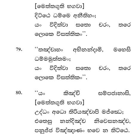
[මෙත්තගූති භගවා]
දිට්ඨෙ ධම්මෙ අනීතිහං;
යං විදිත්වා සතො චරං, තරෙ
ලොකෙ විසත්තිකං’’.
.
‘‘තඤ්චාහං අභිනන්දාමි, මහෙසි
79
ධම්මමුත්තමං;
යං විදිත්වා සතො චරං, තරෙ
ලොකෙ විසත්තිකං’’.
.
‘‘යං කිඤ්චි සම්පජානාසි,
80
[මෙත්තගූති භගවා]
උද්ධං අධො තිරියඤ්චාපි මජ්ඣෙ;
එතෙසු නන්දිඤ්ච නිවෙසනඤ්ච,
පනුජ්ජ විඤ්ඤාණං භවෙ න තිට්ඨෙ.