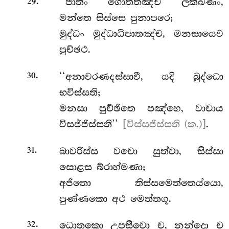
.
‘‘ජාතිං ගොත්තඤ්ච ලක්ඛණං,
29
මන්තෙ සිස්සෙ පුනාපරෙ;
මුද්ධං මුද්ධාධිපාතඤ්ච, මනසායෙව
පුච්ඡථ.
.
‘‘අනාවරණදස්සාවී, යදි බුද්ධො
30
භවිස්සති;
මනසා පුච්ඡිතෙ පඤ්හෙ, වාචාය
විසජ්ජිස්සති’’
[විස්සජිස්සති (ක.)]
.
.
බාවරිස්ස
වචො සුත්වා, සිස්සා
31
සොළස බ්රාහ්මණා;
අජිතො තිස්සමෙත්තෙය්යො,
පුණ්ණකො අථ මෙත්තගූ.
.
ධොතකො උපසීවො ච, නන්දො ච
32