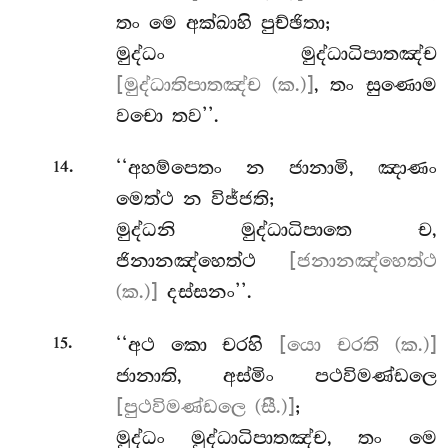
තං මෙ අක්ඛාහි පුච්ඡිතා;
මුද්ධං මුද්ධාධිපාතඤ්ච
[මුද්ධාතිපාතඤ්ච (ක.)]
, තං සුණොම
වචො තව’’.
.
‘‘අහම්පෙතං න ජානාමි, ඤාණං
14
මෙත්ථ න විජ්ජති;
මුද්ධනි මුද්ධාධිපාතෙ ච,
ජිනානඤ්හෙත්ථ
[ජනානඤ්හෙත්ථ
(ක.)]
දස්සනං’’.
.
‘‘අථ
කො චරහි
[යො චරති (ක.)]
15
ජානාති, අස්මිං පථවිමණ්ඩලෙ
[පුථවිමණ්ඩලෙ (සී.)]
;
මුද්ධං මුද්ධාධිපාතඤ්ච, තං මෙ