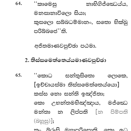
.
‘‘කාමෙසු නාභිගිජ්ඣෙය්ය,
64
මනසානාවිලො සියා;
කුසලො සබ්බධම්මානං, සතො භික්ඛු
පරිබ්බජෙ’’ති.
අජිතමාණවපුච්ඡා පඨමා.
2. තිස්සමෙත්තෙය්යමාණවපුච්ඡා
.
‘‘කොධ
සන්තුසිතො ලොකෙ,
65
[ඉච්චායස්මා තිස්සමෙත්තෙය්යො]
කස්ස නො සන්ති ඉඤ්ජිතා;
කො උභන්තමභිඤ්ඤාය, මජ්ඣෙ
මන්තා න ලිප්පති
[න පිම්පති
(බහූසු)]
;
කං බ්රූසි මහාපුරිසොති, කො ඉධ