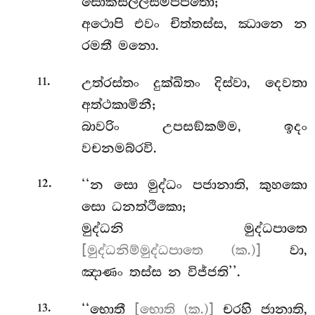
සොකසල්ලසමප්පිතො;
අථොපි එවං චිත්තස්ස, ඣානෙ න
රමතී මනො.
.
උත්රස්තං දුක්ඛිතං දිස්වා, දෙවතා
11
අත්ථකාමිනී;
බාවරිං උපසඞ්කම්ම, ඉදං
වචනමබ්රවි.
.
‘‘න සො මුද්ධං පජානාති, කුහකො
12
සො ධනත්ථිකො;
මුද්ධනි මුද්ධපාතෙ
[මුද්ධනිම්මුද්ධපාතෙ (ක.)]
වා,
ඤාණං තස්ස න විජ්ජති’’.
.
‘‘භොතී
[භොති (ක.)]
චරහි ජානාති,
13