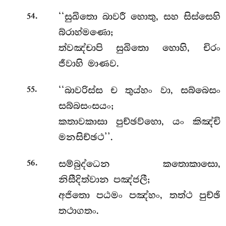
.
‘‘සුඛිතො බාවරී හොතු, සහ සිස්සෙහි
54
බ්රාහ්මණො;
ත්වඤ්චාපි සුඛිතො හොහි, චිරං
ජීවාහි මාණව.
.
‘‘බාවරිස්ස ච තුය්හං වා, සබ්බෙසං
55
සබ්බසංසයං;
කතාවකාසා පුච්ඡව්හො, යං කිඤ්චි
මනසිච්ඡථ’’.
.
සම්බුද්ධෙන කතොකාසො,
56
නිසීදිත්වාන පඤ්ජලී;
අජිතො පඨමං පඤ්හං, තත්ථ පුච්ඡි
තථාගතං.