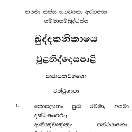
නමො තස්ස භගවතො අරහතො
සම්මාසම්බුද්ධස්ස
ඛුද්දකනිකායෙ
චූළනිද්දෙසපාළි
පාරායනවග්ගො
වත්ථුගාථා
.
කොසලානං
පුරා රම්මා, අගමා
1
දක්ඛිණාපථං;
ආකිඤ්චඤ්ඤං පත්ථයානො,