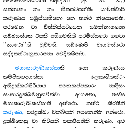
පච්චවෙක්ඛෙය්යා’’තිආදිනා (අ. නි. 8.7)
සත්තානං තං තං හිතපටිපත්තිං යාචිත්වාපි
කරුණාය සමුස්සාහිතො තෙ තත්ථ නියොජෙති.
පරමෙන වා චිත්තිස්සරියෙන සමන්නාගතො
සබ්බසත්තෙ ඊසති අභිභවතීති පරමිස්සරො භගවා
‘‘නාථො’’ති වුච්චති. සබ්බොපි චායමත්ථො
සද්දසත්ථානුසාරතො වෙදිතබ්බො.
මහාකාරුණිකස්සා
ති යො කරුණාය
කම්පිතහදයත්තා ලොකහිතත්ථං
අතිදුක්කරකිරියාය අනෙකප්පකාරං තාදිසං
සංසාරදුක්ඛමනුභවිත්වා ආගතො, තස්ස
මහාකාරුණිකස්සාති අත්ථො. තත්ථ කිරතීති
කරුණා,
පරදුක්ඛං වික්ඛිපති අපනෙතීති අත්ථො.
දුක්ඛිතෙසු වා කිරීයති පසාරීයතීති කරුණා. අථ