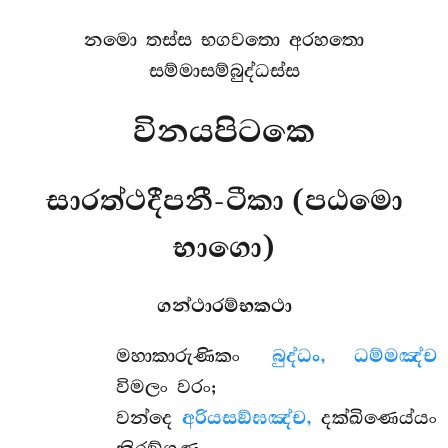
නමො තස්ස භගවතො අරහතො
සම්මාසම්බුද්ධස්ස
විනයපිටකෙ
සාරත්ථදීපනී-ටීකා (පඨමො
භාගො)
ගන්ථාරම්භකථා
මහාකාරුණිකං
බුද්ධං, ධම්මඤ්ච
විමලං වරං;
වන්දෙ
අරියසඞ්ඝඤ්ච,
දක්ඛිණෙය්යං