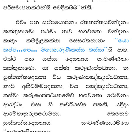
පරිසමාපනත්ථන්ති වෙදිතබ්බ’’න්ති.
එවං පන සප්පයොජනං රතනත්තයවන්දනං
කත්තුකාමො පඨමං තාව භගවතො වන්දනං
කාතුං තම්මූලකත්තා සෙසරතනානං
‘‘යො
කප්ප…පෙ… මහාකාරුණිකස්ස තස්සා’’
ති ආහ.
එත්ථ පන යස්සා දෙසනාය සංවණ්ණනං
කත්තුකාමො, සා යස්මා කරුණාප්පධානා, න
සුත්තන්තදෙසනා විය කරුණාපඤ්ඤාප්පධානා,
නාපි අභිධම්මදෙසනා විය පඤ්ඤාප්පධානා,
තස්මා කරුණාප්පධානමෙව භගවතො ථොමනං
ආරද්ධං. එසා හි ආචරියස්ස පකති, යදිදං
ආරම්භානුරූපථොමනා. තෙනෙව
සුත්තන්තදෙසනාය සංවණ්ණනාරම්භෙ