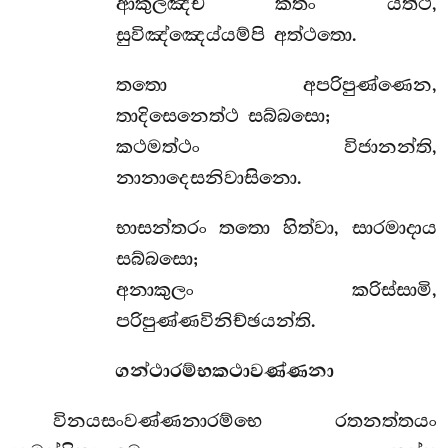
ආකුලඤ්ච කතං යත්ථ,
සුවිඤ්ඤෙය්යම්පි අත්ථතො.
තතො අපරිපුණ්ණෙන,
තාදිසෙනෙත්ථ සබ්බසො;
කථමත්ථං විජානන්ති,
නානාදෙසනිවාසිනො.
භාසන්තරං තතො හිත්වා, සාරමාදාය
සබ්බසො;
අනාකුලං කරිස්සාමි,
පරිපුණ්ණවිනිච්ඡයන්ති.
ගන්ථාරම්භකථාවණ්ණනා
විනයසංවණ්ණනාරම්භෙ රතනත්තයං