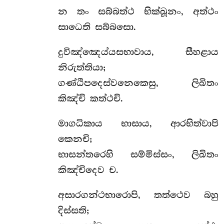
න තං සබ්බත්ථ භික්ඛූනං, අත්ථං
සාධෙති සබ්බසො.
දුවිඤ්ඤෙය්යසභාවාය, සීහළාය
නිරුත්තියා;
ගණ්ඨිපදෙස්වනෙකෙසු, ලිඛිතං
කිඤ්චි කත්ථචි.
මාගධිකාය
භාසාය, ආරභිත්වාපි
කෙනචි;
භාසන්තරෙහි සම්මිස්සං, ලිඛිතං
කිඤ්චිදෙව ච.
අසාරගන්ථභාරොපි, තත්ථෙව බහු
දිස්සති;