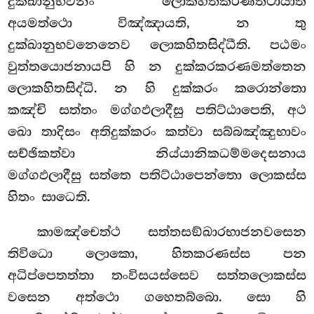
දුක්ඛානුභවනං ලොකහිතකරණත්ථායාති
අයමත්ථො විඤ්ඤායති, න තු
දුක්ඛානුභවනෙනෙව ලොකහිතසිද්ධීති. පඨමං
වුත්තයොජනායපි හි න දුක්කරකරණමත්තෙන
ලොකහිතසිද්ධි. න හි දුක්කරං කරොන්තො
කඤ්චි සත්තං මග්ගඵලාදීසු පතිට්ඨාපෙති, අථ
ඛො තාදිසං අතිදුක්කරං කත්වා සබ්බඤ්ඤුභාවං
සච්ඡිකත්වා නිය්යානිකධම්මදෙසනාය
මග්ගඵලාදීසු සත්තෙ පතිට්ඨාපෙන්තො ලොකස්ස
හිතං සාධෙති.
කාමඤ්චෙත්ථ සත්තසඞ්ඛාරභාජනවසෙන
තිවිධො ලොකො, හිතකරණස්ස පන
අධිප්පෙතත්තා තංවිසයස්සෙව සත්තලොකස්ස
වසෙන අත්ථො ගහෙතබ්බො. සො හි