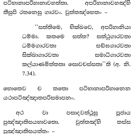
පටිභානාපරිහානාවහත්තා. අපරිහානාවහඤ්හි
තීසුපි රතනෙසු ගාරවං. වුත්තඤ්හෙතං –
‘‘සත්තිමෙ, භික්ඛවෙ, අපරිහානියා
ධම්මා. කතමෙ සත්ත? සත්ථුගාරවතා
ධම්මගාරවතා සඞ්ඝගාරවතා
සික්ඛාගාරවතා සමාධිගාරවතා
කල්යාණමිත්තතා සොවචස්සතා’’ති (අ. නි.
7.34).
හොතෙව ච තතො පටිභානාපරිහානෙන
යථාපටිඤ්ඤාතපරිසමාපනං.
අථ වා පසාදවත්ථූසු පූජාය
පුඤ්ඤාතිසයභාවතො. වුත්තඤ්හි තස්ස
පුඤ්ඤාතිසයත්තං –