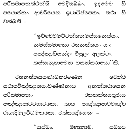
පරිසමාපනත්ථන්ති වෙදිතබ්බං. ඉදමෙව හි
පයොජනං ආචරියෙන ඉධාධිප්පෙතං. තථා හි
වක්ඛති –
‘‘ඉච්චෙවමච්චන්තනමස්සනෙය්යං
,
නමස්සමානො රතනත්තයං යං;
පුඤ්ඤාභිසන්දං විපුලං අලත්ථං,
තස්සානුභාවෙන හතන්තරායො’’ති.
රතනත්තයපණාමකරණෙන චෙත්ථ
යථාපටිඤ්ඤාතසංවණ්ණනාය අනන්තරායෙන
පරිසමාපනං රතනත්තයපූජාය
පඤ්ඤාපාටවභාවතො, තාය පඤ්ඤාපාටවඤ්ච
රාගාදිමලවිධමනතො. වුත්තඤ්හෙතං –
‘‘යස්මිං, මහානාම, සමයෙ