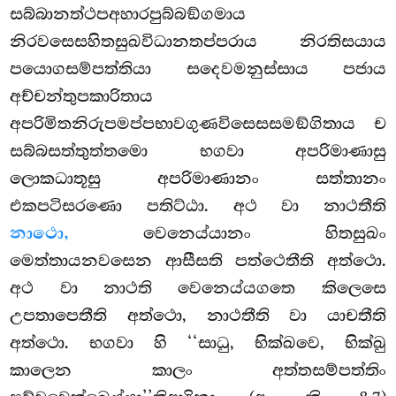
සබ්බානත්ථපඅහාරපුබ්බඞ්ගමාය
නිරවසෙසහිතසුඛවිධානතප්පරාය නිරතිසයාය
පයොගසම්පත්තියා සදෙවමනුස්සාය පජාය
අච්චන්තුපකාරිතාය
අපරිමිතනිරුපමප්පභාවගුණවිසෙසසමඞ්ගිතාය ච
සබ්බසත්තුත්තමො භගවා අපරිමාණාසු
ලොකධාතූසු අපරිමාණානං සත්තානං
එකපටිසරණො පතිට්ඨා. අථ වා නාථතීති
නාථො,
වෙනෙය්යානං හිතසුඛං
මෙත්තායනවසෙන ආසීසති පත්ථෙතීති අත්ථො.
අථ වා නාථති වෙනෙය්යගතෙ කිලෙසෙ
උපතාපෙතීති අත්ථො, නාථතීති වා යාචතීති
අත්ථො. භගවා හි ‘‘සාධු, භික්ඛවෙ, භික්ඛු
කාලෙන කාලං අත්තසම්පත්තිං