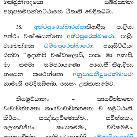
භික්ඛුනීආදයො සබ්බසත්තා
අනුපසම්පන්නට්ඨානෙ ඨිතාති
වෙදිතබ්බා.
.
අත්ථපුරෙක්ඛාරස්සා
තිආදීසු පාළියා
35
අත්ථං වණ්ණයන්තො
අත්ථපුරෙක්ඛාරො;
පාළිං
වාචෙන්තො
ධම්මපුරෙක්ඛාරො;
අනුසිට්ඨියං
ඨත්වා ‘‘ඉදානිපි චණ්ඩාලොසි, පාපං මා අකාසි,
මා තමො තමපරායණො අහොසී’’තිආදිනා
නයෙන කථෙන්තො
අනුසාසනීපුරෙක්ඛාරො
නාමාති වෙදිතබ්බො. සෙසං උත්තානමෙව.
තිසමුට්ඨානං – කායචිත්තතො
වාචාචිත්තතො කායවාචාචිත්තතො ච සමුට්ඨාති.
කිරියං, සඤ්ඤාවිමොක්ඛං, සචිත්තකං,
ලොකවජ්ජං, කායකම්මං, වචීකම්මං,