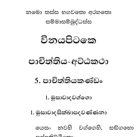
නමො තස්ස භගවතො අරහතො
සම්මාසම්බුද්ධස්ස
විනයපිටකෙ
පාචිත්තිය-අට්ඨකථා
5. පාචිත්තියකණ්ඩං
1. මුසාවාදවග්ගො
1. මුසාවාදසික්ඛාපදවණ්ණනා
යෙසං
නවහි වග්ගෙහි, සඞ්ගහො