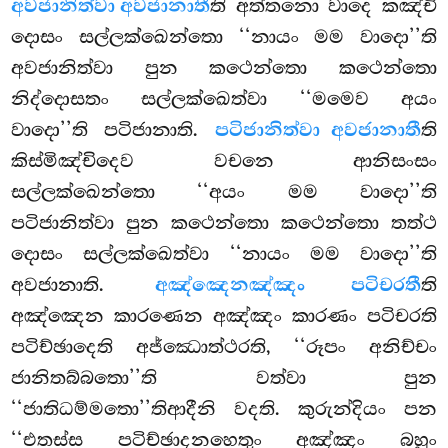
අවජානිත්වා අවජානාතී
ති අත්තනො වාදෙ කඤ්චි
දොසං සල්ලක්ඛෙන්තො ‘‘නායං මම වාදො’’ති
අවජානිත්වා පුන කථෙන්තො කථෙන්තො
නිද්දොසතං සල්ලක්ඛෙත්වා ‘‘මමෙව අයං
වාදො’’ති පටිජානාති.
පටිජානිත්වා අවජානාතී
ති
කිස්මිඤ්චිදෙව වචනෙ ආනිසංසං
සල්ලක්ඛෙන්තො ‘‘අයං මම වාදො’’ති
පටිජානිත්වා පුන කථෙන්තො කථෙන්තො තත්ථ
දොසං සල්ලක්ඛෙත්වා
‘‘නායං මම වාදො’’ති
අවජානාති.
අඤ්ඤෙනඤ්ඤං පටිචරතී
ති
අඤ්ඤෙන කාරණෙන අඤ්ඤං කාරණං පටිචරති
පටිච්ඡාදෙති අජ්ඣොත්ථරති, ‘‘රූපං අනිච්චං
ජානිතබ්බතො’’ති වත්වා පුන
‘‘ජාතිධම්මතො’’තිආදීනි වදති. කුරුන්දියං පන
‘‘එතස්ස පටිච්ඡාදනහෙතුං අඤ්ඤං බහුං