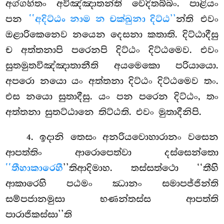
අග්ගහිතං අවිඤ්ඤාතන්ති වෙදිතබ්බං. පාළියං
පන
‘‘අදිට්ඨං නාම න චක්ඛුනා දිට්ඨ’’
න්ති එවං
ඔළාරිකෙනෙව නයෙන දෙසනා කතාති. දිට්ඨාදීසු
ච අත්තනාපි
පරෙනපි දිට්ඨං දිට්ඨමෙව. එවං
සුතමුතවිඤ්ඤාතානීති අයමෙකො පරියායො.
අපරො නයො යං අත්තනා දිට්ඨං දිට්ඨමෙව තං.
එස නයො සුතාදීසු. යං පන පරෙන දිට්ඨං, තං
අත්තනා සුතට්ඨානෙ තිට්ඨති. එවං මුතාදීනිපි.
. ඉදානි තෙසං අනරියවොහාරානං වසෙන
4
ආපත්තිං ආරොපෙත්වා දස්සෙන්තො
‘‘තීහාකාරෙහී
’’තිආදිමාහ. තස්සත්ථො ‘‘තීහි
ආකාරෙහි පඨමං ඣානං සමාපජ්ජින්ති
සම්පජානමුසා භණන්තස්ස ආපත්ති
පාරාජිකස්සා’’ති