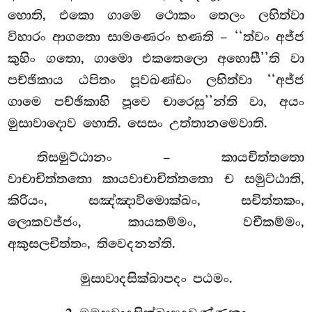
හොති, එකො ගාමෙ ථොකං තෙලං ලභිත්වා
විහාරං ආගතො සාමණෙරං භණති – ‘‘ත්වං අජ්ජ
කුහිං ගතො, ගාමො එකතෙලො අහොසී’’ති
වා
පච්ඡිකාය ඨපිතං පූවඛණ්ඩං ලභිත්වා
‘‘අජ්ජ
ගාමෙ පච්ඡිකාහි පූවෙ චාරෙසු’’න්ති වා, අයං
මුසාවාදොව හොති. සෙසං උත්තානමෙවාති.
තිසමුට්ඨානං – කායචිත්තතො
වාචාචිත්තතො කායවාචාචිත්තතො ච සමුට්ඨාති,
කිරියං, සඤ්ඤාවිමොක්ඛං, සචිත්තකං,
ලොකවජ්ජං, කායකම්මං, වචීකම්මං,
අකුසලචිත්තං, තිවෙදනන්ති.
මුසාවාදසික්ඛාපදං පඨමං.