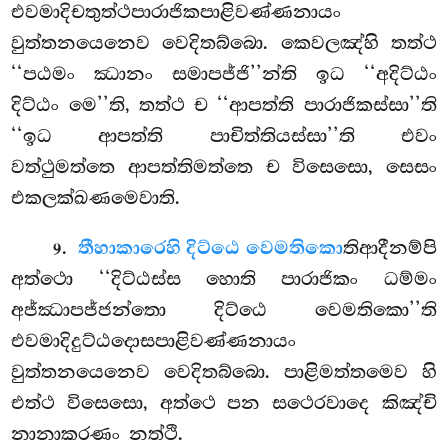
එවමාදිචතුත්ථපාරාජිකපාළිවණ්ණනායං
වුත්තනයෙනෙව වෙදිතබ්බො. කෙවලඤ්හි තත්ථ
‘‘පඨමං ඣානං සමාපජ්ජි’’න්ති ඉධ ‘‘අදිට්ඨං
දිට්ඨං මෙ’’ති, තත්ථ ච ‘‘ආපත්ති පාරාජිකස්සා’’ති
‘‘ඉධ ආපත්ති පාචිත්තියස්සා’’ති එවං
වත්ථුමත්තෙ ආපත්තිමත්තෙ ච විසෙසො, සෙසං
එකලක්ඛණමෙවාති.
.
තීහාකාරෙහි දිට්ඨෙ වෙමතිකො
තිආදීනම්පි
9
අත්ථො ‘‘දිට්ඨස්ස හොති පාරාජිකං ධම්මං
අජ්ඣාපජ්ජන්තො දිට්ඨෙ වෙමතිකො’’ති
එවමාදිදුට්ඨදොසපාළිවණ්ණනායං
වුත්තනයෙනෙව වෙදිතබ්බො. පාළිමත්තමෙව හි
එත්ථ විසෙසො, අත්ථෙ පන සථෙරවාදෙ කිඤ්චි
නානාකරණං නත්ථි.