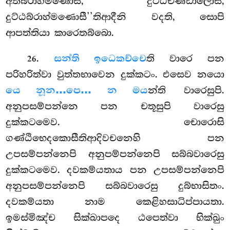
අතිබ්රාහ්මණොසි, දුට්ඨචණ්ඩාලොසි,
දුට්ඨබ්රාහ්මණොසී’’තිආදීනි වදති, සොපි
ආපත්තියා කාරෙතබ්බො.
.
සන්ති
ඉධෙකච්චෙ
ති වාරෙ පන
26
පරිහරිත්වා වුත්තභාවෙන දුක්කටං. එසෙව නයො
යෙ නූන…පෙ… න මය
න්ති වාරෙසුපි.
අනුපසම්පන්නෙ පන චතූසුපි වාරෙසු
දුක්කටමෙව. චොරොසි
ගණ්ඨිභෙදකොසීතිආදිවචනෙහි පන
උපසම්පන්නෙපි අනුපම්පන්නෙපි සබ්බවාරෙසු
දුක්කටමෙව. දවකම්යතාය පන උපසම්පන්නෙපි
අනුපසම්පන්නෙපි සබ්බවාරෙසු දුබ්භාසිතං.
දවකම්යතා නාම කෙළිහසාධිප්පායතා.
ඉමස්මිඤ්ච සික්ඛාපදෙ ඨපෙත්වා භික්ඛුං