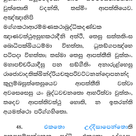
වුත්තොති වදන්ති, තස්මිං ආපත්තියෙව.
අඤ්ඤානිපි
මග්ගකථාආරම්මණකථාබුද්ධිකදණ්ඩක
ඤාණවත්ථුඅසුභකථාදීනි අත්ථි, තෙසු සත්තතිංස
බොධිපක්ඛියධම්මා විභත්තා, ධුතඞ්ගපඤ්හෙ
පටිපදා විභත්තා; තස්මා තෙසු ආපත්තීති වුත්තං.
මහාපච්චරියාදීසු පන සඞ්ගීතිං අනාරුළ්හෙසු
රාජොවාදතික්ඛින්ද්රියචතුපරිවට්ටනන්දොපනන්ද
කුලුම්බසුත්තෙසුයෙව ආපත්තීති වත්වා
අවසෙසෙසු යං බුද්ධවචනතො ආහරිත්වා වුත්තං,
තදෙව ආපත්තිවත්ථු හොති, න ඉතරන්ති
අයමත්ථො පරිග්ගහිතො.
.
එකතො උද්දිසාපෙන්තො
ති
48