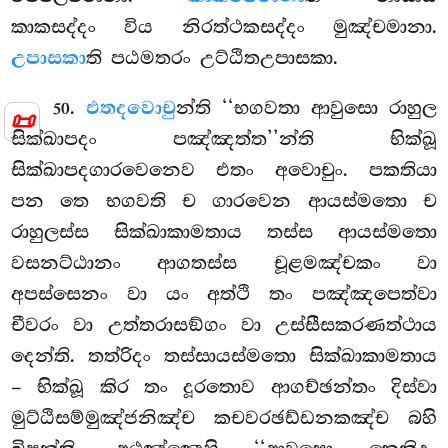
කාකසද්දං විය නිරත්ථකසද්දං මුඤ්චමානා.
උපාසකා
ති පඨමතරං උට්ඨිතඋපාසකා.
.
එතදවොචු
න්ති ‘‘භගවතා ආවුසො රාහුල
50
📜
සික්ඛාපදං පඤ්ඤත්ත’’න්ති භික්ඛූ
සික්ඛාපදගාරවෙනෙව එතං අවොචුං. පකතියා
පන තෙ භගවති ච ගාරවෙන ආයස්මතො ච
රාහුලස්ස සික්ඛාකාමතාය තස්ස ආයස්මතො
වසනට්ඨානං ආගතස්ස චූළමඤ්චකං වා
අපස්සෙනං වා යං අත්ථි තං පඤ්ඤපෙත්වා
චීවරං වා උත්තරාසඞ්ගං වා උස්සීසකරණත්ථාය
දෙන්ති
. තත්රිදං තස්සායස්මතො සික්ඛාකාමතාය
– භික්ඛූ කිර තං දූරතොව ආගච්ඡන්තං දිස්වා
මුට්ඨිසම්මුඤ්ජනිඤ්ච කචවරඡඩ්ඩනකඤ්ච බහි