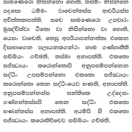
සාමණෙරො නිසින්නො හොති, තස්මිං නිසින්නෙ
පදසො ධම්මං වාචෙන්තස්ස ආචරියස්ස
අචිත්තකාපත්ති. සචෙ සාමණෙරො උපචාරං
මුඤ්චිත්වා ඨිතො වා නිසින්නො වා හොති,
යෙසං වාචෙති, තෙසු අපරියාපන්නත්තා එකෙන
දිසාභාගෙන පලායනකගන්ථං නාම ගණ්හාතීති
සඞ්ඛ්යං ගච්ඡති, තස්මා අනාපත්ති. එකතො
සජ්ඣායං කරොන්තොපි අනුපසම්පන්නෙන
සද්ධිං උපසම්පන්නො එකතො සජ්ඣායං
කරොන්තො
තෙන සද්ධිංයෙව භණති, අනාපත්ති.
අනුපසම්පන්නස්ස සන්තිකෙ උද්දෙසං
ගණ්හන්තස්සපි තෙන සද්ධිං එකතො
භණන්තස්ස අනාපත්ති. අයම්පි හි එකතො
සජ්ඣායං කරොතිච්චෙව සඞ්ඛ්යං ගච්ඡති.