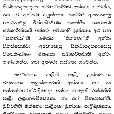
සික්ඛාපදපදෙසෙ සමාහරිත්වාති අත්ථො භවෙය්ය,
සො ච අත්ථො අයුත්තො. කස්මා? අනෙකෙසු
පකරණෙසු විප්පකිණ්ණං එකස්මිං පකරණෙ
සමාහරිත්වාති
අත්ථො අම්හෙහි වුත්තො. අථ පන
‘‘එකත්ථා’’ති ඉමස්ස ‘‘එකතො’’ති අත්ථං
විකප්පෙත්වා අනෙකෙසු සික්ඛාපදපදෙසෙසු
විප්පකිණ්ණං එකතො සමාහරිත්වාති අත්ථං
ගණ්හෙය්ය, සො අත්ථො යුත්තො භවෙය්ය.
පකට්ඨානං ආළීති පාළි, උත්තමානං
වචනානං අනුක්කමොති අත්ථො. අථ වා
අත්තත්ථපරත්ථාදිභෙදං අත්ථං පාලෙති රක්ඛතීති
පාළි, ලළානමවිසෙසො. කා සා? විනයතන්ති.
මුච්චතීති මුත්තො, පාළිතො මුත්තො පාළිමුත්තො.