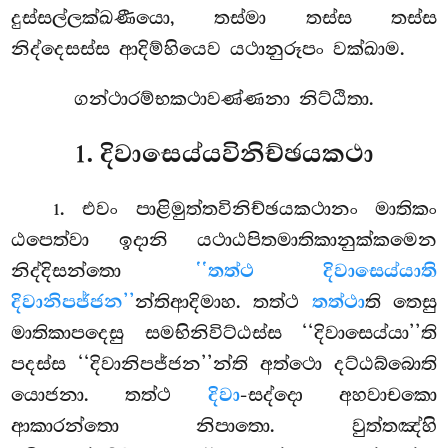
දුස්සල්ලක්ඛණීයො, තස්මා තස්ස තස්ස
නිද්දෙසස්ස ආදිම්හියෙව යථානුරූපං වක්ඛාම.
ගන්ථාරම්භකථාවණ්ණනා නිට්ඨිතා.
1. දිවාසෙය්යවිනිච්ඡයකථා
. එවං
පාළිමුත්තවිනිච්ඡයකථානං මාතිකං
1
ඨපෙත්වා ඉදානි යථාඨපිතමාතිකානුක්කමෙන
නිද්දිසන්තො
‘‘තත්ථ දිවාසෙය්යාති
දිවානිපජ්ජන’’
න්තිආදිමාහ. තත්ථ
තත්ථා
ති තෙසු
මාතිකාපදෙසු සමභිනිවිට්ඨස්ස ‘‘දිවාසෙය්යා’’ති
පදස්ස ‘‘දිවානිපජ්ජන’’න්ති අත්ථො දට්ඨබ්බොති
යොජනා. තත්ථ
දිවා
-සද්දො අහවාචකො
ආකාරන්තො නිපාතො. වුත්තඤ්හි