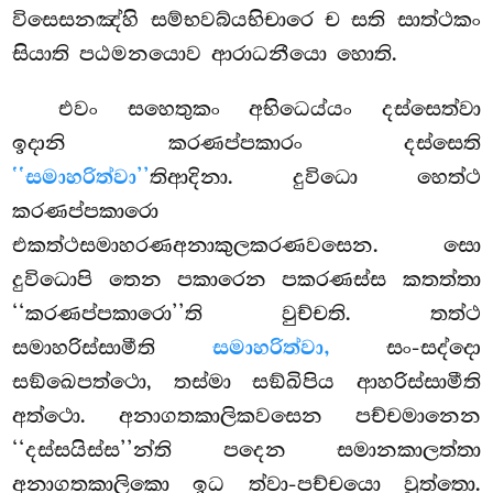
විසෙසනඤ්හි සම්භවබ්යභිචාරෙ ච සති සාත්ථකං
සියාති පඨමනයොව ආරාධනීයො හොති.
එවං සහෙතුකං අභිධෙය්යං දස්සෙත්වා
ඉදානි කරණප්පකාරං දස්සෙති
‘‘සමාහරිත්වා’’
තිආදිනා. දුවිධො හෙත්ථ
කරණප්පකාරො
එකත්ථසමාහරණඅනාකුලකරණවසෙන. සො
දුවිධොපි තෙන පකාරෙන පකරණස්ස කතත්තා
‘‘කරණප්පකාරො’’ති වුච්චති. තත්ථ
සමාහරිස්සාමීති
සමාහරිත්වා,
සං-සද්දො
සඞ්ඛෙපත්ථො, තස්මා සඞ්ඛිපිය ආහරිස්සාමීති
අත්ථො. අනාගතකාලිකවසෙන පච්චමානෙන
‘‘දස්සයිස්ස’’න්ති
පදෙන සමානකාලත්තා
අනාගතකාලිකො ඉධ ත්වා-පච්චයො වුත්තො.