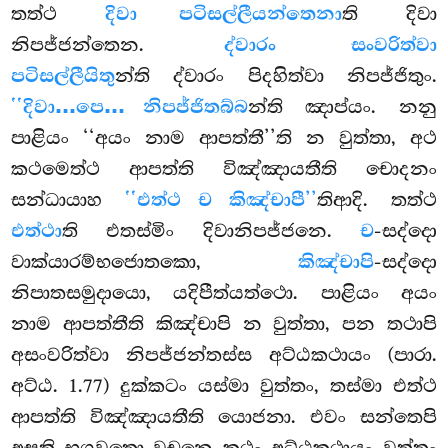
තත්ථ
දිවා පටිසල්ලීයන්තෙනා
ති දිවා
නිපජ්ජන්තෙන.
ද්වාරං සංවරිත්වා
පටිසල්ලීයිතු
න්ති ද්වාරං පිදහිත්වා නිපජ්ජිතුං.
‘‘දිවා…පෙ… නිපජ්ජිතබ්බ
න්ති ඤාප්යං. නනු
පාළියං ‘‘අයං නාම ආපත්තී’’ති න වුත්තා, අථ
කථමෙත්ථ ආපත්ති විඤ්ඤායතීති චොදනං
සන්ධායාහ
‘‘එත්ථ ච කිඤ්චාපී’’
තිආදි. තත්ථ
එත්ථා
ති එතස්මිං දිවානිපජ්ජනෙ.
ච
-සද්දො
වාක්යාරම්භජොතකො,
කිඤ්චාපි
-සද්දො
නිපාතසමුදායො, යදිපීත්යත්ථො. පාළියං අයං
නාම ආපත්තීති කිඤ්චාපි න වුත්තා, පන තථාපි
අසංවරිත්වා නිපජ්ජන්තස්ස අට්ඨකථායං (පාරා.
අට්ඨ. 1.77) දුක්කටං යස්මා වුත්තං, තස්මා එත්ථ
ආපත්ති විඤ්ඤායතීති යොජනා. එවං සන්තෙපි
අසති භගවතො වචනෙ කථං අට්ඨකථායං වුත්තං