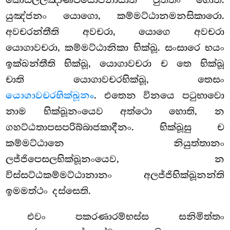
යුඤ්ජනං යොගො, කම්මට්ඨානමනසිකාරො.
අවචරන්තීති අවචරා, යොගෙ අවචරා
යොගාවචරා, කම්මට්ඨානිකා භික්ඛූ. සංසාරෙ භයං
ඉක්ඛන්තීති භික්ඛූ, යොගාවචරා ච තෙ භික්ඛූ
චාති යොගාවචරභික්ඛූ, තෙසං
යොගාවචරභික්ඛූනං
. එතෙන
විනයෙ පටුභාවො
නාම භික්ඛූනංයෙව අත්ථො හොති, න
ගහට්ඨතාපසපරිබ්බාජකාදීනං. භික්ඛූසු ච
කම්මට්ඨානෙ නියුත්තානං
ලජ්ජිපෙසලභික්ඛූනංයෙව, න
විස්සට්ඨකම්මට්ඨානානං අලජ්ජිභික්ඛූනන්ති
ඉමමත්ථං දස්සෙති.
එවං පකරණාරම්භස්ස සනිමිත්තං