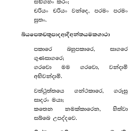
සඞ්ගහං කරං;
චරියං චරියං වන්දෙ, පරමං පරමං
සුතං.
බ්යපෙතචතුපාදආදිඅන්තයමකගාථා
පකාරෙ බහුපකාරෙ, සාගරෙ
ගුණසාගරෙ;
ගරවො මම ගරවො, වන්දාමි
අභිවන්දාමි.
වත්ථුත්තයෙ ගන්ථකාරෙ, ගරූසු
සාදරං මයා;
කතෙන නමක්කාරෙන, හිත්වා
සබ්බෙ උපද්දවෙ.