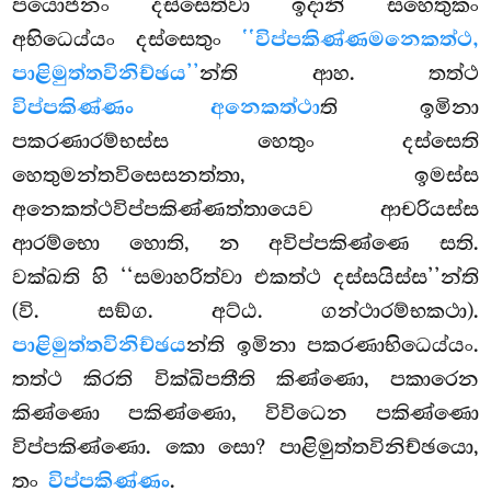
පයොජනං දස්සෙත්වා ඉදානි සහෙතුකං
අභිධෙය්යං දස්සෙතුං
‘‘විප්පකිණ්ණමනෙකත්ථ,
පාළිමුත්තවිනිච්ඡය’’
න්ති ආහ. තත්ථ
විප්පකිණ්ණං අනෙකත්ථා
ති ඉමිනා
පකරණාරම්භස්ස හෙතුං දස්සෙති
හෙතුමන්තවිසෙසනත්තා, ඉමස්ස
අනෙකත්ථවිප්පකිණ්ණත්තායෙව ආචරියස්ස
ආරම්භො හොති, න අවිප්පකිණ්ණෙ සති.
වක්ඛති හි ‘‘සමාහරිත්වා එකත්ථ දස්සයිස්ස’’න්ති
(වි. සඞ්ග. අට්ඨ. ගන්ථාරම්භකථා).
පාළිමුත්තවිනිච්ඡය
න්ති ඉමිනා පකරණාභිධෙය්යං.
තත්ථ කිරති වික්ඛිපතීති කිණ්ණො, පකාරෙන
කිණ්ණො පකිණ්ණො, විවිධෙන පකිණ්ණො
විප්පකිණ්ණො. කො සො? පාළිමුත්තවිනිච්ඡයො,
තං
විප්පකිණ්ණං
.