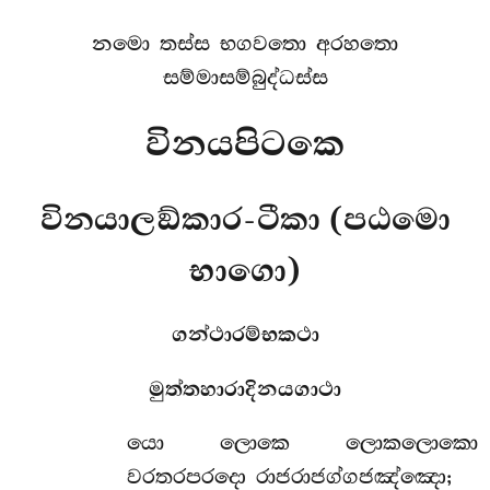
නමො තස්ස භගවතො අරහතො
සම්මාසම්බුද්ධස්ස
විනයපිටකෙ
විනයාලඞ්කාර-ටීකා (පඨමො
භාගො)
ගන්ථාරම්භකථා
මුත්තහාරාදිනයගාථා
යො
ලොකෙ ලොකලොකො
වරතරපරදො රාජරාජග්ගජඤ්ඤො;