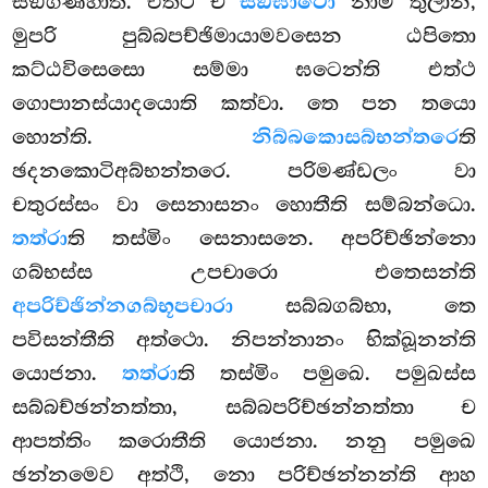
සඞ්ගණ්හාති. එත්ථ ච
සඞ්ඝාටො
නාම තුලාන,
මුපරි පුබ්බපච්ඡිමායාමවසෙන ඨපිතො
කට්ඨවිසෙසො සම්මා ඝටෙන්ති එත්ථ
ගොපානස්යාදයොති
කත්වා. තෙ පන තයො
හොන්ති.
නිබ්බකොසබ්භන්තරෙ
ති
ඡදනකොටිඅබ්භන්තරෙ. පරිමණ්ඩලං වා
චතුරස්සං වා සෙනාසනං හොතීති සම්බන්ධො.
තත්රා
ති තස්මිං සෙනාසනෙ. අපරිච්ඡින්නො
ගබ්භස්ස උපචාරො එතෙසන්ති
අපරිච්ඡින්නගබ්භූපචාරා
සබ්බගබ්භා, තෙ
පවිසන්තීති අත්ථො. නිපන්නානං භික්ඛූනන්ති
යොජනා.
තත්රා
ති තස්මිං පමුඛෙ. පමුඛස්ස
සබ්බච්ඡන්නත්තා, සබ්බපරිච්ඡන්නත්තා ච
ආපත්තිං කරොතීති යොජනා. නනු පමුඛෙ
ඡන්නමෙව අත්ථි, නො පරිච්ඡන්නන්ති ආහ