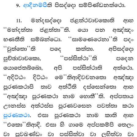
.
ආදීනම්පී
ති පිසද්දො සම්පිණ්ඩනත්ථො.
9
. මන්දසද්දො ජළත්ථවාචකොති ආහ
11
‘‘මන්දත්තා ජළත්තා’’ති. යො පන අඤ්ඤං
භණතීති සම්බන්ධො. ‘‘සාමණෙරෙනා’’ති පදං
‘‘වුත්තො’’ති පදෙ කත්තා. අපිසද්දො
පුච්ඡාවාචකො, ‘‘පස්සිත්ථා’’ති පදෙන
යොජෙතබ්බො, අපි පස්සිත්ථාති අත්ථො.
‘‘අදිට්ඨං දිට්ඨං මෙ’’තිආදිවචනතො අඤ්ඤා
පූරණකථාපි තාව අත්ථීති දස්සෙන්තො ආහ
‘‘අඤ්ඤා පූරණකථා නාම හොතී’’ති. අප්පතාය
ඌනස්ස අත්ථස්ස පූරණවසෙන පවත්තා කථා
පූරණකථා
. එසා පූරණකථා
නාම කාති ආහ
‘‘එකො’’තිආදි. එසා හි ගාමෙ අප්පකම්පි තෙලං
වා පූවඛණ්ඩං වා පස්සිත්වා වා ලභිත්වා වා