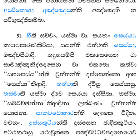
යොජනා. සො පනායස්මා ගච්ඡතීති සම්බන්ධො.
අපරිභොගා අඤ්ඤෙස
න්ති අඤ්ඤෙහි න
පරිභුඤ්ජිතබ්බා.
.
හී
ති සච්චං, යස්මා වා. සයනං
සෙය්යා,
51
කායපසාරණකිරියා, සයන්ති එත්ථාති
සෙය්යා,
මඤ්චපීඨාදි. තදුභයම්පි එකසෙසෙන වා
සාමඤ්ඤනිද්දෙසෙන වා එකතො කත්වා
‘‘සහසෙය්ය’’න්ති වුත්තන්ති දස්සෙන්තො ආහ
‘‘සෙය්යා’’තිආදි.
තත්ථා
ති ද්වීසු සෙය්යාසු.
තස්මා
ති යස්මා ද්වෙ සෙය්යා දස්සිතා, තස්මා.
‘‘සබ්බච්ඡන්නා’’තිආදිනා ලක්ඛණං වුත්තන්ති
යොජනා.
පාකටවොහාර
න්ති ලොකෙ විදිතං
වචනං.
දුස්සකුටිය
න්ති දුස්සෙන ඡාදිතකුටියං.
අට්ඨකථාසු යථාවුත්තෙ පඤ්චවිධච්ඡදනෙයෙව