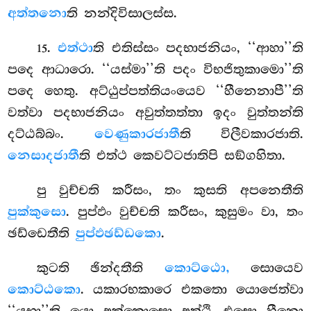
අත්තනො
ති නන්දිවිසාලස්ස.
.
එත්ථා
ති එතිස්සං පදභාජනියං, ‘‘ආහා’’ති
15
පදෙ ආධාරො. ‘‘යස්මා’’ති පදං විභජිතුකාමො’’ති
පදෙ හෙතු. අට්ඨුප්පත්තියංයෙව ‘‘හීනෙනාපී’’ති
වත්වා පදභාජනියං අවුත්තත්තා ඉදං වුත්තන්ති
දට්ඨබ්බං.
වෙණුකාරජාතී
ති විලීවකාරජාති.
නෙසාදජාතී
ති එත්ථ කෙවට්ටජාතිපි සඞ්ගහිතා.
පු වුච්චති කරීසං, තං කුසති අපනෙතීති
පුක්කුසො
. පුප්ඵං වුච්චති කරීසං, කුසුමං වා, තං
ඡඩ්ඩෙතීති
පුප්ඵඡඩ්ඩකො
.
කුටති
ඡින්දතීති
කොට්ඨො,
සොයෙව
කොට්ඨකො
. යකාරභකාරෙ එකතො යොජෙත්වා
‘‘යභා’’ති යො අක්කොසො අත්ථි, එසො හීනො