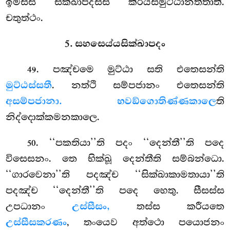
ඉමස්ස සික්ඛාපදස්ස කිරියසමුට්ඨානත්තාති.
චතුත්ථං.
5. සහසෙය්යසික්ඛාපදං
. පඤ්චමෙ මුට්ඨා සති එතෙසන්ති
49
මුට්ඨස්සතී
. නත්ථි සම්පජානං එතෙසන්ති
අසම්පජානා. භවඞ්ගොතිණ්ණකාලෙ
ති
නිද්දොක්කමනකාලෙ.
. ‘‘පකතියා’’ති පදං ‘‘දෙන්තී’’ති පදෙ
50
විසෙසනං. තෙ භික්ඛූ දෙන්තීති සම්බන්ධො.
‘‘ගාරවෙනා’’ති පදඤ්ච ‘‘සික්ඛාකාමතායා’’ති
පදඤ්ච ‘‘දෙන්තී’’ති පදෙ හෙතු. සීසස්ස
උපධානං
උස්සීසං,
තස්ස කරීයතෙ
උස්සීසකරණං
, තංයෙව අත්ථො පයොජනං