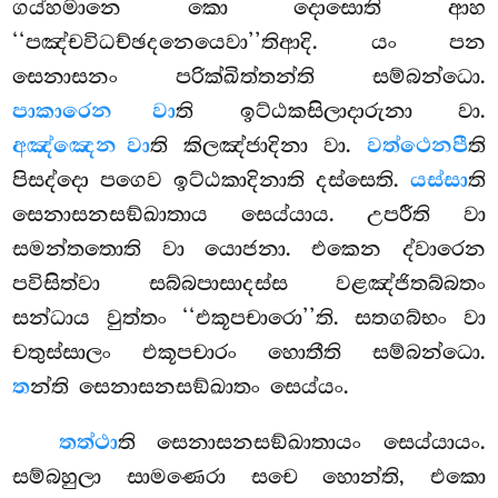
ගය්හමානෙ කො දොසොති ආහ
‘‘පඤ්චවිධච්ඡදනෙයෙවා’’තිආදි. යං පන
සෙනාසනං පරික්ඛිත්තන්ති සම්බන්ධො.
පාකාරෙන වා
ති ඉට්ඨකසිලාදාරුනා වා.
අඤ්ඤෙන වා
ති කිලඤ්ජාදිනා වා.
වත්ථෙනපී
ති
පිසද්දො පගෙව ඉට්ඨකාදිනාති දස්සෙති.
යස්සා
ති
සෙනාසනසඞ්ඛාතාය සෙය්යාය. උපරීති වා
සමන්තතොති වා යොජනා. එකෙන ද්වාරෙන
පවිසිත්වා සබ්බපාසාදස්ස වළඤ්ජිතබ්බතං
සන්ධාය වුත්තං ‘‘එකූපචාරො’’ති. සතගබ්භං වා
චතුස්සාලං එකූපචාරං හොතීති සම්බන්ධො.
ත
න්ති සෙනාසනසඞ්ඛාතං සෙය්යං.
තත්ථා
ති සෙනාසනසඞ්ඛාතායං සෙය්යායං.
සම්බහුලා සාමණෙරා සචෙ හොන්ති, එකො