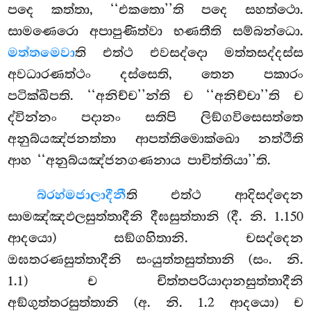
පදෙ කත්තා, ‘‘එකතො’’ති පදෙ සහත්ථො.
සාමණෙරො අපාපුණිත්වා භණතීති සම්බන්ධො.
මත්තමෙවා
ති එත්ථ එවසද්දො මත්තසද්දස්ස
අවධාරණත්ථං දස්සෙති, තෙන පකාරං
පටික්ඛිපති. ‘‘අනිච්ච’’න්ති ච ‘‘අනිච්චා’’ති ච
ද්වින්නං පදානං සතිපි ලිඞ්ගවිසෙසත්තෙ
අනුබ්යඤ්ජනත්තා ආපත්තිමොක්ඛො නත්ථීති
ආහ ‘‘අනුබ්යඤ්ජනගණනාය පාචිත්තියා’’ති.
බ්රහ්මජාලාදීනී
ති
එත්ථ ආදිසද්දෙන
සාමඤ්ඤඵලසුත්තාදීනි දීඝසුත්තානි (දී. නි. 1.150
ආදයො) සඞ්ගහිතානි. චසද්දෙන
ඔඝතරණසුත්තාදීනි සංයුත්තසුත්තානි (සං. නි.
1.1) ච චිත්තපරියාදානසුත්තාදීනි
අඞ්ගුත්තරසුත්තානි (අ. නි. 1.2 ආදයො) ච