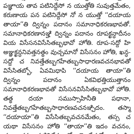
పఞ్ఞాయ తావ పటినిద్దేసో న యుత్తోతి సువుత్తమేతం,
కరుణాయ పన పటినిద్దేసో నో న యుత్తో ‘‘దయాయ
తాయా’’తి ద్విన్నం పదానం సమానాధికరణభావతో.
సమానాధికరణానఞ్హి ద్విన్నం పదానం రూపక్ఖన్ధాదీనం
వియ విసేసనవిసేసితబ్బభావో హోతి. రూప-సద్దో హి
అఞ్ఞక్ఖన్ధనివత్తనత్థం వుచ్చమానో విసేసనం హోతి, ఖన్ధ-
సద్దో చ నివత్తేతబ్బగహేతబ్బసాధారణవచనభావతో
విసేసితబ్బో, ఏవమిధాపి ‘‘దయాయ తాయా’’తి
ద్విన్నం పదానం ఏకవిభత్తియుత్తానం
సమానాధికరణభావతో విసేసనవిసేసితబ్బభావో హోతి.
తత్థ దయా సముస్సాహినీతి పధానా,
నివత్తేతబ్బగహేతబ్బసాధారణవచనఞ్చిదం. తస్మా
‘‘దయాయా’’తి విసేసితబ్బవచనమేతం, తస్స చ
యథా విసేసనం హోతి ‘‘తాయా’’తి
ఇదం వచనం,