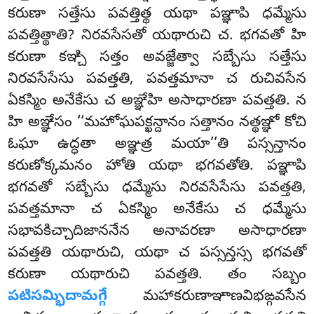
కరుణా సత్తేసు పవత్తిత్థ యథా పఞ్ఞాపి ధమ్మేసు
పవత్తిత్థాతి? నిరవసేసతో యథారుచి చ. భగవతో హి
కరుణా కఞ్చి సత్తం అవజ్జేత్వా సబ్బేసు సత్తేసు
నిరవసేసేసు పవత్తతి, పవత్తమానా చ రుచివసేన
ఏకస్మిం అనేకేసు చ అఞ్ఞేహి అసాధారణా పవత్తతి. న
హి అఞ్ఞేసం ‘‘మహోఘపక్ఖన్దానం సత్తానం నత్థఞ్ఞో కోచి
ఓఘా ఉద్ధతా అఞ్ఞత్ర మయా’’తి పస్సన్తానం
కరుణోక్కమనం హోతి యథా భగవతోతి. పఞ్ఞాపి
భగవతో సబ్బేసు ధమ్మేసు నిరవసేసేసు పవత్తతి,
పవత్తమానా చ ఏకస్మిం అనేకేసు చ ధమ్మేసు
సభావకిచ్చాదిజాననేన అనావరణా అసాధారణా
పవత్తతి యథారుచి, యథా చ పస్సన్తస్స భగవతో
కరుణా యథారుచి పవత్తతి. తం సబ్బం
పటిసమ్భిదామగ్గే
మహాకరుణాఞాణవిభఙ్గవసేన