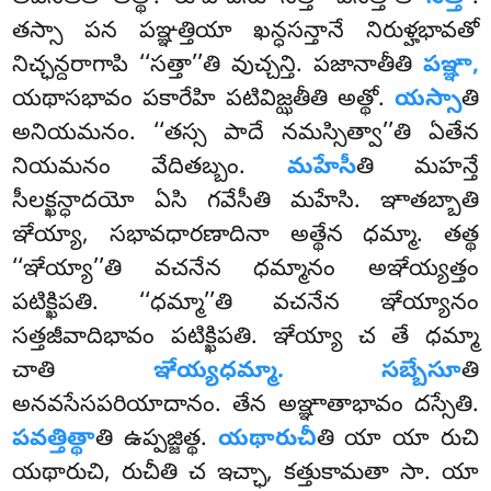
తస్సా పన పఞ్ఞత్తియా ఖన్ధసన్తానే నిరుళ్హభావతో
నిచ్ఛన్దరాగాపి ‘‘సత్తా’’తి వుచ్చన్తి. పజానాతీతి
పఞ్ఞా,
యథాసభావం పకారేహి పటివిజ్ఝతీతి అత్థో.
యస్సా
తి
అనియమనం. ‘‘తస్స పాదే నమస్సిత్వా’’తి ఏతేన
నియమనం వేదితబ్బం.
మహేసీ
తి మహన్తే
సీలక్ఖన్ధాదయో ఏసి గవేసీతి మహేసి. ఞాతబ్బాతి
ఞేయ్యా, సభావధారణాదినా అత్థేన ధమ్మా. తత్థ
‘‘ఞేయ్యా’’తి వచనేన ధమ్మానం అఞేయ్యత్తం
పటిక్ఖిపతి. ‘‘ధమ్మా’’తి వచనేన ఞేయ్యానం
సత్తజీవాదిభావం పటిక్ఖిపతి. ఞేయ్యా చ తే ధమ్మా
చాతి
ఞేయ్యధమ్మా. సబ్బేసూ
తి
అనవసేసపరియాదానం. తేన అఞ్ఞాతాభావం దస్సేతి.
పవత్తిత్థా
తి ఉప్పజ్జిత్థ.
యథారుచీ
తి యా యా రుచి
యథారుచి, రుచీతి చ ఇచ్ఛా, కత్తుకామతా సా. యా