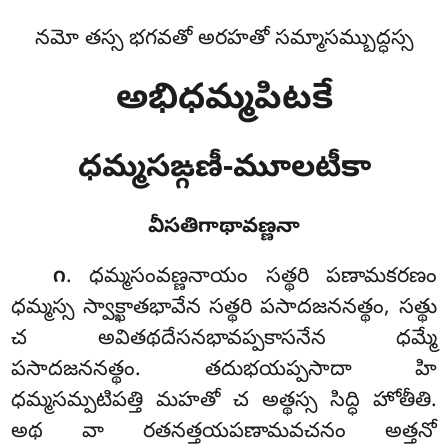
నమో తస్స భగవతో అరహతో సమ్మాసమ్బుద్ధస్స
అభిధమ్మపిటకే
ధమ్మసఙ్గణీ-మూలటీకా
వీసతిగాథావణ్ణనా
. ధమ్మసంవణ్ణనాయం
సత్థరి పణామకరణం
౧
ధమ్మస్స స్వాక్ఖాతభావేన సత్థరి పసాదజననత్థం, సత్థు
చ అవితథదేసనభావప్పకాసనేన ధమ్మే
పసాదజననత్థం. తదుభయప్పసాదా హి
ధమ్మసమ్పటిపత్తి మహతో చ అత్థస్స సిద్ధి హోతీతి.
అథ వా రతనత్తయపణామవచనం అత్తనో