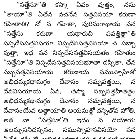
‘‘సత్తేసూ’’తి కస్మా ఏవం వుత్తం, నను
‘‘తాయా’’తి ఏతేన వచనేన సత్తవిసయా కరుణా
గహితాతి? నో న గహితా, పురిమగాథాయ పన
‘‘సత్తేసు కరుణా యథారుచి పవత్తిత్థా’’తి
సప్పదేససత్తవిసయా నిప్పదేససత్తవిసయా చ సబ్బా
వుత్తా, ఇధ పన నిప్పదేససత్తవిసయతం గహేతుం
‘‘సత్తేసూ’’తి నిప్పదేససత్తవిసయభూతా దస్సితా. తేన
సబ్బసత్తవిసయాయ కరుణాయ సముస్సాహితో
అభిధమ్మకథామగ్గం దేవానం సమ్పవత్తయి, న
దేవవిసయాయ ఏవ, తస్మా సబ్బసత్తహితత్థం
అభిధమ్మకథామగ్గం దేవానం సమ్పవత్తయి, న
దేవానంయేవ అత్థాయాతి అయమత్థో దస్సితోవ హోతి.
అథ వా ‘‘సత్తేసూ’’తి ఇదం న దయాయ
ఆలమ్బననిదస్సనం, సముస్సాహనవిసయో పన