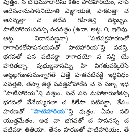
వుత్తం, న బోధిమూలాదీసు కతం పాటిహారియం, నాపి
ఆదేసనానుసాసనియోతి విఞ్ఞాయతి, పాకటత్తా చ
ఆసన్నత్తా చ తదేవ గహితన్తి దట్ఠబ్బం.
పాటిహారియపదస్స వచనత్థం (ఉదా. అట్ఠ. ౧; ఇతివు.
అట్ఠ. నిదానవణ్ణనా) ‘‘పటిపక్ఖహరణతో
రాగాదికిలేసాపనయనతో పాటిహారియ’’న్తి వదన్తి,
భగవతో పన పటిపక్ఖా రాగాదయో న సన్తి యే
హరితబ్బా. పుథుజ్జనానమ్పి హి విగతుపక్కిలేసే
అట్ఠఙ్గగుణసమన్నాగతే చిత్తే హతపటిపక్ఖే ఇద్ధివిధం
పవత్తతి, తస్మా తత్థ పవత్తవోహారేన చ న సక్కా ఇధ
‘‘పాటిహారియ’’న్తి వత్తుం. సచే పన మహాకారుణికస్స
భగవతో వేనేయ్యగతా చ కిలేసా పటిపక్ఖా, తేసం
హరణతో
‘‘పాటిహారియ’’
న్తి వుత్తం, ఏవం సతి
యుత్తమేతం. అథ వా భగవతో చ సాసనస్స చ
పటిపక్ఖా తిత్థియా, తేసం హరణతో పాటిహారియం. తే