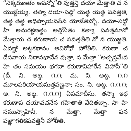
‘‘నిక్కరుణతం ఆపన్నో’’తి వుత్తన్తి దయా మేత్తాతి చ న
యుజ్జేయ్య, తస్మా దయా-సద్దో యత్థ యత్థ పవత్తతి,
తత్థ తత్థ అధిప్పాయవసేన యోజేతబ్బో. దయా-సద్దో
హి అనురక్ఖణత్థం అన్తోనీతం కత్వా పవత్తమానో
మేత్తాయ చ కరుణాయ చ పవత్తతీతి నో న యుజ్జతి.
ఏవఞ్హి అట్ఠకథానం అవిరోధో హోతీతి. కరుణా చ
దేసనాయ నిదానభావేన వుత్తా, న మేత్తా ‘‘అచ్చన్తమేవ
హి తం సమయం భగవా కరుణావిహారేన విహాసీ’’తి
(దీ. ని. అట్ఠ. ౧.౧; మ. ని. అట్ఠ. ౧.౧
మూలపరియాయసుత్తవణ్ణనా; సం. ని. అట్ఠ. ౧.౧.౧;
అ. ని. అట్ఠ. ౧.౧.౧) ఏవమాదీసు, తస్మా ఇధ
కరుణావ దయావచనేన గహితాతి వేదితబ్బా. సా హి
సముస్సాహినీ, న మేత్తా, మేత్తా పన
పఞ్ఞాగతికపవత్తినీ హోతీతి.