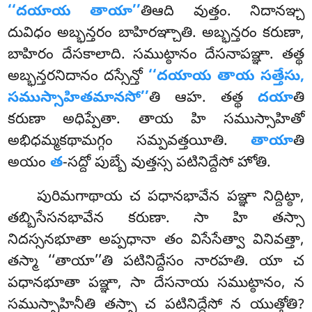
‘‘దయాయ తాయా’’
తిఆది వుత్తం. నిదానఞ్చ
దువిధం అబ్భన్తరం బాహిరఞ్చాతి. అబ్భన్తరం కరుణా,
బాహిరం దేసకాలాది. సముట్ఠానం దేసనాపఞ్ఞా. తత్థ
అబ్భన్తరనిదానం దస్సేన్తో
‘‘దయాయ తాయ సత్తేసు,
సముస్సాహితమానసో’’
తి ఆహ. తత్థ
దయా
తి
కరుణా అధిప్పేతా. తాయ హి సముస్సాహితో
అభిధమ్మకథామగ్గం సమ్పవత్తయీతి.
తాయా
తి
అయం
త
-సద్దో పుబ్బే వుత్తస్స పటినిద్దేసో హోతి.
పురిమగాథాయ చ పధానభావేన పఞ్ఞా నిద్దిట్ఠా,
తబ్బిసేసనభావేన కరుణా. సా హి తస్సా
నిదస్సనభూతా అప్పధానా తం విసేసేత్వా వినివత్తా,
తస్మా ‘‘తాయా’’తి పటినిద్దేసం నారహతి. యా చ
పధానభూతా పఞ్ఞా, సా దేసనాయ సముట్ఠానం, న
సముస్సాహినీతి తస్సా చ పటినిద్దేసో న యుత్తోతి?