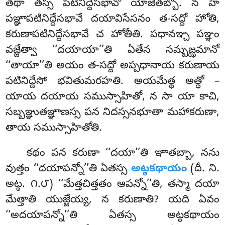
తథా తస్స పటినిద్దేసభావో
యోజేతబ్బో. న హి
పఞ్ఞాపటినిద్దేసభావే దయావిసేసనం త-సద్దో హోతి,
కరుణాపటినిద్దేసభావే చ హోతీతి. పధానఞ్చ పఞ్ఞం
వజ్జేత్వా ‘‘దయాయా’’తి ఏతేన సమ్బజ్ఝమానో
‘‘తాయా’’తి అయం త-సద్దో అప్పధానాయ కరుణాయ
పటినిద్దేసో భవితుమరహతి. అయమేత్థ అత్థో –
యాయ దయాయ సముస్సాహితో, న సా యా కాచి,
సబ్బఞ్ఞుతఞ్ఞాణస్స పన నిదస్సనభూతా మహాకరుణా,
తాయ సముస్సాహితోతి.
కథం పన కరుణా ‘‘దయా’’తి ఞాతబ్బా, నను
వుత్తం ‘‘దయాపన్నో’’తి ఏతస్స
అట్ఠకథాయం
(దీ. ని.
అట్ఠ. ౧.౮) ‘‘మేత్తచిత్తతం ఆపన్నో’’తి, తస్మా దయా
మేత్తాతి యుజ్జేయ్య, న కరుణాతి? యది ఏవం
‘‘అదయాపన్నో’’తి ఏతస్స అట్ఠకథాయం