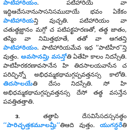
పాటిహారియం
. పటిహారియే వా
ఇద్ధిఆదేసనానుసాసనిసముదాయే భవం ఏకేకం
పాటిహారియ
న్తి వుచ్చతి. పటిహారియం
వా
చతుత్థజ్ఝానం మగ్గో చ పటిపక్ఖహరణతో, తత్థ జాతం,
తస్మిం వా నిమిత్తభూతే, తతో వా ఆగతన్తి
పాటిహారియం
. పాటిహారియమేవ ఇధ ‘‘పాటిహీర’’న్తి
వుత్తం.
అవసానమ్హి వసన్తో
తి ఏతేహి కాలం నిదస్సేతి.
పాటిహీరకరణావసానేన హి తిదసాలయవాసేన చ
పరిచ్ఛిన్నో అభిధమ్మకథామగ్గప్పవత్తనస్స కాలోతి
.
తిదసాలయే
తి దేసం నిదస్సేతి. సో హి
అభిధమ్మకథామగ్గప్పవత్తనస్స దేసో తత్థ వసన్తేన
పవత్తితత్తాతి.
. తత్థాపి దేసవిసేసదస్సనత్థం
౩
‘‘పారిచ్ఛత్తకమూలమ్హీ’’
తిఆది వుత్తం.
యుగన్ధరే
తి