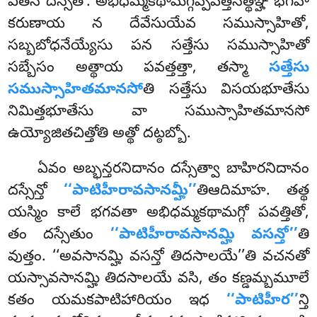
ఏతేన దస్సితో. అభిధమ్మకథామగ్గప్పవత్తనత్థఞ్హి భగవా
కరుణాయ న దేవేసుయేవ సముస్సాహితో
,
సబ్బబోధనేయ్యేసు పన సత్తేసు సముస్సాహితో
సబ్బేసం అత్థాయ పవత్తత్తా, తస్మా
సత్తేసు
సముస్సాహితమానసో
తి
సత్తేసు విసయభూతేసు
నిమిత్తభూతేసు వా సముస్సాహితమానసో
ఉయ్యోజితచిత్తోతి అత్థో దట్ఠబ్బో.
ఏవం అబ్భన్తరనిదానం దస్సేత్వా బాహిరనిదానం
దస్సేన్తో
‘‘పాటిహీరావసానమ్హీ’’
తిఆదిమాహ. తత్థ
యస్మిం కాలే భగవతా అభిధమ్మకథామగ్గో పవత్తితో,
తం దస్సేతుం
‘‘పాటిహీరావసానమ్హి వసన్తో’’
తి
వుత్తం. ‘‘అవసానమ్హి వసన్తో తిదసాలయే’’తి వచనతో
యస్సావసానమ్హి తిదసాలయే వసి, తం కణ్డమ్బమూలే
కతం యమకపాటిహారియం ఇధ
‘‘పాటిహీర’’
న్తి