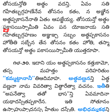
తోసయన్తోతి అత్థం వదన్తి. ఏవం సతి
గహేతబ్బగ్గహణేనేవ తోసనం కతం, న అఞ్ఞేన
అత్థప్పకాసనేనాతి ఏతం ఆపజ్జేయ్య. తోసయన్తో అత్థం
పకాసయిస్సామీతి ఏవం పన యోజనాయ సతి
📜
గహేతబ్బగ్గహణం అఞ్ఞఞ్చ సబ్బం అత్థప్పకాసనం
హోతీతి సబ్బేన తేన తోసనం కతం హోతి, తస్మా
తోసయన్తో అత్థం పకాసయిస్సామీతి యుత్తరూపా.
. ఇదాని యం అత్థప్పకాసనం కత్తుకామో,
౧౮-౨౦
తస్స మహత్తం పరిహరితుం
‘‘కమ్మట్ఠానానీ’’
తిఆదిమాహ.
అత్థవణ్ణన
న్తి ఏత్థ
వణ్ణనా నామ వివరిత్వా విత్థారేత్వా వచనం.
ఇతీ
తి
‘‘అపనేత్వా తతో భాస’’న్తి ఏవమాదినా
యథాదస్సితప్పకారేన. ఇతి సోతూనం
ఉస్సాహుప్పాదనస్స హేతుం దస్సేతి.
అభిధమ్మకథ
న్తి