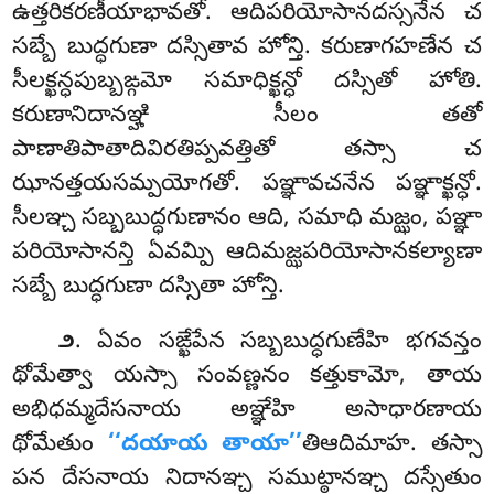
ఉత్తరికరణీయాభావతో. ఆదిపరియోసానదస్సనేన చ
సబ్బే బుద్ధగుణా దస్సితావ హోన్తి. కరుణాగహణేన చ
సీలక్ఖన్ధపుబ్బఙ్గమో సమాధిక్ఖన్ధో దస్సితో హోతి.
కరుణానిదానఞ్హి సీలం తతో
పాణాతిపాతాదివిరతిప్పవత్తితో తస్సా చ
ఝానత్తయసమ్పయోగతో. పఞ్ఞావచనేన పఞ్ఞాక్ఖన్ధో.
సీలఞ్చ సబ్బబుద్ధగుణానం ఆది, సమాధి మజ్ఝం, పఞ్ఞా
పరియోసానన్తి ఏవమ్పి ఆదిమజ్ఝపరియోసానకల్యాణా
సబ్బే బుద్ధగుణా దస్సితా హోన్తి.
. ఏవం సఙ్ఖేపేన సబ్బబుద్ధగుణేహి భగవన్తం
౨
థోమేత్వా యస్సా సంవణ్ణనం కత్తుకామో, తాయ
అభిధమ్మదేసనాయ అఞ్ఞేహి అసాధారణాయ
థోమేతుం
‘‘దయాయ తాయా’’
తిఆదిమాహ. తస్సా
పన దేసనాయ నిదానఞ్చ సముట్ఠానఞ్చ దస్సేతుం