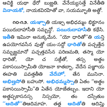
ఆచిక్ఖి యథా థేరో బుజ్ఝతి. వేనేయ్యసత్తే వినేతీతి
వినాయకో,
నాయకవిరహితో వా, సయమ్భూతి అత్థో.
.
యఞ్చా
తి యఞ్చ అభిధమ్మం భిక్ఖూనం
౧౦-౧౨
పయిరుదాహాసీతి సమ్బన్ధో.
పయిరుదాహాసీ
తి కథేసి.
ఇతీ
తి ఇమినా అనుక్కమేన. ‘‘యో ధారితో’’తి
య
న్తి
ఉపయోగవసేన వుత్తో యం-సద్దో
ధారితో
తి పచ్చత్తేన
సమ్బజ్ఝమానో పచ్చత్తవసేన పరిణమతి, తస్మా యో
ధారితో, యో చ సఙ్గీతో, తస్స అత్థం
పకాసయిస్సామీతి యోజనా కాతబ్బా. వేదేన పఞ్ఞాయ
ఈహతి పవత్తతీతి
వేదేహో,
తేన మునినా.
అభిణ్హసో
తి బహుసో.
అభిధమ్మస్సా
తి ఏతం ‘‘అత్థం
పకాసయిస్సామీ’’తి ఏతేన యోజేతబ్బం. ఇదాని యో
అత్థప్పకాసనస్స నిస్సయో, తం దస్సేతుం
‘‘ఆదితో’’
తిఆదిమాహ. తత్థ
ఆదితో
తి ఆదిమ్హి