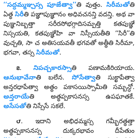
‘‘సద్ధమ్మఞ్చస్స పూజేత్వా’’
తి వుత్తం.
సిరీమతో
తి
ఏత్థ
సిరీ
తి పఞ్ఞాపుఞ్ఞానం అధివచనన్తి వదన్తి. అథ వా
పుఞ్ఞనిబ్బత్తా సరీరసోభగ్గాదిసమ్పత్తి కతపుఞ్ఞే
నిస్సయతి, కతపుఞ్ఞేహి వా నిస్సీయతీతి ‘‘సిరీ’’తి
వుచ్చతి, సా చ అతిసయవతీ భగవతో అత్థీతి సిరీమా,
భగవా, తస్స
సిరీమతో
.
.
నిపచ్చకారస్సా
తి పణామకిరియాయ.
౭
ఆనుభావేనా
తి బలేన.
సోసేత్వా
తి సుక్ఖాపేత్వా
అన్తరధాపేత్వా అత్థం పకాసయిస్సామీతి సమ్బన్ధో.
అన్తరాయే
తి అత్థప్పకాసనస్స ఉపఘాతకే.
అసేసతో
తి నిస్సేసే సకలే.
. ఇదాని అభిధమ్మస్స గమ్భీరత్థత్తా
౮
అత్థప్పకాసనస్స దుక్కరభావం దీపేతుం