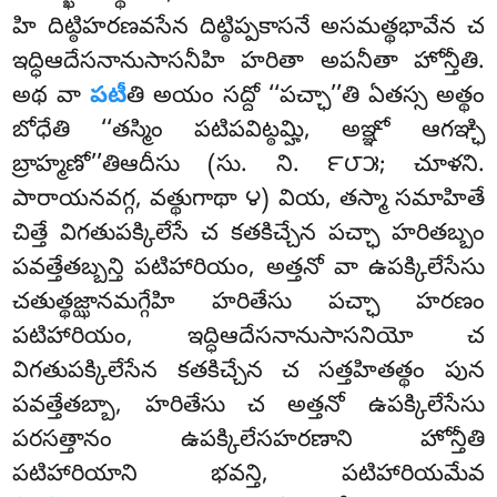
హి దిట్ఠిహరణవసేన దిట్ఠిప్పకాసనే అసమత్థభావేన చ
ఇద్ధిఆదేసనానుసాసనీహి హరితా అపనీతా హోన్తీతి.
అథ వా
పటీ
తి అయం సద్దో ‘‘పచ్ఛా’’తి ఏతస్స అత్థం
బోధేతి ‘‘తస్మిం పటిపవిట్ఠమ్హి, అఞ్ఞో ఆగఞ్ఛి
బ్రాహ్మణో’’తిఆదీసు (సు. ని. ౯౮౫; చూళని.
పారాయనవగ్గ, వత్థుగాథా ౪) వియ, తస్మా సమాహితే
చిత్తే విగతుపక్కిలేసే చ కతకిచ్చేన పచ్ఛా హరితబ్బం
పవత్తేతబ్బన్తి పటిహారియం, అత్తనో వా ఉపక్కిలేసేసు
చతుత్థజ్ఝానమగ్గేహి హరితేసు పచ్ఛా హరణం
పటిహారియం, ఇద్ధిఆదేసనానుసాసనియో చ
విగతుపక్కిలేసేన కతకిచ్చేన చ సత్తహితత్థం పున
పవత్తేతబ్బా, హరితేసు చ అత్తనో ఉపక్కిలేసేసు
పరసత్తానం ఉపక్కిలేసహరణాని హోన్తీతి
పటిహారియాని భవన్తి, పటిహారియమేవ