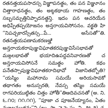
రతనత్తయపసాదస్స విఞ్ఞాపనత్థం, తం పన విఞ్ఞూనం
చిత్తారాధనత్థం, తం అట్ఠకథాయ గాహణత్థం, తం
సబ్బసమ్పత్తినిప్ఫాదనత్థన్తి. ఇదం పన ఆచరియేన
అధిప్పేతప్పయోజనం అన్తరాయవిసోసనం. వక్ఖతి హి
‘‘నిపచ్చకారస్సేతస్స…పే… అసేసతో’’తి.
రతనత్తయపణామకరణఞ్హి
అన్తరాయకరాపుఞ్ఞవిఘాతకరపుఞ్ఞవిసేసభావతో
మఙ్గలభావతో భయాదిఉపద్దవనివారణతో చ
అన్తరాయవిసోసనే సమత్థం హోతి. కథం
పనేతస్సాపుఞ్ఞవిఘాతకరాదిభావో విజానితబ్బోతి?
‘‘యస్మిం మహానామ సమయే అరియసావకో
తథాగతం అనుస్సరతి, నేవస్స తస్మిం సమయే
రాగపరియుట్ఠితం చిత్తం హోతీ’’తిఆదివచనతో (అ. ని.
౬.౧౦; ౧౧.౧౧), ‘‘పూజా చ పూజనేయ్యానం, ఏతం