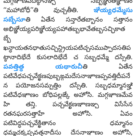
మగ్గఞాణపదట్ఠానఞ్చ సబ్బఞ్ఞుతఞ్ఞాణం
‘‘మహాబోధీ’’తి వుచ్చతీతి.
ఞేయ్యధమ్మేసు
సబ్బేసూ
తి ఏతేన సన్తారేతబ్బానం సత్తానం
అభిఞ్ఞేయ్యపరిఞ్ఞేయ్యపహాతబ్బభావేతబ్బసచ్ఛికాత
బ్బే
ఖన్ధాయతనధాతుసచ్చిన్ద్రియపటిచ్చసముప్పాదసతిప
ట్ఠానాదిభేదే కుసలాదిభేదే చ సబ్బధమ్మే దస్సేతి.
పవత్తిత్థ యథారుచీ
తి ఏతేన
పటివేధపచ్చవేక్ఖణపుబ్బఙ్గమదేసనాఞాణప్పవత్తిదీపనే
న పయోజనసమ్పత్తిం దస్సేతి. సబ్బధమ్మానఞ్హి
పటివేధఞాణం బోధిపల్లఙ్కే అహోసి. మగ్గఞాణమేవ
హి తన్తి. పచ్చవేక్ఖణఞాణఞ్చ విసేసేన
రతనఘరసత్తాహే అహోసి. ఏవం
పటివిద్ధపచ్చవేక్ఖితానం ధమ్మానం
ధమ్మచక్కప్పవత్తనాదీసు దేసనాఞాణం అహోసి,