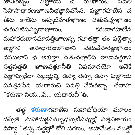
జానితబ్బం, పఞ్ఞాయ చ యథారుచి పవత్తి
సేసాసాధారణఞాణవిభఙ్గాదివసేన. పఞ్ఞాగహణేన చ
తీసు కాలేసు అప్పటిహతఞాణం చతుసచ్చఞాణం
చతుపటిసమ్భిదాఞాణం, కరుణాగహణేన
మహాకరుణాసమాపత్తిఞాణస్స గహితత్తా తం వజ్జేత్వా
అఞ్ఞాని అసాధారణఞాణాని చతువేసారజ్జఞాణం
దసబలాని ఛ అభిఞ్ఞా చతుచత్తాలీస ఞాణవత్థూని
సత్తసత్తతి ఞాణవత్థూనీతి ఏవమాదయో అనేకే
పఞ్ఞాప్పభేదా సఙ్గయ్హన్తి, తస్మా తస్సా తస్సా పఞ్ఞాయ
పవత్తివసేన యథారుచి పవత్తి వేదితబ్బా. తేనాహ
‘‘కరుణా వియ…పే… యథారుచీ’’తి.
తత్థ
కరుణా
గహణేన మహాబోధియా మూలం
దస్సేతి. మహాదుక్ఖసమ్బాధప్పటిపన్నఞ్హి సత్తనికాయం
దిస్వా
‘‘తస్స నత్థఞ్ఞో కోచి సరణం, అహమేతం ముత్తో