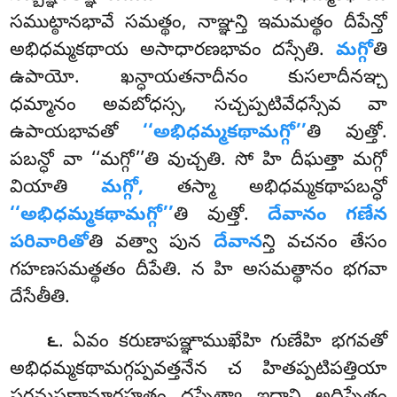
సముట్ఠానభావే సమత్థం, నాఞ్ఞన్తి ఇమమత్థం దీపేన్తో
అభిధమ్మకథాయ అసాధారణభావం దస్సేతి.
మగ్గో
తి
ఉపాయో. ఖన్ధాయతనాదీనం కుసలాదీనఞ్చ
ధమ్మానం అవబోధస్స, సచ్చప్పటివేధస్సేవ వా
ఉపాయభావతో
‘‘అభిధమ్మకథామగ్గో’’
తి వుత్తో.
పబన్ధో
వా ‘‘మగ్గో’’తి వుచ్చతి. సో హి దీఘత్తా మగ్గో
వియాతి
మగ్గో,
తస్మా అభిధమ్మకథాపబన్ధో
‘‘అభిధమ్మకథామగ్గో’’
తి వుత్తో.
దేవానం గణేన
పరివారితో
తి వత్వా పున
దేవాన
న్తి వచనం తేసం
గహణసమత్థతం దీపేతి. న హి అసమత్థానం భగవా
దేసేతీతి.
. ఏవం
కరుణాపఞ్ఞాముఖేహి గుణేహి భగవతో
౬
అభిధమ్మకథామగ్గప్పవత్తనేన చ హితప్పటిపత్తియా