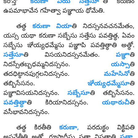
కరోన్తో
‘‘కరుణా వియ సత్తేసూ’’
తి కరుణం
ఉపమాభావేన గహేత్వా పఞ్ఞాయ థోమేతి.
తత్థ
కరుణా వియా
తి నిదస్సనవచనమేతం,
యస్స యథా కరుణా సబ్బేసు సత్తేసు పవత్తిత్థ, ఏవం
సబ్బేసు ఞేయ్యధమ్మేసు పఞ్ఞాపి పవత్తిత్థాతి అత్థో.
సత్తేసూ
తి విసయనిదస్సనమేతం.
పఞ్ఞా
తి
నిదస్సేతబ్బధమ్మనిదస్సనం.
యస్సా
తి
తదధిట్ఠానపుగ్గలనిదస్సనం.
మహేసినో
తి
తబ్బిసేసనం.
ఞేయ్యధమ్మేసూ
తి
పఞ్ఞావిసయనిదస్సనం.
సబ్బేసూ
తి తబ్బిసేసనం.
పవత్తిత్థా
తి కిరియానిదస్సనం.
యథారుచీ
తి
వసీభావనిదస్సనం.
తత్థ కిరతీతి
కరుణా,
పరదుక్ఖం విక్ఖిపతి
అపనేతీతి అత్థో. రూపాదీసు సత్తా విసత్తాతి
సత్తా
.