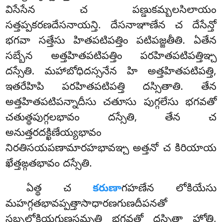
విసేసేన చ పణ్డుకమ్బలసిలాయం
సత్తప్పకరణదేసనాయన్తి. దేసనాఞాణేన చ దేసేన్తో
భగవా సత్తేసు హితపటిపత్తిం పటిపజ్జతీతి. ఏతేన
సబ్బేన అత్తహితపటిపత్తిం పరహితపటిపత్తిఞ్చ
దస్సేతి. మహాబోధిదస్సనేన హి అత్తహితపటిపత్తి,
ఇతరేహిపి పరహితపటిపత్తి దస్సితాతి. తేన
అత్తహితపటిపన్నాదీసు చతూసు పుగ్గలేసు భగవతో
చతుత్థపుగ్గలభావం దస్సేతి, తేన చ
అనుత్తరదక్ఖిణేయ్యభావం
నిరతిసయపణామారహభావఞ్చ అత్తనో చ కిరియాయ
ఖేత్తఙ్గతభావం దస్సేతి.
ఏత్థ చ
కరుణా
గహణేన లోకియేసు
మహగ్గతభావప్పత్తాసాధారణగుణదీపనతో
సబ్బలోకియగుణసమ్పత్తి భగవతో దస్సితా హోతి,