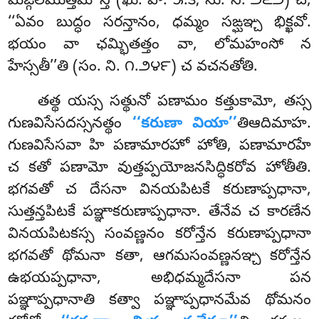
మఙ్గలముత్తమ’’న్తి (ఖు. పా. ౫.౩; సు. ని. ౨౬౨) చ,
‘‘ఏవం బుద్ధం సరన్తానం, ధమ్మం సఙ్ఘఞ్చ భిక్ఖవో.
భయం వా ఛమ్భితత్తం వా, లోమహంసో న
హేస్సతీ’’తి (సం. ని. ౧.౨౪౯) చ వచనతోతి.
తత్థ యస్స సత్థునో పణామం కత్తుకామో, తస్స
గుణవిసేసదస్సనత్థం
‘‘కరుణా వియా’’
తిఆదిమాహ.
గుణవిసేసవా హి పణామారహో
హోతి, పణామారహే
చ కతో పణామో వుత్తప్పయోజనసిద్ధికరోవ హోతీతి.
భగవతో చ దేసనా వినయపిటకే కరుణాప్పధానా,
సుత్తన్తపిటకే పఞ్ఞాకరుణాప్పధానా. తేనేవ చ కారణేన
వినయపిటకస్స సంవణ్ణనం కరోన్తేన కరుణాప్పధానా
భగవతో థోమనా కతా, ఆగమసంవణ్ణనఞ్చ కరోన్తేన
ఉభయప్పధానా, అభిధమ్మదేసనా పన
పఞ్ఞాప్పధానాతి కత్వా పఞ్ఞాప్పధానమేవ థోమనం