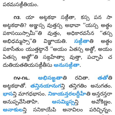
పఠమసఙ్గీతియం.
. యా అట్ఠకథా సఙ్గీతా, కస్స పన సా
౧౩
అట్ఠకథాతి? అఞ్ఞస్స వుత్తస్స అభావా ‘‘యస్స అత్థం
పకాసయిస్సామీ’’తి వుత్తం, అధికారవసేన ‘‘తస్స
అభిధమ్మస్సా’’తి విఞ్ఞాయతి.
సఙ్గీతా
తి అత్థం
పకాసేతుం యుత్తట్ఠానే ‘‘అయం ఏతస్స అత్థో, అయం
ఏతస్స అత్థో’’తి సఙ్గహేత్వా వుత్తా, పచ్ఛాపి చ
దుతియతతియసఙ్గీతీసు
అనుసఙ్గీతా
.
.
అభిసఙ్ఖతా
తి రచితా.
తతో
తి
౧౪-౧౬
అట్ఠకథాతో.
తన్తినయానుగ
న్తి తన్తిగతిం అనుగతం.
భాస
న్తి మాగధభాసం.
నికాయన్తరలద్ధీహీ
తి అన్తరన్తరా
అనుప్పవేసితాహి.
అసమ్మిస్స
న్తి అవోకిణ్ణం.
అనాకుల
న్తి సనికాయేపి అనావిలం పరిచ్ఛిన్నం.