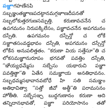
పఞ్ఞా
గహణేనపి
సబ్బఞ్ఞుతఞ్ఞాణపదట్ఠానమగ్గఞాణదీపనతో
సబ్బలోకుత్తరగుణసమ్పత్తి. కరుణావచనేన చ
ఉపగమనం నిరుపక్కిలేసం, పఞ్ఞావచనేన అపగమనం
దస్సేతి. ఉపగమనం దస్సేన్తో చ లోకే
సఞ్జాతసంవడ్ఢభావం దస్సేతి, అపగమనం దస్సేన్తో
లోకేన అనుపలిత్తతం. ‘‘కరుణా వియ సత్తేసూ’’తి చ
లోకసమఞ్ఞానురూపం భగవతో
పవత్తిం దస్సేతి,
‘‘ఞేయ్యధమ్మేసు సబ్బేసు యథారుచి పఞ్ఞా
పవత్తిత్థా’’తి ఏతేన సమఞ్ఞాయ అనతిధావనం.
సబ్బధమ్మసభావానవబోధే హి సతి సమఞ్ఞం
అతిధావిత్వా ‘‘సత్తో జీవో అత్థీ’’తి పరామసనం
హోతీతి. సబ్బేసఞ్చ బుద్ధగుణానం కరుణా ఆది
తన్నిదానభావతో, పఞ్ఞా పరియోసానం తతో