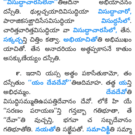
‘‘విసుద్ధాచారసీలేనా’’
తిఆదినా అభియాచనం
దస్సేతి. థుల్లచ్చయాదివిసుద్ధియా
విసుద్ధాచారో,
పారాజికసఙ్ఘాదిసేసవిసుద్ధియా
విసుద్ధసీలో
.
చారిత్తవారిత్తవిసుద్ధియా
వా
విసుద్ధాచారసీలో,
తేన.
సక్కచ్చ
న్తి చిత్తిం కత్వా.
అభియాచితో
తి అభిముఖం
యాచితో. తేన అనాదరియం అత్థప్పకాసనే కాతుం
అసక్కుణేయ్యం దస్సేతి.
. ఇదాని యస్స అత్థం పకాసేతుకామో, తం
౯
దస్సేతుం
‘‘యం దేవదేవో’’
తిఆదిమాహ. తత్థ
య
న్తి
అభిధమ్మం.
దేవదేవో
తి
విసుద్ధిసమ్ముతిఉపపత్తిదేవానం దేవో. లోకే హి యే
‘‘సరణం పరాయణ’’న్తి గన్తబ్బా గతిభూతా, తే
‘‘దేవా’’తి వుచ్చన్తి, భగవా చ సబ్బదేవానం
గతిభూతోతి
.
నయతో
తి సఙ్ఖేపతో.
సమాచిక్ఖీ
తి సమ్మా