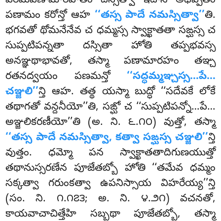
పరమపణామారహతం దస్సేత్వా ఇదాని అధిప్పేతం
పణామం కరోన్తో ఆహ
‘‘తస్స పాదే నమస్సిత్వా’’
తి.
భగవతో థోమనేనేవ చ ధమ్మస్స స్వాక్ఖాతతా సఙ్ఘస్స చ
సుప్పటిపన్నతా దస్సితా హోతి తప్పభవస్స
అనఞ్ఞథాభావతో, తస్మా పణామారహం తఞ్చ
రతనద్వయం పణమన్తో
‘‘సద్ధమ్మఞ్చస్స…పే…
చఞ్జలి’’
న్తి ఆహ. తత్థ యస్మా బుద్ధో ‘‘సదేవకే లోకే
తథాగతో వన్దనీయో’’తి, సఙ్ఘో చ ‘‘సుప్పటిపన్నో…పే…
అఞ్జలికరణీయో’’తి (అ. ని. ౬.౧౦) వుత్తో, తస్మా
‘‘తస్స పాదే నమస్సిత్వా, కత్వా సఙ్ఘస్స చఞ్జలి’’
న్తి
వుత్తం. ధమ్మో పన స్వాక్ఖాతతాదిగుణయుత్తో
తథానుస్సరణేన పూజేతబ్బో హోతి ‘‘తమేవ ధమ్మం
సక్కత్వా గరుంకత్వా ఉపనిస్సాయ విహరేయ్య’’న్తి
(సం. ని. ౧.౧౭౩; అ. ని. ౪.౨౧) వచనతో,
కాయవాచాచిత్తేహి సబ్బథా పూజేతబ్బో, తస్మా