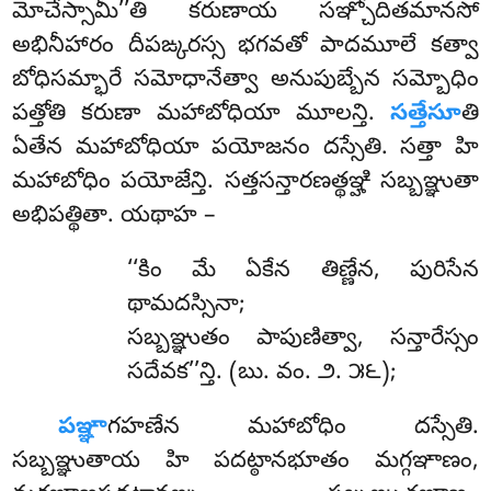
మోచేస్సామీ’’తి కరుణాయ సఞ్చోదితమానసో
అభినీహారం దీపఙ్కరస్స భగవతో పాదమూలే కత్వా
బోధిసమ్భారే సమోధానేత్వా అనుపుబ్బేన సమ్బోధిం
పత్తోతి కరుణా మహాబోధియా మూలన్తి.
సత్తేసూ
తి
ఏతేన మహాబోధియా పయోజనం దస్సేతి. సత్తా హి
మహాబోధిం పయోజేన్తి. సత్తసన్తారణత్థఞ్హి సబ్బఞ్ఞుతా
అభిపత్థితా. యథాహ –
‘‘కిం
మే ఏకేన తిణ్ణేన, పురిసేన
థామదస్సినా;
సబ్బఞ్ఞుతం పాపుణిత్వా, సన్తారేస్సం
సదేవక’’న్తి. (బు. వం. ౨. ౫౬);
పఞ్ఞా
గహణేన మహాబోధిం దస్సేతి.
సబ్బఞ్ఞుతాయ హి పదట్ఠానభూతం మగ్గఞాణం,