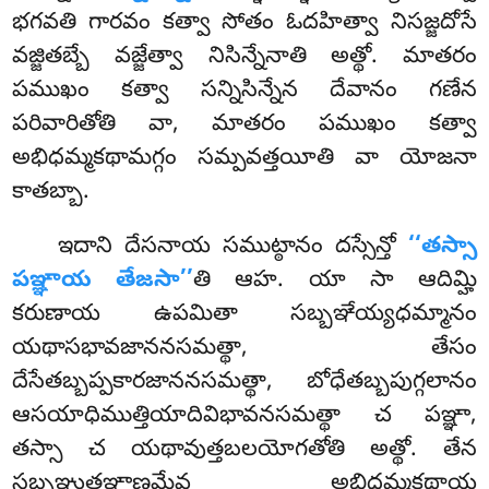
భగవతి గారవం కత్వా సోతం ఓదహిత్వా నిసజ్జదోసే
వజ్జితబ్బే వజ్జేత్వా నిసిన్నేనాతి అత్థో. మాతరం
పముఖం కత్వా సన్నిసిన్నేన దేవానం గణేన
పరివారితోతి వా, మాతరం పముఖం కత్వా
అభిధమ్మకథామగ్గం సమ్పవత్తయీతి వా యోజనా
కాతబ్బా.
ఇదాని దేసనాయ సముట్ఠానం దస్సేన్తో
‘‘తస్సా
పఞ్ఞాయ తేజసా’’
తి ఆహ. యా సా ఆదిమ్హి
కరుణాయ ఉపమితా సబ్బఞేయ్యధమ్మానం
యథాసభావజాననసమత్థా, తేసం
దేసేతబ్బప్పకారజాననసమత్థా, బోధేతబ్బపుగ్గలానం
ఆసయాధిముత్తియాదివిభావనసమత్థా చ పఞ్ఞా,
తస్సా చ యథావుత్తబలయోగతోతి అత్థో. తేన
సబ్బఞ్ఞుతఞ్ఞాణమేవ అభిధమ్మకథాయ