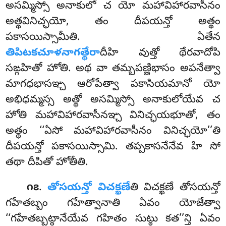
అసమ్మిస్సో అనాకులో చ యో మహావిహారవాసీనం
అత్థవినిచ్ఛయో, తం దీపయన్తో అత్థం
పకాసయిస్సామీతి
. ఏతేన
తిపిటకచూళనాగత్థేరా
దీహి వుత్తో థేరవాదోపి
సఙ్గహితో హోతి. అథ వా తమ్బపణ్ణిభాసం అపనేత్వా
మాగధభాసఞ్చ ఆరోపేత్వా పకాసియమానో యో
అభిధమ్మస్స అత్థో అసమ్మిస్సో అనాకులోయేవ చ
హోతి మహావిహారవాసీనఞ్చ వినిచ్ఛయభూతో, తం
అత్థం ‘‘ఏసో మహావిహారవాసీనం వినిచ్ఛయో’’తి
దీపయన్తో పకాసయిస్సామి. తప్పకాసనేనేవ హి సో
తథా దీపితో హోతీతి.
.
తోసయన్తో విచక్ఖణే
తి విచక్ఖణే తోసయన్తో
౧౭
గహేతబ్బం గహేత్వానాతి ఏవం యోజేత్వా
‘‘గహేతబ్బట్ఠానేయేవ గహితం సుట్ఠు కత’’న్తి ఏవం