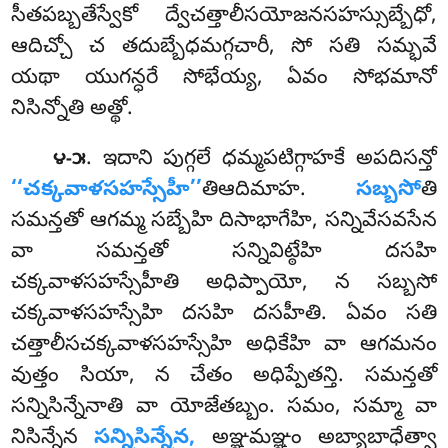
సీతపబ్బతేస్వేకో ద్వేచత్తాలీసయోజనసహస్సుబ్బేధో,
ఆదిచ్చో చ తదుబ్బేధమగ్గచారీ, సో సతి సమ్భవే
యథా యుగన్ధరే సోభేయ్య, ఏవం సోభమానో
నిసిన్నోతి అత్థో.
. ఇదాని పుగ్గలే ధమ్మపటిగ్గాహకే అపదిసన్తో
౪-౫
‘‘చక్కవాళసహస్సేహీ’’
తిఆదిమాహ.
సబ్బసో
తి
సమన్తతో ఆగమ్మ సబ్బేహి దిసాభాగేహి, సన్నివేసవసేన
వా సమన్తతో సన్నివిట్ఠేహి దసహి
చక్కవాళసహస్సేహీతి అధిప్పాయో, న సబ్బసో
చక్కవాళసహస్సేహి దసహి దసహీతి. ఏవం సతి
చత్తాలీసచక్కవాళసహస్సేహి అధికేహి వా ఆగమనం
వుత్తం సియా, న చేతం అధిప్పేతన్తి. సమన్తతో
సన్నిసిన్నేనాతి వా యోజేతబ్బం. సమం, సమ్మా వా
నిసిన్నేన
సన్నిసిన్నేన,
అఞ్ఞమఞ్ఞం అబ్యాబాధేత్వా