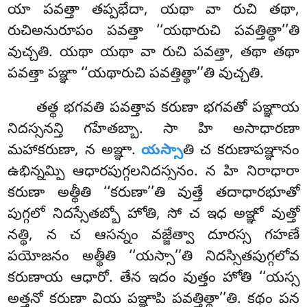
యా పవత్తా తప్పభేదా, యథా వా రుచి తథా,
రుచిఅనురూపం పవత్తా ‘‘యథారుచి పవత్తిత్థా’’తి
వుచ్చతి. యథా యథా వా రుచి పవత్తా, తథా తథా
పవత్తా పఞ్ఞా ‘‘యథారుచి పవత్తిత్థా’’తి వుచ్చతి.
తత్థ భగవతి పవత్తావ కరుణా భగవతో పఞ్ఞాయ
నిదస్సనన్తి గహేతబ్బా. సా హి అసాధారణా
మహాకరుణా, న అఞ్ఞా.
యస్సా
తి చ కరుణాపఞ్ఞానం
ఉభిన్నమ్పి ఆధారపుగ్గలనిదస్సనం. న హి నిరాధారా
కరుణా అత్థీతి
‘‘కరుణా’’తి వుత్తే తదాధారభూతో
పుగ్గలో నిదస్సేతబ్బో హోతి, సో చ ఇధ అఞ్ఞో వుత్తో
నత్థి, న చ ఆసన్నం వజ్జేత్వా దూరస్స గహణే
పయోజనం అత్థీతి ‘‘యస్సా’’తి నిదస్సితపుగ్గలోవ
కరుణాయ ఆధారో. తేన ఇదం వుత్తం హోతి ‘‘యస్స
అత్తనో కరుణా వియ పఞ్ఞాపి పవత్తిత్థా’’తి. కథం పన