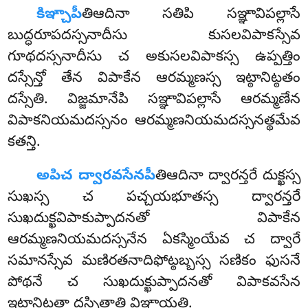
కిఞ్చాపీ
తిఆదినా సతిపి సఞ్ఞావిపల్లాసే
బుద్ధరూపదస్సనాదీసు కుసలవిపాకస్సేవ
గూథదస్సనాదీసు చ అకుసలవిపాకస్స ఉప్పత్తిం
దస్సేన్తో తేన విపాకేన ఆరమ్మణస్స ఇట్ఠానిట్ఠతం
దస్సేతి. విజ్జమానేపి సఞ్ఞావిపల్లాసే ఆరమ్మణేన
విపాకనియమదస్సనం ఆరమ్మణనియమదస్సనత్థమేవ
కతన్తి.
అపిచ ద్వారవసేనపీ
తిఆదినా ద్వారన్తరే దుక్ఖస్స
సుఖస్స చ పచ్చయభూతస్స ద్వారన్తరే
సుఖదుక్ఖవిపాకుప్పాదనతో విపాకేన
ఆరమ్మణనియమదస్సనేన ఏకస్మింయేవ చ ద్వారే
సమానస్సేవ మణిరతనాదిఫోట్ఠబ్బస్స సణికం ఫుసనే
పోథనే చ సుఖదుక్ఖుప్పాదనతో విపాకవసేన
ఇట్ఠానిట్ఠతా దస్సితాతి విఞ్ఞాయతి.