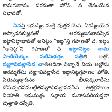
కామగుణానం పరమతా హోతి, న తేసంయేవ
సభావతో.
ఏవ
న్తి ఇమస్మిం సుత్తే వుత్తనయేన. ఏకస్మింయేవ
అస్సాదనకుజ్ఝనతో ఆరమ్మణసభావస్సేవ
ఇట్ఠానిట్ఠాభావతో అనిట్ఠం ‘‘ఇట్ఠ’’న్తి గహణతో చ, ఇట్ఠం
‘‘అనిట్ఠ’’న్తి గహణతో చ
ఇట్ఠానిట్ఠం నామ
పాటియేక్కం పటివిభత్తం నత్థీ
తి అత్థో.
సఞ్ఞావిపల్లాసేన చా
తిఆదినా నిబ్బానే వియ అఞ్ఞేసు
ఆరమ్మణేసు సఞ్ఞావిపల్లాసేన ఇట్ఠానిట్ఠగ్గహణం హోతి.
పిత్తుమ్మత్తాదీనం ఖీరసక్కరాదీసు
దోసుస్సదసముట్ఠితసఞ్ఞావిపల్లాసవసేన తిత్తగ్గహణం
వియాతి ఇమమత్థం సన్ధాయ మనాపపరియన్తతా
వుత్తాతి దస్సేతి.