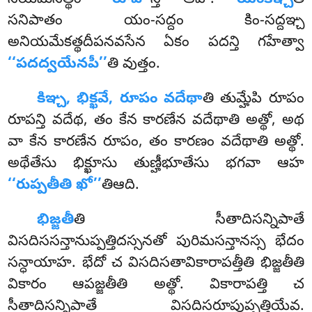
నియమనత్థం
‘‘రూప’’
న్తి ఆహ.
యంకిఞ్చీ
తి
సనిపాతం యం-సద్దం కిం-సద్దఞ్చ
అనియమేకత్థదీపనవసేన ఏకం పదన్తి గహేత్వా
‘‘పదద్వయేనపీ’’
తి వుత్తం.
కిఞ్చ, భిక్ఖవే, రూపం వదేథా
తి తుమ్హేపి రూపం
రూపన్తి వదేథ, తం కేన కారణేన వదేథాతి అత్థో, అథ
వా కేన కారణేన రూపం, తం కారణం
వదేథాతి అత్థో.
అథేతేసు భిక్ఖూసు తుణ్హీభూతేసు భగవా ఆహ
‘‘రుప్పతీతి ఖో’’
తిఆది.
భిజ్జతీ
తి సీతాదిసన్నిపాతే
విసదిససన్తానుప్పత్తిదస్సనతో పురిమసన్తానస్స భేదం
సన్ధాయాహ. భేదో చ విసదిసతావికారాపత్తీతి భిజ్జతీతి
వికారం ఆపజ్జతీతి అత్థో. వికారాపత్తి చ
సీతాదిసన్నిపాతే విసదిసరూపుప్పత్తియేవ.