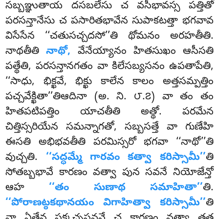
సబ్బఞ్ఞుతాయ దసబలేసు చ వసీభావస్స పత్తితో
పరసన్తానేసు చ పసారితభావేన సుపాకటత్తా భగవావ
విసేసేన ‘‘చతుసచ్చదసో’’తి థోమనం అరహతీతి
.
నాథతీతి
నాథో,
వేనేయ్యానం హితసుఖం ఆసీసతి
పత్థేతి, పరసన్తానగతం వా కిలేసబ్యసనం ఉపతాపేతి,
‘‘సాధు, భిక్ఖవే, భిక్ఖు కాలేన కాలం అత్తసమ్పత్తిం
పచ్చవేక్ఖితా’’తిఆదినా (అ. ని. ౮.౭) వా తం తం
హితపటిపత్తిం యాచతీతి అత్థో. పరమేన
చిత్తిస్సరియేన సమన్నాగతో, సబ్బసత్తే వా గుణేహి
ఈసతి అభిభవతీతి పరమిస్సరో భగవా ‘‘నాథో’’తి
వుచ్చతి.
‘‘సద్ధమ్మే గారవం కత్వా కరిస్సామీ’’
తి
సోతబ్బభావే కారణం వత్వా పున సవనే నియోజేన్తో
ఆహ
‘‘తం సుణాథ సమాహితా’’
తి.
‘‘పోరాణట్ఠకథానయం విగాహిత్వా కరిస్సామీ’’
తి
వా ఏతేన సక్కచ్చసవనే చ కారణం వత్వా తత్థ