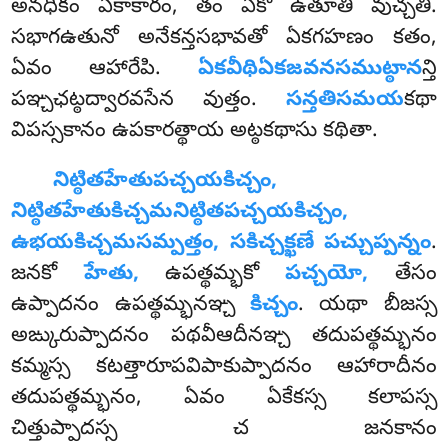
అనధికం ఏకాకారం, తం ఏకో ఉతూతి వుచ్చతి.
సభాగఉతునో అనేకన్తసభావతో ఏకగహణం కతం,
ఏవం ఆహారేపి.
ఏకవీథిఏకజవనసముట్ఠాన
న్తి
పఞ్చఛట్ఠద్వారవసేన వుత్తం.
సన్తతిసమయ
కథా
విపస్సకానం ఉపకారత్థాయ అట్ఠకథాసు కథితా.
నిట్ఠితహేతుపచ్చయకిచ్చం,
నిట్ఠితహేతుకిచ్చమనిట్ఠితపచ్చయకిచ్చం,
ఉభయకిచ్చమసమ్పత్తం, సకిచ్చక్ఖణే పచ్చుప్పన్నం
.
జనకో
హేతు,
ఉపత్థమ్భకో
పచ్చయో,
తేసం
ఉప్పాదనం ఉపత్థమ్భనఞ్చ
కిచ్చం
. యథా బీజస్స
అఙ్కురుప్పాదనం పథవీఆదీనఞ్చ తదుపత్థమ్భనం
కమ్మస్స కటత్తారూపవిపాకుప్పాదనం ఆహారాదీనం
తదుపత్థమ్భనం, ఏవం ఏకేకస్స కలాపస్స
చిత్తుప్పాదస్స చ జనకానం