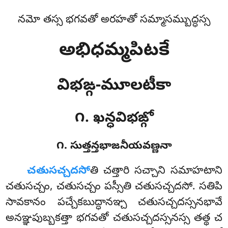
నమో తస్స భగవతో అరహతో సమ్మాసమ్బుద్ధస్స
అభిధమ్మపిటకే
విభఙ్గ-మూలటీకా
౧. ఖన్ధవిభఙ్గో
౧. సుత్తన్తభాజనీయవణ్ణనా
చతుసచ్చదసో
తి
చత్తారి సచ్చాని సమాహటాని
చతుసచ్చం, చతుసచ్చం పస్సీతి చతుసచ్చదసో. సతిపి
సావకానం పచ్చేకబుద్ధానఞ్చ చతుసచ్చదస్సనభావే
అనఞ్ఞపుబ్బకత్తా భగవతో చతుసచ్చదస్సనస్స తత్థ చ