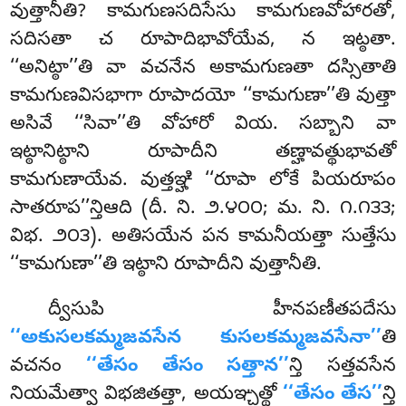
వుత్తానీతి? కామగుణసదిసేసు
కామగుణవోహారతో,
సదిసతా చ రూపాదిభావోయేవ
, న ఇట్ఠతా.
‘‘అనిట్ఠా’’తి వా వచనేన అకామగుణతా దస్సితాతి
కామగుణవిసభాగా రూపాదయో ‘‘కామగుణా’’తి వుత్తా
అసివే ‘‘సివా’’తి వోహారో వియ. సబ్బాని వా
ఇట్ఠానిట్ఠాని రూపాదీని తణ్హావత్థుభావతో
కామగుణాయేవ. వుత్తఞ్హి ‘‘రూపా లోకే పియరూపం
సాతరూప’’న్తిఆది (దీ. ని. ౨.౪౦౦; మ. ని. ౧.౧౩౩;
విభ. ౨౦౩). అతిసయేన పన కామనీయత్తా సుత్తేసు
‘‘కామగుణా’’తి ఇట్ఠాని రూపాదీని వుత్తానీతి.
ద్వీసుపి హీనపణీతపదేసు
‘‘అకుసలకమ్మజవసేన కుసలకమ్మజవసేనా’’
తి
వచనం
‘‘తేసం తేసం సత్తాన’’
న్తి సత్తవసేన
నియమేత్వా విభజితత్తా, అయఞ్చత్థో
‘‘తేసం తేస’’
న్తి