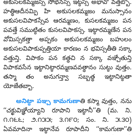
అకుసలకమ్మజస్స సోభనస్స ఇట్ఠస్స అభావో వత్తబ్బో.
హత్థిఆదీనమ్పి హి అకుసలకమ్మజం మనుస్సానం
అకుసలవిపాకస్సేవ ఆరమ్మణం, కుసలకమ్మజం పన
పవత్తే సముట్ఠితం కుసలవిపాకస్స. ఇట్ఠారమ్మణేన పన
వోమిస్సకత్తా అప్పకం అకుసలకమ్మజం బహులం
అకుసలవిపాకుప్పత్తియా కారణం న భవిస్సతీతి సక్కా
వత్తున్తి. విపాకం పన కత్థచి న సక్కా వఞ్చేతున్తి
విపాకవసేన ఇట్ఠానిట్ఠారమ్మణవవత్థానం సుట్ఠు వుత్తం.
తస్మా తం అనుగన్త్వా సబ్బత్థ ఇట్ఠానిట్ఠతా
యోజేతబ్బా.
అనిట్ఠా పఞ్చ కామగుణా
తి కస్మా వుత్తం, నను
‘‘చక్ఖువిఞ్ఞేయ్యాని రూపాని ఇట్ఠానీ’’తి (మ. ని.
౧.౧౬౬; ౨.౧౫౫; ౩.౧౯౦; సం. ని. ౫.౩౦)
ఏవమాదినా ఇట్ఠానేవ రూపాదీని ‘‘కామగుణా’’తి