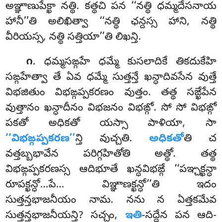
అఞ్ఞాణుపేక్ఖా నత్థి. కత్థచి పన ‘‘నత్థి ధమ్మదేసనాయ
హానీ’’తి అలిఖిత్వా ‘‘నత్థి ఛన్దస్స హాని, నత్థి
వీరియస్స, నత్థి సత్తియా’’తి లిఖన్తి.
. ధమ్మసఙ్గహే ధమ్మే కుసలాదికే తికదుకేహి
౧
సఙ్గహేత్వా తే ఏవ ధమ్మే సుత్తన్తే ఖన్ధాదివసేన వుత్తే
విభజితుం విభఙ్గప్పకరణం వుత్తం. తత్థ
సఙ్ఖేపేన
వుత్తానం ఖన్ధాదీనం విభజనం విభఙ్గో. సో సో విభఙ్గో
పకతో అధికతో యస్సా పాళియా, సా
‘‘విభఙ్గప్పకరణ’’
న్తి వుచ్చతి.
అధికతో
తి చ
వత్తబ్బభావేన పరిగ్గహితోతి అత్థో. తత్థ
విభఙ్గప్పకరణస్స ఆదిభూతే ఖన్ధవిభఙ్గే ‘‘పఞ్చక్ఖన్ధా
రూపక్ఖన్ధో…పే… విఞ్ఞాణక్ఖన్ధో’’తి ఇదం
సుత్తన్తభాజనీయం నామ. నను న ఏత్తకమేవ
సుత్తన్తభాజనీయన్తి? సచ్చం,
ఇతి
-సద్దేన పన ఆది-