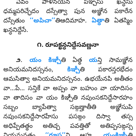
ఏవం పాళినయేన పఞ్చసు ఖన్ధేసు
ధమ్మపరిచ్ఛేదం దస్సేత్వా పున అఞ్ఞేన పకారేన
దస్సేతుం
‘‘అపిచా’’
తిఆదిమాహ.
ఏత్థా
తి ఏతస్మిం
ఖన్ధనిద్దేసే.
౧. రూపక్ఖన్ధనిద్దేసవణ్ణనా
.
యం కిఞ్చీ
తి ఏత్థ
య
న్తి సామఞ్ఞేన
౨
అనియమనిదస్సనం,
కిఞ్చీ
తి పకారన్తరభేదం
ఆమసిత్వా అనియమనిదస్సనం. ఉభయేనపి అతీతం
వా…పే… సన్తికే వా అప్పం వా బహుం వా యాదిసం
వా తాదిసం వా యం కిఞ్చీతి నపుంసకనిద్దేసారహం
సబ్బం బ్యాపేత్వా సఙ్గణ్హాతీతి అఞ్ఞేసుపి
నపుంసకనిద్దేసారహేసు పసఙ్గం దిస్వా తస్స
అధిప్పేతత్థం అతిచ్చ పవత్తితో అతిప్పసఙ్గస్స