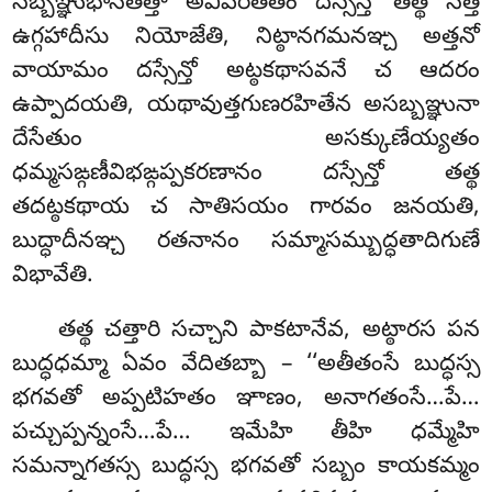
సబ్బఞ్ఞుభాసితత్తా అవిపరీతతం దస్సేన్తో తత్థ సత్తే
ఉగ్గహాదీసు నియోజేతి, నిట్ఠానగమనఞ్చ అత్తనో
వాయామం దస్సేన్తో అట్ఠకథాసవనే చ ఆదరం
ఉప్పాదయతి, యథావుత్తగుణరహితేన అసబ్బఞ్ఞునా
దేసేతుం అసక్కుణేయ్యతం
ధమ్మసఙ్గణీవిభఙ్గప్పకరణానం దస్సేన్తో తత్థ
తదట్ఠకథాయ చ సాతిసయం గారవం జనయతి,
బుద్ధాదీనఞ్చ రతనానం సమ్మాసమ్బుద్ధతాదిగుణే
విభావేతి.
తత్థ చత్తారి సచ్చాని పాకటానేవ, అట్ఠారస పన
బుద్ధధమ్మా ఏవం వేదితబ్బా – ‘‘అతీతంసే బుద్ధస్స
భగవతో అప్పటిహతం ఞాణం, అనాగతంసే…పే…
పచ్చుప్పన్నంసే…పే… ఇమేహి తీహి ధమ్మేహి
సమన్నాగతస్స బుద్ధస్స భగవతో సబ్బం కాయకమ్మం