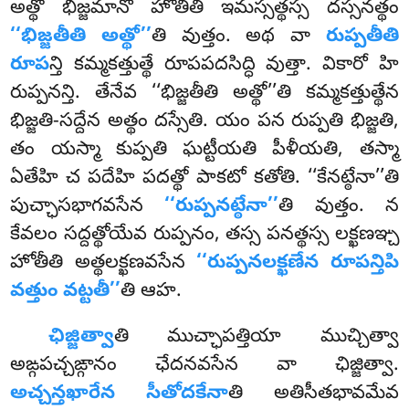
అత్థో భిజ్జమానో హోతీతి ఇమస్సత్థస్స దస్సనత్థం
‘‘భిజ్జతీతి అత్థో’’
తి వుత్తం. అథ వా
రుప్పతీతి
రూప
న్తి కమ్మకత్తుత్థే రూపపదసిద్ధి వుత్తా. వికారో హి
రుప్పనన్తి. తేనేవ ‘‘భిజ్జతీతి అత్థో’’తి కమ్మకత్తుత్థేన
భిజ్జతి-సద్దేన అత్థం దస్సేతి. యం పన రుప్పతి భిజ్జతి,
తం యస్మా కుప్పతి ఘట్టీయతి పీళీయతి, తస్మా
ఏతేహి చ పదేహి పదత్థో పాకటో కతోతి. ‘‘కేనట్ఠేనా’’తి
పుచ్ఛాసభాగవసేన
‘‘రుప్పనట్ఠేనా’’
తి వుత్తం. న
కేవలం సద్దత్థోయేవ రుప్పనం, తస్స పనత్థస్స లక్ఖణఞ్చ
హోతీతి అత్థలక్ఖణవసేన
‘‘రుప్పనలక్ఖణేన రూపన్తిపి
వత్తుం వట్టతీ’’
తి ఆహ.
ఛిజ్జిత్వా
తి ముచ్ఛాపత్తియా ముచ్చిత్వా
అఙ్గపచ్చఙ్గానం ఛేదనవసేన వా ఛిజ్జిత్వా.
అచ్చన్తఖారేన సీతోదకేనా
తి అతిసీతభావమేవ