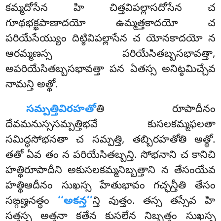
కమ్మదోసేన హి చిత్తవిపల్లాసదోసేన చ
గూథభక్ఖపాణాదయో ఉమ్మత్తకాదయో చ
పరియేసేయ్యుం దిట్ఠివిపల్లాసేన చ యోనకాదయో న
ఆరమ్మణస్స పరియేసితబ్బసభావత్తా,
అపరియేసితబ్బసభావత్తా పన ఏతస్స అనిట్ఠమిచ్చేవ
నామన్తి అత్థో.
సమ్పత్తివిరహతో
తి రూపాదీనం
దేవమనుస్ససమ్పత్తిభవే కుసలకమ్మఫలతా
సమిద్ధసోభనతా చ సమ్పత్తి, తబ్బిరహతోతి అత్థో.
తతో ఏవ తం న పరియేసితబ్బన్తి. సోభనాని చ కానిచి
హత్థిరూపాదీని అకుసలకమ్మనిబ్బత్తాని న తేసంయేవ
హత్థిఆదీనం సుఖస్స హేతుభావం గచ్ఛన్తీతి తేసం
సఙ్గణ్హనత్థం
‘‘అకన్త’’
న్తి వుత్తం. తస్స తస్సేవ హి
సత్తస్స అత్తనా కతేన కుసలేన నిబ్బత్తం సుఖస్స