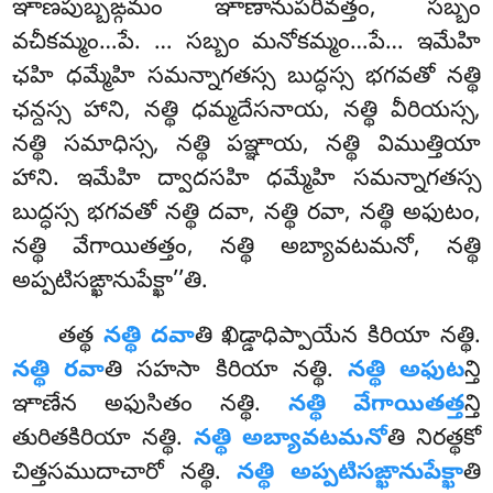
ఞాణపుబ్బఙ్గమం ఞాణానుపరివత్తం, సబ్బం
వచీకమ్మం…పే. … సబ్బం మనోకమ్మం…పే… ఇమేహి
ఛహి ధమ్మేహి సమన్నాగతస్స బుద్ధస్స భగవతో నత్థి
ఛన్దస్స హాని, నత్థి ధమ్మదేసనాయ, నత్థి వీరియస్స,
నత్థి సమాధిస్స, నత్థి పఞ్ఞాయ, నత్థి విముత్తియా
హాని. ఇమేహి ద్వాదసహి ధమ్మేహి సమన్నాగతస్స
బుద్ధస్స భగవతో నత్థి దవా, నత్థి రవా, నత్థి అఫుటం,
నత్థి వేగాయితత్తం, నత్థి అబ్యావటమనో, నత్థి
అప్పటిసఙ్ఖానుపేక్ఖా’’తి.
తత్థ
నత్థి దవా
తి ఖిడ్డాధిప్పాయేన కిరియా నత్థి.
నత్థి రవా
తి సహసా కిరియా నత్థి.
నత్థి అఫుట
న్తి
ఞాణేన అఫుసితం నత్థి.
నత్థి వేగాయితత్త
న్తి
తురితకిరియా నత్థి.
నత్థి అబ్యావటమనో
తి నిరత్థకో
చిత్తసముదాచారో నత్థి.
నత్థి అప్పటిసఙ్ఖానుపేక్ఖా
తి