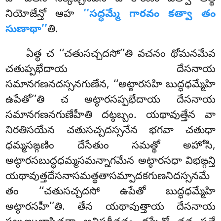
నియోజేన్తో ఆహ
‘‘సద్ధమ్మే గారవం కత్వా తం
సుణాథా’’
తి.
ఏత్థ
చ ‘‘చతుసచ్చదసో’’తి వచనం థోమనమేవ
చతుప్పభేదాయ దేసనాయ
సమానగణనదస్సనగుణేన, ‘‘అట్ఠారసహి బుద్ధధమ్మేహి
ఉపేతో’’తి చ అట్ఠారసప్పభేదాయ దేసనాయ
సమానగణనగుణేహీతి దట్ఠబ్బం. యథావుత్తేన వా
నిరతిసయేన చతుసచ్చదస్సనేన భగవా చతుధా
ధమ్మసఙ్గణిం దేసేతుం సమత్థో అహోసి,
అట్ఠారసబుద్ధధమ్మసమన్నాగమేన అట్ఠారసధా విభఙ్గన్తి
యథావుత్తదేసనాసమత్థతాసమ్పాదకగుణనిదస్సనమే
తం ‘‘చతుసచ్చదసో ఉపేతో బుద్ధధమ్మేహి
అట్ఠారసహీ’’తి. తేన యథావుత్తాయ దేసనాయ