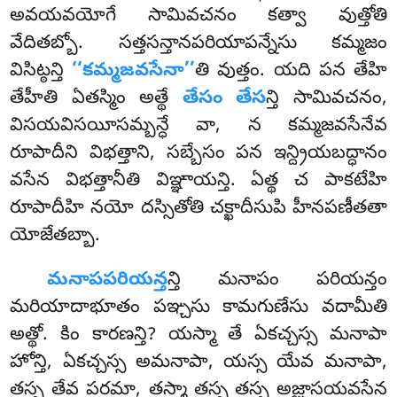
అవయవయోగే సామివచనం కత్వా వుత్తోతి
వేదితబ్బో. సత్తసన్తానపరియాపన్నేసు కమ్మజం
విసిట్ఠన్తి
‘‘కమ్మజవసేనా’’
తి వుత్తం. యది పన తేహి
తేహీతి ఏతస్మిం అత్థే
తేసం తేస
న్తి సామివచనం,
విసయవిసయీసమ్బన్ధే వా, న కమ్మజవసేనేవ
రూపాదీని విభత్తాని, సబ్బేసం పన ఇన్ద్రియబద్ధానం
వసేన విభత్తానీతి విఞ్ఞాయన్తి. ఏత్థ చ పాకటేహి
రూపాదీహి నయో దస్సితోతి చక్ఖాదీసుపి హీనపణీతతా
యోజేతబ్బా.
మనాపపరియన్త
న్తి మనాపం పరియన్తం
మరియాదాభూతం పఞ్చసు కామగుణేసు వదామీతి
అత్థో. కిం కారణన్తి? యస్మా తే ఏకచ్చస్స మనాపా
హోన్తి, ఏకచ్చస్స అమనాపా, యస్స యేవ మనాపా,
తస్స తేవ పరమా, తస్మా తస్స తస్స అజ్ఝాసయవసేన