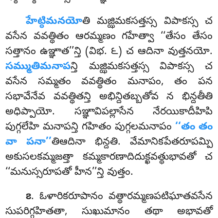
హేట్ఠిమనయో
తి మజ్ఝిమకసత్తస్స విపాకస్స చ
వసేన వవత్థితం ఆరమ్మణం గహేత్వా ‘‘తేసం తేసం
సత్తానం ఉఞ్ఞాత’’న్తి (విభ. ౬) చ ఆదినా వుత్తనయో.
సమ్ముతిమనాప
న్తి మజ్ఝిమకసత్తస్స విపాకస్స చ
వసేన సమ్మతం వవత్థితం మనాపం, తం పన
సభావేనేవ వవత్థితన్తి అభిన్దితబ్బతోవ న భిన్దతీతి
అధిప్పాయో. సఞ్ఞావిపల్లాసేన నేరయికాదీహిపి
పుగ్గలేహి మనాపన్తి గహితం పుగ్గలమనాపం
‘‘తం తం
వా పనా’’
తిఆదినా భిన్దతి. వేమానికపేతరూపమ్పి
అకుసలకమ్మజత్తా కమ్మకారణాదిదుక్ఖవత్థుభావతో చ
‘‘మనుస్సరూపతో హీన’’న్తి వుత్తం.
. ఓళారికరూపానం
వత్థారమ్మణపటిఘాతవసేన
౭
సుపరిగ్గహితతా, సుఖుమానం తథా అభావతో