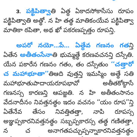
.
పక్ఖిపిత్వా
తి ఏత్థ ఏకాదసోకాసేసు రూపం
౩
పక్ఖిపిత్వాతి అత్థో. న హి తత్థ మాతికంయేవ పక్ఖిపిత్వా
మాతికా ఠపితా, అథ ఖో పకరణప్పత్తం రూపన్తి.
అపరో నయో…పే… ఏత్థేవ గణనం గత
న్తి
ఏతేన
అతీతంసేనా
తి భుమ్మత్థే కరణవచనన్తి దస్సేతి.
యేన పకారేన గణనం గతం, తం దస్సేతుం
‘‘చత్తారో
చ మహాభూతా’’
తిఆది వుత్తన్తి ఇమస్మిం అత్థే సతి
మహాభూతుపాదాయరూపభావో అతీతకోట్ఠాసే
గణనస్స కారణన్తి ఆపజ్జతి. న హి అతీతంసానం
వేదనాదీనం నివత్తనత్థం ఇదం వచనం ‘‘యం రూప’’న్తి
ఏతేనేవ తేసం నివత్తితత్తా, నాపి రూపస్స
అఞ్ఞప్పకారనివత్తనత్థం సబ్బప్పకారస్స తత్థ గణితత్తా,
న చ అనాగతపచ్చుప్పన్నాకారనివత్తనత్థం