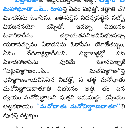
ఏత్తావతా
తి ఉద్దేసమత్తేనాతి అత్థో.
చత్తారో చ
మహాభూతా…పే… రూప
న్తి ఏవం విభత్తో. కత్థాతి చే?
ఏకాదససు ఓకాసేసు. ఇతి-సద్దేన నిదస్సనత్థేన సబ్బో
విభజననయో దస్సితో. ఇదఞ్చ విభజనం
ఓళారికాదీసు చక్ఖాయతనన్తిఆదివిభజనఞ్చ
యథాసమ్భవం ఏకాదససు ఓకాసేసు యోజేతబ్బం,
ఏవం వేదనాక్ఖన్ధాదీసుపి. విఞ్ఞాణక్ఖన్ధో పన
ఏకాదసోకాసేసు పురిమే ఓకాసపఞ్చకే
‘‘చక్ఖువిఞ్ఞాణం…పే… మనోవిఞ్ఞాణ’’న్తి
ఛవిఞ్ఞాణకాయవిసేసేన విభత్తో, న తత్థ మనోధాతు
మనోవిఞ్ఞాణధాతూతి విభజనం అత్థి. తం పన
ద్వయం మనోవిఞ్ఞాణన్తి వుత్తన్తి ఇమమత్థం దస్సేతుం
అట్ఠకథాయం
‘‘మనోధాతు మనోవిఞ్ఞాణధాతూ’’
తి
వుత్తన్తి దట్ఠబ్బం.