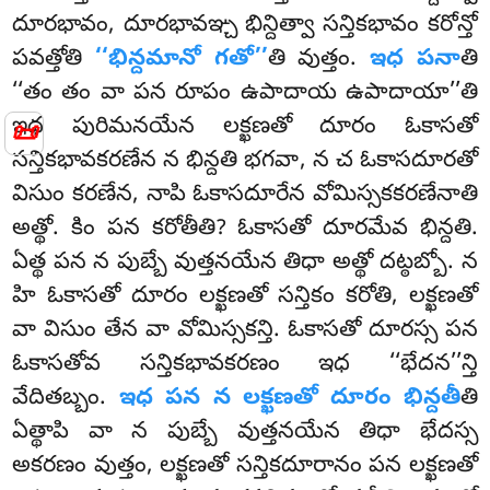
దూరభావం, దూరభావఞ్చ భిన్దిత్వా సన్తికభావం కరోన్తో
పవత్తోతి
‘‘భిన్దమానో గతో’’
తి వుత్తం.
ఇధ పనా
తి
‘‘తం తం వా పన రూపం ఉపాదాయ ఉపాదాయా’’తి
ఇధ పురిమనయేన లక్ఖణతో దూరం ఓకాసతో
📜
సన్తికభావకరణేన న భిన్దతి భగవా, న చ ఓకాసదూరతో
విసుం కరణేన, నాపి ఓకాసదూరేన వోమిస్సకకరణేనాతి
అత్థో. కిం పన కరోతీతి? ఓకాసతో దూరమేవ భిన్దతి.
ఏత్థ పన న పుబ్బే వుత్తనయేన తిధా అత్థో దట్ఠబ్బో. న
హి ఓకాసతో దూరం లక్ఖణతో సన్తికం కరోతి, లక్ఖణతో
వా విసుం తేన వా వోమిస్సకన్తి. ఓకాసతో దూరస్స పన
ఓకాసతోవ సన్తికభావకరణం ఇధ ‘‘భేదన’’న్తి
వేదితబ్బం.
ఇధ పన న లక్ఖణతో దూరం భిన్దతీ
తి
ఏత్థాపి వా న పుబ్బే వుత్తనయేన తిధా భేదస్స
అకరణం వుత్తం, లక్ఖణతో సన్తికదూరానం పన లక్ఖణతో