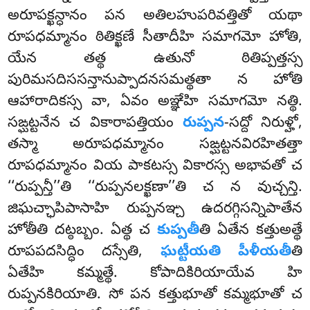
అరూపక్ఖన్ధానం పన అతిలహుపరివత్తితో యథా
రూపధమ్మానం ఠితిక్ఖణే సీతాదీహి సమాగమో హోతి,
యేన తత్థ ఉతునో ఠితిప్పత్తస్స
పురిమసదిససన్తానుప్పాదనసమత్థతా న హోతి
ఆహారాదికస్స వా, ఏవం అఞ్ఞేహి సమాగమో నత్థి.
సఙ్ఘట్టనేన చ వికారాపత్తియం
రుప్పన
-సద్దో నిరుళ్హో,
తస్మా అరూపధమ్మానం సఙ్ఘట్టనవిరహితత్తా
రూపధమ్మానం వియ పాకటస్స వికారస్స అభావతో చ
‘‘రుప్పన్తీ’’తి ‘‘రుప్పనలక్ఖణా’’తి చ న వుచ్చన్తి.
జిఘచ్ఛాపిపాసాహి రుప్పనఞ్చ ఉదరగ్గిసన్నిపాతేన
హోతీతి దట్ఠబ్బం. ఏత్థ చ
కుప్పతీ
తి ఏతేన కత్తుఅత్థే
రూపపదసిద్ధిం దస్సేతి,
ఘట్టీయతి పీళీయతీ
తి
ఏతేహి కమ్మత్థే. కోపాదికిరియాయేవ హి
రుప్పనకిరియాతి. సో పన కత్తుభూతో కమ్మభూతో చ