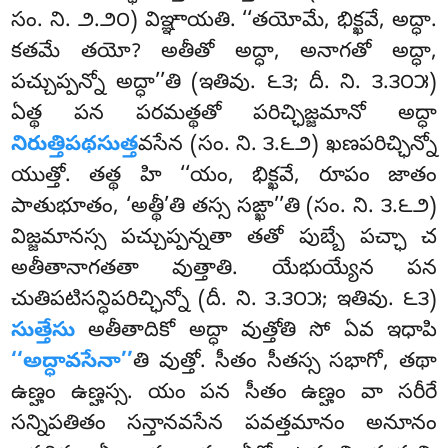
సం. ని. ౨.౨౦) విఞ్ఞాయతి. ‘‘తయోమే, భిక్ఖవే, అద్ధా.
కతమే తయో? అతీతో అద్ధా, అనాగతో అద్ధా,
పచ్చుప్పన్నో అద్ధా’’తి (ఇతివు. ౬౩; దీ. ని. ౩.౩౦౫)
ఏత్థ పన పరమత్థతో పరిచ్ఛిజ్జమానో అద్ధా
నిరుత్తిపథసుత్త
వసేన (సం. ని. ౩.౬౨) ఖణపరిచ్ఛిన్నో
యుత్తో. తత్థ హి ‘‘యం, భిక్ఖవే, రూపం జాతం
పాతుభూతం, ‘అత్థీ’తి తస్స సఙ్ఖా’’తి (సం. ని. ౩.౬౨)
విజ్జమానస్స పచ్చుప్పన్నతా తతో పుబ్బే పచ్ఛా చ
అతీతానాగతతా వుత్తాతి. యేభుయ్యేన పన
చుతిపటిసన్ధిపరిచ్ఛిన్నో (దీ. ని. ౩.౩౦౫; ఇతివు. ౬౩)
సుత్తేసు
అతీతాదికో అద్ధా వుత్తోతి సో ఏవ ఇధాపి
‘‘అద్ధావసేనా’’
తి వుత్తో. సీతం సీతస్స సభాగో, తథా
ఉణ్హం ఉణ్హస్స. యం పన సీతం ఉణ్హం వా సరీరే
సన్నిపతితం సన్తానవసేన పవత్తమానం అనూనం