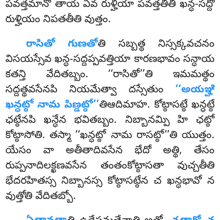
పవత్తమానో తాయ ఏవ రుళ్హియా పవత్తతీతి ఖన్ధ-సద్దో
రుళ్హియం నిపతతీతి వుత్తం.
రాసితో గుణతో
తి సబ్బత్థ నిస్సక్కవచనం
విసయస్సేవ ఖన్ధ-సద్దప్పవత్తియా కారణభావం సన్ధాయ
కతన్తి వేదితబ్బం. ‘‘రాసితో’’తి ఇమమత్థం
సద్దత్థవసేనపి
నియమేత్వా దస్సేతుం
‘‘అయఞ్హి
ఖన్ధట్ఠో నామ పిణ్డట్ఠో’’
తిఆదిమాహ. కోట్ఠాసట్ఠే ఖన్ధట్ఠే
ఛట్ఠేనపి ఖన్ధేన భవితబ్బం. నిబ్బానమ్పి హి ఛట్ఠో
కోట్ఠాసోతి. తస్మా ‘‘ఖన్ధట్ఠో నామ రాసట్ఠో’’తి యుత్తం.
యేసం వా అతీతాదివసేన భేదో అత్థి, తేసం
రుప్పనాదిలక్ఖణవసేన తంతంకోట్ఠాసతా వుచ్చతీతి
భేదరహితస్స నిబ్బానస్స కోట్ఠాసట్ఠేన చ ఖన్ధభావో న
వుత్తోతి వేదితబ్బో.