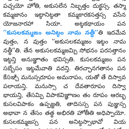
పచ్చయో హోతి, అకుసలేన నిబ్బత్తం దుక్ఖస్స. తస్మా
కమ్మజానం ఇట్ఠానిట్ఠతా కమ్మకారకసత్తస్స వసేన
యోజనారహా సియా. అట్ఠకథాయం పన
‘‘కుసలకమ్మజం అనిట్ఠం నామ నత్థీ’’
తి ఇదమేవ
వుత్తం, న వుత్తం ‘‘అకుసలకమ్మజం ఇట్ఠం నామ
నత్థీ’’తి. తేన అకుసలకమ్మజమ్పి సోభనం పరసత్తానం
ఇట్ఠన్తి అనుఞ్ఞాతం భవిస్సతి. కుసలకమ్మజం పన
సబ్బేసం ఇట్ఠమేవాతి వదన్తి. తిరచ్ఛానగతానం పన
కేసఞ్చి మనుస్సరూపం అమనాపం, యతో తే దిస్వావ
పలాయన్తి. మనుస్సా చ దేవతారూపం దిస్వా
భాయన్తి, తేసమ్పి విపాకవిఞ్ఞాణం తం రూపం ఆరబ్భ
కుసలవిపాకం ఉప్పజ్జతి, తాదిసస్స పన పుఞ్ఞస్స
అభావా న తేసం తత్థ అభిరతి హోతీతి అధిప్పాయో.
కుసలకమ్మజస్స పన అనిట్ఠస్సాభావో వియ