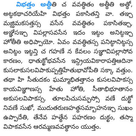
విభత్తం
అత్థీ
తి చ వవత్థితం అత్థీతి అత్థో,
అట్ఠకథాచరియేహి విభత్తం పకాసితన్తి వా. తఞ్చ
మజ్ఝిమకసత్తస్స వసేన వవత్థితం పకాసితఞ్చ,
అఞ్ఞేసఞ్చ విపల్లాసవసేన ఇదం ఇట్ఠం
అనిట్ఠఞ్చ
హోతీతి అధిప్పాయో. ఏవం వవత్థితస్స పనిట్ఠానిట్ఠస్స
అనిట్ఠం ఇట్ఠన్తి చ గహణే న కేవలం సఞ్ఞావిపల్లాసోవ
కారణం, ధాతుక్ఖోభవసేన ఇన్ద్రియవికారాపత్తిఆదినా
కుసలాకుసలవిపాకుప్పత్తిహేతుభావోపీతి సక్కా వత్తుం.
తథా హి సీతుదకం ఘమ్మాభితత్తానం కుసలవిపాకస్స
కాయవిఞ్ఞాణస్స హేతు హోతి, సీతాభిభూతానం
అకుసలవిపాకస్స. తూలపిచుసమ్ఫస్సో వణే దుక్ఖో
నివణే సుఖో, ముదుతరుణహత్థసమ్బాహనఞ్చ సుఖం
ఉప్పాదేతి, తేనేవ హత్థేన పహరణం దుక్ఖం, తస్మా
విపాకవసేన ఆరమ్మణవవత్థానం యుత్తం.