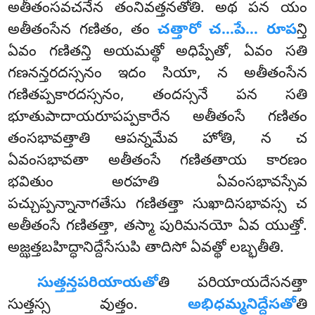
అతీతంసవచనేన తంనివత్తనతోతి. అథ పన యం
అతీతంసేన గణితం, తం
చత్తారో చ…పే… రూప
న్తి
ఏవం గణితన్తి అయమత్థో అధిప్పేతో, ఏవం సతి
గణనన్తరదస్సనం ఇదం సియా, న అతీతంసేన
గణితప్పకారదస్సనం, తందస్సనే పన సతి
భూతుపాదాయరూపప్పకారేన అతీతంసే గణితం
తంసభావత్తాతి ఆపన్నమేవ హోతి, న చ
ఏవంసభావతా అతీతంసే గణితతాయ కారణం
భవితుం అరహతి ఏవంసభావస్సేవ
పచ్చుప్పన్నానాగతేసు గణితత్తా సుఖాదిసభావస్స చ
అతీతంసే గణితత్తా, తస్మా పురిమనయో ఏవ యుత్తో.
అజ్ఝత్తబహిద్ధానిద్దేసేసుపి తాదిసో ఏవత్థో లబ్భతీతి.
సుత్తన్తపరియాయతో
తి పరియాయదేసనత్తా
సుత్తస్స వుత్తం.
అభిధమ్మనిద్దేసతో
తి