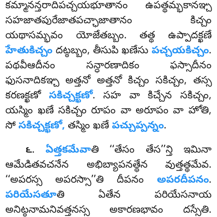
కమ్మానన్తరాదిపచ్చయభూతానం ఉపత్థమ్భకానఞ్చ
సహజాతపురేజాతపచ్ఛాజాతానం కిచ్చం
యథాసమ్భవం యోజేతబ్బం. తత్థ ఉప్పాదక్ఖణే
హేతుకిచ్చం
దట్ఠబ్బం, తీసుపి ఖణేసు
పచ్చయకిచ్చం
.
పథవీఆదీనం సన్ధారణాదికం ఫస్సాదీనం
ఫుసనాదికఞ్చ అత్తనో అత్తనో కిచ్చం సకిచ్చం, తస్స
కరణక్ఖణో
సకిచ్చక్ఖణో
. సహ వా కిచ్చేన సకిచ్చం,
యస్మిం ఖణే సకిచ్చం రూపం వా అరూపం వా హోతి,
సో
సకిచ్చక్ఖణో,
తస్మిం ఖణే
పచ్చుప్పన్నం
.
.
ఏత్తకమేవా
తి
‘‘తేసం తేస’’న్తి ఇమినా
౬
ఆమేడితవచనేన అభిబ్యాపనత్థేన వుత్తత్థమేవ.
‘‘అపరస్స అపరస్సా’’తి దీపనం
అపరదీపనం
.
పరియేసతూ
తి
ఏతేన పరియేసనాయ
అనిట్ఠనామనివత్తనస్స అకారణభావం దస్సేతి.