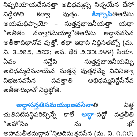
నిప్పరియాయదేసనత్తా అభిధమ్మస్స నిచ్ఛయేన దేసో
నిద్దేసోతి కత్వా వుత్తం.
కిఞ్చాపీ
తిఆదీసు
అయమధిప్పాయో
– సుత్తన్తభాజనీయత్తా యథా
‘‘అతీతం నన్వాగమేయ్యా’’తిఆదీసు అద్ధానవసేన
అతీతాదిభావోవ వుత్తో, తథా ఇధాపి నిద్దిసితబ్బో (మ.
ని. ౩.౨౭౨, ౨౭౫; అప. థేర ౨.౫౫.౨౪౪) సియా.
ఏవం సన్తేపి సుత్తన్తభాజనీయమ్పి
అభిధమ్మదేసనాయేవ సుత్తన్తే వుత్తధమ్మే విచినిత్వా
విభజనవసేన పవత్తాతి అభిధమ్మనిద్దేసేనేవ
అతీతాదిభావో నిద్దిట్ఠోతి.
అద్ధాసన్తతిసమయఖణవసేనా
తి
ఏత్థ
చుతిపటిసన్ధిపరిచ్ఛిన్నే కాలే
అద్ధా
-సద్దో వత్తతీతి
‘‘అహోసిం ను ఖో
అహమతీతమద్ధాన’’న్తిఆదిసుత్తవసేన (మ. ని. ౧.౧౮;