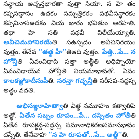
సన్ధాయ అచ్చన్తఖారతా వుత్తా సియా. న హి తం
కప్పసణ్ఠానం ఉదకం సమ్పత్తికరం పథవీసన్ధారకం
కప్పవినాసఉదకం వియ ఖారం భవితుం అరహతి.
తథా హి సతి పథవీ విలీయేయ్యాతి.
అవీచిమహానిరయే
తి సఉస్సదం అవీచినిరయం
వుత్తం. తేనేవ
‘‘తత్థ హీ’’
తిఆది వుత్తం.
పేత్తి…పే… న
హోన్తీ
తి ఏవంవిధాపి సత్తా అత్థీతి అధిప్పాయో
ఏవంవిధాయేవ హోన్తీతి నియమాభావతో. ఏవం
కాలకఞ్జికాదీసుపీ
తి.
సరన్తా గచ్ఛన్తీ
తి సరీసప-సద్దస్స
అత్థం వదతి.
అభిసఞ్ఞూహిత్వా
తి
ఏత్థ సమూహం కత్వాతిపి
అత్థో.
ఏతేన సబ్బం రూపం…పే… దస్సితం హోతీ
తి
ఏతేన రూపక్ఖన్ధ-సద్దస్స సమానాధికరణసమాసభావం
దస్సేతి. తేనేవాహ
‘‘న హి రూపతో…పే… అత్థీ’’
తి.