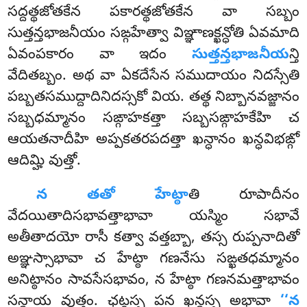
సద్దత్థజోతకేన పకారత్థజోతకేన వా సబ్బం
సుత్తన్తభాజనీయం సఙ్గహేత్వా విఞ్ఞాణక్ఖన్ధోతి ఏవమాది
ఏవంపకారం వా ఇదం
సుత్తన్తభాజనీయ
న్తి
వేదితబ్బం. అథ వా ఏకదేసేన సముదాయం నిదస్సేతి
పబ్బతసముద్దాదినిదస్సకో వియ. తత్థ నిబ్బానవజ్జానం
సబ్బధమ్మానం సఙ్గాహకత్తా సబ్బసఙ్గాహకేహి చ
ఆయతనాదీహి అప్పకతరపదత్తా ఖన్ధానం ఖన్ధవిభఙ్గో
ఆదిమ్హి వుత్తో.
న తతో హేట్ఠా
తి రూపాదీనం
వేదయితాదిసభావత్తాభావా యస్మిం సభావే
అతీతాదయో రాసీ కత్వా వత్తబ్బా, తస్స రుప్పనాదితో
అఞ్ఞస్సాభావా చ హేట్ఠా గణనేసు సఙ్ఖతధమ్మానం
అనిట్ఠానం సావసేసభావం, న హేట్ఠా గణనమత్తాభావం
సన్ధాయ వుత్తం. ఛట్ఠస్స పన ఖన్ధస్స అభావా
‘‘న