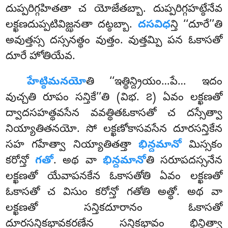
దుప్పరిగ్గహితతా చ యోజేతబ్బా. దుప్పరిగ్గహట్ఠేనేవ
లక్ఖణదుప్పటివిజ్ఝనతా దట్ఠబ్బా.
దసవిధ
న్తి ‘‘దూరే’’తి
అవుత్తస్స దస్సనత్థం వుత్తం. వుత్తమ్పి పన ఓకాసతో
దూరే హోతియేవ.
హేట్ఠిమనయో
తి
‘‘ఇత్థిన్ద్రియం…పే… ఇదం
వుచ్చతి రూపం సన్తికే’’తి (విభ. ౭) ఏవం లక్ఖణతో
ద్వాదసహత్థవసేన వవత్థితఓకాసతో చ దస్సేత్వా
నియ్యాతితనయో. సో లక్ఖణోకాసవసేన దూరసన్తికేన
సహ గహేత్వా నియ్యాతితత్తా
భిన్దమానో
మిస్సకం
కరోన్తో
గతో
. అథ వా
భిన్దమానో
తి సరూపదస్సనేన
లక్ఖణతో యేవాపనకేన ఓకాసతోతి ఏవం లక్ఖణతో
ఓకాసతో చ విసుం కరోన్తో గతోతి అత్థో. అథ వా
లక్ఖణతో సన్తికదూరానం ఓకాసతో
దూరసన్తికభావకరణేన సన్తికభావం భిన్దిత్వా