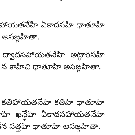
దసహాయతనేహి ఏకాదసహి ధాతూహి
 అసఙ్గహితా.
హి ద్వాదసహాయతనేహి అట్ఠారసహి
ి న కాహిచి ధాతూహి అసఙ్గహితా.
 ఖన్ధేహి కతిహాయతనేహి కతిహి ధాతూహి
 చ చతూహి ఖన్ధేహి ఏకాదసహాయతనేహి
ేన సత్తహి ధాతూహి అసఙ్గహితా.