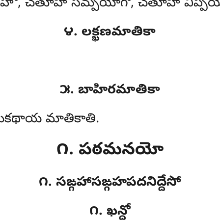
ఙ్గహో, చతూహి సమ్పయోగో, చతూహి విప్పయ
౪. లక్ఖణమాతికా
౫. బాహిరమాతికా
ాతుకథాయ మాతికాతి.
౧. పఠమనయో
౧. సఙ్గహాసఙ్గహపదనిద్దేసో
౧. ఖన్ధో