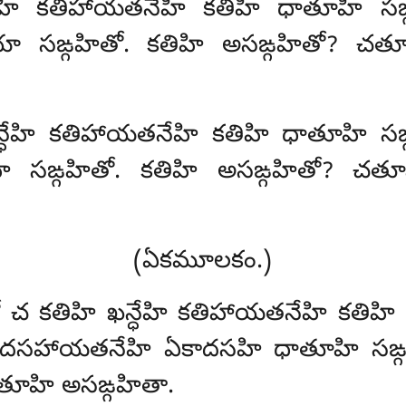
న్ధేహి కతిహాయతనేహి కతిహి ధాతూహి సఙ్గహ
సఙ్గహితో. కతిహి అసఙ్గహితో? చతూ
్ధేహి కతిహాయతనేహి కతిహి ధాతూహి సఙ్గహిత
 సఙ్గహితో. కతిహి అసఙ్గహితో? చత
(ఏకమూలకం.)
ఖన్ధో చ కతిహి ఖన్ధేహి కతిహాయతనేహి కతిహ
ి ఏకాదసహాయతనేహి
ఏకాదసహి ధాతూహి సఙ్గ
ాతూహి అసఙ్గహితా.