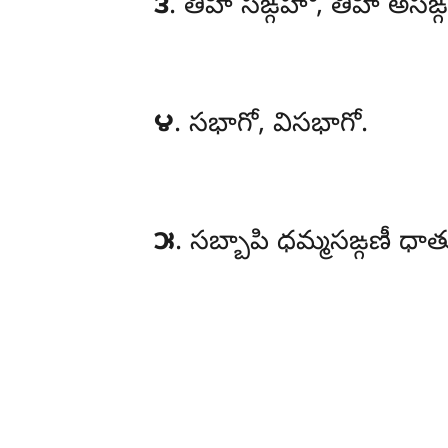
౩
. తీహి
సఙ్గహో, తీహి అస
౪
. సభాగో, విసభాగో.
౫
. సబ్బాపి ధమ్మసఙ్గణీ ధ