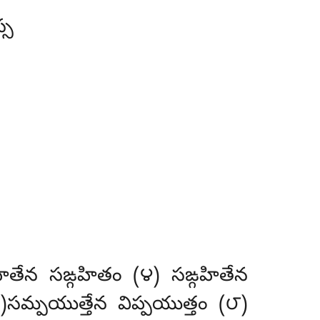
్స
ితేన సఙ్గహితం (౪) సఙ్గహితేన
సమ్పయుత్తేన విప్పయుత్తం (౮)