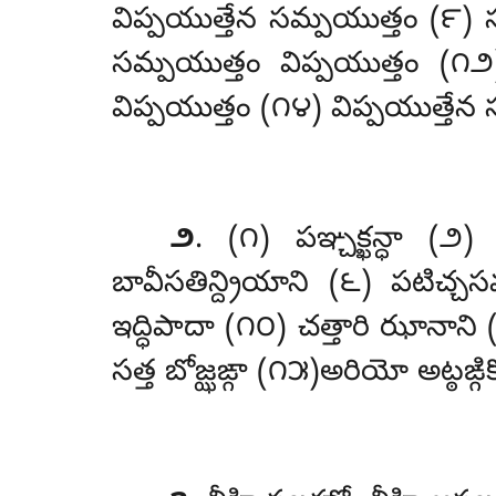
విప్పయుత్తేన సమ్పయుత్తం (౯) 
సమ్పయుత్తం విప్పయుత్తం (౧
విప్పయుత్తం (౧౪) విప్పయుత్తేన
౨
. (౧) పఞ్చక్ఖన్ధా
(౨) 
బావీసతిన్ద్రియాని (౬) పటిచ్చ
ఇద్ధిపాదా (౧౦) చత్తారి ఝానాన
సత్త బోజ్ఝఙ్గా (౧౫)అరియో అట్ఠఙ్