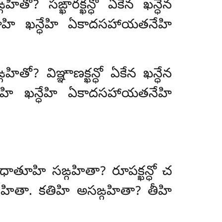
ితో? సఙ్ఖారక్ఖన్ధో ఏకేన ఖన్ధేన
హి ఖన్ధేహి ఏకాదసహాయతనేహి
ో? విఞ్ఞాణక్ఖన్ధో ఏకేన ఖన్ధేన
ూహి ఖన్ధేహి ఏకాదసహాయతనేహి
ి ధాతూహి సఙ్గహితా? రూపక్ఖన్ధో చ
హితా. కతిహి
అసఙ్గహితా? తీహి