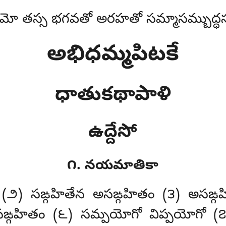
మో తస్స భగవతో అరహతో సమ్మాసమ్బుద్ధస
అభిధమ్మపిటకే
ధాతుకథాపాళి
ఉద్దేసో
౧. నయమాతికా
(౨) సఙ్గహితేన అసఙ్గహితం (౩) అసఙ్గహ
ఙ్గహితం (౬) సమ్పయోగో విప్పయోగో (౭)