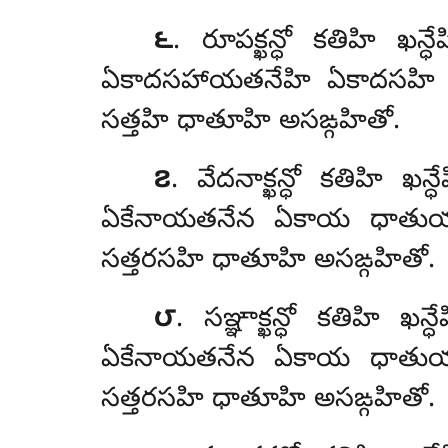
౬
. రూపక్ఖన్ధో
కతిహి ఖన్
ఏకాదసహాయతనేహి ఏకాదసహి ధా
సత్తహి ధాతూహి అసఙ్గహితో.
౭
. వేదనాక్ఖన్ధో కతిహి ఖ
ఏకేనాయతనేన ఏకాయ ధాతుయా 
సత్తరసహి ధాతూహి అసఙ్గహితో.
౮
. సఞ్ఞాక్ఖన్ధో కతిహి ఖ
ఏకేనాయతనేన ఏకాయ ధాతుయా 
సత్తరసహి ధాతూహి అసఙ్గహితో.