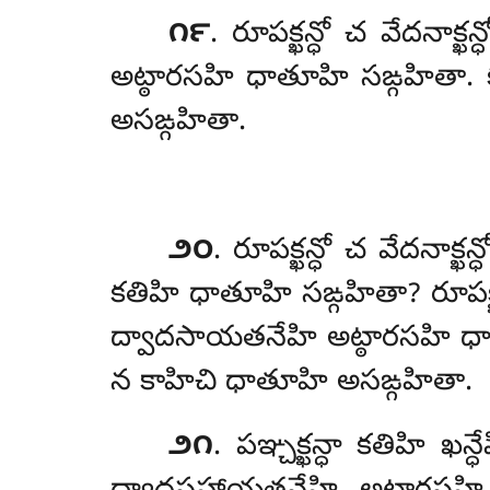
౧౯
. రూపక్ఖన్ధో చ వేదనాక్
అట్ఠారసహి ధాతూహి సఙ్గహితా. 
అసఙ్గహితా.
౨౦
. రూపక్ఖన్ధో చ వేదనాక్ఖన
కతిహి ధాతూహి సఙ్గహితా? రూపక్ఖన్ధో 
ద్వాదసాయతనేహి
అట్ఠారసహి ధా
న కాహిచి ధాతూహి అసఙ్గహితా.
౨౧
. పఞ్చక్ఖన్ధా కతిహి ఖ