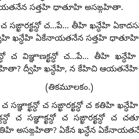
ేనాయతనేన సత్తహి ధాతూహి అసఙ్గహితా.
ధో చ సఙ్ఖారక్ఖన్ధో చ…పే… తీహి
ఖన్ధేహి ఏకా
్వీహి ఖన్ధేహి ఏకేనాయతనేన సత్తహి ధాతూహి
ఖన్ధో చ విఞ్ఞాణక్ఖన్ధో చ…పే… తీహి
ఖన్ధే
హితా? ద్వీహి ఖన్ధేహి, న కేహిచి ఆయతనేహ
(తికమూలకం.)
ధో చ సఞ్ఞాక్ఖన్ధో చ సఙ్ఖారక్ఖన్ధో చ కతిహి
్ఖన్ధో చ సఞ్ఞాక్ఖన్ధో చ సఙ్ఖారక్ఖన్ధో
ిహి అసఙ్గహితా? ఏకేన ఖన్ధేన ఏకేనాయతన