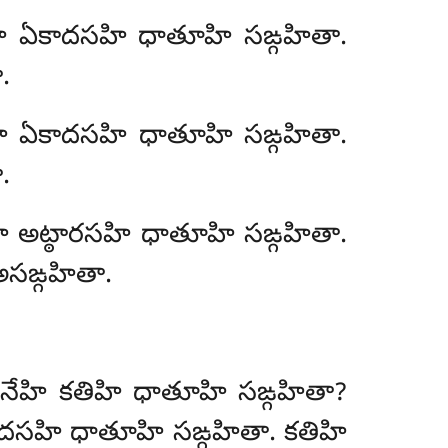
నేహి ఏకాదసహి ధాతూహి సఙ్గహితా.
.
నేహి ఏకాదసహి ధాతూహి సఙ్గహితా.
.
నేహి అట్ఠారసహి ధాతూహి సఙ్గహితా.
అసఙ్గహితా.
హాయతనేహి కతిహి ధాతూహి సఙ్గహితా?
దసహి ధాతూహి సఙ్గహితా. కతిహి