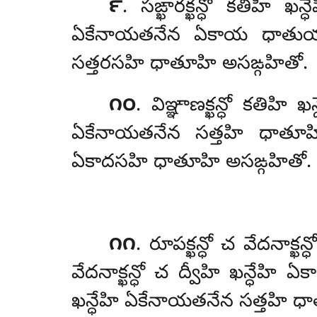
౯
. సఙ్ఖారక్ఖన్ధో కతిహి ఖ
ఏకేనాయతనేన ఏకాయ ధాతుయా 
సత్తరసహి ధాతూహి అసఙ్గహితో.
౧౦
. విఞ్ఞాణక్ఖన్ధో
కతిహి ఖన
ఏకేనాయతనేన సత్తహి ధాతూహి
ఏకాదసహి ధాతూహి అసఙ్గహితో.
౧౧
. రూపక్ఖన్ధో చ వేదనాక్
వేదనాక్ఖన్ధో చ ద్వీహి ఖన్ధేహ
ఖన్ధేహి ఏకేనాయతనేన సత్తహి ధ