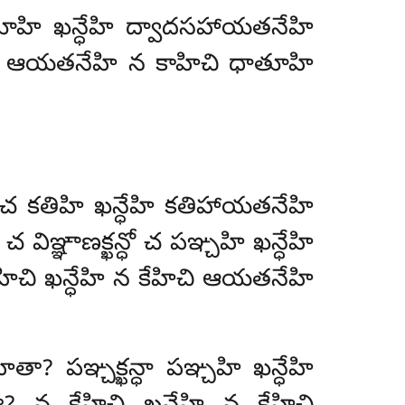
పే… చతూహి ఖన్ధేహి ద్వాదసహాయతనేహి
హిచి ఆయతనేహి న కాహిచి ధాతూహి
క్ఖన్ధో చ కతిహి ఖన్ధేహి కతిహాయతనేహి
ో చ విఞ్ఞాణక్ఖన్ధో చ పఞ్చహి ఖన్ధేహి
హిచి ఖన్ధేహి న కేహిచి ఆయతనేహి
తా? పఞ్చక్ఖన్ధా పఞ్చహి ఖన్ధేహి