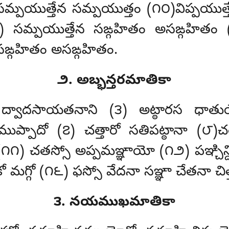
సమ్పయుత్తేన సమ్పయుత్తం (౧౦)విప్పయుత్త
౨) సమ్పయుత్తేన సఙ్గహితం అసఙ్గహితం 
 సఙ్గహితం అసఙ్గహితం.
౨. అబ్భన్తరమాతికా
ద్వాదసాయతనాని (౩) అట్ఠారస ధాతుయ
సముప్పాదో (౭) చత్తారో సతిపట్ఠానా (౮)చత
ి (౧౧) చతస్సో అప్పమఞ్ఞాయో (౧౨) పఞ్చిన్
గికో మగ్గో (౧౬) ఫస్సో వేదనా సఞ్ఞా చేతనా చి
౩. నయముఖమాతికా