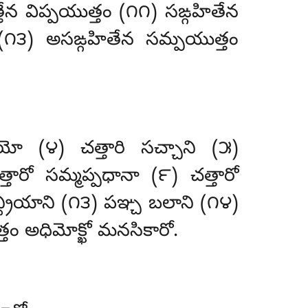
ేన విప్పయుత్తం (౧౧) సఙ్గహితేన
(౧౩) అసఙ్గహితేన సమ్పయుత్తం
ో (౪) చత్తారి సచ్చాని (౫)
్తారో సమ్మప్పధానా (౯) చత్తారో
ద్రియాని (౧౩) పఞ్చ బలాని (౧౪)
త్తం అధిమోక్ఖో మనసికారో.