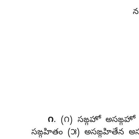
న
౧
. (౧) సఙ్గహో
అసఙ్గహో 
సఙ్గహితం (౫) అసఙ్గహితేన అస