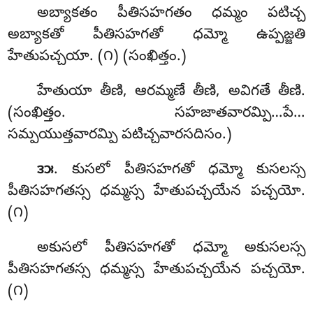
అబ్యాకతం పీతిసహగతం ధమ్మం పటిచ్చ
అబ్యాకతో పీతిసహగతో ధమ్మో ఉప్పజ్జతి
హేతుపచ్చయా. (౧) (సంఖిత్తం.)
హేతుయా తీణి, ఆరమ్మణే తీణి, అవిగతే తీణి.
(సంఖిత్తం. సహజాతవారమ్పి…పే…
సమ్పయుత్తవారమ్పి పటిచ్చవారసదిసం.)
. కుసలో పీతిసహగతో ధమ్మో కుసలస్స
౩౫
పీతిసహగతస్స ధమ్మస్స హేతుపచ్చయేన పచ్చయో.
(౧)
అకుసలో పీతిసహగతో ధమ్మో అకుసలస్స
పీతిసహగతస్స ధమ్మస్స హేతుపచ్చయేన పచ్చయో.
(౧)