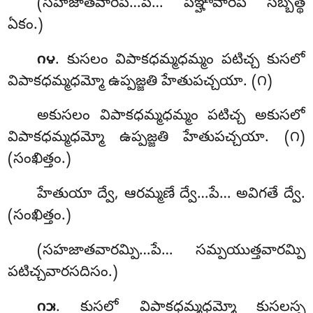
(సహజాతవారేపి…పే… పఞ్హావారేపి సబ్బత్థ
ఏకం.)
. కుసలం విపాకధమ్మధమ్మం పటిచ్చ కుసలో
౧౪
విపాకధమ్మధమ్మో ఉప్పజ్జతి హేతుపచ్చయా. (౧)
అకుసలం విపాకధమ్మధమ్మం పటిచ్చ అకుసలో
విపాకధమ్మధమ్మో ఉప్పజ్జతి హేతుపచ్చయా. (౧)
(సంఖిత్తం.)
హేతుయా ద్వే, ఆరమ్మణే ద్వే…పే… అవిగతే ద్వే.
(సంఖిత్తం.)
(సహజాతవారమ్పి…పే… సమ్పయుత్తవారమ్పి
పటిచ్చవారసదిసం.)
. కుసలో విపాకధమ్మధమ్మో కుసలస్స
౧౫