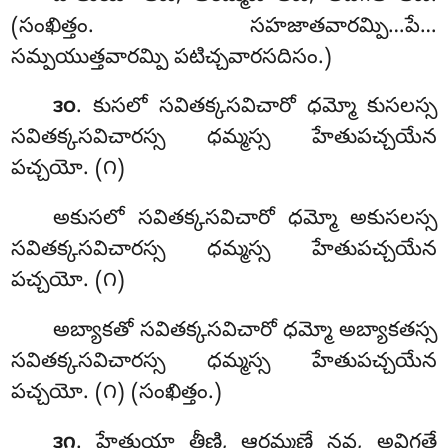
(సంఖిత్తం. సహజాతవారమ్పి…పే…
సమ్పయుత్తవారమ్పి పటిచ్చవారసదిసం.)
. కుసలో
సవితక్కసవిచారో ధమ్మో కుసలస్స
౩౦
సవితక్కసవిచారస్స ధమ్మస్స హేతుపచ్చయేన
పచ్చయో. (౧)
అకుసలో సవితక్కసవిచారో ధమ్మో అకుసలస్స
సవితక్కసవిచారస్స ధమ్మస్స హేతుపచ్చయేన
పచ్చయో. (౧)
అబ్యాకతో సవితక్కసవిచారో ధమ్మో అబ్యాకతస్స
సవితక్కసవిచారస్స ధమ్మస్స హేతుపచ్చయేన
పచ్చయో. (౧) (సంఖిత్తం.)
. హేతుయా తీణి, ఆరమ్మణే నవ, అవిగతే
౩౧