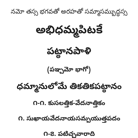
నమో తస్స భగవతో అరహతో సమ్మాసమ్బుద్ధస్స
అభిధమ్మపిటకే
పట్ఠానపాళి
(పఞ్చమో భాగో)
ధమ్మానులోమే తికతికపట్ఠానం
౧-౧. కుసలత్తిక-వేదనాత్తికం
౧. సుఖాయవేదనాయసమ్పయుత్తపదం
౧-౭. పటిచ్చవారాది