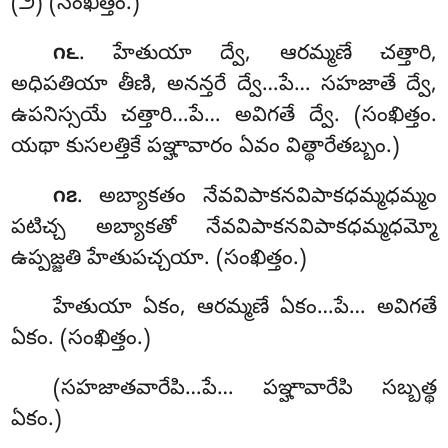
(౨) (సంఖిత్తం.)
. హేతుయా
ద్వే, ఆరమ్మణే చత్తారి,
౧౬
అధిపతియా తీణి, అనన్తరే ద్వే…పే… సహజాతే ద్వే,
ఉపనిస్సయే చత్తారి…పే… అవిగతే ద్వే. (సంఖిత్తం.
యథా కుసలత్తికే పఞ్హావారం ఏవం విత్థారేతబ్బం.)
. అబ్యాకతం
నేవవిపాకనవిపాకధమ్మధమ్మం
౧౭
పటిచ్చ అబ్యాకతో నేవవిపాకనవిపాకధమ్మధమ్మో
ఉప్పజ్జతి హేతుపచ్చయా. (సంఖిత్తం.)
హేతుయా ఏకం, ఆరమ్మణే ఏకం…పే… అవిగతే
ఏకం. (సంఖిత్తం.)
(సహజాతవారేపి…పే… పఞ్హావారేపి సబ్బత్థ
ఏకం.)