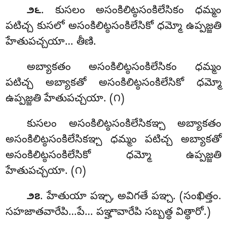
. కుసలం అసంకిలిట్ఠసంకిలేసికం ధమ్మం
౨౬
పటిచ్చ కుసలో అసంకిలిట్ఠసంకిలేసికో ధమ్మో ఉప్పజ్జతి
హేతుపచ్చయా… తీణి.
అబ్యాకతం అసంకిలిట్ఠసంకిలేసికం ధమ్మం
పటిచ్చ అబ్యాకతో అసంకిలిట్ఠసంకిలేసికో ధమ్మో
ఉప్పజ్జతి హేతుపచ్చయా. (౧)
కుసలం అసంకిలిట్ఠసంకిలేసికఞ్చ అబ్యాకతం
అసంకిలిట్ఠసంకిలేసికఞ్చ ధమ్మం పటిచ్చ అబ్యాకతో
అసంకిలిట్ఠసంకిలేసికో ధమ్మో ఉప్పజ్జతి
హేతుపచ్చయా. (౧)
. హేతుయా
పఞ్చ, అవిగతే పఞ్చ. (సంఖిత్తం.
౨౭
సహజాతవారేపి…పే… పఞ్హావారేపి సబ్బత్థ విత్థారో.)