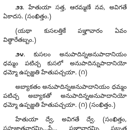
. హేతుయా సత్త, ఆరమ్మణే నవ, అవిగతే
౨౩
ఏకాదస. (సంఖిత్తం.)
(యథా కుసలత్తికే పఞ్హావారం ఏవం
విత్థారేతబ్బం.)
. కుసలం
అనుపాదిన్నఅనుపాదానియం
౨౪
ధమ్మం పటిచ్చ కుసలో అనుపాదిన్నుపాదానియో
ధమ్మో ఉప్పజ్జతి హేతుపచ్చయా. (౧)
అబ్యాకతం అనుపాదిన్నఅనుపాదానియం ధమ్మం
పటిచ్చ అబ్యాకతో అనుపాదిన్నఅనుపాదానియో
ధమ్మో ఉప్పజ్జతి హేతుపచ్చయా. (౧) (సంఖిత్తం.)
హేతుయా
ద్వే, అవిగతే ద్వే. (సంఖిత్తం,
సహజాతవారమ్పి…పే… పఞ్హావారమ్పి సబ్బత్థ