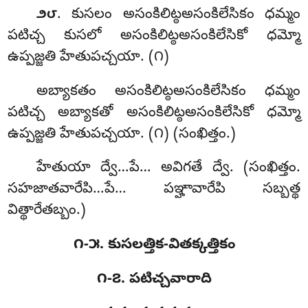
. కుసలం అసంకిలిట్ఠఅసంకిలేసికం ధమ్మం
౨౮
పటిచ్చ కుసలో అసంకిలిట్ఠఅసంకిలేసికో ధమ్మో
ఉప్పజ్జతి హేతుపచ్చయా. (౧)
అబ్యాకతం అసంకిలిట్ఠఅసంకిలేసికం ధమ్మం
పటిచ్చ అబ్యాకతో అసంకిలిట్ఠఅసంకిలేసికో ధమ్మో
ఉప్పజ్జతి హేతుపచ్చయా. (౧) (సంఖిత్తం.)
హేతుయా ద్వే…పే… అవిగతే ద్వే. (సంఖిత్తం.
సహజాతవారేపి…పే… పఞ్హావారేపి సబ్బత్థ
విత్థారేతబ్బం.)
౧-౫. కుసలత్తిక-వితక్కత్తికం
౧-౭. పటిచ్చవారాది