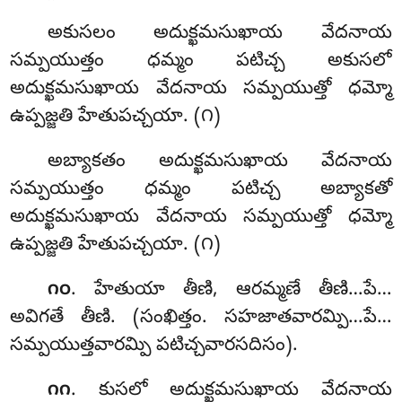
అకుసలం అదుక్ఖమసుఖాయ వేదనాయ
సమ్పయుత్తం ధమ్మం పటిచ్చ అకుసలో
అదుక్ఖమసుఖాయ వేదనాయ సమ్పయుత్తో ధమ్మో
ఉప్పజ్జతి హేతుపచ్చయా. (౧)
అబ్యాకతం అదుక్ఖమసుఖాయ వేదనాయ
సమ్పయుత్తం ధమ్మం పటిచ్చ అబ్యాకతో
అదుక్ఖమసుఖాయ వేదనాయ సమ్పయుత్తో ధమ్మో
ఉప్పజ్జతి హేతుపచ్చయా. (౧)
. హేతుయా తీణి, ఆరమ్మణే తీణి…పే…
౧౦
అవిగతే తీణి. (సంఖిత్తం. సహజాతవారమ్పి…పే…
సమ్పయుత్తవారమ్పి పటిచ్చవారసదిసం).
. కుసలో అదుక్ఖమసుఖాయ వేదనాయ
౧౧