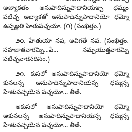
అబ్యాకతం అనుపాదిన్నుపాదానియఞ్చ ధమ్మం
పటిచ్చ అబ్యాకతో అనుపాదిన్నుపాదానియో ధమ్మో
ఉప్పజ్జతి హేతుపచ్చయా. (౧) (సంఖిత్తం.)
. హేతుయా
నవ, అవిగతే నవ. (సంఖిత్తం.
౨౦
సహజాతవారమ్పి…పే… సమ్పయుత్తవారమ్పి
పటిచ్చవారసదిసం.)
. కుసలో
అనుపాదిన్నుపాదానియో ధమ్మో
౨౧
కుసలస్స అనుపాదిన్నుపాదానియస్స ధమ్మస్స
హేతుపచ్చయేన పచ్చయో… తీణి.
అకుసలో అనుపాదిన్నుపాదానియో ధమ్మో
అకుసలస్స అనుపాదిన్నుపాదానియస్స ధమ్మస్స
హేతుపచ్చయేన పచ్చయో… తీణి.