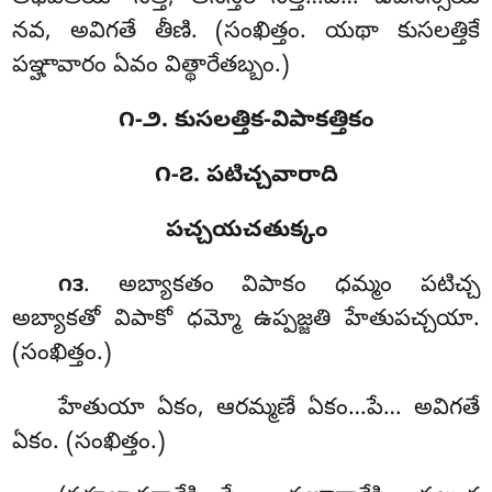
నవ, అవిగతే తీణి. (సంఖిత్తం. యథా కుసలత్తికే
పఞ్హావారం ఏవం విత్థారేతబ్బం.)
౧-౨. కుసలత్తిక-విపాకత్తికం
౧-౭. పటిచ్చవారాది
పచ్చయచతుక్కం
. అబ్యాకతం
విపాకం ధమ్మం పటిచ్చ
౧౩
అబ్యాకతో విపాకో ధమ్మో ఉప్పజ్జతి హేతుపచ్చయా.
(సంఖిత్తం.)
హేతుయా ఏకం, ఆరమ్మణే ఏకం…పే… అవిగతే
ఏకం. (సంఖిత్తం.)