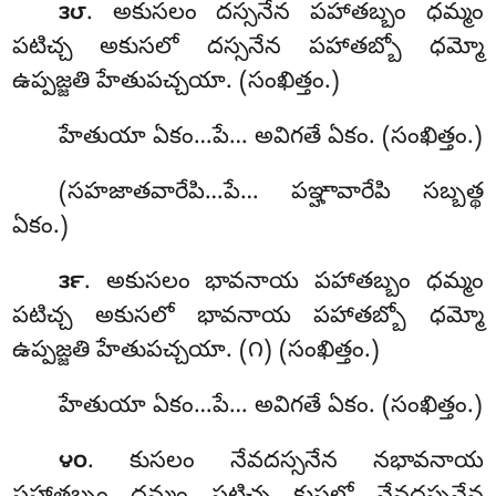
. అకుసలం
దస్సనేన పహాతబ్బం ధమ్మం
౩౮
పటిచ్చ అకుసలో దస్సనేన పహాతబ్బో ధమ్మో
ఉప్పజ్జతి హేతుపచ్చయా. (సంఖిత్తం.)
హేతుయా ఏకం…పే… అవిగతే ఏకం. (సంఖిత్తం.)
(సహజాతవారేపి…పే… పఞ్హావారేపి సబ్బత్థ
ఏకం.)
. అకుసలం
భావనాయ పహాతబ్బం ధమ్మం
౩౯
పటిచ్చ అకుసలో భావనాయ పహాతబ్బో ధమ్మో
ఉప్పజ్జతి హేతుపచ్చయా. (౧) (సంఖిత్తం.)
హేతుయా ఏకం…పే… అవిగతే ఏకం. (సంఖిత్తం.)
. కుసలం నేవదస్సనేన నభావనాయ
౪౦