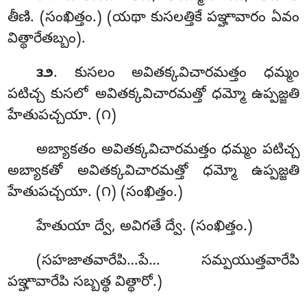
తీణి. (సంఖిత్తం.) (యథా కుసలత్తికే పఞ్హావారం ఏవం
విత్థారేతబ్బం).
. కుసలం అవితక్కవిచారమత్తం ధమ్మం
౩౨
పటిచ్చ కుసలో అవితక్కవిచారమత్తో ధమ్మో ఉప్పజ్జతి
హేతుపచ్చయా. (౧)
అబ్యాకతం అవితక్కవిచారమత్తం ధమ్మం పటిచ్చ
అబ్యాకతో అవితక్కవిచారమత్తో ధమ్మో ఉప్పజ్జతి
హేతుపచ్చయా. (౧) (సంఖిత్తం.)
హేతుయా
ద్వే, అవిగతే ద్వే. (సంఖిత్తం.)
(సహజాతవారేపి…పే… సమ్పయుత్తవారేపి
పఞ్హావారేపి సబ్బత్థ విత్థారో.)