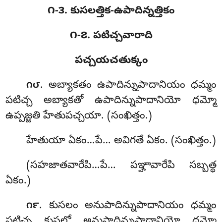
౧-౩. కుసలత్తిక-ఉపాదిన్నత్తికం
౧-౭. పటిచ్చవారాది
పచ్చయచతుక్కం
. అబ్యాకతం ఉపాదిన్నుపాదానియం ధమ్మం
౧౮
పటిచ్చ అబ్యాకతో ఉపాదిన్నుపాదానియో ధమ్మో
ఉప్పజ్జతి హేతుపచ్చయా. (సంఖిత్తం.)
హేతుయా ఏకం…పే… అవిగతే ఏకం. (సంఖిత్తం.)
(సహజాతవారేపి…పే… పఞ్హావారేపి సబ్బత్థ
ఏకం.)
. కుసలం అనుపాదిన్నుపాదానియం ధమ్మం
౧౯
పటిచ్చ కుసలో అనుపాదిన్నుపాదానియో ధమ్మో