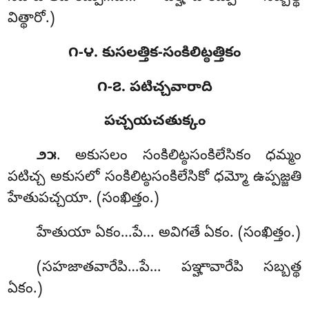
విత్థారో.)
౧-౪. కుసలత్తిక-సంకిలిట్ఠత్తికం
౧-౭. పటిచ్చవారాది
పచ్చయచతుక్కం
. అకుసలం సంకిలిట్ఠసంకిలేసికం ధమ్మం
౨౫
పటిచ్చ అకుసలో సంకిలిట్ఠసంకిలేసికో ధమ్మో ఉప్పజ్జతి
హేతుపచ్చయా. (సంఖిత్తం.)
హేతుయా
ఏకం…పే… అవిగతే ఏకం. (సంఖిత్తం.)
(సహజాతవారేపి…పే… పఞ్హావారేపి సబ్బత్థ
ఏకం.)