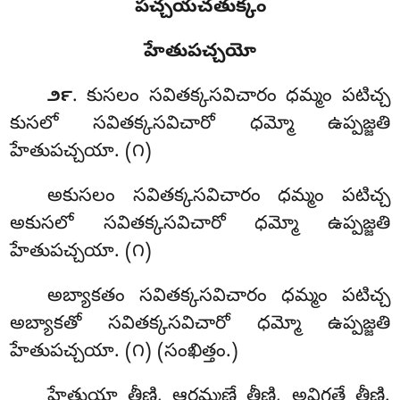
పచ్చయచతుక్కం
హేతుపచ్చయో
. కుసలం
సవితక్కసవిచారం ధమ్మం పటిచ్చ
౨౯
కుసలో సవితక్కసవిచారో ధమ్మో ఉప్పజ్జతి
హేతుపచ్చయా. (౧)
అకుసలం సవితక్కసవిచారం ధమ్మం పటిచ్చ
అకుసలో సవితక్కసవిచారో ధమ్మో ఉప్పజ్జతి
హేతుపచ్చయా. (౧)
అబ్యాకతం
సవితక్కసవిచారం ధమ్మం పటిచ్చ
అబ్యాకతో సవితక్కసవిచారో ధమ్మో ఉప్పజ్జతి
హేతుపచ్చయా. (౧) (సంఖిత్తం.)
హేతుయా తీణి, ఆరమ్మణే తీణి, అవిగతే తీణి.