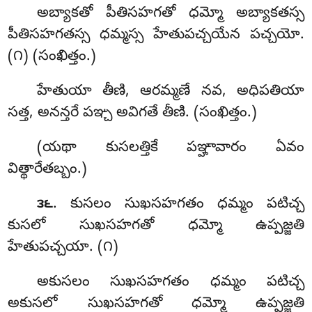
అబ్యాకతో పీతిసహగతో
ధమ్మో అబ్యాకతస్స
పీతిసహగతస్స ధమ్మస్స హేతుపచ్చయేన పచ్చయో.
(౧) (సంఖిత్తం.)
హేతుయా తీణి, ఆరమ్మణే నవ, అధిపతియా
సత్త, అనన్తరే పఞ్చ అవిగతే తీణి. (సంఖిత్తం.)
(యథా కుసలత్తికే పఞ్హావారం ఏవం
విత్థారేతబ్బం.)
. కుసలం సుఖసహగతం ధమ్మం పటిచ్చ
౩౬
కుసలో సుఖసహగతో ధమ్మో ఉప్పజ్జతి
హేతుపచ్చయా. (౧)
అకుసలం
సుఖసహగతం ధమ్మం పటిచ్చ
అకుసలో సుఖసహగతో ధమ్మో ఉప్పజ్జతి