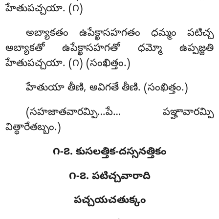
హేతుపచ్చయా. (౧)
అబ్యాకతం ఉపేక్ఖాసహగతం ధమ్మం పటిచ్చ
అబ్యాకతో ఉపేక్ఖాసహగతో ధమ్మో ఉప్పజ్జతి
హేతుపచ్చయా. (౧) (సంఖిత్తం.)
హేతుయా తీణి, అవిగతే తీణి. (సంఖిత్తం.)
(సహజాతవారమ్పి…పే… పఞ్హావారమ్పి
విత్థారేతబ్బం.)
౧-౭. కుసలత్తిక-దస్సనత్తికం
౧-౭. పటిచ్చవారాది
పచ్చయచతుక్కం