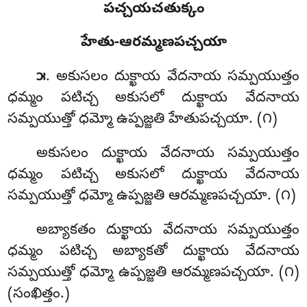
పచ్చయచతుక్కం
హేతు-ఆరమ్మణపచ్చయా
. అకుసలం
దుక్ఖాయ వేదనాయ సమ్పయుత్తం
౫
ధమ్మం పటిచ్చ అకుసలో దుక్ఖాయ వేదనాయ
సమ్పయుత్తో ధమ్మో ఉప్పజ్జతి హేతుపచ్చయా. (౧)
అకుసలం దుక్ఖాయ వేదనాయ సమ్పయుత్తం
ధమ్మం పటిచ్చ అకుసలో దుక్ఖాయ వేదనాయ
సమ్పయుత్తో ధమ్మో ఉప్పజ్జతి ఆరమ్మణపచ్చయా. (౧)
అబ్యాకతం దుక్ఖాయ వేదనాయ సమ్పయుత్తం
ధమ్మం పటిచ్చ అబ్యాకతో దుక్ఖాయ వేదనాయ
సమ్పయుత్తో ధమ్మో ఉప్పజ్జతి ఆరమ్మణపచ్చయా. (౧)
(సంఖిత్తం.)