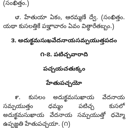
(సంఖిత్తం.)
. హేతుయా
ఏకం, ఆరమ్మణే ద్వే. (సంఖిత్తం.
౮
యథా కుసలత్తికే పఞ్హావారం ఏవం విత్థారేతబ్బం.)
౩. అదుక్ఖమసుఖవేదనాయసమ్పయుత్తపదం
౧-౭. పటిచ్చవారాది
పచ్చయచతుక్కం
హేతుపచ్చయో
. కుసలం
అదుక్ఖమసుఖాయ వేదనాయ
౯
సమ్పయుత్తం ధమ్మం పటిచ్చ కుసలో
అదుక్ఖమసుఖాయ వేదనాయ సమ్పయుత్తో ధమ్మో
ఉప్పజ్జతి హేతుపచ్చయా. (౧)