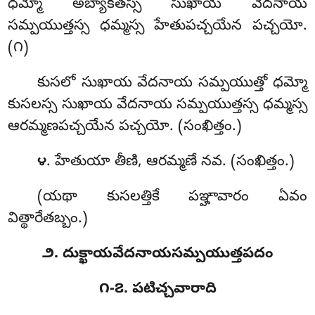
ధమ్మో అబ్యాకతస్స సుఖాయ వేదనాయ
సమ్పయుత్తస్స ధమ్మస్స హేతుపచ్చయేన పచ్చయో.
(౧)
కుసలో సుఖాయ వేదనాయ సమ్పయుత్తో ధమ్మో
కుసలస్స సుఖాయ వేదనాయ సమ్పయుత్తస్స ధమ్మస్స
ఆరమ్మణపచ్చయేన పచ్చయో. (సంఖిత్తం.)
. హేతుయా తీణి, ఆరమ్మణే నవ. (సంఖిత్తం.)
౪
(యథా కుసలత్తికే పఞ్హావారం ఏవం
విత్థారేతబ్బం.)
౨. దుక్ఖాయవేదనాయసమ్పయుత్తపదం
౧-౭. పటిచ్చవారాది