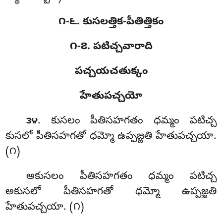
౧-౬. కుసలత్తిక-పీతిత్తికం
౧-౭. పటిచ్చవారాది
పచ్చయచతుక్కం
హేతుపచ్చయో
. కుసలం
పీతిసహగతం ధమ్మం పటిచ్చ
౩౪
కుసలో పీతిసహగతో ధమ్మో ఉప్పజ్జతి హేతుపచ్చయా.
(౧)
అకుసలం పీతిసహగతం ధమ్మం పటిచ్చ
అకుసలో పీతిసహగతో ధమ్మో ఉప్పజ్జతి
హేతుపచ్చయా. (౧)