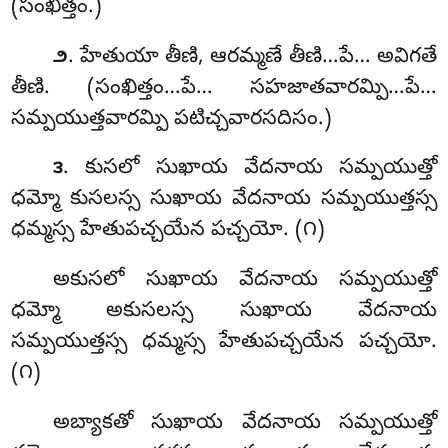
(సంఖిత్తం.)
. హేతుయా తీణి, ఆరమ్మణే తీణి…పే… అవిగతే
౨
తీణి. (సంఖిత్తం…పే… సహజాతవారమ్పి…పే…
సమ్పయుత్తవారమ్పి పటిచ్చవారసదిసం.)
. కుసలో సుఖాయ వేదనాయ సమ్పయుత్తో
౩
ధమ్మో కుసలస్స సుఖాయ వేదనాయ సమ్పయుత్తస్స
ధమ్మస్స హేతుపచ్చయేన పచ్చయో. (౧)
అకుసలో సుఖాయ వేదనాయ సమ్పయుత్తో
ధమ్మో అకుసలస్స సుఖాయ వేదనాయ
సమ్పయుత్తస్స ధమ్మస్స హేతుపచ్చయేన పచ్చయో.
(౧)
అబ్యాకతో
సుఖాయ వేదనాయ
సమ్పయుత్తో