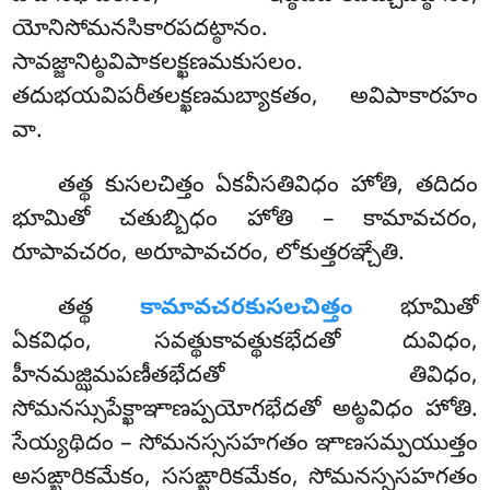
యోనిసోమనసికారపదట్ఠానం.
సావజ్జానిట్ఠవిపాకలక్ఖణమకుసలం.
తదుభయవిపరీతలక్ఖణమబ్యాకతం, అవిపాకారహం
వా.
తత్థ
కుసలచిత్తం ఏకవీసతివిధం హోతి, తదిదం
భూమితో చతుబ్బిధం హోతి – కామావచరం,
రూపావచరం, అరూపావచరం, లోకుత్తరఞ్చేతి.
తత్థ
కామావచరకుసలచిత్తం
భూమితో
ఏకవిధం, సవత్థుకావత్థుకభేదతో దువిధం,
హీనమజ్ఝిమపణీతభేదతో తివిధం,
సోమనస్సుపేక్ఖాఞాణప్పయోగభేదతో అట్ఠవిధం హోతి.
సేయ్యథిదం – సోమనస్ససహగతం ఞాణసమ్పయుత్తం
అసఙ్ఖారికమేకం, ససఙ్ఖారికమేకం, సోమనస్ససహగతం