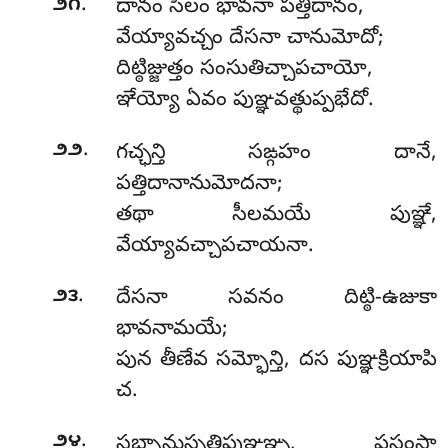
.
౨౧
దానం సీలం భావనా పత్తిదానం,
వేయ్యావచ్చం దేసనా చానుమోదో;
దిట్ఠిజ్జుత్తం సంసుతిచ్చాపచాయో,
ఞేయ్యో ఏవం పుఞ్ఞవత్థుప్పభేదో.
.
౨౨
గచ్ఛన్తి సఙ్గహం దానే,
పత్తిదానానుమోదనా;
తథా సీలమయే పుఞ్ఞే,
వేయ్యావచ్చాపచాయనా.
.
౨౩
దేసనా సవనం దిట్ఠి-ఉజుకా
భావనామయే;
పున తీణేవ సమ్భోన్తి, దస పుఞ్ఞక్రియాపి
చ.
.
౨౪
సబ్బానుస్సతిపుఞ్ఞఞ్చ, పసంసా