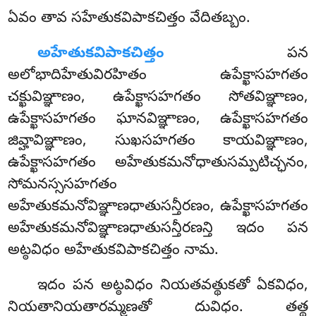
ఏవం తావ సహేతుకవిపాకచిత్తం వేదితబ్బం.
అహేతుకవిపాకచిత్తం
పన
అలోభాదిహేతువిరహితం ఉపేక్ఖాసహగతం
చక్ఖువిఞ్ఞాణం, ఉపేక్ఖాసహగతం సోతవిఞ్ఞాణం,
ఉపేక్ఖాసహగతం ఘానవిఞ్ఞాణం, ఉపేక్ఖాసహగతం
జివ్హావిఞ్ఞాణం, సుఖసహగతం కాయవిఞ్ఞాణం,
ఉపేక్ఖాసహగతం అహేతుకమనోధాతుసమ్పటిచ్ఛనం,
సోమనస్ససహగతం
అహేతుకమనోవిఞ్ఞాణధాతుసన్తీరణం
, ఉపేక్ఖాసహగతం
అహేతుకమనోవిఞ్ఞాణధాతుసన్తీరణన్తి ఇదం పన
అట్ఠవిధం అహేతుకవిపాకచిత్తం నామ.
ఇదం పన అట్ఠవిధం నియతవత్థుకతో ఏకవిధం,
నియతానియతారమ్మణతో దువిధం. తత్థ