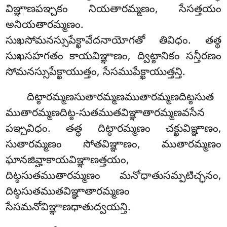
విఞ్ఞాణపఞ్చకం నియతారమ్మణం, సేసత్తయం
అనియతారమ్మణం.
సుఖసోమనస్సుపేక్ఖావేదనాయోగతో తివిధం. తత్థ
సుఖసహగతం కాయవిఞ్ఞాణం, ద్విట్ఠానికం సన్తీరణం
సోమనస్సుపేక్ఖాయుత్తం, సేసముపేక్ఖాయుత్తన్తి.
దిట్ఠారమ్మణసుతారమ్మణముతారమ్మణదిట్ఠసుత
ముతారమ్మణదిట్ఠ-సుతముతవిఞ్ఞాతారమ్మణవసేన
పఞ్చవిధం. తత్థ దిట్ఠారమ్మణం చక్ఖువిఞ్ఞాణం,
సుతారమ్మణం
సోతవిఞ్ఞాణం, ముతారమ్మణం
ఘానజివ్హాకాయవిఞ్ఞాణత్తయం,
దిట్ఠసుతముతారమ్మణం మనోధాతుసమ్పటిచ్ఛనం,
దిట్ఠసుతముతవిఞ్ఞాతారమ్మణం
సేసమనోవిఞ్ఞాణధాతుద్వయన్తి.