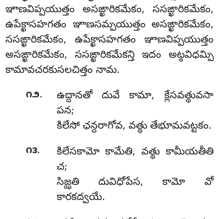
ఞాణవిప్పయుత్తం అసఙ్ఖారికమేకం, ససఙ్ఖారికమేకం,
ఉపేక్ఖాసహగతం ఞాణసమ్పయుత్తం అసఙ్ఖారికమేకం,
ససఙ్ఖారికమేకం, ఉపేక్ఖాసహగతం ఞాణవిప్పయుత్తం
అసఙ్ఖారికమేకం, ససఙ్ఖారికమేకన్తి ఇదం అట్ఠవిధమ్పి
కామావచరకుసలచిత్తం నామ.
.
౧౨
ఉద్దానతో దువే కామా, క్లేసవత్థువసా
పన;
కిలేసో ఛన్దరాగోవ, వత్థు తేభూమవట్టకం.
.
౧౩
కిలేసకామో
కామేతి, వత్థు కామీయతీతి
చ;
సిజ్ఝతి దువిధోపేస, కామో వో
కారకద్వయే.