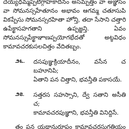
దేయ్యధమ్మప్పటిగ్గాహకాదీనం అసమ్పత్తిం వా అఞ్ఞేసం
వా సోమనస్సహేతూనం అభావం ఆగమ్మ చతూసుపి
వికప్పేసు సోమనస్సరహితా హోన్తి, తదా సేసాని చత్తారి
ఉపేక్ఖాసహగతాని ఉప్పజ్జన్తి. ఏవం
సోమనస్సుపేక్ఖాఞాణప్పయోగభేదతో అట్ఠవిధం
కామావచరకుసలచిత్తం వేదితబ్బం.
.
౨౬
దసపుఞ్ఞక్రియాదీనం, వసేన చ
బహూనిపి;
ఏతాని పన చిత్తాని, భవన్తీతి పకాసయే.
.
౨౭
సత్తరస సహస్సాని, ద్వే సతాని అసీతి
చ;
కామావచరపుఞ్ఞాని, భవన్తీతి వినిద్దిసే.
తం పన యథానురూపం కామావచరసుగతియం