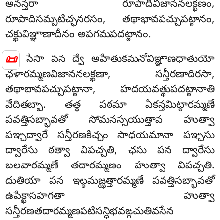
అనన్తరా రూపాదివిజాననలక్ఖణం,
రూపాదిసమ్పటిచ్ఛనరసం, తథాభావపచ్చుపట్ఠానం,
చక్ఖువిఞ్ఞాణాదీనం అపగమపదట్ఠానం.
📜
సేసా పన ద్వే అహేతుకమనోవిఞ్ఞాణధాతుయో
ఛళారమ్మణవిజాననలక్ఖణా, సన్తీరణాదిరసా,
తథాభావపచ్చుపట్ఠానా, హదయవత్థుపదట్ఠానాతి
వేదితబ్బా. తత్థ పఠమా ఏకన్తమిట్ఠారమ్మణే
పవత్తిసబ్భావతో సోమనస్సయుత్తావ హుత్వా
పఞ్చద్వారే సన్తీరణకిచ్చం సాధయమానా పఞ్చసు
ద్వారేసు ఠత్వా విపచ్చతి, ఛసు పన ద్వారేసు
బలవారమ్మణే తదారమ్మణం హుత్వా విపచ్చతి.
దుతియా
పన ఇట్ఠమజ్ఝత్తారమ్మణే పవత్తిసబ్భావతో
ఉపేక్ఖాసహగతా హుత్వా
సన్తీరణతదారమ్మణపటిసన్ధిభవఙ్గచుతివసేన