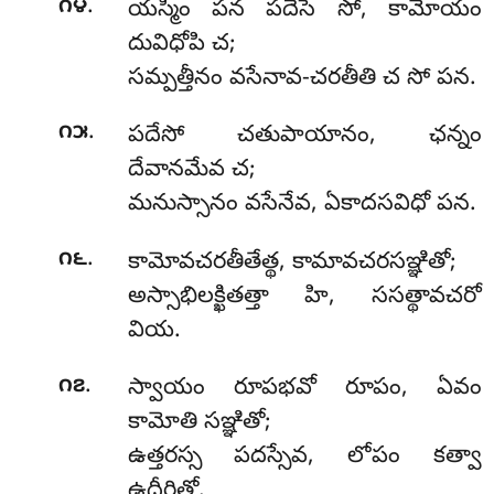
.
౧౪
యస్మిం
పన పదేసే సో, కామోయం
దువిధోపి చ;
సమ్పత్తీనం వసేనావ-చరతీతి చ సో పన.
.
౧౫
పదేసో చతుపాయానం, ఛన్నం
దేవానమేవ చ;
మనుస్సానం వసేనేవ, ఏకాదసవిధో పన.
.
౧౬
కామోవచరతీతేత్థ, కామావచరసఞ్ఞితో;
అస్సాభిలక్ఖితత్తా హి, ససత్థావచరో
వియ.
.
౧౭
స్వాయం రూపభవో రూపం, ఏవం
కామోతి సఞ్ఞితో;
ఉత్తరస్స పదస్సేవ, లోపం కత్వా
ఉదీరితో.