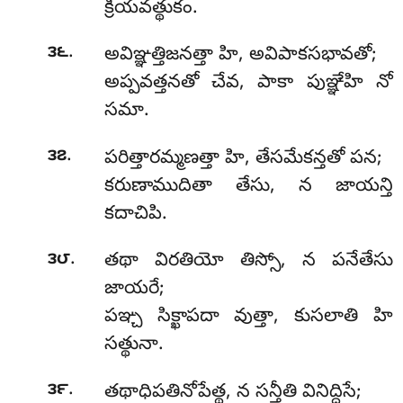
క్రియవత్థుకం.
.
౩౬
అవిఞ్ఞత్తిజనత్తా హి, అవిపాకసభావతో;
అప్పవత్తనతో చేవ, పాకా పుఞ్ఞేహి నో
సమా.
.
౩౭
పరిత్తారమ్మణత్తా హి, తేసమేకన్తతో పన;
కరుణాముదితా తేసు, న జాయన్తి
కదాచిపి.
.
౩౮
తథా విరతియో తిస్సో, న పనేతేసు
జాయరే;
పఞ్చ సిక్ఖాపదా వుత్తా, కుసలాతి హి
సత్థునా.
.
౩౯
తథాధిపతినోపేత్థ, న సన్తీతి వినిద్దిసే;