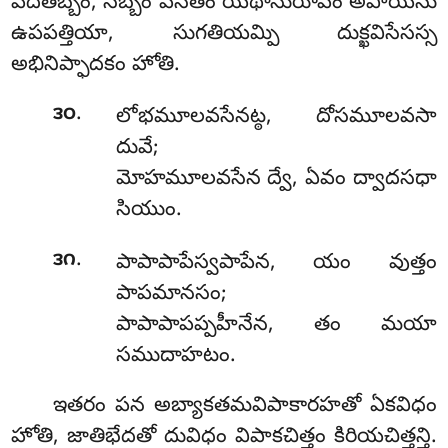
వేదితబ్బం, సబ్బం పనేతం యథానురూపం అపాయేసు
ఉపపత్తియా, సుగతియమ్పి దుక్ఖవిసేసస్స
అభినిప్ఫాదకం హోతి.
.
౩౦
లోభమూలవసేనట్ఠ, దోసమూలవసా
దువే;
మోహమూలవసేన ద్వే, ఏవం ద్వాదసధా
సియుం.
.
౩౧
పాపాపాపేస్వపాపేన
, యం వుత్తం
పాపమానసం;
పాపాపాపప్పహీనేన, తం మయా
సముదాహటం.
ఇతరం పన అబ్యాకతమవిపాకారహతో ఏకవిధం
హోతి, జాతిభేదతో దువిధం విపాకచిత్తం కిరియచిత్తన్తి.