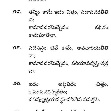
.
౧౮
తస్మిం
కామే ఇదం చిత్తం, సదావచరతీతి
చ;
కామావచరమిచ్చేవం, కథితం
కామఘాతినా.
.
౧౯
పటిసన్ధిం భవే కామే, అవచారయతీతి
వా;
కామావచరమిచ్చేవం, పరియాపన్నన్తి తత్ర
వా.
.
౨౦
ఇదం అట్ఠవిధం చిత్తం,
కామావచరసఞ్ఞితం;
దసపుఞ్ఞక్రియవత్థు-వసేనేవ పవత్తతి.