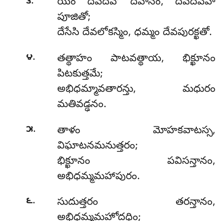
.
౩
యం దేవదేవో దేవానం, దేవదేవేహి
పూజితో;
దేసేసి దేవలోకస్మిం, ధమ్మం దేవపురక్ఖతో.
.
౪
తత్థాహం
పాటవత్థాయ, భిక్ఖూనం
పిటకుత్తమే;
అభిధమ్మావతారన్తు, మధురం
మతివడ్ఢనం.
.
౫
తాళం మోహకవాటస్స,
విఘాటనమనుత్తరం;
భిక్ఖూనం పవిసన్తానం,
అభిధమ్మమహాపురం.
.
౬
సుదుత్తరం తరన్తానం,
అభిధమ్మమహోదధిం;