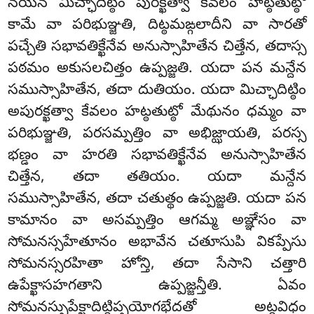
నయేన మిచ్ఛాదిట్ఠిం పురక్ఖత్వా కేవలం హట్ఠతుట్ఠో
కామే వా పరిభుఞ్జతి, దిట్ఠమఙ్గలాదీని వా సారతో
పచ్చేతి సభావతిక్ఖేనేవ అనుస్సాహితేన చిత్తేన, తదాస్స
పఠమం అకుసలచిత్తం ఉప్పజ్జతి. యదా పన మన్దేన
సముస్సాహితేన, తదా దుతియం. యదా మిచ్ఛాదిట్ఠిం
అపురక్ఖత్వా కేవలం హట్ఠతుట్ఠో మేథునం ధమ్మం వా
పరిభుఞ్జతి, పరసమ్పత్తిం వా అభిజ్ఝాయతి, పరస్స
భణ్డం వా హరతి సభావతిక్ఖేనేవ అనుస్సాహితేన
చిత్తేన, తదా తతియం. యదా మన్దేన
సముస్సాహితేన, తదా చతుత్థం ఉప్పజ్జతి. యదా పన
కామానం వా అసమ్పత్తిం ఆగమ్మ అఞ్ఞేసం వా
సోమనస్సహేతూనం అభావేన చతూసుపి వికప్పేసు
సోమనస్సరహితా హోన్తి, తదా సేసాని చత్తారి
ఉపేక్ఖాసహగతాని ఉప్పజ్జన్తీతి. ఏవం
సోమనస్సుపేక్ఖాదిట్ఠిప్పయోగభేదతో అట్ఠవిధం