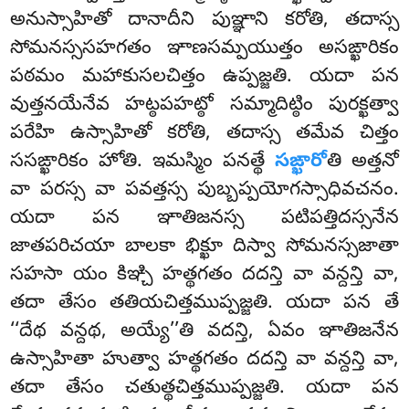
అనుస్సాహితో దానాదీని పుఞ్ఞాని కరోతి, తదాస్స
సోమనస్ససహగతం ఞాణసమ్పయుత్తం
అసఙ్ఖారికం
పఠమం మహాకుసలచిత్తం ఉప్పజ్జతి. యదా పన
వుత్తనయేనేవ హట్ఠపహట్ఠో సమ్మాదిట్ఠిం పురక్ఖత్వా
పరేహి ఉస్సాహితో కరోతి, తదాస్స తమేవ చిత్తం
ససఙ్ఖారికం హోతి. ఇమస్మిం పనత్థే
సఙ్ఖారో
తి అత్తనో
వా పరస్స వా పవత్తస్స పుబ్బప్పయోగస్సాధివచనం.
యదా పన ఞాతిజనస్స పటిపత్తిదస్సనేన
జాతపరిచయా బాలకా భిక్ఖూ దిస్వా సోమనస్సజాతా
సహసా యం కిఞ్చి హత్థగతం దదన్తి వా వన్దన్తి వా,
తదా తేసం తతియచిత్తముప్పజ్జతి. యదా పన తే
‘‘దేథ వన్దథ, అయ్యే’’తి వదన్తి, ఏవం ఞాతిజనేన
ఉస్సాహితా హుత్వా హత్థగతం దదన్తి వా వన్దన్తి వా,
తదా తేసం చతుత్థచిత్తముప్పజ్జతి. యదా పన