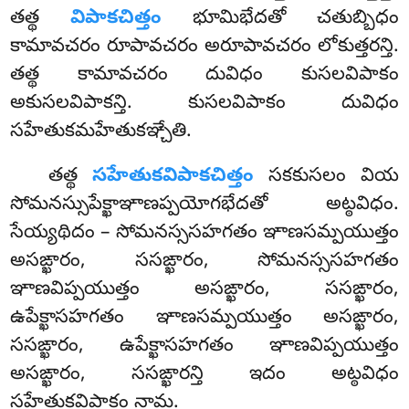
తత్థ
విపాకచిత్తం
భూమిభేదతో చతుబ్బిధం
కామావచరం రూపావచరం అరూపావచరం లోకుత్తరన్తి.
తత్థ కామావచరం దువిధం కుసలవిపాకం
అకుసలవిపాకన్తి. కుసలవిపాకం దువిధం
సహేతుకమహేతుకఞ్చేతి.
తత్థ
సహేతుకవిపాకచిత్తం
సకకుసలం వియ
సోమనస్సుపేక్ఖాఞాణప్పయోగభేదతో అట్ఠవిధం.
సేయ్యథిదం – సోమనస్ససహగతం ఞాణసమ్పయుత్తం
అసఙ్ఖారం, ససఙ్ఖారం, సోమనస్ససహగతం
ఞాణవిప్పయుత్తం అసఙ్ఖారం, ససఙ్ఖారం,
ఉపేక్ఖాసహగతం ఞాణసమ్పయుత్తం అసఙ్ఖారం,
ససఙ్ఖారం, ఉపేక్ఖాసహగతం ఞాణవిప్పయుత్తం
అసఙ్ఖారం, ససఙ్ఖారన్తి ఇదం అట్ఠవిధం
సహేతుకవిపాకం నామ.