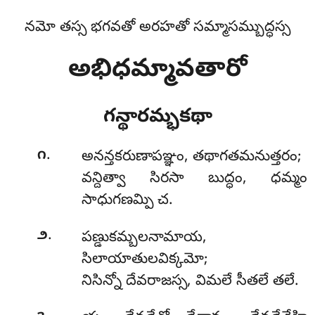
నమో తస్స భగవతో అరహతో సమ్మాసమ్బుద్ధస్స
అభిధమ్మావతారో
గన్థారమ్భకథా
.
౧
అనన్తకరుణాపఞ్ఞం
, తథాగతమనుత్తరం;
వన్దిత్వా సిరసా బుద్ధం, ధమ్మం
సాధుగణమ్పి చ.
.
౨
పణ్డుకమ్బలనామాయ,
సిలాయాతులవిక్కమో;
నిసిన్నో దేవరాజస్స, విమలే సీతలే తలే.