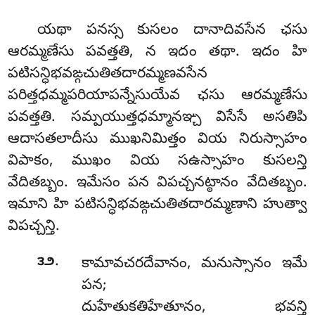
యథా పనస్స కుసలం దానాదివసేన ఛసు
ఆరమ్మణేసు పవత్తతి, న ఇదం తథా. ఇదం హి
పటిసన్ధిభవఙ్గచుతితదారమ్మణవసేన
పరిత్తధమ్మపరియాపన్నేసుయేవ ఛసు ఆరమ్మణేసు
పవత్తతి. సమ్పయుత్తధమ్మానఞ్చ విసేసే అసతిపి
ఆదాసతలాదీసు ముఖనిమిత్తం వియ నిరుస్సాహం
విపాకం, ముఖం వియ సఉస్సాహం కుసలన్తి
వేదితబ్బం. ఇమేసం పన విపచ్చనట్ఠానం వేదితబ్బం.
ఇమాని హి పటిసన్ధిభవఙ్గచుతితదారమ్మణాని హుత్వా
విపచ్చన్తి.
.
౩౨
కామావచరదేవానం
, మనుస్సానం ఇమే
పన;
దుహేతుకతిహేతూనం, భవన్తి