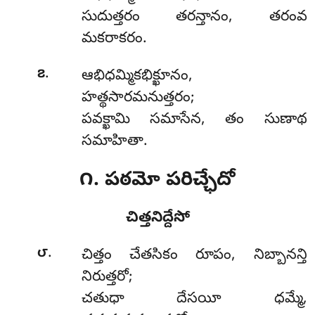
సుదుత్తరం తరన్తానం, తరంవ
మకరాకరం.
.
౭
ఆభిధమ్మికభిక్ఖూనం,
హత్థసారమనుత్తరం;
పవక్ఖామి సమాసేన, తం సుణాథ
సమాహితా.
౧. పఠమో పరిచ్ఛేదో
చిత్తనిద్దేసో
.
౮
చిత్తం
చేతసికం రూపం, నిబ్బానన్తి
నిరుత్తరో;
చతుధా దేసయీ ధమ్మే,