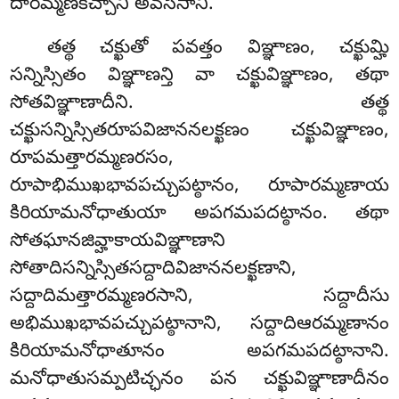
దారమ్మణకిచ్చాని అవసేసాని.
తత్థ
చక్ఖుతో పవత్తం విఞ్ఞాణం, చక్ఖుమ్హి
సన్నిస్సితం విఞ్ఞాణన్తి వా చక్ఖువిఞ్ఞాణం, తథా
సోతవిఞ్ఞాణాదీని. తత్థ
చక్ఖుసన్నిస్సితరూపవిజాననలక్ఖణం చక్ఖువిఞ్ఞాణం
,
రూపమత్తారమ్మణరసం,
రూపాభిముఖభావపచ్చుపట్ఠానం, రూపారమ్మణాయ
కిరియామనోధాతుయా అపగమపదట్ఠానం. తథా
సోతఘానజివ్హాకాయవిఞ్ఞాణాని
సోతాదిసన్నిస్సితసద్దాదివిజాననలక్ఖణాని,
సద్దాదిమత్తారమ్మణరసాని, సద్దాదీసు
అభిముఖభావపచ్చుపట్ఠానాని, సద్దాదిఆరమ్మణానం
కిరియామనోధాతూనం అపగమపదట్ఠానాని.
మనోధాతుసమ్పటిచ్ఛనం పన చక్ఖువిఞ్ఞాణాదీనం