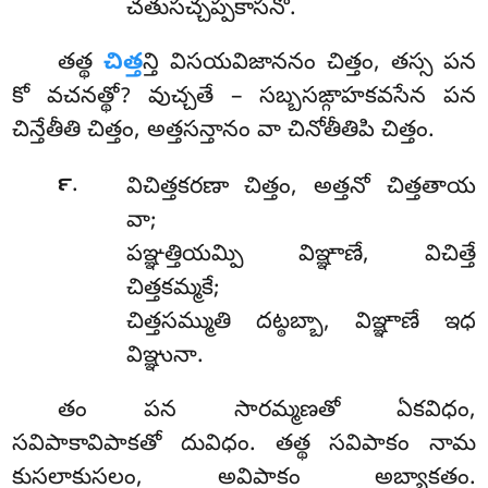
చతుసచ్చప్పకాసనో.
తత్థ
చిత్త
న్తి విసయవిజాననం చిత్తం, తస్స పన
కో వచనత్థో? వుచ్చతే – సబ్బసఙ్గాహకవసేన పన
చిన్తేతీతి చిత్తం, అత్తసన్తానం వా చినోతీతిపి చిత్తం.
.
౯
విచిత్తకరణా
చిత్తం, అత్తనో చిత్తతాయ
వా;
పఞ్ఞత్తియమ్పి విఞ్ఞాణే, విచిత్తే
చిత్తకమ్మకే;
చిత్తసమ్ముతి దట్ఠబ్బా, విఞ్ఞాణే ఇధ
విఞ్ఞునా.
తం పన సారమ్మణతో ఏకవిధం,
సవిపాకావిపాకతో దువిధం. తత్థ సవిపాకం నామ
కుసలాకుసలం, అవిపాకం అబ్యాకతం.