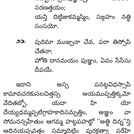
సరణత్తయం;
యన్తి దిట్ఠిజుకమ్మస్మిం, సఙ్గహం నత్థి
సంసయో.
.
౨౫
పురిమా
ముఞ్చనా చేవ, పరా తిస్సోపి
చేతనా;
హోతి దానమయం పుఞ్ఞం, ఏవం సేసేసు
దీపయే.
ఇదాని అస్స పనట్ఠవిధస్సాపి
కామావచరకుసలచిత్తస్స అయముప్పత్తిక్కమో
వేదితబ్బో. యదా హి యో
దేయ్యధమ్మప్పటిగ్గాహకాదిసమ్పత్తిం, అఞ్ఞం వా
సోమనస్సహేతుం ఆగమ్మ హట్ఠపహట్ఠో ‘‘అత్థి దిన్న’’న్తి
ఆదినయప్పవత్తం సమ్మాదిట్ఠిం పురక్ఖత్వా పరేహి