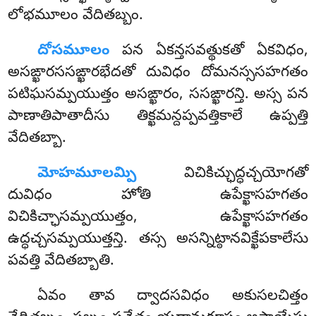
లోభమూలం వేదితబ్బం.
దోసమూలం
పన ఏకన్తసవత్థుకతో ఏకవిధం,
అసఙ్ఖారససఙ్ఖారభేదతో దువిధం దోమనస్ససహగతం
పటిఘసమ్పయుత్తం అసఙ్ఖారం, ససఙ్ఖారన్తి. అస్స పన
పాణాతిపాతాదీసు తిక్ఖమన్దప్పవత్తికాలే ఉప్పత్తి
వేదితబ్బా.
మోహమూలమ్పి
విచికిచ్ఛుద్ధచ్చయోగతో
దువిధం హోతి ఉపేక్ఖాసహగతం
విచికిచ్ఛాసమ్పయుత్తం, ఉపేక్ఖాసహగతం
ఉద్ధచ్చసమ్పయుత్తన్తి. తస్స అసన్నిట్ఠానవిక్ఖేపకాలేసు
పవత్తి వేదితబ్బాతి.
ఏవం తావ ద్వాదసవిధం అకుసలచిత్తం