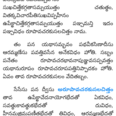
వితక్కవిచారపీతివిప్పహీనం
సుఖచిత్తేకగ్గతాసమ్పయుత్తం చతుత్థం,
వితక్కవిచారపీతిసుఖవిప్పహీనం
ఉపేక్ఖాచిత్తేకగ్గతాసమ్పయుత్తం పఞ్చమన్తి ఇదం
పఞ్చవిధం
రూపావచరకుసలచిత్తం నామ.
తం పన యథాసమ్భవం పథవీకసిణాదీసు
ఆరమ్మణేసు పవత్తివసేన అనేకవిధం హోతి. సబ్బం
పనేతం రూపావచరభావనాపుఞ్ఞవసప్పవత్తం
యథానురూపం రూపావచరూపపత్తినిప్ఫాదకం హోతి.
ఏవం తావ రూపావచరకుసలం వేదితబ్బం.
సేసేసు పన ద్వీసు
అరూపావచరకుసలచిత్తం
తావ ఉపేక్ఖావేదనాయోగభేదతో ఏకవిధం,
సవత్థుకావత్థుకభేదతో దువిధం,
హీనమజ్ఝిమపణీతభేదతో తివిధం, ఆరమ్మణభేదతో