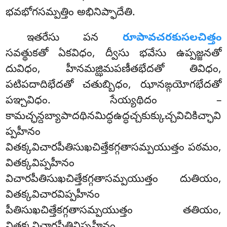
భవభోగసమ్పత్తిం అభినిప్ఫాదేతి.
ఇతరేసు పన
రూపావచరకుసలచిత్తం
సవత్థుకతో ఏకవిధం, ద్వీసు భవేసు ఉప్పజ్జనతో
దువిధం, హీనమజ్ఝిమపణీతభేదతో తివిధం,
పటిపదాదిభేదతో చతుబ్బిధం, ఝానఙ్గయోగభేదతో
పఞ్చవిధం. సేయ్యథిదం –
కామచ్ఛన్దబ్యాపాదథినమిద్ధఉద్ధచ్చకుక్కుచ్చవిచికిచ్ఛావి
ప్పహీనం
వితక్కవిచారపీతిసుఖచిత్తేకగ్గతాసమ్పయుత్తం
పఠమం,
వితక్కవిప్పహీనం
విచారపీతిసుఖచిత్తేకగ్గతాసమ్పయుత్తం
దుతియం,
వితక్కవిచారవిప్పహీనం
పీతిసుఖచిత్తేకగ్గతాసమ్పయుత్తం తతియం,