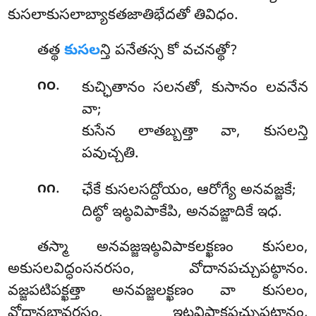
కుసలాకుసలాబ్యాకతజాతిభేదతో తివిధం.
తత్థ
కుసల
న్తి పనేతస్స కో వచనత్థో?
.
౧౦
కుచ్ఛితానం సలనతో, కుసానం లవనేన
వా;
కుసేన లాతబ్బత్తా వా, కుసలన్తి
పవుచ్చతి.
.
౧౧
ఛేకే కుసలసద్దోయం, ఆరోగ్యే అనవజ్జకే;
దిట్ఠో ఇట్ఠవిపాకేపి, అనవజ్జాదికే ఇధ.
తస్మా అనవజ్జఇట్ఠవిపాకలక్ఖణం కుసలం,
అకుసలవిద్ధంసనరసం, వోదానపచ్చుపట్ఠానం.
వజ్జపటిపక్ఖత్తా అనవజ్జలక్ఖణం వా కుసలం,
వోదానభావరసం, ఇట్ఠవిపాకపచ్చుపట్ఠానం,