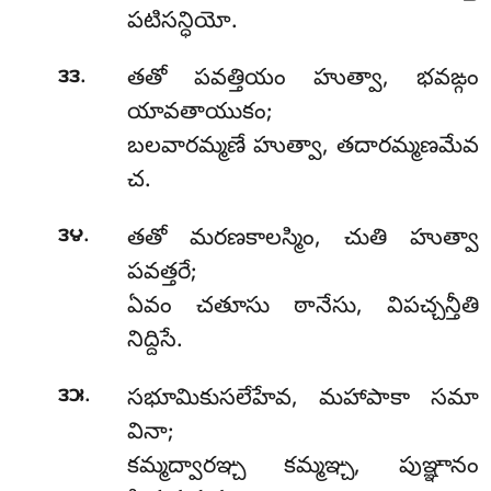
పటిసన్ధియో.
.
౩౩
తతో పవత్తియం హుత్వా, భవఙ్గం
యావతాయుకం;
బలవారమ్మణే హుత్వా, తదారమ్మణమేవ
చ.
.
౩౪
తతో
మరణకాలస్మిం, చుతి హుత్వా
పవత్తరే;
ఏవం చతూసు ఠానేసు, విపచ్చన్తీతి
నిద్దిసే.
.
౩౫
సభూమికుసలేహేవ, మహాపాకా సమా
వినా;
కమ్మద్వారఞ్చ కమ్మఞ్చ, పుఞ్ఞానం