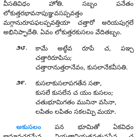
వీసతివిధం హోతి. సబ్బం పనేతం
లోకుత్తరభావనాపుఞ్ఞవసప్పవత్తం
మగ్గానురూపఫలప్పవత్తియా చత్తారో అరియపుగ్గలే
అభినిప్ఫాదేతి. ఏవం లోకుత్తరకుసలం వేదితబ్బం.
.
౨౮
కామే
అట్ఠేవ రూపే చ, పఞ్చ
చత్తారిరూపిసు;
చత్తారానుత్తరానేవం, కుసలానేకవీసతి.
.
౨౯
కుసలాకుసలాపగతేన సతా,
కుసలే కుసలేన చ యం కుసలం;
చతుభూమిగతం మునినా వసినా,
లపితం లపితం సకలమ్పి మయా.
అకుసలం
పన భూమితో ఏకవిధం