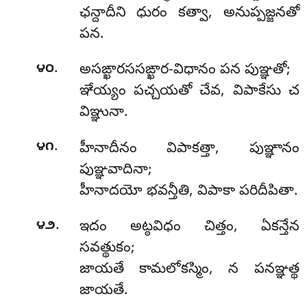
ఛన్దాదీని ధురం కత్వా, అనుప్పజ్జనతో
పన.
.
౪౦
అసఙ్ఖారససఙ్ఖార-విధానం పన పుఞ్ఞతో;
ఞేయ్యం పచ్చయతో చేవ, విపాకేసు చ
విఞ్ఞునా.
.
౪౧
హీనాదీనం విపాకత్తా, పుఞ్ఞానం
పుఞ్ఞవాదినా;
హీనాదయో భవన్తీతి, విపాకా పరిదీపితా.
.
౪౨
ఇదం అట్ఠవిధం చిత్తం, ఏకన్తేన
సవత్థుకం;
జాయతే కామలోకస్మిం, న పనఞ్ఞత్థ
జాయతే.