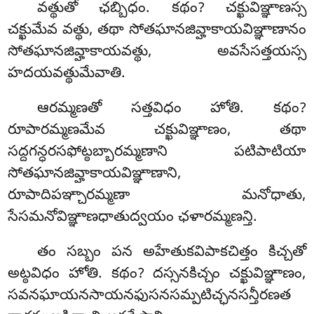
వత్థుతో ఛబ్బిధం. కథం? చక్ఖువిఞ్ఞాణస్స
చక్ఖుమేవ వత్థు, తథా సోతఘానజివ్హాకాయవిఞ్ఞాణానం
సోతఘానజివ్హాకాయవత్థు, అవసేసత్తయస్స
హదయవత్థుమేవాతి.
ఆరమ్మణతో సత్తవిధం హోతి. కథం?
రూపారమ్మణమేవ చక్ఖువిఞ్ఞాణం, తథా
సద్దగన్ధరసఫోట్ఠబ్బారమ్మణాని పటిపాటియా
సోతఘానజివ్హాకాయవిఞ్ఞాణాని,
రూపాదిపఞ్చారమ్మణా మనోధాతు,
సేసమనోవిఞ్ఞాణధాతుద్వయం ఛళారమ్మణన్తి.
తం సబ్బం పన అహేతుకవిపాకచిత్తం కిచ్చతో
అట్ఠవిధం హోతి. కథం? దస్సనకిచ్చం చక్ఖువిఞ్ఞాణం,
సవనఘాయనసాయనఫుసనసమ్పటిచ్ఛనసన్తీరణత