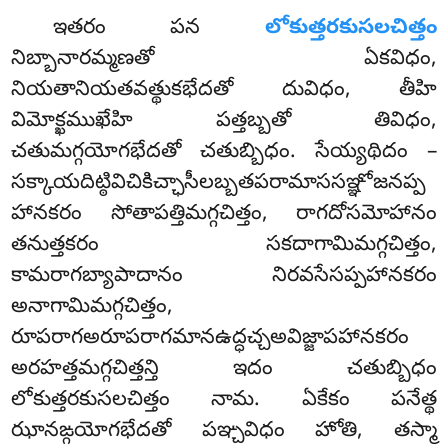
ఇతరం పన
లోకుత్తరకుసలచిత్తం
నిబ్బానారమ్మణతో ఏకవిధం,
నియతానియతవత్థుకభేదతో దువిధం, తీహి
విమోక్ఖముఖేహి పత్తబ్బతో తివిధం,
చతుమగ్గయోగభేదతో చతుబ్బిధం
. సేయ్యథిదం –
సక్కాయదిట్ఠివిచికిచ్ఛాసీలబ్బతపరామాససఞ్ఞోజనప్ప
హానకరం సోతాపత్తిమగ్గచిత్తం, రాగదోసమోహానం
తనుత్తకరం సకదాగామిమగ్గచిత్తం,
కామరాగబ్యాపాదానం నిరవసేసప్పహానకరం
అనాగామిమగ్గచిత్తం,
రూపరాగఅరూపరాగమానఉద్ధచ్చఅవిజ్జాపహానకరం
అరహత్తమగ్గచిత్తన్తి ఇదం చతుబ్బిధం
లోకుత్తరకుసలచిత్తం నామ. ఏకేకం పనేత్థ
ఝానఙ్గయోగభేదతో పఞ్చవిధం హోతి, తస్మా