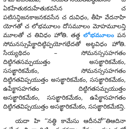
కామావచరమేవ, నియతానియతవత్థువసేన చ
ఏకహేతుకదుహేతుకవసేన చ
పటిసన్ధిజనకాజనకవసేన చ దువిధం, తీహి వేదనాహి
యోగతో చ లోభమూలం దోసమూలం మోహమూలన్తి
మూలతో చ తివిధం హోతి. తత్థ
లోభమూలం
పన
సోమనస్సుపేక్ఖాదిట్ఠిప్పయోగభేదతో అట్ఠవిధం హోతి.
సేయ్యథిదం – సోమనస్ససహగతం
దిట్ఠిగతసమ్పయుత్తం అసఙ్ఖారికమేకం,
ససఙ్ఖారికమేకం, సోమనస్ససహగతం
దిట్ఠిగతవిప్పయుత్తం అసఙ్ఖారికమేకం, ససఙ్ఖారికమేకం,
ఉపేక్ఖాసహగతం దిట్ఠిగతసమ్పయుత్తం
అసఙ్ఖారికమేకం, ససఙ్ఖారికమేకం, ఉపేక్ఖాసహగతం
దిట్ఠిగతవిప్పయుత్తం అసఙ్ఖారికమేకం, ససఙ్ఖారికమేకన్తి.
యదా
హి ‘‘నత్థి కామేసు ఆదీనవో’’తిఆదినా