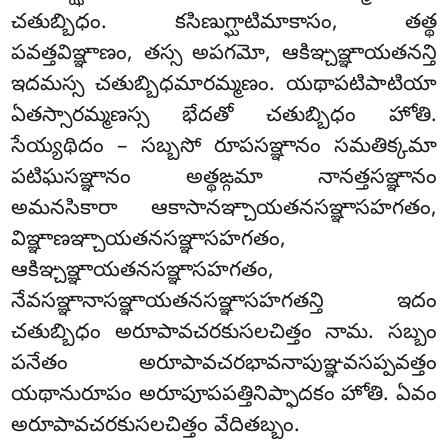
చతుబ్బిధం. కసిణుగ్ఘాటిమాకాసం, తత్థ
పవత్తవిఞ్ఞాణం, తస్స అపగమో, ఆకిఞ్చఞ్ఞాయతనన్తి
ఇదమస్స చతుబ్బిధమారమ్మణం. యథాపటిపాటియా
ఏతస్సారమ్మణస్స భేదతో చతుబ్బిధం హోతి.
సేయ్యథిదం – సబ్బసో రూపసఞ్ఞానం సమతిక్కమా
పటిఘసఞ్ఞానం అత్థఙ్గమా నానత్తసఞ్ఞానం
అమనసికారా ఆకాసానఞ్చాయతనసఞ్ఞాసహగతం,
విఞ్ఞాణఞ్చాయతనసఞ్ఞాసహగతం,
ఆకిఞ్చఞ్ఞాయతనసఞ్ఞాసహగతం,
నేవసఞ్ఞానాసఞ్ఞాయతనసఞ్ఞాసహగతన్తి ఇదం
చతుబ్బిధం అరూపావచరకుసలచిత్తం నామ. సబ్బం
పనేతం అరూపావచరభావనాపుఞ్ఞవసప్పవత్తం
యథానురూపం అరూపూపపత్తినిప్ఫాదకం హోతి. ఏవం
అరూపావచరకుసలచిత్తం వేదితబ్బం.