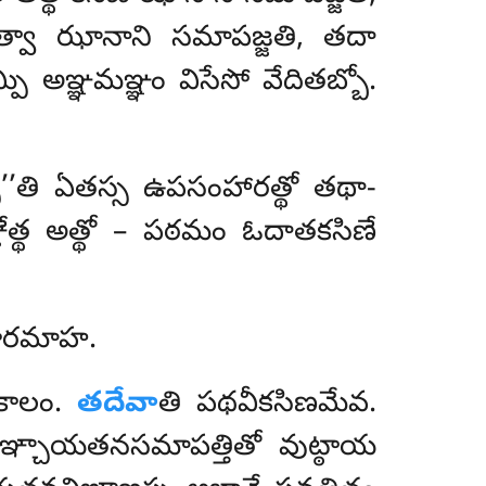
ిత్వా ఝానాని సమాపజ్జతి, తదా
ి అఞ్ఞమఞ్ఞం విసేసో వేదితబ్బో.
్పీ’’తి ఏతస్స ఉపసంహారత్థో తథా-
ేత్థ అత్థో – పఠమం ఓదాతకసిణే
లాకారమాహ.
రకాలం.
తదేవా
తి పథవీకసిణమేవ.
సానఞ్చాయతనసమాపత్తితో వుట్ఠాయ