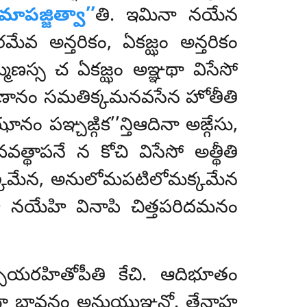
పజ్జిత్వా’’
తి. ఇమినా నయేన
్తరమేవ అన్తరికం, ఏకజ్ఝం అన్తరికం
మణస్స చ ఏకజ్ఝం అఞ్ఞథా విసేసో
మ్మణానం సమతిక్కమనవసేన హోతీతి
 ఝానం పఞ్చఙ్గిక’’న్తిఆదినా అఙ్గేసు,
త్థాపనే న కోచి విసేసో అత్థీతి
మక్కమేన, అనులోమపటిలోమక్కమేన
 నయేహి వినాపి చిత్తపరిదమనం
్సయరహితోపీతి కేచి. ఆదిభూతం
 భావనం అనుయుఞ్జన్తో. తేనాహ