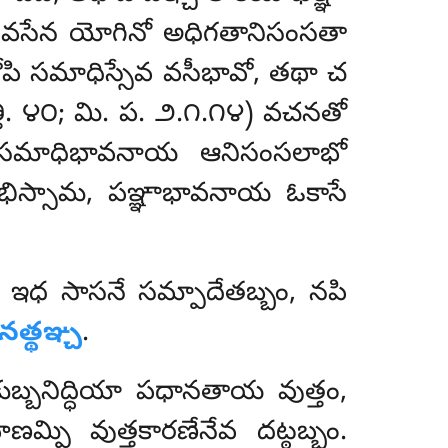
వసేన యోగినో అధిగతానిసంసతా
వోపి సమాధిస్సేవ వసీభావో, తథా చ
తి. ౪౦; మి. ప. ౨.౧.౧౪) వచనతో
 సమాధిభావనాయ ఆనిసంసలాభో
రభిస్సామ, పఞ్ఞాభావనాయ ఓకాసే
ేవ ఇధ సాసనే సమ్పాదేతబ్బం, నపి
నత్థఞ్చ
.
కుబ్బనిద్ధియా పధానతాయ వుత్తం,
ణమ్పి వుత్తకారణేనేవ దట్ఠబ్బం.