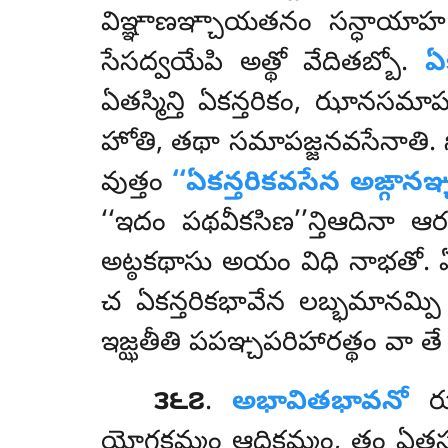
విఞ్ఞాణఞ్చాయతనం సన్ధాయా
సేసద్వయేపి అత్థో వేదితబ్బో.
ఏ
ఏతస్మిన్తి ఏకన్తరికం, ఝానసమ
హోతి, తథా సమాపజ్జనవసేనాతి. 
వుత్తం
‘‘ఏకన్తరికవసేన అఙ్గా
‘‘ఇదం పథవీకసిణ’’న్తిఆదినా ఆర
అట్ఠకథాసు అయం విధి నాభతో. 
చ ఏకన్తరికభావేన లబ్భమానమ్
ఇజ్ఝతీతి పపఞ్చపరిహారత్థం వా తే
౩౬౭
.
అభావితభావనో
ఝా
యోగకమ్మం ఆదికమ్మం, తం ఏతస్స