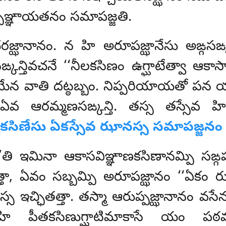
చఞ్ఞాయతనం సమాపజ్జతి.
చరజ్ఝానానం. న హి అరూపజ్ఝానేసు అఙ్గసఙ్కన
్కన్తివచనే ‘‘నీలకసిణం ఉగ్ఘాటేత్వా ఆకా
 వాతి దట్ఠబ్బం. నిప్పరియాయతో పన యథా
ఏవ ఆరమ్మణసఙ్కన్తి. తస్స తస్సేవ హి
బకసిణేసు ఏకస్సేవ ఝానస్స సమాపజ్జనం 
’తి ఇమినా ఆకాసవిఞ్ఞాణకసిణానమ్పి సఙ్
ా, ఏవం సబ్బమ్పి అరూపజ్ఝానం ‘‘ఏకం ఝాన’
స ఇచ్ఛితత్తా. తస్మా ఆరుప్పజ్ఝానానం వస
హి పీతకసిణుగ్ఘాటిమాకాసే యం పఠమ