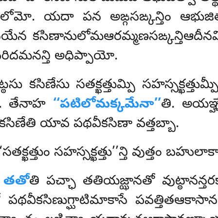
నులోమో. యదా పన అఙ్గసఙ్కన్తిం ఆభుజ
ా నయేన కసిణానులోమఆరమ్మణసఙ్కన్తిఆదీనమ్ప
ిదమనన్తి అధిప్పాయో.
ఠసు కసిణేసు సతక్ఖత్తుమ్పి సహస్సక్ఖత్తుమ
టి. తేనాహ
‘‘పటిలోమక్కమేనా’’
తి. అయఞ్హ
ిణేతి యావ పథవీకసిణా వత్తబ్బా.
ి ‘‘సతక్ఖత్తుం సహస్సక్ఖత్తు’’న్తి వుత్తం బహు
.
తతో
తి పచ్ఛా తతియజ్ఝానతో వుట్ఠానన్త
తో పథవీకసిణుగ్ఘాటిమాకాసే పవత్తితఆకా