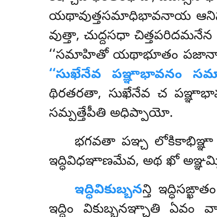
యథావుత్తసమాధిభావనాయ ఆనిస
వుత్తా, చుద్దసధా చిత్తపరిదమనే
‘‘సమాహితో యథాభూతం పజానాతీ’’
‘‘సుఖేనేవ పఞ్ఞాభావనం సమ్పా
థిరతరతా, సుఖేనేవ చ పఞ్ఞాభా
సమ్పత్తేపీతి అధిప్పాయో.
భగవతా పఞ్చ లోకికాభిఞ్ఞా 
ఇద్ధివిధఞాణమేవ, అథ ఖో అఞ్ఞమ్ప
ఇద్ధివికుబ్బన
న్తి
ఇద్ధిసఙ్ఖ
ఇద్ధిం వికుబ్బనఞ్చాతి ఏవం వా