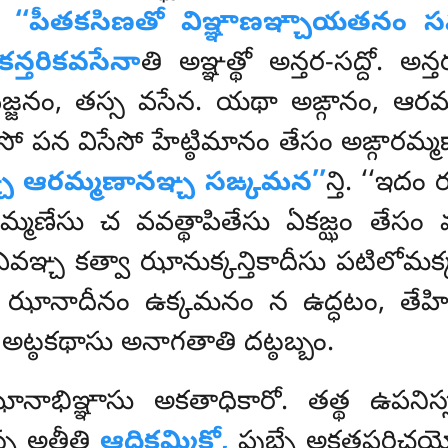
హ
‘‘పీతకసిణతో విఞ్ఞాణఞ్చాయతనం సమా
కన్తరికవసేనా
తి అఞ్ఞత్థో అన్తర-సద్దో. అన
ాపజ్జనం, తస్స వసేన. యథా అఙ్గానం, ఆరమ్
సో పన విసేసో హేట్ఠిమానం తేసం అఙ్గార
నఞ్చ ఆరమ్మణానఞ్చ సఙ్కమన’’
న్తి. ‘‘ఇదం
మ్మణేసు చ వవత్థాపితేసు ఏకజ్ఝం తేసం వవ
ఏవఞ్చ కత్వా ఝానుక్కన్తికాదీసు పటిలో
పి ఝానాదీనం ఉక్కమనం న ఉద్ధటం, తేహి
 అట్ఠకథాసు అనాగతాతి దట్ఠబ్బం.
నాభిఞ్ఞాసు అకతాధికారో. తత్థ ఉపనిస
 అత్థీతి
ఆదికమ్మికో,
పుబ్బే అకతపరిచయో