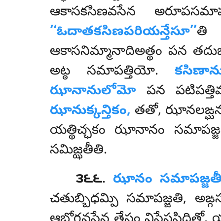
ఆకాసకసిణవసేన అరూపసమాపత
‘‘ఓదాతకసిణపరియన్తేసూ’’
తి 
ఆకాసనిమ్మానాదిఅత్థం పన తదు
అట్ఠ సమాపత్తియో.
కసిణా
ఝానానులోమో
పన పటిపత్తివస
ఝానుక్కన్తికం,
తతో, ఝానలఙ్ఘనత
యత్థిచ్ఛకం ఝానానం సమాపజ్జనా
సమిజ్ఝతీతి.
౩౬౬
.
ఝానం సమాపజ్జత
చతుబ్బిధమ్పి సమాపజ్జతి, అఙ్
ఆభోగవసేన తేసం విసేససిద్ధితో.