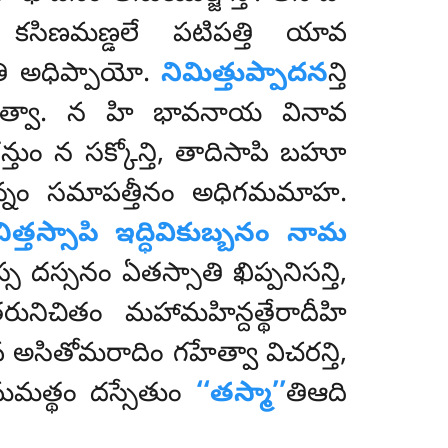
నా కసిణమణ్డలే పటిపత్తి యావ
ాతి అధిప్పాయో.
నిమిత్తుప్పాదన
న్తి
్ఢేత్వా. న హి భావనాయ వినావ
తుం న సక్కోన్తి, తాదిసాపి బహూ
ఠన్నం సమాపత్తీనం అధిగమమాహ.
త్తస్సాపి ఇద్ధివికుబ్బనం నామ
 దస్సనం ఏతస్సాతి ఖిప్పనిసన్తి,
ునిచితం మహామహిన్దత్థేరాదీహి
సితోమరాదిం గహేత్వా విచరన్తి,
ఇమమత్థం దస్సేతుం
‘‘తస్మా’’
తిఆది