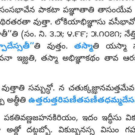
ంసభావేన పాకటా పఞ్ఞాతాతి తాసంయేవ 
న థిరతరతా వుత్తా. లోకియాభిఞ్ఞాసు వసీభా
తి (సం. ని. ౩.౫; ౪.౯౯; ౫.౧౦౭౧; నేత్
దేస్సతీ’’
తి వుత్తం.
తస్మా
తి యస్మా
వనా ఇజ్ఝతి, తస్మా అభిఞ్ఞాకథం తావ ఆ
వుత్తాతి సమ్బన్ధో. న చతుక్కజ్ఝానమత్తమ
ి అత్థీతి
ఉత్తరుత్తరిపణీతపణీతధమ్మదేస
ాతం పకతివణ్ణజహనకిరియం, ఇదం ఇద్ధీసు వి
 అత్థో దట్ఠబ్బో. వికుబ్బనస్స విసుం గహ