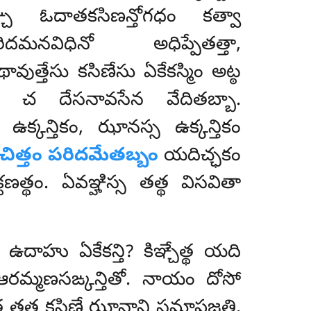
చ ఓదాతకసిణన్తోగధం కత్వా
దమనవిధినో అధిప్పేతత్తా,
వుత్తేసు కసిణేసు ఏకేకస్మిం అట్ఠ
ి చ దేసనావసేన వేదితబ్బా.
క్కన్తికం, ఝానస్స ఉక్కన్తికం
చిత్తం పరిదమేతబ్బం
యదిచ్ఛకం
త్థం. ఏవఞ్హిస్స తత్థ విసవితా
ఉదాహు ఏకేకన్తి? కిఞ్చేత్థ యది
 ఆరమ్మణసఙ్కన్తితో. నాయం దోసో
 తత్థ కసిణే ఝానాని సమాపజ్జతి,