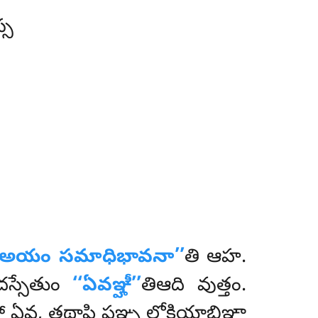
్స
‘అయం సమాధిభావనా’’
తి ఆహ.
దస్సేతుం
‘‘ఏవఞ్హీ’’
తిఆది వుత్తం.
ఏవ, తథాపి పఞ్చ లోకియాభిఞ్ఞా