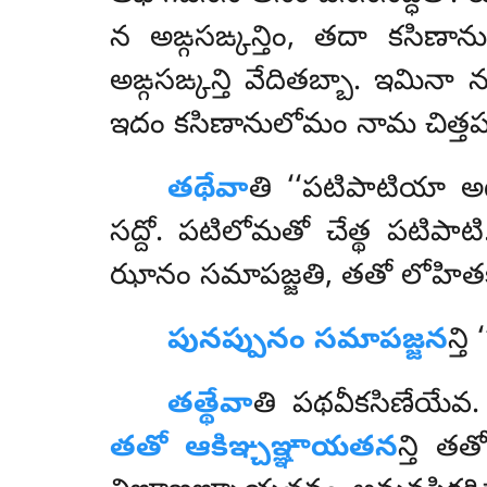
న అఙ్గసఙ్కన్తిం, తదా కసిణా
అఙ్గసఙ్కన్తి వేదితబ్బా. ఇమిన
ఇదం కసిణానులోమం నామ చిత్తపర
తథేవా
తి
‘‘పటిపాటియా అట్
సద్దో. పటిలోమతో చేత్థ పటిపా
ఝానం సమాపజ్జతి, తతో లోహితకస
పునప్పునం సమాపజ్జన
న్త
తత్థేవా
తి
పథవీకసిణేయేవ
తతో ఆకిఞ్చఞ్ఞాయతన
న్తి త