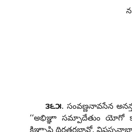
న
౩౬౫
. సంవణ్ణనావసేన
అనన్
‘‘అభిఞ్ఞా సమ్పాదేతుం యోగో 
కిఞ్చాపి థిరతరభావో, విపస్స