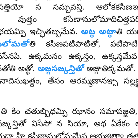
్తియో న సమ్భవన్తి, ఆలోకకసిణఞ్
వుత్తం కసిణానులోమాదిచిత్తపరి
భయమ్పి ఇచ్ఛితబ్బమేవ.
అట్ఠ అట్ఠా
తి యథా
నులోమతో
తి కసిణపటిపాటితో, పటిపాట
ేనపి. ఉక్కమనం ఉక్కన్తం, ఉక్కన్తమేవ ఉ
ోతి అత్థో.
అఙ్గసఙ్కన్తితో
అఙ్గాతిక్కమతో.
దిసుఖత్థం, తేసం ఆరమ్మణానఞ్చ సల్లక్ఖణ
ీ
తి కిం చతుబ్బిధమ్పి ఝానం సమాపజ్జతి, 
గసఙ్కన్తితో విసేసో న సియా, అథ ఏకేకం
 యదా హి కసిణానులోమమేవ ఆభుజిత్వా తత్థ