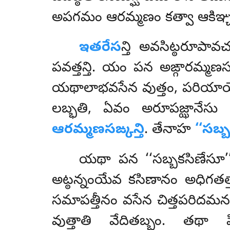
అపగమం ఆరమ్మణం కత్వా ఆకిఞ్
ఇతరేస
న్తి అవసిట్ఠరూపావ
పవత్తన్తి. యం పన అఙ్గారమ్మణసఙ
యథాలాభవసేన వుత్తం, పరియాయేన
లబ్భతి, ఏవం అరూపజ్ఝానేసు 
ఆరమ్మణసఙ్కన్తి
. తేనాహ
‘‘సబ్
యథా
పన ‘‘సబ్బకసిణేసూ’
అట్ఠన్నంయేవ కసిణానం అధిగతత్త
సమాపత్తీనం వసేన చిత్తపరిదమనస్
వుత్తాతి వేదితబ్బం. తథా 