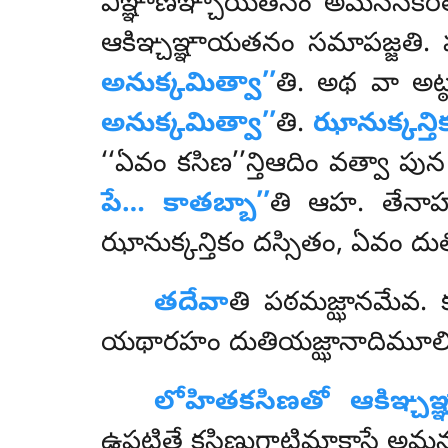
విఞ్ఞాణఞ్చాయతనం అమనసికరిత్
ఆకిఞ్చఞ్ఞాయతనం సమాపజ్జతి. ప
అనుక్కమిత్వా’’
తి. అథ వా అట్
అనుక్కమిత్వా’’
తి.
ఝానుక్కన్తి
‘‘ఏవం కసిణ’’న్తిఆదిం వత్వా ప
పే… కాతబ్బా’’
తి ఆహ. తేన
ఝానుక్కన్తికం దస్సితం, ఏవం 
తదేవా
తి పఠమజ్ఝానమేవ. క
యథారహం దుతియజ్ఝానాదిమూలి
లోహితకసిణతో ఆకిఞ్చ
ఉపట్ఠితే కసిణుగ్ఘాటిమాకాసే అమ