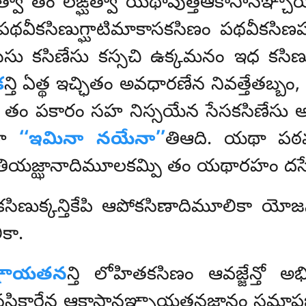
వా తం లఙ్ఘిత్వా యథావుత్తఆకాసానఞ్చాయ
థవీకసిణుగ్ఘాటిమాకాసకసిణం పథవీకసిణపక
ఠసు కసిణేసు కస్సచి ఉక్కమనం ఇధ కసిణ
క
న్తి ఏత్థ ఇచ్ఛితం అవధారణేన నివత్తేతబ్
ున తం పకారం సహ నిస్సయేన సేసకసిణేసు అ
ాహ
‘‘ఇమినా నయేనా’’
తిఆది. యథా పఠమ
దుతియజ్ఝానాదిమూలకమ్పి తం యథారహం దస్స
సిణుక్కన్తికేపి ఆపోకసిణాదిమూలికా యో
కా.
ఞ్ఞాయతన
న్తి లోహితకసిణం ఆవజ్జేన్తో 
నసికారేన ఆకాసానఞ్చాయతనజ్ఝానం సమాపజ్జిత్