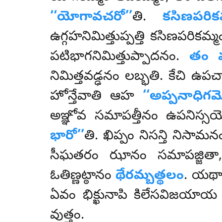
‘‘యోగావచరో’’
తి.
కసిణపరిక
ఉగ్గహనిమిత్తుప్పత్తి కసిణపరికమ
పటిభాగనిమిత్తుప్పాదనం
.
తం వడ
నిమిత్తవడ్ఢనం లబ్భతి. కేచి ఉ
హోన్తేవాతి ఆహ
‘‘అప్పనాధిగమ
అఞ్ఞోవ సమాపత్తీనం ఉపనిస్స
భారో’’
తి. ఖిప్పం నిసన్తి నిసా
సీఘతరం ఝానం సమాపజ్జితా
ఓతిణ్ణట్ఠానం
థేరమ్బత్థలం
. యథా
ఏవం భిక్ఖునాపి కిలేసవిజయాయ
వుత్తం.