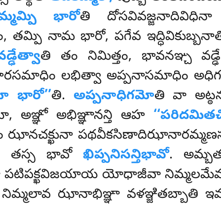
మ్మమ్పి భారో
తి దోసవివజ్జనాదివిధి
్మం, తమ్పి నామ భారో, పగేవ ఇద్ధివికుబ్బన
్ఢేత్వా
తి తం నిమిత్తం, భావనఞ్చ వడ
పచారసమాధిం లభిత్వా అప్పనాసమాధిం అధిగన్
ో భారో’’
తి.
అప్పనాధిగమో
తి వా అట్
యో
, అఞ్ఞో అభిఞ్ఞానన్తి ఆహ
‘‘పరిదమితచి
మనం ఝానచక్ఖునా పథవీకసిణాదిఝానారమ్మణస్స
, తస్స భావో
ఖిప్పనిసన్తిభావో
. అమ్బతర
 పటిపక్ఖవిజయాయ యోధాజీవా నిమ్మలమేవ అ
 నిమ్మలావ ఝానాభిఞ్ఞా వళఞ్జితబ్బాతి 