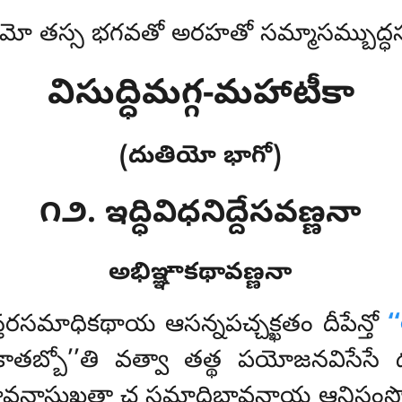
మో తస్స భగవతో అరహతో సమ్మాసమ్బుద్ధస
విసుద్ధిమగ్గ-మహాటీకా
(దుతియో భాగో)
౧౨. ఇద్ధివిధనిద్దేసవణ్ణనా
అభిఞ్ఞాకథావణ్ణనా
తరసమాధికథాయ ఆసన్నపచ్చక్ఖతం దీపేన్తో
‘
కాతబ్బో’’తి వత్వా తత్థ పయోజనవిసేసే 
నాభావనాసుఖతా చ సమాధిభావనాయ ఆనిసంసో 