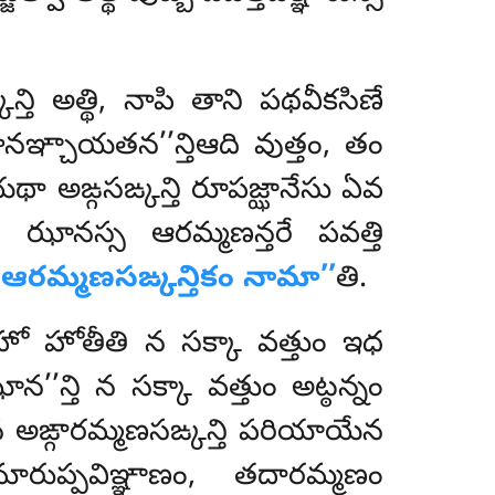
్తి అత్థి, నాపి తాని
పథవీకసిణే
సానఞ్చాయతన’’న్తిఆది వుత్తం, తం
 అఙ్గసఙ్కన్తి రూపజ్ఝానేసు ఏవ
 ఝానస్స ఆరమ్మణన్తరే పవత్తి
ఆరమ్మణసఙ్కన్తికం నామా’’
తి.
గహో హోతీతి న సక్కా వత్తుం ఇధ
’న్తి న సక్కా వత్తుం అట్ఠన్నం
ేన అఙ్గారమ్మణసఙ్కన్తి పరియాయేన
ారుప్పవిఞ్ఞాణం, తదారమ్మణం