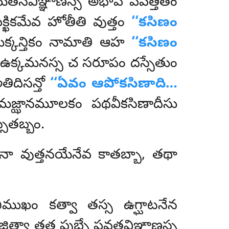
తనవిఞ్ఞాణస్స అభావే పవత్తితం
్ఖికమేవ హోతీతి వుత్తం
‘‘కసిణం
ుక్కన్తికం నామాతి ఆహ
‘‘కసిణం
బం, ఉక్కమనస్స చ సరూపం దస్సేతుం
తిదిసన్తో
‘‘ఏవం ఆపోకసిణాది…
జ్ఝానమూలకం పథవీకసిణాదీసు
ేతబ్బం.
జనా వుత్తనయేనేవ కాతబ్బా, తథా
అభిముఖం కత్వా తస్స ఉగ్ఘాటనేన
వా తత్థ పుబ్బే పవత్తవిఞ్ఞాణస్స