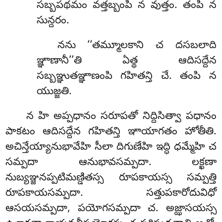
సబ్బపథమం వత్తబ్బంపి న వుత్తం. తంపి న
సున్దరం.
నను ‘‘తమ్మూలకాని చ దసబలాది
ఞ్ఞాణానీ’’తి ఏత్థ ఆదిసద్దేన
సబ్బఞ్ఞుతఞ్ఞాణంపి గహితన్తి చే. తంపి న
యుజ్జతి.
న హి అప్పధానం సరూపతో నిద్దిసిత్వా పధానం
పాకటం ఆదిసద్దేన గహితన్తి ఞాయాగతం హోతీతి.
అచిన్తేయ్యానుభావేహి సీలా దిగుణేహి ఇద్ధి ధమ్మేహి చ
సమ్పదా ఆనుభావసమ్పదా. లక్ఖణా
నుబ్యఞ్జనప్పటిమణ్డితస్స రూపకాయస్స సమ్పత్తి
రూపకాయసమ్పదా. సత్తుపకారోదువిధో
ఆసయసమ్పదా, పయోగసమ్పదా చ. అజ్ఝాసయస్స