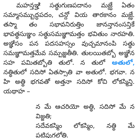
మహన్తఞ్హి సత్థుగుణపదానం మజ్ఝే ఏతం
సమ్మాసమ్బుద్ధపదం, చన్దో వియ తారకానం మజ్ఝే.
తస్మా తం సభావనిరుత్తిం జానన్తానంసన్తికే
భావత్థసుఞ్ఞం సత్థుసమఞ్ఞామత్తం భవితుం నారహతి.
అఞ్ఞేసం పన పదసహస్సం వుచ్చమానంపి సత్థు
సమఞ్ఞామత్తమేవ సమ్పజ్జతీతి. తులయితబ్బో అఞ్ఞేన
సహ పమితబ్బోతి తులో. న తులో
అతులో,
నత్థితులో సదిసో ఏతస్సాతి వా అతులో. భగవా. న
హి అత్థి భగవతో అత్తనా సదిసో కోచి లోకస్మిన్తి.
యథాహ –
న మే ఆచరియో అత్థి, సదిసో మే న
విజ్జతి;
సదేవకస్మిం లోకస్మిం, నత్థి మే
పటిపుగ్గలోతి.