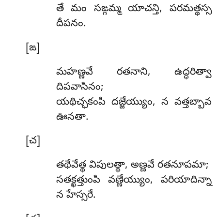
తే మం సఙ్గమ్మ యాచన్తి, పరమత్థస్స
దీపనం.
[ఙ]
మహణ్ణవే రతనాని, ఉద్ధరిత్వా
దిపవాసినం;
యథిచ్ఛకంపి దజ్జేయ్యుం, న వత్తబ్బావ
ఊనతా.
[చ]
తథేవేత్థ
విపులత్థా, అణ్ణవే రతనూపమా;
సతక్ఖత్తుంపి వణ్ణేయ్యుం, పరియాదిన్నా
న హేస్సరే.