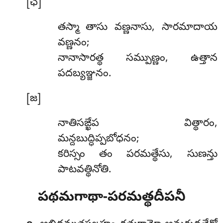
[ఛ]
తస్మా తాసు వణ్ణనాసు, సారమాదాయ
వణ్ణనం;
నానాసారత్థ సమ్పుణ్ణం, ఉత్తాన
పదబ్యఞ్జనం.
[జ]
నాతిసఙ్ఖేప విత్థారం,
మన్దబుద్ధిప్పబోధనం;
కరిస్సం తం పరమత్థేసు, సుణన్తు
పాటవత్థినోతి.
పథమగాథా-పరమత్థదీపనీ