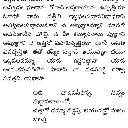
అనిట్ఠఫలభూతానం రోగాది అన్తరాయానం ఉప్పత్తియా
ఓకాసో నామ నత్థీతి ఇట్ఠఫలసన్తానవిబాధకాని
అనిట్ఠఫలసన్తానజనకాని చ అపుఞ్ఞకమ్మాని దూరతో
అపనీతానేవ హోన్తి. న హి కమ్మానినామ పుఞ్ఞాని
అపుఞ్ఞాని చ అత్తనో విపాకుప్పత్తియా ఓకాసే అసతి
విపచ్చన్తీతి. తతో తస్మిం సన్తానే ఆయువణ్ణా దయో
ఇట్ఠఫలధమ్మా యావ గన్థనిట్ఠానా యావ
ఆయుకప్పపరియో సానాపి వా వడ్ఢనపక్ఖే ఠత్వా
పవత్తన్తి. యథాహ –
అభి వాదనసీలిస్స, నిచ్చం
వుడ్ఢాపచాయినో;
చత్తారో ధమ్మా వడ్ఢన్తి, ఆయువణ్ణో సుఖం
బలన్తి.