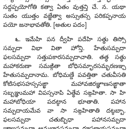
సద్దప్పయోగోతి కత్వా ఏతం వుత్తన్తి చే. న. యథా
సుతం యుత్తం వజ్జేత్వా అస్సుతస్స పరికప్పనాయ
పయో జనాభావతోతి. [అతుల పదం]
. ఇమేహి పన ద్వీహి పదేహి సత్థు తిస్సో
౬
సమ్పదా విభా వితా హోన్తి. హేతుసమ్పదా
ఫలసమ్పదా సత్తుపకారసమ్పదాచాతి. తత్థ సత్థు
మహాకరుణా సమఙ్గితా బోధిసమ్భారసమ్భరణఞ్చ
హేతుసమ్పదానామ. బోధిమణ్డే పవత్తితా చతువీసతి
కోటిసభసహస్ససఙ్ఖా మహావజిరఞ్ఞాణసఙ్ఖాతా
సబ్బఞ్ఞుమహా విపస్సనాపి ఏత్థేవ సఙ్గహితా. సా హి
మహాబోధియా పదట్ఠాన భూతాతి. పహాన
సమ్పదాయమేవ వా సా సఙ్గహితాతి దట్ఠబ్బా.
ఫలసమ్పదా చతుబ్బిధా పహానసమ్పదా