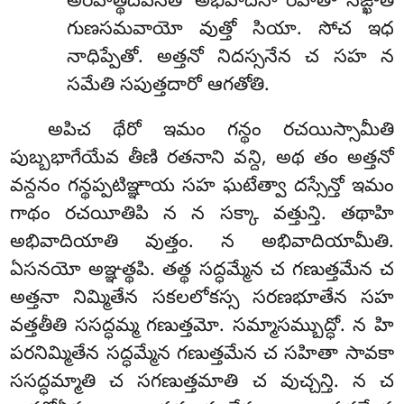
అరహత్థదీపనతో అభివాదనా రహతా సఙ్ఖాత
గుణసమవాయో వుత్తో సియా. సోచ ఇధ
నాధిప్పేతో. అత్తనో నిదస్సనేన చ సహ న
సమేతి సపుత్తదారో ఆగతోతి.
అపిచ థేరో ఇమం గన్థం రచయిస్సామీతి
పుబ్బభాగేయేవ తీణి రతనాని వన్ది, అథ తం అత్తనో
వన్దనం గన్థప్పటిఞ్ఞాయ సహ ఘటేత్వా దస్సేన్తో ఇమం
గాథం రచయీతిపి న న సక్కా వత్తున్తి. తథాహి
అభివాదియాతి వుత్తం. న అభివాదియామీతి.
ఏసనయో అఞ్ఞత్థపి. తత్థ సద్ధమ్మేన చ గణుత్తమేన చ
అత్తనా నిమ్మితేన సకలలోకస్స సరణభూతేన సహ
వత్తతీతి ససద్ధమ్మ గణుత్తమో. సమ్మాసమ్బుద్ధో. న హి
పరనిమ్మితేన సద్ధమ్మేన గణుత్తమేన చ సహితా సావకా
ససద్ధమ్మాతి చ సగణుత్తమాతి చ వుచ్చన్తి. న చ