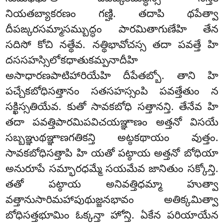
నియతబ్యాకరణం గణ్హి. తదాపి థపేత్వా
దీపఙ్కరసమ్మాసమ్బుద్ధం పారమితాగుణేహి తేన
సదిసో కోచి నత్థేవ. నత్థిభావోచస్స తదా పవత్తే హి
దససహస్సిలోకధాతుకమ్పనాదీహి
అసాధారణపాటిహారియేహి దీపేతబ్బో. తాని హి
పచ్చేకబోధిసత్తానం సతసహస్సంపి పవత్తేతుం న
సక్ఖిస్సతియేవ. కుతో సావకబోధి సత్తానన్తి. తేనేవ హి
తదా పవత్తిపారమిపవిచయఞ్ఞాణం అత్తనో విసయే
సబ్బఞ్ఞుథఞ్ఞాణగతికన్తి అట్ఠకథాయం వుత్తం.
సావకబోధిసత్తాపి హి యతో పట్ఠాయ అత్తనో బోధియా
అనురూపే సమ్భారధమ్మే సయమేవ జానితుం సక్కోన్తి.
తతో పట్ఠాయ అనివత్తిధమ్మా హుత్వా
వత్తానుసారిమహాపుథుజ్జనభావం అతిక్కమిత్వా
బోధిసత్తభూమిం ఓక్కన్తా హోన్తి. ఏకేన పరియాయేన