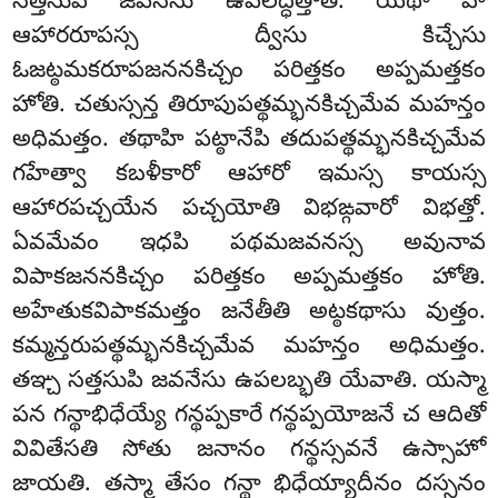
సత్తసుపి జవనేసు ఉపలద్ధత్తాతి. యథా హి
ఆహారరూపస్స ద్వీసు కిచ్చేసు
ఓజట్ఠమకరూపజననకిచ్చం పరిత్తకం అప్పమత్తకం
హోతి. చతుస్సన్త తిరూపుపత్థమ్భనకిచ్చమేవ మహన్తం
అధిమత్తం. తథాహి పట్ఠానేపి తదుపత్థమ్భనకిచ్చమేవ
గహేత్వా కబళీకారో ఆహారో ఇమస్స కాయస్స
ఆహారపచ్చయేన పచ్చయోతి విభఙ్గవారో విభత్తో.
ఏవమేవం ఇధపి పథమజవనస్స అవునావ
విపాకజననకిచ్చం పరిత్తకం అప్పమత్తకం హోతి.
అహేతుకవిపాకమత్తం జనేతీతి అట్ఠకథాసు వుత్తం.
కమ్మన్తరుపత్థమ్భనకిచ్చమేవ మహన్తం అధిమత్తం.
తఞ్చ సత్తసుపి జవనేసు ఉపలబ్భతి యేవాతి. యస్మా
పన గన్థాభిధేయ్యే గన్థప్పకారే గన్థప్పయోజనే చ ఆదితో
వివితేసతి సోతు జనానం గన్థస్సవనే ఉస్సాహో
జాయతి. తస్మా తేసం గన్థా భిధేయ్యాదీనం దస్సనం