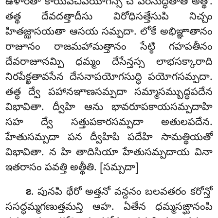
ఉళారతా కాయవచీపయోగస్స చ పరిసుద్ధతాతి అత్థో.
తత్థ దేవదత్తాదీసు విరోధిసత్తేసుపి నిచ్చం
హితజ్ఝాసయతా ఆసయ సమ్పదా. లోకే అభిఞ్ఞాతానం
రాజూనం రాజమహామత్తానం సేట్ఠి గహపతీనం
దేవరాజూనమ్పి ధమ్మం దేసేన్తస్స లాభసక్కారాది
నిరపేక్ఖతావసేన దేసనాపయోగసుద్ధి పయోగసమ్పదా.
తత్థ ద్వే పహానఞాణసమ్పదా సమ్మాసమ్బుద్ధపదేన
విభావితా. ద్వీహి ఆను భావరూపకాయసమ్పదాహి
సహ ద్వే సత్తుపకారసమ్పదా అతులపదేన.
హేతుసమ్పదా పన ద్వీహిపి పదేహి సామత్థియతో
విభావితా. న హి తాదిసియా హేతుసమ్పదాయ వినా
ఇతరాసం పవత్తి అత్థీతి. [సమ్పదా]
. పునపి థేరో అత్తనో వన్దనం బలవతరం కరోన్తో
౭
ససద్ధమ్మగణుత్తమన్తి ఆహ. ఏతేన ధమ్మసఙ్ఘానంపి