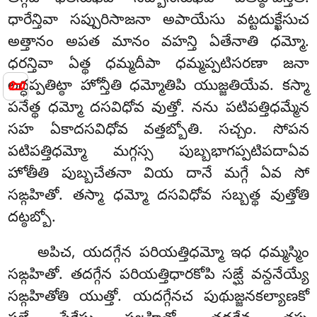
ధారేన్తివా సప్పురిసాజనా అపాయేసు వట్టదుక్ఖేసుచ
అత్తానం అపత మానం వహన్తి ఏతేనాతి ధమ్మో.
ధరన్తివా ఏత్థ ధమ్మదీపా ధమ్మప్పటిసరణా జనా
📜
లద్ధప్పతిట్ఠా హోన్తీతి ధమ్మోతిపి యుజ్జతియేవ. కస్మా
పనేత్థ ధమ్మో దసవిధోవ వుత్తో. నను పటిపత్తిధమ్మేన
సహ ఏకాదసవిధోవ వత్తబ్బోతి. సచ్చం. సోపన
పటిపత్తిధమ్మో మగ్గస్స పుబ్బభాగప్పటిపదాఏవ
హోతీతి పుబ్బచేతనా వియ దానే మగ్గే ఏవ సో
సఙ్గహితో. తస్మా ధమ్మో దసవిధోవ సబ్బత్థ వుత్తోతి
దట్ఠబ్బో.
అపిచ, యదగ్గేన పరియత్తిధమ్మో ఇధ ధమ్మస్మిం
సఙ్గహితో. తదగ్గేన పరియత్తిధారకోపి సఙ్ఘే వన్దనేయ్యే
సఙ్గహితోతి యుత్తో. యదగ్గేనచ పుథుజ్జనకల్యాణకో