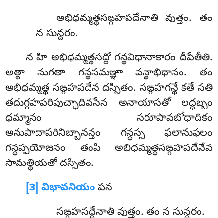
అభిధమ్మత్థసఙ్గహపదేనాతి
వుత్తం. తం
న సున్దరం.
న హి అభిధమ్మత్థసద్దో గన్థవిధానాకారం దీపేతీతి.
అత్థా నుగతా గన్థసమఞ్ఞా వన్థాభిధానం. తం
అభిధమ్మత్థ సఙ్గహపదేన దస్సితం. సఙ్గహగన్థే కతే సతి
తదుగ్గహపరిపుచ్ఛాదివసేన అనాయాసతో లద్ధబ్బం
ధమ్మానం సరూపావబోధాదికం
అనుపాదాపరినిబ్బానన్తం గన్థస్స ఫలానుఫలం
గన్థప్పయోజనం తంపి అభిధమ్మత్థసఙ్గహపదేనేవ
సామత్థియతో దస్సితం.
[౩] విభావనియం
పన
సఙ్గహసద్దేనాతి వుత్తం. తం న సున్దరం.