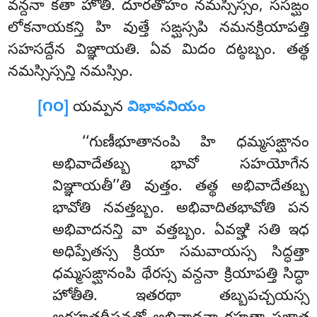
వన్దనా కతా హోతి. దూరతోహం నమస్సిస్సం, ససఙ్ఘం
లోకనాయకన్తి హి వుత్తే సఙ్ఘస్సపి నమనక్రియాపత్తి
సహసద్దేన విఞ్ఞాయతి. ఏవ మిదం దట్ఠబ్బం. తత్థ
నమస్సిస్సన్తి నమస్సిం.
[౧౦]
యమ్పన
విభావనియం
‘‘గుణీభూతానంపి హి ధమ్మసఙ్ఘానం
అభివాదేతబ్బ భావో సహయోగేన
విఞ్ఞాయతీ’’తి వుత్తం. తత్థ అభివాదేతబ్బ
భావోతి నవత్తబ్బం. అభివాదితభావోతి పన
అభివాదనన్తి
వా వత్తబ్బం. ఏవఞ్హి సతి ఇధ
అధిప్పేతస్స క్రియా సమవాయస్స సిద్ధత్తా
ధమ్మసఙ్ఘానంపి థేరస్స వన్దనా క్రియాపత్తి సిద్ధా
హోతీతి. ఇతరథా తబ్బపచ్చయస్స