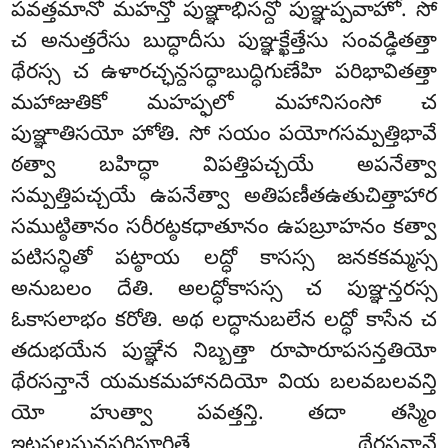
పవత్తమానో మహన్తో పుఞ్ఞాభిసన్దో పుఞ్ఞప్పవాహో. సో
చ అనుత్తరేసు బుద్ధాదీసు పుఞ్ఞక్ఖేత్తేసు సంవడ్ఢితత్తా
థేరస్స చ ఉళారచ్ఛన్దసద్ధాబుద్ధిగుణేహి పరిభావితత్తా
మహాజుతికో మహప్ఫలో మహానిసంసో చ
పుఞ్ఞాతిసయో హోతి. సో సయం పయోగసమ్పత్తిభావే
ఠత్వా బహిద్ధా విపత్తిపచ్చయే అపనేత్వా
సమ్పత్తిపచ్చయే ఉపనేత్వా అతిపణీతఉతుచిత్తాహార
సముట్ఠితానం సరీరట్ఠకధాతూనం ఉపబ్రూహనం కత్వా
పటిసన్ధితో పట్ఠాయ లద్ధో కాసస్స జనకకమ్మస్స
అనుబలం దేతి. అలద్ధోకాసస్స చ పుఞ్ఞన్తరస్స
ఓకాసలాభం కరోతి. అథ లద్ధానుబలేన లద్ధో కాసేన చ
తదుభయేన పుఞ్ఞేన నిబ్బత్తా రూపారూపసన్తతియో
థేరసన్తానే యమకమహానదియో వియ బలవబలవన్తి
యో హుత్వా పవత్తన్తి. తదా తస్మిం
ఇట్ఠఫలఘనపరిపూరితే థేరసన్తానే