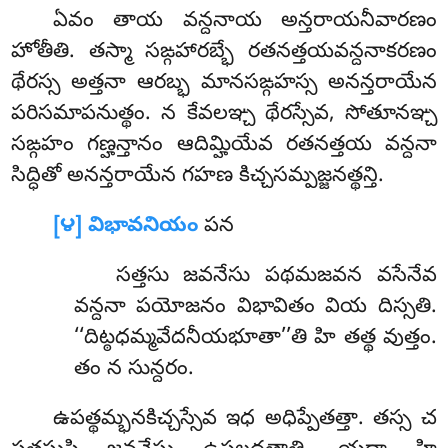
ఏవం తాయ వన్దనాయ అన్తరాయనీవారణం
హోతీతి. తస్మా సఙ్గహారబ్భే రతనత్తయవన్దనాకరణం
థేరస్స అత్తనా ఆరబ్భ మానసఙ్గహస్స అనన్తరాయేన
పరిసమాపనుత్థం. న కేవలఞ్చ థేరస్సేవ, సోతూనఞ్చ
సఙ్గహం గణ్హన్తానం ఆదిమ్హియేవ రతనత్తయ వన్దనా
సిద్ధితో అనన్తరాయేన గహణ కిచ్చసమ్పజ్జనత్థన్తి.
[౪] విభావనియం
పన
సత్తసు
జవనేసు పథమజవన వసేనేవ
వన్దనా పయోజనం విభావితం వియ దిస్సతి.
‘‘దిట్ఠధమ్మవేదనీయభూతా’’తి హి తత్థ వుత్తం.
తం న సున్దరం.
ఉపత్థమ్భనకిచ్చస్సేవ ఇధ అధిప్పేతత్తా. తస్స చ