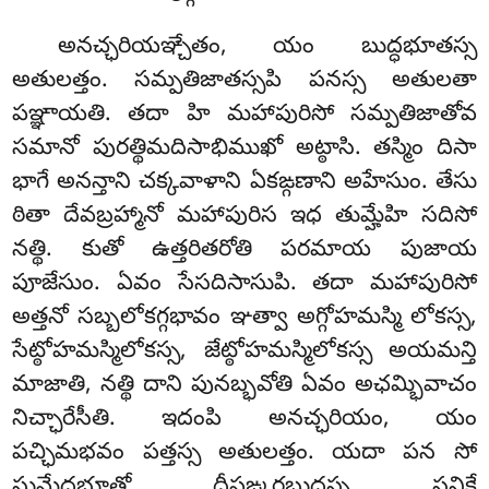
అనచ్ఛరియఞ్చేతం, యం బుద్ధభూతస్స
అతులత్తం. సమ్పతిజాతస్సపి పనస్స అతులతా
పఞ్ఞాయతి. తదా హి మహాపురిసో సమ్పతిజాతోవ
సమానో పురత్థిమదిసాభిముఖో అట్ఠాసి. తస్మిం దిసా
భాగే అనన్తాని చక్కవాళాని ఏకఙ్గణాని అహేసుం. తేసు
ఠితా దేవబ్రహ్మానో మహాపురిస ఇధ తుమ్హేహి సదిసో
నత్థి. కుతో ఉత్తరితరోతి
పరమాయ పుజాయ
పూజేసుం. ఏవం సేసదిసాసుపి. తదా మహాపురిసో
అత్తనో సబ్బలోకగ్గభావం ఞత్వా అగ్గోహమస్మి లోకస్స,
సేట్ఠోహమస్మిలోకస్స, జేట్ఠోహమస్మిలోకస్స అయమన్తి
మాజాతి, నత్థి దాని పునబ్భవోతి ఏవం అఛమ్భివాచం
నిచ్ఛారేసీతి. ఇదంపి అనచ్ఛరియం, యం
పచ్ఛిమభవం పత్తస్స అతులత్తం. యదా పన సో
సుమేధభూతో దీపఙ్కరబుద్ధస్స సన్తికే