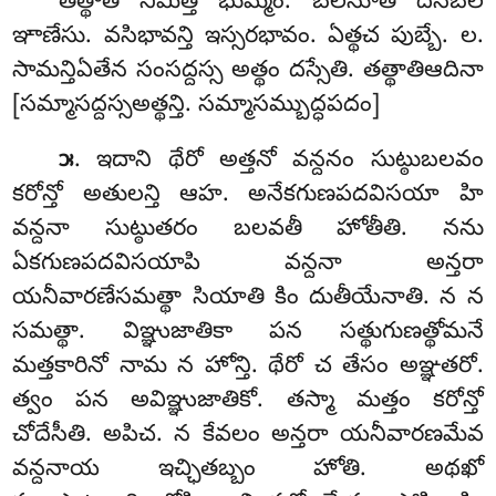
తత్థాతి నిమిత్తే భుమ్మం. బలేసూతి దసబల
ఞాణేసు. వసిభావన్తి ఇస్సరభావం. ఏత్థచ పుబ్బే. ల.
సామన్తిఏతేన సంసద్దస్స అత్థం దస్సేతి. తత్థాతిఆదినా
[సమ్మాసద్దస్సఅత్థన్తి. సమ్మాసమ్బుద్ధపదం]
. ఇదాని థేరో అత్తనో వన్దనం సుట్ఠుబలవం
౫
కరోన్తో అతులన్తి ఆహ. అనేకగుణపదవిసయా హి
వన్దనా సుట్ఠుతరం బలవతీ హోతీతి. నను
ఏకగుణపదవిసయాపి వన్దనా అన్తరా
యనీవారణేసమత్థా సియాతి కిం దుతీయేనాతి. న న
సమత్థా. విఞ్ఞుజాతికా పన సత్థుగుణత్థోమనే
మత్తకారినో నామ న హోన్తి
. థేరో చ తేసం అఞ్ఞతరో.
త్వం పన అవిఞ్ఞుజాతికో. తస్మా మత్తం కరోన్తో
చోదేసీతి. అపిచ. న కేవలం అన్తరా యనీవారణమేవ
వన్దనాయ ఇచ్ఛితబ్బం హోతి. అథఖో