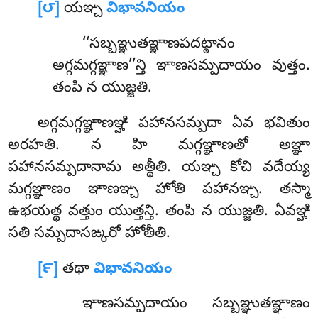
[౮]
యఞ్చ
విభావనియం
‘‘సబ్బఞ్ఞుతఞ్ఞాణపదట్ఠానం
అగ్గమగ్గఞ్ఞాణ’’న్తి ఞాణసమ్పదాయం వుత్తం.
తంపి న యుజ్జతి.
అగ్గమగ్గఞ్ఞాణఞ్హి పహానసమ్పదా ఏవ భవితుం
అరహతి. న హి మగ్గఞ్ఞాణతో అఞ్ఞా
పహానసమ్పదానామ అత్థీతి. యఞ్చ కోచి వదేయ్య
మగ్గఞ్ఞాణం ఞాణఞ్చ హోతి పహానఞ్చ. తస్మా
ఉభయత్థ వత్తుం యుత్తన్తి. తంపి న యుజ్జతి. ఏవఞ్హి
సతి సమ్పదాసఙ్కరో హోతీతి.
[౯]
తథా
విభావనియం
ఞాణసమ్పదాయం
సబ్బఞ్ఞుతఞ్ఞాణం