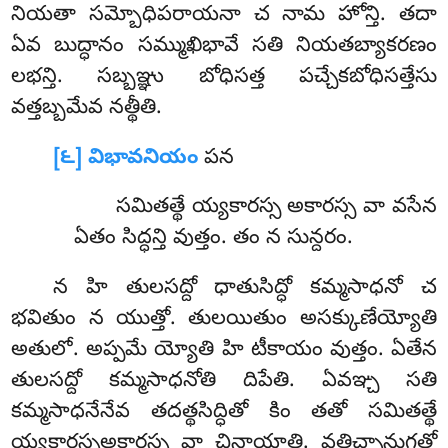
నియతా సమ్బోధిపరాయనా చ నామ హోన్తి. తదా
ఏవ బుద్ధానం సమ్ముఖిభావే సతి నియతబ్యాకరణం
లభన్తి. సబ్బఞ్ఞు బోధిసత్త పచ్చేకబోధిసత్తేసు
వత్తబ్బమేవ నత్థీతి.
[౬] విభావనియం
పన
సమితత్థే య్యకారస్స అకారస్స వా వసేన
ఏతం సిద్ధన్తి వుత్తం. తం న సున్దరం.
న హి తులసద్దో ధాతుసిద్ధో కమ్మసాధనో చ
భవితుం న యుత్తో. తులయితుం అసక్కుణేయ్యోతి
అతులో. అప్పమే య్యోతి హి టీకాయం వుత్తం. ఏతేన
తులసద్దో కమ్మసాధనోతి దిపేతి. ఏవఞ్చ సతి
కమ్మసాధనేనేవ తదత్థసిద్ధితో కిం తతో సమితత్థే
య్యకారస్సఅకారస్స వా చిన్తాయాతి. వత్తిచ్ఛానుగతో