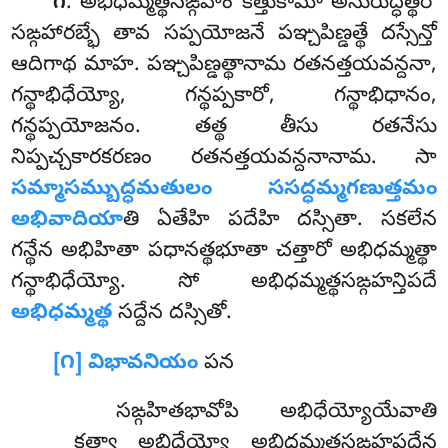
. అభిధమ్మత్థసఙ్గహం కత్తుకామో అనురుద్ధత్థేరో
౧
సఙ్గహారబ్భే తావ సప్పయోజనే పఞ్చపిణ్డత్థే దస్సేన్తో
ఆదిగాథ మాహ. పఞ్చపిణ్డత్థానామ రతనత్తయవన్దనా,
గన్థాభిధేయ్యో, గన్థప్పకారో, గన్థాభిధానం,
గన్థప్పయోజనం. తత్థ తీసు రతనేసు
నిప్పచ్చకారకరణం రతనత్తయవన్దనానామ. సా
సమ్మాసమ్బుద్ధమతులం ససద్ధమ్మగణుత్తమం
అభివాదియా
తి ఏతేహి పదేహి దస్సితా. సకలేన
గన్థేన అభిహితా పధానత్థభూతా చత్తారో అభిధమ్మత్థా
గన్థాభిధేయ్యో. సో అభిధమ్మత్థసఙ్గహన్తిపదే
అభిధమ్మత్థ
సద్దేన దస్సితో.
[౧] విభావనియం
పన
సఙ్గహితభావోపి అభిధేయ్యోయేవాతి
కత్వా అభిధేయ్యో అభిధమ్మత్థసఙ్గహపదేన