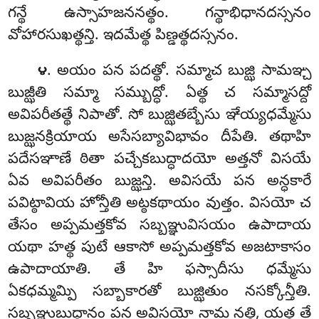
గన్థే ఉస్సాహజననత్థం. గన్థాభిధానదస్సనం
వోహారసుఖత్థన్తి. ఇదమేత్థ పిణ్డత్థదస్సనం.
. అయం పన పదత్థో. సమ్మాచ బుజ్ఝి సామఞ్చ
౪
బుజ్ఝీతి సమ్మా సమ్బుద్ధో. ఏత్థ చ సమ్మాసద్దో
అవిపరీతత్థే నిపాతో. సో బుజ్ఝితబ్బేసు ఞేయ్యధమ్మేసు
బుజ్ఝనక్రియాయ అసేసబ్యావిభావం దీపేతి. తథాహి
పదేసఞాణే ఠితా పచ్చేకబుద్ధాదయో అత్తనో విసయే
ఏవ అవిపరీతం బుజ్ఝన్తి. అవిసయే పన అన్ధకారే
పవిట్ఠావియ హోన్తీతి అట్ఠకథాయం వుత్తం. విసయో చ
తేసం అప్పమత్తకోవ సబ్బఞ్ఞువిసయం ఉపాదాయ
యథా హత్థ పుటే ఆకాసో అప్పమత్తకోవ అజటాకాసం
ఉపాదాయాతి. తే హి ఫస్సాదీసు ధమ్మేసు
ఏకధమ్మమ్పి సబ్బాకారతో బుజ్ఝితుం నసక్కోన్తీతి.
సబ్బఞ్ఞుబుద్ధానం పన అవిసయో నామ నత్థి, యత్థ తే