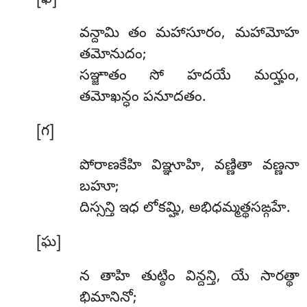
[ఖ]
వన్దామి తం మహాసూరం, మహామోహ
తమోనుదం;
సఞ్జాతం సో హదయే మయ్హం,
తమోఖన్ధం పనూదతం.
[గ]
పోరాణకేహి విఞ్ఞూహి, వణ్ణితా వణ్ణనా
బహూ;
దిస్సన్తి ఇధ లోకమ్హి, అభిధమ్మత్థసఙ్గహే.
[ఘ]
న తాహి తుట్ఠిం విన్దన్తి, యే సారత్థా
భిమానినో;