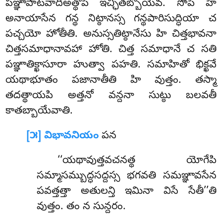
పఞ్ఞాపాటవాదిఅత్థోపి ఇచ్ఛితబ్బోయేవ. సోపి హి
అనాయాసేన గన్థ నిట్ఠానస్స గన్థపారిసుద్ధియా చ
పచ్చయో హోతీతి. అనుస్సతిట్ఠానేసు హి చిత్తభావనా
చిత్తసమాధానావహా హోతి. చిత్త సమాధానే చ సతి
పఞ్ఞాతిక్ఖాసూరా హుత్వా పహతి. సమాహితో భిక్ఖవే
యథాభూతం పజానాతీతి హి వుత్తం. తస్మా
తదత్థాయపి అత్తనో వన్దనా సుట్ఠు బలవతీ
కాతబ్బాయేవాతి.
[౫] విభావనియం
పన
‘‘యథావుత్తవచనత్థ యోగేపి
సమ్మాసమ్బుద్ధసద్దస్స భగవతి సమఞ్ఞావసేన
పవత్తత్తా అతులన్తి ఇమినా విసే సేతీ’’తి
వుత్తం. తం న సున్దరం.