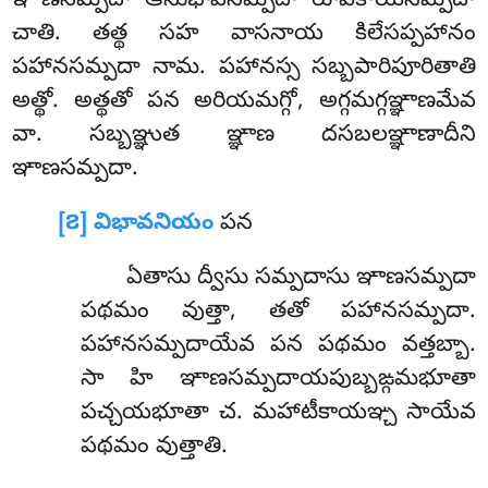
ఞాణసమ్పదా ఆనుభావసమ్పదా రూపకాయసమ్పదా
చాతి. తత్థ సహ వాసనాయ కిలేసప్పహానం
పహానసమ్పదా నామ. పహానస్స సబ్బపారిపూరితాతి
అత్థో. అత్థతో పన అరియమగ్గో, అగ్గమగ్గఞ్ఞాణమేవ
వా. సబ్బఞ్ఞుత ఞ్ఞాణ దసబలఞ్ఞాణాదీని
ఞాణసమ్పదా.
[౭] విభావనియం
పన
ఏతాసు ద్వీసు సమ్పదాసు ఞాణసమ్పదా
పథమం వుత్తా, తతో పహానసమ్పదా.
పహానసమ్పదాయేవ పన పథమం వత్తబ్బా.
సా హి ఞాణసమ్పదాయపుబ్బఙ్గమభూతా
పచ్చయభూతా చ. మహాటీకాయఞ్చ సాయేవ
పథమం వుత్తాతి.