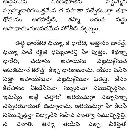
అత్తనోఏవ సరణభూతేన సద్ధమ్మేన
సబ్రహ్మచారిగణుత్తమేన చ సహితా పచ్చేకబుద్ధా తథా
థోమనం అరహన్తీతి, తస్మా ఇదంపి సత్థు
అసాధారణగుణపదమేవ హోతీతి దట్ఠబ్బం.
తత్థ ధారేతీతి ధమ్మో. కే ధారేతి, అత్తానం ధారేన్తే.
ధమ్మో హవే రక్ఖతి ధమ్మచారిన్తి హి వుత్తం. కథఞ్చ
ధారేతి, చతూసు అపాయేసు వట్టదుక్ఖేసుచ
అపతమానే కరోన్తో. కిఞ్చ ధారణంనామ, యేసం వసేన
సత్తా అపాయేసువా వట్టదుక్ఖేసువా పతన్తి, తేసం
కిలేసానం ఏకదేసేనవా సబ్బసోవా సముచ్ఛిన్దనం.
ఇమస్మిం అత్థే చత్తారో అరియమగ్గా నిబ్బానఞ్చ
నిప్పరియాయతో ధమ్మోనామ. అరియమగ్గా హి కిలేసే
సముచ్ఛిన్దన్తా నిబ్బానేన సహేవ హుత్వా సముచ్ఛిన్దన్తి.
న వినాతి, తస్మా తేయేవ పఞ్చ ఏకన్తతో