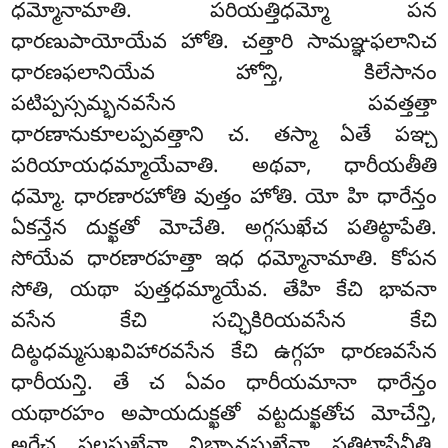
ధమ్మోనామాతి. పరియత్తిధమ్మో పన
ధారణుపాయోయేవ హోతి. చత్తారి సామఞ్ఞఫలానిచ
ధారణఫలానియేవ హోన్తి, కిలేసానం
పటిప్పస్సమ్భనవసేన పవత్తత్తా
ధారణానుకూలప్పవత్తాని చ. తస్మా ఏతే పఞ్చ
పరియాయధమ్మాయేవాతి. అథవా
, ధారీయతీతి
ధమ్మో. ధారణారహోతి వుత్తం హోతి. యో హి ధారేన్తం
ఏకన్తేన దుక్ఖతో మోచేతి. అగ్గసుఖేచ పతిట్ఠాపేతి.
సోయేవ ధారణారహత్తా ఇధ ధమ్మోనామాతి. కోపన
సోతి, యథా పుత్తధమ్మాయేవ. తేహి కేచి భావనా
వసేన కేచి సచ్ఛికిరియవసేన కేచి
దిట్ఠధమ్మసుఖవిహారవసేన కేచి ఉగ్గహ ధారణవసేన
ధారీయన్తి. తే చ ఏవం ధారీయమానా ధారేన్తం
యథారహం అపాయదుక్ఖతో వట్టదుక్ఖతోచ మోచేన్తి,
అగ్గేచ ఫలసుఖేవా నిబ్బానసుఖేవా పతిట్ఠాపేన్తీతి.