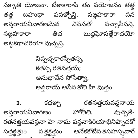
సక్కాతి యోజనా. టీకాకారాపి తం పయోజనం తత్థ
తత్థ బహుధా పపఞ్చేన్తి. సఙ్గహకారా పన
అన్తరాయనీవారణమేవ విసేసతో పచ్చాసీసన్తి.
సఙ్గహకారా తిచ బుద్ధఘోసత్థేరాదయో
అట్ఠకథాచరియా వుచ్చన్తి.
నిప్పచ్చకారస్సేతస్స,
కతస్స రతనత్తయే;
ఆనుభావేన సోసేత్వా,
అన్తరాయే అసేసతోతి హి వుత్తం.
. కథఞ్చ
రతనత్తయవన్దనాయ
౩
అన్తరాయనీవారణం హోతీతి. వుచ్చతే-
రతనత్తయవన్దనా హి నామ వన్దనాకిరియాభినిప్ఫాదకో
సత్తక్ఖత్తుం సత్తక్ఖత్తుం అనేకకోటిసతసహస్సవారే