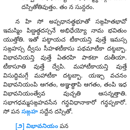
దస్సితోతివుత్తం. తం న సున్దరం.
న హి సో అప్పధానత్థభూతో సఙ్గహితభావో
ఇమస్మిం పిణ్డత్థదస్సనే అభిధేయ్యో నామ భవితుం
యుత్తోతి. ఇతో పట్ఠాయచ టీకాయన్తి వుత్తే ఇమస్స
సఙ్గహస్స ద్వీసు సీహళటీకాసు పథమాటీకా దట్ఠబ్బా.
విభావనియన్తి వుత్తే ఏతరహి పాకటా దుతీయా.
టీకాసూతి వుత్తే ద్వేపి. మహాటీకాయన్తి వుత్తే
విసుద్ధిమగ్గే మహాటీకా దట్ఠబ్బా. యఞ్చ వచనం
విభావనియంపి ఆగతం, అఞ్ఞత్థాపి ఆగతం, తంపి ఇధ
విభావనియంత్వేవ వుచ్చతి ఆసన్నత్తాతి.
సభాగధమ్మసఙ్గహవసేన గన్థవిధానాకారో గన్థప్పకారో.
సో పన
సఙ్గహ
సద్దేన దస్సితో.
[౨] విభావనియం
పన