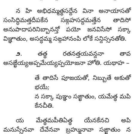
న హి అభిధమ్మత్థసద్దేన వినా అనాయాసతో
సంసిద్ధిమత్తదీపకేన సఙ్గహసద్దమత్తేన తాదిసో
అనుపాదాపరినిబ్బానన్తో పయో జనవిసేసో సక్కా
విఞ్ఞాతుం, అసద్ధమ్మ సఙ్గహానంపి లోకే సన్దిస్సనతోతి.
. తత్థ రతనత్తయవన్దనా తావ
౨
అసఙ్ఖేయ్యఅప్పమేయ్యప్పయోజనా హోతి. యథాహ –
తే తాదిసే పూజయతో, నిబ్బుతే అకుతో
భయే;
న సక్కా పుఞ్ఞం సఙ్ఖాతుం, యమేత్థ మపి
కేనచీతి.
య మేత్థమపీతిఏత్థ యేనకేనచి అపి
మనుస్సేనవా దేవేనవా బ్రహ్మునావా సఙ్ఖాతుం న