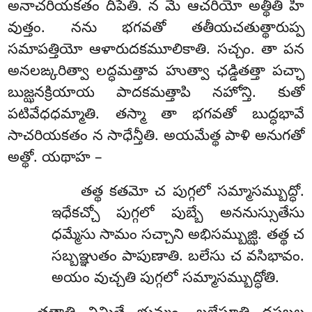
అనాచరియకతం దీపేతి. న మే ఆచరియో అత్థీతి హి
వుత్తం. నను భగవతో తతీయచతుత్థారుప్ప
సమాపత్తియో ఆళారుదకమూలికాతి. సచ్చం. తా పన
అనలఙ్కరిత్వా లద్ధమత్తావ హుత్వా ఛడ్డితత్తా పచ్ఛా
బుజ్ఝనక్రియాయ పాదకమత్తాపి నహోన్తి. కుతో
పటివేధధమ్మాతి. తస్మా తా భగవతో బుద్ధభావే
సాచరియకతం న సాధేన్తీతి. అయమేత్థ పాళి అనుగతో
అత్థో. యథాహ –
తత్థ కతమో చ పుగ్గలో సమ్మాసమ్బుద్ధో.
ఇధేకచ్చో పుగ్గలో పుబ్బే అననుస్సుతేసు
ధమ్మేసు సామం సచ్చాని అభిసమ్బుజ్ఝి. తత్థ చ
సబ్బఞ్ఞుతం పాపుణాతి. బలేసు చ వసిభావం.
అయం వుచ్చతి పుగ్గలో సమ్మాసమ్బుద్ధోతి.