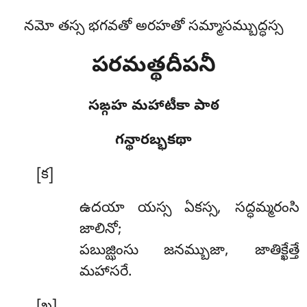
నమో తస్స భగవతో అరహతో సమ్మాసమ్బుద్ధస్స
పరమత్థదీపనీ
సఙ్గహ మహాటీకా పాఠ
గన్థారబ్భకథా
[క]
ఉదయా
యస్స ఏకస్స, సద్ధమ్మరంసి
జాలినో;
పబుజ్ఝింసు జనమ్బుజా, జాతిక్ఖేత్తే
మహాసరే.