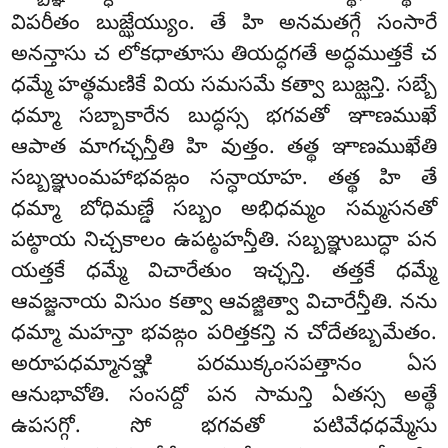
విపరీతం బుజ్ఝేయ్యుం. తే హి అనమతగ్గే సంసారే
అనన్తాసు చ
లోకధాతూసు తియద్ధగతే అద్ధముత్తకే చ
ధమ్మే హత్థమణికే వియ సమసమే కత్వా బుజ్ఝన్తి. సబ్బే
ధమ్మా సబ్బాకారేన బుద్ధస్స భగవతో ఞాణముఖే
ఆపాత మాగచ్ఛన్తీతి హి వుత్తం. తత్థ ఞాణముఖేతి
సబ్బఞ్ఞుంమహాభవఙ్గం సన్ధాయాహ. తత్థ హి తే
ధమ్మా బోధిమణ్డే సబ్బం అభిధమ్మం సమ్మసనతో
పట్ఠాయ నిచ్చకాలం ఉపట్ఠహన్తీతి. సబ్బఞ్ఞుబుద్ధా పన
యత్తకే ధమ్మే విచారేతుం ఇచ్ఛన్తి. తత్తకే ధమ్మే
ఆవజ్జనాయ విసుం కత్వా ఆవజ్జిత్వా విచారేన్తీతి. నను
ధమ్మా మహన్తా భవఙ్గం పరిత్తకన్తి న చోదేతబ్బమేతం.
అరూపధమ్మానఞ్హి పరముక్కంసపత్తానం ఏస
ఆనుభావోతి. సంసద్దో పన సామన్తి ఏతస్స అత్థే
ఉపసగ్గో. సో భగవతో పటివేధధమ్మేసు