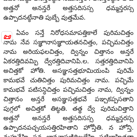
అత్తనో అనన్తరే అత్తసదిసస్స ధమ్మన్తరస్స
ఉప్పాదనట్ఠేనాతి పుబ్బే వుత్తమేవ.
ఏవం సన్తే నిరోధసమాపత్తికాలే పురిమచిత్తం
📜
నామ నేవ సఞ్ఞానాసఞ్ఞాయతనచిత్తం, పచ్ఛిమచిత్తం
నామ అరియఫలచిత్తం, ద్విన్నం చిత్తానం అన్తరే
ఏకరత్తిదివమ్పి ద్వేరత్తిదివానిపి.ల. సత్తరత్తిదివానిపి
అచిత్తకో హోతి. అసఞ్ఞసత్తభూమియంపి పురిమే
కామభవే చుతిచిత్తం పురిమచిత్తం నామ. పచ్ఛిమే
కామభవే పటిసన్ధిచిత్తం పచ్ఛిమచిత్తం నామ, ద్విన్నం
చిత్తానం అన్తరే అసఞ్ఞసత్తభవే పఞ్చకప్పసతాని
పుగ్గలో అచిత్తకో తిట్ఠతి. తత్థ ద్వే పురిమచిత్తాని
అత్తనో అనన్తరే అత్తసదిసస్స ధమ్మన్తరస్స
ఉప్పాదనపచ్చయసత్తిరహితాని హోన్తీతి. న హోన్తి.