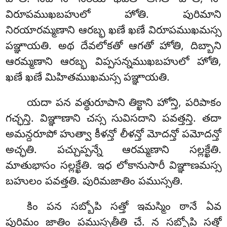
విరూపముఖబహులో హోతి. పురిమాని
నిరయారమ్మణాని ఆరబ్భ ఖణే ఖణే విరూపముఖమస్స
పఞ్ఞాయతి. అథ దేవలోకతో ఆగతో హోతి, దిబ్బాని
ఆరమ్మణాని ఆరబ్భ విప్పసన్నముఖబహులో హోతి,
ఖణే ఖణే మిహితముఖమస్స పఞ్ఞాయతి.
యదా పన వత్థురూపాని తిక్ఖాని హోన్తి, పరిపాకం
గచ్ఛన్తి. విఞ్ఞాణాని చస్స సువిసదాని పవత్తన్తి. తదా
అమన్దరూపో హుత్వా కీళన్తో లీళన్తో మోదన్తో
పమోదన్తో
అచ్ఛతి. పచ్చుప్పన్నే ఆరమ్మణాని సల్లక్ఖేతి.
మాతుభాసం సల్లక్ఖేతి. ఇధ లోకానుసారీ విఞ్ఞాణమస్స
బహులం పవత్తతి. పురిమజాతిం పముస్సతి.
కిం పన సబ్బోపి సత్తో ఇమస్మిం ఠానే ఏవ
పురిమం జాతిం పముస్సతీతి చే. న సబ్బోపి సత్తో