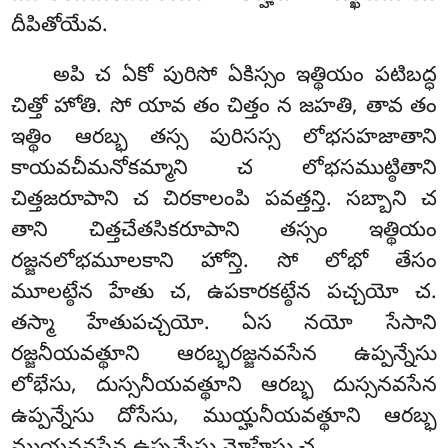
దీపితోయేవ.
అపి చ ఏకో పురిసో ఏకిస్సం ఇత్థియం పటిబద్ధ
చిత్తో హోతి. సో యావ తం చిత్తం న జహతి, తావ తం
ఇత్థిం ఆరబ్భ తస్స పురిసస్స లోభసహజాతాని
కాయవచీమనోకమ్మాని చ లోభసముట్ఠితాని
చిత్తజరూపాని చ చిరకాలంపి పవత్తన్తి. సబ్బాని చ
తాని చిత్తచేతసికరూపాని తస్సం ఇత్థియం
రజ్జనలోభమూలకాని హోన్తి. సో లోభో తేసం
మూలట్ఠేన హేతు చ, ఉపకారకట్ఠేన పచ్చయో చ.
తస్మా హేతుపచ్చయో. ఏస నయో సేసాని
రజ్జనీయవత్థూని ఆరబ్భరజ్జనవసేన ఉప్పన్నేసు
లోభేసు, దుస్సనీయవత్థూని ఆరబ్భ దుస్సనవసేన
ఉప్పన్నేసు దోసేసు, ముయ్హనీయవత్థూని ఆరబ్భ