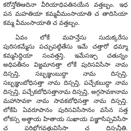
కరోన్తోతిఆదినా వీరియాధిపతినయేన వత్తబ్బం. ఇధ
పన మహతియా కమ్మవీమంసాయాతి చ తాదిసియా
కమ్మ వీమంసాయాతి చ వత్తబ్బం.
ఏవం లోకే మహన్తేసు సుదుక్కరేసు
పురిసకమ్మేసు పచ్చుపట్ఠితేసు ఇమే చత్తారో ధమ్మా
కమ్మసిద్ధియా సంవత్తన్తి. ఇమేసఞ్చ చతున్నం
అధిపతీనం విజ్జమానత్తా లోకే పురిసవిసేసా నామ
దిస్సన్తి, సబ్బఞ్ఞుబుద్ధా నామ దిస్సన్తి,
సబ్బఞ్ఞుబోధిసత్తా నామ దిస్సన్తి, పచ్చేకబుద్ధా నామ
దిస్సన్తి, పచ్చేకబోధిసత్తానామ దిస్సన్తి, అగ్గసావకానామ
మహాసావకా నామ సావకబోధిసత్తా నామ దిస్సన్తి.
లోకేపి ఏవరూపానం పురిసవిసేసానం వసేన సత్త
లోకస్స అత్థాయ హితాయ సుఖాయ పఞ్ఞాసిప్పవిసేసా
చ పరిభోగవత్థువిసేసా చ దిస్సన్తీతి.