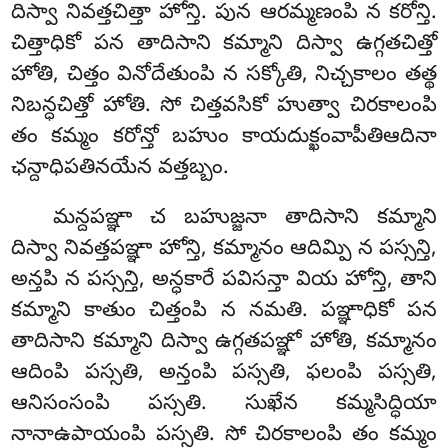
దిస్వా నివత్తచిత్తా హోన్తి. పున ఆరమ్మణంపి న కరోన్తి.
చిత్తాధికో పన తాదిసాని కమ్మాని దిస్వా ఉగ్గతచిత్తో
హోతి, చిత్తం వినోదేతుంపి న సక్కోతి, నిచ్చకాలం తత్థ
నిబన్ధచిత్తో హోతి. సో చిత్తవసికో హుత్వా చిరకాలంపి
తం కమ్మం కరోన్తో బహుం కాయదుక్ఖంవాపీతిఆదినా
ఛన్దాధిపతినయేన వత్తబ్బం.
మన్దపఞ్ఞా చ బహుజ్జనా తాదిసాని కమ్మాని
దిస్వా నివత్తపఞ్ఞా హోన్తి, కమ్మానం ఆదిమ్పి న పస్సన్తి,
అన్తపి న పస్సన్తి, అన్ధకారే పవిసన్తా వియ హోన్తి, తాని
కమ్మాని కాతుం చిత్తంపి న నమతి. పఞ్ఞాధికో పన
తాదిసాని కమ్మాని దిస్వా ఉగ్గతపఞ్ఞో హోతి, కమ్మానం
ఆదింపి పస్సతి, అన్తంపి పస్సతి, ఫలంపి పస్సతి,
ఆనిసంసంపి పస్సతి. సుఖేన కమ్మసిద్ధియా
నానాఉపాయంపి పస్సతి. సో చిరకాలంపి తం కమ్మం