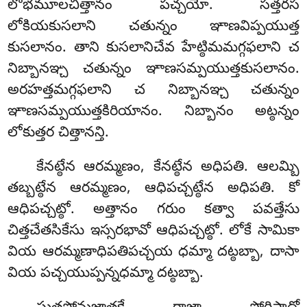
లోభమూలచిత్తానం పచ్చయో. సత్తరస
లోకియకుసలాని చతున్నం ఞాణవిప్పయుత్త
కుసలానం. తాని కుసలానిచేవ హేట్ఠిమమగ్గఫలాని చ
నిబ్బానఞ్చ చతున్నం ఞాణసమ్పయుత్తకుసలానం.
అరహత్తమగ్గఫలాని చ నిబ్బానఞ్చ చతున్నం
ఞాణసమ్పయుత్తకిరియానం. నిబ్బానం అట్ఠన్నం
లోకుత్తర చిత్తానన్తి.
కేనట్ఠేన ఆరమ్మణం, కేనట్ఠేన అధిపతి. ఆలమ్బి
తబ్బట్ఠేన ఆరమ్మణం, ఆధిపచ్చట్ఠేన అధిపతి. కో
ఆధిపచ్చట్ఠో. అత్తానం గరుం కత్వా పవత్తేసు
చిత్తచేతసికేసు ఇస్సరభావో ఆధిపచ్చట్ఠో. లోకే సామికా
వియ ఆరమ్మణాధిపతిపచ్చయ ధమ్మా దట్ఠబ్బా, దాసా
వియ పచ్చయుప్పన్నధమ్మా దట్ఠబ్బా.