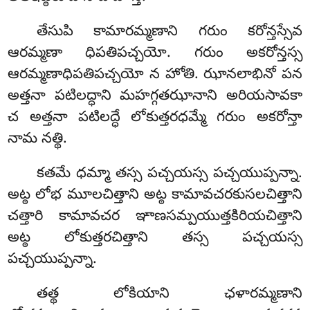
తేసుపి
కామారమ్మణాని గరుం కరోన్తస్సేవ
ఆరమ్మణా ధిపతిపచ్చయో. గరుం అకరోన్తస్స
ఆరమ్మణాధిపతిపచ్చయో న హోతి. ఝానలాభినో పన
అత్తనా పటిలద్ధాని మహగ్గతఝానాని అరియసావకా
చ అత్తనా పటిలద్ధే లోకుత్తరధమ్మే గరుం అకరోన్తా
నామ నత్థి.
కతమే ధమ్మా తస్స పచ్చయస్స పచ్చయుప్పన్నా.
అట్ఠ లోభ మూలచిత్తాని అట్ఠ కామావచరకుసలచిత్తాని
చత్తారి కామావచర ఞాణసమ్పయుత్తకిరియచిత్తాని
అట్ఠ లోకుత్తరచిత్తాని తస్స పచ్చయస్స
పచ్చయుప్పన్నా.
తత్థ లోకియాని ఛళారమ్మణాని