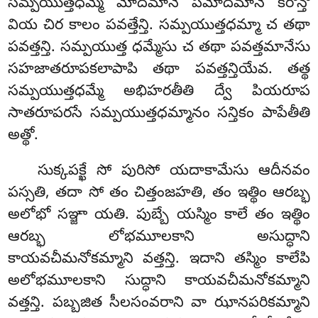
సమ్పయుత్తధమ్మే మోదమానే పమోదమానే కరోన్తో
వియ చిర కాలం పవత్తేన్తి. సమ్పయుత్తధమ్మా చ తథా
పవత్తన్తి. సమ్పయుత్త ధమ్మేసు చ తథా పవత్తమానేసు
సహజాతరూపకలాపాపి తథా పవత్తన్తియేవ. తత్థ
సమ్పయుత్తధమ్మే అభిహరతీతి ద్వే పియరూప
సాతరూపరసే సమ్పయుత్తధమ్మానం సన్తికం పాపేతీతి
అత్థో.
సుక్కపక్ఖే సో పురిసో యదాకామేసు ఆదీనవం
పస్సతి, తదా సో తం చిత్తంజహతి, తం ఇత్థిం ఆరబ్భ
అలోభో సఞ్జా యతి. పుబ్బే యస్మిం కాలే తం ఇత్థిం
ఆరబ్భ లోభమూలకాని అసుద్ధాని
కాయవచీమనోకమ్మాని వత్తన్తి. ఇదాని తస్మిం కాలేపి
అలోభమూలకాని సుద్ధాని కాయవచీమనోకమ్మాని
వత్తన్తి. పబ్బజిత సీలసంవరాని వా ఝానపరికమ్మాని