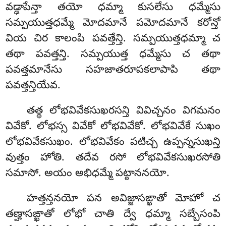
వడ్ఢాపేన్తా తయో ధమ్మా కుసలేసు ధమ్మేసు
సమ్పయుత్తధమ్మే మోదమానే పమోదమానే కరోన్తో
వియ చిర కాలంపి పవత్తేన్తి. సమ్పయుత్తధమ్మా చ
తథా పవత్తన్తి. సమ్పయుత్త ధమ్మేసు చ తథా
పవత్తమానేసు సహజాతరూపకలాపాపి తథా
పవత్తన్తియేవ.
తత్థ
లోభవివేకసుఖరసన్తి వివిచ్చనం విగమనం
వివేకో. లోభస్స వివేకో లోభవివేకో. లోభవివేకే సుఖం
లోభవివేకసుఖం. లోభవివేకం పటిచ్చ ఉప్పన్నసుఖన్తి
వుత్తం హోతి. తదేవ రసో లోభవివేకసుఖరసోతి
సమాసో. అయం అభిధమ్మే పట్ఠాననయో.
హత్తన్తనయో పన అవిజ్జాసఙ్ఖాతో మోహో చ
తణ్హాసఙ్ఖాతో లోభో చాతి ద్వే ధమ్మా సబ్బేసంపి