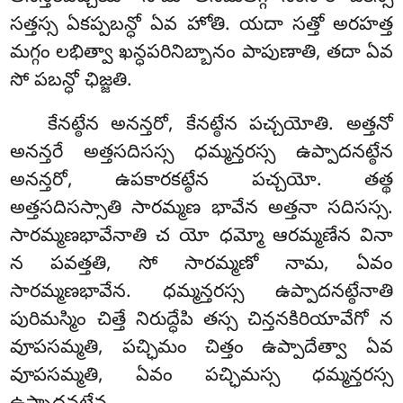
సత్తస్స ఏకప్పబన్ధో ఏవ హోతి. యదా సత్తో అరహత్త
మగ్గం లభిత్వా ఖన్ధపరినిబ్బానం పాపుణాతి, తదా ఏవ
సో పబన్ధో ఛిజ్జతి.
కేనట్ఠేన అనన్తరో, కేనట్ఠేన పచ్చయోతి. అత్తనో
అనన్తరే అత్తసదిసస్స ధమ్మన్తరస్స ఉప్పాదనట్ఠేన
అనన్తరో, ఉపకారకట్ఠేన పచ్చయో. తత్థ
అత్తసదిసస్సాతి సారమ్మణ భావేన అత్తనా సదిసస్స.
సారమ్మణభావేనాతి చ యో ధమ్మో ఆరమ్మణేన వినా
న పవత్తతి, సో సారమ్మణో నామ, ఏవం
సారమ్మణభావేన. ధమ్మన్తరస్స ఉప్పాదనట్ఠేనాతి
పురిమస్మిం చిత్తే నిరుద్ధేపి తస్స చిన్తనకిరియావేగో న
వూపసమ్మతి, పచ్ఛిమం చిత్తం ఉప్పాదేత్వా ఏవ
వూపసమ్మతి, ఏవం పచ్ఛిమస్స ధమ్మన్తరస్స