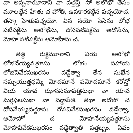
వా అప్పనాఝానాని వా వత్తన్తి. సో అలోభో తేసం
మూలట్ఠేన హేతు చ హోతి, ఉపకారకట్ఠేన పచ్చయోచ.
తస్మా హేతుపచ్చయో. ఏస నయో సేసేసు లోభ
పటిపక్ఖేసు అలోభేసు, దోసపటిపక్ఖేసు అదోసేసు,
మోహ పటిపక్ఖేసు అమోహేసు చ.
తత్థ రుక్ఖమూలాని వియ అలోభో
లోభనేయ్యవత్థూసు లోభం పహాయ
లోభవివేకసుఖరసం వడ్ఢేత్వా తేన సుఖేన
సమ్పయుత్తధమ్మే మోదమానే పమోదమానే కరోన్తో
వియ యావ ఝానసమాపత్తిసుఖా వా యావ
మగ్గఫలసుఖా వా వడ్ఢాపేతి. తథా అదోసో చ
దోసనేయ్యవత్థూసు దోసవివేకసుఖరసం వడ్ఢేత్వా,
అమోహో చ మోహనేయ్యవత్థూసు
మోహవివేకసుఖరసం వడ్ఢేత్వాతి వత్తబ్బం. ఏవం