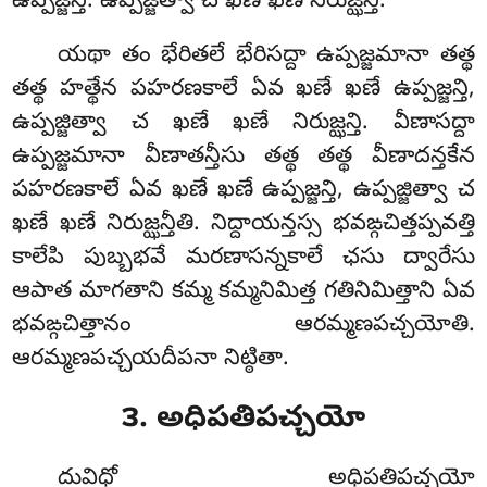
ఉప్పజ్జన్తి. ఉప్పజ్జిత్వా చ ఖణే ఖణే నిరుజ్ఝన్తి.
యథా తం భేరితలే భేరిసద్దా ఉప్పజ్జమానా తత్థ
తత్థ హత్థేన పహరణకాలే ఏవ ఖణే ఖణే ఉప్పజ్జన్తి,
ఉప్పజ్జిత్వా చ ఖణే ఖణే నిరుజ్ఝన్తి. వీణాసద్దా
ఉప్పజ్జమానా వీణాతన్తీసు తత్థ తత్థ వీణాదన్తకేన
పహరణకాలే ఏవ ఖణే ఖణే ఉప్పజ్జన్తి, ఉప్పజ్జిత్వా చ
ఖణే ఖణే నిరుజ్ఝన్తీతి. నిద్దాయన్తస్స భవఙ్గచిత్తప్పవత్తి
కాలేపి పుబ్బభవే మరణాసన్నకాలే ఛసు ద్వారేసు
ఆపాత మాగతాని కమ్మ కమ్మనిమిత్త గతినిమిత్తాని ఏవ
భవఙ్గచిత్తానం ఆరమ్మణపచ్చయోతి.
ఆరమ్మణపచ్చయదీపనా నిట్ఠితా.
౩. అధిపతిపచ్చయో
దువిధో అధిపతిపచ్చయో