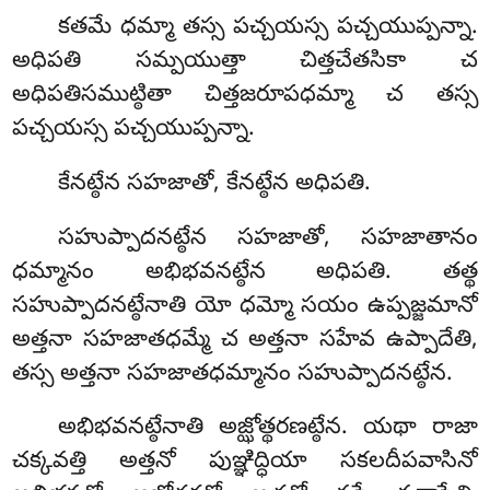
కతమే ధమ్మా తస్స పచ్చయస్స పచ్చయుప్పన్నా.
అధిపతి సమ్పయుత్తా చిత్తచేతసికా చ
అధిపతిసముట్ఠితా చిత్తజరూపధమ్మా చ తస్స
పచ్చయస్స పచ్చయుప్పన్నా.
కేనట్ఠేన సహజాతో, కేనట్ఠేన అధిపతి.
సహుప్పాదనట్ఠేన సహజాతో, సహజాతానం
ధమ్మానం అభిభవనట్ఠేన అధిపతి. తత్థ
సహుప్పాదనట్ఠేనాతి
యో ధమ్మో సయం ఉప్పజ్జమానో
అత్తనా సహజాతధమ్మే చ అత్తనా సహేవ ఉప్పాదేతి,
తస్స అత్తనా సహజాతధమ్మానం సహుప్పాదనట్ఠేన.
అభిభవనట్ఠేనాతి అజ్ఝోత్థరణట్ఠేన. యథా రాజా
చక్కవత్తి అత్తనో పుఞ్ఞిద్ధియా సకలదీపవాసినో