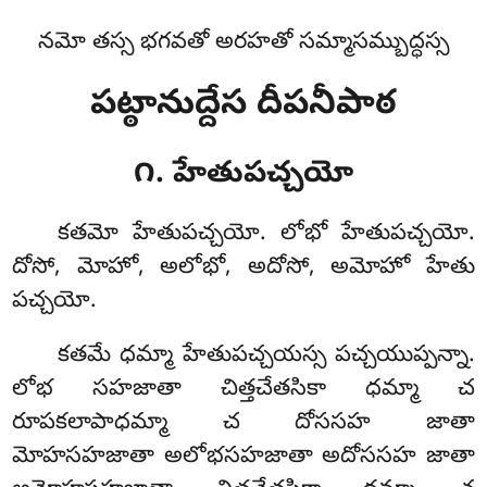
నమో తస్స భగవతో అరహతో సమ్మాసమ్బుద్ధస్స
పట్ఠానుద్దేస దీపనీపాఠ
౧. హేతుపచ్చయో
కతమో
హేతుపచ్చయో. లోభో హేతుపచ్చయో.
దోసో, మోహో, అలోభో, అదోసో, అమోహో హేతు
పచ్చయో.
కతమే ధమ్మా హేతుపచ్చయస్స పచ్చయుప్పన్నా.
లోభ సహజాతా చిత్తచేతసికా ధమ్మా చ
రూపకలాపాధమ్మా చ దోససహ జాతా
మోహసహజాతా అలోభసహజాతా అదోససహ జాతా