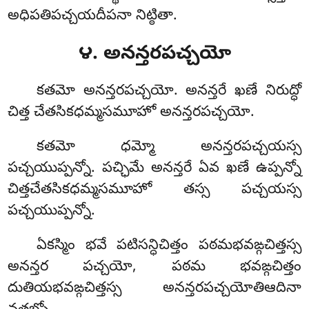
అధిపతిపచ్చయదీపనా నిట్ఠితా.
౪. అనన్తరపచ్చయో
కతమో
అనన్తరపచ్చయో. అనన్తరే ఖణే నిరుద్ధో
చిత్త చేతసికధమ్మసమూహో అనన్తరపచ్చయో.
కతమో ధమ్మో అనన్తరపచ్చయస్స
పచ్చయుప్పన్నో. పచ్ఛిమే అనన్తరే ఏవ ఖణే ఉప్పన్నో
చిత్తచేతసికధమ్మసమూహో తస్స పచ్చయస్స
పచ్చయుప్పన్నో.
ఏకస్మిం భవే పటిసన్ధిచిత్తం పఠమభవఙ్గచిత్తస్స
అనన్తర పచ్చయో, పఠమ భవఙ్గచిత్తం
దుతియభవఙ్గచిత్తస్స అనన్తరపచ్చయోతిఆదినా