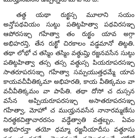
ముయ్హనవసేన ఉప్పన్నేసు మోహేసు చ.
తత్థ
యథా రుక్ఖస్స మూలాని సయం
అన్తోపథవియం సుట్ఠు పతిట్ఠహిత్వా పథవిరసఞ్చ
ఆపోరసఞ్చ గహేత్వా తం రుక్ఖం యావ అగ్గా
అభిహరన్తి, తేన రుక్ఖో చిరకాలం వడ్ఢమానో తిట్ఠతి.
తథా లోభో చ తస్మిం తస్మిం వత్థుమ్హి రజ్జనవసేన సుట్ఠు
పతిట్ఠహిత్వా తస్స తస్స వత్థుస్స పియరూపరసఞ్చ
సాతరూపరసఞ్చ గహేత్వా సమ్పయుత్తధమ్మే యావ
కాయవచీవీతిక్కమా అభిహరతి, కాయ వీతిక్కమం వా
వచీవీతిక్కమం వా పాపేతి. తథా దోసో చ దుస్సన
వసేన అప్పియరూపరసఞ్చ అసాతరూపరసఞ్చ
గహేత్వా, మోహో చ ముయ్హనవసేన నానారమ్మణేసు
నిరత్థకచిత్తాచారరసం వడ్ఢేత్వాతి వత్తబ్బం. ఏవం
అభిహరన్తా తయో ధమ్మా రజ్జనీయాదీసు వత్థూసు