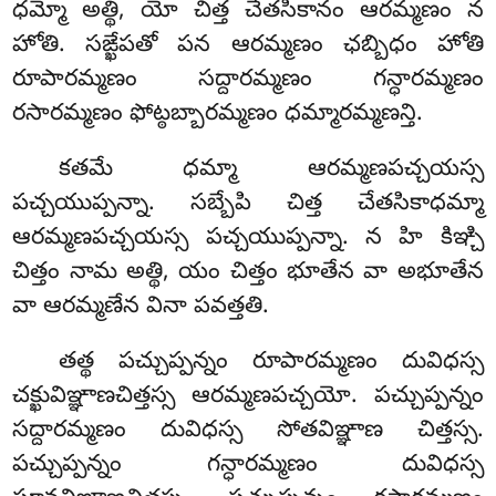
ధమ్మో అత్థి, యో చిత్త చేతసికానం ఆరమ్మణం న
హోతి. సఙ్ఖేపతో పన ఆరమ్మణం ఛబ్బిధం హోతి
రూపారమ్మణం సద్దారమ్మణం గన్ధారమ్మణం
రసారమ్మణం ఫోట్ఠబ్బారమ్మణం ధమ్మారమ్మణన్తి.
కతమే ధమ్మా ఆరమ్మణపచ్చయస్స
పచ్చయుప్పన్నా. సబ్బేపి చిత్త చేతసికాధమ్మా
ఆరమ్మణపచ్చయస్స పచ్చయుప్పన్నా. న హి కిఞ్చి
చిత్తం నామ అత్థి, యం చిత్తం భూతేన వా అభూతేన
వా ఆరమ్మణేన వినా పవత్తతి.
తత్థ పచ్చుప్పన్నం రూపారమ్మణం దువిధస్స
చక్ఖువిఞ్ఞాణచిత్తస్స ఆరమ్మణపచ్చయో. పచ్చుప్పన్నం
సద్దారమ్మణం దువిధస్స సోతవిఞ్ఞాణ చిత్తస్స.
పచ్చుప్పన్నం గన్ధారమ్మణం దువిధస్స