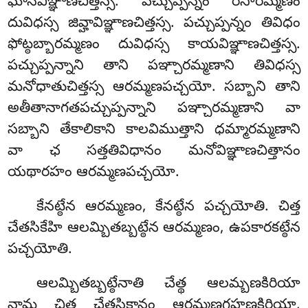
ఘానవిఞ్ఞాణచిత్తస్స. పచ్చుప్పన్నం రసారమ్మణం
దువిధస్స జివ్హావిఞ్ఞాణచిత్తస్స. పచ్చుప్పన్నం తివిధం
ఫోట్ఠబ్బారమ్మణం దువిధస్స కాయవిఞ్ఞాణచిత్తస్స.
పచ్చుప్పన్నాని తాని పఞ్చారమ్మణాని తివిధస్స
మనోధాతుచిత్తస్స ఆరమ్మణపచ్చయో. సబ్బాని తాని
అతీతానాగతపచ్చుప్పన్నాని పఞ్చారమ్మణాని వా
సబ్బాని తేకాలికాని కాలవిముత్తాని ధమ్మారమ్మణాని
వా ఛ సత్తతివిధానం మనోవిఞ్ఞాణచిత్తానం
యథారహం ఆరమ్మణపచ్చయో.
కేనట్ఠేన ఆరమ్మణం, కేనట్ఠేన పచ్చయోతి. చిత్త
చేతసికేహి ఆలమ్బితబ్బట్ఠేన ఆరమ్మణం, ఉపకారకట్ఠేన
పచ్చయోతి.
ఆలమ్బితబ్బట్ఠేనాతి
చేత్థ ఆలమ్బణకిరియా
నామ చిత్త చేతసికానం ఆరమ్మణగ్గహణకిరియా,