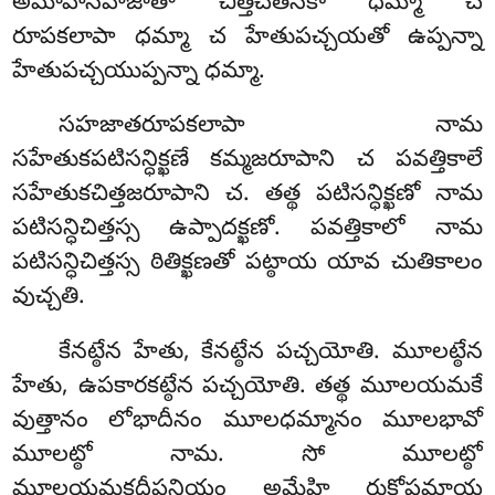
అమోహసహజాతా చిత్తచేతసికా ధమ్మా చ
రూపకలాపా ధమ్మా చ హేతుపచ్చయతో ఉప్పన్నా
హేతుపచ్చయుప్పన్నా ధమ్మా.
సహజాతరూపకలాపా నామ
సహేతుకపటిసన్ధిక్ఖణే కమ్మజరూపాని చ పవత్తికాలే
సహేతుకచిత్తజరూపాని చ. తత్థ పటిసన్ధిక్ఖణో నామ
పటిసన్ధిచిత్తస్స ఉప్పాదక్ఖణో. పవత్తికాలో నామ
పటిసన్ధిచిత్తస్స ఠితిక్ఖణతో పట్ఠాయ యావ చుతికాలం
వుచ్చతి.
కేనట్ఠేన హేతు, కేనట్ఠేన పచ్చయోతి. మూలట్ఠేన
హేతు, ఉపకారకట్ఠేన పచ్చయోతి. తత్థ మూలయమకే
వుత్తానం లోభాదీనం మూలధమ్మానం మూలభావో
మూలట్ఠో నామ. సో మూలట్ఠో
మూలయమకదీపనియం అమ్హేహి రుక్ఖోపమాయ