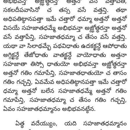
అభిభవన్తో అజ్ఝోత్థరన్తో అత్తనో వసే వత్తాపేతి,
సకలదీపవాసినో చ తస్స వసే వత్తన్తి. తథా
అధిపతిట్ఠానపత్తా ఇమే చత్తారో ధమ్మా అత్తనో అత్తనో
విసయే సహజాతధమ్మే అభిభవన్తా అజ్ఝోత్థరన్తా అత్తనో
వసే వత్తాపేన్తి, సహజాతధమ్మా చ తేసం వసే వత్తన్తి.
యథా వా సిలాథమ్భే పథవిధాతు ఉదకక్ఖన్ధే ఆపోధాతు
అగ్గిక్ఖన్ధే తేజోధాతు వాతక్ఖన్ధే వాయోధాతు అత్తనా
సహజాతా తిస్సో ధాతుయో అభిభవన్తా అజ్ఝోత్థరన్తా
అత్తనో గతిం గమాపేన్తి, సహజాతధాతుయో చ తాసం
గతిం గచ్ఛన్తి, ఏవమేవ అధిపతిట్ఠానపత్తా ఇమే చత్తారో
ధమ్మా అత్తనో బలేన సహజాతధమ్మే అత్తనో గతిం
గమాపేన్తి, సహజాతధమ్మా చ తేసం గతిం గచ్ఛన్తి,
ఏవం సహజాతధమ్మానం అభిభవనట్ఠేన.
ఏత్థ వదేయ్యుం, యది సహజాతధమ్మానం