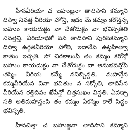
హీనవీరియా చ బహుజ్జనా తాదిసాని కమ్మాని
దిస్వా నివత్త వీరియా హోన్తి, ఇదం మే కమ్మం కరోన్తస్స
బహుం కాయదుక్ఖం వా చేతోదుక్ఖం వా భవిస్సతీతి
నివత్తన్తి. వీరియాధికో పన తాదిసాని పురిసకమ్మాని
దిస్వా ఉగ్గతవీరియో హోతి, ఇదానేవ ఉట్ఠహిత్వా
కాతుం ఇచ్ఛతి. సో చిరకాలంపి తం కమ్మం కరోన్తో
బహుం కాయదుక్ఖం వా చేతోదుక్ఖం వా అనుభవన్తోపి
తస్మిం వీరియ కమ్మే ననిబ్బిన్దతి, మహన్తేన
కమ్మవీరియేన వినా భవితుం న సక్కోతి, తాదిసేన
వీరియేన రత్తిదివం ఖేపేన్తో చిత్తసుఖం విన్దతి. ఏవఞ్చ
సతి అతిమహన్తంపి తం కమ్మం ఏకస్మిం కాలే సిద్ధం
భవిస్సతి.
హీనచిత్తా చ బహుజ్జనా తాదిసాని కమ్మాని