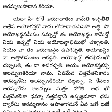
ఆరమ్మణుపాదాన కిరియా.
యథా హి లోకే అయోధాతుం కామేతి ఇచ్ఛతీతి
అత్థేన అయోకన్తకో నామ లోహధాతువిసేసో అత్థి. సో
అయోఖన్ధసమీపం సమ్పత్తో తం అయోఖన్ధం కామేన్తో
వియ ఇచ్ఛన్తో వియ అయోఖన్ధాభిముఖో చఞ్చలతి.
సయం వా తం అయోఖన్ధం ఉపగచ్ఛతి. అయోఖన్ధం
వా అత్తాభిముఖం ఆకడ్ఢతి, అయోఖన్ధో తదభిముఖో
చఞ్చలతి, తం వా ఉపగచ్ఛతి. అయం అయోకన్తకస్స
ఆలమ్బణకిరియా నామ. ఏవమేవ చిత్తచేతసికానం
ఆరమ్మణేసు ఆలమ్బణకిరియా దట్ఠబ్బా. న కేవలం
ఆరమ్మణేసు ఆలమ్బణ మత్తం హోతి. అథ ఖో
చిత్తచేతసికా ధమ్మా సత్తసన్తానే ఉప్పజ్జమానా ఛసు
ద్వారేసు ఆరమ్మణానం ఆపాతాగమనే ఏవ ఖణే ఖణే