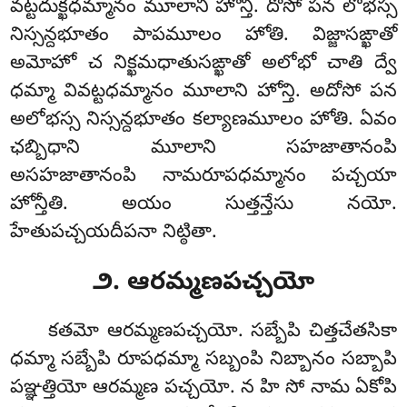
వట్టదుక్ఖధమ్మానం మూలాని హోన్తి. దోసో పన లోభస్స
నిస్సన్దభూతం పాపమూలం హోతి. విజ్జాసఙ్ఖాతో
అమోహో చ నిక్ఖమధాతుసఙ్ఖాతో అలోభో చాతి ద్వే
ధమ్మా వివట్టధమ్మానం మూలాని హోన్తి. అదోసో పన
అలోభస్స నిస్సన్దభూతం కల్యాణమూలం హోతి. ఏవం
ఛబ్బిధాని మూలాని సహజాతానంపి
అసహజాతానంపి నామరూపధమ్మానం పచ్చయా
హోన్తీతి. అయం సుత్తన్తేసు నయో.
హేతుపచ్చయదీపనా నిట్ఠితా.
౨. ఆరమ్మణపచ్చయో
కతమో ఆరమ్మణపచ్చయో. సబ్బేపి చిత్తచేతసికా
ధమ్మా సబ్బేపి రూపధమ్మా సబ్బంపి నిబ్బానం సబ్బాపి
పఞ్ఞత్తియో ఆరమ్మణ పచ్చయో. న హి సో నామ ఏకోపి