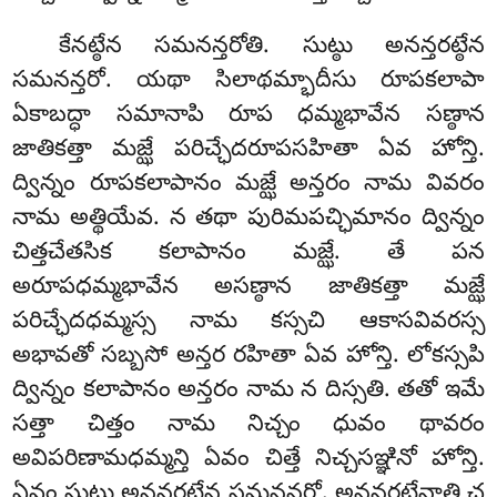
కేనట్ఠేన సమనన్తరోతి. సుట్ఠు అనన్తరట్ఠేన
సమనన్తరో. యథా సిలాథమ్భాదీసు రూపకలాపా
ఏకాబద్ధా సమానాపి రూప ధమ్మభావేన సణ్ఠాన
జాతికత్తా మజ్ఝే పరిచ్ఛేదరూపసహితా ఏవ హోన్తి.
ద్విన్నం రూపకలాపానం మజ్ఝే అన్తరం నామ వివరం
నామ అత్థియేవ. న తథా పురిమపచ్ఛిమానం ద్విన్నం
చిత్తచేతసిక కలాపానం మజ్ఝే. తే పన
అరూపధమ్మభావేన అసణ్ఠాన జాతికత్తా మజ్ఝే
పరిచ్ఛేదధమ్మస్స నామ కస్సచి ఆకాసవివరస్స
అభావతో సబ్బసో అన్తర రహితా ఏవ హోన్తి. లోకస్సపి
ద్విన్నం కలాపానం అన్తరం నామ న దిస్సతి. తతో ఇమే
సత్తా చిత్తం నామ నిచ్చం ధువం థావరం
అవిపరిణామధమ్మన్తి ఏవం చిత్తే నిచ్చసఞ్ఞినో హోన్తి.
ఏవం సుట్ఠు అనన్తరట్ఠేన సమనన్తరో. అనన్తరట్ఠేనాతి చ