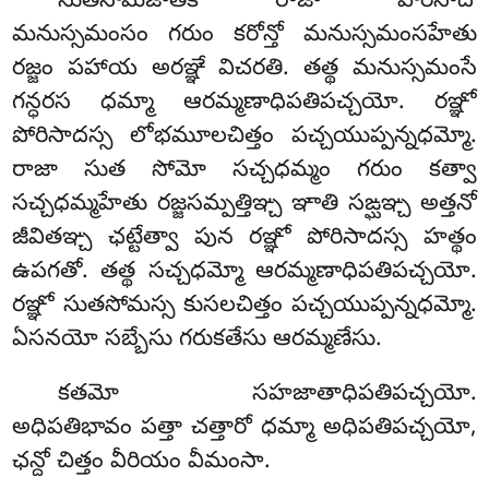
సుతసోమజాతకే రాజా పోరిసాదో
మనుస్సమంసం గరుం కరోన్తో మనుస్సమంసహేతు
రజ్జం పహాయ అరఞ్ఞే విచరతి. తత్థ మనుస్సమంసే
గన్ధరస ధమ్మా ఆరమ్మణాధిపతిపచ్చయో. రఞ్ఞో
పోరిసాదస్స లోభమూలచిత్తం పచ్చయుప్పన్నధమ్మో.
రాజా సుత సోమో సచ్చధమ్మం గరుం కత్వా
సచ్చధమ్మహేతు రజ్జసమ్పత్తిఞ్చ ఞాతి సఙ్ఘఞ్చ అత్తనో
జీవితఞ్చ ఛట్టేత్వా పున రఞ్ఞో పోరిసాదస్స హత్థం
ఉపగతో. తత్థ సచ్చధమ్మో ఆరమ్మణాధిపతిపచ్చయో.
రఞ్ఞో సుతసోమస్స కుసలచిత్తం పచ్చయుప్పన్నధమ్మో.
ఏసనయో సబ్బేసు గరుకతేసు ఆరమ్మణేసు.
కతమో సహజాతాధిపతిపచ్చయో.
అధిపతిభావం పత్తా చత్తారో ధమ్మా అధిపతిపచ్చయో,
ఛన్దో చిత్తం వీరియం వీమంసా.