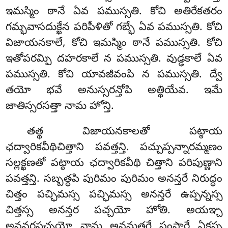
ఇమస్మిం ఠానే ఏవ పముస్సతి. కోచి అతిరేకతరం
గమ్భవాసదుక్ఖేన పరిపీళితో గబ్భే ఏవ పముస్సతి. కోచి
విజాయనకాలే, కోచి ఇమస్మిం ఠానే పముస్సతి. కోచి
ఇతోపరమ్పి దహరకాలే న పముస్సతి. వుడ్ఢకాలే ఏవ
పముస్సతి. కోచి యావజీవంపి న పముస్సతి. ద్వే
తయో భవే అనుస్సరన్తోపి అత్థియేవ. ఇమే
జాతిస్సరసత్తా నామ హోన్తి.
తత్థ విజాయనకాలతో పట్ఠాయ
ఛద్వారికవీథిచిత్తాని పవత్తన్తి. పచ్చుప్పన్నారమ్మణం
సల్లక్ఖణతో పట్ఠాయ ఛద్వారికవీథి చిత్తాని పరిపుణ్ణాని
పవత్తన్తి. సబ్బత్థపి పురిమం పురిమం అనన్తరే నిరుద్ధం
చిత్తం పచ్ఛిమస్స పచ్ఛిమస్స అనన్తరే ఉప్పన్నస్స
చిత్తస్స అనన్తర పచ్చయో హోతి. అయఞ్చ
అనన్తరపచ్చయో నామ అనమతగ్గే సంసారే ఏకస్స