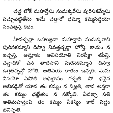
తత్థ లోకే మహన్తేసు సుదుక్కరేసు పురిసకమ్మేసు
పచ్చుపట్ఠితేసు ఇమే చత్తారో ధమ్మా కమ్మసిద్ధియా
సంవత్తన్తి. కథం.
హీనచ్ఛన్దా బహుజ్జనా మహన్తాని సుదుక్కరాని
పురిసకమ్మాని దిస్వా నివత్తచ్ఛన్దా హోన్తి. కాతుం న
ఇచ్ఛన్తి, అమ్హాకం అవిసయోతి నిరపేక్ఖా ఠపేన్తి.
ఛన్దాధికో పన తాదిసాని పురిసకమ్మాని దిస్వా
ఉగ్గతచ్ఛన్దో హోతి, అతివియ
కాతుం ఇచ్ఛతి, మమ
విసయో ఏసోతి అధిట్ఠానం గచ్ఛతి. సో ఛన్దేన
అభికడ్ఢితో యావ తం కమ్మం న సిజ్ఝతి, తావ అన్తరా
తం కమ్మం ఛట్టేతుం న సక్కోతి. ఏవఞ్చ సతి
అతిమహన్తంపి తం కమ్మం ఏకస్మిం కాలే సిద్ధం
భవిస్సతి.