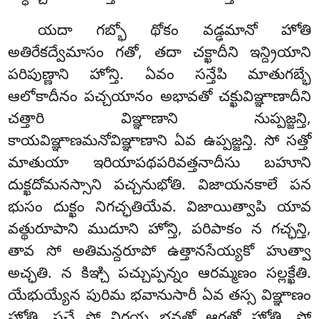
యదా గబ్భో థోకం వడ్ఢమానో హోతి
అతిరేకద్వేమాసం గతో, తదా చక్ఖాదీని ఇన్ద్రియాని
పరిపుణ్ణాని హోన్తి. ఏవం సన్తేపి మాతుగబ్భే
ఆలోకాదీనం పచ్చయానం అభావతో చక్ఖువిఞ్ఞాణాదీని
చత్తారి విఞ్ఞాణాని నుప్పజ్జన్తి,
కాయవిఞ్ఞాణమనోవిఞ్ఞాణాని ఏవ ఉప్పజ్జన్తి. సో సత్తో
మాతుయా ఇరియాపథపరివత్తనాదీసు బహూని
దుక్ఖదోమనస్సాని పచ్చనుభోతి. విజాయనకాలే పన
భుసం దుక్ఖం నిగచ్ఛతియేవ. విజాయిత్వాపి యావ
వత్థురూపాని ముదూని హోన్తి, పరిపాకం న గచ్ఛన్తి,
తావ సో అతిమన్దరూపో ఉత్తానసేయ్యకో హుత్వా
అచ్ఛతి. న కిఞ్చి పచ్చుప్పన్నం ఆరమ్మణం సల్లక్ఖేతి.
యేభుయ్యేన పురిమ భవానుసారీ ఏవ తస్స విఞ్ఞాణం
హోతి. సచే సో నిరయ భవతో ఆగతో హోతి, సో