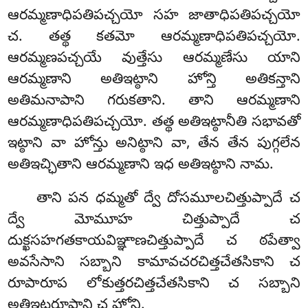
ఆరమ్మణాధిపతిపచ్చయో సహ జాతాధిపతిపచ్చయో
చ. తత్థ కతమో ఆరమ్మణాధిపతిపచ్చయో.
ఆరమ్మణపచ్చయే వుత్తేసు ఆరమ్మణేసు యాని
ఆరమ్మణాని అతిఇట్ఠాని హోన్తి అతికన్తాని
అతిమనాపాని గరుకతాని. తాని ఆరమ్మణాని
ఆరమ్మణాధిపతిపచ్చయో. తత్థ అతిఇట్ఠానీతి సభావతో
ఇట్ఠాని వా హోన్తు అనిట్ఠాని వా, తేన తేన పుగ్గలేన
అతిఇచ్ఛితాని ఆరమ్మణాని ఇధ అతిఇట్ఠాని నామ.
తాని పన ధమ్మతో ద్వే దోసమూలచిత్తుప్పాదే చ
ద్వే మోమూహ చిత్తుప్పాదే చ
దుక్ఖసహగతకాయవిఞ్ఞాణచిత్తుప్పాదే చ ఠపేత్వా
అవసేసాని సబ్బాని కామావచరచిత్తచేతసికాని చ
రూపారూప లోకుత్తరచిత్తచేతసికాని చ సబ్బాని
అతిఇట్ఠరూపాని చ హోన్తి.