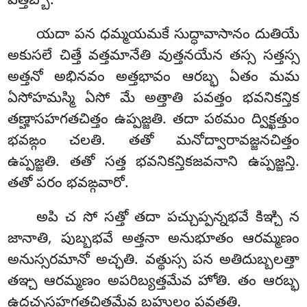
వత్తబ్బో.
యదా పన ధమ్మయమకే సుద్ధావాసానం దుతియే
అకుసలే చిత్తే వత్తమానేతి వుత్తనయేన తస్స సత్తస్స
అత్తనో అభినవం అత్తభావం ఆరబ్భ ఏతం మమ
ఏసోహమస్మి ఏసో మే అత్తాతి పవత్తం భవనికన్తిక
తణ్హాసహగతచిత్తం ఉప్పజ్జతి. తదా పఠమం ద్విక్ఖత్తుం
భవఙ్గం చలతి. తతో మనోద్వారావజ్జనచిత్తం
ఉప్పజ్జతి. తతో సత్త భవనికన్తికజవనాని ఉప్పజ్జన్తి.
తతో పరం భవఙ్గవారో.
అపి చ సో సత్తో తదా పచ్చుప్పన్నభవే కిఞ్చి న
జానాతి, పుబ్బభవే అత్తనా అనుభూతం ఆరమ్మణం
అనుస్సరమానో అచ్ఛతి. వత్థుస్స పన అతిదుబ్బలత్తా
తఞ్చ ఆరమ్మణం అపరిబ్యత్తమేవ హోతి. తం ఆరబ్భ
ఉద్ధచ్చసహగతచిత్తమేవ బహులం పవత్తతి.