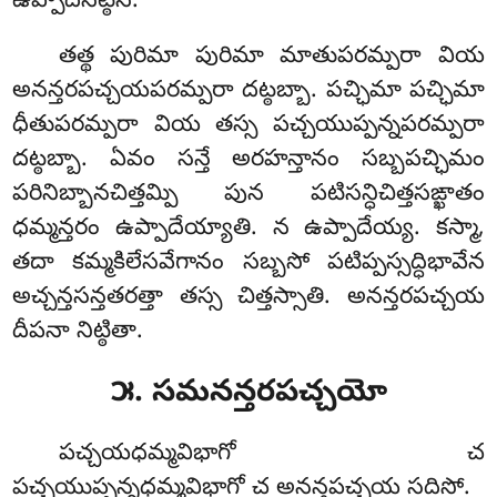
ఉప్పాదనట్ఠేన.
తత్థ పురిమా పురిమా మాతుపరమ్పరా వియ
అనన్తరపచ్చయపరమ్పరా దట్ఠబ్బా. పచ్ఛిమా పచ్ఛిమా
ధీతుపరమ్పరా వియ తస్స పచ్చయుప్పన్నపరమ్పరా
దట్ఠబ్బా. ఏవం సన్తే అరహన్తానం సబ్బపచ్ఛిమం
పరినిబ్బానచిత్తమ్పి పున పటిసన్ధిచిత్తసఙ్ఖాతం
ధమ్మన్తరం ఉప్పాదేయ్యాతి. న ఉప్పాదేయ్య. కస్మా,
తదా కమ్మకిలేసవేగానం సబ్బసో పటిప్పస్సద్ధిభావేన
అచ్చన్తసన్తతరత్తా తస్స చిత్తస్సాతి. అనన్తరపచ్చయ
దీపనా నిట్ఠితా.
౫. సమనన్తరపచ్చయో
పచ్చయధమ్మవిభాగో
చ
పచ్చయుప్పన్నధమ్మవిభాగో చ అనన్తపచ్చయ సదిసో.