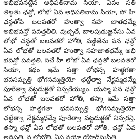
అభిభవనట్ఠేన అధిపతినామ సియా. ఏవం సతి
తిట్ఠతు ఛన్దో, లోభో ఏవ అధిపతినామ సియా, సో హి
ఛన్దతోపి బలవతరో హుత్వా సహ జాతధమ్మే
అభిభవన్తో పవత్తతీతి. వుచ్చతే, బాలపుథుజ్జనేసు ఏవ
లోభో ఛన్దతో బలవతరో హోతి, పణ్డితేసు పన ఛన్దో
ఏవ లోభతో బలవతరో హుత్వా సహజాతధమ్మే అభి
భవన్తో పవత్తతి. సచే హి లోభో ఏవ ఛన్దతో బలవతరో
సియా, కథం ఇమే సత్తా లోభస్స హత్థగతా
భవసమ్పత్తి భోగసమ్మత్తియో ఛట్టేత్వా నేక్ఖమ్మధమ్మే
పూరేత్వా వట్టదుక్ఖతో నిస్సరేయ్యుం. యస్మా పన ఛన్దో
ఏవ లోభతో బలవతరో హోతి, తస్మా ఇమే సత్తా
లోభస్స హత్థగతా భవసమ్పత్తి భోగసమ్పత్తియో
ఛట్టేత్వా నేక్ఖమ్మధమ్మే పూరేత్వా వట్టదుక్ఖతో నిస్సరన్తి.
తస్మా ఛన్దో ఏవ లోభతో బలవతరో హోతి, ఛన్దో ఏవ
అధిపతి, న లోభోతి. ఏస నయో దోసాదీసుపీతి.