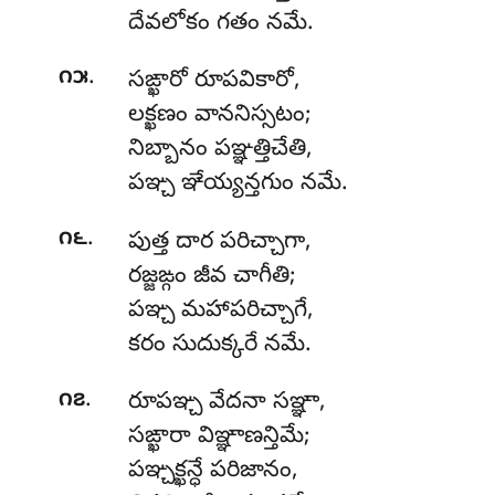
దేవలోకం గతం నమే.
.
౧౫
సఙ్ఖారో రూపవికారో,
లక్ఖణం వాననిస్సటం;
నిబ్బానం
పఞ్ఞత్తిచేతి,
పఞ్చ ఞేయ్యన్తగుం నమే.
.
౧౬
పుత్త దార పరిచ్చాగా,
రజ్జఙ్గం జీవ చాగీతి;
పఞ్చ మహాపరిచ్చాగే,
కరం సుదుక్కరే నమే.
.
౧౭
రూపఞ్చ
వేదనా సఞ్ఞా,
సఙ్ఖారా విఞ్ఞాణన్తిమే;
పఞ్చక్ఖన్ధే పరిజానం,