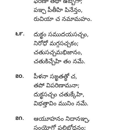
ఫరణా తథా ఉబ్బేగా;
పఞ్చ పీతీహి పినేన్తం,
రుచియా చ నమామహం.
.
౬౯
దుక్ఖం సముదయసచ్చం,
నిరోధో మగ్గసచ్చకం;
చతుసచ్చమభిజానం
,
చతుకిచ్చేహి తం నమే.
.
౭౦
పీళనా సఙ్ఖతత్థో చ,
తపో విపరిణామనా;
దుక్ఖసచ్చం చతుక్కేహి,
విభత్తావిం మునిం నమే.
.
౭౧
ఆయూహనం
నిదానఞ్చ,
సంయోగో పలిబోధనం;