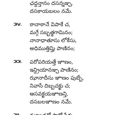
ఛద్దన్తానం దసన్నఞ్చ,
దసకాయబలం నమే.
.
౫౪
ఠానాఠానే
విపాకే చ,
మగ్గే సబ్బత్థగామినం;
నానాధాతూసు లోకేసు,
అధిముత్తిమ్హి పాణినం;
.
౫౫
పరోపరియత్తే ఞాణం,
ఇన్ద్రియానఞ్చ పాణినం;
ఝానాదీసు ఞాణం పుబ్బే,
నివాసే దిబ్బచక్ఖు చ;
ఆసవక్ఖయఞాణన్తి,
దసబలఞాణం నమే.