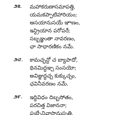
.
౨౭
మహాకరుణాసమాపత్తి
,
యమకప్పాటిహారియం;
ఆసయానుసయే ఞాణం,
ఇన్ద్రియాన పరోపరే;
సబ్బఞ్ఞుతా నావరణం,
ఛా సాధారణికం నమే.
.
౨౮
కామచ్ఛన్దో
చ బ్యాపాదో,
థినమిద్ధఞ్చ సంసయో;
అవిజ్జుద్ధచ్చ కుక్కుచ్చం,
ఛవినీవరణం నమే.
.
౨౯
ఇద్ధివిధం దిబ్బసోతం,
పరచిత్త విజాననా;
పుబ్బేనివాసానుస్సతి
,