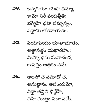
.
౨౪
ఇస్సరియం
యసో ధమ్మో,
కామో సిరీ పయత్తీతి;
భగ్యేహి ఛహి సమ్పన్నం,
వన్దామి లోకనాయకం.
.
౨౫
పియాపియం
భూతాభూతం,
అత్థానత్థం యథారహం;
మిస్సా ఛసు సువాచంవ,
భాసన్తం అత్థకం నమే.
.
౨౬
అలసో చ పమాదో చ,
అనుట్ఠానం అసంయమో;
నిద్దా తన్తీతి ఛిద్దేహి,
ఛహి ముత్తం సదా నమే.