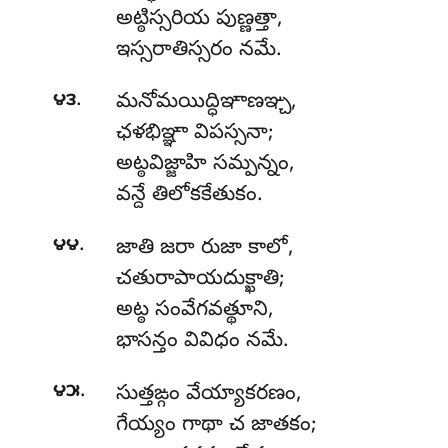
అట్ఠిస్సరియ పుణ్ణత్తా,
ఇస్సరాతిస్సరం నమే.
.
౪౩
మనోమయిద్ధిఞాణఞ్చ
,
ఛళభిఞ్ఞా విపస్సనా;
అట్ఠవిజ్జాహి సమ్పన్నం,
వన్దే తిలోకకేతుకం.
.
౪౪
జాతి జరా రుజా కాలో,
చతురాపాయదుక్ఖాతి;
అట్ఠ సంవేగవత్థూని,
భాసన్తం వివిధం నమే.
.
౪౫
సుత్తఙ్గం
వేయ్యాకరణం,
గేయ్యం గాథా చ జాతకం;