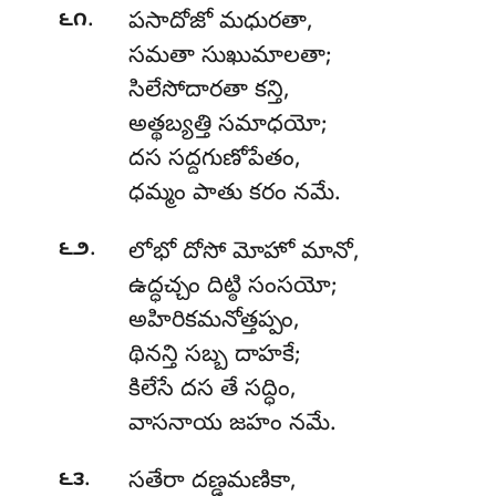
.
౬౧
పసాదోజో
మధురతా,
సమతా సుఖుమాలతా;
సిలేసోదారతా కన్తి,
అత్థబ్యత్తి సమాధయో;
దస సద్దగుణోపేతం,
ధమ్మం పాతు కరం నమే.
.
౬౨
లోభో
దోసో మోహో మానో,
ఉద్ధచ్చం దిట్ఠి సంసయో;
అహిరికమనోత్తప్పం,
థినన్తి సబ్బ దాహకే;
కిలేసే దస తే సద్ధిం,
వాసనాయ జహం నమే.
.
౬౩
సతేరా
దణ్డమణికా,