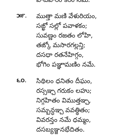
పాటిహేరం కరం నమే.
.
౫౯
ముత్తా
మణి వేళురియం,
సఙ్ఖో సల్లో పవాళకం;
సువణ్ణం రజతం లోహి,
తఙ్కో మసారగల్లన్తి;
దసధా
రతనేహిగ్గం,
భోగిం పఞ్ఞామణిం నమే.
.
౬౦
సిథిలం ధనితం దీఘం,
రస్సఞ్చ గరుకం లహు;
నిగ్గహితం విముత్తఞ్చ,
సమ్బన్ధఞ్చ వవత్థితం;
వివరన్తం నమే ధమ్మం,
దసబ్యఞ్జనభేదితం.