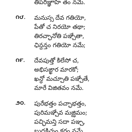
తిపరిఞ్ఞాహి తం నమే.
.
౧౮
మనుస్స దేవ గతియో,
పేతో చ నిరయో తథా;
తిరచ్ఛానోతి పఞ్చేతా,
ఛిన్దన్తం గతియో నమే;
.
౧౯
దేవపుత్తో
కిలేసో చ,
అభిసఙ్ఖార మారకో;
ఖన్ధో మచ్చూతి పఞ్చేతే,
మారే విజితవం నమే.
.
౨౦
పురేభత్తం పచ్ఛాభత్తం,
పురిమఞ్చేవ మజ్ఝిమం;
పచ్ఛిమన్తి సదా పఞ్చ,
బుద్ధకిచ్చం కరం నమే.