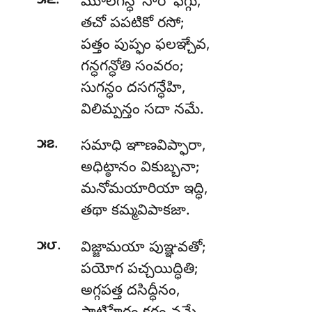
.
౫౬
మూలగన్ధో
సారో ఫేగ్గు,
తచో పపటికో రసో;
పత్తం పుప్ఫం ఫలఞ్చేవ,
గన్ధగన్ధోతి సంవరం;
సుగన్ధం దసగన్ధేహి,
విలిమ్పన్తం సదా నమే.
.
౫౭
సమాధి
ఞాణవిప్ఫారా,
అధిట్ఠానం వికుబ్బనా;
మనోమయారియా ఇద్ధి,
తథా కమ్మవిపాకజా.
.
౫౮
విజ్జామయా పుఞ్ఞవతో;
పయోగ పచ్చయిద్ధితి;
అగ్గపత్త దసిద్ధీనం,