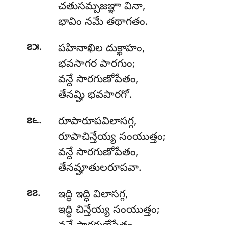
చతుసమ్పజఞ్ఞా వినా,
భావిం నమే తథాగతం.
.
౭౫
పహినాఖిల దుక్ఖాహం,
భవసాగర పారగుం;
వన్దే సారగుణోపేతం,
తేనమ్హి భవపారగో.
.
౭౬
రూపారూపవిలాసగ్గ
,
రూపాచిన్తేయ్య సంయుత్తం;
వన్దే సారగుణోపేతం,
తేనమ్హాతులరూపవా.
.
౭౭
ఇద్ధి
ఇద్ధి విలాసగ్గ,
ఇద్ధి చిన్తేయ్య సంయుత్తం;