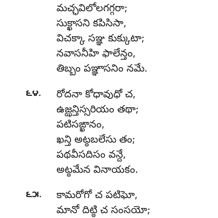
మచ్ఛవిలోలగగ్గరా;
సుక్ఖాసని కపిసిసా,
విచక్కా సఞ్ఞ కుక్కుటా;
నవాసనీహి ఫాలేన్తం,
తిబ్బం పఞ్ఞాసనిం నమే.
.
౬౪
రోదనా
కోధావుధో చ,
ఉజ్ఝన్తిస్సరియం తథా;
పటిసఙ్ఖానం,
ఖన్తి అట్ఠబలేసు తం;
పథవీసదిసం వన్దే,
అట్ఠమేన వినాయకం.
.
౬౫
కామరోగో
చ పటిఘో,
మానో దిట్ఠి చ సంసయో;