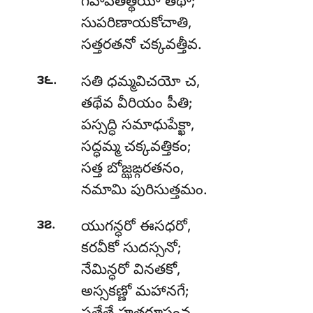
గహపతిత్థియో తథా;
సుపరిణాయకోచాతి,
సత్తరతనో చక్కవత్తీవ.
.
౩౬
సతి ధమ్మవిచయో చ,
తథేవ వీరియం పీతి;
పస్సద్ధి
సమాధుపేక్ఖా,
సద్ధమ్మ చక్కవత్తికం;
సత్త బోజ్ఝఙ్గరతనం,
నమామి పురిసుత్తమం.
.
౩౭
యుగన్ధరో
ఈసధరో,
కరవీకో సుదస్సనో;
నేమిన్ధరో వినతకో,
అస్సకణ్ణో మహానగే;