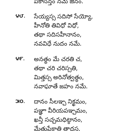
పకాసేన్తం నమే జినం.
.
౪౮
సేయ్యస్స
సదిసో సేయ్యో,
హీనోతి తివిధో విధో,
తథా సదిసహీనానం,
నవవిధే నుదం నమే.
.
౪౯
అనత్థం
మే చరతి చ,
తథా చరి చరిస్సతి,
మిత్తస్స అరినోత్వత్థం,
నవాఘాతే జహం నమే.
.
౫౦
దానం సీలఞ్చ నిక్ఖమం,
పఞ్ఞా వీరియపఞ్చమం,
ఖన్తీ
సచ్చమధిట్ఠానం,
మేత్తుపేక్ఖాతి తాదస,