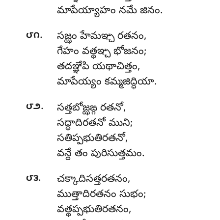
మాపేయ్యాహం నమే జినం.
.
౮౧
సజ్ఝం హేమఞ్చ రతనం,
గేహం వత్థఞ్చ భోజనం;
తదఞ్ఞేపి యథాచిత్తం,
మాపేయ్యం కమ్మజిద్ధియా.
.
౮౨
సత్తబోజ్ఝఙ్గ
రతనో,
సద్ధాదిరతనో ముని;
సతిప్పభుతిరతనో,
వన్దే తం పురిసుత్తమం.
.
౮౩
చక్కాదిసత్తరతనం,
ముత్తాదిరతనం సుభం;
వత్థప్పభుతిరతనం,