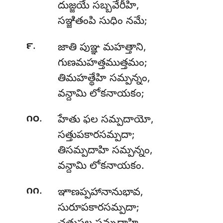
దుజ్జయే
సబ్బవేరీహి,
సఞ్జితంపి సుధిం నమే;
.
౯
జాతి పుఞ్ఞ మహత్తాని,
గుణమహత్తముత్తమం;
తిమహత్థేహి సమ్పన్నం,
వన్దామి లోకనాయకం;
.
౧౦
హేతు
ఫల సమ్పదాయో,
సత్తుపకారసమ్పదా;
తిసమ్పదాహి సమ్పన్నం,
వన్దామి లోకనాయకం.
.
౧౧
ఞాణప్పహానానుభావ,
సురూపకారసమ్పదా;