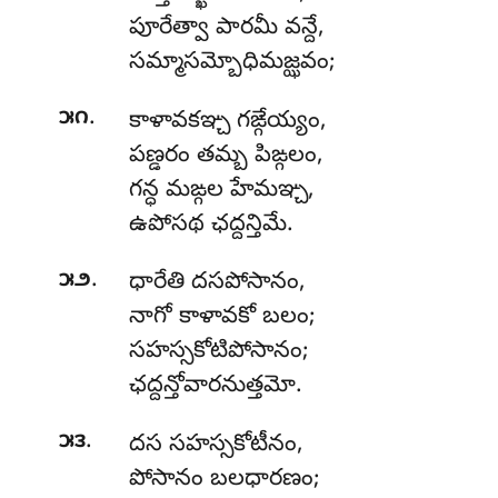
పూరేత్వా పారమీ వన్దే,
సమ్మాసమ్బోధిమజ్ఝవం;
.
౫౧
కాళావకఞ్చ గఙ్గేయ్యం,
పణ్డరం తమ్బ పిఙ్గలం,
గన్ధ మఙ్గల హేమఞ్చ,
ఉపోసథ ఛద్దన్తిమే.
.
౫౨
ధారేతి దసపోసానం,
నాగో కాళావకో బలం;
సహస్సకోటిపోసానం
;
ఛద్దన్తోవారనుత్తమో.
.
౫౩
దస సహస్సకోటీనం,
పోసానం బలధారణం;