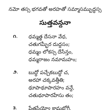
నమో తస్స భగవతో అరహతో సమ్మాసమ్బుద్ధస్స
సుత్తవన్దనా
.
౧
ధమ్మత్థ
దేసనా వేధ,
చతుగమ్భీర దుద్దసం;
ధమ్మం లోకస్స దేసేన్తం,
ధమ్మరాజం నమామహం;
.
౨
బుద్ధో
పచ్చేకబుద్ధో చ,
అరహా చక్కవత్తీతి;
థూపాథూపారహం వన్దే,
చతుథూపారహేసు తం;
.
౩
పేతసేయ్యో
కామభోగీ,