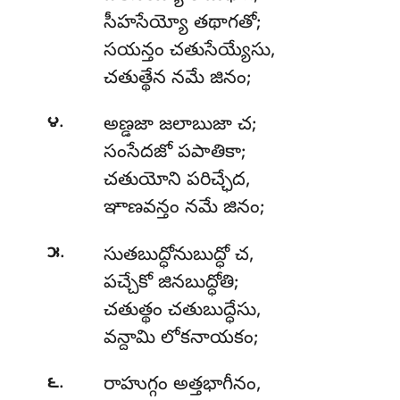
సీహసేయ్యో తథాగతో;
సయన్తం చతుసేయ్యేసు,
చతుత్థేన నమే జినం;
.
౪
అణ్డజా జలాబుజా చ;
సంసేదజో పపాతికా;
చతుయోని పరిచ్ఛేద,
ఞాణవన్తం నమే జినం;
.
౫
సుతబుద్ధోనుబుద్ధో
చ,
పచ్చేకో జినబుద్ధోతి;
చతుత్థం చతుబుద్ధేసు,
వన్దామి లోకనాయకం;
.
౬
రాహుగ్గం
అత్తభాగీనం,