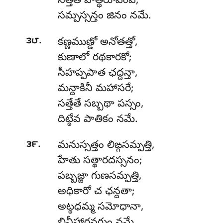
సత్తేతే హత్థరూపంవ,
సమ్పస్సన్తం జినం నమే.
.
౩౮
కణ్ణముణ్డో అనోతత్తో,
కుణాలో రథకారకో;
సీహప్పపాత ఛద్దన్తా,
మన్దాకినీ మహాసరే;
సత్తేతే
సబ్బథా పస్సం,
దిట్ఠేవ పాతికం నమే.
.
౩౯
మనుస్సత్తం లిఙ్గసమ్పత్తి,
హేతు సత్థారదస్సనం;
పబ్బజ్జా గుణసమ్పత్తి,
అధికారో చ ఛన్దతా;
అట్ఠధమ్మ సమోధానా,