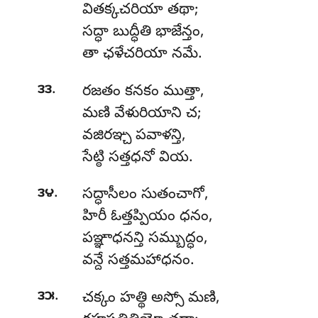
వితక్కచరియా తథా;
సద్ధా బుద్ధీతి భాజేన్తం,
తా ఛళేచరియా నమే.
.
౩౩
రజతం కనకం ముత్తా,
మణి వేళురియాని చ;
వజిరఞ్చ పవాళన్తి,
సేట్ఠి సత్తధనో వియ.
.
౩౪
సద్ధాసీలం సుతంచాగో,
హిరీ ఓత్తప్పియం ధనం,
పఞ్ఞాధనన్తి సమ్బుద్ధం,
వన్దే సత్తమహాధనం.
.
౩౫
చక్కం
హత్థి అస్సో మణి,