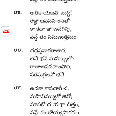
.
౮౭
అతికాయజవో
బుద్ధో,
రఞ్ఞాజవనహంసతో;
కా కథా ఞాణవేగస్స,
📜
వన్దే తం సమణుత్తమం.
.
౮౮
ఛద్దన్తనాగరాజావ,
భవే భవే మహబ్బలో;
రాజాజవనహంసోవ,
పరమగ్గజవో భవే.
.
౮౯
ఉదకా
కాసచారీ చ,
మహినిముజ్జకో జినో;
మాపకో చ యథా చిత్తం,
వన్దే తం ఞేయ్యపారగుం.