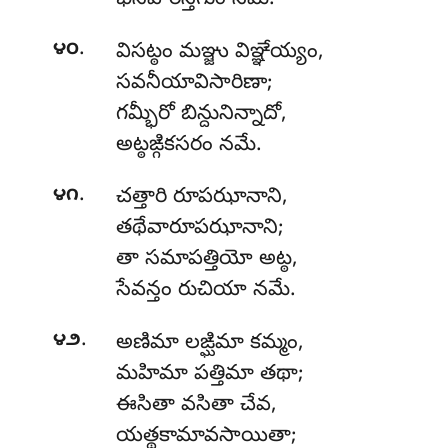
భినీహారన్తగుం నమే.
.
౪౦
విసట్ఠం
మఞ్జు విఞ్ఞేయ్యం,
సవనీయావిసారిణా;
గమ్భీరో బిన్దునిన్నాదో,
అట్ఠఙ్గికసరం నమే.
.
౪౧
చత్తారి
రూపఝానాని,
తథేవారూపఝానాని;
తా సమాపత్తియో అట్ఠ,
సేవన్తం రుచియా నమే.
.
౪౨
అణిమా లఙ్ఘిమా కమ్మం,
మహిమా పత్తిమా తథా;
ఈసితా
వసితా చేవ,
యత్థకామావసాయితా;