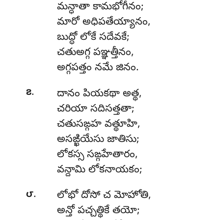
మన్ధాతా కామభోగీనం;
మారో అధిపతేయ్యానం,
బుద్ధో లోకే సదేవకే;
చతుఅగ్గ పఞ్ఞత్తీనం,
అగ్గపత్తం నమే జినం.
.
౭
దానం
పియకథా అత్థ,
చరియా సదిసత్తతా;
చతుసఙ్గహ వత్థూహి,
అసఙ్ఖియేసు జాతిసు;
లోకస్స సఙ్గహేతారం,
వన్దామి లోకనాయకం;
.
౮
లోభో దోసో చ మోహోతి,
అన్తో పచ్చత్థికే తయో;