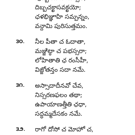
దిబ్బచక్ఖాసవక్ఖయో;
ఛళభిఞ్ఞాహి సమ్పన్నం,
వన్దామి పురిసుత్తమం.
.
౩౦
నీల పీతా చ ఓదాతా,
మఞ్జిట్ఠా చ పభస్సరా;
లోహితాతి ఛ రంసీహీ,
విజ్జోతన్తం సదా నమే.
.
౩౧
అస్సాదాదీనవో
చేవ,
నిస్సరణఫలం తథా;
ఉపాయాణత్తీతి ఛధా,
సద్ధమ్మదేసకం నమే.
.
౩౨
రాగో
దోసో చ మోహో చ,