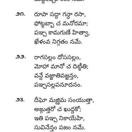
.
౨౧
రూపా
సద్దా గన్ధా రసా,
ఫోట్ఠబ్బా చ మనోరమా;
పఞ్చ కామగుణే హిత్వా,
ఖేళంవ నిగ్గతం నమే.
.
౨౨
రాగసల్లం
దోససల్లం,
మోహా మానో చ దిట్ఠీతి;
వన్దే వజ్జాతివజ్జన్తం,
పఞ్చసల్లపనూదనం.
.
౨౩
దీఘో మజ్ఝిమ సంయుత్తా,
అఙ్గుత్తరో చ ఖుద్దకో;
ఇతి పఞ్చ నికాయేహి,
సువినేన్తం పజం నమే.