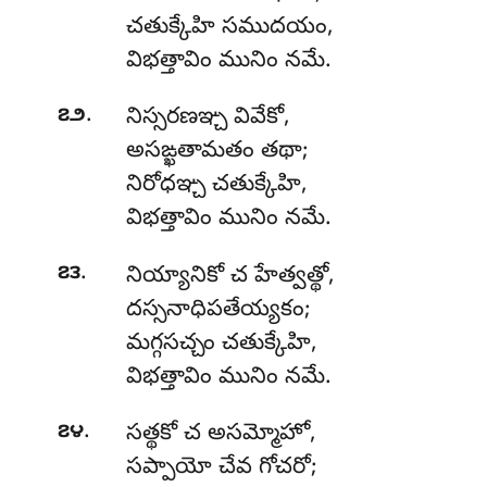
చతుక్కేహి సముదయం,
విభత్తావిం మునిం నమే.
.
౭౨
నిస్సరణఞ్చ వివేకో,
అసఙ్ఖతామతం తథా;
నిరోధఞ్చ చతుక్కేహి,
విభత్తావిం మునిం నమే.
.
౭౩
నియ్యానికో
చ హేత్వత్థో,
దస్సనాధిపతేయ్యకం;
మగ్గసచ్చం చతుక్కేహి,
విభత్తావిం మునిం నమే.
.
౭౪
సత్థకో
చ అసమ్మోహో,
సప్పాయో చేవ గోచరో;