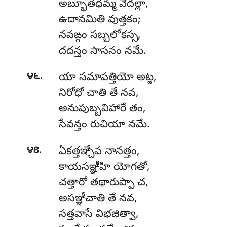
అబ్భూతధమ్మ వేదల్లా,
ఉదానమితి వుత్తకం;
నవఙ్గం సబ్బలోకస్స,
దదన్తం సాసనం నమే.
.
౪౬
యా
సమాపత్తియో అట్ఠ,
నిరోధో చాతి తే నవ,
అనుపుబ్బవిహారే తం,
సేవన్తం రుచియా నమే.
.
౪౭
ఏకత్తఞ్చేవ నానత్తం,
కాయసఞ్ఞీహి యోగతో,
చత్తారో తథారుప్పా చ,
అసఞ్ఞీచాతి తే నవ,
సత్తవాసే విభజిత్వా,