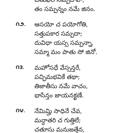
చతుఫల సమ్పదాహి,
తం సమ్పన్నం నమే జినం.
.
౧౨
ఆసయో
చ పయోగోతి,
సత్తుపకార సమ్పదా;
దువిధా యస్స సమ్పన్నా,
సమ్మా మం పాతు సో జినో.
.
౧౩
మహోసధే వేస్సన్తరే,
పచ్ఛిమభవికే తథా;
తిజాతీసు నమే వాచం,
భాసేన్తం జాయనక్ఖణే.
.
౧౪
నేమిమ్హి
సాధినే చేవ,
మన్ధాతరి చ గుత్తిలే;
చతూసు మనుజత్తేన,