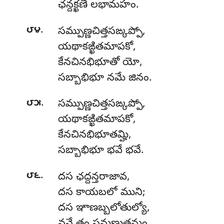
ఛన్దక్ఖణే లభామహం.
.
౮౪
సమ్పుణ్ణచిత్తసఙ్కప్పో
,
యథాకఙ్ఖితమాపకో,
కేనచినభిభూతో యో,
సబ్బాభిభూ నమే జినం.
.
౮౫
సమ్పుణ్ణచిత్తసఙ్కప్పో
,
యథాకఙ్ఖితమాపకో,
కేనచినభిభూతమ్హి,
సబ్బాభిభూ భవే భవే.
.
౮౬
దస ఛద్దన్తరాజావ,
దస కాయబలో ముని;
దస ఞాణబ్బలోతుల్యో,
వన్దే తం సమణుత్తమం.