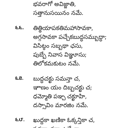
భవరాగో అవిజ్జాతి,
సత్తానుసయినం నమే.
.
౬౬
తిత్థియాపకతిమహాసావకా,
అగ్గసావకా పచ్చేకబుద్ధసమ్బుద్ధా;
విసిట్ఠం
సబ్బథా ఛసు,
పుబ్బే నివాస విఞ్ఞూసు;
తిలోకమకుటం నమే.
.
౬౭
బుద్ధచక్ఖు సమన్తా చ,
ఞాణం యం దిబ్బచక్ఖు చ;
ధమ్మోతి పఞ్చ చక్ఖూహి,
దస్సావిం మారజిం నమే.
.
౬౮
ఖుద్దకా
ఖణికా ఓక్కన్తికా చ,