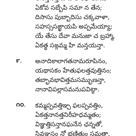
ఏకోవ సబ్బేపి సమా న తేన;
దిసాసు పుబ్బాదిసు చక్కవాళా,
సహస్ససఙ్ఖాయపి అప్పమేయ్యా;
యే తేసు దేవా మనుజా చ బ్రహ్మా,
ఏకత్థ సఙ్గమ్మ హి మన్తయన్తా.
.
౯
అనాదికాలాగతనామరూపినం,
యథాసకం హేతుఫలత్తవుత్తినం;
తబ్భావభావిత్తమసమ్భుణన్తా,
నానావిపల్లాసమనుపవిట్ఠా.
.
౧౦
కమ్మప్పవత్తిఞ్చ ఫలప్పవత్తిం,
ఏకత్తనానత్తనిరీహధమ్మతం;
విఞ్ఞత్తిసన్తానఘనేన ఛన్నతో,
సివఞ్జసం నో భణితుం సమత్థా.