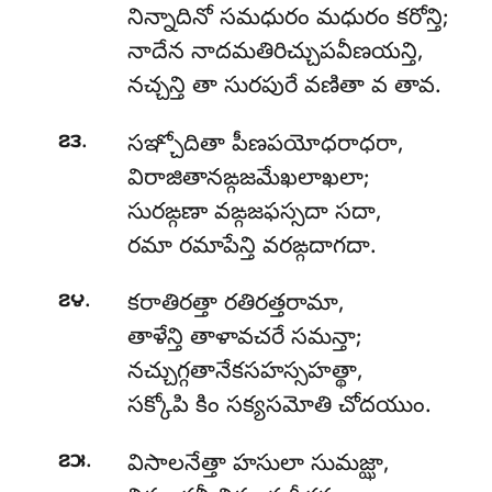
నిన్నాదినో సమధురం మధురం కరోన్తి;
నాదేన నాదమతిరిచ్చుపవీణయన్తి,
నచ్చన్తి తా సురపురే వణితా వ తావ.
.
౭౩
సఞ్చోదితా పీణపయోధరాధరా,
విరాజితానఙ్గజమేఖలాఖలా;
సురఙ్గణా వఙ్గజఫస్సదా సదా,
రమా రమాపేన్తి వరఙ్గదాగదా.
.
౭౪
కరాతిరత్తా రతిరత్తరామా,
తాళేన్తి తాళావచరే సమన్తా;
నచ్చుగ్గతానేకసహస్సహత్థా,
సక్కోపి కిం సక్యసమోతి చోదయుం.
.
౭౫
విసాలనేత్తా హసులా సుమజ్ఝా,