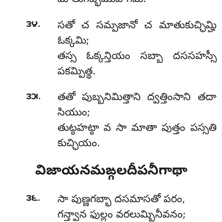
మాతుగబ్భముపాగమి.
.
౩౪
సతో చ సమ్పజానో చ మాతుకుచ్ఛిమ్హి
ఓక్కమి;
తస్స ఓక్కన్తియం సబ్బా దససహస్సీ
పకమ్పిత్థ.
.
౩౫
తతో పుబ్బనిమిత్తాని ద్వత్తింసాని తదా
సియుం;
తుట్ఠహట్ఠా వ సా మాతా పుత్తం పస్సతి
కుచ్ఛియం.
విజాయనమఙ్గలదీపనీగాథా
.
౩౬
సా పుణ్ణగబ్భా దసమాసతో పరం,
గన్త్వాన ఫుల్లం వరలుమ్బినీవనం;