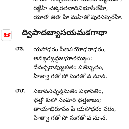
రజ్జేహి చక్కరతనాదివిభూసితేహి,
యాతో తతో హి మహితో పురిసస్సరేహి.
ద్విపాదబ్యాసయమకగాథా
📜
.
౮౭
యసోధరం పీణపయోధరాధరం,
అనఙ్గరఙ్గద్ధజభూతమఙ్గం;
దేవచ్ఛరావుజ్జలితం పతిబ్బతం,
హిత్వా గతో సో సుగతో వ నూన.
.
౮౮
సభావనిచ్ఛన్దమతిం పభావతిం,
భత్తో కుసో సంహరి భత్తకాజం;
తాయాభిరూపం పి యసోధరం వరం,
హిత్వా గతో సో సుగతో వ నూన.