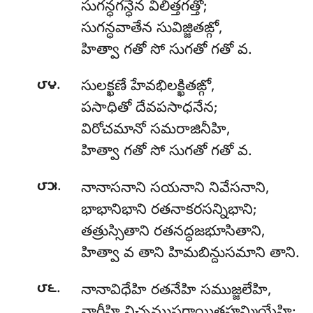
సుగన్ధగన్ధేన విలిత్తగత్తో;
సుగన్ధవాతేన సువిజ్జితఙ్గో,
హిత్వా గతో సో సుగతో గతో వ.
.
౮౪
సులక్ఖణే హేవభిలక్ఖితఙ్గో,
పసాధితో దేవపసాధనేన;
విరోచమానో సమరాజినీహి,
హిత్వా గతో సో సుగతో గతో వ.
.
౮౫
నానాసనాని సయనాని నివేసనాని,
భాభానిభాని రతనాకరసన్నిభాని;
తత్రుస్సితాని రతనద్ధజభూసితాని,
హిత్వా వ తాని హిమబిన్దుసమాని తాని.
.
౮౬
నానావిధేహి రతనేహి సముజ్జలేహి,
నారీహి నిచ్చముపగాయితహమ్మియేహి;