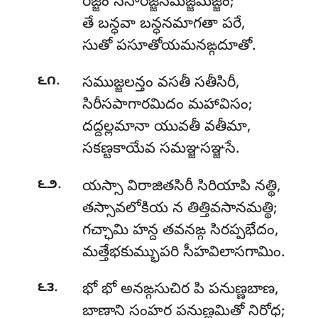
రజ్జం ససారజ్జసమజ్జమజ్జం;
తే బన్ధవా బన్ధనమాగతా పరే,
సుతో పసూతోయమనఙ్గదూతో.
.
౬౧
సముజ్జలన్తం వసతీ సతీసిరీ,
సిరీసపాగారమిదం మహావిసం;
దద్దల్లమానా యువతీ వతీమా,
సకణ్టకాయేవ సమఞ్జసఞ్జసే.
.
౬౨
యస్సా విరాజితసిరీ సిరియాపి నత్థి,
తస్సావలోకియ న తిత్తివసానమత్థి;
గచ్ఛామి హన్ద తవనఙ్గ సిరప్పభేదం,
మత్తేభకుమ్భుపరి సీహవిలాసగామిం.
.
౬౩
భో భో అనఙ్గసుచిర పి పనుణ్ణబాణ,
బాణాని సంహర పనుణ్ణమితో నిరోధ;