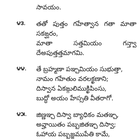
సావయం.
.
౪౩
తతో పుత్తం గహేత్వాన గతా మాతా
సకఙ్ఘరం,
మాతా సత్తమియం గన్త్వా
దేఅపుత్తత్తమాగమి.
.
౪౪
తే బ్రహ్మణా పఞ్చమియం సుభుత్తా,
నామం గహేతుం వరలక్ఖణాని;
దిస్వాన ఏకఙ్గులిముక్ఖిపింసు,
బుద్ధో అయం హేస్సతి వీతరాగో.
.
౪౫
జిణ్ణఞ్చ దిస్వా బ్యాధికం మతఞ్చ,
అవ్హాయితం పబ్బజితఞ్చ దిస్వా;
ఓహాయ పబ్బజ్జముపేతి కామే,