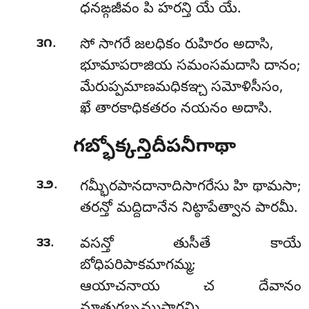
ధనఙ్గజీవం పి హరన్తి యే యే.
.
౩౧
సో సాగరే జలధికం రుహిరం అదాసి,
భూమాపరాజియ సమంసమదాసి దానం;
మేరుప్పమాణమధికఞ్చ సమోళిసీసం,
ఖే తారకాధికతరం నయనం అదాసి.
గబ్భోక్కన్తిదీపనీగాథా
.
౩౨
గమ్భీరపానదానాదిసాగరేసు హి థామసా;
తరన్తో మద్దిదానేన నిట్ఠాపేత్వాన పారమీ.
.
౩౩
వసన్తో తుసీతే కాయే
బోధిపరిపాకమాగమ్మ;
ఆయాచనాయ చ దేవానం