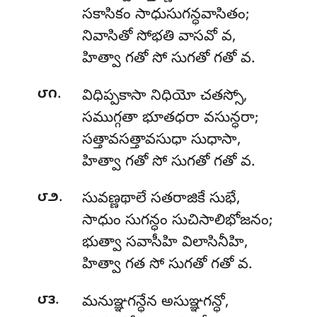
సకాసికం సాధుసుగన్ధవాసితం;
నివాసితో సోభతి వాసవో వ,
హిత్వా గతో సో సుగతో గతో వ.
.
౮౧
విధిప్పకాసా నిధియో చతస్సో,
సముగ్గతా భూతధరా వసున్ధరా;
సత్తావసత్తావసుధా సుధాసా,
హిత్వా గతో సో సుగతో గతో వ.
.
౮౨
సువణ్ణథాలే సతరాజికే సుభే,
సాధుం సుగన్ధం సుచిసాలిభోజనం;
భుత్వా సవాసీహి విలాసినీహి,
హిత్వా గత సో సుగతో గతో వ.
.
౮౩
మనుఞ్ఞగన్ధేన అసుఞ్ఞగన్ధో,