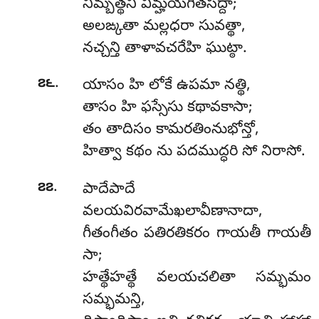
నిమ్బత్థనీ విమ్హయగీతసద్దా;
అలఙ్కతా మల్లధరా సువత్థా,
నచ్చన్తి తాళావచరేహి ఘుట్ఠా.
.
౭౬
యాసం హి లోకే ఉపమా నత్థి,
తాసం హి ఫస్సేసు కథావకాసా;
తం తాదిసం కామరతింనుభోన్తో,
హిత్వా కథం ను పదముద్ధరి సో నిరాసో.
.
౭౭
పాదేపాదే
వలయవిరవామేఖలావీణానాదా,
గీతంగీతం పతిరతికరం గాయతీ గాయతీ
సా;
హత్థేహత్థే వలయచలితా సమ్భమం
సమ్భమన్తి,