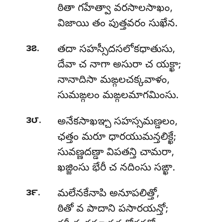
ఠితా గహేత్వా వరసాలసాఖం,
విజాయి తం పుత్తవరం సుఖేన.
.
౩౭
తదా సహస్సీదసలోకధాతుసు,
దేవా చ నాగా అసురా చ యక్ఖా;
నానాదిసా మఙ్గలచక్కవాళం,
సుమఙ్గలం మఙ్గలమాగమింసు.
.
౩౮
అనేకసాఖఞ్చ సహస్సమణ్డలం,
ఛత్తం మరూ ధారయుమన్తలిక్ఖే;
సువణ్ణదణ్డా విపతన్తి చామరా,
ఖజ్జింసు భేరీ చ నదింసు సఙ్ఖా.
.
౩౯
మలేనకేనాపి అనూపలిత్తో,
ఠితో వ పాదాని పసారయన్తో;