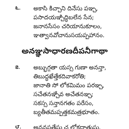
.
౬
అకాసి కిచ్చాని దినేసు పఞ్చ,
పసాదయఞ్చిద్ధిబలేన సేన;
జనానసేసం చరియానుకూలం,
ఞత్వానవోచానుసయప్పహానం.
అనఞ్ఞసాధారణదీపనీగాథా
.
౭
అబ్భుగ్గతా యస్స గుణా అనన్తా,
తిబుద్ధఖేత్తేకదివాకరోతి;
జానాతి సో లోకమిమం పరఞ్చ,
సచేతనఞ్చేవ అచేతనఞ్చ;
సకస్స సన్తానగతం పరేసం,
బ్యతీతమప్పత్తకమత్రభూతం.
.
౮
అనన్తసత్తేసు చ లోకధాతుసు,