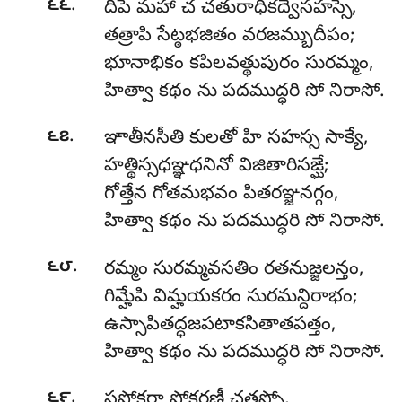
.
౬౬
దీపే మహా చ చతురాధికద్వేసహస్సే,
తత్రాపి సేట్ఠభజితం వరజమ్బుదీపం;
భూనాభికం కపిలవత్థుపురం సురమ్మం,
హిత్వా కథం ను పదముద్ధరి సో నిరాసో.
.
౬౭
ఞాతీనసీతి కులతో హి సహస్స సాక్యే,
హత్థిస్సధఞ్ఞధనినో విజితారిసఙ్ఘే;
గోత్తేన గోతమభవం పితరఞ్జనగ్గం,
హిత్వా కథం ను పదముద్ధరి సో నిరాసో.
.
౬౮
రమ్మం సురమ్మవసతిం రతనుజ్జలన్తం,
గిమ్హేపి విమ్హయకరం సురమన్దిరాభం;
ఉస్సాపితద్ధజపటాకసితాతపత్తం,
హిత్వా కథం ను పదముద్ధరి సో నిరాసో.
.
౬౯
సపోక్ఖరా పోక్ఖరణీ చతస్సో,