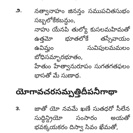
.
౨
నత్వానాహం జినన్తం సముపచితసుభం
సబ్బలోకేకబన్ధుం,
నాహు యేనపి తుల్యో కుసలమహిమతో
ఉత్తమో భూతలోకే తస్సేవాయం
ఉవిమ్హం సువిపులమమలం
బోధిసమ్భారభూతం,
హేతుం హేత్వానురూపం సుగతగతఫలం
భాసతో మే సుణాథ.
యోగావచరసమ్పత్తిదీపనీగాథా
.
౩
జాతో యో నవమే ఖణే సుతధరో సీలేన
సుద్ధిన్ద్రియో సంసారం అయతో
భవక్కయకరం దిస్వా సివం ఖేమతో,