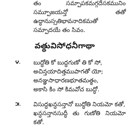
తం సమ్పాపకమగ్గదేసకమునిం
సమ్పూజయన్తో తతో
ఉద్ధానుస్సతిభావనాదికమతో
సమ్పాదయే తం సివం.
వత్థువిసోధనీగాథా
.
౪
బుద్ధోతి కో బుద్ధగుణో తి కో సో,
అచిన్తయాదిత్తముపాగతో యో;
అనఞ్ఞసాధారణభూతమత్థం,
అకాసి కిం సో కిమవోచ బుద్ధో.
.
౫
విసుద్ధఖన్ధసన్తానో బుద్ధోతి నియమో కతో,
ఖన్ధసన్తానసుద్ధీ తు గుణోతి నియమో
కతో.