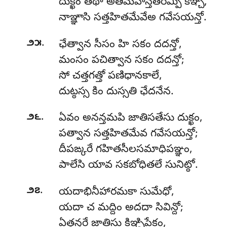
దుక్ఖం తథా అతిమహన్తతరమ్పి కిఞ్చి,
నాఞ్ఞాసి సత్తహితమేవేఅ గవేసయన్తో.
.
౨౫
ఛేత్వాన సీసం హి సకం దదన్తో,
మంసం పచిత్వాన సకం దదన్తో;
సో చత్తగత్తో పణిధానకాలే,
దుట్ఠస్స కిం దుస్సతి ఛేదనేన.
.
౨౬
ఏవం అనన్తమపి జాతిసతేసు దుక్ఖం,
పత్వాన సత్తహితమేవ గవేసయన్తో;
దీపఙ్కరే గహితసీలసమాధిపఞ్ఞం,
పాలేసి యావ సకబోధితలే సునిట్ఠో.
.
౨౭
యదాభినీహారమకా సుమేధో,
యదా చ మద్దిం అదదా సివిన్దో;
ఏత్థన్తరే జాతిసు కిఞ్చిపేకం,