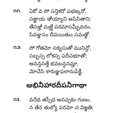
.
౧౧
ఏకో వ సో సన్తికరో పభఙ్కరో,
సఙ్ఖాయ ఞేయ్యాని అసేసితాని;
తేసఞ్హి మజ్ఝే పరమాసమ్భీవదం,
సివఞ్జసం దీపయితుం సమత్థో.
.
౧౨
సో గోతమో సక్యసుతో మునిన్దో,
సబ్బస్స లోకస్స పదీపభూతో;
అనన్తసత్తే భవబన్ధనమ్హా,
మోచేసి కారుఞ్ఞఫలానుపేక్ఖీ.
అభినీహారదీపనీగాథా
.
౧౩
వదేథ తస్సీధ అనప్పకం గుణం,
న తేన తుల్యో పరమో చ విజ్జతి;