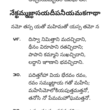
అచ్ఛరియబ్భుతరాజవిభూతిం.
నేక్ఖమ్మజ్ఝాసయదీపనీయమకగాథా
నమో తస్స యతో మహిమతో యస్స తమో న
.
౪౯
దిస్వా నిమిత్తాని మదచ్ఛిదాని,
థీనం విరూపాని రతచ్ఛిదాని;
పాపాని కమ్మాని సుఖచ్ఛిదాని,
లద్ధాని ఞాణాని భవచ్ఛిదాని.
.
౫౦
పదిత్తగేహా వియ భేరవం రవం,
రవం సమ్ముట్ఠాయ గతో మహేసి;
మహేసిమోలోకియపుత్తమత్తనో,
తనోసి నో పేమమహోఘమత్తనో.