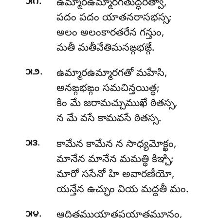
.
౫౧
ఉమ్మారఉమ్మారగతుద్ధరిత్వా,
పదం పదం యాతనరాసభస్స;
అలం అలంకారతరేన గన్తుం,
మతీ మతీవేతిమనఙ్గభఙ్గే.
.
౫౨
ఉమ్మారఉమ్మారగతో మహేసి,
అనఙ్గభఙ్గం సమచిన్తయిత్థ;
కిం మే జరామచ్చుముఖే ఠితస్స,
న మే వసే కామవసే ఠితస్స.
.
౫౩
కామేన కామేన న సాధ్యమోక్ఖం,
మానేన మానేన మమత్థి కిఞ్చి;
మారో ససేనో హి అవారణీయో,
యన్తేన ఉచ్ఛుం వియ మద్దతీ మం.
.
౫౪
ఆదిత్తముయాతపయాతమూనం,