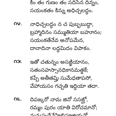
కిం తం గుణం తం సదిసేన దిన్నం,
సయంకతం కిన్ను అధిచ్చలద్ధం.
.
౧౪
నాధిచ్చలద్ధం న చ పుబ్బబుద్ధా,
బ్రహ్మాదినం సమ్ముతియా బహూనం;
సయంకతేనేవ అనోపమేన,
దానాదినా లద్ధమిదం విపాకం.
.
౧౫
ఇతో చతున్నం అసఙ్ఖియానం,
సతంసహస్సానధికానమత్థకే;
కప్పే అతీతమ్హి సుమేధతాపసో,
వేహాయసం గచ్ఛతి ఇద్ధియా తదా.
.
౧౬
దిపఙ్కరో నామ జినో ససఙ్ఘో,
రమ్మం పురం యాతి విరోచమానో;