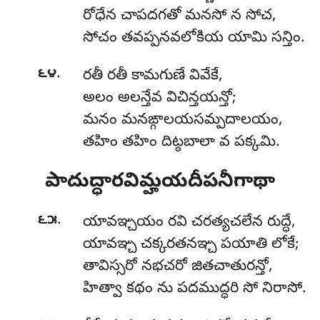
రోధేన చాపదగతో మనసో న సోచ,
సోచం తవప్పనవలోకియ యామి సన్తిం.
.
౬౪
రతీ రతీ కామగుణే వివేకే,
అలం అలన్తేవ విచిన్తయన్తో;
మనం మనఙ్గాలయసమ్పదాలయం,
తహిం తహిం దిట్ఠబాలా వ పక్కమి.
పాదుద్ధారవిమ్హయదీపనీగాథా
.
౬౫
యావఞ్చయం రవి చరత్యచలేన రుద్ధే,
యావఞ్చ చక్కరతనఞ్చ పయాతి లోకే;
తావిస్సరో నభచరో జితచాతురన్తో,
హిత్వా కథం ను పదముద్ధరి సో నిరాసో.