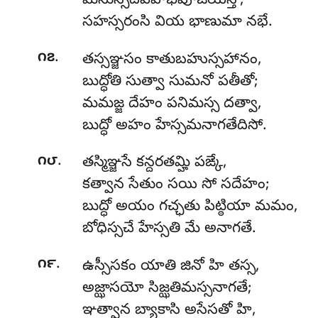
మనుస్సదేవేహిభిపూజియన్తో,
సహస్సరంసి వియ భాణుమా నభే.
.
౧౭
తస్సఞ్జసం కాతుబహుస్సహానం,
బుద్ధోతి సుత్వా సుమనో పతీతో;
మమజ్జ దేహం పనిమస్స దత్వా,
బుద్ధో అహం హేస్సమనాగతేదిసో.
.
౧౮
తస్మిఞ్జసే కన్దరతమ్హి పఙ్కే,
కత్వాన సేతుం సయి సో సదేహం;
బుద్ధో అయం గచ్ఛతు పిట్ఠియా మమం,
బోధిస్సచే హేస్సతి మే అనాగతే.
.
౧౯
ఉస్సీసకం యాతి జినో హి తస్స,
అజ్ఝాసయో సిజ్ఝతిమస్సనాగతే;
ఞత్వాన బ్యాకాసి అసేసతో హి,