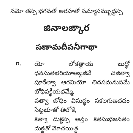
నమో తస్స భగవతో అరహతో సమ్మాసమ్బుద్ధస్స
జినాలఙ్కార
పణామదీపనీగాథా
.
౧
యో లోకత్థాయ బుద్ధో
ధనసుతభరియాఅఙ్గజీవే చజిత్వా
పూరేత్వా ఆరమియో తిదసమనుపమే
బోధిపక్ఖీయధమ్మే,
పత్వా బోధిం విసుద్ధం సకలగుణదదం
సేట్ఠభూతో తిలోకే,
కత్వా దుక్ఖస్స అన్తం కతసుభజనతం
దుక్ఖతో మోచయిత్థ.