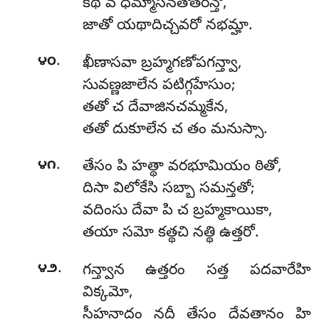
కథీ వ ధమ్మాసనతోతరన్తో,
జాతో యథాదిచ్చవరో నభమ్హా.
.
౪౦
ఖీణాసవా బ్రహ్మగణోపగన్త్వా,
సువణ్ణజాలేన పటిగ్గహేసుం;
తతో చ దేవాజినచమ్మకేన,
తతో దుకూలేన చ తం మనుస్సా.
.
౪౧
తేసం పి హత్థా వరభూమియం ఠితో,
దిసా విలోకేసి సబ్బా సమన్తతో;
వదింసు దేవా పి చ బ్రహ్మకాయికా,
తయా సమో కత్థచి నత్థి ఉత్తరో.
.
౪౨
గన్త్వాన ఉత్తరం సత్త పదవారేహి
విక్కమో,
సీహనాదం నదీ తేసం దేవతానం హి