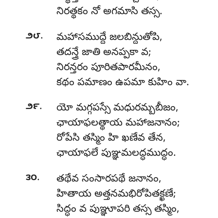
నిరత్థకం నో అగమాసి తస్స.
.
౨౮
మహాసముద్దే జలబిన్దుతోపి,
తదన్త్రే జాతి అనప్పకా వ;
నిరన్తరం పూరితపారమీనం,
కథం పమాణం ఉపమా కుహిం వా.
.
౨౯
యో మగ్గపస్సే మధురమ్బబీజం,
ఛాయాఫలత్థాయ మహాజనానం;
రోపేసి తస్మిం హి ఖణేవ తేన,
ఛాయాఫలే పుఞ్ఞమలద్ధముద్ధం.
.
౩౦
తథేవ సంసారపథే జనానం,
హితాయ అత్తనమభిరోపితక్ఖణే;
సిద్ధం వ పుఞ్ఞూపరి తస్స తస్మిం,