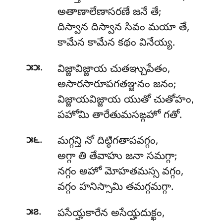
అతాణాలేణాసరణే జనే తే;
దిస్వాన దిస్వాన సివం మయా తే,
కామేన కామేన కథం వినేయ్య.
.
౫౫
విజ్జావిజ్జాయ చుతఞ్చుపేతం,
అసారసారూపగతఞ్జనం జనం;
విజ్జాయవిజ్జాయ యుతో చుతోహం,
పహోమి తారేతుమసఙ్గహో గతో.
.
౫౬
మగ్గన్తి నో దిట్ఠిగతాపవగ్గం,
అగ్గా తి తేవాహు జనా సమగ్గా;
నగ్గం అహో మోహతమస్స వగ్గం,
వగ్గం హనిస్సామి తమగ్గమగ్గా.
.
౫౭
పసేయ్హకారేన అసేయ్హదుక్ఖం,