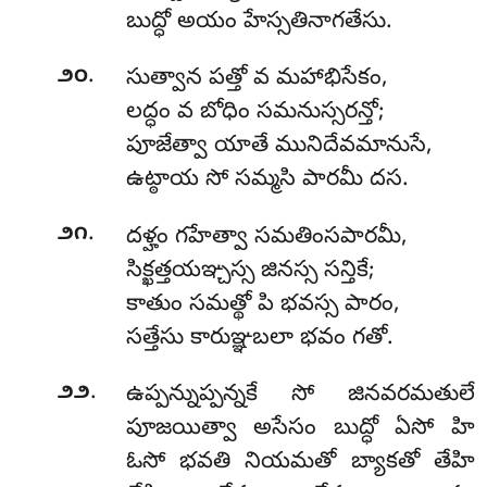
బుద్ధో అయం హేస్సతినాగతేసు.
.
౨౦
సుత్వాన పత్తో వ మహాభిసేకం,
లద్ధం వ బోధిం సమనుస్సరన్తో;
పూజేత్వా యాతే మునిదేవమానుసే,
ఉట్ఠాయ సో సమ్మసి పారమీ దస.
.
౨౧
దళ్హం గహేత్వా సమతింసపారమీ,
సిక్ఖత్తయఞ్చస్స జినస్స సన్తికే;
కాతుం సమత్థో పి భవస్స పారం,
సత్తేసు కారుఞ్ఞబలా భవం గతో.
.
౨౨
ఉప్పన్నుప్పన్నకే సో జినవరమతులే
పూజయిత్వా అసేసం బుద్ధో ఏసో హి
ఓసో భవతి నియమతో బ్యాకతో తేహి