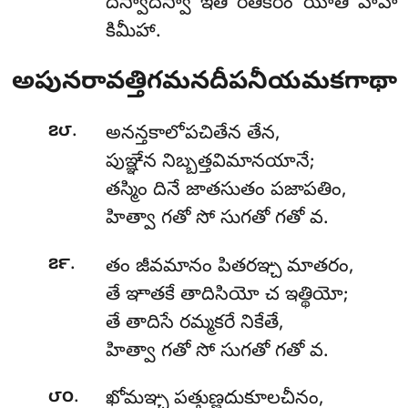
దిస్వాదిస్వా ఇతి రతికరం యాతి హాహా
కిమీహా.
అపునరావత్తిగమనదీపనీయమకగాథా
.
౭౮
అనన్తకాలోపచితేన తేన,
పుఞ్ఞేన నిబ్బత్తవిమానయానే;
తస్మిం దినే జాతసుతం పజాపతిం,
హిత్వా గతో సో సుగతో గతో వ.
.
౭౯
తం జీవమానం పితరఞ్చ మాతరం,
తే ఞాతకే తాదిసియో చ ఇత్థియో;
తే తాదిసే రమ్మకరే నికేతే,
హిత్వా గతో సో సుగతో గతో వ.
.
౮౦
ఖోమఞ్చ పత్తుణ్ణదుకూలచీనం,