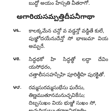
బుద్ధో అయం హేస్సతి వీతరాగో.
అగారియసమ్పత్తిదీపనీగాథా
.
౪౬
కాలక్కమేన చన్దో వ వడ్ఢన్తో వడ్ఢితే కులే,
పుఞ్ఞోదయేనుదేన్తో సో భాణుమా వియ
అమ్బరే.
.
౪౭
సిద్ధథకో హి సిద్ధత్థో లద్ధా దేవిం
యసోధరం,
చత్తాలీససహస్సేహి పూరిత్థీహి పురక్ఖితో.
.
౪౮
రమ్మసురమ్మసుభేసు ఘరేసు,
తిణ్ణముతూనమనుచ్ఛవికేసు;
దిబ్బసుఖం వియ భుఞ్జి సుఖం సో,