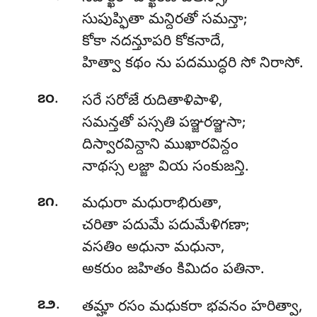
సుపుప్ఫితా మన్దిరతో సమన్తా;
కోకా నదన్తూపరి కోకనాదే,
హిత్వా కథం ను పదముద్ధరి సో నిరాసో.
.
౭౦
సరే సరోజే రుదితాళిపాళి,
సమన్తతో పస్సతి పఞ్జరఞ్జసా;
దిస్వారవిన్దాని ముఖారవిన్దం
నాథస్స లజ్జా వియ సంకుజన్తి.
.
౭౧
మధురా మధురాభిరుతా,
చరితా పదుమే పదుమేళిగణా;
వసతిం అధునా మధునా,
అకరుం జహితం కిమిదం పతినా.
.
౭౨
తమ్హా రసం మధుకరా భవనం హరిత్వా,