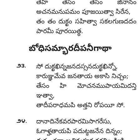
తేహి తేసం తేసం జినానం
అచనమనుపమం పూజయిత్వా సిరేన,
తం తం దుక్ఖం సహిత్వా సకలగుణదదం
పారమీ పూరయిత్థ.
బోధిసమ్భారదీపనీగాథా
.
౨౩
సో దుక్ఖఖిన్నజనదస్సనదుక్ఖఖిన్నో,
కారుఞ్ఞమేవ జనతాయ అకాసి నిచ్చం;
తేసం హి మోచనముపాయమిదన్తి
ఞత్వా,
తాదీపరాధమపి అత్తని రోపయీ సో.
.
౨౪
దానాదినేకవరపారమిసాగరేసు,
ఓగాళ్హతాయపి పదుట్ఠజనేన దిన్నం;