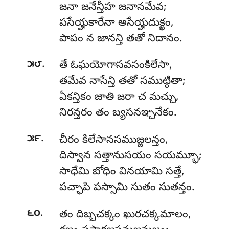
జనా జనేన్తీహ జనానమేవ;
పసేయ్హకారేనా అసేయ్హదుక్ఖం,
పాపం న జానన్తి తతో నిదానం.
.
౫౮
తే ఓఘయోగాసవసంకిలేసా,
తమేవ నాసేన్తి తతో సముట్ఠితా;
ఏకన్తికం జాతి జరా చ మచ్చు,
నిరన్తరం తం బ్యసనఞ్చనేకం.
.
౫౯
చీరం కిలేసానసముజ్జలన్తం,
దిస్వాన సత్తానుసయం సయమ్భూ;
సాధేమి బోధిం వినయామి సత్తే,
పచ్ఛాపి పస్సామి సుతం సుతన్తం.
.
౬౦
తం దిబ్బచక్కం ఖురచక్కమాలం,