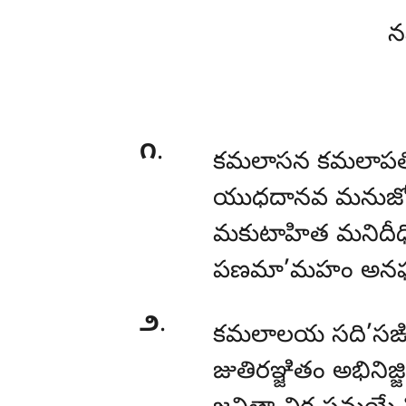
న
౧
.
కమలాసన కమలాపతి
యుధదానవ మనుజోర
మకుటాహిత మనిదీధ
పణమా’మహం అనఘ
౨
.
కమలాలయ సది’సఙ్క
జుతిరఞ్జితం అభినిజ