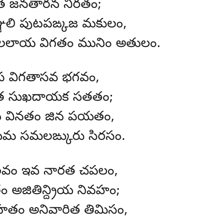
త జనతారన నిరతం;
జలి పుటపఙ్కజ మకులం,
లాయ విగతం మునిం అతులం.
 విగతాసవ భగవం,
త సుఖదాయక సతతం;
 వినతం జిన పయతం,
మ సమలఙ్కురు సిరసం.
వం ఇవ నారత చపలం,
అజితిన్ద్రియ నివహం;
ాహతం అనివారిత తిమిసం,