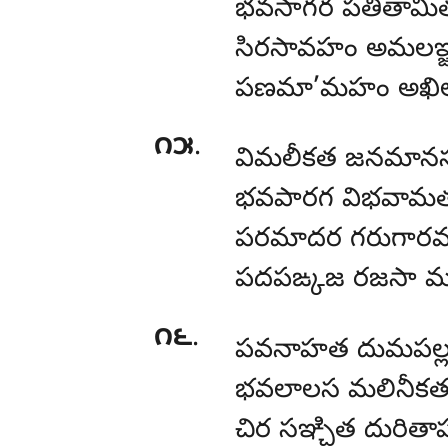
భవసాగర పతితామి
సిరసావహం అమలఞ్
పణమా’మహం అఖిల
౧౫
.
విమలీకత జనమానస
భవపారగ విభవామ
పరమాదర గరుగారవ
పదపఙ్కజ రజసా మ
౧౬
.
పవనాహత దుమపల్ల
భవలాలస మలినీకతం 
చిర సఞ్చిత దురిత