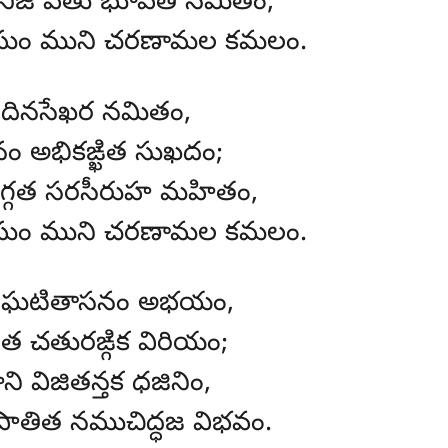
నిజ పితు భూపతి నమితం,
ం ముని చరణామల కమలం.
దినసేఖర నమితం,
 అభికఙ్ఖిత సుఖదం;
గత సరసీరుహ మహితం,
ం ముని చరణామల కమలం.
ిక ఘటితాసనం అభయం,
త చతురఙ్గిక విరియం;
విజితన్తక ధజినిం,
తిత నముచిద్ధజ విభవం.