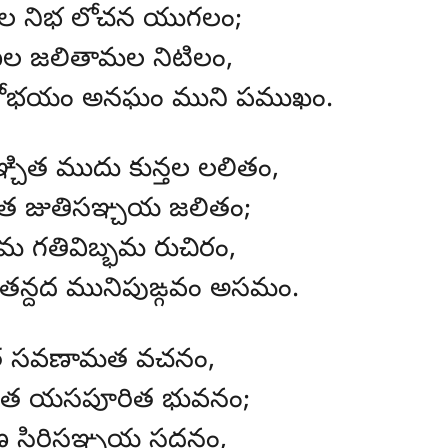
ల నిభ లోచన యుగలం;
ల జలితామల నిటిలం,
ోభయం అనఘం ముని పముఖం.
్చిత ముదు కున్తల లలితం,
త జుతిసఞ్చయ జలితం;
 గతివిబ్భమ రుచిరం,
దద మునిపుఙ్గవం అసమం.
ిత సవణామత వచనం,
సిత యసపూరిత భువనం;
 సిరిసఞ్చయ సదనం,