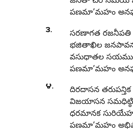
జనితా చిర సమయే 
పణమా’మహం అనఘ
౩
.
సరణాగత రజనీపతి 
భజితాఖిల జనపావనం
వసుధాతల సయముగ్
పణమా’మహం అనఘ
౪
.
దిరదాసన తరుపన్త
విజయాసన సమధిట్ఠి
ధరమానక సురియేహని 
పణమా’మహం అభిపా