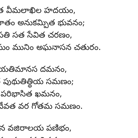
ిత వీమలాఖిల హదయం,
ితం అనుకమ్పిత భువనం;
పతి సత సేవిత చరణం,
 మునిం అఘనాసన చతురం.
ిత యతిమానస దమనం,
త పుథుతిత్థియ సమణం;
 పరిభాసిత ఖమనం,
ేవత వర గోతమ సమణం.
 వజిరాలయ పణిభం,