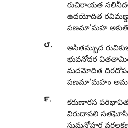
రుచిరాయత నలినీద
ఉదయోదిత రవిమణ్డ
పణమా’మహ అకుత
౮
.
అసితమ్బుద రుచికుఞ
భువనోదర వితతామి
మదమోదిత దిరదోపమ
పణమా’మహం అమతన్
౯
.
కరుణారస పరిభావ
విరుదావలి సతఘో
సుమనోహర వరలక్ఖణ