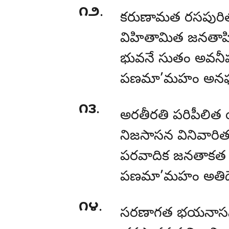
౧౨
.
కరుణామత రసపుర
విహితామిత జనతాహ
భువనే సుతం అవనీ
పణమా’మహం అనఘం
౧౩
.
అరతీరతి పరిపీల
నిజసాసన వినివారి
పరవాదిక జనతాకత
పణమా’మహం అతిద
౧౪
.
సరణాగత భయనాసన