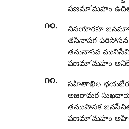
పణమా’మహం ఉదిత
౧౦
.
వినయారహ జనమాన
తసినాపగ పరిసోసన 
తమనాసవ మునిసేవ
పణమా’మహం అనికే
౧౧
.
సహితాఖిల భయభే
అజరామర సుఖదాయక
తముపాసక జనసేవిత
పణమా’మహం అహిత