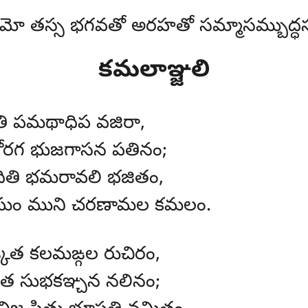
మో తస్స భగవతో అరహతో సమ్మాసమ్బుద్ధస
కమలాఞ్జలి
 పమథాధిప వజిరా,
గ భుజగాసన పతినం;
ితి భమరావలి భజితం,
ం ముని చరణామల కమలం.
ిత కలమఙ్గల రుచిరం,
్జిత సుభకఞ్చన నలినం;