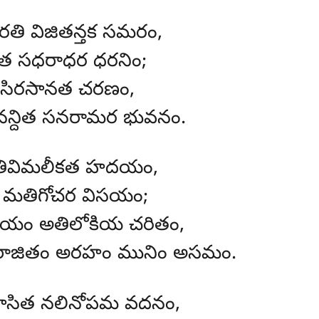
ి విజితన్తక సమరం,
త సధరాధర ధరనిం;
 సిరసానత చరణం,
్దిత సనరామర భువనం.
నతివిమలీకత హదయం,
ల మతిగోచర విసయం;
తయం అతిలోకియ చరితం,
జితం అరహం మునిం అసమం.
ాసిత నలినోపమ వదనం,