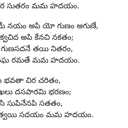
ణాభర సుతరం మమ హదయం.
 నయం అపి యో గుణం అగుణే,
్వచిద అపి కేనచి నకతం;
గుణసదనే తయి నితరం,
తే’నఘ రమతే మమ హదయం.
 భవతా చిర చరితం,
ఖలు దసపారమి భరణం;
సి సుపినేనపి సతతం,
ే త్వయి సదయం మమ హదయం.