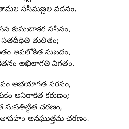
ామల ససిమణ్డల వదనం.
స కుముదాకర ససినం,
సతదీధితి తులితం;
ితం అపలోకిత సుఖదం,
తనం అఖిలాగతి విగతం.
రవం అభయాగత సరనం,
ం అనిరాకత కరుణం;
 సుపతిట్ఠిత చరణం,
ాపహం అనఘుత్తమ చరణం.