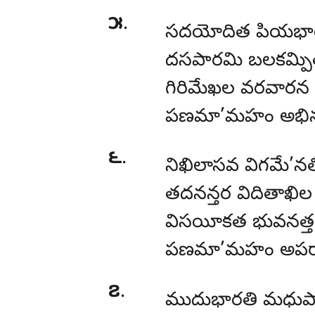
౫
.
సదయోదిత పియభారత
దసపారమి బలకమ్పి
గిరిమేఖల వరవారన
పణమా’మహం అభినన
౬
.
నిఖిలాసవ విగమే’
తదనన్తర విదితాఖి
విసయీకత భువనత్
పణమా’మహం అపరా
౭
.
ముదుభారతి మధుప