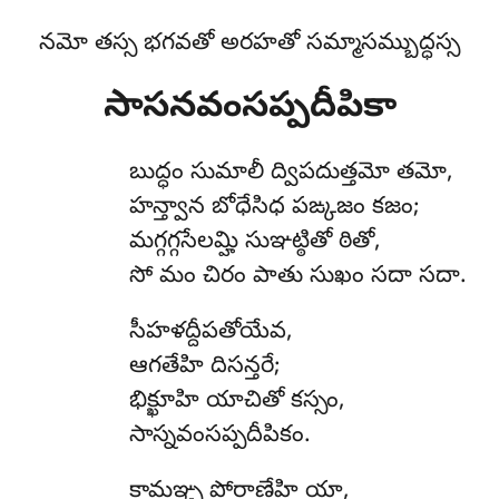
నమో తస్స భగవతో అరహతో సమ్మాసమ్బుద్ధస్స
సాసనవంసప్పదీపికా
బుద్ధం
సుమాలీ ద్విపదుత్తమో తమో,
హన్త్వాన బోధేసిధ పఙ్కజం కజం;
మగ్గగ్గసేలమ్హి సుఞట్ఠితో ఠితో,
సో మం చిరం పాతు సుఖం సదా సదా.
సీహళద్దీపతోయేవ,
ఆగతేహి దిసన్తరే;
భిక్ఖూహి యాచితో కస్సం,
సాస్నవంసప్పదీపికం.
కామఞ్చ పోరాణేహి యా,