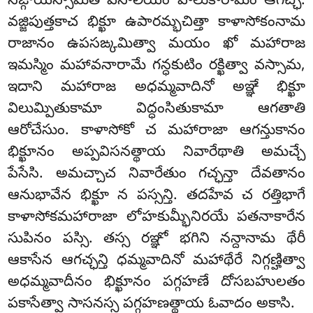
సఙ్గాయిస్సామీతి వేసాలియం వాలుకారామం ఆగచ్ఛి.
వజ్జిపుత్తకాచ భిక్ఖూ ఉపారమ్భచిత్తా కాళాసోకంనామ
రాజానం ఉపసఙ్కమిత్వా మయం ఖో మహారాజ
ఇమస్మిం మహావనారామే గన్ధకుటిం రక్ఖిత్వా వస్సామ,
ఇదాని మహారాజ అధమ్మవాదినో అఞ్ఞే భిక్ఖూ
విలుమ్పితుకామా విద్ధంసితుకామా ఆగతాతి
ఆరోచేసుం. కాళాసోకో
చ మహారాజా ఆగన్తుకానం
భిక్ఖూనం అప్పవిసనత్థాయ నివారేథాతి అమచ్చే
పేసేసి. అమచ్చాచ నివారేతుం గచ్ఛన్తా దేవతానం
ఆనుభావేన భిక్ఖూ న పస్సన్తి. తదహేవ చ రత్తిభాగే
కాళాసోకమహారాజా లోహకుమ్భీనిరయే పతనాకారేన
సుపినం పస్సి. తస్స రఞ్ఞో భగిని నన్దానామ థేరీ
ఆకాసేన ఆగచ్ఛన్తి ధమ్మవాదినో మహాథేరే నిగ్గణ్హిత్వా
అధమ్మవాదీనం భిక్ఖూనం పగ్గహణే దోసబహులతం
పకాసేత్వా సాసనస్స పగ్గహణత్థాయ ఓవాదం అకాసి.