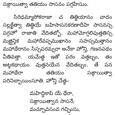
సఙ్గాయిత్వా తతియం సాసనం పగ్గహేసుం.
సిరిధమ్మాసోకరాజా చ తిత్థియానం వాదం
సల్లక్ఖేత్వా తిత్థియే బహిసాసనకరణాదీహి సాసనస్స
పగ్గహో రాజాతి వేదితబ్బో. మహామోగ్గలిపుత్తతిస్స
మజ్ఝిన్తిక మహారేవప్పముఖానం సహస్సమత్తానం
మహాథేరానం సిస్సపరమ్పరా అనేకా హోన్తి, గణనపథం
వీతివత్తా. యమేత్థ ఇతో పరం వత్తబ్బం, తం
అట్ఠకథాయం వుత్తనయేన వేదితబ్బం. తే పన
మహాథేరా తతియం సఙ్గాయిత్వా
పరినిబ్బాయింసూతి. హోన్తి చేత్థ–
మహిద్ధికాపి యే థేరా,
సఙ్గాయిత్వాన సాసనే;
మచ్చూవసంవ గచ్ఛింసు,