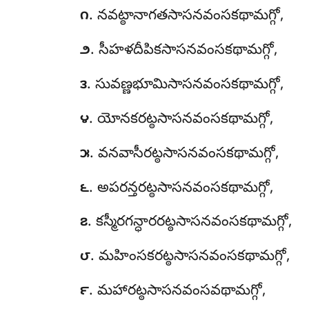
. నవట్ఠానాగతసాసనవంసకథామగ్గో,
౧
. సీహళదీపికసాసనవంసకథామగ్గో,
౨
. సువణ్ణభూమిసాసనవంసకథామగ్గో,
౩
. యోనకరట్ఠసాసనవంసకథామగ్గో,
౪
. వనవాసీరట్ఠసాసనవంసకథామగ్గో,
౫
. అపరన్తరట్ఠసాసనవంసకథామగ్గో,
౬
. కస్మీరగన్ధారరట్ఠసాసనవంసకథామగ్గో,
౭
. మహింసకరట్ఠసాసనవంసకథామగ్గో,
౮
. మహారట్ఠసాసనవంసవథామగ్గో,
౯