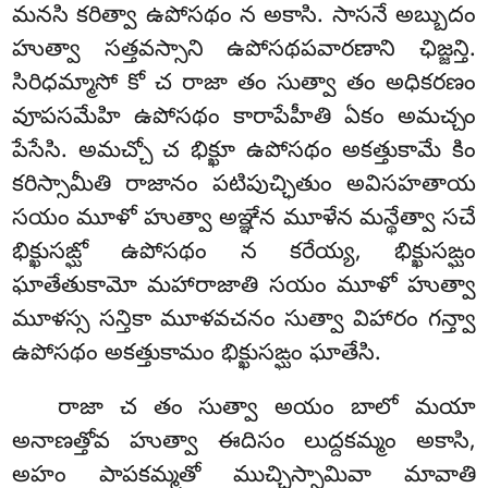
మనసి కరిత్వా ఉపోసథం న అకాసి. సాసనే అబ్బుదం
హుత్వా సత్తవస్సాని ఉపోసథపవారణాని ఛిజ్జన్తి.
సిరిధమ్మాసో కో చ రాజా తం సుత్వా తం అధికరణం
వూపసమేహి ఉపోసథం కారాపేహీతి ఏకం అమచ్చం
పేసేసి. అమచ్చో చ భిక్ఖూ ఉపోసథం అకత్తుకామే కిం
కరిస్సామీతి రాజానం పటిపుచ్ఛితుం అవిసహతాయ
సయం మూళో హుత్వా అఞ్ఞేన మూళేన మన్థేత్వా సచే
భిక్ఖుసఙ్ఘో ఉపోసథం న కరేయ్య, భిక్ఖుసఙ్ఘం
ఘాతేతుకామో మహారాజాతి సయం మూళో హుత్వా
మూళస్స సన్తికా మూళవచనం సుత్వా విహారం గన్త్వా
ఉపోసథం అకత్తుకామం భిక్ఖుసఙ్ఘం ఘాతేసి.
రాజా చ తం సుత్వా అయం బాలో మయా
అనాణత్తోవ హుత్వా ఈదిసం లుద్దకమ్మం అకాసి,
అహం పాపకమ్మతో ముచ్చిస్సామివా మావాతి