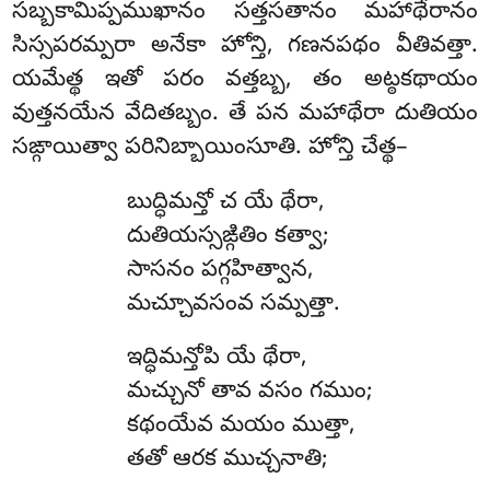
సబ్బకామిప్పముఖానం సత్తసతానం మహాథేరానం
సిస్సపరమ్పరా అనేకా హోన్తి, గణనపథం వీతివత్తా.
యమేత్థ ఇతో పరం వత్తబ్బ, తం అట్ఠకథాయం
వుత్తనయేన వేదితబ్బం. తే పన మహాథేరా దుతియం
సఙ్గాయిత్వా పరినిబ్బాయింసూతి. హోన్తి చేత్థ–
బుద్ధిమన్తో చ యే థేరా,
దుతియస్సఙ్గితిం కత్వా;
సాసనం పగ్గహిత్వాన,
మచ్చూవసంవ సమ్పత్తా.
ఇద్ధిమన్తోపి యే థేరా,
మచ్చునో తావ వసం గముం;
కథంయేవ మయం ముత్తా,
తతో ఆరక ముచ్చనాతి;