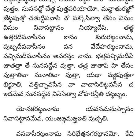
వుత్తం. సునసద్దో చేత్థ పుత్తపరియాయో. మన్ధాతురఞ్ఞో
జేట్ఠపుత్తో చతుద్దీపవాసి నో
పక్కోసిత్వా తేసం విసుం
విసుం నివాసట్ఠానం నియ్యాదేసి. తత్థ
ఉత్తరదీపవాసీనం ఠానం కురురట్ఠంనామ,
పుబ్బదీపవాసీనం పన వేదేహరట్ఠంనామ,
పచ్ఛిమదీపవాసీనం అపరన్తం నామ. భత్తపచ్ఛిమదీపే
జాతత్తా తే సునసద్దేన వుత్తా. తత్ర జాతాపి హి తేసం
పుత్తాతివా సునాతివా వుత్తా, యథా వజ్జిపుత్తకా
భిక్ఖూతి. వత్తిచ్ఛావసేన వా వాచాసిలిట్ఠవసేన చ
ఇదమేవ సునసద్దేన విసేసేత్వా వోహరన్తీతి దట్ఠబ్బం.
యోనకరట్ఠంనామ యవనమనుస్సానం
నివాసట్ఠానమేవ, యంజఙ్గమఙ్ఘఇతి వుచ్చతి.
వనవాసీరట్ఠంనామ సిరిఖేత్తనగరట్ఠానమో. కేచి