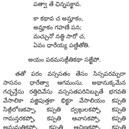
పత్వా తే ఛిన్నపక్ఖావ.
కా
కథావ చ అమ్హాకం,
అమ్హాకం గహణే పన;
మచ్చునో నత్థి సారో చ,
ఏవం ధారేయ్య పణ్డితోతి.
అయం పఠమసఙ్గీతికథా సఙ్ఖేపో.
తతో పరం వస్ససతం తేసం సిస్సపరమ్పరా
సాసనం ధారేత్వా ఆగమంసు. అథానుక్కమేన
గచ్ఛన్తేసు రత్తిదివేసు వస్ససతపరినిబ్బుతే భగవతి
వేసాలికా వజ్జిపుత్తకా భిక్ఖూ వేసాలియం కప్పతి
సిఙ్గిలోణకప్పా, కప్పతి ద్వఙ్గులకప్పో, కప్పతి
గామన్తరకప్పో, కప్పతి ఆవాసకప్పో, కప్పతి
అనుమతికప్పో, కప్పతి ఆచిణ్ణకప్పో, కప్పతి