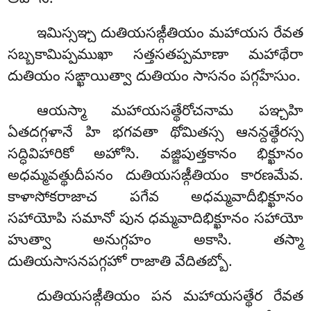
ఇమిస్సఞ్చ దుతియసఙ్గీతియం మహాయస రేవత
సబ్బకామిప్పముఖా సత్తసతప్పమాణా మహాథేరా
దుతియం సఙ్ఖాయిత్వా దుతియం సాసనం పగ్గహేసుం.
ఆయస్మా మహాయసత్థేరోచనామ పఞ్చహి
ఏతదగ్గళానే హి భగవతా థోమితస్స ఆనన్దత్థేరస్స
సద్ధివిహారికో అహోసి. వజ్జిపుత్తకానం భిక్ఖూనం
అధమ్మవత్థుదీపనం దుతియసఙ్గీతియం కారణమేవ.
కాళాసోకరాజాచ పగేవ అధమ్మవాదీభిక్ఖూనం
సహాయోపి సమానో పున ధమ్మవాదిభిక్ఖూనం సహాయో
హుత్వా అనుగ్గహం అకాసి. తస్మా
దుతియసాసనపగ్గహో రాజాతి వేదితబ్బో.
దుతియసఙ్గీతియం పన మహాయసత్థేర రేవత