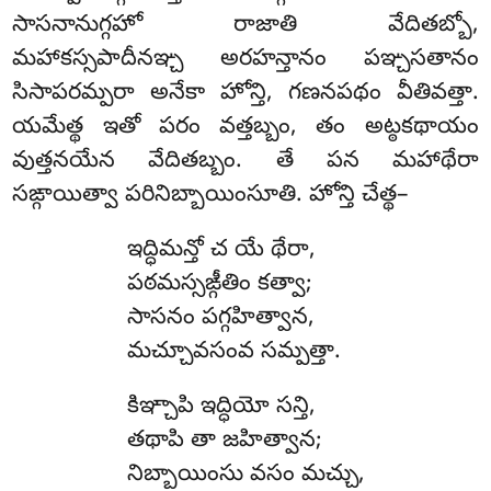
సాసనానుగ్గహో రాజాతి వేదితబ్బో,
మహాకస్సపాదీనఞ్చ అరహన్తానం పఞ్చసతానం
సిసాపరమ్పరా అనేకా హోన్తి, గణనపథం వీతివత్తా.
యమేత్థ ఇతో పరం వత్తబ్బం, తం అట్ఠకథాయం
వుత్తనయేన వేదితబ్బం. తే పన మహాథేరా
సఙ్గాయిత్వా పరినిబ్బాయింసూతి. హోన్తి చేత్థ–
ఇద్ధిమన్తో చ యే థేరా,
పఠమస్సఙ్గీతిం కత్వా;
సాసనం పగ్గహిత్వాన,
మచ్చూవసంవ సమ్పత్తా.
కిఞ్చాపి ఇద్ధియో సన్తి,
తథాపి తా జహిత్వాన;
నిబ్బాయింసు వసం మచ్చు,