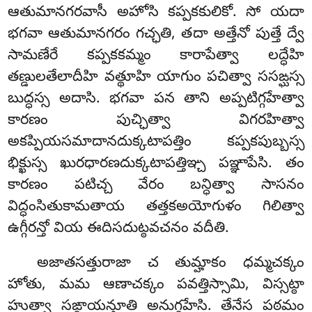
ఆతుమానగరవాసీ అహోసి కప్పకకులికో. సో యదా
భగవా ఆతుమానగరం గచ్ఛతి, తదా అత్తేనో పుత్తే ద్వే
సామణేరే కప్పకకమ్మం కారాపేత్వా లద్ధేహి
తణ్డులతేలాదీహి వత్థూహి యాగుం పచిత్వా ససఙ్ఘస్స
బుద్ధస్స అదాసి. భగవా పన తాని అప్పటిగ్గహేత్వా
కారణం పుచ్ఛిత్వా విగరహిత్వా
అకప్పియసమాదానదుక్కటాపత్తిం కప్పకపుబ్బస్స
భిక్ఖుస్స ఖురధారణదుక్కటాపత్తిఞ్చ పఞ్ఞాపేసి. తం
కారణం పటిచ్చ వేరం బన్ధిత్వా సాసనం
విద్ధంసితుకామతాయ తత్తకఅయోగుళం గిలిత్వా
ఉగ్గీరన్తో వియ ఈదిసదుట్ఠవచనం వదీతి.
అజాతసత్తురాజా చ తుమ్హాకం ధమ్మచక్కం
హోతు, మమ ఆణాచక్కం పవత్తిస్సామి, విస్సట్ఠా
హుత్వా సఙ్గాయన్తూతి అనుగ్గహేసి. తేనేస పఠమం