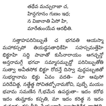
తథేవ మచ్చురాజా చ,
హిన్దగూనం గుణం ఇధ;
న విజానాతి ఏసో హి,
మారేతుంయేవ ఆరభీతి.
సత్తాహపరినిబ్బుతే చ భగవతి ఆయస్మా
మహాకస్సపో తియడ్ఢసతాధికేహి సహస్సమత్తేహి
భిక్ఖూహి సద్ధి పావాతో కుసీనారాయం ఆగచ్ఛన్తో
అన్తరామగ్గే భగవా సమ్మాసమ్బుద్ధో పరినిబ్బుతోతి
సుత్వా అవీతసోక భిక్ఖూ రోదన్తే దిస్వా వుద్ధపబ్బజితో
సుభద్దానామ భిక్ఖు ఏవం వదతి– మా ఆవుసో
పరిదేవిత్థ, నత్థేత్థ సోచితబ్బోనామకోచి, పుబ్బే మయం
భవామ సమణేన గే,భమేన ఉపద్దుతా– ఇదం కరోథ
ఇదం తుమ్హాకం కప్పతి, మా ఇదం కరిత్థ న ఇదం