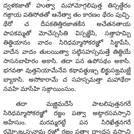
ద్వళకజాతో హుత్వా మహామోగ్గలిపుత్త తిస్సత్థేరం
గఙ్గాయ పతిసోతతో ఆనేత్వా తం కారణం థేరం పుచ్ఛి.
థేరో చ దీపకతిత్తిరజాతకేన అచేతనతాయ
పాపకమ్మతో మోచేస్ససితి విస్సజ్జేసి, సత్తాహమ్పి
తిత్థియానం వాదం సిరిధమ్మాసోకరఞ్ఞో సిక్ఖాపేసి,
వాదేన వాదం తులయిత్వా సట్ఠిసహస్సమత్తే తిత్థియే
సాసనబాహిరం అకాసి. తదా పన ఉపోసథం అకాసి.
భగవతా వుత్తనియామేనేవ కథావత్థుఞ్చ భిక్ఖుసఙ్ఘమజ్ఝే
బ్యాకాసి
. అసోకారామే చ సహస్సమత్తా మహాథేరా
నవహి మాసేహి సఙ్గాయింసుం.
తదా మజ్ఝిమదేసే పాటలిపుత్తనగరే
సిరిధమ్మాసోకరఞ్ఞో రజ్జం పత్వా అట్ఠారసవస్సాని
అహేసుం. మరమ్మరట్ఠే పన సిరిఖేత్తనగరే
రమ్బోఙ్కస్సనామ రఞ్ఞో రజ్జం పత్వా ద్వాదస వస్సాని