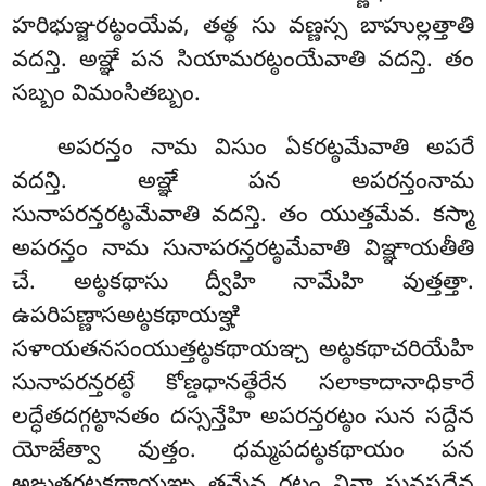
హరిభుఞ్జరట్ఠంయేవ, తత్థ సు వణ్ణస్స బాహుల్లత్తాతి
వదన్తి. అఞ్ఞే పన సియామరట్ఠంయేవాతి వదన్తి. తం
సబ్బం విమంసితబ్బం.
అపరన్తం నామ విసుం ఏకరట్ఠమేవాతి అపరే
వదన్తి. అఞ్ఞే పన అపరన్తంనామ
సునాపరన్తరట్ఠమేవాతి వదన్తి. తం యుత్తమేవ. కస్మా
అపరన్తం నామ సునాపరన్తరట్ఠమేవాతి విఞ్ఞాయతీతి
చే. అట్ఠకథాసు ద్వీహి నామేహి వుత్తత్తా.
ఉపరిపణ్ణాసఅట్ఠకథాయఞ్హి
సళాయతనసంయుత్తట్ఠకథాయఞ్చ అట్ఠకథాచరియేహి
సునాపరన్తరట్ఠే కోణ్డధానత్థేరేన సలాకాదానాధికారే
లద్ధేతదగ్గట్ఠానతం దస్సన్తేహి అపరన్తరట్ఠం సున సద్దేన
యోజేత్వా వుత్తం. ధమ్మపదట్ఠకథాయం పన
అఙ్గుత్తరట్ఠకథాయఞ్చ తమేవ రట్ఠం వినా సునసద్దేన