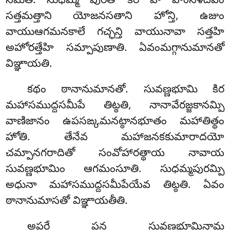
సమేతి. సుధమ్మే పురతో కిర హి హింసళదీపం
సత్తమత్తాని యోజనసతాని హోన్తి, ఉజుం
వాయుఆగమనకాలే గచ్ఛన్తి వాయునావా సత్తహి
అహోరత్తేహి సమ్పాపుణాతి. ఏవంమగ్గానుమానతో
విఞ్ఞాయతి.
కథం ఠానానుమానతో. సువణ్ణభూమి కిర
మహాసముద్దసమీపే తిట్ఠతి, నానావేరజ్జకానమ్పి
వాణిజానం ఉపసఙ్కమనట్ఠానభూతం మహాతిత్థం
హోతి. తేనేవ మహాజనకకుమారాదయో
చమ్పానగరాదితో సంవోహారత్థాయ నావాయ
సువణ్ణభూమిం ఆగమంసూతి. సుధమ్మపురమ్పి
అధునా మహాసముద్దసమీపేయేవ తిట్ఠతి. ఏవం
ఠానానుమాసతో విఞ్ఞాయతీతి.
అపరే పన సువణ్ణభూమినామ