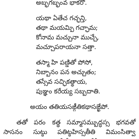
అబ్భగబ్భంవ భాకరో.
యథా
ఏతేచ గచ్ఛన్తి,
తథా మయమ్పి గచ్ఛామ;
కోనామ మచ్చునా ముచ్చే,
మచ్చూపరాయనా సత్తా.
తస్మా హి పణ్డితో పోసో,
నిబ్బానం పన అచ్చుతం;
తస్సేవ సచ్ఛికత్థాయ,
పుఞ్ఞం కరేయ్య సబ్బదాతి.
అయం తతియసఙ్గీతికథాసఙ్ఖేపో.
తతో పరం కత్థ సమ్మాసమ్బుద్ధస్స భగవతో
సాసనం సుట్ఠు పతిట్ఠహిస్సతీతి విమంసిత్వా