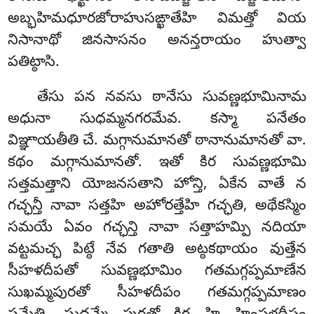
అబ్భహిమధూరజోరాహుసఙ్ఖాతేహి విమత్తో వియ
నిసానాథో జినసాసనం అనన్తరాయం హుత్వా
పతిట్ఠాసి.
తేసు పన నవసు ఠానేసు సువణ్ణభూమినామ
అధునా సుధమ్మనగరమేవ. కస్మా పనేతం
విఞ్ఞాయతీతి చే. మగ్గానుమానతో ఠానానుమానతో
వా.
కథం మగ్గానుమానతో. ఇతో కిర సువణ్ణభూమి
సత్తమత్తాని యోజనసతాని హోన్తి, ఏకేన వాతే న
గచ్ఛన్తీ నావా సత్తహి అహోరత్తేహి గచ్ఛతి, అథేకస్మిం
సమయే ఏవం గచ్ఛన్తి నావా సత్తాహమ్పి నదియా
వట్టమచ్ఛ పిట్ఠే నేవ గతాతి అట్ఠకథాయం వుత్తేన
సీహళదీపతో సువణ్ణభూమిం గతమగ్గప్పమాణేన
సుఖమ్మపురతో సీహళదీపం గతమగ్గప్పమాణం