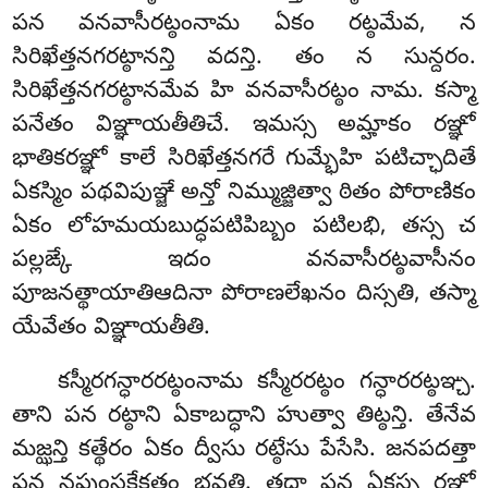
పన వనవాసీరట్ఠంనామ ఏకం రట్ఠమేవ, న
సిరిఖేత్తనగరట్ఠానన్తి వదన్తి. తం న సున్దరం.
సిరిఖేత్తనగరట్ఠానమేవ హి వనవాసీరట్ఠం నామ. కస్మా
పనేతం విఞ్ఞాయతీతిచే. ఇమస్స అమ్హాకం రఞ్ఞో
భాతికరఞ్ఞో కాలే సిరిఖేత్తనగరే గుమ్భేహి పటిచ్ఛాదితే
ఏకస్మిం పథవిపుఞ్జే అన్తో నిమ్ముజ్జిత్వా ఠితం పోరాణికం
ఏకం లోహమయబుద్ధపటిపిబ్బం పటిలభి, తస్స చ
పల్లఙ్కే ఇదం వనవాసీరట్ఠవాసీనం
పూజనత్థాయాతిఆదినా పోరాణలేఖనం దిస్సతి, తస్మా
యేవేతం విఞ్ఞాయతీతి.
కస్మీరగన్ధారరట్ఠంనామ కస్మీరరట్ఠం గన్ధారరట్ఠఞ్చ.
తాని పన రట్ఠాని ఏకాబద్ధాని హుత్వా తిట్ఠన్తి. తేనేవ
మజ్ఝన్తి కత్థేరం ఏకం ద్వీసు రట్ఠేసు పేసేసి. జనపదత్తా
పన నపుంసకేకత్తం భవతి. తదా పన ఏకస్స రఞ్ఞో