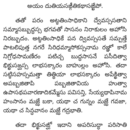
అయం దుతియసఙ్గీతికథాసఙ్ఖేపో.
తతో పరం అట్ఠతింసాధికాని ద్వేవస్ససతాని
సమ్మాసబ్బుద్ధస్స భగవతో సాసనం నిరాకులం అహోసి
నిరబ్బుదం. అట్ఠతింసాధికే పన ద్వివస్ససతే సమ్పత్తే
పాటలిపుత్త నగరే
సిరిధమ్మాసోకస్సనామ రఞ్ఞో కాలే
నిగ్రోధసామణేరం పటిచ్చ బుద్ధసాసనే పసీదిత్వా
భిక్ఖుసఙ్ఘస్స లాభసక్కారం బాహుల్లం అహోసి. తదా
సట్ఠిసహస్సమత్తా తిత్థియా లాభసక్కారం అపేక్ఖిత్వా
అపబ్బజితాపి పబ్బజితావియ హుత్వా
ఉపాసథపవారణాదికమ్మేసు పవిసన్తి, సేయ్యథాపినామ
హంసానం మజ్ఝే బకా, యథా చ గున్నం మజ్ఝే గవజా,
యథా చ సిన్ధవానం మజ్ఝే గద్రభాతి.
తదా భిక్ఖుసఙ్ఘో ఇదాని అపరిసుద్ధా పరిసాతి