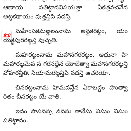
ఆణాయ పతిట్ఠానవిసయత్తా ఏకత్తవచనేన
అట్ఠకథాయం వుత్తన్తిపి వదన్తి.
మహింసకమణ్డలంనామ అన్ధకరట్ఠం, యం
📜
యక్ఖపురరట్ఠన్తి వుచ్చతి.
మహారట్ఠంనామ మహానగరరట్ఠం. ఆధునా హి
మహారట్ఠమేవ న గరసద్దేన యోజేత్వా మహానగరరట్ఠన్తి
వోహరన్తీతి. సియామరట్ఠన్తిపి వదన్తి ఆచరియా.
చినరట్ఠంనామ
హిమవన్తేన ఏకాబద్ధం హుత్వా
ఠితం చీనరట్ఠం యే వాతి.
ఇదం సాసనస్స నవసు ఠానేసు విసుం విసుం
పతిట్ఠానం.