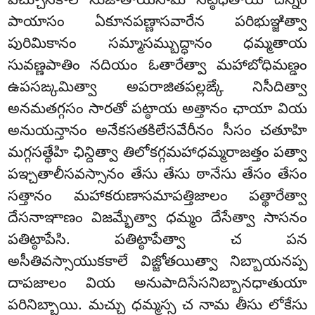
పచ్చూసకాలే సుజాతాయనామ సేట్ఠిధీతాయ దిన్నం
పాయాసం ఏకూనపణ్ణాసవారేన పరిభుఞ్జిత్వా
పురిమికానం సమ్మాసమ్బుద్ధానం ధమ్మతాయ
సువణ్ణపాతిం నదియం ఓతారేత్వా మహాబోధిమణ్డం
ఉపసఙ్కమిత్వా అపరాజితపల్లఙ్కే నిసీదిత్వా
అనమతగ్గసం సారతో పట్ఠాయ అత్తానం ఛాయా వియ
అనుయన్తానం అనేకసతకిలేసవేరీనం సీసం చతూహి
మగ్గసత్థేహి ఛిన్దిత్వా తిలోకగ్గమహాధమ్మరాజత్తం పత్వా
పఞ్చతాలీసవస్సానం తేసు తేసు ఠానేసు తేసం తేసం
సత్తానం మహాకరుణాసమాపత్తిజాలం పత్థారేత్వా
దేసనాఞాణం విజమ్భేత్వా ధమ్మం దేసేత్వా సాసనం
పతిట్ఠాపేసి. పతిట్ఠాపేత్వా చ పన
అసీతివస్సాయుకకాలే విజ్జోతయిత్వా నిబ్బాయనప్ప
దాపజాలం వియ అనుపాదిసేసనిబ్బానధాతుయా
పరినిబ్బాయి. మచ్చు ధమ్మస్స చ నామ తీసు లోకేసు