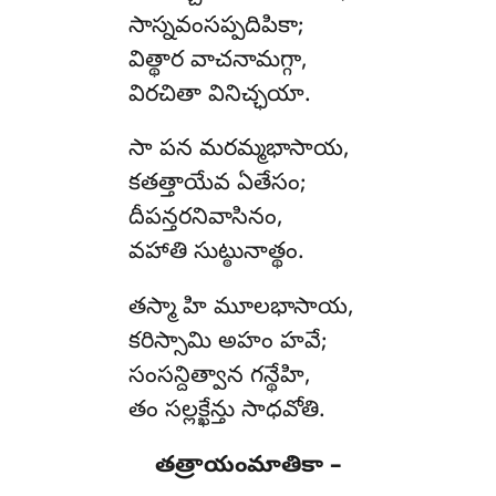
సాస్నవంసప్పదిపికా;
విత్థార వాచనామగ్గా,
విరచితా వినిచ్ఛయా.
సా
పన మరమ్మభాసాయ,
కతత్తాయేవ ఏతేసం;
దీపన్తరనివాసినం,
వహాతి సుట్ఠునాత్థం.
తస్మా హి మూలభాసాయ,
కరిస్సామి అహం హవే;
సంసన్దిత్వాన గన్థేహి,
తం సల్లక్ఖేన్తు సాధవోతి.
తత్రాయంమాతికా –