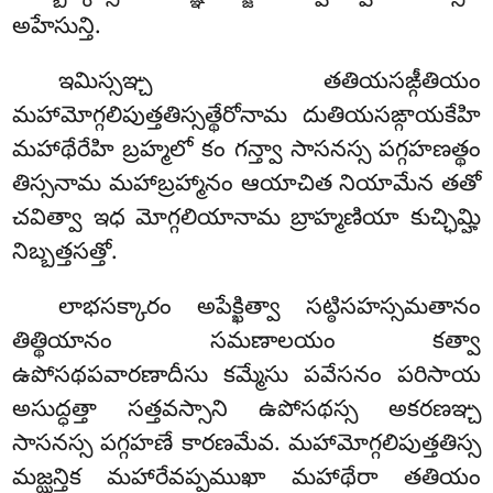
అహేసున్తి.
ఇమిస్సఞ్చ తతియసఙ్గీతియం
మహామోగ్గలిపుత్తతిస్సత్థేరోనామ దుతియసఙ్గాయకేహి
మహాథేరేహి బ్రహ్మలో కం గన్త్వా సాసనస్స పగ్గహణత్థం
తిస్సనామ మహాబ్రహ్మానం ఆయాచిత నియామేన తతో
చవిత్వా ఇధ మోగ్గలియానామ బ్రాహ్మణియా కుచ్ఛిమ్హి
నిబ్బత్తసత్తో.
లాభసక్కారం అపేక్ఖిత్వా సట్ఠిసహస్సమతానం
తిత్థియానం సమణాలయం కత్వా
ఉపోసథపవారణాదీసు కమ్మేసు పవేసనం పరిసాయ
అసుద్ధత్తా సత్తవస్సాని ఉపోసథస్స అకరణఞ్చ
సాసనస్స పగ్గహణే కారణమేవ. మహామోగ్గలిపుత్తతిస్స
మజ్ఝన్తిక మహారేవప్పముఖా మహాథేరా తతియం