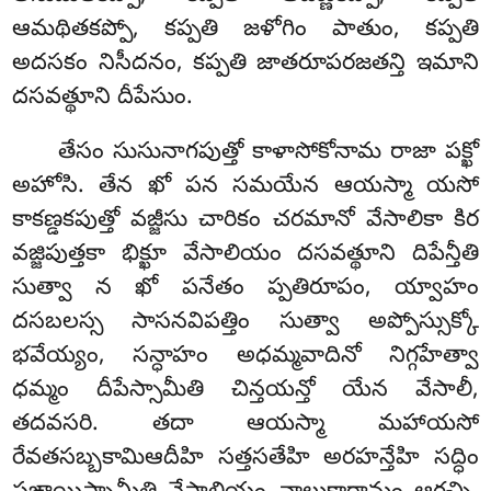
ఆమథితకప్పో, కప్పతి జళోగిం పాతుం, కప్పతి
అదసకం నిసీదనం, కప్పతి జాతరూపరజతన్తి ఇమాని
దసవత్థూని దీపేసుం.
తేసం సుసునాగపుత్తో కాళాసోకోనామ రాజా పక్ఖో
అహోసి. తేన ఖో పన సమయేన ఆయస్మా యసో
కాకణ్డకపుత్తో వజ్జీసు చారికం చరమానో వేసాలికా కిర
వజ్జిపుత్తకా భిక్ఖూ వేసాలియం దసవత్థూని దిపేన్తీతి
సుత్వా న ఖో పనేతం ప్పతిరూపం, య్వాహం
దసబలస్స సాసనవిపత్తిం సుత్వా అప్పోస్సుక్కో
భవేయ్యం, సన్ధాహం అధమ్మవాదినో నిగ్గహేత్వా
ధమ్మం దీపేస్సామీతి చిన్తయన్తో యేన వేసాలీ,
తదవసరి. తదా ఆయస్మా మహాయసో
రేవతసబ్బకామిఆదీహి సత్తసతేహి అరహన్తేహి సద్ధిం