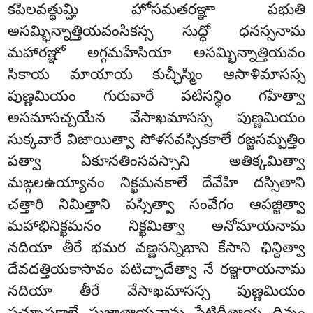
కపిలవత్థుమ్హి హోసమతరఞ్ఞా పభుతి
అసమ్భిన్నాత్తియవంసికస్స సుద్ధో ధనస్సనామ
మహారఞ్ఞో అగ్గమహేసియా అసమ్భిన్నాత్తియవం
సికాయ మాయాయ కుచ్ఛీస్మిం ఆసాళిమాసస్స
పుణ్ణమియం గురువారే పటిసన్ధిం గహేత్వా
అసమాసచ్చయేన వేసాఖమాసస్స పుణ్ణమియం
సుక్కవారే విజాయిత్వా సోళసవస్సికకాలే రజ్జసమ్పత్తిం
పత్వా ఏకూనతింసవస్సాని అతిక్కమిత్వా
మఙ్గలఉయ్యానం నిక్ఖమనకాలే దేవేహి దస్సితాని
చత్తారి నిమిత్తాని పస్సిత్వా సంవేగం ఆపజ్జిత్వా
మహాభినిక్ఖమనం నిక్ఖమిత్వా అనోమాయనామ
నదియా తీరే భమర వణ్ణసన్నిభాని కేసాని ఛిన్దిత్వా
దేవదత్తియకాసావం పటిచ్ఛాదేత్వా నే రఞ్జరాయనామ
నదియా తీరే వేసాఖమాసస్స పుణ్ణమియం