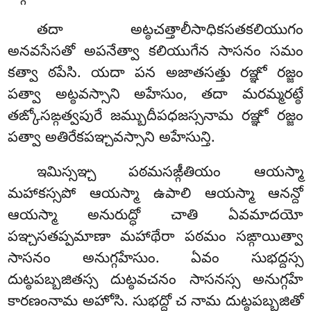
తదా అట్ఠచత్తాలీసాధికసతకలియుగం
అనవసేసతో అపనేత్వా కలియుగేన సాసనం సమం
కత్వా ఠపేసి. యదా పన అజాతసత్తు రఞ్ఞో రజ్జం
పత్వా అట్ఠవస్సాని అహేసుం, తదా మరమ్మరట్ఠే
తఙ్కోసఙ్గత్వపురే జమ్బుదీపధజస్సనామ రఞ్ఞో రజ్జం
పత్వా అతిరేకపఞ్చవస్సాని అహేసున్తి.
ఇమిస్సఞ్చ పఠమసఙ్గీతియం ఆయస్మా
మహాకస్సపో ఆయస్మా ఉపాలి ఆయస్మా ఆనన్దో
ఆయస్మా అనురుద్ధో చాతి ఏవమాదయో
పఞ్చసతప్పమాణా మహాథేరా పఠమం సఙ్గాయిత్వా
సాసనం అనుగ్గహేసుం. ఏవం
సుభద్దస్స
దుట్ఠపబ్బజితస్స దుట్ఠవచనం సాసనస్స అనుగ్గహే
కారణంనామ అహోసి. సుభద్దో చ నామ దుట్ఠపబ్బజితో