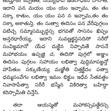
తుమ్హాకం కప్పతీతి, సేయ్యథాపి ఇణసాధికేన దాసోతి,
ఇదాని పన మయం యం యం ఇచ్ఛామ, తం తం
సక్కా కాతుం, యం యం పన న ఇచ్ఛామ,తం తం
సక్కా అకాతున్తి. తం సుత్వా ఈదిసం పన వేరీపుగ్గలం
పటిచ్చ సమ్మాసమ్బుద్ధస్స భగవతో సాసనం ఖిప్పం
అన్తరధారేయ్య, ఇదాని సువణ్ణక్ఖన్ధసదిసో సరీరో
సంవిజ్జమానో
యేవ దుక్ఖేన నిప్ఫాదితే సాసనే
మహాభయం ఉప్పజ్జి చ, ఈదిసో పుగ్గలో అఞ్ఞం
ఈదిసం పుగ్గలం సహాయం లభిత్వా వుద్ధిమాపజ్జన్తో
హాపేతుం సక్కుణేయ్య మఞ్ఞేతి చిత్తక్ఖేదం పత్వా
ధమ్మసంవేగం లభిత్వా ఇమం భిక్ఖుం ఇధేవ సేతవత్థం
నివాసాపేత్వా సరీరే భస్మేన వికిరిత్వా బహిద్ధా
కరిస్సామీతి చిన్తేసి.
తదా ఆయస్మతో మహాకస్సపత్థేరస్స