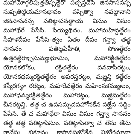
మహామోగ్గలిపుత్తతిస్సత్థేరో పచ్చన్తదేసే జినసాసనస్స
సుప్పతిట్ఠియమానభావం పస్సిత్వా నవట్ఠానాని
జినసాసనస్స పతిట్ఠాపనత్థాయ విసుం విసుం
మహాథేరే పేసేసి. సేయ్యథిదం. మహామహిన్దత్థేరం
సీహళదీపం పేసేసి-త్వం ఏతం దీపం గన్త్వా తత్థ
సాసనం పతిట్ఠపేహీతి, సోణత్థేరం
ఉత్తరత్థేరఞ్చసువణ్ణభూమిం, మహారక్ఖితత్థేరం
యోనకలోకం, రక్ఖితత్థేరం వనవాసీరట్ఠం,
యోనకధమ్మరక్ఖితత్థేరం అపరన్తరట్ఠం, మజ్ఝన్తి కత్థేరం
కస్మీరగన్ధా రరట్ఠం, మహారేవత్థేరం మహింసకమణ్డలం,
మహాధమ్మరక్ఖితత్థేరం మహారట్ఠం, మజ్ఝిమత్థేరం
చీనరట్ఠన్తి. తత్థ చ ఉపసమ్పదపహోనకేన సఙ్ఘేన సద్ధిం
పేసేసి. తే చ మహాథేరా విసుం విసుం గన్త్వా సాసనం
తత్థ తత్థ పతిట్ఠాపేసుం. పతిట్ఠాపేత్వా చ తేసు తేసు
ఠానేసు భిక్ఖూనం కాసావపజ్జోతేన విజ్జోతమానా