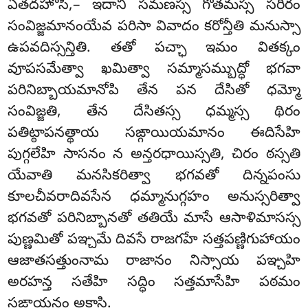
ఏతదహోసి,– ఇదాని సమణస్స గోతమస్స సరీరం
సంవిజ్జమానంయేవ పరిసా వివాదం కరోన్తీతి మనుస్సా
ఉపవదిస్సన్తితి. తతో పచ్ఛా ఇమం వితక్కం
వూపసమేత్వా ఖమిత్వా సమ్మాసమ్బుద్ధో భగవా
పరినిబ్బాయమానోపి తేన పన దేసితో ధమ్మో
సంవిజ్జతి, తేన దేసితస్స ధమ్మస్స థిరం
పతిట్ఠాపనత్థాయ సఙ్గాయియమానం ఈదిసేహి
పుగ్గలేహి సాసనం న అన్తరధాయిస్సతి, చిరం ఠస్సతి
యేవాతి మనసికరిత్వా భగవతో దిన్నపంసు
కూలచీవరాదివసేన ధమ్మానుగ్గహం అనుస్సరిత్వా
భగవతో పరినిబ్బానతో తతియే మాసే ఆసాళిమాసస్స
పుణ్ణమితో పఞ్చమే దివసే రాజగహే సత్తపణ్ణిగుహాయం
ఆజాతసత్తుంనామ రాజానం నిస్సాయ పఞ్చహి
అరహన్త సతేహి సద్ధిం సత్తమాసేహి పఠమం
సఙ్గాయనం అకాసి.