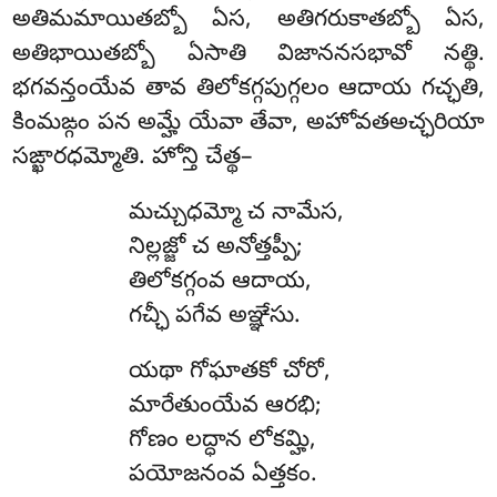
అతిమమాయితబ్బో ఏస, అతిగరుకాతబ్బో ఏస,
అతిభాయితబ్బో ఏసాతి విజాననసభావో నత్థి.
భగవన్తంయేవ తావ తిలోకగ్గపుగ్గలం ఆదాయ
గచ్ఛతి,
కింమఙ్గం పన అమ్హే యేవా తేవా, అహోవతఅచ్ఛరియా
సఙ్ఖారధమ్మోతి. హోన్తి చేత్థ–
మచ్చుధమ్మో చ నామేస,
నిల్లజ్జో చ అనోత్తప్పీ;
తిలోకగ్గంవ ఆదాయ,
గచ్ఛీ పగేవ అఞ్ఞేసు.
యథా గోఘాతకో చోరో,
మారేతుంయేవ ఆరభి;
గోణం లద్ధాన లోకమ్హి,
పయోజనంవ ఏత్తకం.