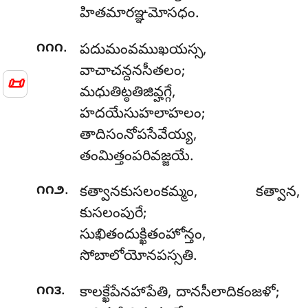
హితమారఞ్ఞమోసధం.
.
౧౧౧
పదుమంవముఖయస్స,
వాచాచన్దనసీతలం;
📜
మధుతిట్ఠతిజివ్హగ్గే,
హదయేసుహలాహలం;
తాదిసంనోపసేవేయ్య,
తంమిత్తంపరివజ్జయే.
.
౧౧౨
కత్వానకుసలంకమ్మం
, కత్వాన,
కుసలంపురే;
సుఖితందుక్ఖితంహోన్తం,
సోబాలోయోనపస్సతి.
.
౧౧౩
కాలక్ఖేపేనహాపేతి, దానసీలాదికంజళో;