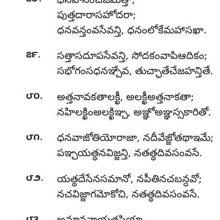
ధనహీనంచజేమిత్తా,
పుత్తదారాసహోదరా;
ధనవన్తంవసేవన్తి, ధనంలోకేమహాసఖా.
.
౭౯
సత్తాసదూపసేవన్తి, సోదకంవాపిఆదికం;
సభోగంసధనఞ్చేవ, తుచ్ఛాతేచేజహన్తితే.
.
౮౦
అత్తనావకతాలక్ఖీ
, అలక్ఖీఅత్తనాకతా;
నహిలక్ఖింఅలక్ఖిఞ్చ, అఞ్ఞోఅఞ్ఞస్సకారితో.
.
౮౧
ధనవాజోతియోరాజా, నదీవేజ్జోతథాఇమే;
పఞ్చయత్థనవిజ్జన్తి, నతత్థదివసంవసే.
.
౮౨
యత్థదేసేనసమానో
, నపీతినచబన్ధవో;
నచవిజ్జాగమోకోచి, నతత్థదివసంవసే.
.