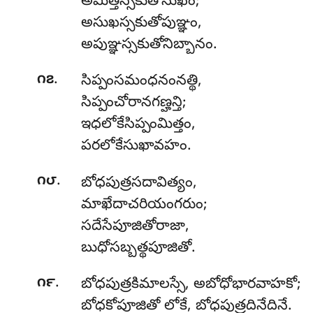
అమిత్తస్సకుతోసుఖం;
అసుఖస్సకుతోపుఞ్ఞం,
అపుఞ్ఞస్సకుతోనిబ్బానం.
.
౧౭
సిప్పంసమంధనంనత్థి,
సిప్పంచోరానగణ్హన్తి;
ఇధలోకేసిప్పంమిత్తం,
పరలోకేసుఖావహం.
.
౧౮
బోధపుత్రసదావిత్యం
,
మాఖేదాచరియంగరుం;
సదేసేపూజితోరాజా,
బుధోసబ్బత్థపూజితో.
.
౧౯
బోధపుత్రకిమాలస్సే, అబోధోభారవాహకో;
బోధకోపూజితో లోకే, బోధపుత్రదినేదినే.