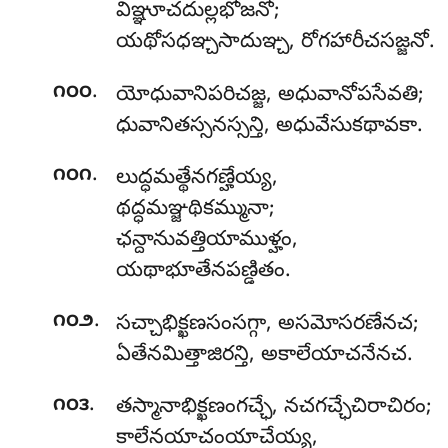
విఞ్ఞూచదుల్లభోజనో;
యథోసధఞ్చసాదుఞ్చ, రోగహారీచసజ్జనో.
.
౧౦౦
యోధువానిపరిచజ్జ, అధువానోపసేవతి;
ధువానితస్సనస్సన్తి, అధువేసుకథావకా.
.
౧౦౧
లుద్ధమత్థేనగణ్హేయ్య
,
థద్ధమఞ్జథికమ్మునా;
ఛన్దానువత్తియాముళ్హం,
యథాభూతేనపణ్డితం.
.
౧౦౨
సచ్చాభిక్ఖణసంసగ్గా, అసమోసరణేనచ;
ఏతేనమిత్తాజిరన్తి, అకాలేయాచనేనచ.
.
౧౦౩
తస్మానాభిక్ఖణంగచ్ఛే, నచగచ్ఛేచిరాచిరం;
కాలేనయాచంయాచేయ్య,