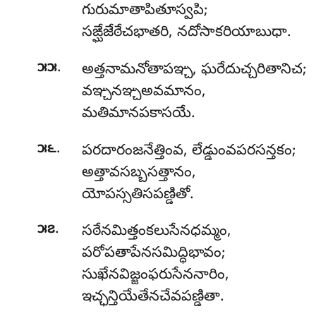
గురుమాతాపితూస్వపి;
సఙ్ఘేజేఠేచభాతరి, నదోసాకరియాబుధా.
.
౫౫
అత్తనామనోతాపఞ్చ
, ఘరేదుచ్చరితానిచ;
వఞ్చనఞ్చఅవమానం,
మతిమానపకాసయే.
.
౫౬
పరదారంజనేత్తింవ, లేడ్డుంవపరసన్తకం;
అత్తావసబ్బసత్తానం,
యోపస్సతిసపణ్డితో.
.
౫౭
సఠేనమిత్తంకలుసేనధమ్మం,
పరోపతాపేనసమిద్ధిభావం;
సుఖేనవిజ్జంఫరుసేననారిం,
ఇచ్ఛన్తియేతేనచేవపణ్డితా.