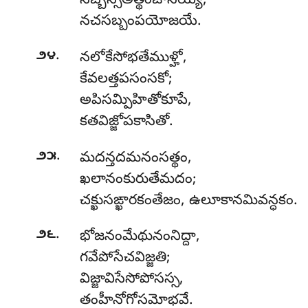
సబ్బస్సఅత్థంజానేయ్య,
నచసబ్బంపయోజయే.
.
౨౪
నలోకేసోభతేముళ్హో
,
కేవలత్తపసంసకో;
అపిసమ్పిహితోకూపే,
కతవిజ్జోపకాసితో.
.
౨౫
మదన్తదమనంసత్థం,
ఖలానంకురుతేమదం;
చక్ఖుసఙ్ఖారకంతేజం, ఉలూకానమివన్ధకం.
.
౨౬
భోజనంమేథునంనిద్దా,
గవేపోసేచవిజ్జతి;
విజ్జావిసేసోపోసస్స,
తంహీనోగోసమోభవే.