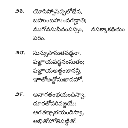
.
౨౭
యోసిస్సోసిప్పలోభేన
,
బహుంబహుంవగణ్హాతి;
ముగోవసుపినంపస్సం, నసక్కాకథితుం
పరం.
.
౨౮
సుస్సుసాసుతవడ్ఢనా,
పఞ్ఞాయవడ్ఢనంసుతం;
పఞ్ఞాయఅత్థంజానన్తి,
ఞాతోఅత్థోసుఖావహో.
.
౨౯
అనాగతంభయందిస్వా
,
దూరతోపరివజ్జయే;
ఆగతఞ్చభయందిస్వా,
అభితోహోతిపణ్డితో.