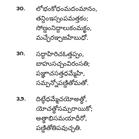
.
౩౦
లోభంకోధంమదంమానం,
తన్దింఇస్సంపమత్తకం;
సోణ్డంనిద్దాలుకంమక్ఖం,
మచ్ఛేరఞ్చజహేబుధో.
.
౩౧
సద్ధాహిరిచఓత్తప్పం,
బాహుసచ్చంవిరంసతి;
పఞ్ఞాచసత్తధమ్మేహి,
సమ్పన్నోపణ్డితోమతో.
.
౩౨
దిట్ఠేధమ్మేచయోఅత్థో
,
యోచత్థోసమ్పరాయికో;
అత్థాభిసమయాధీరో,
పణ్డితోతిపవుచ్చతి.