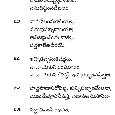
సోపకారమ్ప్యుదాసీనం,
ననుదిట్ఠంనదీజలం.
.
౭౨
నాతివేలంపభాసేయ్య,
నతుణ్హిసబ్బదాసియా;
అవికిణ్ణంమితంవాక్యం,
పత్తకాలేఉదీరయే.
.
౭౩
ఇచ్ఛితబ్బేసుకమ్మేసు,
వాచాయకుసలంమూలం;
వాచాయకుసలేనట్ఠే, ఇచ్ఛితబ్బంనసిజ్ఝతి.
.
౭౪
హత్థపాదాసిరోపిట్ఠి, కుచ్ఛిపఞ్చఇమేజనా;
ముఖమేవూపసేవన్తి, సదావఅనుసాసితా.
.
౭౫
సద్ధాధనంసీలధనం
,