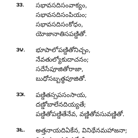
.
౩౩
సభావసదిసంవాక్యం,
సభావసదిసంపియం;
సభావసదిసంకోధం,
యోజానాతిసపణ్డితో.
.
౩౪
భూపాలోపణ్డితోనిచ్చం,
నేవతుల్యోకుదాచనం;
సదేసేపూజితోరాజా,
బుధోసబ్బత్థపూజితో.
.
౩౫
పణ్డితస్సపసంసాయ
,
దణ్డోబాలేనదియ్యతే;
పణ్డితోపణ్డితేనేవ, వణ్ణితోవసువణ్ణితో.
.
౩౬
అత్తనాయదిఏకేన, వినిథేనమహాజనా;