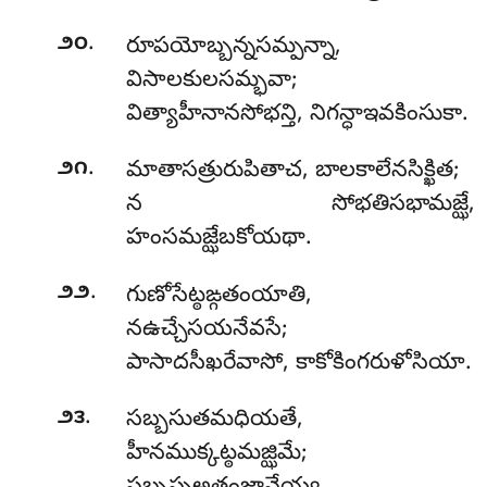
.
౨౦
రూపయోబ్బన్నసమ్పన్నా,
విసాలకులసమ్భవా;
విత్యాహీనానసోభన్తి, నిగన్ధాఇవకింసుకా.
.
౨౧
మాతాసత్రురుపితాచ
, బాలకాలేనసిక్ఖిత;
న సోభతిసభామజ్ఝే,
హంసమజ్ఝేబకోయథా.
.
౨౨
గుణోసేట్ఠఙ్గతంయాతి,
నఉచ్చేసయనేవసే;
పాసాదసీఖరేవాసో, కాకోకింగరుళోసియా.
.
౨౩
సబ్బసుతమధియతే,
హీనముక్కట్ఠమజ్ఝిమే;