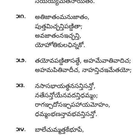
సయేయ్యమతసాయితం.
.
౫౧
అతిజాతంమనుజాతం,
పుత్తమిచ్ఛన్తిపణ్డితా;
అవజాతంనఇచ్ఛన్తి,
యోహోతికులఛిన్నకో.
.
౫౨
తయోవపణ్డితాసత్థే
, అహమేవాతివాదిచ;
అహమపితివాదీచ, నాహన్తిచఇమేతయో;
.
౫౩
నసాసభాయత్థనసన్తిసన్తో,
నతేసన్తోయేనవదన్తిధమ్మం;
రాగఞ్చదోసఞ్చపహాయమోహం,
ధమ్మంభణన్తావభవన్తిసన్తో.
.
౫౪
బాలేచుమ్మత్తకేభూపే,