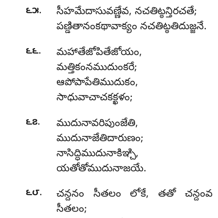
.
౬౫
సీహమేదాసువణ్ణేవ
, నచతిట్ఠన్తిరచతే;
పణ్డితానంకథావాక్యం నచతిట్ఠతిదుజ్జనే.
.
౬౬
మహాతేజోపితేజోయం,
మత్తికంనముదుంకరే;
ఆపోపాపేతిముదుకం,
సాధువాచాచకక్ఖళం;
.
౬౭
ముదునావరిపుంజేతి,
ముదునాజేతిదారుణం;
నాసిద్ధిముదునాకిఞ్చి,
యతోతోముదునాజయే.
.
౬౮
చన్దనం
సీతలం లోకే, తతో చన్దంవ
సీతలం;