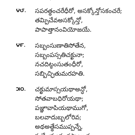
.
౪౮
సపరత్థంచరేధీరో, అసక్కోన్తోసకంచరే;
తమ్పిచేవఅసక్కోన్తో,
పాపాత్తానంవియోజయే.
.
౪౯
సబ్బంసుణాతిసోతేన
,
సబ్బంపస్సతిచక్ఖునా;
నచదిట్ఠంసుతంధీరో,
సబ్బిచ్ఛితుమరహతి.
.
౫౦
చక్ఖుమాస్సయథాఅన్ధో,
సోతవాబధిరోయథా;
పఞ్ఞావాపియథాముగో,
బలవాదుబ్బలోరివ;
అథఅత్థేసముప్పన్నే,