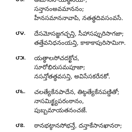
౮౩
అమాననాయత్థసియా,
సన్తానంఅవమాననం;
హీనసమాననావాపి, నతత్థదివసంవసే.
.
౮౪
దేసమోసజ్జగచ్ఛన్తి, సీహాసప్పురిసాగజా;
తత్తేవనిధనంయన్తి, కాకాకాపురిసామిగా.
.
౮౫
యత్థాలసోచదక్ఖోచ
,
సూరోభిరుసమపూజా;
నసన్తోతత్థవసన్తి, అవిసేసకరేనకో.
.
౮౬
చలత్యేకేనపాదేన, తిట్ఠత్యేకేనపణ్డితో;
నాసమిక్ఖ్యపరంఠానం,
పుబ్బమాయతనంచజే.
.
౮౭
ఠానభట్ఠానసోభన్తే, దన్తాకేసానఖానరా;