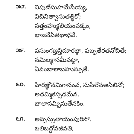
.
౫౮
నిపుణేసుహమేసేయ్య
,
విచినిత్వాసుతత్థికో;
సత్తంహుక్ఖలియంపక్కం,
భాజనేపితథాభవే.
.
౫౯
వసుంగణ్హన్తిదూరట్ఠా, పబ్బతేరతనోచితే;
నమిలక్ఖాసమీపట్ఠా,
ఏవంబాలాబహుస్సుతే.
.
౬౦
హిరఞ్ఞేనమిగానంవ
, సుసీలేనఅసీలినో;
అధమ్మికస్సధమేన,
బాలానమ్పిసుతేనకిం.
.
౬౧
అప్పస్సుతాయంపురిసో,
బలిబద్ధోవజీవతి;