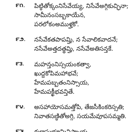
.
౯౧
పిట్ఠితోక్కంనిసేవేయ్య, నిసేవేఅగ్గికుచ్ఛినా;
సామీనంసబ్బకాయేన,
పరలోకంఅముళ్హకో.
.
౯౨
నసేవేకతపాపమ్హి, న సేవాలికవాదనే;
నసేవేఅత్తదత్థమ్హి, నసేవేఅతిసన్తకే.
.
౯౩
మహన్తంనిస్సయంకత్వా
,
ఖుద్దకోపిమహాభవే;
హేమపబ్బతంనిస్సాయ,
హేమపక్ఖీభవన్తితే.
.
౯౪
అసహాయోసమత్తోపి, తేజసీకింకరిస్సతి;
నివాతసణ్ఠితోఅగ్గి, సయమేవూపసమ్మతి.
.
౯౫