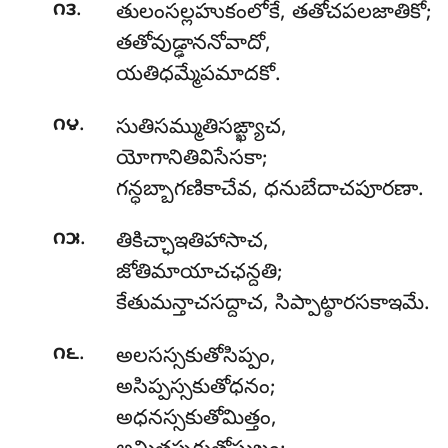
.
౧౩
తులంసల్లహుకంలోకే
, తతోచపలజాతికో;
తతోవుడ్ఢాననోవాదో,
యతిధమ్మేపమాదకో.
.
౧౪
సుతిసమ్ముతిసఙ్ఖ్యాచ,
యోగానితివిసేసకా;
గన్ధబ్బాగణికాచేవ, ధనుబేదాచపూరణా.
.
౧౫
తికిచ్ఛాఇతిహాసాచ
,
జోతిమాయాచఛన్దతి;
కేతుమన్తాచసద్దాచ, సిప్పాట్ఠారసకాఇమే.
.
౧౬
అలసస్సకుతోసిప్పం,
అసిప్పస్సకుతోధనం;
అధనస్సకుతోమిత్తం,