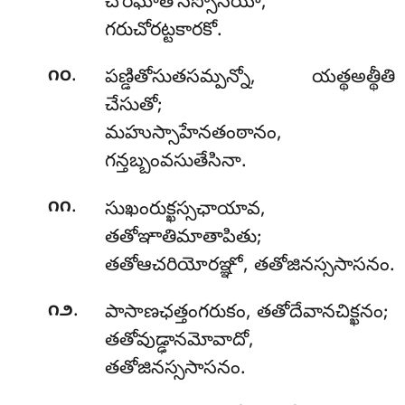
చోరఘాతోసిస్సోసియా,
గరుచోరట్టకారకో.
.
౧౦
పణ్డితోసుతసమ్పన్నో
, యత్థఅత్థీతి
చేసుతో;
మహుస్సాహేనతంఠానం,
గన్తబ్బంవసుతేసినా.
.
౧౧
సుఖంరుక్ఖస్సఛాయావ,
తతోఞాతిమాతాపితు;
తతోఆచరియోరఞ్ఞో, తతోజినస్ససాసనం.
.
౧౨
పాసాణఛత్తంగరుకం, తతోదేవానచిక్ఖనం;
తతోవుడ్ఢానమోవాదో,
తతోజినస్ససాసనం.