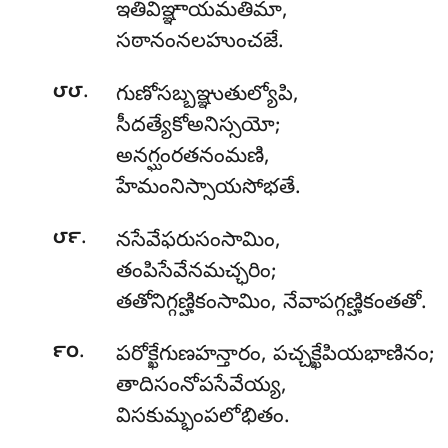
ఇతివిఞ్ఞాయమతిమా,
సఠానంనలహుంచజే.
.
౮౮
గుణోసబ్బఞ్ఞుతుల్యోపి,
సీదత్యేకోఅనిస్సయో;
అనగ్ఘంరతనంమణి,
హేమంనిస్సాయసోభతే.
.
౮౯
నసేవేఫరుసంసామిం,
తంపిసేవేనమచ్ఛరిం;
తతోనిగ్గణ్హికంసామిం, నేవాపగ్గణ్హికంతతో.
.
౯౦
పరోక్ఖేగుణహన్తారం
, పచ్చక్ఖేపియభాణినం;
తాదిసంనోపసేవేయ్య,
విసకుమ్భంపలోభితం.