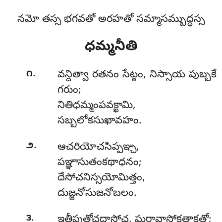
నమో తస్స భగవతో అరహతో సమ్మాసమ్బుద్ధస్స
ధమ్మనీతి
.
౧
వన్దిత్వా రతనం సేట్ఠం
, నిస్సాయ పుబ్బకే
గరుం;
నితిధమ్మంపవక్ఖామి,
సబ్బలోకసుఖావహం.
.
౨
ఆచరియోచసిప్పఞ్చ,
పఞ్ఞాసుతంకథాధనం;
దేసోచనిస్సయోమిత్తం,
దుజ్జనోసుజనోబలం.
.
౩
ఇత్థీపుత్తోచదాసోచ
, ఘరావాసోకతాకతో;