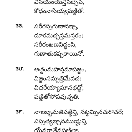
వినయంయన్తిసబ్బేపి,
కోధంనాసేయ్యపణ్డితో.
.
౩౭
సరీరస్సగుణానఞ్చ,
దూరమచ్చన్తమన్తరం;
సరీరంఖణవిద్ధంసి,
గుణాతుకప్పఠాయినో.
.
౩౮
అత్థంమహన్తమాపజ్జం,
విజ్జంసమ్పత్తిమేవచ;
విచరేయ్యామానథద్ధో,
పణ్డితోసోపవుచ్చతి.
.
౩౯
నాలబ్భమతిపత్థేన్తి
, నట్ఠమ్పినచసోచరే;
విప్పత్యఞ్చనముయ్హన్తి,
యేనరాతేవపణ్డితా.