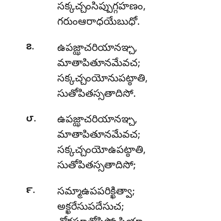
సక్కచ్చంసిప్పుగ్గహణం,
గరుంఆరాధయేబుధో.
.
౭
ఉపజ్ఝాచరియానఞ్చ
,
మాతాపితూనమేవచ;
సక్కచ్చంయోనుపట్ఠాతి,
సుతోపితస్సతాదిసో.
.
౮
ఉపజ్ఝాచరియానఞ్చ,
మాతాపితూనమేవచ;
సక్కచ్చంయోఉపట్ఠాతి,
సుతోపితస్సతాదిసో;
.
౯
సమ్మాఉపపరిక్ఖిత్వా;
అక్ఖరేసుపదేసుచ;