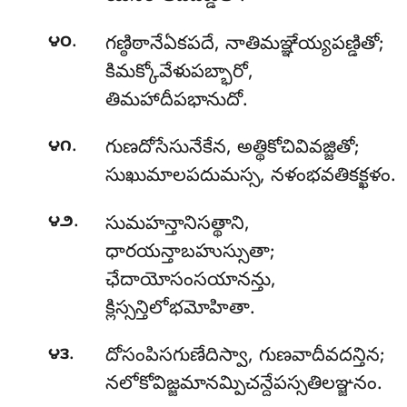
.
౪౦
గణ్ఠిఠానేఏకపదే, నాతిమఞ్ఞేయ్యపణ్డితో;
కిమక్కోవేళుపబ్భారో,
తిమహాదీపభానుదో.
.
౪౧
గుణదోసేసునేకేన, అత్థికోచివివజ్జితో;
సుఖుమాలపదుమస్స, నళంభవతికక్ఖళం.
.
౪౨
సుమహన్తానిసత్థాని,
ధారయన్తాబహుస్సుతా;
ఛేదాయోసంసయానన్తు,
క్లిస్సన్తిలోభమోహితా.
.
౪౩
దోసంపిసగుణేదిస్వా
, గుణవాదీవదన్తిన;
నలోకోవిజ్జమానమ్పిచన్దేపస్సతిలఞ్జనం.