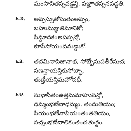
మంసానితస్సవడ్ఢన్తి, పఞ్ఞాతస్సనవడ్ఢతి.
.
౬౨
అప్పస్సుతోసుతంఅప్పం,
బహుమఞ్ఞతిమానికో;
సిన్ధూదకంఅపస్సన్తో,
కూపేసోయంవమణ్డుకో.
.
౬౩
తదమినాపిజానాథ
, సోబ్భేసుపతీరేసుచ;
సణన్తాయన్తికుసోబ్భా,
తుణ్హీయన్తిమహోదధీ.
.
౬౪
సుభాసితంఉత్తమమాహుసన్తో,
ధమ్మంభణేనాధమ్మం, తందుతియం;
పియంభణేనాపియంతంతతియం,
సచ్చంభణేనాలికంతంచతుత్థం.