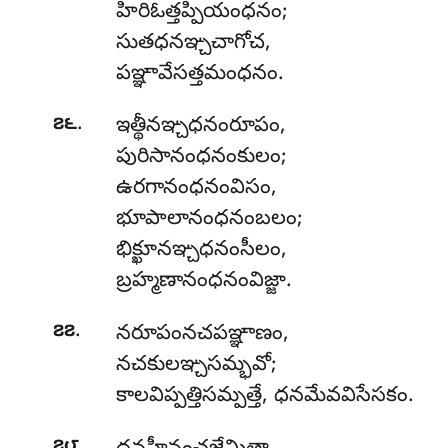
హిరిఓత్తప్పియంధనం;
సుతధనఞ్చచాగోచ,
పఞ్ఞావేసత్తమంధనం.
.
౭౬
ఇత్థీనఞ్చధనంరూపం,
పురిసానంధనంకులం;
ఉరగానంధనంవిసం,
భూపాలానంధనంబలం;
భిక్ఖూనఞ్చధనంసీలం,
బ్రహ్మణానంధనంవిజ్జా.
.
౭౭
నరూపంనచపఞ్ఞాణం
,
నచకులఞ్చసమ్భవో;
కాలవిప్పత్తిసమ్పత్తే, ధనమేవవిసేసకం.
.
౭౮