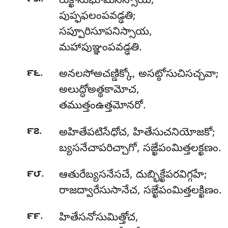
రుక్ఖాసుభూమినిస్సాయ,
పుప్ఫఫలంపవడ్ఢతి;
సప్పూరిసూపనిస్సాయ,
మహాపుఞ్ఞంపవడ్ఢతి.
.
౯౬
అనలసోఅచణ్డిక్కో
, అసట్ఠోసుచిసచ్చవా;
అలుద్ధోఅత్థకామోచ,
తముత్తంఉత్తమోనరో.
.
౯౭
అహితేపటిసేధోచ, హితేసుచనియోజకో;
బ్యసనేచాపరిచ్చాగో, సఙ్ఖేపంమిత్తలక్ఖణం.
.
౯౮
ఆతురేబ్యసనేసచే
, దుబ్భిక్ఖేపరవిగ్గహే;
రాజద్వారేసుసానేచ, సఙ్ఖేపంమిత్తలక్ఖిణం.
.
౯౯
హితేసనోసుమిత్తోచ,