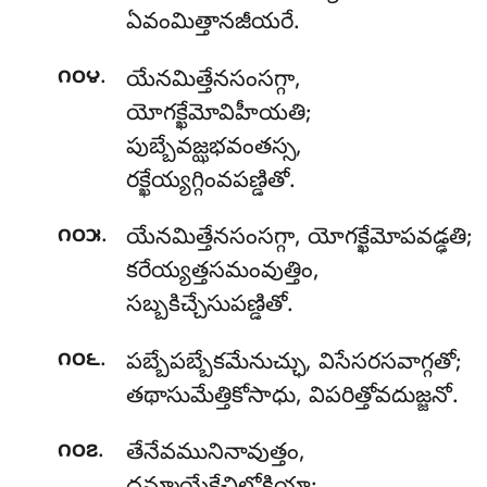
ఏవంమిత్తానజీయరే.
.
౧౦౪
యేనమిత్తేనసంసగ్గా
,
యోగక్ఖేమోవిహీయతి;
పుబ్బేవజ్ఝభవంతస్స,
రక్ఖేయ్యగ్గింవపణ్డితో.
.
౧౦౫
యేనమిత్తేనసంసగ్గా, యోగక్ఖేమోపవడ్ఢతి;
కరేయ్యత్తసమంవుత్తిం,
సబ్బకిచ్చేసుపణ్డితో.
.
౧౦౬
పబ్బేపబ్బేకమేనుచ్ఛు, విసేసరసవాగ్గతో;
తథాసుమేత్తికోసాధు, విపరిత్తోవదుజ్జనో.
.
౧౦౭
తేనేవమునినావుత్తం
,