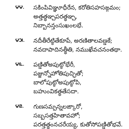
.
౪౪
సకింపివిఞ్ఞూధీరేన, కరోతిసహసఙ్గమం;
అత్తత్థఞ్చపరత్థఞ్చ,
నిబ్బానన్తంసుఖంలభే.
.
౪౫
నదీతీరేట్ఠితేకూపే, అరణితాలవణ్డకే;
నవదాపాదినత్థీతి, నముఖేవచనంతథా.
.
౪౬
పణ్డితోఅపుట్ఠోభేరీ
,
పజ్జున్నోహోతిపుచ్ఛితో;
బాలోపుట్ఠోఅపుట్ఠోపి,
బహుంవికత్థతేసదా.
.
౪౭
గుణసమ్పన్నలఙ్కారో,
సబ్బసత్తహితావహో;
పరత్తత్థంనచరేయ్య, కుతోసోపణ్డితోభవే.