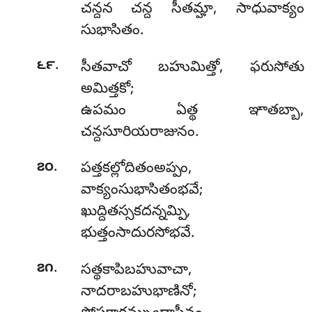
చన్దన చన్ద సీతమ్హా, సాధువాక్యం
సుభాసితం.
.
౬౯
సీతవాచో బహుమిత్తో, ఫరుసోతు
అమిత్తకో;
ఉపమం ఏత్థ ఞాతబ్బా,
చన్దసూరియరాజునం.
.
౭౦
పత్తకల్లోదితంఅప్పం,
వాక్యంసుభాసితంభవే;
ఖుద్దితస్సకదన్నమ్పి,
భుత్తంసాదురసోభవే.
.
౭౧
సత్థకాపిబహువాచా
,
నాదరాబహుభాణినో;