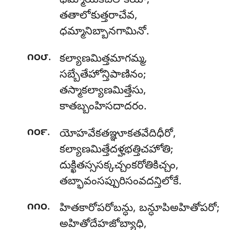
ధమ్మాయేకేచిలోకియా;
తతాలోకుత్తరాచేవ,
ధమ్మానిబ్బానగామినో.
.
౧౦౮
కల్యాణమిత్తమాగమ్మ,
సబ్బేతేహోన్తిపాణినం;
తస్మాకల్యాణమిత్తేసు,
కాతబ్బంహిసదాదరం.
.
౧౦౯
యోహవేకతఞ్ఞూకతవేదిధీరో,
కల్యాణమిత్తేదళ్హభత్తిచహోతి;
దుక్ఖితస్ససక్కచ్చంకరోతికిచ్చం,
తబ్భావంసప్పురిసంవదన్తిలోకే.
.
౧౧౦
హితకారోపరోబన్ధు
, బన్ధూపిఅహితోపరో;
అహితోదేహజోబ్యాధి,