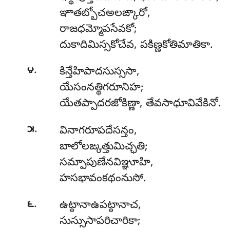
ఞాతబ్బోచఅలఙ్కారో,
రాజధమ్మోపసేవకో;
దుకాదిమిస్సకోచేవ, పకిణ్ణకోతిమాతికా.
.
౪
కిన్తేహిపాదసుస్ససా
,
యేసంనత్థిగరూనిహ;
యేతప్పాదరజోకిణ్ణా, తేవసాధూవివేకినో.
.
౫
వినాగరూపదేసన్తం,
బాలోలఙ్కత్తుమిచ్ఛతి;
సమ్పాపుణేనవిఞ్ఞూహి,
హసభావంకథంనుసో.
.
౬
ఉట్ఠానాఉపట్ఠానాచ,
సుస్సుసాపరిచారికా;