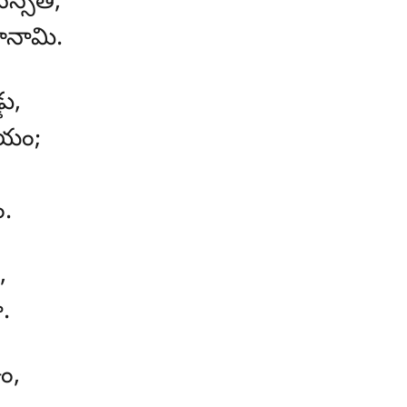
స్సతి,
జానామి.
డు,
యం;
.
,
.
ం,