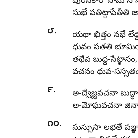
పురిసకారో
నామ న న
సుఖే పతిట్ఠాపేతీతి 
౮
.
యథా
ఖిత్తం నభే లేడ్
ధువం పతతి భూమి
తథేవ బుద్ధ-సేట్ఠానం,
వచనం ధువ-సస్సతం
౯
.
అ-ద్వేజ్ఝవచనా
బుద్ధా
అ-మోఘవచనా జినా
౧౦
.
సుస్సుసా
లభతే పఞ్ఞ