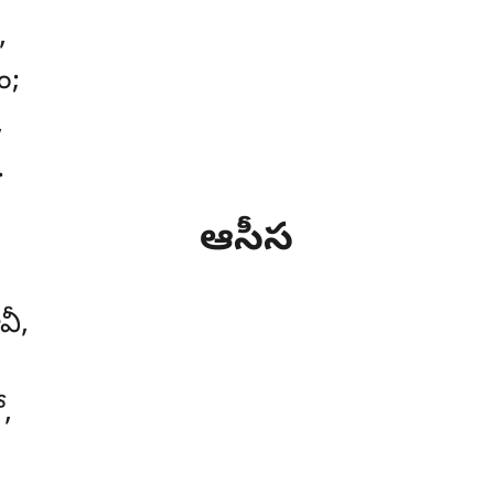
,
ం;
,
.
ఆసీస
వీ,
,