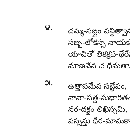
౪
.
ధమ్మ-సఙ్ఘం
వన్దిత్వా
సబ్బ-లోకస్స నాయక
యాచితో తికక్రప-థేరే
మాణవేన చ ధీమతా
౫
.
ఉత్తానమేవ సఙ్ఖేపం,
నానా-సత్థ-సుధారిత
నర-దక్ఖం లిఖిస్సమి,
పస్సన్తు ధీర-మామకా