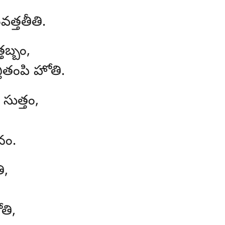
్తతీతి.
తబ్బం,
ితంపి హోతి.
సుత్తం,
నం.
ి,
;
తి,