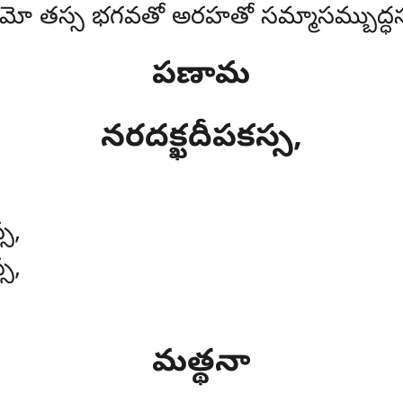
మో తస్స భగవతో అరహతో సమ్మాసమ్బుద్ధస
పణామ
నరదక్ఖదీపకస్స,
్స,
్స,
మత్థనా