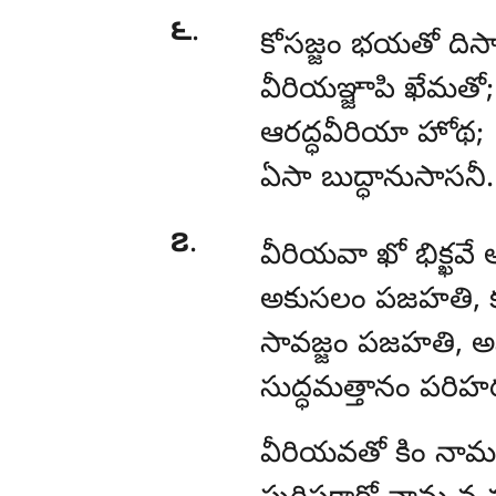
౬
.
కోసజ్జం
భయతో దిస్వ
వీరియఞ్జాపి ఖేమతో;
ఆరద్ధవీరియా హోథ;
ఏసా బుద్ధానుసాసనీ.
౭
.
వీరియవా
ఖో భిక్ఖవ
అకుసలం పజహతి, క
సావజ్జం పజహతి, అన
సుద్ధమత్తానం పరిహర
వీరియవతో
కిం నామ 