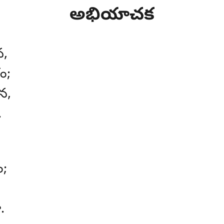
అభియాచక
న,
ం;
న,
.
ం;
.