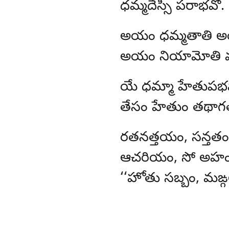
ధమ్మదేస్సీ పరాభవో.
అయం
ధమ్మతాతి 
అయం నియామోతి వు
యే
ధమ్మా హేతుపభ
తేసం హేతుం తథాగత
రతనత్తయం
, సన్తత
ఆచరియం, సో అహం,
‘‘హోతు సబ్బం, మఙ్