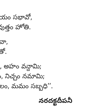
అయం సభావో,
త్తం హోతి.
వా,
ో.
ం, అహం వన్దామి;
 నిచ్చం నమామి;
గలం, మమం సబ్బధి’’.
నరదక్ఖదీపనీ