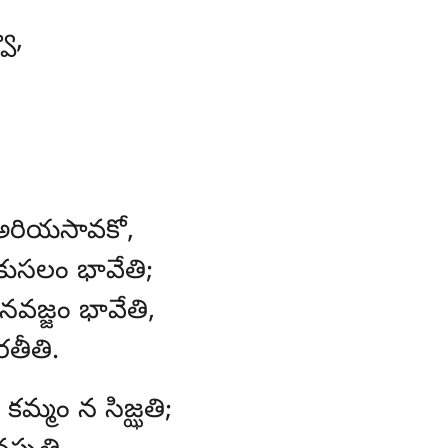
ా,
ే అరియసావకో,
ుసలం భావేతి;
వజ్జం భావేతి,
తీతి.
కమ్మం న సిజ్ఝతి;