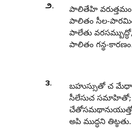
౨
.
పాలితేహి
వరుత్తమం
పాలితం సీల-పారమి
పాలేతు వరసమ్బుద్ధో
పాలితం గన్థ-కారణం
౩
.
బహుస్సుతో
చ మేధా
సీలేసుచ సమాహితో;
చేతోసమథానుయుత్తో
అపి ముద్ధని తిట్ఠతు.