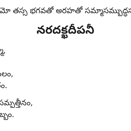
మో తస్స భగవతో అరహతో సమ్మాసమ్బుద్ధస
నరదక్ఖదీపనీ
ో,
ీలం,
ం.
సమ్పత్తీనం,
్బం.