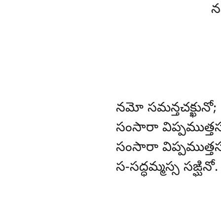
న
నమో సమన్తచక్ఖునో;
సంసారా విప్పముత్తస
సంసారా విప్పముత్తస
స-సద్ధమ్మస్స సఙ్ఘినో.