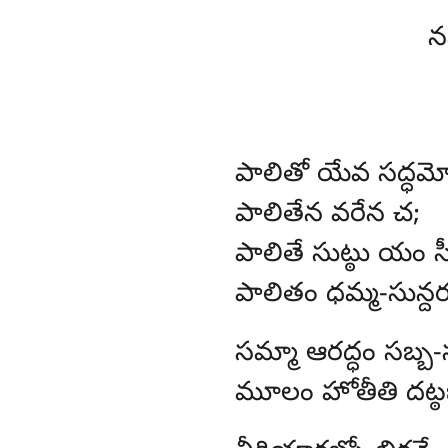
న
పాలితో
యేవ సద్ధమ్మ
పాలితేన వరేన చ;
పాలితే సుట్ఠు యం స
పాలితం ధమ్మ-సున్దర
సమ్మా
ఆరద్ధం సబ్బ-
మూలం హోతీతి దట్ఠబ