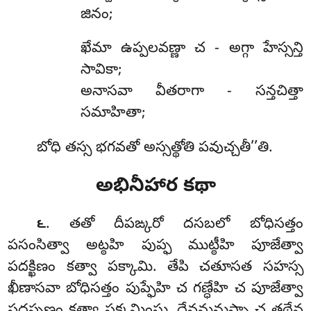
జినం;
ఖేమా ఉప్పలవణ్ణా చ - అగ్గా హేస్సన్తి
సావికా;
అనాసవా వీతరాగా - సన్తచిత్తా
సమాహితా;
బోధి తస్స భగవతో అస్సత్థోతి పవుచ్చతీ’’తి.
అభినీహార కథా
. తతో దీపఙ్కరో దసబలో బోధిసత్తం
౬
పసంసిత్వా అట్ఠహి పుప్ఫ ముట్ఠీహి పూజేత్వా
పదక్ఖిణం కత్వా పక్కామి. తేపి చతూసత సహస్స
ఖీణాసవా బోధిసత్తం పుప్ఫేహి చ గణ్ధేహి చ పూజేత్వా