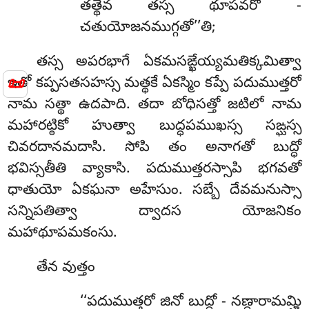
తత్థేవ తస్స థూపవరో -
చతుయోజనముగ్గతో’’తి;
తస్స అపరభాగే ఏకమసఙ్ఖేయ్యమతిక్కమిత్వా
📜
ఇతో కప్పసతసహస్స మత్థకే ఏకస్మిం కప్పే పదుముత్తరో
నామ సత్థా ఉదపాది. తదా బోధిసత్తో జటిలో నామ
మహారట్ఠికో హుత్వా బుద్ధపముఖస్స సఙ్ఘస్స
చివరదానమదాసి. సోపి తం అనాగతో బుద్ధో
భవిస్సతీతి వ్యాకాసి.
పదుముత్తరస్సాపి భగవతో
ధాతుయో ఏకఘనా అహేసుం. సబ్బే దేవమనుస్సా
సన్నిపతిత్వా ద్వాదస యోజనికం
మహాథూపమకంసు.
తేన వుత్తం
‘‘పదుముత్తరో జినో బుద్ధో - నణ్దారామమ్హి