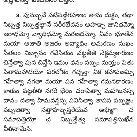
అజ్ఝావసన్తో ఏకదివసం చిన్తేసి.
. పునబ్భవే పటిసణ్ధిగహణం తామ దుక్ఖం, తథా
౩
నిబ్బత్త నిబ్బత్తట్ఠానే సరీరభేదనం అహఞ్చ జానిధమ్మో
జరాధమ్మో వ్యాధిధమ్మో మరణధమ్మో. ఏవం భూతేన
మయా అజాతి అజరం అవ్యాధిం అమరణం సుఖం
సీతలం నిబ్బానం గవేసితుం వట్టతీతి నేక్ఖమ్మకారణం
చిన్తేత్వా పున చిన్తేసి ఇమం ధనం సబ్బం మయ్హం పితు
పితామహాదయో పరలోకం గచ్ఛన్తా ఏక కహాపణమ్పి
గహేత్వా నగతా మయా పన గహేత్వా గమనకారణం
కాతుం వట్టతీతి నగరే భేరిం చరాపేత్వా మహాజనస్స
దానం దత్వా హిమవన్తస్స పవిసిత్వా తాపస పబ్బజ్జం
పబ్బజిత్వా సత్తాహబ్భన్తరేయేవ అభిఞ్ఞా చ
సమాపత్తియో చ నిబ్బత్తేత్వ సమాపత్తిసుఖేన
వీతినామేసి.