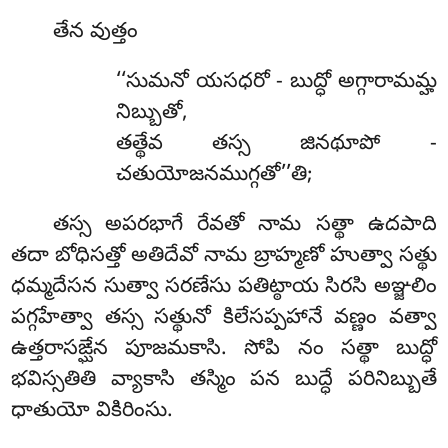
తేన వుత్తం
‘‘సుమనో యసధరో - బుద్ధో అగ్గారామమ్హ
నిబ్బుతో,
తత్థేవ తస్స జినథూపో -
చతుయోజనముగ్గతో’’తి;
తస్స అపరభాగే రేవతో నామ సత్థా ఉదపాది
తదా బోధిసత్తో అతిదేవో నామ బ్రాహ్మణో హుత్వా సత్థు
ధమ్మదేసన సుత్వా సరణేసు పతిట్ఠాయ సిరసి అఞ్జలిం
పగ్గహేత్వా తస్స సత్థునో కిలేసప్పహానే వణ్ణం వత్వా
ఉత్తరాసఙ్ఘేన పూజమకాసి. సోపి నం సత్థా బుద్ధో
భవిస్సతితి వ్యాకాసి తస్మిం పన బుద్ధే పరినిబ్బుతే
ధాతుయో వికిరింసు.