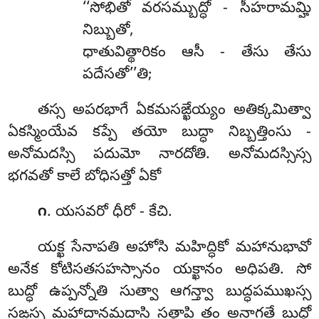
‘‘సోభితో వరసమ్బుద్ధో - సీహరామమ్హి
నిబ్బుతో,
ధాతువిత్థారికం ఆసీ - తేసు తేసు
పదేసతో’’తి;
తస్స అపరభాగే ఏకమసఙ్ఖేయ్యం అతిక్కమిత్వా
ఏకస్మింయేవ కప్పే తయో బుద్ధా నిబ్బత్తింసు -
అనోమదస్సి పదుమో నారదోతి. అనోమదస్సిస్స
భగవతో కాలే బోధిసత్తో ఏకో
. యసవరో ధీరో - కేచి.
౧
యక్ఖ
సేనాపతి అహోసి మహిద్ధికో మహానుభావో
అనేక కోటిసతసహస్సానం యక్ఖానం అధిపతి. సో
బుద్ధో ఉప్పన్నోతి సుత్వా ఆగన్త్వా బుద్ధపముఖస్స
సఙ్ఘస్స మహాదానమదాసి సత్థాపి తం అనాగతే బుద్ధో