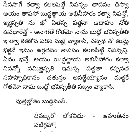
సీససాగే ఠత్వా కలలపిట్ఠే నిపన్నం తాపసం దిస్వా
అయం తాపసో బుద్ధత్థాయ అభినీహారం కత్వా నిపన్తో,
ఇజ్ఝిస్సతి ను ఖో ఏతస్స పత్థనా ఉదాహు నోతి
ఉపధారేన్తో - అనాగతే గోతమో నామ బుద్ధో భవిస్సతీతి
ఞత్వా ఠితకోవ పరిస మజ్ఝే వ్యాకాసి, పస్సథ నో తుమ్హే
భిక్ఖవే ఇమం ఉగ్గతపం తాపసం కలలపిట్ఠే నిపన్నన్తి.
ఏవం భన్తే, అయం యిద్ధత్థాయ అభినీహారం కత్వా
నిపన్నో సమిజ్ఝిస్సతి ఇమస్స పత్థతా కప్పసత
సహస్సాధికానం చతున్తం అసఙ్ఖేయ్యానం మత్థకే
గోతమో నామ బుద్ధో భవిస్సతీతి సబ్బం వ్యాకాసి.
వుత్తఞ్హేతం బుద్ధవంసే.
దీపఙ్కరో లోకవిదూ - ఆహుతీనం
పటిగ్గహో,