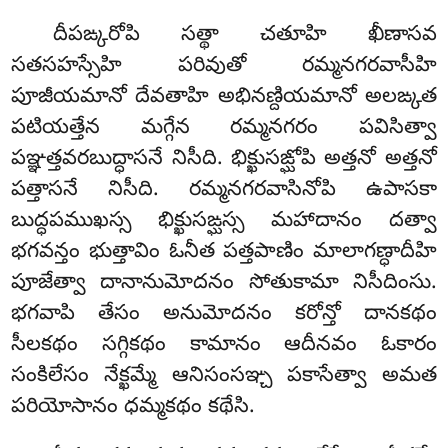
దీపఙ్కరోపి సత్థా చతూహి ఖీణాసవ
సతసహస్సేహి పరివుతో రమ్మనగరవాసీహి
పూజీయమానో దేవతాహి అభినణ్దియమానో అలఙ్కత
పటియత్తేన మగ్గేన రమ్మనగరం పవిసిత్వా
పఞ్ఞత్తవరబుద్ధాసనే నిసీది. భిక్ఖుసఙ్ఘోపి అత్తనో అత్తనో
పత్తాసనే నిసీది. రమ్మనగరవాసినోపి ఉపాసకా
బుద్ధపముఖస్స భిక్ఖుసఙ్ఘస్స మహాదానం
దత్వా
భగవన్తం భుత్తావిం ఓనీత పత్తపాణిం మాలాగణ్ధాదీహి
పూజేత్వా దానానుమోదనం సోతుకామా నిసీదింసు.
భగవాపి తేసం అనుమోదనం కరోన్తో దానకథం
సీలకథం సగ్గికథం కామానం ఆదీనవం ఓకారం
సంకిలేసం నేక్ఖమ్మే ఆనిసంసఞ్చ పకాసేత్వా అమత
పరియోసానం ధమ్మకథం కథేసి.