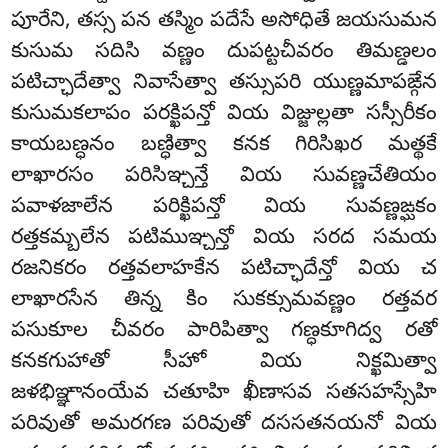
పూరేని, తస్స పన తస్మిం పదేసే అసోధితే జయసుమన
కుసుమ సదిసి వణ్ణం దుపట్టచీవరం తిమణ్డలం
పటిచ్ఛాదేత్వా నివాసేత్వా తస్సుపరి యుణ్ణమాపఙ్గేన
కుసుమకలాపం పరక్ఖిపన్తో వియ విజ్జుల్లతా సస్సీరీకం
కాయబణ్ధనం బణ్ధిత్వా కనక గిరిసిఖర మత్థకే
లాఖారసం పరిసిఞ్చన్తే వియ సువణ్ణచేతియం
పవాళజాలేన పరిక్ఖిపన్తో వియ సువణ్ణఙ్ఘకం
రత్తకమ్బలేన పటిముఞ్చన్తో వియ సరద సమయ
రజనికరం రత్తవలాహకేన పటిచ్ఛాదేన్తో వియ చ
లాఖారసేన తిన్న కిం సుకక్సుమవణ్ణం రత్తవర
పసుకూల చీవరం పారిపిత్వా గణ్ధకూగిద్వ రతో
కనకగుహాతో సీహో వియ నిక్ఖమిత్వా
జళభిఞ్ఞానంయేవ చతూహి ఖీణాసవ సతసహస్సేహి
పరివుతో అమరగణ పరివుతో దససతనయనో వియ