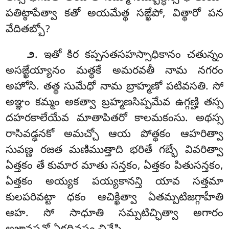
పతిట్ఠాపేత్వా కతో అయమేత్థ సఙ్ఖేపో, విత్థారో పన
వేదితబ్బో?
. ఇతో కిర కప్పసతసహస్సాధికానం చతున్నం
౨
అసఙ్ఖేయ్యానం మత్థకే అమరవతీ నామ నగరం
అహోసి. తత్థ సుమేధో నామ బ్రాహ్మణో పటివసతి. సో
అఞ్ఞం కమ్మం అకత్వా బ్రహ్మణసిప్పమేవ ఉగ్గణ్హి తస్స
దహరకాలేయేవ మాతాపితరో కాలమకంసు. అథస్స
రాసివడ్ఢనకో అమచ్చో ఆయ పోత్థకం ఆహరిత్వా
సువణ్ణ రజత మణిముత్తాది భరితే గబ్భే వివరిత్వా
ఏత్తకం తే కుమార మాతు సన్తకం, ఏత్తకం పితుసన్తకం,
ఏత్తకం అయ్యక పయ్యకానన్తి యావ సత్తమా
కులపరివట్టా ధకం ఆచిక్ఖిత్వా ఏతమ్పటిజగ్గాహీతి
ఆహ. సో సాధూతి సమ్పటిచ్ఛిత్వా అగారం