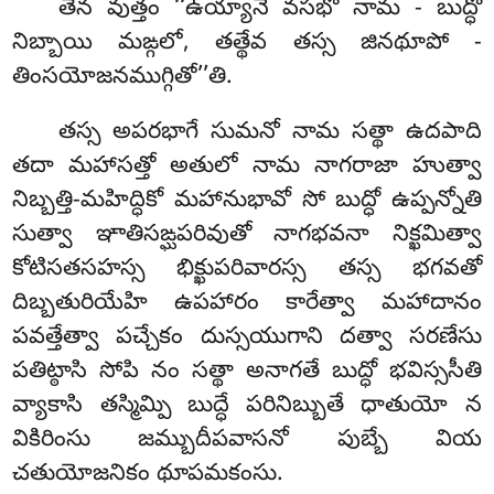
తేన
వుత్తం ‘‘ఉయ్యానే వసభో నామ - బుద్ధో
నిబ్బాయి మఙ్గలో, తత్థేవ తస్స జినథూపో -
తింసయోజనముగ్గితో’’తి.
తస్స అపరభాగే సుమనో నామ సత్థా ఉదపాది
తదా మహాసత్తో అతులో నామ నాగరాజా హుత్వా
నిబ్బత్తి-మహిద్ధికో మహానుభావో సో బుద్ధో ఉప్పన్నోతి
సుత్వా ఞాతిసఙ్ఘపరివుతో నాగభవనా నిక్ఖమిత్వా
కోటిసతసహస్స భిక్ఖుపరివారస్స తస్స భగవతో
దిబ్బతురియేహి ఉపహారం కారేత్వా మహాదానం
పవత్తేత్వా పచ్చేకం దుస్సయుగాని దత్వా సరణేసు
పతిట్ఠాసి సోపి నం సత్థా అనాగతే బుద్ధో భవిస్ససీతి
వ్యాకాసి తస్మిమ్పి బుద్ధే పరినిబ్బుతే ధాతుయో న
వికిరింసు జమ్బుదీపవాసనో పుబ్బే వియ
చతుయోజనికం థూపమకంసు.