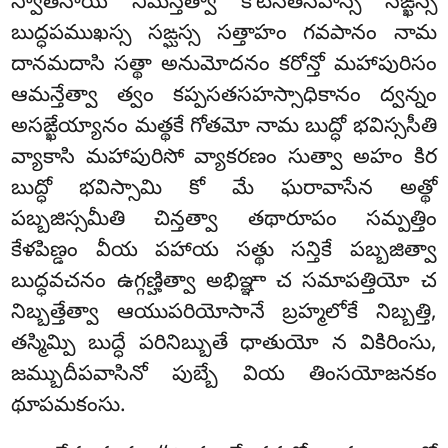
స్వాతనాయ నిమన్తేత్వా కోటిసతసహస్స సఙ్ఖస్స
బుద్ధపముఖస్స సఙ్ఘస్స సత్తాహం గవపానం నామ
దానమదాసి సత్థా అనుమోదనం కరోన్తో మహాపురిసం
ఆమన్తేత్వా త్వం కప్పసతసహస్సాధికానం ద్వన్నం
అసఙ్ఖేయ్యానం మత్థకే గోతమో నామ బుద్ధో భవిస్ససీతి
వ్యాకాసి మహాపురిసో వ్యాకరణం సుత్వా అహం కిర
బుద్ధో భవిస్సామి కో మే ఘరావాసేన అత్థో
పబ్బజిస్సమీతి చిన్తత్వా తథారూపం సమ్పత్తిం
కేళపిణ్డం వీయ పహాయ సత్థు సన్తికే పబ్బజిత్వా
బుద్ధవచనం ఉగ్గణ్హిత్వా అభిఞ్ఞా చ సమాపత్తియో చ
నిబ్బత్తేత్వా ఆయుపరియోసానే బ్రహ్మలోకే నిబ్బత్తి,
తస్మిమ్పి బుద్ధే పరినిబ్బుతే ధాతుయో న వికిరింసు,
జమ్బుదీపవాసినో పుబ్బే వియ తింసయోజనకం
థూపమకంసు.