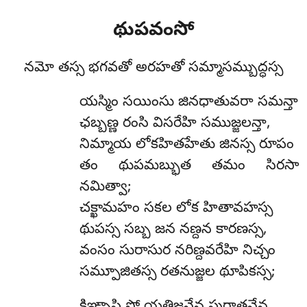
థుపవంసో
నమో తస్స భగవతో అరహతో సమ్మాసమ్బుద్ధస్స
యస్మిం సయింసు జినధాతువరా సమన్తా
ఛబ్బణ్ణ రంసి విసరేహి సముజ్జలన్తా,
నిమ్మాయ లోకహితహేతు జినస్స రూపం
తం థుపమబ్భుత తమం సిరసా
నమిత్వా;
చక్ఖామహం సకల లోక హితావహస్స
థుపస్స సబ్బ జన నణ్దన కారణస్స,
వంసం సురాసుర నరిణ్దవరేహి నిచ్చం
సమ్పూజితస్స రతనుజ్జల థూపికస్స;
కిఞ్చాపి సో యతిజనేన పురాతనేన