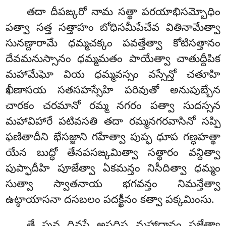
తదా దీపఙ్కరో నామ సత్థా పరయాభిసమ్బోధిం
పత్వా సత్త సత్తాహం బోధిసమీపేచేవ వితినామేత్వా
సునణ్దారామే ధమ్మచక్కం పవత్తేత్వా కోటిసత్తానం
దేవమనుస్సానం ధమ్మమతం పాయేత్వా చాతుద్దీపిక
మహామేఘో వియ ధమ్మవస్సం వస్సేన్తో చతూహి
ఖీణాసయ సతసహస్సేహి పరివుతో అనుపుబ్బేన
చారకం చరమానో రమ్మ నగరం పత్వా సుదస్సన
మహావిహారే పటివసతి తదా రమ్మనగరవాసినో సప్పి
ఫణితాదీని భేసజ్జాని గహేత్వా పుప్ఫ ధూప గణ్ధహత్థా
యేన బుద్ధో తేనపసఙ్కమిత్వా సత్థారం వన్దిత్వా
పుప్ఫాదీహి పూజేత్వా ఏకమన్తం నిసీదిత్వా ధమ్మం
సుత్వా స్వాతనాయ భగవన్తం నిమన్తేత్వా
ఉట్ఠాయాసనా దసబలం పదక్ఖీనం కత్వా పక్కమింసు.
తే
పున దివసే అసదిస మహాదానం సజ్జేత్వా