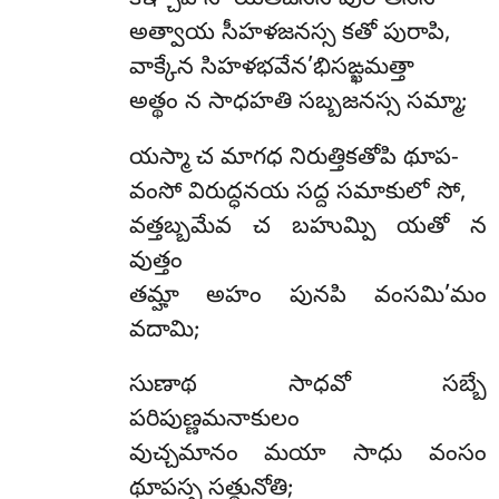
అత్వాయ సీహళజనస్స కతో పురాపి,
వాక్కేన సిహళభవేన’భిసఙ్ఖమత్తా
అత్థం న సాధహతి సబ్బజనస్స సమ్మా;
యస్మా చ మాగధ నిరుత్తికతోపి థూప-
వంసో విరుద్ధనయ సద్ద సమాకులో సో,
వత్తబ్బమేవ చ బహుమ్పి యతో న
వుత్తం
తమ్హా అహం పునపి వంసమి’మం
వదామి;
సుణాథ సాధవో సబ్బే
పరిపుణ్ణమనాకులం
వుచ్చమానం మయా సాధు వంసం
థూపస్స సత్థునోతి;