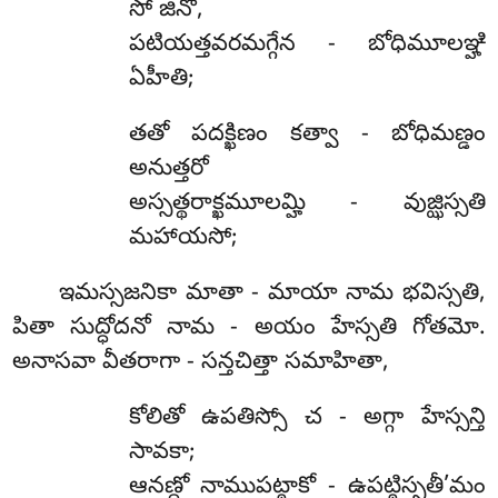
సో జినో,
పటియత్తవరమగ్గేన - బోధిమూలఞ్హి
ఏహీతి;
తతో పదక్ఖిణం కత్వా - బోధిమణ్డం
అనుత్తరో
అస్సత్థరాక్ఖమూలమ్హి - వుజ్ఝిస్సతి
మహాయసో;
ఇమస్సజనికా మాతా - మాయా నామ భవిస్సతి,
పితా సుద్ధోదనో నామ - అయం హేస్సతి గోతమో.
అనాసవా వీతరాగా - సన్తచిత్తా సమాహితా,
కోలితో ఉపతిస్సో చ - అగ్గా హేస్సన్తి
సావకా;
ఆనణ్దో నాముపట్ఠాకో - ఉపట్ఠిస్సతీ’మం