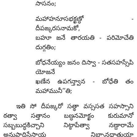
సాసనం;
మహాహనూసభక్ఖణ్ధో -
దీపఙ్కరసనామకో,
బహూ జనే తారయతి - పరిమోచేతి
దుగ్గతిం;
బోధనేయ్యం జనం దిస్వా - సతసహస్సేపి
యోజనే
ఖణేన ఉపగన్త్వాన - బోధేతి తం
మహామునీ’’తి;
ఇతి సో దీపఙ్కరో సత్థా వస్ససత సహస్సాని
ఠత్వా సత్తానం బణ్ధనమోక్ఖం కురుమానో
సబ్బబుద్ధకిచ్చాని నిట్ఠాపేత్వా నణ్దారామే
అనుపాదిసేసాయ నిబ్బానధాతుయా