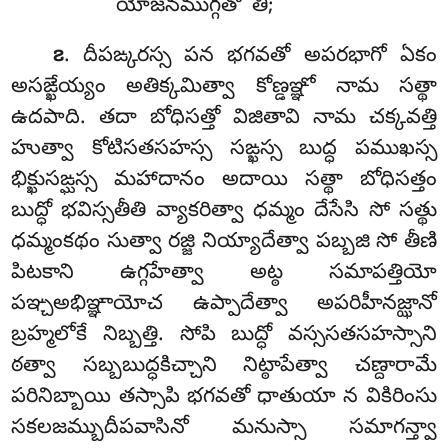
యోజనముగ్గతో’’తి;
. దీపఙ్కరస్స పన భగవతో అపరభాగో ఏకం
౭
అసఙ్ఖేయ్యం అతిక్కమిత్వా కోణ్డఞ్ఞో నామ సత్థా
ఉదపాది. తదా బోధిసత్తో విజితావి నామ చక్కవత్తి
హుత్వా కోటిసతసహస్స సఙ్ఖస్స బుద్ధ పముఖస్స
భిక్ఖుసఙ్ఘస్స మహాదానం అదాయి సత్థా బోధిసత్తం
బుద్ధో భవిస్సతీతి వ్యాకరిత్వా ధమ్మం దేసేసి సో సత్థు
ధమ్మంకథం సుత్వా రజ్జి నియ్యాదేత్వా పబ్బజి సో తీణి
పిటకాని ఉగ్గహేత్వా అట్ఠ సమాపత్తియో
పఞ్చఅభిఞ్ఞాయోచ ఉప్పాదేత్వా అపరిహీనజ్ఝానో
బ్రహ్మలోకే నిబ్బత్తి. సోపి బుద్ధో వస్ససతసహస్సాని
ఠత్వా సబ్బబుద్ధకిచ్చాని నిట్ఠాపేత్వా చణ్దారామే
పరినిబ్బాయి తస్సాపి భగవతో ధాతుయా న వికిరింసు
సకలజమ్బుదీపవాసినో మనుస్సా సమాగన్త్వా