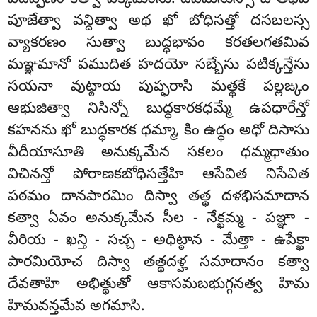
పదప్ఫణం కత్వా పక్కమింసు. దేవమనుస్సా చ తథేవ
పూజేత్వా వన్దిత్వా అథ ఖో బోధిసత్తో దసబలస్స
వ్యాకరణం సుత్వా బుద్ధభావం కరతలగతమివ
మఞ్ఞమానో పముదిత హదయో సబ్బేసు పటిక్కన్తేసు
సయనా వుట్ఠాయ పుప్ఫరాసి మత్థకే పల్లఙ్కం
ఆభుజిత్వా నిసిన్నో బుద్ధకారకధమ్మే ఉపధారేన్తో
కహనను ఖో బుద్ధకారక ధమ్మా, కిం ఉద్ధం అధో దిసాసు
వీదీయాసూతి అనుక్కమేన సకలం ధమ్మధాతుం
విచినన్తో పోరాణకబోధిసత్తేహి ఆసేవిత నిసేవిత
పఠమం దానపారమిం దిస్వా తత్థ దళభిసమాదాన
కత్వా ఏవం అనుక్కమేన సీల - నేక్ఖమ్మ - పఞ్ఞా -
వీరియ - ఖన్తి - సచ్చ - అధిట్ఠాన - మేత్తా - ఉపేక్ఖా
పారమియోచ దిస్వా తత్థదళ్హ సమాదానం కత్వా
దేవతాహి అభిత్థుతో ఆకాసమబభుగ్గనత్వ హిమ
హిమవన్తమేవ అగమాసి.