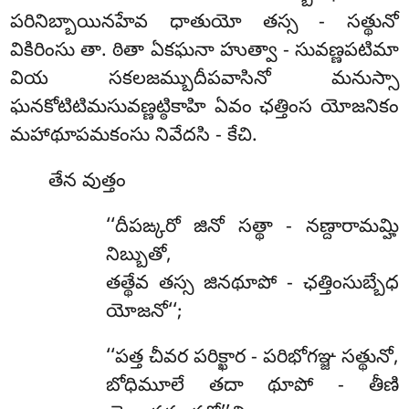
పరినిబ్బాయినహేవ ధాతుయో తస్స - సత్థునో
వికిరింసు తా. ఠితా ఏకఘనా హుత్వా - సువణ్ణపటిమా
వియ సకలజమ్బుదీపవాసినో మనుస్సా
ఘనకోటిటిమసువణ్ణట్ఠికాహి ఏవం ఛత్తింస యోజనికం
మహాథూపమకంసు నివేదసి - కేచి.
తేన
వుత్తం
‘‘దీపఙ్కరో జినో సత్థా - నణ్దారామమ్హి
నిబ్బుతో,
తత్థేవ తస్స జినథూపో - ఛత్తింసుబ్బేధ
యోజనో‘‘;
‘‘పత్త చీవర పరిక్ఖార - పరిభోగఞ్జ సత్థునో,
బోధిమూలే తదా థూపో - తీణి