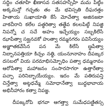
సద్ధిం చతూహి ఖీణాసవ సతసహస్సేహి మమ పిట్ఠిం
అక్కమన్తో గచ్ఛతు తం మే భవిస్సతి దీఘరత్తం
హితాయ సుఖాయాతి కేసే మోచేత్వా అజినజటా
వాకచీరాని కలేల పత్థరిత్వా తత్థేవ కలలపిట్ఠే నిపజ్జి
నిపన్నో చ సచే అహం ఇచ్ఛేయ్యం సబ్బకిలేసే
ఝాపేత్వా సఙ్ఘనవకో హుత్వా రమ్మనగరం పవిసేయ్యం
అఞ్ఞాతకవేసేన పన మే కిలేసే ణ్ధపేత్వా
నిబ్బానపత్తియా కిచ్చం నత్థి, యంనూనాహం దీపఙ్కర
దసబలో వియ పరమాభిసమ్బోధిం పత్వా ధమ్మనావం
ఆరోపేత్వా మహాజనం సంసారసాగరా ఉత్తారేత్వా
పచ్ఛా పరినిబ్బాయేయ్యం. ఇదం మే పతిరుపన్తి
చిన్తేత్వా అట్ఠధమ్మే సమోధానేత్వా బుద్ధభావాయ
అభినీహారం కత్వా నిపజ్జ.
దీపఙ్కరోపి భగవా ఆగత్త్వా సుమేధపణ్డితస్స