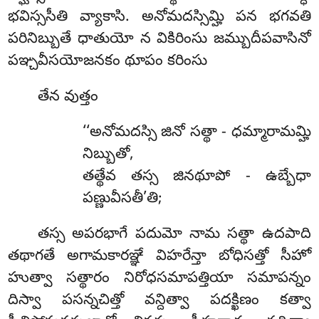
భవిస్ససీతి వ్యాకాసి. అనోమదస్సిమ్హి పన భగవతి
పరినిబ్బుతే ధాతుయో న వికిరింసు జమ్బుదీపవాసినో
పఞ్చవీసయోజనకం థూపం కరింసు
తేన వుత్తం
‘‘అనోమదస్సి జినో సత్థా - ధమ్మారామమ్హి
నిబ్బుతో,
తత్థేవ తస్స జినథూపో - ఉబ్బేధా
పణ్ణువీసతీ’తి;
తస్స అపరభాగే పదుమో నామ సత్థా ఉదపాది
తథాగతే అగామకారఞ్ఞే విహరేన్తా బోధిసత్తో సీహో
హుత్వా సత్థారం నిరోధసమాపత్తియా సమాపన్నం
దిస్వా పసన్నచిత్తో వన్దిత్వా పదక్ఖిణం కత్వా