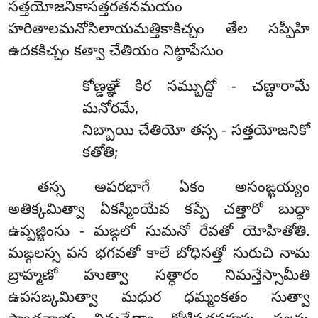
సత్తయోజనికాసత్తరతనమయం
హరితాలమనోసిలాయమత్తికాకిచ్చం తేల సప్పీహి
ఉదకకిచ్చం కత్వా చేతియం నిట్ఠాపేసుం
కోణ్డఞ్ఞే కిర సమ్బుద్ధో - చణ్దారామే
మనోరమే,
నిబ్బాయి చేతియో తస్స - సత్తయోజనికో
కతోతి;
తస్స అపరభాగే ఏకం అసంఙ్ఖయ్యం
అతిక్కమిత్వా ఏకస్మింయేవ కప్పే చత్తారో బుద్ధా
ఉప్పజ్జింసు - మఙ్గలో సుమనో రేవతో యోహితోతి.
మఙ్గలస్స పన భగవతో కాలే బోధిసత్తో సురుచి నామ
బ్రాహ్మణో హుత్వా సత్థారం నిమన్తేస్సామీతి
ఉపసఙ్కమిత్వా మధుర ధమ్మంకతం సుత్వా