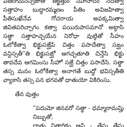
పీతిసోమనస్సజాతో తిక్ఖత్తుం సీహనాదం నదిత్వా
సత్తాహం బుద్ధారమ్మణం పీతిం అవిజహిత్వా
పీతిసుఖేనేవ గోచరాయ అపక్కమిత్వా
జివితపరిచ్చాగం కత్వా పయిరుపాసమానో అట్ఠాసి
సత్థా సత్తాహచ్చయేన నిరోధా వుట్ఠితో సీహం
ఓలోకేత్వా భిక్ఖుసఙ్ఘేపి చిత్తం పసాదేత్వా సఙ్ఘం
వన్దిస్సతీ‘‘తి భిక్ఖుసఙ్ఘో ఆగచ్ఛతూతి చిన్తేసి భిక్ఖు
తావదేవ ఆగమింసు సీహో సఙ్ఘే చిత్తం పసాదేసి. సత్థా
తస్స మనం ఓలోకేత్వా అనాగతే బుద్ధో భవిస్సతీతి
వ్యాకాసి తస్స పన భగవతో ధాతుయో వికిరింసు.
తేన వుత్తం
‘‘పదుమో జినవరో సత్థా - ధమ్మారామమ్హి
నిబ్బుతో,
ధాతు విత్థారికం ఆసి - తేసు తేసు