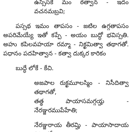
ఉస్సీసకే మం ఠత్వాన - ఇదం
వచనమబ్రవి;
పస్సథ ఇమం తాపసం - జటిల ఉగ్గతాపసం
అపరిమేయ్యే ఇతో కప్పే - అయం బుద్ధో భవిస్సతి.
అహు కపిలవహయా రమ్మా - నిక్ఖమిత్వా తథాగతో.
పధానం పదహిత్వాన - కత్వా దుక్కర కారికం
బుద్ధే లోకే - కేచి.
అజపాల
రుక్ఖమూలస్మిం - నిసీదిత్వా
తథాగతో,
తత్థ పాయాసమగ్గయ్హ -
నేరఞ్జరముపేహేతి;
నేరఞ్జరాయ తీరమ్హి - పాయాసాదాయ