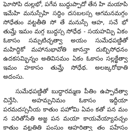
ఘోసోపి దుల్లభో, పగేవ బుద్ధుప్పాదో తేన హి మయాపి
ఇమేహి మనుస్సేహి సద్ధిం దసబలస్స ఆగమనమగ్గం
సోధేతుం వట్టతీతి సో తే మనుస్సే ఆహ, సచే భో
తుమ్హే ఇమం మగ్గ బుద్ధస్స సోధేథ - సయహమ్పి ఏకం
ఓకాసం సమ్పటిచ్ఛత్వా అయం సుమేధపణ్డితో
మహిద్ధికో మహానుభావోతి జానన్తా దుబ్బిసోధనం
ఉదకసమ్భిన్నం అతివిసమం ఏకం ఓకాసం సల్లక్ఖేత్వా
ఇమం హకాసం తుమ్హే సోధేథ. అలఙ్కరోథాతి
అదంసు.
సుమేధపణ్డితో బుద్ధారమ్మణ పీతిం ఉప్పాదేత్వా
చిన్తేసి. అహమ్పనిమం ఓకాసం ఇద్ధీయా
పరమదస్సనీయ కాతుం పహోమి ఏవం కతో పన మం
న పరితోసేతి అజ్జ పన మయా కాయవేయ్యావచ్చం
కాతుం వట్టతితి పంసుం ఆహరిత్వా తం పహేసం