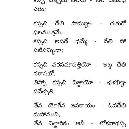
కఞ్చి పఞ్చసు సీలేసు - సీలే దసవిధే
పరం;
కస్సచి దేతి సామఞ్ఞం - చతురో
ఫలముత్తమే,
కస్సచి అసథే ధమ్మే - దేతి సో
పటిసమ్భిదా;
కస్సచి వరసమాపత్తియో - అట్ఠ దేతి
నరాసభో,
తిస్సో కస్సచి విజ్జాయో - ఛళభిఞ్ఞ
పవేచ్ఛతి;
తేన యోగేన జనకాయం - ఓవదేతి
మహాముని,
తేన విత్థారికం ఆసీ - లోకనాథస్స