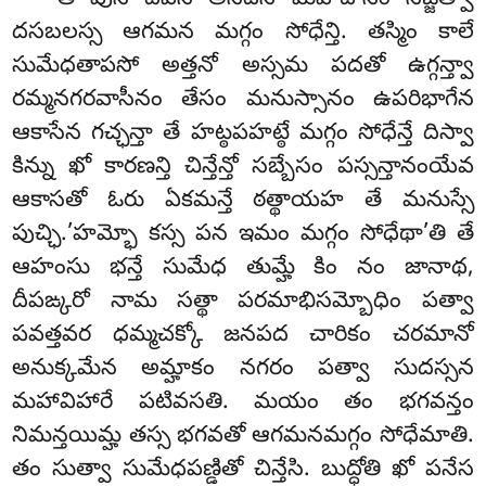
దసబలస్స ఆగమన మగ్గం సోధేన్తి. తస్మిం కాలే
సుమేధతాపసో అత్తనో అస్సమ పదతో ఉగ్గన్త్వా
రమ్మనగరవాసీనం తేసం మనుస్సానం ఉపరిభాగేన
ఆకాసేన గచ్ఛన్తా తే హట్ఠపహట్ఠే మగ్గం సోధేన్తే దిస్వా
కిన్ను ఖో కారణన్తి చిన్తేన్తో సబ్బేసం పస్సన్తానంయేవ
ఆకాసతో ఓరు ఏకమన్తే ఠత్థాయహ తే మనుస్సే
పుచ్ఛి.’హమ్భో కస్స పన ఇమం మగ్గం సోధేథా’తి తే
ఆహంసు భన్తే సుమేధ తుమ్హే కిం నం జానాథ,
దీపఙ్కరో నామ సత్థా పరమాభిసమ్బోధిం పత్వా
పవత్తవర ధమ్మచక్కో జనపద చారికం చరమానో
అనుక్కమేన అమ్హాకం నగరం పత్వా సుదస్సన
మహావిహారే పటివసతి. మయం తం భగవన్తం
నిమన్తయిమ్హ తస్స భగవతో ఆగమనమగ్గం సోధేమాతి.
తం సుత్వా సుమేధపణ్డితో చిన్తేసి. బుద్ధోతి ఖో పనేస