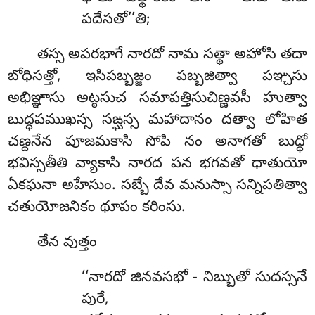
పదేసతో’’తి;
తస్స అపరభాగే నారదో నామ సత్థా అహోసి తదా
బోధిసత్తో, ఇసిపబ్బజ్జం పబ్బజిత్వా పఞ్చసు
అభిఞ్ఞాసు అట్ఠసుచ సమాపత్తిసుచిణ్ణవసీ హుత్వా
బుద్ధపముఖస్స సఙ్ఘస్స మహాదానం దత్వా లోహిత
చణ్దనేన పూజమకాసి సోపి నం అనాగతో బుద్ధో
భవిస్సతీతి వ్యాకాసి నారద పన భగవతో ధాతుయో
ఏకఘనా అహేసుం. సబ్బే దేవ మనుస్సా సన్నిపతిత్వా
చతుయోజనికం థూపం కరింసు.
తేన వుత్తం
‘‘నారదో జినవసభో - నిబ్బుతో సుదస్సనే
పురే,