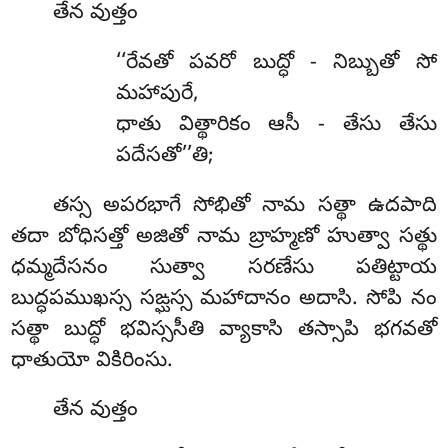
తేన వుత్తం
‘‘రేవతో పవరో బుద్ధో - నిబ్బుతో సో
మహాపురే,
ధాతు విత్థారికం ఆసీ - తేసు తేసు
పదేసతో’’తి;
తస్స అపరభాగే సోభితో నామ సత్థా ఉదపాది
తదా బోధిసత్తో అజితో నామ బ్రాహ్మణో హుత్వా సత్థు
ధమ్మదేసనం సుత్వా సరణేసు పతిట్టాయ
బుద్ధపముఖస్స సఙ్ఘస్స మహాదానం అదాసి. సోపి నం
సత్థా బుద్ధో భవిస్ససీతి వ్యాకాసి తస్సాపి భగవతో
ధాతుయో వికిరింసు.
తేన వుత్తం