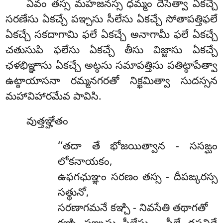
ఏవం తస్స మహజనస్స ధమ్మం దేసేత్వా ఏకచ్చే
సరణేసు ఏకచ్చే పఞ్చసు సీలేసు ఏకచ్చే సోతాపత్తిఫలే
ఏకచ్చే సకదాగామి ఫలే ఏకచ్చే అనాగామీ ఫలే ఏకచ్చే
చతుసుపి ఫలేసు ఏకచ్చే తీసు విజ్జాసు ఏకచ్చే
ఛళభిఞ్ఞాసు ఏకచ్చే అట్ఠసు సమాపత్తిసు పతిట్ఠాపేత్వా
ఉట్ఠాయాసనా రమ్మనగరతో నిక్ఖమిత్వా సుదస్సన
మహావిహారమేవ పావిసి.
వుత్తఞ్హేతం
‘‘తదా తే భోజయిత్వాన - ససఙ్ఘం
లోకనాయకం,
ఉఫగఛుఞ్ఞం సరణం తస్స - దీపఙ్కరస్స
సత్థునో,
సరణాగమనే కఞ్చి - నివసేతి తథాగతో