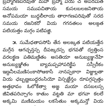
బ్రహ్మగణపరివుతో మహా బ్రహ్మా వియ చ అపరిమిత
సమయ సముపచితాయ కుసలబలజనితాయ
అనోపమయా బుద్ధలీలాయ తారాగణపరివుతో
సరద
సమయ రజనికరో వియ గగనతలం అలఙ్గత
పటియత్తం మగ్గం పటిపజ్జి.
. సుమేధతాపసోపి తేన అలఙ్కత పటియత్తేన
౫
మగ్గేన ఆగచ్ఛన్తస్స దీపఙ్కరస్స భగవతో ద్వత్తింస
వరలక్ఖణ పతిమణ్డితం అసతియా అనుబ్యఞ్జనేహి
అనుబ్యఞ్జితం బ్యామప్పహాపరిక్ఖేప సస్సీరీకం
ఇణ్దనీలమణిసంకాసోఆకాసే నానప్పకారా విజ్జుల్లతా
వియ ఛబ్బణ్ణబుద్ధరంసియో విస్సజ్జేన్తం రూపగ్గప్పత్తం
అత్తభావం ఓలోకేత్వా అజ్జ మయా దసబలస్స
జీవితపరిచ్చాగం కాతుం వట్టతి మా భగవా కలలే
అక్కమి మణిమయం లకసేతుం అక్కమన్తో వియ