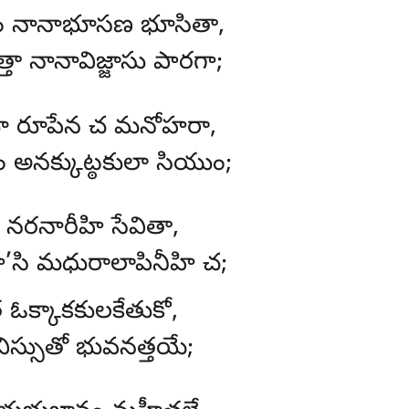
ిం నానాభూసణ భూసితా,
తా నానావిజ్జాసు పారగా;
ా రూపేన చ మనోహరా,
చం అనక్కుట్ఠకులా సియుం;
హి నరనారీహి సేవితా,
’సి మధురాలాపినీహి చ;
 ఓక్కాకకులకేతుకో,
విస్సుతో భువనత్తయే;