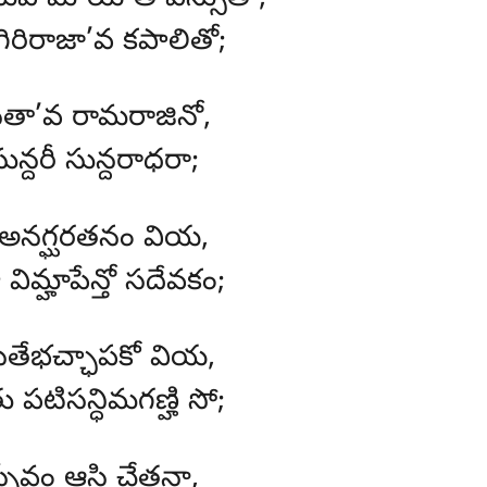
 గిరిరాజా’వ కపాలితో;
 సీతా’వ రామరాజినో,
న్దరీ సున్దరాధరా;
్హి అనగ్ఘరతనం వియ,
 విమ్హాపేన్తో సదేవకం;
సితేభచ్ఛాపకో వియ,
 పటిసన్ధిమగణ్హి సో;
సేవం ఆసి చేతనా,