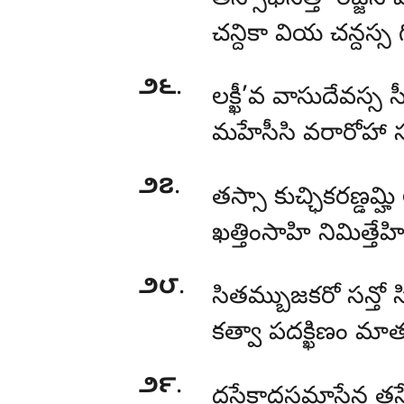
చన్దికా వియ చన్దస్స
౨౬
.
లక్ఖీ’వ వాసుదేవస్స
మహేసీసి వరారోహా సు
౨౭
.
తస్సా కుచ్ఛికరణ్డమ
ఖత్తింసాహి నిమిత్తేహి
౨౮
.
సితమ్బుజకరో సన్తో 
కత్వా పదక్ఖిణం మాతు
౨౯
.
దసేకాదసమాసేన తస్