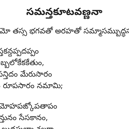
సమన్తకూటవణ్ణనా
మో తస్స భగవతో అరహతో సమ్మాసమ్బుద్ధస
తకన్దప్పదప్పం
్బలోకేకకేతుం,
్తిదం మేరుసారం
రూపసారం నమామి;
 మోహపఙ్కోపతాపం
తునం సేసకానం,