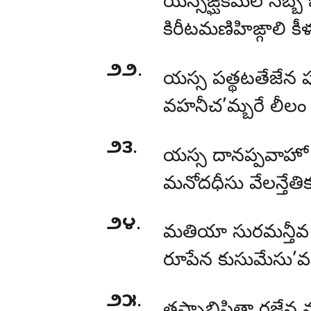
యస్సఙ్ఘికమలే సబ్
కిరీటమణిహిఙ్గాలి కీళన
౨౨
.
యస్స పత్థటతేజేన ప
వహనీచ’మ్బరే లీలం 
౨౩
.
యస్స దానప్పవాహో
మనోదధీసు వేలన్తేతిక
౨౪
.
మతియా సురమన్తీవ
రూపేన కుసుమేసు’వ
౨౫
.
తస్సాభిసిత్తా రజ్జ