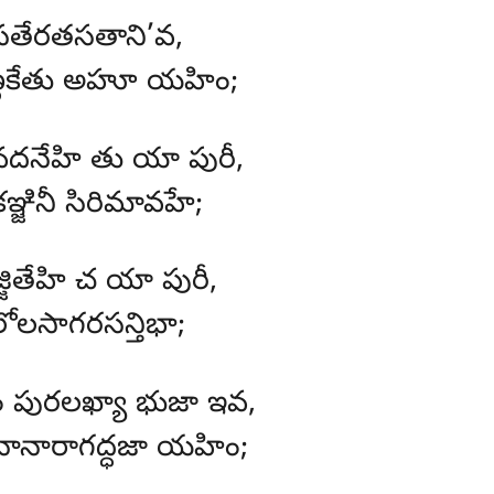
 సతేరతసతాని’వ,
ోణ్ణకేతు అహూ యహిం;
 వదనేహి తు యా పురీ,
్జినీ సిరిమావహే;
జ్జితేహి చ యా పురీ,
లోలసాగరసన్తిభా;
ం పురలఖ్యా భుజా ఇవ,
గ నానారాగద్ధజా యహిం;