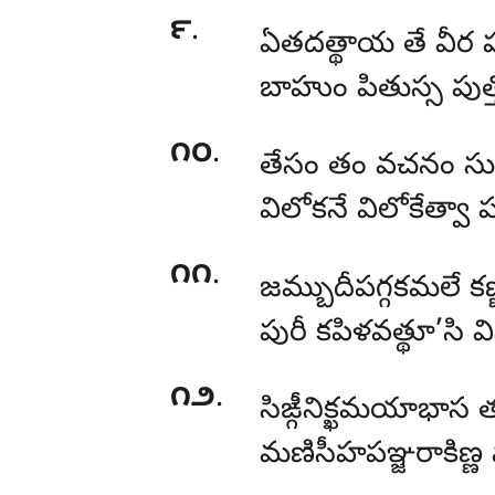
౯
.
ఏతదత్థాయ తే వీర 
బాహుం పితుస్స పుత
౧౦
.
తేసం తం వచనం సు
విలోకనే విలోకేత్వా
౧౧
.
జమ్బుదీపగ్గకమలే క
పురీ కపిళవత్థూ’సి 
౧౨
.
సిఙ్గీనిక్ఖమయాభాస తు
మణిసీహపఞ్జరాకిణ్ణ