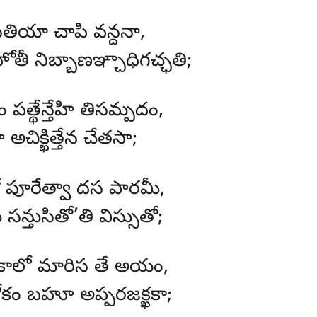
ియా చాపి వన్దనా,
తీ నిబ్బాణఞ్చాధిగచ్ఛతి;
 పత్థేన్తేహి తిసమ్పదం,
చిక్ఖిత్తేన చేతసా;
 పూరేత్వా దస పారమీ,
సన్తుసితో’తి విస్సుతో;
 కాలో మారిస తే అయం,
ోకం బహూ అప్పరజక్ఖకా;