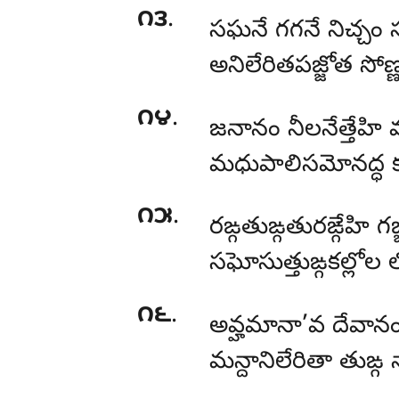
౧౩
.
సఘనే గగనే నిచ్చం
అనిలేరితపజ్జోత స
౧౪
.
జనానం నీలనేత్తేహి
మధుపాలిసమోనద్ధ కఞ
౧౫
.
రఙ్గతుఙ్గతురఙ్గేహి గ
సఘోసుత్తుఙ్గకల్లోల 
౧౬
.
అవ్హమానా’వ దేవాన
మన్దానిలేరితా తుఙ్