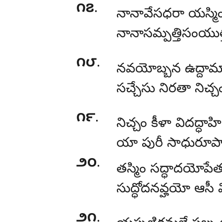
౧౭
.
నానావేసధరా యస్మ
నానాసమ్పత్తిసంయుత్
౧౮
.
నవయోబ్బన ఉద్దామ
సచ్చేసు నిరతా నిచ్
౧౯
.
నిచ్చం కీళా విదద్ధా
యా పురీ సాధురూపా
౨౦
.
తస్మిం సద్ధాదయోపేత
సుద్ధోదనవ్హయో ఆసీ 
౨౧
.