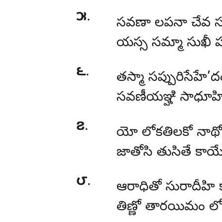
౫
.
సవణా లపనా చేవ సత
యస్స సమ్మా సుఖీ హో
౬
.
తస్మా సప్పురిసేహే’దం
సవణీయఞ్హి సాధూహి అ
౭
.
యో లోకతిలకో నాథో
జాతోసి తుసితే కాయే 
౮
.
ఆరాధితో సురాదీహి
తిణ్ణో తారయిమం ల