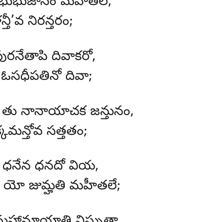
బ భుభుజానం మహీతలే,
్తీ’వ నిరన్తరం;
ురనేతాపి దివాకరో,
ఓసధీపతినో దివా;
 తు నానాయాచక జన్తునం,
్కమన్తోవ సత్తతం;
 ధనేన ధనదో వియ,
 యో జుమ్హతి మహీతలే;
ేన మహామాయాతి విస్సుతా,