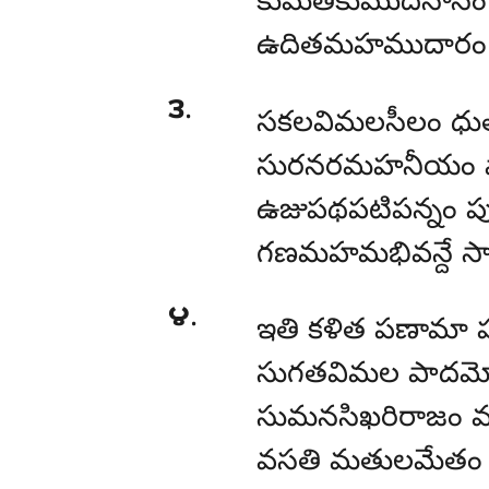
కుమతికుముదనాసం బు
ఉదితమహముదారం ధ
౩
.
సకలవిమలసీలం ధు
సురనరమహనీయం పా
ఉజుపథపటిపన్నం పుఞ
గణమహమభివన్దే సా
౪
.
ఇతి కళిత పణామా హన్
సుగతవిమల పాదమ్
సుమనసిఖరిరాజం వణ
వసతి మతులమేతం సా