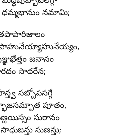
ద్ధపుబ్బాచలగ్గా
మ్మభానుం నమామి;
తపాపారిజాలం
హునేయ్యాహునేయ్యం,
్ఞఖేత్తం జనానం
రదం సాదరేన;
త్వ సబ్బోపసగ్గే
భోజసమ్పాత పూతం,
్ణయిస్సం సురానం
ధుజన్తు సుణన్తు;