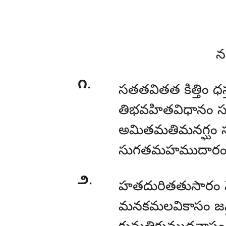
న
౧
.
సతతవితత కిత్తిం ధస్
తిభవహితవిధానం సబ
అమితమతిమనగ్ఘం సన
సుగతమహముదారం 
౨
.
హతదురితతుసారం
మనకమలవికాసం జన్