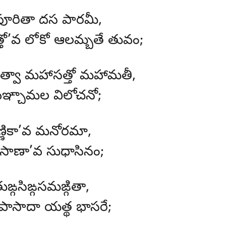
పూరితా దస పారమీ,
్తో’వ లోకో ఆలమ్బతే తువం;
త్వా మహాసత్తో మహామతీ,
 పఞ్చామల విలోచనో;
ణ్ణికా’వ మనోరమా,
విసాణా’వ సుధాసినం;
ఙ్గసిఙ్గసమఙ్గితా,
 పాసాదా యత్థ భాసరే;