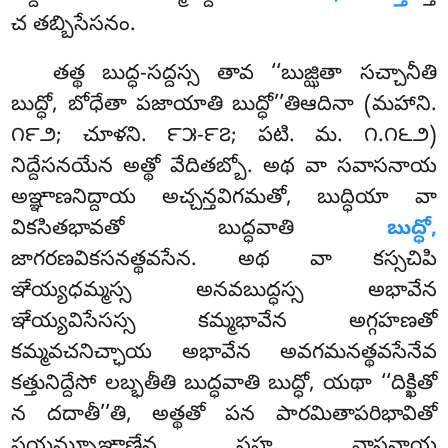
చ తబ్బిసేసనం.
తత్థ బుద్ధ-సద్దస్స తావ ‘‘బుజ్ఝితా సచ్చానీతి
బుద్ధో, బోధేతా పజాయాతి బుద్ధో’’తిఆదినా (మహాని.
౧౯౨; చూళని. ౯౫-౯౭; పటి. మ. ౧.౧౬౨)
నిద్దేసనయేన అత్థో వేదితబ్బో. అథ వా సవాసనాయ
అఞ్ఞాణనిద్దాయ అచ్చన్తవిగమతో, బుద్ధియా వా
వికసితభావతో బుద్ధవాతి
బుద్ధో,
జాగరణవికసనత్థవసేన. అథ వా కస్సచిపి
ఞేయ్యధమ్మస్స అనవబుద్ధస్స అభావేన
ఞేయ్యవిసేసస్స కమ్మభావేన అగ్గహణతో
కమ్మవచనిచ్ఛాయ అభావేన అవగమనత్థవసేనేవ
కత్తునిద్దేసో లబ్భతీతి బుద్ధవాతి బుద్ధో, యథా ‘‘దిక్ఖితో
న దదాతీ’’తి, అత్థతో పన పారమితాపరిభావితో
సయమ్భూఞాణేన సహ వాసనాయ