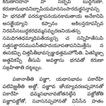
కరుణానిదానా హి సబ్బేపి బుద్ధగుణా.
కరుణానుభావనిబ్బాపియమానసంసారదుక్ఖసన్తాపస్స
హి భగవతో పరదుక్ఖాపనయనకామతాయ అనేకానిపి
అసఙ్ఖేయ్యాని కప్పానం అకిలన్తరూపస్సేవ
నిరవసేసబుద్ధకరధమ్మసమ్భరణనియతస్స
సమధిగతధమ్మాధిపతేయ్యస్స చ సన్నిహితేసుపి
సత్తసఙ్ఖారసముపనీతహదయూపతాపనిమిత్తేసు న
ఈసకమ్పి
చిత్తసీతీభావస్సఞ్ఞథత్తమహోసీతి. ఏతస్మిఞ్చ
అత్థవికప్పే తీసుపి అవత్థాసు భగవతో కరుణా
సఙ్గహితాతి దట్ఠబ్బం.
పజానాతీతి పఞ్ఞా, యథాసభావం పకారేహి
పటివిజ్ఝతీతి అత్థో. పఞ్ఞావ ఞేయ్యావరణప్పహానతో
పకారేహి ధమ్మసభావావజోతనట్ఠేన పజ్జోతోతి
పఞ్ఞాపజ్జోతో, సవాసనప్పహానతో విసేసేన హతం