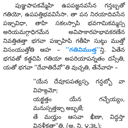
పుఞ్ఞపాపకమ్మేహి ఉపపజ్జనవసేన గన్తబ్బతో
గతియో, ఉపపత్తిభవవిసేసా. తా పన నిరయాదివసేన
పఞ్చవిధా, తాహి సకలస్సాపి భవగామికమ్మస్స
అరియమగ్గాధిగమేన అవిపాకారహభావకరణేన
నివత్తితత్తా భగవా పఞ్చహిపి గతీహి సుట్ఠు ముత్తో
విసంయుత్తోతి ఆహ –
‘‘గతివిముత్త’’
న్తి. ఏతేన
భగవతో కత్థచిపి గతియా అపరియాపన్నతం దస్సేతి,
యతో భగవా ‘‘దేవాతిదేవో’’తి వుచ్చతి, తేనేవాహ –
‘‘యేన దేవూపపత్యస్స, గన్ధబ్బో వా
విహఙ్గమో;
యక్ఖత్తం యేన గచ్ఛేయ్యం,
మనుస్సత్తఞ్చ అబ్బజే;
తే మయ్హం ఆసవా ఖీణా, విద్ధస్తా
వినళీకతా’’తి. (అ. ని. ౪.౩౬);