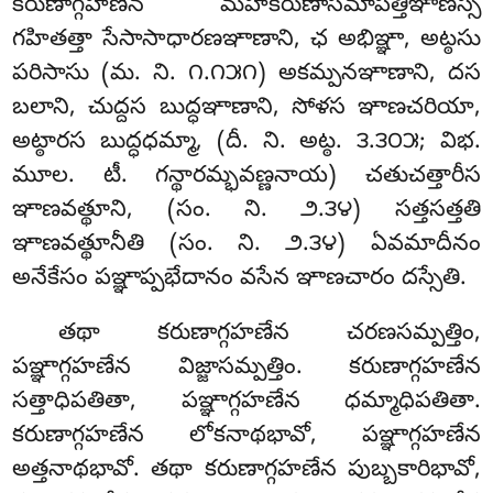
కరుణాగ్గహణేన మహాకరుణాసమాపత్తిఞాణస్స
గహితత్తా సేసాసాధారణఞాణాని, ఛ అభిఞ్ఞా, అట్ఠసు
పరిసాసు (మ. ని. ౧.౧౫౧) అకమ్పనఞాణాని, దస
బలాని, చుద్దస బుద్ధఞాణాని, సోళస ఞాణచరియా,
అట్ఠారస బుద్ధధమ్మా, (దీ. ని. అట్ఠ. ౩.౩౦౫; విభ.
మూల. టీ. గన్థారమ్భవణ్ణనాయ) చతుచత్తారీస
ఞాణవత్థూని, (సం. ని. ౨.౩౪) సత్తసత్తతి
ఞాణవత్థూనీతి (సం. ని. ౨.౩౪) ఏవమాదీనం
అనేకేసం పఞ్ఞాప్పభేదానం వసేన ఞాణచారం దస్సేతి.
తథా కరుణాగ్గహణేన చరణసమ్పత్తిం,
పఞ్ఞాగ్గహణేన విజ్జాసమ్పత్తిం. కరుణాగ్గహణేన
సత్తాధిపతితా, పఞ్ఞాగ్గహణేన ధమ్మాధిపతితా.
కరుణాగ్గహణేన లోకనాథభావో, పఞ్ఞాగ్గహణేన
అత్తనాథభావో. తథా కరుణాగ్గహణేన పుబ్బకారిభావో,