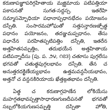
కరుణాపఞ్ఞాపరిగ్గహితాయ
మజ్ఝిమాయ పటిపత్తియా
పకాసనతో సుగత-సద్దస్స. ఇతరేహి
సమ్మాసమ్బోధియా పధానాప్పధానభేదం పయోజనం
దస్సేతి. సంసారమహోఘతో సత్తసన్తారణఞ్చేత్థ
పధానం పయోజనం, తదఞ్ఞమప్పధానం. తేసు
పధానేన పరహితప్పటిపత్తిం దస్సేతి, ఇతరేన
అత్తహితసమ్పత్తిం, తదుభయేన అత్తహితాయ
పటిపన్నాదీసు (పు. ప. ౨౪, ౧౭౩) చతూసు పుగ్గలేసు
భగవతో చతుత్థపుగ్గలభావం దస్సేతి. తేన చ
అనుత్తరదక్ఖిణేయ్యభావం ఉత్తమవన్దనీయభావం,
అత్తనో చ వన్దనకిరియాయ ఖేత్తఙ్గతభావం దస్సేతి.
ఏత్థ చ కరుణాగ్గహణేన లోకియేసు
మహగ్గతభావప్పత్తాసాధారణగుణదీపనతో భగవతో
సబ్బలోకియగుణసమ్పత్తి
దస్సితా హోతి,