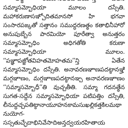
సమ్మాసమ్బోధియా మూలం దస్సేతి.
మహాకరుణాసఞ్చోదితమానసో హి భగవా
సంసారపఙ్కతో సత్తానం సముద్ధరణత్థం కతాభినీహారో
అనుపుబ్బేన పారమియో పూరేత్వా అనుత్తరం
సమ్మాసమ్బోధిం అధిగతోతి కరుణా
సమ్మాసమ్బోధియా మూలం.
‘‘పఞ్ఞాపజ్జోతవిహతమోహతమ’’న్తి ఏతేన
సమ్మాసమ్బోధిం దస్సేతి. అనావరణఞాణపదట్ఠానఞ్హి
మగ్గఞాణం, మగ్గఞాణపదట్ఠానఞ్చ అనావరణఞాణం
‘‘సమ్మాసమ్బోధీ’’తి వుచ్చతీతి. సమ్మా గదనత్థేన
సుగత-సద్దేన సమ్మాసమ్బోధియా పటిపత్తిం దస్సేతి,
లీనుద్ధచ్చపతిట్ఠానాయూహనకామసుఖల్లికత్తకిలమథా
నుయోగ-
సస్సతుచ్ఛేదాభినివేసాదిఅన్తద్వయరహితాయ