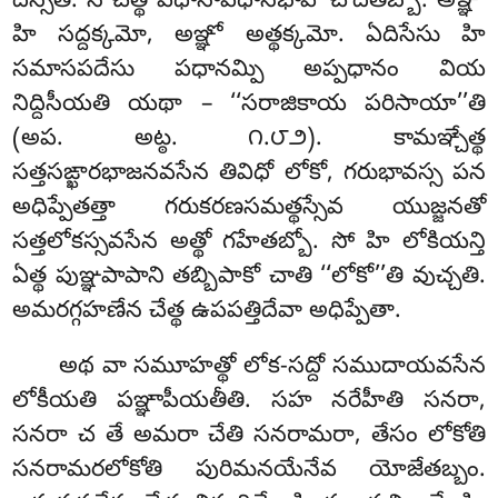
దస్సేతి. న చేత్థ పధానాపధానభావో చోదేతబ్బో. అఞ్ఞో
హి సద్దక్కమో, అఞ్ఞో అత్థక్కమో. ఏదిసేసు హి
సమాసపదేసు
పధానమ్పి అప్పధానం వియ
నిద్దిసీయతి యథా – ‘‘సరాజికాయ పరిసాయా’’తి
(అప. అట్ఠ. ౧.౮౨). కామఞ్చేత్థ
సత్తసఙ్ఖారభాజనవసేన తివిధో లోకో, గరుభావస్స పన
అధిప్పేతత్తా గరుకరణసమత్థస్సేవ యుజ్జనతో
సత్తలోకస్సవసేన అత్థో గహేతబ్బో. సో హి లోకియన్తి
ఏత్థ పుఞ్ఞపాపాని తబ్బిపాకో చాతి ‘‘లోకో’’తి వుచ్చతి.
అమరగ్గహణేన చేత్థ ఉపపత్తిదేవా అధిప్పేతా.
అథ వా సమూహత్థో లోక-సద్దో సముదాయవసేన
లోకీయతి పఞ్ఞాపీయతీతి. సహ నరేహీతి సనరా,
సనరా చ తే అమరా చేతి సనరామరా, తేసం లోకోతి
సనరామరలోకోతి పురిమనయేనేవ యోజేతబ్బం.