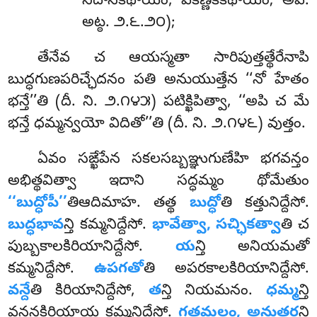
నిదానకథాయం, పకిణ్ణకకథాయం; అప.
అట్ఠ. ౨.౬.౨౦);
తేనేవ చ ఆయస్మతా సారిపుత్తత్థేరేనాపి
బుద్ధగుణపరిచ్ఛేదనం పతి అనుయుత్తేన ‘‘నో హేతం
భన్తే’’తి (దీ. ని. ౨.౧౪౫) పటిక్ఖిపిత్వా, ‘‘అపి చ మే
భన్తే ధమ్మన్వయో విదితో’’తి (దీ. ని. ౨.౧౪౬) వుత్తం.
ఏవం సఙ్ఖేపేన సకలసబ్బఞ్ఞుగుణేహి భగవన్తం
అభిత్థవిత్వా ఇదాని సద్ధమ్మం థోమేతుం
‘‘బుద్ధోపీ’’
తిఆదిమాహ. తత్థ
బుద్ధో
తి కత్తునిద్దేసో.
బుద్ధభావ
న్తి కమ్మనిద్దేసో.
భావేత్వా, సచ్ఛికత్వా
తి చ
పుబ్బకాలకిరియానిద్దేసో.
య
న్తి అనియమతో
కమ్మనిద్దేసో.
ఉపగతో
తి
అపరకాలకిరియానిద్దేసో.
వన్దే
తి కిరియానిద్దేసో,
త
న్తి
నియమనం.
ధమ్మ
న్తి
వన్దనకిరియాయ కమ్మనిద్దేసో.
గతమలం, అనుత్తర
న్తి