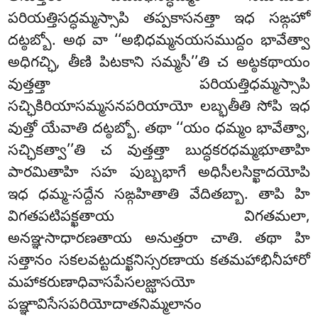
పరియత్తిసద్ధమ్మస్సాపి తప్పకాసనత్తా ఇధ సఙ్గహో
దట్ఠబ్బో. అథ
వా ‘‘అభిధమ్మనయసముద్దం భావేత్వా
అధిగచ్ఛి, తీణి పిటకాని సమ్మసీ’’తి చ అట్ఠకథాయం
వుత్తత్తా పరియత్తిధమ్మస్సాపి
సచ్ఛికిరియాసమ్మసనపరియాయో లబ్భతీతి సోపి ఇధ
వుత్తో యేవాతి దట్ఠబ్బో. తథా ‘‘యం ధమ్మం భావేత్వా,
సచ్ఛికత్వా’’తి చ వుత్తత్తా బుద్ధకరధమ్మభూతాహి
పారమితాహి సహ పుబ్బభాగే అధిసీలసిక్ఖాదయోపి
ఇధ ధమ్మ-సద్దేన సఙ్గహితాతి వేదితబ్బా. తాపి హి
విగతపటిపక్ఖతాయ విగతమలా,
అనఞ్ఞసాధారణతాయ అనుత్తరా చాతి. తథా హి
సత్తానం సకలవట్టదుక్ఖనిస్సరణాయ కతమహాభినీహారో
మహాకరుణాధివాసపేసలజ్ఝాసయో
పఞ్ఞావిసేసపరియోదాతనిమ్మలానం