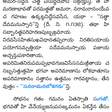
అమర-సద్దేన చేత్థ విసుద్ధిదేవాపి సఙ్గయ్హన్తి. తే హి
మరణాభావతో పరమత్థతో అమరా. నరామరానంయేవ
చ గహణం ఉక్కట్ఠనిద్దేసవసేన, యథా – ‘‘సత్థా
దేవమనుస్సాన’’న్తి (దీ. ని. ౧.౧౫౭). తథా హి
సబ్బానత్థపరిహరణపుబ్బఙ్గమాయ
నిరవసేసహితసుఖవిధానతప్పరాయ నిరతిసయాయ
పయోగసమ్పత్తియా సదేవమనుస్సాయ పజాయ
అచ్చన్తుపకారితాయ,
అపరిమితనిరుపమప్పభావగుణవిసేససమఙ్గితాయ చ
సబ్బసత్తుత్తమో భగవా అపరిమాణాసు లోకధాతూసు
అపరిమాణానం సత్తానం ఉత్తమం గారవట్ఠానం, తేన
వుత్తం –
‘‘సనరామరలోకగరు’’
న్తి.
సోభనం గతం గమనం ఏతస్సాతి
సుగతో.
భగవతో హి వేనేయ్యజనుపసఙ్కమనం ఏకన్తేన తేసం