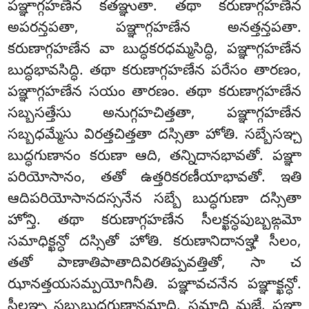
పఞ్ఞాగ్గహణేన కతఞ్ఞుతా
. తథా కరుణాగ్గహణేన
అపరన్తపతా, పఞ్ఞాగ్గహణేన అనత్తన్తపతా.
కరుణాగ్గహణేన వా బుద్ధకరధమ్మసిద్ధి, పఞ్ఞాగ్గహణేన
బుద్ధభావసిద్ధి. తథా కరుణాగ్గహణేన పరేసం తారణం,
పఞ్ఞాగ్గహణేన సయం తారణం. తథా కరుణాగ్గహణేన
సబ్బసత్తేసు అనుగ్గహచిత్తతా, పఞ్ఞాగ్గహణేన
సబ్బధమ్మేసు విరత్తచిత్తతా దస్సితా హోతి. సబ్బేసఞ్చ
బుద్ధగుణానం కరుణా ఆది, తన్నిదానభావతో. పఞ్ఞా
పరియోసానం, తతో ఉత్తరికరణీయాభావతో. ఇతి
ఆదిపరియోసానదస్సనేన సబ్బే బుద్ధగుణా దస్సితా
హోన్తి. తథా కరుణాగ్గహణేన సీలక్ఖన్ధపుబ్బఙ్గమో
సమాధిక్ఖన్ధో దస్సితో హోతి. కరుణానిదానఞ్హి సీలం,
తతో పాణాతిపాతాదివిరతిప్పవత్తితో, సా చ
ఝానత్తయసమ్పయోగినీతి. పఞ్ఞావచనేన పఞ్ఞాక్ఖన్ధో.
సీలఞ్చ సబ్బబుద్ధగుణానమాది, సమాధి మజ్ఝే, పఞ్ఞా