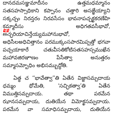
దానదమసఞ్ఞమాదీనం ఉత్తమధమ్మానం
సతసహస్సాధికాని కప్పానం చత్తారి అసఙ్ఖేయ్యాని
సక్కచ్చం నిరన్తరం నిరవసేసం భావనాపచ్చక్ఖకరణేహి
కమ్మాదీసు అధిగతవసీభావో,
📜
అచ్ఛరియాచిన్తేయ్యమహానుభావో,
అధిసీలఅధిచిత్తానం పరముక్కంసపారమిప్పత్తో భగవా
పచ్చయాకారే చతువీసతికోటిసతసహస్సముఖేన
మహావజిరఞాణం పేసేత్వా అనుత్తరం
సమ్మాసమ్బోధిం అభిసమ్బుద్ధోతి.
ఏత్థ
చ ‘‘భావేత్వా’’తి ఏతేన విజ్జాసమ్పదాయ
ధమ్మం థోమేతి, ‘సచ్ఛికత్వా’తి ఏతేన
విముత్తిసమ్పదాయ. తథా పఠమేన
ఝానసమ్పదాయ, దుతియేన విమోక్ఖసమ్పదాయ.
పఠమేన వా సమాధిసమ్పదాయ, దుతియేన