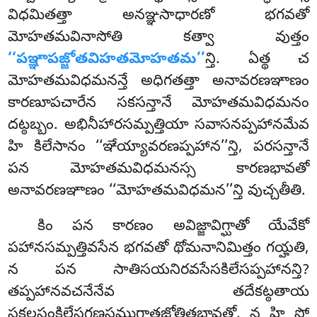
విధమితత్తా అనఞ్ఞసాధారణో భగవతో
మోహతమవినాసోతి కత్వా వుత్తం
‘‘పఞ్ఞాపజ్జోతవిహతమోహతమ’’
న్తి. ఏత్థ చ
మోహతమవిధమనన్తే అధిగతత్తా అనావరణఞాణం
కారణూపచారేన సకసన్తానే మోహతమవిధమనం
దట్ఠబ్బం. అభినీహారసమ్పత్తియా సవాసనప్పహానమేవ
హి కిలేసానం ‘‘ఞేయ్యావరణప్పహాన’’న్తి, పరసన్తానే
పన మోహతమవిధమనస్స కారణభావతో
అనావరణఞాణం ‘‘మోహతమవిధమన’’న్తి వుచ్చతీతి.
కిం పన కారణం అవిజ్జావిగ్ఘాతో యేవేకో
పహానసమ్పత్తివసేన భగవతో థోమనానిమిత్తం గయ్హతి,
న పన సాతిసయనిరవసేసకిలేసప్పహానన్తి?
తప్పహానవచనేనేవ తదేకట్ఠతాయ
సకలసంకిలేసగణసముగ్ఘాతజోతితభావతో. న హి సో