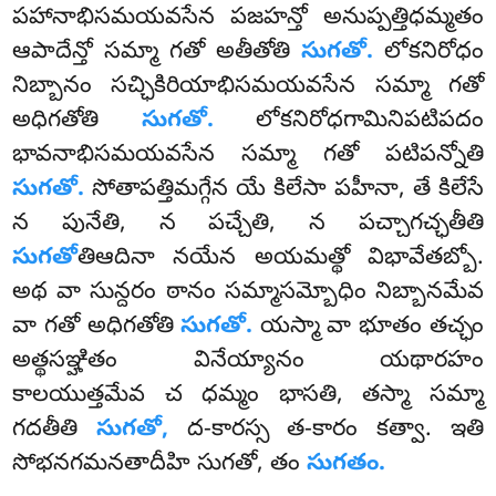
పహానాభిసమయవసేన పజహన్తో అనుప్పత్తిధమ్మతం
ఆపాదేన్తో సమ్మా గతో అతీతోతి
సుగతో.
లోకనిరోధం
నిబ్బానం సచ్ఛికిరియాభిసమయవసేన సమ్మా గతో
అధిగతోతి
సుగతో.
లోకనిరోధగామినిపటిపదం
భావనాభిసమయవసేన సమ్మా గతో పటిపన్నోతి
సుగతో.
సోతాపత్తిమగ్గేన యే కిలేసా పహీనా, తే కిలేసే
న పునేతి, న పచ్చేతి, న పచ్చాగచ్ఛతీతి
సుగతో
తిఆదినా నయేన అయమత్థో విభావేతబ్బో
.
అథ వా సున్దరం ఠానం సమ్మాసమ్బోధిం నిబ్బానమేవ
వా గతో అధిగతోతి
సుగతో.
యస్మా వా భూతం తచ్ఛం
అత్థసఞ్హితం వినేయ్యానం యథారహం
కాలయుత్తమేవ చ ధమ్మం భాసతి, తస్మా సమ్మా
గదతీతి
సుగతో,
ద-కారస్స త-కారం కత్వా. ఇతి
సోభనగమనతాదీహి సుగతో, తం
సుగతం.