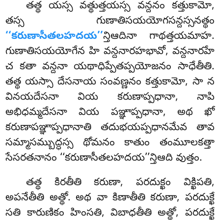
తత్థ యస్స వత్థుత్తయస్స వన్దనం కత్తుకామో,
తస్స గుణాతిసయయోగసన్దస్సనత్థం
‘‘కరుణాసీతలహదయ’’
న్తిఆదినా గాథత్తయమాహ.
గుణాతిసయయోగేన హి వన్దనారహభావో, వన్దనారహే
చ కతా వన్దనా యథాధిప్పేతప్పయోజనం సాధేతీతి.
తత్థ యస్సా దేసనాయ సంవణ్ణనం కత్తుకామో, సా న
వినయదేసనా వియ కరుణాప్పధానా, నాపి
అభిధమ్మదేసనా వియ పఞ్ఞాప్పధానా, అథ ఖో
కరుణాపఞ్ఞాప్పధానాతి తదుభయప్పధానమేవ తావ
సమ్మాసమ్బుద్ధస్స థోమనం కాతుం తంమూలకత్తా
సేసరతనానం ‘‘కరుణాసీతలహదయ’’న్తిఆది వుత్తం.
తత్థ
కిరతీతి కరుణా, పరదుక్ఖం విక్ఖిపతి,
అపనేతీతి అత్థో. అథ వా కిణాతీతి కరుణా, పరదుక్ఖే
సతి కారుణికం హింసతి, విబాధతీతి అత్థో, పరదుక్ఖే