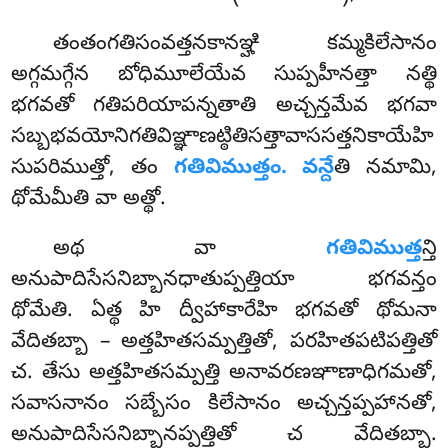
తంతంగతిసంవత్తనకానఞ్హి
కమ్మకిలేసానం
అగ్గమగ్గేన బోధిమూలేయేవ సుప్పహీనత్తా నత్థి
భగవతో గతిపరియాపన్నతాతి అచ్చన్తమేవ భగవా
సబ్బభవయోనిగతివిఞ్ఞాణట్ఠితిసత్తావాససత్తనికాయేహి
సుపరిముత్తో, తం
గతివిముత్తం. వన్దే
తి నమామి,
థోమేమీతి వా అత్థో.
అథ వా
గతివిముత్త
న్తి
అనుపాదిసేసనిబ్బానధాతుప్పత్తియా భగవన్తం
థోమేతి. ఏత్థ హి ద్వీహాకారేహి భగవతో థోమనా
వేదితబ్బా – అత్తహితసమ్పత్తితో, పరహితపటిపత్తితో
చ. తేసు అత్తహితసమ్పత్తి అనావరణఞాణాధిగమతో,
సవాసనానం సబ్బేసం కిలేసానం అచ్చన్తప్పహానతో,
అనుపాదిసేసనిబ్బానప్పత్తితో చ వేదితబ్బా.