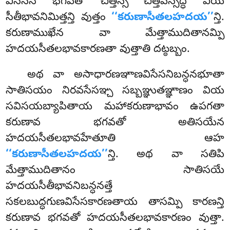
విసేసేన భగవతో చిత్తస్స చిత్తపస్సద్ధి వియ
సీతీభావనిమిత్తన్తి వుత్తం
‘‘కరుణాసీతలహదయ’’
న్తి.
కరుణాముఖేన వా మేత్తాముదితానమ్పి
హదయసీతలభావకారణతా వుత్తాతి దట్ఠబ్బం.
అథ వా అసాధారణఞాణవిసేసనిబన్ధనభూతా
సాతిసయం నిరవసేసఞ్చ సబ్బఞ్ఞుతఞ్ఞాణం వియ
సవిసయబ్యాపితాయ మహాకరుణాభావం ఉపగతా
కరుణావ భగవతో అతిసయేన
హదయసీతలభావహేతూతి ఆహ
‘‘కరుణాసీతలహదయ’’
న్తి. అథ వా సతిపి
మేత్తాముదితానం సాతిసయే
హదయసీతీభావనిబన్ధనత్తే
సకలబుద్ధగుణవిసేసకారణతాయ తాసమ్పి కారణన్తి
కరుణావ భగవతో హదయసీతలభావకారణం వుత్తా.