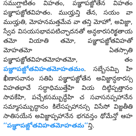
సముగ్ఘాటితం విహతం, పఞ్ఞాపజ్జోతేన విహతం
పఞ్ఞాపజ్జోతవిహతం. ముయ్హన్తి తేన, సయం వా
ముయ్హతి, మోహనమత్తమేవ వా తన్తి మోహో, అవిజ్జా,
స్వేవ విసయసభావపటిచ్ఛాదనతో అన్ధకారసరిక్ఖతాయ
తమో వియాతి తమో, పఞ్ఞాపజ్జోతవిహతో
మోహతమో ఏతస్సాతి
పఞ్ఞాపజ్జోతవిహతమోహతమో, తం
పఞ్ఞాపజ్జోతవిహతమోహతమం
. సబ్బేసమ్పి హి
ఖీణాసవానం సతిపి పఞ్ఞాపజ్జోతేన అవిజ్జాన్ధకారస్స
విహతభావే సద్ధాధిముత్తేహి వియ దిట్ఠిప్పత్తానం
సావకేహి, పచ్చేకసమ్బుద్ధేహి చ సవాసనప్పహానేన
సమ్మాసమ్బుద్ధానం కిలేసప్పహానస్స విసేసో విజ్జతీతి
సాతిసయేన అవిజ్జాప్పహానేన భగవన్తం థోమేన్తో ఆహ
‘‘పఞ్ఞాపజ్జోతవిహతమోహతమ’’
న్తి.