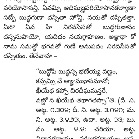
పరియోసానన్తి. ఏవమ్పి ఆదిమజ్ఝపరియోసానకల్యాణా
సబ్బే బుద్ధగుణా దస్సితా హోన్తి, నయతో దస్సితత్తా.
ఏసో ఏవ హి నిరవసేసతో బుద్ధగుణానం
దస్సనుపాయో, యదిదం నయగ్గాహణం. అఞ్ఞథా కో
నామ సమత్థో భగవతో గుణే అనుపదం నిరవసేసతో
దస్సేతుం. తేనేవాహ –
‘‘బుద్ధోపి బుద్ధస్స భణేయ్య వణ్ణం,
కప్పమ్పి చే అఞ్ఞమభాసమానో;
ఖీయేథ
కప్పో చిరదీఘమన్తరే,
వణ్ణో న ఖీయేథ తథాగతస్సా’’తి. (దీ. ని.
అట్ఠ. ౧.౩౦౪; దీ. ని. అట్ఠ. ౩.౧౪౧; మ.
ని. అట్ఠ. ౩.౪౨౫, ఉదా. అట్ఠ. ౫౩; బు.
వం. అట్ఠ. ౪.౪; చరియా. అట్ఠ.