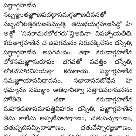
పఞ్ఞాగ్గహణేన
సబ్బఞ్ఞుతఞ్ఞాణపదట్ఠానమగ్గఞాణదీపనతో
సబ్బలోకుత్తరగుణసమ్పత్తి. తదుభయగ్గహణసిద్ధో హి
అత్థో ‘‘సనరామరలోకగరు’’న్తిఆదినా విపఞ్చీయతీతి.
కరుణాగ్గహణేన చ ఉపగమనం నిరుపక్కిలేసం
దస్సేతి,
పఞ్ఞాగ్గహణేన అపగమనం. తథా కరుణాగ్గహణేన
లోకసమఞ్ఞానురూపం భగవతో పవత్తిం దస్సేతి,
లోకవోహారవిసయత్తా కరుణాయ, పఞ్ఞాగ్గహణేన
సమఞ్ఞాయానవిధావనం. సభావానవబోధేన హి
ధమ్మానం సమఞ్ఞం అతిధావిత్వా సత్తాదిపరామసనం
హోతీతి. తథా కరుణాగ్గహణేన
మహాకరుణాసమాపత్తివిహారం దస్సేతి, పఞ్ఞాగ్గహణేన
తీసు కాలేసు అప్పటిహతఞాణం, చతుసచ్చఞాణం,
చతుప్పటిసమ్భిదాఞాణం, చతువేస్సారజ్జఞాణం.