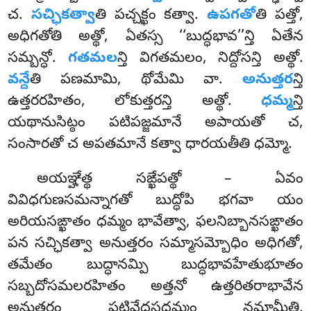
చ.
సచ్ఛికత్వా
తి పచ్చక్ఖం కత్వా.
ఉపగతో
తి పత్తో,
అధిగతోతి అత్థో, ఏతస్స ‘‘బుద్ధభావ’’న్తి ఏతేన
సమ్బన్ధో.
గతమల
న్తి విగతమలం, నిద్దోసన్తి అత్థో.
వన్దే
తి పణమామి, థోమేమి
వా.
అనుత్తర
న్తి
ఉత్తరరహితం, లోకుత్తరన్తి అత్థో.
ధమ్మ
న్తి
యథానుసిట్ఠం పటిపజ్జమానే అపాయతో చ,
సంసారతో చ అపతమానే కత్వా ధారయతీతి ధమ్మో.
అయఞ్హేత్థ సఙ్ఖేపత్థో – ఏవం
వివిధగుణసమన్నాగతో బుద్ధోపి భగవా యం
అరియసఙ్ఖాతం ధమ్మం భావేత్వా, ఫలనిబ్బానసఙ్ఖాతం
పన సచ్ఛికత్వా అనుత్తరం సమ్మాసమ్బోధిం అధిగతో,
తమేతం బుద్ధానమ్పి బుద్ధభావహేతుభూతం
సబ్బదోసమలరహితం అత్తనో ఉత్తరితరాభావేన
అనుత్తరం పటివేధసద్ధమ్మం నమామీతి.