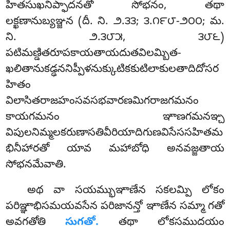
హితసుఖనిప్ఫాదనతో సోభనం, తథా
లక్ఖణానుబ్యఞ్జన (దీ. ని. ౨.౩౩; ౩.౧౯౮-౨౦౦; మ.
ని. ౨.౩౮౫, ౩౮౬)
పటిమణ్డితరూపకాయతాయదుతవిలమ్బిత-
ఖలితానుకడ్ఢననిప్పీళనుక్కుటికకుటిలాకులతాదిదోసర
హితం
విలాసితరాజహంసవసభవారణమిగరాజగమనం
కాయగమనం
ఞాణగమనఞ్చ
విపులనిమ్మలకరుణాసతివీరియాదిగుణవిసేససహితమ
భినీహారతో యావ మహాబోధి అనవజ్జతాయ
సోభనమేవాతి.
అథ వా సయమ్భుఞాణేన సకలమ్పి లోకం
పరిఞ్ఞాభిసమయవసేన పరిజానన్తో ఞాణేన సమ్మా గతో
అవగతోతి
సుగతో.
తథా లోకసముదయం