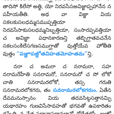
తాదిసో కిలేసో అత్థి, యో నిరవసేసఅవిజ్జాప్పహానేన న
పహీయతీతి. అథ వా విజ్జా వియ
సకలకుసలధమ్మసముప్పత్తియా
నిరవసేసాకుసలధమ్మనిబ్బత్తియా, సంసారప్పవత్తియా
చ అవిజ్జా పధానకారణన్తి తబ్బిగ్ఘాతవచనేన
సకలసంకిలేసగణసముగ్ఘాతో వుత్తోయేవ హోతీతి
వుత్తం
‘‘పఞ్ఞాపజ్జోతవిహతమోహతమ’’
న్తి.
నరా చ అమరా చ నరామరా, సహ
నరామరేహీతి సనరామరో, సనరామరో చ సో లోకో
చాతి సనరామరలోకో, తస్స గరుతి
సనరామరలోకగరు, తం
సనరామరలోకగరుం.
ఏతేన
దేవమనుస్సానం
వియ తదవసిట్ఠసత్తానమ్పి
యథారహం గుణవిసేసావహతో భగవతో ఉపకారితం