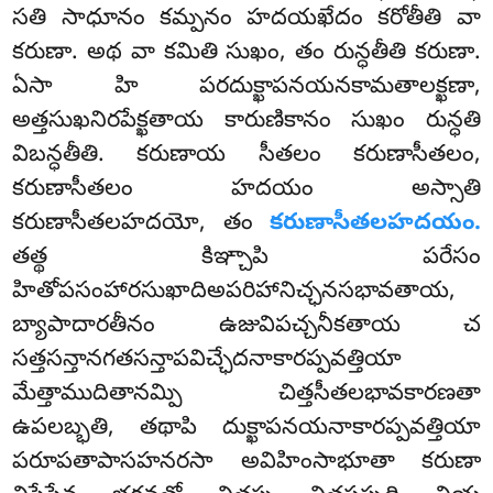
సతి సాధూనం
కమ్పనం హదయఖేదం కరోతీతి వా
కరుణా. అథ వా కమితి సుఖం, తం రున్ధతీతి కరుణా.
ఏసా హి పరదుక్ఖాపనయనకామతాలక్ఖణా,
అత్తసుఖనిరపేక్ఖతాయ కారుణికానం సుఖం రున్ధతి
విబన్ధతీతి. కరుణాయ సీతలం కరుణాసీతలం,
కరుణాసీతలం హదయం అస్సాతి
కరుణాసీతలహదయో, తం
కరుణాసీతలహదయం.
తత్థ కిఞ్చాపి పరేసం
హితోపసంహారసుఖాదిఅపరిహానిచ్ఛనసభావతాయ,
బ్యాపాదారతీనం ఉజువిపచ్చనీకతాయ చ
సత్తసన్తానగతసన్తాపవిచ్ఛేదనాకారప్పవత్తియా
మేత్తాముదితానమ్పి చిత్తసీతలభావకారణతా
ఉపలబ్భతి, తథాపి
దుక్ఖాపనయనాకారప్పవత్తియా
పరూపతాపాసహనరసా అవిహింసాభూతా కరుణా