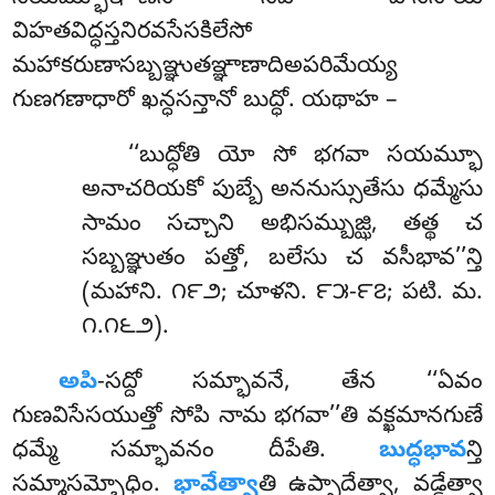
విహతవిద్ధస్తనిరవసేసకిలేసో
మహాకరుణాసబ్బఞ్ఞుతఞ్ఞాణాదిఅపరిమేయ్య
గుణగణాధారో ఖన్ధసన్తానో బుద్ధో. యథాహ –
‘‘బుద్ధోతి యో సో భగవా సయమ్భూ
అనాచరియకో పుబ్బే అననుస్సుతేసు ధమ్మేసు
సామం సచ్చాని అభిసమ్బుజ్ఝి, తత్థ చ
సబ్బఞ్ఞుతం పత్తో, బలేసు చ వసీభావ’’న్తి
(మహాని. ౧౯౨; చూళని. ౯౫-౯౭; పటి. మ.
౧.౧౬౨).
అపి
-సద్దో సమ్భావనే, తేన ‘‘ఏవం
గుణవిసేసయుత్తో సోపి నామ భగవా’’తి వక్ఖమానగుణే
ధమ్మే సమ్భావనం దీపేతి.
బుద్ధభావ
న్తి
సమ్మాసమ్బోధిం.
భావేత్వా
తి ఉప్పాదేత్వా, వడ్ఢేత్వా