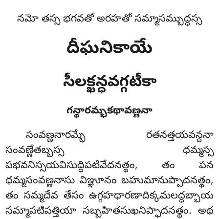
నమో తస్స భగవతో అరహతో సమ్మాసమ్బుద్ధస్స
దీఘనికాయే
సీలక్ఖన్ధవగ్గటీకా
గన్థారమ్భకథావణ్ణనా
సంవణ్ణనారమ్భే
రతనత్తయవన్దనా
సంవణ్ణేతబ్బస్స ధమ్మస్స
పభవనిస్సయవిసుద్ధిపటివేదనత్థం, తం పన
ధమ్మసంవణ్ణనాసు విఞ్ఞూనం బహుమానుప్పాదనత్థం,
తం సమ్మదేవ తేసం ఉగ్గహధారణాదిక్కమలద్ధబ్బాయ
సమ్మాపటిపత్తియా సబ్బహితసుఖనిప్ఫాదనత్థం. అథ