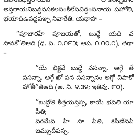
బహువిధన్తరాయేపి లోకసన్నివాసే
అన్తరాయనిబన్ధనసకలసంకిలేసవిద్ధంసనాయ పహోతి,
భయాదిఉపద్దవఞ్చ నివారేతి. యథాహ –
‘‘పూజారహే పూజయతో, బుద్ధే యది వ
సావకే’’తిఆది (ధ. ప. ౧.౧౯౫; అప. ౧.౧౦.౧), తథా
–
‘‘యే
భిక్ఖవే బుద్ధే పసన్నా, అగ్గే తే
పసన్నా. అగ్గే ఖో పన పసన్నానం అగ్గో విపాకో
హోతీ’’తిఆది (అ. ని. ౪.౩౪; ఇతివు. ౯౦).
‘‘బుద్ధోతి
కిత్తయన్తస్స, కాయే భవతి యా
పీతి;
వరమేవ హి సా పీతి, కసిణేనపి
జమ్బుదీపస్స.