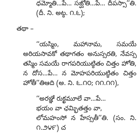
ధమ్మోతి…పే… సఙ్ఘోతి…పే… దీపస్సా’’తి.
(దీ. ని. అట్ఠ. ౧.౬);
తథా –
‘‘యస్మిం, మహానామ, సమయే
అరియసావకో తథాగతం అనుస్సరతి, నేవస్స
తస్మిం సమయే రాగపరియుట్ఠితం చిత్తం హోతి,
న దోస…పే… న మోహపరియుట్ఠితం చిత్తం
హోతీ’’తిఆది (అ. ని. ౬.౧౦; ౧౧.౧౧),
‘‘అరఞ్ఞే రుక్ఖమూలే వా…పే…
భయం వా ఛమ్భితత్తం వా,
లోమహంసో న హేస్సతీ’’తి. (సం. ని.
౧.౨౪౯) చ