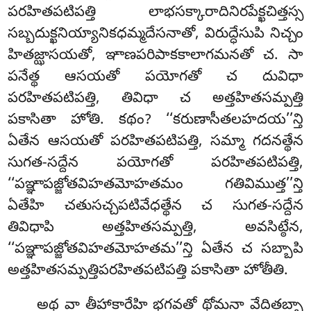
పరహితపటిపత్తి లాభసక్కారాదినిరపేక్ఖచిత్తస్స
సబ్బదుక్ఖనియ్యానికధమ్మదేసనాతో, విరుద్ధేసుపి నిచ్చం
హితజ్ఝాసయతో, ఞాణపరిపాకకాలాగమనతో చ. సా
పనేత్థ ఆసయతో పయోగతో చ దువిధా
పరహితపటిపత్తి, తివిధా చ అత్తహితసమ్పత్తి
పకాసితా హోతి. కథం? ‘‘కరుణాసీతలహదయ’’న్తి
ఏతేన ఆసయతో పరహితపటిపత్తి, సమ్మా గదనత్థేన
సుగత-సద్దేన పయోగతో పరహితపటిపత్తి,
‘‘పఞ్ఞాపజ్జోతవిహతమోహతమం గతివిముత్త’’న్తి
ఏతేహి చతుసచ్చపటివేధత్థేన చ సుగత-సద్దేన
తివిధాపి
అత్తహితసమ్పత్తి, అవసిట్ఠేన,
‘‘పఞ్ఞాపజ్జోతవిహతమోహతమ’’న్తి ఏతేన చ సబ్బాపి
అత్తహితసమ్పత్తిపరహితపటిపత్తి పకాసితా హోతీతి.
అథ వా తీహాకారేహి భగవతో థోమనా వేదితబ్బా