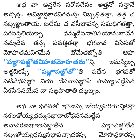
అథ
వా అన్తరేన పరోపదేసం అత్తనో సన్తానే
అచ్చన్తం అవిజ్జాన్ధకారవిగమస్స నిబ్బత్తితత్తా, తత్థ చ
సబ్బఞ్ఞుతాయ, బలేసు చ వసీభావస్స సమధిగతత్తా,
పరసన్తతియఞ్చ ధమ్మదేసనాతిసయానుభావేన
సమ్మదేవ తస్స పవత్తితత్తా భగవావ విసేసతో
మోహతమవిగమేన థోమేతబ్బోతి ఆహ
‘‘పఞ్ఞాపజ్జోతవిహతమోహతమ’’
న్తి. ఇమస్మిఞ్చ
అత్థవికప్పే
‘‘పఞ్ఞాపజ్జోతో’’
తి పదేన భగవతో
పటివేధపఞ్ఞా వియ దేసనాపఞ్ఞాపి సామఞ్ఞనిద్దేసేన
ఏకసేసనయేన వా సఙ్గహితాతి దట్ఠబ్బం.
అథ
వా భగవతో ఞాణస్స ఞేయ్యపరియన్తికత్తా
సకలఞేయ్యధమ్మసభావాబోధనసమత్థేన
అనావరణఞాణసఙ్ఖాతేన పఞ్ఞాపజ్జోతేన
సబ్బఞేయ్యధమ్మసభావచ్ఛాదకస్స మోహన్ధకారస్స