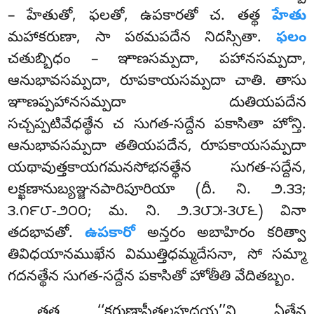
– హేతుతో, ఫలతో, ఉపకారతో చ. తత్థ
హేతు
మహాకరుణా, సా పఠమపదేన నిదస్సితా.
ఫలం
చతుబ్బిధం – ఞాణసమ్పదా, పహానసమ్పదా,
ఆనుభావసమ్పదా, రూపకాయసమ్పదా చాతి. తాసు
ఞాణప్పహానసమ్పదా దుతియపదేన
సచ్చప్పటివేధత్థేన చ సుగత-సద్దేన పకాసితా హోన్తి.
ఆనుభావసమ్పదా తతియపదేన, రూపకాయసమ్పదా
యథావుత్తకాయగమనసోభనత్థేన సుగత-సద్దేన,
లక్ఖణానుబ్యఞ్జనపారిపూరియా (దీ. ని. ౨.౩౩;
౩.౧౯౮-౨౦౦; మ. ని. ౨.౩౮౫-౩౮౬) వినా
తదభావతో.
ఉపకారో
అన్తరం అబాహిరం కరిత్వా
తివిధయానముఖేన విముత్తిధమ్మదేసనా, సో సమ్మా
గదనత్థేన సుగత-సద్దేన పకాసితో హోతీతి వేదితబ్బం.
తత్థ ‘‘కరుణాసీతలహదయ’’న్తి ఏతేన