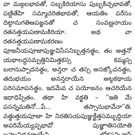
వా మఙ్గలభావతో, సబ్బకిరియాసు పుబ్బకిచ్చభావతో,
పణ్డితేహి సమ్మాచరితభావతో, ఆయతిం పరేసం
దిట్ఠానుగతిఆపజ్జనతో చ సంవణ్ణనాయం
రతనత్తయపణామకిరియా. అథ వా
రతనత్తయపణామకరణం
పూజనీయపూజాపుఞ్ఞవిసేసనిబ్బత్తనత్థం, తం అత్తనో
యథాలద్ధసమ్పత్తినిమిత్తకస్స కమ్మస్స
బలానుప్పాదనత్థం, అన్తరా చ తస్స అసఙ్కోచనత్థం,
తదుభయం అనన్తరాయేన అట్ఠకథాయ
పరిసమాపనత్థం. ఇదమేవ చ పయోజనం ఆచరియేన
ఇధాధిప్పేతం. తథా హి వక్ఖతి – ‘‘ఇతి మే
పసన్నమతినో…పే… తస్సానుభావేనా’’తి.
వత్థుత్తయపూజా హి నిరతిసయపుఞ్ఞక్ఖేత్తసమ్బుద్ధియా
అపరిమేయ్యప్పభావో
పుఞ్ఞాతిసయోతి