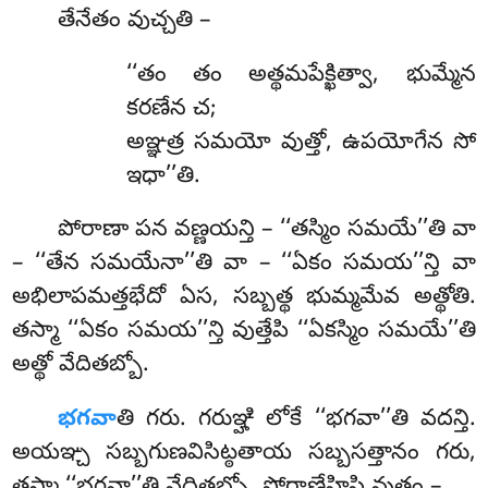
తేనేతం వుచ్చతి –
‘‘తం తం అత్థమపేక్ఖిత్వా, భుమ్మేన
కరణేన చ;
అఞ్ఞత్ర సమయో వుత్తో, ఉపయోగేన సో
ఇధా’’తి.
పోరాణా
పన వణ్ణయన్తి – ‘‘తస్మిం సమయే’’తి వా
– ‘‘తేన సమయేనా’’తి వా – ‘‘ఏకం సమయ’’న్తి
వా
అభిలాపమత్తభేదో ఏస, సబ్బత్థ భుమ్మమేవ అత్థోతి.
తస్మా ‘‘ఏకం సమయ’’న్తి వుత్తేపి ‘‘ఏకస్మిం సమయే’’తి
అత్థో వేదితబ్బో.
భగవా
తి గరు. గరుఞ్హి లోకే ‘‘భగవా’’తి వదన్తి.
అయఞ్చ సబ్బగుణవిసిట్ఠతాయ సబ్బసత్తానం గరు,