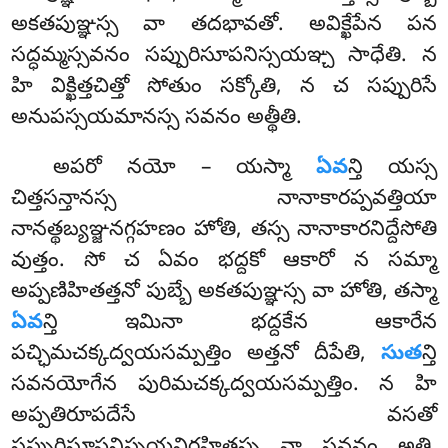
అకతపుఞ్ఞస్స వా తదభావతో. అవిక్ఖేపేన
పన
సద్ధమ్మస్సవనం సప్పురిసూపనిస్సయఞ్చ సాధేతి. న
హి విక్ఖిత్తచిత్తో సోతుం సక్కోతి, న చ సప్పురిసే
అనుపస్సయమానస్స సవనం అత్థీతి.
అపరో నయో – యస్మా
ఏవ
న్తి యస్స
చిత్తసన్తానస్స నానాకారప్పవత్తియా
నానత్థబ్యఞ్జనగ్గహణం హోతి, తస్స నానాకారనిద్దేసోతి
వుత్తం. సో చ ఏవం భద్దకో ఆకారో న సమ్మా
అప్పణిహితత్తనో పుబ్బే అకతపుఞ్ఞస్స వా హోతి, తస్మా
ఏవ
న్తి ఇమినా భద్దకేన ఆకారేన
పచ్ఛిమచక్కద్వయసమ్పత్తిం అత్తనో దీపేతి,
సుత
న్తి
సవనయోగేన పురిమచక్కద్వయసమ్పత్తిం. న హి
అప్పతిరూపదేసే వసతో