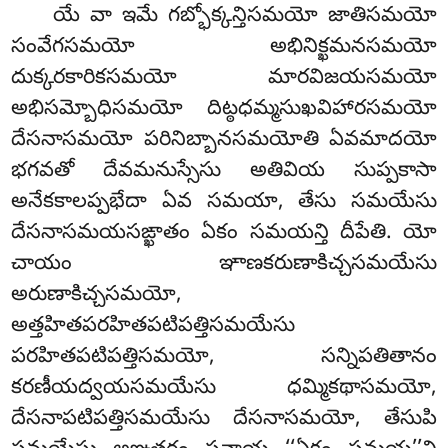
యే వా ఇమే గబ్భోక్కన్తిసమయో జాతిసమయో
సంవేగసమయో అభినిక్ఖమనసమయో
దుక్కరకారికసమయో మారవిజయసమయో
అభిసమ్బోధిసమయో దిట్ఠధమ్మసుఖవిహారసమయో
దేసనాసమయో పరినిబ్బానసమయోతి ఏవమాదయో
భగవతో దేవమనుస్సేసు అతివియ సుప్పకాసా
అనేకకాలప్పభేదా ఏవ సమయా, తేసు సమయేసు
దేసనాసమయసఙ్ఖాతం
ఏకం సమయన్తి దీపేతి. యో
చాయం ఞాణకరుణాకిచ్చసమయేసు
అరుణాకిచ్చసమయో,
అత్తహితపరహితపటిపత్తిసమయేసు
పరహితపటిపత్తిసమయో, సన్నిపతితానం
కరణీయద్వయసమయేసు ధమ్మికథాసమయో,
దేసనాపటిపత్తిసమయేసు
దేసనాసమయో, తేసుపి