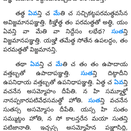
తత్థ
ఏవ
న్తి చ
మే
తి చ సచ్చికట్ఠపరమత్థవసేన
అవిజ్జమానపఞ్ఞత్తి. కిఞ్హేత్థ తం పరమత్థతో అత్థి, యం
ఏవన్తి వా మేతి వా నిద్దేసం లభేథ?
సుత
న్తి
విజ్జమానపఞ్ఞత్తి. యఞ్హి తమేత్థ సోతేన ఉపలద్ధం, తం
పరమత్థతో విజ్జమానన్తి.
తథా
ఏవ
న్తి చ
మే
తి చ తం తం ఉపాదాయ
వత్తబ్బతో ఉపాదాపఞ్ఞత్తి.
సుత
న్తి దిట్ఠాదీని
ఉపనిధాయ వత్తబ్బతో ఉపనిధాపఞ్ఞత్తి. ఏత్థ చ
ఏవ
న్తి
వచనేన అసమ్మోహం దీపేతి. న హి సమ్మూళ్హో
నానప్పకారపటివేధసమత్థో హోతి.
సుత
న్తి వచనేన
సుతస్స అసమ్మోసం దీపేతి. యస్స హి సుతం
సమ్ముట్ఠం హోతి
, న సో కాలన్తరేన మయా సుతన్తి
పటిజానాతి. ఇచ్చస్స అసమ్మోహేన పఞ్ఞాసిద్ధి,