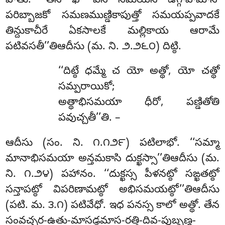
హేతు
. ‘‘తేన ఖో పన సమయేన ఉగ్గాహమానో
పరిబ్బాజకో సమణముణ్డికాపుత్తో సమయప్పవాదకే
తిన్దుకాచీరే ఏకసాలకే మల్లికాయ ఆరామే
పటివసతీ’’తిఆదీసు (మ. ని. ౨.౨౬౦) దిట్ఠి.
‘‘దిట్ఠే ధమ్మే చ యో అత్థో, యో చత్థో
సమ్పరాయికో;
అత్థాభిసమయా ధీరో, పణ్డితోతి
పవుచ్చతీ’’తి. –
ఆదీసు (సం. ని. ౧.౧౨౯) పటిలాభో. ‘‘సమ్మా
మానాభిసమయా అన్తమకాసి దుక్ఖస్సా’’తిఆదీసు (మ.
ని. ౧.౨౪) పహానం. ‘‘దుక్ఖస్స పీళనట్ఠో సఙ్ఖతట్ఠో
సన్తాపట్ఠో విపరిణామట్ఠో అభిసమయట్ఠో’’తిఆదీసు
(పటి. మ. ౩.౧) పటివేధో. ఇధ పనస్స కాలో అత్థో. తేన
సంవచ్ఛర-ఉతు-మాసడ్ఢమాస-రత్తి-దివ-పుబ్బణ్హ-