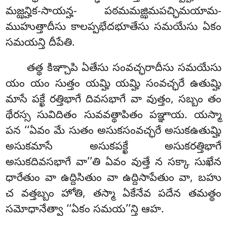
మజ్ఝన్హిక-సాయన్హ- పఠమమజ్ఝిమపచ్ఛిమయామ-
ముహుత్తాదీసు కాలప్పభేదభూతేసు సమయేసు ఏకం
సమయన్తి దీపేతి.
తత్థ కిఞ్చాపి ఏతేసు సంవచ్ఛరాదీసు సమయేసు
యం యం సుత్తం యమ్హి యమ్హి సంవచ్ఛరే ఉతుమ్హి
మాసే పక్ఖే రత్తిభాగే దివసభాగే వా వుత్తం, సబ్బం తం
థేరస్స
సువిదితం సువవత్థాపితం పఞ్ఞాయ. యస్మా
పన ‘‘ఏవం మే సుతం అసుకసంవచ్ఛరే అసుకఉతుమ్హి
అసుకమాసే అసుకపక్ఖే అసుకరత్తిభాగే
అసుకదివసభాగే వా’’తి ఏవం వుత్తే న సక్కా సుఖేన
ధారేతుం వా ఉద్దిసితుం వా ఉద్దిసాపేతుం వా, బహు
చ వత్తబ్బం హోతి, తస్మా ఏకేనేవ పదేన తమత్థం
సమోధానేత్వా ‘‘ఏకం సమయ’’న్తి ఆహ.