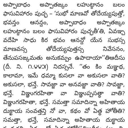
అప్పాబాధం అప్పాతఙ్కం లహుట్ఠానం బలం
ఫాసువిహారం పుచ్ఛ – ‘సుభో మాణవో తోదేయ్యపుత్తో,
భవన్తం ఆనన్దం, అప్పాబాధం అప్పాతఙ్కం
లహుట్ఠానం బలం ఫాసువిహారం పుచ్ఛతీ’తి, ఏవఞ్చ
వదేహి సాధు కిర భవం ఆనన్దో యేన సుభస్స
మాణవస్స తోదేయ్యపుత్తస్స నివేసనం,
తేనుపసఙ్కమతు అనుకమ్పం ఉపాదాయా’’తిఆదీసు
(దీ. ని. ౧.౪౪౫) నిదస్సనే. ‘‘తం కిం మఞ్ఞథ,
కాలామా, ఇమే ధమ్మా కుసలా వా అకుసలా
వాతి?
అకుసలా, భన్తే. సావజ్జా వా అనవజ్జా వాతి? సావజ్జా,
భన్తే. విఞ్ఞుగరహితా వా విఞ్ఞుప్పసత్థా వాతి?
విఞ్ఞుగరహితా, భన్తే. సమత్తా సమాదిన్నా అహితాయ
దుక్ఖాయ సంవత్తన్తి నో వా, కథం వో ఏత్థ హోతీతి?
సమత్తా, భన్తే, సమాదిన్నా అహితాయ దుక్ఖాయ