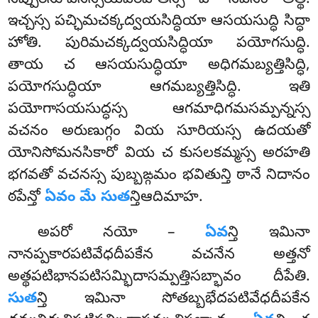
సప్పురిసూపనిస్సయవిరహితస్స వా సవనం అత్థి.
ఇచ్చస్స పచ్ఛిమచక్కద్వయసిద్ధియా ఆసయసుద్ధి సిద్ధా
హోతి. పురిమచక్కద్వయసిద్ధియా పయోగసుద్ధి.
తాయ చ ఆసయసుద్ధియా అధిగమబ్యత్తిసిద్ధి,
పయోగసుద్ధియా ఆగమబ్యత్తిసిద్ధి. ఇతి
పయోగాసయసుద్ధస్స
ఆగమాధిగమసమ్పన్నస్స
వచనం అరుణుగ్గం వియ సూరియస్స ఉదయతో
యోనిసోమనసికారో వియ చ కుసలకమ్మస్స అరహతి
భగవతో వచనస్స పుబ్బఙ్గమం భవితున్తి ఠానే నిదానం
ఠపేన్తో
ఏవం మే సుత
న్తిఆదిమాహ.
అపరో నయో –
ఏవ
న్తి ఇమినా
నానప్పకారపటివేధదీపకేన వచనేన అత్తనో
అత్థపటిభానపటిసమ్భిదాసమ్పత్తిసబ్భావం దీపేతి.
సుత
న్తి ఇమినా సోతబ్బభేదపటివేధదీపకేన