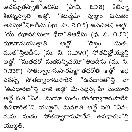
అవస్సుతస్సాతి’’ఆదీసు (పాచి. ౬౫౭) కిలిన్నా
కిలిన్నస్సాతి అత్థో. ‘‘తుమ్హేహి పుఞ్ఞం పసుతం
అనప్పక’’న్తిఆదీసు (ఖు. పా. ౭.౧౨) ఉపచితన్తి
అత్థో.
‘‘యే ఝానపసుతా ధీరా’’తిఆదీసు (ధ. ప. ౧౮౧)
ఝానానుయుత్తాతి అత్థో. ‘‘దిట్ఠం సుతం
ముత’’న్తిఆదీసు (మ. ని. ౧.౨౪౧) సోతవిఞ్ఞేయ్యన్తి
అత్థో. ‘‘సుతధరో సుతసన్నిచయో’’తిఆదీసు (మ. ని.
౧.౩౩౯) సోతద్వారానుసారవిఞ్ఞాతధరోతి అత్థో. ఇధ
పనస్స సోతద్వారానుసారేన ‘‘ఉపధారిత’’న్తి వా
‘‘ఉపధారణ’’న్తి వాతి
అత్థో. మే-సద్దస్స హి మయాతి
అత్థే సతి ‘‘ఏవం మయా సుతం సోతద్వారానుసారేన
ఉపధారిత’’న్తి యుజ్జతి. మమాతి అత్థే సతి ‘‘ఏవం
మమ సుతం సోతద్వారానుసారేన ఉపధారణ’’న్తి
యుజ్జతి.