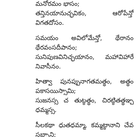
మనోరమం భాసం;
తన్తినయానుచ్ఛవికం, ఆరోపేన్తో
విగతదోసం.
సమయం
అవిలోమేన్తో, థేరానం
థేరవంసదీపానం;
సునిపుణవినిచ్ఛయానం, మహావిహారే
నివాసీనం.
హిత్వా పునప్పునాగతమత్థం, అత్థం
పకాసయిస్సామి;
సుజనస్స చ తుట్ఠత్థం, చిరట్ఠితత్థఞ్చ
ధమ్మస్స.
సీలకథా
ధుతధమ్మా, కమ్మట్ఠానాని చేవ
సబ్బాని;