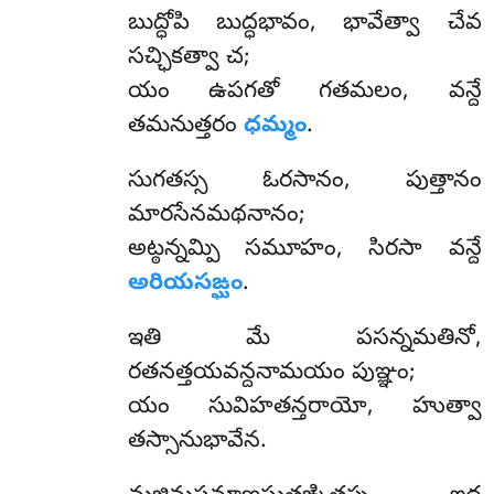
బుద్ధోపి బుద్ధభావం, భావేత్వా చేవ
సచ్ఛికత్వా చ;
యం ఉపగతో గతమలం, వన్దే
తమనుత్తరం
ధమ్మం
.
సుగతస్స ఓరసానం, పుత్తానం
మారసేనమథనానం;
అట్ఠన్నమ్పి సమూహం, సిరసా వన్దే
అరియసఙ్ఘం
.
ఇతి
మే పసన్నమతినో,
రతనత్తయవన్దనామయం పుఞ్ఞం;
యం సువిహతన్తరాయో, హుత్వా
తస్సానుభావేన.