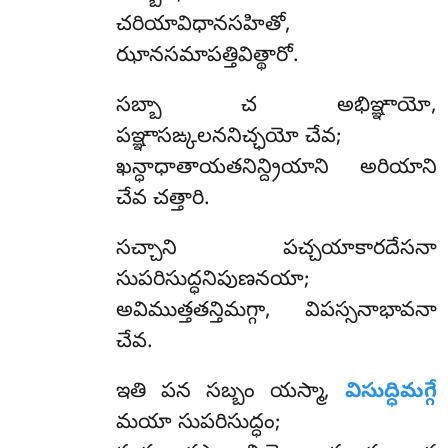
చరియావిధానసహితో,
ఝానసమాపత్తివిత్థారో.
సబ్బా చ అభిఞ్ఞాయో,
పఞ్ఞాసఙ్కలననిచ్ఛయో చేవ;
ఖన్ధాధాతాయతనిన్ద్రియాని అరియాని
చేవ చత్తారి.
సచ్చాని
పచ్చయాకారదేసనా
సుపరిసుద్ధనిపుణనయా;
అవిముత్తతన్తిమగ్గా, విపస్సనాభావనా
చేవ.
ఇతి పన సబ్బం యస్మా,
విసుద్ధిమగ్గే
మయా సుపరిసుద్ధం;