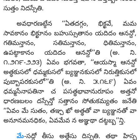
సుత్తం నిదస్సేతి.
అవధారణట్ఠేన ‘‘ఏతదగ్గం, భిక్ఖవే, మమ
సావకానం భిక్ఖూనం బహుస్సుతానం యదిదం ఆనన్దో,
గతిమన్తానం, సతిమన్తానం, ధితిమన్తానం,
ఉపట్ఠాకానం యదిదం ఆనన్దో’’తి (అ. ని.
౧.౨౧౯-౨౨౩) ఏవం భగవతా, ‘‘ఆయస్మా ఆనన్దో
అత్థకుసలో ధమ్మకుసలో బ్యఞ్జనకుసలో నిరుత్తికుసలో
పుబ్బాపరకుసలో’’తి (అ. ని. ౫.౧౬౯) ఏవం
ధమ్మసేనాపతినా చ పసత్థభావానురూపం అత్తనో
ధారణబలం దస్సేన్తో సత్తానం సోతుకమ్యతం జనేతి
‘‘ఏవం మే సుతం, తఞ్చ ఖో అత్థతో వా బ్యఞ్జనతో వా
అనూనమనధికం, ఏవమేవ న అఞ్ఞథా దట్ఠబ్బ’’న్తి.
మే
-సద్దో తీసు అత్థేసు దిస్సతి. తథా హిస్స