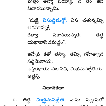
వుత్తం తస్మా భియ్యో, న తం ఇధ
విచారయిస్సామి.
‘‘మజ్ఝే
విసుద్ధిమగ్గో,
ఏస చతున్నమ్పి
ఆగమానఞ్హి;
ఠత్వా పకాసయిస్సతి, తత్థ
యథాభాసితమత్థం’’.
ఇచ్చేవ కతో తస్మా, తమ్పి గహేత్వాన
సద్ధిమేతాయ;
అట్ఠకథాయ విజానథ, మజ్ఝిమసఙ్గీతియా
అత్థన్తి.
నిదానకథా
. తత్థ
మజ్ఝిమసఙ్గీతి
నామ పణ్ణాసతో
౧