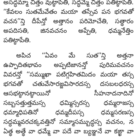
అసద్ధమ్మా చిత్తం వుట్ఠాపేతి, సద్ధమ్మే చిత్తం పతిట్ఠాపేతి.
‘‘కేవలం సుతమేవేతం మయా
తస్సేవ పన భగవతో
వచన’’న్తి దీపేన్తో అత్తానం పరిమోచేతి, సత్థారం
అపదిసతి, జినవచనం అప్పేతి, ధమ్మనేత్తిం
పతిట్ఠాపేతి.
అపిచ ‘‘ఏవం మే సుత’’న్తి అత్తనా
ఉప్పాదితభావం అప్పటిజానన్తో పురిమవచనం
వివరన్తో ‘‘సమ్ముఖా పటిగ్గహితమిదం మయా తస్స
భగవతో చతువేసారజ్జవిసారదస్స దసబలధరస్స
ఆసభట్ఠానట్ఠాయినో సీహనాదనాదినో
సబ్బసత్తుత్తమస్స ధమ్మిస్సరస్స ధమ్మరాజస్స
ధమ్మాధిపతినో ధమ్మదీపస్స ధమ్మసరణస్స
సద్ధమ్మవరచక్కవత్తినో సమ్మాసమ్బుద్ధస్స వచనం, న
ఏత్థ అత్థే వా ధమ్మే వా పదే వా బ్యఞ్జనే వా కఙ్ఖా వా