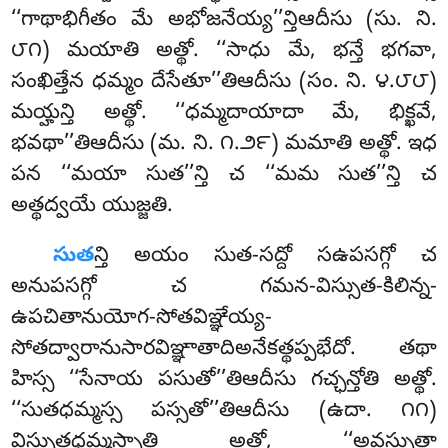
‘‘గాథాభిగీతం మే అభోజనేయ్య’’న్తిఆదీసు (సు. ని.
౮౧) మయాతి అత్థో. ‘‘సాధు మే, భన్తే భగవా,
సంఖిత్తేన ధమ్మం దేసేతూ’’తిఆదీసు (సం. ని. ౪.౮౮)
మయ్హన్తి అత్థో. ‘‘ధమ్మదాయాదా మే, భిక్ఖవే,
భవథా’’తిఆదీసు
(మ. ని. ౧.౨౯) మమాతి అత్థో. ఇధ
పన ‘‘మయా సుత’’న్తి చ ‘‘మమ సుత’’న్తి చ
అత్థద్వయే యుజ్జతి.
సుత
న్తి అయం సుత-సద్దో సఉపసగ్గో చ
అనుపసగ్గో చ గమన-విస్సుత-కిలిన్న-
ఉపచితానుయోగ-సోతవిఞ్ఞేయ్య-
సోతద్వారానుసారవిఞ్ఞాతాదిఅనేకత్థప్పభేదో. తథా
హిస్స ‘‘సేనాయ పసుతో’’తిఆదీసు గచ్ఛన్తోతి అత్థో.
‘‘సుతధమ్మస్స పస్సతో’’తిఆదీసు (ఉదా. ౧౧)
విస్సుతధమ్మస్సాతి అత్థో, ‘‘అవస్సుతా