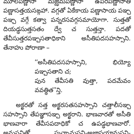
మూలపణ్ణాసా మజ్ఝిమపణ్ణాసా ఉపరిపణ్ణాసాతి
పణ్ణాసత్తయసఙ్గహా. వగ్గతో ఏకేకాయ పణ్ణాసాయ పఞ్చ
పఞ్చ వగ్గే కత్వా పన్నరసవగ్గసమాయోగా. సుత్తతో
దియడ్ఢసుత్తసతం ద్వే చ సుత్తన్తా. పదతో
తేవీసుత్తరపఞ్చసతాధికాని అసీతిపదసహస్సాని.
తేనాహు పోరాణా –
‘‘అసీతిపదసహస్సాని, భియ్యో
పఞ్చసతాని చ;
పున తేవీసతి వుత్తా, పదమేవం
వవత్థిత’’న్తి.
అక్ఖరతో
సత్త అక్ఖరసతసహస్సాని చత్తాలీసఞ్చ
సహస్సాని తేపఞ్ఞాసఞ్చ అక్ఖరాని. భాణవారతో అసీతి
భాణవారా తేవీసపదాధికో చ ఉపడ్ఢభాణవారో.
అనుసన్ధితో పుచ్ఛానుసన్ధి-అజ్ఝాసయానుసన్ధి-