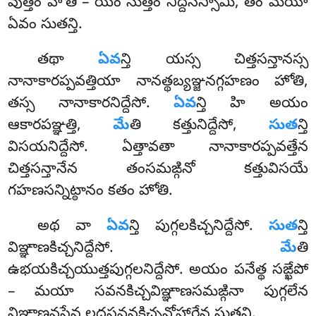
వుత్తం హోతి – యం సుత్తం నిద్దిసిస్సామి, తం మయా
ఏవం సుతన్తి.
తథా
ఏవ
న్తి యస్స చిత్తసన్తానస్స
నానాకారప్పవత్తియా నానత్థబ్యఞ్జనగ్గహణం హోతి,
తస్స
నానాకారనిద్దేసో.
ఏవ
న్తి హి అయం
ఆకారపఞ్ఞత్తి,
మే
తి కత్తునిద్దేసో,
సుత
న్తి
విసయనిద్దేసో. ఏత్తావతా నానాకారప్పవత్తేన
చిత్తసన్తానేన తంసమఙ్గినో కత్తువిసయే
గహణసన్నిట్ఠానం కతం హోతి.
అథ వా
ఏవ
న్తి పుగ్గలకిచ్చనిద్దేసో.
సుత
న్తి
విఞ్ఞాణకిచ్చనిద్దేసో.
మే
తి
ఉభయకిచ్చయుత్తపుగ్గలనిద్దేసో. అయం పనేత్థ సఙ్ఖేపో
– మయా సవనకిచ్చవిఞ్ఞాణసమఙ్గినా పుగ్గలేన
విఞ్ఞాణవసేన లద్ధసవనకిచ్చవోహారేన సుతన్తి.