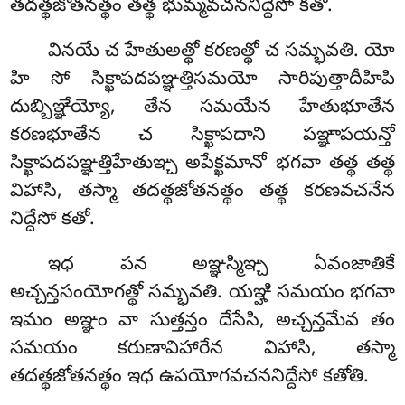
తదత్థజోతనత్థం తత్థ భుమ్మవచననిద్దేసో కతో.
వినయే చ హేతుఅత్థో కరణత్థో చ సమ్భవతి. యో
హి సో సిక్ఖాపదపఞ్ఞత్తిసమయో సారిపుత్తాదీహిపి
దుబ్బిఞ్ఞేయ్యో, తేన సమయేన హేతుభూతేన
కరణభూతేన చ సిక్ఖాపదాని పఞ్ఞాపయన్తో
సిక్ఖాపదపఞ్ఞత్తిహేతుఞ్చ అపేక్ఖమానో భగవా తత్థ తత్థ
విహాసి, తస్మా తదత్థజోతనత్థం తత్థ కరణవచనేన
నిద్దేసో కతో.
ఇధ
పన అఞ్ఞస్మిఞ్చ ఏవంజాతికే
అచ్చన్తసంయోగత్థో సమ్భవతి. యఞ్హి సమయం భగవా
ఇమం అఞ్ఞం వా సుత్తన్తం దేసేసి, అచ్చన్తమేవ తం
సమయం కరుణావిహారేన విహాసి, తస్మా
తదత్థజోతనత్థం ఇధ ఉపయోగవచననిద్దేసో కతోతి.