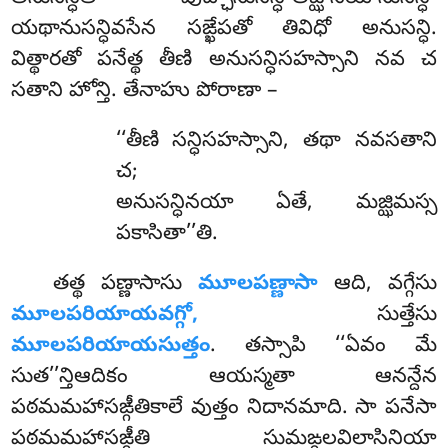
యథానుసన్ధివసేన సఙ్ఖేపతో తివిధో అనుసన్ధి.
విత్థారతో పనేత్థ తీణి అనుసన్ధిసహస్సాని నవ చ
సతాని హోన్తి. తేనాహు పోరాణా –
‘‘తీణి
సన్ధిసహస్సాని, తథా నవసతాని
చ;
అనుసన్ధినయా ఏతే, మజ్ఝిమస్స
పకాసితా’’తి.
తత్థ పణ్ణాసాసు
మూలపణ్ణాసా
ఆది, వగ్గేసు
మూలపరియాయవగ్గో,
సుత్తేసు
మూలపరియాయసుత్తం
. తస్సాపి ‘‘ఏవం మే
సుత’’న్తిఆదికం ఆయస్మతా ఆనన్దేన
పఠమమహాసఙ్గీతికాలే వుత్తం నిదానమాది. సా పనేసా
పఠమమహాసఙ్గీతి సుమఙ్గలవిలాసినియా