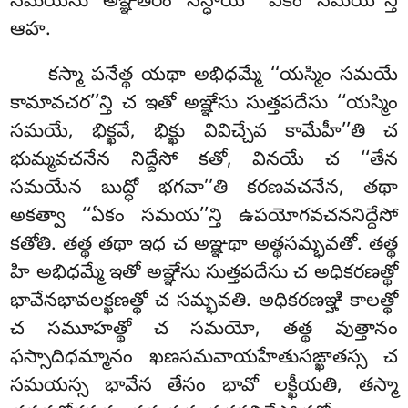
సమయేసు అఞ్ఞతరం సన్ధాయ ‘‘ఏకం సమయ’’న్తి
ఆహ.
కస్మా పనేత్థ యథా అభిధమ్మే ‘‘యస్మిం సమయే
కామావచర’’న్తి చ ఇతో అఞ్ఞేసు సుత్తపదేసు ‘‘యస్మిం
సమయే, భిక్ఖవే, భిక్ఖు వివిచ్చేవ కామేహీ’’తి చ
భుమ్మవచనేన నిద్దేసో కతో, వినయే చ ‘‘తేన
సమయేన బుద్ధో భగవా’’తి కరణవచనేన, తథా
అకత్వా ‘‘ఏకం సమయ’’న్తి ఉపయోగవచననిద్దేసో
కతోతి. తత్థ తథా ఇధ చ అఞ్ఞథా అత్థసమ్భవతో. తత్థ
హి అభిధమ్మే ఇతో అఞ్ఞేసు సుత్తపదేసు చ అధికరణత్థో
భావేనభావలక్ఖణత్థో చ సమ్భవతి. అధికరణఞ్హి కాలత్థో
చ సమూహత్థో చ సమయో, తత్థ వుత్తానం
ఫస్సాదిధమ్మానం ఖణసమవాయహేతుసఙ్ఖాతస్స చ
సమయస్స భావేన తేసం భావో లక్ఖీయతి, తస్మా