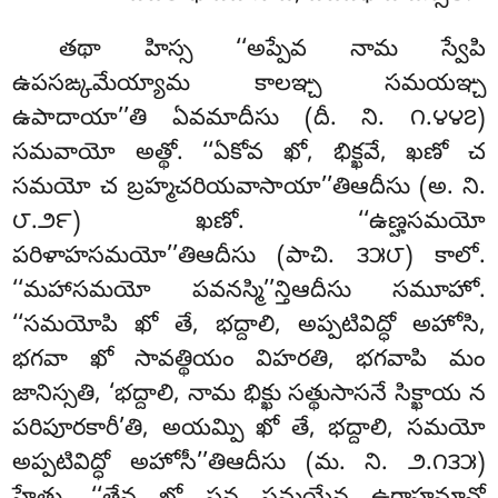
తథా హిస్స ‘‘అప్పేవ నామ స్వేపి
ఉపసఙ్కమేయ్యామ కాలఞ్చ సమయఞ్చ
ఉపాదాయా’’తి ఏవమాదీసు (దీ. ని. ౧.౪౪౭)
సమవాయో
అత్థో. ‘‘ఏకోవ ఖో, భిక్ఖవే, ఖణో చ
సమయో చ బ్రహ్మచరియవాసాయా’’తిఆదీసు (అ. ని.
౮.౨౯) ఖణో. ‘‘ఉణ్హసమయో
పరిళాహసమయో’’తిఆదీసు (పాచి. ౩౫౮) కాలో.
‘‘మహాసమయో పవనస్మి’’న్తిఆదీసు సమూహో.
‘‘సమయోపి ఖో తే, భద్దాలి, అప్పటివిద్ధో అహోసి,
భగవా ఖో సావత్థియం విహరతి, భగవాపి మం
జానిస్సతి, ‘భద్దాలి, నామ భిక్ఖు సత్థుసాసనే సిక్ఖాయ న
పరిపూరకారీ’తి, అయమ్పి ఖో తే, భద్దాలి, సమయో
అప్పటివిద్ధో అహోసీ’’తిఆదీసు (మ. ని. ౨.౧౩౫)