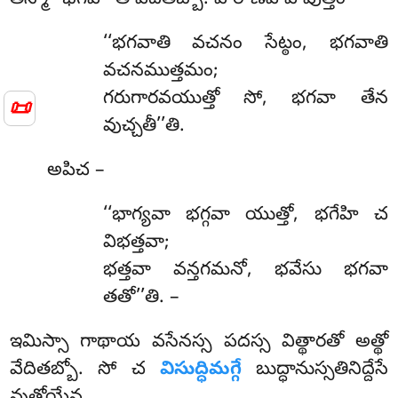
తస్మా ‘‘భగవా’’తి వేదితబ్బో. పోరాణేహిపి వుత్తం –
‘‘భగవాతి వచనం సేట్ఠం, భగవాతి
వచనముత్తమం;
గరుగారవయుత్తో సో, భగవా తేన
📜
వుచ్చతీ’’తి.
అపిచ –
‘‘భాగ్యవా భగ్గవా యుత్తో, భగేహి చ
విభత్తవా;
భత్తవా వన్తగమనో, భవేసు భగవా
తతో’’తి. –
ఇమిస్సా గాథాయ వసేనస్స పదస్స విత్థారతో అత్థో
వేదితబ్బో. సో చ
విసుద్ధిమగ్గే
బుద్ధానుస్సతినిద్దేసే
వుత్తోయేవ.