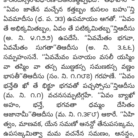
కారనిదస్సనావధారణాదిఅనేకత్థప్పభేదో. తథాహేస –
‘‘ఏవం జాతేన మచ్చేన కత్తబ్బం కుసలం బహు’’న్తి
ఏవమాదీసు (ధ. ప. ౫౩) ఉపమాయం ఆగతో. ‘‘ఏవం
తే అభిక్కమితబ్బం, ఏవం తే పటిక్కమితబ్బ’’న్తిఆదీసు
(అ. ని. ౪.౧౨౨) ఉపదేసే. ‘‘ఏవమేతం భగవా,
ఏవమేతం సుగతా’’తిఆదీసు (అ. ని. ౩.౬౬)
సమ్పహంసనే. ‘‘ఏవమేవం పనాయం వసలీ యస్మిం
వా తస్మిం వా తస్స ముణ్డకస్స సమణకస్స వణ్ణం
భాసతీ’’తిఆదీసు (సం. ని. ౧.౧౮౭) గరహణే. ‘‘ఏవం
భన్తేతి ఖో తే భిక్ఖూ భగవతో పచ్చస్సోసు’’న్తిఆదీసు
(మ. ని. ౧.౧) వచనసమ్పటిగ్గహే. ‘‘ఏవం బ్యాఖో
అహం, భన్తే, భగవతా ధమ్మం దేసితం
ఆజానామీ’’తిఆదీసు (మ. ని. ౧.౩౯౮) ఆకారే. ‘‘ఏహి
త్వం, మాణవక, యేన సమణో ఆనన్దో తేనుపసఙ్కమ,
ఉపసఙ్కమిత్వా మమ వచనేన సమణం, ఆనన్దం,