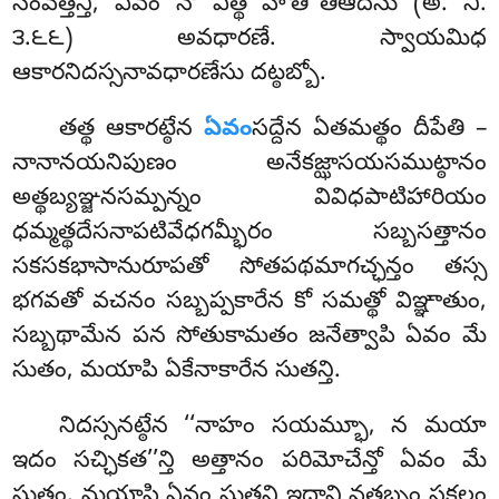
సంవత్తన్తి, ఏవం నో ఏత్థ హోతీ’’తిఆదీసు (అ. ని.
౩.౬౬) అవధారణే. స్వాయమిధ
ఆకారనిదస్సనావధారణేసు దట్ఠబ్బో.
తత్థ
ఆకారట్ఠేన
ఏవం
సద్దేన ఏతమత్థం దీపేతి –
నానానయనిపుణం అనేకజ్ఝాసయసముట్ఠానం
అత్థబ్యఞ్జనసమ్పన్నం వివిధపాటిహారియం
ధమ్మత్థదేసనాపటివేధగమ్భీరం సబ్బసత్తానం
సకసకభాసానురూపతో సోతపథమాగచ్ఛన్తం
తస్స
భగవతో వచనం సబ్బప్పకారేన కో సమత్థో విఞ్ఞాతుం,
సబ్బథామేన పన సోతుకామతం జనేత్వాపి ఏవం మే
సుతం, మయాపి ఏకేనాకారేన సుతన్తి.
నిదస్సనట్ఠేన ‘‘నాహం సయమ్భూ, న మయా
ఇదం సచ్ఛికత’’న్తి అత్తానం పరిమోచేన్తో ఏవం మే
సుతం, మయాపి ఏవం సుతన్తి ఇదాని వత్తబ్బం సకలం