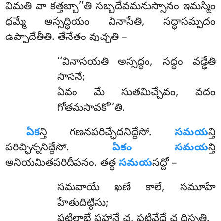
విమతి వా కత్తబ్బా’’తి సబ్బదేవమనుస్సానం ఇమస్మిం
ధమ్మే అస్సద్ధియం వినాసేతి, సద్ధాసమ్పదం
ఉప్పాదేతీతి. తేనేతం వుచ్చతి –
‘‘వినాసయతి
అస్సద్ధం, సద్ధం వడ్ఢేతి
సాసనే;
ఏవం మే సుతమిచ్చేవం, వదం
గోతమసావకో’’తి.
ఏక
న్తి గణనపరిచ్ఛేదనిద్దేసో.
సమయ
న్తి
పరిచ్ఛిన్ననిద్దేసో.
ఏకం సమయ
న్తి
అనియమితపరిదీపనం. తత్థ
సమయ
సద్దో –
సమవాయే ఖణే కాలే, సమూహే
హేతుదిట్ఠిసు;
పటిలాభే పహానే చ, పటివేధే చ దిస్సతి.