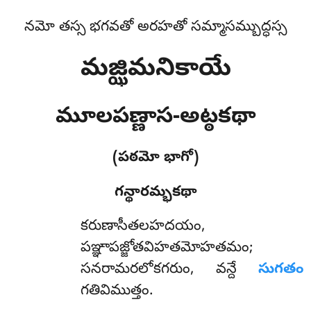
నమో తస్స భగవతో అరహతో సమ్మాసమ్బుద్ధస్స
మజ్ఝిమనికాయే
మూలపణ్ణాస-అట్ఠకథా
(పఠమో భాగో)
గన్థారమ్భకథా
కరుణాసీతలహదయం
,
పఞ్ఞాపజ్జోతవిహతమోహతమం;
సనరామరలోకగరుం, వన్దే
సుగతం
గతివిముత్తం.