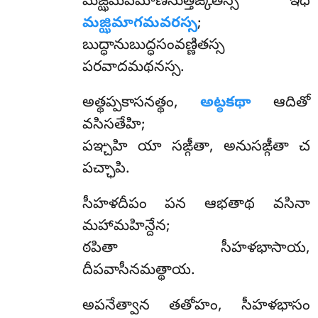
మజ్ఝిమపమాణసుత్తఙ్కితస్స ఇధ
మజ్ఝిమాగమవరస్స
;
బుద్ధానుబుద్ధసంవణ్ణితస్స
పరవాదమథనస్స.
అత్థప్పకాసనత్థం,
అట్ఠకథా
ఆదితో
వసిసతేహి;
పఞ్చహి యా సఙ్గీతా, అనుసఙ్గీతా చ
పచ్ఛాపి.
సీహళదీపం పన ఆభతాథ వసినా
మహామహిన్దేన;
ఠపితా సీహళభాసాయ,
దీపవాసీనమత్థాయ.
అపనేత్వాన తతోహం, సీహళభాసం