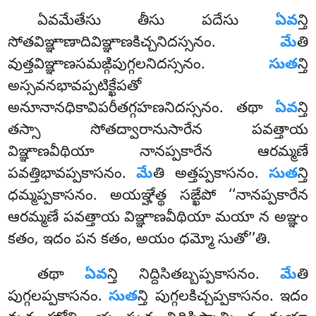
ఏవమేతేసు తీసు పదేసు
ఏవ
న్తి
సోతవిఞ్ఞాణాదివిఞ్ఞాణకిచ్చనిదస్సనం.
మే
తి
వుత్తవిఞ్ఞాణసమఙ్గిపుగ్గలనిదస్సనం.
సుత
న్తి
అస్సవనభావప్పటిక్ఖేపతో
అనూనానధికావిపరీతగ్గహణనిదస్సనం. తథా
ఏవ
న్తి
తస్సా సోతద్వారానుసారేన పవత్తాయ
విఞ్ఞాణవీథియా నానప్పకారేన ఆరమ్మణే
పవత్తిభావప్పకాసనం.
మే
తి అత్తప్పకాసనం.
సుత
న్తి
ధమ్మప్పకాసనం. అయఞ్హేత్థ సఙ్ఖేపో ‘‘నానప్పకారేన
ఆరమ్మణే పవత్తాయ విఞ్ఞాణవీథియా మయా న అఞ్ఞం
కతం, ఇదం పన కతం, అయం ధమ్మో సుతో’’తి.
తథా
ఏవ
న్తి నిద్దిసితబ్బప్పకాసనం.
మే
తి
పుగ్గలప్పకాసనం.
సుత
న్తి పుగ్గలకిచ్చప్పకాసనం. ఇదం