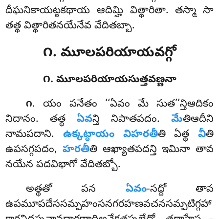
దీఘనికాయట్ఠకథాయ ఆదిమ్హి విత్థారితా. తస్మా సా
తత్థ విత్థారితనయేనేవ వేదితబ్బా.
౧. మూలపరియాయవగ్గో
౧. మూలపరియాయసుత్తవణ్ణనా
. యం
పనేతం ‘‘ఏవం మే సుత’’న్తిఆదికం
౧
నిదానం. తత్థ
ఏవ
న్తి నిపాతపదం.
మే
తిఆదీని
నామపదాని.
ఉక్కట్ఠాయం విహరతీ
తి ఏత్థ
వీ
తి
ఉపసగ్గపదం,
హరతీ
తి ఆఖ్యాతపదన్తి ఇమినా తావ
నయేన పదవిభాగో వేదితబ్బో.
అత్థతో పన
ఏవం
-సద్దో తావ
ఉపమూపదేససమ్పహంసనగరహణవచనసమ్పటిగ్గహా