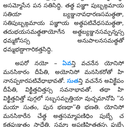
అసమ్మోసేన పన సతిసిద్ధి. తత్థ పఞ్ఞా పుబ్బఙ్గమాయ
సతియా బ్యఞ్జనావధారణసమత్థతా,
సతిపుబ్బఙ్గమాయ పఞ్ఞాయ అత్థపటివేధసమత్థతా,
తదుభయసమత్థతాయోగేన అత్థబ్యఞ్జనసమ్పన్నస్స
ధమ్మకోసస్స అనుపాలనసమత్థతో
ధమ్మభణ్డాగారికత్తసిద్ధి.
అపరో నయో –
ఏవ
న్తి వచనేన యోనిసో
మనసికారం దీపేతి, అయోనిసో మనసికరోతో హి
నానప్పకారపటివేధాభావతో.
సుత
న్తి వచనేన అవిక్ఖేపం
దీపేతి, విక్ఖిత్తచిత్తస్స సవనాభావతో. తథా హి
విక్ఖిత్తచిత్తో పుగ్గలో సబ్బసమ్పత్తియా వుచ్చమానోపి ‘‘న
మయా సుతం, పున భణథా’’తి భణతి. యోనిసో
మనసికారేన చేత్థ అత్తసమ్మాపణిధిం పుబ్బే చ
కతపుఞ్ఞతం సాధేతి, సమ్మా అపణిహితత్తస్స పుబ్బే