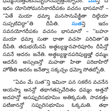
ధమ్మనిరుత్తిపటిసమ్భిదాసమ్పత్తిసబ్భావం
.
ఏవ
న్తి చ
ఇదం యోనిసోమనసికారదీపకం వచనం భాసమానో –
‘‘ఏతే మయా ధమ్మా మనసానుపేక్ఖితా దిట్ఠియా
సుప్పటివిద్ధా’’తి దీపేతి.
సుత
న్తి ఇదం
సవనయోగదీపకం వచనం భాసమానో – ‘‘బహూ
మయా ధమ్మా సుతా ధాతా వచసా పరిచితా’’తి
దీపేతి. తదుభయేనపి అత్థబ్యఞ్జనపారిపూరిం దీపేన్తో
సవనే ఆదరం జనేతి. అత్థబ్యఞ్జనపరిపుణ్ణఞ్హి ధమ్మం
ఆదరేన అస్సుణన్తో మహతా హితా పరిబాహిరో
హోతీతి ఆదరం జనేత్వా సక్కచ్చం ధమ్మో సోతబ్బోతి.
‘‘ఏవం మే సుత’’న్తి ఇమినా పన సకలేన వచనేన
ఆయస్మా ఆనన్దో తథాగతప్పవేదితం ధమ్మం అత్తనో
అదహన్తో అసప్పురిసభూమిం అతిక్కమతి, సావకత్తం
పటిజానన్తో సప్పురిసభూమిం ఓక్కమతి. తథా