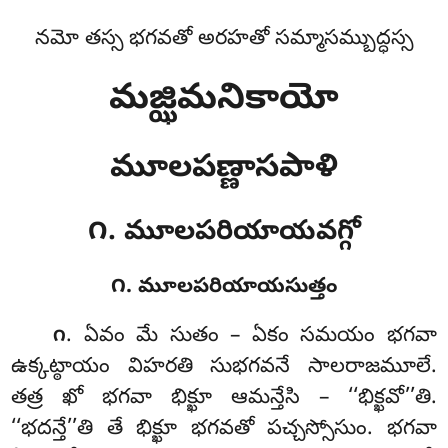
నమో తస్స భగవతో అరహతో సమ్మాసమ్బుద్ధస్స
మజ్ఝిమనికాయో
మూలపణ్ణాసపాళి
౧. మూలపరియాయవగ్గో
౧. మూలపరియాయసుత్తం
. ఏవం
మే సుతం – ఏకం సమయం భగవా
౧
ఉక్కట్ఠాయం విహరతి సుభగవనే సాలరాజమూలే.
తత్ర ఖో భగవా భిక్ఖూ ఆమన్తేసి – ‘‘భిక్ఖవో’’తి.
‘‘భదన్తే’’తి తే భిక్ఖూ భగవతో పచ్చస్సోసుం. భగవా