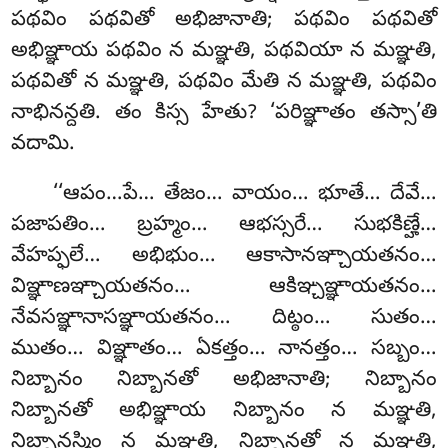
పథవిం పథవితో అభిజానాతి; పథవిం పథవితో
అభిఞ్ఞాయ పథవిం న మఞ్ఞతి, పథవియా న మఞ్ఞతి,
పథవితో న మఞ్ఞతి, పథవిం మేతి న మఞ్ఞతి, పథవిం
నాభినన్దతి. తం కిస్స హేతు? ‘పరిఞ్ఞాతం తస్సా’తి
వదామి.
‘‘ఆపం…పే… తేజం… వాయం… భూతే… దేవే…
పజాపతిం… బ్రహ్మం… ఆభస్సరే… సుభకిణ్హే…
వేహప్ఫలే… అభిభుం… ఆకాసానఞ్చాయతనం…
విఞ్ఞాణఞ్చాయతనం… ఆకిఞ్చఞ్ఞాయతనం…
నేవసఞ్ఞానాసఞ్ఞాయతనం… దిట్ఠం… సుతం…
ముతం… విఞ్ఞాతం… ఏకత్తం… నానత్తం… సబ్బం…
నిబ్బానం నిబ్బానతో అభిజానాతి; నిబ్బానం
నిబ్బానతో అభిఞ్ఞాయ నిబ్బానం న మఞ్ఞతి,
నిబ్బానస్మిం న మఞ్ఞతి, నిబ్బానతో న మఞ్ఞతి,