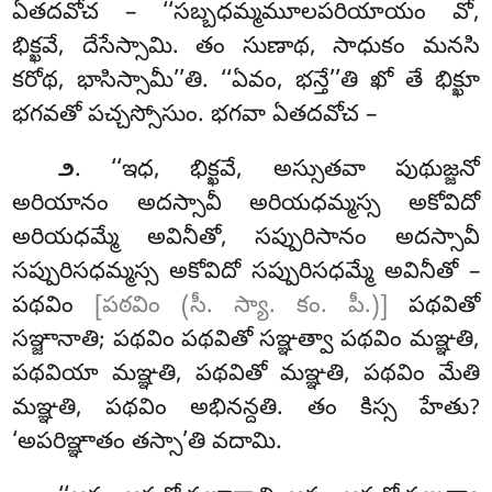
ఏతదవోచ – ‘‘సబ్బధమ్మమూలపరియాయం వో,
భిక్ఖవే, దేసేస్సామి. తం సుణాథ, సాధుకం మనసి
కరోథ, భాసిస్సామీ’’తి. ‘‘ఏవం, భన్తే’’తి ఖో తే భిక్ఖూ
భగవతో పచ్చస్సోసుం. భగవా ఏతదవోచ –
. ‘‘ఇధ, భిక్ఖవే, అస్సుతవా పుథుజ్జనో
౨
అరియానం అదస్సావీ అరియధమ్మస్స అకోవిదో
అరియధమ్మే అవినీతో, సప్పురిసానం అదస్సావీ
సప్పురిసధమ్మస్స అకోవిదో సప్పురిసధమ్మే అవినీతో –
పథవిం
[పఠవిం (సీ. స్యా. కం. పీ.)]
పథవితో
సఞ్జానాతి; పథవిం పథవితో సఞ్ఞత్వా పథవిం మఞ్ఞతి,
పథవియా మఞ్ఞతి, పథవితో మఞ్ఞతి, పథవిం మేతి
మఞ్ఞతి
, పథవిం అభినన్దతి. తం కిస్స హేతు?
‘అపరిఞ్ఞాతం తస్సా’తి వదామి.