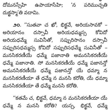
దోమనస్సేహి ఉపాయాసేహి; ‘న పరిముచ్చతి
దుక్ఖస్మా’తి వదామి.
. ‘‘సుతవా చ ఖో, భిక్ఖవే, అరియసావకో –
౨౦
అరియానం దస్సావీ అరియధమ్మస్స కోవిదో
అరియధమ్మే సువినీతో, సప్పురిసానం దస్సావీ
సప్పురిసధమ్మస్స కోవిదో సప్పురిసధమ్మే సువినీతో –
మనసికరణీయే ధమ్మే పజానాతి అమనసికరణీయే
ధమ్మే పజానాతి. సో మనసికరణీయే ధమ్మే పజానన్తో
అమనసికరణీయే ధమ్మే పజానన్తో యే ధమ్మా న
మనసికరణీయా తే ధమ్మే న మనసి కరోతి, యే ధమ్మా
మనసికరణీయా తే ధమ్మే మనసి కరోతి.
‘‘కతమే చ, భిక్ఖవే, ధమ్మా న మనసికరణీయా యే
ధమ్మే న మనసి కరోతి? యస్స, భిక్ఖవే, ధమ్మే