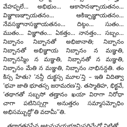
వేహప్ఫలే… అభిభుం… ఆకాసానఞ్చాయతనం…
విఞ్ఞాణఞ్చాయతనం… ఆకిఞ్చఞ్ఞాయతనం…
నేవసఞ్ఞానాసఞ్ఞాయతనం… దిట్ఠం… సుతం…
ముతం… విఞ్ఞాతం… ఏకత్తం… నానత్తం… సబ్బం…
నిబ్బానం నిబ్బానతో అభిజానాతి; నిబ్బానం
నిబ్బానతో అభిఞ్ఞాయ నిబ్బానం న మఞ్ఞతి,
నిబ్బానస్మిం న మఞ్ఞతి, నిబ్బానతో న మఞ్ఞతి,
నిబ్బానం మేతి న మఞ్ఞతి, నిబ్బానం నాభినన్దతి. తం
కిస్స హేతు? ‘నన్దీ దుక్ఖస్స మూల’న్తి – ఇతి విదిత్వా
‘భవా జాతి భూతస్స జరామరణ’న్తి. తస్మాతిహ, భిక్ఖవే,
‘తథాగతో సబ్బసో తణ్హానం ఖయా విరాగా నిరోధా
చాగా పటినిస్సగ్గా అనుత్తరం సమ్మాసమ్బోధిం
అభిసమ్బుద్ధో’తి వదామీ’’తి.
తథాగతవసేన అట్ఠమనయభూమిపరిచ్ఛేదో నిట్ఠితో.