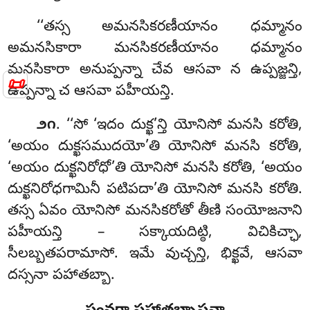
‘‘తస్స అమనసికరణీయానం ధమ్మానం
అమనసికారా మనసికరణీయానం ధమ్మానం
మనసికారా అనుప్పన్నా చేవ ఆసవా న ఉప్పజ్జన్తి,
📜
ఉప్పన్నా చ ఆసవా పహీయన్తి.
. ‘‘సో
‘ఇదం దుక్ఖ’న్తి యోనిసో మనసి కరోతి,
౨౧
‘అయం దుక్ఖసముదయో’తి యోనిసో మనసి కరోతి,
‘అయం దుక్ఖనిరోధో’తి యోనిసో
మనసి కరోతి, ‘అయం
దుక్ఖనిరోధగామినీ పటిపదా’తి యోనిసో మనసి కరోతి.
తస్స ఏవం యోనిసో మనసికరోతో తీణి సంయోజనాని
పహీయన్తి – సక్కాయదిట్ఠి, విచికిచ్ఛా,
సీలబ్బతపరామాసో. ఇమే వుచ్చన్తి, భిక్ఖవే, ఆసవా
దస్సనా పహాతబ్బా.