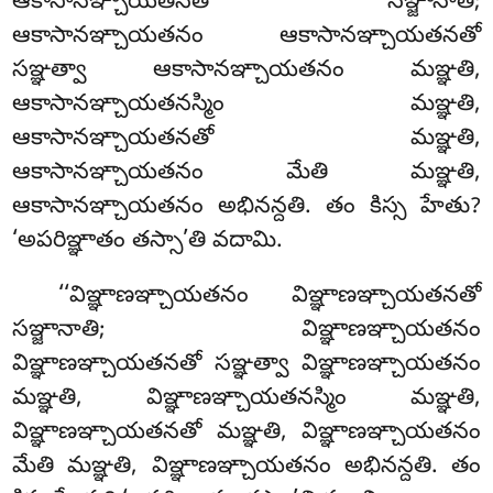
ఆకాసానఞ్చాయతనతో సఞ్జానాతి;
ఆకాసానఞ్చాయతనం ఆకాసానఞ్చాయతనతో
సఞ్ఞత్వా ఆకాసానఞ్చాయతనం మఞ్ఞతి,
ఆకాసానఞ్చాయతనస్మిం మఞ్ఞతి,
ఆకాసానఞ్చాయతనతో మఞ్ఞతి,
ఆకాసానఞ్చాయతనం మేతి మఞ్ఞతి,
ఆకాసానఞ్చాయతనం అభినన్దతి. తం
కిస్స హేతు?
‘అపరిఞ్ఞాతం తస్సా’తి వదామి.
‘‘విఞ్ఞాణఞ్చాయతనం విఞ్ఞాణఞ్చాయతనతో
సఞ్జానాతి; విఞ్ఞాణఞ్చాయతనం
విఞ్ఞాణఞ్చాయతనతో సఞ్ఞత్వా విఞ్ఞాణఞ్చాయతనం
మఞ్ఞతి, విఞ్ఞాణఞ్చాయతనస్మిం మఞ్ఞతి,
విఞ్ఞాణఞ్చాయతనతో
మఞ్ఞతి, విఞ్ఞాణఞ్చాయతనం
మేతి మఞ్ఞతి, విఞ్ఞాణఞ్చాయతనం అభినన్దతి. తం