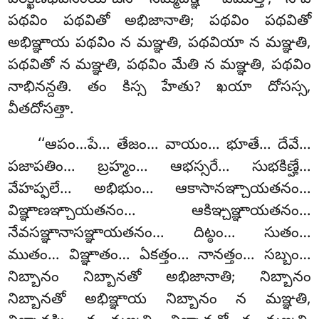
పథవిం పథవితో అభిజానాతి; పథవిం పథవితో
అభిఞ్ఞాయ పథవిం న మఞ్ఞతి, పథవియా న మఞ్ఞతి,
పథవితో న మఞ్ఞతి, పథవిం మేతి న మఞ్ఞతి, పథవిం
నాభినన్దతి. తం కిస్స హేతు? ఖయా దోసస్స,
వీతదోసత్తా.
‘‘ఆపం…పే… తేజం… వాయం… భూతే… దేవే…
పజాపతిం… బ్రహ్మం… ఆభస్సరే… సుభకిణ్హే…
వేహప్ఫలే… అభిభుం… ఆకాసానఞ్చాయతనం…
విఞ్ఞాణఞ్చాయతనం… ఆకిఞ్చఞ్ఞాయతనం…
నేవసఞ్ఞానాసఞ్ఞాయతనం… దిట్ఠం… సుతం…
ముతం… విఞ్ఞాతం… ఏకత్తం… నానత్తం… సబ్బం…
నిబ్బానం నిబ్బానతో అభిజానాతి; నిబ్బానం
నిబ్బానతో అభిఞ్ఞాయ నిబ్బానం న మఞ్ఞతి,