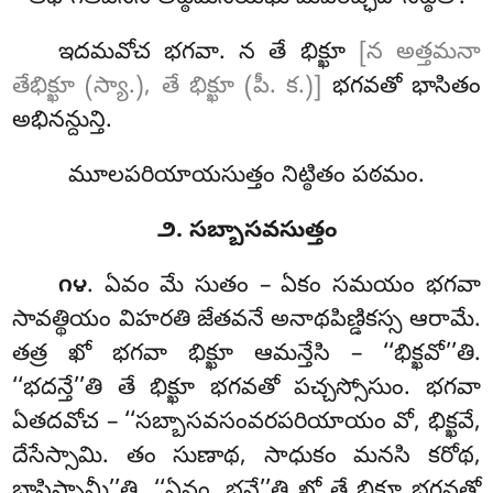
ఇదమవోచ భగవా. న తే భిక్ఖూ
[న అత్తమనా
తేభిక్ఖూ (స్యా.), తే భిక్ఖూ (పీ. క.)]
భగవతో భాసితం
అభినన్దున్తి.
మూలపరియాయసుత్తం నిట్ఠితం పఠమం.
౨. సబ్బాసవసుత్తం
. ఏవం
మే సుతం – ఏకం సమయం భగవా
౧౪
సావత్థియం విహరతి జేతవనే అనాథపిణ్డికస్స ఆరామే.
తత్ర ఖో భగవా భిక్ఖూ ఆమన్తేసి – ‘‘భిక్ఖవో’’తి.
‘‘భదన్తే’’తి తే భిక్ఖూ భగవతో పచ్చస్సోసుం. భగవా
ఏతదవోచ – ‘‘సబ్బాసవసంవరపరియాయం వో, భిక్ఖవే,
దేసేస్సామి. తం సుణాథ
, సాధుకం మనసి కరోథ,
భాసిస్సామీ’’తి. ‘‘ఏవం, భన్తే’’తి ఖో తే భిక్ఖూ భగవతో