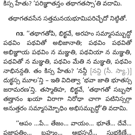
కిస్స హేతు? ‘పరిఞ్ఞాతన్తం తథాగతస్సా’తి వదామి.
తథాగతవసేన సత్తమనయభూమిపరిచ్ఛేదో నిట్ఠితో.
. ‘‘తథాగతోపి
, భిక్ఖవే, అరహం సమ్మాసమ్బుద్ధో
౧౩
పథవిం పథవితో అభిజానాతి; పథవిం పథవితో
అభిఞ్ఞాయ పథవిం న మఞ్ఞతి, పథవియా న మఞ్ఞతి,
పథవితో న మఞ్ఞతి, పథవిం మేతి న మఞ్ఞతి, పథవిం
నాభినన్దతి. తం కిస్స హేతు? ‘నన్దీ
[నన్ది (సీ. స్యా.)]
దుక్ఖస్స మూల’న్తి – ఇతి విదిత్వా ‘భవా జాతి భూతస్స
జరామరణ’న్తి. తస్మాతిహ, భిక్ఖవే, ‘తథాగతో సబ్బసో
తణ్హానం ఖయా విరాగా నిరోధా చాగా పటినిస్సగ్గా
అనుత్తరం సమ్మాసమ్బోధిం అభిసమ్బుద్ధో’తి వదామి.
‘‘ఆపం
…పే… తేజం… వాయం… భూతే… దేవే…
పజాపతిం… బ్రహ్మం… ఆభస్సరే… సుభకిణ్హే…