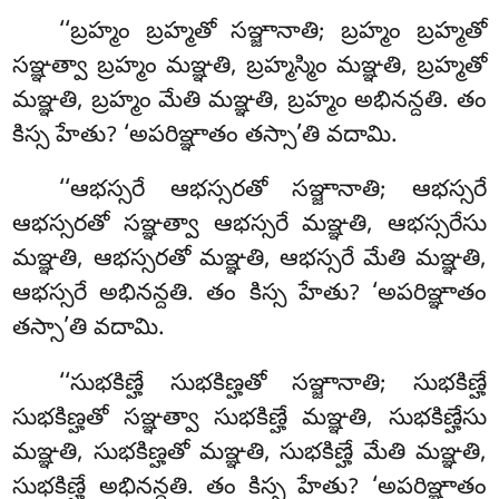
‘‘బ్రహ్మం
బ్రహ్మతో సఞ్జానాతి; బ్రహ్మం బ్రహ్మతో
సఞ్ఞత్వా బ్రహ్మం మఞ్ఞతి
, బ్రహ్మస్మిం మఞ్ఞతి, బ్రహ్మతో
మఞ్ఞతి, బ్రహ్మం మేతి మఞ్ఞతి, బ్రహ్మం అభినన్దతి. తం
కిస్స హేతు? ‘అపరిఞ్ఞాతం తస్సా’తి వదామి.
‘‘ఆభస్సరే ఆభస్సరతో సఞ్జానాతి; ఆభస్సరే
ఆభస్సరతో సఞ్ఞత్వా ఆభస్సరే మఞ్ఞతి, ఆభస్సరేసు
మఞ్ఞతి, ఆభస్సరతో మఞ్ఞతి, ఆభస్సరే మేతి మఞ్ఞతి,
ఆభస్సరే అభినన్దతి. తం కిస్స హేతు? ‘అపరిఞ్ఞాతం
తస్సా’తి వదామి.
‘‘సుభకిణ్హే సుభకిణ్హతో సఞ్జానాతి; సుభకిణ్హే
సుభకిణ్హతో సఞ్ఞత్వా సుభకిణ్హే మఞ్ఞతి, సుభకిణ్హేసు
మఞ్ఞతి, సుభకిణ్హతో మఞ్ఞతి, సుభకిణ్హే మేతి మఞ్ఞతి,
సుభకిణ్హే అభినన్దతి. తం కిస్స హేతు? ‘అపరిఞ్ఞాతం