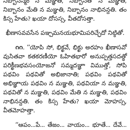
నిబ్బానస్మిం న మఞ్ఞతి, నిబ్బానతో న మఞ్ఞతి,
నిబ్బానం మేతి న మఞ్ఞతి, నిబ్బానం నాభినన్దతి. తం
కిస్స హేతు? ఖయా దోసస్స, వీతదోసత్తా.
ఖీణాసవవసేన పఞ్చమనయభూమిపరిచ్ఛేదో నిట్ఠితో.
. ‘‘యోపి
సో, భిక్ఖవే, భిక్ఖు అరహం ఖీణాసవో
౧౧
వుసితవా కతకరణీయో ఓహితభారో అనుప్పత్తసదత్థో
పరిక్ఖీణభవసంయోజనో సమ్మదఞ్ఞా విముత్తో, సోపి
పథవిం పథవితో అభిజానాతి; పథవిం పథవితో
అభిఞ్ఞాయ పథవిం న మఞ్ఞతి, పథవియా న మఞ్ఞతి,
పథవితో న మఞ్ఞతి, పథవిం మేతి న మఞ్ఞతి, పథవిం
నాభినన్దతి. తం కిస్స హేతు? ఖయా మోహస్స,
వీతమోహత్తా.
‘‘ఆపం…పే… తేజం… వాయం… భూతే… దేవే…