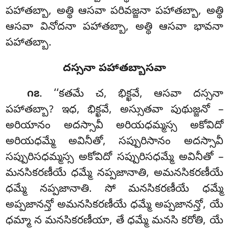
పహాతబ్బా, అత్థి ఆసవా పరివజ్జనా పహాతబ్బా, అత్థి
ఆసవా వినోదనా పహాతబ్బా, అత్థి ఆసవా భావనా
పహాతబ్బా.
దస్సనా పహాతబ్బాసవా
. ‘‘కతమే చ, భిక్ఖవే, ఆసవా దస్సనా
౧౭
పహాతబ్బా? ఇధ, భిక్ఖవే
, అస్సుతవా పుథుజ్జనో –
అరియానం అదస్సావీ అరియధమ్మస్స అకోవిదో
అరియధమ్మే అవినీతో, సప్పురిసానం అదస్సావీ
సప్పురిసధమ్మస్స అకోవిదో సప్పురిసధమ్మే అవినీతో –
మనసికరణీయే ధమ్మే నప్పజానాతి, అమనసికరణీయే
ధమ్మే నప్పజానాతి. సో మనసికరణీయే ధమ్మే
అప్పజానన్తో అమనసికరణీయే ధమ్మే అప్పజానన్తో, యే
ధమ్మా న మనసికరణీయా, తే ధమ్మే మనసి కరోతి, యే