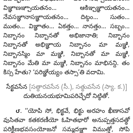
విఞ్ఞాణఞ్చాయతనం… ఆకిఞ్చఞ్ఞాయతనం…
నేవసఞ్ఞానాసఞ్ఞాయతనం… దిట్ఠం… సుతం…
ముతం… విఞ్ఞాతం… ఏకత్తం… నానత్తం… సబ్బం…
నిబ్బానం నిబ్బానతో అభిజానాతి; నిబ్బానం
నిబ్బానతో అభిఞ్ఞాయ
నిబ్బానం మా మఞ్ఞి,
నిబ్బానస్మిం మా మఞ్ఞి, నిబ్బానతో మా మఞ్ఞి,
నిబ్బానం మేతి మా మఞ్ఞి, నిబ్బానం మాభినన్ది. తం
కిస్స హేతు? ‘పరిఞ్ఞేయ్యం తస్సా’తి వదామి.
సేక్ఖవసేన
[సత్థారవసేన (సీ.), సత్థువసేన (స్యా. క.)]
దుతియనయభూమిపరిచ్ఛేదో నిట్ఠితో.
. ‘‘యోపి సో, భిక్ఖవే, భిక్ఖు అరహం ఖీణాసవో
౮
వుసితవా కతకరణీయో ఓహితభారో అనుప్పత్తసదత్థో
పరిక్ఖీణభవసంయోజనో సమ్మదఞ్ఞా విముత్తో, సోపి