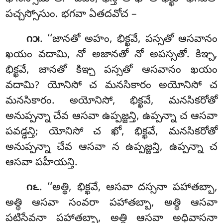
పచ్చస్సోసుం. భగవా ఏతదవోచ –
. ‘‘జానతో అహం, భిక్ఖవే, పస్సతో ఆసవానం
౧౫
ఖయం వదామి, నో అజానతో నో అపస్సతో. కిఞ్చ,
భిక్ఖవే, జానతో కిఞ్చ పస్సతో ఆసవానం ఖయం
వదామి? యోనిసో చ మనసికారం అయోనిసో చ
మనసికారం. అయోనిసో, భిక్ఖవే, మనసికరోతో
అనుప్పన్నా చేవ ఆసవా ఉప్పజ్జన్తి, ఉప్పన్నా చ ఆసవా
పవడ్ఢన్తి; యోనిసో చ ఖో, భిక్ఖవే, మనసికరోతో
అనుప్పన్నా చేవ ఆసవా న ఉప్పజ్జన్తి, ఉప్పన్నా చ
ఆసవా పహీయన్తి.
. ‘‘అత్థి, భిక్ఖవే, ఆసవా దస్సనా పహాతబ్బా,
౧౬
అత్థి ఆసవా సంవరా పహాతబ్బా, అత్థి ఆసవా
పటిసేవనా పహాతబ్బా, అత్థి ఆసవా అధివాసనా