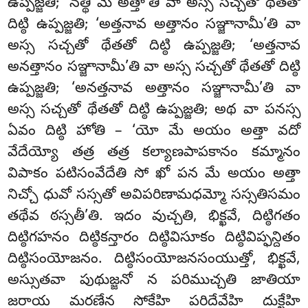
ఉప్పజ్జతి; ‘నత్థి మే అత్తా’తి వా అస్స సచ్చతో థేతతో
దిట్ఠి ఉప్పజ్జతి; ‘అత్తనావ అత్తానం సఞ్జానామీ’తి వా
అస్స సచ్చతో థేతతో
దిట్ఠి ఉప్పజ్జతి; ‘అత్తనావ
అనత్తానం సఞ్జానామీ’తి వా అస్స సచ్చతో థేతతో దిట్ఠి
ఉప్పజ్జతి; ‘అనత్తనావ అత్తానం సఞ్జానామీ’తి వా
అస్స సచ్చతో థేతతో దిట్ఠి ఉప్పజ్జతి; అథ వా పనస్స
ఏవం దిట్ఠి హోతి – ‘యో మే అయం అత్తా వదో
వేదేయ్యో తత్ర తత్ర కల్యాణపాపకానం కమ్మానం
విపాకం పటిసంవేదేతి సో ఖో పన మే అయం అత్తా
నిచ్చో ధువో సస్సతో అవిపరిణామధమ్మో
సస్సతిసమం
తథేవ ఠస్సతీ’తి. ఇదం వుచ్చతి, భిక్ఖవే
, దిట్ఠిగతం
దిట్ఠిగహనం దిట్ఠికన్తారం దిట్ఠివిసూకం దిట్ఠివిప్ఫన్దితం
దిట్ఠిసంయోజనం. దిట్ఠిసంయోజనసంయుత్తో, భిక్ఖవే,
అస్సుతవా పుథుజ్జనో న పరిముచ్చతి జాతియా
జరాయ మరణేన సోకేహి పరిదేవేహి దుక్ఖేహి