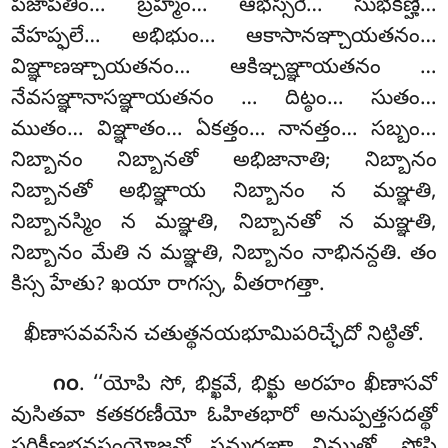
పజాపతిం… బ్రహ్మం… ఆభస్సరే… సుభకిణ్హే…
వేహప్ఫలే… అభిభుం… ఆకాసానఞ్చాయతనం…
విఞ్ఞాణఞ్చాయతనం… ఆకిఞ్చఞ్ఞాయతనం
…
నేవసఞ్ఞానాసఞ్ఞాయతనం
… దిట్ఠం… సుతం…
ముతం… విఞ్ఞాతం… ఏకత్తం… నానత్తం… సబ్బం…
నిబ్బానం నిబ్బానతో అభిజానాతి; నిబ్బానం
నిబ్బానతో అభిఞ్ఞాయ నిబ్బానం న మఞ్ఞతి,
నిబ్బానస్మిం న మఞ్ఞతి, నిబ్బానతో న మఞ్ఞతి,
నిబ్బానం మేతి న మఞ్ఞతి, నిబ్బానం నాభినన్దతి. తం
కిస్స హేతు? ఖయా రాగస్స, వీతరాగత్తా.
ఖీణాసవవసేన చతుత్థనయభూమిపరిచ్ఛేదో నిట్ఠితో.
. ‘‘యోపి సో, భిక్ఖవే, భిక్ఖు అరహం ఖీణాసవో
౧౦
వుసితవా కతకరణీయో ఓహితభారో అనుప్పత్తసదత్థో
పరిక్ఖీణభవసంయోజనో సమ్మదఞ్ఞా విముత్తో, సోపి