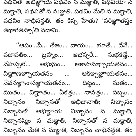
పథవితో అభిఞ్ఞాయ పథవిం న మఞ్ఞతి, పథవియా న
మఞ్ఞతి, పథవితో న మఞ్ఞతి, పథవిం మేతి న మఞ్ఞతి,
పథవిం నాభినన్దతి
. తం కిస్స హేతు? ‘పరిఞ్ఞాతన్తం
తథాగతస్సా’తి వదామి.
‘‘ఆపం…పే… తేజం… వాయం… భూతే… దేవే…
పజాపతిం… బ్రహ్మం… ఆభస్సరే… సుభకిణ్హే…
వేహప్ఫలే… అభిభుం… ఆకాసానఞ్చాయతనం…
విఞ్ఞాణఞ్చాయతనం
… ఆకిఞ్చఞ్ఞాయతనం…
నేవసఞ్ఞానాసఞ్ఞాయతనం… దిట్ఠం… సుతం…
ముతం… విఞ్ఞాతం… ఏకత్తం… నానత్తం… సబ్బం…
నిబ్బానం నిబ్బానతో అభిజానాతి; నిబ్బానం
నిబ్బానతో అభిఞ్ఞాయ నిబ్బానం న మఞ్ఞతి,
నిబ్బానస్మిం న మఞ్ఞతి, నిబ్బానతో న మఞ్ఞతి,
నిబ్బానం మేతి న మఞ్ఞతి, నిబ్బానం నాభినన్దతి. తం