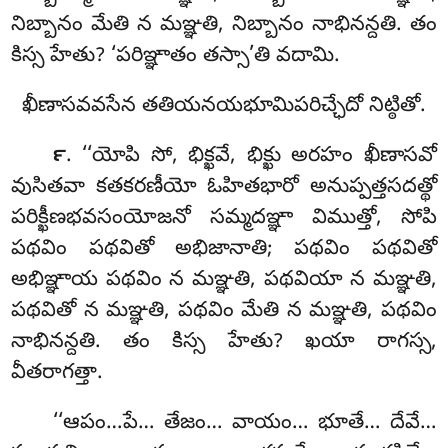
నిబ్బానం మేతి న మఞ్ఞతి, నిబ్బానం నాభినన్దతి. తం
కిస్స హేతు? ‘పరిఞ్ఞాతం తస్సా’తి వదామి.
ఖీణాసవవసేన తతియనయభూమిపరిచ్ఛేదో నిట్ఠితో.
. ‘‘యోపి
సో, భిక్ఖవే, భిక్ఖు అరహం ఖీణాసవో
౯
వుసితవా కతకరణీయో ఓహితభారో అనుప్పత్తసదత్థో
పరిక్ఖీణభవసంయోజనో సమ్మదఞ్ఞా విముత్తో, సోపి
పథవిం పథవితో
అభిజానాతి; పథవిం పథవితో
అభిఞ్ఞాయ పథవిం న మఞ్ఞతి, పథవియా న మఞ్ఞతి,
పథవితో న మఞ్ఞతి, పథవిం మేతి న మఞ్ఞతి, పథవిం
నాభినన్దతి. తం కిస్స హేతు? ఖయా రాగస్స,
వీతరాగత్తా.
‘‘ఆపం…పే… తేజం… వాయం… భూతే… దేవే…