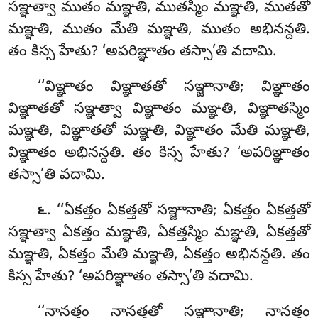
సఞ్ఞత్వా ముతం మఞ్ఞతి, ముతస్మిం మఞ్ఞతి, ముతతో
మఞ్ఞతి, ముతం మేతి మఞ్ఞతి, ముతం అభినన్దతి.
తం కిస్స హేతు? ‘అపరిఞ్ఞాతం తస్సా’తి వదామి.
‘‘విఞ్ఞాతం విఞ్ఞాతతో సఞ్జానాతి; విఞ్ఞాతం
విఞ్ఞాతతో సఞ్ఞత్వా విఞ్ఞాతం మఞ్ఞతి, విఞ్ఞాతస్మిం
మఞ్ఞతి, విఞ్ఞాతతో మఞ్ఞతి, విఞ్ఞాతం మేతి మఞ్ఞతి,
విఞ్ఞాతం అభినన్దతి. తం కిస్స హేతు? ‘అపరిఞ్ఞాతం
తస్సా’తి వదామి.
. ‘‘ఏకత్తం
ఏకత్తతో సఞ్జానాతి; ఏకత్తం ఏకత్తతో
౬
సఞ్ఞత్వా ఏకత్తం మఞ్ఞతి, ఏకత్తస్మిం మఞ్ఞతి, ఏకత్తతో
మఞ్ఞతి, ఏకత్తం మేతి మఞ్ఞతి, ఏకత్తం అభినన్దతి. తం
కిస్స హేతు? ‘అపరిఞ్ఞాతం తస్సా’తి వదామి.
‘‘నానత్తం నానత్తతో సఞ్జానాతి; నానత్తం