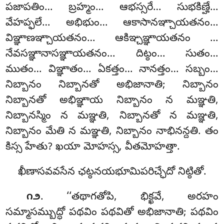
పజాపతిం… బ్రహ్మం… ఆభస్సరే… సుభకిణ్హే…
వేహప్ఫలే… అభిభుం… ఆకాసానఞ్చాయతనం…
విఞ్ఞాణఞ్చాయతనం… ఆకిఞ్చఞ్ఞాయతనం
…
నేవసఞ్ఞానాసఞ్ఞాయతనం… దిట్ఠం… సుతం…
ముతం… విఞ్ఞాతం… ఏకత్తం… నానత్తం… సబ్బం…
నిబ్బానం నిబ్బానతో అభిజానాతి; నిబ్బానం
నిబ్బానతో అభిఞ్ఞాయ నిబ్బానం న మఞ్ఞతి,
నిబ్బానస్మిం న మఞ్ఞతి, నిబ్బానతో న మఞ్ఞతి,
నిబ్బానం మేతి న మఞ్ఞతి, నిబ్బానం నాభినన్దతి. తం
కిస్స హేతు? ఖయా మోహస్స, వీతమోహత్తా.
ఖీణాసవవసేన ఛట్ఠనయభూమిపరిచ్ఛేదో నిట్ఠితో.
. ‘‘తథాగతోపి, భిక్ఖవే, అరహం
౧౨
సమ్మాసమ్బుద్ధో పథవిం పథవితో అభిజానాతి; పథవిం