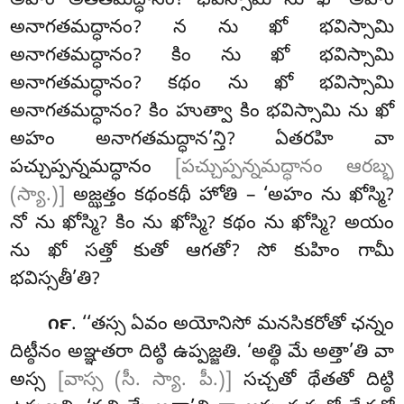
అహం అతీతమద్ధానం? భవిస్సామి ను ఖో అహం
అనాగతమద్ధానం? న ను ఖో భవిస్సామి
అనాగతమద్ధానం? కిం ను ఖో భవిస్సామి
అనాగతమద్ధానం? కథం ను ఖో భవిస్సామి
అనాగతమద్ధానం? కిం హుత్వా కిం భవిస్సామి ను ఖో
అహం అనాగతమద్ధాన’న్తి? ఏతరహి వా
పచ్చుప్పన్నమద్ధానం
[పచ్చుప్పన్నమద్ధానం ఆరబ్భ
(స్యా.)]
అజ్ఝత్తం కథంకథీ హోతి – ‘అహం ను ఖోస్మి?
నో ను ఖోస్మి? కిం ను ఖోస్మి? కథం ను ఖోస్మి? అయం
ను ఖో సత్తో కుతో ఆగతో? సో కుహిం గామీ
భవిస్సతీ’తి?
. ‘‘తస్స ఏవం అయోనిసో మనసికరోతో ఛన్నం
౧౯
దిట్ఠీనం అఞ్ఞతరా దిట్ఠి ఉప్పజ్జతి. ‘అత్థి మే అత్తా’తి వా
అస్స
[వాస్స (సీ. స్యా. పీ.)]
సచ్చతో థేతతో దిట్ఠి