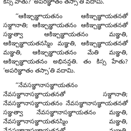
కిస్స హేతు? ‘అపరిఞ్ఞాతం తస్సా’తి వదామి.
‘‘ఆకిఞ్చఞ్ఞాయతనం ఆకిఞ్చఞ్ఞాయతనతో
సఞ్జానాతి; ఆకిఞ్చఞ్ఞాయతనం ఆకిఞ్చఞ్ఞాయతనతో
సఞ్ఞత్వా ఆకిఞ్చఞ్ఞాయతనం మఞ్ఞతి,
ఆకిఞ్చఞ్ఞాయతనస్మిం మఞ్ఞతి, ఆకిఞ్చఞ్ఞాయతనతో
మఞ్ఞతి, ఆకిఞ్చఞ్ఞాయతనం మేతి మఞ్ఞతి,
ఆకిఞ్చఞ్ఞాయతనం అభినన్దతి. తం కిస్స హేతు?
‘అపరిఞ్ఞాతం తస్సా’తి వదామి.
‘‘నేవసఞ్ఞానాసఞ్ఞాయతనం
నేవసఞ్ఞానాసఞ్ఞాయతనతో సఞ్జానాతి;
నేవసఞ్ఞానాసఞ్ఞాయతనం నేవసఞ్ఞానాసఞ్ఞాయతనతో
సఞ్ఞత్వా నేవసఞ్ఞానాసఞ్ఞాయతనం మఞ్ఞతి,
నేవసఞ్ఞానాసఞ్ఞాయతనస్మిం మఞ్ఞతి,