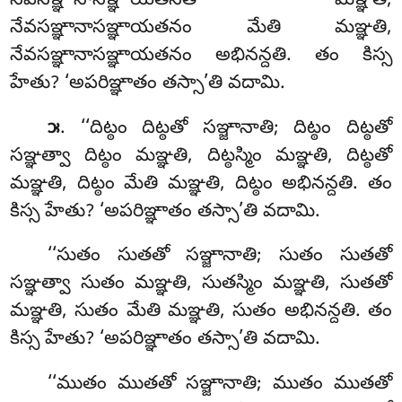
నేవసఞ్ఞానాసఞ్ఞాయతనతో మఞ్ఞతి,
నేవసఞ్ఞానాసఞ్ఞాయతనం మేతి మఞ్ఞతి,
నేవసఞ్ఞానాసఞ్ఞాయతనం అభినన్దతి. తం కిస్స
హేతు? ‘అపరిఞ్ఞాతం తస్సా’తి వదామి.
. ‘‘దిట్ఠం
దిట్ఠతో సఞ్జానాతి; దిట్ఠం దిట్ఠతో
౫
సఞ్ఞత్వా దిట్ఠం మఞ్ఞతి, దిట్ఠస్మిం మఞ్ఞతి, దిట్ఠతో
మఞ్ఞతి, దిట్ఠం మేతి మఞ్ఞతి, దిట్ఠం అభినన్దతి. తం
కిస్స హేతు? ‘అపరిఞ్ఞాతం తస్సా’తి వదామి.
‘‘సుతం సుతతో సఞ్జానాతి; సుతం సుతతో
సఞ్ఞత్వా సుతం
మఞ్ఞతి, సుతస్మిం మఞ్ఞతి, సుతతో
మఞ్ఞతి, సుతం మేతి మఞ్ఞతి, సుతం అభినన్దతి. తం
కిస్స హేతు? ‘అపరిఞ్ఞాతం తస్సా’తి వదామి.
‘‘ముతం ముతతో సఞ్జానాతి; ముతం ముతతో