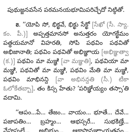
పుథుజ్జనవసేన పఠమనయభూమిపరిచ్ఛేదో నిట్ఠితో.
. ‘‘యోపి
సో, భిక్ఖవే, భిక్ఖు సేక్ఖో
[సేఖో (సీ. స్యా.
౭
కం. పీ.)]
అప్పత్తమానసో అనుత్తరం యోగక్ఖేమం
పత్థయమానో విహరతి, సోపి పథవిం పథవితో
అభిజానాతి; పథవిం పథవితో అభిఞ్ఞాయ
[అభిఞ్ఞత్వా
(క.)]
పథవిం మా మఞ్ఞి
[వా మఞ్ఞతి]
, పథవియా మా
మఞ్ఞి, పథవితో మా మఞ్ఞి, పథవిం మేతి మా మఞ్ఞి,
పథవిం మాభినన్ది
[వా అభినన్దతి (సీ.) టీకా
ఓలోకేతబ్బా]
. తం కిస్స హేతు? ‘పరిఞ్ఞేయ్యం తస్సా’తి
వదామి.
‘‘ఆపం…పే… తేజం… వాయం… భూతే… దేవే…
పజాపతిం… బ్రహ్మం… ఆభస్సరే… సుభకిణ్హే…
వేహప్ఫలే… అభిభుం… ఆకాసానఞ్చాయతనం…