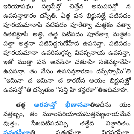
ఇరియాపథం సణ్ఠపేన్తో చిత్తేన అనుపసన్తో న
ఉపసన్తాకారం దస్సేతి. ఏత్థ పన భిక్ఖుసఙ్ఘే పటిపదం
పూరయమానాపి పటిపదం పూరేత్వా మత్థకం పత్వా
ఠితభిక్ఖూపి అత్థి, తత్థ పటిపదం పూరేత్వా మత్థకం
పత్తా అత్తనా పటివిద్ధగుణేహేవ ఉపసన్తా, పటిపదం
పూరయమానా ఉపరిమగ్గస్స విపస్సనాయ ఉపసన్తా,
ఇతో ముత్తా పన అవసేసా చతూహి సతిపట్ఠానేహి
ఉపసన్తా. తం నేసం ఉపసన్తకారణం దస్సేస్సామీ’’తి
‘‘ఇమినా చ ఇమినా చ కారణేన అయం భిక్ఖుసఙ్ఘో
ఉపసన్తో’’తి దస్సేతుం ‘‘సన్తి హి కన్దరకా’’తిఆదిమాహ.
తత్థ
అరహన్తో ఖీణాసవా
తిఆదీసు యం
వత్తబ్బం, తం మూలపరియాయసుత్తవణ్ణనాయమేవ
వుత్తం. సేఖపటిపదమ్పి తత్థేవ విత్థారితం.
సన్తతసీలా
తి సతతసీలా నిరన్తరసీలా.