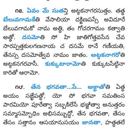
.
ఏవం
మే సుత
న్తి అట్ఠకనాగరసుత్తం. తత్థ
౧౭
బేలువగామకే
తి వేసాలియా దక్ఖిణపస్సే అవిదూరే
బేలువగామకో నామ అత్థి, తం గోచరగామం కత్వాతి
అత్థో.
దసమో
తి
సో హి జాతిగోత్తవసేన చేవ
సారప్పత్తకులగణనాయ చ దసమే ఠానే గణీయతి,
తేనస్స దసమోత్వేవ నామం జాతం.
అట్ఠకనాగరో
తి
అట్ఠకనగరవాసీ.
కుక్కుటారామో
తి కుక్కుటసేట్ఠినా
కారితో ఆరామో.
.
తేన భగవతా…పే… అక్ఖాతో
తి ఏత్థ
౧౮
అయం సఙ్ఖేపత్థో, యో సో భగవా సమతింస
పారమియో పూరేత్వా సబ్బకిలేసే భఞ్జిత్వా అనుత్తరం
సమ్మాసమ్బోధిం అభిసమ్బుద్ధో, తేన భగవతా, తేసం
తేసం సత్తానం ఆసయానుసయం
జానతా,
హత్థతలే