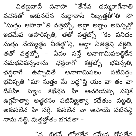
వితణ్డవాదీ పనాహ ‘‘తేనేవ ధమ్మరాగేనాతి
వచనతో అకుసలేన సుద్ధావాసే నిబ్బత్తతీ’’తి సో
‘‘సుత్తం ఆహరా’’తి వత్తబ్బో, అద్ధా అఞ్ఞం అపస్సన్తో
ఇదమేవ ఆహరిస్సతి, తతో వత్తబ్బో ‘‘కిం పనిదం
సుత్తం నేయ్యత్థం నీతత్థ’’న్తి, అద్ధా నీతత్థన్తి వక్ఖతి.
తతో వత్తబ్బో – ఏవం సన్తే అనాగామిఫలత్థికేన
సమథవిపస్సనాసు ఛన్దరాగో కత్తబ్బో భవిస్సతి,
ఛన్దరాగే ఉప్పాదితే అనాగామిఫలం పటివిద్ధం
భవిస్సతి ‘‘మా సుత్తం మే లద్ధ’’న్తి యం వా తం వా
దీపేహి. పఞ్హం కథేన్తేన హి ఆచరియస్స సన్తికే
ఉగ్గహేత్వా అత్థరసం పటివిజ్ఝిత్వా కథేతుం వట్టతి,
అకుసలేన హి సగ్గే, కుసలేన వా అపాయే పటిసన్ధి
నామ నత్థి. వుత్తఞ్హేతం భగవతా –
‘‘న, భిక్ఖవే, లోభజేన కమ్మేన దోసజేన