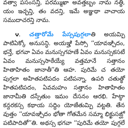
వత్వా పసంసన్తి, పరమ్ముఖా అవత్తబ్బం నామ నత్థి,
యం ఇచ్ఛన్తి, తం వదన్తి, ఇమే అఞ్ఞథా వాచాయ
సముదాచరన్తి నామ.
.
చత్తారోమే పేస్సపుగ్గలా
తి అయమ్పి
౪
పాటిఏక్కో అనుసన్ధి. అయఞ్హి పేస్సో ‘‘యావఞ్చిదం,
భన్తే, భగవా ఏవం మనుస్సగహణే ఏవం మనుస్సకసటే
ఏవం మనుస్ససాఠేయ్యే వత్తమానే సత్తానం
హితాహితం జానాతీ’’తి ఆహ. పురిమే చ తయో
పుగ్గలా అహితపటిపదం పటిపన్నా, ఉపరి చతుత్థో
హితపటిపదం, ఏవమహం సత్తానం హితాహితం
జానామీతి దస్సేతుం ఇమం దేసనం ఆరభి. హేట్ఠా
కన్దరకస్స కథాయ సద్ధిం యోజేతుమ్పి వట్టతి. తేన
వుత్తం ‘‘యావఞ్చిదం భోతా గోతమేన సమ్మా భిక్ఖుసఙ్ఘో
పటిపాదితో’’తి. అథస్స భగవా ‘‘పురిమే తయో పుగ్గలే