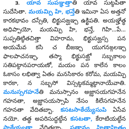
.
యావ సుపఞ్ఞత్తా
తి యావ సుట్ఠపితా
౩
సుదేసితా.
మయమ్పి హి, భన్తే
తి ఇమినా ఏస అత్తనో
కారకభావం దస్సేతి, భిక్ఖుసఙ్ఘఞ్చ ఉక్ఖిపతి. అయఞ్హేత్థ
అధిప్పాయో, మయమ్పి హి, భన్తే, గిహి…పే…
సుప్పతిట్ఠితచిత్తా విహరామ, భిక్ఖుసఙ్ఘస్స పన
అయమేవ కసి చ బీజఞ్చ యుగనఙ్గలఞ్చ
ఫాలపాచనఞ్చ, తస్మా భిక్ఖుసఙ్ఘో సబ్బకాలం
సతిపట్ఠానపరాయణో, మయం
పన కాలేన కాలం
ఓకాసం లభిత్వా ఏతం మనసికారం కరోమ, మయమ్పి
కారకా, న సబ్బసో విస్సట్ఠకమ్మట్ఠానాయేవాతి.
మనుస్సగహనే
తి
మనుస్సానం అజ్ఝాసయగహనేన
గహనతా, అజ్ఝాసయస్సాపి నేసం కిలేసగహనేన
గహనతా వేదితబ్బా.
కసటసాఠేయ్యేసుపి
ఏసేవ
నయో. తత్థ అపరిసుద్ధట్ఠేన
కసటతా,
కేరాటియట్ఠేన
సాఠేయ్యతా
వేదితబ్బా.
సత్తానం హితాహితం