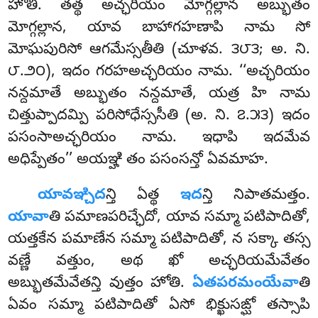
హోతి. తత్థ అచ్ఛరియం మోగ్గల్లాన అబ్భుతం
మోగ్గల్లాన, యావ బాహాగహణాపి నామ సో
మోఘపురిసో ఆగమేస్సతీతి (చూళవ. ౩౮౩; అ. ని.
౮.౨౦), ఇదం గరహఅచ్ఛరియం నామ. ‘‘అచ్ఛరియం
నన్దమాతే అబ్భుతం నన్దమాతే, యత్ర హి నామ
చిత్తుప్పాదమ్పి పరిసోధేస్ససీతి (అ. ని. ౭.౫౩) ఇదం
పసంసాఅచ్ఛరియం నామ. ఇధాపి ఇదమేవ
అధిప్పేతం’’ అయఞ్హి తం పసంసన్తో ఏవమాహ.
యావఞ్చిద
న్తి ఏత్థ
ఇద
న్తి నిపాతమత్తం.
యావా
తి పమాణపరిచ్ఛేదో, యావ సమ్మా పటిపాదితో,
యత్తకేన పమాణేన సమ్మా పటిపాదితో, న సక్కా తస్స
వణ్ణే వత్తుం, అథ ఖో అచ్ఛరియమేవేతం
అబ్భుతమేవేతన్తి వుత్తం హోతి.
ఏతపరమంయేవా
తి
ఏవం సమ్మా పటిపాదితో ఏసో భిక్ఖుసఙ్ఘో
తస్సాపి