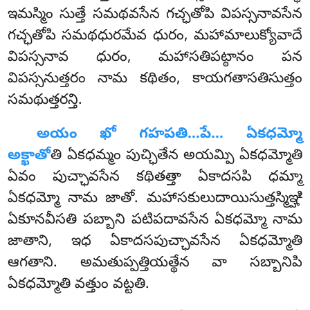
ఇమస్మిం సుత్తే సమథవసేన గచ్ఛతోపి విపస్సనావసేన
గచ్ఛతోపి సమథధురమేవ ధురం, మహామాలుక్యోవాదే
విపస్సనావ ధురం, మహాసతిపట్ఠానం పన
విపస్సనుత్తరం
నామ కథితం, కాయగతాసతిసుత్తం
సమథుత్తరన్తి.
అయం ఖో గహపతి…పే… ఏకధమ్మో
అక్ఖాతో
తి ఏకధమ్మం పుచ్ఛితేన అయమ్పి ఏకధమ్మోతి
ఏవం పుచ్ఛావసేన కథితత్తా ఏకాదసపి ధమ్మా
ఏకధమ్మో నామ జాతో. మహాసకులుదాయిసుత్తస్మిఞ్హి
ఏకూనవీసతి పబ్బాని పటిపదావసేన ఏకధమ్మో నామ
జాతాని, ఇధ ఏకాదసపుచ్ఛావసేన ఏకధమ్మోతి
ఆగతాని. అమతుప్పత్తియత్థేన వా సబ్బానిపి
ఏకధమ్మోతి వత్తుం వట్టతి.