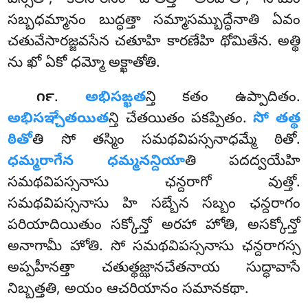
పస్సతా, కిలేసారీనం హతత్తా అరహతా, సామం
సబ్బధమ్మానం బుద్ధత్తా సమ్మాసమ్బుద్ధేనాతి ఏవం
చతువేసారజ్జవసేన చతూహి కారణేహి థోమితేన. అత్థి
ను ఖో ఏకో ధమ్మో అక్ఖాతోతి.
.
అభిసఙ్ఖత
న్తి కతం ఉప్పాదితం.
౧౯
అభిసఞ్చేతయిత
న్తి చేతయితం పకప్పితం.
సో తత్థ
ఠితో
తి సో తస్మిం సమథవిపస్సనాధమ్మే ఠితో.
ధమ్మరాగేన ధమ్మనన్దియా
తి పదద్వయేహి
సమథవిపస్సనాసు ఛన్దరాగో వుత్తో.
సమథవిపస్సనాసు
హి సబ్బేన సబ్బం ఛన్దరాగం
పరియాదియితుం సక్కోన్తో అరహా హోతి, అసక్కోన్తో
అనాగామీ హోతి. సో సమథవిపస్సనాసు ఛన్దరాగస్స
అప్పహీనత్తా చతుత్థజ్ఝానచేతనాయ సుద్ధావాసే
నిబ్బత్తతి, అయం ఆచరియానం సమానకథా.