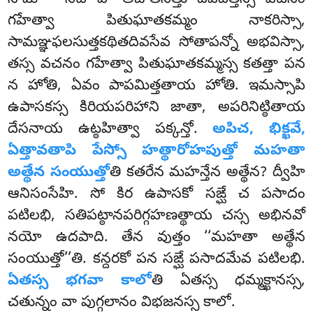
గహేత్వా పితుఘాతకమ్మం నాకరిస్సా,
సామఞ్ఞఫలసుత్తకథితదివసేవ సోతాపన్నో అభవిస్సా,
తస్స వచనం గహేత్వా పితుఘాతకమ్మస్స కతత్తా పన
న హోతి, ఏవం పాపమిత్తతాయ హోతి. ఇమస్సాపి
ఉపాసకస్స కిరియపరిహాని జాతా, అపరినిట్ఠితాయ
దేసనాయ ఉట్ఠహిత్వా పక్కన్తో.
అపిచ, భిక్ఖవే,
ఏత్తావతాపి పేస్సో
హత్థారోహపుత్తో మహతా
అత్థేన సంయుత్తో
తి కతరేన మహన్తేన అత్థేన? ద్వీహి
ఆనిసంసేహి. సో కిర ఉపాసకో సఙ్ఘే చ పసాదం
పటిలభి, సతిపట్ఠానపరిగ్గహణత్థాయ చస్స అభినవో
నయో ఉదపాది. తేన వుత్తం ‘‘మహతా అత్థేన
సంయుత్తో’’తి. కన్దరకో పన సఙ్ఘే పసాదమేవ
పటిలభి.
ఏతస్స భగవా కాలో
తి ఏతస్స ధమ్మక్ఖానస్స,
చతున్నం వా పుగ్గలానం విభజనస్స కాలో.