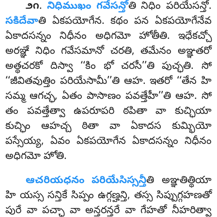
.
నిధిముఖం గవేసన్తో
తి నిధిం పరియేసన్తో.
౨౧
సకిదేవా
తి ఏకపయోగేన. కథం పన ఏకపయోగేనేవ
ఏకాదసన్నం నిధీనం అధిగమో హోతీతి. ఇధేకచ్చో
అరఞ్ఞే నిధిం గవేసమానో చరతి, తమేనం అఞ్ఞతరో
అత్థచరకో దిస్వా ‘‘కిం భో చరసీ’’తి పుచ్ఛతి. సో
‘‘జీవితవుత్తిం పరియేసామీ’’తి
ఆహ. ఇతరో ‘‘తేన హి
సమ్మ ఆగచ్ఛ, ఏతం పాసాణం పవత్తేహీ’’తి ఆహ. సో
తం పవత్తేత్వా ఉపరూపరి ఠపితా వా కుచ్ఛియా
కుచ్ఛిం ఆహచ్చ ఠితా వా ఏకాదస కుమ్భియో
పస్సేయ్య, ఏవం ఏకపయోగేన ఏకాదసన్నం నిధీనం
అధిగమో హోతి.
ఆచరియధనం పరియేసిస్సన్తీ
తి అఞ్ఞతిత్థియా
హి యస్స సన్తికే సిప్పం ఉగ్గణ్హన్తి, తస్స సిప్పుగ్గహణతో
పురే వా పచ్ఛా వా అన్తరన్తరే వా గేహతో నీహరిత్వా