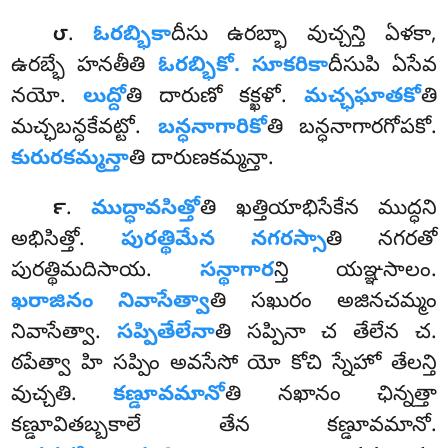
.
ఓరబ్భికా
దీసు ఉరబ్భా వుచ్చన్తి ఏళకా,
౮
ఉరబ్భే హనతీతి
ఓరబ్భికో. సూకరికా
దీసుపి ఏసేవ
నయో.
లుద్దో
తి దారుణో కక్ఖళో.
మచ్ఛఘాతకో
తి
మచ్ఛబన్ధకేవట్టో.
బన్ధనాగారికో
తి బన్ధనాగారగోపకో.
కురురకమ్మన్తా
తి దారుణకమ్మన్తా.
.
ముద్ధావసిత్తో
తి
ఖత్తియాభిసేకేన ముద్ధని
౯
అభిసిత్తో.
పురత్థిమేన నగరస్సా
తి నగరతో
పురత్థిమదిసాయ.
సన్థాగార
న్తి యఞ్ఞసాలం.
ఖరాజినం నివాసేత్వా
తి సఖురం అజినచమ్మం
నివాసేత్వా.
సప్పితేలేనా
తి సప్పినా చ తేలేన చ.
ఠపేత్వా హి సప్పిం అవసేసో యో కోచి స్నేహో తేలన్తి
వుచ్చతి.
కణ్డూవమానో
తి నఖానం ఛిన్నత్తా
కణ్డూవితబ్బకాలే తేన కణ్డూవమానో.