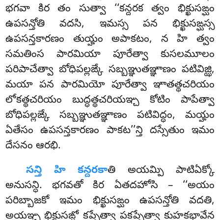
భగవా కిర తం సుత్వా ‘‘కన్దరక త్వం భిక్ఖుసఙ్ఘం
ఉపసన్తోతి వదసి, ఇమస్స పన భిక్ఖుసఙ్ఘస్స
ఉపసన్తకారణం తుయ్హం అపాకటం, న హి త్వం
సమతింస పారమియా పూరేత్వా కుసలమూలం
పరిపాచేత్వా బోధిపల్లఙ్కే సబ్బఞ్ఞుతఞ్ఞాణం పటివిజ్ఝి,
మయా పన పారమియో పూరేత్వా ఞాతత్థచరియం
లోకత్థచరియం బుద్ధత్థచరియఞ్చ కోటిం పాపేత్వా
బోధిపల్లఙ్కే సబ్బఞ్ఞుతఞ్ఞాణం పటివిద్ధం, మయ్హం
ఏతేసం ఉపసన్తకారణం పాకట’’న్తి దస్సేతుం ఇమం
దేసనం ఆరభి.
సన్తి హి కన్దరకా
తి అయమ్పి పాటిఏక్కో
అనుసన్ధి. భగవతో కిర ఏతదహోసి – ‘‘అయం
పరిబ్బాజకో ఇమం భిక్ఖుసఙ్ఘం ఉపసన్తోతి వదతి,
అయఞ్చ భిక్ఖుసఙ్ఘో కప్పేత్వా పకప్పేత్వా కుహకభావేన