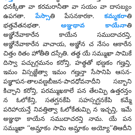
ధనక్కీతా వా కరమరానీతా వా సయం వా దాసబ్యం
ఉపగతా.
పేస్సా
తి పేసనకారకా.
కమ్మకరా
తి
భత్తవేతనభతా.
అఞ్ఞథావ కాయేనా
తి
అఞ్ఞేనేవాకారేన కాయేన సముదాచరన్తి,
అఞ్ఞేనేవాకారేన వాచాయ, అఞ్ఞేన చ నేసం ఆకారేన
చిత్తం ఠితం హోతీతి దస్సేతి. తత్థ యే సమ్ముఖా సామికే
దిస్వా పచ్చుగ్గమనం కరోన్తి, హత్థతో భణ్డకం గణ్హన్తి,
ఇమం
విస్సజ్జేత్వా ఇమం గణ్హన్తా సేసానిపి ఆసన-
పఞ్ఞాపన-తాలవణ్టబీజన-పాదధోవనాదీని సబ్బాని
కిచ్చాని కరోన్తి, పరమ్ముఖకాలే పన తేలమ్పి ఉత్తరన్తం
న ఓలోకేన్తి, సతగ్ఘనకేపి సహస్సగ్ఘనకేపి కమ్మే
పరిహాయన్తే నివత్తిత్వా ఓలోకేతుమ్పి న ఇచ్ఛన్తి, ఇమే
అఞ్ఞథా కాయేన సముదాచరన్తి నామ. యే పన
సమ్ముఖా ‘‘అమ్హాకం సామి అమ్హాకం అయ్యో’’తిఆదీని