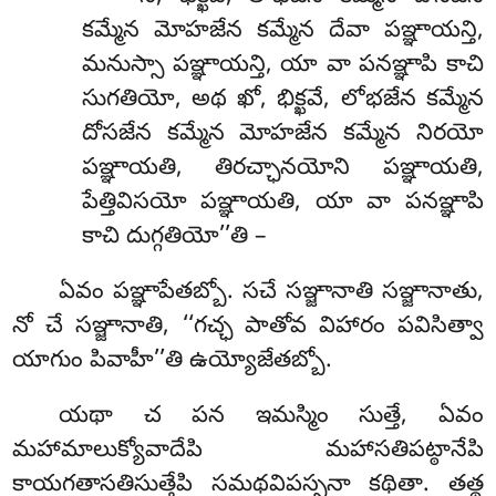
కమ్మేన మోహజేన కమ్మేన దేవా పఞ్ఞాయన్తి,
మనుస్సా పఞ్ఞాయన్తి, యా వా పనఞ్ఞాపి కాచి
సుగతియో, అథ ఖో, భిక్ఖవే, లోభజేన కమ్మేన
దోసజేన కమ్మేన మోహజేన కమ్మేన నిరయో
పఞ్ఞాయతి, తిరచ్ఛానయోని పఞ్ఞాయతి,
పేత్తివిసయో పఞ్ఞాయతి, యా వా పనఞ్ఞాపి
కాచి దుగ్గతియో’’తి –
ఏవం పఞ్ఞాపేతబ్బో. సచే సఞ్జానాతి సఞ్జానాతు,
నో చే సఞ్జానాతి, ‘‘గచ్ఛ పాతోవ విహారం పవిసిత్వా
యాగుం పివాహీ’’తి ఉయ్యోజేతబ్బో.
యథా చ పన ఇమస్మిం సుత్తే, ఏవం
మహామాలుక్యోవాదేపి మహాసతిపట్ఠానేపి
కాయగతాసతిసుత్తేపి సమథవిపస్సనా కథితా. తత్థ