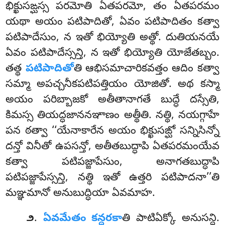
భిక్ఖుసఙ్ఘస్స పరమోతి ఏతపరమో, తం ఏతపరమం
యథా అయం పటిపాదితో, ఏవం పటిపాదితం కత్వా
పటిపాదేసుం, న ఇతో భియ్యోతి అత్థో. దుతియనయే
ఏవం పటిపాదేస్సన్తి, న ఇతో భియ్యోతి యోజేతబ్బం.
తత్థ
పటిపాదితో
తి ఆభిసమాచారికవత్తం ఆదిం కత్వా
సమ్మా అపచ్చనీకపటిపత్తియం యోజితో. అథ కస్మా
అయం పరిబ్బాజకో
అతీతానాగతే బుద్ధే దస్సేతి,
కిమస్స తియద్ధజాననఞాణం అత్థీతి. నత్థి, నయగ్గాహే
పన ఠత్వా
‘‘యేనాకారేన అయం భిక్ఖుసఙ్ఘో సన్నిసిన్నో
దన్తో వినీతో ఉపసన్తో, అతీతబుద్ధాపి ఏతపరమంయేవ
కత్వా పటిపజ్జాపేసుం, అనాగతబుద్ధాపి
పటిపజ్జాపేస్సన్తి, నత్థి ఇతో ఉత్తరి పటిపాదనా’’తి
మఞ్ఞమానో అనుబుద్ధియా ఏవమాహ.
.
ఏవమేతం కన్దరకా
తి పాటిఏక్కో అనుసన్ధి.
౨