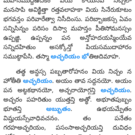
మహాసముద్దఉదకం వియ కాయేనపి నిచ్చలా
మనసాపి అవిక్ఖిత్తా రత్తవలాహకా వియ సినేరుకూటం
భగవన్తం పరివారేత్వా నిసీదింసు. పరిబ్బాజకస్స ఏవం
సన్నిసిన్నం పరిసం దిస్వా మహన్తం పీతిసోమనస్సం
ఉప్పజ్జి. ఉప్పన్నం పన అన్తోహదయస్మింయేవ
సన్నిదహితుం అసక్కోన్తో పియసముదాహారం
సముట్ఠాపేసి. తస్మా
అచ్ఛరియం భో
తిఆదిమాహ.
తత్థ అన్ధస్స పబ్బతారోహనం వియ నిచ్చం న
హోతీతి
అచ్ఛరియం
. అయం తావ సద్దనయో. అయం
పన అట్ఠకథానయో
, అచ్ఛరాయోగ్గన్తి
అచ్ఛరియం
.
అచ్ఛరం పహరితుం యుత్తన్తి అత్థో. అభూతపుబ్బం
భూతన్తి
అబ్భుతం
. ఉభయమ్పేతం
విమ్హయస్సేవాధివచనం. తం పనేతం
గరహఅచ్ఛరియం, పసంసాఅచ్ఛరియన్తి దువిధం