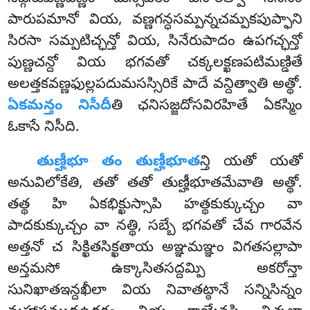
పారుపమానో వియ, వణ్ణగన్ధసమ్పన్నచమ్పకపుప్ఫాని
సిరసా సమ్పటిచ్ఛన్తో వియ, సినేరుపాదం ఉపగచ్ఛన్తో
పుణ్ణచన్దో వియ భగవతో చక్కలక్ఖణపటిమణ్డితే
అలత్తకవణ్ణఫుల్లపదుమసస్సిరికే పాదే వన్దిత్వాతి అత్థో.
ఏకమన్తం నిసీదీ
తి ఛనిసజ్జదోసవిరహితే ఏకస్మిం
ఓకాసే నిసీది.
తుణ్హీభూ
తం తుణ్హీభూత
న్తి యతో యతో
అనువిలోకేతి, తతో తతో తుణ్హీభూతమేవాతి అత్థో.
తత్థ హి ఏకభిక్ఖుస్సాపి హత్థకుక్కుచ్చం వా
పాదకుక్కుచ్చం వా నత్థి, సబ్బే భగవతో చేవ గారవేన
అత్తనో చ సిక్ఖితసిక్ఖతాయ అఞ్ఞమఞ్ఞం విగతసల్లాపా
అన్తమసో ఉక్కాసితసద్దమ్పి అకరోన్తా
సునిఖాతఇన్దఖీలా వియ నివాతట్ఠానే సన్నిసిన్నం