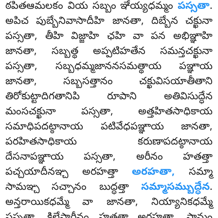
ఠపితఆమలకం వియ సబ్బం ఞేయ్యధమ్మం
పస్సతా
.
అపిచ పుబ్బేనివాసాదీహి జానతా, దిబ్బేన చక్ఖునా
పస్సతా, తీహి విజ్జాహి ఛహి వా పన అభిఞ్ఞాహి
జానతా, సబ్బత్థ అప్పటిహతేన సమన్తచక్ఖునా
పస్సతా, సబ్బధమ్మజాననసమత్థాయ పఞ్ఞాయ
జానతా, సబ్బసత్తానం చక్ఖువిసయాతీతాని
తిరోకుట్టాదిగతానిపి రూపాని అతివిసుద్ధేన
మంసచక్ఖునా పస్సతా, అత్తహితసాధికాయ
సమాధిపదట్ఠానాయ పటివేధపఞ్ఞాయ జానతా,
పరహితసాధికాయ కరుణాపదట్ఠానాయ
దేసనాపఞ్ఞాయ పస్సతా, అరీనం హతత్తా
పచ్చయాదీనఞ్చ అరహత్తా
అరహతా,
సమ్మా
సామఞ్చ సచ్చానం బుద్ధత్తా
సమ్మాసమ్బుద్ధేన
.
అన్తరాయికధమ్మే వా జానతా, నియ్యానికధమ్మే