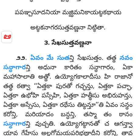
పపఞ్చసూదనియా మజ్ఝిమనికాయట్ఠకథాయ
అట్ఠకనాగరసుత్తవణ్ణనా నిట్ఠితా.
📜
౩. సేఖసుత్తవణ్ణనా
.
ఏవం
మే సుత
న్తి సేఖసుత్తం. తత్థ
నవం
౨౨
సన్థాగార
న్తి అధునా కారితం సన్థాగారం, ఏకా
మహాసాలాతి అత్థో. ఉయ్యోగకాలాదీసు హి రాజానో
తత్థ ఠత్వా ‘‘ఏత్తకా పురతో గచ్ఛన్తు, ఏత్తకా పచ్ఛా,
ఏత్తకా ఉభోహి పస్సేహి, ఏత్తకా హత్థీసు అభిరుహన్తు,
ఏత్తకా అస్సేసు, ఏత్తకా రథేసు తిట్ఠన్తూ’’తి ఏవం సన్థం
కరోన్తి, మరియాదం బన్ధన్తి, తస్మా తం ఠానం
సన్థాగార
న్తి వుచ్చతి. ఉయ్యోగట్ఠానతో చ ఆగన్త్వా
యావ గేహేసు అల్లగోమయపరిభణ్డాదీని కరోన్తి, తావ