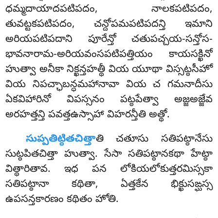
ధమ్మదాయాదపటిపదం, నాలకపటిపదం,
తువట్టకపటిపదం, చన్దోపమపటిపదన్తి ఇమాని
అరియపటిపదాని పూరేన్తో చతుపచ్చయ-సన్తోస-
భావనారామ-అరియవంసపటిపత్తియం కాయసక్ఖినో
హుత్వా అనీకా నిక్ఖన్తహత్థీ వియ యూథా విస్సట్ఠసీహో
వియ నిపచ్ఛాబన్ధమహానావా వియ చ గమనాదీసు
ఏకవిహారినో విపస్సనం పట్ఠపేత్వా అజ్జఅజ్జేవ
అరహత్తన్తి పవత్తఉస్సాహా విహరన్తీతి అత్థో.
సుప్పతిట్ఠితచిత్తా
తి చతూసు సతిపట్ఠానేసు
సుట్ఠపితచిత్తా హుత్వా. సేసా సతిపట్ఠానకథా హేట్ఠా
విత్థారితావ. ఇధ పన లోకియలోకుత్తరమిస్సకా
సతిపట్ఠానా కథితా, ఏత్తకేన భిక్ఖుసఙ్ఘస్స
ఉపసన్తకారణం కథితం హోతి.