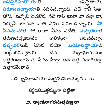
అనన్తరహితాయా
తి అసన్థతాయ.
సరూపవచ్ఛాయా
తి సదిసవచ్ఛాయ. సచే గావీ సేతా
హోతి, వచ్ఛోపి సేతకోవ. సచే గావీ కబరా వా రత్తా వా,
వచ్ఛోపి తాదిసో వాతి ఏవం సరూపవచ్ఛాయ.
సో
ఏవమాహా
తి సో రాజా ఏవం వదేతి.
వచ్ఛతరా
తి
తరుణవచ్ఛకభావం అతిక్కన్తా బలవవచ్ఛా.
వచ్ఛతరీ
సుపి ఏసేవ నయో.
బరిహిసత్థాయా
తి
పరిక్ఖేపకరణత్థాయ చేవ యఞ్ఞభూమియం
అత్థరణత్థాయ చ. సేసం హేట్ఠా తత్థ తత్థ విత్థారితత్తా
ఉత్తానమేవాతి.
పపఞ్చసూదనియా మజ్ఝిమనికాయట్ఠకథాయ
కన్దరకసుత్తవణ్ణనా నిట్ఠితా.
౨. అట్ఠకనాగరసుత్తవణ్ణనా