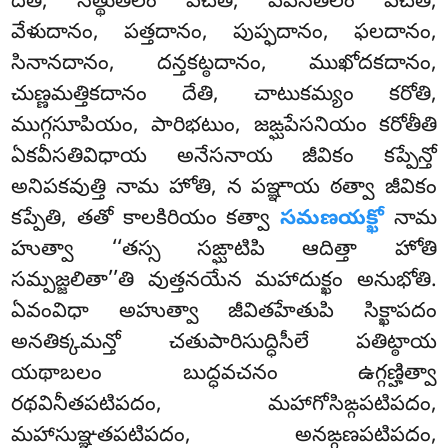
దేతి, నత్థుతేలం పచతి, పివనతేలం పచతి,
వేళుదానం, పత్తదానం, పుప్ఫదానం, ఫలదానం,
సినానదానం, దన్తకట్ఠదానం, ముఖోదకదానం,
చుణ్ణమత్తికదానం దేతి, చాటుకమ్యం కరోతి,
ముగ్గసూపియం, పారిభటుం, జఙ్ఘపేసనియం కరోతీతి
ఏకవీసతివిధాయ అనేసనాయ జీవికం కప్పేన్తో
అనిపకవుత్తి నామ హోతి, న పఞ్ఞాయ ఠత్వా జీవికం
కప్పేతి, తతో కాలకిరియం కత్వా
సమణయక్ఖో
నామ
హుత్వా ‘‘తస్స సఙ్ఘాటిపి ఆదిత్తా హోతి
సమ్పజ్జలితా’’తి వుత్తనయేన మహాదుక్ఖం అనుభోతి.
ఏవంవిధా అహుత్వా జీవితహేతుపి సిక్ఖాపదం
అనతిక్కమన్తో చతుపారిసుద్ధిసీలే పతిట్ఠాయ
యథాబలం బుద్ధవచనం ఉగ్గణ్హిత్వా
రథవినీతపటిపదం, మహాగోసిఙ్గపటిపదం,
మహాసుఞ్ఞతపటిపదం, అనఙ్గణపటిపదం,