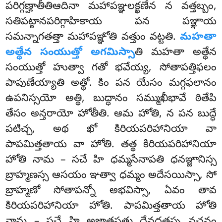
పరిగ్గణ్హాతీతిఆదినా మహాపఞ్ఞలక్ఖణేన న వత్తబ్బం,
సతిపట్ఠానపరిగ్గాహికాయ పన పఞ్ఞాయ
సమన్నాగతత్తా మహాపఞ్ఞోతి వత్తుం వట్టతి.
మహతా
అత్థేన సంయుత్తో అగమిస్సా
తి మహతా అత్థేన
సంయుత్తో హుత్వా గతో భవేయ్య, సోతాపత్తిఫలం
పాపుణేయ్యాతి అత్థో. కిం పన యేసం మగ్గఫలానం
ఉపనిస్సయో అత్థి, బుద్ధానం సమ్ముఖీభావే ఠితేపి
తేసం అన్తరాయో హోతీతి. ఆమ హోతి, న పన బుద్ధే
పటిచ్చ, అథ ఖో కిరియపరిహానియా వా
పాపమిత్తతాయ వా హోతి. తత్థ కిరియపరిహానియా
హోతి నామ – సచే హి ధమ్మసేనాపతి ధనఞ్జానిస్స
బ్రాహ్మణస్స ఆసయం ఞత్వా ధమ్మం అదేసయిస్సా, సో
బ్రాహ్మణో సోతాపన్నో అభవిస్సా, ఏవం తావ
కిరియపరిహానియా హోతి. పాపమిత్తతాయ హోతి
నామ – సచే హి అజాతసత్తు దేవదత్తస్స వచనం