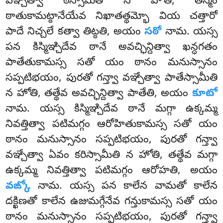
వఞ్చేత్వా ఠస్సామీతి న హోతి, తస్మిం
ఠాతుకామట్ఠానేయేవ నిఖాతత్థమ్భో వియ చత్తారో
పాదే నిచ్చలే కత్వా తిట్ఠతి, అయం
సఠో
నామ. యస్స
పన కిస్మిఞ్చిదేవ ఠానే అవచ్ఛిన్దిత్వా ఖన్ధగతం
పాతేతుకామస్స సతో యం ఠానం మనుస్సానం
సప్పటిభయం, పురతో గన్త్వా వఞ్చేత్వా పాతేస్సామీతి
న హోతి, తత్థేవ అవచ్ఛిన్దిత్వా పాతేతి, అయం
కూటో
నామ. యస్స కిస్మిఞ్చిదేవ ఠానే మగ్గా ఉక్కమ్మ
నివత్తిత్వా పటిమగ్గం ఆరోహితుకామస్స
సతో యం
ఠానం మనుస్సానం సప్పటిభయం, పురతో గన్త్వా
వఞ్చేత్వా ఏవం కరిస్సామీతి న హోతి, తత్థేవ మగ్గా
ఉక్కమ్మ నివత్తిత్వా పటిమగ్గం ఆరోహతి, అయం
వఙ్కో
నామ. యస్స పన కాలేన వామతో కాలేన
దక్ఖిణతో కాలేన ఉజుమగ్గేనేవ గన్తుకామస్స సతో యం
ఠానం మనుస్సానం సప్పటిభయం, పురతో గన్త్వా