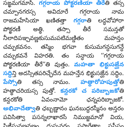
సఙ్ఖమగమాసి.
గగ్గరాయ పోక్ఖరణియా తీరే
తి తస్స
చమ్పానగరస్స అవిదూరే గగ్గరాయ నామ
రాజమహేసియా ఖణితత్తా
గగ్గరా
తి లద్ధవోహారా
పోక్ఖరణీ అత్థి. తస్సా తీరే సమన్తతో
నీలాదిపఞ్చవణ్ణకుసుమపటిమణ్డితం మహన్తం
చమ్పకవనం. తస్మిం భగవా కుసుమగన్ధసుగన్ధే
చమ్పకవనే విహరతి. తం సన్ధాయ ‘‘గగ్గరాయ
పోక్ఖరణియా తీరే’’తి వుత్తం.
మహతా భిక్ఖుసఙ్ఘేన
సద్ధి
న్తి అదస్సితపరిచ్ఛేదేన మహన్తేన భిక్ఖుసఙ్ఘేన సద్ధిం.
పేస్సో
తి తస్స నామం.
హత్థారోహపుత్తో
తి
హత్థాచరియస్స పుత్తో.
కన్దరకో
చ పరిబ్బాజకో
తి
కన్దరకోతి ఏవంనామో
ఛన్నపరిబ్బాజకో.
అభివాదేత్వా
తి ఛబ్బణ్ణానం ఘనబుద్ధరస్మీనం అన్తరం
పవిసిత్వా పసన్నలాఖారసే నిముజ్జమానో వియ,
సిఙ్గీసువణ్ణవణ్ణం దుస్సవరం పసారేత్వా ససీసం