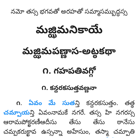
నమో తస్స భగవతో అరహతో సమ్మాసమ్బుద్ధస్స
మజ్ఝిమనికాయే
మజ్ఝిమపణ్ణాస-అట్ఠకథా
౧. గహపతివగ్గో
౧. కన్దరకసుత్తవణ్ణనా
.
ఏవం
మే సుత
న్తి కన్దరకసుత్తం. తత్థ
౧
చమ్పాయ
న్తి ఏవంనామకే నగరే. తస్స హి నగరస్స
ఆరామపోక్ఖరణీఆదీసు తేసు తేసు ఠానేసు
చమ్పకరుక్ఖావ ఉస్సన్నా అహేసుం, తస్మా చమ్పాతి