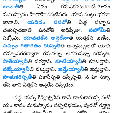
జానాతీ
తి ఏవం గహనకసటకేరాటియానం
మనుస్సానం హితాహితపటిపదం యావ సుట్ఠు భగవా
జానాతి.
యదిదం పసవో
తి ఏత్థ సబ్బాపి
చతుప్పదజాతి పసవోతి అధిప్పేతా.
పహోమీ
తి
సక్కోమి.
యావతకేన అన్తరేనా
తి యత్తకేన ఖణేన.
చమ్పం గతాగతం కరిస్సతీ
తి అస్సమణ్డలతో యావ
చమ్పానగరద్వారా గమనఞ్చ ఆగమనఞ్చ కరిస్సతి.
సాఠేయ్యానీ
తి సఠత్తాని.
కూటేయ్యానీ
తి కూటత్తాని.
వఙ్కేయ్యానీ
తి వఙ్కత్తాని.
జిమ్హేయ్యానీ
తి జిమ్హత్తాని.
పాతుకరిస్సతీ
తి పకాసేస్సతి దస్సేస్సతి. న హి సక్కా
తేన తాని ఏత్తకేన అన్తరేన దస్సేతుం.
తత్థ యస్స కిస్మిఞ్చిదేవ ఠానే ఠాతుకామస్స సతో
యం ఠానం మనుస్సానం సప్పటిభయం, పురతో గన్త్వా