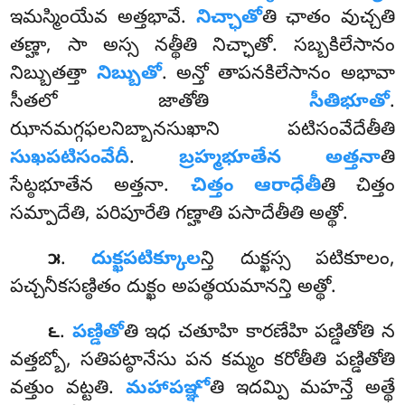
ఇమస్మింయేవ అత్తభావే.
నిచ్ఛాతో
తి ఛాతం వుచ్చతి
తణ్హా, సా అస్స నత్థీతి నిచ్ఛాతో. సబ్బకిలేసానం
నిబ్బుతత్తా
నిబ్బుతో
. అన్తో తాపనకిలేసానం అభావా
సీతలో జాతోతి
సీతిభూతో
.
ఝానమగ్గఫలనిబ్బానసుఖాని పటిసంవేదేతీతి
సుఖపటిసంవేదీ
.
బ్రహ్మభూతేన అత్తనా
తి
సేట్ఠభూతేన అత్తనా.
చిత్తం ఆరాధేతీ
తి చిత్తం
సమ్పాదేతి, పరిపూరేతి గణ్హాతి పసాదేతీతి అత్థో.
.
దుక్ఖపటిక్కూల
న్తి దుక్ఖస్స పటికూలం,
౫
పచ్చనీకసణ్ఠితం దుక్ఖం అపత్థయమానన్తి అత్థో.
.
పణ్డితో
తి ఇధ చతూహి కారణేహి పణ్డితోతి న
౬
వత్తబ్బో, సతిపట్ఠానేసు పన కమ్మం కరోతీతి పణ్డితోతి
వత్తుం వట్టతి.
మహాపఞ్ఞో
తి ఇదమ్పి మహన్తే అత్థే