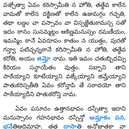
వఞ్చేత్వా ఏవం కరిస్సామీతి న హోతి, తత్థేవ కాలేన
వామతో కాలేన దక్ఖిణతో కాలేన ఉజుమగ్గం గచ్ఛతి,
తథా లణ్డం వా పస్సావం వా విస్సజ్జేతుకామస్స సతో
ఇదం ఠానం సుసమ్మట్ఠం ఆకిణ్ణమనుస్సం రమణీయం,
ఇమస్మిం ఠానే ఏవరూపం కాతుం న యుత్తం, పురతో
గన్త్వా పటిచ్ఛన్నఠానే కరిస్సామీతి న హోతి, తత్థేవ
కరోతి, అయం
జిమ్హో
నామ. ఇతి ఇమం చతుబ్బిధమ్పి
కిరియం సన్ధాయేతం వుత్తం. సబ్బాని తాని
సాఠేయ్యాని
కూటేయ్యాని వఙ్కేయ్యాని జిమ్హేయ్యాని
పాతుకరిస్సతీతి ఏవం కరోన్తాపి తే సఠాదయో తాని
సాఠేయ్యాదీని పాతుకరోన్తి నామ.
ఏవం పసూనం ఉత్తానభావం దస్సేత్వా ఇదాని
మనుస్సానం గహనభావం దస్సేన్తో
అమ్హాకం పన,
భన్తే
తిఆదిమాహ. తత్థ
దాసా
తి అన్తోజాతకా వా