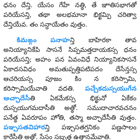
ధనం దేన్తి. యేసం గేహే నత్థి, తే ఞాతిసభాగతో
పరియేసన్తి, తథా అలభమానా భిక్ఖమ్పి చరిత్వా
దేన్తియేవ. తం సన్ధాయేతం వుత్తం.
కిమఙ్గం పనాహ
న్తి బాహిరకా తావ
అనియ్యానికేపి సాసనే సిప్పమత్తదాయకస్స ధనం
పరియేసన్తి; అహం పన ఏవంవిధే నియ్యానికసాసనే
ఏకాదసవిధం అమతుప్పత్తిపటిపదం దేసేన్తస్స
ఆచరియస్స పూజం కిం న కరిస్సామి,
కరిస్సామియేవాతి వదతి.
పచ్చేకదుస్సయుగేన
అచ్ఛాదేసీ
తి ఏకమేకస్స భిక్ఖునో ఏకేకం
దుస్సయుగమదాసీతి అత్థో. సముదాచారవచనం
పనేత్థ ఏవరూపం హోతి, తస్మా అచ్ఛాదేసీతి వుత్తం.
పఞ్చసతవిహార
న్తి పఞ్చసతగ్ఘనికం పణ్ణసాలం
కారేసీతి అత్థో. సేసం సబ్బత్థ ఉత్తానమేవాతి.