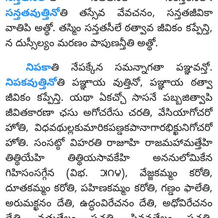
సన్తతవుత్తినో
తి
తస్సేవ
వేవచనం, సన్తతజీవికా
వాతిపి అత్థో. తస్మిం సన్తతసీలే ఠత్వావ జీవికం కప్పేన్తి,
న దుస్సీల్యం మరణం పాపుణన్తీతి అత్థో.
నిపకా
తి నేపక్కేన సమన్నాగతా పఞ్ఞవన్తో.
నిపకవుత్తినో
తి పఞ్ఞాయ వుత్తినో, పఞ్ఞాయ ఠత్వా
జీవికం కప్పేన్తి. యథా ఏకచ్చో సాసనే పబ్బజిత్వాపి
జీవితకారణా ఛసు అగోచరేసు చరతి, వేసియాగోచరో
హోతి, విధవథుల్లకుమారికపణ్డకపానాగారభిక్ఖునిగోచరో
హోతి. సంసట్ఠో విహరతి రాజూహి రాజమహామత్తేహి
తిత్థియేహి తిత్థియసావకేహి అననులోమికేన
గిహిసంసగ్గేన (విభ. ౫౧౪), వేజ్జకమ్మం కరోతి,
దూతకమ్మం కరోతి, పహిణకమ్మం కరోతి, గణ్డం ఫాలేతి,
అరుమక్ఖనం దేతి, ఉద్ధంవిరేచనం దేతి, అధోవిరేచనం