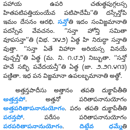
పహాయ ఉపరి చతుత్థపుగ్గలస్స
హితపటిపత్తియంయేవ పటిపాదేమీ’’తి దస్సేన్తోపి
ఇమం దేసనం ఆరభి.
సన్తో
తి ఇదం సంవిజ్జమానాతి
పదస్సేవ వేవచనం. ‘‘సన్తా హోన్తి సమితా
వూపసన్తా’’తి (విభ. ౫౪౨) ఏత్థ హి నిరుద్ధా సన్తాతి
వుత్తా. ‘‘సన్తా ఏతే విహారా అరియస్స వినయే
వుచ్చన్తీ’’తి ఏత్థ (మ. ని. ౧.౮౨) నిబ్బుతా. ‘‘సన్తో
హవే సబ్భి పవేదయన్తీ’’తి ఏత్థ (జా. ౨.౨౧.౪౧౩)
పణ్డితా. ఇధ పన విజ్జమానా ఉపలబ్భమానాతి అత్థో.
అత్తన్తపాదీసు
అత్తానం తపతి దుక్ఖాపేతీతి
అత్తన్తపో
. అత్తనో
పరితాపనానుయోగం
అత్తపరితాపనానుయోగం
. పరం తపతి దుక్ఖాపేతీతి
పరన్తపో
. పరేసం పరితాపనానుయోగం
పరపరితాపనానుయోగం
.
దిట్ఠేవ ధమ్మే
తి