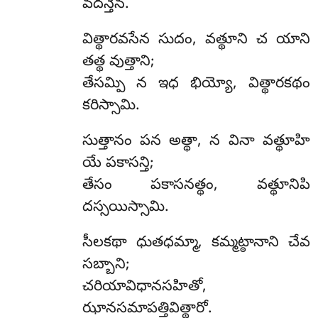
వదన్తేన.
విత్థారవసేన సుదం, వత్థూని చ యాని
తత్థ వుత్తాని;
తేసమ్పి న ఇధ భియ్యో, విత్థారకథం
కరిస్సామి.
సుత్తానం
పన అత్థా, న వినా వత్థూహి
యే పకాసన్తి;
తేసం పకాసనత్థం, వత్థూనిపి
దస్సయిస్సామి.
సీలకథా ధుతధమ్మా, కమ్మట్ఠానాని చేవ
సబ్బాని;
చరియావిధానసహితో,
ఝానసమాపత్తివిత్థారో.