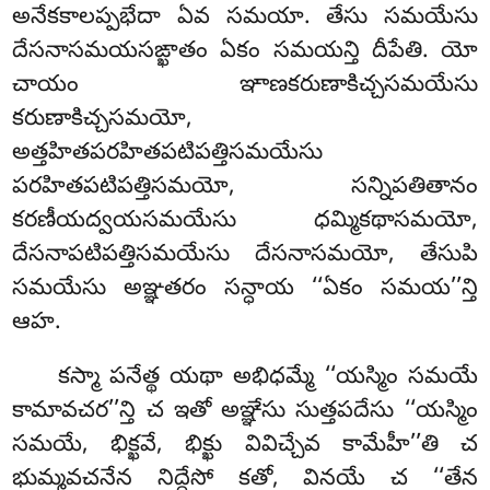
అనేకకాలప్పభేదా
ఏవ సమయా. తేసు సమయేసు
దేసనాసమయసఙ్ఖాతం ఏకం సమయన్తి దీపేతి. యో
చాయం ఞాణకరుణాకిచ్చసమయేసు
కరుణాకిచ్చసమయో,
అత్తహితపరహితపటిపత్తిసమయేసు
పరహితపటిపత్తిసమయో
, సన్నిపతితానం
కరణీయద్వయసమయేసు ధమ్మికథాసమయో,
దేసనాపటిపత్తిసమయేసు దేసనాసమయో, తేసుపి
సమయేసు అఞ్ఞతరం సన్ధాయ ‘‘ఏకం సమయ’’న్తి
ఆహ.
కస్మా పనేత్థ యథా అభిధమ్మే ‘‘యస్మిం సమయే
కామావచర’’న్తి చ ఇతో అఞ్ఞేసు సుత్తపదేసు ‘‘యస్మిం
సమయే, భిక్ఖవే, భిక్ఖు వివిచ్చేవ కామేహీ’’తి చ
భుమ్మవచనేన నిద్దేసో కతో, వినయే చ ‘‘తేన