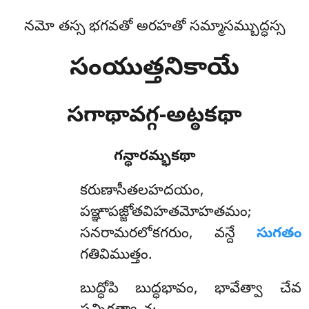
నమో తస్స భగవతో అరహతో సమ్మాసమ్బుద్ధస్స
సంయుత్తనికాయే
సగాథావగ్గ-అట్ఠకథా
గన్థారమ్భకథా
కరుణాసీతలహదయం
,
పఞ్ఞాపజ్జోతవిహతమోహతమం;
సనరామరలోకగరుం, వన్దే
సుగతం
గతివిముత్తం.
బుద్ధోపి బుద్ధభావం, భావేత్వా చేవ