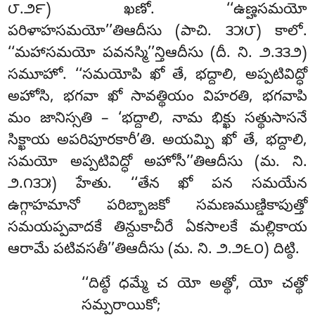
౮.౨౯) ఖణో. ‘‘ఉణ్హసమయో
పరిళాహసమయో’’తిఆదీసు (పాచి. ౩౫౮) కాలో.
‘‘మహాసమయో
పవనస్మి’’న్తిఆదీసు (దీ. ని. ౨.౩౩౨)
సమూహో. ‘‘సమయోపి ఖో తే, భద్దాలి, అప్పటివిద్ధో
అహోసి, భగవా ఖో సావత్థియం విహరతి, భగవాపి
మం జానిస్సతి – ‘భద్దాలి, నామ భిక్ఖు సత్థుసాసనే
సిక్ఖాయ అపరిపూరకారీ’తి. అయమ్పి ఖో తే
, భద్దాలి,
సమయో అప్పటివిద్ధో అహోసీ’’తిఆదీసు (మ. ని.
౨.౧౩౫) హేతు. ‘‘తేన ఖో పన సమయేన
ఉగ్గాహమానో పరిబ్బాజకో సమణముణ్డికాపుత్తో
సమయప్పవాదకే తిన్దుకాచీరే ఏకసాలకే మల్లికాయ
ఆరామే పటివసతీ’’తిఆదీసు (మ. ని. ౨.౨౬౦) దిట్ఠి.
‘‘దిట్ఠే ధమ్మే చ యో అత్థో, యో చత్థో
సమ్పరాయికో;