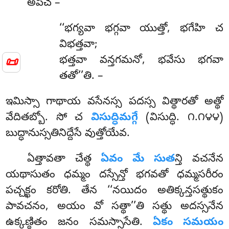
అపిచ –
‘‘భగ్యవా భగ్గవా యుత్తో, భగేహి చ
విభత్తవా;
📜
భత్తవా వన్తగమనో, భవేసు భగవా
తతో’’తి. –
ఇమిస్సా గాథాయ వసేనస్స పదస్స విత్థారతో అత్థో
వేదితబ్బో. సో చ
విసుద్ధిమగ్గే
(విసుద్ధి. ౧.౧౪౪)
బుద్ధానుస్సతినిద్దేసే వుత్తోయేవ.
ఏత్తావతా చేత్థ
ఏవం మే సుత
న్తి వచనేన
యథాసుతం ధమ్మం దస్సేన్తో భగవతో ధమ్మసరీరం
పచ్చక్ఖం కరోతి. తేన ‘‘నయిదం అతిక్కన్తసత్థుకం
పావచనం, అయం వో సత్థా’’తి సత్థు అదస్సనేన
ఉక్కణ్ఠితం జనం సమస్సాసేతి.
ఏకం సమయం