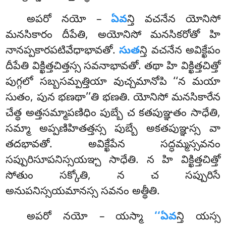
అపరో నయో –
ఏవ
న్తి వచనేన యోనిసో
మనసికారం దీపేతి, అయోనిసో మనసికరోతో హి
నానప్పకారపటివేధాభావతో.
సుత
న్తి వచనేన అవిక్ఖేపం
దీపేతి విక్ఖిత్తచిత్తస్స సవనాభావతో. తథా హి విక్ఖిత్తచిత్తో
పుగ్గలో సబ్బసమ్పత్తియా వుచ్చమానోపి ‘‘న మయా
సుతం, పున
భణథా’’తి భణతి. యోనిసో మనసికారేన
చేత్థ అత్తసమ్మాపణిధిం పుబ్బే చ కతపుఞ్ఞతం సాధేతి,
సమ్మా అప్పణిహితత్తస్స పుబ్బే అకతపుఞ్ఞస్స వా
తదభావతో. అవిక్ఖేపేన
సద్ధమ్మస్సవనం
సప్పురిసూపనిస్సయఞ్చ సాధేతి. న హి విక్ఖిత్తచిత్తో
సోతుం సక్కోతి, న చ సప్పురిసే
అనుపనిస్సయమానస్స సవనం అత్థీతి.
అపరో నయో – యస్మా
‘‘ఏవ
న్తి యస్స