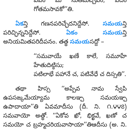
ఏవం మే సుతమిచ్చేవం, వదం
గోతమసావకో’’తి.
ఏక
న్తి గణనపరిచ్ఛేదనిద్దేసో.
సమయ
న్తి
పరిచ్ఛిన్ననిద్దేసో.
ఏకం సమయ
న్తి
అనియమితపరిదీపనం. తత్థ
సమయ
సద్దో –
‘‘సమవాయే ఖణే కాలే, సమూహే
హేతుదిట్ఠిసు;
పటిలాభే పహానే చ, పటివేధే చ దిస్సతి’’.
తథా హిస్స ‘‘అప్పేవ నామ స్వేపి
ఉపసఙ్కమేయ్యామ కాలఞ్చ సమయఞ్చ
ఉపాదాయా’’తి ఏవమాదీసు (దీ. ని. ౧.౪౪౭)
సమవాయో అత్థో. ‘‘ఏకోవ ఖో, భిక్ఖవే, ఖణో చ
సమయో
చ బ్రహ్మచరియవాసాయా’’తిఆదీసు (అ. ని.