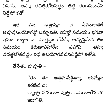
విహాసి. తస్మా తదత్థజోతనత్థం తత్థ కరణవచనేన
నిద్దేసో కతో.
ఇధ పన అఞ్ఞస్మిం చ ఏవంజాతికే
అచ్చన్తసంయోగత్థో సమ్భవతి. యఞ్హి సమయం భగవా
ఇమం అఞ్ఞం వా సుత్తన్తం దేసేసి, అచ్చన్తమేవ తం
సమయం కరుణావిహారేన విహాసి. తస్మా
తదత్థజోతనత్థం ఇధ ఉపయోగవచననిద్దేసో కతోతి.
తేనేతం వుచ్చతి –
‘‘తం తం అత్థమపేక్ఖిత్వా, భుమ్మేన
కరణేన చ;
అఞ్ఞత్ర సమయో వుత్తో, ఉపయోగేన సో
ఇధా’’తి.