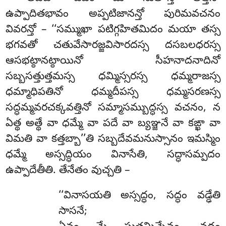
ఉప్పాదితభావం అప్పటిజానన్తో పురిమవచనం
వివరన్తో – ‘‘సమ్ముఖా పటిగ్గహితమిదం మయా తస్స
భగవతో చతువేసారజ్జవిసారదస్స దసబలధరస్స
ఆసభట్ఠానట్ఠాయినో సీహనాదనాదినో
సబ్బసత్తుత్తమస్స ధమ్మిస్సరస్స ధమ్మరాజస్స
ధమ్మాధిపతినో ధమ్మదీపస్స ధమ్మసరణస్స
సద్ధమ్మవరచక్కవత్తినో సమ్మాసమ్బుద్ధస్స వచనం, న
ఏత్థ అత్థే వా ధమ్మే వా పదే వా బ్యఞ్జనే వా కఙ్ఖా వా
విమతి వా కత్తబ్బా’’తి సబ్బదేవమనుస్సానం ఇమస్మిం
ధమ్మే అస్సద్ధియం వినాసేతి, సద్ధాసమ్పదం
ఉప్పాదేతీతి. తేనేతం వుచ్చతి –
‘‘వినాసయతి అస్సద్ధం, సద్ధం వడ్ఢేతి
సాసనే;