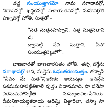
తత్థ
సంయుత్తాగమో
నామ సగాథావగ్గో,
నిదానవగ్గో, ఖన్ధకవగ్గో, సళాయతనవగ్గో, మహావగ్గోతి
పఞ్చవగ్గో హోతి. సుత్తతో –
‘‘సత్త సుత్తసహస్సాని, సత్త సుత్తసతాని
చ;
ద్వాసట్ఠి చేవ సుత్తాని, ఏసో
సంయుత్తసఙ్గహో’’.
భాణవారతో
భాణవారసతం హోతి. తస్స వగ్గేసు
సగాథావగ్గో
ఆది, సుత్తేసు
ఓఘతరణసుత్తం
. తస్సాపి
‘‘ఏవం మే సుత’’న్తిఆదికం ఆయస్మతా ఆనన్దేన
పఠమమహాసఙ్గీతికాలే వుత్తం నిదానమాది. సా పనేసా
పఠమమహాసఙ్గీతి సుమఙ్గలవిలాసినియా
దీఘనికాయట్ఠకథాయ ఆదిమ్హి విత్థారితా, తస్మా సా