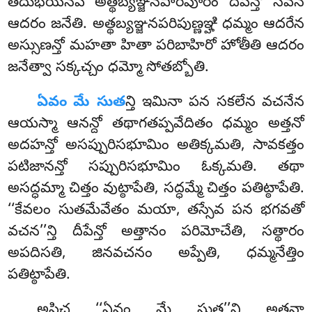
తదుభయేనపి అత్థబ్యఞ్జనపారిపూరిం దీపేన్తో సవనే
ఆదరం జనేతి. అత్థబ్యఞ్జనపరిపుణ్ణఞ్హి
ధమ్మం ఆదరేన
అస్సుణన్తో మహతా
హితా పరిబాహిరో హోతీతి ఆదరం
జనేత్వా సక్కచ్చం ధమ్మో సోతబ్బోతి.
ఏవం
మే సుత
న్తి ఇమినా పన సకలేన వచనేన
ఆయస్మా ఆనన్దో తథాగతప్పవేదితం ధమ్మం అత్తనో
అదహన్తో అసప్పురిసభూమిం అతిక్కమతి, సావకత్తం
పటిజానన్తో సప్పురిసభూమిం ఓక్కమతి. తథా
అసద్ధమ్మా చిత్తం వుట్ఠాపేతి, సద్ధమ్మే చిత్తం పతిట్ఠాపేతి.
‘‘కేవలం సుతమేవేతం మయా, తస్సేవ పన భగవతో
వచన’’న్తి దీపేన్తో అత్తానం పరిమోచేతి, సత్థారం
అపదిసతి, జినవచనం అప్పేతి, ధమ్మనేత్తిం
పతిట్ఠాపేతి.
అపిచ ‘‘ఏవం మే సుత’’న్తి అత్తనా