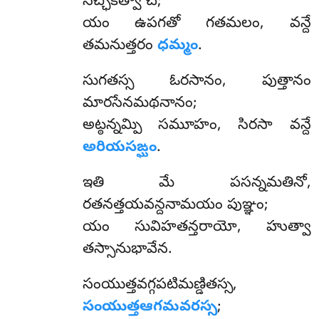
సచ్ఛికత్వా చ;
యం ఉపగతో గతమలం, వన్దే
తమనుత్తరం
ధమ్మం
.
సుగతస్స ఓరసానం, పుత్తానం
మారసేనమథనానం;
అట్ఠన్నమ్పి సమూహం, సిరసా వన్దే
అరియసఙ్ఘం
.
ఇతి
మే పసన్నమతినో,
రతనత్తయవన్దనామయం పుఞ్ఞం;
యం సువిహతన్తరాయో, హుత్వా
తస్సానుభావేన.
సంయుత్తవగ్గపటిమణ్డితస్స,
సంయుత్తఆగమవరస్స
;