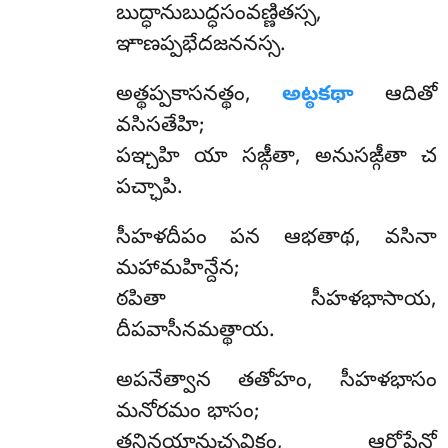
బుద్ధానుబుద్ధసంవణ్ణితస్స,
ఞాణప్పభేదజననస్స.
అత్థప్పకాసనత్థం,
అట్ఠకథా
ఆదితో
వసిసతేహి;
పఞ్చహి యా సఙ్గీతా, అనుసఙ్గీతా చ
పచ్ఛాపి.
సీహళదీపం పన ఆభతాథ, వసినా
మహామహిన్దేన;
ఠపితా సీహళభాసాయ,
దీపవాసీనమత్థాయ.
అపనేత్వాన
తతోహం, సీహళభాసం
మనోరమం భాసం;
తన్తినయానుచ్ఛవికం, ఆరోపేన్తో