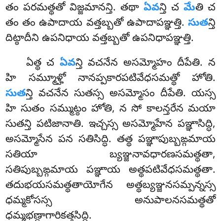
తం పరమత్థతో విజ్జమానన్తి. తథా
ఏవ
న్తి చ
మే
తి చ
తం తం ఉపాదాయ వత్తబ్బతో ఉపాదాపఞ్ఞత్తి.
సుత
న్తి
దిట్ఠాదీని ఉపనిధాయ వత్తబ్బతో ఉపనిధాపఞ్ఞత్తి.
ఏత్థ చ
ఏవ
న్తి వచనేన అసమ్మోహం దీపేతి. న
హి సమ్మూళ్హో నానప్పకారపటివేధసమత్థో హోతి.
సుత
న్తి వచనేన సుతస్స అసమ్మోసం దీపేతి. యస్స
హి సుతం సమ్ముట్ఠం హోతి, న సో కాలన్తరేన మయా
సుతన్తి పటిజానాతి. ఇచ్చస్స అసమ్మోహేన పఞ్ఞాసిద్ధి,
అసమ్మోసేన పన సతిసిద్ధి. తత్థ పఞ్ఞాపుబ్బఙ్గమాయ
సతియా బ్యఞ్జనావధారణసమత్థతా,
సతిపుబ్బఙ్గమాయ పఞ్ఞాయ అత్థపటివేధసమత్థతా
.
తదుభయసమత్థతాయోగేన అత్థబ్యఞ్జనసమ్పన్నస్స
ధమ్మకోసస్స అనుపాలనసమత్థతో
ధమ్మభణ్డాగారికత్తసిద్ధి.