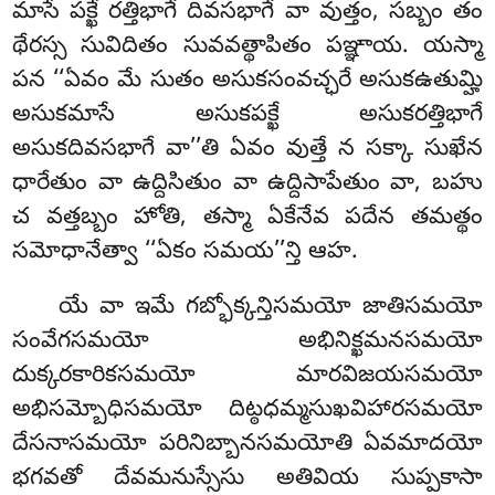
మాసే పక్ఖే రత్తిభాగే దివసభాగే వా వుత్తం, సబ్బం తం
థేరస్స సువిదితం సువవత్థాపితం పఞ్ఞాయ. యస్మా
పన ‘‘ఏవం మే సుతం అసుకసంవచ్ఛరే అసుకఉతుమ్హి
అసుకమాసే అసుకపక్ఖే అసుకరత్తిభాగే
అసుకదివసభాగే వా’’తి ఏవం వుత్తే న సక్కా సుఖేన
ధారేతుం వా ఉద్దిసితుం వా ఉద్దిసాపేతుం వా, బహు
చ వత్తబ్బం హోతి, తస్మా ఏకేనేవ పదేన తమత్థం
సమోధానేత్వా ‘‘ఏకం సమయ’’న్తి ఆహ.
యే వా ఇమే గబ్భోక్కన్తిసమయో జాతిసమయో
సంవేగసమయో అభినిక్ఖమనసమయో
దుక్కరకారికసమయో మారవిజయసమయో
అభిసమ్బోధిసమయో దిట్ఠధమ్మసుఖవిహారసమయో
దేసనాసమయో పరినిబ్బానసమయోతి ఏవమాదయో
భగవతో దేవమనుస్సేసు అతివియ సుప్పకాసా