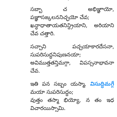
సబ్బా చ అభిఞ్ఞాయో,
పఞ్ఞాసఙ్కలననిచ్ఛయో చేవ;
ఖన్ధాధాతాయతనిన్ద్రియాని, అరియాని
చేవ చత్తారి.
సచ్చాని పచ్చయాకారదేసనా,
సుపరిసుద్ధనిపుణనయా;
అవిముత్తతన్తిమగ్గా, విపస్సనాభావనా
చేవ.
ఇతి పన సబ్బం యస్మా,
విసుద్ధిమగ్గే
మయా సుపరిసుద్ధం;
వుత్తం తస్మా భియ్యో, న తం ఇధ
విచారయిస్సామి.