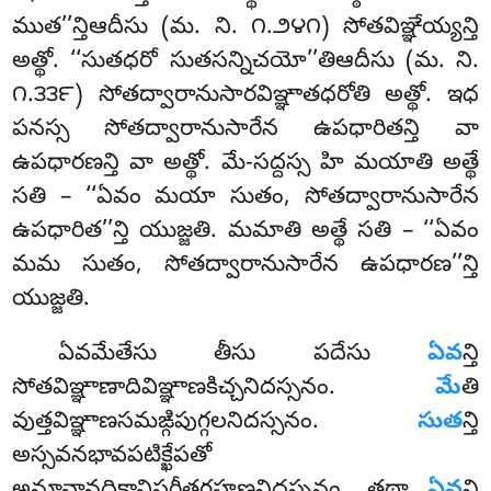
ముత’’న్తిఆదీసు (మ. ని. ౧.౨౪౧) సోతవిఞ్ఞేయ్యన్తి
అత్థో. ‘‘సుతధరో సుతసన్నిచయో’’తిఆదీసు (మ. ని.
౧.౩౩౯) సోతద్వారానుసారవిఞ్ఞాతధరోతి అత్థో. ఇధ
పనస్స సోతద్వారానుసారేన ఉపధారితన్తి వా
ఉపధారణన్తి వా అత్థో. మే-సద్దస్స హి మయాతి అత్థే
సతి – ‘‘ఏవం మయా సుతం, సోతద్వారానుసారేన
ఉపధారిత’’న్తి యుజ్జతి. మమాతి అత్థే సతి – ‘‘ఏవం
మమ సుతం, సోతద్వారానుసారేన ఉపధారణ’’న్తి
యుజ్జతి.
ఏవమేతేసు తీసు పదేసు
ఏవ
న్తి
సోతవిఞ్ఞాణాదివిఞ్ఞాణకిచ్చనిదస్సనం.
మే
తి
వుత్తవిఞ్ఞాణసమఙ్గిపుగ్గలనిదస్సనం.
సుత
న్తి
అస్సవనభావపటిక్ఖేపతో