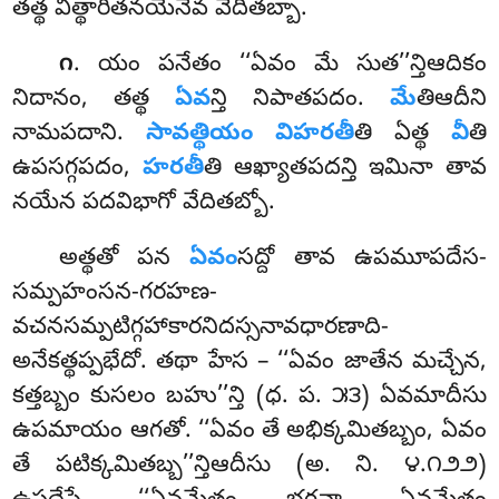
తత్థ విత్థారితనయేనేవ వేదితబ్బా.
. యం
పనేతం ‘‘ఏవం మే సుత’’న్తిఆదికం
౧
నిదానం, తత్థ
ఏవ
న్తి నిపాతపదం.
మే
తిఆదీని
నామపదాని.
సావత్థియం విహరతీ
తి ఏత్థ
వీ
తి
ఉపసగ్గపదం,
హరతీ
తి ఆఖ్యాతపదన్తి ఇమినా తావ
నయేన పదవిభాగో వేదితబ్బో.
అత్థతో పన
ఏవం
సద్దో తావ ఉపమూపదేస-
సమ్పహంసన-గరహణ-
వచనసమ్పటిగ్గహాకారనిదస్సనావధారణాది-
అనేకత్థప్పభేదో. తథా హేస – ‘‘ఏవం జాతేన మచ్చేన,
కత్తబ్బం కుసలం బహు’’న్తి (ధ. ప. ౫౩) ఏవమాదీసు
ఉపమాయం ఆగతో. ‘‘ఏవం తే అభిక్కమితబ్బం
, ఏవం
తే పటిక్కమితబ్బ’’న్తిఆదీసు (అ. ని. ౪.౧౨౨)