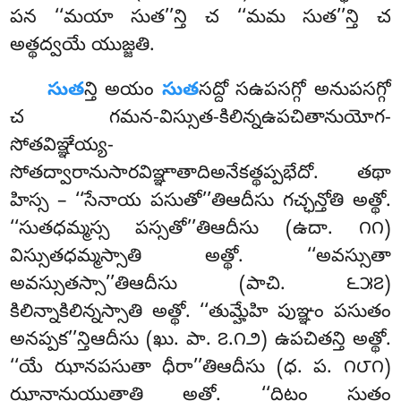
పన ‘‘మయా సుత’’న్తి చ ‘‘మమ సుత’’న్తి చ
అత్థద్వయే యుజ్జతి.
సుత
న్తి అయం
సుత
సద్దో సఉపసగ్గో అనుపసగ్గో
చ గమన-విస్సుత-కిలిన్నఉపచితానుయోగ-
సోతవిఞ్ఞేయ్య-
సోతద్వారానుసారవిఞ్ఞాతాదిఅనేకత్థప్పభేదో. తథా
హిస్స – ‘‘సేనాయ పసుతో’’తిఆదీసు గచ్ఛన్తోతి అత్థో.
‘‘సుతధమ్మస్స పస్సతో’’తిఆదీసు (ఉదా. ౧౧)
విస్సుతధమ్మస్సాతి అత్థో. ‘‘అవస్సుతా
అవస్సుతస్సా’’తిఆదీసు (పాచి. ౬౫౭)
కిలిన్నాకిలిన్నస్సాతి అత్థో. ‘‘తుమ్హేహి పుఞ్ఞం పసుతం
అనప్పక’’న్తిఆదీసు (ఖు. పా. ౭.౧౨) ఉపచితన్తి అత్థో.
‘‘యే ఝానపసుతా ధీరా’’తిఆదీసు (ధ. ప. ౧౮౧)
ఝానానుయుత్తాతి అత్థో. ‘‘దిట్ఠం సుతం