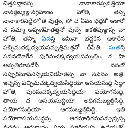
చిత్తసన్తానస్స నానాకారప్పవత్తియా
నానత్థబ్యఞ్జనగ్గహణం హోతి, తస్స
నానాకారనిద్దేసో’’తి వుత్తం, సో చ ఏవం భద్దకో ఆకారో
న సమ్మా అప్పణిహితత్తనో పుబ్బే అకతపుఞ్ఞస్స వా
హోతి, తస్మా
ఏవ
న్తి ఇమినా భద్దకేన ఆకారేన
పచ్ఛిమచక్కద్వయసమ్పత్తిమత్తనో దీపేతి.
సుత
న్తి
సవనయోగేన పురిమచక్కద్వయసమ్పత్తిం. న హి
అప్పతిరూపదేసే వసతో
సప్పురిసూపనిస్సయవిరహితస్స వా సవనం అత్థి.
ఇచ్చస్స పచ్ఛిమచక్కద్వయసిద్ధియా ఆసయసుద్ధి సిద్ధా
హోతి, పురిమచక్కద్వయసిద్ధియా పయోగసుద్ధి,
తాయ చ ఆసయసుద్ధియా అధిగమబ్యత్తిసిద్ధి,
పయోగసుద్ధియా ఆగమబ్యత్తిసిద్ధి. ఇతి
పయోగాసయసుద్ధస్స ఆగమాధిగమసమ్పన్నస్స