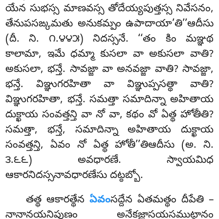
యేన సుభస్స మాణవస్స
తోదేయ్యపుత్తస్స నివేసనం,
తేనుపసఙ్కమతు అనుకమ్పం ఉపాదాయా’తి’’ఆదీసు
(దీ. ని. ౧.౪౪౫) నిదస్సనే. ‘‘తం కిం మఞ్ఞథ
కాలామా, ఇమే ధమ్మా కుసలా వా అకుసలా వాతి?
అకుసలా, భన్తే. సావజ్జా వా అనవజ్జా వాతి? సావజ్జా,
భన్తే. విఞ్ఞుగరహితా వా విఞ్ఞుప్పసత్థా వాతి?
విఞ్ఞుగరహితా, భన్తే. సమత్తా సమాదిన్నా అహితాయ
దుక్ఖాయ సంవత్తన్తి వా నో వా, కథం వో ఏత్థ హోతీతి?
సమత్తా, భన్తే, సమాదిన్నా అహితాయ దుక్ఖాయ
సంవత్తన్తి, ఏవం నో ఏత్థ హోతీ’’తిఆదీసు (అ. ని.
౩.౬౬) అవధారణే. స్వాయమిధ
ఆకారనిదస్సనావధారణేసు దట్ఠబ్బో.
తత్థ ఆకారత్థేన
ఏవం
సద్దేన ఏతమత్థం దీపేతి –
నానానయనిపుణం అనేకజ్ఝాసయసముట్ఠానం