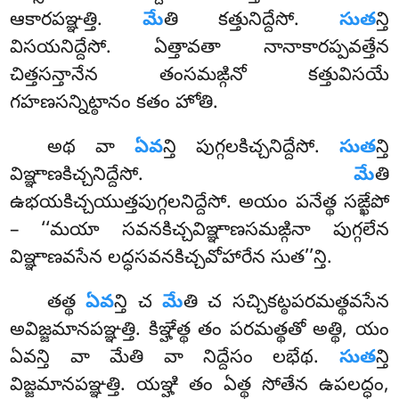
ఆకారపఞ్ఞత్తి.
మే
తి కత్తునిద్దేసో.
సుత
న్తి
విసయనిద్దేసో. ఏత్తావతా నానాకారప్పవత్తేన
చిత్తసన్తానేన తంసమఙ్గినో కత్తువిసయే
గహణసన్నిట్ఠానం కతం హోతి.
అథ వా
ఏవ
న్తి పుగ్గలకిచ్చనిద్దేసో.
సుత
న్తి
విఞ్ఞాణకిచ్చనిద్దేసో.
మే
తి
ఉభయకిచ్చయుత్తపుగ్గలనిద్దేసో. అయం పనేత్థ సఙ్ఖేపో
– ‘‘మయా సవనకిచ్చవిఞ్ఞాణసమఙ్గినా పుగ్గలేన
విఞ్ఞాణవసేన లద్ధసవనకిచ్చవోహారేన సుత’’న్తి.
తత్థ
ఏవ
న్తి చ
మే
తి చ సచ్చికట్ఠపరమత్థవసేన
అవిజ్జమానపఞ్ఞత్తి. కిఞ్హేత్థ తం పరమత్థతో అత్థి, యం
ఏవన్తి వా మేతి వా నిద్దేసం లభేథ.
సుత
న్తి
విజ్జమానపఞ్ఞత్తి. యఞ్హి తం ఏత్థ సోతేన ఉపలద్ధం,