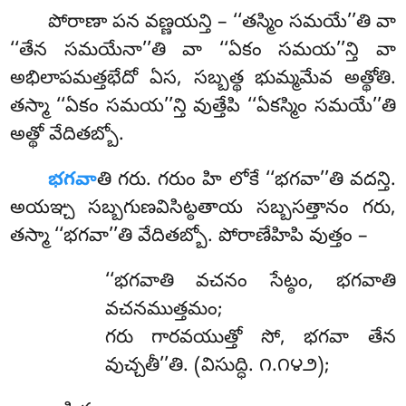
పోరాణా
పన వణ్ణయన్తి – ‘‘తస్మిం సమయే’’తి వా
‘‘తేన సమయేనా’’తి వా ‘‘ఏకం సమయ’’న్తి వా
అభిలాపమత్తభేదో ఏస, సబ్బత్థ భుమ్మమేవ
అత్థోతి.
తస్మా ‘‘ఏకం సమయ’’న్తి వుత్తేపి ‘‘ఏకస్మిం సమయే’’తి
అత్థో వేదితబ్బో.
భగవా
తి గరు. గరుం హి లోకే ‘‘భగవా’’తి వదన్తి.
అయఞ్చ సబ్బగుణవిసిట్ఠతాయ సబ్బసత్తానం గరు,
తస్మా ‘‘భగవా’’తి వేదితబ్బో. పోరాణేహిపి వుత్తం –
‘‘భగవాతి వచనం సేట్ఠం, భగవాతి
వచనముత్తమం;
గరు గారవయుత్తో సో, భగవా తేన
వుచ్చతీ’’తి. (విసుద్ధి. ౧.౧౪౨);