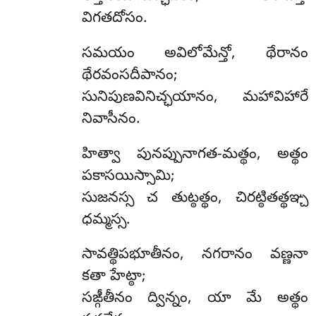
విగతదోసం.
సమయం అవిలోమేన్తో, థేరానం
థేరవంసదీపానం;
సునిపుణవినిచ్ఛయానం, మహావిహారే
నివాసీనం.
హిత్వా
పునప్పునాగత-మత్థం, అత్థం
పకాసయిస్సామి;
సుజనస్స చ తుట్ఠత్థం, చిరట్ఠితత్థఞ్చ
ధమ్మస్స.
సావత్థిపభూతీనం, నగరానం వణ్ణనా
కతా హేట్ఠా;
సఙ్గీతీనం ద్విన్నం, యా మే అత్థం