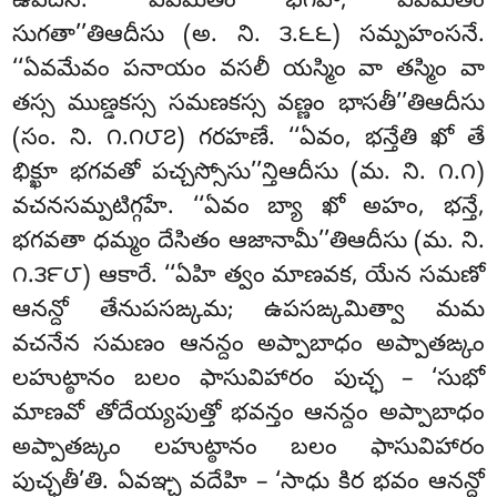
ఉపదేసే. ‘‘ఏవమేతం భగవా, ఏవమేతం
సుగతా’’తిఆదీసు (అ. ని. ౩.౬౬) సమ్పహంసనే.
‘‘ఏవమేవం పనాయం వసలీ యస్మిం వా తస్మిం వా
తస్స ముణ్డకస్స సమణకస్స వణ్ణం భాసతీ’’తిఆదీసు
(సం. ని. ౧.౧౮౭) గరహణే. ‘‘ఏవం, భన్తేతి ఖో తే
భిక్ఖూ భగవతో పచ్చస్సోసు’’న్తిఆదీసు (మ. ని. ౧.౧)
వచనసమ్పటిగ్గహే. ‘‘ఏవం బ్యా ఖో అహం, భన్తే,
భగవతా ధమ్మం దేసితం ఆజానామీ’’తిఆదీసు (మ. ని.
౧.౩౯౮) ఆకారే
. ‘‘ఏహి త్వం మాణవక, యేన సమణో
ఆనన్దో తేనుపసఙ్కమ; ఉపసఙ్కమిత్వా మమ
వచనేన సమణం ఆనన్దం అప్పాబాధం అప్పాతఙ్కం
లహుట్ఠానం బలం ఫాసువిహారం పుచ్ఛ – ‘సుభో
మాణవో తోదేయ్యపుత్తో భవన్తం ఆనన్దం అప్పాబాధం
అప్పాతఙ్కం లహుట్ఠానం బలం ఫాసువిహారం
పుచ్ఛతీ’తి. ఏవఞ్చ వదేహి – ‘సాధు కిర భవం ఆనన్దో