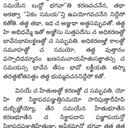
సమయేన బుద్ధో భగవా’’తి కరణవచనేన, తథా
అకత్వా ‘‘ఏకం సమయ’’న్తి ఉపయోగవచనేన నిద్దేసో
కతోతి. తత్థ తథా, ఇధ చ అఞ్ఞథా అత్థసమ్భవతో. తత్థ
హి అభిధమ్మే ఇతో అఞ్ఞేసు సుత్తపదేసు చ అధికరణత్థో
భావేనభావలక్ఖణత్థో చ సమ్భవతి. అధికరణఞ్హి కాలత్థో
సమూహత్థో చ సమయో, తత్థ వుత్తానం
ఫస్సాదిధమ్మానం ఖణసమవాయహేతుసఙ్ఖాతస్స చ
సమయస్స భావేన తేసం భావో లక్ఖీయతి. తస్మా
తదత్థజోతనత్థం తత్థ భుమ్మవచననిద్దేసో కతో.
వినయే చ హేతుఅత్థో కరణత్థో చ సమ్భవతి. యో
హి సో సిక్ఖాపదపఞ్ఞత్తిసమయో సారిపుత్తాదీహిపి
దుబ్బిఞ్ఞేయ్యో, తేన సమయేన హేతుభూతేన
కరణభూతేన చ సిక్ఖాపదాని పఞ్ఞాపయన్తో
సిక్ఖాపదపఞ్ఞత్తిహేతుఞ్చ అపేక్ఖమానో భగవా తత్థ తత్థ