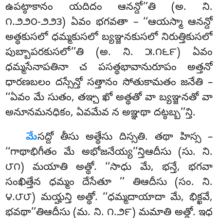
ఉపట్ఠాకానం యదిదం ఆనన్దో’’తి (అ. ని.
౧.౨౨౦-౨౨౩) ఏవం
భగవతా – ‘‘ఆయస్మా ఆనన్దో
అత్థకుసలో ధమ్మకుసలో బ్యఞ్జనకుసలో నిరుత్తికుసలో
పుబ్బాపరకుసలో’’తి (అ. ని. ౫.౧౬౯) ఏవం
ధమ్మసేనాపతినా చ పసత్థభావానురూపం అత్తనో
ధారణబలం దస్సేన్తో సత్తానం సోతుకామతం జనేతి –
‘‘ఏవం మే సుతం, తఞ్చ ఖో అత్థతో వా బ్యఞ్జనతో వా
అనూనమనధికం, ఏవమేవ న అఞ్ఞథా దట్ఠబ్బ’’న్తి.
మే
సద్దో
తీసు అత్థేసు దిస్సతి. తథా హిస్స –
‘‘గాథాభిగీతం మే అభోజనేయ్య’’న్తిఆదీసు (సు. ని.
౮౧) మయాతి అత్థో. ‘‘సాధు మే, భన్తే, భగవా
సంఖిత్తేన ధమ్మం దేసేతూ
’’ తిఆదీసు (సం. ని.
౪.౮౮) మయ్హన్తి అత్థో. ‘‘ధమ్మదాయాదా మే, భిక్ఖవే,
భవథా’’తిఆదీసు (మ. ని. ౧.౨౯) మమాతి అత్థో. ఇధ