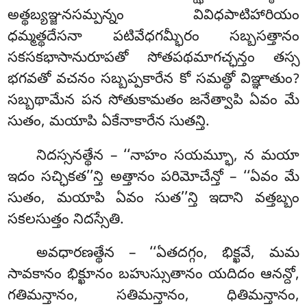
అత్థబ్యఞ్జనసమ్పన్నం వివిధపాటిహారియం
ధమ్మత్థదేసనా పటివేధగమ్భీరం సబ్బసత్తానం
సకసకభాసానురూపతో సోతపథమాగచ్ఛన్తం తస్స
భగవతో వచనం సబ్బప్పకారేన కో సమత్థో విఞ్ఞాతుం?
సబ్బథామేన పన సోతుకామతం జనేత్వాపి ఏవం మే
సుతం, మయాపి ఏకేనాకారేన సుతన్తి.
నిదస్సనత్థేన – ‘‘నాహం సయమ్భూ, న మయా
ఇదం సచ్ఛికత’’న్తి అత్తానం పరిమోచేన్తో – ‘‘ఏవం మే
సుతం, మయాపి ఏవం సుత’’న్తి ఇదాని వత్తబ్బం
సకలసుత్తం నిదస్సేతి.
అవధారణత్థేన – ‘‘ఏతదగ్గం, భిక్ఖవే, మమ
సావకానం భిక్ఖూనం బహుస్సుతానం యదిదం ఆనన్దో,
గతిమన్తానం, సతిమన్తానం, ధితిమన్తానం,