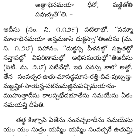
అత్థాభిసమయా ధీరో, పణ్డితోతి
పవుచ్చతీ’’తి. –
ఆదీసు (సం. ని. ౧.౧౨౯) పటిలాభో. ‘‘సమ్మా
మానాభిసమయా అన్తమకాసి దుక్ఖస్సా’’తిఆదీసు (మ.
ని. ౧.౨౮) పహానం. ‘‘దుక్ఖస్స పీళనట్ఠో సఙ్ఖతట్ఠో
సన్తాపట్ఠో విపరిణామట్ఠో అభిసమయట్ఠో’’తిఆదీసు
(పటి. మ. ౨.౮) పటివేధో. ఇధ పనస్స కాలో అత్థో.
తేన సంవచ్ఛర-ఉతు-మాసడ్ఢమాస-రత్తి-దివ-పుబ్బణ్హ-
మజ్ఝన్హిక-సాయన్హ-పఠమమజ్ఝిమపచ్ఛిమయామ-
ముహుత్తాదీసు కాలప్పభేదభూతేసు సమయేసు ఏకం
సమయన్తి దీపేతి.
తత్థ కిఞ్చాపి ఏతేసు సంవచ్ఛరాదీసు సమయేసు
యం యం సుత్తం యస్మిం యస్మిం సంవచ్ఛరే ఉతుమ్హి