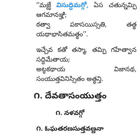
‘‘మజ్ఝే
విసుద్ధిమగ్గో,
ఏస చతున్నమ్పి
ఆగమానఞ్హి;
ఠత్వా పకాసయిస్సతి, తత్థ
యథాభాసితమత్థం’’.
ఇచ్చేవ కతో తస్మా, తమ్పి గహేత్వాన
సద్ధిమేతాయ;
అట్ఠకథాయ విజానథ,
సంయుత్తవినిస్సితం అత్థన్తి.
౧. దేవతాసంయుత్తం
౧. నళవగ్గో
౧. ఓఘతరణసుత్తవణ్ణనా