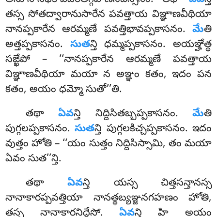
అనూనానధికావిపరీతగ్గహణనిదస్సనం. తథా
ఏవ
న్తి
తస్స సోతద్వారానుసారేన పవత్తాయ విఞ్ఞాణవీథియా
నానప్పకారేన ఆరమ్మణే
పవత్తిభావప్పకాసనం.
మే
తి
అత్తప్పకాసనం.
సుత
న్తి ధమ్మప్పకాసనం. అయఞ్హేత్థ
సఙ్ఖేపో – ‘‘నానప్పకారేన ఆరమ్మణే పవత్తాయ
విఞ్ఞాణవీథియా మయా న అఞ్ఞం కతం, ఇదం పన
కతం, అయం ధమ్మో సుతో’’తి.
తథా
ఏవ
న్తి నిద్దిసితబ్బప్పకాసనం.
మే
తి
పుగ్గలప్పకాసనం.
సుత
న్తి పుగ్గలకిచ్చప్పకాసనం. ఇదం
వుత్తం హోతి – ‘‘యం సుత్తం నిద్దిసిస్సామి, తం మయా
ఏవం సుత’’న్తి.
తథా
ఏవ
న్తి యస్స చిత్తసన్తానస్స
నానాకారప్పవత్తియా నానత్థబ్యఞ్జనగహణం హోతి,
తస్స నానాకారనిద్దేసో
.
ఏవ
న్తి హి అయం