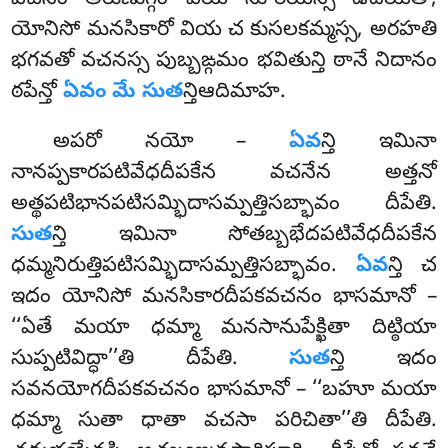
వచనం అరుణుగ్గం వియ సూరియస్స ఉదయతో,
యోనిసో మనసికారో వియ చ కుసలకమ్మస్స, అరహతి
భగవతో వచనస్స పుబ్బఙ్గమం భవితున్తి ఠానే నిదానం
ఠపేన్తో
ఏవం మే సుత
న్తిఆదిమాహ.
అపరో నయో –
ఏవ
న్తి ఇమినా
నానప్పకారపటివేధదీపకేన వచనేన అత్తనో
అత్థపటిభానపటిసమ్భిదాసమ్పత్తిసబ్భావం దీపేతి.
సుత
న్తి ఇమినా సోతబ్బభేదపటివేధదీపకేన
ధమ్మనిరుత్తిపటిసమ్భిదాసమ్పత్తిసబ్భావం.
ఏవ
న్తి చ
ఇదం యోనిసో మనసికారదీపకవచనం భాసమానో –
‘‘ఏతే మయా ధమ్మా మనసానుపేక్ఖితా దిట్ఠియా
సుప్పటివిద్ధా’’తి దీపేతి.
సుత
న్తి ఇదం
సవనయోగదీపకవచనం భాసమానో – ‘‘బహూ మయా
ధమ్మా సుతా ధాతా వచసా పరిచితా’’తి దీపేతి.