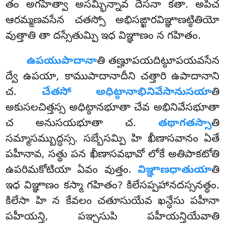
తం అగహేత్వా అసమ్భిన్నావ దేసనా కతా. అపిచ
ఆరమ్మణవసేన చతస్సో అభిసఙ్ఖారవిఞ్ఞాణట్ఠితియో
వుత్తాతి తా దస్సేతుమ్పి ఇధ విఞ్ఞాణం న గహితం.
ఉపయుపాదానా
తి తణ్హూపయదిట్ఠూపయవసేన
ద్వే ఉపయా, కాముపాదానాదీని చత్తారి ఉపాదానాని
చ.
చేతసో అధిట్ఠానాభినివేసానుసయా
తి
అకుసలచిత్తస్స అధిట్ఠానభూతా చేవ అభినివేసభూతా
చ అనుసయభూతా చ.
తథాగతస్సా
తి
సమ్మాసమ్బుద్ధస్స. సబ్బేసమ్పి హి ఖీణాసవానం ఏతే
పహీనావ, సత్థు పన ఖీణాసవభావో లోకే అతిపాకటోతి
ఉపరిమకోటియా ఏవం వుత్తం.
విఞ్ఞాణధాతుయా
తి
ఇధ విఞ్ఞాణం కస్మా గహితం? కిలేసప్పహానదస్సనత్థం.
కిలేసా హి న కేవలం చతూసుయేవ ఖన్ధేసు పహీనా
పహీయన్తి, పఞ్చసుపి పహీయన్తియేవాతి