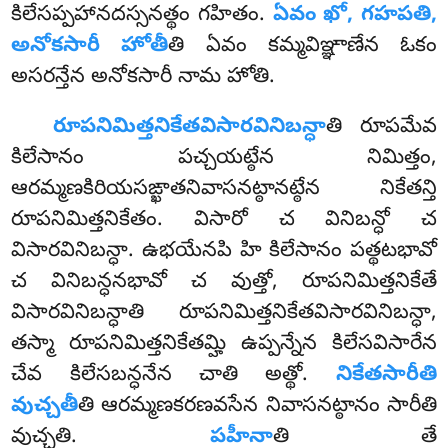
కిలేసప్పహానదస్సనత్థం గహితం.
ఏవం ఖో, గహపతి,
అనోకసారీ హోతీ
తి ఏవం కమ్మవిఞ్ఞాణేన ఓకం
అసరన్తేన అనోకసారీ నామ హోతి.
రూపనిమిత్తనికేతవిసారవినిబన్ధా
తి
రూపమేవ
కిలేసానం పచ్చయట్ఠేన నిమిత్తం,
ఆరమ్మణకిరియసఙ్ఖాతనివాసనట్ఠానట్ఠేన నికేతన్తి
రూపనిమిత్తనికేతం. విసారో చ వినిబన్ధో చ
విసారవినిబన్ధా. ఉభయేనపి హి కిలేసానం పత్థటభావో
చ వినిబన్ధనభావో చ వుత్తో, రూపనిమిత్తనికేతే
విసారవినిబన్ధాతి రూపనిమిత్తనికేతవిసారవినిబన్ధా,
తస్మా రూపనిమిత్తనికేతమ్హి ఉప్పన్నేన
కిలేసవిసారేన
చేవ కిలేసబన్ధనేన చాతి అత్థో.
నికేతసారీతి
వుచ్చతీ
తి ఆరమ్మణకరణవసేన నివాసనట్ఠానం సారీతి
వుచ్చతి.
పహీనా
తి తే