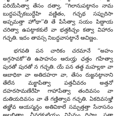
పరియేసిత్వా తేసం దత్వా, ‘‘గిలానుపట్ఠానం నామ
బుద్ధపచ్చేకబుద్ధేహి వణ్ణితం, గచ్ఛథ సప్పురిసా
అప్పమత్తా హోథా’’తి తే పేసేత్వా సయం పిణ్డాయ
చరిత్వా ఉపట్ఠాకకులే వా భత్తకిచ్చం కత్వా విహారం
గచ్ఛతి. ఇదం తావస్స నిబద్ధవాసట్ఠానే ఆచిణ్ణం.
భగవతి
పన చారికం చరమానే ‘‘అహం
అగ్గసావకో’’తి ఉపాహనం ఆరుయ్హ ఛత్తం గహేత్వా
పురతో పురతో న గచ్ఛతి. యే పన తత్థ మహల్లకా వా
ఆబాధికా వా అతిదహరా వా, తేసం రుజ్జనట్ఠానాని
తేలేన మక్ఖాపేత్వా పత్తచీవరం అత్తనో
దహరసామణేరేహి గాహాపేత్వా తందివసం వా
దుతియదివసం వా తే గణ్హిత్వావ గచ్ఛతి. ఏకదివసఞ్హి
తఞ్ఞేవ ఆయస్మన్తం అతివికాలే సమ్పత్తత్తా సేనాసనం
అలభిత్వా, చీవరకుటియం నిసిన్నం దిస్వా, సత్థా