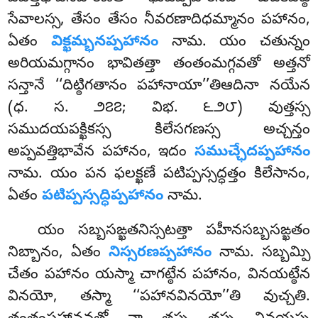
సేవాలస్స, తేసం తేసం నీవరణాదిధమ్మానం పహానం,
ఏతం
విక్ఖమ్భనప్పహానం
నామ. యం చతున్నం
అరియమగ్గానం భావితత్తా తంతంమగ్గవతో అత్తనో
సన్తానే ‘‘దిట్ఠిగతానం పహానాయా’’తిఆదినా నయేన
(ధ. స. ౨౭౭; విభ. ౬౨౮) వుత్తస్స
సముదయపక్ఖికస్స కిలేసగణస్స అచ్చన్తం
అప్పవత్తిభావేన పహానం, ఇదం
సముచ్ఛేదప్పహానం
నామ. యం పన ఫలక్ఖణే పటిప్పస్సద్ధత్తం కిలేసానం,
ఏతం
పటిప్పస్సద్ధిప్పహానం
నామ.
యం సబ్బసఙ్ఖతనిస్సటత్తా పహీనసబ్బసఙ్ఖతం
నిబ్బానం, ఏతం
నిస్సరణప్పహానం
నామ. సబ్బమ్పి
చేతం పహానం యస్మా చాగట్ఠేన పహానం, వినయట్ఠేన
వినయో, తస్మా ‘‘పహానవినయో’’తి వుచ్చతి.