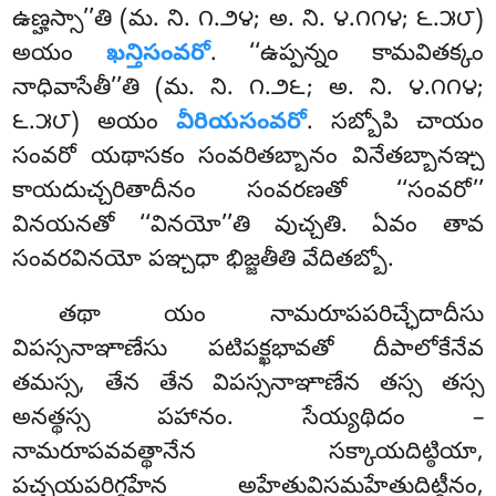
ఉణ్హస్సా’’తి (మ. ని. ౧.౨౪; అ. ని. ౪.౧౧౪; ౬.౫౮)
అయం
ఖన్తిసంవరో
. ‘‘ఉప్పన్నం కామవితక్కం
నాధివాసేతీ’’తి (మ. ని. ౧.౨౬; అ. ని. ౪.౧౧౪;
౬.౫౮) అయం
వీరియసంవరో
. సబ్బోపి చాయం
సంవరో యథాసకం సంవరితబ్బానం వినేతబ్బానఞ్చ
కాయదుచ్చరితాదీనం సంవరణతో ‘‘సంవరో’’
వినయనతో ‘‘వినయో’’తి వుచ్చతి. ఏవం తావ
సంవరవినయో పఞ్చధా భిజ్జతీతి వేదితబ్బో.
తథా యం నామరూపపరిచ్ఛేదాదీసు
విపస్సనాఞాణేసు పటిపక్ఖభావతో దీపాలోకేనేవ
తమస్స, తేన తేన విపస్సనాఞాణేన తస్స తస్స
అనత్థస్స పహానం. సేయ్యథిదం –
నామరూపవవత్థానేన సక్కాయదిట్ఠియా,
పచ్చయపరిగ్గహేన అహేతువిసమహేతుదిట్ఠీనం,