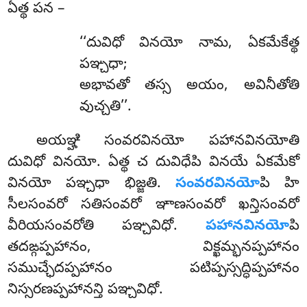
ఏత్థ పన –
‘‘దువిధో వినయో నామ, ఏకమేకేత్థ
పఞ్చధా;
అభావతో తస్స అయం, అవినీతోతి
వుచ్చతి’’.
అయఞ్హి
సంవరవినయో పహానవినయోతి
దువిధో వినయో. ఏత్థ చ దువిధేపి వినయే ఏకమేకో
వినయో పఞ్చధా భిజ్జతి.
సంవరవినయో
పి హి
సీలసంవరో సతిసంవరో ఞాణసంవరో ఖన్తిసంవరో
వీరియసంవరోతి పఞ్చవిధో.
పహానవినయో
పి
తదఙ్గప్పహానం, విక్ఖమ్భనప్పహానం
సముచ్ఛేదప్పహానం పటిప్పస్సద్ధిప్పహానం
నిస్సరణప్పహానన్తి పఞ్చవిధో.