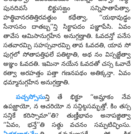
పునదివసే భిక్ఖుసఙ్ఘం సన్నిపాతాపేత్వా,
హత్థివానరతిత్తిరవత్థుం కథేత్వా, ‘‘యథావుడ్ఢం
సేనాసనం దాతబ్బ’’న్తి సిక్ఖాపదం
పఞ్ఞాపేసి. ఏవం
తావేస ఆమిసానుగ్గహేన అనుగ్గణ్హాతి. ఓవదన్తో పనేస
సతవారమ్పి సహస్సవారమ్పి తావ ఓవదతి, యావ సో
పుగ్గలో సోతాపత్తిఫలే పతిట్ఠాతి, అథ నం విస్సజ్జేత్వా
అఞ్ఞం ఓవదతి. ఇమినా నయేన ఓవదతో చస్స ఓవాదే
ఠత్వా అరహత్తం పత్తా గణనపథం అతిక్కన్తా. ఏవం
ధమ్మానుగ్గహేన అనుగ్గణ్హాతి.
పచ్చస్సోసు
న్తి తే భిక్ఖూ ‘‘అమ్హాకం నేవ
ఉపజ్ఝాయో, న ఆచరియో న సన్దిట్ఠసమ్భత్తో. కిం తస్స
సన్తికే కరిస్సామా’’తి? తుణ్హీభావం అనాపజ్జిత్వా
‘‘ఏవం, భన్తే’’తి సత్థు వచనం సమ్పటిచ్ఛింసు.