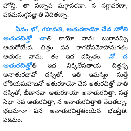
హోన్తి, తా సబ్బాపి మగ్గావరణా, న సగ్గావరణా,
పఠమమగ్గవజ్ఝాతి వేదితబ్బా.
ఏవం
ఖో, గహపతి, ఆతురకాయో చేవ హోతి
ఆతురచిత్తో చా
తి కాయో నామ బుద్ధానమ్పి
ఆతురోయేవ. చిత్తం పన రాగదోసమోహానుగతం
ఆతురం నామ, తం ఇధ దస్సితం.
నో చ
ఆతురచిత్తో
తి ఇధ నిక్కిలేసతాయ చిత్తస్స
అనాతురభావో
దస్సితో. ఇతి ఇమస్మిం సుత్తే
లోకియమహాజనో ఆతురకాయో చేవ ఆతురచిత్తో చాతి
దస్సితో, ఖీణాసవా ఆతురకాయా అనాతురచిత్తా, సత్త
సేఖా నేవ ఆతురచిత్తా, న అనాతురచిత్తాతి వేదితబ్బా.
భజమానా పన అనాతురచిత్తతంయేవ భజన్తీతి.
పఠమం.