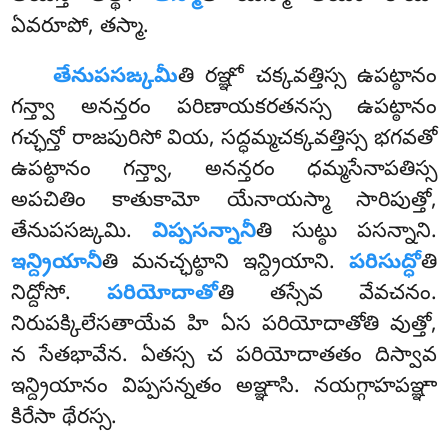
ఏవరూపో, తస్మా.
తేనుపసఙ్కమీ
తి రఞ్ఞో చక్కవత్తిస్స ఉపట్ఠానం
గన్త్వా అనన్తరం పరిణాయకరతనస్స ఉపట్ఠానం
గచ్ఛన్తో రాజపురిసో వియ, సద్ధమ్మచక్కవత్తిస్స భగవతో
ఉపట్ఠానం గన్త్వా, అనన్తరం ధమ్మసేనాపతిస్స
అపచితిం కాతుకామో యేనాయస్మా సారిపుత్తో,
తేనుపసఙ్కమి.
విప్పసన్నానీ
తి సుట్ఠు పసన్నాని.
ఇన్ద్రియానీ
తి మనచ్ఛట్ఠాని ఇన్ద్రియాని.
పరిసుద్ధో
తి
నిద్దోసో.
పరియోదాతో
తి
తస్సేవ వేవచనం.
నిరుపక్కిలేసతాయేవ హి ఏస పరియోదాతోతి వుత్తో,
న సేతభావేన. ఏతస్స చ పరియోదాతతం దిస్వావ
ఇన్ద్రియానం విప్పసన్నతం అఞ్ఞాసి. నయగ్గాహపఞ్ఞా
కిరేసా థేరస్స.