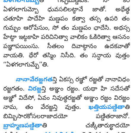
ఏళగలాగుమ్బే
తి గచ్ఛమణ్డపకే. సో కిర
ఏళగలాగుమ్బో ధువసలిలట్ఠానే జాతో. అథేత్థ
చతూహి పాదేహి మణ్డపం కత్వా తస్స ఉపరి తం
గుమ్బం ఆరోపేసుం, సో తం మణ్డపం ఛాదేసి. అథస్స
హేట్ఠా ఇట్ఠకాహి పరిచినిత్వా వాలికం ఓకిరిత్వా ఆసనం
పఞ్ఞాపయింసు. సీతలం దివాట్ఠానం ఉదకవాతో
వాయతి. థేరో తస్మిం నిసీది. తం సన్ధాయ వుత్తం
‘‘ఏళగలాగుమ్బే’’తి.
నానావేరజ్జగత
న్తి ఏకస్స రఞ్ఞో రజ్జతో నానావిధం
రజ్జగతం.
విరజ్జ
న్తి అఞ్ఞం రజ్జం. యథా హి సదేసతో
అఞ్ఞో విదేసో, ఏవం నివుత్థరజ్జతో అఞ్ఞం
రజ్జం విరజ్జం
నామ, తం వేరజ్జన్తి వుత్తం.
ఖత్తియపణ్డితా
తి
బిమ్బిసారకోసలరాజాదయో పణ్డితరాజానో.
బ్రాహ్మణపణ్డితా
తి చఙ్కీతారుక్ఖాదయో