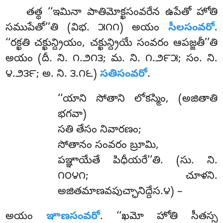
తత్థ ‘‘ఇమినా పాతిమోక్ఖసంవరేన ఉపేతో హోతి
సముపేతో’’తి (విభ. ౫౧౧) అయం
సీలసంవరో
.
‘‘రక్ఖతి చక్ఖున్ద్రియం, చక్ఖున్ద్రియే సంవరం ఆపజ్జతీ’’తి
అయం (దీ. ని. ౧.౨౧౩; మ. ని. ౧.౨౯౫; సం. ని.
౪.౨౩౯; అ. ని. ౩.౧౬)
సతిసంవరో
.
‘‘యాని సోతాని లోకస్మిం, (అజితాతి
భగవా)
సతి తేసం నివారణం;
సోతానం సంవరం బ్రూమి,
పఞ్ఞాయేతే పిధీయరే’’తి. (సు. ని.
౧౦౪౧; చూళని.
అజితమాణవపుచ్ఛానిద్దేస.౪) –
అయం
ఞాణసంవరో
. ‘‘ఖమో హోతి సీతస్స