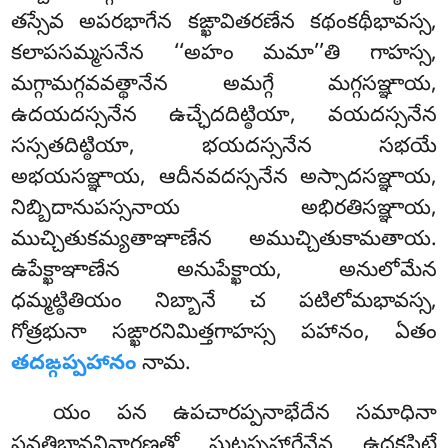
తస్సేవ అపరభాగేన కఙ్ఖావితరణేన కథంకథీభావస్స,
కలాపసమ్మసనేన ‘‘అహం మమా’’తి గాహస్స,
మగ్గామగ్గవవత్థానేన అమగ్గే మగ్గసఞ్ఞాయ,
ఉదయదస్సనేన ఉచ్ఛేదదిట్ఠియా, వయదస్సనేన
సస్సతదిట్ఠియా, భయదస్సనేన సభయే
అభయసఞ్ఞాయ, ఆదీనవదస్సనేన అస్సాదసఞ్ఞాయ,
నిబ్బిదానుపస్సనాయ అభిరతిసఞ్ఞాయ
,
ముచ్చితుకమ్యతాఞాణేన అముచ్చితుకామతాయ.
ఉపేక్ఖాఞాణేన అనుపేక్ఖాయ, అనులోమేన
ధమ్మట్ఠితియం నిబ్బానే చ పటిలోమభావస్స,
గోత్రభునా సఙ్ఖారనిమిత్తగాహస్స పహానం, ఏతం
తదఙ్గప్పహానం
నామ.
యం
పన ఉపచారప్పనాభేదేన సమాధినా
పవత్తిభావనివారణతో ఘటప్పహారేనేవ ఉదకపిట్ఠే