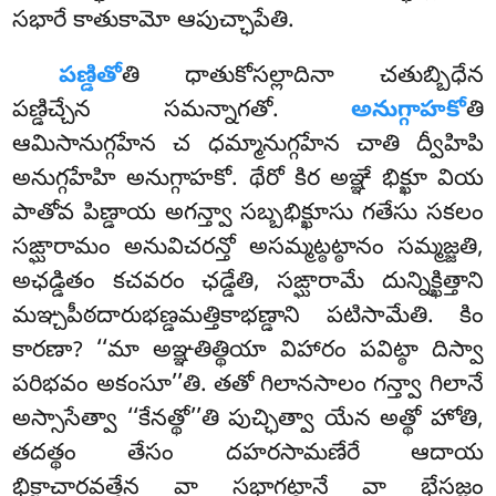
సభారే కాతుకామో ఆపుచ్ఛాపేతి.
పణ్డితో
తి ధాతుకోసల్లాదినా చతుబ్బిధేన
పణ్డిచ్చేన సమన్నాగతో.
అనుగ్గాహకో
తి
ఆమిసానుగ్గహేన చ ధమ్మానుగ్గహేన చాతి ద్వీహిపి
అనుగ్గహేహి అనుగ్గాహకో. థేరో కిర అఞ్ఞే భిక్ఖూ వియ
పాతోవ పిణ్డాయ అగన్త్వా సబ్బభిక్ఖూసు గతేసు సకలం
సఙ్ఘారామం అనువిచరన్తో అసమ్మట్ఠట్ఠానం సమ్మజ్జతి,
అఛడ్డితం కచవరం ఛడ్డేతి, సఙ్ఘారామే దున్నిక్ఖిత్తాని
మఞ్చపీఠదారుభణ్డమత్తికాభణ్డాని పటిసామేతి. కిం
కారణా? ‘‘మా అఞ్ఞతిత్థియా విహారం పవిట్ఠా దిస్వా
పరిభవం అకంసూ’’తి. తతో గిలానసాలం గన్త్వా గిలానే
అస్సాసేత్వా ‘‘కేనత్థో’’తి పుచ్ఛిత్వా యేన అత్థో హోతి,
తదత్థం
తేసం దహరసామణేరే ఆదాయ
భిక్ఖాచారవత్తేన వా సభాగట్ఠానే వా భేసజ్జం