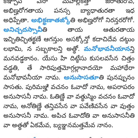
కిఞ్చాపి ఏసో మహల్లకత్తా జరాతురోవ,
అభిణ్హరోగతాయ పనస్స బ్యాధాతురతా ఇధ
అధిప్పేతా.
అభిక్ఖణాతఙ్కో
తి అభిణ్హరోగో నిరన్తరరోగో.
అనిచ్చదస్సావీ
తి తాయ ఆతురతాయ
ఇచ్ఛితిచ్ఛితక్ఖణే ఆగన్తుం అసక్కోన్తో కదాచిదేవ దట్ఠుం
లభామి, న సబ్బకాలన్తి అత్థో.
మనోభావనీయాన
న్తి
మనవడ్ఢకానం
. యేసు హి దిట్ఠేసు కుసలవసేన చిత్తం
వడ్ఢతి, తే సారిపుత్తమోగ్గల్లానాదయో మహాథేరా
మనోభావనీయా నామ.
అనుసాసతూ
తి పునప్పునం
సాసతు. పురిమఞ్హి వచనం ఓవాదో నామ, అపరాపరం
అనుసాసనీ నామ. ఓతిణ్ణే వా వత్థుస్మిం వచనం ఓవాదో
నామ, అనోతిణ్ణే తన్తివసేన వా పవేణివసేన వా వుత్తం
అనుసాసనీ నామ. అపిచ ఓవాదోతి వా అనుసాసనీతి
వా అత్థతో ఏకమేవ, బ్యఞ్జనమత్తమేవ నానం.