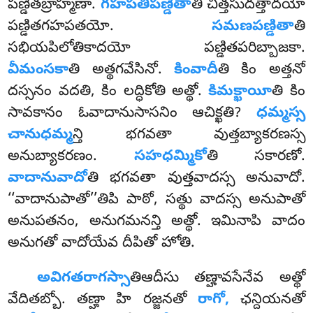
పణ్డితబ్రాహ్మణా.
గహపతిపణ్డితా
తి చిత్తసుదత్తాదయో
పణ్డితగహపతయో.
సమణపణ్డితా
తి
సభియపిలోతికాదయో పణ్డితపరిబ్బాజకా
.
వీమంసకా
తి అత్థగవేసినో.
కింవాదీ
తి కిం అత్తనో
దస్సనం వదతి, కిం లద్ధికోతి అత్థో.
కిమక్ఖాయీ
తి కిం
సావకానం ఓవాదానుసాసనిం ఆచిక్ఖతి?
ధమ్మస్స
చానుధమ్మ
న్తి భగవతా వుత్తబ్యాకరణస్స
అనుబ్యాకరణం.
సహధమ్మికో
తి సకారణో.
వాదానువాదో
తి భగవతా వుత్తవాదస్స అనువాదో.
‘‘వాదానుపాతో’’తిపి పాఠో, సత్థు వాదస్స అనుపాతో
అనుపతనం, అనుగమనన్తి అత్థో. ఇమినాపి వాదం
అనుగతో వాదోయేవ దీపితో హోతి.
అవిగతరాగస్సా
తిఆదీసు తణ్హావసేనేవ అత్థో
వేదితబ్బో. తణ్హా హి రజ్జనతో
రాగో,
ఛన్దియనతో