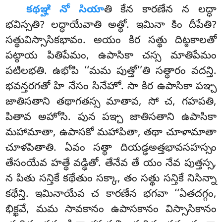
కథఞ్హి నో సియా
తి కేన కారణేన న లద్ధా
భవిస్సతి? లద్ధాయేవాతి అత్థో. ఇమినా కిం దీపేతి?
సత్థువిస్సాసికభావం. అయం కిర సత్థు దిట్ఠకాలతో
పట్ఠాయ పితిపేమం, ఉపాసికా చస్స మాతిపేమం
పటిలభతి. ఉభోపి ‘‘మమ పుత్తో’’తి సత్థారం వదన్తి.
భవన్తరగతో హి నేసం సినేహో. సా కిర ఉపాసికా పఞ్చ
జాతిసతాని తథాగతస్స మాతావ, సో చ, గహపతి,
పితావ అహోసి. పున పఞ్చ జాతిసతాని ఉపాసికా
మహామాతా, ఉపాసకో మహాపితా, తథా చూళామాతా
చూళపితాతి. ఏవం సత్థా దియడ్ఢఅత్తభావసహస్సం
తేసంయేవ హత్థే వడ్ఢితో. తేనేవ తే యం నేవ పుత్తస్స,
న పితు సన్తికే కథేతుం సక్కా, తం సత్థు సన్తికే నిసిన్నా
కథేన్తి. ఇమినాయేవ చ కారణేన భగవా ‘‘ఏతదగ్గం,
భిక్ఖవే, మమ సావకానం ఉపాసకానం విస్సాసికానం