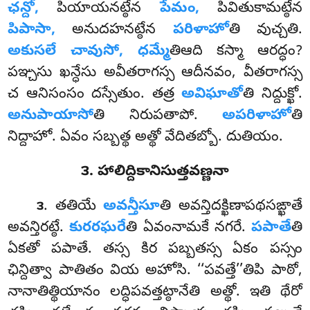
ఛన్దో,
పియాయనట్ఠేన
పేమం,
పివితుకామట్ఠేన
పిపాసా,
అనుదహనట్ఠేన
పరిళాహో
తి వుచ్చతి.
అకుసలే చావుసో, ధమ్మే
తిఆది కస్మా ఆరద్ధం?
పఞ్చసు ఖన్ధేసు అవీతరాగస్స ఆదీనవం
, వీతరాగస్స
చ ఆనిసంసం దస్సేతుం. తత్ర
అవిఘాతో
తి నిద్దుక్ఖో.
అనుపాయాసో
తి నిరుపతాపో.
అపరిళాహో
తి
నిద్దాహో. ఏవం సబ్బత్థ అత్థో వేదితబ్బో. దుతియం.
౩. హాలిద్దికానిసుత్తవణ్ణనా
. తతియే
అవన్తీసూ
తి అవన్తిదక్ఖిణాపథసఙ్ఖాతే
౩
అవన్తిరట్ఠే.
కురరఘరే
తి ఏవంనామకే నగరే.
పపాతే
తి
ఏకతో పపాతే. తస్స కిర పబ్బతస్స ఏకం పస్సం
ఛిన్దిత్వా పాతితం వియ అహోసి. ‘‘పవత్తే’’తిపి పాఠో,
నానాతిత్థియానం లద్ధిపవత్తట్ఠానేతి అత్థో. ఇతి థేరో