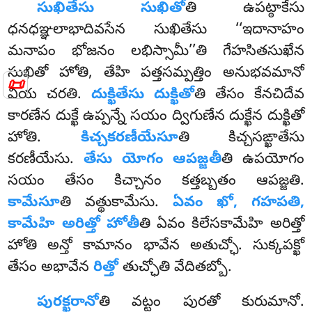
సుఖితేసు సుఖితో
తి ఉపట్ఠాకేసు
ధనధఞ్ఞలాభాదివసేన సుఖితేసు ‘‘ఇదానాహం
మనాపం భోజనం లభిస్సామీ’’తి గేహసితసుఖేన
సుఖితో హోతి, తేహి పత్తసమ్పత్తిం అనుభవమానో
📜
వియ చరతి.
దుక్ఖితేసు దుక్ఖితో
తి తేసం కేనచిదేవ
కారణేన దుక్ఖే ఉప్పన్నే సయం ద్విగుణేన దుక్ఖేన దుక్ఖితో
హోతి.
కిచ్చకరణీయేసూ
తి కిచ్చసఙ్ఖాతేసు
కరణీయేసు.
తేసు యోగం ఆపజ్జతీ
తి ఉపయోగం
సయం తేసం కిచ్చానం కత్తబ్బతం ఆపజ్జతి.
కామేసూ
తి వత్థుకామేసు.
ఏవం ఖో, గహపతి,
కామేహి అరిత్తో హోతీ
తి ఏవం కిలేసకామేహి అరిత్తో
హోతి అన్తో కామానం భావేన అతుచ్ఛో. సుక్కపక్ఖో
తేసం అభావేన
రిత్తో
తుచ్ఛోతి వేదితబ్బో.
పురక్ఖరానో
తి వట్టం పురతో కురుమానో.