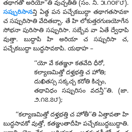
తథాగతో అరియో’’తి వుచ్చతీతి (సం. ని. ౫.౧౦౯౮).
సప్పురిసాన
న్తి ఏత్థ పన పచ్చేకబుద్ధా తథాగతసావకా
చ సప్పురిసాతి వేదితబ్బా. తే హి లోకుత్తరగుణయోగేన
సోభనా పురిసాతి
సప్పురిసా. సబ్బేవ వా ఏతే ద్వేధాపి
వుత్తా. బుద్ధాపి హి అరియా చ సప్పురిసా చ,
పచ్చేకబుద్ధా బుద్ధసావకాపి. యథాహ –
‘‘యో
వే కతఞ్ఞూ కతవేది ధీరో,
కల్యాణమిత్తో దళ్హభత్తి చ హోతి;
దుఖితస్స సక్కచ్చ కరోతి కిచ్చం,
తథావిధం సప్పురిసం వదన్తీ’’తి. (జా.
౨.౧౭.౭౮);
‘‘కల్యాణమిత్తో దళ్హభత్తి చ హోతీ’’తి ఏత్తావతా హి
బుద్ధసావకో వుత్తో, కతఞ్ఞుతాదీహి పచ్చేకబుద్ధబుద్ధాతి.