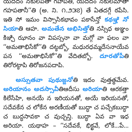
యదిదం నకులపితా గహపతి, యదిదం నకులమాతా
గహపతానీ’’తి (అ. ని. ౧.౨౫౭) తే ఏతదగ్గే ఠపేసి.
ఇతి సో ఇమం విస్సాసికభావం పకాసేన్తో
కథఞ్హి నో
సియా
తి ఆహ.
అమతేన అభిసిత్తో
తి నస్సిధ అఞ్ఞం
కిఞ్చి ఝానం వా విపస్సనా వా మగ్గో వా ఫలం వా
‘‘అమతాభిసేకో’’తి దట్ఠబ్బో, మధురధమ్మదేసనాయేవ
పన ‘‘అమతాభిసేకో’’తి వేదితబ్బో.
దూరతోపీ
తి
తిరోరట్ఠాపి తిరోజనపదాపి.
అస్సుతవా పుథుజ్జనో
తి ఇదం వుత్తత్థమేవ.
అరియానం అదస్సావీ
తిఆదీసు
అరియా
తి ఆరకత్తా
కిలేసేహి, అనయే న ఇరియనతో, అయే ఇరియనతో,
సదేవకేన చ లోకేన అరణీయతో బుద్ధా చ పచ్చేకబుద్ధా
చ బుద్ధసావకా చ వుచ్చన్తి. బుద్ధా ఏవ వా ఇధ
అరియా. యథాహ – ‘‘సదేవకే, భిక్ఖవే, లోకే…పే…