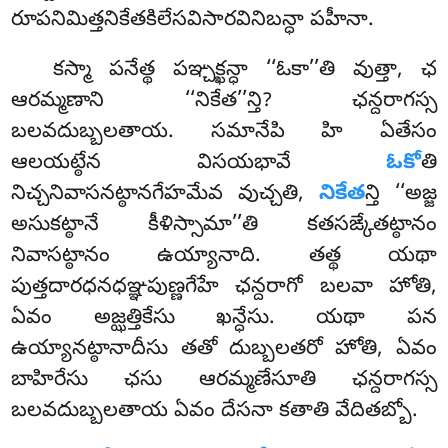
రూపనిమిత్తనికేతకిలేసవిసారవినిబన్ధా పహీనా.
కస్మా పనేత్థ పఞ్చక్ఖన్ధా ‘‘ఓకా’’తి వుత్తా, ఛ
ఆరమ్మణాని ‘‘నికేత’’న్తి? ఛన్దరాగస్స
బలవదుబ్బలతాయ. సమానేపి హి ఏతేసం
ఆలయట్ఠేన విసయభావే
ఓకో
తి
నిచ్చనివాసనట్ఠానగేహమేవ వుచ్చతి,
నికేత
న్తి
‘‘అజ్జ
అసుకట్ఠానే కీళిస్సామా’’తి కతసఙ్కేతట్ఠానం
నివాసట్ఠానం ఉయ్యానాది. తత్థ యథా
పుత్తదారధనధఞ్ఞపుణ్ణగేహే ఛన్దరాగో బలవా హోతి,
ఏవం అజ్ఝత్తికేసు ఖన్ధేసు. యథా పన
ఉయ్యానట్ఠానాదీసు తతో దుబ్బలతరో హోతి, ఏవం
బాహిరేసు ఛసు ఆరమ్మణేసూతి ఛన్దరాగస్స
బలవదుబ్బలతాయ ఏవం దేసనా కతాతి వేదితబ్బో.