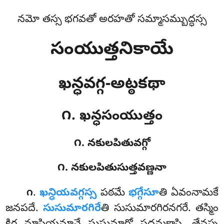
నమో తస్స భగవతో అరహతో సమ్మాసమ్బుద్ధస్స
సంయుత్తనికాయే
ఖన్ధవగ్గ-అట్ఠకథా
౧. ఖన్ధసంయుత్తం
౧. నకులపితువగ్గో
౧. నకులపితుసుత్తవణ్ణనా
.
ఖన్ధియవగ్గస్స
పఠమే
భగ్గేసూ
తి ఏవంనామకే
౧
జనపదే.
సుసుమారగిరే
తి సుసుమారగిరనగరే. తస్మిం