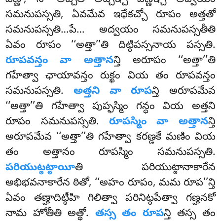
వణ్ణో, సా అచ్చీతి అచ్చిఞ్చ వణ్ణఞ్చ అద్వయం
సమనుపస్సతి, ఏవమేవ ఇధేకచ్చో రూపం అత్తతో
సమనుపస్సతి…పే… అద్వయం సమనుపస్సతీతి
ఏవం రూపం ‘‘అత్తా’’తి దిట్ఠిపస్సనాయ పస్సతి.
రూపవన్తం వా అత్తాన
న్తి అరూపం ‘‘అత్తా’’తి
గహేత్వా ఛాయావన్తం రుక్ఖం వియ తం రూపవన్తం
సమనుపస్సతి.
అత్తని వా రూప
న్తి అరూపమేవ
‘‘అత్తా’’తి గహేత్వా పుప్ఫస్మిం గన్ధం వియ అత్తని
రూపం సమనుపస్సతి.
రూపస్మిం వా అత్తాన
న్తి
అరూపమేవ ‘‘అత్తా’’తి గహేత్వా కరణ్డకే మణిం వియ
తం అత్తానం రూపస్మిం సమనుపస్సతి.
పరియుట్ఠట్ఠాయీ
తి పరియుట్ఠానాకారేన
అభిభవనాకారేన ఠితో, ‘‘అహం రూపం, మమ రూప’’న్తి
ఏవం తణ్హాదిట్ఠీహి గిలిత్వా పరినిట్ఠపేత్వా గణ్హనకో
నామ హోతీతి అత్థో.
తస్స తం రూప
న్తి తస్స తం