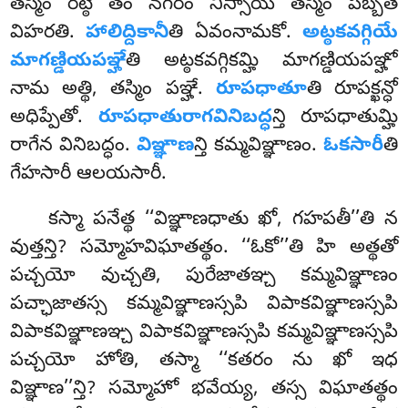
తస్మిం రట్ఠే తం నగరం నిస్సాయ తస్మిం పబ్బతే
విహరతి.
హాలిద్దికానీ
తి ఏవంనామకో.
అట్ఠకవగ్గియే
మాగణ్డియపఞ్హే
తి అట్ఠకవగ్గికమ్హి మాగణ్డియపఞ్హో
నామ అత్థి, తస్మిం పఞ్హే.
రూపధాతూ
తి రూపక్ఖన్ధో
అధిప్పేతో.
రూపధాతురాగవినిబద్ధ
న్తి రూపధాతుమ్హి
రాగేన వినిబద్ధం
.
విఞ్ఞాణ
న్తి కమ్మవిఞ్ఞాణం.
ఓకసారీ
తి
గేహసారీ ఆలయసారీ.
కస్మా
పనేత్థ ‘‘విఞ్ఞాణధాతు ఖో, గహపతీ’’తి న
వుత్తన్తి? సమ్మోహవిఘాతత్థం. ‘‘ఓకో’’తి హి అత్థతో
పచ్చయో వుచ్చతి, పురేజాతఞ్చ కమ్మవిఞ్ఞాణం
పచ్ఛాజాతస్స కమ్మవిఞ్ఞాణస్సపి విపాకవిఞ్ఞాణస్సపి
విపాకవిఞ్ఞాణఞ్చ విపాకవిఞ్ఞాణస్సపి కమ్మవిఞ్ఞాణస్సపి
పచ్చయో హోతి, తస్మా ‘‘కతరం ను ఖో ఇధ
విఞ్ఞాణ’’న్తి? సమ్మోహో భవేయ్య, తస్స విఘాతత్థం