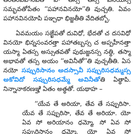
తంతంపహానవతో వా తస్స తస్స వినయస్స
సమ్భవతోపేతం ‘‘పహానవినయో’’తి వుచ్చతి. ఏవం
పహానవినయోపి పఞ్చధా భిజ్జతీతి వేదితబ్బో.
ఏవమయం సఙ్ఖేపతో దువిధో, భేదతో చ దసవిధో
వినయో భిన్నసంవరత్తా పహాతబ్బస్స చ అప్పహీనత్తా
యస్మా ఏతస్స అస్సుతవతో పుథుజ్జనస్స నత్థి, తస్మా
అభావతో తస్స అయం ‘‘అవినీతో’’తి వుచ్చతీతి. ఏస
నయో
సప్పురిసానం అదస్సావీ సప్పురిసధమ్మస్స
అకోవిదో సప్పురిసధమ్మే అవినీతో
తి ఏత్థాపి.
నిన్నానాకరణఞ్హి ఏతం అత్థతో. యథాహ –
‘‘యేవ తే అరియా, తేవ తే సప్పురిసా.
యేవ తే సప్పురిసా, తేవ తే అరియా. యో
ఏవ సో అరియానం ధమ్మో, సో ఏవ సో
సప్పురిసానం ధమ్మో. యో ఏవ సో