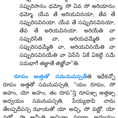
సప్పురిసానం ధమ్మో, సో ఏవ సో అరియానం
ధమ్మో. యేవ తే అరియవినయా, తేవ తే
సప్పురిసవినయా. యేవ తే సప్పురిసవినయా
,
తేవ తే అరియవినయా. అరియేతి వా
సప్పురిసేతి వా, అరియధమ్మేతి వా
సప్పురిసధమ్మేతి వా, అరియవినయేతి వా
సప్పురిసవినయేతి వా ఏసేసే ఏకే ఏకట్ఠే సమే
సమభాగే తజ్జాతే తఞ్ఞేవా’’తి.
రూపం అత్తతో సమనుపస్సతీ
తి ఇధేకచ్చో
రూపం అత్తతో సమనుపస్సతి, ‘‘యం రూపం, సో
అహం
, యో అహం, తం రూప’’న్తి రూపఞ్చ
అత్తఞ్చ
అద్వయం సమనుపస్సతి. సేయ్యథాపి నామ
తేలప్పదీపస్స ఝాయతో యా అచ్చి, సో వణ్ణో. యో