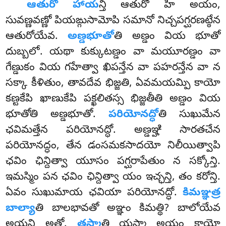
ఆతురో హాయ
న్తి ఆతురో హి అయం,
సువణ్ణవణ్ణో పియఙ్గుసామోపి సమానో నిచ్చపగ్ఘరణట్ఠేన
ఆతురోయేవ.
అణ్డభూతో
తి అణ్డం వియ భూతో
దుబ్బలో. యథా కుక్కుటణ్డం వా మయూరణ్డం వా
గేణ్డుకం వియ గహేత్వా ఖిపన్తేన వా పహరన్తేన వా న
సక్కా కీళితుం, తావదేవ భిజ్జతి, ఏవమయమ్పి కాయో
కణ్టకేపి ఖాణుకేపి పక్ఖలితస్స భిజ్జతీతి అణ్డం వియ
భూతోతి అణ్డభూతో.
పరియోనద్ధో
తి సుఖుమేన
ఛవిమత్తేన పరియోనద్ధో. అణ్డఞ్హి సారతచేన
పరియోనద్ధం, తేన డంసమకసాదయో నిలీయిత్వాపి
ఛవిం ఛిన్దిత్వా యూసం పగ్ఘరాపేతుం న సక్కోన్తి.
ఇమస్మిం పన ఛవిం ఛిన్దిత్వా యం ఇచ్ఛన్తి, తం కరోన్తి.
ఏవం సుఖుమాయ ఛవియా పరియోనద్ధో.
కిమఞ్ఞత్ర
బాల్యా
తి బాలభావతో అఞ్ఞం కిమత్థి? బాలోయేవ
అయన్తి అత్థో.
తస్మా
తి యస్మా అయం కాయో