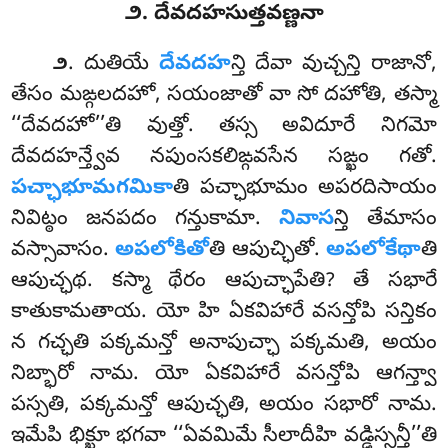
౨. దేవదహసుత్తవణ్ణనా
. దుతియే
దేవదహ
న్తి దేవా వుచ్చన్తి రాజానో,
౨
తేసం మఙ్గలదహో, సయంజాతో వా సో దహోతి, తస్మా
‘‘దేవదహో’’తి వుత్తో. తస్స అవిదూరే నిగమో
దేవదహన్త్వేవ నపుంసకలిఙ్గవసేన సఙ్ఖం గతో.
పచ్ఛాభూమగమికా
తి పచ్ఛాభూమం అపరదిసాయం
నివిట్ఠం జనపదం గన్తుకామా.
నివాస
న్తి తేమాసం
వస్సావాసం.
అపలోకితో
తి ఆపుచ్ఛితో.
అపలోకేథా
తి
ఆపుచ్ఛథ. కస్మా థేరం ఆపుచ్ఛాపేతి? తే సభారే
కాతుకామతాయ. యో హి ఏకవిహారే వసన్తోపి సన్తికం
న గచ్ఛతి పక్కమన్తో అనాపుచ్ఛా పక్కమతి, అయం
నిబ్భారో నామ. యో ఏకవిహారే వసన్తోపి ఆగన్త్వా
పస్సతి, పక్కమన్తో ఆపుచ్ఛతి, అయం సభారో నామ.
ఇమేపి భిక్ఖూ భగవా ‘‘ఏవమిమే సీలాదీహి వడ్ఢిస్సన్తీ’’తి