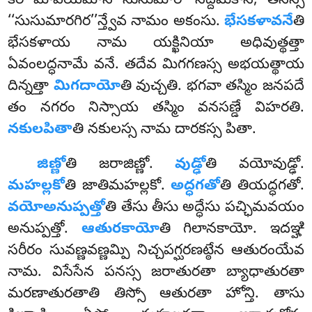
కిర మాపియమానే సుసుమారో సద్దమకాసి, తేనస్స
‘‘సుసుమారగిర’’న్త్వేవ నామం అకంసు.
భేసకళావనే
తి
భేసకళాయ నామ యక్ఖినియా అధివుత్థత్తా
ఏవంలద్ధనామే వనే. తదేవ మిగగణస్స
అభయత్థాయ
దిన్నత్తా
మిగదాయో
తి వుచ్చతి. భగవా తస్మిం జనపదే
తం నగరం నిస్సాయ తస్మిం వనసణ్డే విహరతి.
నకులపితా
తి నకులస్స నామ దారకస్స పితా.
జిణ్ణో
తి జరాజిణ్ణో.
వుడ్ఢో
తి వయోవుడ్ఢో.
మహల్లకో
తి జాతిమహల్లకో.
అద్ధగతో
తి తియద్ధగతో.
వయోఅనుప్పత్తో
తి తేసు తీసు అద్ధేసు పచ్ఛిమవయం
అనుప్పత్తో.
ఆతురకాయో
తి గిలానకాయో. ఇదఞ్హి
సరీరం సువణ్ణవణ్ణమ్పి నిచ్చపగ్ఘరణట్ఠేన ఆతురంయేవ
నామ
. విసేసేన పనస్స జరాతురతా బ్యాధాతురతా
మరణాతురతాతి తిస్సో ఆతురతా హోన్తి. తాసు