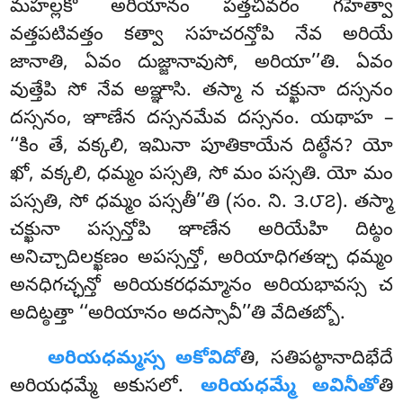
మహల్లకో అరియానం పత్తచీవరం గహేత్వా
వత్తపటివత్తం కత్వా సహచరన్తోపి నేవ అరియే
జానాతి, ఏవం దుజ్జానావుసో, అరియా’’తి. ఏవం
వుత్తేపి సో నేవ అఞ్ఞాసి. తస్మా న చక్ఖునా దస్సనం
దస్సనం, ఞాణేన దస్సనమేవ దస్సనం. యథాహ –
‘‘కిం తే, వక్కలి, ఇమినా పూతికాయేన దిట్ఠేన? యో
ఖో, వక్కలి, ధమ్మం పస్సతి, సో మం పస్సతి. యో మం
పస్సతి, సో ధమ్మం పస్సతీ’’తి (సం. ని. ౩.౮౭). తస్మా
చక్ఖునా పస్సన్తోపి ఞాణేన అరియేహి దిట్ఠం
అనిచ్చాదిలక్ఖణం అపస్సన్తో, అరియాధిగతఞ్చ ధమ్మం
అనధిగచ్ఛన్తో అరియకరధమ్మానం అరియభావస్స చ
అదిట్ఠత్తా ‘‘అరియానం అదస్సావీ’’తి వేదితబ్బో.
అరియధమ్మస్స అకోవిదో
తి, సతిపట్ఠానాదిభేదే
అరియధమ్మే అకుసలో.
అరియధమ్మే అవినీతో
తి