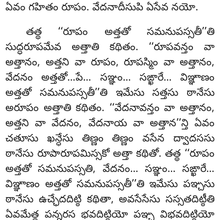
ఏవం గహితం రూపం. వేదనాదీసుపి ఏసేవ నయో.
తత్థ ‘‘రూపం అత్తతో సమనుపస్సతీ’’తి
సుద్ధరూపమేవ అత్తాతి కథితం. ‘‘రూపవన్తం వా
అత్తానం, అత్తని వా రూపం, రూపస్మిం వా అత్తానం,
వేదనం అత్తతో…పే… సఞ్ఞం… సఙ్ఖారే… విఞ్ఞాణం
అత్తతో సమనుపస్సతీ’’తి ఇమేసు సత్తసు ఠానేసు
అరూపం అత్తాతి కథితం. ‘‘వేదనావన్తం వా అత్తానం,
అత్తని వా వేదనం, వేదనాయ వా అత్తాన’’న్తి ఏవం
చతూసు ఖన్ధేసు తిణ్ణం తిణ్ణం వసేన ద్వాదససు
ఠానేసు రూపారూపమిస్సకో అత్తా కథితో. తత్థ ‘‘రూపం
అత్తతో సమనుపస్సతి, వేదనం… సఞ్ఞం… సఙ్ఖారే…
విఞ్ఞాణం అత్తతో సమనుపస్సతీ’’తి ఇమేసు పఞ్చసు
ఠానేసు ఉచ్ఛేదదిట్ఠి కథితా, అవసేసేసు సస్సతదిట్ఠీతి
ఏవమేత్థ పన్నరస భవదిట్ఠియో పఞ్చ విభవదిట్ఠియో