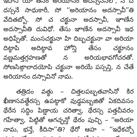
ఇదాని యో తేసం అరియానం అదస్సనసీలో, న చ
దస్సనే సాధుకారీ, సో ‘‘అరియానం అదస్సావీ’’తి
వేదితబ్బో. సో చ చక్ఖునా అదస్సావీ, ఞాణేన
అదస్సావీతి దువిధో. తేసు ఞాణేన అదస్సావీ ఇధ
అధిప్పేతో. మంసచక్ఖునా హి దిబ్బచక్ఖునా వా అరియా
దిట్ఠాపి అదిట్ఠావ హోన్తి తేసం చక్ఖూనం
వణ్ణమత్తగ్గహణతో న అరియభావగోచరతో.
సోణసిఙ్గాలాదయోపి చక్ఖునా అరియే పస్సన్తి, న చేతే
అరియానం దస్సావినో నామ.
తత్రిదం వత్థు – చిత్తలపబ్బతవాసినో కిర
ఖీణాసవత్థేరస్స ఉపట్ఠాకో వుడ్ఢపబ్బజితో ఏకదివసం
థేరేన సద్ధిం పిణ్డాయ చరిత్వా, థేరస్స పత్తచీవరం
గహేత్వా, పిట్ఠితో ఆగచ్ఛన్తో థేరం పుచ్ఛి – ‘‘అరియా
నామ, భన్తే, కీదిసా’’తి? థేరో ఆహ – ‘‘ఇధేకచ్చో