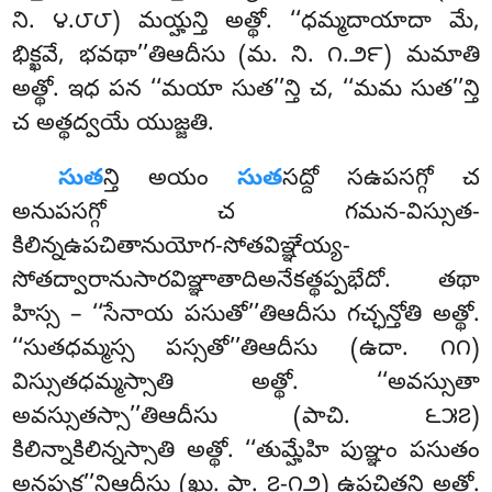
ని. ౪.౮౮) మయ్హన్తి అత్థో. ‘‘ధమ్మదాయాదా మే,
భిక్ఖవే, భవథా’’తిఆదీసు (మ. ని. ౧.౨౯) మమాతి
అత్థో. ఇధ పన ‘‘మయా సుత’’న్తి చ, ‘‘మమ సుత’’న్తి
చ అత్థద్వయే యుజ్జతి.
సుత
న్తి అయం
సుత
సద్దో సఉపసగ్గో చ
అనుపసగ్గో చ గమన-విస్సుత-
కిలిన్నఉపచితానుయోగ-సోతవిఞ్ఞేయ్య-
సోతద్వారానుసారవిఞ్ఞాతాదిఅనేకత్థప్పభేదో. తథా
హిస్స – ‘‘సేనాయ పసుతో’’తిఆదీసు గచ్ఛన్తోతి అత్థో.
‘‘సుతధమ్మస్స పస్సతో’’తిఆదీసు (ఉదా. ౧౧)
విస్సుతధమ్మస్సాతి అత్థో. ‘‘అవస్సుతా
అవస్సుతస్సా’’తిఆదీసు (పాచి. ౬౫౭)
కిలిన్నాకిలిన్నస్సాతి అత్థో. ‘‘తుమ్హేహి పుఞ్ఞం పసుతం
అనప్పక’’న్తిఆదీసు (ఖు. పా. ౭-౧౨) ఉపచితన్తి అత్థో.