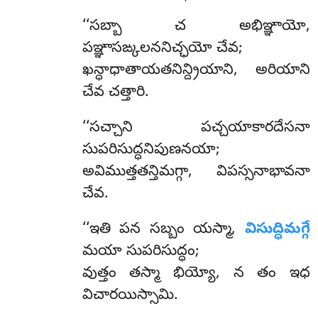
‘‘సబ్బా చ అభిఞ్ఞాయో,
పఞ్ఞాసఙ్కలననిచ్ఛయో చేవ;
ఖన్ధాధాతాయతనిన్ద్రియాని, అరియాని
చేవ చత్తారి.
‘‘సచ్చాని పచ్చయాకారదేసనా
సుపరిసుద్ధనిపుణనయా;
అవిముత్తతన్తిమగ్గా, విపస్సనాభావనా
చేవ.
‘‘ఇతి పన సబ్బం యస్మా,
విసుద్ధిమగ్గే
మయా సుపరిసుద్ధం;
వుత్తం తస్మా భియ్యో, న తం ఇధ
విచారయిస్సామి.