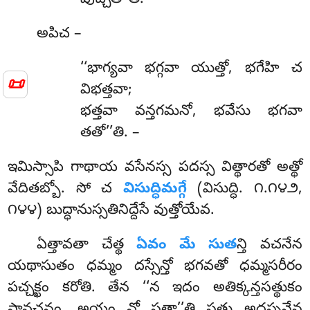
వుచ్చతీ’’తి.
అపిచ
–
‘‘భాగ్యవా భగ్గవా యుత్తో, భగేహి చ
📜
విభత్తవా;
భత్తవా వన్తగమనో, భవేసు భగవా
తతో’’తి. –
ఇమిస్సాపి గాథాయ వసేనస్స పదస్స విత్థారతో అత్థో
వేదితబ్బో. సో చ
విసుద్ధిమగ్గే
(విసుద్ధి. ౧.౧౪౨,
౧౪౪) బుద్ధానుస్సతినిద్దేసే వుత్తోయేవ.
ఏత్తావతా చేత్థ
ఏవం మే సుత
న్తి వచనేన
యథాసుతం ధమ్మం దస్సేన్తో భగవతో ధమ్మసరీరం
పచ్చక్ఖం కరోతి. తేన ‘‘న ఇదం అతిక్కన్తసత్థుకం
పావచనం, అయం వో సత్థా’’తి సత్థు అదస్సనేన