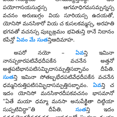
పయోగసుద్ధియా ఆగమబ్యత్తిసిద్ధి. ఇతి
పయోగాసయసుద్ధస్స ఆగమాధిగమసమ్పన్నస్స
వచనం అరుణుగ్గం వియ సూరియస్స ఉదయతో,
యోనిసో మనసికారో వియ చ కుసలకమ్మస్స, అరహతి
భగవతో వచనస్స పుబ్బఙ్గమం భవితున్తి ఠానే నిదానం
ఠపేన్తో
ఏవం మే సుత
న్తిఆదిమాహ.
అపరో నయో –
ఏవ
న్తి ఇమినా
నానప్పకారపటివేధదీపకేన వచనేన అత్తనో
అత్థపటిభానపటిసమ్భిదాసమ్పత్తిసబ్భావం దీపేతి.
సుత
న్తి ఇమినా సోతబ్బభేదపటివేధదీపకేన వచనేన
ధమ్మనిరుత్తిపటిసమ్భిదాసమ్పత్తిసబ్భావం.
ఏవ
న్తి చ
ఇదం యోనిసో మనసికారదీపకవచనం భాసమానో
‘‘ఏతే మయా ధమ్మా మనసా అనుపేక్ఖితా దిట్ఠియా
సుప్పటివిద్ధా’’తి దీపేతి.
సుత
న్తి ఇదం