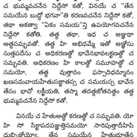
చ భుమ్మవచనేన నిద్దేసో కతో, వినయే చ ‘‘తేన
సమయేన బుద్ధో
భగవా’’తి కరణవచనేన నిద్దేసో కతో,
తథా అకత్వా ‘‘ఏకం సమయ’’న్తి ఉపయోగవచనేన
నిద్దేసో కతోతి. తత్థ తథా, ఇధ చ అఞ్ఞథా
అత్థసమ్భవతో. తత్థ హి అభిధమ్మే ఇతో అఞ్ఞేసు
సుత్తపదేసు చ అధికరణత్థో భావేనభావలక్ఖణత్థో చ
సమ్భవతి. అధికరణం హి కాలత్థో సమూహత్థో చ
సమయో, తత్థ వుత్తానం ఫస్సాదిధమ్మానం
ఖణసమవాయహేతుసఙ్ఖాతస్స చ సమయస్స భావేన
తేసం భావో లక్ఖీయతి, తస్మా తదత్థజోతనత్థం తత్థ
భుమ్మవచనేన నిద్దేసో కతో.
వినయే చ హేతుఅత్థో కరణత్థో చ సమ్భవతి. యో
హి సో సిక్ఖాపదపఞ్ఞత్తిసమయో సారిపుత్తాదీహిపి
దుబ్బిఞ్ఞేయ్యో, తేన సమయేన హేతుభూతేన