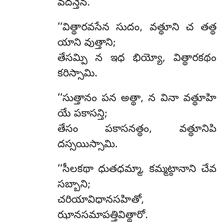
వదన్తేన.
‘‘విత్థారవసేన సుదం, వత్థూని చ తత్థ
యాని వుత్తాని;
తేసమ్పి న ఇధ భియ్యో, విత్థారకథం
కరిస్సామి.
‘‘సుత్తానం
పన అత్థా, న వినా వత్థూహి
యే పకాసన్తి;
తేసం పకాసనత్థం, వత్థూనిపి
దస్సయిస్సామి.
‘‘సీలకథా ధుతధమ్మా, కమ్మట్ఠానాని చేవ
సబ్బాని;
చరియావిధానసహితో,
ఝానసమాపత్తివిత్థారో.