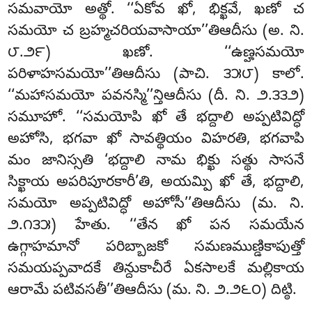
సమవాయో అత్థో. ‘‘ఏకోవ ఖో, భిక్ఖవే, ఖణో చ
సమయో చ బ్రహ్మచరియవాసాయా’’తిఆదీసు (అ. ని.
౮.౨౯) ఖణో. ‘‘ఉణ్హసమయో
పరిళాహసమయో’’తిఆదీసు (పాచి. ౩౫౮) కాలో.
‘‘మహాసమయో పవనస్మి’’న్తిఆదీసు (దీ. ని. ౨.౩౩౨)
సమూహో. ‘‘సమయోపి ఖో తే భద్దాలి అప్పటివిద్ధో
అహోసి, భగవా ఖో సావత్థియం విహరతి, భగవాపి
మం జానిస్సతి ‘భద్దాలి నామ భిక్ఖు సత్థు సాసనే
సిక్ఖాయ అపరిపూరకారీ’తి, అయమ్పి ఖో తే, భద్దాలి,
సమయో అప్పటివిద్ధో అహోసీ’’తిఆదీసు (మ. ని.
౨.౧౩౫) హేతు. ‘‘తేన ఖో పన సమయేన
ఉగ్గాహమానో పరిబ్బాజకో
సమణముణ్డికాపుత్తో
సమయప్పవాదకే తిన్దుకాచీరే ఏకసాలకే మల్లికాయ
ఆరామే పటివసతీ’’తిఆదీసు (మ. ని. ౨.౨౬౦) దిట్ఠి.