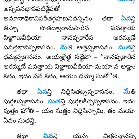
వుత్తవిఞ్ఞాణసమఙ్గిపుగ్గలనిదస్సనం.
సుత
న్తి
అస్సవనభావపటిక్ఖేపతో
అనూనాధికావిపరీతగ్గహణనిదస్సనం. తథా
ఏవ
న్తి
తస్సా సోతద్వారానుసారేన పవత్తాయ
విఞ్ఞాణవీథియా నానప్పకారేన ఆరమ్మణే
పవత్తభావప్పకాసనం.
మే
తి అత్తప్పకాసనం.
సుత
న్తి
ధమ్మప్పకాసనం. అయఞ్హేత్థ సఙ్ఖేపో – ‘‘నానప్పకారేన
ఆరమ్మణే పవత్తాయ విఞ్ఞాణవీథియా మయా న అఞ్ఞం
కతం, ఇదం పన కతం, అయం ధమ్మో సుతో’’తి.
తథా
ఏవ
న్తి నిద్దిసితబ్బప్పకాసనం.
మే
తి
పుగ్గలప్పకాసనం.
సుత
న్తి పుగ్గలకిచ్చప్పకాసనం. ఇదం
వుత్తం హోతి – యం సుత్తం నిద్దిసిస్సామి, తం మయా
ఏవం సుతన్తి.
తథా
ఏవ
న్తి యస్స చిత్తసన్తానస్స