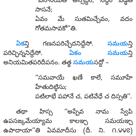
‘‘వినాసయతి అస్సద్ధం, సద్ధం వడ్ఢేతి
సాసనే;
ఏవం మే సుతమిచ్చేవం, వదం
గోతమసావకో’’తి.
ఏక
న్తి
గణనపరిచ్ఛేదనిద్దేసో.
సమయ
న్తి
పరిచ్ఛిన్ననిద్దేసో.
ఏకం సమయ
న్తి
అనియమితపరిదీపనం. తత్థ
సమయ
సద్దో –
‘‘సమవాయే ఖణే కాలే, సమూహే
హేతుదిట్ఠిసు;
పటిలాభే పహానే చ, పటివేధే చ దిస్సతి’’.
తథా హిస్స ‘‘అప్పేవ నామ స్వేపి
ఉపసఙ్కమేయ్యామ కాలఞ్చ సమయఞ్చ
ఉపాదాయా’’తి ఏవమాదీసు (దీ. ని. ౧.౪౪౭)