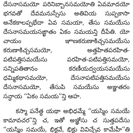
దేసనాసమయో పరినిబ్బానసమయోతి ఏవమాదయో
భగవతో దేవమనుస్సేసు అతివియ సుప్పకాసా
అనేకకాలప్పభేదా ఏవ సమయా, తేసు సమయేసు
దేసనాసమయసఙ్ఖాతం ఏకం సమయన్తి దీపేతి. యో
చాయం ఞాణకరుణాకిచ్చసమయేసు
కరుణాకిచ్చసమయో, అత్తహితపరహిత-
పటిపత్తిసమయేసు పరహిత-పటిపత్తిసమయో,
సన్నిపతితానం కరణీయద్వయసమయేసు
ధమ్మికథాసమయో, దేసనాపటిపత్తిసమయేసు
దేసనాసమయో, తేసుపి సమయేసు అఞ్ఞతరం
సన్ధాయ ‘‘ఏకం సమయ’’న్తి ఆహ.
కస్మా
పనేత్థ యథా అభిధమ్మే ‘‘యస్మిం సమయే
కామావచర’’న్తి చ, ఇతో అఞ్ఞేసు చ సుత్తపదేసు
‘‘యస్మిం సమయే, భిక్ఖవే, భిక్ఖు వివిచ్చేవ కామేహీ’’తి