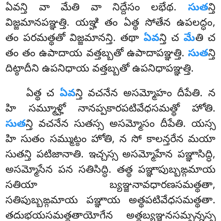
ఏవన్తి వా మేతి వా నిద్దేసం లభేథ.
సుత
న్తి
విజ్జమానపఞ్ఞత్తి. యఞ్హి తం ఏత్థ సోతేన ఉపలద్ధం,
తం పరమత్థతో విజ్జమానన్తి. తథా
ఏవ
న్తి చ
మే
తి చ
తం తం ఉపాదాయ వత్తబ్బతో ఉపాదాపఞ్ఞత్తి.
సుత
న్తి
దిట్ఠాదీని ఉపనిధాయ వత్తబ్బతో ఉపనిధాపఞ్ఞత్తి.
ఏత్థ చ
ఏవ
న్తి వచనేన అసమ్మోహం దీపేతి. న
హి సమ్మూళ్హో నానప్పకారపటివేధసమత్థో హోతి.
సుత
న్తి వచనేన సుతస్స అసమ్మోసం దీపేతి. యస్స
హి సుతం సమ్ముట్ఠం హోతి, న సో కాలన్తరేన మయా
సుతన్తి పటిజానాతి. ఇచ్చస్స అసమ్మోహేన పఞ్ఞాసిద్ధి,
అసమ్మోసేన పన సతిసిద్ధి. తత్థ పఞ్ఞాపుబ్బఙ్గమాయ
సతియా బ్యఞ్జనావధారణసమత్థతా,
సతిపుబ్బఙ్గమాయ పఞ్ఞాయ అత్థపటివేధసమత్థతా.
తదుభయసమత్థతాయోగేన అత్థబ్యఞ్జనసమ్పన్నస్స