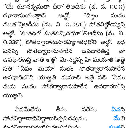
‘‘యే
ఝానప్పసుతా ధీరా’’తిఆదీసు (ధ. ప. ౧౮౧)
ఝానానుయుత్తాతి అత్థో. ‘‘దిట్ఠం సుతం
ముత’’న్తిఆదీసు (మ. ని. ౧.౨౪౧) సోతవిఞ్ఞేయ్యన్తి
అత్థో. ‘‘సుతధరో సుతసన్నిచయో’’తిఆదీసు (మ. ని.
౧.౩౩౯) సోతద్వారానుసారవిఞ్ఞాతధరోతి అత్థో. ఇధ
పనస్స సోతద్వారానుసారేన ఉపధారితన్తి వా
ఉపధారణన్తి వాతి అత్థో. మే-సద్దస్స హి మయాతి అత్థే
సతి ‘‘ఏవం మయా సుతం సోతద్వారానుసారేన
ఉపధారిత’’న్తి యుజ్జతి. మమాతి అత్థే సతి ‘‘ఏవం
మమ సుతం సోతద్వారానుసారేన ఉపధారణ’’న్తి
యుజ్జతి.
ఏవమేతేసు తీసు పదేసు
ఏవ
న్తి
సోతవిఞ్ఞాణాదివిఞ్ఞాణకిచ్చనిదస్సనం.
మే
తి