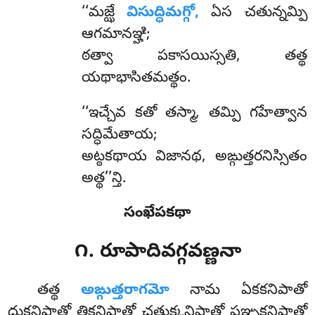
‘‘మజ్ఝే
విసుద్ధిమగ్గో,
ఏస చతున్నమ్పి
ఆగమానఞ్హి;
ఠత్వా పకాసయిస్సతి, తత్థ
యథాభాసితమత్థం.
‘‘ఇచ్చేవ
కతో తస్మా, తమ్పి గహేత్వాన
సద్ధిమేతాయ;
అట్ఠకథాయ విజానథ, అఙ్గుత్తరనిస్సితం
అత్థ’’న్తి.
సంఖేపకథా
౧. రూపాదివగ్గవణ్ణనా
తత్థ
అఙ్గుత్తరాగమో
నామ ఏకకనిపాతో
దుకనిపాతో తికనిపాతో చతుక్కనిపాతో పఞ్చకనిపాతో