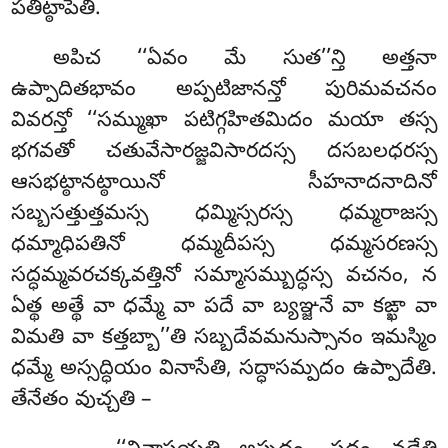
పతిట్ఠాపేతి.
అపిచ ‘‘ఏవం మే సుత’’న్తి అత్తనా
ఉప్పాదితభావం అప్పటిజానన్తో పురిమవచనం
వివరన్తో ‘‘సమ్ముఖా పటిగ్గహితమిదం మయా తస్స
భగవతో చతువేసారజ్జవిసారదస్స దసబలధరస్స
ఆసభట్ఠానట్ఠాయినో సీహనాదనాదినో
సబ్బసత్తుత్తమస్స ధమ్మిస్సరస్స ధమ్మరాజస్స
ధమ్మాధిపతినో ధమ్మదీపస్స ధమ్మసరణస్స
సద్ధమ్మవరచక్కవత్తినో సమ్మాసమ్బుద్ధస్స వచనం, న
ఏత్థ అత్థే వా ధమ్మే వా పదే వా బ్యఞ్జనే వా కఙ్ఖా వా
విమతి వా కత్తబ్బా’’తి సబ్బదేవమనుస్సానం ఇమస్మిం
ధమ్మే అస్సద్ధియం వినాసేతి, సద్ధాసమ్పదం ఉప్పాదేతి.
తేనేతం వుచ్చతి –