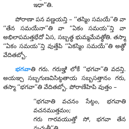
ఇధా’’తి.
పోరాణా పన వణ్ణయన్తి – ‘‘తస్మిం సమయే’’తి వా
‘‘తేన సమయేనా’’తి వా ‘‘ఏకం సమయ’’న్తి వా
అభిలాపమత్తభేదో ఏస, సబ్బత్థ భుమ్మమేవత్థోతి. తస్మా
‘‘ఏకం
సమయ’’న్తి వుత్తేపి ‘‘ఏకస్మిం సమయే’’తి అత్థో
వేదితబ్బో.
భగవా
తి గరు. గరుఞ్హి లోకే ‘‘భగవా’’తి వదన్తి.
అయఞ్చ సబ్బగుణవిసిట్ఠతాయ సబ్బసత్తానం గరు,
తస్మా ‘‘భగవా’’తి వేదితబ్బో. పోరాణేహిపి వుత్తం –
‘‘భగవాతి
వచనం సేట్ఠం, భగవాతి
వచనముత్తమం;
గరు గారవయుత్తో సో, భగవా తేన