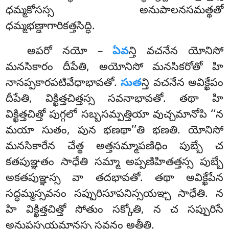
ధమ్మకోసస్స అనుపాలనసమత్థతో
ధమ్మభణ్డాగారికత్తసిద్ధి.
అపరో నయో –
ఏవ
న్తి వచనేన యోనిసో
మనసికారం దీపేతి, అయోనిసో మనసికరోతో హి
నానప్పకారపటివేధాభావతో.
సుత
న్తి వచనేన అవిక్ఖేపం
దీపేతి, విక్ఖిత్తచిత్తస్స సవనాభావతో. తథా హి
విక్ఖిత్తచిత్తో పుగ్గలో సబ్బసమ్పత్తియా వుచ్చమానోపి ‘‘న
మయా సుతం
, పున భణథా’’తి భణతి. యోనిసో
మనసికారేన చేత్థ అత్తసమ్మాపణిధిం పుబ్బే చ
కతపుఞ్ఞతం
సాధేతి సమ్మా అప్పణిహితత్తస్స పుబ్బే
అకతపుఞ్ఞస్స వా తదభావతో. తథా అవిక్ఖేపేన
సద్ధమ్మస్సవనం సప్పురిసూపనిస్సయఞ్చ
సాధేతి. న
హి విక్ఖిత్తచిత్తో సోతుం సక్కోతి, న చ సప్పురిసే
అనుపస్సయమానస్స సవనం అత్థీతి.