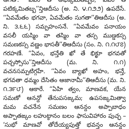
ఆగతో. ‘‘ఏవం తే అభిక్కమితబ్బం, ఏవం తే
పటిక్కమితబ్బ’’న్తిఆదీసు (అ. ని. ౪.౧౨౨) ఉపదేసే.
‘‘ఏవమేతం భగవా, ఏవమేతం సుగతా’’తిఆదీసు
(అ.
ని. ౩.౬౬) సమ్పహంసనే. ‘‘ఏవమేవం పనాయం
వసలీ యస్మిం వా తస్మిం వా తస్స ముణ్డకస్స
సమణకస్స వణ్ణం భాసతీ’’తిఆదీసు (సం. ని. ౧.౧౮౭)
గరహణే. ‘‘ఏవం, భన్తేతి ఖో తే భిక్ఖూ భగవతో
పచ్చస్సోసు’’న్తిఆదీసు (మ. ని. ౧.౧)
వచనసమ్పటిగ్గహే. ‘‘ఏవం బ్యాఖో అహం, భన్తే,
భగవతా ధమ్మం దేసితం ఆజానామీ’’తిఆదీసు (మ. ని.
౧.౩౯౮) ఆకారే. ‘‘ఏహి త్వం, మాణవక, యేన
సమణో ఆనన్దో తేనుపసఙ్కమ; ఉపసఙ్కమిత్వా
మమ
వచనేన సమణం ఆనన్దం అప్పాబాధం
అప్పాతఙ్కం లహుట్ఠానం బలం ఫాసువిహారం పుచ్ఛ –
‘సుభో మాణవో తోదేయ్యపుత్తో భవన్తం ఆనన్దం