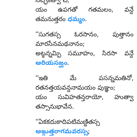
సచ్ఛికత్వా చ;
యం ఉపగతో గతమలం, వన్దే
తమనుత్తరం
ధమ్మం
.
‘‘సుగతస్స ఓరసానం, పుత్తానం
మారసేనమథనానం;
అట్ఠన్నమ్పి సమూహం, సిరసా వన్దే
అరియసఙ్ఘం
.
‘‘ఇతి
మే పసన్నమతినో,
రతనత్తయవన్దనామయం పుఞ్ఞం;
యం సువిహతన్తరాయో, హుత్వా
తస్సానుభావేన.
‘‘ఏకకదుకాదిపటిమణ్డితస్స
అఙ్గుత్తరాగమవరస్స
;