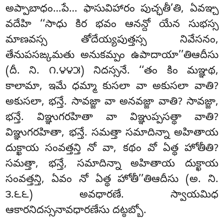
అప్పాబాధం…పే… ఫాసువిహారం పుచ్ఛతీ’తి, ఏవఞ్చ
వదేహి ‘‘సాధు కిర భవం ఆనన్దో యేన సుభస్స
మాణవస్స తోదేయ్యపుత్తస్స నివేసనం,
తేనుపసఙ్కమతు అనుకమ్పం ఉపాదాయా’’తిఆదీసు
(దీ. ని. ౧.౪౪౫) నిదస్సనే. ‘‘తం కిం మఞ్ఞథ,
కాలామా, ఇమే ధమ్మా కుసలా వా అకుసలా వాతి?
అకుసలా, భన్తే. సావజ్జా వా అనవజ్జా వాతి? సావజ్జా,
భన్తే. విఞ్ఞుగరహితా వా విఞ్ఞుప్పసత్థా వాతి?
విఞ్ఞుగరహితా, భన్తే. సమత్తా సమాదిన్నా అహితాయ
దుక్ఖాయ సంవత్తన్తి నో వా, కథం వో ఏత్థ హోతీతి?
సమత్తా, భన్తే, సమాదిన్నా అహితాయ దుక్ఖాయ
సంవత్తన్తి, ఏవం నో ఏత్థ హోతీ’’తిఆదీసు (అ. ని.
౩.౬౬) అవధారణే. స్వాయమిధ
ఆకారనిదస్సనావధారణేసు దట్ఠబ్బో.