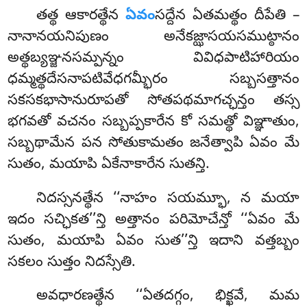
తత్థ ఆకారత్థేన
ఏవం
సద్దేన ఏతమత్థం దీపేతి –
నానానయనిపుణం అనేకజ్ఝాసయసముట్ఠానం
అత్థబ్యఞ్జనసమ్పన్నం వివిధపాటిహారియం
ధమ్మత్థదేసనాపటివేధగమ్భీరం సబ్బసత్తానం
సకసకభాసానురూపతో సోతపథమాగచ్ఛన్తం తస్స
భగవతో వచనం సబ్బప్పకారేన కో సమత్థో విఞ్ఞాతుం,
సబ్బథామేన పన సోతుకామతం జనేత్వాపి ఏవం మే
సుతం, మయాపి ఏకేనాకారేన సుతన్తి.
నిదస్సనత్థేన ‘‘నాహం సయమ్భూ, న మయా
ఇదం సచ్ఛికత’’న్తి అత్తానం పరిమోచేన్తో ‘‘ఏవం మే
సుతం, మయాపి ఏవం సుత’’న్తి ఇదాని వత్తబ్బం
సకలం సుత్తం నిదస్సేతి.
అవధారణత్థేన ‘‘ఏతదగ్గం, భిక్ఖవే, మమ