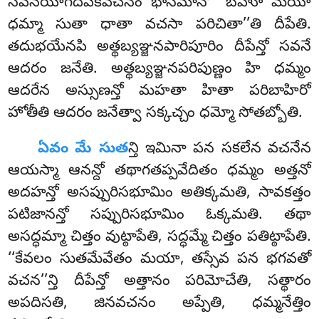
సవనయోగదీపకవచనం భాసమానో ‘‘బహూ మయా
ధమ్మా సుతా ధాతా వచసా పరిచితా’’తి దీపేతి.
తదుభయేనపి అత్థబ్యఞ్జనపారిపూరిం దీపేన్తో సవనే
ఆదరం జనేతి. అత్థబ్యఞ్జనపరిపుణ్ణం హి ధమ్మం
ఆదరేన అస్సుణన్తో మహతా హితా పరిబాహిరో
హోతీతి ఆదరం జనేత్వా సక్కచ్చం ధమ్మో సోతబ్బోతి.
ఏవం మే సుత
న్తి ఇమినా పన సకలేన వచనేన
ఆయస్మా ఆనన్దో తథాగతప్పవేదితం ధమ్మం అత్తనో
అదహన్తో అసప్పురిసభూమిం అతిక్కమతి, సావకత్తం
పటిజానన్తో సప్పురిసభూమిం ఓక్కమతి. తథా
అసద్ధమ్మా చిత్తం వుట్ఠాపేతి, సద్ధమ్మే చిత్తం పతిట్ఠాపేతి.
‘‘కేవలం సుతమేవేతం మయా
, తస్సేవ పన భగవతో
వచన’’న్తి దీపేన్తో అత్తానం పరిమోచేతి
, సత్థారం
అపదిసతి, జినవచనం అప్పేతి, ధమ్మనేత్తిం