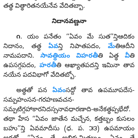
తత్థ విత్థారితనయేనేవ వేదితబ్బా.
నిదానవణ్ణనా
. యం
పనేతం ‘‘ఏవం మే సుత’’న్తిఆదికం
౧
నిదానం, తత్థ
ఏవ
న్తి నిపాతపదం,
మే
తిఆదీని
నామపదాని.
సావత్థియం విహరతీ
తి ఏత్థ
వీ
తి
ఉపసగ్గపదం,
హరతీ
తి ఆఖ్యాతపదన్తి ఇమినా తావ
నయేన పదవిభాగో వేదితబ్బో.
అత్థతో పన
ఏవం
సద్దో తావ ఉపమూపదేస-
సమ్పహంసన-గరహణవచన-
సమ్పటిగ్గహాకారనిదస్సనావధారణాది-అనేకత్థప్పభేదో.
తథా హేస ‘‘ఏవం జాతేన మచ్చేన, కత్తబ్బం కుసలం
బహు’’న్తి ఏవమాదీసు (ధ. ప. ౫౩) ఉపమాయం