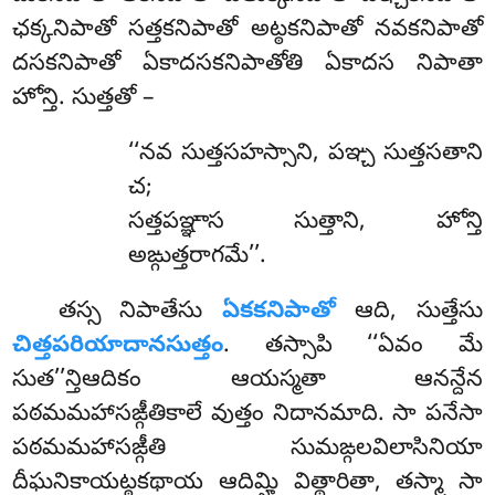
ఛక్కనిపాతో సత్తకనిపాతో అట్ఠకనిపాతో నవకనిపాతో
దసకనిపాతో ఏకాదసకనిపాతోతి ఏకాదస నిపాతా
హోన్తి. సుత్తతో –
‘‘నవ సుత్తసహస్సాని, పఞ్చ సుత్తసతాని
చ;
సత్తపఞ్ఞాస సుత్తాని, హోన్తి
అఙ్గుత్తరాగమే’’.
తస్స నిపాతేసు
ఏకకనిపాతో
ఆది, సుత్తేసు
చిత్తపరియాదానసుత్తం
. తస్సాపి ‘‘ఏవం మే
సుత’’న్తిఆదికం ఆయస్మతా ఆనన్దేన
పఠమమహాసఙ్గీతికాలే వుత్తం నిదానమాది. సా పనేసా
పఠమమహాసఙ్గీతి సుమఙ్గలవిలాసినియా
దీఘనికాయట్ఠకథాయ ఆదిమ్హి విత్థారితా, తస్మా సా