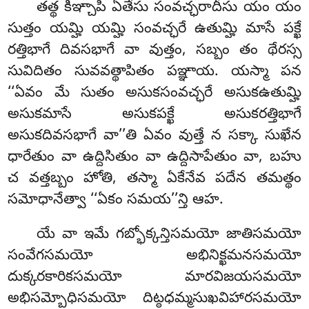
తత్థ కిఞ్చాపి ఏతేసు సంవచ్ఛరాదీసు యం యం
సుత్తం యమ్హి యమ్హి సంవచ్ఛరే ఉతుమ్హి మాసే పక్ఖే
రత్తిభాగే దివసభాగే వా వుత్తం, సబ్బం తం థేరస్స
సువిదితం సువవత్థాపితం పఞ్ఞాయ. యస్మా పన
‘‘ఏవం మే సుతం అసుకసంవచ్ఛరే అసుకఉతుమ్హి
అసుకమాసే అసుకపక్ఖే అసుకరత్తిభాగే
అసుకదివసభాగే వా’’తి ఏవం వుత్తే న సక్కా సుఖేన
ధారేతుం వా ఉద్దిసితుం వా ఉద్దిసాపేతుం వా, బహు
చ వత్తబ్బం హోతి, తస్మా ఏకేనేవ పదేన తమత్థం
సమోధానేత్వా ‘‘ఏకం సమయ’’న్తి ఆహ.
యే వా ఇమే గబ్భోక్కన్తిసమయో జాతిసమయో
సంవేగసమయో అభినిక్ఖమనసమయో
దుక్కరకారికసమయో మారవిజయసమయో
అభిసమ్బోధిసమయో దిట్ఠధమ్మసుఖవిహారసమయో