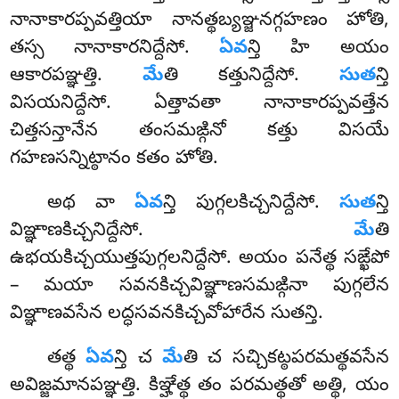
నానాకారప్పవత్తియా నానత్థబ్యఞ్జనగ్గహణం హోతి,
తస్స నానాకారనిద్దేసో.
ఏవ
న్తి హి అయం
ఆకారపఞ్ఞత్తి.
మే
తి కత్తునిద్దేసో.
సుత
న్తి
విసయనిద్దేసో. ఏత్తావతా నానాకారప్పవత్తేన
చిత్తసన్తానేన
తంసమఙ్గినో కత్తు విసయే
గహణసన్నిట్ఠానం కతం హోతి.
అథ వా
ఏవ
న్తి పుగ్గలకిచ్చనిద్దేసో.
సుత
న్తి
విఞ్ఞాణకిచ్చనిద్దేసో.
మే
తి
ఉభయకిచ్చయుత్తపుగ్గలనిద్దేసో. అయం పనేత్థ సఙ్ఖేపో
– మయా సవనకిచ్చవిఞ్ఞాణసమఙ్గినా పుగ్గలేన
విఞ్ఞాణవసేన లద్ధసవనకిచ్చవోహారేన సుతన్తి.
తత్థ
ఏవ
న్తి చ
మే
తి చ సచ్చికట్ఠపరమత్థవసేన
అవిజ్జమానపఞ్ఞత్తి. కిఞ్హేత్థ తం పరమత్థతో అత్థి, యం