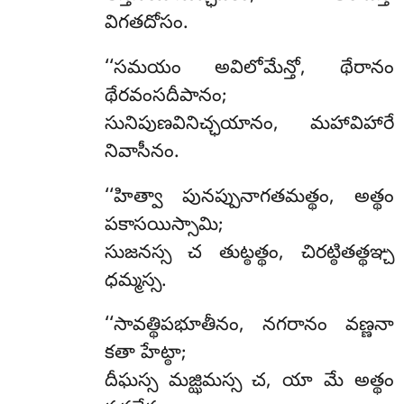
విగతదోసం.
‘‘సమయం అవిలోమేన్తో, థేరానం
థేరవంసదీపానం;
సునిపుణవినిచ్ఛయానం, మహావిహారే
నివాసీనం.
‘‘హిత్వా పునప్పునాగతమత్థం, అత్థం
పకాసయిస్సామి;
సుజనస్స చ తుట్ఠత్థం, చిరట్ఠితత్థఞ్చ
ధమ్మస్స.
‘‘సావత్థిపభూతీనం, నగరానం వణ్ణనా
కతా హేట్ఠా;
దీఘస్స మజ్ఝిమస్స చ, యా మే అత్థం