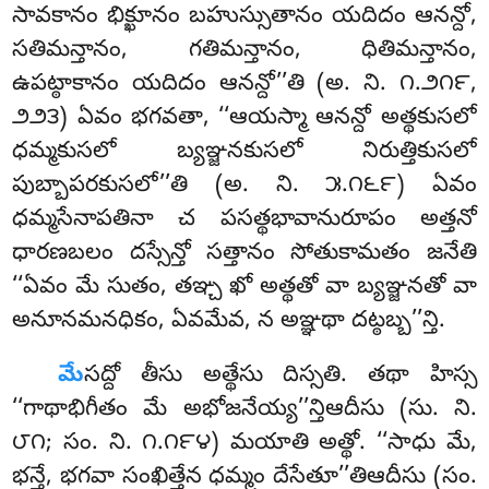
సావకానం భిక్ఖూనం బహుస్సుతానం యదిదం ఆనన్దో,
సతిమన్తానం, గతిమన్తానం, ధితిమన్తానం,
ఉపట్ఠాకానం యదిదం ఆనన్దో’’తి (అ. ని. ౧.౨౧౯,
౨౨౩) ఏవం భగవతా
, ‘‘ఆయస్మా ఆనన్దో అత్థకుసలో
ధమ్మకుసలో బ్యఞ్జనకుసలో నిరుత్తికుసలో
పుబ్బాపరకుసలో’’తి (అ. ని. ౫.౧౬౯) ఏవం
ధమ్మసేనాపతినా చ పసత్థభావానురూపం అత్తనో
ధారణబలం దస్సేన్తో సత్తానం సోతుకామతం జనేతి
‘‘ఏవం
మే సుతం, తఞ్చ ఖో అత్థతో వా బ్యఞ్జనతో వా
అనూనమనధికం, ఏవమేవ, న అఞ్ఞథా దట్ఠబ్బ’’న్తి.
మే
సద్దో
తీసు అత్థేసు దిస్సతి. తథా హిస్స
‘‘గాథాభిగీతం మే అభోజనేయ్య’’న్తిఆదీసు (సు. ని.
౮౧; సం. ని. ౧.౧౯౪) మయాతి అత్థో. ‘‘సాధు మే,
భన్తే, భగవా సంఖిత్తేన ధమ్మం దేసేతూ’’తిఆదీసు (సం.