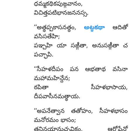
ధమ్మకథికపుఙ్గవానం,
విచిత్తపటిభానజననస్స.
‘‘అత్థప్పకాసనత్థం,
అట్ఠకథా
ఆదితో
వసిసతేహి;
పఞ్చహి యా సఙ్గీతా, అనుసఙ్గీతా చ
పచ్ఛాపి.
‘‘సీహళదీపం పన ఆభతాథ వసినా
మహామహిన్దేన;
ఠపితా సీహళభాసాయ,
దీపవాసీనమత్థాయ.
‘‘అపనేత్వాన
తతోహం, సీహళభాసం
మనోరమం భాసం;
తన్తినయానుచ్ఛవికం, ఆరోపేన్తో