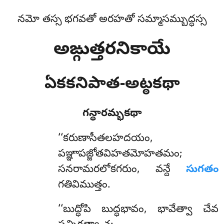
నమో తస్స భగవతో అరహతో సమ్మాసమ్బుద్ధస్స
అఙ్గుత్తరనికాయే
ఏకకనిపాత-అట్ఠకథా
గన్థారమ్భకథా
‘‘కరుణాసీతలహదయం
,
పఞ్ఞాపజ్జోతవిహతమోహతమం;
సనరామరలోకగరుం, వన్దే
సుగతం
గతివిముత్తం.
‘‘బుద్ధోపి బుద్ధభావం, భావేత్వా చేవ