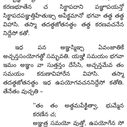
కరణభూతేన చ సిక్ఖాపదాని పఞ్ఞాపయన్తో
సిక్ఖాపదపఞ్ఞత్తిహేతుఞ్చ అపేక్ఖమానో భగవా తత్థ తత్థ
విహాసి. తస్మా తదత్థజోతనత్థం తత్థ కరణవచనేన
నిద్దేసో కతో.
ఇధ పన అఞ్ఞస్మిఞ్చ ఏవంజాతికే
అచ్చన్తసంయోగత్థో సమ్భవతి. యఞ్హి సమయం భగవా
ఇమం అఞ్ఞం వా సుత్తన్తం దేసేసి, అచ్చన్తమేవ తం
సమయం కరుణావిహారేన విహాసి. తస్మా
తదత్థజోతనత్థం ఇధ ఉపయోగవచననిద్దేసో కతోతి.
తేనేతం వుచ్చతి –
‘‘తం తం అత్థమపేక్ఖిత్వా, భుమ్మేన
కరణేన చ;
అఞ్ఞత్ర సమయో వుత్తో, ఉపయోగేన సో