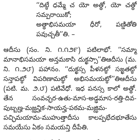
‘‘దిట్ఠే
ధమ్మే చ యో అత్థో, యో చత్థో
సమ్పరాయికో;
అత్థాభిసమయా ధీరో, పణ్డితోతి
పవుచ్చతీ’’తి. –
ఆదీసు (సం. ని. ౧.౧౨౯) పటిలాభో. ‘‘సమ్మా
మానాభిసమయా అన్తమకాసి దుక్ఖస్సా’’తిఆదీసు (మ.
ని. ౧.౨౮) పహానం. ‘‘దుక్ఖస్స
పీళనట్ఠో సఙ్ఖతట్ఠో
సన్తాపట్ఠో విపరిణామట్ఠో అభిసమయట్ఠో’’తిఆదీసు
(పటి. మ. ౨.౮) పటివేధో. ఇధ పనస్స కాలో అత్థో.
తేన సంవచ్ఛర-ఉతు-మాస-అడ్ఢమాస-రత్తి-దివ-
పుబ్బణ్హ-మజ్ఝన్హిక-సాయన్హ-పఠమ-మజ్ఝిమ-
పచ్ఛిమయామ-ముహుత్తాదీసు కాలప్పభేదభూతేసు
సమయేసు ఏకం సమయన్తి దీపేతి.