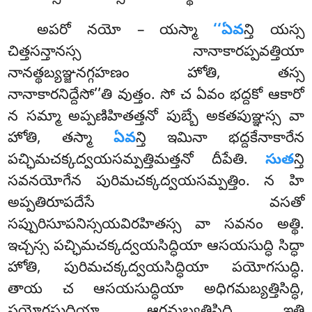
అపరో నయో – యస్మా
‘‘ఏవ
న్తి యస్స
చిత్తసన్తానస్స నానాకారప్పవత్తియా
నానత్థబ్యఞ్జనగ్గహణం హోతి, తస్స
నానాకారనిద్దేసో’’తి వుత్తం. సో చ ఏవం భద్దకో ఆకారో
న సమ్మా అప్పణిహితత్తనో పుబ్బే అకతపుఞ్ఞస్స వా
హోతి, తస్మా
ఏవ
న్తి ఇమినా భద్దకేనాకారేన
పచ్ఛిమచక్కద్వయసమ్పత్తిమత్తనో దీపేతి.
సుత
న్తి
సవనయోగేన పురిమచక్కద్వయసమ్పత్తిం. న హి
అప్పతిరూపదేసే వసతో
సప్పురిసూపనిస్సయవిరహితస్స వా సవనం అత్థి.
ఇచ్చస్స పచ్ఛిమచక్కద్వయసిద్ధియా ఆసయసుద్ధి సిద్ధా
హోతి, పురిమచక్కద్వయసిద్ధియా పయోగసుద్ధి.
తాయ చ ఆసయసుద్ధియా అధిగమబ్యత్తిసిద్ధి,