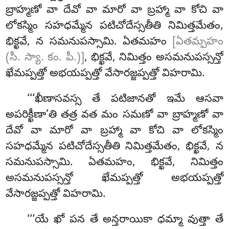
బ్రాహ్మణో వా దేవో వా మారో వా బ్రహ్మా వా కోచి వా
లోకస్మిం సహధమ్మేన పటిచోదేస్సతీతి నిమిత్తమేతం,
భిక్ఖవే, న సమనుపస్సామి
. ఏతమహం
[ఏతమ్పహం
(సీ. స్యా. కం. పీ.)]
, భిక్ఖవే, నిమిత్తం అసమనుపస్సన్తో
ఖేమప్పత్తో అభయప్పత్తో వేసారజ్జప్పత్తో విహరామి.
‘‘‘ఖీణాసవస్స తే పటిజానతో ఇమే ఆసవా
అపరిక్ఖీణా’తి తత్ర వత మం సమణో వా బ్రాహ్మణో వా
దేవో వా మారో వా బ్రహ్మా వా కోచి వా లోకస్మిం
సహధమ్మేన పటిచోదేస్సతీతి నిమిత్తమేతం, భిక్ఖవే, న
సమనుపస్సామి. ఏతమహం, భిక్ఖవే, నిమిత్తం
అసమనుపస్సన్తో ఖేమప్పత్తో అభయప్పత్తో
వేసారజ్జప్పత్తో విహరామి.
‘‘‘యే ఖో పన తే అన్తరాయికా ధమ్మా వుత్తా తే