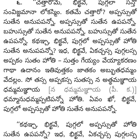
. ‘‘చత్తారోమే, భిక్ఖవే, పుగ్గలా సన్తో
౬
సంవిజ్జమానా లోకస్మిం. కతమే చత్తారో? అప్పస్సుతో
సుతేన అనుపపన్నో, అప్పస్సుతో సుతేన ఉపపన్నో,
బహుస్సుతో సుతేన అనుపపన్నో, బహుస్సుతో సుతేన
ఉపపన్నో. కథఞ్చ, భిక్ఖవే, పుగ్గలో అప్పస్సుతో హోతి
సుతేన అనుపపన్నో
? ఇధ
, భిక్ఖవే, ఏకచ్చస్స పుగ్గలస్స
అప్పకం సుతం హోతి – సుత్తం గేయ్యం వేయ్యాకరణం
గాథా ఉదానం ఇతివుత్తకం జాతకం అబ్భుతధమ్మం
వేదల్లం. సో తస్స అప్పకస్స సుతస్స న అత్థమఞ్ఞాయ
ధమ్మమఞ్ఞాయ
[న ధమ్మమఞ్ఞాయ (పీ. క.)]
ధమ్మానుధమ్మప్పటిపన్నో హోతి. ఏవం ఖో, భిక్ఖవే,
పుగ్గలో అప్పస్సుతో హోతి సుతేన అనుపపన్నో.
‘‘కథఞ్చ, భిక్ఖవే, పుగ్గలో అప్పస్సుతో హోతి
సుతేన ఉపపన్నో? ఇధ, భిక్ఖవే, ఏకచ్చస్స పుగ్గలస్స