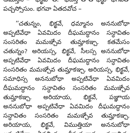
ఆమన్తేసి – ‘‘భిక్ఖవో’’తి. ‘‘భదన్తే’’తి తే భిక్ఖూ భగవతో
పచ్చస్సోసుం. భగవా ఏతదవోచ –
‘‘చతున్నం, భిక్ఖవే, ధమ్మానం అననుబోధా
అప్పటివేధా ఏవమిదం దీఘమద్ధానం సన్ధావితం
సంసరితం
మమఞ్చేవ తుమ్హాకఞ్చ. కతమేసం
చతున్నం? అరియస్స, భిక్ఖవే, సీలస్స అననుబోధా
అప్పటివేధా ఏవమిదం దీఘమద్ధానం సన్ధావితం
సంసరితం మమఞ్చేవ తుమ్హాకఞ్చ. అరియస్స, భిక్ఖవే,
సమాధిస్స అననుబోధా అప్పటివేధా ఏవమిదం
దీఘమద్ధానం సన్ధావితం సంసరితం మమఞ్చేవ
తుమ్హాకఞ్చ. అరియాయ, భిక్ఖవే, పఞ్ఞాయ
అననుబోధా అప్పటివేధా ఏవమిదం దీఘమద్ధానం
సన్ధావితం సంసరితం మమఞ్చేవ తుమ్హాకఞ్చ
.
అరియాయ, భిక్ఖవే, విముత్తియా అననుబోధా