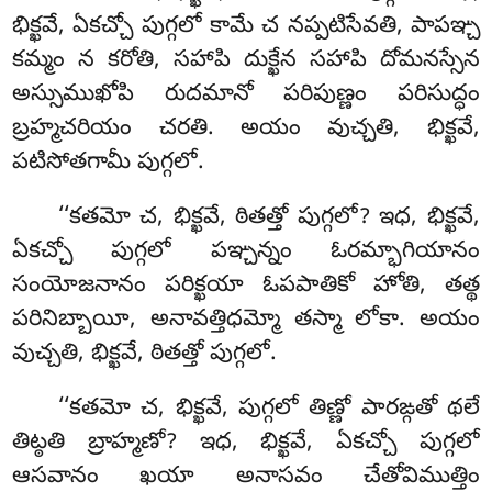
భిక్ఖవే, ఏకచ్చో పుగ్గలో కామే చ నప్పటిసేవతి, పాపఞ్చ
కమ్మం న కరోతి, సహాపి దుక్ఖేన సహాపి దోమనస్సేన
అస్సుముఖోపి రుదమానో పరిపుణ్ణం పరిసుద్ధం
బ్రహ్మచరియం చరతి. అయం వుచ్చతి, భిక్ఖవే,
పటిసోతగామీ పుగ్గలో.
‘‘కతమో చ, భిక్ఖవే, ఠితత్తో పుగ్గలో? ఇధ, భిక్ఖవే,
ఏకచ్చో పుగ్గలో పఞ్చన్నం ఓరమ్భాగియానం
సంయోజనానం పరిక్ఖయా
ఓపపాతికో హోతి, తత్థ
పరినిబ్బాయీ, అనావత్తిధమ్మో తస్మా లోకా. అయం
వుచ్చతి, భిక్ఖవే, ఠితత్తో పుగ్గలో.
‘‘కతమో
చ, భిక్ఖవే, పుగ్గలో తిణ్ణో పారఙ్గతో థలే
తిట్ఠతి బ్రాహ్మణో? ఇధ
, భిక్ఖవే, ఏకచ్చో పుగ్గలో
ఆసవానం ఖయా అనాసవం చేతోవిముత్తిం