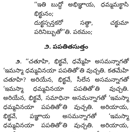
‘‘ఇతి బుద్ధో అభిఞ్ఞాయ, ధమ్మమక్ఖాసి
భిక్ఖునం;
దుక్ఖస్సన్తకరో సత్థా, చక్ఖుమా
పరినిబ్బుతో’’తి. పఠమం;
౨. పపతితసుత్తం
. ‘‘చతూహి, భిక్ఖవే, ధమ్మేహి అసమన్నాగతో
౨
‘ఇమస్మా ధమ్మవినయా పపతితో’తి వుచ్చతి. కతమేహి
చతూహి? అరియేన, భిక్ఖవే, సీలేన అసమన్నాగతో
‘ఇమస్మా ధమ్మవినయా పపతితో’తి వుచ్చతి.
అరియేన, భిక్ఖవే, సమాధినా అసమన్నాగతో ‘ఇమస్మా
ధమ్మవినయా పపతితో’తి వుచ్చతి. అరియాయ,
భిక్ఖవే, పఞ్ఞాయ అసమన్నాగతో ‘ఇమస్మా
ధమ్మవినయా పపతితో’తి వుచ్చతి. అరియాయ,