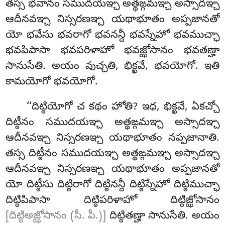
తస్స భవానం సముదయఞ్చ అత్థఙ్గమఞ్చ అస్సాదఞ్చ
ఆదీనవఞ్చ నిస్సరణఞ్చ యథాభూతం అప్పజానతో
యో భవేసు భవరాగో భవనన్దీ భవస్నేహో భవముచ్ఛా
భవపిపాసా భవపరిళాహో భవజ్ఝోసానం భవతణ్హా
సానుసేతి. అయం వుచ్చతి, భిక్ఖవే, భవయోగో. ఇతి
కామయోగో భవయోగో.
‘‘దిట్ఠియోగో చ కథం హోతి? ఇధ, భిక్ఖవే, ఏకచ్చో
దిట్ఠీనం సముదయఞ్చ అత్థఙ్గమఞ్చ అస్సాదఞ్చ
ఆదీనవఞ్చ నిస్సరణఞ్చ యథాభూతం నప్పజానాతి.
తస్స దిట్ఠీనం సముదయఞ్చ అత్థఙ్గమఞ్చ అస్సాదఞ్చ
ఆదీనవఞ్చ నిస్సరణఞ్చ యథాభూతం అప్పజానతో
యో
దిట్ఠీసు దిట్ఠిరాగో దిట్ఠినన్దీ దిట్ఠిస్నేహో దిట్ఠిముచ్ఛా
దిట్ఠిపిపాసా దిట్ఠిపరిళాహో దిట్ఠిజ్ఝోసానం
[దిట్ఠిఅజ్ఝోసానం (సీ. పీ.)]
దిట్ఠితణ్హా సానుసేతి. అయం