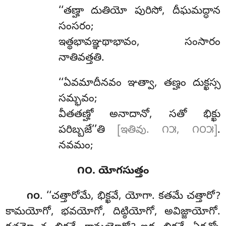
‘‘తణ్హా దుతియో పురిసో, దీఘమద్ధాన
సంసరం;
ఇత్థభావఞ్ఞథాభావం, సంసారం
నాతివత్తతి.
‘‘ఏవమాదీనవం ఞత్వా, తణ్హం దుక్ఖస్స
సమ్భవం;
వీతతణ్హో అనాదానో, సతో భిక్ఖు
పరిబ్బజే’’తి
[ఇతివు. ౧౫, ౧౦౫]
.
నవమం;
౧౦. యోగసుత్తం
. ‘‘చత్తారోమే
, భిక్ఖవే, యోగా. కతమే చత్తారో?
౧౦
కామయోగో, భవయోగో, దిట్ఠియోగో, అవిజ్జాయోగో.