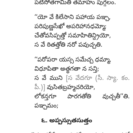
పటిసోతగామీతి తమాహు పుగ్గలం.
‘‘యో వే కిలేసాని పహాయ పఞ్చ,
పరిపుణ్ణసేఖో అపరిహానధమ్మో;
చేతోవసిప్పత్తో సమాహితిన్ద్రియో,
స వే ఠితత్తోతి నరో పవుచ్చతి.
‘‘పరోపరా
యస్స సమేచ్చ ధమ్మా,
విధూపితా అత్థగతా న సన్తి;
స వే ముని
[స వేదగూ (సీ. స్యా. కం.
పీ.)]
వుసితబ్రహ్మచరియో,
లోకన్తగూ పారగతోతి వుచ్చతీ’’తి.
పఞ్చమం;
౬. అప్పస్సుతసుత్తం