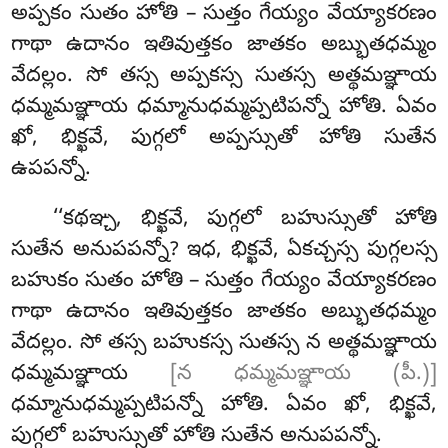
అప్పకం సుతం హోతి – సుత్తం గేయ్యం వేయ్యాకరణం
గాథా ఉదానం ఇతివుత్తకం జాతకం
అబ్భుతధమ్మం
వేదల్లం. సో తస్స అప్పకస్స సుతస్స అత్థమఞ్ఞాయ
ధమ్మమఞ్ఞాయ ధమ్మానుధమ్మప్పటిపన్నో హోతి. ఏవం
ఖో, భిక్ఖవే, పుగ్గలో అప్పస్సుతో హోతి సుతేన
ఉపపన్నో.
‘‘కథఞ్చ, భిక్ఖవే, పుగ్గలో బహుస్సుతో హోతి
సుతేన అనుపపన్నో? ఇధ, భిక్ఖవే, ఏకచ్చస్స పుగ్గలస్స
బహుకం సుతం హోతి – సుత్తం గేయ్యం వేయ్యాకరణం
గాథా ఉదానం ఇతివుత్తకం జాతకం అబ్భుతధమ్మం
వేదల్లం. సో తస్స బహుకస్స సుతస్స న అత్థమఞ్ఞాయ
ధమ్మమఞ్ఞాయ
[న ధమ్మమఞ్ఞాయ (పీ.)]
ధమ్మానుధమ్మప్పటిపన్నో హోతి. ఏవం ఖో, భిక్ఖవే,
పుగ్గలో బహుస్సుతో హోతి సుతేన అనుపపన్నో.