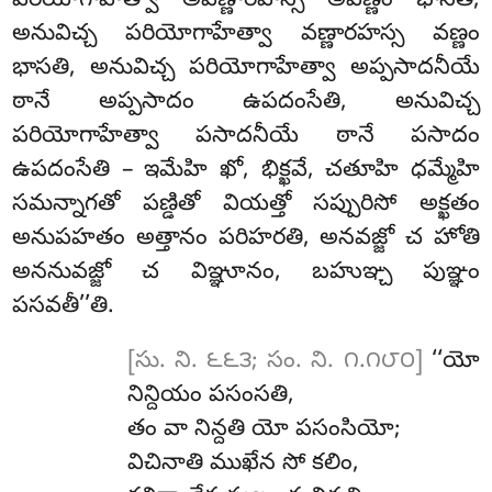
పరియోగాహేత్వా అవణ్ణారహస్స అవణ్ణం భాసతి
,
అనువిచ్చ పరియోగాహేత్వా వణ్ణారహస్స వణ్ణం
భాసతి, అనువిచ్చ పరియోగాహేత్వా అప్పసాదనీయే
ఠానే అప్పసాదం ఉపదంసేతి, అనువిచ్చ
పరియోగాహేత్వా పసాదనీయే ఠానే పసాదం
ఉపదంసేతి – ఇమేహి ఖో, భిక్ఖవే, చతూహి ధమ్మేహి
సమన్నాగతో పణ్డితో వియత్తో సప్పురిసో అక్ఖతం
అనుపహతం
అత్తానం పరిహరతి, అనవజ్జో చ హోతి
అననువజ్జో చ విఞ్ఞూనం, బహుఞ్చ పుఞ్ఞం
పసవతీ’’తి.
[సు. ని. ౬౬౩; సం. ని. ౧.౧౮౦]
‘‘యో
నిన్దియం పసంసతి,
తం వా నిన్దతి యో పసంసియో;
విచినాతి ముఖేన సో కలిం,