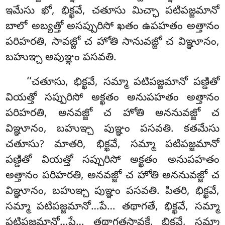
ఇమేసు ఖో, భిక్ఖవే, చతూసు మిచ్ఛా పటిపజ్జమానో
బాలో అబ్యత్తో అసప్పురిసో ఖతం ఉపహతం అత్తానం
పరిహరతి, సావజ్జో చ హోతి సానువజ్జో చ విఞ్ఞూనం,
బహుఞ్చ అపుఞ్ఞం పసవతి.
‘‘చతూసు, భిక్ఖవే, సమ్మా పటిపజ్జమానో పణ్డితో
వియత్తో సప్పురిసో అక్ఖతం అనుపహతం అత్తానం
పరిహరతి, అనవజ్జో చ హోతి అననువజ్జో చ
విఞ్ఞూనం, బహుఞ్చ పుఞ్ఞం పసవతి. కతమేసు
చతూసు? మాతరి, భిక్ఖవే, సమ్మా పటిపజ్జమానో
పణ్డితో వియత్తో సప్పురిసో అక్ఖతం అనుపహతం
అత్తానం పరిహరతి, అనవజ్జో చ హోతి అననువజ్జో చ
విఞ్ఞూనం, బహుఞ్చ పుఞ్ఞం పసవతి. పితరి, భిక్ఖవే,
సమ్మా పటిపజ్జమానో…పే… తథాగతే, భిక్ఖవే, సమ్మా
పటిపజ్జమానో…పే… తథాగతసావకే, భిక్ఖవే, సమ్మా