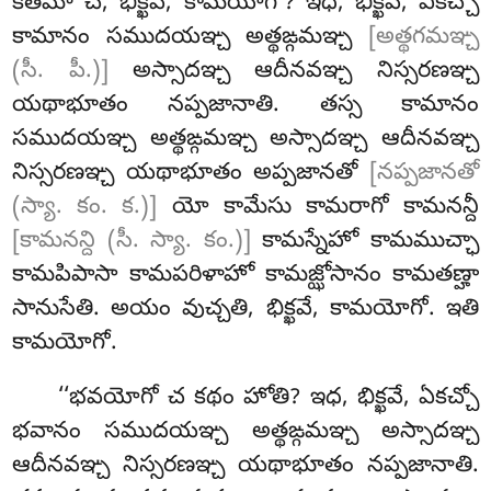
కతమో చ, భిక్ఖవే, కామయోగో? ఇధ, భిక్ఖవే, ఏకచ్చో
కామానం సముదయఞ్చ అత్థఙ్గమఞ్చ
[అత్థగమఞ్చ
(సీ. పీ.)]
అస్సాదఞ్చ ఆదీనవఞ్చ నిస్సరణఞ్చ
యథాభూతం నప్పజానాతి. తస్స
కామానం
సముదయఞ్చ అత్థఙ్గమఞ్చ అస్సాదఞ్చ ఆదీనవఞ్చ
నిస్సరణఞ్చ యథాభూతం అప్పజానతో
[నప్పజానతో
(స్యా. కం. క.)]
యో కామేసు కామరాగో కామనన్దీ
[కామనన్ది (సీ. స్యా. కం.)]
కామస్నేహో కామముచ్ఛా
కామపిపాసా కామపరిళాహో కామజ్ఝోసానం కామతణ్హా
సానుసేతి. అయం వుచ్చతి, భిక్ఖవే, కామయోగో. ఇతి
కామయోగో.
‘‘భవయోగో
చ కథం హోతి? ఇధ, భిక్ఖవే, ఏకచ్చో
భవానం సముదయఞ్చ అత్థఙ్గమఞ్చ అస్సాదఞ్చ
ఆదీనవఞ్చ నిస్సరణఞ్చ యథాభూతం నప్పజానాతి.