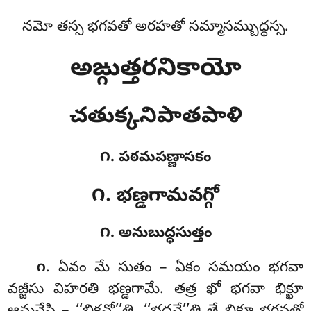
నమో తస్స భగవతో అరహతో సమ్మాసమ్బుద్ధస్స.
అఙ్గుత్తరనికాయో
చతుక్కనిపాతపాళి
౧. పఠమపణ్ణాసకం
౧. భణ్డగామవగ్గో
౧. అనుబుద్ధసుత్తం
. ఏవం
మే సుతం – ఏకం సమయం భగవా
౧
వజ్జీసు విహరతి భణ్డగామే. తత్ర ఖో భగవా భిక్ఖూ