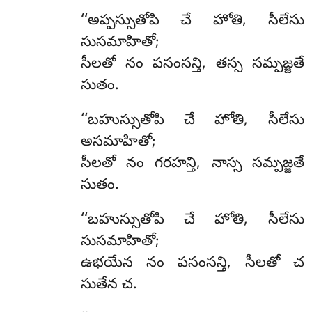
‘‘అప్పస్సుతోపి చే హోతి, సీలేసు
సుసమాహితో;
సీలతో నం పసంసన్తి, తస్స సమ్పజ్జతే
సుతం.
‘‘బహుస్సుతోపి
చే హోతి, సీలేసు
అసమాహితో;
సీలతో నం గరహన్తి, నాస్స సమ్పజ్జతే
సుతం.
‘‘బహుస్సుతోపి
చే హోతి, సీలేసు
సుసమాహితో;
ఉభయేన నం పసంసన్తి, సీలతో చ
సుతేన చ.