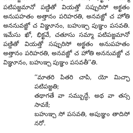
పటిపజ్జమానో పణ్డితో వియత్తో సప్పురిసో అక్ఖతం
అనుపహతం అత్తానం పరిహరతి, అనవజ్జో చ హోతి
అననువజ్జో చ విఞ్ఞూనం, బహుఞ్చ పుఞ్ఞం పసవతి.
ఇమేసు ఖో, భిక్ఖవే, చతూసు సమ్మా పటిపజ్జమానో
పణ్డితో వియత్తో సప్పురిసో అక్ఖతం అనుపహతం
అత్తానం పరిహరతి, అనవజ్జో చ హోతి అననువజ్జో చ
విఞ్ఞూనం, బహుఞ్చ పుఞ్ఞం పసవతీ’’తి.
‘‘మాతరి
పితరి చాపి, యో మిచ్ఛా
పటిపజ్జతి;
తథాగతే వా సమ్బుద్ధే, అథ వా తస్స
సావకే;
బహుఞ్చ
సో పసవతి, అపుఞ్ఞం తాదిసో
నరో.