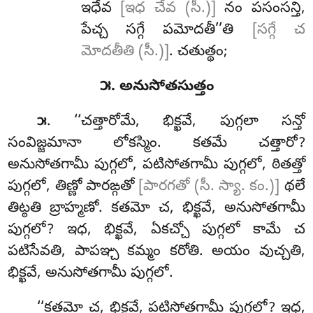
ఇధేవ
[ఇధ చేవ (సీ.)]
నం పసంసన్తి,
పేచ్చ సగ్గే పమోదతీ’’తి
[సగ్గే చ
మోదతీతి (సీ.)]
. చతుత్థం;
౫. అనుసోతసుత్తం
. ‘‘చత్తారోమే
, భిక్ఖవే, పుగ్గలా సన్తో
౫
సంవిజ్జమానా లోకస్మిం. కతమే చత్తారో?
అనుసోతగామీ పుగ్గలో, పటిసోతగామీ పుగ్గలో, ఠితత్తో
పుగ్గలో, తిణ్ణో పారఙ్గతో
[పారగతో (సీ. స్యా. కం.)]
థలే
తిట్ఠతి బ్రాహ్మణో. కతమో చ, భిక్ఖవే, అనుసోతగామీ
పుగ్గలో? ఇధ, భిక్ఖవే, ఏకచ్చో పుగ్గలో కామే చ
పటిసేవతి, పాపఞ్చ కమ్మం కరోతి. అయం వుచ్చతి,
భిక్ఖవే, అనుసోతగామీ పుగ్గలో.
‘‘కతమో చ, భిక్ఖవే, పటిసోతగామీ పుగ్గలో? ఇధ,