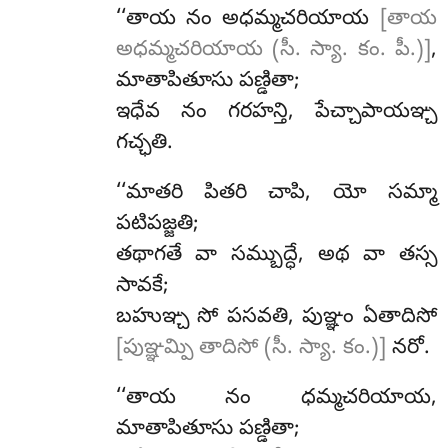
‘‘తాయ నం అధమ్మచరియాయ
[తాయ
అధమ్మచరియాయ (సీ. స్యా. కం. పీ.)]
,
మాతాపితూసు పణ్డితా;
ఇధేవ నం గరహన్తి, పేచ్చాపాయఞ్చ
గచ్ఛతి.
‘‘మాతరి పితరి చాపి, యో సమ్మా
పటిపజ్జతి;
తథాగతే వా సమ్బుద్ధే, అథ వా తస్స
సావకే;
బహుఞ్చ సో పసవతి, పుఞ్ఞం ఏతాదిసో
[పుఞ్ఞమ్పి తాదిసో (సీ. స్యా. కం.)]
నరో.
‘‘తాయ నం ధమ్మచరియాయ,
మాతాపితూసు పణ్డితా;