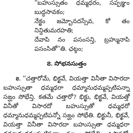
‘‘బహుస్సుతం
ధమ్మధరం, సప్పఞ్ఞం
బుద్ధసావకం;
నేక్ఖం జమ్బోనదస్సేవ, కో తం
నిన్దితుమరహతి;
దేవాపి నం పసంసన్తి, బ్రహ్మునాపి
పసంసితో’’తి. ఛట్ఠం;
౭. సోభనసుత్తం
. ‘‘చత్తారోమే, భిక్ఖవే, వియత్తా వినీతా విసారదా
౭
బహుస్సుతా ధమ్మధరా
ధమ్మానుధమ్మప్పటిపన్నా
సఙ్ఘం సోభేన్తి. కతమే చత్తారో? భిక్ఖు, భిక్ఖవే, వియత్తో
వినీతో విసారదో బహుస్సుతో ధమ్మధరో
ధమ్మానుధమ్మప్పటిపన్నో సఙ్ఘం సోభేతి. భిక్ఖునీ, భిక్ఖవే,
వియత్తా వినీతా విసారదా బహుస్సుతా ధమ్మధరా