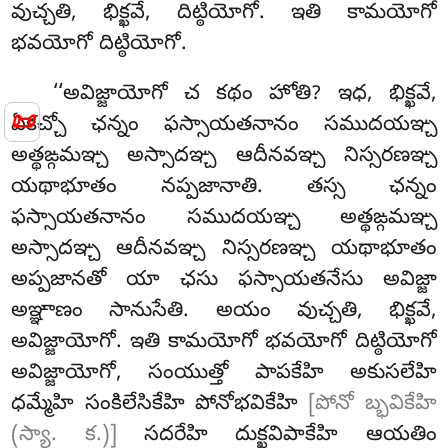
వుచ్చతి, భిక్ఖవే, దిట్ఠియోగో. ఇతి కామయోగో
భవయోగో దిట్ఠియోగో.
‘‘అవిజ్జాయోగో
చ కథం హోతి? ఇధ, భిక్ఖవే,
📜
ఏకచ్చో ఛన్నం ఫస్సాయతనానం సముదయఞ్చ
అత్థఙ్గమఞ్చ అస్సాదఞ్చ ఆదీనవఞ్చ నిస్సరణఞ్చ
యథాభూతం నప్పజానాతి. తస్స ఛన్నం
ఫస్సాయతనానం సముదయఞ్చ అత్థఙ్గమఞ్చ
అస్సాదఞ్చ ఆదీనవఞ్చ నిస్సరణఞ్చ యథాభూతం
అప్పజానతో యా ఛసు ఫస్సాయతనేసు అవిజ్జా
అఞ్ఞాణం సానుసేతి. అయం వుచ్చతి, భిక్ఖవే,
అవిజ్జాయోగో. ఇతి కామయోగో భవయోగో దిట్ఠియోగో
అవిజ్జాయోగో, సంయుత్తో పాపకేహి అకుసలేహి
ధమ్మేహి సంకిలేసికేహి పోనోభవికేహి
[పోనో బ్భవికేహి
(స్యా. క.)]
సదరేహి దుక్ఖవిపాకేహి ఆయతిం