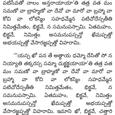
పటిసేవతో నాలం అన్తరాయాయా’తి తత్ర వత మం
సమణో వా బ్రాహ్మణో వా దేవో వా మారో వా బ్రహ్మా వా
కోచి వా లోకస్మిం సహధమ్మేన పటిచోదేస్సతీతి
నిమిత్తమేతం, భిక్ఖవే, న సమనుపస్సామి. ఏతమహం,
భిక్ఖవే, నిమిత్తం అసమనుపస్సన్తో ఖేమప్పత్తో
అభయప్పత్తో వేసారజ్జప్పత్తో విహరామి.
‘‘‘యస్స ఖో పన తే అత్థాయ ధమ్మో దేసితో సో న
నియ్యాతి తక్కరస్స సమ్మా దుక్ఖక్ఖయాయా’తి తత్ర వత
మం సమణో వా బ్రాహ్మణో వా దేవో వా మారో వా
బ్రహ్మా వా కోచి వా లోకస్మిం సహధమ్మేన
పటిచోదేస్సతీతి నిమిత్తమేతం, భిక్ఖవే, న
సమనుపస్సామి. ఏతమహం, భిక్ఖవే, నిమిత్తం
అసమనుపస్సన్తో ఖేమప్పత్తో అభయప్పత్తో
వేసారజ్జప్పత్తో విహరామి. ఇమాని ఖో, భిక్ఖవే, చత్తారి