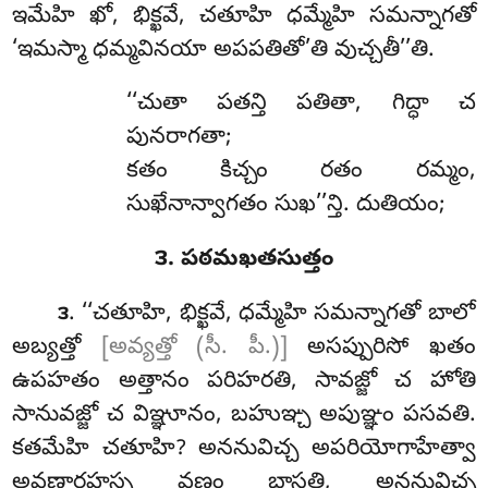
ఇమేహి ఖో, భిక్ఖవే, చతూహి ధమ్మేహి సమన్నాగతో
‘ఇమస్మా ధమ్మవినయా అపపతితో’తి వుచ్చతీ’’తి.
‘‘చుతా పతన్తి పతితా, గిద్ధా చ
పునరాగతా;
కతం కిచ్చం రతం రమ్మం,
సుఖేనాన్వాగతం సుఖ’’న్తి. దుతియం;
౩. పఠమఖతసుత్తం
. ‘‘చతూహి
, భిక్ఖవే, ధమ్మేహి సమన్నాగతో బాలో
౩
అబ్యత్తో
[అవ్యత్తో (సీ. పీ.)]
అసప్పురిసో ఖతం
ఉపహతం అత్తానం పరిహరతి, సావజ్జో చ
హోతి
సానువజ్జో చ విఞ్ఞూనం, బహుఞ్చ అపుఞ్ఞం పసవతి.
కతమేహి చతూహి? అననువిచ్చ అపరియోగాహేత్వా
అవణ్ణారహస్స వణ్ణం భాసతి, అననువిచ్చ