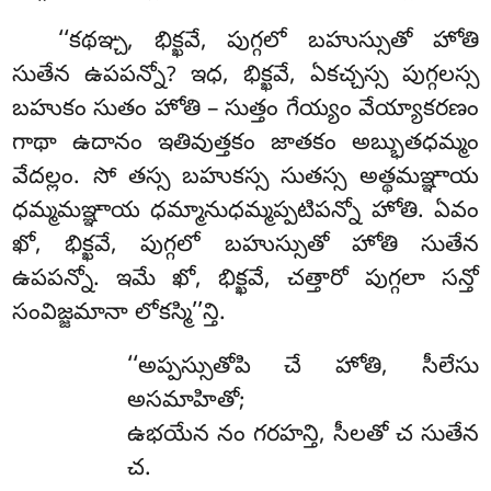
‘‘కథఞ్చ, భిక్ఖవే, పుగ్గలో బహుస్సుతో హోతి
సుతేన ఉపపన్నో? ఇధ, భిక్ఖవే, ఏకచ్చస్స పుగ్గలస్స
బహుకం సుతం హోతి – సుత్తం గేయ్యం వేయ్యాకరణం
గాథా ఉదానం ఇతివుత్తకం జాతకం అబ్భుతధమ్మం
వేదల్లం. సో తస్స బహుకస్స సుతస్స అత్థమఞ్ఞాయ
ధమ్మమఞ్ఞాయ ధమ్మానుధమ్మప్పటిపన్నో హోతి. ఏవం
ఖో, భిక్ఖవే, పుగ్గలో బహుస్సుతో హోతి సుతేన
ఉపపన్నో. ఇమే ఖో, భిక్ఖవే, చత్తారో పుగ్గలా సన్తో
సంవిజ్జమానా లోకస్మి’’న్తి.
‘‘అప్పస్సుతోపి చే హోతి, సీలేసు
అసమాహితో;
ఉభయేన నం గరహన్తి, సీలతో చ సుతేన
చ.