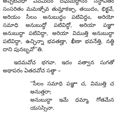
అప్పటివేధా ఏవమిదం దీఘమద్ధానం సన్ధావితం
సంసరితం మమఞ్చేవ తుమ్హాకఞ్చ. తయిదం, భిక్ఖవే,
అరియం సీలం అనుబుద్ధం పటివిద్ధం, అరియో
సమాధి అనుబుద్ధో పటివిద్ధో, అరియా పఞ్ఞా
అనుబుద్ధా పటివిద్ధా, అరియా విముత్తి అనుబుద్ధా
పటివిద్ధా, ఉచ్ఛిన్నా భవతణ్హా, ఖీణా భవనేత్తి, నత్థి
దాని పునబ్భవో’’తి.
ఇదమవోచ
భగవా. ఇదం వత్వాన సుగతో
అథాపరం ఏతదవోచ సత్థా –
‘‘సీలం
సమాధి పఞ్ఞా చ, విముత్తి చ
అనుత్తరా;
అనుబుద్ధా ఇమే ధమ్మా, గోతమేన
యసస్సినా.