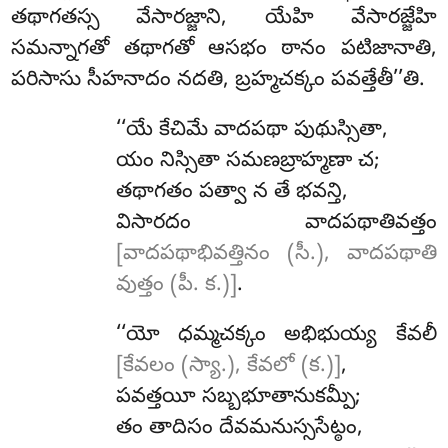
తథాగతస్స వేసారజ్జాని, యేహి వేసారజ్జేహి
సమన్నాగతో తథాగతో ఆసభం ఠానం పటిజానాతి,
పరిసాసు సీహనాదం నదతి, బ్రహ్మచక్కం పవత్తేతీ’’తి.
‘‘యే
కేచిమే వాదపథా పుథుస్సితా,
యం
నిస్సితా సమణబ్రాహ్మణా చ;
తథాగతం పత్వా న తే భవన్తి,
విసారదం వాదపథాతివత్తం
[వాదపథాభివత్తినం (సీ.), వాదపథాతి
వుత్తం (పీ. క.)]
.
‘‘యో ధమ్మచక్కం అభిభుయ్య కేవలీ
[కేవలం (స్యా.), కేవలో (క.)]
,
పవత్తయీ సబ్బభూతానుకమ్పీ;
తం
తాదిసం దేవమనుస్ససేట్ఠం,