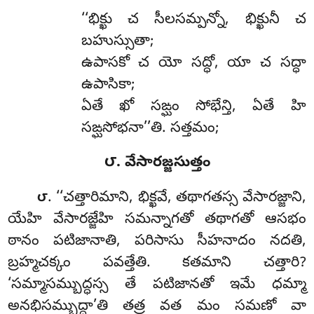
‘‘భిక్ఖు చ సీలసమ్పన్నో, భిక్ఖునీ చ
బహుస్సుతా;
ఉపాసకో చ యో సద్ధో, యా చ సద్ధా
ఉపాసికా;
ఏతే ఖో సఙ్ఘం సోభేన్తి, ఏతే హి
సఙ్ఘసోభనా’’తి. సత్తమం;
౮. వేసారజ్జసుత్తం
. ‘‘చత్తారిమాని
, భిక్ఖవే, తథాగతస్స వేసారజ్జాని,
౮
యేహి వేసారజ్జేహి సమన్నాగతో తథాగతో ఆసభం
ఠానం పటిజానాతి
, పరిసాసు సీహనాదం నదతి,
బ్రహ్మచక్కం పవత్తేతి. కతమాని
చత్తారి?
‘సమ్మాసమ్బుద్ధస్స తే పటిజానతో ఇమే ధమ్మా
అనభిసమ్బుద్ధా’తి తత్ర వత మం సమణో వా