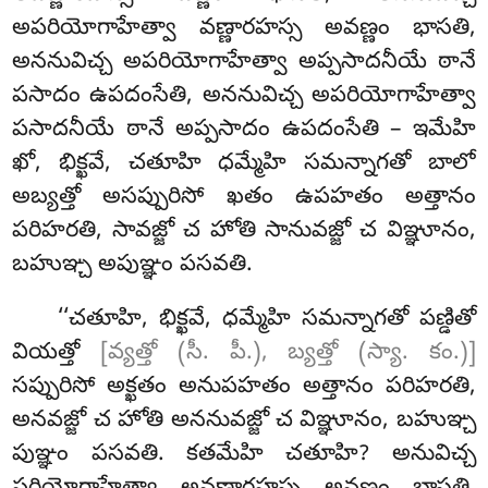
అపరియోగాహేత్వా వణ్ణారహస్స అవణ్ణం భాసతి,
అననువిచ్చ అపరియోగాహేత్వా అప్పసాదనీయే ఠానే
పసాదం ఉపదంసేతి, అననువిచ్చ అపరియోగాహేత్వా
పసాదనీయే ఠానే అప్పసాదం ఉపదంసేతి – ఇమేహి
ఖో, భిక్ఖవే, చతూహి ధమ్మేహి సమన్నాగతో బాలో
అబ్యత్తో అసప్పురిసో ఖతం ఉపహతం అత్తానం
పరిహరతి, సావజ్జో చ హోతి సానువజ్జో చ విఞ్ఞూనం,
బహుఞ్చ అపుఞ్ఞం పసవతి.
‘‘చతూహి, భిక్ఖవే, ధమ్మేహి సమన్నాగతో పణ్డితో
వియత్తో
[వ్యత్తో (సీ. పీ.), బ్యత్తో (స్యా. కం.)]
సప్పురిసో అక్ఖతం అనుపహతం అత్తానం పరిహరతి,
అనవజ్జో చ హోతి అననువజ్జో చ విఞ్ఞూనం, బహుఞ్చ
పుఞ్ఞం పసవతి. కతమేహి చతూహి? అనువిచ్చ