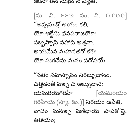
కలినా తేన సుఖం న విన్దతి.
[సు. ని. ౬౬౩; సం. ని. ౧.౧౮౦]
‘‘అప్పమత్తో అయం కలి,
యో అక్ఖేసు ధనపరాజయో;
సబ్బస్సాపి సహాపి అత్తనా,
అయమేవ మహన్తతరో కలి;
యో సుగతేసు మనం పదోసయే.
‘‘సతం
సహస్సానం నిరబ్బుదానం,
ఛత్తింసతీ పఞ్చ చ అబ్బుదాని;
యమరియగరహీ
[యమరియం
గరహీయ (స్యా. కం.)]
నిరయం ఉపేతి,
వాచం మనఞ్చ పణిధాయ పాపక’’న్తి.
తతియం;