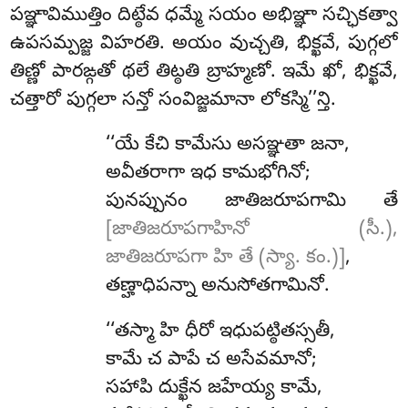
పఞ్ఞావిముత్తిం దిట్ఠేవ ధమ్మే సయం అభిఞ్ఞా సచ్ఛికత్వా
ఉపసమ్పజ్జ విహరతి. అయం వుచ్చతి, భిక్ఖవే, పుగ్గలో
తిణ్ణో పారఙ్గతో థలే తిట్ఠతి బ్రాహ్మణో. ఇమే ఖో, భిక్ఖవే,
చత్తారో పుగ్గలా సన్తో సంవిజ్జమానా లోకస్మి’’న్తి.
‘‘యే కేచి కామేసు అసఞ్ఞతా జనా,
అవీతరాగా ఇధ కామభోగినో;
పునప్పునం జాతిజరూపగామి తే
[జాతిజరూపగాహినో (సీ.),
జాతిజరూపగా హి తే (స్యా. కం.)]
,
తణ్హాధిపన్నా అనుసోతగామినో.
‘‘తస్మా
హి ధీరో ఇధుపట్ఠితస్సతీ,
కామే చ పాపే చ అసేవమానో;
సహాపి దుక్ఖేన జహేయ్య కామే,