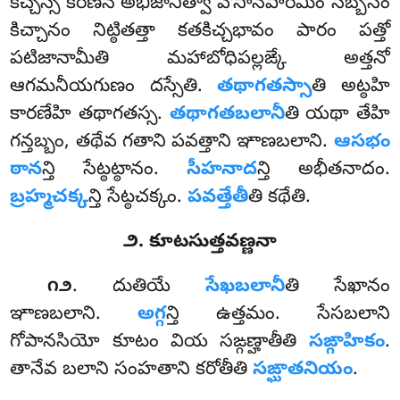
కిచ్చస్స కరణేన అభిజానిత్వా వోసానపారమిం సబ్బేసం
కిచ్చానం నిట్ఠితత్తా కతకిచ్చభావం పారం పత్తో
పటిజానామీతి మహాబోధిపల్లఙ్కే అత్తనో
ఆగమనీయగుణం దస్సేతి.
తథాగతస్సా
తి అట్ఠహి
కారణేహి తథాగతస్స.
తథాగతబలానీ
తి యథా తేహి
గన్తబ్బం, తథేవ గతాని పవత్తాని ఞాణబలాని.
ఆసభం
ఠాన
న్తి సేట్ఠట్ఠానం.
సీహనాద
న్తి అభీతనాదం.
బ్రహ్మచక్క
న్తి సేట్ఠచక్కం.
పవత్తేతీ
తి కథేతి.
౨. కూటసుత్తవణ్ణనా
. దుతియే
సేఖబలానీ
తి సేఖానం
౧౨
ఞాణబలాని.
అగ్గ
న్తి ఉత్తమం. సేసబలాని
గోపానసియో కూటం వియ సఙ్గణ్హాతీతి
సఙ్గాహికం
.
తానేవ బలాని సంహతాని కరోతీతి
సఙ్ఘాతనియం
.