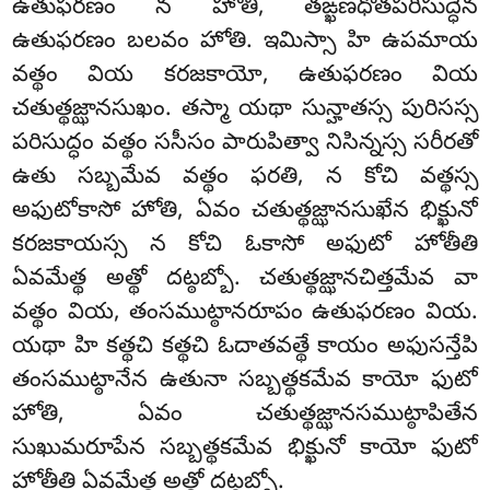
ఉతుఫరణం న హోతి, తఙ్ఖణధోతపరిసుద్ధేన
ఉతుఫరణం బలవం హోతి. ఇమిస్సా హి ఉపమాయ
వత్థం వియ కరజకాయో, ఉతుఫరణం వియ
చతుత్థజ్ఝానసుఖం. తస్మా యథా సున్హాతస్స పురిసస్స
పరిసుద్ధం వత్థం ససీసం పారుపిత్వా నిసిన్నస్స
సరీరతో
ఉతు సబ్బమేవ వత్థం ఫరతి, న కోచి వత్థస్స
అఫుటోకాసో హోతి, ఏవం చతుత్థజ్ఝానసుఖేన భిక్ఖునో
కరజకాయస్స న కోచి ఓకాసో అఫుటో హోతీతి
ఏవమేత్థ అత్థో దట్ఠబ్బో. చతుత్థజ్ఝానచిత్తమేవ వా
వత్థం వియ, తంసముట్ఠానరూపం ఉతుఫరణం వియ.
యథా హి కత్థచి కత్థచి ఓదాతవత్థే కాయం అఫుసన్తేపి
తంసముట్ఠానేన ఉతునా సబ్బత్థకమేవ కాయో ఫుటో
హోతి, ఏవం చతుత్థజ్ఝానసముట్ఠాపితేన
సుఖుమరూపేన సబ్బత్థకమేవ భిక్ఖునో కాయో ఫుటో
హోతీతి ఏవమేత్థ అత్థో దట్ఠబ్బో.