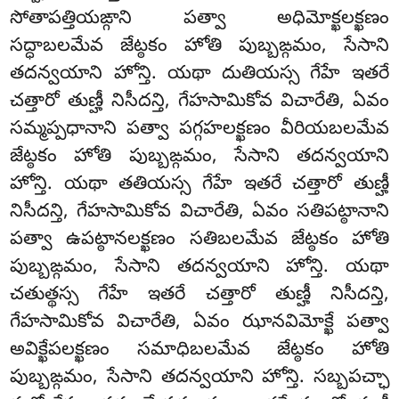
సోతాపత్తియఙ్గాని పత్వా అధిమోక్ఖలక్ఖణం
సద్ధాబలమేవ జేట్ఠకం హోతి పుబ్బఙ్గమం, సేసాని
తదన్వయాని హోన్తి. యథా దుతియస్స గేహే ఇతరే
చత్తారో తుణ్హీ నిసీదన్తి, గేహసామికోవ విచారేతి, ఏవం
సమ్మప్పధానాని పత్వా పగ్గహలక్ఖణం వీరియబలమేవ
జేట్ఠకం హోతి పుబ్బఙ్గమం
, సేసాని తదన్వయాని
హోన్తి. యథా తతియస్స గేహే ఇతరే చత్తారో తుణ్హీ
నిసీదన్తి, గేహసామికోవ విచారేతి, ఏవం సతిపట్ఠానాని
పత్వా ఉపట్ఠానలక్ఖణం సతిబలమేవ జేట్ఠకం హోతి
పుబ్బఙ్గమం, సేసాని తదన్వయాని హోన్తి. యథా
చతుత్థస్స గేహే ఇతరే చత్తారో
తుణ్హీ నిసీదన్తి,
గేహసామికోవ విచారేతి, ఏవం ఝానవిమోక్ఖే పత్వా
అవిక్ఖేపలక్ఖణం సమాధిబలమేవ జేట్ఠకం హోతి
పుబ్బఙ్గమం, సేసాని తదన్వయాని హోన్తి. సబ్బపచ్ఛా