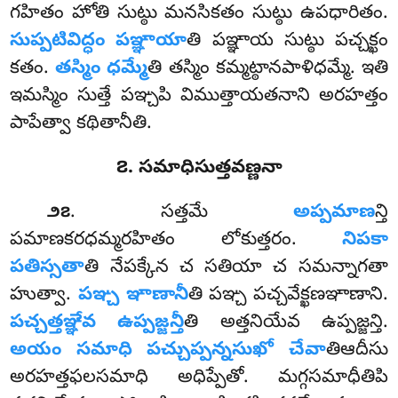
గహితం హోతి సుట్ఠు మనసికతం సుట్ఠు ఉపధారితం.
సుప్పటివిద్ధం పఞ్ఞాయా
తి పఞ్ఞాయ సుట్ఠు పచ్చక్ఖం
కతం.
తస్మిం ధమ్మే
తి తస్మిం కమ్మట్ఠానపాళిధమ్మే. ఇతి
ఇమస్మిం సుత్తే పఞ్చపి విముత్తాయతనాని అరహత్తం
పాపేత్వా కథితానీతి.
౭. సమాధిసుత్తవణ్ణనా
. సత్తమే
అప్పమాణ
న్తి
౨౭
పమాణకరధమ్మరహితం లోకుత్తరం.
నిపకా
పతిస్సతా
తి నేపక్కేన చ సతియా చ సమన్నాగతా
హుత్వా.
పఞ్చ ఞాణానీ
తి పఞ్చ పచ్చవేక్ఖణఞాణాని.
పచ్చత్తఞ్ఞేవ ఉప్పజ్జన్తీ
తి అత్తనియేవ ఉప్పజ్జన్తి.
అయం సమాధి పచ్చుప్పన్నసుఖో చేవా
తిఆదీసు
అరహత్తఫలసమాధి అధిప్పేతో. మగ్గసమాధీతిపి