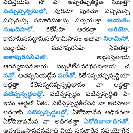
వదన్తియేవ. సో హి అప్పితప్పితక్ఖణే సుఖత్తా
పచ్చుప్పన్నసుఖో,
పురిమో పురిమో పచ్ఛిమస్స
పచ్ఛిమస్స సమాధిసుఖస్స పచ్చయత్తా
ఆయతిం
సుఖవిపాకో,
కిలేసేహి ఆరకత్తా
అరియో,
కామామిసవట్టామిసలోకామిసానం అభావా
నిరామిసో
.
బుద్ధాదీహి మహాపురిసేహి సేవితత్తా
అకాపురిససేవితో
. అఙ్గసన్తతాయ
ఆరమ్మణసన్తతాయ సబ్బకిలేసదరథసన్తతాయ చ
సన్తో,
అతప్పనియట్ఠేన
పణీతో
. కిలేసప్పటిప్పస్సద్ధియా
లద్ధత్తా కిలేసప్పటిప్పస్సద్ధిభావం వా లద్ధత్తా
పటిప్పస్సద్ధలద్ధో
. పటిప్పస్సద్ధం పటిప్పస్సద్ధీతి హి
ఇదం అత్థతో ఏకం. పటిప్పస్సద్ధకిలేసేన
వా అరహతా
లద్ధత్తాపి
పటిప్పస్సద్ధలద్ధో,
ఏకోదిభావేన అధిగతత్తా
ఏకోదిభావమేవ వా అధిగతత్తా
ఏకోదిభావాధిగతో
.
అప్పగుణసాసవసమాధి వియ ససఙ్ఖారేన సప్పయోగేన