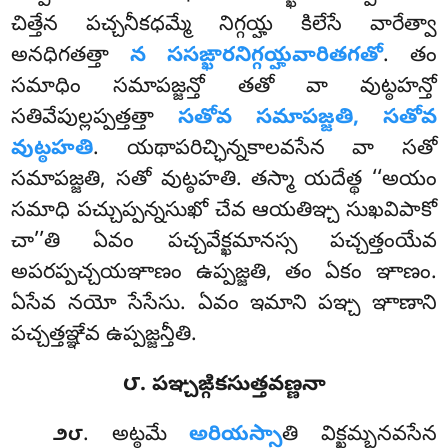
చిత్తేన పచ్చనీకధమ్మే నిగ్గయ్హ కిలేసే వారేత్వా
అనధిగతత్తా
న ససఙ్ఖారనిగ్గయ్హవారితగతో
. తం
సమాధిం సమాపజ్జన్తో తతో వా వుట్ఠహన్తో
సతివేపుల్లప్పత్తత్తా
సతోవ సమాపజ్జతి, సతోవ
వుట్ఠహతి
. యథాపరిచ్ఛిన్నకాలవసేన వా సతో
సమాపజ్జతి, సతో వుట్ఠహతి. తస్మా యదేత్థ ‘‘అయం
సమాధి పచ్చుప్పన్నసుఖో చేవ ఆయతిఞ్చ సుఖవిపాకో
చా’’తి ఏవం పచ్చవేక్ఖమానస్స పచ్చత్తంయేవ
అపరప్పచ్చయఞాణం ఉప్పజ్జతి, తం ఏకం ఞాణం.
ఏసేవ నయో సేసేసు. ఏవం ఇమాని పఞ్చ ఞాణాని
పచ్చత్తఞ్ఞేవ ఉప్పజ్జన్తీతి.
౮. పఞ్చఙ్గికసుత్తవణ్ణనా
. అట్ఠమే
అరియస్సా
తి విక్ఖమ్భనవసేన
౨౮