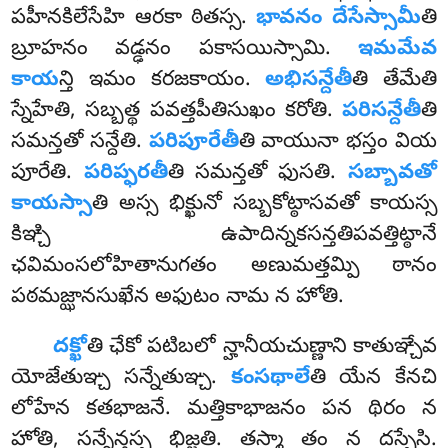
పహీనకిలేసేహి ఆరకా ఠితస్స.
భావనం దేసేస్సామీ
తి
బ్రూహనం వడ్ఢనం పకాసయిస్సామి.
ఇమమేవ
కాయ
న్తి ఇమం కరజకాయం.
అభిసన్దేతీ
తి తేమేతి
స్నేహేతి, సబ్బత్థ పవత్తపీతిసుఖం కరోతి.
పరిసన్దేతీ
తి
సమన్తతో సన్దేతి.
పరిపూరేతీ
తి వాయునా భస్తం వియ
పూరేతి.
పరిప్ఫరతీ
తి సమన్తతో ఫుసతి.
సబ్బావతో
కాయస్సా
తి అస్స భిక్ఖునో సబ్బకోట్ఠాసవతో కాయస్స
కిఞ్చి ఉపాదిన్నకసన్తతిపవత్తిట్ఠానే
ఛవిమంసలోహితానుగతం అణుమత్తమ్పి ఠానం
పఠమజ్ఝానసుఖేన అఫుటం నామ న హోతి.
దక్ఖో
తి ఛేకో పటిబలో న్హానీయచుణ్ణాని కాతుఞ్చేవ
యోజేతుఞ్చ సన్నేతుఞ్చ.
కంసథాలే
తి యేన కేనచి
లోహేన కతభాజనే. మత్తికాభాజనం పన థిరం న
హోతి, సన్నేన్తస్స భిజ్జతి. తస్మా తం న దస్సేసి.