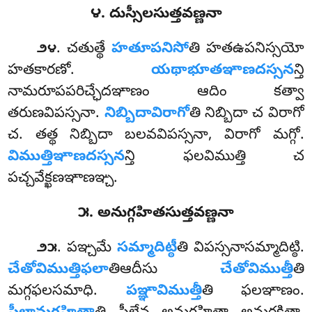
౪. దుస్సీలసుత్తవణ్ణనా
. చతుత్థే
హతూపనిసో
తి హతఉపనిస్సయో
౨౪
హతకారణో.
యథాభూతఞాణదస్సన
న్తి
నామరూపపరిచ్ఛేదఞాణం ఆదిం కత్వా
తరుణవిపస్సనా.
నిబ్బిదావిరాగో
తి నిబ్బిదా చ విరాగో
చ
. తత్థ నిబ్బిదా బలవవిపస్సనా, విరాగో మగ్గో.
విముత్తిఞాణదస్సన
న్తి ఫలవిముత్తి చ
పచ్చవేక్ఖణఞాణఞ్చ.
౫. అనుగ్గహితసుత్తవణ్ణనా
. పఞ్చమే
సమ్మాదిట్ఠీ
తి విపస్సనాసమ్మాదిట్ఠి.
౨౫
చేతోవిముత్తిఫలా
తిఆదీసు
చేతోవిముత్తీ
తి
మగ్గఫలసమాధి.
పఞ్ఞావిముత్తీ
తి ఫలఞాణం.