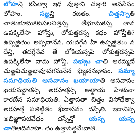
లోహ
న్తి ఠపేత్వా ఇధ వుత్తాని చత్తారి అవసేసం
లోహం.
సజ్ఝ
న్తి రజతం.
చిత్తస్సా
తి
చాతుభూమకకుసలచిత్తస్స. తేభూమకస్స తావ
ఉపక్కిలేసా హోన్తు, లోకుత్తరస్స కథం హోన్తీతి?
ఉప్పజ్జితుం అప్పదానేన. యదగ్గేన హి ఉప్పజ్జితుం న
దేన్తి, తదగ్గేనేవ తే లోకియస్సపి లోకుత్తరస్సపి
ఉపక్కిలేసా నామ హోన్తి.
పభఙ్గు చా
తి ఆరమ్మణే
చుణ్ణవిచుణ్ణభావూపగమనేన భిజ్జనసభావం.
సమ్మా
సమాధియతి ఆసవానం ఖయాయా
తి ఆసవానం
ఖయసఙ్ఖాతస్స అరహత్తస్స అత్థాయ హేతునా
కారణేన సమాధియతి. ఏత్తావతా
చిత్తం విసోధేత్వా
అరహత్తే పతిట్ఠితం ఖీణాసవం దస్సేతి. ఇదానిస్స
అభిఞ్ఞాపటివేధం దస్సేన్తో
యస్స యస్స
చా
తిఆదిమాహ. తం ఉత్తానత్థమేవాతి.