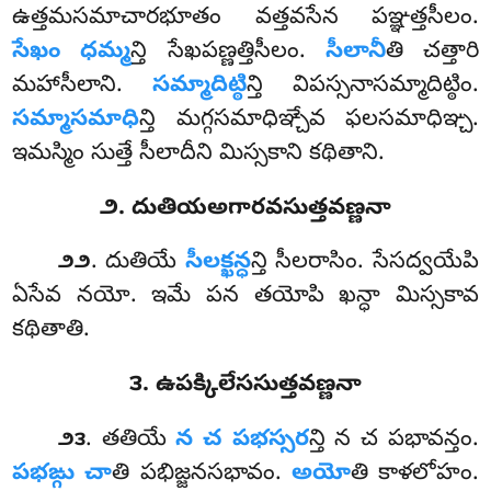
ఉత్తమసమాచారభూతం వత్తవసేన పఞ్ఞత్తసీలం.
సేఖం ధమ్మ
న్తి సేఖపణ్ణత్తిసీలం.
సీలానీ
తి చత్తారి
మహాసీలాని.
సమ్మాదిట్ఠి
న్తి విపస్సనాసమ్మాదిట్ఠిం.
సమ్మాసమాధి
న్తి మగ్గసమాధిఞ్చేవ ఫలసమాధిఞ్చ.
ఇమస్మిం సుత్తే సీలాదీని మిస్సకాని కథితాని.
౨. దుతియఅగారవసుత్తవణ్ణనా
. దుతియే
సీలక్ఖన్ధ
న్తి సీలరాసిం. సేసద్వయేపి
౨౨
ఏసేవ నయో. ఇమే పన తయోపి ఖన్ధా మిస్సకావ
కథితాతి.
౩. ఉపక్కిలేససుత్తవణ్ణనా
. తతియే
న చ పభస్సర
న్తి న చ పభావన్తం.
౨౩
పభఙ్గు చా
తి పభిజ్జనసభావం.
అయో
తి కాళలోహం.