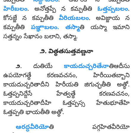
కమ్పతీతి
సద్ధాబలం
. అహిరికే న కమ్పతీతి
హిరీబలం
. అనోత్తప్పే న కమ్పతీతి
ఓత్తప్పబలం
.
కోసజ్జే న కమ్పతీతి
వీరియబలం
. అవిజ్జాయ న
కమ్పతీతి
పఞ్ఞాబలం. తస్మా
తి యస్మా ఇమాని
సత్తన్నం సేఖానం బలాని, తస్మా.
౨. విత్థతసుత్తవణ్ణనా
. దుతియే
కాయదుచ్చరితేనా
తిఆదీసు
౨
ఉపయోగత్థే కరణవచనం, హిరీయితబ్బాని
కాయదుచ్చరితాదీని హిరీయతి జిగుచ్ఛతీతి అత్థో.
ఓత్తప్పనిద్దేసే హేత్వత్థే కరణవచనం,
కాయదుచ్చరితాదీహి ఓత్తప్పస్స హేతుభూతేహి
ఓత్తప్పతి భాయతీతి అత్థో.
ఆరద్ధవీరియో
తి
పగ్గహితవీరియో