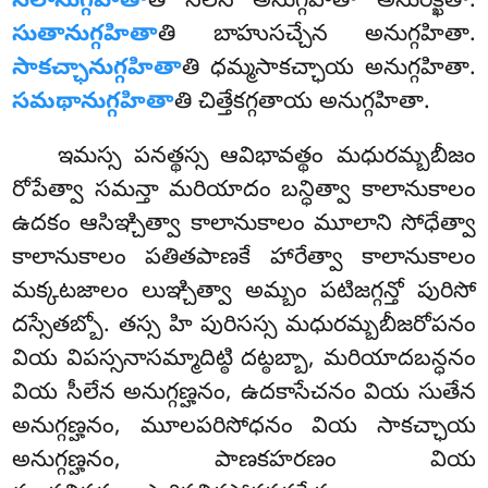
సీలానుగ్గహితా
తి సీలేన అనుగ్గహితా అనురక్ఖితా.
సుతానుగ్గహితా
తి బాహుసచ్చేన అనుగ్గహితా.
సాకచ్ఛానుగ్గహితా
తి ధమ్మసాకచ్ఛాయ అనుగ్గహితా.
సమథానుగ్గహితా
తి చిత్తేకగ్గతాయ అనుగ్గహితా.
ఇమస్స పనత్థస్స ఆవిభావత్థం మధురమ్బబీజం
రోపేత్వా సమన్తా మరియాదం బన్ధిత్వా కాలానుకాలం
ఉదకం ఆసిఞ్చిత్వా కాలానుకాలం మూలాని సోధేత్వా
కాలానుకాలం పతితపాణకే హారేత్వా కాలానుకాలం
మక్కటజాలం లుఞ్చిత్వా అమ్బం పటిజగ్గన్తో పురిసో
దస్సేతబ్బో. తస్స హి పురిసస్స మధురమ్బబీజరోపనం
వియ విపస్సనాసమ్మాదిట్ఠి దట్ఠబ్బా, మరియాదబన్ధనం
వియ సీలేన అనుగ్గణ్హనం, ఉదకాసేచనం
వియ సుతేన
అనుగ్గణ్హనం, మూలపరిసోధనం వియ సాకచ్ఛాయ
అనుగ్గణ్హనం, పాణకహరణం వియ