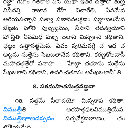
రఞ్ఞో గేహం గతకాలే పన యథా ఇతరే చత్తారో తుణ్హీ
నిసీదన్తి, రాజావ గేహే విచారేతి, ఏవమేవ
అరియసచ్చాని పత్వా పజాననలక్ఖణం పఞ్ఞాబలమేవ
జేట్ఠకం హోతి పుబ్బఙ్గమం, సేసాని తదన్వయాని
హోన్తీతి ఏవమిధ పఞ్చ బలాని మిస్సకాని కథితాని.
ఛట్ఠం ఉత్తానత్థమేవ. ఏవం పురిమవగ్గే చ ఇధ చ
అట్ఠసు సుత్తేసు సేఖబలానేవ కథితాని. కరణ్డకోలవాసీ
మహాదత్తత్థేరో పనాహ – ‘‘హేట్ఠా చతూసు సుత్తేసు
సేఖబలాని కథితాని, ఉపరి చతూసు అసేఖబలానీ’’తి.
౭. పఠమహితసుత్తవణ్ణనా
. సత్తమే సీలాదయో మిస్సకావ కథితా.
౧౭
విముత్తీ
తి అరహత్తఫలవిముత్తియేవ.
విముత్తిఞాణదస్సనం
పచ్చవేక్ఖణఞాణం, తం