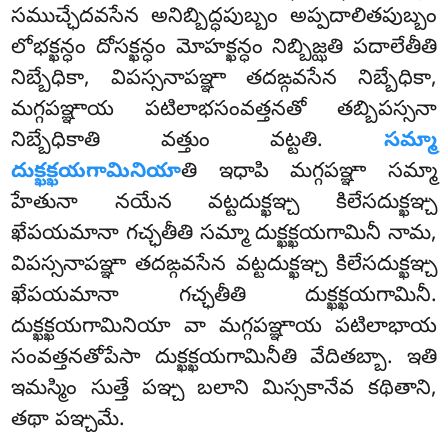
సముచ్ఛేదవసేన అనిబ్బిద్ధపుబ్బం అప్పదాలితపుబ్బం
లోభక్ఖన్ధం దోసక్ఖన్ధం మోహక్ఖన్ధం నిబ్బిజ్ఝతి పదాలేతీతి
నిబ్బేధికా, విపస్సనాపఞ్ఞా తదఙ్గవసేన నిబ్బేధికా,
మగ్గపఞ్ఞాయ పటిలాభసంవత్తనతో తబ్బిపస్సనా
నిబ్బేధికాతి వత్తుం వట్టతి.
సమ్మా
దుక్ఖక్ఖయగామినియా
తి ఇధాపి మగ్గపఞ్ఞా సమ్మా
హేతునా నయేన వట్టదుక్ఖఞ్చ కిలేసదుక్ఖఞ్చ
ఖేపయమానా గచ్ఛతీతి సమ్మా దుక్ఖక్ఖయగామినీ నామ,
విపస్సనాపఞ్ఞా తదఙ్గవసేన వట్టదుక్ఖఞ్చ కిలేసదుక్ఖఞ్చ
ఖేపయమానా గచ్ఛతీతి దుక్ఖక్ఖయగామినీ.
దుక్ఖక్ఖయగామినియా వా మగ్గపఞ్ఞాయ పటిలాభాయ
సంవత్తనతోపేసా దుక్ఖక్ఖయగామినీతి వేదితబ్బా. ఇతి
ఇమస్మిం సుత్తే పఞ్చ బలాని మిస్సకానేవ కథితాని,
తథా పఞ్చమే.