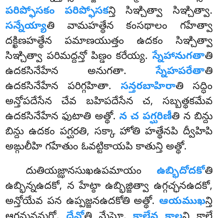
పరిప్ఫోసకం
పరిప్ఫోసక
న్తి సిఞ్చిత్వా సిఞ్చిత్వా.
సన్నేయ్యా
తి వామహత్థేన కంసథాలం గహేత్వా
దక్ఖిణహత్థేన పమాణయుత్తం ఉదకం సిఞ్చిత్వా
సిఞ్చిత్వా పరిమద్దన్తో పిణ్డం కరేయ్య.
స్నేహానుగతా
తి
ఉదకసినేహేన అనుగతా.
స్నేహపరేతా
తి
ఉదకసినేహేన పరిగ్గహితా.
సన్తరబాహిరా
తి
సద్ధిం
అన్తోపదేసేన చేవ బహిపదేసేన చ, సబ్బత్థకమేవ
ఉదకసినేహేన ఫుటాతి అత్థో.
న చ పగ్ఘరిణీ
తి న బిన్దు
బిన్దు ఉదకం పగ్ఘరతి, సక్కా హోతి హత్థేనపి ద్వీహిపి
అఙ్గులీహి గహేతుం ఓవట్టికాయపి కాతున్తి అత్థో.
దుతియజ్ఝానసుఖఉపమాయం
ఉబ్భిదోదకో
తి
ఉబ్భిన్నఉదకో, న హేట్ఠా ఉబ్భిజ్జిత్వా ఉగ్గచ్ఛనఉదకో,
అన్తోయేవ పన ఉప్పజ్జనఉదకోతి అత్థో.
ఆయముఖ
న్తి
ఆగమనమగ్గో.
దేవో
తి మేఘో.
కాలేన కాల
న్తి కాలే