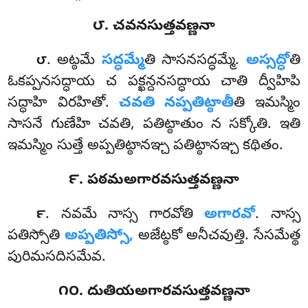
౮. చవనసుత్తవణ్ణనా
. అట్ఠమే
సద్ధమ్మే
తి సాసనసద్ధమ్మే.
అస్సద్ధో
తి
౮
ఓకప్పనసద్ధాయ చ పక్ఖన్దనసద్ధాయ చాతి ద్వీహిపి
సద్ధాహి విరహితో.
చవతి నప్పతిట్ఠాతీ
తి ఇమస్మిం
సాసనే గుణేహి చవతి, పతిట్ఠాతుం న సక్కోతి. ఇతి
ఇమస్మిం సుత్తే అప్పతిట్ఠానఞ్చ పతిట్ఠానఞ్చ కథితం.
౯. పఠమఅగారవసుత్తవణ్ణనా
. నవమే
నాస్స గారవోతి
అగారవో
. నాస్స
౯
పతిస్సోతి
అప్పతిస్సో,
అజేట్ఠకో అనీచవుత్తి. సేసమేత్థ
పురిమసదిసమేవ.
౧౦. దుతియఅగారవసుత్తవణ్ణనా