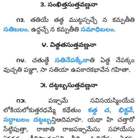
౩. సంఖిత్తసుత్తవణ్ణనా
. తతియే
తత్థ ముట్ఠస్సచ్చే న కమ్పతీతి
౧౩
సతిబలం
. ఉద్ధచ్చే న కమ్పతీతి
సమాధిబలం
.
౪. విత్థతసుత్తవణ్ణనా
. చతుత్థే
సతినేపక్కేనా
తి ఏత్థ నేపక్కం
౧౪
వుచ్చతి పఞ్ఞా, సా సతియా ఉపకారకభావేన గహితా.
౫. దట్ఠబ్బసుత్తవణ్ణనా
. పఞ్చమే సవిసయస్మింయేవ
౧౫
లోకియలోకుత్తరధమ్మే కథేతుం
కత్థ చ, భిక్ఖవే,
సద్ధాబలం దట్ఠబ్బ
న్తిఆదిమాహ. యథా హి చత్తారో
సేట్ఠిపుత్తా, రాజాతి రాజపఞ్చమేసు సహాయేసు