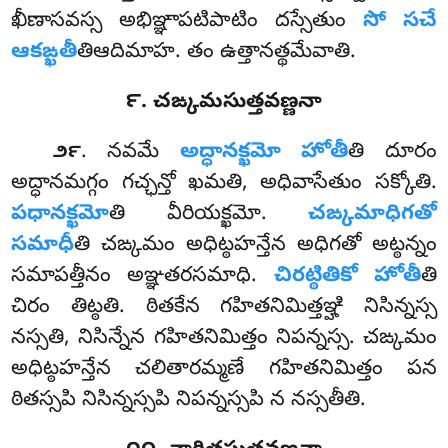
ఖీణాసవస్స అభిఞ్ఞాపటిపాటిం దస్సేతుం
సో సచే
ఆకఙ్ఖతీ
తిఆదిమాహ. తం ఉత్తానత్థమేవాతి.
౯. చఙ్కమసుత్తవణ్ణనా
. నవమే
అద్ధానక్ఖమో హోతీ
తి దూరం
౨౯
అద్ధానమగ్గం గచ్ఛన్తో ఖమతి, అధివాసేతుం సక్కోతి.
పధానక్ఖమో
తి వీరియక్ఖమో.
చఙ్కమాధిగతో
సమాధీ
తి చఙ్కమం అధిట్ఠహన్తేన అధిగతో అట్ఠన్నం
సమాపత్తీనం అఞ్ఞతరసమాధి.
చిరట్ఠితికో హోతీ
తి
చిరం తిట్ఠతి. ఠితకేన గహితనిమిత్తఞ్హి నిసిన్నస్స
నస్సతి, నిసిన్నేన గహితనిమిత్తం నిపన్నస్స. చఙ్కమం
అధిట్ఠహన్తేన చలితారమ్మణే గహితనిమిత్తం పన
ఠితస్సపి నిసిన్నస్సపి నిపన్నస్సపి న నస్సతీతి.