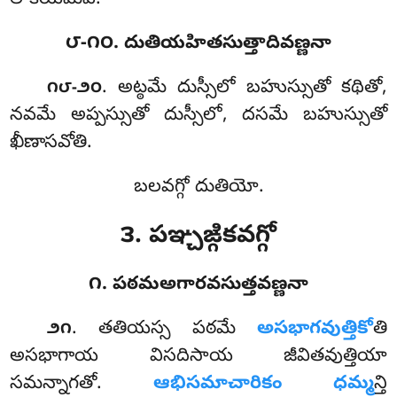
లోకియమేవ.
౮-౧౦. దుతియహితసుత్తాదివణ్ణనా
. అట్ఠమే
దుస్సీలో బహుస్సుతో కథితో,
౧౮-౨౦
నవమే అప్పస్సుతో దుస్సీలో, దసమే బహుస్సుతో
ఖీణాసవోతి.
బలవగ్గో దుతియో.
౩. పఞ్చఙ్గికవగ్గో
౧. పఠమఅగారవసుత్తవణ్ణనా
. తతియస్స
పఠమే
అసభాగవుత్తికో
తి
౨౧
అసభాగాయ విసదిసాయ జీవితవుత్తియా
సమన్నాగతో
.
ఆభిసమాచారికం ధమ్మ
న్తి