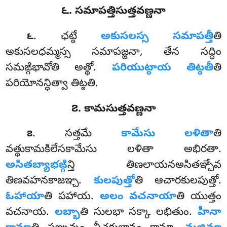
౬. సమాపత్తిసుత్తవణ్ణనా
. ఛట్ఠే
అకుసలస్స సమాపత్తీ
తి
౬
అకుసలధమ్మస్స సమాపజ్జనా, తేన సద్ధిం
సమఙ్గిభావోతి అత్థో.
పరియుట్ఠాయ తిట్ఠతీ
తి
పరియోనన్ధిత్వా తిట్ఠతి.
౭. కామసుత్తవణ్ణనా
. సత్తమే
కామేసు లళితా
తి
౭
వత్థుకామకిలేసకామేసు లళితా అభిరతా.
అసితబ్యాభఙ్గి
న్తి
తిణలాయనఅసితఞ్చేవ
తిణవహనకాజఞ్చ.
కులపుత్తో
తి ఆచారకులపుత్తో.
ఓహాయా
తి పహాయ.
అలం
వచనాయా
తి యుత్తం
వచనాయ.
లబ్భా
తి సులభా సక్కా లభితుం.
హీనా