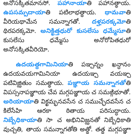
అనోసక్కితమానసో.
పహానాయా
తి పహానత్థాయ.
ఉపసమ్పదాయా
తి పటిలాభత్థాయ.
థామవా
తి
వీరియథామేన సమన్నాగతో.
దళ్హపరక్కమో
తి
థిరపరక్కమో.
అనిక్ఖిత్తధురో కుసలేసు ధమ్మేసూ
తి
కుసలేసు ధమ్మేసు అనోరోపితధురో
అనోసక్కితవీరియో.
ఉదయత్థగామినియా
తి పఞ్చన్నం ఖన్ధానం
ఉదయవయగామినియా ఉదయఞ్చ వయఞ్చ
పటివిజ్ఝితుం సమత్థాయ.
పఞ్ఞాయ
సమన్నాగతో
తి
విపస్సనాపఞ్ఞాయ చేవ మగ్గపఞ్ఞాయ చ సమఙ్గిభూతో.
అరియాయా
తి విక్ఖమ్భనవసేన చ సముచ్ఛేదవసేన చ
కిలేసేహి ఆరకా ఠితాయ పరిసుద్ధాయ.
నిబ్బేధికాయా
తి సా చ అభినివిజ్ఝనతో నిబ్బేధికాతి
వుచ్చతి, తాయ సమన్నాగతోతి అత్థో. తత్థ మగ్గపఞ్ఞా