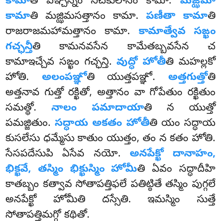
కామా
తి పఞ్చన్నం నీచకులానం కామా.
మజ్ఝిమా
కామా
తి మజ్ఝిమసత్తానం కామా.
పణీతా కామా
తి
రాజరాజమహామత్తానం కామా.
కామాత్వేవ సఙ్ఖం
గచ్ఛన్తీ
తి కామనవసేన కామేతబ్బవసేన చ
కామాఇచ్చేవ సఙ్ఖం గచ్ఛన్తి.
వుద్ధో హోతీ
తి మహల్లకో
హోతి.
అలంపఞ్ఞో
తి యుత్తపఞ్ఞో.
అత్తగుత్తో
తి
అత్తనావ గుత్తో రక్ఖితో, అత్తానం వా గోపేతుం రక్ఖితుం
సమత్థో.
నాలం పమాదాయా
తి న యుత్తో
పమజ్జితుం.
సద్ధాయ అకతం హోతీ
తి యం సద్ధాయ
కుసలేసు ధమ్మేసు కాతుం యుత్తం, తం న కతం హోతి.
సేసపదేసుపి ఏసేవ నయో.
అనపేక్ఖో దానాహం,
భిక్ఖవే, తస్మిం భిక్ఖుస్మిం హోమీ
తి ఏవం సద్ధాదీహి
కాతబ్బం కత్వావ సోతాపత్తిఫలే పతిట్ఠితే తస్మిం పుగ్గలే
అనపేక్ఖో హోమీతి దస్సేతి. ఇమస్మిం సుత్తే
సోతాపత్తిమగ్గో కథితో.