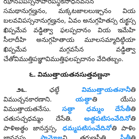
ఝానవిపస్సనాపారిపన్థికసోధనవసేన
సమథానుగ్గణ్హనం, మక్కటజాలలుఞ్చనం వియ
బలవవిపస్సనానుగ్గణ్హనం, ఏవం అనుగ్గహితస్స రుక్ఖస్స
ఖిప్పమేవ వడ్ఢిత్వా ఫలప్పదానం వియ ఇమేహి
సీలాదీహి అనుగ్గహితాయ మూలసమ్మాదిట్ఠియా
ఖిప్పమేవ మగ్గవసేన వడ్ఢిత్వా
చేతోవిముత్తిపఞ్ఞావిముత్తిఫలప్పదానం వేదితబ్బం.
౬. విముత్తాయతనసుత్తవణ్ణనా
. ఛట్ఠే
విముత్తాయతనానీ
తి
౨౬
విముచ్చనకారణాని.
యత్థా
తి యేసు
విముత్తాయతనేసు.
సత్థా ధమ్మం దేసేతీ
తి
చతుసచ్చధమ్మం దేసేతి.
అత్థపటిసంవేదినో
తి
పాళిఅత్థం జానన్తస్స.
ధమ్మపటిసంవేదినో
తి పాళిం
జానన్తస్స.
పామోజ్జ
న్తి తరుణపీతి.
పీతీ
తి