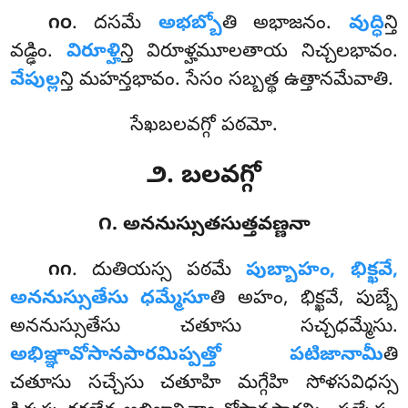
. దసమే
అభబ్బో
తి అభాజనం.
వుద్ధి
న్తి
౧౦
వడ్ఢిం.
విరూళ్హి
న్తి విరూళ్హమూలతాయ నిచ్చలభావం.
వేపుల్ల
న్తి మహన్తభావం. సేసం సబ్బత్థ ఉత్తానమేవాతి.
సేఖబలవగ్గో పఠమో.
౨. బలవగ్గో
౧. అననుస్సుతసుత్తవణ్ణనా
. దుతియస్స
పఠమే
పుబ్బాహం, భిక్ఖవే,
౧౧
అననుస్సుతేసు ధమ్మేసూ
తి అహం, భిక్ఖవే, పుబ్బే
అననుస్సుతేసు చతూసు సచ్చధమ్మేసు.
అభిఞ్ఞావోసానపారమిప్పత్తో పటిజానామీ
తి
చతూసు సచ్చేసు చతూహి మగ్గేహి సోళసవిధస్స