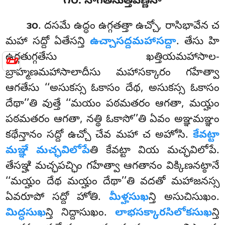
౧౦. నాగితసుత్తవణ్ణనా
. దసమే ఉద్ధం ఉగ్గతత్తా ఉచ్చో, రాసిభావేన చ
౩౦
మహా సద్దో ఏతేసన్తి
ఉచ్చాసద్దమహాసద్దా
. తేసు హి
ఉగ్గతుగ్గతేసు ఖత్తియమహాసాల-
📜
బ్రాహ్మణమహాసాలాదీసు మహాసక్కారం గహేత్వా
ఆగతేసు ‘‘అసుకస్స ఓకాసం దేథ, అసుకస్స ఓకాసం
దేథా’’తి వుత్తే ‘‘మయం పఠమతరం ఆగతా, మయ్హం
పఠమతరం ఆగతా, నత్థి ఓకాసో’’తి ఏవం అఞ్ఞమఞ్ఞం
కథేన్తానం సద్దో ఉచ్చో చేవ మహా చ అహోసి.
కేవట్టా
మఞ్ఞే మచ్ఛవిలోపే
తి కేవట్టా వియ మచ్ఛవిలోపే.
తేసఞ్హి మచ్ఛపచ్ఛిం గహేత్వా ఆగతానం విక్కిణనట్ఠానే
‘‘మయ్హం దేథ మయ్హం దేథా’’తి వదతో మహాజనస్స
ఏవరూపో సద్దో హోతి.
మీళ్హసుఖ
న్తి అసుచిసుఖం.
మిద్ధసుఖ
న్తి నిద్దాసుఖం.
లాభసక్కారసిలోకసుఖ
న్తి