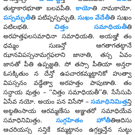
తుట్ఠాకారభూతా బలవపీతి.
కాయో
తి నామకాయో.
పస్సమ్భతీ
తి పటిప్పస్సమ్భతి.
సుఖం వేదేతీ
తి సుఖం
పటిలభతి.
చిత్తం సమాధియతీ
తి
అరహత్తఫలసమాధినా సమాధియతి. అయఞ్హి తం
ధమ్మం సుణన్తో ఆగతాగతట్ఠానే
ఝానవిపస్సనామగ్గఫలాని జానాతి, తస్స ఏవం
జానతో పీతి ఉప్పజ్జతి. సో
తస్సా పీతియా అన్తరా
ఓసక్కితుం న దేన్తో ఉపచారకమ్మట్ఠానికో హుత్వా
విపస్సనం వడ్ఢేత్వా అరహత్తం పాపుణాతి. తం
సన్ధాయ వుత్తం – ‘‘చిత్తం సమాధియతీ’’తి. సేసేసుపి
ఏసేవ నయో. అయం పన విసేసో –
సమాధినిమిత్త
న్తి
అట్ఠతింసాయ ఆరమ్మణేసు అఞ్ఞతరో సమాధియేవ
సమాధినిమిత్తం.
సుగ్గహితం
హోతీ
తిఆదిసు
ఆచరియస్స సన్తికే కమ్మట్ఠానం ఉగ్గణ్హన్తేన సుట్ఠు