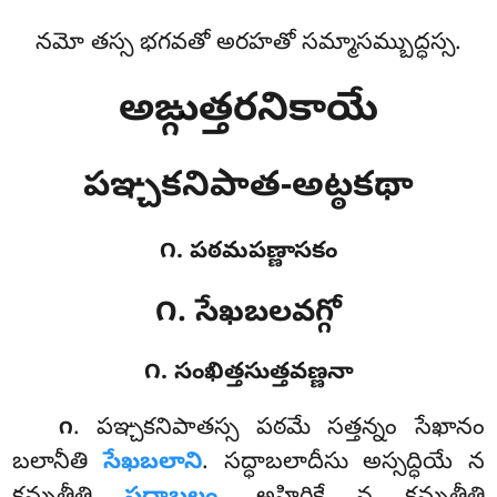
నమో తస్స భగవతో అరహతో సమ్మాసమ్బుద్ధస్స.
అఙ్గుత్తరనికాయే
పఞ్చకనిపాత-అట్ఠకథా
౧. పఠమపణ్ణాసకం
౧. సేఖబలవగ్గో
౧. సంఖిత్తసుత్తవణ్ణనా
. పఞ్చకనిపాతస్స
పఠమే సత్తన్నం సేఖానం
౧
బలానీతి
సేఖబలాని
. సద్ధాబలాదీసు అస్సద్ధియే న