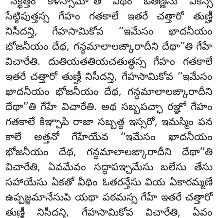
‘‘నక్ఖత్తం కీళిస్సామా’’తి వీథిం ఓతిణ్ణేసు ఏకస్స
సేట్ఠిపుత్తస్స గేహం గతకాలే ఇతరే చత్తారో
తుణ్హీ
నిసీదన్తి, గేహసామికోవ ‘‘ఇమేసం ఖాదనీయం
భోజనీయం దేథ, గన్ధమాలాలఙ్కారాదీని దేథా’’తి గేహే
విచారేతి. దుతియతతియచతుత్థస్స గేహం గతకాలే
ఇతరే చత్తారో తుణ్హీ నిసీదన్తి, గేహసామికోవ ‘‘ఇమేసం
ఖాదనీయం భోజనీయం దేథ, గన్ధమాలాలఙ్కారాదీని
దేథా’’తి గేహే విచారేతి. అథ సబ్బపచ్ఛా రఞ్ఞో గేహం
గతకాలే కిఞ్చాపి రాజా సబ్బత్థ ఇస్సరో, ఇమస్మిం పన
కాలే అత్తనో గేహేయేవ ‘‘ఇమేసం ఖాదనీయం
భోజనీయం దేథ, గన్ధమాలాలఙ్కారాదీని దేథా’’తి
విచారేతి, ఏవమేవం సద్ధాపఞ్చమేసు బలేసు తేసు
సహాయేసు ఏకతో వీథిం ఓతరన్తేసు వియ ఏకారమ్మణే
ఉప్పజ్జమానేసుపి యథా పఠమస్స గేహే ఇతరే చత్తారో
తుణ్హీ నిసీదన్తి, గేహసామికోవ విచారేతి, ఏవం