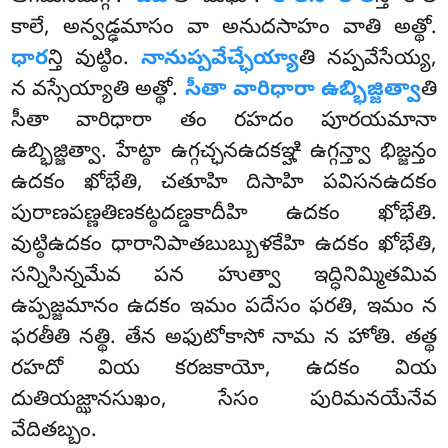
కాలే, అన్వడ్ఢమాసం వా అనుదసాహం వాతి అత్థో.
ధార
న్తి వుట్ఠిం.
నానుప్పవేచ్ఛేయ్యా
తి నప్పవేసేయ్య,
న వస్సేయ్యాతి అత్థో.
సీతా వారిధారా ఉబ్భిజ్జిత్వా
తి
సీతా వారిధారా తం రహదం పూరయమానా
ఉబ్భిజ్జిత్వా. హేట్ఠా ఉగ్గచ్ఛనఉదకఞ్హి ఉగ్గన్త్వా భిజ్జన్తం
ఉదకం ఖోభేతి, చతూహి దిసాహి పవిసనఉదకం
పురాణపణ్ణతిణకట్ఠదణ్డకాదీహి ఉదకం ఖోభేతి.
వుట్ఠిఉదకం ధారానిపాతబుబ్బుళకేహి ఉదకం ఖోభేతి,
సన్నిసిన్నమేవ పన హుత్వా ఇద్ధినిమ్మితమివ
ఉప్పజ్జమానం ఉదకం ఇమం పదేసం ఫరతి, ఇమం న
ఫరతీతి నత్థి. తేన అఫుటోకాసో నామ న హోతి. తత్థ
రహదో వియ కరజకాయో, ఉదకం వియ
దుతియజ్ఝానసుఖం, సేసం పురిమనయేనేవ
వేదితబ్బం.