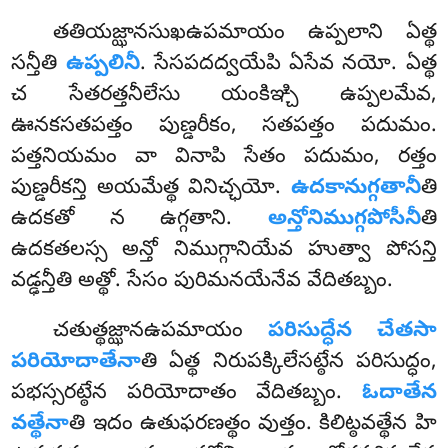
తతియజ్ఝానసుఖఉపమాయం
ఉప్పలాని ఏత్థ
సన్తీతి
ఉప్పలినీ
. సేసపదద్వయేపి ఏసేవ నయో. ఏత్థ
చ సేతరత్తనీలేసు యంకిఞ్చి ఉప్పలమేవ,
ఊనకసతపత్తం పుణ్డరీకం, సతపత్తం పదుమం.
పత్తనియమం వా వినాపి సేతం పదుమం, రత్తం
పుణ్డరీకన్తి అయమేత్థ వినిచ్ఛయో.
ఉదకానుగ్గతానీ
తి
ఉదకతో న ఉగ్గతాని.
అన్తోనిముగ్గపోసీనీ
తి
ఉదకతలస్స అన్తో నిముగ్గానియేవ హుత్వా పోసన్తి
వడ్ఢన్తీతి అత్థో. సేసం పురిమనయేనేవ వేదితబ్బం.
చతుత్థజ్ఝానఉపమాయం
పరిసుద్ధేన చేతసా
పరియోదాతేనా
తి ఏత్థ నిరుపక్కిలేసట్ఠేన పరిసుద్ధం,
పభస్సరట్ఠేన పరియోదాతం వేదితబ్బం.
ఓదాతేన
వత్థేనా
తి ఇదం ఉతుఫరణత్థం వుత్తం. కిలిట్ఠవత్థేన హి