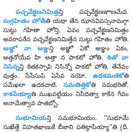
పచ్చవేక్ఖణనిమిత్త
న్తి పచ్చవేక్ఖణఞాణమేవ.
సుగ్గహితం హోతీ
తి యథా తేన ఝానవిపస్సనామగ్గా
సుట్ఠు గహితా హోన్తి, ఏవం పచ్చవేక్ఖణనిమిత్తం
అపరాపరేన పచ్చవేక్ఖణనిమిత్తేన సుట్ఠు గహితం హోతి.
అఞ్ఞో వా అఞ్ఞ
న్తి అఞ్ఞో ఏకో అఞ్ఞం ఏకం,
అత్తనోయేవ హి అత్తా న పాకటో హోతి.
ఠితో వా
నిసిన్న
న్తి ఠితకస్సాపి నిసిన్నో పాకటో హోతి, తేనేవం
వుత్తం. సేసేసుపి ఏసేవ నయో.
ఉదకమణికో
తి
సమేఖలా ఉదకచాటి.
సమతిత్తికో
తి సమభరితో.
కాకపేయ్యా
తి ముఖవట్టియం నిసీదిత్వా కాకేన గీవం
అనామేత్వావ పాతబ్బో.
సుభూమియ
న్తి సమభూమియం. ‘‘సుభూమే
సుఖేత్తే విహతఖాణుకే బీజాని పతిట్ఠాపేయ్యా’’తి (దీ.