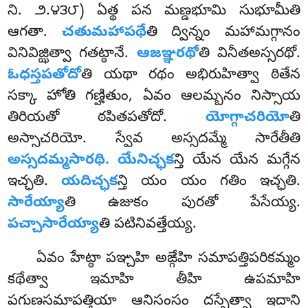
ని. ౨.౪౩౮) ఏత్థ పన మణ్డభూమి సుభూమీతి
ఆగతా.
చతుమహాపథే
తి
ద్విన్నం మహామగ్గానం
వినివిజ్ఝిత్వా గతట్ఠానే.
ఆజఞ్ఞరథో
తి వినీతఅస్సరథో.
ఓధస్తపతోదో
తి యథా రథం
అభిరుహిత్వా ఠితేన
సక్కా హోతి గణ్హితుం, ఏవం ఆలమ్బనం నిస్సాయ
తిరియతో ఠపితపతోదో.
యోగ్గాచరియో
తి
అస్సాచరియో. స్వేవ అస్సదమ్మే సారేతీతి
అస్సదమ్మసారథి. యేనిచ్ఛక
న్తి యేన యేన మగ్గేన
ఇచ్ఛతి.
యదిచ్ఛక
న్తి యం యం గతిం ఇచ్ఛతి.
సారేయ్యా
తి ఉజుకం పురతో పేసేయ్య.
పచ్చాసారేయ్యా
తి పటినివత్తేయ్య.
ఏవం హేట్ఠా పఞ్చహి అఙ్గేహి సమాపత్తిపరికమ్మం
కథేత్వా ఇమాహి తీహి ఉపమాహి
పగుణసమాపత్తియా ఆనిసంసం దస్సేత్వా ఇదాని