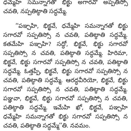
ధమ్మేహి సమన్నాగతో భిక్ఖు అగారవో అప్పతిస్సో
చవతి, నప్పతిట్ఠాతి సద్ధమ్మే.
‘‘పఞ్చహి
, భిక్ఖవే, ధమ్మేహి సమన్నాగతో భిక్ఖు
సగారవో సప్పతిస్సో న చవతి, పతిట్ఠాతి సద్ధమ్మే.
కతమేహి పఞ్చహి? సద్ధో, భిక్ఖవే, భిక్ఖు సగారవో
సప్పతిస్సో న చవతి, పతిట్ఠాతి సద్ధమ్మే. హిరిమా,
భిక్ఖవే, భిక్ఖు సగారవో సప్పతిస్సో న చవతి, పతిట్ఠాతి
సద్ధమ్మే. ఓత్తప్పీ, భిక్ఖవే, భిక్ఖు సగారవో సప్పతిస్సో
న
చవతి, పతిట్ఠాతి సద్ధమ్మే. ఆరద్ధవీరియో, భిక్ఖవే, భిక్ఖు
సగారవో సప్పతిస్సో న చవతి, పతిట్ఠాతి సద్ధమ్మే.
పఞ్ఞవా, భిక్ఖవే, భిక్ఖు సగారవో సప్పతిస్సో న చవతి,
పతిట్ఠాతి సద్ధమ్మే. ఇమేహి ఖో, భిక్ఖవే, పఞ్చహి
ధమ్మేహి సమన్నాగతో భిక్ఖు సగారవో సప్పతిస్సో న
చవతి, పతిట్ఠాతి సద్ధమ్మే’’తి. నవమం.