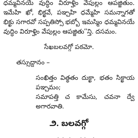
ధమ్మవినయే వుద్ధిం విరూళ్హిం వేపుల్లం ఆపజ్జితుం.
ఇమేహి ఖో, భిక్ఖవే
, పఞ్చహి ధమ్మేహి సమన్నాగతో
భిక్ఖు సగారవో సప్పతిస్సో భబ్బో ఇమస్మిం ధమ్మవినయే
వుద్ధిం విరూళ్హిం వేపుల్లం ఆపజ్జితు’’న్తి. దసమం.
సేఖబలవగ్గో పఠమో.
తస్సుద్దానం –
సంఖిత్తం విత్థతం దుక్ఖా, భతం సిక్ఖాయ
పఞ్చమం;
సమాపత్తి చ కామేసు, చవనా ద్వే
అగారవాతి.
౨. బలవగ్గో