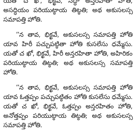
యతో చ ఖో, భిక్ఖవే, సద్ధా అన్తరహితా హోతి,
అసద్ధియం పరియుట్ఠాయ తిట్ఠతి; అథ అకుసలస్స
సమాపత్తి హోతి.
‘‘న తావ, భిక్ఖవే, అకుసలస్స సమాపత్తి హోతి
యావ హిరీ పచ్చుపట్ఠితా హోతి కుసలేసు ధమ్మేసు.
యతో చ ఖో, భిక్ఖవే, హిరీ అన్తరహితా హోతి, అహిరికం
పరియుట్ఠాయ తిట్ఠతి; అథ అకుసలస్స సమాపత్తి
హోతి.
‘‘న తావ, భిక్ఖవే, అకుసలస్స సమాపత్తి హోతి
యావ ఓత్తప్పం పచ్చుపట్ఠితం హోతి కుసలేసు ధమ్మేసు.
యతో చ ఖో, భిక్ఖవే, ఓత్తప్పం అన్తరహితం హోతి,
అనోత్తప్పం పరియుట్ఠాయ తిట్ఠతి; అథ అకుసలస్స
సమాపత్తి హోతి.