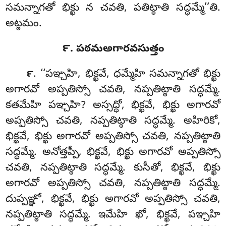
సమన్నాగతో భిక్ఖు న చవతి, పతిట్ఠాతి సద్ధమ్మే’’తి.
అట్ఠమం.
౯. పఠమఅగారవసుత్తం
. ‘‘పఞ్చహి, భిక్ఖవే, ధమ్మేహి సమన్నాగతో భిక్ఖు
౯
అగారవో అప్పతిస్సో చవతి, నప్పతిట్ఠాతి సద్ధమ్మే.
కతమేహి పఞ్చహి? అస్సద్ధో, భిక్ఖవే, భిక్ఖు అగారవో
అప్పతిస్సో చవతి, నప్పతిట్ఠాతి సద్ధమ్మే. అహిరికో,
భిక్ఖవే, భిక్ఖు అగారవో అప్పతిస్సో చవతి, నప్పతిట్ఠాతి
సద్ధమ్మే. అనోత్తప్పీ, భిక్ఖవే, భిక్ఖు అగారవో అప్పతిస్సో
చవతి, నప్పతిట్ఠాతి సద్ధమ్మే. కుసీతో
, భిక్ఖవే, భిక్ఖు
అగారవో అప్పతిస్సో చవతి, నప్పతిట్ఠాతి సద్ధమ్మే.
దుప్పఞ్ఞో, భిక్ఖవే, భిక్ఖు అగారవో అప్పతిస్సో చవతి,
నప్పతిట్ఠాతి సద్ధమ్మే. ఇమేహి ఖో, భిక్ఖవే, పఞ్చహి