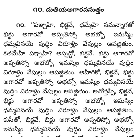
౧౦. దుతియఅగారవసుత్తం
. ‘‘పఞ్చహి
, భిక్ఖవే, ధమ్మేహి సమన్నాగతో
౧౦
భిక్ఖు అగారవో అప్పతిస్సో అభబ్బో ఇమస్మిం
ధమ్మవినయే వుద్ధిం విరూళ్హిం వేపుల్లం ఆపజ్జితుం.
కతమేహి పఞ్చహి? అస్సద్ధో, భిక్ఖవే, భిక్ఖు అగారవో
అప్పతిస్సో అభబ్బో ఇమస్మిం ధమ్మవినయే వుద్ధిం
విరూళ్హిం వేపుల్లం ఆపజ్జితుం. అహిరికో, భిక్ఖవే, భిక్ఖు
అగారవో అప్పతిస్సో అభబ్బో ఇమస్మిం ధమ్మవినయే
వుద్ధిం విరూళ్హిం వేపుల్లం ఆపజ్జితుం. అనోత్తప్పీ, భిక్ఖవే,
భిక్ఖు అగారవో అప్పతిస్సో అభబ్బో ఇమస్మిం
ధమ్మవినయే వుద్ధిం విరూళ్హిం వేపుల్లం ఆపజ్జితుం.
కుసీతో, భిక్ఖవే, భిక్ఖు అగారవో అప్పతిస్సో అభబ్బో
ఇమస్మిం ధమ్మవినయే వుద్ధిం విరూళ్హిం వేపుల్లం