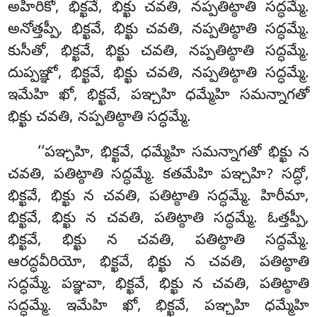
అహిరికో, భిక్ఖవే, భిక్ఖు చవతి, నప్పతిట్ఠాతి సద్ధమ్మే.
అనోత్తప్పీ, భిక్ఖవే, భిక్ఖు చవతి, నప్పతిట్ఠాతి సద్ధమ్మే.
కుసీతో, భిక్ఖవే, భిక్ఖు చవతి, నప్పతిట్ఠాతి సద్ధమ్మే.
దుప్పఞ్ఞో, భిక్ఖవే, భిక్ఖు చవతి, నప్పతిట్ఠాతి సద్ధమ్మే.
ఇమేహి ఖో, భిక్ఖవే, పఞ్చహి ధమ్మేహి సమన్నాగతో
భిక్ఖు చవతి, నప్పతిట్ఠాతి సద్ధమ్మే.
‘‘పఞ్చహి
, భిక్ఖవే, ధమ్మేహి సమన్నాగతో భిక్ఖు న
చవతి, పతిట్ఠాతి సద్ధమ్మే. కతమేహి పఞ్చహి? సద్ధో,
భిక్ఖవే, భిక్ఖు న చవతి
, పతిట్ఠాతి సద్ధమ్మే. హిరీమా,
భిక్ఖవే, భిక్ఖు న చవతి, పతిట్ఠాతి సద్ధమ్మే. ఓత్తప్పీ,
భిక్ఖవే, భిక్ఖు న చవతి, పతిట్ఠాతి సద్ధమ్మే.
ఆరద్ధవీరియో, భిక్ఖవే, భిక్ఖు న చవతి, పతిట్ఠాతి
సద్ధమ్మే. పఞ్ఞవా, భిక్ఖవే, భిక్ఖు న చవతి, పతిట్ఠాతి
సద్ధమ్మే. ఇమేహి ఖో, భిక్ఖవే, పఞ్చహి ధమ్మేహి