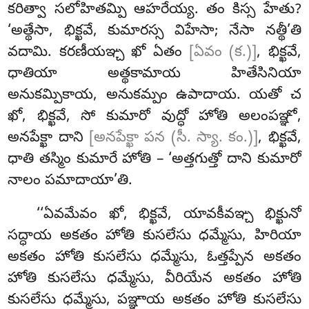
కరిత్వా సలోహితమ్పి ఆహరేయ్య. తం కిస్స హేతు?
‘అత్థేసా, భిక్ఖవే, కుమారస్స విహేసా; నేసా నత్థీ’తి
వదామి. కరణీయఞ్చ ఖో ఏతం
[ఏవం (క.)]
, భిక్ఖవే,
ధాతియా అత్థకామాయ హితేసినియా
అనుకమ్పికాయ, అనుకమ్పం ఉపాదాయ. యతో చ
ఖో, భిక్ఖవే, సో కుమారో వుద్ధో
హోతి అలంపఞ్ఞో,
అనపేక్ఖా దాని
[అనపేక్ఖా పన (సీ. స్యా. కం.)]
, భిక్ఖవే,
ధాతి తస్మిం కుమారే హోతి – ‘అత్తగుత్తో దాని కుమారో
నాలం పమాదాయా’తి.
‘‘ఏవమేవం ఖో, భిక్ఖవే, యావకీవఞ్చ భిక్ఖునో
సద్ధాయ అకతం హోతి కుసలేసు ధమ్మేసు, హిరియా
అకతం హోతి కుసలేసు ధమ్మేసు, ఓత్తప్పేన అకతం
హోతి కుసలేసు ధమ్మేసు, వీరియేన అకతం హోతి
కుసలేసు ధమ్మేసు, పఞ్ఞాయ అకతం హోతి కుసలేసు