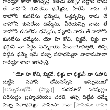
గారయ్హా ఠానా ఆగచ్ఛన్తి. కతమే పఞ్చ? సద్ధాపి నామ
తే నాహోసి కుసలేసు ధమ్మేసు, హిరీపి నామ తే
నాహోసి కుసలేసు ధమ్మేసు, ఓత్తప్పమ్పి
నామ తే
నాహోసి కుసలేసు ధమ్మేసు, వీరియమ్పి నామ తే
నాహోసి కుసలేసు ధమ్మేసు, పఞ్ఞాపి నామ తే నాహోసి
కుసలేసు ధమ్మేసు. యో హి కోచి, భిక్ఖవే, భిక్ఖు వా
భిక్ఖునీ వా సిక్ఖం పచ్చక్ఖాయ హీనాయావత్తతి, తస్స
దిట్ఠేవ ధమ్మే ఇమే పఞ్చ సహధమ్మికా వాదానుపాతా
గారయ్హా ఠానా ఆగచ్ఛన్తి.
‘‘యో హి కోచి, భిక్ఖవే, భిక్ఖు వా భిక్ఖునీ వా సహాపి
దుక్ఖేన సహాపి దోమనస్సేన అస్సుముఖో
[అస్సుముఖోపి (స్యా.)]
రుదమానో పరిపుణ్ణం
పరిసుద్ధం బ్రహ్మచరియం చరతి, తస్స దిట్ఠేవ ధమ్మే
పఞ్చ సహధమ్మికా పాసంసా ఠానా
[పాసంసం ఠానం