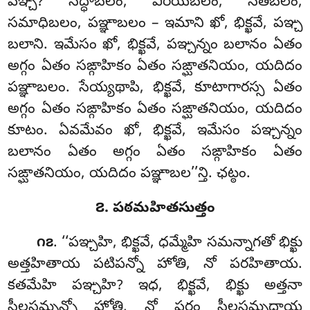
పఞ్చ? సద్ధాబలం, వీరియబలం, సతిబలం,
సమాధిబలం, పఞ్ఞాబలం – ఇమాని ఖో, భిక్ఖవే, పఞ్చ
బలాని. ఇమేసం ఖో, భిక్ఖవే, పఞ్చన్నం బలానం ఏతం
అగ్గం ఏతం సఙ్గాహికం ఏతం సఙ్ఘాతనియం, యదిదం
పఞ్ఞాబలం. సేయ్యథాపి, భిక్ఖవే, కూటాగారస్స ఏతం
అగ్గం ఏతం సఙ్గాహికం ఏతం సఙ్ఘాతనియం, యదిదం
కూటం. ఏవమేవం ఖో, భిక్ఖవే, ఇమేసం పఞ్చన్నం
బలానం ఏతం అగ్గం ఏతం సఙ్గాహికం ఏతం
సఙ్ఘాతనియం, యదిదం పఞ్ఞాబల’’న్తి. ఛట్ఠం.
౭. పఠమహితసుత్తం
. ‘‘పఞ్చహి
, భిక్ఖవే, ధమ్మేహి సమన్నాగతో భిక్ఖు
౧౭
అత్తహితాయ పటిపన్నో హోతి, నో పరహితాయ.
కతమేహి పఞ్చహి? ఇధ, భిక్ఖవే, భిక్ఖు అత్తనా
సీలసమ్పన్నో హోతి, నో పరం సీలసమ్పదాయ