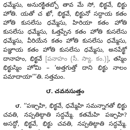
ధమ్మేసు, అనురక్ఖితబ్బో తావ మే సో, భిక్ఖవే, భిక్ఖు
హోతి. యతో చ ఖో, భిక్ఖవే, భిక్ఖునో సద్ధాయ కతం
హోతి కుసలేసు ధమ్మేసు, హిరియా కతం హోతి
కుసలేసు ధమ్మేసు, ఓత్తప్పేన కతం హోతి కుసలేసు
ధమ్మేసు, వీరియేన కతం హోతి కుసలేసు ధమ్మేసు,
పఞ్ఞాయ కతం హోతి కుసలేసు ధమ్మేసు, అనపేక్ఖో
దానాహం, భిక్ఖవే
[పనాహం (సీ. స్యా. కం.)]
, తస్మిం
భిక్ఖుస్మిం హోమి – ‘అత్తగుత్తో దాని భిక్ఖు నాలం
పమాదాయా’’’తి. సత్తమం.
౮. చవనసుత్తం
. ‘‘పఞ్చహి, భిక్ఖవే, ధమ్మేహి సమన్నాగతో భిక్ఖు
౮
చవతి, నప్పతిట్ఠాతి సద్ధమ్మే. కతమేహి పఞ్చహి?
అసద్ధో, భిక్ఖవే, భిక్ఖు చవతి, నప్పతిట్ఠాతి సద్ధమ్మే
.