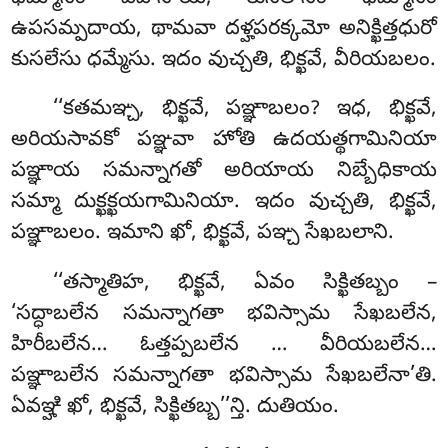
ఉపసమ్పదాయ, థామవా దళ్హపరక్కమో అనిక్ఖిత్తధురో
కుసలేసు ధమ్మేసు. ఇదం వుచ్చతి, భిక్ఖవే, వీరియబలం.
‘‘కతమఞ్చ, భిక్ఖవే, పఞ్ఞాబలం? ఇధ, భిక్ఖవే,
అరియసావకో పఞ్ఞవా హోతి ఉదయత్థగామినియా
పఞ్ఞాయ సమన్నాగతో అరియాయ నిబ్బేధికాయ
సమ్మా దుక్ఖక్ఖయగామినియా. ఇదం వుచ్చతి, భిక్ఖవే,
పఞ్ఞాబలం. ఇమాని ఖో, భిక్ఖవే, పఞ్చ సేఖబలాని.
‘‘తస్మాతిహ, భిక్ఖవే, ఏవం సిక్ఖితబ్బం
–
‘సద్ధాబలేన సమన్నాగతా భవిస్సామ సేఖబలేన,
హిరీబలేన… ఓత్తప్పబలేన
… వీరియబలేన…
పఞ్ఞాబలేన సమన్నాగతా భవిస్సామ సేఖబలేనా’తి.
ఏవఞ్హి ఖో, భిక్ఖవే, సిక్ఖితబ్బ’’న్తి. దుతియం.