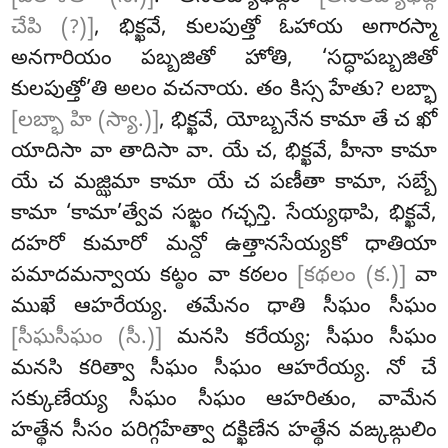
చేపి (?)]
, భిక్ఖవే, కులపుత్తో ఓహాయ అగారస్మా
అనగారియం పబ్బజితో హోతి, ‘సద్ధాపబ్బజితో
కులపుత్తో’తి అలం వచనాయ. తం కిస్స హేతు? లబ్భా
[లబ్భా హి (స్యా.)]
, భిక్ఖవే, యోబ్బనేన కామా తే చ ఖో
యాదిసా వా తాదిసా వా. యే చ, భిక్ఖవే, హీనా కామా
యే చ మజ్ఝిమా కామా యే చ పణీతా కామా
, సబ్బే
కామా ‘కామా’త్వేవ సఙ్ఖం గచ్ఛన్తి. సేయ్యథాపి
, భిక్ఖవే,
దహరో కుమారో మన్దో ఉత్తానసేయ్యకో ధాతియా
పమాదమన్వాయ కట్ఠం వా కఠలం
[కథలం (క.)]
వా
ముఖే ఆహరేయ్య. తమేనం ధాతి సీఘం సీఘం
[సీఘసీఘం (సీ.)]
మనసి కరేయ్య; సీఘం సీఘం
మనసి కరిత్వా సీఘం సీఘం ఆహరేయ్య. నో చే
సక్కుణేయ్య సీఘం సీఘం ఆహరితుం, వామేన
హత్థేన సీసం పరిగ్గహేత్వా దక్ఖిణేన హత్థేన వఙ్కఙ్గులిం