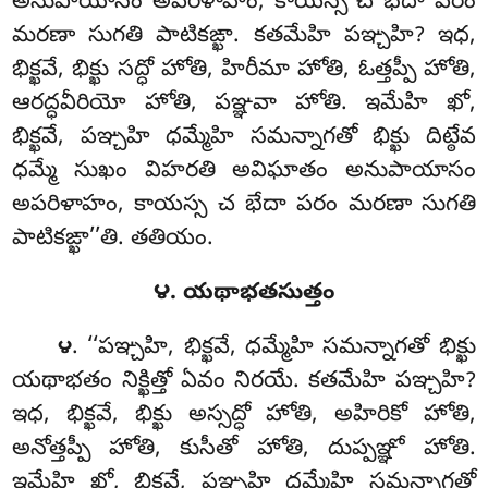
అనుపాయాసం అపరిళాహం, కాయస్స చ భేదా పరం
మరణా సుగతి పాటికఙ్ఖా. కతమేహి పఞ్చహి? ఇధ,
భిక్ఖవే, భిక్ఖు సద్ధో హోతి, హిరీమా హోతి, ఓత్తప్పీ హోతి,
ఆరద్ధవీరియో హోతి, పఞ్ఞవా హోతి. ఇమేహి ఖో,
భిక్ఖవే, పఞ్చహి ధమ్మేహి సమన్నాగతో భిక్ఖు దిట్ఠేవ
ధమ్మే సుఖం విహరతి అవిఘాతం అనుపాయాసం
అపరిళాహం, కాయస్స చ భేదా పరం మరణా సుగతి
పాటికఙ్ఖా’’తి. తతియం.
౪. యథాభతసుత్తం
. ‘‘పఞ్చహి, భిక్ఖవే, ధమ్మేహి సమన్నాగతో భిక్ఖు
౪
యథాభతం నిక్ఖిత్తో ఏవం నిరయే. కతమేహి పఞ్చహి?
ఇధ, భిక్ఖవే, భిక్ఖు అస్సద్ధో హోతి, అహిరికో హోతి,
అనోత్తప్పీ హోతి
, కుసీతో హోతి
, దుప్పఞ్ఞో హోతి.
ఇమేహి ఖో, భిక్ఖవే, పఞ్చహి ధమ్మేహి సమన్నాగతో