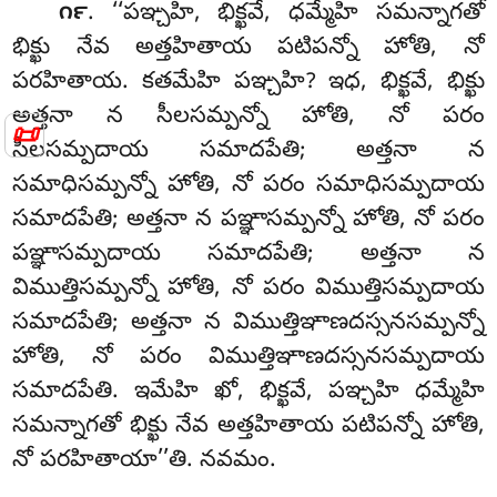
. ‘‘పఞ్చహి, భిక్ఖవే, ధమ్మేహి సమన్నాగతో
౧౯
భిక్ఖు నేవ అత్తహితాయ పటిపన్నో హోతి, నో
పరహితాయ. కతమేహి పఞ్చహి? ఇధ, భిక్ఖవే, భిక్ఖు
అత్తనా న సీలసమ్పన్నో హోతి, నో పరం
📜
సీలసమ్పదాయ సమాదపేతి; అత్తనా న
సమాధిసమ్పన్నో హోతి, నో పరం సమాధిసమ్పదాయ
సమాదపేతి; అత్తనా న పఞ్ఞాసమ్పన్నో హోతి, నో పరం
పఞ్ఞాసమ్పదాయ సమాదపేతి; అత్తనా న
విముత్తిసమ్పన్నో హోతి, నో పరం విముత్తిసమ్పదాయ
సమాదపేతి; అత్తనా న విముత్తిఞాణదస్సనసమ్పన్నో
హోతి, నో పరం విముత్తిఞాణదస్సనసమ్పదాయ
సమాదపేతి. ఇమేహి
ఖో
, భిక్ఖవే, పఞ్చహి ధమ్మేహి
సమన్నాగతో భిక్ఖు నేవ అత్తహితాయ పటిపన్నో హోతి,
నో పరహితాయా’’తి. నవమం.