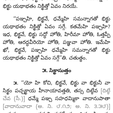
భిక్ఖు యథాభతం నిక్ఖిత్తో ఏవం నిరయే.
‘‘పఞ్చహి
, భిక్ఖవే, ధమ్మేహి సమన్నాగతో భిక్ఖు
యథాభతం నిక్ఖిత్తో ఏవం సగ్గే. కతమేహి పఞ్చహి?
ఇధ, భిక్ఖవే, భిక్ఖు సద్ధో హోతి, హిరీమా హోతి, ఓత్తప్పీ
హోతి, ఆరద్ధవీరియో హోతి, పఞ్ఞవా హోతి. ఇమేహి
ఖో, భిక్ఖవే, పఞ్చహి ధమ్మేహి సమన్నాగతో భిక్ఖు
యథాభతం నిక్ఖిత్తో ఏవం సగ్గే’’తి. చతుత్థం.
౫. సిక్ఖాసుత్తం
. ‘‘యో హి కోచి, భిక్ఖవే, భిక్ఖు వా భిక్ఖునీ వా
౫
సిక్ఖం పచ్చక్ఖాయ హీనాయావత్తతి, తస్స దిట్ఠేవ
[దిట్ఠే
చేవ (సీ.)]
ధమ్మే పఞ్చ సహధమ్మికా వాదానుపాతా
[వాదానువాదా (అ. ని. ౮.౧౨; అ. ని. ౩.౫౮)]