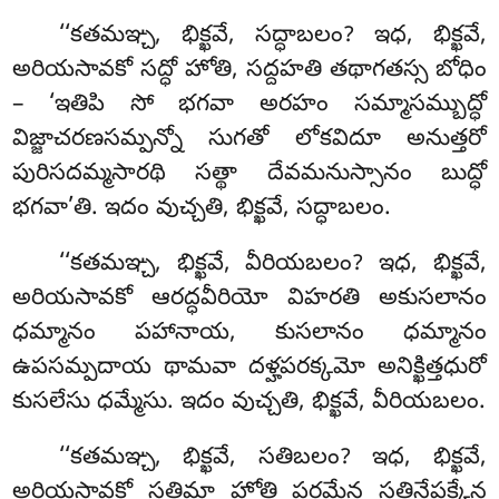
‘‘కతమఞ్చ, భిక్ఖవే, సద్ధాబలం? ఇధ, భిక్ఖవే,
అరియసావకో సద్ధో హోతి, సద్దహతి తథాగతస్స బోధిం
– ‘ఇతిపి సో భగవా అరహం సమ్మాసమ్బుద్ధో
విజ్జాచరణసమ్పన్నో సుగతో లోకవిదూ అనుత్తరో
పురిసదమ్మసారథి సత్థా దేవమనుస్సానం బుద్ధో
భగవా’తి
. ఇదం వుచ్చతి, భిక్ఖవే, సద్ధాబలం.
‘‘కతమఞ్చ, భిక్ఖవే, వీరియబలం? ఇధ, భిక్ఖవే,
అరియసావకో ఆరద్ధవీరియో విహరతి అకుసలానం
ధమ్మానం పహానాయ, కుసలానం ధమ్మానం
ఉపసమ్పదాయ థామవా దళ్హపరక్కమో అనిక్ఖిత్తధురో
కుసలేసు ధమ్మేసు. ఇదం వుచ్చతి, భిక్ఖవే, వీరియబలం.
‘‘కతమఞ్చ, భిక్ఖవే
, సతిబలం? ఇధ, భిక్ఖవే,
అరియసావకో సతిమా హోతి పరమేన సతినేపక్కేన