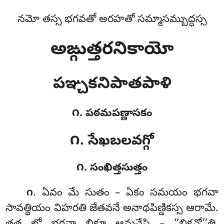
నమో తస్స భగవతో అరహతో సమ్మాసమ్బుద్ధస్స
అఙ్గుత్తరనికాయో
పఞ్చకనిపాతపాళి
౧. పఠమపణ్ణాసకం
౧. సేఖబలవగ్గో
౧. సంఖిత్తసుత్తం
. ఏవం
మే సుతం – ఏకం సమయం భగవా
౧
సావత్థియం విహరతి జేతవనే అనాథపిణ్డికస్స ఆరామే.