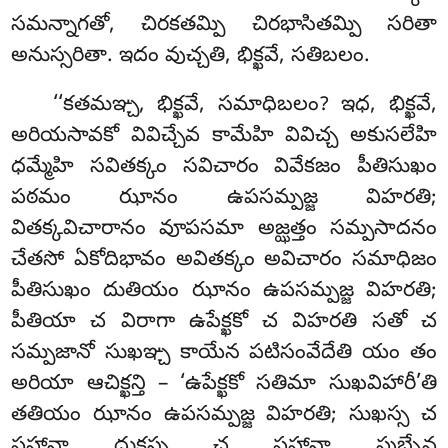
సమన్నాగతో, చిరకతమ్పి చిరభాసితమ్పి సరితా
అనుస్సరితా. ఇదం వుచ్చతి, భిక్ఖవే, సతిబలం.
‘‘కతమఞ్చ, భిక్ఖవే, సమాధిబలం? ఇధ, భిక్ఖవే,
అరియసావకో వివిచ్చేవ కామేహి వివిచ్చ అకుసలేహి
ధమ్మేహి సవితక్కం సవిచారం వివేకజం పీతిసుఖం
పఠమం ఝానం ఉపసమ్పజ్జ విహరతి;
వితక్కవిచారానం వూపసమా అజ్ఝత్తం సమ్పసాదనం
చేతసో ఏకోదిభావం అవితక్కం అవిచారం సమాధిజం
పీతిసుఖం దుతియం ఝానం ఉపసమ్పజ్జ విహరతి;
పీతియా చ విరాగా ఉపేక్ఖకో చ విహరతి సతో చ
సమ్పజానో సుఖఞ్చ కాయేన పటిసంవేదేతి యం తం
అరియా ఆచిక్ఖన్తి
– ‘ఉపేక్ఖకో సతిమా సుఖవిహారీ’తి
తతియం ఝానం ఉపసమ్పజ్జ విహరతి; సుఖస్స చ
పహానా దుక్ఖస్స చ పహానా పుబ్బేవ