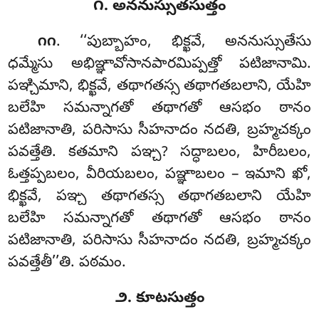
౧. అననుస్సుతసుత్తం
. ‘‘పుబ్బాహం
, భిక్ఖవే, అననుస్సుతేసు
౧౧
ధమ్మేసు అభిఞ్ఞావోసానపారమిప్పత్తో పటిజానామి.
పఞ్చిమాని, భిక్ఖవే, తథాగతస్స తథాగతబలాని, యేహి
బలేహి సమన్నాగతో తథాగతో ఆసభం ఠానం
పటిజానాతి, పరిసాసు సీహనాదం నదతి, బ్రహ్మచక్కం
పవత్తేతి. కతమాని పఞ్చ? సద్ధాబలం, హిరీబలం,
ఓత్తప్పబలం, వీరియబలం, పఞ్ఞాబలం – ఇమాని ఖో,
భిక్ఖవే, పఞ్చ తథాగతస్స తథాగతబలాని యేహి
బలేహి సమన్నాగతో తథాగతో ఆసభం ఠానం
పటిజానాతి, పరిసాసు సీహనాదం నదతి, బ్రహ్మచక్కం
పవత్తేతీ’’తి. పఠమం.
౨. కూటసుత్తం