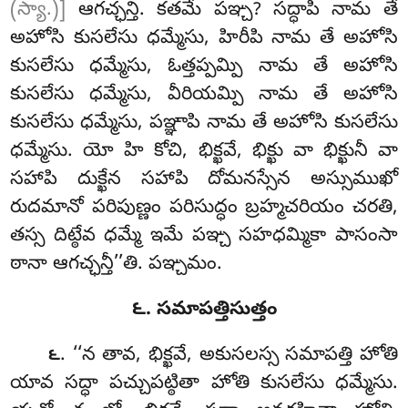
(స్యా.)]
ఆగచ్ఛన్తి. కతమే
పఞ్చ? సద్ధాపి నామ తే
అహోసి కుసలేసు ధమ్మేసు, హిరీపి నామ తే అహోసి
కుసలేసు ధమ్మేసు, ఓత్తప్పమ్పి నామ తే అహోసి
కుసలేసు ధమ్మేసు, వీరియమ్పి నామ తే అహోసి
కుసలేసు ధమ్మేసు, పఞ్ఞాపి నామ తే అహోసి కుసలేసు
ధమ్మేసు. యో హి కోచి, భిక్ఖవే, భిక్ఖు వా భిక్ఖునీ వా
సహాపి దుక్ఖేన సహాపి దోమనస్సేన అస్సుముఖో
రుదమానో పరిపుణ్ణం పరిసుద్ధం బ్రహ్మచరియం చరతి,
తస్స దిట్ఠేవ
ధమ్మే ఇమే పఞ్చ సహధమ్మికా పాసంసా
ఠానా ఆగచ్ఛన్తీ’’తి. పఞ్చమం.
౬. సమాపత్తిసుత్తం
. ‘‘న
తావ, భిక్ఖవే, అకుసలస్స సమాపత్తి హోతి
౬
యావ సద్ధా పచ్చుపట్ఠితా హోతి కుసలేసు ధమ్మేసు.