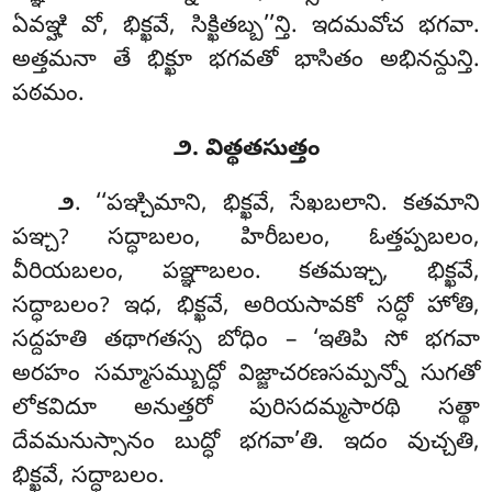
ఏవఞ్హి వో, భిక్ఖవే, సిక్ఖితబ్బ’’న్తి. ఇదమవోచ భగవా.
అత్తమనా తే భిక్ఖూ భగవతో భాసితం అభినన్దున్తి.
పఠమం.
౨. విత్థతసుత్తం
. ‘‘పఞ్చిమాని
, భిక్ఖవే, సేఖబలాని. కతమాని
౨
పఞ్చ? సద్ధాబలం, హిరీబలం, ఓత్తప్పబలం,
వీరియబలం, పఞ్ఞాబలం. కతమఞ్చ, భిక్ఖవే,
సద్ధాబలం? ఇధ, భిక్ఖవే, అరియసావకో సద్ధో హోతి,
సద్దహతి తథాగతస్స బోధిం – ‘ఇతిపి సో భగవా
అరహం సమ్మాసమ్బుద్ధో విజ్జాచరణసమ్పన్నో సుగతో
లోకవిదూ అనుత్తరో పురిసదమ్మసారథి సత్థా
దేవమనుస్సానం బుద్ధో భగవా’తి. ఇదం వుచ్చతి,
భిక్ఖవే, సద్ధాబలం.