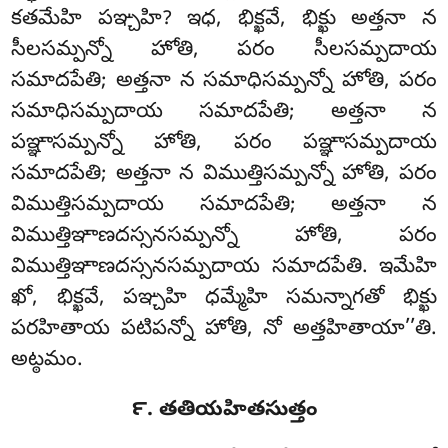
కతమేహి పఞ్చహి? ఇధ, భిక్ఖవే, భిక్ఖు అత్తనా న
సీలసమ్పన్నో హోతి, పరం సీలసమ్పదాయ
సమాదపేతి; అత్తనా న సమాధిసమ్పన్నో హోతి, పరం
సమాధిసమ్పదాయ సమాదపేతి; అత్తనా న
పఞ్ఞాసమ్పన్నో హోతి, పరం పఞ్ఞాసమ్పదాయ
సమాదపేతి; అత్తనా న విముత్తిసమ్పన్నో హోతి, పరం
విముత్తిసమ్పదాయ సమాదపేతి; అత్తనా న
విముత్తిఞాణదస్సనసమ్పన్నో హోతి, పరం
విముత్తిఞాణదస్సనసమ్పదాయ సమాదపేతి. ఇమేహి
ఖో, భిక్ఖవే, పఞ్చహి ధమ్మేహి సమన్నాగతో భిక్ఖు
పరహితాయ పటిపన్నో హోతి, నో అత్తహితాయా’’తి.
అట్ఠమం.
౯. తతియహితసుత్తం