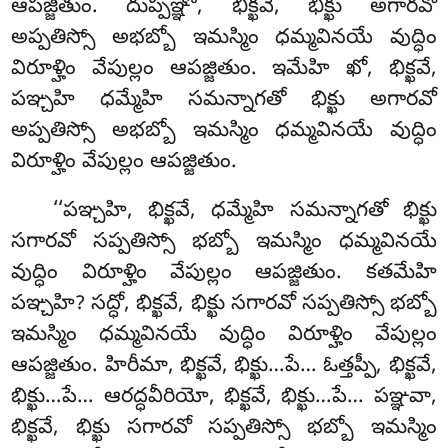
ఆపజ్జితుం. దుప్పఞ్ఞో, భిక్ఖవే, భిక్ఖు అగారవో
అప్పతిస్సో అభబ్బో ఇమస్మిం ధమ్మవినయే వుద్ధిం
విరూళ్హిం వేపుల్లం ఆపజ్జితుం. ఇమేహి ఖో, భిక్ఖవే,
పఞ్చహి ధమ్మేహి సమన్నాగతో భిక్ఖు అగారవో
అప్పతిస్సో అభబ్బో ఇమస్మిం ధమ్మవినయే వుద్ధిం
విరూళ్హిం వేపుల్లం ఆపజ్జితుం.
‘‘పఞ్చహి, భిక్ఖవే, ధమ్మేహి సమన్నాగతో భిక్ఖు
సగారవో సప్పతిస్సో భబ్బో ఇమస్మిం ధమ్మవినయే
వుద్ధిం విరూళ్హిం వేపుల్లం ఆపజ్జితుం. కతమేహి
పఞ్చహి? సద్ధో, భిక్ఖవే, భిక్ఖు సగారవో సప్పతిస్సో భబ్బో
ఇమస్మిం ధమ్మవినయే
వుద్ధిం విరూళ్హిం వేపుల్లం
ఆపజ్జితుం. హిరీమా, భిక్ఖవే, భిక్ఖు…పే… ఓత్తప్పీ, భిక్ఖవే
,
భిక్ఖు…పే… ఆరద్ధవీరియో, భిక్ఖవే, భిక్ఖు…పే… పఞ్ఞవా,
భిక్ఖవే, భిక్ఖు సగారవో సప్పతిస్సో భబ్బో ఇమస్మిం