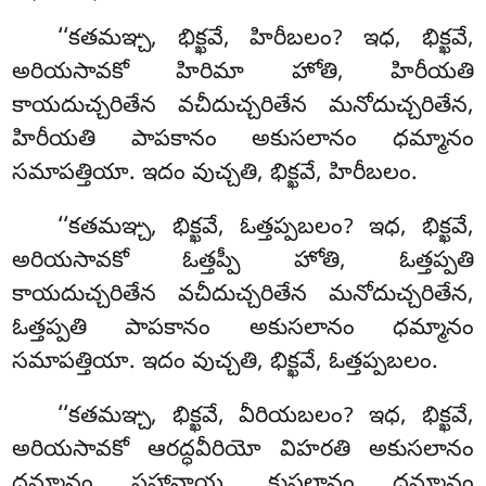
‘‘కతమఞ్చ, భిక్ఖవే, హిరీబలం? ఇధ, భిక్ఖవే,
అరియసావకో హిరిమా హోతి, హిరీయతి
కాయదుచ్చరితేన వచీదుచ్చరితేన మనోదుచ్చరితేన,
హిరీయతి పాపకానం అకుసలానం ధమ్మానం
సమాపత్తియా. ఇదం వుచ్చతి, భిక్ఖవే, హిరీబలం.
‘‘కతమఞ్చ, భిక్ఖవే, ఓత్తప్పబలం? ఇధ, భిక్ఖవే,
అరియసావకో ఓత్తప్పీ హోతి, ఓత్తప్పతి
కాయదుచ్చరితేన వచీదుచ్చరితేన మనోదుచ్చరితేన,
ఓత్తప్పతి పాపకానం అకుసలానం ధమ్మానం
సమాపత్తియా. ఇదం వుచ్చతి, భిక్ఖవే, ఓత్తప్పబలం.
‘‘కతమఞ్చ, భిక్ఖవే, వీరియబలం? ఇధ, భిక్ఖవే,
అరియసావకో ఆరద్ధవీరియో విహరతి అకుసలానం
ధమ్మానం పహానాయ, కుసలానం ధమ్మానం