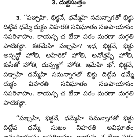
౩. దుక్ఖసుత్తం
. ‘‘పఞ్చహి, భిక్ఖవే, ధమ్మేహి సమన్నాగతో భిక్ఖు
౩
దిట్ఠేవ ధమ్మే దుక్ఖం విహరతి సవిఘాతం సఉపాయాసం
సపరిళాహం, కాయస్స చ భేదా పరం మరణా
దుగ్గతి
పాటికఙ్ఖా. కతమేహి పఞ్చహి? ఇధ, భిక్ఖవే, భిక్ఖు
అస్సద్ధో హోతి, అహిరికో హోతి, అనోత్తప్పీ హోతి,
కుసీతో హోతి, దుప్పఞ్ఞో హోతి. ఇమేహి ఖో, భిక్ఖవే,
పఞ్చహి ధమ్మేహి సమన్నాగతో భిక్ఖు దిట్ఠేవ ధమ్మే
దుక్ఖం విహరతి సవిఘాతం సఉపాయాసం
సపరిళాహం, కాయస్స చ భేదా పరం మరణా దుగ్గతి
పాటికఙ్ఖా.
‘‘పఞ్చహి, భిక్ఖవే, ధమ్మేహి సమన్నాగతో భిక్ఖు
దిట్ఠేవ ధమ్మే సుఖం విహరతి అవిఘాతం