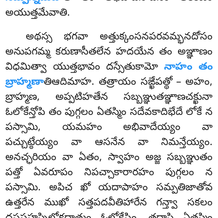
అయుత్తమేవాతి.
అథస్స భగవా అత్తుక్కంసనపరవమ్భనదోసం
అనుపగమ్మ కరుణాసీతలేన హదయేన తం అఞ్ఞాణం
విధమిత్వా యుత్తభావం దస్సేతుకామో
నాహం తం
బ్రాహ్మణా
తిఆదిమాహ. తత్రాయం సఙ్ఖేపత్థో – అహం,
బ్రాహ్మణ, అప్పటిహతేన సబ్బఞ్ఞుతఞ్ఞాణచక్ఖునా
ఓలోకేన్తోపి తం పుగ్గలం ఏతస్మిం సదేవకాదిభేదే లోకే న
పస్సామి, యమహం అభివాదేయ్యం వా
పచ్చుట్ఠేయ్యం వా ఆసనేన వా నిమన్తేయ్యం.
అనచ్ఛరియం వా ఏతం, స్వాహం అజ్జ సబ్బఞ్ఞుతం
పత్తో ఏవరూపం నిపచ్చాకారారహం పుగ్గలం న
పస్సామి. అపిచ ఖో యదాపాహం సమ్పతిజాతోవ
ఉత్తరేన ముఖో సత్తపదవీతిహారేన గన్త్వా
సకలం