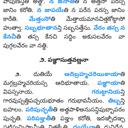
పాపుణన్తీతి అత్థో.
న జినాతీ
తి న అత్తనా పరస్స
జానిం కరోతి.
న జాపయే
తి న పరేన పరస్స జానిం
కారేతి.
మేత్తంసో
తి మేత్తాయమానచిత్తకోట్ఠాసో
హుత్వా.
సబ్బభూతాన
న్తి సబ్బసత్తేసు.
వేరం తస్స న
కేనచీ
తి తస్స కేనచి సద్ధిం అకుసలవేరం వా
పుగ్గలవేరం వా నత్థి.
౨. పఞ్ఞాసుత్తవణ్ణనా
. దుతియే
ఆదిబ్రహ్మచరియికాయా
తి
౨
మగ్గబ్రహ్మచరియస్స ఆదిభూతాయ.
పఞ్ఞాయా
తి
విపస్సనాయ.
గరుట్ఠానియ
న్తి
గారవుప్పత్తిపచ్చయభూతం గరుభావనీయం.
తిబ్బ
న్తి
బహలం.
పరిపుచ్ఛతీ
తి అత్థపాళిఅనుసన్ధిపుబ్బాపరం
పుచ్ఛతి.
పరిపఞ్హతీ
తి పఞ్హం కరోతి, ఇదఞ్చిదఞ్చ
పటిపుచ్ఛిస్సామీతి వితక్కేతి.
ద్వయేనా
తి దువిధేన.