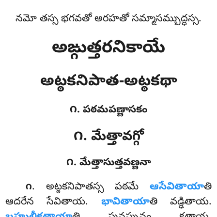
నమో తస్స భగవతో అరహతో సమ్మాసమ్బుద్ధస్స.
అఙ్గుత్తరనికాయే
అట్ఠకనిపాత-అట్ఠకథా
౧. పఠమపణ్ణాసకం
౧. మేత్తావగ్గో
౧. మేత్తాసుత్తవణ్ణనా
. అట్ఠకనిపాతస్స
పఠమే
ఆసేవితాయా
తి
౧
ఆదరేన సేవితాయ.
భావితాయా
తి వడ్ఢితాయ.