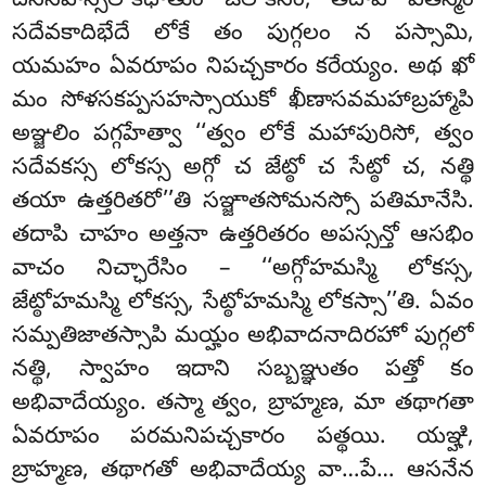
దససహస్సిలోకధాతుం ఓలోకేసిం, తదాపి ఏతస్మిం
సదేవకాదిభేదే లోకే తం పుగ్గలం న పస్సామి,
యమహం ఏవరూపం నిపచ్చకారం కరేయ్యం. అథ ఖో
మం సోళసకప్పసహస్సాయుకో ఖీణాసవమహాబ్రహ్మాపి
అఞ్జలిం పగ్గహేత్వా ‘‘త్వం లోకే మహాపురిసో, త్వం
సదేవకస్స లోకస్స అగ్గో చ జేట్ఠో చ సేట్ఠో చ, నత్థి
తయా ఉత్తరితరో’’తి సఞ్జాతసోమనస్సో పతిమానేసి.
తదాపి చాహం అత్తనా ఉత్తరితరం అపస్సన్తో ఆసభిం
వాచం నిచ్ఛారేసిం – ‘‘అగ్గోహమస్మి లోకస్స,
జేట్ఠోహమస్మి లోకస్స, సేట్ఠోహమస్మి లోకస్సా’’తి. ఏవం
సమ్పతిజాతస్సాపి మయ్హం అభివాదనాదిరహో పుగ్గలో
నత్థి, స్వాహం ఇదాని సబ్బఞ్ఞుతం పత్తో కం
అభివాదేయ్యం. తస్మా త్వం, బ్రాహ్మణ, మా తథాగతా
ఏవరూపం పరమనిపచ్చకారం పత్థయి. యఞ్హి,
బ్రాహ్మణ, తథాగతో అభివాదేయ్య వా…పే… ఆసనేన