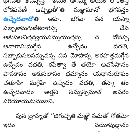
భగవతి అపస్సన్తో ‘‘ఇమం ఆగమ్మ అయం లోకతన్తి
లోకపవేణీ ఉచ్ఛిజ్జతీ’’తి మఞ్ఞమానో భగవన్తం
ఉచ్ఛేదవాదో
తి ఆహ. భగవా పన యస్మా
పఞ్చకామగుణికరాగస్స చేవ
అకుసలచిత్తద్వయసమ్పయుత్తస్స చ దోసస్స
అనాగామిమగ్గేన ఉచ్ఛేదం వదతి,
సబ్బాకుసలసమ్భవస్స పన మోహస్స అరహత్తమగ్గేన
ఉచ్ఛేదం
వదతి, ఠపేత్వా తే తయో అవసేసానం
పాపకానం అకుసలానం ధమ్మానం యథానురూపం
చతూహి మగ్గేహి ఉచ్ఛేదం వదతి, తస్మా తం
ఉచ్ఛేదవాదం అత్తని సమ్పస్సమానో అపరం
పరియాయమనుజాని.
పున బ్రాహ్మణో ‘‘జిగుచ్ఛతి మఞ్ఞే సమణో గోతమో
ఇదం వయోవుద్ధానం