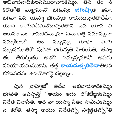
అభివాదనాదికులసముదాచారకమ్మం, తేన తం న
కరోతీ’’తి మఞ్ఞమానో భగవన్తం
జేగుచ్ఛీ
తి ఆహ.
భగవా పన యస్మా జిగుచ్ఛతి కాయదుచ్చరితాదీహి,
యాని కాయవచీమనోదుచ్చరితాని చేవ యావ చ
అకుసలానం
లామకధమ్మానం సమాపత్తి సమాపజ్జనా
సమఙ్గిభావో, తం సబ్బమ్పి గూథం వియ
మణ్డనకజాతికో పురిసో జిగుచ్ఛతి హిరీయతి, తస్మా
తం జేగుచ్ఛితం అత్తని సమ్పస్సమానో అపరం
పరియాయమనుజాని. తత్థ
కాయదుచ్చరితేనా
తిఆది
కరణవచనం ఉపయోగత్థే దట్ఠబ్బం.
పున బ్రాహ్మణో తదేవ అభివాదనాదికమ్మం
భగవతి అపస్సన్తో ‘‘అయం ఇదం లోకజేట్ఠకకమ్మం
వినేతి వినాసేతి, అథ వా యస్మా ఏతం సామీచికమ్మం
న కరోతి, తస్మా అయం వినేతబ్బో నిగ్గణ్హితబ్బో’’తి