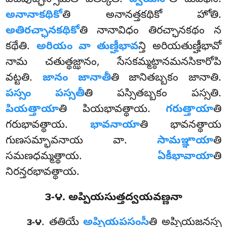
అనానాకథికో
తి అనానత్తకథికో హోతి.
అతిరచ్ఛానకథికో
తి నానావిధం తిరచ్ఛానకథం న
కథేతి.
అరియం వా తుణ్హీభావ
న్తి అరియతుణ్హీభావో
నామ చతుత్థజ్ఝానం, సేసకమ్మట్ఠానమనసికారోపి
వట్టతి.
జానం జానాతీ
తి జానితబ్బకం జానాతి.
పస్సం పస్సతీ
తి పస్సితబ్బకం పస్సతి.
పియత్తాయా
తి
పియభావత్థాయ.
గరుత్తాయా
తి
గరుభావత్థాయ.
భావనాయా
తి భావనత్థాయ
గుణసమ్భావనాయ వా.
సామఞ్ఞాయా
తి
సమణధమ్మత్థాయ.
ఏకీభావాయా
తి
నిరన్తరభావత్థాయ.
౩-౪. అప్పియసుత్తద్వయవణ్ణనా
. తతియే
అప్పియపసంసీ
తి అప్పియజనస్స
౩-౪