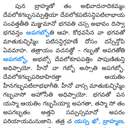
పున బ్రాహ్మణో తం అభివాదనాదికమ్మం
దేవలోకగబ్భసమ్పత్తియా దేవలోకపటిసన్ధిపటిలాభాయ
సంవత్తతీతి మఞ్ఞమానో భగవతి చస్స అభావం దిస్వా
భగవన్తం
అపగబ్భో
తి ఆహ. కోధవసేన వా భగవతో
మాతుకుచ్ఛిస్మిం పటిసన్ధిగ్గహణే దోసం దస్సేన్తోపి
ఏవమాహ. తత్రాయం వచనత్థో – గబ్భతో అపగతోతి
అపగబ్భో,
అభబ్బో దేవలోకూపపత్తిం పాపుణితున్తి
అధిప్పాయో. హీనో వా గబ్భో అస్సాతి అపగబ్భో.
దేవలోకగబ్భపరిబాహిరత్తా ఆయతిం
హీనగబ్భపటిలాభభాగీతి. హీనో వాస్స మాతుకుచ్ఛిస్మిం
గబ్భవాసో అహోసీతి అధిప్పాయో. భగవతో పన
యస్మా ఆయతిం గబ్భసేయ్యా అపగతా, తస్మా సో తం
అపగబ్భతం అత్తని సమ్పస్సమానో అపరం
పరియాయమనుజాని. తత్ర చ
యస్స ఖో, బ్రాహ్మణ,