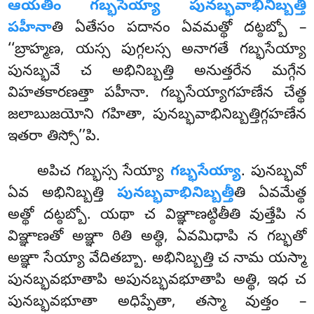
ఆయతిం గబ్భసేయ్యా పునబ్భవాభినిబ్బత్తి
పహీనా
తి ఏతేసం పదానం ఏవమత్థో దట్ఠబ్బో –
‘‘బ్రాహ్మణ, యస్స పుగ్గలస్స అనాగతే గబ్భసేయ్యా
పునబ్భవే చ అభినిబ్బత్తి అనుత్తరేన మగ్గేన
విహతకారణత్తా పహీనా. గబ్భసేయ్యాగహణేన చేత్థ
జలాబుజయోని గహితా, పునబ్భవాభినిబ్బత్తిగ్గహణేన
ఇతరా తిస్సో’’పి.
అపిచ గబ్భస్స సేయ్యా
గబ్భసేయ్యా
. పునబ్భవో
ఏవ అభినిబ్బత్తి
పునబ్భవాభినిబ్బత్తీ
తి ఏవమేత్థ
అత్థో దట్ఠబ్బో. యథా చ విఞ్ఞాణట్ఠితీతి వుత్తేపి న
విఞ్ఞాణతో అఞ్ఞా ఠితి అత్థి, ఏవమిధాపి న గబ్భతో
అఞ్ఞా సేయ్యా వేదితబ్బా. అభినిబ్బత్తి చ నామ యస్మా
పునబ్భవభూతాపి అపునబ్భవభూతాపి అత్థి, ఇధ చ
పునబ్భవభూతా అధిప్పేతా, తస్మా వుత్తం –