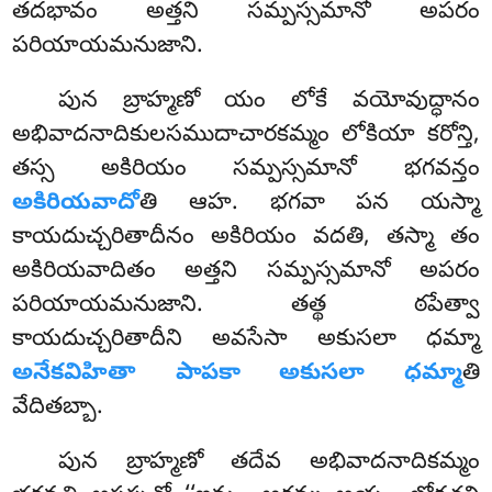
తదభావం అత్తని సమ్పస్సమానో అపరం
పరియాయమనుజాని.
పున బ్రాహ్మణో యం లోకే వయోవుద్ధానం
అభివాదనాదికులసముదాచారకమ్మం లోకియా కరోన్తి,
తస్స అకిరియం సమ్పస్సమానో భగవన్తం
అకిరియవాదో
తి ఆహ. భగవా పన యస్మా
కాయదుచ్చరితాదీనం
అకిరియం వదతి, తస్మా తం
అకిరియవాదితం అత్తని సమ్పస్సమానో అపరం
పరియాయమనుజాని. తత్థ ఠపేత్వా
కాయదుచ్చరితాదీని అవసేసా అకుసలా ధమ్మా
అనేకవిహితా పాపకా అకుసలా ధమ్మా
తి
వేదితబ్బా.
పున బ్రాహ్మణో తదేవ అభివాదనాదికమ్మం