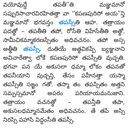
వయోవుద్ధే తపతీ’’తి మఞ్ఞమానో
సప్పురిసాచారవిరహితత్తా వా ‘‘కపణపురిసో అయ’’న్తి
మఞ్ఞమానో భగవన్తం
తపస్సీ
తి ఆహ. తత్రాయం
పదత్థో – తపతీతి తపో, రోసేతి విహేసేతీతి అత్థో.
సామీచికమ్మాకరణస్సేతం అధివచనం. తపో అస్స
అత్థీతి
తపస్సీ
. దుతియే అత్థవికప్పే బ్యఞ్జనాని
అవిచారేత్వా లోకే కపణపురిసో
తపస్సీతి
వుచ్చతి.
భగవా పన యే అకుసలా ధమ్మా లోకం తపనతో
తపనీయాని వుచ్చన్తి, తేసం పహీనత్తా యస్మా
తపస్సీతి సఙ్ఖం గతో. తస్మా తం తపస్సితం అత్తని
సమ్పస్సమానో అపరం పరియాయమనుజాని.
తత్రాయం వచనత్థో – తపన్తీతి తపా,
అకుసలధమ్మానమేతం అధివచనం. తే తపే అస్సి
నిరస్సి పహాసి విద్ధంసీతి తపస్సీ.