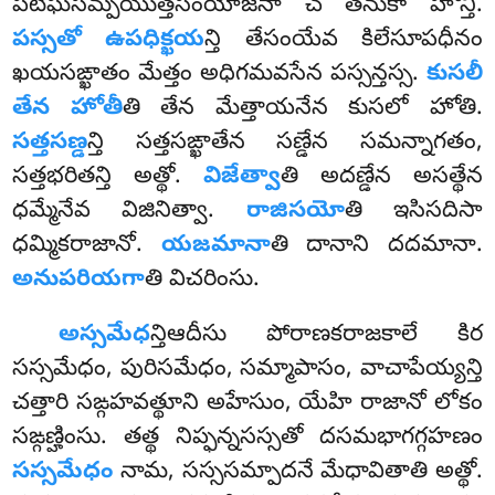
పటిఘసమ్పయుత్తసంయోజనా చ తనుకా హోన్తి.
పస్సతో ఉపధిక్ఖయ
న్తి తేసంయేవ కిలేసూపధీనం
ఖయసఙ్ఖాతం మేత్తం అధిగమవసేన పస్సన్తస్స.
కుసలీ
తేన హోతీ
తి తేన మేత్తాయనేన కుసలో హోతి.
సత్తసణ్డ
న్తి
సత్తసఙ్ఖాతేన సణ్డేన సమన్నాగతం,
సత్తభరితన్తి అత్థో.
విజేత్వా
తి అదణ్డేన అసత్థేన
ధమ్మేనేవ విజినిత్వా.
రాజిసయో
తి ఇసిసదిసా
ధమ్మికరాజానో.
యజమానా
తి దానాని దదమానా.
అనుపరియగా
తి విచరింసు.
అస్సమేధ
న్తిఆదీసు పోరాణకరాజకాలే కిర
సస్సమేధం, పురిసమేధం, సమ్మాపాసం, వాచాపేయ్యన్తి
చత్తారి సఙ్గహవత్థూని అహేసుం, యేహి రాజానో
లోకం
సఙ్గణ్హింసు. తత్థ నిప్ఫన్నసస్సతో దసమభాగగ్గహణం
సస్సమేధం
నామ, సస్ససమ్పాదనే మేధావితాతి అత్థో.