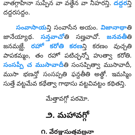
వాతగ్గాహినా సుప్పేన వా వత్థేన వా నీహరన్తి.
దద్దర
న్తి
దద్దరసద్దం.
సంవాసాయ
న్తి సంవాసేన అయం.
విజానాథా
తి
జానేయ్యాథ.
సన్తవాచో
తి సణ్హవాచో.
జనవతీ
తి
జనమజ్ఝే.
రహో కరోతి కరణ
న్తి కరణం వుచ్చతి
పాపకమ్మం, తం రహో పటిచ్ఛన్నో హుత్వా
కరోతి.
సంసప్పీ చ ముసావాదీ
తి సంసప్పిత్వా ముసావాదీ,
ముసా భణన్తో సంసప్పతి ఫన్దతీతి అత్థో. ఇమస్మిం
సుత్తే వట్టమేవ కథేత్వా గాథాసు వట్టవివట్టం కథితన్తి.
మేత్తావగ్గో పఠమో.
౨. మహావగ్గో
౧. వేరఞ్జసుత్తవణ్ణనా