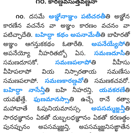
౧౦. కారణ్డవసుత్తవణ్ణనా
. దసమే
అఞ్ఞేనాఞ్ఞం పటిచరతీ
తి అఞ్ఞేన
౧౦
కారణేన వచనేన వా అఞ్ఞం కారణం వచనం వా
పటిచ్ఛాదేతి.
బహిద్ధా కథం అపనామేతీ
తి బాహిరతో
అఞ్ఞం ఆగన్తుకకథం ఓతారేతి.
అపనేయ్యేసో
తి
అపనేయ్యో నీహరితబ్బో ఏస.
సమణదూసీ
తి
సమణదూసకో.
సమణపలాపో
తి వీహీసు
వీహిపలాపో వియ నిస్సారతాయ సమణేసు
సమణపలాపో.
సమణకారణ్డవో
తి సమణకచవరో.
బహిద్ధా నాసేన్తీ
తి బహి నీహరన్తి.
యవకరణే
తి
యవఖేత్తే.
ఫుణమానస్సా
తి ఉచ్చే ఠానే ఠత్వా
మహావాతే ఓపునియమానస్స.
అపసమ్మజ్జన్తీ
తి
సారధఞ్ఞానం ఏకతో దుబ్బలధఞ్ఞానం ఏకతో కరణత్థం
పునప్పునం అపసమ్మజ్జన్తి, అపసమ్మజ్జనిసఙ్ఖాతేన