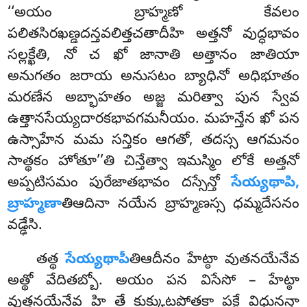
‘‘అయం బ్రాహ్మణో కేవలం
పలితసిరఖణ్డదన్తవలిత్తచతాదీహి అత్తనో వుద్ధభావం
సల్లక్ఖేతి, నో చ ఖో జానాతి అత్తానం జాతియా
అనుగతం జరాయ అనుసటం బ్యాధినో అధిభూతం
మరణేన అబ్భాహతం అజ్జ మరిత్వా పున స్వేవ
ఉత్తానసేయ్యదారకభావగమనీయం
. మహన్తేన ఖో పన
ఉస్సాహేన మమ సన్తికం ఆగతో, తదస్స ఆగమనం
సాత్థకం హోతూ’’తి చిన్తేత్వా ఇమస్మిం లోకే అత్తనో
అప్పటిసమం పురేజాతభావం దస్సేన్తో
సేయ్యథాపి,
బ్రాహ్మణా
తిఆదినా నయేన బ్రాహ్మణస్స ధమ్మదేసనం
వడ్ఢేసి.
తత్థ
సేయ్యథాపీ
తిఆదీనం హేట్ఠా వుతనయేనేవ
అత్థో వేదితబ్బో. అయం పన విసేసో – హేట్ఠా
వుత్తనయేనేవ హి తే కుక్కుటపోతకా పక్ఖే విధునన్తా