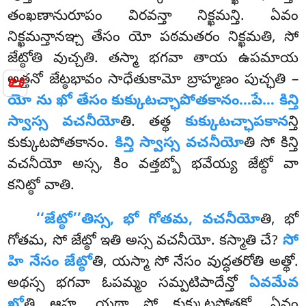
తంఖణానురూపం విరవన్తా నిక్ఖమన్తి. ఏవం
నిక్ఖమన్తానఞ్చ తేసం యో పఠమతరం నిక్ఖమతి, సో
జేట్ఠోతి వుచ్చతి. తస్మా భగవా తాయ ఉపమాయ
📜
అత్తనో జేట్ఠభావం సాధేతుకామో బ్రాహ్మణం పుచ్ఛతి –
యో ను ఖో తేసం కుక్కుటచ్ఛాపోతకానం…పే… కిన్తి
స్వాస్స వచనీయో
తి. తత్థ
కుక్కుటచ్ఛాపకాన
న్తి
కుక్కుటపోతకానం.
కిన్తి స్వాస్స వచనీయో
తి సో కిన్తి
వచనీయో అస్స, కిం వత్తబ్బో భవేయ్య జేట్ఠో వా
కనిట్ఠో వాతి.
‘‘జేట్ఠో’’తిస్స, భో గోతమ, వచనీయో
తి, భో
గోతమ, సో జేట్ఠో ఇతి అస్స వచనీయో. కస్మాతి చే?
సో
హి నేసం జేట్ఠో
తి, యస్మా సో నేసం వుద్ధతరోతి అత్థో.
అథస్స భగవా ఓపమ్మం సమ్పటిపాదేన్తో
ఏవమేవ
ఖో
తి ఆహ, యథా సో కుక్కుటపోతకో, ఏవం