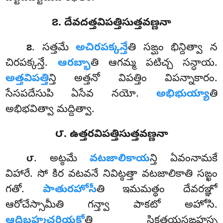
౭. దేవదత్తవిపత్తిసుత్తవణ్ణనా
. సత్తమే
అచిరపక్కన్తే
తి సఙ్ఘం భిన్దిత్వా న
౭
చిరపక్కన్తే.
ఆరబ్భా
తి ఆగమ్మ పటిచ్చ సన్ధాయ.
అత్తవిపత్తి
న్తి అత్తనో విపత్తిం విపన్నాకారం.
సేసపదేసుపి ఏసేవ నయో.
అభిభుయ్యా
తి
అభిభవిత్వా మద్దిత్వా.
౮. ఉత్తరవిపత్తిసుత్తవణ్ణనా
. అట్ఠమే
వటజాలికాయ
న్తి ఏవంనామకే
౮
విహారే. సో కిర వటవనే నివిట్ఠత్తా వటజాలికాతి సఙ్ఖం
గతో.
పాతురహోసీ
తి ఇమమత్థం దేవరఞ్ఞో
ఆరోచేస్సామీతి గన్త్వా పాకటో అహోసి.
ఆదిబ్రహ్మచరియకో
తి సిక్ఖత్తయసఙ్గహస్స