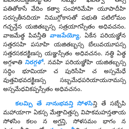
పవేసనదణ్డకసఙ్ఖాతం సమ్మం ఖిపిత్వా తస్స
పతితోకాసే వేదిం కత్వా సంహారిమేహి యూపాదీహి
సరస్సతీనదియా నిముగ్గోకాసతో పభుతి పటిలోమం
గచ్ఛన్తేన యజితబ్బస్స సత్రయాగస్సేతం అధివచనం.
వాజమేత్థ పివన్తీతి
వాజపేయ్యో
. ఏకేన పరియఞ్ఞేన
సత్తరసహి పసూహి యజితబ్బస్స బేలువయూపస్స
సత్తరసకదక్ఖిణస్స యఞ్ఞస్సేతం అధివచనం. నత్థి ఏత్థ
అగ్గళాతి
నిరగ్గళో
. నవహి పరియఞ్ఞేహి యజితబ్బస్స
సద్ధిం భూమియా చ పురిసేహి చ అస్సమేధే
వుత్తవిభవదక్ఖిణస్స సబ్బమేధపరియాయనామస్స
అస్సమేధవికప్పస్సేతం అధివచనం.
కలమ్పి
తే నానుభవన్తి సోళసి
న్తి తే సబ్బేపి
మహాయాగా ఏకస్స మేత్తాచిత్తస్స విపాకమహన్తతాయ
సోళసిం కలం న అగ్ఘన్తి, సోళసమం భాగం న