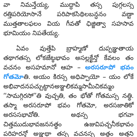
వా నిమన్తేయ్య, ముద్ధాపి తస్స పుగ్గలస్స
రత్తిపరియోసానే పరిపాకసిథిలబన్ధనం వణ్టా
ముత్తతాలఫలం వియ గీవతో ఛిజ్జిత్వా సహసావ
భూమియం నిపతేయ్య.
ఏవం
వుత్తేపి బ్రాహ్మణో దుప్పఞ్ఞతాయ
తథాగతస్స లోకజేట్ఠభావం అసల్లక్ఖేన్తో కేవలం తం
వచనం అసహమానో ఆహ –
అరసరూపో భవం
గోతమో
తి. అయం కిరస్స అధిప్పాయో – యం లోకే
అభివాదనపచ్చుట్ఠానఅఞ్జలికమ్మసామీచికమ్మం
‘‘సామగ్గిరసో’’తి వుచ్చతి, తం భోతో గోతమస్స నత్థి.
తస్మా అరసరూపో భవం గోతమో, అరసజాతికో
అరససభావోతి. అథస్స భగవా
చిత్తముదుభావజననత్థం ఉజువిపచ్చనీకభావం
పరిహరన్తో అఞ్ఞథా తస్స వచనస్స అత్థం
అత్తని