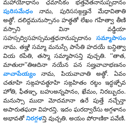
మహాయోధానం ఛమాసికం భత్తవేతనానుప్పదానం
పురిసమేధం
నామ, పురిససఙ్గణ్హనే మేధావితాతి
అత్థో. దలిద్దమనుస్సానం హత్థతో లేఖం గహేత్వా తీణి
వస్సాని వినా వడ్ఢియా
సహస్సద్విసహస్సమత్తధనానుప్పదానం
సమ్మాపాసం
నామ. తఞ్హి సమ్మా మనుస్సే పాసేతి హదయే బన్ధిత్వా
వియ ఠపేతి, తస్మా సమ్మాపాసన్తి వుచ్చతి. ‘‘తాత,
మాతులా’’తిఆదినా నయేన పన సణ్హవాచాభణనం
వాచాపేయ్యం
నామ, పియవాచాతి అత్థో. ఏవం
చతూహి సఙ్గహవత్థూహి సఙ్గహితం రట్ఠం ఇద్ధఞ్చేవ
హోతి, ఫీతఞ్చ, బహుఅన్నపానం, ఖేమం, నిరబ్బుదం.
మనుస్సా ముదా మోదమానా ఉరే పుత్తే నచ్చేన్తా
అపారుతఘరా విహరన్తి. ఇదం ఘరద్వారేసు అగ్గళానం
అభావతో
నిరగ్గళ
న్తి వుచ్చతి. అయం పోరాణికా పవేణి.