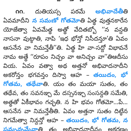
. దుతియస్స పఠమే
అభివాదేతీ
తి
౧౧
ఏవమాదీని
న సమణో గోతమో
తి ఏత్థ వుత్తనకారేన
యోజేత్వా ఏవమేత్థ అత్థో వేదితబ్బో
‘‘న వన్దతి
నాసనా వుట్ఠాతి, నాపి ‘ఇధ భోన్తో నిసీదన్తూ’తి ఏవం
ఆసనేన వా నిమన్తేతీ’’తి. ఏత్థ హి వా-సద్దో విభావనే
నామ అత్థే
‘‘రూపం నిచ్చం వా అనిచ్చం వా’’తిఆదీసు
వియ. ఏవం వత్వా అథ అత్తనో అభివాదనాదీని
అకరోన్తం భగవన్తం దిస్వా ఆహ –
తయిదం, భో
గోతమ, తథేవా
తి. యం తం మయా సుతం, తం
తథేవ, తం సవనఞ్చ మే దస్సనఞ్చ సంసన్దతి సమేతి,
అత్థతో ఏకీభావం గచ్ఛతి. న హి భవం గోతమో…పే…
ఆసనేన వా నిమన్తేతీతి. ఏవం అత్తనా సుతం దిట్ఠేన
నిగమేత్వా నిన్దన్తో ఆహ –
తయిదం, భో గోతమ, న
సమ్పన్నమేవా
తి తం అభివాదనాదీనం అకరణం