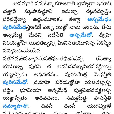
అపరభాగే పన ఓక్కాకరాజకాలే బ్రాహ్మణా ఇమాని
చత్తారి
సఙ్గహవత్థూని ఇమఞ్చ రట్ఠసమ్పత్తిం
పరివత్తేత్వా ఉద్ధంమూలకం కత్వా
అస్సమేధం
పురిసమేధ
న్తిఆదికే పఞ్చ యఞ్ఞే నామ అకంసు. తేసు
అస్సమేత్థ మేధన్తి వధేన్తీతి
అస్సమేధో
. ద్వీహి
పరియఞ్ఞేహి యజితబ్బస్స ఏకవీసతియూపస్స ఏకస్మిం
పచ్ఛిమదివసేయేవ
సత్తనవుతిపఞ్చపసుసతఘాతభింసనస్స ఠపేత్వా
భూమిఞ్చ పురిసే చ అవసేససబ్బవిభవదక్ఖిణస్స
యఞ్ఞస్సేతం అధివచనం. పురిసమేత్థ మేధన్తీతి
పురిసమేధో
. చతూహి పరియఞ్ఞేహి యజితబ్బస్స
సద్ధిం భూమియా అస్సమేధే వుత్తవిభవదక్ఖిణస్స
యఞ్ఞస్సేతం అధివచనం. సమ్మమేత్థ పాసన్తీతి
సమ్మాపాసో
. దివసే దివసే యుగచ్ఛిగ్గళే