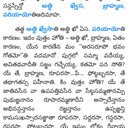
సన్దస్సేన్తో
అత్థి ఖ్వేస, బ్రాహ్మణ,
పరియాయో
తిఆదిమాహ.
తత్థ
అత్థి ఖ్వేసా
తి అత్థి ఖో ఏస.
పరియాయో
తి
కారణం. ఇదం వుత్తం హోతి – అత్థి ఖో, బ్రాహ్మణ, ఏతం
కారణం, యేన కారణేన మం ‘‘అరసరూపో భవం
గోతమో’’తి వదమానో పుగ్గలో సమ్మా వదేయ్య,
అవితథవాదీతి సఙ్ఖం గచ్ఛేయ్య. కతమో పన సోతి?
యే తే, బ్రాహ్మణ, రూపరసా…పే… ఫోట్ఠబ్బరసా, తే
తథాగతస్స పహీనాతి. కిం వుత్తం హోతి? యే తే
జాతివసేన వా ఉపపత్తివసేన వా సేట్ఠసమ్మతానమ్పి
పుథుజ్జనానం రూపారమ్మణాదీని అస్సాదేన్తానం
అభినన్దన్తానం రజ్జన్తానం ఉప్పజ్జన్తి
కామసుఖస్సాదసఙ్ఖాతా రూపరసా, సద్దరసా, గన్ధరసా,
రసరసా, ఫోట్ఠబ్బరసా, యే ఇమం లోకం గీవాయ