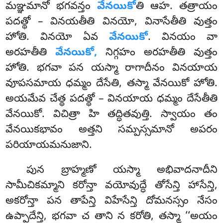
మఞ్ఞమానో భగవన్తం
వేనయికో
తి ఆహ. తత్రాయం
పదత్థో – వినయతీతి వినయో, వినాసేతీతి వుత్తం
హోతి. వినయో ఏవ
వేనయికో
. వినయం వా
అరహతీతి
వేనయికో,
నిగ్గహం అరహతీతి వుత్తం
హోతి. భగవా పన యస్మా రాగాదీనం వినయాయ
వూపసమాయ ధమ్మం దేసేతి, తస్మా వేనయికో హోతి.
అయమేవ చేత్థ పదత్థో – వినయాయ ధమ్మం దేసేతీతి
వేనయికో. విచిత్రా హి తద్ధితవుత్తి. స్వాయం తం
వేనయికభావం అత్తని సమ్పస్సమానో అపరం
పరియాయమనుజాని.
పున బ్రాహ్మణో యస్మా అభివాదనాదీని
సామీచికమ్మాని కరోన్తా వయోవుద్ధే తోసేన్తి హాసేన్తి
,
అకరోన్తా పన తాపేన్తి విహేసేన్తి దోమనస్సం నేసం
ఉప్పాదేన్తి, భగవా చ తాని న కరోతి, తస్మా ‘‘అయం