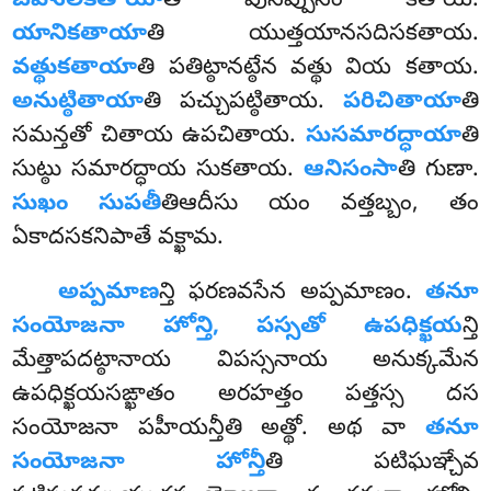
బహులీకతాయా
తి పునప్పునం కతాయ.
యానికతాయా
తి యుత్తయానసదిసకతాయ.
వత్థుకతాయా
తి పతిట్ఠానట్ఠేన వత్థు వియ కతాయ.
అనుట్ఠితాయా
తి పచ్చుపట్ఠితాయ.
పరిచితాయా
తి
సమన్తతో చితాయ ఉపచితాయ.
సుసమారద్ధాయా
తి
సుట్ఠు సమారద్ధాయ సుకతాయ.
ఆనిసంసా
తి గుణా.
సుఖం సుపతీ
తిఆదీసు యం వత్తబ్బం, తం
ఏకాదసకనిపాతే వక్ఖామ.
అప్పమాణ
న్తి
ఫరణవసేన అప్పమాణం.
తనూ
సంయోజనా హోన్తి, పస్సతో ఉపధిక్ఖయ
న్తి
మేత్తాపదట్ఠానాయ విపస్సనాయ అనుక్కమేన
ఉపధిక్ఖయసఙ్ఖాతం అరహత్తం పత్తస్స దస
సంయోజనా పహీయన్తీతి అత్థో. అథ వా
తనూ
సంయోజనా హోన్తీ
తి పటిఘఞ్చేవ