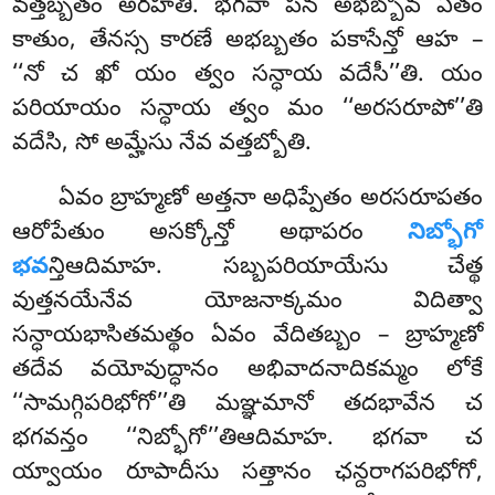
వత్తబ్బతం అరహతి. భగవా పన అభబ్బోవ ఏతం
కాతుం, తేనస్స కారణే అభబ్బతం పకాసేన్తో ఆహ –
‘‘నో చ ఖో యం త్వం సన్ధాయ వదేసీ’’తి. యం
పరియాయం సన్ధాయ త్వం మం ‘‘అరసరూపో’’తి
వదేసి, సో అమ్హేసు నేవ వత్తబ్బోతి.
ఏవం బ్రాహ్మణో అత్తనా అధిప్పేతం అరసరూపతం
ఆరోపేతుం అసక్కోన్తో అథాపరం
నిబ్భోగో
భవ
న్తిఆదిమాహ. సబ్బపరియాయేసు చేత్థ
వుత్తనయేనేవ యోజనాక్కమం విదిత్వా
సన్ధాయభాసితమత్థం ఏవం వేదితబ్బం – బ్రాహ్మణో
తదేవ వయోవుద్ధానం అభివాదనాదికమ్మం లోకే
‘‘సామగ్గిపరిభోగో’’తి మఞ్ఞమానో తదభావేన చ
భగవన్తం ‘‘నిబ్భోగో’’తిఆదిమాహ. భగవా చ
య్వాయం రూపాదీసు సత్తానం ఛన్దరాగపరిభోగో,