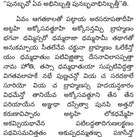
‘‘పునబ్భవో ఏవ అభినిబ్బత్తి పునబ్భవాభినిబ్బత్తీ’’తి.
ఏవం
ఆగతకాలతో పట్ఠాయ అరసరూపతాదీహి
అట్ఠహి అక్కోసవత్థూహి అక్కోసన్తమ్పి బ్రాహ్మణం
భగవా ధమ్మిస్సరో ధమ్మరాజా ధమ్మసామీ తథాగతో
అనుకమ్పాయ సీతలేనేవ చక్ఖునా బ్రాహ్మణం ఓలేకేన్తో
యం ధమ్మధాతుం పటివిజ్ఝిత్వా దేసనావిలాసప్పత్తా
నామ హోతి, తస్సా
ధమ్మధాతుయా సుప్పటివిద్ధత్తా
విగతవలాహకే నభే పుణ్ణచన్దో వియ చ సరదకాలే
సూరియో వియ చ బ్రాహ్మణస్స హదయన్ధకారం
విధమేన్తో తానియేవ అక్కోసవత్థూని తేన తేన
పరియాయేన అఞ్ఞథా దస్సేత్వా పునపి అత్తనో
కరుణావిప్ఫారం అట్ఠహి లోకధమ్మేహి
అకమ్పియభావేన పటిలద్ధతాదిగుణలక్ఖణం
పథవిసమచిత్తతం అకుప్పధమ్మతఞ్చ పకాసేన్తో