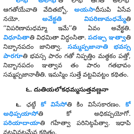
లాభో అలాభో
తి లాభే ఆగతే అలాభో
ఆగతోయేవాతి వేదితబ్బో.
అయసా
దీసుపి ఏసేవ
నయో.
అవేక్ఖతి విపరిణామధమ్మే
తి
‘‘విపరిణామధమ్మా ఇమే’’తి ఏవం అవేక్ఖతి.
విధూపితా
తి
విధమితా విద్ధంసితా.
పదఞ్చ ఞత్వా
తి
నిబ్బానపదం జానిత్వా.
సమ్మప్పజానాతి భవస్స
పారగూ
తి భవస్స పారం గతో నిప్ఫత్తిం మత్థకం పత్తో,
నిబ్బానపదం ఞత్వావ తం పారం గతభావం
సమ్మప్పజానాతీతి. ఇమస్మిం సుత్తే వట్టవివట్టం కథితం.
౬. దుతియలోకధమ్మసుత్తవణ్ణనా
. ఛట్ఠే
కో విసేసో
తి కిం విసేసకారణం.
కో
౬
అధిప్పయాసో
తి కో అధికప్పయోగో.
పరియాదాయా
తి గహేత్వా పరినిట్ఠపేత్వా. ఇధాపి
వట్టవివట్టమేవ కథితం.