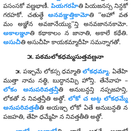
పసంసకో వణ్ణభాణీ.
పియగరహీ
తి పియజనస్స
నిన్దకో
గరహకో. చతుత్థే
అనవఞ్ఞత్తికామో
తి ‘‘అహో వత
మం అఞ్ఞేన అవజానేయ్యు’’న్తి అనవజాననకామో.
అకాలఞ్ఞూ
తి కథాకాలం న జానాతి, అకాలే కథేతి.
అసుచీ
తి అసుచీహి కాయకమ్మాదీహి సమన్నాగతో.
౫. పఠమలోకధమ్మసుత్తవణ్ణనా
. పఞ్చమే లోకస్స ధమ్మాతి
లోకధమ్మా
. ఏతేహి
౫
ముత్తా నామ నత్థి, బుద్ధానమ్పి హోన్తి. తేనేవాహ –
లోకం అనుపరివత్తన్తీ
తి అనుబన్ధన్తి నప్పజహన్తి
,
లోకతో న నివత్తన్తీతి అత్థో.
లోకో చ అట్ఠ లోకధమ్మే
అనుపరివత్తతీ
తి అయఞ్చ లోకో ఏతే అనుబన్ధతి న
పజహతి, తేహి ధమ్మేహి న నివత్తతీతి అత్థో.