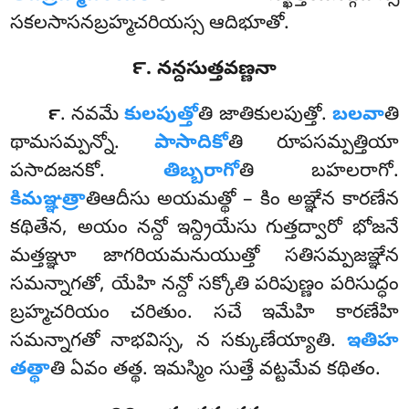
సకలసాసనబ్రహ్మచరియస్స ఆదిభూతో.
౯. నన్దసుత్తవణ్ణనా
. నవమే
కులపుత్తో
తి జాతికులపుత్తో.
బలవా
తి
౯
థామసమ్పన్నో.
పాసాదికో
తి
రూపసమ్పత్తియా
పసాదజనకో.
తిబ్బరాగో
తి బహలరాగో.
కిమఞ్ఞత్రా
తిఆదీసు అయమత్థో – కిం అఞ్ఞేన కారణేన
కథితేన, అయం నన్దో ఇన్ద్రియేసు గుత్తద్వారో భోజనే
మత్తఞ్ఞూ జాగరియమనుయుత్తో సతిసమ్పజఞ్ఞేన
సమన్నాగతో, యేహి నన్దో సక్కోతి పరిపుణ్ణం పరిసుద్ధం
బ్రహ్మచరియం చరితుం. సచే ఇమేహి కారణేహి
సమన్నాగతో నాభవిస్స, న సక్కుణేయ్యాతి.
ఇతిహ
తత్థా
తి ఏవం తత్థ. ఇమస్మిం సుత్తే వట్టమేవ కథితం.