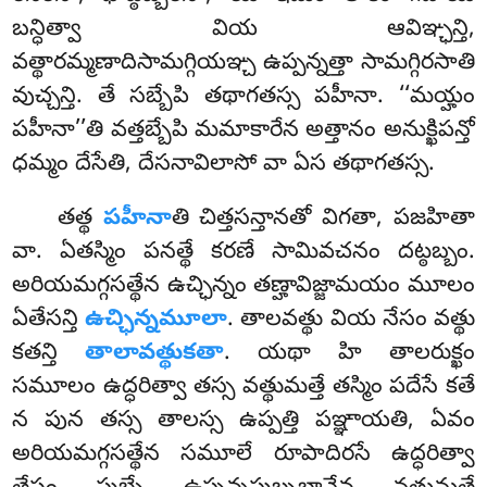
బన్ధిత్వా వియ ఆవిఞ్ఛన్తి,
వత్థారమ్మణాదిసామగ్గియఞ్చ ఉప్పన్నత్తా సామగ్గిరసాతి
వుచ్చన్తి. తే సబ్బేపి తథాగతస్స పహీనా. ‘‘మయ్హం
పహీనా’’తి
వత్తబ్బేపి మమాకారేన అత్తానం అనుక్ఖిపన్తో
ధమ్మం దేసేతి, దేసనావిలాసో వా ఏస తథాగతస్స.
తత్థ
పహీనా
తి చిత్తసన్తానతో విగతా, పజహితా
వా. ఏతస్మిం పనత్థే కరణే సామివచనం దట్ఠబ్బం.
అరియమగ్గసత్థేన ఉచ్ఛిన్నం తణ్హావిజ్జామయం మూలం
ఏతేసన్తి
ఉచ్ఛిన్నమూలా
. తాలవత్థు వియ నేసం వత్థు
కతన్తి
తాలావత్థుకతా
. యథా హి తాలరుక్ఖం
సమూలం ఉద్ధరిత్వా తస్స వత్థుమత్తే తస్మిం పదేసే కతే
న పున తస్స తాలస్స ఉప్పత్తి పఞ్ఞాయతి, ఏవం
అరియమగ్గసత్థేన
సమూలే రూపాదిరసే ఉద్ధరిత్వా