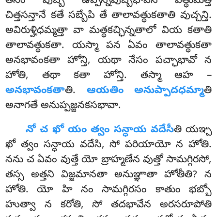
తేసం పుబ్బే ఉప్పన్నపుబ్బభావేన వత్థుమత్తే
చిత్తసన్తానే కతే సబ్బేపి తే తాలావత్థుకతాతి వుచ్చన్తి.
అవిరుళ్హిధమ్మత్తా వా మత్థకచ్ఛిన్నతాలో వియ కతాతి
తాలావత్థుకతా. యస్మా పన ఏవం తాలావత్థుకతా
అనభావంకతా హోన్తి
, యథా నేసం పచ్ఛాభావో న
హోతి, తథా కతా హోన్తి. తస్మా ఆహ –
అనభావంకతా
తి.
ఆయతిం అనుప్పాదధమ్మా
తి
అనాగతే అనుప్పజ్జనకసభావా.
నో చ ఖో యం త్వం సన్ధాయ వదేసీ
తి యఞ్చ
ఖో త్వం సన్ధాయ వదేసి, సో పరియాయో న హోతి.
నను చ ఏవం వుత్తే యో బ్రాహ్మణేన వుత్తో సామగ్గిరసో,
తస్స అత్తని విజ్జమానతా అనుఞ్ఞాతా హోతీతి? న
హోతి. యో హి నం సామగ్గిరసం కాతుం భబ్బో
హుత్వా న కరోతి, సో తదభావేన అరసరూపోతి