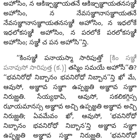
అహోసిం, న ఆకిఞ్చఞ్ఞాయతనే ఆకిఞ్చఞ్ఞాయతనసఞ్ఞీ
అహోసిం, న నేవసఞ్ఞానాసఞ్ఞాయతనే
నేవసఞ్ఞానాసఞ్ఞాయతనసఞ్ఞీ అహోసిం, న ఇధలోకే
ఇధలోకసఞ్ఞీ అహోసిం, న పరలోకే పరలోకసఞ్ఞీ
అహోసిం; సఞ్ఞీ చ పన అహోసి’’న్తి.
‘‘కింసఞ్ఞీ పనాయస్మా సారిపుత్తో
[కిం సఞ్ఞీ
పనావుసో సారిపుత్త (క.)]
తస్మిం సమయే అహోసీ’’తి?
‘‘భవనిరోధో నిబ్బానం భవనిరోధో నిబ్బాన’’న్తి ఖో మే,
ఆవుసో, అఞ్ఞావ సఞ్ఞా ఉప్పజ్జతి అఞ్ఞావ సఞ్ఞా
నిరుజ్ఝతి. సేయ్యథాపి, ఆవుసో, సకలికగ్గిస్స
ఝాయమానస్స అఞ్ఞావ అచ్చి ఉప్పజ్జతి అఞ్ఞావ అచ్చి
నిరుజ్ఝతి; ఏవమేవం ఖో, ఆవుసో, ‘భవనిరోధో
నిబ్బానం భవనిరోధో నిబ్బాన’న్తి
అఞ్ఞావ సఞ్ఞా
ఉప్పజ్జతి
అఞ్ఞావ సఞ్ఞా నిరుజ్ఝతి. ‘భవనిరోధో