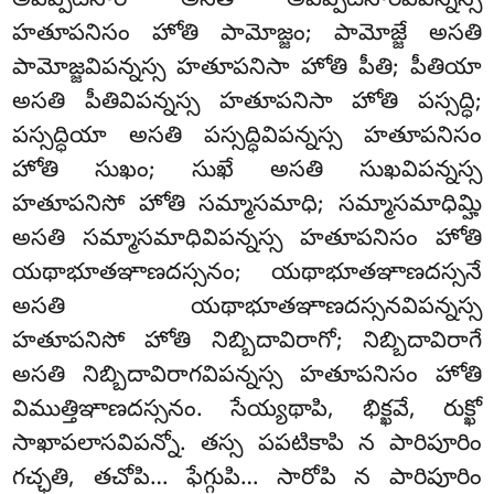
అవిప్పటిసారే అసతి అవిప్పటిసారవిపన్నస్స
హతూపనిసం హోతి పామోజ్జం; పామోజ్జే అసతి
పామోజ్జవిపన్నస్స హతూపనిసా హోతి పీతి; పీతియా
అసతి పీతివిపన్నస్స హతూపనిసా హోతి పస్సద్ధి;
పస్సద్ధియా అసతి పస్సద్ధివిపన్నస్స హతూపనిసం
హోతి సుఖం; సుఖే అసతి సుఖవిపన్నస్స
హతూపనిసో హోతి సమ్మాసమాధి; సమ్మాసమాధిమ్హి
అసతి సమ్మాసమాధివిపన్నస్స హతూపనిసం హోతి
యథాభూతఞాణదస్సనం; యథాభూతఞాణదస్సనే
అసతి యథాభూతఞాణదస్సనవిపన్నస్స
హతూపనిసో హోతి నిబ్బిదావిరాగో
; నిబ్బిదావిరాగే
అసతి నిబ్బిదావిరాగవిపన్నస్స హతూపనిసం హోతి
విముత్తిఞాణదస్సనం. సేయ్యథాపి, భిక్ఖవే, రుక్ఖో
సాఖాపలాసవిపన్నో. తస్స పపటికాపి న పారిపూరిం
గచ్ఛతి, తచోపి… ఫేగ్గుపి… సారోపి న పారిపూరిం