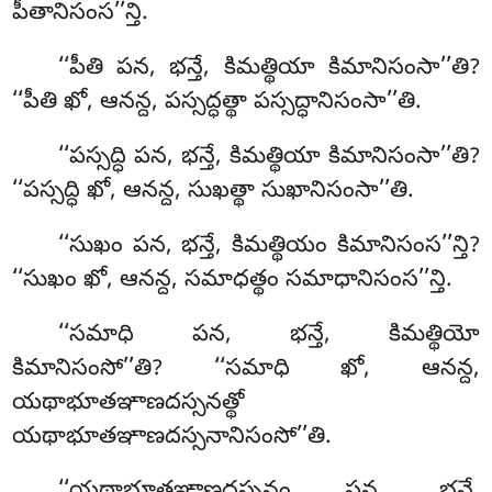
పీతానిసంస’’న్తి.
‘‘పీతి పన, భన్తే, కిమత్థియా కిమానిసంసా’’తి?
‘‘పీతి ఖో, ఆనన్ద, పస్సద్ధత్థా పస్సద్ధానిసంసా’’తి.
‘‘పస్సద్ధి
పన, భన్తే, కిమత్థియా కిమానిసంసా’’తి?
‘‘పస్సద్ధి ఖో
, ఆనన్ద, సుఖత్థా సుఖానిసంసా’’తి.
‘‘సుఖం పన, భన్తే, కిమత్థియం కిమానిసంస’’న్తి?
‘‘సుఖం ఖో, ఆనన్ద, సమాధత్థం సమాధానిసంస’’న్తి
.
‘‘సమాధి పన, భన్తే, కిమత్థియో
కిమానిసంసో’’తి? ‘‘సమాధి ఖో, ఆనన్ద,
యథాభూతఞాణదస్సనత్థో
యథాభూతఞాణదస్సనానిసంసో’’తి.