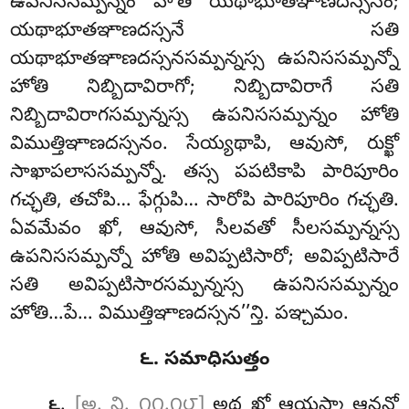
ఉపనిససమ్పన్నం హోతి యథాభూతఞాణదస్సనం
;
యథాభూతఞాణదస్సనే
సతి
యథాభూతఞాణదస్సనసమ్పన్నస్స ఉపనిససమ్పన్నో
హోతి నిబ్బిదావిరాగో; నిబ్బిదావిరాగే సతి
నిబ్బిదావిరాగసమ్పన్నస్స ఉపనిససమ్పన్నం హోతి
విముత్తిఞాణదస్సనం. సేయ్యథాపి, ఆవుసో, రుక్ఖో
సాఖాపలాససమ్పన్నో
. తస్స పపటికాపి పారిపూరిం
గచ్ఛతి, తచోపి… ఫేగ్గుపి… సారోపి పారిపూరిం గచ్ఛతి.
ఏవమేవం ఖో, ఆవుసో, సీలవతో సీలసమ్పన్నస్స
ఉపనిససమ్పన్నో హోతి అవిప్పటిసారో; అవిప్పటిసారే
సతి అవిప్పటిసారసమ్పన్నస్స ఉపనిససమ్పన్నం
హోతి…పే… విముత్తిఞాణదస్సన’’న్తి. పఞ్చమం.
౬. సమాధిసుత్తం
.
[అ. ని. ౧౧.౧౮]
అథ ఖో ఆయస్మా ఆనన్దో
౬