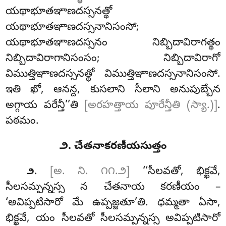
యథాభూతఞాణదస్సనత్థో
యథాభూతఞాణదస్సనానిసంసో;
యథాభూతఞాణదస్సనం నిబ్బిదావిరాగత్థం
నిబ్బిదావిరాగానిసంసం; నిబ్బిదావిరాగో
విముత్తిఞాణదస్సనత్థో విముత్తిఞాణదస్సనానిసంసో.
ఇతి ఖో, ఆనన్ద, కుసలాని సీలాని అనుపుబ్బేన
అగ్గాయ పరేన్తీ’’తి
[అరహత్తాయ పూరేన్తీతి (స్యా.)]
.
పఠమం.
౨. చేతనాకరణీయసుత్తం
.
[అ. ని. ౧౧.౨]
‘‘సీలవతో, భిక్ఖవే,
౨
సీలసమ్పన్నస్స న చేతనాయ కరణీయం –
‘అవిప్పటిసారో మే ఉప్పజ్జతూ’తి. ధమ్మతా ఏసా,
భిక్ఖవే, యం సీలవతో సీలసమ్పన్నస్స అవిప్పటిసారో