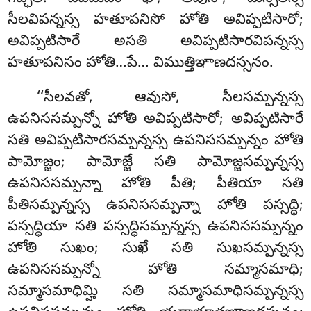
సీలవిపన్నస్స హతూపనిసో హోతి అవిప్పటిసారో;
అవిప్పటిసారే అసతి అవిప్పటిసారవిపన్నస్స
హతూపనిసం హోతి…పే… విముత్తిఞాణదస్సనం.
‘‘సీలవతో, ఆవుసో, సీలసమ్పన్నస్స
ఉపనిససమ్పన్నో హోతి అవిప్పటిసారో; అవిప్పటిసారే
సతి అవిప్పటిసారసమ్పన్నస్స ఉపనిససమ్పన్నం హోతి
పామోజ్జం; పామోజ్జే సతి పామోజ్జసమ్పన్నస్స
ఉపనిససమ్పన్నా హోతి పీతి; పీతియా సతి
పీతిసమ్పన్నస్స ఉపనిససమ్పన్నా హోతి పస్సద్ధి;
పస్సద్ధియా సతి పస్సద్ధిసమ్పన్నస్స ఉపనిససమ్పన్నం
హోతి సుఖం; సుఖే సతి సుఖసమ్పన్నస్స
ఉపనిససమ్పన్నో హోతి సమ్మాసమాధి
;
సమ్మాసమాధిమ్హి సతి సమ్మాసమాధిసమ్పన్నస్స