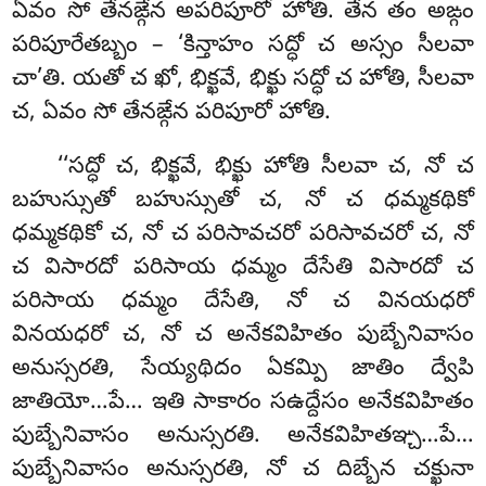
ఏవం సో తేనఙ్గేన అపరిపూరో హోతి. తేన తం అఙ్గం
పరిపూరేతబ్బం – ‘కిన్తాహం సద్ధో చ అస్సం సీలవా
చా’తి. యతో
చ ఖో, భిక్ఖవే, భిక్ఖు సద్ధో చ హోతి, సీలవా
చ, ఏవం సో తేనఙ్గేన పరిపూరో హోతి.
‘‘సద్ధో చ, భిక్ఖవే, భిక్ఖు హోతి సీలవా చ, నో చ
బహుస్సుతో బహుస్సుతో చ, నో చ ధమ్మకథికో
ధమ్మకథికో చ, నో చ పరిసావచరో పరిసావచరో చ, నో
చ విసారదో పరిసాయ ధమ్మం దేసేతి విసారదో
చ
పరిసాయ ధమ్మం దేసేతి, నో చ వినయధరో
వినయధరో చ, నో చ అనేకవిహితం పుబ్బేనివాసం
అనుస్సరతి, సేయ్యథిదం ఏకమ్పి జాతిం ద్వేపి
జాతియో…పే… ఇతి
సాకారం సఉద్దేసం అనేకవిహితం
పుబ్బేనివాసం అనుస్సరతి. అనేకవిహితఞ్చ…పే…
పుబ్బేనివాసం అనుస్సరతి, నో చ దిబ్బేన చక్ఖునా