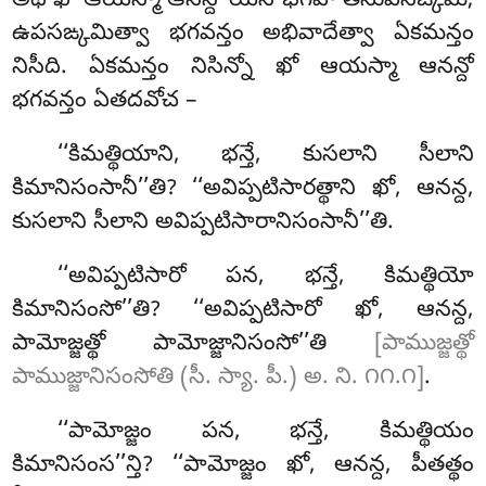
అథ ఖో ఆయస్మా ఆనన్దో యేన భగవా తేనుపసఙ్కమి;
ఉపసఙ్కమిత్వా భగవన్తం అభివాదేత్వా ఏకమన్తం
నిసీది. ఏకమన్తం నిసిన్నో ఖో ఆయస్మా ఆనన్దో
భగవన్తం ఏతదవోచ –
‘‘కిమత్థియాని
, భన్తే, కుసలాని సీలాని
కిమానిసంసానీ’’తి? ‘‘అవిప్పటిసారత్థాని ఖో, ఆనన్ద,
కుసలాని సీలాని అవిప్పటిసారానిసంసానీ’’తి.
‘‘అవిప్పటిసారో పన, భన్తే, కిమత్థియో
కిమానిసంసో’’తి? ‘‘అవిప్పటిసారో ఖో, ఆనన్ద,
పామోజ్జత్థో పామోజ్జానిసంసో’’తి
[పాముజ్జత్థో
పాముజ్జానిసంసోతి (సీ. స్యా. పీ.) అ. ని. ౧౧.౧]
.
‘‘పామోజ్జం పన, భన్తే, కిమత్థియం
కిమానిసంస’’న్తి? ‘‘పామోజ్జం ఖో, ఆనన్ద, పీతత్థం