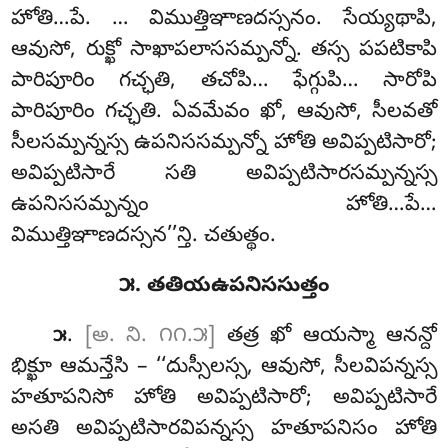
హోతి…పే.
… విముత్తిఞాణదస్సనం. సేయ్యథాపి,
ఆవుసో, రుక్ఖో సాఖాపలాససమ్పన్నో. తస్స పపటికాపి
పారిపూరిం గచ్ఛతి, తచోపి… ఫేగ్గుపి… సారోపి
పారిపూరిం గచ్ఛతి. ఏవమేవం ఖో, ఆవుసో, సీలవతో
సీలసమ్పన్నస్స ఉపనిససమ్పన్నో హోతి అవిప్పటిసారో;
అవిప్పటిసారే సతి అవిప్పటిసారసమ్పన్నస్స
ఉపనిససమ్పన్నం హోతి…పే…
విముత్తిఞాణదస్సన’’న్తి. చతుత్థం.
౫. తతియఉపనిససుత్తం
.
[అ. ని. ౧౧.౫]
తత్ర
ఖో ఆయస్మా ఆనన్దో
౫
భిక్ఖూ ఆమన్తేసి – ‘‘దుస్సీలస్స, ఆవుసో, సీలవిపన్నస్స
హతూపనిసో హోతి అవిప్పటిసారో; అవిప్పటిసారే
అసతి అవిప్పటిసారవిపన్నస్స హతూపనిసం హోతి