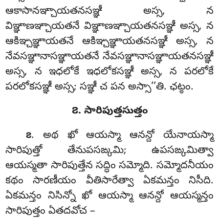
ఆకాసానఞ్చాయతనసఞ్ఞీ అస్స, న
విఞ్ఞాణఞ్చాయతనే విఞ్ఞాణఞ్చాయతనసఞ్ఞీ అస్స, న
ఆకిఞ్చఞ్ఞాయతనే ఆకిఞ్చఞ్ఞాయతనసఞ్ఞీ అస్స, న
నేవసఞ్ఞానాసఞ్ఞాయతనే నేవసఞ్ఞానాసఞ్ఞాయతనసఞ్ఞీ
అస్స, న ఇధలోకే ఇధలోకసఞ్ఞీ అస్స, న పరలోకే
పరలోకసఞ్ఞీ అస్స; సఞ్ఞీ చ పన అస్సా’’తి. ఛట్ఠం.
౭. సారిపుత్తసుత్తం
. అథ ఖో ఆయస్మా ఆనన్దో యేనాయస్మా
౭
సారిపుత్తో తేనుపసఙ్కమి; ఉపసఙ్కమిత్వా
ఆయస్మతా
సారిపుత్తేన సద్ధిం సమ్మోది. సమ్మోదనీయం
కథం సారణీయం వీతిసారేత్వా ఏకమన్తం నిసీది.
ఏకమన్తం నిసిన్నో ఖో ఆయస్మా ఆనన్దో ఆయస్మన్తం
సారిపుత్తం ఏతదవోచ –