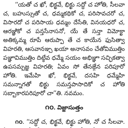
‘‘యతో చ ఖో, భిక్ఖవే, భిక్ఖు సద్ధో చ హోతి, సీలవా
చ, బహుస్సుతో చ, ధమ్మకథికో చ, పరిసావచరో చ,
విసారదో చ పరిసాయ ధమ్మం దేసేతి, వినయధరో చ,
ఆరఞ్ఞికో చ పన్తసేనాసనో, యే తే సన్తా విమోక్ఖా
అతిక్కమ్మ రూపే ఆరుప్పా తే చ కాయేన ఫుసిత్వా
విహరతి, ఆసవానఞ్చ ఖయా అనాసవం చేతోవిముత్తిం
పఞ్ఞావిముత్తిం దిట్ఠేవ ధమ్మే సయం అభిఞ్ఞా సచ్ఛికత్వా
ఉపసమ్పజ్జ విహరతి; ఏవం సో తేనఙ్గేన పరిపూరో
హోతి. ఇమేహి ఖో, భిక్ఖవే, దసహి ధమ్మేహి
సమన్నాగతో భిక్ఖు సమన్తపాసాదికో చ హోతి
సబ్బాకారపరిపూరో చా’’తి. నవమం.
౧౦. విజ్జాసుత్తం
. ‘‘సద్ధో
చ, భిక్ఖవే, భిక్ఖు హోతి, నో చ సీలవా.
౧౦