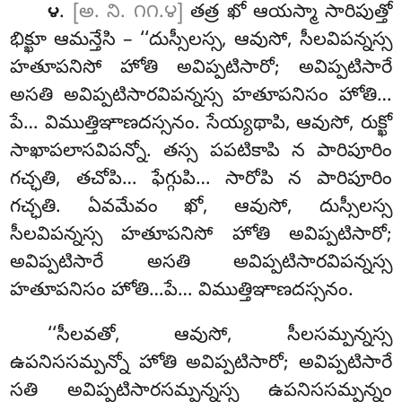
.
[అ. ని. ౧౧.౪]
తత్ర ఖో ఆయస్మా సారిపుత్తో
౪
భిక్ఖూ ఆమన్తేసి – ‘‘దుస్సీలస్స, ఆవుసో, సీలవిపన్నస్స
హతూపనిసో హోతి అవిప్పటిసారో; అవిప్పటిసారే
అసతి అవిప్పటిసారవిపన్నస్స హతూపనిసం హోతి…
పే… విముత్తిఞాణదస్సనం. సేయ్యథాపి, ఆవుసో, రుక్ఖో
సాఖాపలాసవిపన్నో. తస్స పపటికాపి న పారిపూరిం
గచ్ఛతి, తచోపి… ఫేగ్గుపి… సారోపి న పారిపూరిం
గచ్ఛతి. ఏవమేవం ఖో, ఆవుసో, దుస్సీలస్స
సీలవిపన్నస్స హతూపనిసో హోతి అవిప్పటిసారో;
అవిప్పటిసారే అసతి అవిప్పటిసారవిపన్నస్స
హతూపనిసం హోతి…పే… విముత్తిఞాణదస్సనం.
‘‘సీలవతో
, ఆవుసో, సీలసమ్పన్నస్స
ఉపనిససమ్పన్నో హోతి అవిప్పటిసారో; అవిప్పటిసారే
సతి అవిప్పటిసారసమ్పన్నస్స ఉపనిససమ్పన్నం