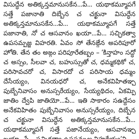
విసుద్ధేన అతిక్కన్తమానుసకేన…పే… యథాకమ్మూపగే
సత్తే పజానాతి దిబ్బేన చ చక్ఖునా విసుద్ధేన
అతిక్కన్తమానుసకేన…పే… యథాకమ్మూపగే సత్తే
పజానాతి, నో చ ఆసవానం ఖయా…పే… సచ్ఛికత్వా
ఉపసమ్పజ్జ విహరతి. ఏవం సో తేనఙ్గేన అపరిపూరో
హోతి. తేన తం అఙ్గం పరిపూరేతబ్బం – ‘కిన్తాహం సద్ధో
చ అస్సం, సీలవా చ, బహుస్సుతో చ, ధమ్మకథికో చ,
పరిసావచరో చ, విసారదో చ పరిసాయ ధమ్మం
దేసేయ్యం, వినయధరో చ, అనేకవిహితఞ్చ
పుబ్బేనివాసం అనుస్సరేయ్యం, సేయ్యథిదం, ఏకమ్పి
జాతిం ద్వేపి జాతియో…పే… ఇతి సాకారం సఉద్దేసం
అనేకవిహితం పుబ్బేనివాసం అనుస్సరేయ్యం, దిబ్బేన
చ చక్ఖునా విసుద్ధేన
అతిక్కన్తమానుసకేన…పే…
యథాకమ్మూపగే సత్తే పజానేయ్యం, ఆసవానఞ్చ