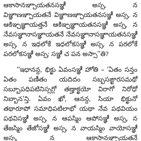
ఆకాసానఞ్చాయతనసఞ్ఞీ అస్స, న
విఞ్ఞాణఞ్చాయతనే విఞ్ఞాణఞ్చాయతనసఞ్ఞీ అస్స, న
ఆకిఞ్చఞ్ఞాయత్తనే ఆకిఞ్చఞ్ఞాయతనసఞ్ఞీ అస్స, న
నేవసఞ్ఞానాసఞ్ఞాయతనే నేవసఞ్ఞానాసఞ్ఞాయతనసఞ్ఞీ
అస్స, న ఇధలోకే ఇధలోకసఞ్ఞీ అస్స, న పరలోకే
పరలోకసఞ్ఞీ అస్స; సఞ్ఞీ చ పన అస్సా’’తి?
‘‘ఇధానన్ద, భిక్ఖు ఏవంసఞ్ఞీ హోతి – ‘ఏతం సన్తం
ఏతం పణీతం యదిదం సబ్బసఙ్ఖారసమథో
సబ్బూపధిపటినిస్సగ్గో తణ్హాక్ఖయో విరాగో నిరోధో
నిబ్బాన’న్తి. ఏవం ఖో, ఆనన్ద, సియా భిక్ఖునో
తథారూపో సమాధిపటిలాభో యథా నేవ పథవియం
పథవిసఞ్ఞీ అస్స, న ఆపస్మిం ఆపోసఞ్ఞీ అస్స, న
తేజస్మిం తేజోసఞ్ఞీ అస్స, న వాయస్మిం
వాయోసఞ్ఞీ
అస్స, న ఆకాసానఞ్చాయతనే