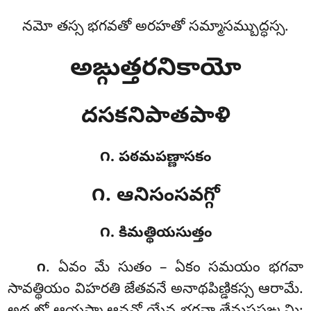
నమో తస్స భగవతో అరహతో సమ్మాసమ్బుద్ధస్స.
అఙ్గుత్తరనికాయో
దసకనిపాతపాళి
౧. పఠమపణ్ణాసకం
౧. ఆనిసంసవగ్గో
౧. కిమత్థియసుత్తం
. ఏవం
మే సుతం – ఏకం సమయం భగవా
౧
సావత్థియం విహరతి జేతవనే అనాథపిణ్డికస్స ఆరామే.