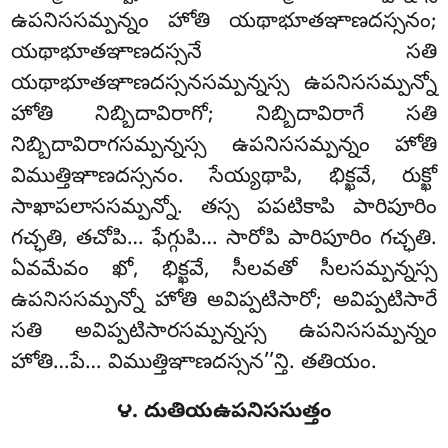
ఉపనిససమ్పన్నం హోతి యథాభూతఞాణదస్సనం;
యథాభూతఞాణదస్సనే సతి
యథాభూతఞాణదస్సనసమ్పన్నస్స ఉపనిససమ్పన్నో
హోతి నిబ్బిదావిరాగో; నిబ్బిదావిరాగే సతి
నిబ్బిదావిరాగసమ్పన్నస్స ఉపనిససమ్పన్నం హోతి
విముత్తిఞాణదస్సనం. సేయ్యథాపి, భిక్ఖవే, రుక్ఖో
సాఖాపలాససమ్పన్నో. తస్స పపటికాపి పారిపూరిం
గచ్ఛతి, తచోపి… ఫేగ్గుపి… సారోపి పారిపూరిం
గచ్ఛతి.
ఏవమేవం ఖో, భిక్ఖవే, సీలవతో సీలసమ్పన్నస్స
ఉపనిససమ్పన్నో హోతి అవిప్పటిసారో; అవిప్పటిసారే
సతి అవిప్పటిసారసమ్పన్నస్స ఉపనిససమ్పన్నం
హోతి…పే… విముత్తిఞాణదస్సన’’న్తి. తతియం.
౪. దుతియఉపనిససుత్తం