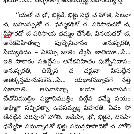
ఖయా…పే… సచ్ఛికత్వా ఉపసమ్పజ్జ విహరేయ్య’న్తి.
‘‘యతో చ ఖో, భిక్ఖవే, భిక్ఖు సద్ధో చ హోతి, సీలవా
చ, బహుస్సుతో చ, ధమ్మకథికో చ, పరిసావచరో చ,
విసారదో చ పరిసాయ ధమ్మం దేసేతి, వినయధరో చ,
📜
అనేకవిహితఞ్చ పుబ్బేనివాసం అనుస్సరతి,
సేయ్యథిదం – ఏకమ్పి జాతిం ద్వేపి జాతియో…పే…
ఇతి సాకారం సఉద్దేసం అనేకవిహితం పుబ్బేనివాసం
అనుస్సరతి, దిబ్బేన చ చక్ఖునా విసుద్ధేన
అతిక్కన్తమానుసకేన…పే… యథాకమ్మూపగే సత్తే
పజానాతి, ఆసవానఞ్చ ఖయా అనాసవం
చేతోవిముత్తిం
పఞ్ఞావిముత్తిం దిట్ఠేవ ధమ్మే సయం
అభిఞ్ఞా సచ్ఛికత్వా ఉపసమ్పజ్జ విహరతి. ఏవం సో
తేనఙ్గేన పరిపూరో హోతి. ఇమేహి, ఖో, భిక్ఖవే, దసహి
ధమ్మేహి సమన్నాగతో భిక్ఖు సమన్తపాసాదికో చ హోతి