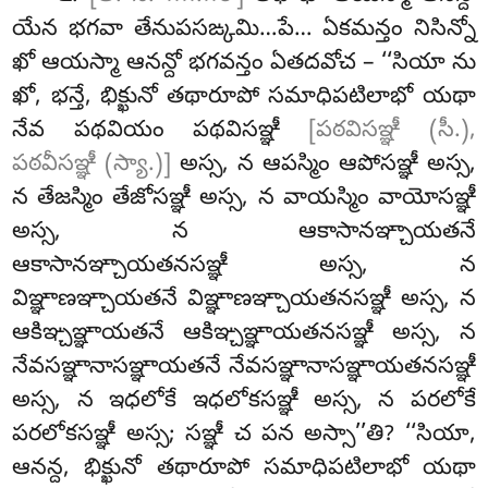
యేన భగవా తేనుపసఙ్కమి…పే… ఏకమన్తం నిసిన్నో
ఖో ఆయస్మా ఆనన్దో భగవన్తం ఏతదవోచ – ‘‘సియా ను
ఖో, భన్తే, భిక్ఖునో తథారూపో సమాధిపటిలాభో యథా
నేవ పథవియం పథవిసఞ్ఞీ
[పఠవిసఞ్ఞీ (సీ.),
పఠవీసఞ్ఞీ (స్యా.)]
అస్స, న ఆపస్మిం ఆపోసఞ్ఞీ అస్స,
న తేజస్మిం తేజోసఞ్ఞీ అస్స, న వాయస్మిం వాయోసఞ్ఞీ
అస్స, న ఆకాసానఞ్చాయతనే
ఆకాసానఞ్చాయతనసఞ్ఞీ అస్స, న
విఞ్ఞాణఞ్చాయతనే విఞ్ఞాణఞ్చాయతనసఞ్ఞీ అస్స, న
ఆకిఞ్చఞ్ఞాయతనే ఆకిఞ్చఞ్ఞాయతనసఞ్ఞీ అస్స, న
నేవసఞ్ఞానాసఞ్ఞాయతనే నేవసఞ్ఞానాసఞ్ఞాయతనసఞ్ఞీ
అస్స, న ఇధలోకే ఇధలోకసఞ్ఞీ అస్స, న పరలోకే
పరలోకసఞ్ఞీ అస్స
; సఞ్ఞీ చ పన అస్సా’’తి? ‘‘సియా,
ఆనన్ద, భిక్ఖునో తథారూపో సమాధిపటిలాభో
యథా