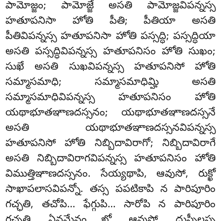
పామోజ్జం; పామోజ్జే అసతి పామోజ్జవిపన్నస్స
హతూపనిసా హోతి పీతి; పీతియా అసతి
పీతివిపన్నస్స హతూపనిసా హోతి పస్సద్ధి; పస్సద్ధియా
అసతి పస్సద్ధివిపన్నస్స హతూపనిసం హోతి సుఖం;
సుఖే అసతి సుఖవిపన్నస్స హతూపనిసో హోతి
సమ్మాసమాధి; సమ్మాసమాధిమ్హి అసతి
సమ్మాసమాధివిపన్నస్స హతూపనిసం హోతి
యథాభూతఞాణదస్సనం; యథాభూతఞాణదస్సనే
అసతి యథాభూతఞాణదస్సనవిపన్నస్స
హతూపనిసో హోతి నిబ్బిదావిరాగో; నిబ్బిదావిరాగే
అసతి నిబ్బిదావిరాగవిపన్నస్స హతూపనిసం హోతి
విముత్తిఞాణదస్సనం. సేయ్యథాపి, ఆవుసో, రుక్ఖో
సాఖాపలాసవిపన్నో. తస్స పపటికాపి న పారిపూరిం
గచ్ఛతి, తచోపి… ఫేగ్గుపి… సారోపి న పారిపూరిం
గచ్ఛతి. ఏవమేవం ఖో, ఆవుసో, దుస్సీలస్స