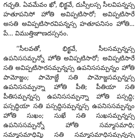
గచ్ఛతి. ఏవమేవం ఖో, భిక్ఖవే, దుస్సీలస్స సీలవిపన్నస్స
హతూపనిసో హోతి అవిప్పటిసారో; అవిప్పటిసారే
అసతి అవిప్పటిసారవిపన్నస్స హతూపనిసం హోతి…
పే… విముత్తిఞాణదస్సనం.
‘‘సీలవతో, భిక్ఖవే, సీలసమ్పన్నస్స
ఉపనిససమ్పన్నో హోతి అవిప్పటిసారో; అవిప్పటిసారే
సతి అవిప్పటిసారసమ్పన్నస్స ఉపనిససమ్పన్నం హోతి
పామోజ్జం; పామోజ్జే సతి పామోజ్జసమ్పన్నస్స
ఉపనిససమ్పన్నా హోతి పీతి; పీతియా సతి
పీతిసమ్పన్నస్స ఉపనిససమ్పన్నా హోతి పస్సద్ధి;
పస్సద్ధియా సతి పస్సద్ధిసమ్పన్నస్స
ఉపనిససమ్పన్నం
హోతి సుఖం; సుఖే సతి సుఖసమ్పన్నస్స
ఉపనిససమ్పన్నో హోతి సమ్మాసమాధి
;
సమ్మాసమాధిమ్హి సతి సమ్మాసమాధిసమ్పన్నస్స