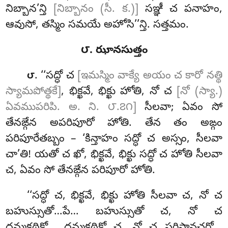
నిబ్బాన’న్తి
[నిబ్బానం (సీ. క.)]
సఞ్ఞీ చ పనాహం,
ఆవుసో, తస్మిం సమయే అహోసి’’న్తి. సత్తమం.
౮. ఝానసుత్తం
. ‘‘సద్ధో చ
[ఇమస్మిం వాక్యే అయం చ కారో నత్థి
౮
స్యామపోత్థకే]
, భిక్ఖవే, భిక్ఖు హోతి, నో చ
[నో (స్యా.)
ఏవముపరిపి. అ. ని. ౮.౭౧]
సీలవా; ఏవం సో
తేనఙ్గేన
అపరిపూరో హోతి. తేన తం అఙ్గం
పరిపూరేతబ్బం – ‘కిన్తాహం సద్ధో చ అస్సం, సీలవా
చా’తి! యతో చ ఖో, భిక్ఖవే, భిక్ఖు సద్ధో చ హోతి సీలవా
చ, ఏవం సో తేనఙ్గేన పరిపూరో హోతి.
‘‘సద్ధో
చ, భిక్ఖవే, భిక్ఖు హోతి సీలవా చ, నో చ
బహుస్సుతో…పే… బహుస్సుతో చ, నో చ
ధమ్మకథికో… ధమ్మకథికో చ, నో చ పరిసావచరో…