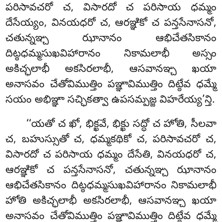
పరిసావచరో చ, విసారదో చ పరిసాయ ధమ్మం
దేసేయ్యం, వినయధరో చ, ఆరఞ్ఞికో చ పన్తసేనాసనో,
చతున్నఞ్చ ఝానానం ఆభిచేతసికానం
దిట్ఠధమ్మసుఖవిహారానం నికామలాభీ అస్సం
అకిచ్ఛలాభీ అకసిరలాభీ, ఆసవానఞ్చ ఖయా
అనాసవం చేతోవిముత్తిం పఞ్ఞావిముత్తిం దిట్ఠేవ ధమ్మే
సయం అభిఞ్ఞా సచ్ఛికత్వా ఉపసమ్పజ్జ విహరేయ్య’న్తి.
‘‘యతో చ ఖో, భిక్ఖవే, భిక్ఖు సద్ధో చ హోతి, సీలవా
చ, బహుస్సుతో
చ, ధమ్మకథికో చ, పరిసావచరో చ,
విసారదో చ పరిసాయ ధమ్మం దేసేతి, వినయధరో చ,
ఆరఞ్ఞికో చ పన్తసేనాసనో, చతున్నఞ్చ ఝానానం
ఆభిచేతసికానం దిట్ఠధమ్మసుఖవిహారానం నికామలాభీ
హోతి అకిచ్ఛలాభీ అకసిరలాభీ, ఆసవానఞ్చ ఖయా
అనాసవం చేతోవిముత్తిం పఞ్ఞావిముత్తిం దిట్ఠేవ ధమ్మే