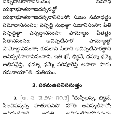
నిబ్బిదావిరాగానిసంసం; సమాధి
యథాభూతఞాణదస్సనత్థో
యథాభూతఞాణదస్సనానిసంసో; సుఖం సమాధత్థం
సమాధానిసంసం; పస్సద్ధి సుఖత్థా
సుఖానిసంసా; పీతి
పస్సద్ధత్థా పస్సద్ధానిసంసా; పామోజ్జం పీతత్థం
పీతానిసంసం; అవిప్పటిసారో పామోజ్జత్థో
పామోజ్జానిసంసో; కుసలాని సీలాని అవిప్పటిసారత్థాని
అవిప్పటిసారానిసంసాని
. ఇతి ఖో, భిక్ఖవే, ధమ్మా ధమ్మే
అభిసన్దేన్తి, ధమ్మా ధమ్మే పరిపూరేన్తి అపారా పారం
గమనాయా’’తి. దుతియం.
౩. పఠమఉపనిససుత్తం
.
[అ. ని. ౫.౨౪; ౧౧.౩]
‘‘దుస్సీలస్స, భిక్ఖవే,
౩
సీలవిపన్నస్స హతూపనిసో హోతి అవిప్పటిసారో;