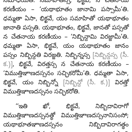
సమాధియతి. సమాహితస్స, భిక్ఖవే, న చేతనాయ
కరణీయం – ‘యథాభూతం జానామి పస్సామీ’తి.
ధమ్మతా ఏసా, భిక్ఖవే, యం సమాహితో యథాభూతం
జానాతి పస్సతి. యథాభూతం, భిక్ఖవే, జానతో పస్సతో
న చేతనాయ కరణీయం – ‘నిబ్బిన్దామి విరజ్జామీ’తి.
ధమ్మతా ఏసా, భిక్ఖవే, యం యథాభూతం జానం
పస్సం నిబ్బిన్దతి విరజ్జతి. నిబ్బిన్నస్స
[నిబ్బిన్దస్స (సీ.
క.)]
, భిక్ఖవే, విరత్తస్స న చేతనాయ కరణీయం –
‘విముత్తిఞాణదస్సనం సచ్ఛికరోమీ’తి. ధమ్మతా ఏసా,
భిక్ఖవే, యం నిబ్బిన్నో
[నిబ్బిన్దో (సీ. క.)]
విరత్తో
విముత్తిఞాణదస్సనం సచ్ఛికరోతి.
‘‘ఇతి ఖో, భిక్ఖవే, నిబ్బిదావిరాగో
విముత్తిఞాణదస్సనత్థో విముత్తిఞాణదస్సనానిసంసో;
యథాభూతఞాణదస్సనం నిబ్బిదావిరాగత్థం