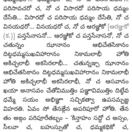
పరిసావచరో చ, నో చ విసారదో పరిసాయ ధమ్మం
దేసేతి… విసారదో చ పరిసాయ ధమ్మం దేసేతి, నో చ
వినయధరో… వినయధరో చ, నో చ ఆరఞ్ఞికో
[ఆరఞ్ఞకో
(క.)]
పన్తసేనాసనో… ఆరఞ్ఞికో చ పన్తసేనాసనో, నో చ
చతున్నం ఝానానం ఆభిచేతసికానం
దిట్ఠధమ్మసుఖవిహారానం నికామలాభీ హోతి
అకిచ్ఛలాభీ అకసిరలాభీ… చతున్నఞ్చ ఝానానం
ఆభిచేతసికానం దిట్ఠధమ్మసుఖవిహారానం నికామలాభీ
హోతి అకిచ్ఛలాభీ అకసిరలాభీ, నో చ ఆసవానం
ఖయా అనాసవం చేతోవిముత్తిం పఞ్ఞావిముత్తిం దిట్ఠేవ
ధమ్మే సయం అభిఞ్ఞా సచ్ఛికత్వా ఉపసమ్పజ్జ
విహరతి. ఏవం సో తేనఙ్గేన అపరిపూరో హోతి. తేన
తం అఙ్గం పరిపూరేతబ్బం – ‘కిన్తాహం సద్ధో చ అస్సం,
సీలవా చ, బహుస్సుతో చ, ధమ్మకథికో చ,