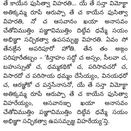
తే కాయేన ఫుసిత్వా విహరతి… యే తే సన్తా విమోక్ఖా
అతిక్కమ్మ రూపే ఆరుప్పా
తే చ కాయేన ఫుసిత్వా
విహరతి, నో చ ఆసవానం ఖయా అనాసవం
చేతోవిముత్తిం పఞ్ఞావిముత్తిం దిట్ఠేవ ధమ్మే సయం
అభిఞ్ఞా సచ్ఛికత్వా ఉపసమ్పజ్జ విహరతి. ఏవం సో
తేనఙ్గేన అపరిపూరో హోతి. తేన తం అఙ్గం
పరిపూరేతబ్బం – ‘కిన్తాహం సద్ధో చ అస్సం, సీలవా చ,
బహుస్సుతో చ, ధమ్మకథికో చ, పరిసావచరో చ,
విసారదో చ పరిసాయ ధమ్మం దేసేయ్యం, వినయధరో
చ, ఆరఞ్ఞికో చ పన్తసేనాసనో, యే
తే సన్తా విమోక్ఖా
అతిక్కమ్మ రూపే ఆరుప్పా తే చ కాయేన ఫుసిత్వా
విహరేయ్యం, ఆసవానఞ్చ ఖయా అనాసవం
చేతోవిముత్తిం పఞ్ఞావిముత్తిం దిట్ఠేవ ధమ్మే సయం
అభిఞ్ఞా సచ్ఛికత్వా ఉపసమ్పజ్జ విహరేయ్య’న్తి.