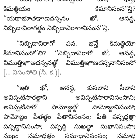
‘‘యథాభూతఞాణదస్సనం పన, భన్తే,
కిమత్థియం కిమానిసంస’’న్తి?
‘‘యథాభూతఞాణదస్సనం ఖో, ఆనన్ద,
నిబ్బిదావిరాగత్థం నిబ్బిదావిరాగానిసంస’’న్తి.
‘‘నిబ్బిదావిరాగో పన, భన్తే కిమత్థియో
కిమానిసంసో’’తి? ‘‘నిబ్బిదావిరాగో ఖో, ఆనన్ద,
విముత్తిఞాణదస్సనత్థో విముత్తిఞాణదస్సనానిసంసో
[… నిసంసోతి (సీ. క.)]
.
‘‘ఇతి ఖో, ఆనన్ద, కుసలాని సీలాని
అవిప్పటిసారత్థాని అవిప్పటిసారానిసంసాని;
అవిప్పటిసారో
పామోజ్జత్థో పామోజ్జానిసంసో;
పామోజ్జం పీతత్థం పీతానిసంసం; పీతి పస్సద్ధత్థా
పస్సద్ధానిసంసా; పస్సద్ధి సుఖత్థా సుఖానిసంసా;
సుఖం సమాధత్థం సమాధానిసంసం; సమాధి