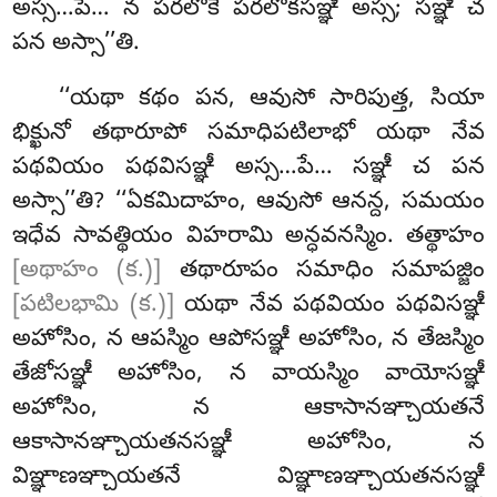
అస్స…పే… న పరలోకే పరలోకసఞ్ఞీ అస్స; సఞ్ఞీ
చ
పన అస్సా’’తి.
‘‘యథా కథం పన, ఆవుసో సారిపుత్త, సియా
భిక్ఖునో తథారూపో సమాధిపటిలాభో యథా నేవ
పథవియం పథవిసఞ్ఞీ అస్స…పే… సఞ్ఞీ చ పన
అస్సా’’తి? ‘‘ఏకమిదాహం, ఆవుసో ఆనన్ద, సమయం
ఇధేవ సావత్థియం విహరామి అన్ధవనస్మిం. తత్థాహం
[అథాహం (క.)]
తథారూపం సమాధిం సమాపజ్జిం
[పటిలభామి (క.)]
యథా నేవ పథవియం పథవిసఞ్ఞీ
అహోసిం, న ఆపస్మిం ఆపోసఞ్ఞీ అహోసిం, న తేజస్మిం
తేజోసఞ్ఞీ అహోసిం, న వాయస్మిం వాయోసఞ్ఞీ
అహోసిం, న ఆకాసానఞ్చాయతనే
ఆకాసానఞ్చాయతనసఞ్ఞీ అహోసిం, న
విఞ్ఞాణఞ్చాయతనే విఞ్ఞాణఞ్చాయతనసఞ్ఞీ