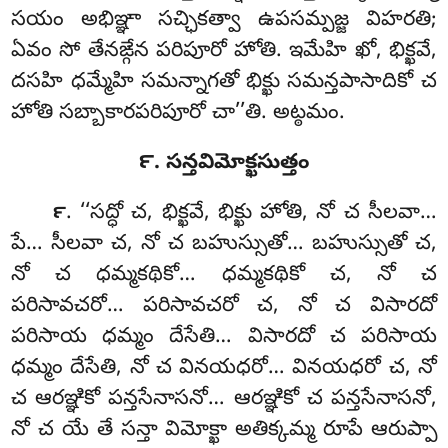
సయం అభిఞ్ఞా సచ్ఛికత్వా ఉపసమ్పజ్జ విహరతి;
ఏవం సో తేనఙ్గేన పరిపూరో హోతి. ఇమేహి ఖో, భిక్ఖవే,
దసహి ధమ్మేహి సమన్నాగతో భిక్ఖు సమన్తపాసాదికో చ
హోతి సబ్బాకారపరిపూరో చా’’తి. అట్ఠమం.
౯. సన్తవిమోక్ఖసుత్తం
. ‘‘సద్ధో చ, భిక్ఖవే, భిక్ఖు హోతి, నో చ సీలవా…
౯
పే… సీలవా చ, నో చ బహుస్సుతో… బహుస్సుతో చ,
నో చ ధమ్మకథికో… ధమ్మకథికో చ, నో
చ
పరిసావచరో… పరిసావచరో చ, నో చ విసారదో
పరిసాయ ధమ్మం దేసేతి… విసారదో చ పరిసాయ
ధమ్మం దేసేతి, నో చ వినయధరో… వినయధరో చ, నో
చ ఆరఞ్ఞికో పన్తసేనాసనో… ఆరఞ్ఞికో చ పన్తసేనాసనో,
నో చ యే తే సన్తా విమోక్ఖా అతిక్కమ్మ రూపే ఆరుప్పా