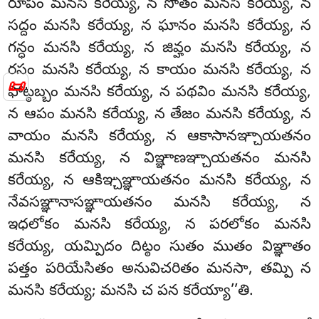
రూపం మనసి కరేయ్య, న సోతం మనసి కరేయ్య, న
సద్దం మనసి కరేయ్య, న ఘానం మనసి కరేయ్య, న
గన్ధం మనసి కరేయ్య, న జివ్హం మనసి కరేయ్య, న
రసం మనసి కరేయ్య, న కాయం మనసి కరేయ్య, న
📜
ఫోట్ఠబ్బం మనసి కరేయ్య, న పథవిం మనసి కరేయ్య,
న ఆపం మనసి కరేయ్య, న తేజం మనసి
కరేయ్య, న
వాయం మనసి కరేయ్య, న ఆకాసానఞ్చాయతనం
మనసి కరేయ్య, న విఞ్ఞాణఞ్చాయతనం మనసి
కరేయ్య, న ఆకిఞ్చఞ్ఞాయతనం మనసి కరేయ్య, న
నేవసఞ్ఞానాసఞ్ఞాయతనం మనసి కరేయ్య, న
ఇధలోకం మనసి కరేయ్య, న పరలోకం మనసి
కరేయ్య, యమ్పిదం దిట్ఠం సుతం ముతం విఞ్ఞాతం
పత్తం పరియేసితం అనువిచరితం మనసా, తమ్పి న
మనసి కరేయ్య; మనసి చ పన కరేయ్యా’’తి.