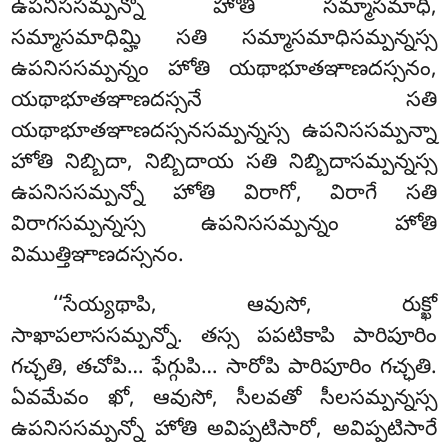
ఉపనిససమ్పన్నో హోతి సమ్మాసమాధి,
సమ్మాసమాధిమ్హి సతి సమ్మాసమాధిసమ్పన్నస్స
ఉపనిససమ్పన్నం హోతి యథాభూతఞాణదస్సనం,
యథాభూతఞాణదస్సనే సతి
యథాభూతఞాణదస్సనసమ్పన్నస్స ఉపనిససమ్పన్నా
హోతి నిబ్బిదా, నిబ్బిదాయ సతి నిబ్బిదాసమ్పన్నస్స
ఉపనిససమ్పన్నో హోతి విరాగో, విరాగే సతి
విరాగసమ్పన్నస్స ఉపనిససమ్పన్నం హోతి
విముత్తిఞాణదస్సనం.
‘‘సేయ్యథాపి, ఆవుసో, రుక్ఖో
సాఖాపలాససమ్పన్నో. తస్స పపటికాపి పారిపూరిం
గచ్ఛతి
, తచోపి… ఫేగ్గుపి… సారోపి పారిపూరిం గచ్ఛతి.
ఏవమేవం ఖో, ఆవుసో, సీలవతో సీలసమ్పన్నస్స
ఉపనిససమ్పన్నో హోతి అవిప్పటిసారో, అవిప్పటిసారే