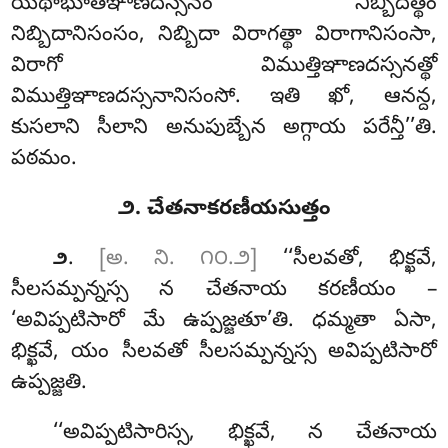
యథాభూతఞాణదస్సనం నిబ్బిదత్థం
నిబ్బిదానిసంసం, నిబ్బిదా విరాగత్థా విరాగానిసంసా,
విరాగో విముత్తిఞాణదస్సనత్థో
విముత్తిఞాణదస్సనానిసంసో. ఇతి ఖో, ఆనన్ద,
కుసలాని సీలాని అనుపుబ్బేన అగ్గాయ పరేన్తీ’’తి.
పఠమం.
౨. చేతనాకరణీయసుత్తం
.
[అ. ని. ౧౦.౨]
‘‘సీలవతో, భిక్ఖవే,
౨
సీలసమ్పన్నస్స న చేతనాయ కరణీయం –
‘అవిప్పటిసారో మే ఉప్పజ్జతూ’తి. ధమ్మతా ఏసా,
భిక్ఖవే, యం సీలవతో సీలసమ్పన్నస్స అవిప్పటిసారో
ఉప్పజ్జతి.
‘‘అవిప్పటిసారిస్స, భిక్ఖవే, న చేతనాయ