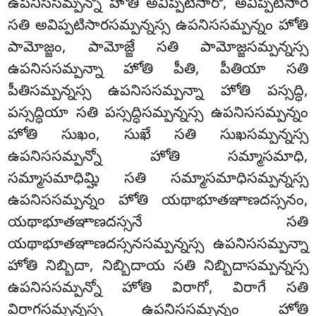
ఉపనిససమ్పన్నో హోతి అవిప్పటిసారో, అవిప్పటిసారే
సతి అవిప్పటిసారసమ్పన్నస్స ఉపనిససమ్పన్నం హోతి
పామోజ్జం, పామోజ్జే సతి పామోజ్జసమ్పన్నస్స
ఉపనిససమ్పన్నా హోతి పీతి, పీతియా సతి
పీతిసమ్పన్నస్స ఉపనిససమ్పన్నా హోతి పస్సద్ధి,
పస్సద్ధియా సతి పస్సద్ధిసమ్పన్నస్స ఉపనిససమ్పన్నం
హోతి సుఖం, సుఖే సతి సుఖసమ్పన్నస్స
ఉపనిససమ్పన్నో
హోతి సమ్మాసమాధి,
సమ్మాసమాధిమ్హి సతి సమ్మాసమాధిసమ్పన్నస్స
ఉపనిససమ్పన్నం హోతి యథాభూతఞాణదస్సనం,
యథాభూతఞాణదస్సనే సతి
యథాభూతఞాణదస్సనసమ్పన్నస్స ఉపనిససమ్పన్నా
హోతి నిబ్బిదా, నిబ్బిదాయ సతి నిబ్బిదాసమ్పన్నస్స
ఉపనిససమ్పన్నో హోతి విరాగో, విరాగే సతి
విరాగసమ్పన్నస్స ఉపనిససమ్పన్నం హోతి