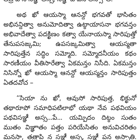
తత్రాపి న సఞ్ఞీ అస్స, సఞ్ఞీ చ పన అస్సా’’తి.
అథ ఖో ఆయస్మా ఆనన్దో భగవతో భాసితం
అభినన్దిత్వా అనుమోదిత్వా ఉట్ఠాయాసనా భగవన్తం
అభివాదేత్వా పదక్ఖిణం
కత్వా యేనాయస్మా సారిపుత్తో
తేనుపసఙ్కమి; ఉపసఙ్కమిత్వా ఆయస్మతా
సారిపుత్తేన సద్ధిం సమ్మోది. సమ్మోదనీయం కథం
సారణీయం వీతిసారేత్వా ఏకమన్తం నిసీది. ఏకమన్తం
నిసిన్నో ఖో ఆయస్మా ఆనన్దో ఆయస్మన్తం సారిపుత్తం
ఏతదవోచ –
‘‘సియా
ను ఖో, ఆవుసో సారిపుత్త, భిక్ఖునో
తథారూపో సమాధిపటిలాభో యథా నేవ పథవియం
పథవిసఞ్ఞీ అస్స…పే… యమ్పిదం దిట్ఠం సుతం
ముతం విఞ్ఞాతం పత్తం పరియేసితం అనువిచరితం
మనసా, తత్రాపి న సఞ్ఞీ అస్స, సఞ్ఞీ పన అస్సాతి.