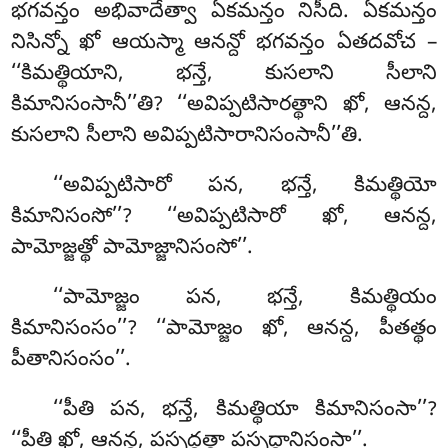
భగవన్తం అభివాదేత్వా ఏకమన్తం నిసీది. ఏకమన్తం
నిసిన్నో ఖో ఆయస్మా ఆనన్దో భగవన్తం ఏతదవోచ –
‘‘కిమత్థియాని, భన్తే, కుసలాని సీలాని
కిమానిసంసానీ’’తి? ‘‘అవిప్పటిసారత్థాని ఖో, ఆనన్ద,
కుసలాని సీలాని అవిప్పటిసారానిసంసానీ’’తి.
‘‘అవిప్పటిసారో
పన, భన్తే, కిమత్థియో
కిమానిసంసో’’? ‘‘అవిప్పటిసారో ఖో, ఆనన్ద,
పామోజ్జత్థో పామోజ్జానిసంసో’’.
‘‘పామోజ్జం పన, భన్తే, కిమత్థియం
కిమానిసంసం’’? ‘‘పామోజ్జం ఖో, ఆనన్ద, పీతత్థం
పీతానిసంసం’’.
‘‘పీతి పన, భన్తే, కిమత్థియా కిమానిసంసా’’?
‘‘పీతి ఖో, ఆనన్ద, పస్సద్ధత్థా పస్సద్ధానిసంసా’’.