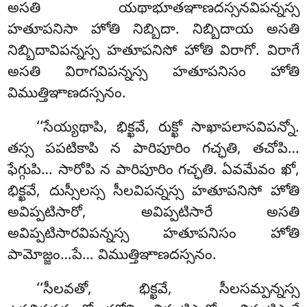
అసతి యథాభూతఞాణదస్సనవిపన్నస్స
హతూపనిసా
హోతి నిబ్బిదా. నిబ్బిదాయ అసతి
నిబ్బిదావిపన్నస్స హతూపనిసో హోతి విరాగో. విరాగే
అసతి విరాగవిపన్నస్స హతూపనిసం హోతి
విముత్తిఞాణదస్సనం.
‘‘సేయ్యథాపి, భిక్ఖవే, రుక్ఖో సాఖాపలాసవిపన్నో.
తస్స పపటికాపి న పారిపూరిం గచ్ఛతి, తచోపి…
ఫేగ్గుపి… సారోపి న పారిపూరిం గచ్ఛతి. ఏవమేవం ఖో,
భిక్ఖవే, దుస్సీలస్స సీలవిపన్నస్స హతూపనిసో హోతి
అవిప్పటిసారో, అవిప్పటిసారే అసతి
అవిప్పటిసారవిపన్నస్స హతూపనిసం హోతి
పామోజ్జం…పే… విముత్తిఞాణదస్సనం.
‘‘సీలవతో, భిక్ఖవే, సీలసమ్పన్నస్స