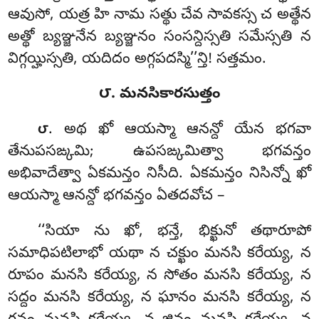
ఆవుసో, యత్ర హి నామ సత్థు చేవ సావకస్స చ అత్థేన
అత్థో బ్యఞ్జనేన బ్యఞ్జనం సంసన్దిస్సతి సమేస్సతి న
విగ్గయ్హిస్సతి, యదిదం అగ్గపదస్మి’’న్తి! సత్తమం.
౮. మనసికారసుత్తం
. అథ ఖో ఆయస్మా ఆనన్దో యేన భగవా
౮
తేనుపసఙ్కమి; ఉపసఙ్కమిత్వా భగవన్తం
అభివాదేత్వా ఏకమన్తం నిసీది. ఏకమన్తం నిసిన్నో ఖో
ఆయస్మా ఆనన్దో భగవన్తం ఏతదవోచ –
‘‘సియా
ను ఖో, భన్తే, భిక్ఖునో తథారూపో
సమాధిపటిలాభో యథా న చక్ఖుం మనసి కరేయ్య, న
రూపం మనసి కరేయ్య, న సోతం మనసి కరేయ్య, న
సద్దం మనసి కరేయ్య, న
ఘానం మనసి కరేయ్య, న