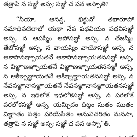
తత్రాపి న సఞ్ఞీ అస్స; సఞ్ఞీ చ పన అస్సాతి?
‘‘సియా, ఆనన్ద, భిక్ఖునో తథారూపో
సమాధిపటిలాభో యథా నేవ పథవియం పథవిసఞ్ఞీ
అస్స, న ఆపస్మిం ఆపోసఞ్ఞీ అస్స, న తేజస్మిం
తేజోసఞ్ఞీ అస్స, న వాయస్మిం వాయోసఞ్ఞీ అస్స, న
ఆకాసానఞ్చాయతనే ఆకాసానఞ్చాయతనసఞ్ఞీ అస్స,
న విఞ్ఞాణఞ్చాయతనే విఞ్ఞాణఞ్చాయతనసఞ్ఞీ అస్స,
న ఆకిఞ్చఞ్ఞాయతనే ఆకిఞ్చఞ్ఞాయతనసఞ్ఞీ
అస్స, న
నేవసఞ్ఞానాసఞ్ఞాయతనే నేవసఞ్ఞానాసఞ్ఞాయతనసఞ్ఞీ
అస్స, న ఇధలోకే ఇధలోకసఞ్ఞీ అస్స
, న పరలోకే
పరలోకసఞ్ఞీ
అస్స, యమ్పిదం దిట్ఠం సుతం ముతం
విఞ్ఞాతం పత్తం పరియేసితం అనువిచరితం మనసా,
తత్రాపి న సఞ్ఞీ అస్స; సఞ్ఞీ చ పన అస్సా’’తి.