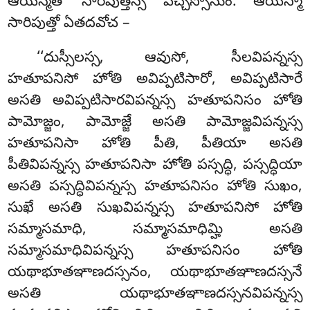
ఆయస్మతో సారిపుత్తస్స పచ్చస్సోసుం. ఆయస్మా
సారిపుత్తో ఏతదవోచ –
‘‘దుస్సీలస్స
, ఆవుసో, సీలవిపన్నస్స
హతూపనిసో హోతి అవిప్పటిసారో, అవిప్పటిసారే
అసతి అవిప్పటిసారవిపన్నస్స హతూపనిసం హోతి
పామోజ్జం, పామోజ్జే అసతి పామోజ్జవిపన్నస్స
హతూపనిసా హోతి పీతి, పీతియా అసతి
పీతివిపన్నస్స హతూపనిసా హోతి పస్సద్ధి, పస్సద్ధియా
అసతి పస్సద్ధివిపన్నస్స హతూపనిసం హోతి సుఖం,
సుఖే అసతి సుఖవిపన్నస్స హతూపనిసో హోతి
సమ్మాసమాధి, సమ్మాసమాధిమ్హి అసతి
సమ్మాసమాధివిపన్నస్స హతూపనిసం హోతి
యథాభూతఞాణదస్సనం, యథాభూతఞాణదస్సనే
అసతి యథాభూతఞాణదస్సనవిపన్నస్స