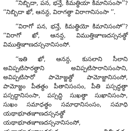
‘‘నిబ్బిదా, పన, భన్తే, కిమత్థియా కిమానిసంసా’’?
‘‘నిబ్బిదా ఖో, ఆనన్ద, విరాగత్థా విరాగానిసంసా
’’.
‘‘విరాగో పన, భన్తే, కిమత్థియో కిమానిసంసో’’?
‘‘విరాగో ఖో, ఆనన్ద, విముత్తిఞాణదస్సనత్థో
విముత్తిఞాణదస్సనానిసంసో.
‘‘ఇతి ఖో, ఆనన్ద, కుసలాని సీలాని
అవిప్పటిసారత్థాని అవిప్పటిసారానిసంసాని,
అవిప్పటిసారో
పామోజ్జత్థో పామోజ్జానిసంసో,
పామోజ్జం పీతత్థం పీతానిసంసం, పీతి పస్సద్ధత్థా
పస్సద్ధానిసంసా, పస్సద్ధి సుఖత్థా సుఖానిసంసా,
సుఖం సమాధత్థం సమాధానిసంసం, సమాధి
యథాభూతఞాణదస్సనత్థో
యథాభూతఞాణదస్సనానిసంసో,