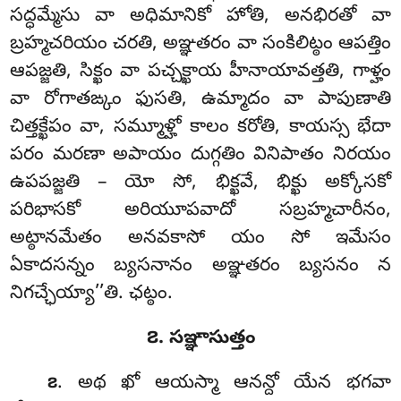
సద్ధమ్మేసు వా అధిమానికో హోతి, అనభిరతో వా
బ్రహ్మచరియం చరతి, అఞ్ఞతరం వా సంకిలిట్ఠం ఆపత్తిం
ఆపజ్జతి, సిక్ఖం వా పచ్చక్ఖాయ హీనాయావత్తతి, గాళ్హం
వా రోగాతఙ్కం ఫుసతి, ఉమ్మాదం వా పాపుణాతి
చిత్తక్ఖేపం వా, సమ్మూళ్హో కాలం కరోతి, కాయస్స భేదా
పరం మరణా అపాయం దుగ్గతిం వినిపాతం
నిరయం
ఉపపజ్జతి – యో సో, భిక్ఖవే, భిక్ఖు అక్కోసకో
పరిభాసకో అరియూపవాదో సబ్రహ్మచారీనం,
అట్ఠానమేతం అనవకాసో యం సో ఇమేసం
ఏకాదసన్నం బ్యసనానం అఞ్ఞతరం బ్యసనం న
నిగచ్ఛేయ్యా’’తి. ఛట్ఠం.
౭. సఞ్ఞాసుత్తం
. అథ
ఖో ఆయస్మా ఆనన్దో యేన భగవా
౭