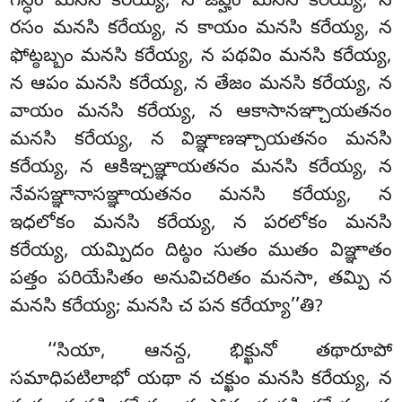
గన్ధం మనసి కరేయ్య, న జివ్హం మనసి కరేయ్య, న
రసం మనసి కరేయ్య, న కాయం మనసి కరేయ్య, న
ఫోట్ఠబ్బం మనసి కరేయ్య, న పథవిం మనసి కరేయ్య,
న ఆపం మనసి కరేయ్య, న తేజం మనసి కరేయ్య, న
వాయం మనసి కరేయ్య, న ఆకాసానఞ్చాయతనం
మనసి
కరేయ్య, న విఞ్ఞాణఞ్చాయతనం మనసి
కరేయ్య, న ఆకిఞ్చఞ్ఞాయతనం మనసి కరేయ్య, న
నేవసఞ్ఞానాసఞ్ఞాయతనం మనసి కరేయ్య, న
ఇధలోకం మనసి కరేయ్య, న పరలోకం మనసి
కరేయ్య, యమ్పిదం దిట్ఠం సుతం ముతం విఞ్ఞాతం
పత్తం పరియేసితం అనువిచరితం మనసా, తమ్పి న
మనసి కరేయ్య; మనసి చ పన కరేయ్యా’’తి?
‘‘సియా, ఆనన్ద, భిక్ఖునో తథారూపో
సమాధిపటిలాభో యథా న చక్ఖుం మనసి కరేయ్య, న