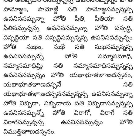
సతి అవిప్పటిసారసమ్పన్నస్స ఉపనిససమ్పన్నం హోతి
పామోజ్జం, పామోజ్జే సతి పామోజ్జసమ్పన్నస్స
ఉపనిససమ్పన్నా హోతి పీతి, పీతియా సతి
పీతిసమ్పన్నస్స ఉపనిససమ్పన్నా హోతి పస్సద్ధి,
పస్సద్ధియా సతి పస్సద్ధిసమ్పన్నస్స ఉపనిససమ్పన్నం
హోతి సుఖం, సుఖే సతి సుఖసమ్పన్నస్స
ఉపనిససమ్పన్నో హోతి సమ్మాసమాధి,
సమ్మాసమాధిమ్హి సతి సమ్మాసమాధిసమ్పన్నస్స
ఉపనిససమ్పన్నం హోతి యథాభూతఞాణదస్సనం,
యథాభూతఞాణదస్సనే సతి
యథాభూతఞాణదస్సనసమ్పన్నస్స ఉపనిససమ్పన్నా
హోతి నిబ్బిదా, నిబ్బిదాయ సతి నిబ్బిదాసమ్పన్నస్స
ఉపనిససమ్పన్నో హోతి విరాగో, విరాగే సతి
విరాగసమ్పన్నస్స ఉపనిససమ్పన్నం హోతి
విముత్తిఞాణదస్సనం.