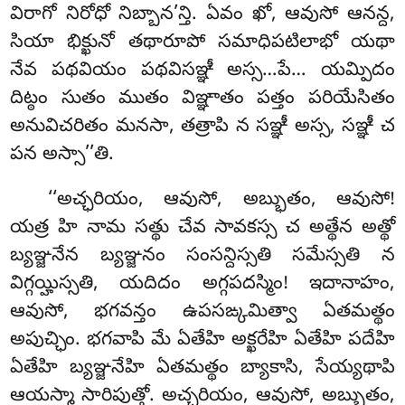
విరాగో నిరోధో నిబ్బాన’న్తి. ఏవం ఖో, ఆవుసో ఆనన్ద,
సియా భిక్ఖునో తథారూపో సమాధిపటిలాభో యథా
నేవ పథవియం పథవిసఞ్ఞీ అస్స…పే… యమ్పిదం
దిట్ఠం సుతం ముతం విఞ్ఞాతం పత్తం పరియేసితం
అనువిచరితం మనసా, తత్రాపి న సఞ్ఞీ అస్స, సఞ్ఞీ చ
పన అస్సా’’తి.
‘‘అచ్ఛరియం, ఆవుసో, అబ్భుతం, ఆవుసో!
యత్ర హి నామ సత్థు చేవ సావకస్స చ అత్థేన అత్థో
బ్యఞ్జనేన బ్యఞ్జనం సంసన్దిస్సతి సమేస్సతి న
విగ్గయ్హిస్సతి, యదిదం అగ్గపదస్మిం! ఇదానాహం,
ఆవుసో, భగవన్తం ఉపసఙ్కమిత్వా
ఏతమత్థం
అపుచ్ఛిం. భగవాపి మే ఏతేహి అక్ఖరేహి ఏతేహి పదేహి
ఏతేహి బ్యఞ్జనేహి ఏతమత్థం బ్యాకాసి, సేయ్యథాపి
ఆయస్మా సారిపుత్తో. అచ్ఛరియం, ఆవుసో, అబ్భుతం,