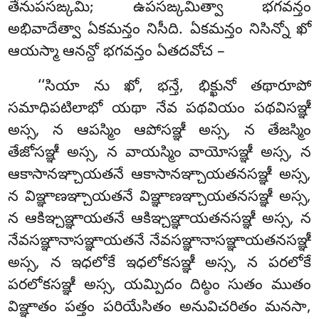
తేనుపసఙ్కమి; ఉపసఙ్కమిత్వా భగవన్తం
అభివాదేత్వా ఏకమన్తం నిసీది. ఏకమన్తం నిసిన్నో ఖో
ఆయస్మా ఆనన్దో భగవన్తం ఏతదవోచ –
‘‘సియా ను ఖో, భన్తే, భిక్ఖునో తథారూపో
సమాధిపటిలాభో యథా నేవ పథవియం పథవిసఞ్ఞీ
అస్స, న ఆపస్మిం ఆపోసఞ్ఞీ అస్స, న తేజస్మిం
తేజోసఞ్ఞీ అస్స, న వాయస్మిం వాయోసఞ్ఞీ అస్స, న
ఆకాసానఞ్చాయతనే ఆకాసానఞ్చాయతనసఞ్ఞీ అస్స,
న విఞ్ఞాణఞ్చాయతనే విఞ్ఞాణఞ్చాయతనసఞ్ఞీ అస్స,
న ఆకిఞ్చఞ్ఞాయతనే ఆకిఞ్చఞ్ఞాయతనసఞ్ఞీ అస్స, న
నేవసఞ్ఞానాసఞ్ఞాయతనే నేవసఞ్ఞానాసఞ్ఞాయతనసఞ్ఞీ
అస్స, న ఇధలోకే ఇధలోకసఞ్ఞీ అస్స, న పరలోకే
పరలోకసఞ్ఞీ అస్స, యమ్పిదం దిట్ఠం సుతం ముతం
విఞ్ఞాతం పత్తం పరియేసితం అనువిచరితం మనసా,