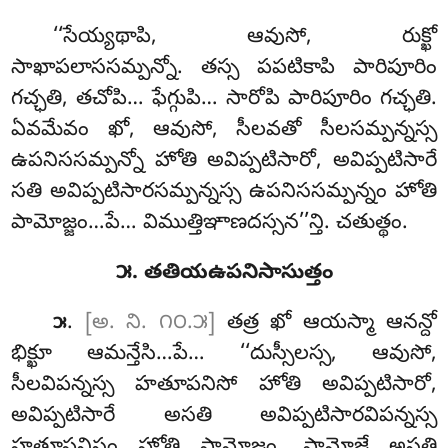
‘‘సేయ్యథాపి, ఆవుసో, రుక్ఖో
సాఖాపలాససమ్పన్నో. తస్స పపటికాపి పారిపూరిం
గచ్ఛతి, తచోపి… ఫేగ్గుపి… సారోపి పారిపూరిం గచ్ఛతి.
ఏవమేవం ఖో, ఆవుసో, సీలవతో సీలసమ్పన్నస్స
ఉపనిససమ్పన్నో హోతి అవిప్పటిసారో, అవిప్పటిసారే
సతి అవిప్పటిసారసమ్పన్నస్స ఉపనిససమ్పన్నం హోతి
పామోజ్జం…పే… విముత్తిఞాణదస్సన’’న్తి. చతుత్థం.
౫. తతియఉపనిసాసుత్తం
.
[అ. ని. ౧౦.౫]
తత్ర
ఖో ఆయస్మా ఆనన్దో
౫
భిక్ఖూ ఆమన్తేసి…పే… ‘‘దుస్సీలస్స, ఆవుసో,
సీలవిపన్నస్స హతూపనిసో హోతి అవిప్పటిసారో,
అవిప్పటిసారే అసతి అవిప్పటిసారవిపన్నస్స
హతూపనిసం హోతి పామోజ్జం, పామోజ్జే అసతి