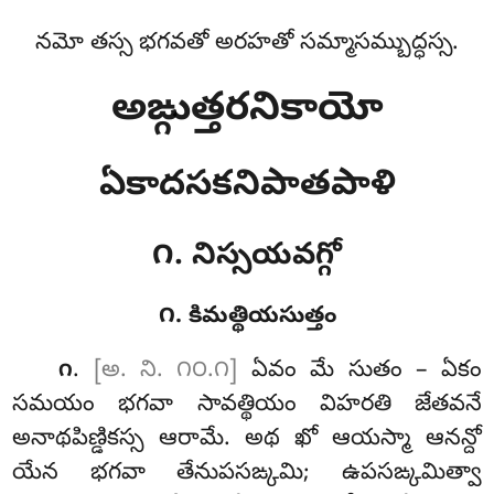
నమో తస్స భగవతో అరహతో సమ్మాసమ్బుద్ధస్స.
అఙ్గుత్తరనికాయో
ఏకాదసకనిపాతపాళి
౧. నిస్సయవగ్గో
౧. కిమత్థియసుత్తం
.
[అ. ని. ౧౦.౧]
ఏవం
మే సుతం – ఏకం
౧
సమయం భగవా సావత్థియం విహరతి జేతవనే
అనాథపిణ్డికస్స ఆరామే. అథ
ఖో ఆయస్మా ఆనన్దో
యేన భగవా తేనుపసఙ్కమి; ఉపసఙ్కమిత్వా