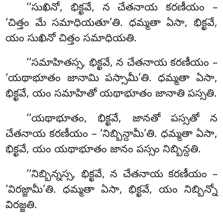
‘‘సుఖినో, భిక్ఖవే, న చేతనాయ కరణీయం –
‘చిత్తం మే సమాధియతూ’తి. ధమ్మతా ఏసా, భిక్ఖవే,
యం సుఖినో చిత్తం సమాధియతి.
‘‘సమాహితస్స
, భిక్ఖవే, న చేతనాయ కరణీయం –
‘యథాభూతం జానామి పస్సామీ’తి. ధమ్మతా ఏసా
,
భిక్ఖవే, యం సమాహితో యథాభూతం జానాతి పస్సతి.
‘‘యథాభూతం, భిక్ఖవే, జానతో పస్సతో న
చేతనాయ కరణీయం – ‘నిబ్బిన్దామీ’తి. ధమ్మతా ఏసా,
భిక్ఖవే, యం యథాభూతం జానం పస్సం నిబ్బిన్దతి.
‘‘నిబ్బిన్నస్స, భిక్ఖవే, న చేతనాయ కరణీయం –
‘విరజ్జామీ’తి. ధమ్మతా ఏసా, భిక్ఖవే, యం నిబ్బిన్నో
విరజ్జతి.