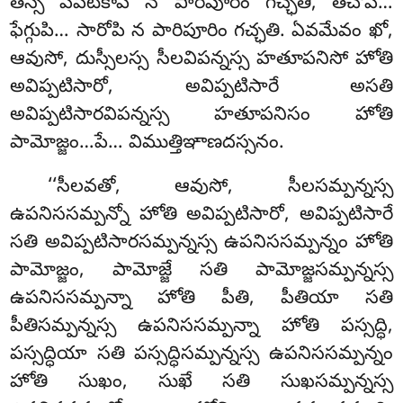
తస్స పపటికాపి న పారిపూరిం గచ్ఛతి, తచోపి…
ఫేగ్గుపి… సారోపి న పారిపూరిం గచ్ఛతి. ఏవమేవం ఖో,
ఆవుసో, దుస్సీలస్స సీలవిపన్నస్స హతూపనిసో హోతి
అవిప్పటిసారో, అవిప్పటిసారే అసతి
అవిప్పటిసారవిపన్నస్స హతూపనిసం హోతి
పామోజ్జం…పే… విముత్తిఞాణదస్సనం.
‘‘సీలవతో, ఆవుసో, సీలసమ్పన్నస్స
ఉపనిససమ్పన్నో హోతి అవిప్పటిసారో, అవిప్పటిసారే
సతి అవిప్పటిసారసమ్పన్నస్స ఉపనిససమ్పన్నం హోతి
పామోజ్జం, పామోజ్జే సతి పామోజ్జసమ్పన్నస్స
ఉపనిససమ్పన్నా హోతి పీతి, పీతియా సతి
పీతిసమ్పన్నస్స ఉపనిససమ్పన్నా
హోతి పస్సద్ధి,
పస్సద్ధియా సతి పస్సద్ధిసమ్పన్నస్స ఉపనిససమ్పన్నం
హోతి సుఖం, సుఖే సతి సుఖసమ్పన్నస్స