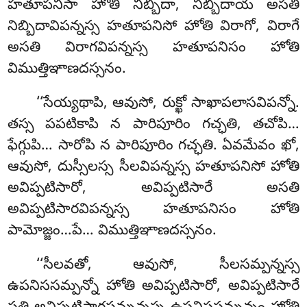
హతూపనిసా హోతి నిబ్బిదా
, నిబ్బిదాయ అసతి
నిబ్బిదావిపన్నస్స హతూపనిసో హోతి విరాగో, విరాగే
అసతి విరాగవిపన్నస్స హతూపనిసం హోతి
విముత్తిఞాణదస్సనం.
‘‘సేయ్యథాపి, ఆవుసో, రుక్ఖో సాఖాపలాసవిపన్నో.
తస్స పపటికాపి న పారిపూరిం గచ్ఛతి, తచోపి…
ఫేగ్గుపి… సారోపి న పారిపూరిం గచ్ఛతి. ఏవమేవం ఖో,
ఆవుసో, దుస్సీలస్స సీలవిపన్నస్స హతూపనిసో హోతి
అవిప్పటిసారో, అవిప్పటిసారే అసతి
అవిప్పటిసారవిపన్నస్స హతూపనిసం హోతి
పామోజ్జం…పే… విముత్తిఞాణదస్సనం.
‘‘సీలవతో, ఆవుసో, సీలసమ్పన్నస్స
ఉపనిససమ్పన్నో హోతి అవిప్పటిసారో, అవిప్పటిసారే