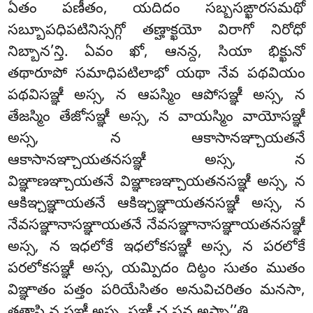
ఏతం పణీతం, యదిదం సబ్బసఙ్ఖారసమథో
సబ్బూపధిపటినిస్సగ్గో తణ్హాక్ఖయో విరాగో నిరోధో
నిబ్బాన’న్తి. ఏవం ఖో, ఆనన్ద, సియా భిక్ఖునో
తథారూపో సమాధిపటిలాభో యథా నేవ పథవియం
పథవిసఞ్ఞీ అస్స, న ఆపస్మిం ఆపోసఞ్ఞీ అస్స, న
తేజస్మిం తేజోసఞ్ఞీ అస్స, న వాయస్మిం వాయోసఞ్ఞీ
అస్స, న ఆకాసానఞ్చాయతనే
ఆకాసానఞ్చాయతనసఞ్ఞీ అస్స, న
విఞ్ఞాణఞ్చాయతనే విఞ్ఞాణఞ్చాయతనసఞ్ఞీ
అస్స, న
ఆకిఞ్చఞ్ఞాయతనే ఆకిఞ్చఞ్ఞాయతనసఞ్ఞీ అస్స, న
నేవసఞ్ఞానాసఞ్ఞాయతనే నేవసఞ్ఞానాసఞ్ఞాయతనసఞ్ఞీ
అస్స, న ఇధలోకే ఇధలోకసఞ్ఞీ అస్స, న పరలోకే
పరలోకసఞ్ఞీ అస్స, యమ్పిదం దిట్ఠం సుతం ముతం
విఞ్ఞాతం పత్తం పరియేసితం అనువిచరితం మనసా,