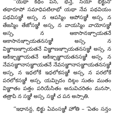
‘‘యథా కథం పన, భన్తే, సియా భిక్ఖునో
తథారూపో సమాధిపటిలాభో యథా నేవ పథవియం
పథవిసఞ్ఞీ అస్స, న ఆపస్మిం ఆపోసఞ్ఞీ అస్స, న
తేజస్మిం తేజోసఞ్ఞీ అస్స, న వాయస్మిం వాయోసఞ్ఞీ
అస్స, న ఆకాసానఞ్చాయతనే
ఆకాసానఞ్చాయతనసఞ్ఞీ అస్స, న
విఞ్ఞాణఞ్చాయతనే విఞ్ఞాణఞ్చాయతనసఞ్ఞీ అస్స, న
ఆకిఞ్చఞ్ఞాయతనే ఆకిఞ్చఞ్ఞాయతనసఞ్ఞీ
అస్స, న
నేవసఞ్ఞానాసఞ్ఞాయతనే నేవసఞ్ఞానాసఞ్ఞాయతనసఞ్ఞీ
అస్స, న ఇధలోకే ఇధలోకసఞ్ఞీ అస్స, న పరలోకే
పరలోకసఞ్ఞీ అస్స, యమ్పిదం దిట్ఠం సుతం ముతం
విఞ్ఞాతం పత్తం పరియేసితం అనువిచరితం మనసా,
తత్రాపి న సఞ్ఞీ అస్స, సఞ్ఞీ చ పన అస్సాతి.
‘‘ఇధానన్ద, భిక్ఖు ఏవంసఞ్ఞీ హోతి – ‘ఏతం సన్తం