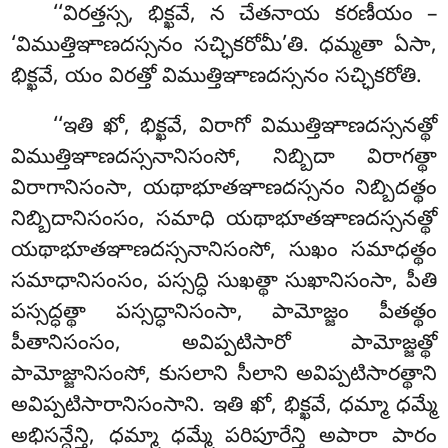
‘‘విరత్తస్స, భిక్ఖవే, న చేతనాయ కరణీయం –
‘విముత్తిఞాణదస్సనం సచ్ఛికరోమీ’తి. ధమ్మతా ఏసా,
భిక్ఖవే, యం విరత్తో విముత్తిఞాణదస్సనం సచ్ఛికరోతి.
‘‘ఇతి ఖో, భిక్ఖవే, విరాగో విముత్తిఞాణదస్సనత్థో
విముత్తిఞాణదస్సనానిసంసో, నిబ్బిదా విరాగత్థా
విరాగానిసంసా, యథాభూతఞాణదస్సనం నిబ్బిదత్థం
నిబ్బిదానిసంసం, సమాధి యథాభూతఞాణదస్సనత్థో
యథాభూతఞాణదస్సనానిసంసో, సుఖం సమాధత్థం
సమాధానిసంసం, పస్సద్ధి సుఖత్థా సుఖానిసంసా, పీతి
పస్సద్ధత్థా పస్సద్ధానిసంసా, పామోజ్జం పీతత్థం
పీతానిసంసం, అవిప్పటిసారో పామోజ్జత్థో
పామోజ్జానిసంసో, కుసలాని సీలాని అవిప్పటిసారత్థాని
అవిప్పటిసారానిసంసాని. ఇతి ఖో, భిక్ఖవే, ధమ్మా ధమ్మే
అభిసన్దేన్తి, ధమ్మా ధమ్మే పరిపూరేన్తి అపారా పారం