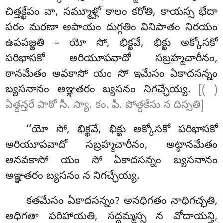
చిత్తక్ఖేపం వా, సమ్మూళ్హో కాలం కరోతి, కాయస్స భేదా
పరం మరణా అపాయం దుగ్గతిం వినిపాతం నిరయం
ఉపపజ్జతి – యో సో, భిక్ఖవే, భిక్ఖు అక్కోసకో
పరిభాసకో అరియూపవాదో సబ్రహ్మచారీనం,
ఠానమేతం అవకాసో యం సో ఇమేసం ఏకాదసన్నం
బ్యసనానం అఞ్ఞతరం బ్యసనం నిగచ్ఛేయ్య.
[( )
ఏత్థన్తరే పాఠో సీ. స్యా. కం. పీ. పోత్థకేసు న దిస్సతి]
‘‘యో సో, భిక్ఖవే, భిక్ఖు అక్కోసకో పరిభాసకో
అరియూపవాదో సబ్రహ్మచారీనం, అట్ఠానమేతం
అనవకాసో యం సో ఏకాదసన్నం బ్యసనానం
అఞ్ఞతరం బ్యసనం న నిగచ్ఛేయ్య.
కతమేసం
ఏకాదసన్నం? అనధిగతం నాధిగచ్ఛతి,
అధిగతా పరిహాయతి, సద్ధమ్మస్స న వోదాయన్తి,