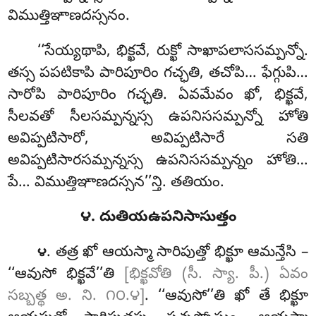
విముత్తిఞాణదస్సనం.
‘‘సేయ్యథాపి, భిక్ఖవే, రుక్ఖో సాఖాపలాససమ్పన్నో.
తస్స పపటికాపి పారిపూరిం గచ్ఛతి, తచోపి… ఫేగ్గుపి…
సారోపి పారిపూరిం గచ్ఛతి. ఏవమేవం ఖో, భిక్ఖవే,
సీలవతో సీలసమ్పన్నస్స ఉపనిససమ్పన్నో హోతి
అవిప్పటిసారో, అవిప్పటిసారే సతి
అవిప్పటిసారసమ్పన్నస్స ఉపనిససమ్పన్నం హోతి…
పే… విముత్తిఞాణదస్సన’’న్తి. తతియం.
౪. దుతియఉపనిసాసుత్తం
. తత్ర
ఖో ఆయస్మా సారిపుత్తో భిక్ఖూ ఆమన్తేసి –
౪
‘‘ఆవుసో భిక్ఖవే’’తి
[భిక్ఖవోతి (సీ. స్యా. పీ.) ఏవం
సబ్బత్థ అ. ని. ౧౦.౪]
. ‘‘ఆవుసో’’తి ఖో తే భిక్ఖూ