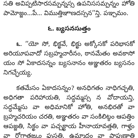
సతి అవిప్పటిసారసమ్పన్నస్స ఉపనిససమ్పన్నం హోతి
పామోజ్జం…పే… విముత్తిఞాణదస్సన’’న్తి. పఞ్చమం.
౬. బ్యసనసుత్తం
. ‘‘యో సో, భిక్ఖవే, భిక్ఖు అక్కోసకో పరిభాసకో
౬
అరియూపవాదో సబ్రహ్మచారీనం, ఠానమేతం అవకాసో
యం సో ఏకాదసన్నం బ్యసనానం అఞ్ఞతరం బ్యసనం
నిగచ్ఛేయ్య.
కతమేసం ఏకాదసన్నం? అనధిగతం నాధిగచ్ఛతి,
అధిగతా పరిహాయతి, సద్ధమ్మస్స న వోదాయన్తి,
సద్ధమ్మేసు వా అధిమానికో హోతి, అనభిరతో వా
బ్రహ్మచరియం చరతి, అఞ్ఞతరం వా సంకిలిట్ఠం
ఆపత్తిం
ఆపజ్జతి, సిక్ఖం వా పచ్చక్ఖాయ హీనాయావత్తతి, గాళ్హం
వా రోగాతఙ్కం ఫుసతి, ఉమ్మాదం వా పాపుణాతి