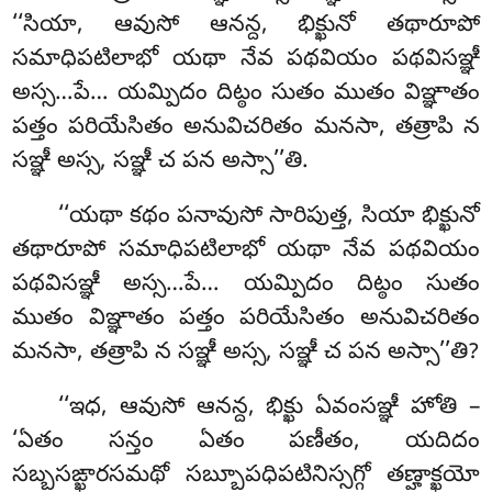
‘‘సియా, ఆవుసో ఆనన్ద, భిక్ఖునో తథారూపో
సమాధిపటిలాభో యథా నేవ పథవియం పథవిసఞ్ఞీ
అస్స…పే… యమ్పిదం దిట్ఠం సుతం ముతం విఞ్ఞాతం
పత్తం పరియేసితం అనువిచరితం మనసా, తత్రాపి న
సఞ్ఞీ అస్స, సఞ్ఞీ చ పన అస్సా’’తి.
‘‘యథా కథం పనావుసో సారిపుత్త, సియా భిక్ఖునో
తథారూపో సమాధిపటిలాభో యథా నేవ పథవియం
పథవిసఞ్ఞీ అస్స…పే… యమ్పిదం దిట్ఠం సుతం
ముతం విఞ్ఞాతం పత్తం పరియేసితం అనువిచరితం
మనసా, తత్రాపి న సఞ్ఞీ అస్స
, సఞ్ఞీ చ పన అస్సా’’తి?
‘‘ఇధ, ఆవుసో ఆనన్ద, భిక్ఖు ఏవంసఞ్ఞీ హోతి –
‘ఏతం సన్తం ఏతం పణీతం, యదిదం
సబ్బసఙ్ఖారసమథో సబ్బూపధిపటినిస్సగ్గో తణ్హాక్ఖయో