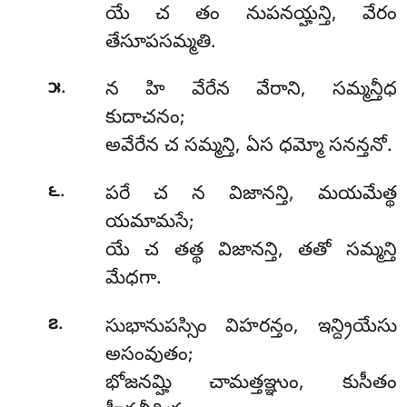
యే చ తం నుపనయ్హన్తి, వేరం
తేసూపసమ్మతి.
.
౫
న
హి వేరేన వేరాని, సమ్మన్తీధ
కుదాచనం;
అవేరేన చ సమ్మన్తి, ఏస ధమ్మో సనన్తనో.
.
౬
పరే
చ న విజానన్తి, మయమేత్థ
యమామసే;
యే చ తత్థ విజానన్తి, తతో సమ్మన్తి
మేధగా.
.
౭
సుభానుపస్సిం విహరన్తం, ఇన్ద్రియేసు
అసంవుతం;
భోజనమ్హి చామత్తఞ్ఞుం, కుసీతం