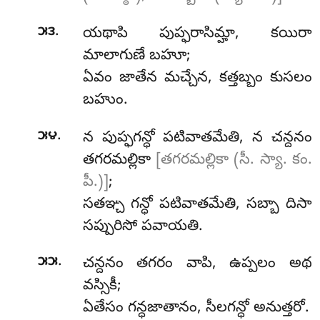
.
౫౩
యథాపి
పుప్ఫరాసిమ్హా, కయిరా
మాలాగుణే బహూ;
ఏవం జాతేన మచ్చేన, కత్తబ్బం కుసలం
బహుం.
.
౫౪
న పుప్ఫగన్ధో పటివాతమేతి, న చన్దనం
తగరమల్లికా
[తగరమల్లికా (సీ. స్యా. కం.
పీ.)]
;
సతఞ్చ గన్ధో పటివాతమేతి, సబ్బా దిసా
సప్పురిసో పవాయతి.
.
౫౫
చన్దనం తగరం వాపి, ఉప్పలం అథ
వస్సికీ;
ఏతేసం గన్ధజాతానం, సీలగన్ధో అనుత్తరో.