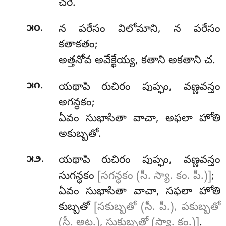
చరే.
.
౫౦
న పరేసం విలోమాని, న పరేసం
కతాకతం;
అత్తనోవ అవేక్ఖేయ్య, కతాని అకతాని చ.
.
౫౧
యథాపి
రుచిరం పుప్ఫం, వణ్ణవన్తం
అగన్ధకం;
ఏవం సుభాసితా వాచా, అఫలా హోతి
అకుబ్బతో.
.
౫౨
యథాపి
రుచిరం పుప్ఫం, వణ్ణవన్తం
సుగన్ధకం
[సగన్ధకం (సీ. స్యా. కం. పీ.)]
;
ఏవం సుభాసితా వాచా, సఫలా హోతి
కుబ్బతో
[సకుబ్బతో (సీ. పీ.), పకుబ్బతో
(సీ. అట్ఠ.), సుకుబ్బతో (స్యా. కం.)]
.