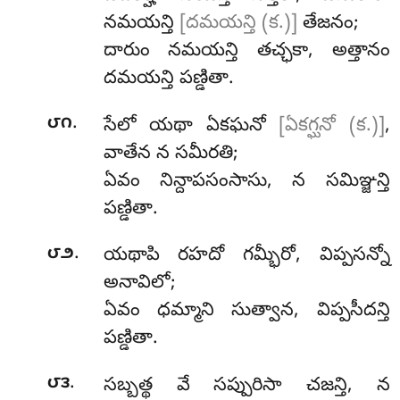
నమయన్తి
[దమయన్తి (క.)]
తేజనం;
దారుం నమయన్తి తచ్ఛకా, అత్తానం
దమయన్తి పణ్డితా.
.
౮౧
సేలో యథా ఏకఘనో
[ఏకగ్ఘనో (క.)]
,
వాతేన న సమీరతి;
ఏవం నిన్దాపసంసాసు, న సమిఞ్జన్తి
పణ్డితా.
.
౮౨
యథాపి రహదో గమ్భీరో, విప్పసన్నో
అనావిలో;
ఏవం ధమ్మాని సుత్వాన, విప్పసీదన్తి
పణ్డితా.
.
౮౩
సబ్బత్థ వే సప్పురిసా చజన్తి, న