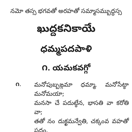
నమో తస్స భగవతో అరహతో సమ్మాసమ్బుద్ధస్స
ఖుద్దకనికాయే
ధమ్మపదపాళి
౧. యమకవగ్గో
.
౧
మనోపుబ్బఙ్గమా
ధమ్మా, మనోసేట్ఠా
మనోమయా;
మనసా చే పదుట్ఠేన, భాసతి వా కరోతి
వా;
తతో నం దుక్ఖమన్వేతి, చక్కంవ వహతో
పదం.