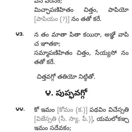
పన వేరినం;
మిచ్ఛాపణిహితం చిత్తం, పాపియో
[పాపియం (?)]
నం తతో కరే.
.
౪౩
న తం మాతా పితా కయిరా, అఞ్ఞే వాపి
చ ఞాతకా;
సమ్మాపణిహితం చిత్తం, సేయ్యసో నం
తతో కరే.
చిత్తవగ్గో తతియో నిట్ఠితో.
౪. పుప్ఫవగ్గో
.
౪౪
కో
ఇమం
[కోమం (క.)]
పథవిం విచేస్సతి
[విజేస్సతి (సీ. స్యా. పీ.)]
, యమలోకఞ్చ
ఇమం సదేవకం;