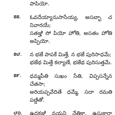
పాపియో.
.
౭౭
ఓవదేయ్యానుసాసేయ్య, అసబ్భా చ
నివారయే;
సతఞ్హి సో పియో హోతి, అసతం హోతి
అప్పియో.
.
౭౮
న భజే పాపకే మిత్తే, న భజే పురిసాధమే;
భజేథ మిత్తే కల్యాణే, భజేథ పురిసుత్తమే.
.
౭౯
ధమ్మపీతి
సుఖం సేతి, విప్పసన్నేన
చేతసా;
అరియప్పవేదితే ధమ్మే, సదా రమతి
పణ్డితో.
.
౮౦
ఉదకఞ్హి
నయన్తి నేత్తికా, ఉసుకారా