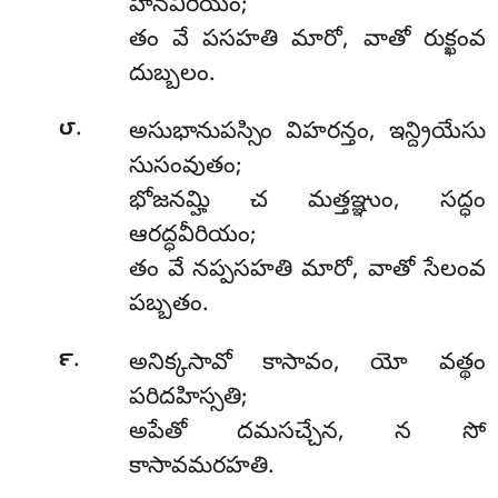
హీనవీరియం;
తం వే పసహతి మారో, వాతో రుక్ఖంవ
దుబ్బలం.
.
౮
అసుభానుపస్సిం విహరన్తం, ఇన్ద్రియేసు
సుసంవుతం;
భోజనమ్హి చ మత్తఞ్ఞుం, సద్ధం
ఆరద్ధవీరియం;
తం వే నప్పసహతి మారో, వాతో సేలంవ
పబ్బతం.
.
౯
అనిక్కసావో కాసావం, యో వత్థం
పరిదహిస్సతి;
అపేతో దమసచ్చేన, న సో
కాసావమరహతి.