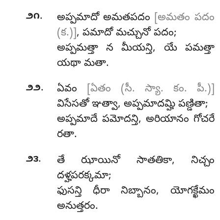
.
౨౧
అప్పమాదో
అమతపదం
[అమతం పదం
(క.)]
, పమాదో మచ్చునో పదం;
అప్పమత్తా న మీయన్తి, యే పమత్తా
యథా మతా.
.
౨౨
ఏవం
[ఏతం (సీ. స్యా. కం. పీ.)]
విసేసతో ఞత్వా, అప్పమాదమ్హి పణ్డితా;
అప్పమాదే పమోదన్తి, అరియానం గోచరే
రతా.
.
౨౩
తే ఝాయినో సాతతికా, నిచ్చం
దళ్హపరక్కమా;
ఫుసన్తి ధీరా నిబ్బానం, యోగక్ఖేమం
అనుత్తరం.