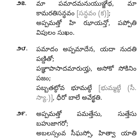
.
౨౭
మా పమాదమనుయుఞ్జేథ, మా
కామరతిసన్థవం
[సన్ధవం (క)]
;
అప్పమత్తో హి ఝాయన్తో, పప్పోతి
విపులం సుఖం.
.
౨౮
పమాదం అప్పమాదేన, యదా నుదతి
పణ్డితో;
పఞ్ఞాపాసాదమారుయ్హ, అసోకో సోకినిం
పజం;
పబ్బతట్ఠోవ భూమట్ఠే
[భుమ్మట్ఠే (సీ.
స్యా.)]
, ధీరో బాలే అవేక్ఖతి.
.
౨౯
అప్పమత్తో
పమత్తేసు, సుత్తేసు
బహుజాగరో;
అబలస్సంవ
సీఘస్సో, హిత్వా యాతి