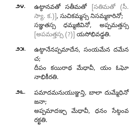
.
౨౪
ఉట్ఠానవతో సతీమతో
[సతిమతో (సీ.
స్యా. క.)]
, సుచికమ్మస్స నిసమ్మకారినో;
సఞ్ఞతస్స ధమ్మజీవినో, అప్పమత్తస్స
[అపమత్తస్స (?)]
యసోభివడ్ఢతి.
.
౨౫
ఉట్ఠానేనప్పమాదేన
, సంయమేన దమేన
చ;
దీపం కయిరాథ మేధావీ, యం ఓఘో
నాభికీరతి.
.
౨౬
పమాదమనుయుఞ్జన్తి, బాలా దుమ్మేధినో
జనా;
అప్పమాదఞ్చ మేధావీ, ధనం సేట్ఠంవ
రక్ఖతి.