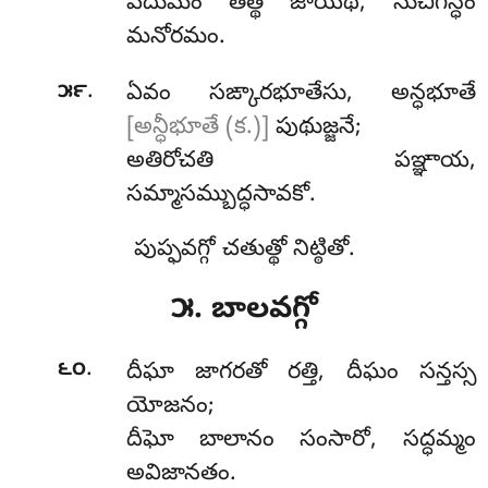
పదుమం తత్థ జాయేథ, సుచిగన్ధం
మనోరమం.
.
౫౯
ఏవం
సఙ్కారభూతేసు, అన్ధభూతే
[అన్ధీభూతే (క.)]
పుథుజ్జనే;
అతిరోచతి పఞ్ఞాయ,
సమ్మాసమ్బుద్ధసావకో.
పుప్ఫవగ్గో చతుత్థో నిట్ఠితో.
౫. బాలవగ్గో
.
౬౦
దీఘా
జాగరతో రత్తి, దీఘం సన్తస్స
యోజనం;
దీఘో బాలానం సంసారో, సద్ధమ్మం
అవిజానతం.