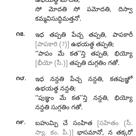
ఉభయత్థ మోదతి;
సో మోదతి సో పమోదతి, దిస్వా
కమ్మవిసుద్ధిమత్తనో.
.
౧౭
ఇధ తప్పతి పేచ్చ తప్పతి, పాపకారీ
[పాపకారి (?)]
ఉభయత్థ తప్పతి;
‘‘పాపం మే కత’’న్తి తప్పతి, భియ్యో
[భీయో (సీ.)]
తప్పతి దుగ్గతిం గతో.
.
౧౮
ఇధ నన్దతి పేచ్చ నన్దతి, కతపుఞ్ఞో
ఉభయత్థ నన్దతి;
‘‘పుఞ్ఞం మే కత’’న్తి నన్దతి, భియ్యో
నన్దతి సుగ్గతిం గతో.
.
౧౯
బహుమ్పి చే సంహిత
[సహితం (సీ.
స్యా. కం. పీ.)]
భాసమానో, న తక్కరో