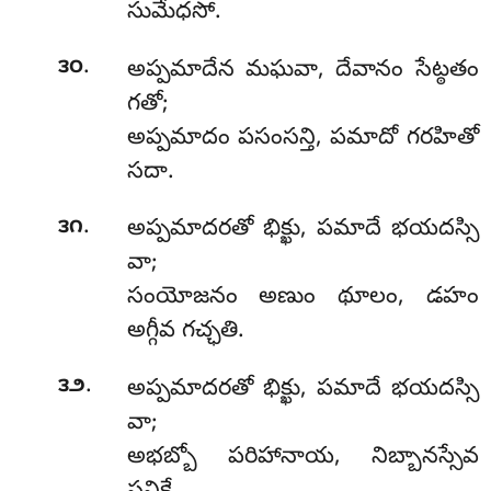
సుమేధసో.
.
౩౦
అప్పమాదేన మఘవా, దేవానం సేట్ఠతం
గతో;
అప్పమాదం పసంసన్తి, పమాదో గరహితో
సదా.
.
౩౧
అప్పమాదరతో భిక్ఖు, పమాదే భయదస్సి
వా;
సంయోజనం అణుం థూలం, డహం
అగ్గీవ గచ్ఛతి.
.
౩౨
అప్పమాదరతో భిక్ఖు, పమాదే భయదస్సి
వా;
అభబ్బో పరిహానాయ, నిబ్బానస్సేవ