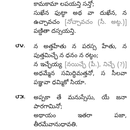
కామకామా లపయన్తి సన్తో;
సుఖేన ఫుట్ఠా అథ వా దుఖేన, న
ఉచ్చావచం
[నోచ్చావచం (సీ. అట్ఠ.)]
పణ్డితా దస్సయన్తి.
.
౮౪
న
అత్తహేతు న పరస్స హేతు, న
పుత్తమిచ్ఛే న ధనం న రట్ఠం;
న ఇచ్ఛేయ్య
[నయిచ్ఛే (పీ.), నిచ్ఛే (?)]
అధమ్మేన సమిద్ధిమత్తనో, స సీలవా
పఞ్ఞవా ధమ్మికో సియా.
.
౮౫
అప్పకా తే మనుస్సేసు, యే జనా
పారగామినో;
అథాయం ఇతరా పజా,
తీరమేవానుధావతి.