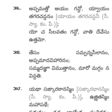
.
౫౬
అప్పమత్తో అయం గన్ధో, య్వాయం
తగరచన్దనం
[యాయం తగరచన్దనీ (సీ.
స్యా. కం. పీ.)]
;
యో చ సీలవతం గన్ధో, వాతి దేవేసు
ఉత్తమో.
.
౫౭
తేసం సమ్పన్నసీలానం,
అప్పమాదవిహారినం;
సమ్మదఞ్ఞా విముత్తానం, మారో మగ్గం న
విన్దతి.
.
౫౮
యథా సఙ్కారఠానస్మిం
[సఙ్కారధానస్మిం
(సీ. స్యా. కం. పీ.)]
, ఉజ్ఝితస్మిం
మహాపథే;