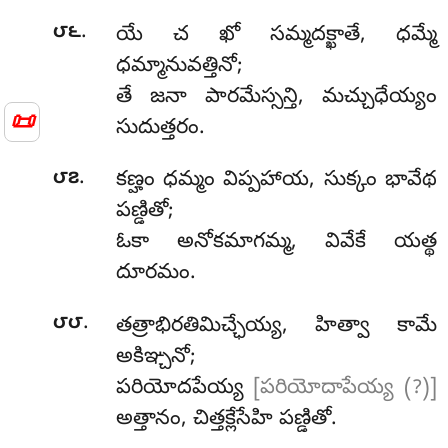
.
౮౬
యే
చ ఖో సమ్మదక్ఖాతే, ధమ్మే
ధమ్మానువత్తినో;
తే జనా పారమేస్సన్తి, మచ్చుధేయ్యం
📜
సుదుత్తరం.
.
౮౭
కణ్హం
ధమ్మం విప్పహాయ, సుక్కం భావేథ
పణ్డితో;
ఓకా అనోకమాగమ్మ, వివేకే యత్థ
దూరమం.
.
౮౮
తత్రాభిరతిమిచ్ఛేయ్య, హిత్వా కామే
అకిఞ్చనో;
పరియోదపేయ్య
[పరియోదాపేయ్య (?)]
అత్తానం, చిత్తక్లేసేహి పణ్డితో.