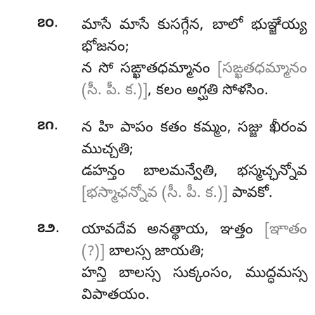
.
౭౦
మాసే మాసే కుసగ్గేన, బాలో భుఞ్జేయ్య
భోజనం;
న సో సఙ్ఖాతధమ్మానం
[సఙ్ఖతధమ్మానం
(సీ. పీ. క.)]
, కలం అగ్ఘతి సోళసిం.
.
౭౧
న హి పాపం కతం కమ్మం, సజ్జు ఖీరంవ
ముచ్చతి;
డహన్తం బాలమన్వేతి, భస్మచ్ఛన్నోవ
[భస్మాఛన్నోవ (సీ. పీ. క.)]
పావకో.
.
౭౨
యావదేవ అనత్థాయ, ఞత్తం
[ఞాతం
(?)]
బాలస్స జాయతి;
హన్తి బాలస్స సుక్కంసం, ముద్ధమస్స
విపాతయం.