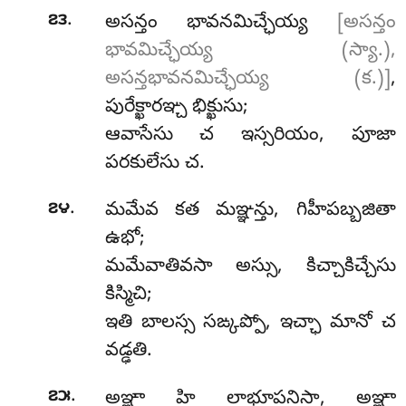
.
౭౩
అసన్తం
భావనమిచ్ఛేయ్య
[అసన్తం
భావమిచ్ఛేయ్య (స్యా.),
అసన్తభావనమిచ్ఛేయ్య (క.)]
,
పురేక్ఖారఞ్చ భిక్ఖుసు;
ఆవాసేసు చ ఇస్సరియం, పూజా
పరకులేసు చ.
.
౭౪
మమేవ
కత మఞ్ఞన్తు, గిహీపబ్బజితా
ఉభో;
మమేవాతివసా అస్సు, కిచ్చాకిచ్చేసు
కిస్మిచి;
ఇతి బాలస్స సఙ్కప్పో, ఇచ్ఛా మానో చ
వడ్ఢతి.
.
౭౫
అఞ్ఞా హి లాభూపనిసా, అఞ్ఞా