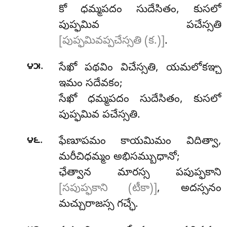
కో ధమ్మపదం సుదేసితం, కుసలో
పుప్ఫమివ పచేస్సతి
[పుప్ఫమివప్పచేస్సతి (క.)]
.
.
౪౫
సేఖో పథవిం విచేస్సతి, యమలోకఞ్చ
ఇమం సదేవకం;
సేఖో ధమ్మపదం సుదేసితం, కుసలో
పుప్ఫమివ పచేస్సతి.
.
౪౬
ఫేణూపమం
కాయమిమం విదిత్వా,
మరీచిధమ్మం అభిసమ్బుధానో;
ఛేత్వాన మారస్స పపుప్ఫకాని
[సపుప్ఫకాని (టీకా)]
, అదస్సనం
మచ్చురాజస్స గచ్ఛే.