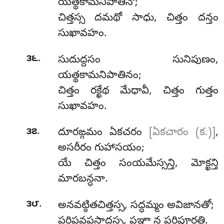
యత్థకామనిపాతినో;
చిత్తస్స దమథో సాధు, చిత్తం దన్తం
సుఖావహం.
.
౩౬
సుదుద్దసం
సునిపుణం,
యత్థకామనిపాతినం;
చిత్తం రక్ఖేథ మేధావీ, చిత్తం గుత్తం
సుఖావహం.
.
౩౭
దూరఙ్గమం ఏకచరం
[ఏకచారం (క.)]
,
అసరీరం గుహాసయం;
యే
చిత్తం సంయమేస్సన్తి, మోక్ఖన్తి
మారబన్ధనా.
.
౩౮
అనవట్ఠితచిత్తస్స, సద్ధమ్మం అవిజానతో;
పరిప్లవపసాదస్స, పఞ్ఞా న పరిపూరతి.