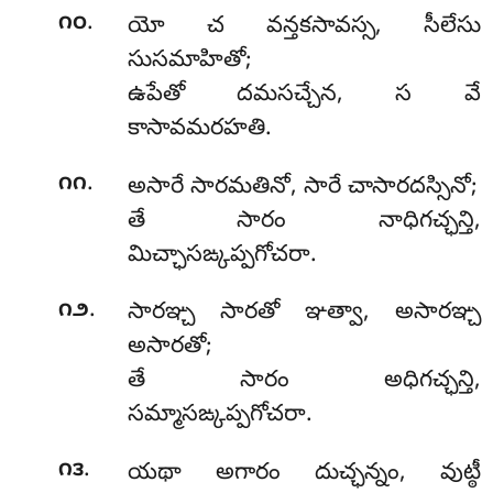
.
౧౦
యో చ వన్తకసావస్స, సీలేసు
సుసమాహితో;
ఉపేతో దమసచ్చేన, స వే
కాసావమరహతి.
.
౧౧
అసారే సారమతినో, సారే చాసారదస్సినో;
తే సారం నాధిగచ్ఛన్తి,
మిచ్ఛాసఙ్కప్పగోచరా.
.
౧౨
సారఞ్చ
సారతో ఞత్వా, అసారఞ్చ
అసారతో;
తే సారం అధిగచ్ఛన్తి,
సమ్మాసఙ్కప్పగోచరా.
.
౧౩
యథా అగారం దుచ్ఛన్నం, వుట్ఠీ