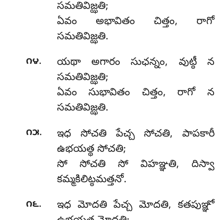
సమతివిజ్ఝతి;
ఏవం అభావితం చిత్తం, రాగో
సమతివిజ్ఝతి.
.
౧౪
యథా
అగారం సుఛన్నం, వుట్ఠీ న
సమతివిజ్ఝతి;
ఏవం సుభావితం చిత్తం, రాగో న
సమతివిజ్ఝతి.
.
౧౫
ఇధ
సోచతి పేచ్చ సోచతి, పాపకారీ
ఉభయత్థ సోచతి;
సో సోచతి సో విహఞ్ఞతి, దిస్వా
కమ్మకిలిట్ఠమత్తనో.
.
౧౬
ఇధ మోదతి పేచ్చ మోదతి, కతపుఞ్ఞో