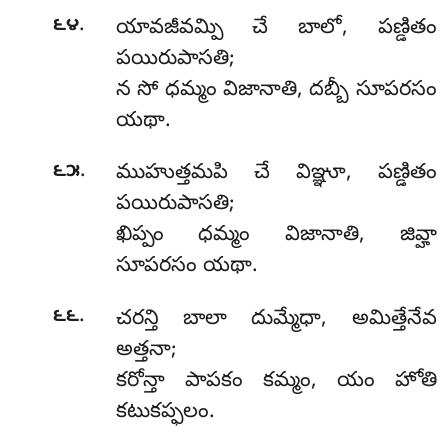
.
౬౪
యావజీవమ్పి చే బాలో, పణ్డితం
పయిరుపాసతి;
న సో ధమ్మం విజానాతి, దబ్బీ సూపరసం
యథా.
.
౬౫
ముహుత్తమపి
చే విఞ్ఞూ, పణ్డితం
పయిరుపాసతి;
ఖిప్పం ధమ్మం విజానాతి, జివ్హా
సూపరసం యథా.
.
౬౬
చరన్తి బాలా దుమ్మేధా, అమిత్తేనేవ
అత్తనా;
కరోన్తా పాపకం కమ్మం, యం హోతి
కటుకప్ఫలం.