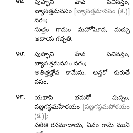
.
౪౭
పుప్ఫాని హేవ పచినన్తం,
బ్యాసత్తమనసం
[బ్యాసత్తమానసం (క.)]
నరం;
సుత్తం గామం మహోఘోవ, మచ్చు
ఆదాయ గచ్ఛతి.
.
౪౮
పుప్ఫాని హేవ పచినన్తం,
బ్యాసత్తమనసం నరం;
అతిత్తఞ్ఞేవ కామేసు, అన్తకో కురుతే
వసం.
.
౪౯
యథాపి భమరో పుప్ఫం,
వణ్ణగన్ధమహేఠయం
[వణ్ణగన్ధమపోఠయం
(క.)]
;
పలేతి రసమాదాయ, ఏవం గామే మునీ