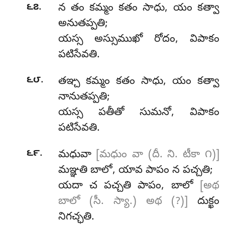
.
౬౭
న
తం కమ్మం కతం సాధు, యం కత్వా
అనుతప్పతి;
యస్స అస్సుముఖో రోదం, విపాకం
పటిసేవతి.
.
౬౮
తఞ్చ
కమ్మం కతం సాధు, యం కత్వా
నానుతప్పతి;
యస్స పతీతో సుమనో, విపాకం
పటిసేవతి.
.
౬౯
మధువా
[మధుం వా (దీ. ని. టీకా ౧)]
మఞ్ఞతి బాలో, యావ పాపం న పచ్చతి;
యదా చ పచ్చతి పాపం, బాలో
[అథ
బాలో (సీ. స్యా.) అథ (?)]
దుక్ఖం
నిగచ్ఛతి.