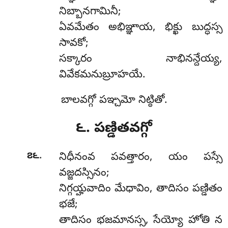
నిబ్బానగామినీ;
ఏవమేతం అభిఞ్ఞాయ, భిక్ఖు బుద్ధస్స
సావకో;
సక్కారం నాభినన్దేయ్య,
వివేకమనుబ్రూహయే.
బాలవగ్గో పఞ్చమో నిట్ఠితో.
౬. పణ్డితవగ్గో
.
౭౬
నిధీనంవ
పవత్తారం, యం పస్సే
వజ్జదస్సినం;
నిగ్గయ్హవాదిం మేధావిం, తాదిసం పణ్డితం
భజే;
తాదిసం భజమానస్స, సేయ్యో హోతి న