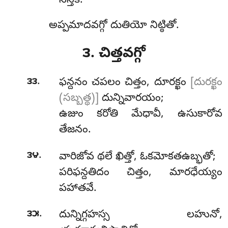
సన్తికే.
అప్పమాదవగ్గో దుతియో నిట్ఠితో.
౩. చిత్తవగ్గో
.
౩౩
ఫన్దనం
చపలం చిత్తం, దూరక్ఖం
[దురక్ఖం
(సబ్బత్థ)]
దున్నివారయం;
ఉజుం కరోతి మేధావీ, ఉసుకారోవ
తేజనం.
.
౩౪
వారిజోవ థలే ఖిత్తో, ఓకమోకతఉబ్భతో;
పరిఫన్దతిదం చిత్తం, మారధేయ్యం
పహాతవే.
.
౩౫
దున్నిగ్గహస్స లహునో,