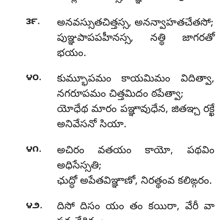
.
౩౯
అనవస్సుతచిత్తస్స, అనన్వాహతచేతసో;
పుఞ్ఞపాపపహీనస్స, నత్థి జాగరతో
భయం.
.
౪౦
కుమ్భూపమం కాయమిమం విదిత్వా,
నగరూపమం చిత్తమిదం ఠపేత్వా;
యోధేథ మారం పఞ్ఞావుధేన, జితఞ్చ రక్ఖే
అనివేసనో సియా.
.
౪౧
అచిరం
వతయం కాయో, పథవిం
అధిసేస్సతి;
ఛుద్ధో అపేతవిఞ్ఞాణో, నిరత్థంవ కలిఙ్గరం.
.
౪౨
దిసో దిసం యం తం కయిరా, వేరీ వా