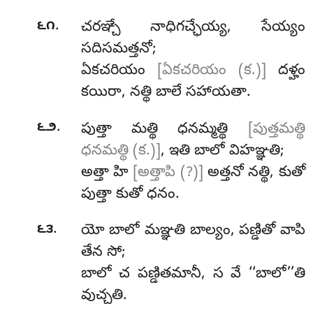
.
౬౧
చరఞ్చే నాధిగచ్ఛేయ్య, సేయ్యం
సదిసమత్తనో;
ఏకచరియం
[ఏకచరియం (క.)]
దళ్హం
కయిరా, నత్థి బాలే సహాయతా.
.
౬౨
పుత్తా మత్థి ధనమ్మత్థి
[పుత్తమత్థి
ధనమత్థి (క.)]
, ఇతి బాలో విహఞ్ఞతి;
అత్తా హి
[అత్తాపి (?)]
అత్తనో నత్థి, కుతో
పుత్తా కుతో ధనం.
.
౬౩
యో బాలో మఞ్ఞతి బాల్యం, పణ్డితో వాపి
తేన సో;
బాలో చ పణ్డితమానీ, స వే ‘‘బాలో’’తి
వుచ్చతి.