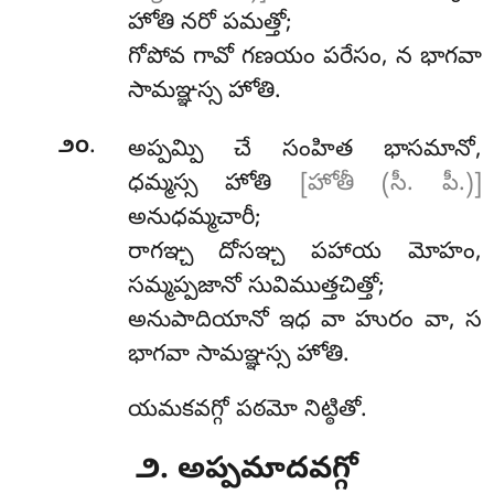
హోతి నరో పమత్తో;
గోపోవ
గావో గణయం పరేసం, న భాగవా
సామఞ్ఞస్స హోతి.
.
౨౦
అప్పమ్పి చే సంహిత భాసమానో,
ధమ్మస్స హోతి
[హోతీ (సీ. పీ.)]
అనుధమ్మచారీ;
రాగఞ్చ దోసఞ్చ పహాయ మోహం,
సమ్మప్పజానో సువిముత్తచిత్తో;
అనుపాదియానో ఇధ వా హురం వా, స
భాగవా సామఞ్ఞస్స హోతి.
యమకవగ్గో పఠమో నిట్ఠితో.
౨. అప్పమాదవగ్గో