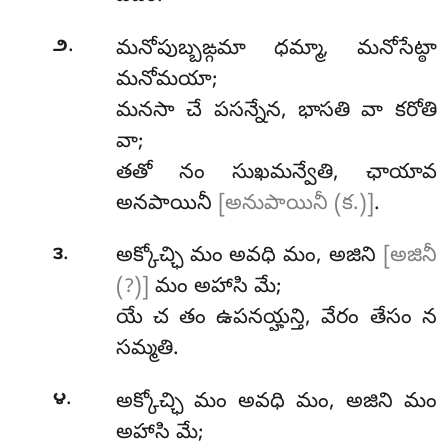
.
౨
మనోపుబ్బఙ్గమా ధమ్మా, మనోసేట్ఠా
మనోమయా;
మనసా చే పసన్నేన, భాసతి వా కరోతి
వా;
తతో నం సుఖమన్వేతి, ఛాయావ
అనపాయినీ
[అనుపాయినీ (క.)]
.
.
౩
అక్కోచ్ఛి
మం అవధి మం, అజిని
[అజినీ
(?)]
మం అహాసి మే;
యే చ తం ఉపనయ్హన్తి, వేరం తేసం న
సమ్మతి.
.
౪
అక్కోచ్ఛి మం అవధి మం, అజిని మం
అహాసి మే;