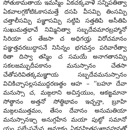
సోతుకామతాయ ఇమస్మిం ఏకచక్కవాళే సన్నిపతిత్వా
ఏకవాలగ్గకోటిఓకాసమత్తే దసపి వీసమ్పి తింసమ్పి
చత్తాలీసమ్పి పఞ్ఞాసమ్పి సట్ఠిపి సత్తతిపి అసీతిపి
సుఖుమత్తభావే నిమ్మినిత్వా సబ్బదేవమారబ్రహ్మానో
సిరియా చ తేజసా చ అధిగయ్హ విరోచమానం
పఞ్ఞత్తవరబుద్ధాసనే నిసిన్నం భగవన్తం పరివారేత్వా
ఠితా దిస్వా తస్మిం చ సమయే అనాగతానమ్పి
సకలజమ్బుదీపకానం మనుస్సానం చేతసా
చేతోపరివితక్కమఞ్ఞాయ సబ్బదేవమనుస్సానం
విచికిచ్ఛాసల్లసముద్ధరణత్థం ఆహ – ‘‘బహూ దేవా
మనుస్సా చ, మఙ్గలాని అచిన్తయుం, ఆకఙ్ఖమానా
సోత్థానం అత్తనో సోత్థిభావం ఇచ్ఛన్తా, బ్రూహి
మఙ్గలముత్తమం, తేసం దేవానం అనుమతియా
మనుస్సానఞ్చ అనుగ్గహేన మయా పుట్ఠో సమానో
యం సబ్బేసమేవ అమ్హాకం ఏకన్తహితసుఖావహనతో