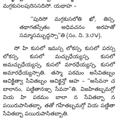
మగ్గకుసలపురిససదిసో. యథాహ –
‘‘పురిసో మగ్గకుసలోతి ఖో, తిస్స,
తథాగతస్సేతం అధివచనం అరహతో
సమ్మాసమ్బుద్ధస్సా’’తి (సం. ని. ౩.౮౪).
సో
హి కుసలో ఇమస్స లోకస్స, కుసలో పరస్స
లోకస్స, కుసలో మచ్చుధేయ్యస్స, కుసలో
అమచ్చుధేయ్యస్స, కుసలో మారధేయ్యస్స, కుసలో
అమారధేయ్యస్సాతి. తస్మా పఠమం అసేవితబ్బం
ఆచిక్ఖిత్వా సేవితబ్బం ఆచిక్ఖన్తో ఆహ – ‘‘అసేవనా చ
బాలానం, పణ్డితానఞ్చ సేవనా’’తి. విజహితబ్బమగ్గో
వియ హి పఠమం బాలా న సేవితబ్బా న
పయిరుపాసితబ్బా, తతో గహేతబ్బమగ్గో వియ పణ్డితా
సేవితబ్బా పయిరుపాసితబ్బాతి.