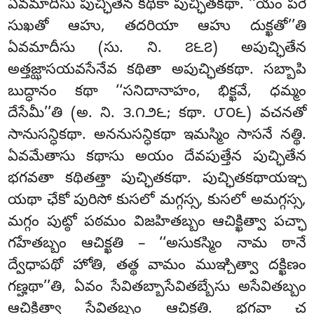
ఏవమాదీసు పుచ్ఛితేన కథికా పుచ్ఛితకథా. ‘‘యం పరే
సుఖతో ఆహు, తదరియా ఆహు దుక్ఖతో’’తి
ఏవమాదీసు (సు. ని. ౭౬౭) అపుచ్ఛితేన
అత్తజ్ఝాసయవసేనేవ కథితా అపుచ్ఛితకథా. సబ్బాపి
బుద్ధానం కథా ‘‘సనిదానాహం, భిక్ఖవే, ధమ్మం
దేసేమీ’’తి (అ. ని. ౩.౧౨౬; కథా. ౮౦౬) వచనతో
సానుసన్ధికథా. అననుసన్ధికథా ఇమస్మిం సాసనే నత్థి.
ఏవమేతాసు కథాసు అయం దేవపుత్తేన పుచ్ఛితేన
భగవతా కథితత్తా పుచ్ఛితకథా. పుచ్ఛితకథాయఞ్చ
యథా ఛేకో పురిసో కుసలో మగ్గస్స, కుసలో అమగ్గస్స,
మగ్గం పుట్ఠో పఠమం విజహితబ్బం ఆచిక్ఖిత్వా పచ్ఛా
గహేతబ్బం ఆచిక్ఖతి – ‘‘అసుకస్మిం నామ ఠానే
ద్వేధాపథో హోతి, తత్థ వామం ముఞ్చిత్వా దక్ఖిణం
గణ్హథా’’తి, ఏవం సేవితబ్బాసేవితబ్బేసు అసేవితబ్బం
ఆచిక్ఖిత్వా సేవితబ్బం ఆచిక్ఖతి. భగవా చ