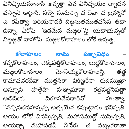
వినిచ్ఛియమానాపి అప్పత్తా ఏవ వినిచ్ఛయం ద్వాదస
వస్సాని అట్ఠాసి. సబ్బే మనుస్సా చ దేవా చ బ్రహ్మానో
చ ఠపేత్వా అరియసావకే దిట్ఠసుతముతవసేన తిధా
భిన్నా. ఏకోపి ‘‘ఇదమేవ మఙ్గల’’న్తి యథాభుచ్చతో
నిట్ఠఙ్గతో నాహోసి, మఙ్గలకోలాహలం లోకే ఉప్పజ్జి.
కోలాహలం నామ పఞ్చవిధం
–
కప్పకోలాహలం, చక్కవత్తికోలాహలం, బుద్ధకోలాహలం,
మఙ్గలకోలాహలం, మోనేయ్యకోలాహలన్తి. తత్థ
కామావచరదేవా ముత్తసిరా వికిణ్ణకేసా రుదమ్ముఖా
అస్సూని హత్థేహి పుఞ్ఛమానా రత్తవత్థనివత్థా
అతివియ విరూపవేసధారినో హుత్వా,
‘‘వస్ససతసహస్సస్స అచ్చయేన కప్పుట్ఠానం భవిస్సతి.
అయం లోకో వినస్సిస్సతి, మహాసముద్దో సుస్సిస్సతి,
అయఞ్చ మహాపథవీ సినేరు చ పబ్బతరాజా