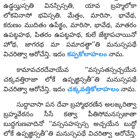
ఉడ్ఢయ్హిస్సతి వినస్సిస్సతి, యావ బ్రహ్మలోకా
లోకవినాసో భవిస్సతి. మేత్తం, మారిసా, భావేథ,
కరుణం ముదితం ఉపేక్ఖం, మారిసా, భావేథ, మాతరం
ఉపట్ఠహథ, పితరం ఉపట్ఠహథ, కులే జేట్ఠాపచాయినో
హోథ, జాగరథ మా పమాదత్థా’’తి మనుస్సపథే
విచరిత్వా ఆరోచేన్తి. ఇదం
కప్పకోలాహలం
నామ.
కామావచరదేవాయేవ ‘‘వస్ససతస్సచ్చయేన
చక్కవత్తిరాజా లోకే ఉప్పజ్జిస్సతీ’’తి మనుస్సపథే
విచరిత్వా ఆరోచేన్తి. ఇదం
చక్కవత్తికోలాహలం
నామ.
సుద్ధావాసా పన దేవా బ్రహ్మాభరణేన అలఙ్కరిత్వా
బ్రహ్మవేఠనం సీసే కత్వా పీతిసోమనస్సజాతా
బుద్ధగుణవాదినో ‘‘వస్ససహస్సస్స అచ్చయేన బుద్ధో
లోకే ఉప్పజ్జిస్సతీ’’తి మనుస్సపథే విచరిత్వా ఆరోచేన్తి.