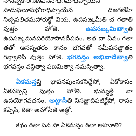
నానప్పకారగుణవిసేసాధిగమాధిప్పాయేన
సాదుఫలూపభోగాధిప్పాయేన దిజగణేహి
నిచ్చఫలితమహారుక్ఖో వియ. ఉపసఙ్కమీతి చ గతాతి
వుత్తం హోతి.
ఉపసఙ్కమిత్వా
తి
ఉపసఙ్కమనపరియోసానదీపనం. అథ వా ఏవం గతా
తతో ఆసన్నతరం ఠానం భగవతో సమీపసఙ్ఖాతం
గన్త్వాతిపి వుత్తం హోతి.
భగవన్తం అభివాదేత్వా
తి
భగవన్తం వన్దిత్వా పణమిత్వా నమస్సిత్వా.
ఏకమన్త
న్తి భావనపుంసకనిద్దేసో, ఏకోకాసం
ఏకపస్సన్తి వుత్తం హోతి. భుమ్మత్థే వా
ఉపయోగవచనం.
అట్ఠాసీ
తి నిసజ్జాదిపటిక్ఖేపో, ఠానం
కప్పేసి, ఠితా అహోసీతి అత్థో.
కథం ఠితా పన సా ఏకమన్తం ఠితా అహూతి?