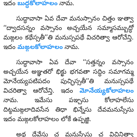
ఇదం
బుద్ధకోలాహలం
నామ.
సుద్ధావాసా ఏవ దేవా మనుస్సానం చిత్తం ఞత్వా
‘‘ద్వాదసన్నం వస్సానం అచ్చయేన సమ్మాసమ్బుద్ధో
మఙ్గలం కథేస్సతీ’’తి మనుస్సపథే విచరిత్వా ఆరోచేన్తి.
ఇదం
మఙ్గలకోలాహలం
నామ.
సుద్ధావాసా
ఏవ దేవా ‘‘సత్తన్నం వస్సానం
అచ్చయేన అఞ్ఞతరో భిక్ఖు భగవతా సద్ధిం సమాగమ్మ
మోనేయ్యపటిపదం పుచ్ఛిస్సతీ’’తి మనుస్సపథే
విచరిత్వా ఆరోచేన్తి. ఇదం
మోనేయ్యకోలాహలం
నామ. ఇమేసు పఞ్చసు కోలాహలేసు
దిట్ఠమఙ్గలాదివసేన తిధా భిన్నేసు దేవమనుస్సేసు
ఇదం మఙ్గలకోలాహలం లోకే ఉప్పజ్జి.
అథ దేవేసు చ మనుస్సేసు చ విచినిత్వా