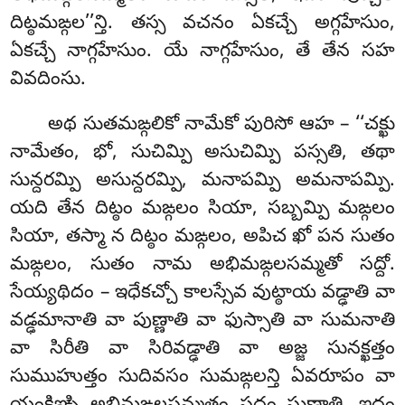
దిట్ఠమఙ్గల’’న్తి. తస్స వచనం ఏకచ్చే అగ్గహేసుం,
ఏకచ్చే నాగ్గహేసుం. యే నాగ్గహేసుం, తే తేన సహ
వివదింసు.
అథ
సుతమఙ్గలికో నామేకో పురిసో ఆహ – ‘‘చక్ఖు
నామేతం, భో, సుచిమ్పి అసుచిమ్పి పస్సతి, తథా
సున్దరమ్పి అసున్దరమ్పి, మనాపమ్పి అమనాపమ్పి.
యది తేన దిట్ఠం మఙ్గలం సియా, సబ్బమ్పి మఙ్గలం
సియా, తస్మా న దిట్ఠం మఙ్గలం, అపిచ ఖో పన సుతం
మఙ్గలం, సుతం నామ అభిమఙ్గలసమ్మతో సద్దో.
సేయ్యథిదం – ఇధేకచ్చో కాలస్సేవ వుట్ఠాయ వడ్ఢాతి వా
వడ్ఢమానాతి వా పుణ్ణాతి వా ఫుస్సాతి వా సుమనాతి
వా సిరీతి వా సిరివడ్ఢాతి వా అజ్జ సునక్ఖత్తం
సుముహుత్తం సుదివసం సుమఙ్గలన్తి ఏవరూపం వా