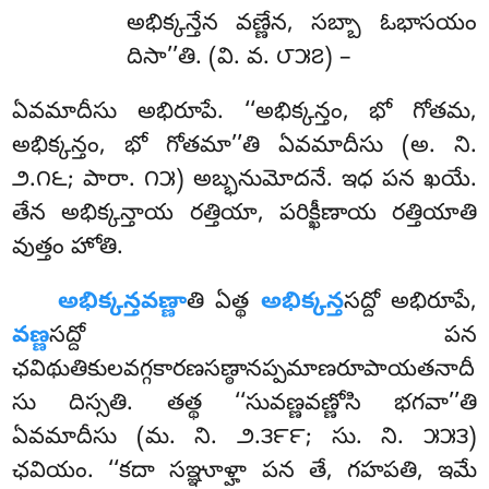
అభిక్కన్తేన వణ్ణేన, సబ్బా ఓభాసయం
దిసా’’తి. (వి. వ. ౮౫౭) –
ఏవమాదీసు అభిరూపే. ‘‘అభిక్కన్తం, భో గోతమ,
అభిక్కన్తం, భో గోతమా’’తి ఏవమాదీసు (అ. ని.
౨.౧౬; పారా. ౧౫) అబ్భనుమోదనే. ఇధ పన ఖయే.
తేన అభిక్కన్తాయ రత్తియా, పరిక్ఖీణాయ రత్తియాతి
వుత్తం హోతి.
అభిక్కన్తవణ్ణా
తి
ఏత్థ
అభిక్కన్త
సద్దో అభిరూపే,
వణ్ణ
సద్దో పన
ఛవిథుతికులవగ్గకారణసణ్ఠానప్పమాణరూపాయతనాదీ
సు దిస్సతి. తత్థ ‘‘సువణ్ణవణ్ణోసి భగవా’’తి
ఏవమాదీసు (మ. ని. ౨.౩౯౯; సు. ని. ౫౫౩)
ఛవియం. ‘‘కదా సఞ్ఞూళ్హా పన తే, గహపతి, ఇమే