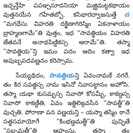
ఇచ్ఛన్తేహి పపఞ్చసూదనియా మజ్ఝిమట్ఠకథాయం
వుత్తనయేన గహేతబ్బో. కసిభారద్వాజసుత్తే
చ
‘‘మగధేసు విహరతి దక్ఖిణాగిరిస్మిం ఏకనాళాయం
బ్రాహ్మణగామే’’తి వుత్తం, ఇధ ‘‘సావత్థియం విహరతి
జేతవనే అనాథపిణ్డికస్స ఆరామే’’తి. తస్మా
‘‘సావత్థియ’’న్తి ఇమం పదం ఆదిం కత్వా ఇధ
అపుబ్బపదవణ్ణనం కరిస్సామ.
సేయ్యథిదం,
సావత్థియ
న్తి ఏవంనామకే నగరే.
తం కిర సవత్థస్స నామ ఇసినో నివాసట్ఠానం అహోసి.
తస్మా యథా కుసమ్బస్స నివాసో కోసమ్బీ, కాకణ్డస్స
నివాసో కాకణ్డీతి, ఏవం ఇత్థిలిఙ్గవసేన ‘‘సావత్థీ’’తి
వుచ్చతి. పోరాణా పన వణ్ణయన్తి – యస్మా తస్మిం ఠానే
సత్థసమాయోగే ‘‘కింభణ్డమత్థీ’’తి పుచ్ఛితే
‘‘సబ్బమత్థీ’’తి ఆహంసు, తస్మా తం