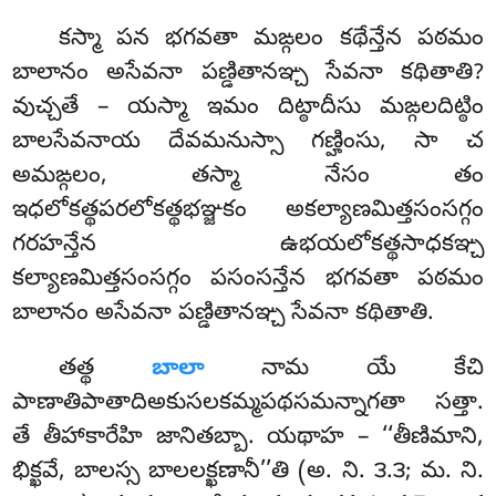
కస్మా పన భగవతా మఙ్గలం కథేన్తేన పఠమం
బాలానం అసేవనా పణ్డితానఞ్చ సేవనా కథితాతి?
వుచ్చతే – యస్మా ఇమం దిట్ఠాదీసు మఙ్గలదిట్ఠిం
బాలసేవనాయ దేవమనుస్సా గణ్హింసు, సా
చ
అమఙ్గలం, తస్మా నేసం తం
ఇధలోకత్థపరలోకత్థభఞ్జకం అకల్యాణమిత్తసంసగ్గం
గరహన్తేన ఉభయలోకత్థసాధకఞ్చ
కల్యాణమిత్తసంసగ్గం పసంసన్తేన భగవతా పఠమం
బాలానం అసేవనా పణ్డితానఞ్చ సేవనా కథితాతి.
తత్థ
బాలా
నామ యే కేచి
పాణాతిపాతాదిఅకుసలకమ్మపథసమన్నాగతా సత్తా.
తే తీహాకారేహి జానితబ్బా. యథాహ – ‘‘తీణిమాని,
భిక్ఖవే, బాలస్స బాలలక్ఖణానీ’’తి (అ. ని. ౩.౩; మ. ని.