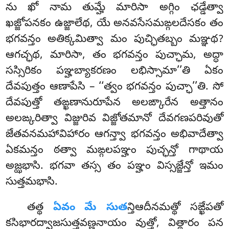
ను ఖో నామ తుమ్హే మారిసా అగ్గిం ఛడ్డేత్వా
ఖజ్జోపనకం ఉజ్జాలేథ, యే అనవసేసమఙ్గలదేసకం తం
భగవన్తం అతిక్కమిత్వా మం పుచ్ఛితబ్బం మఞ్ఞథ?
ఆగచ్ఛథ, మారిసా, తం భగవన్తం పుచ్ఛామ, అద్ధా
సస్సిరికం పఞ్హబ్యాకరణం లభిస్సామా’’తి ఏకం
దేవపుత్తం ఆణాపేసి – ‘‘త్వం భగవన్తం పుచ్ఛా’’తి. సో
దేవపుత్తో తఙ్ఖణానురూపేన
అలఙ్కారేన అత్తానం
అలఙ్కరిత్వా విజ్జురివ విజ్జోతమానో దేవగణపరివుతో
జేతవనమహావిహారం ఆగన్త్వా భగవన్తం అభివాదేత్వా
ఏకమన్తం ఠత్వా మఙ్గలపఞ్హం పుచ్ఛన్తో గాథాయ
అజ్ఝభాసి. భగవా తస్స తం పఞ్హం విస్సజ్జేన్తో ఇమం
సుత్తమభాసి.
తత్థ
ఏవం మే సుత
న్తిఆదీనమత్థో సఙ్ఖేపతో
కసిభారద్వాజసుత్తవణ్ణనాయం వుత్తో, విత్థారం పన