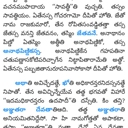
వచనముపాదాయ ‘‘సావత్థీ’’తి వుచ్చతి. తస్సం
సావత్థియం. ఏతేనస్స గోచరగామో దీపితో హోతి. జేతో
నామ రాజకుమారో, తేన రోపితసంవడ్ఢితత్తా తస్స
జేతస్స వనన్తి జేతవనం, తస్మిం
జేతవనే
. అనాథానం
పిణ్డో ఏతస్మిం అత్థీతి అనాథపిణ్డికో, తస్స
అనాథపిణ్డికస్స
. అనాథపిణ్డికేన గహపతినా
చతుపణ్ణాసకోటిపరిచ్చాగేన నిట్ఠాపితారామేతి అత్థో.
ఏతేనస్స పబ్బజితానురూపనివాసోకాసో దీపితో హోతి.
అథా
తి అవిచ్ఛేదత్థే,
ఖో
తి అధికారన్తరనిదస్సనత్థే
నిపాతో. తేన అవిచ్ఛిన్నేయేవ తత్థ భగవతో విహారే
‘‘ఇదమధికారన్తరం ఉదపాదీ’’తి దస్సేతి. కిం తన్తి?
అఞ్ఞతరా దేవతా
తిఆది. తత్థ
అఞ్ఞతరా
తి
అనియమితనిద్దేసో. సా హి నామగోత్తతో అపాకటా,
తస్మా ‘‘అఞ్ఞతరా’’తి వుత్తా. దేవో ఏవ దేవతా,