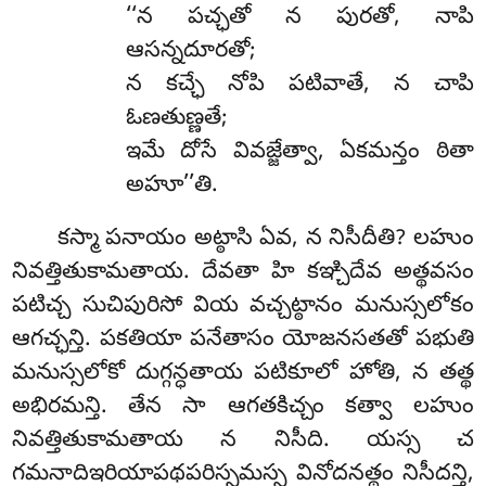
‘‘న పచ్ఛతో న పురతో, నాపి
ఆసన్నదూరతో;
న కచ్ఛే నోపి పటివాతే, న చాపి
ఓణతుణ్ణతే;
ఇమే దోసే వివజ్జేత్వా, ఏకమన్తం ఠితా
అహూ’’తి.
కస్మా పనాయం అట్ఠాసి ఏవ, న నిసీదీతి? లహుం
నివత్తితుకామతాయ. దేవతా హి కఞ్చిదేవ అత్థవసం
పటిచ్చ సుచిపురిసో వియ వచ్చట్ఠానం మనుస్సలోకం
ఆగచ్ఛన్తి. పకతియా పనేతాసం యోజనసతతో పభుతి
మనుస్సలోకో దుగ్గన్ధతాయ పటికూలో హోతి, న తత్థ
అభిరమన్తి. తేన సా ఆగతకిచ్చం కత్వా లహుం
నివత్తితుకామతాయ న నిసీది. యస్స చ
గమనాదిఇరియాపథపరిస్సమస్స వినోదనత్థం నిసీదన్తి,