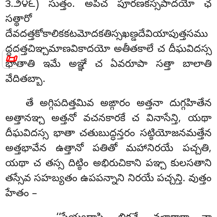
౩.౨౪౬) సుత్తం. అపిచ పూరణకస్సపాదయో ఛ
సత్థారో
దేవదత్తకోకాలికకటమోదకతిస్సఖణ్డదేవియాపుత్తసము
ద్దదత్తచిఞ్చమాణవికాదయో అతీతకాలే చ దీఘవిదస్స
📜
భాతాతి ఇమే అఞ్ఞే చ ఏవరూపా సత్తా బాలాతి
వేదితబ్బా.
తే అగ్గిపదిత్తమివ అఙ్గారం అత్తనా దుగ్గహితేన
అత్తానఞ్చ అత్తనో వచనకారకే చ వినాసేన్తి, యథా
దీఘవిదస్స భాతా చతుబుద్ధన్తరం సట్ఠియోజనమత్తేన
అత్తభావేన ఉత్తానో పతితో మహానిరయే పచ్చతి,
యథా చ తస్స దిట్ఠిం అభిరుచికాని పఞ్చ కులసతాని
తస్సేవ సహబ్యతం ఉపపన్నాని నిరయే పచ్చన్తి. వుత్తం
హేతం –