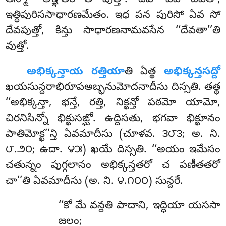
ఇత్థిపురిససాధారణమేతం. ఇధ పన పురిసో ఏవ సో
దేవపుత్తో, కిన్తు సాధారణనామవసేన ‘‘దేవతా’’తి
వుత్తో.
అభిక్కన్తాయ
రత్తియా
తి ఏత్థ
అభిక్కన్తసద్దో
ఖయసున్దరాభిరూపఅబ్భనుమోదనాదీసు దిస్సతి. తత్థ
‘‘అభిక్కన్తా, భన్తే, రత్తి, నిక్ఖన్తో పఠమో యామో,
చిరనిసిన్నో భిక్ఖుసఙ్ఘో. ఉద్దిసతు, భగవా భిక్ఖూనం
పాతిమోక్ఖ’’న్తి ఏవమాదీసు (చూళవ. ౩౮౩; అ. ని.
౮.౨౦; ఉదా. ౪౫) ఖయే దిస్సతి. ‘‘అయం ఇమేసం
చతున్నం పుగ్గలానం అభిక్కన్తతరో చ పణీతతరో
చా’’తి ఏవమాదీసు (అ. ని. ౪.౧౦౦) సున్దరే.
‘‘కో మే వన్దతి పాదాని, ఇద్ధియా యససా
జలం;