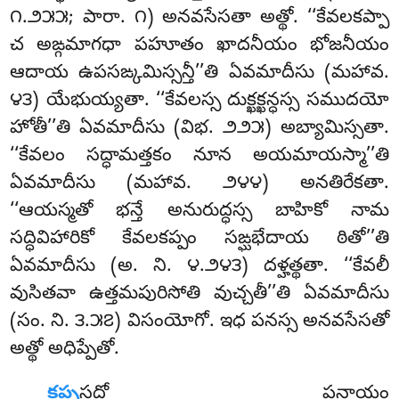
౧.౨౫౫; పారా. ౧) అనవసేసతా అత్థో. ‘‘కేవలకప్పా
చ అఙ్గమాగధా పహూతం ఖాదనీయం భోజనీయం
ఆదాయ ఉపసఙ్కమిస్సన్తీ’’తి
ఏవమాదీసు (మహావ.
౪౩) యేభుయ్యతా. ‘‘కేవలస్స దుక్ఖక్ఖన్ధస్స సముదయో
హోతీ’’తి ఏవమాదీసు (విభ. ౨౨౫) అబ్యామిస్సతా.
‘‘కేవలం సద్ధామత్తకం నూన అయమాయస్మా’’తి
ఏవమాదీసు (మహావ. ౨౪౪) అనతిరేకతా.
‘‘ఆయస్మతో భన్తే అనురుద్ధస్స బాహికో నామ
సద్ధివిహారికో కేవలకప్పం సఙ్ఘభేదాయ ఠితో’’తి
ఏవమాదీసు (అ. ని. ౪.౨౪౩) దళ్హత్థతా. ‘‘కేవలీ
వుసితవా ఉత్తమపురిసోతి వుచ్చతీ’’తి ఏవమాదీసు
(సం. ని. ౩.౫౭) విసంయోగో. ఇధ పనస్స అనవసేసతో
అత్థో అధిప్పేతో.
కప్ప
సద్దో పనాయం