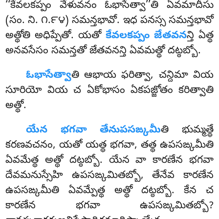
‘‘కేవలకప్పం వేళువనం ఓభాసేత్వా’’తి ఏవమాదీసు
(సం. ని. ౧.౯౪) సమన్తభావో. ఇధ పనస్స సమన్తభావో
అత్థోతి అధిప్పేతో. యతో
కేవలకప్పం జేతవన
న్తి ఏత్థ
అనవసేసం సమన్తతో జేతవనన్తి ఏవమత్థో దట్ఠబ్బో.
ఓభాసేత్వా
తి
ఆభాయ ఫరిత్వా, చన్దిమా వియ
సూరియో వియ చ ఏకోభాసం ఏకపజ్జోతం కరిత్వాతి
అత్థో.
యేన భగవా తేనుపసఙ్కమీ
తి భుమ్మత్థే
కరణవచనం, యతో యత్థ భగవా, తత్థ ఉపసఙ్కమీతి
ఏవమేత్థ అత్థో దట్ఠబ్బో. యేన వా కారణేన భగవా
దేవమనుస్సేహి ఉపసఙ్కమితబ్బో, తేనేవ కారణేన
ఉపసఙ్కమీతి ఏవమ్పేత్థ అత్థో దట్ఠబ్బో. కేన చ
కారణేన భగవా ఉపసఙ్కమితబ్బో?