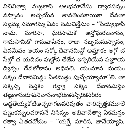
విచినిత్వా మఙ్గలాని అలభమానేసు ద్వాదసన్నం
వస్సానం అచ్చయేన తావతింసకాయికా దేవతా
సఙ్గమ్మ సమాగమ్మ ఏవం సమచిన్తేసుం – ‘‘సేయ్యథాపి
నామ, మారిసా, ఘరసామికో అన్తోఘరజనానం,
గామసామికో గామవాసీనం, రాజా సబ్బమనుస్సానం,
ఏవమేవం అయం సక్కో దేవానమిన్దో అమ్హాకం అగ్గో చ
సేట్ఠో చ యదిదం పుఞ్ఞేన తేజేన ఇస్సరియేన పఞ్ఞాయ
ద్విన్నం దేవలోకానం అధిపతి. యంనూన మయం
సక్కం దేవానమిన్దం ఏతమత్థం పుచ్ఛేయ్యామా’’తి. తా
సక్కస్స సన్తికం గన్త్వా సక్కం దేవానమిన్దం
తఙ్ఖణానురూపనివాసనాభరణసస్సిరికసరీరం
అడ్ఢతేయ్యకోటిఅచ్ఛరాగణపరివుతం పారిచ్ఛత్తకమూలే
పణ్డుకమ్బలవరాసనే నిసిన్నం అభివాదేత్వా ఏకమన్తం
ఠత్వా ఏతదవోచుం – ‘‘యగ్ఘే, మారిస, జానేయ్యాసి,