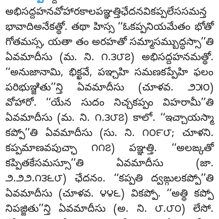
అభిసద్దహనవోహారకాలపఞ్ఞత్తిఛేదనవికప్పలేససమన్త
భావాదిఅనేకత్థో. తథా హిస్స ‘‘ఓకప్పనియమేతం భోతో
గోతమస్స, యతా తం అరహతో సమ్మాసమ్బుద్ధస్సా’’తి
ఏవమాదీసు (మ. ని. ౧.౩౮౭) అభిసద్దహనమత్థో.
‘‘అనుజానామి, భిక్ఖవే, పఞ్చహి సమణకప్పేహి ఫలం
పరిభుఞ్జితు’’న్తి ఏవమాదీసు (చూళవ. ౨౫౦)
వోహారో. ‘‘యేన సుదం నిచ్చకప్పం విహరామీ’’తి
ఏవమాదీసు (మ. ని. ౧.౩౮౭) కాలో. ‘‘ఇచ్చాయస్మా
కప్పో’’తి ఏవమాదీసు (సు. ని. ౧౦౯౮; చూళని.
కప్పమాణవపుచ్ఛా ౧౧౭) పఞ్ఞత్తి. ‘‘అలఙ్కతో
కప్పితకేసమస్సూ’’తి ఏవమాదీసు (జా.
౨.౨౨.౧౩౬౮) ఛేదనం. ‘‘కప్పతి ద్వఙ్గులకప్పో’’తి
ఏవమాదీసు (చూళవ. ౪౪౬) వికప్పో. ‘‘అత్థి కప్పో
నిపజ్జితు’’న్తి ఏవమాదీసు (అ. ని. ౮.౮౦) లేసో.