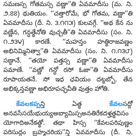
సమణస్స గోతమస్స వణ్ణా’’తి ఏవమాదీసు (మ. ని.
౨.౭౭) థుతియం. ‘‘చత్తారోమే, భో గోతమ, వణ్ణా’’తి
ఏవమాదీసు (దీ. ని. ౩.౧౧౫) కులవగ్గే. ‘‘అథ కేన ను
వణ్ణేన, గన్ధత్థేనోతి వుచ్చతీ’’తి ఏవమాదీసు (సం. ని.
౧.౨౩౪) కారణే. ‘‘మహన్తం హత్థిరాజవణ్ణం
అభినిమ్మినిత్వా’’తి ఏవమాదీసు (సం. ని. ౧.౧౩౮)
సణ్ఠానే. ‘‘తయో పత్తస్స వణ్ణా’’తి ఏవమాదీసు
పమాణే. ‘‘వణ్ణో గన్ధో రసో ఓజా’’తి ఏవమాదీసు
రూపాయతనే. సో ఇధ ఛవియం దట్ఠబ్బో. తేన
అభిక్కన్తవణ్ణా అభిరూపచ్ఛవీతి వుత్తం హోతి.
కేవలకప్ప
న్తి ఏత్థ
కేవల
సద్దో
అనవసేసయేభుయ్యఅబ్యామిస్సఅనతిరేకదళ్హత్థవిసం
యోగాదిఅనేకత్థో. తథా హిస్స ‘‘కేవలపరిపుణ్ణం
పరిసుద్ధం బ్రహ్మచరియ’’న్తి ఏవమాదీసు (దీ. ని.