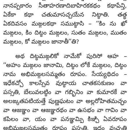
నానప్పకారం సీతాహరణాదిబాహిరకకథం కథాపేన్తి,
ఏకేకా కథా చతుమాసచ్చయేన నిట్ఠాతి. తత్థ
ఏకదివసం మఙ్గలకథా సముట్ఠాసి – ‘‘కిం ను ఖో
మఙ్గలం, కిం దిట్ఠం మఙ్గలం, సుతం మఙ్గలం, ముతం
మఙ్గలం, కో మఙ్గలం జానాతీ’’తి?
అథ
దిట్ఠమఙ్గలికో నామేకో పురిసో ఆహ –
‘‘అహం మఙ్గలం జానామి, దిట్ఠం లోకే మఙ్గలం, దిట్ఠం
నామ అభిమఙ్గలసమ్మతం రూపం. సేయ్యథిదం –
ఇధేకచ్చో కాలస్సేవ వుట్ఠాయ చాతకసకుణం వా
పస్సతి, బేలువలట్ఠిం వా గబ్భినిం వా కుమారకే వా
అలఙ్కతపటియత్తే పుణ్ణఘటం వా అల్లరోహితమచ్ఛం
వా ఆజఞ్ఞం వా ఆజఞ్ఞరథం వా ఉసభం వా గావిం వా
కపిలం వా, యం వా పనఞ్ఞమ్పి కిఞ్చి ఏవరూపం
అభిమఙ్గలసమ్మతం రూపం పస్సతి, ఇదం వుచ్చతి