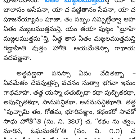
పూజారహానం.
ఏతం మఙ్గలముత్తమ
న్తి యా చ
బాలానం అసేవనా, యా చ పణ్డితానం సేవనా, యా చ
పూజనేయ్యానం పూజా, తం సబ్బం సమ్పిణ్డేత్వా ఆహ
ఏతం మఙ్గలముత్తమన్తి. యం తయా పుట్ఠం ‘‘బ్రూహి
మఙ్గలముత్తమ’’న్తి, ఏత్థ తావ ఏతం మఙ్గలముత్తమన్తి
గణ్హాహీతి వుత్తం హోతి. అయమేతిస్సా గాథాయ
పదవణ్ణనా.
అత్థవణ్ణనా పనస్సా ఏవం వేదితబ్బా –
ఏవమేతం దేవపుత్తస్స వచనం సుత్వా భగవా ఇమం
గాథమాహ. తత్థ యస్మా చతుబ్బిధా కథా పుచ్ఛితకథా,
అపుచ్ఛితకథా, సానుసన్ధికథా, అననుసన్ధికథాతి. తత్థ
‘‘పుచ్ఛామి తం, గోతమ, భూరిపఞ్ఞం, కథంకరో సావకో
సాధు హోతీ’’తి (సు. ని. ౩౭౮) చ, ‘‘కథం ను త్వం,
మారిస, ఓఘమతరీ’’తి (సం. ని. ౧.౧) చ