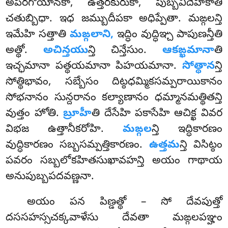
అపరగోయానకా, ఉత్తరకురుకా, పుబ్బవిదేహకాతి
చతుబ్బిధా. ఇధ జమ్బుదీపకా అధిప్పేతా. మఙ్గలన్తి
ఇమేహి సత్తాతి
మఙ్గలాని,
ఇద్ధిం వుద్ధిఞ్చ పాపుణన్తీతి
అత్థో.
అచిన్తయు
న్తి చిన్తేసుం.
ఆకఙ్ఖమానా
తి
ఇచ్ఛమానా పత్థయమానా పిహయమానా.
సోత్థాన
న్తి
సోత్థిభావం, సబ్బేసం దిట్ఠధమ్మికసమ్పరాయికానం
సోభనానం సున్దరానం కల్యాణానం ధమ్మానమత్థితన్తి
వుత్తం హోతి.
బ్రూహీ
తి దేసేహి పకాసేహి ఆచిక్ఖ వివర
విభజ ఉత్తానీకరోహి.
మఙ్గల
న్తి ఇద్ధికారణం
వుద్ధికారణం సబ్బసమ్పత్తికారణం.
ఉత్తమ
న్తి విసిట్ఠం
పవరం సబ్బలోకహితసుఖావహన్తి అయం గాథాయ
అనుపుబ్బపదవణ్ణనా.
అయం పన పిణ్డత్థో – సో దేవపుత్తో
దససహస్సచక్కవాళేసు దేవతా మఙ్గలపఞ్హం