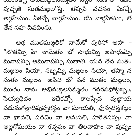
యంకిఞ్చి అభిమఙ్గలసమ్మతం సద్దం సుణాతి, ఇదం
వుచ్చతి సుతమఙ్గల’’న్తి. తస్సపి వచనం ఏకచ్చే
అగ్గహేసుం, ఏకచ్చే నాగ్గహేసుం. యే నాగ్గహేసుం, తే
తేన సహ వివదింసు.
అథ ముతమఙ్గలికో నామేకో పురిసో ఆహ –
‘‘సోతమ్పి హి నామేతం భో సాధుమ్పి అసాధుమ్పి
మనాపమ్పి అమనాపమ్పి సుణాతి. యది తేన సుతం
మఙ్గలం సియా, సబ్బమ్పి మఙ్గలం సియా, తస్మా న
సుతం మఙ్గలం, అపిచ ఖో పన ముతం మఙ్గలం,
ముతం నామ అభిమఙ్గలసమ్మతం గన్ధరసఫోట్ఠబ్బం.
సేయ్యథిదం – ఇధేకచ్చో కాలస్సేవ వుట్ఠాయ
పదుమగన్ధాదిపుప్ఫగన్ధం వా ఘాయతి, ఫుస్సదన్తకట్ఠం
వా ఖాదతి, పథవిం వా ఆమసతి, హరితసస్సం వా
అల్లగోమయం వా కచ్ఛపం వా తిలవాహం వా పుప్ఫం