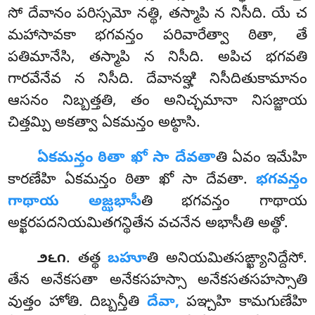
సో దేవానం పరిస్సమో నత్థి, తస్మాపి న నిసీది. యే చ
మహాసావకా భగవన్తం పరివారేత్వా ఠితా, తే
పతిమానేసి, తస్మాపి న నిసీది. అపిచ భగవతి
గారవేనేవ న నిసీది. దేవానఞ్హి నిసీదితుకామానం
ఆసనం నిబ్బత్తతి, తం అనిచ్ఛమానా నిసజ్జాయ
చిత్తమ్పి అకత్వా ఏకమన్తం అట్ఠాసి.
ఏకమన్తం ఠితా ఖో సా దేవతా
తి ఏవం ఇమేహి
కారణేహి ఏకమన్తం ఠితా ఖో సా దేవతా.
భగవన్తం
గాథాయ అజ్ఝభాసీ
తి భగవన్తం గాథాయ
అక్ఖరపదనియమితగన్థితేన వచనేన అభాసీతి అత్థో.
. తత్థ
బహూ
తి అనియమితసఙ్ఖ్యానిద్దేసో.
౨౬౧
తేన అనేకసతా అనేకసహస్సా అనేకసతసహస్సాతి
వుత్తం హోతి. దిబ్బన్తీతి
దేవా,
పఞ్చహి కామగుణేహి