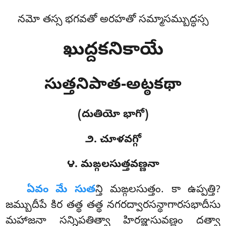
నమో తస్స భగవతో అరహతో సమ్మాసమ్బుద్ధస్స
ఖుద్దకనికాయే
సుత్తనిపాత-అట్ఠకథా
(దుతియో భాగో)
౨. చూళవగ్గో
౪. మఙ్గలసుత్తవణ్ణనా
ఏవం
మే సుత
న్తి మఙ్గలసుత్తం. కా ఉప్పత్తి?
జమ్బుదీపే కిర తత్థ తత్థ నగరద్వారసన్థాగారసభాదీసు
మహాజనా సన్నిపతిత్వా హిరఞ్ఞసువణ్ణం దత్వా