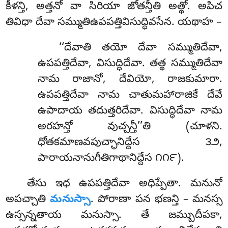
కీళన్తి, అత్తనో వా సిరియా జోతన్తీతి అత్థో. అపిచ
తివిధా దేవా సమ్ముతిఉపపత్తివిసుద్ధివసేన. యథాహ –
‘‘దేవాతి
తయో దేవా సమ్ముతిదేవా,
ఉపపత్తిదేవా, విసుద్ధిదేవా. తత్థ సమ్ముతిదేవా
నామ రాజానో, దేవియో, రాజకుమారా.
ఉపపత్తిదేవా నామ చాతుమహారాజికే దేవే
ఉపాదాయ తదుత్తరిదేవా. విసుద్ధిదేవా నామ
అరహన్తో వుచ్చన్తీ’’తి (చూళని.
ధోతకమాణవపుచ్ఛానిద్దేస ౩౨,
పారాయనానుగీతిగాథానిద్దేస ౧౧౯).
తేసు ఇధ ఉపపత్తిదేవా అధిప్పేతా. మనునో
అపచ్చాతి
మనుస్సా
. పోరాణా పన భణన్తి – మనస్స
ఉస్సన్నతాయ మనుస్సా. తే జమ్బుదీపకా,