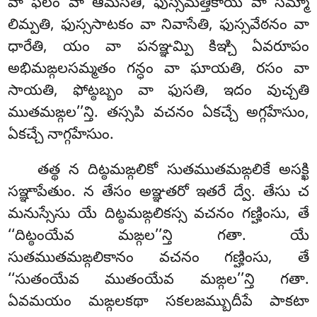
వా ఫలం వా ఆమసతి, ఫుస్సమత్తికాయ వా సమ్మా
లిమ్పతి, ఫుస్ససాటకం వా నివాసేతి, ఫుస్సవేఠనం వా
ధారేతి, యం వా పనఞ్ఞమ్పి కిఞ్చి ఏవరూపం
అభిమఙ్గలసమ్మతం గన్ధం వా ఘాయతి, రసం వా
సాయతి, ఫోట్ఠబ్బం వా ఫుసతి, ఇదం వుచ్చతి
ముతమఙ్గల’’న్తి. తస్సపి వచనం ఏకచ్చే అగ్గహేసుం,
ఏకచ్చే నాగ్గహేసుం.
తత్థ న దిట్ఠమఙ్గలికో సుతముతమఙ్గలికే అసక్ఖి
సఞ్ఞాపేతుం. న తేసం అఞ్ఞతరో ఇతరే ద్వే. తేసు చ
మనుస్సేసు యే దిట్ఠమఙ్గలికస్స వచనం గణ్హింసు, తే
‘‘దిట్ఠంయేవ మఙ్గల’’న్తి గతా. యే
సుతముతమఙ్గలికానం వచనం గణ్హింసు, తే
‘‘సుతంయేవ ముతంయేవ మఙ్గల’’న్తి గతా.
ఏవమయం మఙ్గలకథా సకలజమ్బుదీపే పాకటా