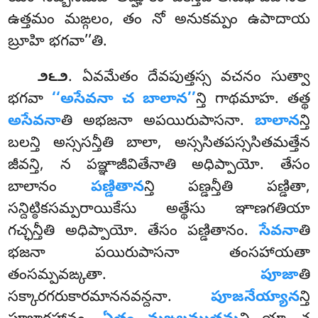
ఉత్తమం మఙ్గలం, తం నో అనుకమ్పం ఉపాదాయ
బ్రూహి భగవా’’తి.
. ఏవమేతం
దేవపుత్తస్స వచనం సుత్వా
౨౬౨
భగవా
‘‘అసేవనా చ బాలాన’’
న్తి గాథమాహ. తత్థ
అసేవనా
తి అభజనా అపయిరుపాసనా.
బాలాన
న్తి
బలన్తి అస్ససన్తీతి బాలా, అస్ససితపస్ససితమత్తేన
జీవన్తి, న పఞ్ఞాజీవితేనాతి అధిప్పాయో. తేసం
బాలానం
పణ్డితాన
న్తి
పణ్డన్తీతి పణ్డితా,
సన్దిట్ఠికసమ్పరాయికేసు అత్థేసు ఞాణగతియా
గచ్ఛన్తీతి అధిప్పాయో. తేసం పణ్డితానం.
సేవనా
తి
భజనా పయిరుపాసనా తంసహాయతా
తంసమ్పవఙ్కతా.
పూజా
తి
సక్కారగరుకారమాననవన్దనా.
పూజనేయ్యాన
న్తి