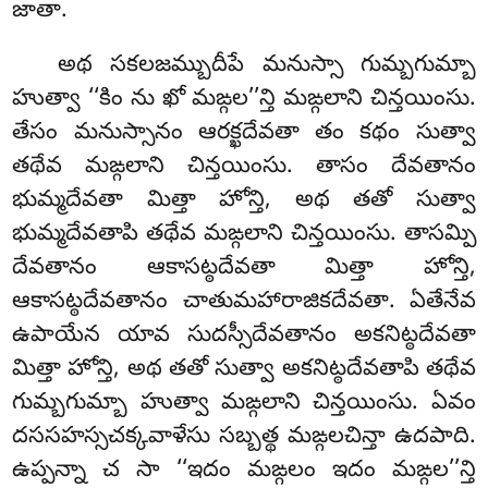
జాతా.
అథ సకలజమ్బుదీపే మనుస్సా గుమ్బగుమ్బా
హుత్వా ‘‘కిం ను ఖో మఙ్గల’’న్తి మఙ్గలాని చిన్తయింసు
.
తేసం మనుస్సానం ఆరక్ఖదేవతా తం కథం సుత్వా
తథేవ మఙ్గలాని చిన్తయింసు. తాసం దేవతానం
భుమ్మదేవతా మిత్తా హోన్తి, అథ తతో సుత్వా
భుమ్మదేవతాపి తథేవ మఙ్గలాని చిన్తయింసు. తాసమ్పి
దేవతానం ఆకాసట్ఠదేవతా మిత్తా హోన్తి,
ఆకాసట్ఠదేవతానం చాతుమహారాజికదేవతా. ఏతేనేవ
ఉపాయేన యావ సుదస్సీదేవతానం
అకనిట్ఠదేవతా
మిత్తా హోన్తి, అథ తతో సుత్వా అకనిట్ఠదేవతాపి తథేవ
గుమ్బగుమ్బా హుత్వా మఙ్గలాని చిన్తయింసు. ఏవం
దససహస్సచక్కవాళేసు సబ్బత్థ మఙ్గలచిన్తా ఉదపాది.
ఉప్పన్నా చ సా ‘‘ఇదం మఙ్గలం ఇదం మఙ్గల’’న్తి