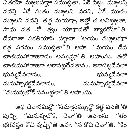
ఏతరహి మఙ్గలపఞ్హా సముట్ఠితా, ఏకే దిట్ఠం మఙ్గలన్తి
వదన్తి, ఏకే సుతం మఙ్గలన్తి వదన్తి, ఏకే ముతం
మఙ్గలన్తి వదన్తి. తత్థ మయఞ్చ అఞ్ఞే చ అనిట్ఠఙ్గతా,
సాధు వత నో త్వం యాథావతో బ్యాకరోహీ’’తి.
దేవరాజా పకతియాపి పఞ్ఞవా ‘‘అయం మఙ్గలకథా
కత్థ పఠమం సముట్ఠితా’’తి ఆహ. ‘‘మయం దేవ
చాతుమహారాజికానం అస్సుమ్హా’’తి ఆహంసు. తతో
చాతుమహారాజికా ఆకాసట్ఠదేవతానం, ఆకాసట్ఠదేవతా
భుమ్మదేవతానం, భుమ్మదేవతా
మనుస్సారక్ఖదేవతానం, మనుస్సారక్ఖదేవతా
‘‘మనుస్సలోకే సముట్ఠితా’’తి ఆహంసు.
అథ దేవానమిన్దో ‘‘సమ్మాసమ్బుద్ధో కత్థ వసతీ’’తి
పుచ్ఛి. ‘‘మనుస్సలోకే, దేవా’’తి ఆహంసు. ‘‘తం
భగవన్తం కోచి పుచ్ఛీ’’తి ఆహ. ‘‘న కోచి దేవా’’తి. ‘‘కిం