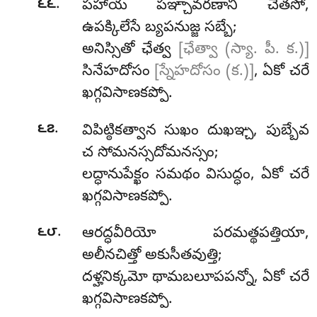
.
౬౬
పహాయ
పఞ్చావరణాని చేతసో,
ఉపక్కిలేసే బ్యపనుజ్జ సబ్బే;
అనిస్సితో ఛేత్వ
[ఛేత్వా (స్యా. పీ. క.)]
సినేహదోసం
[స్నేహదోసం (క.)]
, ఏకో చరే
ఖగ్గవిసాణకప్పో.
.
౬౭
విపిట్ఠికత్వాన సుఖం దుఖఞ్చ, పుబ్బేవ
చ సోమనస్సదోమనస్సం;
లద్ధానుపేక్ఖం సమథం విసుద్ధం, ఏకో చరే
ఖగ్గవిసాణకప్పో.
.
౬౮
ఆరద్ధవీరియో పరమత్థపత్తియా,
అలీనచిత్తో అకుసీతవుత్తి;
దళ్హనిక్కమో థామబలూపపన్నో, ఏకో చరే
ఖగ్గవిసాణకప్పో.