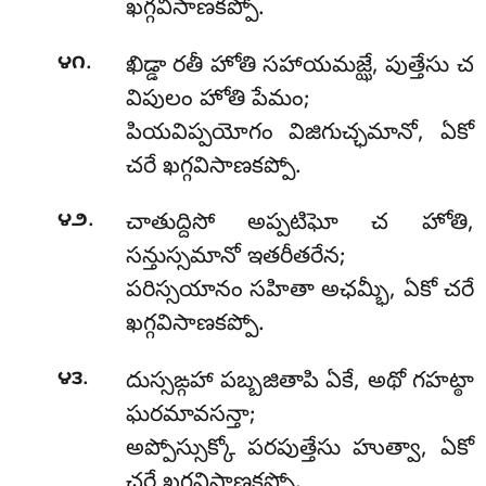
ఖగ్గవిసాణకప్పో.
.
౪౧
ఖిడ్డా
రతీ హోతి సహాయమజ్ఝే, పుత్తేసు చ
విపులం హోతి పేమం;
పియవిప్పయోగం విజిగుచ్ఛమానో, ఏకో
చరే ఖగ్గవిసాణకప్పో.
.
౪౨
చాతుద్దిసో
అప్పటిఘో చ హోతి,
సన్తుస్సమానో ఇతరీతరేన;
పరిస్సయానం సహితా అఛమ్భీ, ఏకో చరే
ఖగ్గవిసాణకప్పో.
.
౪౩
దుస్సఙ్గహా పబ్బజితాపి ఏకే, అథో గహట్ఠా
ఘరమావసన్తా;
అప్పోస్సుక్కో పరపుత్తేసు హుత్వా, ఏకో
చరే ఖగ్గవిసాణకప్పో.