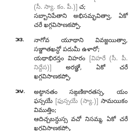
(సీ. స్యా. కం. పీ.)]
చ;
సబ్బానిపేతాని అభిసమ్భవిత్వా, ఏకో
చరే ఖగ్గవిసాణకప్పో.
.
౫౩
నాగోవ యూథాని వివజ్జయిత్వా,
సఞ్జాతఖన్ధో పదుమీ ఉళారో;
యథాభిరన్తం విహరం
[విహరే (సీ. పీ.
నిద్దేస)]
అరఞ్ఞే, ఏకో చరే
ఖగ్గవిసాణకప్పో.
.
౫౪
అట్ఠానతం
సఙ్గణికారతస్స, యం
ఫస్సయే
[ఫుస్సయే (స్యా.)]
సామయికం
విముత్తిం;
ఆదిచ్చబన్ధుస్స వచో నిసమ్మ, ఏకో చరే
ఖగ్గవిసాణకప్పో.