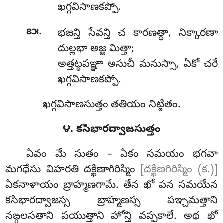
ఖగ్గవిసాణకప్పో.
.
౭౫
భజన్తి సేవన్తి చ కారణత్థా, నిక్కారణా
దుల్లభా అజ్జ మిత్తా;
అత్తట్ఠపఞ్ఞా అసుచీ మనుస్సా, ఏకో చరే
ఖగ్గవిసాణకప్పో.
ఖగ్గవిసాణసుత్తం తతియం నిట్ఠితం.
౪. కసిభారద్వాజసుత్తం
ఏవం
మే సుతం – ఏకం సమయం భగవా
మగధేసు విహరతి దక్ఖిణాగిరిస్మిం
[దక్ఖిణగిరిస్మిం (క.)]
ఏకనాళాయం బ్రాహ్మణగామే. తేన ఖో పన సమయేన
కసిభారద్వాజస్స బ్రాహ్మణస్స పఞ్చమత్తాని
నఙ్గలసతాని పయుత్తాని హోన్తి వప్పకాలే. అథ ఖో