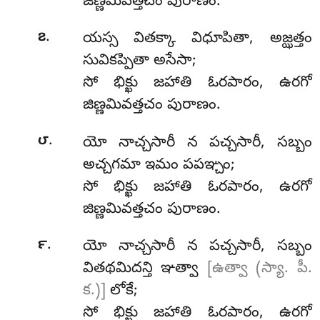
జిణ్ణమివత్తచం పురాణం.
.
౭
యస్స
వితక్కా విధూపితా, అజ్ఝత్తం
సువికప్పితా అసేసా;
సో భిక్ఖు జహాతి ఓరపారం, ఉరగో
జిణ్ణమివత్తచం పురాణం.
.
౮
యో నాచ్చసారీ న పచ్చసారీ, సబ్బం
అచ్చగమా ఇమం పపఞ్చం;
సో
భిక్ఖు జహాతి ఓరపారం, ఉరగో
జిణ్ణమివత్తచం పురాణం.
.
౯
యో నాచ్చసారీ న పచ్చసారీ, సబ్బం
వితథమిదన్తి ఞత్వా
[ఉత్వా (స్యా. పీ.
క.)]
లోకే;
సో భిక్ఖు జహాతి ఓరపారం, ఉరగో