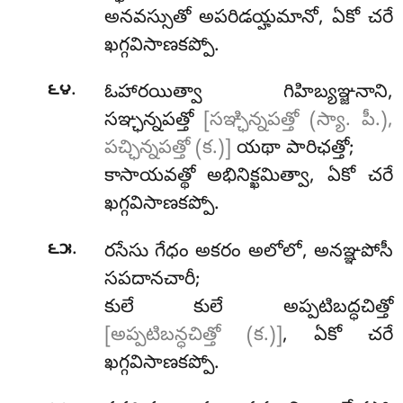
అనవస్సుతో అపరిడయ్హమానో, ఏకో చరే
ఖగ్గవిసాణకప్పో.
.
౬౪
ఓహారయిత్వా
గిహిబ్యఞ్జనాని,
సఞ్ఛన్నపత్తో
[సఞ్ఛిన్నపత్తో (స్యా. పీ.),
పచ్ఛిన్నపత్తో (క.)]
యథా పారిఛత్తో;
కాసాయవత్థో
అభినిక్ఖమిత్వా, ఏకో చరే
ఖగ్గవిసాణకప్పో.
.
౬౫
రసేసు గేధం అకరం అలోలో, అనఞ్ఞపోసీ
సపదానచారీ;
కులే కులే అప్పటిబద్ధచిత్తో
[అప్పటిబన్ధచిత్తో (క.)]
, ఏకో చరే
ఖగ్గవిసాణకప్పో.