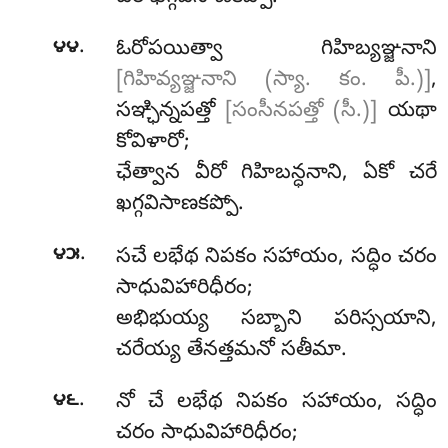
.
౪౪
ఓరోపయిత్వా
గిహిబ్యఞ్జనాని
[గిహివ్యఞ్జనాని (స్యా. కం. పీ.)]
,
సఞ్ఛిన్నపత్తో
[సంసీనపత్తో (సీ.)]
యథా
కోవిళారో;
ఛేత్వాన
వీరో గిహిబన్ధనాని, ఏకో చరే
ఖగ్గవిసాణకప్పో.
.
౪౫
సచే లభేథ నిపకం సహాయం, సద్ధిం చరం
సాధువిహారిధీరం;
అభిభుయ్య సబ్బాని పరిస్సయాని,
చరేయ్య తేనత్తమనో సతీమా.
.
౪౬
నో
చే లభేథ నిపకం సహాయం, సద్ధిం
చరం సాధువిహారిధీరం;