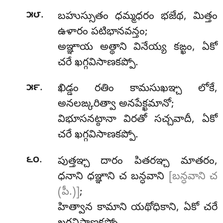
.
౫౮
బహుస్సుతం
ధమ్మధరం భజేథ, మిత్తం
ఉళారం పటిభానవన్తం;
అఞ్ఞాయ అత్థాని వినేయ్య కఙ్ఖం, ఏకో
చరే ఖగ్గవిసాణకప్పో.
.
౫౯
ఖిడ్డం రతిం కామసుఖఞ్చ లోకే,
అనలఙ్కరిత్వా అనపేక్ఖమానో;
విభూసనట్ఠానా విరతో సచ్చవాదీ, ఏకో
చరే ఖగ్గవిసాణకప్పో.
.
౬౦
పుత్తఞ్చ దారం పితరఞ్చ మాతరం,
ధనాని ధఞ్ఞాని చ బన్ధవాని
[బన్ధవాని చ
(పీ.)]
;
హిత్వాన కామాని యథోధికాని, ఏకో చరే