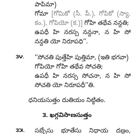
పాపిమా)
గోమా
[గోమికో (సీ. పీ.), గోపికో (స్యా.
కం.), గోపియో (క.)]
గోహి తథేవ నన్దతి;
ఉపధీ హి నరస్స నన్దనా, న హి సో
నన్దతి యో నిరూపధి’’.
.
౩౪
‘‘సోచతి పుత్తేహి పుత్తిమా, (ఇతి భగవా)
గోపియో గోహి తథేవ సోచతి;
ఉపధీ హి నరస్స సోచనా, న హి సో
సోచతి యో నిరూపధీ’’తి.
ధనియసుత్తం దుతియం నిట్ఠితం.
౩. ఖగ్గవిసాణసుత్తం
.
౩౫
సబ్బేసు
భూతేసు నిధాయ దణ్డం,