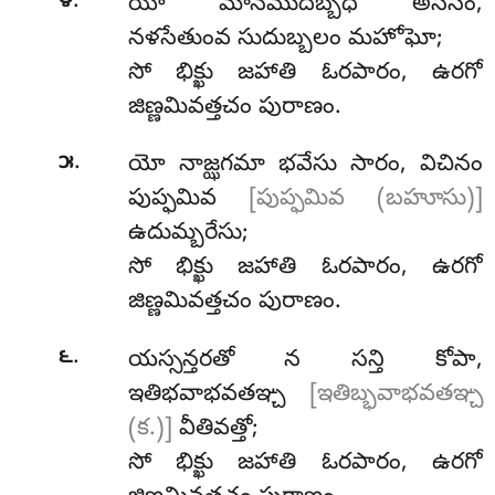
.
౪
యో
మానముదబ్బధీ అసేసం,
నళసేతుంవ సుదుబ్బలం మహోఘో;
సో భిక్ఖు జహాతి ఓరపారం, ఉరగో
జిణ్ణమివత్తచం పురాణం.
.
౫
యో నాజ్ఝగమా భవేసు సారం, విచినం
పుప్ఫమివ
[పుప్ఫమివ (బహూసు)]
ఉదుమ్బరేసు;
సో భిక్ఖు జహాతి ఓరపారం, ఉరగో
జిణ్ణమివత్తచం పురాణం.
.
౬
యస్సన్తరతో న సన్తి కోపా,
ఇతిభవాభవతఞ్చ
[ఇతిబ్భవాభవతఞ్చ
(క.)]
వీతివత్తో;
సో భిక్ఖు జహాతి ఓరపారం, ఉరగో