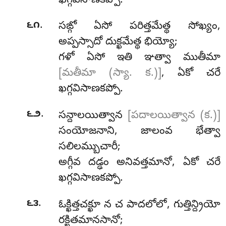
ఖగ్గవిసాణకప్పో.
.
౬౧
సఙ్గో
ఏసో పరిత్తమేత్థ సోఖ్యం,
అప్పస్సాదో దుక్ఖమేత్థ భియ్యో;
గళో ఏసో ఇతి ఞత్వా ముతీమా
[మతీమా (స్యా. క.)]
, ఏకో చరే
ఖగ్గవిసాణకప్పో.
.
౬౨
సన్దాలయిత్వాన
[పదాలయిత్వాన (క.)]
సంయోజనాని, జాలంవ భేత్వా
సలిలమ్బుచారీ;
అగ్గీవ దడ్ఢం అనివత్తమానో, ఏకో చరే
ఖగ్గవిసాణకప్పో.
.
౬౩
ఓక్ఖిత్తచక్ఖూ
న చ పాదలోలో, గుత్తిన్ద్రియో
రక్ఖితమానసానో;