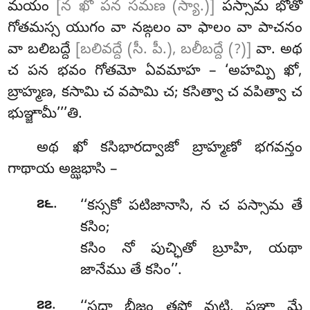
మయం
[న ఖో పన సమణ (స్యా.)]
పస్సామ భోతో
గోతమస్స యుగం వా నఙ్గలం వా ఫాలం వా పాచనం
వా బలిబద్దే
[బలివద్దే (సీ. పీ.), బలీబద్దే (?)]
వా. అథ
చ పన భవం గోతమో ఏవమాహ – ‘అహమ్పి ఖో,
బ్రాహ్మణ, కసామి చ వపామి
చ; కసిత్వా చ వపిత్వా చ
భుఞ్జామీ’’’తి.
అథ ఖో కసిభారద్వాజో బ్రాహ్మణో భగవన్తం
గాథాయ అజ్ఝభాసి –
.
౭౬
‘‘కస్సకో
పటిజానాసి, న చ పస్సామ తే
కసిం;
కసిం నో పుచ్ఛితో బ్రూహి, యథా
జానేము తే కసిం’’.
.
౭౭
‘‘సద్ధా బీజం తపో వుట్ఠి, పఞ్ఞా మే