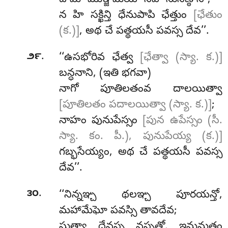
న హి సక్ఖిన్తి ధేనుపాపి ఛేత్తుం
[ఛేతుం
(క.)]
, అథ చే పత్థయసీ పవస్స దేవ’’.
.
౨౯
‘‘ఉసభోరివ ఛేత్వ
[ఛేత్వా (స్యా. క.)]
బన్ధనాని, (ఇతి భగవా)
నాగో పూతిలతంవ దాలయిత్వా
[పూతిలతం పదాలయిత్వా (స్యా. క.)]
;
నాహం పునుపేస్సం
[పున ఉపేస్సం (సీ.
స్యా. కం. పీ.), పునుపేయ్య (క.)]
గబ్భసేయ్యం, అథ చే పత్థయసీ పవస్స
దేవ’’.
.
౩౦
‘‘నిన్నఞ్చ థలఞ్చ పూరయన్తో,
మహామేఘో పవస్సి తావదేవ;
సుత్వా దేవస్స వస్సతో, ఇమమత్థం