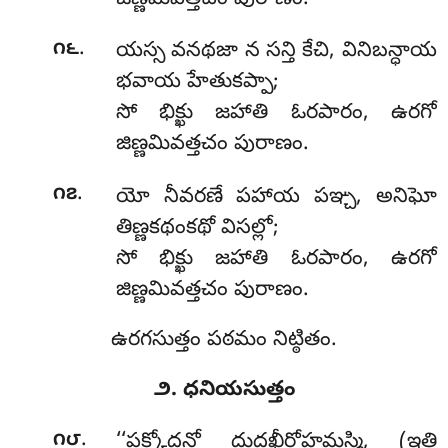
.
౧౬
యస్స వనథజా న సన్తి కేచి, వినిబన్ధాయ
భవాయ హేతుకప్పా;
సో భిక్ఖు జహాతి ఓరపారం, ఉరగో
జిణ్ణమివత్తచం పురాణం.
.
౧౭
యో
నీవరణే పహాయ పఞ్చ, అనిఘో
తిణ్ణకథంకథో విసల్లో;
సో భిక్ఖు జహాతి ఓరపారం, ఉరగో
జిణ్ణమివత్తచం పురాణం.
ఉరగసుత్తం పఠమం నిట్ఠితం.
౨. ధనియసుత్తం
.
౧౮
‘‘పక్కోదనో
దుద్ధఖీరోహమస్మి, (ఇతి