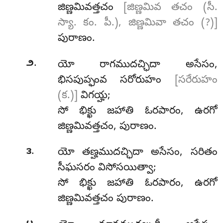
జిణ్ణమివత్తచం
[జిణ్ణమివ తచం (సీ.
స్యా. కం. పీ.), జిణ్ణమివా తచం (?)]
పురాణం.
.
౨
యో రాగముదచ్ఛిదా అసేసం,
భిసపుప్ఫంవ సరోరుహం
[సరేరుహం
(క.)]
విగయ్హ;
సో భిక్ఖు జహాతి ఓరపారం, ఉరగో
జిణ్ణమివత్తచం, పురాణం.
.
౩
యో
తణ్హముదచ్ఛిదా అసేసం, సరితం
సీఘసరం విసోసయిత్వా;
సో
భిక్ఖు జహాతి ఓరపారం, ఉరగో
జిణ్ణమివత్తచం పురాణం.