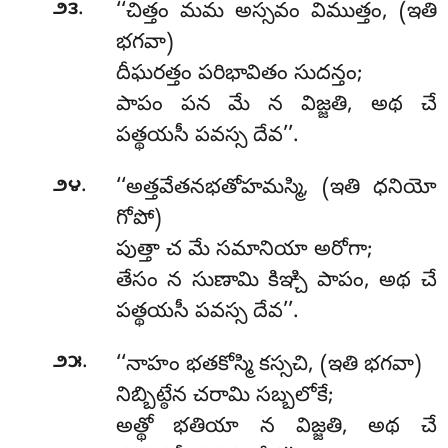
.
౨౩
‘‘చిత్తం మమ అస్సవం విముత్తం, (ఇతి
భగవా)
దీఘరత్తం పరిభావితం సుదన్తం;
పాపం పన మే న విజ్జతి, అథ చే
పత్థయసీ పవస్స దేవ’’.
.
౨౪
‘‘అత్తవేతనభతోహమస్మి
, (ఇతి ధనియో
గోపో)
పుత్తా చ మే సమానియా అరోగా;
తేసం న సుణామి కిఞ్చి పాపం, అథ చే
పత్థయసీ పవస్స దేవ’’.
.
౨౫
‘‘నాహం భతకోస్మి కస్సచి, (ఇతి భగవా)
నిబ్బిట్ఠేన చరామి సబ్బలోకే;
అత్థో భతియా న విజ్జతి, అథ చే