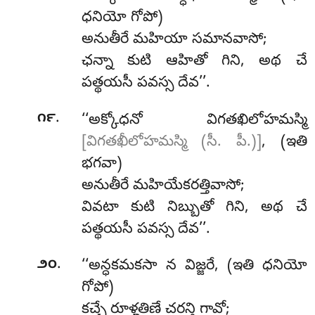
ధనియో గోపో)
అనుతీరే మహియా సమానవాసో;
ఛన్నా కుటి ఆహితో గిని, అథ చే
పత్థయసీ పవస్స దేవ’’.
.
౧౯
‘‘అక్కోధనో విగతఖిలోహమస్మి
[విగతఖీలోహమస్మి (సీ. పీ.)]
, (ఇతి
భగవా)
అనుతీరే మహియేకరత్తివాసో;
వివటా కుటి నిబ్బుతో గిని, అథ చే
పత్థయసీ పవస్స దేవ’’.
.
౨౦
‘‘అన్ధకమకసా
న విజ్జరే, (ఇతి ధనియో
గోపో)
కచ్ఛే రూళ్హతిణే చరన్తి గావో;