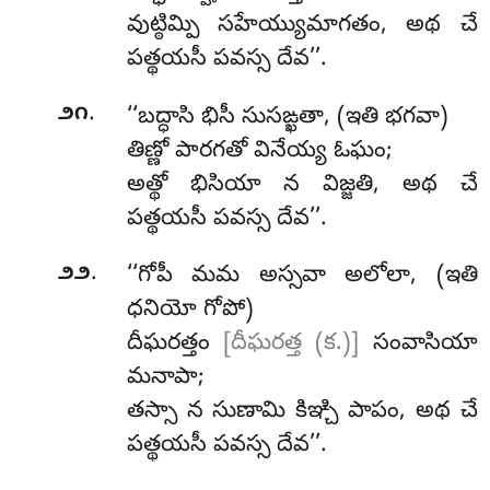
వుట్ఠిమ్పి సహేయ్యుమాగతం, అథ చే
పత్థయసీ పవస్స దేవ’’.
.
౨౧
‘‘బద్ధాసి భిసీ సుసఙ్ఖతా, (ఇతి భగవా)
తిణ్ణో పారగతో వినేయ్య ఓఘం;
అత్థో భిసియా న విజ్జతి, అథ చే
పత్థయసీ పవస్స దేవ’’.
.
౨౨
‘‘గోపీ
మమ అస్సవా అలోలా, (ఇతి
ధనియో గోపో)
దీఘరత్తం
[దీఘరత్త (క.)]
సంవాసియా
మనాపా;
తస్సా
న సుణామి కిఞ్చి పాపం, అథ చే
పత్థయసీ పవస్స దేవ’’.