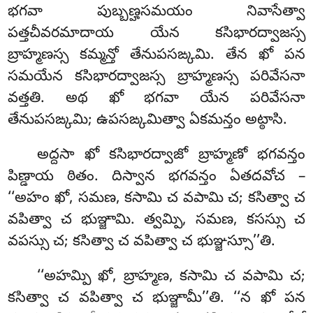
భగవా పుబ్బణ్హసమయం నివాసేత్వా
పత్తచీవరమాదాయ యేన కసిభారద్వాజస్స
బ్రాహ్మణస్స కమ్మన్తో తేనుపసఙ్కమి. తేన ఖో పన
సమయేన కసిభారద్వాజస్స బ్రాహ్మణస్స పరివేసనా
వత్తతి. అథ ఖో భగవా యేన పరివేసనా
తేనుపసఙ్కమి; ఉపసఙ్కమిత్వా ఏకమన్తం అట్ఠాసి.
అద్దసా ఖో కసిభారద్వాజో బ్రాహ్మణో భగవన్తం
పిణ్డాయ ఠితం. దిస్వాన భగవన్తం ఏతదవోచ –
‘‘అహం ఖో, సమణ, కసామి చ వపామి చ; కసిత్వా చ
వపిత్వా చ భుఞ్జామి. త్వమ్పి, సమణ, కసస్సు చ
వపస్సు చ; కసిత్వా చ వపిత్వా చ భుఞ్జస్సూ’’తి.
‘‘అహమ్పి ఖో, బ్రాహ్మణ, కసామి చ వపామి చ;
కసిత్వా చ వపిత్వా చ భుఞ్జామీ’’తి. ‘‘న ఖో పన