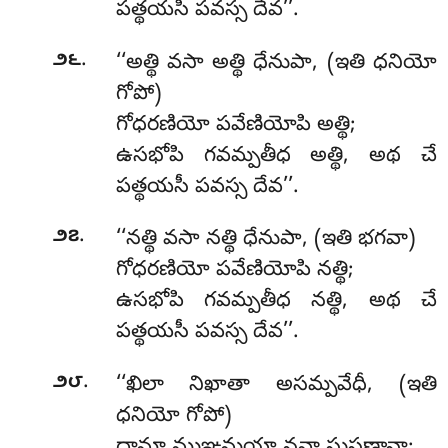
పత్థయసీ పవస్స దేవ’’.
.
౨౬
‘‘అత్థి వసా అత్థి ధేనుపా, (ఇతి ధనియో
గోపో)
గోధరణియో పవేణియోపి అత్థి;
ఉసభోపి గవమ్పతీధ అత్థి, అథ చే
పత్థయసీ పవస్స దేవ’’.
.
౨౭
‘‘నత్థి
వసా నత్థి ధేనుపా, (ఇతి భగవా)
గోధరణియో పవేణియోపి నత్థి;
ఉసభోపి
గవమ్పతీధ నత్థి, అథ చే
పత్థయసీ పవస్స దేవ’’.
.
౨౮
‘‘ఖిలా నిఖాతా అసమ్పవేధీ, (ఇతి
ధనియో గోపో)
దామా ముఞ్జమయా నవా సుసణ్ఠానా;