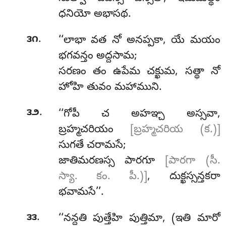
ధనియో అభాసథ.
.
౩౧
‘‘లాభా
వత నో అనప్పకా, యే మయం
భగవన్తం అద్దసామ;
సరణం తం ఉపేమ చక్ఖుమ, సత్థా నో
హోహి తువం మహాముని.
.
౩౨
‘‘గోపీ చ అహఞ్చ అస్సవా,
బ్రహ్మచరియం
[బ్రహ్మచరియ (క.)]
సుగతే చరామసే;
జాతిమరణస్స
పారగూ
[పారగా (సీ.
స్యా. కం. పీ.)]
, దుక్ఖస్సన్తకరా
భవామసే’’.
.
౩౩
‘‘నన్దతి
పుత్తేహి పుత్తిమా, (ఇతి మారో