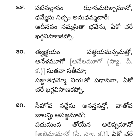
.
౬౯
పటిసల్లానం ఝానమరిఞ్చమానో,
ధమ్మేసు నిచ్చం అనుధమ్మచారీ;
ఆదీనవం సమ్మసితా భవేసు, ఏకో చరే
ఖగ్గవిసాణకప్పో.
.
౭౦
తణ్హక్ఖయం
పత్థయమప్పమత్తో,
అనేళమూగో
[అనేలమూగో (స్యా. పీ.
క.)]
సుతవా సతీమా;
సఙ్ఖాతధమ్మో నియతో పధానవా, ఏకో
చరే ఖగ్గవిసాణకప్పో.
.
౭౧
సీహోవ
సద్దేసు అసన్తసన్తో, వాతోవ
జాలమ్హి అసజ్జమానో;
పదుమంవ తోయేన అలిప్పమానో
[అలిమ్పమానో (సీ. స్యా. క.)]
, ఏకో చరే