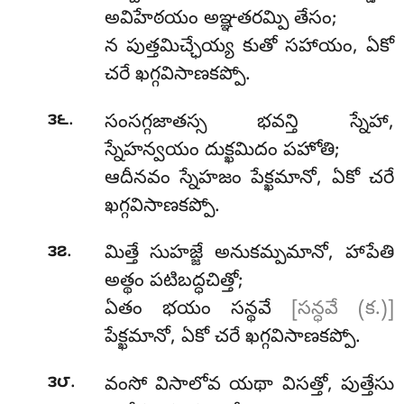
అవిహేఠయం అఞ్ఞతరమ్పి తేసం;
న పుత్తమిచ్ఛేయ్య కుతో సహాయం, ఏకో
చరే ఖగ్గవిసాణకప్పో.
.
౩౬
సంసగ్గజాతస్స
భవన్తి స్నేహా,
స్నేహన్వయం
దుక్ఖమిదం పహోతి;
ఆదీనవం స్నేహజం పేక్ఖమానో, ఏకో చరే
ఖగ్గవిసాణకప్పో.
.
౩౭
మిత్తే సుహజ్జే అనుకమ్పమానో, హాపేతి
అత్థం పటిబద్ధచిత్తో;
ఏతం భయం సన్థవే
[సన్ధవే (క.)]
పేక్ఖమానో, ఏకో చరే ఖగ్గవిసాణకప్పో.
.
౩౮
వంసో విసాలోవ యథా విసత్తో, పుత్తేసు