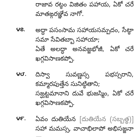
రాజావ రట్ఠం విజితం పహాయ, ఏకో చరే
మాతఙ్గరఞ్ఞేవ నాగో.
.
౪౭
అద్ధా పసంసామ సహాయసమ్పదం, సేట్ఠా
సమా సేవితబ్బా సహాయా;
ఏతే అలద్ధా అనవజ్జభోజీ, ఏకో చరే
ఖగ్గవిసాణకప్పో.
.
౪౮
దిస్వా సువణ్ణస్స పభస్సరాని,
కమ్మారపుత్తేన సునిట్ఠితాని;
సఙ్ఘట్టమానాని దువే భుజస్మిం, ఏకో చరే
ఖగ్గవిసాణకప్పో.
.
౪౯
ఏవం
దుతియేన
[దుతియేన (సబ్బత్థ)]
సహా మమస్స, వాచాభిలాపో అభిసజ్జనా