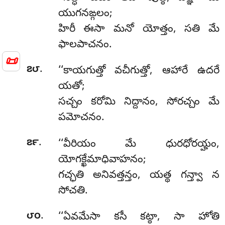
యుగనఙ్గలం;
హిరీ ఈసా మనో యోత్తం, సతి మే
ఫాలపాచనం.
📜
.
౭౮
‘‘కాయగుత్తో
వచీగుత్తో, ఆహారే ఉదరే
యతో;
సచ్చం కరోమి నిద్దానం, సోరచ్చం మే
పమోచనం.
.
౭౯
‘‘వీరియం మే ధురధోరయ్హం,
యోగక్ఖేమాధివాహనం;
గచ్ఛతి అనివత్తన్తం, యత్థ గన్త్వా న
సోచతి.
.
౮౦
‘‘ఏవమేసా
కసీ కట్ఠా, సా హోతి