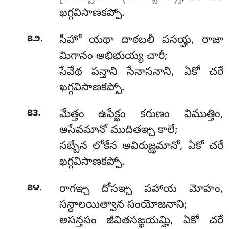
ఖగ్గవిసాణకప్పో.
.
౭౨
సీహో యథా దాఠబలీ పసయ్హ, రాజా
మిగానం అభిభుయ్య చారీ;
సేవేథ పన్తాని సేనాసనాని, ఏకో చరే
ఖగ్గవిసాణకప్పో.
.
౭౩
మేత్తం ఉపేక్ఖం కరుణం విముత్తిం,
ఆసేవమానో ముదితఞ్చ కాలే;
సబ్బేన లోకేన అవిరుజ్ఝమానో, ఏకో చరే
ఖగ్గవిసాణకప్పో.
.
౭౪
రాగఞ్చ
దోసఞ్చ పహాయ మోహం,
సన్దాలయిత్వాన సంయోజనాని;
అసన్తసం జీవితసఙ్ఖయమ్హి, ఏకో చరే