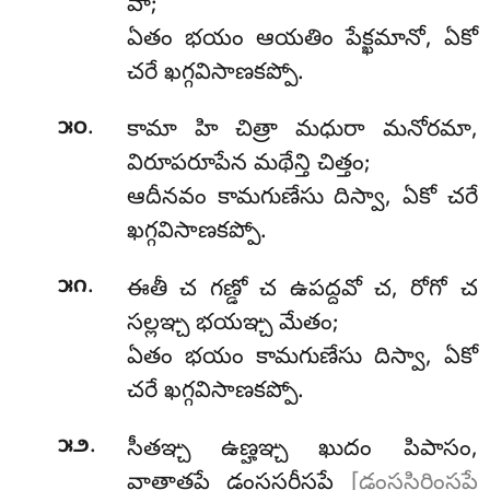
వా;
ఏతం భయం ఆయతిం పేక్ఖమానో, ఏకో
చరే ఖగ్గవిసాణకప్పో.
.
౫౦
కామా హి చిత్రా మధురా మనోరమా,
విరూపరూపేన మథేన్తి చిత్తం;
ఆదీనవం కామగుణేసు దిస్వా, ఏకో చరే
ఖగ్గవిసాణకప్పో.
.
౫౧
ఈతీ
చ గణ్డో చ ఉపద్దవో చ, రోగో చ
సల్లఞ్చ భయఞ్చ మేతం;
ఏతం భయం కామగుణేసు దిస్వా, ఏకో
చరే ఖగ్గవిసాణకప్పో.
.
౫౨
సీతఞ్చ
ఉణ్హఞ్చ ఖుదం పిపాసం,
వాతాతపే డంససరీసపే
[డంససిరింసపే