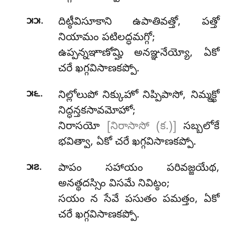
.
౫౫
దిట్ఠీవిసూకాని ఉపాతివత్తో, పత్తో
నియామం పటిలద్ధమగ్గో;
ఉప్పన్నఞాణోమ్హి అనఞ్ఞనేయ్యో, ఏకో
చరే ఖగ్గవిసాణకప్పో.
.
౫౬
నిల్లోలుపో
నిక్కుహో నిప్పిపాసో, నిమ్మక్ఖో
నిద్ధన్తకసావమోహో;
నిరాసయో
[నిరాసాసో (క.)]
సబ్బలోకే
భవిత్వా, ఏకో చరే ఖగ్గవిసాణకప్పో.
.
౫౭
పాపం సహాయం పరివజ్జయేథ,
అనత్థదస్సిం విసమే నివిట్ఠం;
సయం న సేవే పసుతం పమత్తం, ఏకో
చరే ఖగ్గవిసాణకప్పో.