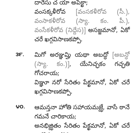
దారేసు చ యా అపేక్ఖా;
వంసక్కళీరోవ
[వంసకళీరోవ (సీ.),
వంసాకళీరోవ (స్యా. కం. పీ.),
వంసేకళీరోవ (నిద్దేస)]
అసజ్జమానో, ఏకో
చరే ఖగ్గవిసాణకప్పో.
.
౩౯
మిగో అరఞ్ఞమ్హి యథా అబద్ధో
[అబన్ధో
(స్యా. కం.)]
, యేనిచ్ఛకం గచ్ఛతి
గోచరాయ;
విఞ్ఞూ నరో సేరితం పేక్ఖమానో, ఏకో చరే
ఖగ్గవిసాణకప్పో.
.
౪౦
ఆమన్తనా హోతి సహాయమజ్ఝే, వాసే ఠానే
గమనే చారికాయ;
అనభిజ్ఝితం సేరితం పేక్ఖమానో, ఏకో చరే