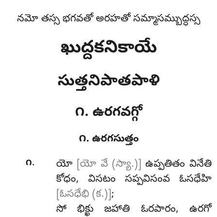
నమో తస్స భగవతో అరహతో సమ్మాసమ్బుద్ధస్స
ఖుద్దకనికాయే
సుత్తనిపాతపాళి
౧. ఉరగవగ్గో
౧. ఉరగసుత్తం
.
౧
యో
[యో వే (స్యా.)]
ఉప్పతితం వినేతి
కోధం, విసటం సప్పవిసంవ ఓసధేహి
[ఓసధేభి (క.)]
;
సో భిక్ఖు జహాతి ఓరపారం, ఉరగో