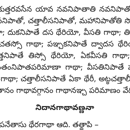
కుత్తరవసేన యావ నవనిపాతాతి నవనిపాతో
సనిపాతో, చత్తాలీసనిపాతో, మహానిపాతోతి
స
ా; దుకనిపాతే దస థేరియో, వీసతి గాథా; త
 చతస్సో గాథా; పఞ్చకనిపాతే ద్వాదస థేరియ
త్తనిపాతే తిస్సో థేరియో, ఏకవీసతి గ
తంనిపాతపరిమాణా గాథా; వీసతినిపాతే 
గాథా; చత్తాలీసనిపాతే ఏకా థేరీ, అట్ఠచత్తా
ాతానం గాథావగ్గానం గాథానఞ్చ పరిమాణం వేద
నిదానగాథావణ్ణనా
పనేతాసు థేరగాథా ఆది. తత్థాపి –