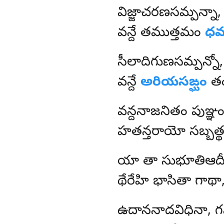
విజ్జాచరణసమ్పన్నా,
వన్దే తముత్తమం
ధమ
సీలాదిగుణసమ్పన్నో,
వన్దే
అరియసఙ్ఘం
తం,
వన్దనాజనితం పుఞ్ఞ
హతన్తరాయో సబ్బత్
యా
తా సుభూతిఆదీహ
థేరేహి భాసితా గాథా
ఉదాననాదవిధినా, గమ