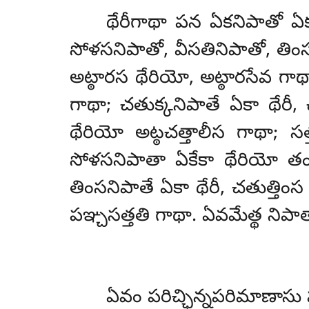
థేరీగాథా పన ఏకనిపాతో ఏ
సోళసనిపాతో, వీసతినిపాతో, తిం
అట్ఠారస థేరియో, అట్ఠారసేవ గాథ
గాథా; చతుక్కనిపాతే ఏకా థేరీ,
థేరియో అట్ఠచత్తాలీస గాథా; స
సోళసనిపాతా ఏకేకా థేరియో తం
తింసనిపాతే ఏకా థేరీ, చతుత్తింస 
పఞ్చసత్తతి గాథా. ఏవమేత్థ నిప
ఏవం
పరిచ్ఛిన్నపరిమాణాసు 