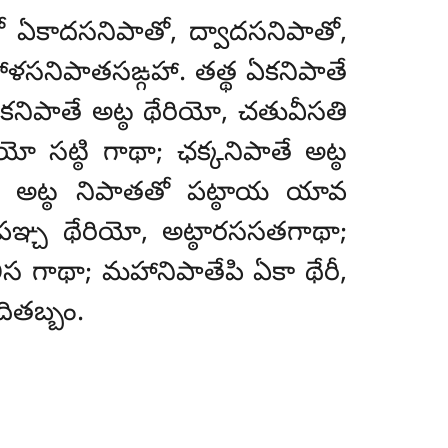
 ఏకాదసనిపాతో, ద్వాదసనిపాతో,
ోళసనిపాతసఙ్గహా. తత్థ ఏకనిపాతే
ికనిపాతే అట్ఠ థేరియో, చతువీసతి
ో సట్ఠి గాథా; ఛక్కనిపాతే అట్ఠ
ాథా; అట్ఠ నిపాతతో పట్ఠాయ యావ
పఞ్చ థేరియో, అట్ఠారససతగాథా;
లీస గాథా; మహానిపాతేపి ఏకా థేరీ,
ితబ్బం.