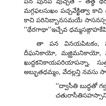
పన పునపి వుచ్చతే – తత్థ థ
మగ్గఫలసుఖం పచ్చవేక్ఖిత్వా కాచ
కాచి పరినిబ్బానసమయే సాసనస్స 
‘‘థేరగాథా’’ఇచ్చేవ ధమ్మసఙ్గాహకేహి
తా పన వినయపిటకం, సుత్త
దీఘనికాయో, మజ్ఝిమనికాయో, స
ఖుద్దకనికాయపరియాపన్నా, సు
అబ్భుతధమ్మం, వేదల్లన్తి నవసు స
‘‘ద్వాసీతి బుద్ధతో గణ్
చతురాసీతిసహస్సాని,