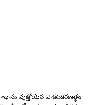
గాథాసు వుత్తోయేవ పాకటకరణత్థం