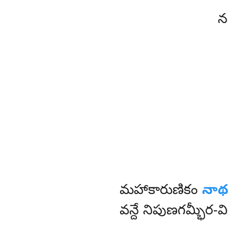
న
మహాకారుణికం
నాథ
వన్దే నిపుణగమ్భీర-