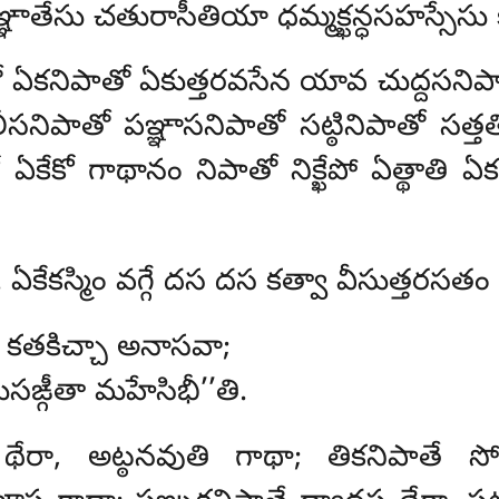
్ఞాతేసు చతురాసీతియా ధమ్మక్ఖన్ధసహస్సేసు
 ఏకనిపాతో ఏకుత్తరవసేన యావ చుద్దసనిపా
ీసనిపాతో పఞ్ఞాసనిపాతో సట్ఠినిపాతో సత్త
కో ఏకేకో గాథానం నిపాతో నిక్ఖేపో ఏత్థాత
 ఏకేకస్మిం వగ్గే దస దస కత్వా వీసుత్తరసతం థ
, కతకిచ్చా అనాసవా;
ుసఙ్గీతా మహేసిభీ’’తి.
ేరా, అట్ఠనవుతి గాథా; తికనిపాతే సో