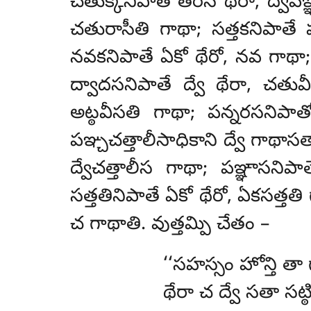
చతుక్కనిపాతే తేరస థేరా, ద్వేపఞ
చతురాసీతి గాథా; సత్తకనిపాతే
నవకనిపాతే ఏకో థేరో, నవ గాథా;
ద్వాదసనిపాతే ద్వే థేరా, చతువ
అట్ఠవీసతి గాథా; పన్నరసనిపాతో
పఞ్చచత్తాలీసాధికాని ద్వే గాథ
ద్వేచత్తాలీస గాథా; పఞ్ఞాసనిపా
సత్తతినిపాతే ఏకో థేరో, ఏకసత్తతి
చ గాథాతి. వుత్తమ్పి చేతం –
‘‘సహస్సం హోన్తి తా 
థేరా చ ద్వే సతా సట్ఠ