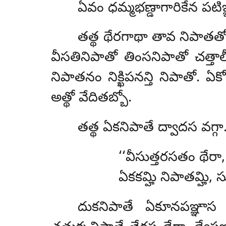
ఏవం ధమ్మభణ్డాగారికేన పటిఞ
తత్థ
థేరగాథా తావ నిపాతతో
వీసతినిపాతో తింసనిపాతో చత్తాల
నిపాతనం నిక్ఖిపనన్తి నిపాతో. ఏ
అత్థో వేదితబ్బో.
తత్థ ఏకనిపాతే ద్వాదస వగ్గా.
‘‘వీసుత్తరసతం థేరా
ఏకకమ్హి నిపాతమ్హి, స
దుకనిపాతే ఏకూనపఞ్ఞాస థ