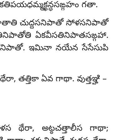
 కతిపయధమ్మక్ఖన్ధసఙ్గహం గతా.
తాతి చుద్దసనిపాతో సోళసనిపాతో
తినిపాతోతి ఏకవీసతినిపాతసఙ్గహా.
ి ఏకనిపాతో. ఇమినా నయేన సేసేసుపి
ేరా, తత్తికా ఏవ గాథా. వుత్తఞ్హి –
ళస థేరా, అట్ఠచత్తాలీస గాథా;