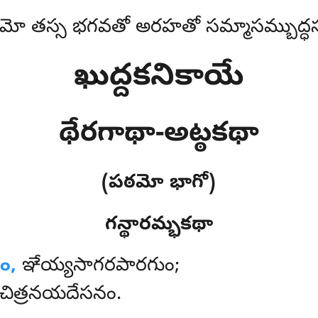
మో తస్స భగవతో అరహతో సమ్మాసమ్బుద్ధస
ఖుద్దకనికాయే
థేరగాథా-అట్ఠకథా
(పఠమో భాగో)
గన్థారమ్భకథా
ం,
ఞేయ్యసాగరపారగుం;
విచిత్రనయదేసనం.