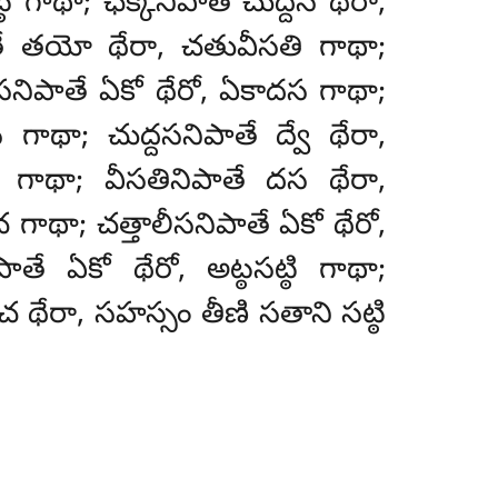
ి గాథా; ఛక్కనిపాతే చుద్దస థేరా,
ాతే తయో థేరా, చతువీసతి గాథా;
సనిపాతే ఏకో థేరో, ఏకాదస గాథా;
గాథా; చుద్దసనిపాతే ద్వే థేరా,
ంస గాథా; వీసతినిపాతే దస థేరా,
చ గాథా; చత్తాలీసనిపాతే ఏకో
థేరో,
పాతే ఏకో థేరో, అట్ఠసట్ఠి గాథా;
 చ థేరా, సహస్సం తీణి సతాని సట్ఠి