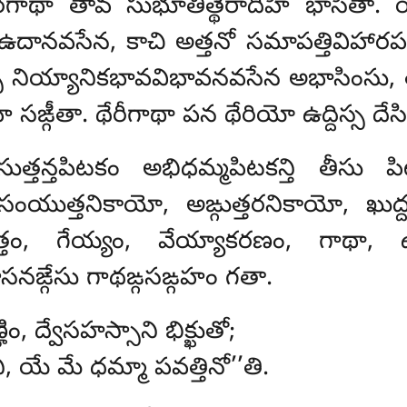
ేరగాథా తావ సుభూతిత్థేరాదీహి భాసితా
ి ఉదానవసేన, కాచి అత్తనో సమాపత్తివిహారపచ
నియ్యానికభావవిభావనవసేన అభాసింసు, తా స
 సఙ్గీతా. థేరీగాథా పన థేరియో ఉద్దిస్స దేస
న్తపిటకం అభిధమ్మపిటకన్తి తీసు పిటక
ంయుత్తనికాయో, అఙ్గుత్తరనికాయో, ఖుద
త్తం, గేయ్యం, వేయ్యాకరణం, గాథా, 
ాసనఙ్గేసు గాథఙ్గసఙ్గహం గతా.
హిం, ద్వేసహస్సాని భిక్ఖుతో;
 యే మే ధమ్మా పవత్తినో’’తి.