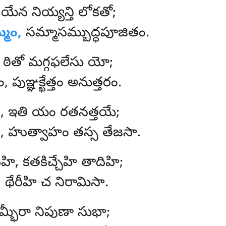
 యేన నియ్యన్తి లోకతో;
్మం,
సమ్మాసమ్బుద్ధపూజితం.
 ఠితో మగ్గఫలేసు యో;
 పుఞ్ఞక్ఖేత్తం అనుత్తరం.
ం, ఇతి యం రతనత్తయే;
థ, హుత్వాహం తస్స తేజసా.
ి, కతకిచ్చేహి తాదిహి;
, థేరీహి చ నిరామిసా.
్భీరా నిపుణా సుభా;