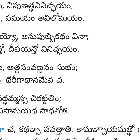
ం, నిపుణత్థవినిచ్ఛయం;
,
సమయం అవిలోమయం.
ేయ్యో, అనుపుబ్బికథం వినా;
తో, దీపయన్తో వినిచ్ఛయం.
, అత్థసంవణ్ణనం సుభం;
ం, థేరీగాథానమేవ చ.
ధమ్మస్స చిరట్ఠితిం;
, నిసామయథ సాధవోతి.
థా
చ, కథఞ్చ పవత్తాతి, కామఞ్చాయమత్థో 