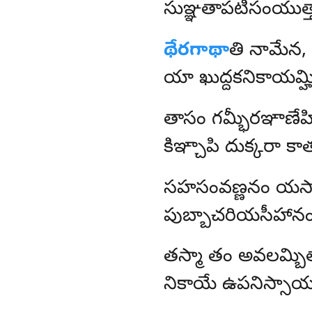
సుఞ్ఞతాపటిసంయుత్త
థేరగాథా
తి నామేన,
యా ఖుద్దకనికాయమ్
తాసం
గమ్భీరఞాణేహ
కిఞ్చాపి దుక్కరా కా
సహసంవణ్ణనం యస్మా
పుబ్బాచరియసీహానం,
తస్మా
తం అవలమ్బిత్
నికాయే ఉపనిస్సా