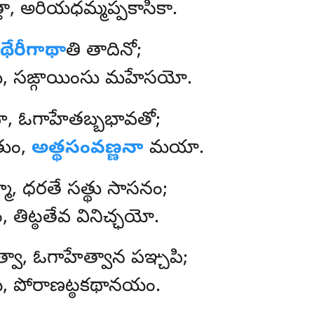
ా, అరియధమ్మప్పకాసికా.
థేరీగాథా
తి తాదినో;
హి, సఙ్గాయింసు మహేసయో.
ి, ఓగాహేతబ్బభావతో;
తుం,
అత్థసంవణ్ణనా
మయా.
, ధరతే సత్థు సాసనం;
 తిట్ఠతేవ వినిచ్ఛయో.
వా, ఓగాహేత్వాన పఞ్చపి;
య, పోరాణట్ఠకథానయం.