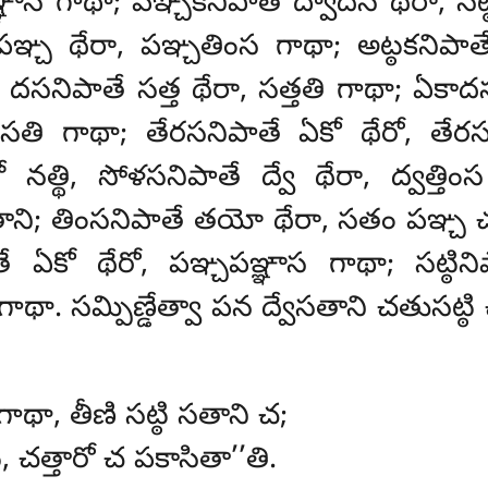
్ఞాస గాథా; పఞ్చకనిపాతే ద్వాదస థేరా, సట్ఠ
 పఞ్చ థేరా, పఞ్చతింస గాథా; అట్ఠకనిప
 దసనిపాతే సత్త థేరా, సత్తతి గాథా; ఏకాద
ీసతి గాథా; తేరసనిపాతే ఏకో థేరో, తేరస 
 నత్థి, సోళసనిపాతే ద్వే థేరా, ద్వత్తి
ాసతాని; తింసనిపాతే తయో థేరా, సతం పఞ్చ
తే ఏకో థేరో, పఞ్చపఞ్ఞాస గాథా; సట్ఠిని
 గాథా. సమ్పిణ్డేత్వా పన ద్వేసతాని చతుసట్ఠి
గాథా, తీణి సట్ఠి సతాని చ;
ి, చత్తారో చ పకాసితా’’తి.