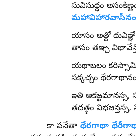
సువిసుద్ధం అసంకిణ్ణ
మహావిహారవాసీనం
యాసం అత్థో దువిఞ్ఞ
తాసం తఞ్చ విభావేన్
యథాబలం కరిస్సామి
సక్కచ్చం థేరగాథాన
ఇతి ఆకఙ్ఖమానస్స, సద్
తదత్థం విభజన్తస్స
కా పనేతా
థేరగాథా థేరీగా