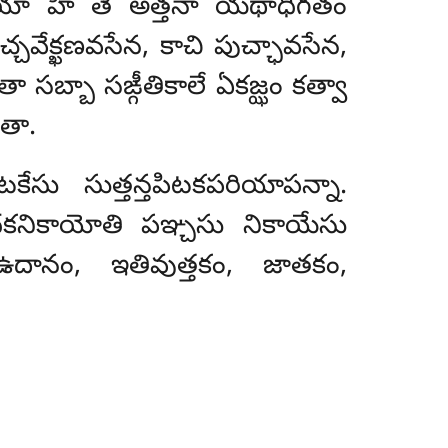
. యా హి తే అత్తనా యథాధిగతం
్చవేక్ఖణవసేన, కాచి పుచ్ఛావసేన,
బ్బా సఙ్గీతికాలే ఏకజ్ఝం కత్వా
ితా.
ేసు సుత్తన్తపిటకపరియాపన్నా.
్దకనికాయోతి
పఞ్చసు నికాయేసు
ఉదానం, ఇతివుత్తకం
, జాతకం,