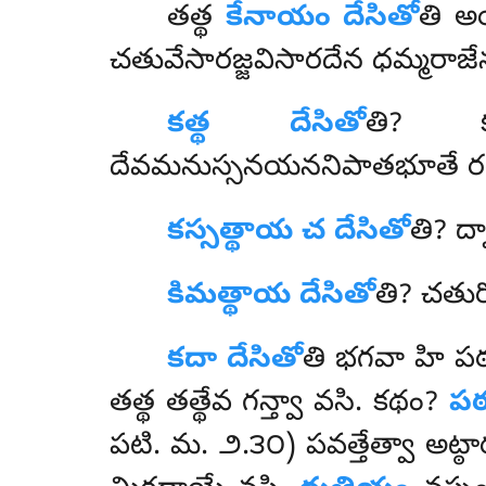
తత్థ
కేనాయం దేసితో
తి అ
చతువేసారజ్జవిసారదేన ధమ్మరాజ
కత్థ దేసితో
తి? కపి
దేవమనుస్సనయననిపాతభూతే రతన
కస్సత్థాయ
చ దేసితో
తి? ద
కిమత్థాయ దేసితో
తి? చతుర
కదా దేసితో
తి భగవా హి పఠ
తత్థ తత్థేవ గన్త్వా వసి. కథం?
ప
పటి. మ. ౨.౩౦) పవత్తేత్వా అట