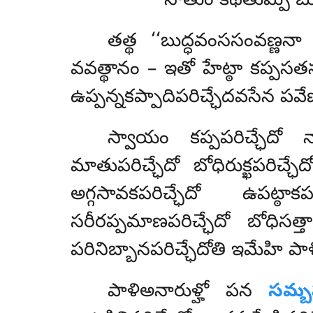
సోతుం కథేతుమ్పి బ
తత్థ
‘‘బుద్ధవంససంవణ్ణనా
వవత్థానం – ఇతో హేట్ఠా కప్పసత
ఉప్పన్నకప్పాదిపరిచ్ఛేదవసేన పవేణ
స్వాయం కప్పపరిచ్ఛేదో నామ
మాతుపరిచ్ఛేదో బోధిరుక్ఖపరిచ్ఛ
అగ్గసావకపరిచ్ఛేదో ఉపట్ఠాకపర
సరీరప్పమాణపరిచ్ఛేదో బోధిసత్త
పరినిబ్బానపరిచ్ఛేదోతి ఇమేహి పా
పాళిఅనారుళ్హో పన
సమ్