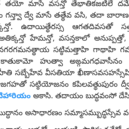
త్థ తయో మాసే వసన్తో తేభాతికజటిలే దమేత
్వా ద్వే మాసే తత్థేవ వసి, తదా బారాణసి
న్తో. ఉదాయిత్థేరస్స ఆగతదివసతో సత్
 ‘‘అతిక్కన్తో హేమన్తో, వసన్తకాలో అనుప
ా కులనగరగమనత్థాయ సట్ఠిమత్తాహి గాథాహి గ
కాతుకామో హుత్వా అఙ్గమగధవాసీనం క
హీతి సబ్బేహేవ వీసతియా ఖీణాసవసహస్సేహి
 రాజగహతో సట్ఠియోజనం కపిలవత్థుపురం
ద్
ిహారియం
అకాసి. తదాయం బుద్ధవంసో దేసి
ేకబుద్ధానం అసాధారణం సమ్మాసమ్బుద్ధస్సేవ