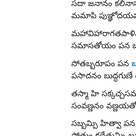
సదా
జనానం కలినాసన
మమాపి పుఞ్ఞోదయవు
మహావిహారాగతపాళిమగ
సమాసతోయం పన బుద
సోతబ్బరూపం పన
పసాదనం బుద్ధగుణ
తస్మా హి సక్కచ్చసమ
సంవణ్ణనం వణ్ణయతో
సబ్బమ్పి హిత్వా పన 