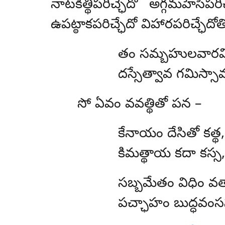
నాటకిత్థిపరిచ్ఛేదో అగ్గమహేసిప
ఉపట్ఠాకపరిచ్ఛేదో విహారపరిచ్ఛేదో
తం సమ్బహులవారమ్
దస్సేత్వావ గమిస్సా
సో ఏవం వవత్థితో పన –
కేనాయం దేసితో కత్థ,
కిమత్థాయ కదా కస్స
సబ్బమేతం విధిం వత
పచ్ఛాహం బుద్ధవంసస్స