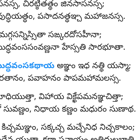
స్స, చిరట్ఠితత్థం జినసాసనస్స;
ద్ధియత్థం, పసాదనత్థఞ్చ మహాజనస్స.
్గసన్నిస్సితా సఙ్కరదోసహీనా;
్ధవంససంవణ్ణనా హేస్సతి సారభూతా.
బుద్ధవంసకథాయ
అఞ్ఞం ఇధ నత్థి యస్మా;
ే రతానం, పవాహనం పాపమహామలస్స.
ాధియుత్తా, విహాయ విక్ఖేపమనఞ్ఞచిత్తా;
 సువణ్ణం, నిధాయ కణ్ణం మధురం సుణాథ.
కిచ్చమఞ్ఞం, సక్కచ్చ మచ్చేనిధ నిచ్చకాలం;