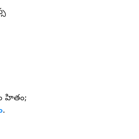
్స
 హితం;
ం
.