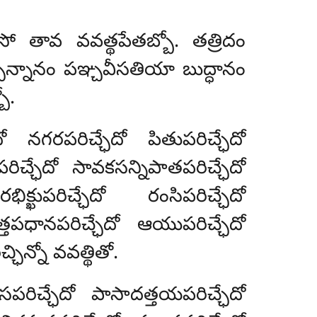
ంసో తావ వవత్థపేతబ్బో. తత్రిదం
్పన్నానం పఞ్చవీసతియా బుద్ధానం
ో.
దో నగరపరిచ్ఛేదో పితుపరిచ్ఛేదో
రిచ్ఛేదో సావకసన్నిపాతపరిచ్ఛేదో
ిక్ఖుపరిచ్ఛేదో రంసిపరిచ్ఛేదో
త్తపధానపరిచ్ఛేదో ఆయుపరిచ్ఛేదో
ిన్నో వవత్థితో.
పరిచ్ఛేదో పాసాదత్తయపరిచ్ఛేదో