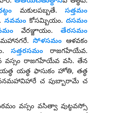
హారే.
తతియచతుత్థాని
పి తత్థేవ.
ట్ఠం
మకులపబ్బతే.
సత్తమం
ే.
నవమం
కోసమ్బియం.
దసమం
దసమం
వేరఞ్జాయం.
తేరసమం
ుమహానగరే.
సోళసమం
ఆళవకం
యం.
సత్తరసమం
రాజగహేయేవ.
వస్సం రాజగహేయేవ వసి. తేన
యత్థ యత్థ ఫాసుకం హోతి, తత్థ
ేతవనమహావిహారే చ పుబ్బారామే చ
మం వస్సం వసిత్వా వుట్ఠవస్సో