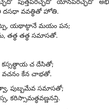
రిచ్ఛేదో పుత్తపరిచ్ఛేదో యానపరిచ్ఛేదో అభ
తి దసధా వవత్థితో హోతి.
పి, యథాట్ఠానే మయం పన;
మ, తత్థ తత్థ సమాసతో.
 కస్సత్థాయ చ దేసితో;
, వచనం కేన చాభతో.
్వా, పుబ్బమేవ సమాసతో;
, కరిస్సామత్థవణ్ణనన్తి.