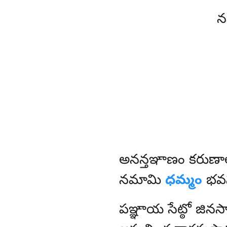
న
అనన్తఞాణం
కరుణ
నమామి
ధమ్మం
భవస
పఞ్ఞాయ సేట్ఠో జి