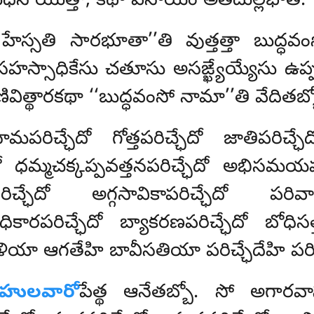
ుధేన యుత్తా, కథా పనాయం అతిదుల్లభాతి.
 హేస్సతి సారభూతా’’తి వుత్తత్తా బుద్ధవ
సహస్సాధికేసు చతూసు అసఙ్ఖ్యేయ్యేసు ఉప
ివిత్థారకథా ‘‘బుద్ధవంసో నామా’’తి వేదితబ్బ
పరిచ్ఛేదో గోత్తపరిచ్ఛేదో జాతిపరిచ్ఛే
ేదో ధమ్మచక్కప్పవత్తనపరిచ్ఛేదో అభిసమయప
ిచ్ఛేదో అగ్గసావికాపరిచ్ఛేదో పరివారభ
ాధికారపరిచ్ఛేదో బ్యాకరణపరిచ్ఛేదో బోధిస
ళియా ఆగతేహి బావీసతియా పరిచ్ఛేదేహి పరిచ్ఛ
బహులవారో
పేత్థ ఆనేతబ్బో. సో అగారవాస