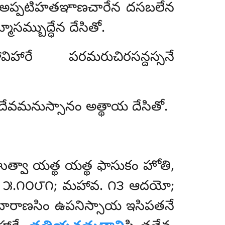
సు అప్పటిహతఞాణచారేన దసబలేన
ాసమ్బుద్ధేన దేసితో.
ిహారే పరమరుచిరసన్దస్సనే
దేవమనుస్సానం అత్థాయ దేసితో.
ుత్వా యత్థ యత్థ ఫాసుకం హోతి,
ని. ౫.౧౦౮౧; మహావ. ౧౩ ఆదయో;
ా బారాణసిం ఉపనిస్సాయ ఇసిపతనే