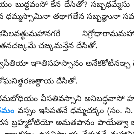
యం బుద్ధవంసో కేన దేసితో? సబ్బధమ్మే
ేన
ధమ్మస్సామినా తథాగతేన సబ్బఞ్ఞునా సమ్మ
లవత్థుమహానగరే నిగ్రోధారామమహావ
చఙ్కమే చఙ్కమన్తేన దేసితో.
్వాసీతియా ఞాతిసహస్సానం అనేకకోటీనఞ్చ 
ోఘనిత్థరణత్థాయ దేసితో.
మబోధియం వీసతివస్సాని అనిబద్ధవాసో హ
ఠమం
వస్సం ఇసిపతనే ధమ్మచక్కం (సం. 
్ఠారస బ్రహ్మకోటియో అమతపానం పాయేత్వ