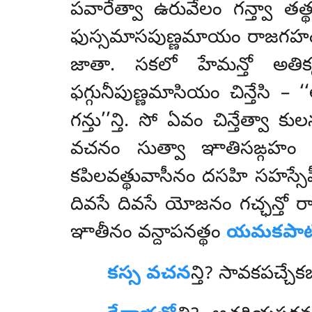
పవారేత్వా ఉరువేలం గన్త్వా త
ఫుస్సమాసపుణ్ణమాయం రాజగహం గన్త
జాతా. సకలో హేమన్తో అతిక్క
ఫగ్గునీపుణ్ణమాసియం చిన్తేసి –
గన్తు’’న్తి. సో ఏవం చిన్తేత్వ
వచనం సుత్వా ఞాతిసఙ్గహం 
కపిలవత్థువాసీనం దసహి సహస్సే
దివసే దివసే యోజనం గచ్ఛన్తో
ఞాతీనం వన్దాపనత్థం
యమకపాట
కస్స వచన
న్తి? సావకపచ్చ