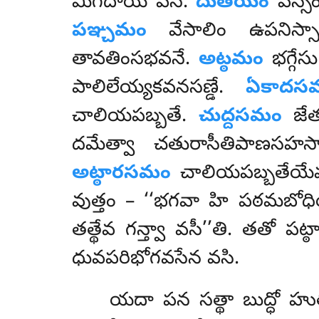
మిగదాయే వసి.
దుతియం
వస్స
పఞ్చమం
వేసాలిం ఉపనిస
తావతింసభవనే.
అట్ఠమం
భగ్గే
పాలిలేయ్యకవనసణ్డే.
ఏకాదస
చాలియపబ్బతే.
చుద్దసమం
జేత
దమేత్వా చతురాసీతిపాణస
అట్ఠారసమం
చాలియపబ్బతేయే
వుత్తం – ‘‘భగవా హి పఠమబోధి
తత్థేవ గన్త్వా వసీ’’తి. తతో
ధువపరిభోగవసేన వసి.
యదా పన సత్థా బుద్ధో హు