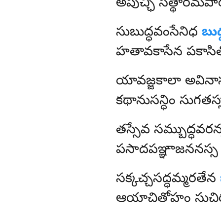
అపుచ్ఛి సత్థారమపా
సుబుద్ధవంసేనిధ
బుద
హతావకాసేన పకాసి
యావజ్జకాలా
అవినా
కథానుసన్ధిం సుగత
తస్సేవ
సమ్బుద్ధవర
పసాదపఞ్ఞాజననస్స 
సక్కచ్చసద్ధమ్మరతేన
ఆయాచితోహం సుచిరమ్