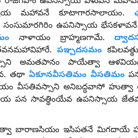
ం రాజగహం ఉపనిస్సాయ వేళువనే మహావి
్సాయ మహావనే కూటాగారసాలాయం.
ఛ
సు సంసుమారగిరిం ఉపనిస్సాయ భేసకళావన
మం
నాళాయం బ్రాహ్మణగామే.
ద్వా
వనమహావిహారే.
పఞ్చదసమం
కపిలవత్థ
హస్సాని అమతపానం పాయేత్వా ఆళవి
వ. తథా
ఏకూనవీసతిమం వీసతిమం
పన 
యం వీసతివస్సాని అనిబద్ధవాసో హుత్వా 
 పట్ఠాయ పన సావత్థింయేవ ఉపనిస్సాయ జ
త్వా బారాణసియం ఇసిపతనే మిగదాయే పఠ