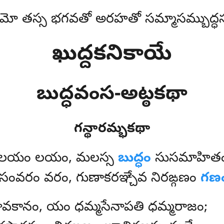
మో తస్స భగవతో అరహతో సమ్మాసమ్బుద్ధస
ఖుద్దకనికాయే
బుద్ధవంస-అట్ఠకథా
గన్థారమ్భకథా
ాలయం లయం, మలస్స
బుద్ధం
సుసమాహితం
ంవరం వరం, గుణాకరఞ్చేవ నిరఙ్గణం
గణ
నసావకానం, యం ధమ్మసేనాపతి ధమ్మరాజం;