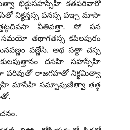
్వా భిక్ఖుసహస్సేహి కతపరివారో
తో నిక్ఖన్తస్స పనస్స పఞ్చ మాసా
తట్ఠదివసా వీతివత్తా. సో పన
్పత్తో, సమయో తథాగతస్స కపిలపురం
మనవణ్ణం వణ్ణేసి. అథ సత్థా చస్స
ులపుత్తానం దసహి సహస్సేహి
 పరివుతో రాజగహతో నిక్ఖమిత్వా
వీహి మాసేహి సమ్పాపుణిత్వా తత్థ
తో.
 వచనం.