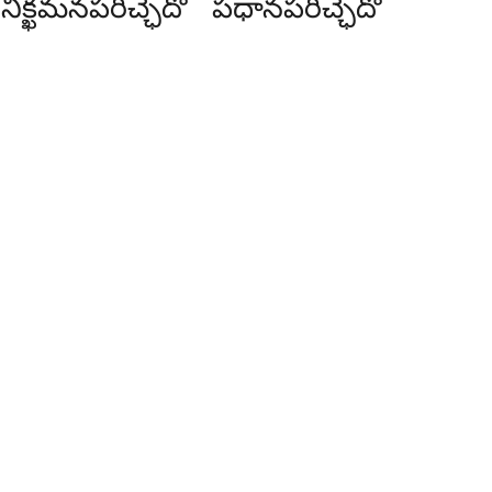
ినిక్ఖమనపరిచ్ఛేదో
పధానపరిచ్ఛేదో