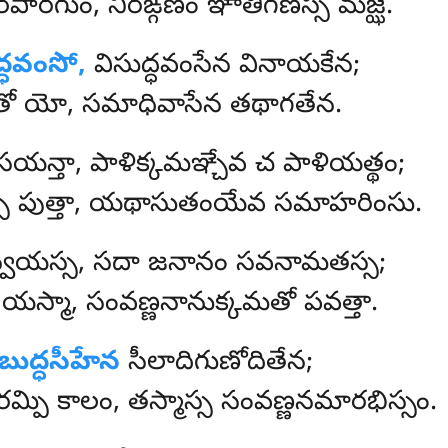
రపారగుం, నిరఙ్గణం ఞాతిగణస్స మజ్ఝే.
్ధవంసో,
విసుద్ధవంసేన వినాయకేన;
తో యో, సమాధివాసేన తథాగతేన.
సయన్తా, పాళిక్కమఞ్చేవ చ పాళియత్థం;
స్స పుత్తా, యథాసుతంయేవ సమాహరింసు.
న్వయస్స, సదా జనానం సవనామతస్స;
యస్మా, సంవణ్ణనానుక్కమతో పవత్తా.
బుద్ధసీహేన
సీలాదిగుణోదితేన;
పి కాలం, తస్మాస్స సంవణ్ణనమారభిస్సం.