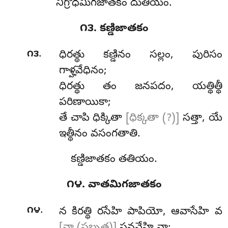
నిగ్రోధమిగజాతకం దుతియం.
౧౩. కణ్డిజాతకం
.
౧౩
ధిరత్థు కణ్డినం సల్లం, పురిసం
గాళ్హవేధినం;
ధిరత్థు తం జనపదం, యత్థిత్థీ
పరిణాయికా;
తే చాపి ధిక్కితా
[ధిక్కతా (?)]
సత్తా, యే
ఇత్థీనం వసంగతాతి.
కణ్డిజాతకం తతియం.
౧౪. వాతమిగజాతకం
.
౧౪
న కిరత్థి రసేహి పాపియో, ఆవాసేహి వ
[వా (సబ్బత్థ)]
సన్థవేహి వా;