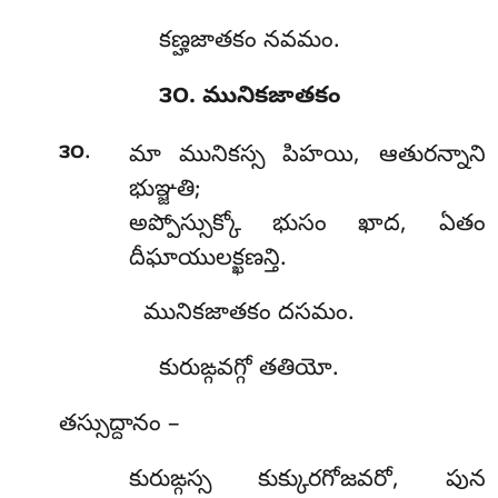
కణ్హజాతకం నవమం.
౩౦. మునికజాతకం
.
౩౦
మా
మునికస్స పిహయి, ఆతురన్నాని
భుఞ్జతి;
అప్పోస్సుక్కో భుసం ఖాద, ఏతం
దీఘాయులక్ఖణన్తి.
మునికజాతకం దసమం.
కురుఙ్గవగ్గో తతియో.
తస్సుద్దానం –
కురుఙ్గస్స
కుక్కురగోజవరో, పున