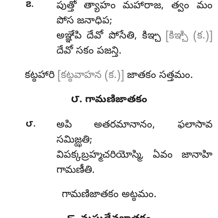
.
౭
పుత్తో త్యాహం మహారాజ, త్వం మం
పోస జనాధిప;
అఞ్ఞేపి దేవో పోసేతి, కిఞ్చ
[కిఞ్చి (క.)]
దేవో సకం పజన్తి.
కట్ఠహారి
[కట్ఠవాహన (క.)]
జాతకం సత్తమం.
౮. గామణిజాతకం
.
౮
అపి
అతరమానానం, ఫలాసావ
సమిజ్ఝతి;
విపక్కబ్రహ్మచరియోస్మి, ఏవం జానాహి
గామణీతి.
గామణిజాతకం అట్ఠమం.