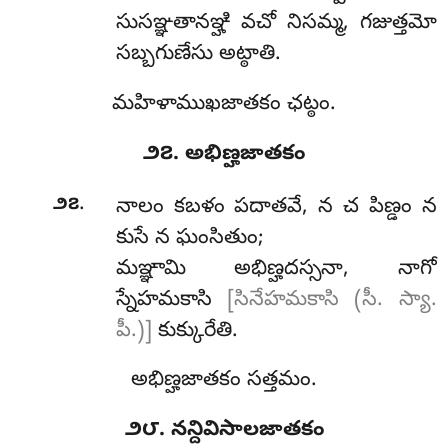
సుసఞ్ఞతానఞ్హి వచో నిసమ్మ, గజుత్తమో
సబ్బగుణేసు అట్ఠాతి.
మహిళాముఖజాతకం ఛట్ఠం.
౨౭. అభిణ్హజాతకం
.
౨౭
నాలం కబళం పదాతవే, న చ పిణ్డం న
కుసే న ఘంసితుం;
మఞ్ఞామి అభిణ్హదస్సనా, నాగో
స్నేహమకాసి
[సినేహమకాసి (సీ. స్యా.
పీ.)]
కుక్కురేతి.
అభిణ్హజాతకం సత్తమం.
౨౮. నన్దివిసాలజాతకం