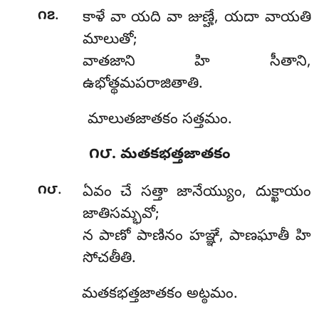
.
౧౭
కాళే
వా యది వా జుణ్హే, యదా వాయతి
మాలుతో;
వాతజాని హి సీతాని,
ఉభోత్థమపరాజితాతి.
మాలుతజాతకం సత్తమం.
౧౮. మతకభత్తజాతకం
.
౧౮
ఏవం చే సత్తా జానేయ్యుం, దుక్ఖాయం
జాతిసమ్భవో;
న పాణో పాణినం హఞ్ఞే, పాణఘాతీ హి
సోచతీతి.
మతకభత్తజాతకం అట్ఠమం.