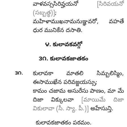
వాళవస్ససిరివ్హయనో
[సిరివయనో
(సబ్బత్థ)]
;
మహిళాముఖనామనుఞ్ఞవరో, వహతే
ధుర మునికేన దసాతి.
౪. కులావకవగ్గో
౩౧. కులావకజాతకం
.
౩౧
కులావకా
మాతలి సిమ్బలిస్మిం,
ఈసాముఖేన పరివజ్జయస్సు;
కామం చజామ అసురేసు పాణం, మా మే
దిజా విక్కులవా
[మాయిమే దిజా
వికులావా (సీ. స్యా. పీ.)]
అహేసున్తి.
కులావకజాతకం పఠమం.