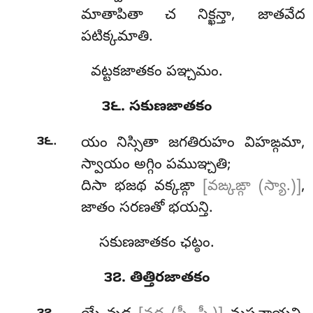
మాతాపితా చ నిక్ఖన్తా, జాతవేద
పటిక్కమాతి.
వట్టకజాతకం పఞ్చమం.
౩౬. సకుణజాతకం
.
౩౬
యం నిస్సితా జగతిరుహం విహఙ్గమా,
స్వాయం అగ్గిం పముఞ్చతి;
దిసా భజథ వక్కఙ్గా
[వఙ్కఙ్గా (స్యా.)]
,
జాతం సరణతో భయన్తి.
సకుణజాతకం ఛట్ఠం.
౩౭. తిత్తిరజాతకం