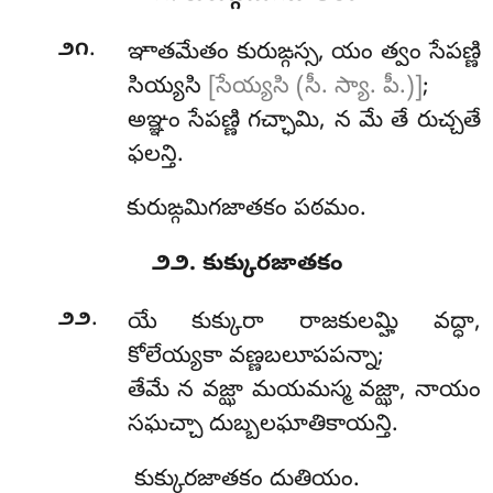
.
౨౧
ఞాతమేతం
కురుఙ్గస్స, యం త్వం సేపణ్ణి
సియ్యసి
[సేయ్యసి (సీ. స్యా. పీ.)]
;
అఞ్ఞం
సేపణ్ణి గచ్ఛామి, న మే తే రుచ్చతే
ఫలన్తి.
కురుఙ్గమిగజాతకం పఠమం.
౨౨. కుక్కురజాతకం
.
౨౨
యే కుక్కురా రాజకులమ్హి వద్ధా,
కోలేయ్యకా వణ్ణబలూపపన్నా;
తేమే న వజ్ఝా మయమస్మ వజ్ఝా, నాయం
సఘచ్చా దుబ్బలఘాతికాయన్తి.
కుక్కురజాతకం దుతియం.