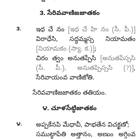
౩. సేరివవాణిజజాతకం
.
౩
ఇధ
చే నం
[ఇధ చే హి నం (సీ. పీ.)]
విరాధేసి, సద్ధమ్మస్స నియామతం
[నియామకం (స్యా. క.)]
;
చిరం త్వం అనుతప్పేసి
[అనుతపేస్ససి
(సీ. పీ.), అనుతప్పిస్ససి (?)]
,
సేరివాయంవ వాణిజోతి.
సేరివవాణిజజాతకం తతియం.
౪. చూళసేట్ఠిజాతకం
.
౪
అప్పకేనపి మేధావీ, పాభతేన విచక్ఖణో;
సముట్ఠాపేతి అత్తానం, అణుం అగ్గింవ