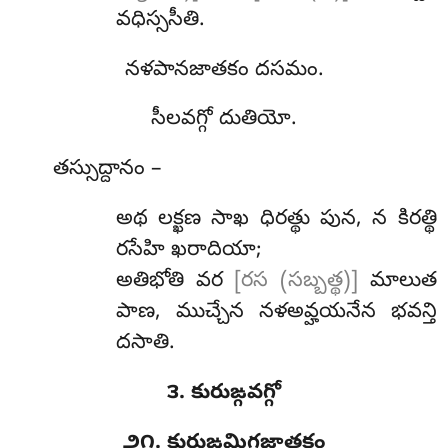
వధిస్ససీతి.
నళపానజాతకం దసమం.
సీలవగ్గో దుతియో.
తస్సుద్దానం –
అథ
లక్ఖణ సాఖ ధిరత్థు పున, న కిరత్థి
రసేహి ఖరాదియా;
అతిభోతి వర
[రస (సబ్బత్థ)]
మాలుత
పాణ, ముచ్చేన నళఅవ్హయనేన భవన్తి
దసాతి.
౩. కురుఙ్గవగ్గో
౨౧. కురుఙ్గమిగజాతకం