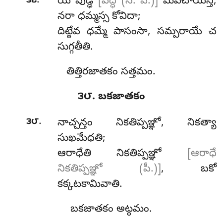
.
౩౭
యే వుడ్ఢ
[వద్ధ (సీ. పీ.)]
మపచాయన్తి,
నరా ధమ్మస్స కోవిదా;
దిట్ఠేవ ధమ్మే పాసంసా, సమ్పరాయే చ
సుగ్గతీతి.
తిత్తిరజాతకం సత్తమం.
౩౮. బకజాతకం
.
౩౮
నాచ్చన్తం
నికతిప్పఞ్ఞో, నికత్యా
సుఖమేధతి;
ఆరాధేతి నికతిప్పఞ్ఞో
[ఆరాధే
నికతిప్పఞ్ఞో (పీ.)]
, బకో
కక్కటకామివాతి.
బకజాతకం అట్ఠమం.