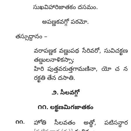
సుఖవిహారిజాతకం దసమం.
అపణ్ణకవగ్గో పఠమో.
తస్సుద్దానం –
వరాపణ్ణక వణ్ణుపథ సేరివరో, సువిచక్ఖణ
తణ్డులనాళికస్సా;
హిరి పుత్తవరుత్తగామణినా, యో చ న
రక్ఖతి తేన దసాతి.
౨. సీలవగ్గో
౧౧. లక్ఖణమిగజాతకం
.
౧౧
హోతి సీలవతం అత్థో, పటిసన్థార