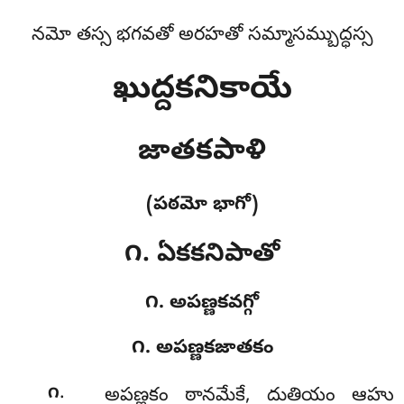
నమో తస్స భగవతో అరహతో సమ్మాసమ్బుద్ధస్స
ఖుద్దకనికాయే
జాతకపాళి
(పఠమో భాగో)
౧. ఏకకనిపాతో
౧. అపణ్ణకవగ్గో
౧. అపణ్ణకజాతకం
.
౧
అపణ్ణకం
ఠానమేకే, దుతియం ఆహు