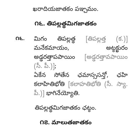
ఖరాదియజాతకం పఞ్చమం.
౧౬. తిపల్లత్థమిగజాతకం
.
౧౬
మిగం
తిపల్లత్థ
[తిపల్లత్త (క.)]
మనేకమాయం, అట్ఠక్ఖురం
అడ్ఢరత్తాపపాయిం
[అడ్ఢరత్తావపాయిం
(సీ. పీ.)]
;
ఏకేన సోతేన ఛమాస్ససన్తో, ఛహి
కలాహితిభోతి
[కలాహతిభోతి (సీ. స్యా.
పీ.)]
భాగినేయ్యోతి.
తిపల్లత్థమిగజాతకం ఛట్ఠం.
౧౭. మాలుతజాతకం