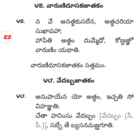
౪౭. వారుణిదూసకజాతకం
.
౪౭
న
వే అనత్థకుసలేన, అత్థచరియా
సుఖావహా;
📜
హాపేతి అత్థం దుమ్మేధో, కోణ్డఞ్ఞో
వారుణిం యథాతి.
వారుణిదూసకజాతకం సత్తమం.
౪౮. వేదబ్బజాతకం
.
౪౮
అనుపాయేన
యో అత్థం, ఇచ్ఛతి సో
విహఞ్ఞతి;
చేతా హనింసు వేదబ్బం
[వేదబ్భం (సీ.
పీ.)]
, సబ్బే తే బ్యసనమజ్ఝగూతి.