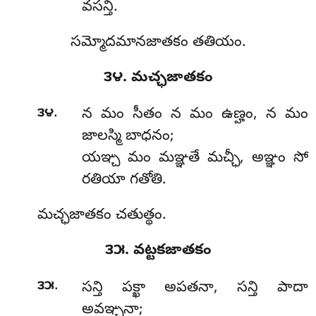
వసన్తి.
సమ్మోదమానజాతకం తతియం.
౩౪. మచ్ఛజాతకం
.
౩౪
న
మం సీతం న మం ఉణ్హం, న మం
జాలస్మి బాధనం;
యఞ్చ మం మఞ్ఞతే మచ్ఛీ, అఞ్ఞం సో
రతియా గతోతి.
మచ్ఛజాతకం చతుత్థం.
౩౫. వట్టకజాతకం
.
౩౫
సన్తి
పక్ఖా అపతనా, సన్తి పాదా
అవఞ్చనా;