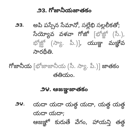
౨౩. గోజానీయజాతకం
.
౨౩
అపి పస్సేన సేమానో, సల్లేభి సల్లలీకతో;
సేయ్యోవ వళవా గోజో
[భోజ్జో (సీ.),
భోజ్ఝో (స్యా. పీ.)]
, యుఞ్జ మఞ్ఞేవ
సారథీతి.
గోజానీయ
[భోజాజానీయ (సీ. స్యా. పీ.)]
జాతకం
తతియం.
౨౪. ఆజఞ్ఞజాతకం
.
౨౪
యదా యదా యత్థ యదా, యత్థ యత్థ
యదా యదా;
ఆజఞ్ఞో కురుతే వేగం, హాయన్తి తత్థ