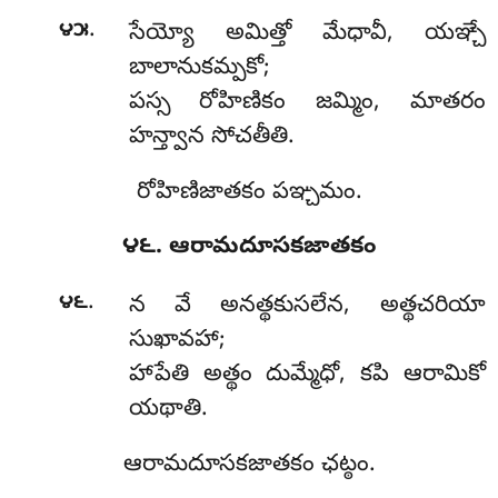
.
౪౫
సేయ్యో అమిత్తో మేధావీ, యఞ్చే
బాలానుకమ్పకో;
పస్స రోహిణికం జమ్మిం, మాతరం
హన్త్వాన సోచతీతి.
రోహిణిజాతకం పఞ్చమం.
౪౬. ఆరామదూసకజాతకం
.
౪౬
న వే అనత్థకుసలేన, అత్థచరియా
సుఖావహా;
హాపేతి అత్థం దుమ్మేధో, కపి ఆరామికో
యథాతి.
ఆరామదూసకజాతకం ఛట్ఠం.