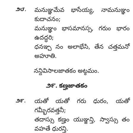
.
౨౮
మనుఞ్ఞమేవ
భాసేయ్య, నామనుఞ్ఞం
కుదాచనం;
మనుఞ్ఞం భాసమానస్స, గరుం భారం
ఉదద్ధరి;
ధనఞ్చ నం అలాభేసి, తేన చత్తమనో
అహూతి.
నన్దివిసాలజాతకం అట్ఠమం.
౨౯. కణ్హజాతకం
.
౨౯
యతో యతో గరు ధురం, యతో
గమ్భీరవత్తనీ;
తదాస్సు కణ్హం యుఞ్జన్తి, స్వాస్సు తం
వహతే ధురన్తి.