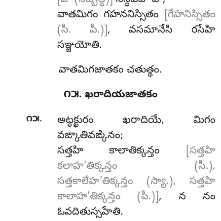
వాతమిగం గహననిస్సితం
[గేహనిస్సితం
(సీ. పీ.)]
, వసమానేసి రసేహి
సఞ్జయోతి.
వాతమిగజాతకం చతుత్థం.
౧౫. ఖరాదియజాతకం
.
౧౫
అట్ఠక్ఖురం ఖరాదియే, మిగం
వఙ్కాతివఙ్కినం;
సత్తహి
కాలాతిక్కన్తం
[సత్తహి
కలాహ’తిక్కన్తం (సీ.),
సత్తకాలేహ’తిక్కన్తం (స్యా.), సత్తహి
కాలాహ’తిక్కన్తం (పీ.)]
, న నం
ఓవదితుస్సహేతి.