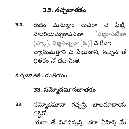
౩౨. నచ్చజాతకం
.
౩౨
రుదం మనుఞ్ఞం రుచిరా చ పిట్ఠి,
వేళురియవణ్ణూపనిభా
[వణ్ణూపటిభా
(స్యా.), వణ్ణసన్నిభా (క.)]
చ గీవా;
బ్యామమత్తాని చ పేఖుణాని, నచ్చేన తే
ధీతరం నో దదామీతి.
నచ్చజాతకం దుతియం.
౩౩. సమ్మోదమానజాతకం
.
౩౩
సమ్మోదమానా
గచ్ఛన్తి, జాలమాదాయ
పక్ఖినో;
యదా తే వివదిస్సన్తి, తదా ఏహిన్తి మే