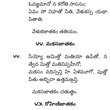
ఓవజ్జమానో న కరోతి సాసనం;
ఏవం సో నిహతో సేతి, వేళుకస్స యథా
పితాతి.
వేళుకజాతకం తతియం.
౪౪. మకసజాతకం
.
౪౪
సేయ్యో
అమిత్తో మతియా ఉపేతో, న
త్వేవ మిత్తో మతివిప్పహీనో;
మకసం వధిస్సన్తి హి ఏళమూగో, పుత్తో
పితు అబ్భిదా ఉత్తమఙ్గన్తి.
మకసజాతకం చతుత్థం.
౪౫. రోహిణిజాతకం