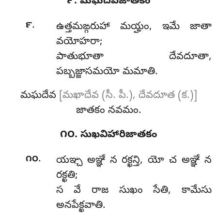
౯. మఘదేవజాతకం
.
౯
ఉత్తమఙ్గరుహా మయ్హం, ఇమే జాతా
వయోహరా;
పాతుభూతా దేవదూతా,
పబ్బజ్జాసమయో మమాతి.
మఘదేవ
[మఖాదేవ (సీ. పీ.), దేవదూత (క.)]
జాతకం నవమం.
౧౦. సుఖవిహారిజాతకం
.
౧౦
యఞ్చ
అఞ్ఞే న రక్ఖన్తి, యో చ అఞ్ఞే న
రక్ఖతి;
స వే రాజ సుఖం సేతి, కామేసు
అనపేక్ఖవాతి.