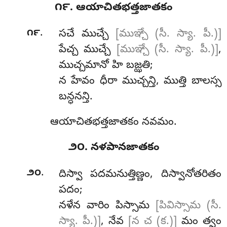
౧౯. ఆయాచితభత్తజాతకం
.
౧౯
సచే
ముచ్చే
[ముఞ్చే (సీ. స్యా. పీ.)]
పేచ్చ ముచ్చే
[ముఞ్చే (సీ. స్యా. పీ.)]
,
ముచ్చమానో హి బజ్ఝతి;
న హేవం ధీరా ముచ్చన్తి, ముత్తి బాలస్స
బన్ధనన్తి.
ఆయాచితభత్తజాతకం నవమం.
౨౦. నళపానజాతకం
.
౨౦
దిస్వా పదమనుత్తిణ్ణం, దిస్వానోతరితం
పదం;
నళేన వారిం పిస్సామ
[పివిస్సామ (సీ.
స్యా. పీ.)]
, నేవ
[న చ (క.)]
మం త్వం