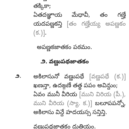
తక్కికా;
ఏతదఞ్ఞాయ మేధావీ, తం గణ్హే
యదపణ్ణకన్తి
[తం గణ్హేయ్య అపణ్ణకం
(క.)]
.
అపణ్ణకజాతకం పఠమం.
౨. వణ్ణుపథజాతకం
.
౨
అకిలాసునో
వణ్ణుపథే
[వణ్ణపథే (క.)]
ఖణన్తా, ఉదఙ్గణే తత్థ పపం అవిన్దుం;
ఏవం మునీ వీరియ
[ముని విరియ (పీ.),
ముని వీరియ (స్యా. క.)]
బలూపపన్నో,
అకిలాసు విన్దే హదయస్స సన్తిన్తి.
వణ్ణుపథజాతకం దుతియం.