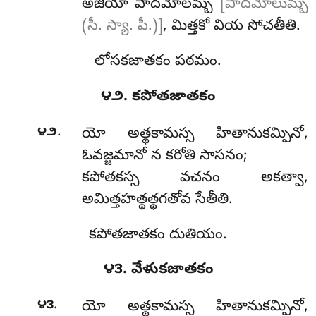
అజియా పాదమోలమ్బ
[పాదమోలుమ్బ
(సీ. స్యా. పీ.)]
, మిత్తకో వియ సోచతీతి.
లోసకజాతకం పఠమం.
౪౨. కపోతజాతకం
.
౪౨
యో
అత్థకామస్స హితానుకమ్పినో,
ఓవజ్జమానో న కరోతి సాసనం;
కపోతకస్స వచనం అకత్వా,
అమిత్తహత్థత్థగతోవ సేతీతి.
కపోతజాతకం దుతియం.
౪౩. వేళుకజాతకం
.
౪౩
యో అత్థకామస్స హితానుకమ్పినో,