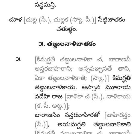
సన్ధమన్తి.
చూళ
[చుల్ల (సీ.), చుల్లక (స్యా. పీ.)]
సేట్ఠిజాతకం
చతుత్థం.
౫. తణ్డులనాళిజాతకం
.
౫
[కిమగ్ఘతీ తణ్డులనాళికా చ, బారాణసీ
అన్తరబాహిరాని; అస్సపఞ్చసతే తాని,
ఏకా తణ్డులనాళికాతి; (స్యా.)]
కిమగ్ఘతి
తణ్డులనాళికాయ, అస్సాన మూలాయ
వదేహి రాజ
[నాళికా చ (సీ.), నాళికాయ
(క. సీ. అట్ఠ.)]
;
బారాణసిం సన్తరబాహిరతో
[బాహిరన్తం
(సీ.)]
, అయమగ్ఘతి తణ్డులనాళికాతి