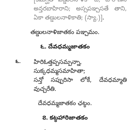
[కిమగ్ఘతీ వణ్డులనాళికా చ, బారాణసీ
అన్తరబాహిరాని; అస్సపఞ్చసతే తాని,
ఏకా తణ్డులనాళికాతి; (స్యా.)]
.
తణ్డులనాళిజాతకం పఞ్చమం.
౬. దేవధమ్మజాతకం
.
౬
హిరిఓత్తప్పసమ్పన్నా
,
సుక్కధమ్మసమాహితా;
సన్తో సప్పురిసా లోకే, దేవధమ్మాతి
వుచ్చరేతి.
దేవధమ్మజాతకం ఛట్ఠం.
౭. కట్ఠహారిజాతకం