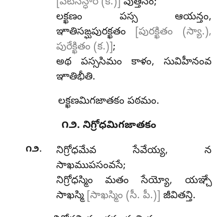
[పటిసన్ధార (క.)]
వుత్తినం;
లక్ఖణం పస్స ఆయన్తం,
ఞాతిసఙ్ఘపురక్ఖతం
[పురక్ఖితం (స్యా.),
పురేక్ఖితం (క.)]
;
అథ పస్ససిమం కాళం, సువిహీనంవ
ఞాతిభీతి.
లక్ఖణమిగజాతకం పఠమం.
౧౨. నిగ్రోధమిగజాతకం
.
౧౨
నిగ్రోధమేవ
సేవేయ్య, న
సాఖముపసంవసే;
నిగ్రోధస్మిం మతం సేయ్యో, యఞ్చే
సాఖస్మి
[సాఖస్మిం (సీ. పీ.)]
జీవితన్తి.