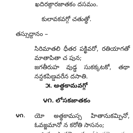
ఖదిరఙ్గారజాతకం దసమం.
కులావకవగ్గో చతుత్థో.
తస్సుద్దానం –
సిరిమాతలి ధీతర పక్ఖివరో, రతియాగతో
మాతాపితా చ పున;
జగతీరుహ వుడ్ఢ సుకక్కటకో, తథా
నన్దకపిణ్డవరేన దసాతి.
౫. అత్థకామవగ్గో
౪౧. లోసకజాతకం
.
౪౧
యో
అత్థకామస్స హితానుకమ్పినో,
ఓవజ్జమానో న కరోతి సాసనం;