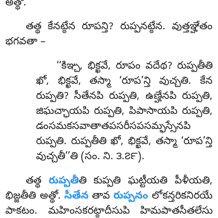
అత్థో.
తత్థ
కేనట్ఠేన రూపన్తి? రుప్పనట్ఠేన. వుత్తఞ్హేతం
భగవతా –
‘‘కిఞ్చ, భిక్ఖవే, రూపం వదేథ? రుప్పతీతి
ఖో, భిక్ఖవే, తస్మా ‘రూప’న్తి వుచ్చతి. కేన
రుప్పతి? సీతేనపి రుప్పతి, ఉణ్హేనపి రుప్పతి,
జిఘచ్ఛాయపి
రుప్పతి, పిపాసాయపి రుప్పతి,
డంసమకసవాతాతపసరీసపసమ్ఫస్సేనపి
రుప్పతి. రుప్పతీతి ఖో, భిక్ఖవే, తస్మా ‘రూప’న్తి
వుచ్చతీ’’తి (సం. ని. ౩.౭౯).
తత్థ
రుప్పతీ
తి కుప్పతి ఘట్టీయతి పీళీయతి,
భిజ్జతీతి అత్థో.
సీతేన
తావ
రుప్పనం
లోకన్తరికనిరయే
పాకటం. మహింసకరట్ఠాదీసుపి హిమపాతసీతలేసు