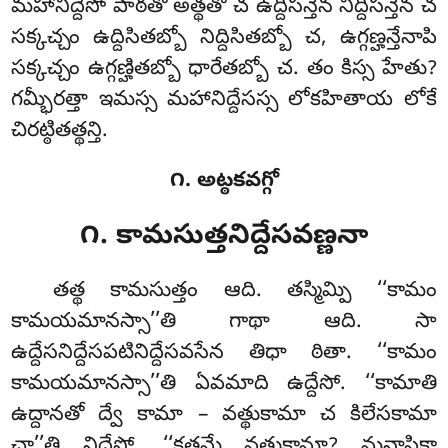
మహానిద్దేసో పాఠతో అత్థతో చ ఉద్దిసన్తేన నిద్దిసన్తేన చ
సక్కచ్చం ఉద్దిసితబ్బో నిద్దిసితబ్బో చ, ఉగ్గణ్హన్తేనాపి
సక్కచ్చం ఉగ్గణ్హితబ్బో ధారేతబ్బో చ. తం కిస్స హేతు?
గమ్భీరత్తా ఇమస్స మహానిద్దేసస్స లోకహితాయ లోకే
చిరట్ఠితత్థన్తి.
౧. అట్ఠకవగ్గో
౧. కామసుత్తనిద్దేసవణ్ణనా
తత్థ
కామసుత్తం ఆది. తస్మిమ్పి ‘‘కామం
కామయమానస్సా’’తి గాథా ఆది. సా
ఉద్దేసనిద్దేసపటినిద్దేసవసేన తిధా ఠితా. ‘‘కామం
కామయమానస్సా’’తి ఏవమాది ఉద్దేసో. ‘‘కామాతి
ఉద్దానతో ద్వే కామా – వత్థుకామా చ కిలేసకామా
చా’’తి నిద్దేసో. ‘‘కతమే వత్థుకామా? మనాపికా