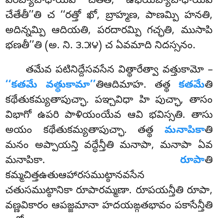
పరబ్యాబాధాయపి చేతేతి, ఉభయబ్యాబాధాయపి
చేతేతీ’’తి చ ‘‘రత్తో ఖో, బ్రాహ్మణ, పాణమ్పి హనతి,
అదిన్నమ్పి ఆదియతి, పరదారమ్పి గచ్ఛతి, ముసాపి
భణతీ’’తి (అ. ని. ౩.౫౪) చ ఏవమాది నిదస్సనం.
తమేవ పటినిద్దేసవసేన విత్థారేత్వా వత్తుకామో –
‘‘కతమే వత్థుకామా’’
తిఆదిమాహ. తత్థ
కతమే
తి
కథేతుకమ్యతాపుచ్ఛా. పఞ్చవిధా హి పుచ్ఛా, తాసం
విభాగో ఉపరి పాళియంయేవ ఆవి భవిస్సతి. తాసు
అయం కథేతుకమ్యతాపుచ్ఛా. తత్థ
మనాపికా
తి
మనం అప్పాయన్తి వద్ధేన్తీతి మనాపా, మనాపా ఏవ
మనాపికా.
రూపా
తి
కమ్మచిత్తఉతుఆహారసముట్ఠానవసేన
చతుసముట్ఠానికా రూపారమ్మణా. రూపయన్తీతి రూపా,
వణ్ణవికారం ఆపజ్జమానా హదయఙ్గతభావం పకాసేన్తీతి