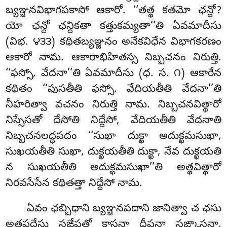
బ్యఞ్జనవిభాగపకాసో ఆకారో. ‘‘తత్థ కతమో ఛన్దో?
యో ఛన్దో ఛన్దికతా కత్తుకమ్యతా’’తి ఏవమాదీసు
(విభ. ౪౩౩) కథితబ్యఞ్జనం అనేకవిధేన విభాగకరణం
ఆకారో నామ. ఆకారాభిహితస్స నిబ్బచనం నిరుత్తి.
‘‘ఫస్సో, వేదనా’’తి ఏవమాదీసు (ధ. స. ౧) ఆకారేన
కథితం ‘‘ఫుసతీతి ఫస్సో. వేదియతీతి వేదనా’’తి
నీహరిత్వా వచనం నిరుత్తి నామ. నిబ్బచనవిత్థారో
నిస్సేసతో దేసోతి నిద్దేసో, వేదియతీతి వేదనాతి
నిబ్బచనలద్ధపదం ‘‘సుఖా దుక్ఖా అదుక్ఖమసుఖా,
సుఖయతీతి సుఖా, దుక్ఖయతీతి దుక్ఖా, నేవ దుక్ఖయతి
న సుఖయతీతి అదుక్ఖమసుఖా’’తి అత్థవిత్థారో
నిరవసేసేన కథితత్తా నిద్దేసో నామ.
ఏవం
ఛబ్బిధాని బ్యఞ్జనపదాని జానిత్వా చ ఛసు
అత్థపదేసు సఙ్ఖేపతో కాసనా దీపనా సఙ్కాసనా,