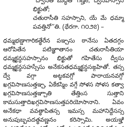
‘‘ద్వాసీతి బుద్ధతో గణ్హిం, ద్వేసహస్సాని
భిక్ఖుతో;
చతురాసీతి సహస్సాని, యే మే ధమ్మా
పవత్తినో’’తి. (థేరగా. ౧౦౨౭) –
ధమ్మభణ్డాగారికత్థేరేన పఞ్చసు ఠానేసు ఏతదగ్గం
ఆరోపితేన పటిఞ్ఞాతానం చతురాసీతియా
ధమ్మక్ఖన్ధసహస్సానం భిక్ఖుతో గహితేసు ద్వీసు
ధమ్మక్ఖన్ధసహస్సేసు అనేకసతధమ్మక్ఖన్ధసఙ్గహితో. తస్స
ద్వే వగ్గా అట్ఠకవగ్గో పారాయనవగ్గో
ఖగ్గవిసాణసుత్తఞ్చ, ఏకేకస్మిం వగ్గే సోళస సోళస కత్వా
ఖగ్గవిసాణసుత్తఞ్చాతి తేత్తింస సుత్తాని
కామసుత్తాదిఖగ్గవిసాణసుత్తపరియోసానాని
. ఏవం
అనేకధా వవత్థాపితస్స ఇమస్స మహానిద్దేసస్స
అనుపుబ్బపదత్థవణ్ణనం కరిస్సామి. అయఞ్హి