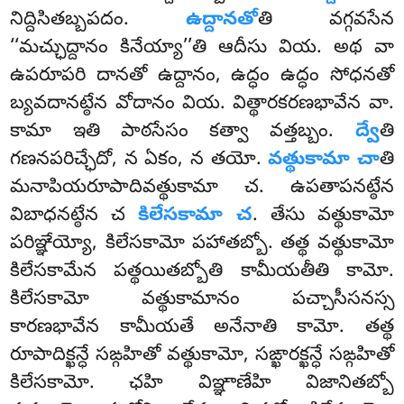
నిద్దిసితబ్బపదం.
ఉద్దానతో
తి వగ్గవసేన
‘‘మచ్ఛుద్దానం కినేయ్యా’’తి ఆదీసు వియ. అథ వా
ఉపరూపరి దానతో ఉద్దానం, ఉద్ధం ఉద్ధం సోధనతో
బ్యవదానట్ఠేన వోదానం వియ. విత్థారకరణభావేన వా.
కామా ఇతి పాఠసేసం కత్వా వత్తబ్బం.
ద్వే
తి
గణనపరిచ్ఛేదో
, న ఏకం, న తయో.
వత్థుకామా చా
తి
మనాపియరూపాదివత్థుకామా చ. ఉపతాపనట్ఠేన
విబాధనట్ఠేన చ
కిలేసకామా చ
. తేసు వత్థుకామో
పరిఞ్ఞేయ్యో, కిలేసకామో
పహాతబ్బో. తత్థ వత్థుకామో
కిలేసకామేన పత్థయితబ్బోతి కామీయతీతి కామో.
కిలేసకామో వత్థుకామానం పచ్చాసీసనస్స
కారణభావేన కామీయతే అనేనాతి కామో. తత్థ
రూపాదిక్ఖన్ధే సఙ్గహితో వత్థుకామో, సఙ్ఖారక్ఖన్ధే సఙ్గహితో
కిలేసకామో. ఛహి విఞ్ఞాణేహి విజానితబ్బో