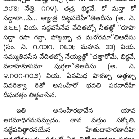
౨౮౭; నేత్తి. ౧౧౪). తత్ర, భిక్ఖవే, కో మన్తా కో
సద్ధాతా…పే… అఞ్ఞత్ర దిట్ఠపదేహీ’’తిఆదీసు (అ. ని.
౭.౬౬) వియ. సద్దవసేనేవ వేదితబ్బో నీతత్థో ‘‘రూపా
సద్దా రసా గన్ధా, ఫోట్ఠబ్బా చ మనోరమా’’తిఆదీసు
(సం. ని. ౧.౧౫౧, ౧౬౫; మహావ. ౩౩) వియ.
సమ్ముతివసేన వేదితబ్బో నేయ్యత్థో ‘‘చత్తారోమే, భిక్ఖవే,
వలాహకూపమా పుగ్గలా’’తిఆదీసు (అ. ని.
౪.౧౦౧-౧౦౨) వియ. ఏవమిధ పాఠఞ్చ అత్థఞ్చ
వివరిత్వా ఠితో అసంహీరో భవతి పరవాదీహి
దీఘరత్తం తిత్థవాసేన.
ఇతి అసంహీరభావేన యావ
ఆగమాధిగమసమ్పదం, తావ వత్తుం సక్కోతి.
సఙ్ఖేపవిత్థారనయేన హేతుదాహరణాదీహి