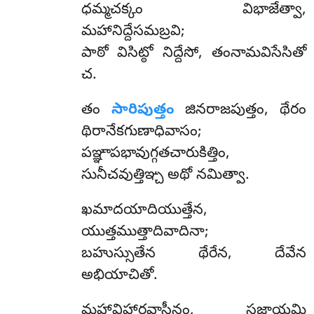
ధమ్మచక్కం విభాజేత్వా,
మహానిద్దేసమబ్రవి;
పాఠో విసిట్ఠో నిద్దేసో, తంనామవిసేసితో
చ.
తం
సారిపుత్తం
జినరాజపుత్తం, థేరం
థిరానేకగుణాధివాసం;
పఞ్ఞాపభావుగ్గతచారుకిత్తిం,
సునీచవుత్తిఞ్చ అథో నమిత్వా.
ఖమాదయాదియుత్తేన
,
యుత్తముత్తాదివాదినా;
బహుస్సుతేన థేరేన, దేవేన
అభియాచితో.
మహావిహారవాసీనం
, సజ్ఝాయమ్హి