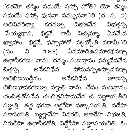
‘‘కతమో తస్మిం సమయే ఫస్సో హోతి? యో తస్మిం
సమయే ఫస్సో ఫుసనా సమ్ఫుసనా’’తి (ధ. స. ౨)
అతివివరిత్వా కథనఞ్చ విభజనేన విభత్తస్స
‘‘సేయ్యథాపి, భిక్ఖవే, గావీ నిచ్చమ్మా, ఏవమేవ
ఖ్వాహం, భిక్ఖవే, ఫస్సాహారో దట్ఠబ్బోతి వదామీ’’తి
(సం. ని. ౨.౬౩) ఏవమాదిఉపమాకథనఞ్చ
ఉత్తానీకరణం నామ. ధమ్మం సుణన్తానం ధమ్మదేసనేన
చిత్తస్స అనేకవిధేన సోమనస్సఉప్పాదనఞ్చ
అతిఖిణబుద్ధీనం అనేకవిధేన ఞాణస్స
తిఖిణభావకరణఞ్చ పఞ్ఞత్తి నామ, తేసం సుణన్తానం
తంచిత్తతోసనేన తంచిత్తనిసామనేన చ పఞ్ఞాయతీతి
పఞ్ఞత్తి. తత్థ భగవా అక్ఖరేహి సఙ్కాసయతి, పదేహి
పకాసయతి, బ్యఞ్జనేహి వివరతి, ఆకారేహి విభజతి,
నిరుత్తీహి ఉత్తానీకరోతి, నిద్దేసేహి పఞ్ఞాపయతీతి. కిం