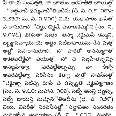
హితాయ సంవత్తతి, సో ఞాతుం అరహతీతి ఞాయత్థో
– ‘‘అత్థవాదీ ధమ్మవాదీ’’తిఆదీసు (దీ. ని. ౧.౯, ౧౯౪;
౩.౨౩౮; మ. ని. ౧.౪౧౧) వియ. యథాపాఠం భాసితో
పాఠానురూపో ‘‘చక్ఖు
, భిక్ఖవే, పురాణకమ్మ’’న్తి (సం. ని.
౪.౧౪౬) భగవతా వుత్తం. తస్మా చక్ఖుమపి కమ్మన్తి.
బ్యఞ్జనచ్ఛాయాయ అత్థం పటిబాహయమానేన వుత్తో
అత్థో నపాఠానురూపో, సో పాఠతో అననుఞ్ఞాతో
అకతపటిక్ఖేపో
వియుత్తో. సో
చ సఙ్గహేతబ్బమ్పి
అసఙ్గహేత్వా, పరివజ్జేతబ్బమ్పి వా కిఞ్చి
అపరివజ్జేత్వా పరిసేసం కత్వా వుత్తో సావసేసత్థో
‘‘చక్ఖుఞ్చ పటిచ్చ రూపే చ ఉప్పజ్జతి చక్ఖువిఞ్ఞాణం
(సం. ని. ౪.౬౦; మహాని. ౧౦౭). సబ్బే తసన్తి దణ్డస్స,
సబ్బే భాయన్తి మచ్చునో’’తిఆదీసు (ధ. ప. ౧౨౯)
వియ. విపరీతో నిరవసేసత్థో ‘‘సన్ధావితం సంసరితం
మమఞ్చేవ తుమ్హాకఞ్చ (దీ. ని. ౨.౧౫౫; మహావ.