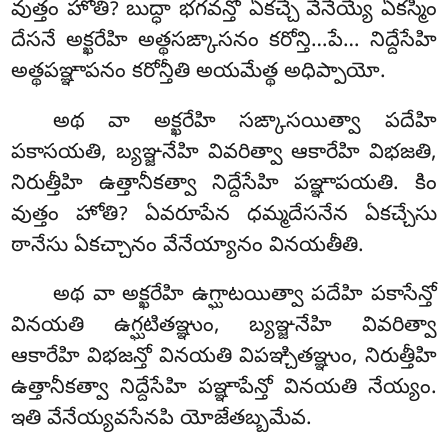
వుత్తం హోతి? బుద్ధా భగవన్తో ఏకచ్చే వేనేయ్యే ఏకస్మిం
దేసనే అక్ఖరేహి అత్థసఙ్కాసనం కరోన్తి…పే… నిద్దేసేహి
అత్థపఞ్ఞాపనం కరోన్తీతి అయమేత్థ అధిప్పాయో.
అథ
వా అక్ఖరేహి సఙ్కాసయిత్వా పదేహి
పకాసయతి, బ్యఞ్జనేహి వివరిత్వా ఆకారేహి విభజతి,
నిరుత్తీహి ఉత్తానీకత్వా నిద్దేసేహి పఞ్ఞాపయతి
. కిం
వుత్తం హోతి? ఏవరూపేన ధమ్మదేసనేన ఏకచ్చేసు
ఠానేసు ఏకచ్చానం వేనేయ్యానం వినయతీతి.
అథ వా అక్ఖరేహి ఉగ్ఘాటయిత్వా పదేహి పకాసేన్తో
వినయతి ఉగ్ఘటితఞ్ఞుం, బ్యఞ్జనేహి వివరిత్వా
ఆకారేహి విభజన్తో వినయతి విపఞ్చితఞ్ఞుం, నిరుత్తీహి
ఉత్తానీకత్వా నిద్దేసేహి పఞ్ఞాపేన్తో వినయతి నేయ్యం.
ఇతి వేనేయ్యవసేనపి యోజేతబ్బమేవ.