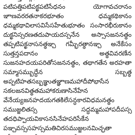
పటిపత్తిపటిపక్ఖపటిసేధనం యోగావచరానం
ఞాణవరరతనాకరభూతం ధమ్మకథికానం
ధమ్మకథావిలాసవిసేసహేతుభూతం సంసారభీరుకానం
దుక్ఖనిస్సరణతదుపాయదస్సనేన అస్సాసజననత్థం
తప్పటిపక్ఖనాసనత్థఞ్చ గమ్భీరత్థానఞ్చ అనేకేసం
సుత్తన్తపదానం అత్థవివరణేన
సుజనహదయపరితోసజననత్థం, తథాగతేన అరహతా
సమ్మాసమ్బుద్ధేన సబ్బత్థ
అప్పటిహతసబ్బఞ్ఞుతఞ్ఞాణమహాదీపోభాసేన
సకలజనవిత్థతమహాకరుణాసినేహేన
వేనేయ్యజనహదయగతకిలేసన్ధకారవిధమనత్థం
సముజ్జలితస్స సద్ధమ్మమహాపదీపస్స
తదధిప్పాయవికాసనసినేహపరిసేకేన
పఞ్చవస్ససహస్సమతిచిరసముజ్జలనమిచ్ఛతా