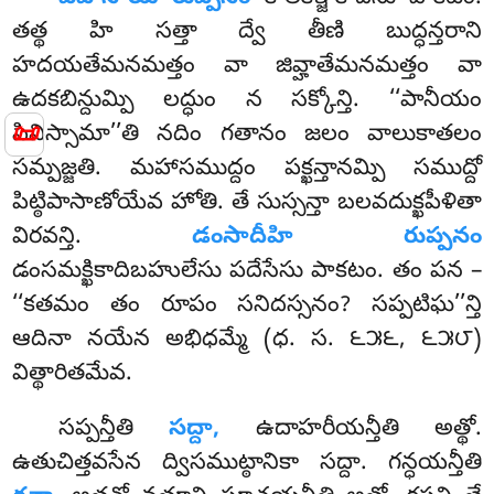
తత్థ హి సత్తా ద్వే తీణి బుద్ధన్తరాని
హదయతేమనమత్తం వా జివ్హాతేమనమత్తం వా
ఉదకబిన్దుమ్పి లద్ధుం న సక్కోన్తి. ‘‘పానీయం
📜
పివిస్సామా’’తి నదిం గతానం జలం వాలుకాతలం
సమ్పజ్జతి. మహాసముద్దం పక్ఖన్తానమ్పి సముద్దో
పిట్ఠిపాసాణోయేవ హోతి. తే సుస్సన్తా బలవదుక్ఖపీళితా
విరవన్తి.
డంసాదీహి రుప్పనం
డంసమక్ఖికాదిబహులేసు పదేసేసు పాకటం. తం పన –
‘‘కతమం తం రూపం సనిదస్సనం? సప్పటిఘ’’న్తి
ఆదినా నయేన అభిధమ్మే (ధ. స. ౬౫౬, ౬౫౮)
విత్థారితమేవ.
సప్పన్తీతి
సద్దా,
ఉదాహరీయన్తీతి అత్థో.
ఉతుచిత్తవసేన ద్విసముట్ఠానికా సద్దా. గన్ధయన్తీతి