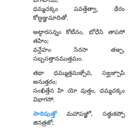
విగాహియ;
ధమ్మచక్కం పవత్తేత్వా, థేరం
కోణ్డఞ్ఞమాదితో.
అట్ఠారసన్నం కోటీనం, బోధేసి తాపసో
తహిం;
వన్దేహం సిరసా తఞ్చ,
సబ్బసత్తానముత్తమం.
తథా
ధమ్ముత్తమఞ్చేవ, సఙ్ఘఞ్చాపి
అనుత్తరం;
సంఖిత్తేన హి యో వుత్తం, ధమ్మచక్కం
విభాగసో.
సారిపుత్తో
మహాపఞ్ఞో, సత్థుకప్పో
జినత్రజో;