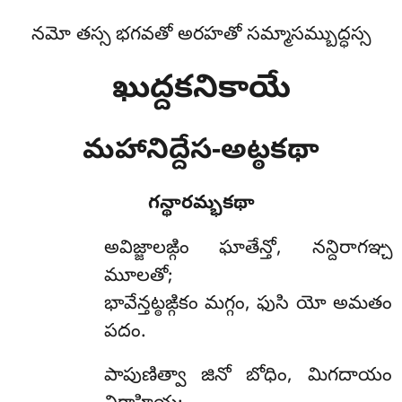
నమో తస్స భగవతో అరహతో సమ్మాసమ్బుద్ధస్స
ఖుద్దకనికాయే
మహానిద్దేస-అట్ఠకథా
గన్థారమ్భకథా
అవిజ్జాలఙ్గిం
ఘాతేన్తో, నన్దిరాగఞ్చ
మూలతో;
భావేన్తట్ఠఙ్గికం మగ్గం, ఫుసి యో అమతం
పదం.
పాపుణిత్వా జినో బోధిం, మిగదాయం