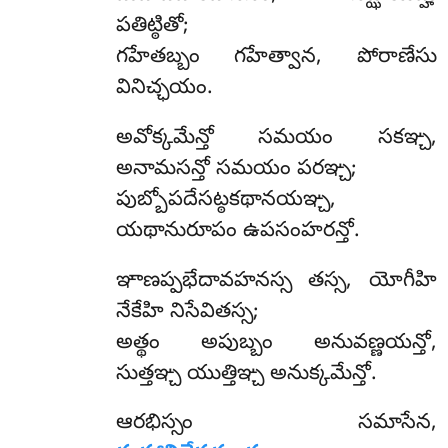
పతిట్ఠితో;
గహేతబ్బం గహేత్వాన, పోరాణేసు
వినిచ్ఛయం.
అవోక్కమేన్తో సమయం సకఞ్చ,
అనామసన్తో సమయం పరఞ్చ;
పుబ్బోపదేసట్ఠకథానయఞ్చ,
యథానురూపం ఉపసంహరన్తో.
ఞాణప్పభేదావహనస్స తస్స, యోగీహి
నేకేహి నిసేవితస్స;
అత్థం అపుబ్బం అనువణ్ణయన్తో,
సుత్తఞ్చ యుత్తిఞ్చ అనుక్కమేన్తో.
ఆరభిస్సం సమాసేన,