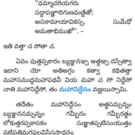
‘‘ధమ్మాచరియగరు
సద్ధాపఞ్ఞాదిగుణమణ్డితో;
అసఠామాయావికస్స, సుమేధో
అమతాభిముఖో’’. –
ఇతి వత్తా చ సోతా చ.
ఏవం
వుత్తప్పకారం బ్యఞ్జనఞ్చ అత్థఞ్చ దస్సేత్వా
ఇదాని యో అతిఅగ్గం కత్వా కథితత్తా
మహాసముద్దమహాపథవీ వియ మహా చ సో నిద్దేసో
చాతి మహానిద్దేసో, తం
మహానిద్దేసం
వణ్ణయిస్సామి.
తదేతం
మహానిద్దేసం అత్థసమ్పన్నం
బ్యఞ్జనసమ్పన్నం గమ్భీరం గమ్భీరత్థం
లోకుత్తరప్పకాసకం సుఞ్ఞతప్పటిసంయుత్తం
పటిపత్తిమగ్గఫలవిసేససాధనం