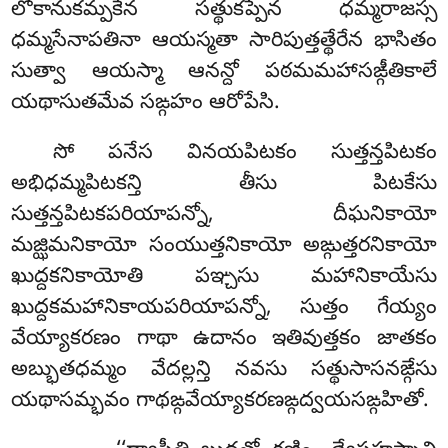
లోకానుకమ్పకేన సత్థుకప్పేన ధమ్మరాజస్స
ధమ్మసేనాపతినా ఆయస్మతా సారిపుత్తత్థేరేన భాసితం
సుత్వా ఆయస్మా ఆనన్దో పఠమమహాసఙ్గీతికాలే
యథాసుతమేవ సఙ్గహం ఆరోపేసి.
సో పనేస వినయపిటకం సుత్తన్తపిటకం
అభిధమ్మపిటకన్తి
తీసు పిటకేసు
సుత్తన్తపిటకపరియాపన్నో, దీఘనికాయో
మజ్ఝిమనికాయో సంయుత్తనికాయో అఙ్గుత్తరనికాయో
ఖుద్దకనికాయోతి పఞ్చసు మహానికాయేసు
ఖుద్దకమహానికాయపరియాపన్నో, సుత్తం గేయ్యం
వేయ్యాకరణం గాథా ఉదానం ఇతివుత్తకం జాతకం
అబ్భుతధమ్మం వేదల్లన్తి నవసు సత్థుసాసనఙ్గేసు
యథాసమ్భవం గాథఙ్గవేయ్యాకరణఙ్గద్వయసఙ్గహితో.