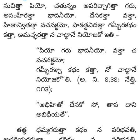
సుచిత్తా పియో, చతున్నం అపరిచ్చాగిత్తా గరు,
అసంహీరత్తా భావనీయో, దేసకత్తా వత్తా,
హితాన్వితత్తా వచనక్ఖమో, పాఠత్థవిదత్తా గమ్భీరకథం
కత్తా, అమచ్ఛరత్తా న చాట్ఠానే నియోజకో ఇతి –
‘‘పియో గరు భావనీయో, వత్తా చ
వచనక్ఖమో;
గమ్భీరఞ్చ కథం కత్తా, నో చాట్ఠానే
నియోజకో’’తి. (అ. ని. ౭.౩౭; నేత్తి.
౧౧౩);
‘‘అభిహితో దేసకో సో, తావ దాని
అభిధీయతే’’.
తత్థ ధమ్మగరుత్తా కథం న పరిభవతి,