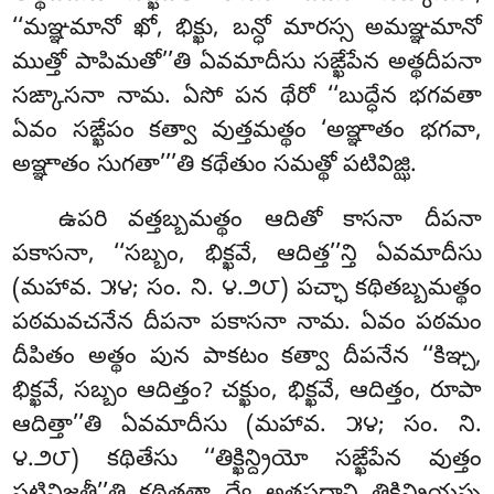
‘‘మఞ్ఞమానో ఖో, భిక్ఖు, బన్ధో మారస్స అమఞ్ఞమానో
ముత్తో పాపిమతో’’తి ఏవమాదీసు సఙ్ఖేపేన అత్థదీపనా
సఙ్కాసనా నామ. ఏసో పన థేరో ‘‘బుద్ధేన భగవతా
ఏవం సఙ్ఖేపం కత్వా వుత్తమత్థం ‘అఞ్ఞాతం భగవా,
అఞ్ఞాతం సుగతా’’’తి కథేతుం సమత్థో పటివిజ్ఝి.
ఉపరి
వత్తబ్బమత్థం ఆదితో కాసనా దీపనా
పకాసనా, ‘‘సబ్బం, భిక్ఖవే, ఆదిత్త’’న్తి ఏవమాదీసు
(మహావ. ౫౪; సం. ని. ౪.౨౮) పచ్ఛా కథితబ్బమత్థం
పఠమవచనేన దీపనా పకాసనా నామ. ఏవం పఠమం
దీపితం అత్థం పున పాకటం కత్వా దీపనేన ‘‘కిఞ్చ,
భిక్ఖవే, సబ్బం ఆదిత్తం? చక్ఖుం, భిక్ఖవే, ఆదిత్తం, రూపా
ఆదిత్తా’’తి ఏవమాదీసు (మహావ. ౫౪; సం. ని.
౪.౨౮) కథితేసు ‘‘తిక్ఖిన్ద్రియో సఙ్ఖేపేన వుత్తం