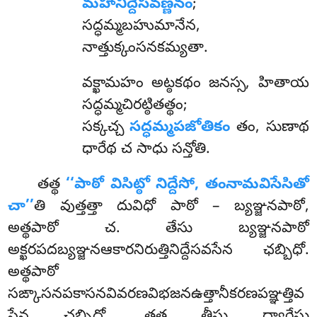
మహానిద్దేసవణ్ణనం
;
సద్ధమ్మబహుమానేన,
నాత్తుక్కంసనకమ్యతా.
వక్ఖామహం అట్ఠకథం జనస్స, హితాయ
సద్ధమ్మచిరట్ఠితత్థం;
సక్కచ్చ
సద్ధమ్మపజోతికం
తం, సుణాథ
ధారేథ చ సాధు సన్తోతి.
తత్థ
‘‘పాఠో విసిట్ఠో నిద్దేసో, తంనామవిసేసితో
చా’’
తి వుత్తత్తా దువిధో పాఠో – బ్యఞ్జనపాఠో,
అత్థపాఠో చ. తేసు బ్యఞ్జనపాఠో
అక్ఖరపదబ్యఞ్జనఆకారనిరుత్తినిద్దేసవసేన
ఛబ్బిధో.
అత్థపాఠో
సఙ్కాసనపకాసనవివరణవిభజనఉత్తానీకరణపఞ్ఞత్తివ