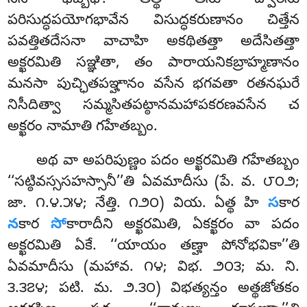
సేన ఛబ్బిధో. తత్థ తీసు ద్వారేసు
పరిసుద్ధపయోగభావేన విసుద్ధకరుణానం చిత్తేన
పవత్తితదేసనా వాచాహి అకథితత్తా అదేసితత్తా
అక్ఖరమితి సఞ్ఞితా, తం పారాయనికబ్రాహ్మణానం
మనసా పుచ్ఛితపఞ్హానం వసేన భగవతా రతనఘరే
నిసీదిత్వా సమ్మసితపట్ఠానమహాపకరణవసేన చ
అక్ఖరం నామాతి గహేతబ్బం.
అథ
వా అపరిపుణ్ణం పదం అక్ఖరమితి గహేతబ్బం
‘‘సట్ఠివస్ససహస్సానీ’’తి
ఏవమాదీసు (పే. వ. ౮౦౨;
జా. ౧.౪.౫౪; నేత్తి. ౧౨౦) వియ. ఏత్థ హి
స
కార
న
కార
సో
కారాదీని అక్ఖరమితి, ఏకక్ఖరం వా పదం
అక్ఖరమితి ఏకే. ‘‘యాయం తణ్హా పోనోభవికా’’తి
ఏవమాదీసు (మహావ. ౧౪; విభ. ౨౦౩; మ. ని.
౩.౩౭౪; పటి. మ. ౨.౩౦) విభత్యన్తం అత్థజోతకం