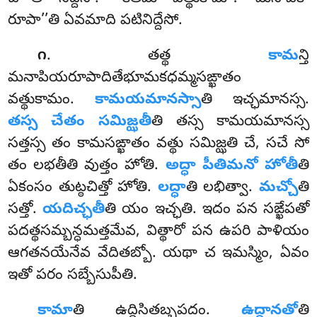
రూపా’’తి ఏవమాది పటినిద్దేసో.
. తత్థ
కామ
న్తి
౧
మనాపియరూపాదితేభూమకధమ్మసఙ్ఖాతం
వత్థుకామం.
కామయమానస్సా
తి ఇచ్ఛమానస్స.
తస్స చేతం సమిజ్ఝతీ
తి తస్స కామయమానస్స
సత్తస్స తం కామసఙ్ఖాతం వత్థు సమిజ్ఝతి చే, సచే సో
తం లభతీతి వుత్తం హోతి.
అద్ధా పీతిమనో హోతీ
తి
ఏకంసం తుట్ఠచిత్తో హోతి.
లద్ధా
తి లభిత్వా.
మచ్చో
తి
సత్తో.
యదిచ్ఛతీ
తి యం ఇచ్ఛతి. ఇదం పన సఙ్ఖేపతో
పదత్థసమ్బన్ధమత్తమేవ, విత్థారో పన ఉపరి పాళియం
ఆగతనయేనేవ వేదితబ్బో. యథా చ ఇమస్మిం, ఏవం
ఇతో పరం సబ్బేసుపీతి.
కామా
తి ఉద్దిసితబ్బపదం.
ఉద్దానతో
తి