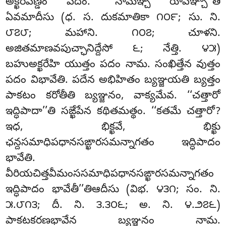
అక్ఖరపిణ్డం పదం. ‘‘నామఞ్చ రూపఞ్చా’’తి
ఏవమాదీసు (ధ. స. దుకమాతికా ౧౦౯; సు. ని.
౮౭౮; మహాని. ౧౦౭; చూళని.
అజితమాణవపుచ్ఛానిద్దేసో ౬; నేత్తి. ౪౫)
బహుఅక్ఖరేహి యుత్తం పదం నామ. సంఖిత్తేన వుత్తం
పదం విభావేతి. పదేన అభిహితం బ్యఞ్జయతి బ్యత్తం
పాకటం కరోతీతి బ్యఞ్జనం, వాక్యమేవ. ‘‘చత్తారో
ఇద్ధిపాదా’’తి సఙ్ఖేపేన కథితమత్థం. ‘‘కతమే చత్తారో?
ఇధ, భిక్ఖవే, భిక్ఖు
ఛన్దసమాధిపధానసఙ్ఖారసమన్నాగతం ఇద్ధిపాదం
భావేతి.
వీరియచిత్తవీమంససమాధిపధానసఙ్ఖారసమన్నాగతం
ఇద్ధిపాదం భావేతీ’’తిఆదీసు (విభ. ౪౩౧; సం. ని.
౫.౮౧౩; దీ. ని. ౩.౩౦౬; అ. ని. ౪.౨౭౬)
పాకటకరణభావేన బ్యఞ్జనం నామ.