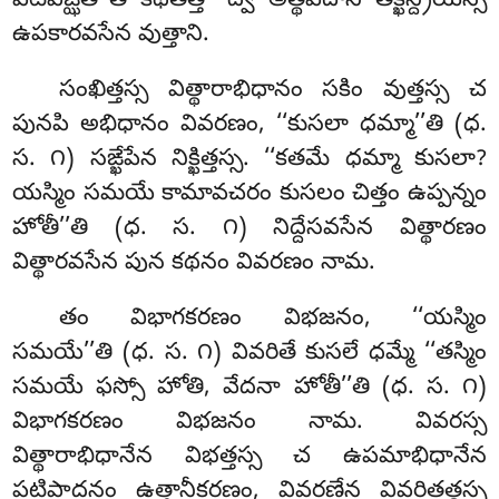
పటివిజ్ఝతీ’’తి కథితత్తా ద్వే అత్థపదాని తిక్ఖిన్ద్రియస్స
ఉపకారవసేన వుత్తాని.
సంఖిత్తస్స విత్థారాభిధానం సకిం వుత్తస్స చ
పునపి అభిధానం వివరణం, ‘‘కుసలా ధమ్మా’’తి (ధ.
స. ౧) సఙ్ఖేపేన నిక్ఖిత్తస్స. ‘‘కతమే ధమ్మా కుసలా?
యస్మిం సమయే కామావచరం కుసలం చిత్తం ఉప్పన్నం
హోతీ’’తి (ధ. స. ౧) నిద్దేసవసేన విత్థారణం
విత్థారవసేన పున కథనం వివరణం నామ.
తం విభాగకరణం విభజనం, ‘‘యస్మిం
సమయే’’తి (ధ. స. ౧) వివరితే కుసలే ధమ్మే ‘‘తస్మిం
సమయే ఫస్సో హోతి, వేదనా హోతీ’’తి (ధ. స. ౧)
విభాగకరణం విభజనం నామ. వివరస్స
విత్థారాభిధానేన విభత్తస్స చ ఉపమాభిధానేన
పటిపాదనం ఉత్తానీకరణం, వివరణేన వివరితత్థస్స