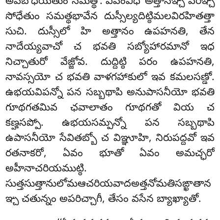
అవబోధయితుం సమత్థో. ఏవంవిధో అత్తానఞ్చ పరఞ్చ
సోధేతుం సమత్థభావేన దుస్సీల్యదిట్ఠిమలవిరహితత్తా
సుచి. దుస్సీలో హి అత్తానం ఉపహనతి, తేన
నాదేయ్యవాచో చ భవతి సబ్యోహారమానో ఇధ
నిచ్చాతురో వేజ్జోవ. దుద్దిట్ఠి పరం ఉపహనతి,
నావస్సయో చ భవతి వాళగహాకులో ఇవ కమలసణ్డో.
ఉభయవిపన్నో పన సబ్బథాపి అనుపాసనీయో భవతి
గూథగతమివ ఛవాలాతం గూథగతో వియ చ
కణ్హసప్పో. ఉభయసమ్పన్నో పన సబ్బథాపి
ఉపాసనీయో సేవితబ్బో చ విఞ్ఞూహి, నిరుపద్దవో ఇవ
రతనాకరో, ఏవం భూతో ఏవం అమచ్ఛరో
అహీనాచరియముట్ఠి.
సుత్తసుత్తానులోమఆచరియవాదఅత్తనోమతిసఙ్ఖాతాన
ఞ్చ చతున్నం అపరిచ్చాగీ, తేసం వసేన బ్యాఖ్యాతో.