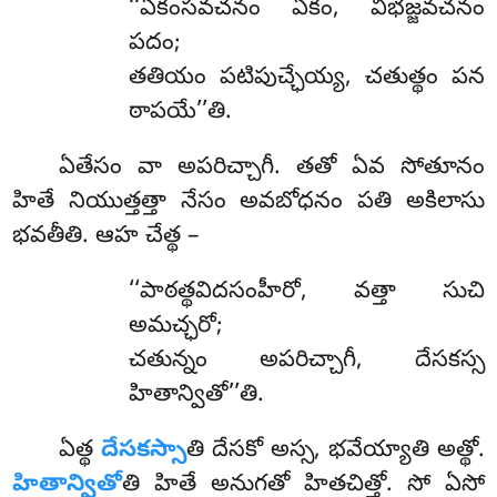
‘‘ఏకంసవచనం ఏకం, విభజ్జవచనం
పదం;
తతియం పటిపుచ్ఛేయ్య, చతుత్థం పన
ఠాపయే’’తి.
ఏతేసం
వా అపరిచ్చాగీ. తతో ఏవ సోతూనం
హితే నియుత్తత్తా నేసం అవబోధనం పతి అకిలాసు
భవతీతి. ఆహ చేత్థ –
‘‘పాఠత్థవిదసంహీరో, వత్తా సుచి
అమచ్ఛరో;
చతున్నం అపరిచ్చాగీ, దేసకస్స
హితాన్వితో’’తి.
ఏత్థ
దేసకస్సా
తి దేసకో అస్స, భవేయ్యాతి అత్థో.
హితాన్వితో
తి హితే అనుగతో హితచిత్తో. సో ఏసో