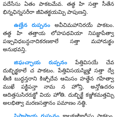
పదేసేసు ఏతం పాకటమేవ. తత్థ హి సత్తా సీతేన
భిన్నఛిన్నసరీరా జీవితక్ఖయమ్పి పాపుణన్తి.
ఉణ్హేన రుప్పనం
అవీచిమహానిరయే పాకటం.
తత్థ హి తత్తాయ లోహపథవియా నిపజ్జాపేత్వా
పఞ్చవిధబన్ధనాదికరణకాలే సత్తా మహాదుక్ఖం
అనుభవన్తి.
జిఘచ్ఛాయ రుప్పనం
పేత్తివిసయే చేవ
దుబ్భిక్ఖకాలే చ పాకటం. పేత్తివిసయస్మిఞ్హి సత్తా ద్వే
తీణి బుద్ధన్తరాని కిఞ్చిదేవ ఆమిసం హత్థేన గహేత్వా
ముఖే పక్ఖిపన్తా నామ న హోన్తి, అన్తోఉదరం
ఆదిత్తసుసిరరుక్ఖో వియ హోతి. దుబ్భిక్ఖే కఞ్జికమత్తమ్పి
అలభిత్వా మరణసత్తానం పమాణం నత్థి.
పిపాసాయ రుప్పనం
కాలకఞ్జికాదీసు పాకటం.