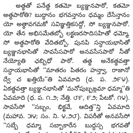
అత్థతో పనేత్థ కతమో బ్యఞ్జనపాఠో, కతమో
అత్థపాఠోతి? బుద్ధానం భగవన్తానం ధమ్మం దేసేన్తానం
యో అత్థావగమకో సవిఞ్ఞత్తికసద్దో, సో బ్యఞ్జనపాఠో
.
యో తేన అభిసమేతబ్బో లక్ఖణరసాదిసహితో ధమ్మో,
సో అత్థపాఠోతి వేదితబ్బో. పునపి సన్ధాయభాసితో
బ్యఞ్జనభాసితో సావసేసపాఠో అనవసేసపాఠో నీతో
నేయ్యోతి ఛబ్బిధో పాఠో. తత్థ అనేకత్థవత్తా
సన్ధాయభాసితో ‘‘మాతరం పితరం హన్త్వా, రాజానో
ద్వే చ ఖత్తియే’’తి ఏవమాది (ధ. ప. ౨౯౪).
ఏకత్థవత్తా బ్యఞ్జనభాసితో ‘మనోపుబ్బఙ్గమా ధమ్మా’’తి
ఏవమాది (ధ. ప. ౧.౨; నేత్తి. ౮౯, ౯౨; పేటకో. ౧౪).
సావసేసో ‘‘సబ్బం, భిక్ఖవే, ఆదిత్త’’న్తి ఏవమాది
(మహావ. ౫౪; సం. ని. ౪.౨౮). విపరీతో అనవసేసో
‘‘సబ్బే ధమ్మా సబ్బాకారేన బుద్ధస్స భగవతో