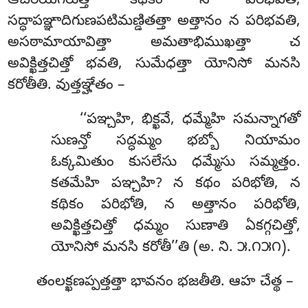
ఆచరియగరుత్తా కథికం న పరిభవతి,
సద్ధాపఞ్ఞాదిగుణపటిమణ్డితత్తా అత్తానం న పరిభవతి,
అసఠామాయావిత్తా అమతాభిముఖత్తా చ
అవిక్ఖిత్తచిత్తో భవతి, సుమేధత్తా యోనిసో మనసి
కరోతీతి. వుత్తఞ్హేతం –
‘‘పఞ్చహి, భిక్ఖవే, ధమ్మేహి సమన్నాగతో
సుణన్తో సద్ధమ్మం భబ్బో నియామం
ఓక్కమితుం కుసలేసు ధమ్మేసు సమ్మత్తం.
కతమేహి పఞ్చహి? న కథం పరిభోతి, న
కథికం పరిభోతి, న అత్తానం పరిభోతి,
అవిక్ఖిత్తచిత్తో
ధమ్మం సుణాతి ఏకగ్గచిత్తో,
యోనిసో మనసి కరోతీ’’తి (అ. ని. ౫.౧౫౧).
తంలక్ఖణప్పత్తత్తా భావనం భజతీతి. ఆహ చేత్థ –