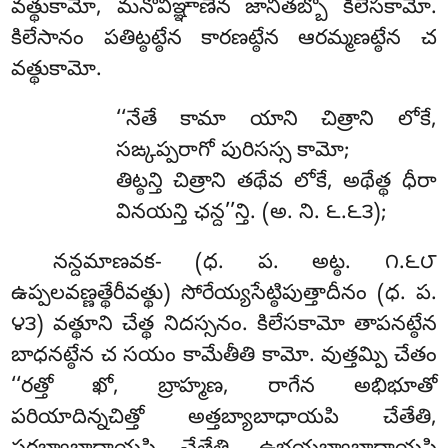
వత్థుకామో, మనోవిఞ్ఞాణేన జానితబ్బో కిలేసకామో.
కిలేసానం పతిట్ఠట్ఠేన కారణట్ఠేన ఆరమ్మణట్ఠేన చ
వత్థుకామో.
‘‘నేతే కామా యాని చిత్రాని లోకే,
సఙ్కప్పరాగో పురిసస్స కామో;
తిట్ఠన్తి చిత్రాని తథేవ లోకే, అథేత్థ ధీరా
వినయన్తి ఛన్ద’’న్తి. (అ. ని. ౬.౬౩);
నన్దమాణవక- (ధ. ప. అట్ఠ. ౧.౬౮
ఉప్పలవణ్ణత్థేరీవత్థు) సోరేయ్యసేట్ఠిపుత్తాదీనం (ధ. ప.
౪౩) వత్థూని చేత్థ నిదస్సనం. కిలేసకామో తాపనట్ఠేన
బాధనట్ఠేన చ సయం కామేతీతి కామో. వుత్తమ్పి చేతం
‘‘రత్తో ఖో, బ్రాహ్మణ, రాగేన అభిభూతో
పరియాదిన్నచిత్తో అత్తబ్యాబాధాయపి చేతేతి,