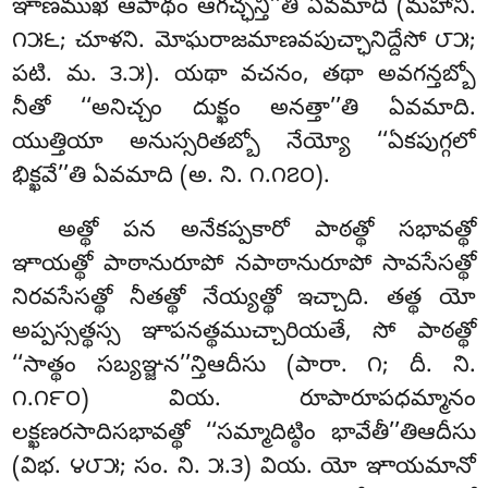
ఞాణముఖే ఆపాథం ఆగచ్ఛన్తీ’’తి ఏవమాది (మహాని.
౧౫౬; చూళని. మోఘరాజమాణవపుచ్ఛానిద్దేసో ౮౫;
పటి. మ. ౩.౫). యథా వచనం, తథా అవగన్తబ్బో
నీతో ‘‘అనిచ్చం దుక్ఖం అనత్తా’’తి ఏవమాది.
యుత్తియా అనుస్సరితబ్బో నేయ్యో ‘‘ఏకపుగ్గలో
భిక్ఖవే’’తి ఏవమాది (అ. ని. ౧.౧౭౦).
అత్థో పన అనేకప్పకారో పాఠత్థో సభావత్థో
ఞాయత్థో పాఠానురూపో నపాఠానురూపో సావసేసత్థో
నిరవసేసత్థో నీతత్థో నేయ్యత్థో ఇచ్చాది. తత్థ యో
అప్పస్సత్థస్స ఞాపనత్థముచ్చారియతే, సో పాఠత్థో
‘‘సాత్థం సబ్యఞ్జన’’న్తిఆదీసు (పారా. ౧; దీ. ని.
౧.౧౯౦) వియ. రూపారూపధమ్మానం
లక్ఖణరసాదిసభావత్థో ‘‘సమ్మాదిట్ఠిం భావేతీ’’తిఆదీసు
(విభ. ౪౮౫; సం. ని. ౫.౩) వియ. యో ఞాయమానో