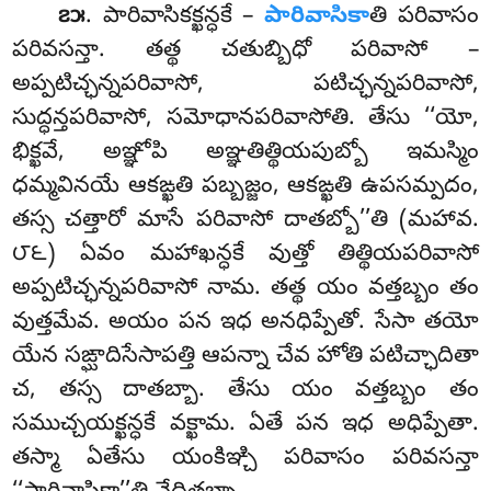
. పారివాసికక్ఖన్ధకే
–
పారివాసికా
తి పరివాసం
౭౫
పరివసన్తా. తత్థ చతుబ్బిధో పరివాసో –
అప్పటిచ్ఛన్నపరివాసో, పటిచ్ఛన్నపరివాసో,
సుద్ధన్తపరివాసో, సమోధానపరివాసోతి. తేసు ‘‘యో,
భిక్ఖవే, అఞ్ఞోపి అఞ్ఞతిత్థియపుబ్బో ఇమస్మిం
ధమ్మవినయే ఆకఙ్ఖతి పబ్బజ్జం, ఆకఙ్ఖతి ఉపసమ్పదం,
తస్స చత్తారో మాసే పరివాసో దాతబ్బో’’తి (మహావ.
౮౬) ఏవం మహాఖన్ధకే వుత్తో తిత్థియపరివాసో
అప్పటిచ్ఛన్నపరివాసో నామ. తత్థ యం వత్తబ్బం తం
వుత్తమేవ. అయం
పన ఇధ అనధిప్పేతో. సేసా తయో
యేన సఙ్ఘాదిసేసాపత్తి ఆపన్నా చేవ హోతి పటిచ్ఛాదితా
చ, తస్స దాతబ్బా. తేసు యం వత్తబ్బం తం
సముచ్చయక్ఖన్ధకే వక్ఖామ. ఏతే పన ఇధ అధిప్పేతా.
తస్మా ఏతేసు యంకిఞ్చి పరివాసం పరివసన్తా