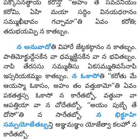
పక్కోసనత్థాయ కరోన్తో ‘‘అహం తే సవచనీయం
కరోమి, ఏహి మయా సద్ధిం వినయధరానం
సమ్ముఖీభావం గచ్ఛామా’’తి ఏవం కరోతి;
తదుభయమ్పి న కాతబ్బం.
న అనువాదో
తి విహారే జేట్ఠకట్ఠానం న కాతబ్బం.
పాతిమోక్ఖుద్దేసకేన వా ధమ్మజ్ఝేసకేన వా న భవితబ్బం.
నాపి తేరససు సమ్ముతీసు ఏకసమ్ముతివసేనాపి
ఇస్సరియకమ్మం కాతబ్బం.
న ఓకాసో
తి ‘‘కరోతు మే
ఆయస్మా ఓకాసం, అహం తం వత్తుకామో’’తి ఏవం
పకతత్తస్స ఓకాసో న కారేతబ్బో, వత్థునా వా
ఆపత్తియా వా న చోదేతబ్బో, ‘‘అయం పుబ్బే తే
దోసో’’తి న సారేతబ్బో.
న భిక్ఖూహి
సమ్పయోజేతబ్బ
న్తి అఞ్ఞమఞ్ఞం యోజేత్వా కలహో న
కారేతబ్బో.