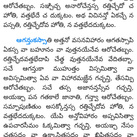
ఆరోచేతబ్బం. సఞ్చిచ్చ అనారోచేన్తస్స రత్తిచ్ఛేదో చ
హోతి, వత్తభేదే చ దుక్కటం. అథ విచినన్తో ఏకచ్చే న
పస్సతి, రత్తిచ్ఛేదోవ హోతి, న వత్తభేదదుక్కటం.
ఆగన్తుకస్సా
తి
అత్తనో వసనవిహారం ఆగతస్సాపి
ఏకస్స వా బహూనం వా వుత్తనయేనేవ ఆరోచేతబ్బం
.
రత్తిచ్ఛేదవత్తభేదాపి చేత్థ వుత్తనయేనేవ వేదితబ్బా.
సచే ఆగన్తుకా ముహుత్తం విస్సమిత్వా వా
అవిస్సమిత్వా ఏవ వా విహారమజ్ఝేన గచ్ఛన్తి, తేసమ్పి
ఆరోచేతబ్బం. సచే తస్స అజానన్తస్సేవ గచ్ఛన్తి,
అయఞ్చ పన గతకాలే జానాతి, గన్త్వా ఆరోచేతబ్బం.
సమ్పాపుణితుం అసక్కోన్తస్స రత్తిచ్ఛేదోవ హోతి, న
వత్తభేదదుక్కటం. యేపి అన్తోవిహారం అప్పవిసిత్వా
ఉపచారసీమం ఓక్కమిత్వా గచ్ఛన్తి, అయఞ్చ నేసం
ఛత్తసద్దం వా ఉక్కాసితసద్దం వా ఖిపితసద్దం వా