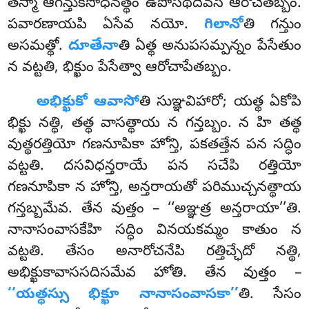
తస్మా ఆగన్తుకసోధనత్థం ఉపోసథదివసే ఆరోచేతబ్బం.
పవారణాయపి ఏసేవ నయో.
గిలానో
తి గన్తుం
అసమత్థో.
దూతేనా
తి ఏత్థ అనుపసమ్పన్నం పేసేతుం
న వట్టతి, భిక్ఖుం పేసేత్వా ఆరోచాపేతబ్బం.
అభిక్ఖుకో
ఆవాసో
తి సుఞ్ఞవిహారో; యత్థ ఏకోపి
భిక్ఖు నత్థి, తత్థ వాసత్థాయ న గన్తబ్బం. న హి తత్థ
వుత్థరత్తియో గణనూపికా హోన్తి, పకతత్తేన పన సద్ధిం
వట్టతి. దసవిధన్తరాయే
పన సచేపి
రత్తియో
గణనూపికా న హోన్తి, అన్తరాయతో పరిముచ్చనత్థాయ
గన్తబ్బమేవ. తేన వుత్తం – ‘‘అఞ్ఞత్ర అన్తరాయా’’తి.
నానాసంవాసకేహి సద్ధిం వినయకమ్మం కాతుం న
వట్టతి. తేసం అనారోచనేపి రత్తిచ్ఛేదో నత్థి,
అభిక్ఖుకావాససదిసమేవ హోతి. తేన వుత్తం –
‘‘యత్థస్సు భిక్ఖూ నానాసంవాసకా’’
తి. సేసం