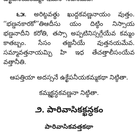
. అరిట్ఠవత్థు ఖుద్దకవణ్ణనాయం వుత్తం.
౬౫
‘‘భణ్డనకారకో’’తిఆదీసు యం దిట్ఠిం నిస్సాయ
భణ్డనాదీని కరోతి, తస్సా అప్పటినిస్సగ్గేయేవ కమ్మం
కాతబ్బం. సేసం తజ్జనీయే వుత్తనయమేవ.
సమ్మావత్తనాయమ్పి హి ఇధ తేచత్తాలీసంయేవ
వత్తానీతి.
ఆపత్తియా అదస్సనే ఉక్ఖేపనీయకమ్మకథా నిట్ఠితా.
కమ్మక్ఖన్ధకవణ్ణనా నిట్ఠితా.
౨. పారివాసికక్ఖన్ధకం
పారివాసికవత్తకథా