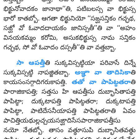
వత్తబ్బం – ‘‘భన్తే, అహం వినయకమ్మం కరోమి,
భిక్ఖునోవాదకం జానాథా’’తి, పటిబలస్స వా భిక్ఖుస్స
భారో కాతబ్బో. ఆగతా భిక్ఖునియో ‘‘సఙ్ఘసన్తికం గచ్ఛథ,
సఙ్ఘో వో ఓవాదదాయకం జానిస్సతీ’’తి వా ‘‘అహం
వినయకమ్మం కరోమి, అసుకభిక్ఖుస్స నామ సన్తికం
గచ్ఛథ, సో వో ఓవాదం దస్సతీ’’తి వా వత్తబ్బా.
సా ఆపత్తీ
తి సుక్కవిస్సట్ఠియా పరివాసే దిన్నే
సుక్కవిస్సట్ఠి నాపజ్జితబ్బా.
అఞ్ఞా వా తాదిసికా
తి
కాయసంసగ్గాదిగరుకాపత్తి.
తతో వా పాపిట్ఠతరా
తి
పారాజికాపత్తి; సత్తసు హి ఆపత్తీసు దుబ్భాసితాపత్తి
పాపిట్ఠా; దుక్కటాపత్తి పాపిట్ఠతరా; దుక్కటాపత్తి
పాపిట్ఠా, పాటిదేసనీయాపత్తి పాపిట్ఠతరాతి ఏవం
పాచిత్తియథుల్లచ్చయసఙ్ఘాదిసేసపారాజికాపత్తీసు
నయో నేతబ్బో. తాసం వత్థూసుపి దుబ్భాసితవత్థు