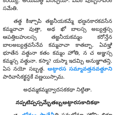
కరేయ్య. అయమేత్థ వినిచ్ఛయో. ఏవం పుబ్బేనాపరం
సమేతి.
తత్థ కిఞ్చాపి తజ్జనీయకమ్మే భణ్డనకారకవసేన
కమ్మవాచా వుత్తా, అథ ఖో బాలస్స అబ్యత్తస్స
ఆపత్తిబహులస్స తజ్జనీయకమ్మం కరోన్తేన
బాలఅబ్యత్తవసేనేవ కమ్మవాచా కాతబ్బా
. ఏవఞ్హి
భూతేన వత్థునా కతం కమ్మం హోతి, న చ అఞ్ఞస్స
కమ్మస్స వత్థునా. కస్మా? యస్మా ఇదమ్పి అనుఞ్ఞాతన్తి.
ఏస నయో సబ్బత్థ.
అట్ఠారస సమ్మావత్తనవత్థూని
పారివాసికక్ఖన్ధకే వణ్ణయిస్సామ.
అధమ్మకమ్మద్వాదసకకథా నిట్ఠితా.
నప్పటిప్పస్సమ్భేతబ్బఅట్ఠారసకాదికథా