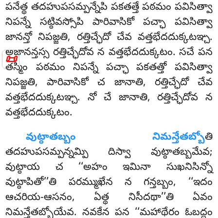
పనేత్థ తదహుపసమ్పన్నేపి పకతత్తే పఠమం పవిసిత్వా
నిపన్నే సట్ఠివస్సోపి పారివాసికో పచ్ఛా పవిసిత్వా
జానన్తో నిపజ్జతి, రత్తిచ్ఛేదో చేవ వత్తభేదదుక్కటఞ్చ.
అజానన్తస్స రత్తిచ్ఛేదోవ న వత్తభేదదుక్కటం. సచే పన
📜
తస్మిం పఠమం నిపన్నే పచ్ఛా పకతత్తో పవిసిత్వా
నిపజ్జతి, పారివాసికో చ జానాతి, రత్తిచ్ఛేదో చేవ
వత్తభేదదుక్కటఞ్చ. నో చే జానాతి, రత్తిచ్ఛేదోవ న
వత్తభేదదుక్కటం.
వుట్ఠాతబ్బం నిమన్తేతబ్బో
తి
తదహుపసమ్పన్నమ్పి దిస్వా వుట్ఠాతబ్బమేవ;
వుట్ఠాయ చ ‘‘అహం ఇమినా సుఖనిసిన్నో
వుట్ఠాపితో’’తి పరమ్ముఖేన న గన్తబ్బం, ‘‘ఇదం
ఆచరియ-ఆసనం, ఏత్థ నిసీదథా’’తి ఏవం
నిమన్తేతబ్బోయేవ. నవకేన పన ‘‘మహాథేరం ఓబద్ధం