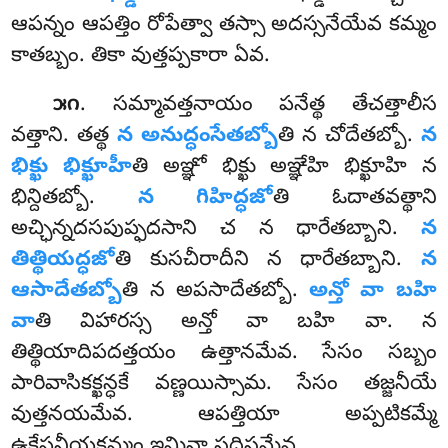
ఆపన్నం ఆపత్తిం రోపేత్వా తస్సా అదస్సనేయేవ కమ్మం
కాతబ్బం. తికా వుత్తప్పకారా ఏవ.
. సమ్మావత్తనాయం పనేత్థ తేచత్తాలీస
౫౧
వత్తాని. తత్థ
న అనుద్ధంసేతబ్బో
తి న చోదేతబ్బో.
న
భిక్ఖు భిక్ఖూహీ
తి అఞ్ఞో భిక్ఖు అఞ్ఞేహి భిక్ఖూహి న
భిన్దితబ్బో.
న గిహిద్ధజో
తి ఓదాతవత్థాని
అచ్ఛిన్నదసపుప్ఫదసాని చ న ధారేతబ్బాని.
న
తిత్థియద్ధజో
తి కుసచీరాదీని న ధారేతబ్బాని.
న
ఆసాదేతబ్బో
తి న అపసాదేతబ్బో.
అన్తో వా బహి
వా
తి విహారస్స అన్తో వా బహి వా. న
తిత్థియాదిపదత్తయం ఉత్తానమేవ
. సేసం సబ్బం
పారివాసికక్ఖన్ధకే వణ్ణయిస్సామ. సేసం తజ్జనీయే
వుత్తనయమేవ. ఆపత్తియా అప్పటికమ్మే
ఉక్ఖేపనీయకమ్మం ఇమినా సదిసమేవ.