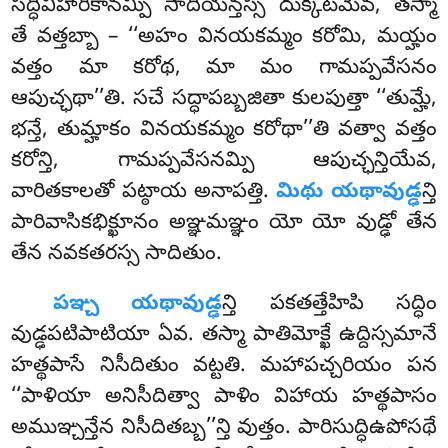
సద్ధివిహారికానమ్పి సాదియన్తస్స దుక్కటమేవ, తస్మా
తే వత్తబ్బా – ‘‘అహం వినయకమ్మం కరోమి, మయ్హం
వత్తం మా కరోథ, మా మం గామప్పవేసనం
ఆపుచ్ఛథా’’తి. సచే సద్ధాపబ్బజితా కులపుత్తా ‘‘తుమ్హే,
భన్తే, తుమ్హాకం
వినయకమ్మం కరోథా’’తి వత్వా వత్తం
కరోన్తి, గామప్పవేసనమ్పి ఆపుచ్ఛన్తియేవ,
వారితకాలతో పట్ఠాయ అనాపత్తి.
మిథు యథావుడ్ఢ
న్తి
పారివాసికభిక్ఖూనం అఞ్ఞమఞ్ఞం యో యో వుడ్ఢో తేన
తేన నవకతరస్స సాదితుం.
పఞ్చ
యథావుడ్ఢ
న్తి పకతత్తేహిపి సద్ధిం
వుడ్ఢపటిపాటియా ఏవ. తస్మా పాతిమోక్ఖే ఉద్దిస్సమానే
హత్థపాసే నిసీదితుం వట్టతి. మహాపచ్చరియం పన
‘‘పాళియా అనిసీదిత్వా పాళిం విహాయ హత్థపాసం
అముఞ్చన్తేన నిసీదితబ్బ’’న్తి వుత్తం. పారిసుద్ధిఉపోసథే