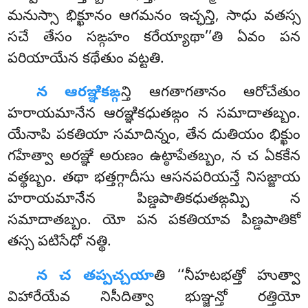
మనుస్సా భిక్ఖూనం ఆగమనం ఇచ్ఛన్తి, సాధు వతస్స
సచే తేసం సఙ్గహం కరేయ్యాథా’’తి ఏవం పన
పరియాయేన కథేతుం వట్టతి.
న ఆరఞ్ఞికఙ్గ
న్తి ఆగతాగతానం ఆరోచేతుం
హరాయమానేన ఆరఞ్ఞికధుతఙ్గం న సమాదాతబ్బం.
యేనాపి పకతియా సమాదిన్నం, తేన దుతియం భిక్ఖుం
గహేత్వా అరఞ్ఞే అరుణం ఉట్ఠాపేతబ్బం, న చ ఏకకేన
వత్థబ్బం. తథా భత్తగ్గాదీసు ఆసనపరియన్తే నిసజ్జాయ
హరాయమానేన పిణ్డపాతికధుతఙ్గమ్పి న
సమాదాతబ్బం. యో పన పకతియావ పిణ్డపాతికో
తస్స పటిసేధో నత్థి.
న చ తప్పచ్చయా
తి ‘‘నీహటభత్తో హుత్వా
విహారేయేవ నిసీదిత్వా భుఞ్జన్తో రత్తియో