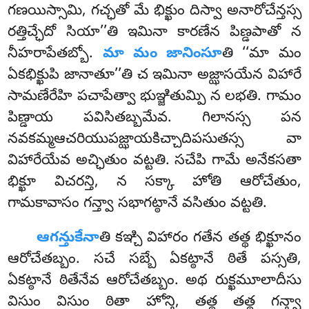
గణయిస్సామి, గచ్ఛతో మే భిక్ఖుం దిస్వా అనారోచేన్తస్స
రత్తిచ్ఛేదో సియా’’తి ఇమినా కారణేన పిణ్డపాతో న
నీహరాపేతబ్బో.
మా మం జానింసూ
తి ‘‘మా మం
ఏకభిక్ఖుపి జానాతూ’’తి చ ఇమినా అజ్ఝాసయేన విహారే
సామణేరేహి పచాపేత్వా భుఞ్జితుమ్పి న లభతి. గామం
పిణ్డాయ పవిసితబ్బమేవ. గిలానస్స పన
నవకమ్మఆచరియుపజ్ఝాయకిచ్చాదిపసుతస్స వా
విహారేయేవ అచ్ఛితుం వట్టతి. సచేపి గామే అనేకసతా
భిక్ఖూ విచరన్తి, న సక్కా హోతి ఆరోచేతుం,
గామకావాసం గన్త్వా సభాగట్ఠానే వసితుం వట్టతి.
ఆగన్తుకేనా
తి కఞ్చి విహారం గతేన తత్థ భిక్ఖూనం
ఆరోచేతబ్బం. సచే సబ్బే ఏకట్ఠానే ఠితే పస్సతి,
ఏకట్ఠానే ఠితేనేవ ఆరోచేతబ్బం. అథ రుక్ఖమూలాదీసు
విసుం విసుం ఠితా హోన్తి, తత్థ తత్థ గన్త్వా