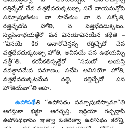
అనుబన్ధిత్వా వా ఆరోచేతబ్బం, అనారోచేన్తస్స
రత్తిచ్ఛేదో చేవ వత్తభేదదుక్కటఞ్చ. సచే వాయమన్తోపి
సమ్పాపుణితుం వా సావేతుం వా న సక్కోతి,
రత్తిచ్ఛేదోవ హోతి, న వత్తభేదదుక్కటం.
సఙ్ఘసేనాభయత్థేరో పన విసయావిసయేన కథేతి –
‘‘విసయే కిర అనారోచేన్తస్స రత్తిచ్ఛేదో చేవ
వత్తభేదదుక్కటఞ్చ హోతి, అవిసయే పన ఉభయమ్పి
నత్థీ’’తి. కరవీకతిస్సత్థేరో ‘‘సమణో అయన్తి
వవత్థానమేవ పమాణం, సచేపి అవిసయో హోతి,
వత్తభేదదుక్కటమేవ నత్థి, రత్తిచ్ఛేదో పన
హోతియేవా’’తి ఆహ.
ఉపోసథే
తి ‘‘ఉపోసథం సమ్పాపుణిస్సామా’’తి
ఆగన్తుకా భిక్ఖూ ఆగచ్ఛన్తి, ఇద్ధియా గచ్ఛన్తాపి
ఉపోసథభావం ఞత్వా ఓతరిత్వా ఉపోసథం కరోన్తి,