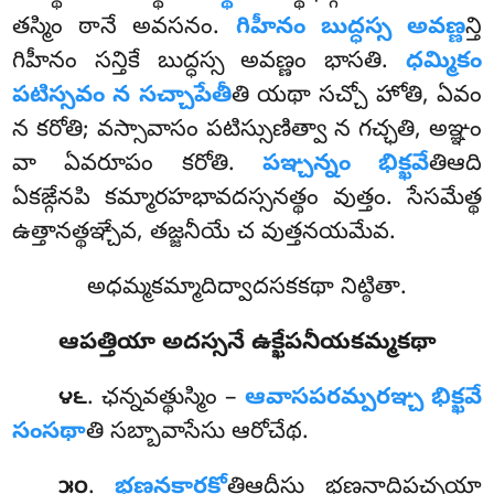
తస్మిం ఠానే అవసనం.
గిహీనం బుద్ధస్స అవణ్ణ
న్తి
గిహీనం సన్తికే బుద్ధస్స అవణ్ణం భాసతి.
ధమ్మికం
పటిస్సవం న సచ్చాపేతీ
తి యథా సచ్చో హోతి, ఏవం
న కరోతి; వస్సావాసం పటిస్సుణిత్వా న గచ్ఛతి, అఞ్ఞం
వా ఏవరూపం కరోతి.
పఞ్చన్నం భిక్ఖవే
తిఆది
ఏకఙ్గేనపి కమ్మారహభావదస్సనత్థం వుత్తం. సేసమేత్థ
ఉత్తానత్థఞ్చేవ, తజ్జనీయే చ వుత్తనయమేవ.
అధమ్మకమ్మాదిద్వాదసకకథా నిట్ఠితా.
ఆపత్తియా అదస్సనే ఉక్ఖేపనీయకమ్మకథా
. ఛన్నవత్థుస్మిం
–
ఆవాసపరమ్పరఞ్చ భిక్ఖవే
౪౬
సంసథా
తి సబ్బావాసేసు ఆరోచేథ.
.
భణ్డనకారకో
తిఆదీసు భణ్డనాదిపచ్చయా
౫౦