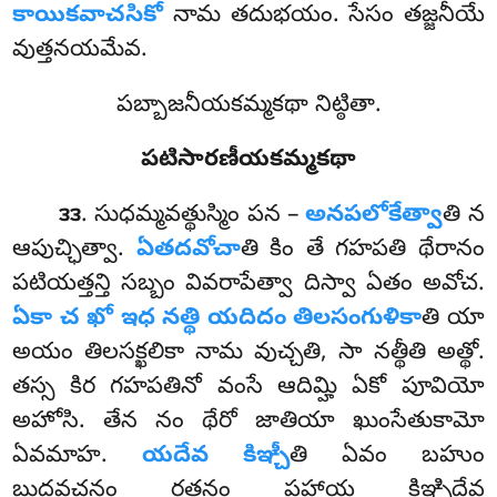
కాయికవాచసికో
నామ తదుభయం. సేసం తజ్జనీయే
వుత్తనయమేవ.
పబ్బాజనీయకమ్మకథా నిట్ఠితా.
పటిసారణీయకమ్మకథా
. సుధమ్మవత్థుస్మిం పన –
అనపలోకేత్వా
తి న
౩౩
ఆపుచ్ఛిత్వా.
ఏతదవోచా
తి కిం తే గహపతి థేరానం
పటియత్తన్తి సబ్బం వివరాపేత్వా దిస్వా ఏతం అవోచ.
ఏకా చ ఖో ఇధ నత్థి యదిదం తిలసంగుళికా
తి యా
అయం తిలసక్ఖలికా నామ వుచ్చతి, సా నత్థీతి అత్థో.
తస్స కిర గహపతినో
వంసే ఆదిమ్హి ఏకో పూవియో
అహోసి. తేన నం థేరో జాతియా ఖుంసేతుకామో
ఏవమాహ.
యదేవ కిఞ్చీ
తి ఏవం బహుం
బుద్ధవచనం రతనం పహాయ కిఞ్చిదేవ