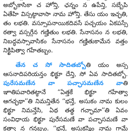
అబ్భోకాసికా చ హోన్తి, ఛన్నం న ఉపేన్తి, సబ్బేపి
ఏతేహి విస్సట్ఠావాసా నామ హోన్తి. తేసు యం ఇచ్ఛతి,
తం లభతి. వస్సూపనాయికదివసే పచ్చయం ఏకపస్సే
ఠత్వా వస్సగ్గేన గణ్హితుం లభతి. సేనాసనం న లభతి,
నిబద్ధవస్సావాసికం సేనాసనం గణ్హితుకామేన వత్తం
నిక్ఖిపిత్వా గహేతబ్బం.
తేన
చ సో సాదితబ్బో
తి యం అస్స
ఆసనాదిపరియన్తం భిక్ఖూ దేన్తి, సో ఏవ సాదితబ్బో.
పురేసమణేన వా పచ్ఛాసమణేన వా
తి
ఞాతిపవారితట్ఠానే ‘‘ఏత్తకే భిక్ఖూ గహేత్వా
ఆగచ్ఛథా’’తి నిమన్తితేన ‘‘భన్తే, అసుకం నామ కులం
భిక్ఖూ నిమన్తేసి, ఏథ తత్థ గచ్ఛామా’’తి ఏవం
సంవిధాయ భిక్ఖూ పురేసమణే వా పచ్ఛాసమణే వా
కత్వా న గన్తబ్బం. ‘‘భన్తే, అసుకస్మిం నామ గామే