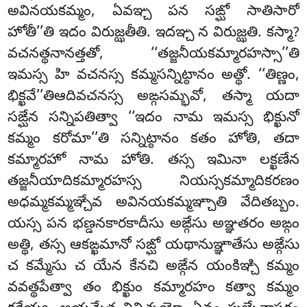
అవినయకమ్మం, ఏవఞ్చ పన సఙ్ఘో సాతిసారో
హోతీ’’తి ఇదం విరుజ్ఝతీతి. ఇదఞ్చ న విరుజ్ఝతి. కస్మా?
వచనత్థనానత్తతో, ‘‘తజ్జనీయకమ్మారహస్సా’’తి
ఇమస్స హి వచనస్స కమ్మసన్నిట్ఠానం అత్థో. ‘‘తిణ్ణం,
భిక్ఖవే’’తిఆదివచనస్స అఙ్గసమ్భవో, తస్మా యదా
సఙ్ఘేన సన్నిపతిత్వా ‘‘ఇదం నామ ఇమస్స భిక్ఖునో
కమ్మం కరోమా’’తి సన్నిట్ఠానం కతం హోతి, తదా
కమ్మారహో నామ హోతి. తస్స ఇమినా లక్ఖణేన
తజ్జనీయాదికమ్మారహస్స నియస్సకమ్మాదికరణం
అధమ్మకమ్మఞ్చేవ అవినయకమ్మఞ్చాతి వేదితబ్బం.
యస్స పన భణ్డనకారకాదీసు అఙ్గేసు అఞ్ఞతరం అఙ్గం
అత్థి, తస్స ఆకఙ్ఖమానో సఙ్ఘో యథానుఞ్ఞాతేసు అఙ్గేసు
చ కమ్మేసు చ యేన కేనచి అఙ్గేన యంకిఞ్చి కమ్మం
వవత్థపేత్వా తం భిక్ఖుం కమ్మారహం కత్వా కమ్మం