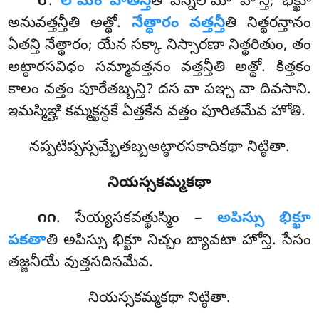
.
లోమం
పాతేన్తీ
తి పన్నలోమా హోన్తి; భిక్ఖూ
౮
అనువత్తన్తీతి అత్థో.
నేత్థారం వత్తన్తీ
తి నిత్థరన్తానం
ఏతన్తి నేత్థారం; యేన సక్కా నిస్సారణా నిత్థరితుం, తం
అట్ఠారసవిధం సమ్మావత్తనం వత్తన్తీతి అత్థో. కిత్తకం
కాలం వత్తం పూరేతబ్బన్తి? దస వా పఞ్చ వా దివసాని.
ఇమస్మిఞ్హి కమ్మక్ఖన్ధకే ఏత్తకేన వత్తం పూరితమేవ హోతి.
నప్పటిప్పస్సమ్భేతబ్బఅట్ఠారసకాదికథా నిట్ఠితా.
నియస్సకమ్మకథా
. సేయ్యసకవత్థుస్మిం –
అపిస్సు భిక్ఖూ
౧౧
పకతా
తి అపిస్సు భిక్ఖూ నిచ్చం బ్యావటా హోన్తి. సేసం
తజ్జనీయే వుత్తసదిసమేవ.
నియస్సకమ్మకథా నిట్ఠితా.