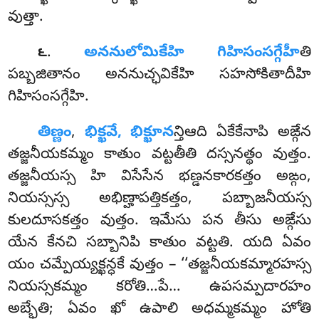
వుత్తా.
.
అననులోమికేహి
గిహిసంసగ్గేహీ
తి
౬
పబ్బజితానం అననుచ్ఛవికేహి సహసోకితాదీహి
గిహిసంసగ్గేహి.
తిణ్ణం
,
భిక్ఖవే, భిక్ఖూన
న్తిఆది ఏకేకేనాపి అఙ్గేన
తజ్జనీయకమ్మం కాతుం వట్టతీతి దస్సనత్థం వుత్తం.
తజ్జనీయస్స హి విసేసేన భణ్డనకారకత్తం అఙ్గం,
నియస్సస్స అభిణ్హాపత్తికత్తం, పబ్బాజనీయస్స
కులదూసకత్తం వుత్తం. ఇమేసు పన తీసు అఙ్గేసు
యేన కేనచి సబ్బానిపి కాతుం వట్టతి. యది ఏవం
యం చమ్పేయ్యక్ఖన్ధకే వుత్తం – ‘‘తజ్జనీయకమ్మారహస్స
నియస్సకమ్మం కరోతి…పే… ఉపసమ్పదారహం
అబ్భేతి; ఏవం ఖో ఉపాలి అధమ్మకమ్మం హోతి