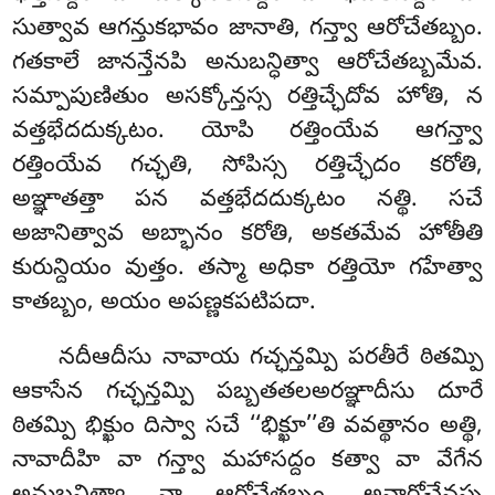
సుత్వావ ఆగన్తుకభావం జానాతి, గన్త్వా ఆరోచేతబ్బం
.
గతకాలే జానన్తేనపి అనుబన్ధిత్వా ఆరోచేతబ్బమేవ.
సమ్పాపుణితుం అసక్కోన్తస్స రత్తిచ్ఛేదోవ హోతి, న
వత్తభేదదుక్కటం. యోపి రత్తింయేవ ఆగన్త్వా
రత్తింయేవ గచ్ఛతి, సోపిస్స రత్తిచ్ఛేదం కరోతి,
అఞ్ఞాతత్తా పన వత్తభేదదుక్కటం నత్థి. సచే
అజానిత్వావ అబ్భానం కరోతి, అకతమేవ హోతీతి
కురున్దియం వుత్తం. తస్మా అధికా రత్తియో గహేత్వా
కాతబ్బం, అయం అపణ్ణకపటిపదా.
నదీఆదీసు నావాయ గచ్ఛన్తమ్పి పరతీరే ఠితమ్పి
ఆకాసేన గచ్ఛన్తమ్పి పబ్బతతలఅరఞ్ఞాదీసు దూరే
ఠితమ్పి భిక్ఖుం దిస్వా సచే ‘‘భిక్ఖూ’’తి వవత్థానం అత్థి,
నావాదీహి వా గన్త్వా మహాసద్దం కత్వా వా వేగేన