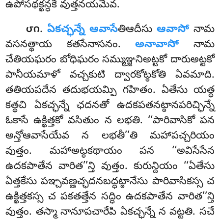
ఉపోసథక్ఖన్ధకే వుత్తనయమేవ.
.
ఏకచ్ఛన్నే ఆవాసే
తిఆదీసు
ఆవాసో
నామ
౮౧
వసనత్థాయ కతసేనాసనం.
అనావాసో
నామ
చేతియఘరం బోధిఘరం సమ్ముఞ్జనిఅట్టకో దారుఅట్టకో
పానీయమాళో వచ్చకుటి ద్వారకోట్ఠకోతి ఏవమాది.
తతియపదేన తదుభయమ్పి గహితం. ఏతేసు యత్థ
కత్థచి ఏకచ్ఛన్నే ఛదనతో ఉదకపతనట్ఠానపరిచ్ఛిన్నే
ఓకాసే ఉక్ఖిత్తకో వసితుం న లభతి. ‘‘పారివాసికో పన
అన్తోఆవాసేయేవ న లభతీ’’తి మహాపచ్చరియం
వుత్తం. మహాఅట్ఠకథాయం పన ‘‘అవిసేసేన
ఉదకపాతేన వారిత’’న్తి వుత్తం. కురున్దియం ‘‘ఏతేసు
ఏత్తకేసు పఞ్చవణ్ణచ్ఛదనబద్ధట్ఠానేసు పారివాసికస్స చ
ఉక్ఖిత్తకస్స చ పకతత్తేన సద్ధిం ఉదకపాతేన వారిత’’న్తి
వుత్తం. తస్మా నానూపచారేపి ఏకచ్ఛన్నే న వట్టతి. సచే