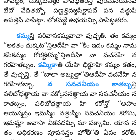
పాపిట్ఠం, దుక్కటవత్థు పాపిట్ఠతరన్తి పురిమనయేనేవ
భేదో వేదితబ్బో. పణ్ణత్తివజ్జసిక్ఖాపదే పన వత్థుపి
ఆపత్తిపి పాపిట్ఠా. లోకవజ్జే
ఉభయమ్పి పాపిట్ఠతరం.
కమ్మ
న్తి
పరివాసకమ్మవాచా వుచ్చతి. తం కమ్మం
‘‘అకతం దుక్కట’’న్తిఆదీహి వా ‘‘కిం ఇదం కమ్మం నామ
కసికమ్మం గోరక్ఖకమ్మ’’న్తిఆదీహి వా వచనేహి న
గరహితబ్బం.
కమ్మికా
తి యేహి భిక్ఖూహి కమ్మం కతం,
తే వుచ్చన్తి, తే ‘‘బాలా అబ్యత్తా’’తిఆదీహి వచనేహి న
గరహితబ్బా.
న
సవచనీయం కాతబ్బ
న్తి
పలిబోధత్థాయ వా పక్కోసనత్థాయ వా సవచనీయం న
కాతబ్బం, పలిబోధత్థాయ హి కరోన్తో ‘‘అహం
ఆయస్మన్తం ఇమస్మిం వత్థుస్మిం సవచనీయం కరోమి,
ఇమమ్హా ఆవాసా ఏకపదమ్పి మా పక్కామి, యావ న
తం అధికరణం వూపసన్తం హోతీ’’తి ఏవం కరోతి.