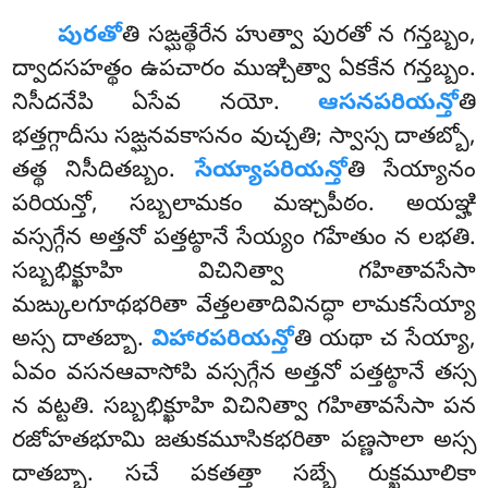
పురతో
తి సఙ్ఘత్థేరేన హుత్వా పురతో న గన్తబ్బం,
ద్వాదసహత్థం ఉపచారం ముఞ్చిత్వా ఏకకేన గన్తబ్బం.
నిసీదనేపి ఏసేవ నయో.
ఆసనపరియన్తో
తి
భత్తగ్గాదీసు సఙ్ఘనవకాసనం వుచ్చతి; స్వాస్స దాతబ్బో,
తత్థ నిసీదితబ్బం.
సేయ్యాపరియన్తో
తి సేయ్యానం
పరియన్తో, సబ్బలామకం మఞ్చపీఠం. అయఞ్హి
వస్సగ్గేన అత్తనో పత్తట్ఠానే సేయ్యం గహేతుం న లభతి.
సబ్బభిక్ఖూహి
విచినిత్వా గహితావసేసా
మఙ్కులగూథభరితా వేత్తలతాదివినద్ధా లామకసేయ్యా
అస్స దాతబ్బా.
విహారపరియన్తో
తి యథా చ సేయ్యా,
ఏవం వసనఆవాసోపి వస్సగ్గేన అత్తనో పత్తట్ఠానే తస్స
న వట్టతి. సబ్బభిక్ఖూహి విచినిత్వా గహితావసేసా పన
రజోహతభూమి జతుకమూసికభరితా పణ్ణసాలా అస్స
దాతబ్బా. సచే పకతత్తా సబ్బే రుక్ఖమూలికా