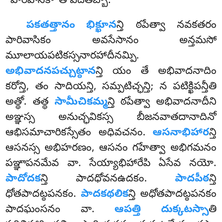
‘‘పారివాసికా’’తి వేదితబ్బా.
పకతత్తానం భిక్ఖూన
న్తి ఠపేత్వా నవకతరం
పారివాసికం అవసేసానం అన్తమసో
మూలాయపటికస్సనారహాదీనమ్పి.
అభివాదనపచ్చుట్ఠాన
న్తి యం తే అభివాదనాదిం
కరోన్తి, తం సాదియన్తి, సమ్పటిచ్ఛన్తి; న పటిక్ఖిపన్తీతి
అత్థో. తత్థ
సామీచికమ్మ
న్తి ఠపేత్వా అభివాదనాదీని
అఞ్ఞస్స అనుచ్ఛవికస్స బీజనవాతదానాదినో
ఆభిసమాచారికస్సేతం అధివచనం.
ఆసనాభిహార
న్తి
ఆసనస్స అభిహరణం, ఆసనం గహేత్వా అభిగమనం
పఞ్ఞాపనమేవ వా. సేయ్యాభిహారేపి ఏసేవ నయో.
పాదోదక
న్తి పాదధోవనఉదకం.
పాదపీఠ
న్తి
ధోతపాదట్ఠపనకం.
పాదకథలిక
న్తి అధోతపాదట్ఠపనకం
పాదఘంసనం వా.
ఆపత్తి దుక్కటస్సా
తి