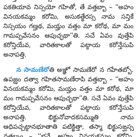
పకతియావ నిస్సయో గహితో, తే వత్తబ్బా – ‘‘అహం
వినయకమ్మం కరోమి, అసుకత్థేరస్స నామ సన్తికే
నిస్సయం గణ్హథ, మయ్హం వత్తం మా కరోథ, మా మం
గామప్పవేసనం ఆపుచ్ఛథా’’తి. సచే ఏవం వుత్తేపి
కరోన్తియేవ, వారితకాలతో పట్ఠాయ కరోన్తేసుపి
అనాపత్తి.
న సామణేరో
తి అఞ్ఞో సామణేరో న గహేతబ్బో.
ఉపజ్ఝం దత్వా గహితసామణేరాపి వత్తబ్బా – ‘‘అహం
వినయకమ్మం కరోమి, మయ్హం వత్తం మా కరోథ, మా
మం గామప్పవేసనం ఆపుచ్ఛథా’’తి. సచే ఏవం వుత్తేపి
కరోన్తియేవ, వారితకాలతో పట్ఠాయ కరోన్తేసుపి
అనాపత్తి. భిక్ఖునోవాదకసమ్ముతి నామ
ఆధిపచ్చట్ఠానభూతాతి పటిక్ఖిత్తా, తస్మా భిక్ఖుసఙ్ఘస్స