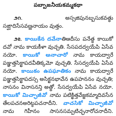
పబ్బాజనీయకమ్మకథా
. అస్సజిపునబ్బసుకవత్థు
౨౧
సఙ్ఘాదిసేసవణ్ణనాయం వుత్తం.
.
కాయికేన దవేనా
తిఆదీసు పనేత్థ కాయికో
౨౭
దవో నామ కాయకీళా వుచ్చతి. సేసపదద్వయేపి ఏసేవ
నయో.
కాయికో అనాచారో
నామ కాయద్వారే
పఞ్ఞత్తసిక్ఖాపదవీతిక్కమో వుచ్చతి
. సేసద్వయేపి ఏసేవ
నయో.
కాయికం ఉపఘాతికం
నామ కాయద్వారే
పఞ్ఞత్తసిక్ఖాపదస్స అసిక్ఖనభావేన ఉపహననం వుచ్చతి;
నాసనం వినాసనన్తి అత్థో. సేసద్వయేపి
ఏసేవ నయో.
కాయికో మిచ్ఛాజీవో
నామ పటిక్ఖిత్తవేజ్జకమ్మాదివసేన
తేలపచనఅరిట్ఠపచనాదీని.
వాచసికో మిచ్ఛాజీవో
నామ గిహీనం సాసనసమ్పటిచ్ఛనారోచనాదీని.