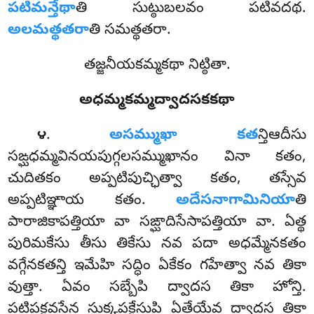
పటిమన్తేథా
తి సుట్ఠుబలవం పటివదథ.
అలమత్థతరా
తి సమత్థతరా.
తజ్జనీయకమ్మకథా నిట్ఠితా.
అధమ్మకమ్మద్వాదసకకథా
.
అసమ్ముఖా
కత
న్తిఆదీసు
౪
సఙ్ఘధమ్మవినయపుగ్గలసమ్ముఖానం వినా కతం,
చుదితకం అప్పటిపుచ్ఛిత్వా కతం, తస్సేవ
అప్పటిఞ్ఞాయ కతం.
అదేసనాగామినియా
తి
పారాజికాపత్తియా వా సఙ్ఘాదిసేసాపత్తియా వా. ఏత్థ
పురిమకేసు తీసు తికేసు నవ పదా అధమ్మేనకతం
వగ్గేనకతన్తి ఇమేహి సద్ధిం ఏకేకం గహేత్వా నవ తికా
వుత్తా. ఏవం సబ్బేపి ద్వాదస తికా హోన్తి.
పటిపక్ఖవసేన సుక్కపక్ఖేసుపి ఏతేయేవ ద్వాదస తికా