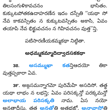
తిలసంగుళికావచనం భాసితం.
కుక్కుటపోతకఉదాహరణేన ఇదం దస్సేతి ‘‘యథా సో
నేవ కాకవస్సితం న కుక్కుటవస్సితం అకాసి, ఏవం
తయాపి నేవ భిక్ఖువచనం న గిహివచనం వుత్త’’న్తి.
పటిసారణీయకమ్మకథా నిట్ఠితా.
అధమ్మకమ్మాదిద్వాదసకకథా
.
అసమ్ముఖా కత
న్తిఆదయో తికా
౩౭
వుత్తప్పకారా ఏవ.
. అఙ్గసమన్నాగమో పురిమేహి అసదిసో. తత్థ
౩౯
యథా లాభం న లభన్తి; ఏవం పరిసక్కన్తో పరక్కమన్తో
అలాభాయ పరిసక్కతి
నామ. ఏస నయో
అనత్థాదీసు. తత్థ
అనత్థో
తి అత్థభఙ్గో.
అనావాసో
తి