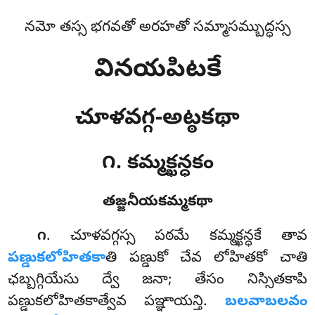
నమో తస్స భగవతో అరహతో సమ్మాసమ్బుద్ధస్స
వినయపిటకే
చూళవగ్గ-అట్ఠకథా
౧. కమ్మక్ఖన్ధకం
తజ్జనీయకమ్మకథా
. చూళవగ్గస్స
పఠమే కమ్మక్ఖన్ధకే తావ
౧
పణ్డుకలోహితకా
తి పణ్డుకో చేవ లోహితకో చాతి
ఛబ్బగ్గియేసు ద్వే జనా; తేసం నిస్సితకాపి
పణ్డుకలోహితకాత్వేవ పఞ్ఞాయన్తి.
బలవాబలవం