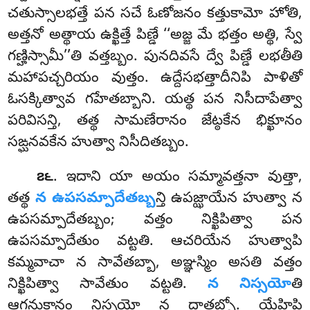
చతుస్సాలభత్తే పన సచే ఓణోజనం కత్తుకామో హోతి,
అత్తనో అత్థాయ ఉక్ఖిత్తే పిణ్డే ‘‘అజ్జ మే భత్తం అత్థి, స్వే
గణ్హిస్సామీ’’తి వత్తబ్బం. పునదివసే ద్వే పిణ్డే లభతీతి
మహాపచ్చరియం వుత్తం. ఉద్దేసభత్తాదీనిపి పాళితో
ఓసక్కిత్వావ
గహేతబ్బాని. యత్థ పన నిసీదాపేత్వా
పరివిసన్తి, తత్థ సామణేరానం జేట్ఠకేన భిక్ఖూనం
సఙ్ఘనవకేన హుత్వా నిసీదితబ్బం.
. ఇదాని
యా అయం సమ్మావత్తనా వుత్తా,
౭౬
తత్థ
న ఉపసమ్పాదేతబ్బ
న్తి ఉపజ్ఝాయేన హుత్వా న
ఉపసమ్పాదేతబ్బం; వత్తం నిక్ఖిపిత్వా పన
ఉపసమ్పాదేతుం వట్టతి. ఆచరియేన హుత్వాపి
కమ్మవాచా న సావేతబ్బా, అఞ్ఞస్మిం అసతి వత్తం
నిక్ఖిపిత్వా సావేతుం వట్టతి.
న నిస్సయో
తి
ఆగన్తుకానం నిస్సయో న దాతబ్బో. యేహిపి