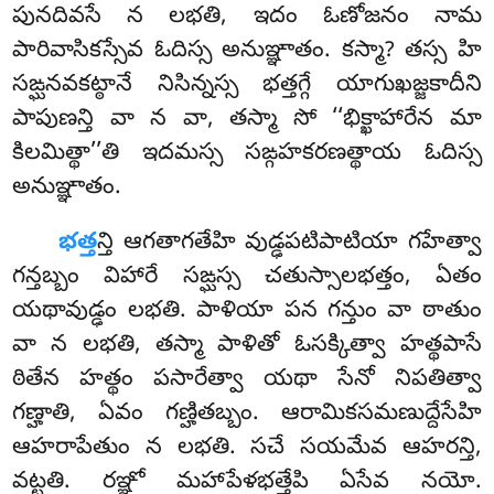
పునదివసే న లభతి, ఇదం ఓణోజనం నామ
పారివాసికస్సేవ ఓదిస్స అనుఞ్ఞాతం. కస్మా? తస్స హి
సఙ్ఘనవకట్ఠానే నిసిన్నస్స భత్తగ్గే యాగుఖజ్జకాదీని
పాపుణన్తి వా న వా, తస్మా సో ‘‘భిక్ఖాహారేన మా
కిలమిత్థా’’తి ఇదమస్స సఙ్గహకరణత్థాయ ఓదిస్స
అనుఞ్ఞాతం.
భత్త
న్తి ఆగతాగతేహి వుడ్ఢపటిపాటియా గహేత్వా
గన్తబ్బం విహారే సఙ్ఘస్స చతుస్సాలభత్తం, ఏతం
యథావుడ్ఢం లభతి. పాళియా పన గన్తుం వా ఠాతుం
వా న లభతి, తస్మా పాళితో ఓసక్కిత్వా హత్థపాసే
ఠితేన హత్థం పసారేత్వా యథా సేనో నిపతిత్వా
గణ్హాతి, ఏవం గణ్హితబ్బం. ఆరామికసమణుద్దేసేహి
ఆహరాపేతుం న లభతి. సచే సయమేవ ఆహరన్తి,
వట్టతి. రఞ్ఞో మహాపేళభత్తేపి ఏసేవ నయో.