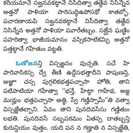
కరీయమానే సఙ్ఘనవకట్ఠానే నిసీదిత్వా తత్థేవ
నిసిన్నేన
అత్తనో పాళియా పారిసుద్ధిఉపోసథో కాతబ్బో.
పవారణాయపి సఙ్ఘనవకట్ఠానే నిసీదిత్వా తత్థేవ
నిసిన్నేన అత్తనో పాళియా పవారేతబ్బం. సఙ్ఘేన ఘణ్టిం
పహరిత్వా భాజీయమానం వస్సికసాటికమ్పి అత్తనో
పత్తట్ఠానే గహేతుం వట్టతి.
ఓణోజన
న్తి విస్సజ్జనం వుచ్చతి. సచే హి
పారివాసికస్స ద్వే తీణి ఉద్దేసభత్తాదీని పాపుణన్తి,
అఞ్ఞా చస్స పుగ్గలికభత్తపచ్చాసా హోతి, తాని
పటిపాటియా గహేత్వా ‘‘భన్తే, హేట్ఠా గాహేథ, అజ్జ
మయ్హం భత్తపచ్చాసా అత్థి, స్వే గణ్హిస్సామీ’’తి వత్వా
విస్సజ్జేతబ్బాని. ఏవం తాని పునదివసేసు గణ్హితుం
లభతి. పునదివసే సబ్బపఠమం ఏతస్స దాతబ్బన్తి
కురున్దియం వుత్తం. యది పన న గణ్హాతి న విస్సజ్జేతి,