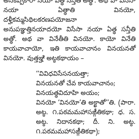
అనేకప్పకారా నయా ఏత్థ సన్తీతి అత్థో. అథ వా విసేసా
నయా ఏత్థాతి వినయో,
దళ్హీకమ్మసిథిలకరణపయోజనా
అనుపఞ్ఞత్తినయాదయో విసేసా నయా ఏత్థ సన్తీతి
అత్థో. అథ వా వినేతీతి వినయో. కాయో వినేతి
కాయవాచాయో, ఇతి కాయవాచానం వినయనతో
వినయో. వుత్తఞ్హి అట్ఠకథాయం –
‘‘వివిధవిసేసనయత్తా
;
వినయనతో చేవ కాయవాచానం;
వినయత్థవిదూహి అయం;
వినయో ‘వినయో’తి అక్ఖాతో’’తి. (పారా.
అట్ఠ. ౧.పఠమమహాసఙ్గీతికథా; ధ. స.
అట్ఠ. నిదానకథా; దీ. ని. అట్ఠ.
౧.పఠమమహాసఙ్గీతికథా);