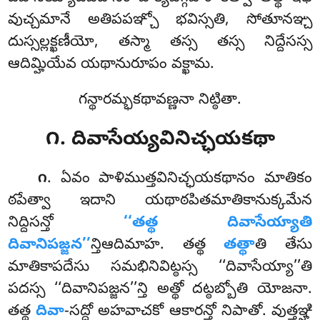
వుచ్చమానే అతిపపఞ్చో భవిస్సతి, సోతూనఞ్చ
దుస్సల్లక్ఖణీయో, తస్మా తస్స తస్స నిద్దేసస్స
ఆదిమ్హియేవ యథానురూపం వక్ఖామ.
గన్థారమ్భకథావణ్ణనా నిట్ఠితా.
౧. దివాసేయ్యవినిచ్ఛయకథా
. ఏవం
పాళిముత్తవినిచ్ఛయకథానం మాతికం
౧
ఠపేత్వా ఇదాని యథాఠపితమాతికానుక్కమేన
నిద్దిసన్తో
‘‘తత్థ దివాసేయ్యాతి
దివానిపజ్జన’’
న్తిఆదిమాహ. తత్థ
తత్థా
తి తేసు
మాతికాపదేసు సమభినివిట్ఠస్స ‘‘దివాసేయ్యా’’తి
పదస్స ‘‘దివానిపజ్జన’’న్తి అత్థో దట్ఠబ్బోతి యోజనా.
తత్థ
దివా
-సద్దో అహవాచకో ఆకారన్తో నిపాతో. వుత్తఞ్హి