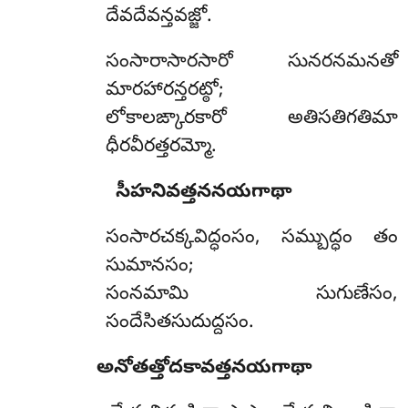
దేవదేవన్తవజ్జో.
సంసారాసారసారో సునరనమనతో
మారహారన్తరట్ఠో;
లోకాలఙ్కారకారో అతిసతిగతిమా
ధీరవీరత్తరమ్మో.
సీహనివత్తననయగాథా
సంసారచక్కవిద్ధంసం,
సమ్బుద్ధం తం
సుమానసం;
సంనమామి సుగుణేసం,
సందేసితసుదుద్దసం.
అనోతత్తోదకావత్తనయగాథా