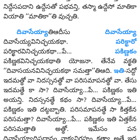
నిద్దేసపదాని ఉద్దేసతో పభవన్తి, తస్మా ఉద్దేసో మాతికా
వియాతి ‘‘మాతికా’’తి వుచ్చతి.
దివాసేయ్యా
తిఆదీసు
దివాసేయ్యా
దివాసేయ్యవినిచ్ఛయకథా.
పరిక్ఖారో
పరిక్ఖారవినిచ్ఛయకథా…పే…
పకిణ్ణకం
పకిణ్ణకవినిచ్ఛయకథాతి యోజనా. తేనేవ వక్ఖతి
‘‘దివాసయనవినిచ్ఛయకథా సమత్తా’’తిఆది.
ఇతి
-సద్దో
ఇదమత్థో వా నిదస్సనత్థో వా పరిసమాపనత్థో వా. తేసు
ఇదమత్థే కా సా? దివాసేయ్యా…పే… పకిణ్ణకం ఇతి
అయన్తి. నిదస్సనత్థే
కథం సా? దివాసేయ్యా…పే…
పకిణ్ణకం ఇతి దట్ఠబ్బాతి. పరిసమాపనత్థే సా కిత్తకేన
పరిసమత్తా? దివాసేయ్యా…పే… పకిణ్ణకం ఇతి ఏత్తకేన
పరిసమత్తాతి అత్థో. ఇమేసం పన
దివాసేయ్యాదిపదానం వాక్యవిగ్గహం కత్వా అత్థే ఇధ