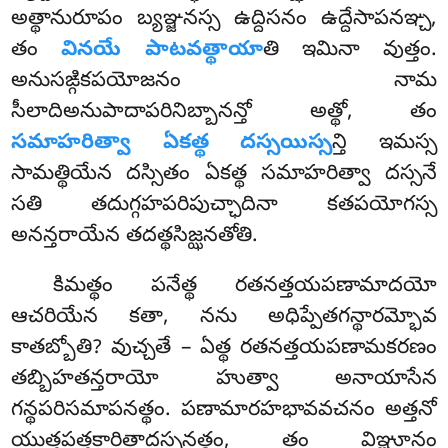
అత్థానురూపం బ్యఞ్జనస్స ఉద్దిసనం ఉద్దేసాపనఞ్చ,
తం
వినయే పాటవత్థాయా
తి ఇమినా వుత్తం.
అనుసఙ్గికపయోజనం నామ
సీలాదిఅనుపాదాపరినిబ్బానన్తో అత్థో, తం
సమాహరిత్వా ఏకత్థ దస్సయిస్స
న్తి ఇమస్స
సామత్థియేన దస్సితం ఏకత్థ సమాహరిత్వా దస్సనే
సతి తదుగ్గహపరిపుచ్ఛాదినా కతపయోగస్స
అనన్తరాయేన తదత్థసిజ్ఝనతోతి.
కిమత్థం పనేత్థ రతనత్తయపణామాదయో
ఆచరియేన కతా, నను అధిప్పేతగన్థారమ్భోవ
కాతబ్బోతి? వుచ్చతే – ఏత్థ రతనత్తయపణామకరణం
తబ్బిహతన్తరాయో హుత్వా అనాయాసేన
గన్థపరిసమాపనత్థం. పణామారహభావవచనం అత్తనో
యుత్తపత్తకారితాదస్సనత్థం, తం విఞ్ఞూనం