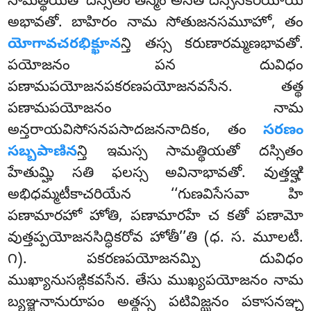
సామత్థియతో దస్సితం తస్మిం అసతి దస్సనకిరియాయ
అభావతో. బాహిరం నామ సోతుజనసమూహో, తం
యోగావచరభిక్ఖూన
న్తి తస్స కరుణారమ్మణభావతో.
పయోజనం పన దువిధం
పణామపయోజనపకరణపయోజనవసేన. తత్థ
పణామపయోజనం నామ
అన్తరాయవిసోసనపసాదజననాదికం, తం
సరణం
సబ్బపాణిన
న్తి ఇమస్స సామత్థియతో దస్సితం
హేతుమ్హి సతి ఫలస్స అవినాభావతో. వుత్తఞ్హి
అభిధమ్మటీకాచరియేన ‘‘గుణవిసేసవా హి
పణామారహో
హోతి, పణామారహే చ కతో పణామో
వుత్తప్పయోజనసిద్ధికరోవ హోతీ’’తి (ధ. స. మూలటీ.
౧). పకరణపయోజనమ్పి దువిధం
ముఖ్యానుసఙ్గికవసేన. తేసు ముఖ్యపయోజనం నామ
బ్యఞ్జనానురూపం అత్థస్స పటివిజ్ఝనం పకాసనఞ్చ