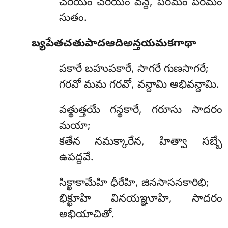
చరియం చరియం వన్దే, పరమం పరమం
సుతం.
బ్యపేతచతుపాదఆదిఅన్తయమకగాథా
పకారే బహుపకారే, సాగరే గుణసాగరే;
గరవో మమ గరవో, వన్దామి అభివన్దామి.
వత్థుత్తయే గన్థకారే, గరూసు సాదరం
మయా;
కతేన నమక్కారేన, హిత్వా సబ్బే
ఉపద్దవే.
సిక్ఖాకామేహి
ధీరేహి, జినసాసనకారిభి;
భిక్ఖూహి వినయఞ్ఞూహి, సాదరం
అభియాచితో.