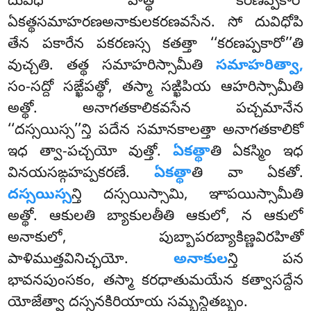
దువిధో హేత్థ కరణప్పకారో
ఏకత్థసమాహరణఅనాకులకరణవసేన. సో దువిధోపి
తేన పకారేన పకరణస్స కతత్తా ‘‘కరణప్పకారో’’తి
వుచ్చతి. తత్థ సమాహరిస్సామీతి
సమాహరిత్వా,
సం-సద్దో సఙ్ఖేపత్థో, తస్మా సఙ్ఖిపియ ఆహరిస్సామీతి
అత్థో. అనాగతకాలికవసేన పచ్చమానేన
‘‘దస్సయిస్స’’న్తి
పదేన సమానకాలత్తా అనాగతకాలికో
ఇధ త్వా-పచ్చయో వుత్తో.
ఏకత్థా
తి ఏకస్మిం ఇధ
వినయసఙ్గహప్పకరణే.
ఏకత్థా
తి వా ఏకతో.
దస్సయిస్స
న్తి దస్సయిస్సామి, ఞాపయిస్సామీతి
అత్థో. ఆకులతి బ్యాకులతీతి ఆకులో, న ఆకులో
అనాకులో, పుబ్బాపరబ్యాకిణ్ణవిరహితో
పాళిముత్తవినిచ్ఛయో.
అనాకుల
న్తి పన
భావనపుంసకం, తస్మా కరధాతుమయేన కత్వాసద్దేన
యోజేత్వా దస్సనకిరియాయ సమ్బన్ధితబ్బం.