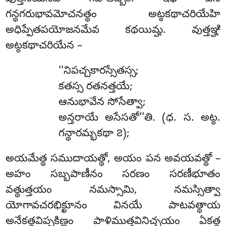
గన్థగరుభావమోచనత్థం అట్ఠకథాచరియేహి
అధిప్పేతపయోజనమేవ కథయిమ్హ. వుత్తఞ్హి
అట్ఠకథాచరియేన –
‘‘నిపచ్చకారస్సేతస్స
;
కతస్స రతనత్తయే;
ఆనుభావేన సోసేత్వా;
అన్తరాయే అసేసతో’’తి. (ధ. స. అట్ఠ.
గన్థారమ్భకథా ౭);
అయమేత్థ సముదాయత్థో, అయం పన అవయవత్థో –
అహం సబ్బపాణీనం సరణం సరణీభూతం
వత్థుత్తయం నమస్సామి, నమస్సిత్వా
యోగావచరభిక్ఖూనం వినయే పాటవత్థాయ
అనేకత్థవిప్పకిణ్ణం పాళిముత్తవినిచ్ఛయం ఏకత్థ