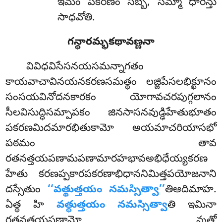
ఇమం పకరణం సబ్బే, సమ్మా ధారేన్తు
సాధవోతి.
గన్థారమ్భకథావణ్ణనా
వివిధవిసేసనయసమన్నాగతం
కాయవాచావినయనకరణసమత్థం లజ్జిపేసలభిక్ఖూనం
సంసయవినోదనకారకం యోగావచరపుగ్గలానం
సీలవిసుద్ధిసమ్పాపకం జినసాసనవుడ్ఢిహేతుభూతం
పకరణమిదమారభితుకామో అయమాచరియాసభో
పఠమం తావ
రతనత్తయపణామపణామారహభావఅభిధేయ్యకరణ
హేతు కరణప్పకారపకరణాభిధాననిమిత్తపయోజనాని
దస్సేతుం
‘‘వత్థుత్తయం నమస్సిత్వా’’
తిఆదిమాహ.
ఏత్థ హి
వత్థుత్తయం నమస్సిత్వా
తి ఇమినా
రతనత్తయపణామో వుత్తో