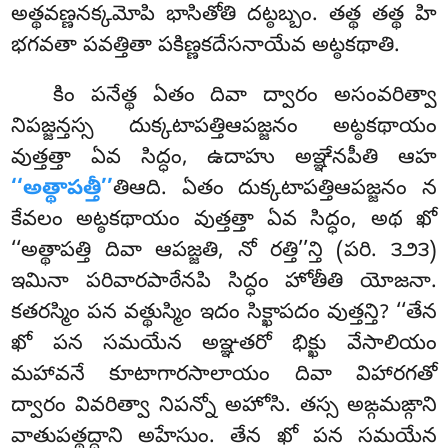
అత్థవణ్ణనక్కమోపి భాసితోతి దట్ఠబ్బం. తత్థ తత్థ హి
భగవతా పవత్తితా పకిణ్ణకదేసనాయేవ అట్ఠకథాతి.
కిం
పనేత్థ ఏతం దివా ద్వారం అసంవరిత్వా
నిపజ్జన్తస్స దుక్కటాపత్తిఆపజ్జనం అట్ఠకథాయం
వుత్తత్తా ఏవ సిద్ధం, ఉదాహు అఞ్ఞేనపీతి ఆహ
‘‘అత్థాపత్తీ’’
తిఆది. ఏతం దుక్కటాపత్తిఆపజ్జనం న
కేవలం అట్ఠకథాయం వుత్తత్తా ఏవ సిద్ధం, అథ ఖో
‘‘అత్థాపత్తి దివా ఆపజ్జతి, నో రత్తి’’న్తి (పరి. ౩౨౩)
ఇమినా పరివారపాఠేనపి సిద్ధం హోతీతి యోజనా.
కతరస్మిం పన వత్థుస్మిం ఇదం సిక్ఖాపదం వుత్తన్తి? ‘‘తేన
ఖో పన సమయేన అఞ్ఞతరో భిక్ఖు వేసాలియం
మహావనే కూటాగారసాలాయం దివా విహారగతో
ద్వారం వివరిత్వా నిపన్నో అహోసి. తస్స అఙ్గమఙ్గాని
వాతుపత్థద్ధాని అహేసుం. తేన ఖో పన సమయేన