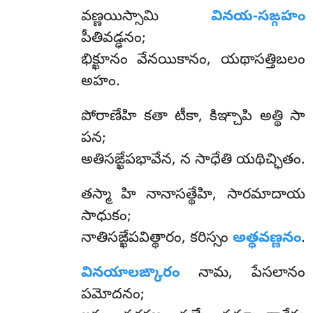
వణ్ణయిస్సామి
వినయ-సఙ్గహం
పీతివడ్ఢనం;
భిక్ఖూనం వేనయికానం, యథాసత్తిబలం
అహం.
పోరాణేహి కతా టీకా, కిఞ్చాపి అత్థి సా
పన;
అతిసఙ్ఖేపభావేన, న సాధేతి యథిచ్ఛితం.
తస్మా హి నానాసత్థేహి, సారమాదాయ
సాధుకం;
నాతిసఙ్ఖేపవిత్థారం, కరిస్సం
అత్థవణ్ణనం
.
వినయాలఙ్కారం
నామ, పేసలానం
పమోదనం;