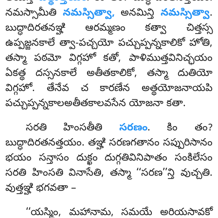
నమస్సామీతి
నమస్సిత్వా,
అనమిన్తి
నమస్సిత్వా
.
బుద్ధాదిరతనఞ్హి ఆరమ్మణం కత్వా చిత్తస్స
ఉప్పజ్జనకాలే త్వా-పచ్చయో పచ్చుప్పన్నకాలికో హోతి,
తస్మా పఠమో విగ్గహో కతో, పాళిముత్తవినిచ్ఛయం
ఏకత్థ దస్సనకాలే అతీతకాలికో, తస్మా దుతియో
విగ్గహో. తేనేవ చ కారణేన అత్థయోజనాయపి
పచ్చుప్పన్నకాలఅతీతకాలవసేన యోజనా కతా.
సరతి హింసతీతి
సరణం
. కిం తం?
బుద్ధాదిరతనత్తయం. తఞ్హి సరణగతానం సప్పురిసానం
భయం సన్తాసం దుక్ఖం దుగ్గతివినిపాతం
సంకిలేసం
సరతి హింసతి వినాసేతి, తస్మా ‘‘సరణ’’న్తి వుచ్చతి.
వుత్తఞ్హి భగవతా –
‘‘యస్మిం, మహానామ, సమయే అరియసావకో