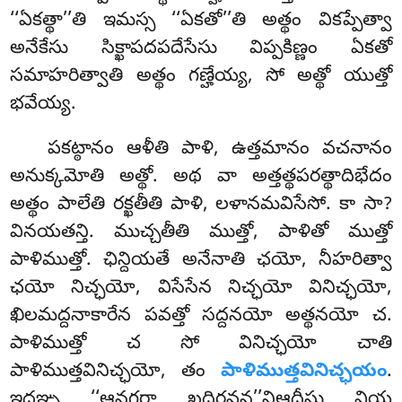
‘‘ఏకత్థా’’తి ఇమస్స ‘‘ఏకతో’’తి అత్థం వికప్పేత్వా
అనేకేసు సిక్ఖాపదపదేసేసు విప్పకిణ్ణం ఏకతో
సమాహరిత్వాతి అత్థం గణ్హేయ్య, సో అత్థో యుత్తో
భవేయ్య.
పకట్ఠానం ఆళీతి పాళి, ఉత్తమానం వచనానం
అనుక్కమోతి అత్థో. అథ వా అత్తత్థపరత్థాదిభేదం
అత్థం పాలేతి రక్ఖతీతి పాళి, లళానమవిసేసో. కా సా?
వినయతన్తి. ముచ్చతీతి ముత్తో, పాళితో ముత్తో
పాళిముత్తో. ఛిన్దియతే అనేనాతి ఛయో, నీహరిత్వా
ఛయో నిచ్ఛయో, విసేసేన నిచ్ఛయో వినిచ్ఛయో,
ఖిలమద్దనాకారేన పవత్తో సద్దనయో అత్థనయో చ.
పాళిముత్తో చ సో వినిచ్ఛయో చాతి
పాళిముత్తవినిచ్ఛయో, తం
పాళిముత్తవినిచ్ఛయం
.
ఇదఞ్చ ‘‘ఆనగరా ఖదిరవన’’న్తిఆదీసు వియ