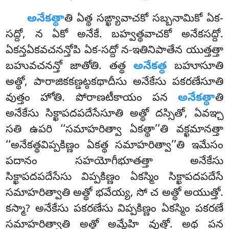
అనేకత్థా
తి ఏత్థ సఙ్ఖ్యావాచకో సబ్బనామికో ఏక-
సద్దో, న ఏకో అనేకే. బహ్వత్థవాచకో అనేకసద్దో.
ఏకన్తఏకవచనన్తోపి ఏక-సద్దో న-ఇతినిపాతేన యుత్తత్తా
బహువచనన్తో జాతోతి. తత్థ
అనేకత్థ
బహూసూతి
అత్థో, పారాజికకణ్డట్ఠకథాదీసు అనేకేసు పకరణేసూతి
వుత్తం హోతి. పోరాణటీకాయం పన
అనేకత్థా
తి
అనేకేసు సిక్ఖాపదపదేసేసూతి అత్థో దస్సితో, ఏవఞ్చ
సతి ఉపరి ‘‘సమాహరిత్వా ఏకత్థా’’తి వక్ఖమానత్తా
‘‘అనేకత్థవిప్పకిణ్ణం ఏకత్థ సమాహరిత్వా’’తి ఇమేసం
పదానం సహయోగీభూతత్తా అనేకేసు
సిక్ఖాపదపదేసేసు విప్పకిణ్ణం ఏకస్మిం సిక్ఖాపదపదేసే
సమాహరిత్వాతి అత్థో భవేయ్య, సో చ అత్థో అయుత్తో.
కస్మా? అనేకేసు పకరణేసు విప్పకిణ్ణం ఏకస్మిం పకరణే
సమాహరిత్వాతి
అత్థో అమ్హేహి వుత్తో. అథ పన