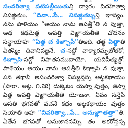
సంవరిత్వా పటిసల్లీయితు
న్తి ద్వారం పిదహిత్వా
నిపజ్జితుం.
‘‘దివా…పే… నిపజ్జితబ్బ
న్తి ఞాప్యం.
నను పాళియం ‘‘అయం నామ ఆపత్తీ’’తి న వుత్తా,
అథ కథమేత్థ ఆపత్తి విఞ్ఞాయతీతి చోదనం
సన్ధాయాహ
‘‘ఏత్థ చ కిఞ్చాపీ’’
తిఆది. తత్థ
ఏత్థా
తి
ఏతస్మిం దివానిపజ్జనే.
చ
-సద్దో వాక్యారమ్భజోతకో,
కిఞ్చాపి
-సద్దో నిపాతసముదాయో, యదిపీత్యత్థో.
పాళియం అయం నామ ఆపత్తీతి కిఞ్చాపి న వుత్తా,
పన తథాపి అసంవరిత్వా నిపజ్జన్తస్స అట్ఠకథాయం
(పారా. అట్ఠ. ౧.౭౭) దుక్కటం యస్మా వుత్తం, తస్మా
ఏత్థ ఆపత్తి విఞ్ఞాయతీతి యోజనా. ఏవం సన్తేపి
అసతి భగవతో వచనే కథం అట్ఠకథాయం వుత్తం
సియాతి ఆహ
‘‘వివరిత్వా…పే… అనుఞ్ఞాతత్తా’’
తి.
ఏతేన భగవతో అనుజాననమ్పి తం అకరోన్తస్స