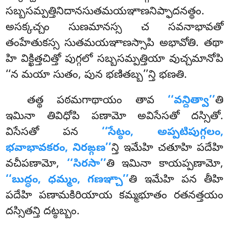
సబ్బసమ్పత్తినిదానసుతమయఞాణనిప్ఫాదనత్థం.
అసక్కచ్చం సుణమానస్స చ సవనాభావతో
తంహేతుకస్స
సుతమయఞాణస్సాపి అభావోతి. తథా
హి విక్ఖిత్తచిత్తో పుగ్గలో సబ్బసమ్పత్తియా వుచ్చమానోపి
‘‘న మయా సుతం, పున భణితబ్బ’’న్తి భణతి.
తత్థ పఠమగాథాయం తావ
‘‘వన్దిత్వా’’
తి
ఇమినా తివిధోపి పణామో అవిసేసతో దస్సితో.
విసేసతో పన
‘‘సేట్ఠం, అప్పటిపుగ్గలం,
భవాభావకరం, నిరఙ్గణ’’
న్తి ఇమేహి చతూహి పదేహి
వచీపణామో,
‘‘సిరసా’’
తి ఇమినా కాయప్పణామో,
‘‘బుద్ధం, ధమ్మం, గణఞ్చా’’
తి ఇమేహి పన తీహి
పదేహి పణామకిరియాయ కమ్మభూతం రతనత్తయం
దస్సితన్తి దట్ఠబ్బం.