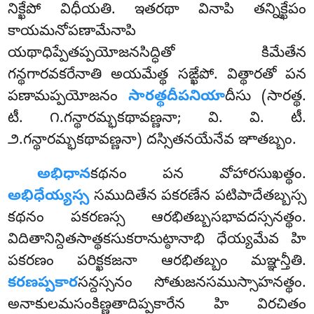
నిక్ఖేపో విధీయతి. ఇతరథా వినాపి తన్నిక్ఖేపం
కాయమనోపణామేనాపి
యథాధిప్పేతప్పయోజనసిద్ధితో కిమేతేన
గన్థగారవకరేనాతి అయమేత్థ సఙ్ఖేపో. విత్థారతో పన
పణామప్పయోజనం
సారత్థదీపనియా
దీసు (సారత్థ.
టీ. ౧.గన్థారమ్భకథావణ్ణనా; వి. వి. టీ.
౨.గన్థారమ్భకథావణ్ణనా) దస్సితనయేనేవ ఞాతబ్బం.
అభిధాన
కథనం పన వోహారసుఖత్థం.
అభిధేయ్యస్స
సముదితేన పకరణేన పటిపాదేతబ్బస్స
కథనం పకరణస్స ఆరభితబ్బసభావదస్సనత్థం.
విదితానిన్దితసాత్థకసుకరానుట్ఠానాభి ధేయ్యమేవ హి
పకరణం పరిక్ఖకజనా ఆరభితబ్బం మఞ్ఞన్తీతి.
కరణప్పకార
సన్దస్సనం సోతుజనసముస్సాహనత్థం.
అనాకులమసంకిణ్ణతాదిప్పకారేన హి విరచితం