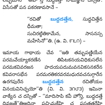
లబ్భమానో ‘‘అహ’’న్తి సుద్ధకత్తా సామఞ్ఞేన దస్సితో.
విసేసతో పన పకరణావసానే –
‘‘రచితో
బుద్ధదత్తేన,
సుద్ధచిత్తేన
ధీమతా;
సుచిరట్ఠితికామేన, సాసనస్స
మహేసినో’’తి. (ఉ. వి. ౯౬౧) –
ఇమాయ
గాథాయ చేవ ‘‘ఇతి తమ్బపణ్ణియేన
పరమవేయ్యాకరణేన తిపిటకనయవిధికుసలేన
పరమకవివరజన హదయపదుమవనవికసనకరేన
కవివరాసభేన పరమరతికరవరమధురవచనుగ్గారేన
ఉరగపురేన
బుద్ధదత్తేన
రచితోయం
వినయవినిచ్ఛయో’’తి (వి. వి. ౩౧౮౩) ఇమినా
వాక్యేన చ
దస్సితో – ‘‘మాదిసాపి కవీ హోన్తి, బుద్ధదత్తే
దివఙ్గతే’’తిఆదినా పచ్ఛిమకేహి చ పసత్థతరేహి