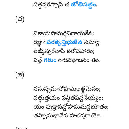
సత్థన్తరస్సాపి చ
జోతిసత్థం
.
(ఛ)
నికాయసామగ్గివిధాయకేన;
రఞ్ఞా
పరక్కన్తిభుజేన
సమ్మా;
లఙ్కిస్సరేనాపి కతోపహారం;
వన్దే
గరుం
గారవభాజనం తం.
(జ)
నమస్సమానోహమలత్థమేవం
;
వత్థుత్తయం వన్దితవన్దనేయ్యం;
యం పుఞ్ఞసన్దోహమమన్దభూతం;
తస్సానుభావేన హతన్తరాయో.