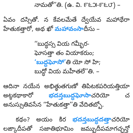
నామతో’’తి. (ఉ. వి. ౯౬౫-౯౬౮) –
ఏవం దస్సితో. న కేవలమేతే ద్వేయేవ మహాథేరా
హేతుకత్తారో, అథ ఖో
మహావంసా
దీసు –
‘‘బుద్ధస్స
వియ గమ్భీర-
ఘోసత్తా తం వియాకరుం;
‘బుద్ధఘోసో’
తి యో సో హి;
బుద్ధో వియ మహీతలే’’తి. –
ఆదినా నయేన అభిత్థుతగుణో తిపిటకపరియత్తియా
అట్ఠకథాకారో
భదన్తబుద్ధఘోసా
చరియో చ
అనుస్సుతివసేన ‘‘హేతుకత్తా’’తి వేదితబ్బో.
కథం? అయం కిర
భదన్తబుద్ధదత్తా
చరియో
లఙ్కాదీపతో సజాతిభూమిం జమ్బుదీపమాగచ్ఛన్తో