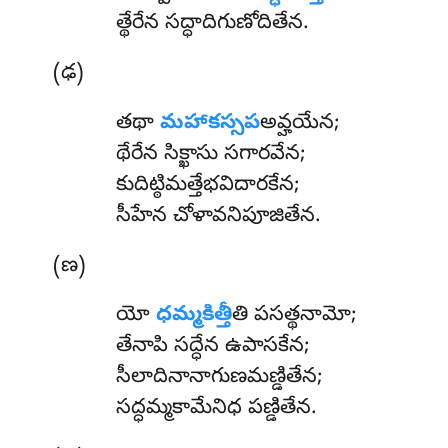
త్థేరేన సద్ధాదిగుణోదితేన.
(ఢ)
తథా
మహాకస్సప
అవ్హయేన;
థేరేన సిక్ఖాసు సగారవేన;
కుదిట్ఠిమత్తేభవిదారకేన;
సీహేన చోళావనిపూజితేన.
(ణ)
యో
ధమ్మకిత్తీ
తి పసత్థనామో;
తేనాపి సద్ధేన ఉపాసకేన;
సీలాదినానాగుణమణ్డితేన;
సద్ధమ్మకామేనిధ పణ్డితేన.