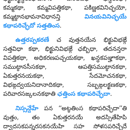
కమ్మకథా, కమ్మవిపత్తికథా, పకిణ్ణకవినిచ్ఛయో,
కమ్మట్ఠానభావనావిధానన్తి
వినయవినిచ్ఛయే
కథాపరిచ్ఛేదో సత్తతింస
.
ఉత్తరప్పకరణే
చ వుత్తనయేన భిక్ఖువిభఙ్గే
సత్తవిధా కథా, భిక్ఖునివిభఙ్గే ఛబ్బిధా, తదనన్తరా
విపత్తికథా, అధికరణపచ్చయకథా, ఖన్ధకపఞ్హాకథా,
సముట్ఠానసీసకథా, ఆపత్తిసముట్ఠానకథా,
ఏకుత్తరనయకథా, సేదమోచనకథా,
విభఙ్గద్వయనిదానాదికథా, సబ్బఙ్గలక్ఖణకథా,
పరివారసఙ్కలనకథాతి
ఛత్తింస కథాపరిచ్ఛేదా
.
నిస్సన్దేహే
పన ‘‘అట్ఠతింస కథాపరిచ్ఛేదా’’తి
వుత్తం, తం ఏకుత్తరనయే అదస్సితేహిపి
ద్వాదసకపన్నరసకనయేహి సహ సోళసపరిచ్ఛేదే