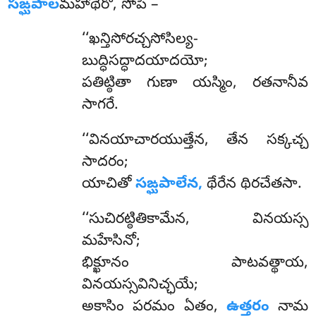
సఙ్ఘపాల
మహాథేరో, సోపి –
‘‘ఖన్తిసోరచ్చసోసిల్య-
బుద్ధిసద్ధాదయాదయో;
పతిట్ఠితా గుణా యస్మిం, రతనానీవ
సాగరే.
‘‘వినయాచారయుత్తేన, తేన సక్కచ్చ
సాదరం;
యాచితో
సఙ్ఘపాలేన,
థేరేన థిరచేతసా.
‘‘సుచిరట్ఠితికామేన
, వినయస్స
మహేసినో;
భిక్ఖూనం పాటవత్థాయ,
వినయస్సవినిచ్ఛయే;
అకాసిం పరమం ఏతం,
ఉత్తరం
నామ