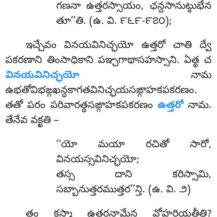
గణనా ఉత్తరస్సాయం, ఛన్దసానుట్ఠుభేన
తూ’’తి. (ఉ. వి. ౯౬౯-౯౭౦);
ఇచ్చేవం వినయవినిచ్ఛయో ఉత్తరో చాతి ద్వే
పకరణాని తింసాధికాని పఞ్చగాథాసహస్సాని. ఏత్థ చ
వినయవినిచ్ఛయో
నామ
ఉభతోవిభఙ్గఖన్ధకాగతవినిచ్ఛయసఙ్గాహకపకరణం.
తతో పరం పరివారత్థసఙ్గాహకపకరణం
ఉత్తరో
నామ.
తేనేవ వక్ఖతి –
‘‘యో మయా రచితో సారో,
వినయస్సవినిచ్ఛయో;
తస్స దాని కరిస్సామి,
సబ్బానుత్తరముత్తర’’న్తి. (ఉ. వి. ౨)
తం కస్మా ఉత్తరనామేన వోహరియతీతి?