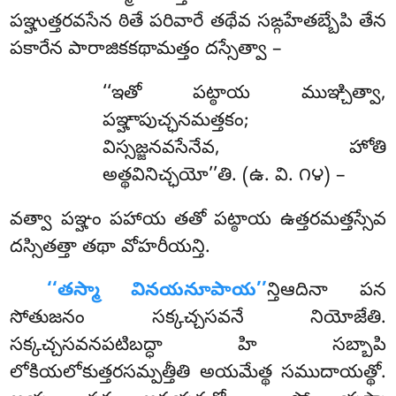
పఞ్హుత్తరవసేన ఠితే పరివారే తథేవ సఙ్గహేతబ్బేపి తేన
పకారేన పారాజికకథామత్తం దస్సేత్వా –
‘‘ఇతో
పట్ఠాయ ముఞ్చిత్వా,
పఞ్హాపుచ్ఛనమత్తకం;
విస్సజ్జనవసేనేవ, హోతి
అత్థవినిచ్ఛయో’’తి. (ఉ. వి. ౧౪) –
వత్వా పఞ్హం పహాయ తతో పట్ఠాయ ఉత్తరమత్తస్సేవ
దస్సితత్తా తథా వోహరీయన్తి.
‘‘తస్మా వినయనూపాయ’’
న్తిఆదినా పన
సోతుజనం సక్కచ్చసవనే నియోజేతి.
సక్కచ్చసవనపటిబద్ధా హి సబ్బాపి
లోకియలోకుత్తరసమ్పత్తీతి అయమేత్థ సముదాయత్థో.