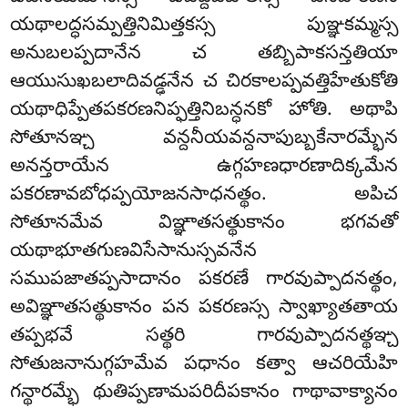
యథాలద్ధసమ్పత్తినిమిత్తకస్స పుఞ్ఞకమ్మస్స
అనుబలప్పదానేన చ తబ్బిపాకసన్తతియా
ఆయుసుఖబలాదివడ్ఢనేన చ చిరకాలప్పవత్తిహేతుకోతి
యథాధిప్పేతపకరణనిప్ఫత్తినిబన్ధనకో హోతి. అథాపి
సోతూనఞ్చ వన్దనీయవన్దనాపుబ్బకేనారమ్భేన
అనన్తరాయేన ఉగ్గహణధారణాదిక్కమేన
పకరణావబోధప్పయోజనసాధనత్థం. అపిచ
సోతూనమేవ విఞ్ఞాతసత్థుకానం భగవతో
యథాభూతగుణవిసేసానుస్సవనేన
సముపజాతప్పసాదానం పకరణే గారవుప్పాదనత్థం,
అవిఞ్ఞాతసత్థుకానం
పన పకరణస్స స్వాఖ్యాతతాయ
తప్పభవే సత్థరి గారవుప్పాదనత్థఞ్చ
సోతుజనానుగ్గహమేవ పధానం కత్వా ఆచరియేహి
గన్థారమ్భే థుతిప్పణామపరిదీపకానం గాథావాక్యానం