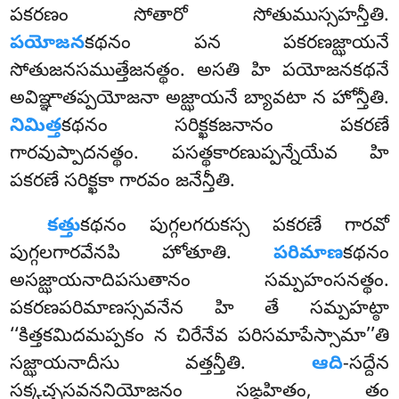
పకరణం సోతారో సోతుముస్సహన్తీతి.
పయోజన
కథనం పన పకరణజ్ఝాయనే
సోతుజనసముత్తేజనత్థం. అసతి హి పయోజనకథనే
అవిఞ్ఞాతప్పయోజనా అజ్ఝాయనే బ్యావటా న హోన్తీతి.
నిమిత్త
కథనం సరిక్ఖకజనానం పకరణే
గారవుప్పాదనత్థం. పసత్థకారణుప్పన్నేయేవ హి
పకరణే సరిక్ఖకా గారవం జనేన్తీతి.
కత్తు
కథనం పుగ్గలగరుకస్స పకరణే గారవో
పుగ్గలగారవేనపి హోతూతి.
పరిమాణ
కథనం
అసజ్ఝాయనాదిపసుతానం
సమ్పహంసనత్థం.
పకరణపరిమాణస్సవనేన హి తే సమ్పహట్ఠా
‘‘కిత్తకమిదమప్పకం న చిరేనేవ పరిసమాపేస్సామా’’తి
సజ్ఝాయనాదీసు వత్తన్తీతి.
ఆది
-సద్దేన
సక్కచ్చసవననియోజనం సఙ్గహితం, తం