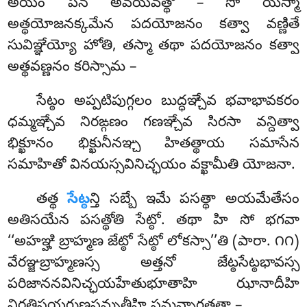
అయం పన అవయవత్థో – సో యస్మా
అత్థయోజనక్కమేన పదయోజనం
కత్వా వణ్ణితే
సువిఞ్ఞేయ్యో హోతి, తస్మా తథా పదయోజనం కత్వా
అత్థవణ్ణనం కరిస్సామ –
సేట్ఠం అప్పటిపుగ్గలం బుద్ధఞ్చేవ భవాభావకరం
ధమ్మఞ్చేవ నిరఙ్గణం గణఞ్చేవ సిరసా వన్దిత్వా
భిక్ఖూనం భిక్ఖునీనఞ్చ హితత్థాయ సమాసేన
సమాహితో వినయస్సవినిచ్ఛయం వక్ఖామీతి యోజనా.
తత్థ
సేట్ఠ
న్తి సబ్బే ఇమే పసత్థా అయమేతేసం
అతిసయేన పసత్థోతి సేట్ఠో. తథా హి సో భగవా
‘‘అహఞ్హి బ్రాహ్మణ జేట్ఠో సేట్ఠో లోకస్సా’’తి (పారా. ౧౧)
వేరఞ్జబ్రాహ్మణస్స అత్తనో జేట్ఠసేట్ఠభావస్స
పరిజాననవినిచ్ఛయహేతుభూతాహి ఝానాదీహి
నిరతిసయగుణసమ్పత్తీహి సమన్నాగతత్తా –