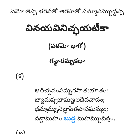
నమో తస్స భగవతో అరహతో సమ్మాసమ్బుద్ధస్స
వినయవినిచ్ఛయటీకా
(పఠమో భాగో)
గన్థారమ్భకథా
(క)
ఆదిచ్చవంసమ్బరపాతుభూతం
;
బ్యామప్పభామణ్డలదేవచాపం;
ధమ్మమ్బునిజ్ఝాపితపాపఘమ్మం;
వన్దామహం
బుద్ధ
మహమ్బువన్తం.