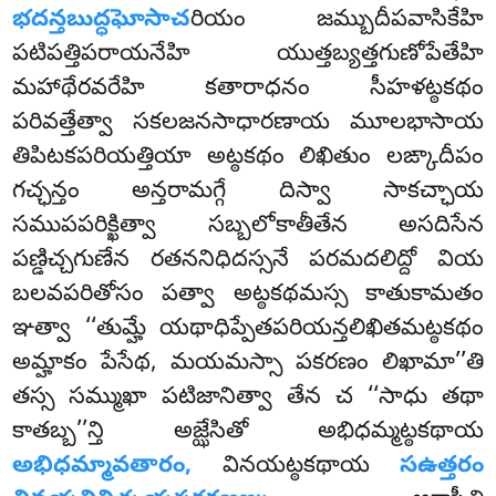
భదన్తబుద్ధఘోసాచ
రియం జమ్బుదీపవాసికేహి
పటిపత్తిపరాయనేహి యుత్తబ్యత్తగుణోపేతేహి
మహాథేరవరేహి కతారాధనం సీహళట్ఠకథం
పరివత్తేత్వా సకలజనసాధారణాయ మూలభాసాయ
తిపిటకపరియత్తియా అట్ఠకథం లిఖితుం లఙ్కాదీపం
గచ్ఛన్తం అన్తరామగ్గే దిస్వా సాకచ్ఛాయ
సముపపరిక్ఖిత్వా సబ్బలోకాతీతేన అసదిసేన
పణ్డిచ్చగుణేన రతననిధిదస్సనే పరమదలిద్దో వియ
బలవపరితోసం పత్వా అట్ఠకథమస్స కాతుకామతం
ఞత్వా ‘‘తుమ్హే యథాధిప్పేతపరియన్తలిఖితమట్ఠకథం
అమ్హాకం పేసేథ, మయమస్సా పకరణం లిఖామా’’తి
తస్స సమ్ముఖా పటిజానిత్వా తేన చ ‘‘సాధు తథా
కాతబ్బ’’న్తి అజ్ఝేసితో అభిధమ్మట్ఠకథాయ
అభిధమ్మావతారం,
వినయట్ఠకథాయ
సఉత్తరం