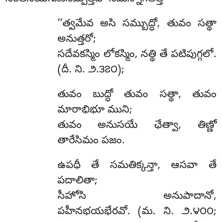
‘‘త్వమేవ అసి సమ్బుద్ధో, తువం సత్థా
అనుత్తరో;
సదేవకస్మిం లోకస్మిం, నత్థి తే పటిపుగ్గలో.
(దీ. ని. ౨.౩౭౦);
తువం బుద్ధో తువం సత్థా, తువం
మారాభిభూ ముని;
తువం అనుసయే ఛేత్వా, తిణ్ణో
తారేసిమం పజం.
ఉపధీ తే సమతిక్కన్తా, ఆసవా తే
పదాలితా;
సీహోసి అనుపాదానో,
పహీనభయభేరవో. (మ. ని. ౨.౪౦౦;