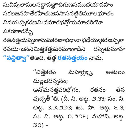
సువిపులామలసద్ధాపఞ్ఞాదిగుణసముదయావహం
సకలజనహితేకహేతుజినసాసనట్ఠితిమూలభూతం
వినయప్పకరణమిదమారభన్తోయమాచరియో
పకరణారమ్భే
రతనత్తయప్పణామపకరణాభిధానాభిధేయ్యకరణప్పకా
రపయోజననిమిత్తకత్తుపరిమాణాదీని దస్సేతుమాహ
‘‘వన్దిత్వా’’
తిఆది. తత్థ
రతనత్తయం
నామ.
‘‘చిత్తీకతం మహగ్ఘఞ్చ, అతులం
దుల్లభదస్సనం;
అనోమసత్తపరిభోగం, రతనం తేన
వుచ్చతీ’’తి. (దీ. ని. అట్ఠ. ౨.౩౩; సం. ని.
అట్ఠ. ౩.౫.౨౨౩; ఖు. పా. అట్ఠ. ౬.౩;
సు. ని. అట్ఠ. ౧.౨౨౬; మహాని. అట్ఠ.
౫౦) –