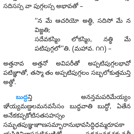
సదిసస్స వా పుగ్గలస్స అభావతో –
‘‘న మే ఆచరియో అత్థి, సదిసో మే న
విజ్జతి;
సదేవకస్మిం లోకస్మిం, నత్థి మే
పటిపుగ్గలో’’తి. (మహావ. ౧౧) –
అత్తనావ అత్తనో అవిపరీతో అప్పటిపుగ్గలభావో
పటిఞ్ఞాతో, తస్మా తం అప్పటిపుగ్గలం సబ్బలోకుత్తమన్తి
అత్థో.
బుద్ధ
న్తి అనన్తమపరిమేయ్యం
ఞేయ్యమణ్డలమనవసేసం బుద్ధవాతి బుద్ధో, ఏతేన
అనేకకప్పకోటిసతసహస్సం
సమ్భతపుఞ్ఞఞాణసమ్భారానుభావసిద్ధిధమ్మరూపకా