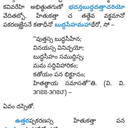
కవివరేహి అభిత్థుతగుణో
భదన్తబుద్ధదత్తాచరియో
వేదితబ్బో. హేతుకత్తా చ తత్థేవ వక్ఖమానో
పకరణజ్ఝేసనే కతాధీనో
బుద్ధసీహమహా
థేరో, సో –
‘‘వుత్తస్స బుద్ధసీహేన;
వినయస్స వినిచ్ఛయో;
బుద్ధసీహం సముద్దిస్స;
మమ సద్ధివిహారికం;
కతోయం పన భిక్ఖూనం;
హితత్థాయ సమాసతో’’తి. (వి. వి.
౩౧౭౭-౩౧౭౮) –
ఏవం దస్సితో.
ఉత్తర
ప్పకరణస్స హేతుకత్తా పన