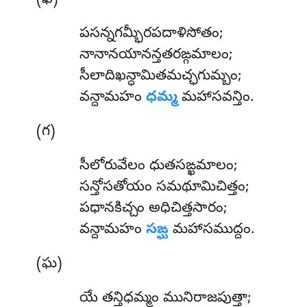
(ఖ)
పసన్నగమ్భీరపదాళిసోతం;
నానానయానన్తతరఙ్గమాలం;
సీలాదిఖన్ధామితమచ్ఛగుమ్బం
;
వన్దామహం
ధమ్మ
మహాసవన్తిం.
(గ)
సీలోరువేలం ధుతసఙ్ఖమాలం;
సన్తోసతోయం సమథూమిచిత్తం;
పధానకిచ్చం అధిచిత్తసారం;
వన్దామహం
సఙ్ఘ
మహాసముద్దం.
(ఘ)
యే తన్తిధమ్మం మునిరాజపుత్తా;