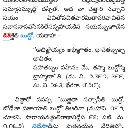
యసిరివిలాసపటిమణ్డితో సద్ధమ్మవరచక్కవత్తీ
సమ్మాసమ్బుద్ధో దస్సితో. అథ వా చత్తారి సచ్చాని
సయం విచితోపచితపారమితాపరిపాచితేన
సవాసనానవసేసకిలేసప్పహాయకేన సయమ్భుఞాణేన
📜
బుజ్ఝీతి
బుద్ధో
. యథాహ –
‘‘అభిఞ్ఞేయ్యం అభిఞ్ఞాతం, భావేతబ్బఞ్చ
భావితం;
పహాతబ్బం పహీనం మే, తస్మా బుద్ధోస్మి
బ్రాహ్మణా’’తి. (మ. ని. ౨.౩౯౨, ౩౯౯;
సు. ని. ౫౬౩; థేరగా. ౮౨౮);
విత్థారో పనస్స ‘‘బుజ్ఝితా సచ్చానీతి బుద్ధో,
బోధేతా పజాయాతి బుద్ధో’’తిఆదినా (మహాని. ౧౯౨;
చూళని. పారాయనత్థుతిగాథానిద్దేస ౯౭; పటి. మ.
౧.౧౬౨)
నిద్దేసా
దీసు
వుత్తనయేన వేదితబ్బో.