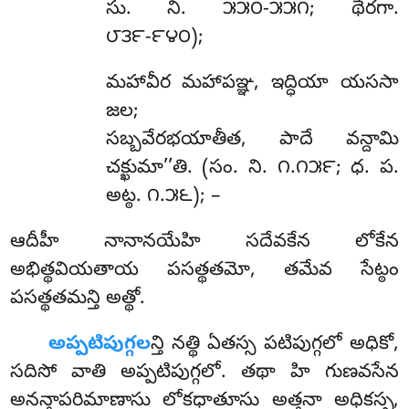
సు. ని. ౫౫౦-౫౫౧; థేరగా.
౮౩౯-౯౪౦);
మహావీర
మహాపఞ్ఞ, ఇద్ధియా యససా
జల;
సబ్బవేరభయాతీత, పాదే వన్దామి
చక్ఖుమా’’తి. (సం. ని. ౧.౧౫౯; ధ. ప.
అట్ఠ. ౧.౫౬); –
ఆదీహీ నానానయేహి సదేవకేన లోకేన
అభిత్థవియతాయ పసత్థతమో, తమేవ సేట్ఠం
పసత్థతమన్తి అత్థో.
అప్పటిపుగ్గల
న్తి
నత్థి ఏతస్స పటిపుగ్గలో అధికో,
సదిసో వాతి అప్పటిపుగ్గలో. తథా హి గుణవసేన
అనన్తాపరిమాణాసు లోకధాతూసు అత్తనా అధికస్స,