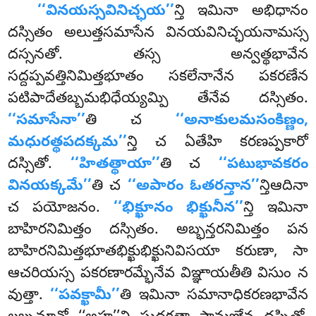
‘‘వినయస్సవినిచ్ఛయ’’
న్తి ఇమినా అభిధానం
దస్సితం అలుత్తసమాసేన వినయవినిచ్ఛయనామస్స
దస్సనతో. తస్స అన్వత్థభావేన
సద్దప్పవత్తినిమిత్తభూతం సకలేనానేన పకరణేన
పటిపాదేతబ్బమభిధేయ్యమ్పి తేనేవ దస్సితం.
‘‘సమాసేనా’’
తి చ
‘‘అనాకులమసంకిణ్ణం,
మధురత్థపదక్కమ’’
న్తి చ ఏతేహి కరణప్పకారో
దస్సితో.
‘‘హితత్థాయా’’
తి చ
‘‘పటుభావకరం
వినయక్కమే’’
తి చ
‘‘అపారం ఓతరన్తాన’’
న్తిఆదినా
చ పయోజనం.
‘‘భిక్ఖూనం భిక్ఖునీన’’
న్తి ఇమినా
బాహిరనిమిత్తం దస్సితం. అబ్భన్తరనిమిత్తం పన
బాహిరనిమిత్తభూతభిక్ఖుభిక్ఖునివిసయా కరుణా, సా
ఆచరియస్స పకరణారమ్భేనేవ విఞ్ఞాయతీతి విసుం న
వుత్తా.
‘‘పవక్ఖామీ’’
తి ఇమినా సమానాధికరణభావేన