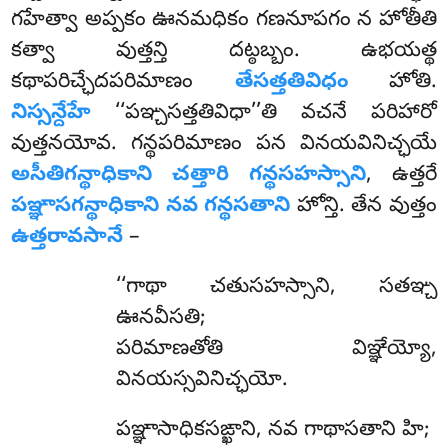
గహేత్వా అప్పకం ఊనమధికం గణనూపగం న హోతీతి
కత్వా వుత్తన్తి దట్ఠబ్బం. ఉభయత్థ
కథాపరిచ్ఛేదపరిమాణం
తేసత్తతివిధం
హోతి.
నిస్సన్దేహే
‘‘పఞ్చసత్తతివిధా’’తి వచనే పరిహారో
వుత్తనయోవ. గన్థపరిమాణం పన వినయవినిచ్ఛయే
అసీతిగన్థాధికాని చత్తారి గన్థసహస్సాని
, ఉత్తరే
పఞ్ఞాసగన్థాధికాని నవ గన్థసతాని
హోన్తి. తేన వుత్తం
ఉత్తరావసానే
–
‘‘గాథా చతుసహస్సాని, సతఞ్చ
ఊనవీసతి;
పరిమాణతోతి విఞ్ఞేయ్యో,
వినయస్సవినిచ్ఛయో.
పఞ్ఞాసాధికసఙ్ఖాని, నవ గాథాసతాని హి;