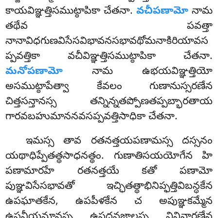
కాయవిఞ్ఞత్తిసముట్ఠాపికా చేతనా.
వచీపణామో
నామ
తథేవ పవత్తా
నానావిధగుణవిసేసవిభావనసభావథోమనాకిరియావస
ప్పవత్తికా వచీవిఞ్ఞత్తిసముట్ఠాపికా
చేతనా.
మనోపణామో
నామ ఉభయవిఞ్ఞత్తియో
అసముట్ఠాపేత్వా కేవలం గుణానుస్సరణేన
చిత్తసన్తానస్స తన్నిన్నతప్పోణతప్పబ్భారతాయ
గారవబహుమాననవసప్పవత్తిసాధికా చేతనా.
ఇమస్స తావ రతనత్తయపణామస్స దస్సనం
యథాధిప్పేతత్థసాధనత్థం. గుణాతిసయయోగేన హి
పణామారహే రతనత్తయే కతో పణామో
పుఞ్ఞవిసేసభావతో ఇచ్ఛితత్థాభినిప్ఫత్తివిబన్ధకేన
ఉపఘాతకేన, ఉపపీళకేన చ అపుఞ్ఞకమ్మేన
ఉపనీయమానస్స ఉపద్దవజాలస్స వినివారణేన