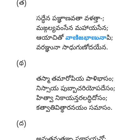
(త)
సద్ధేన పఞ్ఞాణవతా వళత్తా-;
మఙ్గల్యవంసేన మహాయసేన;
ఆయాచితో
వాణిజభాణునా
పి;
వరఞ్ఞునా సాధుగుణోదయేన.
(థ)
తస్మా
తమారోపియ పాళిభాసం;
నిస్సాయ పుబ్బాచరియోపదేసం;
హిత్వా నికాయన్తరలద్ధిదోసం;
కత్వాతివిత్థారనయం సమాసం.
(ద)
అవుత్తమత్థఞ్చ పకాసయన్తో;