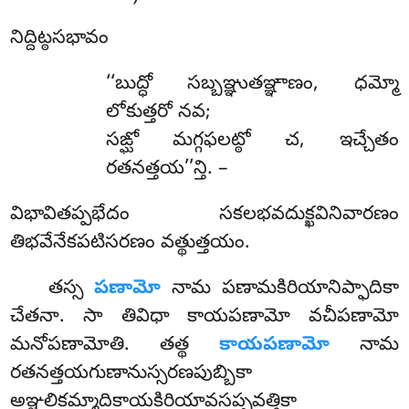
నిద్దిట్ఠసభావం
‘‘బుద్ధో
సబ్బఞ్ఞుతఞ్ఞాణం, ధమ్మో
లోకుత్తరో నవ;
సఙ్ఘో మగ్గఫలట్ఠో చ, ఇచ్చేతం
రతనత్తయ’’న్తి. –
విభావితప్పభేదం సకలభవదుక్ఖవినివారణం
తిభవేనేకపటిసరణం వత్థుత్తయం.
తస్స
పణామో
నామ పణామకిరియానిప్ఫాదికా
చేతనా. సా తివిధా కాయపణామో వచీపణామో
మనోపణామోతి. తత్థ
కాయపణామో
నామ
రతనత్తయగుణానుస్సరణపుబ్బికా
అఞ్జలికమ్మాదికాయకిరియావసప్పవత్తికా