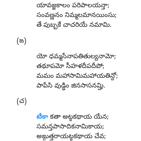
యావజ్జకాలం పరిపాలయన్తా;
సంవణ్ణనం నిమ్మలమానయింసు;
తే పుబ్బకే చాచరియే నమామి.
(ఙ)
యో
ధమ్మసేనాపతితుల్యనామో;
తథూపమో సీహళదీపదీపో;
మమం మహాసామిమహాయతిన్దో;
పాపేసి వుడ్ఢిం జినసాసనమ్హి.
(చ)
టీకా
కతా అట్ఠకథాయ యేన;
సమన్తపాసాదికనామికాయ;
అఙ్గుత్తరాయట్ఠకథాయ చేవ;