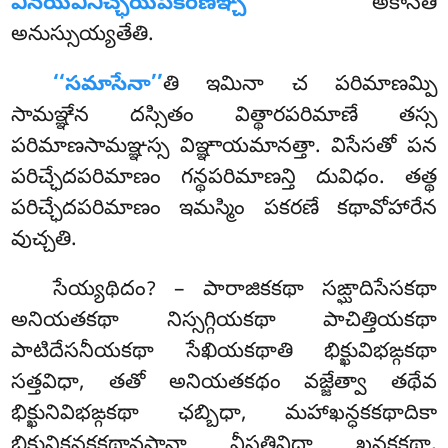
వినయవినిచ్ఛయపకరణఞ్చ
అకాసీతి
అనుస్సుయ్యతేతి.
‘‘సమాసేనా’’
తి
ఇమినా చ పరిమాణమ్పి
సామఞ్ఞేన దస్సితం విత్థారపరిమాణే తస్స
పరిమాణసామఞ్ఞస్స విఞ్ఞాయమానత్తా. విసేసతో పన
పరిచ్ఛేదపరిమాణం గన్థపరిమాణన్తి దువిధం. తత్థ
పరిచ్ఛేదపరిమాణం ఇమస్మిం పకరణే కథావోహారేన
వుచ్చతి.
సేయ్యథిదం? – పారాజికకథా సఙ్ఘాదిసేసకథా
అనియతకథా నిస్సగ్గియకథా పాచిత్తియకథా
పాటిదేసనీయకథా సేఖియకథాతి భిక్ఖువిభఙ్గకథా
సత్తవిధా, తతో అనియతకథం వజ్జేత్వా తథేవ
భిక్ఖునివిభఙ్గకథా ఛబ్బిధా, మహాఖన్ధకకథాదికా
భిక్ఖునిక్ఖన్ధకకథావసానా వీసతివిధా ఖన్ధకకథా,