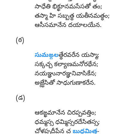
సాధేతి భిక్ఖూనమసేసతో తం;
తస్మా హి సబ్బత్థ యతీనమత్థం;
ఆసీసమానేన దయాలయేన.
(ఠ)
సుమఙ్గల
త్థేరవరేన యస్మా;
సక్కచ్చ కల్యాణమనోరథేన;
నయఞ్ఞునారఞ్ఞనివాసికేన;
అజ్ఝేసితో సాధుగుణాకరేన.
(డ)
ఆకఙ్ఖమానేన చిరప్పవత్తిం;
ధమ్మస్స ధమ్మిస్సరదేసితస్స;
చోళప్పదీపేన
చ
బుద్ధమిత్త
-