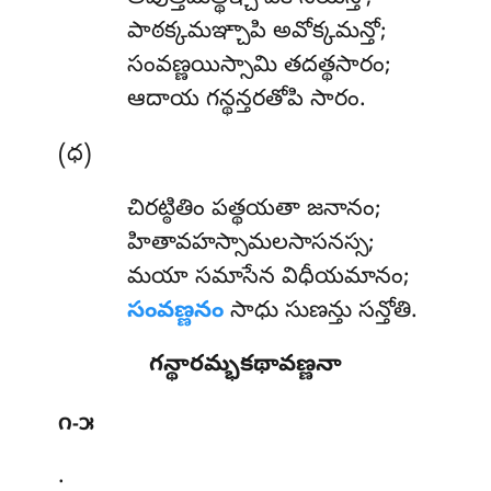
పాఠక్కమఞ్చాపి అవోక్కమన్తో;
సంవణ్ణయిస్సామి తదత్థసారం;
ఆదాయ గన్థన్తరతోపి సారం.
(ధ)
చిరట్ఠితిం
పత్థయతా జనానం;
హితావహస్సామలసాసనస్స;
మయా సమాసేన విధీయమానం;
సంవణ్ణనం
సాధు సుణన్తు సన్తోతి.
గన్థారమ్భకథావణ్ణనా
౧-౫
.