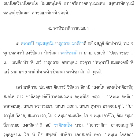
สมฺปโยควิปฺปโยคนโย โยเชตพฺโพติ สภาควิสภาคลกฺขณวเสน สงฺคหาทิลกฺขณํ
ทสฺเสตุํ ปิตตฺตา ลกฺขณมาติกาติ วุจฺจติ.
๕. พาหิรมาติกาวณฺณนา
.
สพฺพาปิ ธมฺมสงฺคณี ธาตุกถาย มาติกา
ติ อยํ ฉสฏฺิ ติกปทานิ, ทฺเว จ
๕
ทุกปทสตานิ สงฺขิปิตฺวา นิกฺขิตฺตา
พาหิรมาติกา
นาม. อยฺหิ ‘‘ปฺจกฺขนฺธา…
เป… มนสิกาโร’’ติ เอวํ ธาตุกถาย อพฺภนฺตเร อวตฺวา ‘‘สพฺพาปิ ธมฺมสงฺคณี’’ติ
เอวํ ธาตุกถาย มาติกโต พหิ ปิตตฺตา พาหิรมาติกาติ วุจฺจติ.
เอวํ
มาติกาย ปฺจธา ิตภาวํ วิทิตฺวา อิทานิ ‘สงฺคโห อสงฺคโห’ติอาทีสุ
สงฺคโห ตาว ชาติสฺชาติกิริยาคณนวเสน จตุพฺพิโธ. ตตฺถ – ‘‘สพฺเพ ขตฺติยา
อาคจฺฉนฺตุ, สพฺเพ พฺราหฺมณา, สพฺเพ เวสฺสา, สพฺเพ สุทฺทา อาคจฺฉนฺตุ’’, ‘‘ยา
จาวุโส วิสาข, สมฺมาวาจา, โย จ สมฺมากมฺมนฺโต, โย จ สมฺมาอาชีโว, อิเม ธมฺมา
สีลกฺขนฺเธ สงฺคหิตา’’ติ อยํ
ชาติสงฺคโห
นาม. ‘‘เอกชาติกา อาคจฺฉนฺตู’’ติ
วุตฺตฏฺาเน วิย หิ อิธ สพฺเพปิ ชาติยา เอกสงฺคหํ คตา. ‘‘สพฺเพ โกสลกา