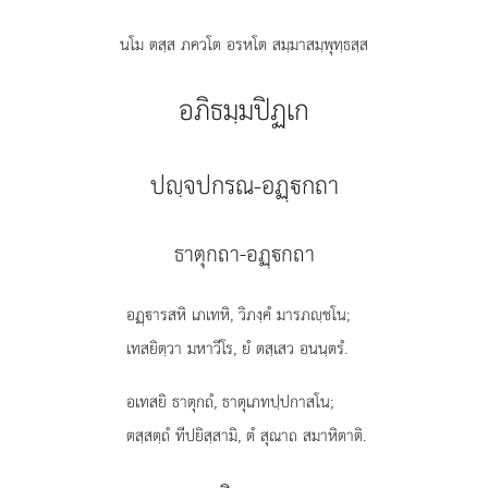
นโม ตสฺส ภควโต อรหโต สมฺมาสมฺพุทฺธสฺส
อภิธมฺมปิฏเก
ปฺจปกรณ-อฏฺกถา
ธาตุกถา-อฏฺกถา
อฏฺารสหิ
เภเทหิ, วิภงฺคํ มารภฺชโน;
เทสยิตฺวา มหาวีโร, ยํ ตสฺเสว อนนฺตรํ.
อเทสยิ ธาตุกถํ, ธาตุเภทปฺปกาสโน;
ตสฺสตฺถํ ทีปยิสฺสามิ, ตํ สุณาถ สมาหิตาติ.