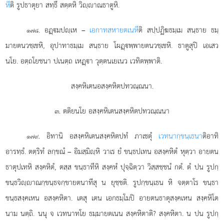
หี
ติ รูปธาตุยา สทฺธึ สตฺตหิ วิฺาณธาตูหิ.
. อฏฺมปฺเห –
เอกาทสหายตเนหี
ติ สปฺปฏิฆธมฺเม สนฺธาย ธมฺ
๑๗๘
มายตนวชฺเชหิ, อุปาทาธมฺเม สนฺธาย โผฏฺพฺพายตนวชฺเชหิ. ธาตูสุปิ เอเสว
นโย. อตฺถโยชนา ปเนตฺถ เหฏฺา วุตฺตนเยเนว เวทิตพฺพาติ.
สงฺคหิเตนอสงฺคหิตปทวณฺณนา.
๓. ตติยนโย อสงฺคหิเตนสงฺคหิตปทวณฺณนา
. อิทานิ
อสงฺคหิเตนสงฺคหิตปทํ ภาเชตุํ
เวทนากฺขนฺเธนา
ติอาทิ
๑๗๙
อารทฺธํ. ตตฺริทํ ลกฺขณํ – อิมสฺมิฺหิ วาเร ยํ ขนฺธปเทน อสงฺคหิตํ หุตฺวา อายตน
ธาตุปเทหิ สงฺคหิตํ, ตสฺส ขนฺธาทีหิ สงฺคหํ ปุจฺฉิตฺวา วิสฺสชฺชนํ กตํ. ตํ ปน รูปกฺ
ขนฺธวิฺาณกฺขนฺธจกฺขายตนาทีสุ น ยุชฺชติ. รูปกฺขนฺเธน หิ จตฺตาโร ขนฺธา
ขนฺธสงฺคเหน อสงฺคหิตา. เตสุ เตน เอกธมฺโมปิ อายตนธาตุสงฺคเหน สงฺคหิโต
นาม นตฺถิ. นนุ จ เวทนาทโย ธมฺมายตเนน สงฺคหิตาติ? สงฺคหิตา. น ปน รูปกฺ