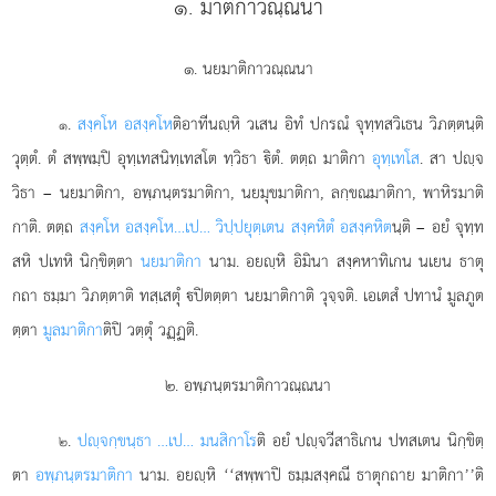
๑. มาติกาวณฺณนา
๑. นยมาติกาวณฺณนา
.
สงฺคโห
อสงฺคโห
ติอาทีนฺหิ วเสน อิทํ ปกรณํ จุทฺทสวิเธน วิภตฺตนฺติ
๑
วุตฺตํ. ตํ สพฺพมฺปิ อุทฺเทสนิทฺเทสโต ทฺวิธา ิตํ. ตตฺถ มาติกา
อุทฺเทโส
. สา ปฺจ
วิธา – นยมาติกา, อพฺภนฺตรมาติกา, นยมุขมาติกา, ลกฺขณมาติกา, พาหิรมาติ
กาติ. ตตฺถ
สงฺคโห อสงฺคโห…เป… วิปฺปยุตฺเตน สงฺคหิตํ อสงฺคหิต
นฺติ – อยํ จุทฺท
สหิ ปเทหิ นิกฺขิตฺตา
นยมาติกา
นาม. อยฺหิ อิมินา สงฺคหาทิเกน นเยน ธาตุ
กถา ธมฺมา วิภตฺตาติ ทสฺเสตุํ ปิตตฺตา นยมาติกาติ วุจฺจติ. เอเตสํ ปทานํ มูลภูต
ตฺตา
มูลมาติกา
ติปิ วตฺตุํ วฏฺฏติ.
๒. อพฺภนฺตรมาติกาวณฺณนา
.
ปฺจกฺขนฺธา
…เป… มนสิกาโร
ติ อยํ ปฺจวีสาธิเกน ปทสเตน นิกฺขิตฺ
๒
ตา
อพฺภนฺตรมาติกา
นาม. อยฺหิ ‘‘สพฺพาปิ ธมฺมสงฺคณี ธาตุกถาย มาติกา’’ติ