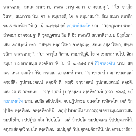
อาคจฺฉนฺตุ, สพฺเพ มาคธกา, สพฺเพ ภารุกจฺฉกา อาคจฺฉนฺตุ’’, ‘‘โย จาวุโส
วิสาข, สมฺมาวายาโม; ยา จ สมฺมาสติ, โย จ สมฺมาสมาธิ, อิเม ธมฺมา
สมาธิกฺ
ขนฺเธ สงฺคหิตา’’ติ (ม. นิ. ๑.๔๖๒) อยํ
สฺชาติสงฺคโห
นาม. ‘‘เอกฏฺาเน ชาตา
สํวฑฺฒา อาคจฺฉนฺตู’’ติ วุตฺตฏฺาเน วิย หิ อิธ สพฺเพปิ สฺชาติาเนน นิวุตฺโถกา
เสน เอกสงฺคหํ คตา. ‘‘สพฺเพ หตฺถาโรหา อาคจฺฉนฺตุ, สพฺเพ อสฺสาโรหา, สพฺเพ
รถิกา อาคจฺฉนฺตุ’’, ‘‘ยา จาวุโส วิสาข, สมฺมาทิฏฺิ, โย จ สมฺมาสงฺกปฺโป, อิเม
ธมฺมา ปฺากฺขนฺเธ สงฺคหิตา’’ติ (ม. นิ. ๑.๔๖๒) อยํ
กิริยาสงฺคโห
นาม. สพฺ
เพว เหเต อตฺตโน กิริยากรเณน เอกสงฺคหํ คตา. ‘‘จกฺขายตนํ กตมกฺขนฺธคณนํ
คจฺฉตีติ? รูปกฺขนฺธคณนํ คจฺฉตี’’ติ. หฺจิ จกฺขายตนํ รูปกฺขนฺธคณนํ คจฺฉติ,
เตน วต เร วตฺตพฺเพ – ‘จกฺขายตนํ รูปกฺขนฺเธน สงฺคหิต’’นฺติ (กถา. ๔๗๑), อยํ
คณนสงฺคโห
นาม. อยมิธ อธิปฺเปโต. ตปฺปฏิปกฺเขน อสงฺคโห เวทิตพฺโพ. เตสํ วิก
ปฺปโต สงฺคหิเตน อสงฺคหิตาทีนิ. เอกุปฺปาเทกนิโรธเอกวตฺถุกเอการมฺมณตาวเสน
สมฺปโยโค, ตปฺปฏิปกฺขโต วิปฺปโยโค. เตสํ วิกปฺปโต สมฺปยุตฺเตน วิปฺปยุตฺตาทีนิ.
ตทุภยสํสคฺควิกปฺปโต สงฺคหิเตน สมฺปยุตฺตํ วิปฺปยุตฺตนฺติอาทีนิ. ปฺจกฺขนฺธาติอา