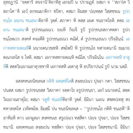
อุทฺธฏานิ. ‘จตฺตาริ สจฺจานี’ติอาทีสุ เอกมฺปิ น ปรามฏฺํ. ยสฺมา จ ‘‘สภาโค วิ
สภาโค’’ติ เอวํ ลกฺขณมาติกา ปิตา, ตสฺมา อิมสฺส ปฺหสฺส วิสฺสชฺชเน
รูปกฺ
ขนฺโธ เอเกน ขนฺเธนา
ติอาทิ วุตฺตํ. สภาคา หิ ตสฺส เอเต ขนฺธาทโยติ. ตตฺถ
เอ
เกน ขนฺเธนา
ติ รูปกฺขนฺเธเนว. ยฺหิ กิฺจิ รูปํ รูปกฺขนฺธสภาคตฺตา รูปกฺ
ขนฺโธตฺเวว สงฺคหํ คจฺฉตีติ รูปกฺขนฺเธเนว คณิตํ, ตํ รูปกฺขนฺเธเนว ปริจฺฉินฺนํ.
เอ
กาทสหายตเนหี
ติ มนายตนวชฺเชหิ. สพฺโพปิ หิ รูปกฺขนฺโธ ทสายตนานิ ธมฺมาย
ตเนกเทโส จ โหติ, ตสฺมา เอกาทสหายตเนหิ คณิโต
, ปริจฺฉินฺโน.
เอกาทสหิ ธาตู
หี
ติ สตฺตวิฺาณธาตุวชฺชาหิ เอกาทสหิ เอตาสุ หิ อปริยาปนฺนํ รูปํ นาม นตฺถิ.
อสงฺคหนยนิทฺเทเส
กติหิ อสงฺคหิโต
ติ สงฺเขเปเนว ปุจฺฉา กตา. วิสฺสชฺชเน
ปนสฺส ยสฺมา รูปกฺขนฺธสฺส วิสภาคา จตฺตาโร อรูปกฺขนฺธา, เอกํ มนายตนํ, สตฺต
วิฺาณธาตุโย; ตสฺมา
จตูหิ ขนฺเธหี
ติอาทิ วุตฺตํ. อิมินา นเยน สพฺพปเทสุ สงฺ
คหาสงฺคโห เวทิตพฺโพ. อิมสฺมึ ปน ขนฺธนิทฺเทเส – ‘‘รูปกฺขนฺโธ กติหิ ขนฺเธหี’’ติ
อาทิมฺหิ ตาว เอกมูลเก สงฺคหนเย สรูเปเนว ทสฺสิตา ปฺจ ปุจฺฉา, ปฺจ วิสฺสชฺ
ชนานิ. อสงฺคหนเย สงฺเขเปน ทสฺสิตา ปฺจ ปุจฺฉา, ปฺจ วิสฺสชฺชนานิ. อิมินา