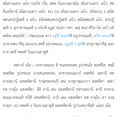
สโมธาเนตฺวา เอโก ปฺโห กโต, สตฺต วิฺาณธาตุโย สโมธาเนตฺวา เอโก, สตฺ
ตินฺทฺริยานิ สโมธาเนตฺวา เอโก, ทฺเว ภเว สโมธาเนตฺวา เอโก, ปริเทเวน จ สนิท
สฺสนสปฺปฏิเฆหิ จ เอโก, อนิทสฺสนสปฺปฏิเฆหิ เอโก, สนิทสฺสเนหิ เอโก, สปฺปฏิ
เฆหิ จ อุปาทาธมฺเมหิ จ เอโกติ อฏฺ ปฺหา กตา. เตสุ ขนฺธาทิวิภาโค
เอวํ เวทิ
ตพฺโพ เสยฺยถิทํ – ปมปฺเห ตาว
จตูหิ ขนฺเธหี
ติ อรูปกฺขนฺเธหิ,
ทฺวีหายตเนหี
ติ
จกฺขายตนาทีสุ เอเกเกน สทฺธึ มนายตเนน,
อฏฺหิ ธาตูหี
ติ จกฺขุธาตุอาทีสุ เอเก
กาย สทฺธึ สตฺตหิ วิฺาณธาตูหิ.
ตตฺรายํ นโย – จกฺขายตเนน หิ ขนฺธสงฺคเหน รูปกฺขนฺโธ สงฺคหิโต. ตสฺมึ
สงฺคหิเต รูปกฺขนฺเธ อายตนสงฺคเหน จกฺขายตนเมเวกํ สงฺคหิตํ. เสสานิ ทส
อายตนานิ อสงฺคหิตานิ. ธาตุสงฺคเหนปิ เตน จกฺขุธาตุเยเวกา สงฺคหิตา. เสสา
ทส ธาตุโย อสงฺคหิตา. อิติ ยานิ เตน อสงฺคหิตานิ ทสายตนานิ, ตานิ จกฺขาย
ตนมนายตเนหิ ทฺวีหิ
อสงฺคหิตานิ. ยาปิ เตน อสงฺคหิตา ทส ธาตุโย, ตา จกฺขุ
ธาตุยา เจว สตฺตหิ จ วิฺาณธาตูหิ อสงฺคหิตาติ. รูปายตนาทีสุปิ เอเสว นโย.