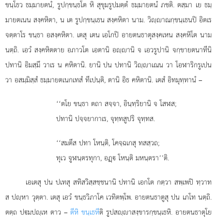
ขนฺโธว ธมฺมายตนํ, รูปกฺขนฺธโต หิ สุขุมรูปมตฺตํ ธมฺมายตนํ ภชติ. ตสฺมา เย ธมฺ
มายตเนน สงฺคหิตา, น เต รูปกฺขนฺเธน สงฺคหิตา นาม. วิฺาณกฺขนฺเธนปิ อิตเร
จตฺตาโร ขนฺธา อสงฺคหิตา. เตสุ เตน เอโกปิ อายตนธาตุสงฺคเหน สงฺคหิโต นาม
นตฺถิ. เอวํ สงฺคหิตตาย อภาวโต เอตานิ อฺานิ จ เอวรูปานิ จกฺขายตนาทีนิ
ปทานิ อิมสฺมึ วาเร น คหิตานิ. ยานิ ปน ปทานิ
วิฺาเณน วา โอฬาริกรูเปน
วา อสมฺมิสฺสํ ธมฺมายตเนกเทสํ ทีเปนฺติ, ตานิ อิธ คหิตานิ. เตสํ อิทมุทฺทานํ –
‘‘ตโย ขนฺธา ตถา สจฺจา, อินฺทฺริยานิ จ โสฬส;
ปทานิ ปจฺจยากาเร, จุทฺทสูปริ จุทฺทส.
‘‘สมตึส ปทา โหนฺติ, โคจฺฉเกสุ ทสสฺวถ;
ทุเว จูฬนฺตรทุกา, อฏฺ โหนฺติ มหนฺตรา’’ติ.
เอเตสุ ปน ปเทสุ สทิสวิสฺสชฺชนานิ ปทานิ เอกโต กตฺวา สพฺเพปิ ทฺวาท
ส ปฺหา วุตฺตา. เตสุ เอวํ ขนฺธวิภาโค เวทิตพฺโพ. อายตนธาตูสุ ปน เภโท นตฺถิ.
ตตฺถ ปมปฺเห ตาว –
ตีหิ ขนฺเธหี
ติ รูปสฺาสงฺขารกฺขนฺเธหิ. อายตนธาตุโย