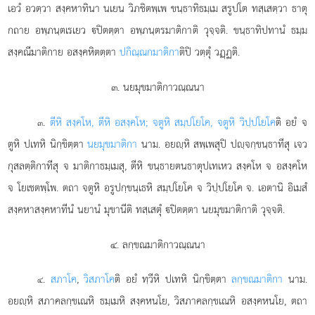
เอวํ อวตฺวา สงฺคหาทินา นเยน วิภชิตพฺเพ ขนฺธาทิธมฺเม สรูปโต ทสฺเสตฺวา ธาตุ
กถาย อพฺภนฺตเรเยว ปิตตฺตา อพฺภนฺตรมาติกาติ วุจฺจติ. ขนฺธาทิปทานํ ธมฺม
สงฺคณีมาติกาย
อสงฺคหิตตฺตา
ปกิณฺณกมาติกา
ติปิ วตฺตุํ วฏฺฏติ.
๓. นยมุขมาติกาวณฺณนา
.
ตีหิ สงฺคโห, ตีหิ อสงฺคโห; จตูหิ สมฺปโยโค, จตูหิ วิปฺปโยโค
ติ อยํ จ
๓
ตูหิ ปเทหิ นิกฺขิตฺตา
นยมุขมาติกา
นาม. อยฺหิ สพฺเพสุปิ ปฺจกฺขนฺธาทีสุ เจว
กุสลตฺติกาทีสุ จ มาติกาธมฺเมสุ, ตีหิ ขนฺธายตนธาตุปเทเหว สงฺคโห จ อสงฺคโห
จ โยเชตพฺโพ. ตถา จตูหิ อรูปกฺขนฺเธหิ สมฺปโยโค จ วิปฺปโยโค จ. เอตานิ อิเมสํ
สงฺคหาสงฺคหาทีนํ นยานํ มุขานีติ ทสฺเสตุํ ปิตตฺตา นยมุขมาติกาติ วุจฺจติ.
๔. ลกฺขณมาติกาวณฺณนา
.
สภาโค
,
วิสภาโค
ติ อยํ ทฺวีหิ ปเทหิ นิกฺขิตฺตา
ลกฺขณมาติกา
นาม.
๔
อยฺหิ สภาคลกฺขเณหิ ธมฺเมหิ สงฺคหนโย, วิสภาคลกฺขเณหิ อสงฺคหนโย, ตถา