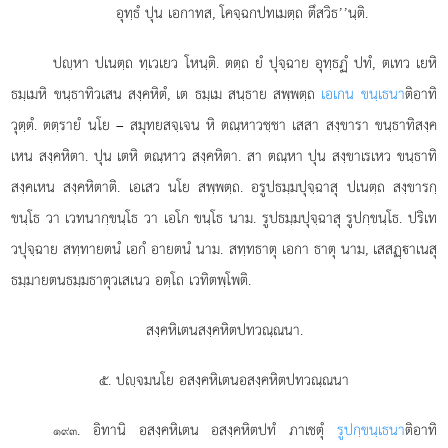
อุทฺธํ ปุน เอกาทส, โคจฺฉกปทเมตฺถ ตึสวิธ’’นฺติ.
ปฺหา
ปเนตฺถ ทฺเวเยว โหนฺติ. ตตฺถ ยํ ปุจฺฉาย อุทฺธฏํ ปทํ, ตเทว เยหิ
ธมฺเมหิ ขนฺธาทิวเสน สงฺคหิตํ, เต ธมฺเม สนฺธาย สพฺพตฺถ
เอเกน ขนฺเธนา
ติอาทิ
วุตฺตํ. ตตฺรายํ นโย – สมุทยสจฺเจน หิ ตณฺหาวชฺชา เสสา สงฺขารา ขนฺธาทิสงฺค
เหน สงฺคหิตา. ปุน เตหิ ตณฺหาว สงฺคหิตา. สา
ตณฺหา ปุน สงฺขาเรเหว ขนฺธาทิ
สงฺคเหน สงฺคหิตาติ. เอเสว นโย สพฺพตฺถ. อรูปธมฺมปุจฺฉาสุ ปเนตฺถ สงฺขารกฺ
ขนฺโธ วา เวทนากฺขนฺโธ วา เอโก ขนฺโธ นาม. รูปธมฺมปุจฺฉาสุ รูปกฺขนฺโธ. ปริเท
วปุจฺฉาย สทฺทายตนํ เอกํ อายตนํ นาม. สทฺทธาตุ เอกา ธาตุ นาม, เสสฏฺาเนสุ
ธมฺมายตนธมฺมธาตุวเสเนว อตฺโถ เวทิตพฺโพติ.
สงฺคหิเตนสงฺคหิตปทวณฺณนา.
๕. ปฺจมนโย อสงฺคหิเตนอสงฺคหิตปทวณฺณนา
. อิทานิ อสงฺคหิเตน อสงฺคหิตปทํ ภาเชตุํ
รูปกฺขนฺเธนา
ติอาทิ
๑๙๓