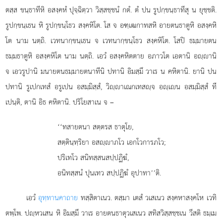
ตสฺส ขนฺธาทีหิ อสงฺคหํ ปุจฺฉิตฺวา วิสฺสชฺชนํ กตํ. ตํ ปน รูปกฺขนฺธาทีสุ น ยุชฺชติ.
รูปกฺขนฺเธน หิ รูปกฺขนฺโธว สงฺคหิโต. โส จ อฑฺเฒกาทสหิ อายตนธาตูหิ อสงฺคหิ
โต นาม นตฺถิ. เวทนากฺขนฺเธน จ เวทนากฺขนฺโธว สงฺคหิโต. โสปิ ธมฺมายตน
ธมฺมธาตูหิ อสงฺคหิโต นาม นตฺถิ. เอวํ อสงฺคหิตตาย อภาวโต เอตานิ อฺานิ
จ เอวรูปานิ มนายตนธมฺมายตนาทีนิ ปทานิ อิมสฺมึ วาเร น คหิตานิ. ยานิ ปน
ปทานิ รูเปกเทสํ อรูเปน อสมฺมิสฺสํ, วิฺาเณกเทสฺจ อฺเน อสมฺมิสฺสํ ที
เปนฺติ, ตานิ อิธ คหิตานิ. ปริโยสาเน จ –
‘‘ทสายตนา
สตฺตรส ธาตุโย,
สตฺตินฺทฺริยา อสฺาภโว เอกโวการภโว;
ปริเทโว สนิทสฺสนสปฺปฏิฆํ,
อนิทสฺสนํ ปุนเทว สปฺปฏิฆํ อุปาทา’’ติ.
เอวํ
อุทฺทานคาถาย
ทสฺสิตาเนว. ตสฺมา เตสํ วเสเนว สงฺคหาสงฺคโห เวทิ
ตพฺโพ. ปฺหวเสน หิ อิมสฺมึ วาเร อายตนธาตุวเสเนว สทิสวิสฺสชฺชเน วีสติ ธมฺเม