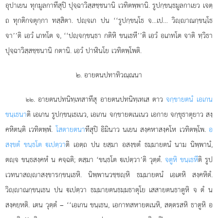
อุปาเยน ทุกมูลกาทีสุปิ ปุจฺฉาวิสฺสชฺชนานิ
เวทิตพฺพานิ. รูปกฺขนฺธมูลกาเยว เจตฺ
ถ ทุกติกจตุกฺกา ทสฺสิตา. ปฺจเก ปน ‘‘รูปกฺขนฺโธ
จ…เป… วิฺาณกฺขนฺโธ
จา’’ติ เอวํ เภทโต จ, ‘‘ปฺจกฺขนฺธา กติหิ ขนฺเธหี’’ติ เอวํ อเภทโต จาติ ทฺวิธา
ปุจฺฉาวิสฺสชฺชนานิ กตานิ. เอวํ ปาฬินโย เวทิตพฺโพติ.
๒. อายตนปทาทิวณฺณนา
. อายตนปทนิทฺเทสาทีสุ อายตนปทนิทฺเทเส ตาว
จกฺขายตนํ เอเกน
๒๒
ขนฺเธนา
ติ เอเกน รูปกฺขนฺเธเนว, เอเกน จกฺขายตเนเนว เอกาย จกฺขุธาตุยาว สงฺ
คหิตนฺติ เวทิตพฺพํ.
โสตายตนา
ทีสุปิ อิมินาว นเยน สงฺคหาสงฺคโห เวทิตพฺโพ.
อ
สงฺขตํ ขนฺธโต เปตฺวา
ติ เอตฺถ ปน ยสฺมา อสงฺขตํ ธมฺมายตนํ นาม นิพฺพานํ,
ตฺจ ขนฺธสงฺคหํ น คจฺฉติ; ตสฺมา ‘ขนฺธโต เปตฺวา’ติ วุตฺตํ.
จตูหิ ขนฺเธหี
ติ รูป
เวทนาสฺาสงฺขารกฺขนฺเธหิ. นิพฺพานวชฺชฺหิ ธมฺมายตนํ เอเตหิ สงฺคหิตํ.
วิฺาณกฺขนฺเธน ปน เปตฺวา ธมฺมายตนธมฺมธาตุโย เสสายตนธาตูหิ จ ตํ น
สงฺคยฺหติ. เตน วุตฺตํ – ‘‘เอเกน ขนฺเธน, เอกาทสหายตเนหิ, สตฺตรสหิ ธาตูหิ อ