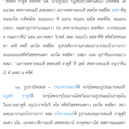
‘‘สตฺตหิ ธาตูหิ สงฺคหิต’’นฺติ. นามรูปมฺปิ ปฏิสนฺธิปวตฺติวเสเนว เวทิตพฺพํ. เต
เนเวตฺถ สทฺทายตนมฺปิ สงฺคเหตฺวา เอกาทสหายตเนหิ สงฺคโห ทสฺสิโต.
ผสฺสา
ทีสุ
ขนฺธเภโท เวทิตพฺโพ. อฺเเนว หิ เอเกน ขนฺเธน ผสฺโส สงฺคหิโต, อฺเน
เวทนา, ตณฺหาอุปาทานกมฺมภวา ปน สงฺขารกฺขนฺเธเนว สงฺคหิตา. ภวปทฺเจตฺ
ถ กมฺมภวาทีนํ วเสน เอกาทสธา วิภตฺตํ. ตตฺถ กมฺมภโว ผสฺสาทีหิ สทิสวิสชฺชนตฺ
ตา เตหิ สทฺธึ เอกโต ทสฺสิโต. อุปปตฺติภวกามภวสฺาภวปฺจโวการภวา
อฺมฺสทิสวิสฺสชฺชนตฺตา เอกโต ทสฺสิตา. ยสฺมา เจเต อุปาทินฺนกธมฺมาว
ตสฺมา ‘‘เอกาทสหายตเนหิ สตฺตรสหิ ธาตูหี’’ติ วุตฺตํ. สทฺทายตนฺหิ อนุปาทินฺ
นํ, ตํ เอตฺถ น คหิตํ.
. รูปภวนิทฺเทเส –
ปฺจหายตเนหี
ติ จกฺขุโสตมนรูปธมฺมายตเนหิ.
๖๘
อฏฺหิ ธาตูหี
ติ จกฺขุโสตจกฺขุวิฺาณโสตวิฺาณรูปธมฺมมโนธาตุมโน
วิฺาณธาตูหิ. อรูปภวาทโยปิ ตโย สทิสวิสฺสชฺชนตฺตาว เอกโต ทสฺสิตา. ตถา
อสฺาภวเอกโวการภวา. ตตฺถ
ทฺวีหายตเนหี
ติ รูปายตนธมฺมายตเนหิ. ธาตูสุปิ
เอเสว นโย. เอกตลวาสิกานฺหิ เสสพฺรหฺมานํ จกฺขุสพฺภาวโต ตสฺสารมฺมณตฺตา