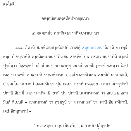
ตพฺโพติ.
อสงฺคหิเตนสงฺคหิตปทวณฺณนา.
๔. จตุตฺถนโย สงฺคหิเตนสงฺคหิตปทวณฺณนา
. อิทานิ
สงฺคหิเตนสงฺคหิตปทํ ภาเชตุํ
สมุทยสจฺเจนา
ติอาทิ อารทฺธํ.
๑๙๑
ตตฺถ ยํ ขนฺธาทีหิ สงฺคหิเตน ขนฺธาทิวเสน สงฺคหิตํ, ปุน ตสฺเสว ขนฺธาทีหิ สงฺคหํ
ปุจฺฉิตฺวา วิสฺสชฺชนํ กตํ. ตํ ขนฺธายตนธาตูสุ เอกมฺปิ สกลโกฏฺาสํ คเหตฺวา ิตป
เทสุ น ยุชฺชติ. สกเลน หิ ขนฺธาทิปเทน อฺํ ขนฺธาทิวเสน สงฺคหิตํ นาม นตฺถิ,
ยํ อตฺตโน สงฺคาหกํ สงฺคณฺหิตฺวา ปุน เตเนว สงฺคหํ คจฺเฉยฺย. ตสฺมา ตถารูปานิ
ปทานิ อิมสฺมึ วาเร น คหิตานิ. ยานิ ปน ปทานิ สงฺขาเรกเทสํ วา อฺเน อสมฺ
มิสฺสํ ทีเปนฺติ – เวทเนกเทสํ วา สุขุมรูปํ วา สทฺเทกเทสํ วา, ตานิ อิธ คหิตานิ.
เตสํ อิทมุทฺทานํ –
‘‘ทฺเว สจฺจา ปนฺนรสินฺทฺริยา, เอกาทส ปฏิจฺจปทา;