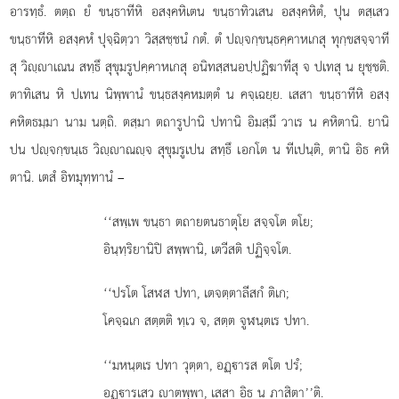
อารทฺธํ. ตตฺถ ยํ ขนฺธาทีหิ อสงฺคหิเตน ขนฺธาทิวเสน อสงฺคหิตํ, ปุน ตสฺเสว
ขนฺธาทีหิ อสงฺคหํ ปุจฺฉิตฺวา วิสฺสชฺชนํ กตํ. ตํ ปฺจกฺขนฺธคฺคาหเกสุ ทุกฺขสจฺจาที
สุ
วิฺาเณน สทฺธึ สุขุมรูปคฺคาหเกสุ อนิทสฺสนอปฺปฏิฆาทีสุ จ ปเทสุ น ยุชฺชติ.
ตาทิเสน หิ ปเทน นิพฺพานํ ขนฺธสงฺคหมตฺตํ น คจฺเฉยฺย. เสสา ขนฺธาทีหิ อสงฺ
คหิตธมฺมา นาม นตฺถิ. ตสฺมา ตถารูปานิ ปทานิ อิมสฺมึ วาเร น คหิตานิ. ยานิ
ปน ปฺจกฺขนฺเธ วิฺาณฺจ สุขุมรูเปน สทฺธึ เอกโต น ทีเปนฺติ, ตานิ อิธ คหิ
ตานิ. เตสํ อิทมุทฺทานํ –
‘‘สพฺเพ ขนฺธา ตถายตนธาตุโย สจฺจโต ตโย;
อินฺทฺริยานิปิ สพฺพานิ, เตวีสติ ปฏิจฺจโต.
‘‘ปรโต โสฬส ปทา, เตจตฺตาลีสกํ ติเก;
โคจฺฉเก สตฺตติ ทฺเว จ, สตฺต จูฬนฺตเร ปทา.
‘‘มหนฺตเร
ปทา วุตฺตา, อฏฺารส ตโต ปรํ;
อฏฺารเสว าตพฺพา, เสสา อิธ น ภาสิตา’’ติ.