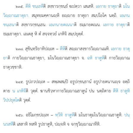
.
ตีหิ
ขนฺเธหี
ติ สงฺขารกฺขนฺธํ เปตฺวา เสเสหิ.
เอกาย ธาตุยา
ติ
มโน
๒๓๕
วิฺาณธาตุยา.
สมุทยมคฺคานฺหิ อฺาย ธาตุยา สมฺปโยโค นตฺถิ.
เอเกน
ขนฺเธนา
ติ สงฺขารกฺขนฺเธน.
เอเกนายตเนนา
ติ ธมฺมายตเนน.
เอกาย
ธาตุยา
ติ
ธมฺมธาตุยา. เอเตสุ หิ ตํ สจฺจทฺวยํ เกหิจิ สมฺปยุตฺตํ.
. สุขินฺทฺริยาทิปฺเห –
ตีหี
ติ สฺาสงฺขารวิฺาเณหิ.
เอกาย ธาตุ
๒๓๘
ยา
ติ กายวิฺาณธาตุยา, มโนวิฺาณธาตุยา จ.
ฉหิ ธาตูหี
ติ กายวิฺาณ
ธาตุวชฺชาหิ.
. รูปภวปฺเห – สพฺเพสมฺปิ อรูปกฺขนฺธานํ อรูปายตนานฺจ อตฺถิ
๒๔๕
ตาย
น เกหิจี
ติ
วุตฺตํ. ฆานชิวฺหากายวิฺาณธาตูนํ ปน นตฺถิตาย
ตีหิ ธาตูหิ
วิปฺปยุตฺโต
ติ วุตฺตํ.
. อธิโมกฺขปฺเห –
ทฺวีหิ ธาตูหี
ติ มโนธาตุมโนวิฺาณธาตูหิ.
ปนฺ
๒๕๖
นรสหี
ติ เสสาหิ ทสหิ รูปธาตูหิ, ปฺจหิ จ จกฺขุวิฺาณาทีหิ.