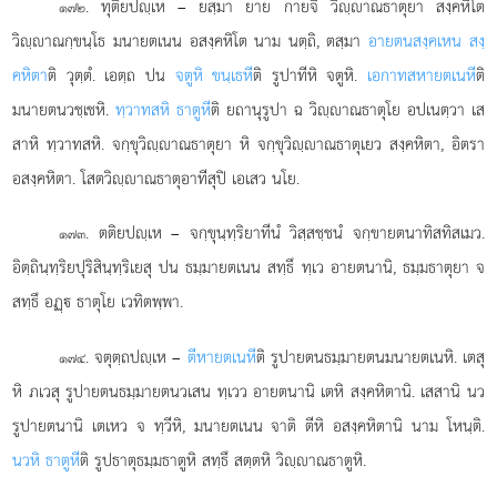
. ทุติยปฺเห – ยสฺมา ยาย กายจิ วิฺาณธาตุยา สงฺคหิโต
๑๗๒
วิฺาณกฺขนฺโธ มนายตเนน อสงฺคหิโต นาม นตฺถิ, ตสฺมา
อายตนสงฺคเหน สงฺ
คหิตา
ติ วุตฺตํ. เอตฺถ ปน
จตูหิ ขนฺเธหี
ติ รูปาทีหิ จตูหิ.
เอกาทสหายตเนหี
ติ
มนายตนวชฺเชหิ.
ทฺวาทสหิ ธาตูหี
ติ ยถานุรูปา ฉ วิฺาณธาตุโย อปเนตฺวา เส
สาหิ ทฺวาทสหิ. จกฺขุวิฺาณธาตุยา หิ จกฺขุวิฺาณธาตุเยว สงฺคหิตา, อิตรา
อสงฺคหิตา. โสตวิฺาณธาตุอาทีสุปิ เอเสว นโย.
. ตติยปฺเห
– จกฺขุนฺทฺริยาทีนํ วิสฺสชฺชนํ จกฺขายตนาทิสทิสเมว.
๑๗๓
อิตฺถินฺทฺริยปุริสินฺทฺริเยสุ ปน ธมฺมายตเนน สทฺธึ ทฺเว อายตนานิ, ธมฺมธาตุยา จ
สทฺธึ อฏฺ ธาตุโย เวทิตพฺพา.
. จตุตฺถปฺเห –
ตีหายตเนหี
ติ รูปายตนธมฺมายตนมนายตเนหิ. เตสุ
๑๗๔
หิ ภเวสุ รูปายตนธมฺมายตนวเสน ทฺเวว อายตนานิ เตหิ สงฺคหิตานิ
. เสสานิ นว
รูปายตนานิ เตเหว จ ทฺวีหิ, มนายตเนน จาติ ตีหิ อสงฺคหิตานิ นาม โหนฺติ.
นวหิ ธาตูหี
ติ รูปธาตุธมฺมธาตูหิ สทฺธึ สตฺตหิ วิฺาณธาตูหิ.