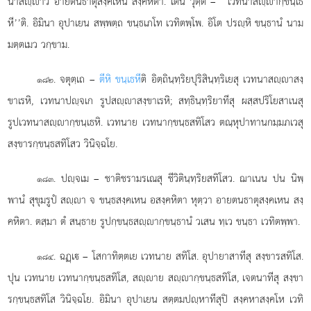
นาสฺาว อายตนธาตุสงฺคเหน สงฺคหิตา. เตน วุตฺตํ – ‘‘เวทนาสฺากฺขนฺเธ
หี’’ติ. อิมินา อุปาเยน สพฺพตฺถ ขนฺธเภโท เวทิตพฺโพ. อิโต ปรฺหิ ขนฺธานํ นาม
มตฺตเมว วกฺขาม.
. จตุตฺเถ
–
ตีหิ ขนฺเธหี
ติ อิตฺถินฺทฺริยปุริสินฺทฺริเยสุ เวทนาสฺาสงฺ
๑๘๒
ขาเรหิ, เวทนาปฺจเก รูปสฺาสงฺขาเรหิ; สทฺธินฺทฺริยาทีสุ ผสฺสปริโยสาเนสุ
รูปเวทนาสฺากฺขนฺเธหิ. เวทนาย เวทนากฺขนฺธสทิโสว ตณฺหุปาทานกมฺมภเวสุ
สงฺขารกฺขนฺธสทิโสว วินิจฺฉโย.
. ปฺจเม – ชาติชรามรเณสุ ชีวิตินฺทฺริยสทิโสว. ฌาเนน ปน นิพฺ
๑๘๓
พานํ สุขุมรูปํ สฺา จ ขนฺธสงฺคเหน อสงฺคหิตา หุตฺวา อายตนธาตุสงฺคเหน สงฺ
คหิตา. ตสฺมา ตํ สนฺธาย รูปกฺขนฺธสฺากฺขนฺธานํ วเสน ทฺเว ขนฺธา เวทิตพฺพา.
. ฉฏฺเ – โสกาทิตฺตเย เวทนาย สทิโส. อุปายาสาทีสุ สงฺขารสทิโส.
๑๘๔
ปุน เวทนาย เวทนากฺขนฺธสทิโส, สฺาย สฺากฺขนฺธสทิโส, เจตนาทีสุ สงฺขา
รกฺขนฺธสทิโส
วินิจฺฉโย. อิมินา อุปาเยน สตฺตมปฺหาทีสุปิ สงฺคหาสงฺคโห เวทิ