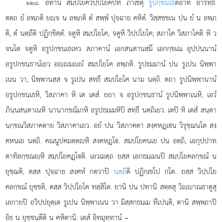
. อิทานิ
สมฺปโยควิปฺปโยคปทํ ภาเชตุํ
รูปกฺขนฺโธ
ติอาทิ อารทฺธํ.
๒๒๘
ตตฺถ ยํ ลพฺภติ ยฺจ น ลพฺภติ ตํ สพฺพํ ปุจฺฉาย คหิตํ. วิสฺสชฺชเน ปน ยํ น ลพฺภ
ติ, ตํ นตฺถีติ ปฏิกฺขิตฺตํ. จตูหิ สมฺปโยโค, จตูหิ วิปฺปโยโค; สภาโค วิสภาโคติ หิ ว
จนโต จตูหิ อรูปกฺขนฺเธเหว สภาคานํ เอกสนฺตานสฺมึ เอกกฺขเณ อุปฺปนฺนานํ
อรูปกฺขนฺธานํเยว อฺมฺํ สมฺปโยโค ลพฺภติ. รูปธมฺมานํ ปน รูเปน นิพฺพา
เนน วา, นิพฺพานสฺส จ รูเปน สทฺธึ สมฺปโยโค นาม นตฺถิ. ตถา รูปนิพฺพานานํ
อรูปกฺขนฺเธหิ, วิสภาคา หิ เต เตสํ. ยถา จ อรูปกฺขนฺธานํ รูปนิพฺพาเนหิ, เอวํ
ภินฺนสนฺตาเนหิ นานากฺขณิเกหิ อรูปธมฺเมหิปิ สทฺธึ นตฺถิเยว. เตปิ หิ เตสํ สนฺตา
นกฺขณวิสภาคตาย วิสภาคาเยว. อยํ ปน วิสภาคตา สงฺคหฏฺเน วิรุชฺฌนโต สงฺ
คหนเย นตฺถิ. คณนูปคมตฺตฺหิ สงฺคหฏฺโ. สมฺปโยคนเย ปน อตฺถิ, เอกุปฺปาท
ตาทิลกฺขณฺหิ สมฺปโยคฏฺโติ. เอวเมตฺถ ยสฺส เอกธมฺเมนปิ สมฺปโยคลกฺขณํ น
ยุชฺฌติ, ตสฺส ปุจฺฉาย สงฺคหํ กตฺวาปิ
นตฺถี
ติ ปฏิกฺเขโป กโต. ยสฺส วิปฺปโย
คลกฺขณํ ยุชฺชติ, ตสฺส วิปฺปโยโค ทสฺสิโต. ยานิ ปน ปทานิ สตฺตสุ วิฺาณธาตูสุ
เอกายปิ อวิปฺปยุตฺเต รูเปน นิพฺพาเนน วา มิสฺสกธมฺเม ทีเปนฺติ, ตานิ สพฺพถาปิ
อิธ น ยุชฺชนฺตีติ น คหิตานิ. เตสํ อิทมุทฺทานํ –