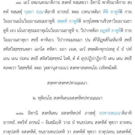
. เอวํ
อพฺภนฺตรมาติกาย สงฺคหํ ทสฺเสตฺวา อิทานิ พาหิรมาติกาย สงฺ
๗๗
คหํ ทสฺเสตุํ
กุสลา ธมฺมา
ติอาทิ อารทฺธํ. ตตฺถ เวทนาตฺติเก
ตีหิ ธาตูหี
ติ กาย
วิฺาณมโนวิฺาณธมฺมธาตูหิ.
สตฺตหิ ธาตูหี
ติ จกฺขุโสตฆานชิวฺหาวิฺาณธา
ตูหิ เจว มโนธาตุธมฺมธาตุมโนวิฺาณธาตูหิ จ. วิปากตฺติเก
อฏฺหิ ธาตูหี
ติ กาย
วิฺาณธาตุยา สทฺธึ ตาหิเยว. วิปากธมฺมธมฺมา ปน สํกิลิฏฺสํกิเลสิเกหิ สทฺธึ
สทิสวิสฺสชฺชนตฺตา เอกโต คหิตา. ยถา เจเต, เอวํ สพฺพติกทุกปเทสุ ยํ ยํ ปทํ
เยน เยน ปเทน สทฺธึ สทิสวิสฺสชฺชนํ โหติ, ตํ ตํ อุปฺปฏิปาฏิยาปิ เตน เตน สทฺธึ
คเหตฺวา วิสฺสชฺชิตํ. ตตฺถ วุตฺตานุสาเรเนว สงฺคหาสงฺคหนโย เวทิตพฺโพติ.
สงฺคหาสงฺคหปทวณฺณนา.
๒. ทุติยนโย สงฺคหิเตนอสงฺคหิตปทวณฺณนา
. อิทานิ
สงฺคหิเตน อสงฺคหิตปทํ ภาเชตุํ
จกฺขายตเนนา
ติอาทิ
๑๗๑
อารทฺธํ. ตตฺริทํ
ลกฺขณํ – อิมสฺมิฺหิ วาเร ยํ ขนฺธปเทน สงฺคหิตํ หุตฺวา อายตน
ธาตุปเทหิ อสงฺคหิตํ, ขนฺธายตนปเทหิ วา สงฺคหิตํ หุตฺวา ธาตุปเทน อสงฺคหิตํ,