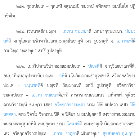
. กุสลปฺเห – กุสเลหิ จตุนฺนมฺปิ ขนฺธานํ คหิตตฺตา สมฺปโยโค ปฏิ
๒๕๗
กฺขิตฺโต.
. เวทนาตฺติกปฺเห –
เอเกน ขนฺเธนา
ติ เวทนากฺขนฺเธเนว.
ปนฺนร
๒๕๘
สหี
ติ จกฺขุโสตฆานชิวฺหาวิฺาณธาตุมโนธาตูหิ เจว รูปธาตูหิ จ.
เอกาทสหี
ติ
กายวิฺาณธาตุยา สทฺธึ รูปธาตูหิ.
. เนววิปากนวิปากธมฺมธมฺมปฺเห –
ปฺจหี
ติ จกฺขุวิฺาณาทีหิ.
๒๖๒
อนุปาทินฺนอนุปาทานิยปฺเห –
ฉหี
ติ มโนวิฺาณธาตุวชฺชาหิ. สวิตกฺกสวิจาร
ปฺเห –
ปนฺนรสหี
ติ ปฺจหิ วิฺาเณหิ สทฺธึ รูปธาตูหิ. อวิตกฺกวิจา
รมตฺตปฺเห –
เอเกน ขนฺเธนา
ติอาทิ สงฺขารกฺขนฺธวเสเนว เวทิตพฺพํ. ทุติยชฺ
ฌานวิจารฺหิ เปตฺวา เสสา
อวิตกฺกวิจารมตฺตา
นาม. ปีตึ เปตฺวา เสสา
ปีติ
สหคตา
. ตตฺถ วิจาโร วิจาเรน, ปีติ จ ปีติยา น สมฺปยุตฺตาติ สงฺขารกฺขนฺธธมฺมาย
ตนธมฺมธาตูสุ เกหิจิ สมฺปยุตฺตา นาม.
โสฬสหี
ติ ธมฺมธาตุมโนวิฺาณธาตุวชฺชา
เหว. อวิตกฺกอวิจารปฺเห
–
เอกาย ธาตุยา
ติ มโนธาตุยา.
สุขสหคตา อุเปกฺขา