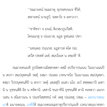
‘‘ธมฺมายตนํ
ธมฺมธาตุ, ทุกฺขสจฺจฺจ ชีวิตํ;
สฬายตนํ นามรูปํ, จตฺตาโร จ มหาภวา.
‘‘ชาติชรา จ มรณํ, ติเกสฺเวกูนวีสติ;
โคจฺฉเกสุ จ ปฺาส, อฏฺ จูฬนฺตเร ปทา.
‘‘มหนฺตเร ปนฺนรส, อฏฺารส ตโต ปเร;
เตวีส ปทสตํ เอตํ, สมฺปโยเค น ลพฺภตี’’ติ.
ธมฺมายตนฺหิ
รูปนิพฺพานมิสฺสกตฺตา ตสฺมึ อปริยาปนฺเนน วิฺาเณนปิ
น สกฺกา สมฺปยุตฺตนฺติ
วตฺตุํ. ยสฺมา ปเนตฺถ เวทนาทโย วิฺาเณน สมฺปยุตฺตา,
ตสฺมา วิปฺปยุตฺตนฺติปิ น สกฺกา วตฺตุํ. เสเสสุปิ เอเสว นโย. เอวํ สพฺพตฺถาปิ เอตา
นิ น ยุชฺชนฺตีติ อิธ น คหิตานิ. เสสานิ ขนฺธาทีนิ ยุชฺชนฺตีติ ตานิ คเหตฺวา เอเกก
วเสน จ สโมธาเนน จ ปฺหวิสฺสชฺชนํ กตํ. เตสุ ปฺเหสุ, ปเม –
เอเกนายตเน
นา
ติ มนายตเนน.
เกหิจี
ติ ธมฺมายตนธมฺมธาตุปริยาปนฺเนหิ เวทนาสฺาสงฺขา