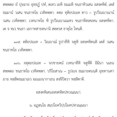
สพฺพตฺถ ยํ ปุจฺฉาย อุทฺธฏํ ปทํ, ตเทว เยหิ ธมฺเมหิ ขนฺธาทิวเสน อสงฺคหิตํ, เตสํ
ธมฺมานํ วเสน ขนฺธาทโย เวทิตพฺพา. ตตฺถ ทุติยปฺเห ตาว – รูปวิฺาณานํ
วเสน
เวทิตพฺพา. เวทนาทโย หิ รูปวิฺาเณเหว ขนฺธาทิสงฺคเหน อสงฺคหิตา.
เต จ ทฺเว ขนฺธา เอกาทสายตนานิ สตฺตรส ธาตุโย โหนฺติ.
. ตติยปฺเห – วิฺาณํ รูปาทีหิ จตูหิ อสงฺคหิตนฺติ เตสํ วเสน
๑๙๕
ขนฺธาทโย เวทิตพฺพา.
. จตุตฺถปฺเห – จกฺขายตนํ เวทนาทีหิ จตูหีติ อิมินา นเยน
๑๙๖
สพฺพตฺถ ขนฺธาทโย เวทิตพฺพา. ปริโยสาเน – รูปฺจ ธมฺมายตนนฺติ อุทฺทานคา
ถาย ทสฺสิตธมฺมาเยว อฺเนากาเรน สงฺขิปิตฺวา ทสฺสิตาติ.
อสงฺคหิเตนอสงฺคหิตปทวณฺณนา.
๖. ฉฏฺนโย สมฺปโยควิปฺปโยคปทวณฺณนา