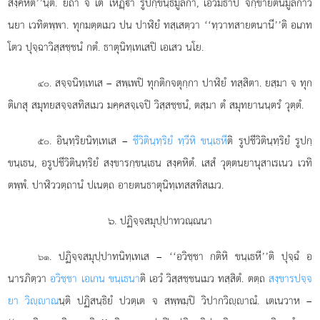
สงฺคหิต’’นฺติ. ยถา จ เต เหฏฺา รูปกฺขนฺธมูลกา, เอวมิธาปิ จกฺขายตนมูลกาว
นยา เวทิตพฺพา. ทุกมตฺตเมว ปน ปาฬิยํ ทสฺเสตฺวา ‘‘ทฺวาทสายตนานี’’ติ อเภท
โตว ปุจฺฉาวิสฺสชฺชนํ กตํ. ธาตุนิทฺเทเสปิ เอเสว นโย.
. สจฺจนิทฺเทเส
– สพฺเพปิ ทุกติกจตุกฺกา ปาฬิยํ ทสฺสิตา. ยสฺมา จ ทุก
๔๐
ติเกสุ สมุทยสจฺจสทิสเมว มคฺคสจฺเจปิ วิสฺสชฺชนํ, ตสฺมา ตํ สมุทยานนฺตรํ วุตฺตํ.
. อินฺทฺริยนิทฺเทเส –
ชีวิตินฺทฺริยํ ทฺวีหิ ขนฺเธหี
ติ รูปชีวิตินฺทฺริยํ รูปกฺ
๕๐
ขนฺเธน, อรูปชีวิตินฺทฺริยํ
สงฺขารกฺขนฺเธน สงฺคหิตํ. เสสํ วุตฺตนยานุสาเรเนว เวทิ
ตพฺพํ. ปาฬิววตฺถานํ ปเนตฺถ อายตนธาตุนิทฺเทสสทิสเมว.
๖. ปฏิจฺจสมุปฺปาทวณฺณนา
. ปฏิจฺจสมุปฺปาทนิทฺเทเส – ‘‘อวิชฺชา กติหิ ขนฺเธหี’’ติ ปุจฺฉํ อ
๖๑
นารภิตฺวา
อวิชฺชา เอเกน ขนฺเธนา
ติ เอวํ วิสฺสชฺชนเมว ทสฺสิตํ. ตตฺถ
สงฺขารปจฺจ
ยา วิฺาณ
นฺติ ปฏิสนฺธิยํ ปวตฺเต จ สพฺพมฺปิ วิปากวิฺาณํ. เตเนวาห
–