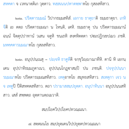
สหคตา
จ เวทนาตฺติเก วุตฺตาว.
ทสฺสเนนปหาตพฺพา
ทโย กุสลสทิสาว.
.
ปริตฺตารมฺมณํ
วิปากธมฺมสทิสํ.
เอกาย ธาตุยา
ติ ธมฺมธาตุยา.
เกหิ
๒๗๑
จี
ติ เย ตตฺถ ปริตฺตารมฺมณา น โหนฺติ, เตหิ. ธมฺมธาตุ ปน ปริตฺตารมฺมณานํ
ฉนฺนํ จิตฺตุปฺปาทานํ วเสน จตูหิ ขนฺเธหิ สงฺคหิตตฺตา ปมปฏิกฺเขปเมว ภชติ.
มหคฺคตารมฺมณา
ทโย กุสลสทิสาว.
. อนุปฺปนฺเนสุ –
ปฺจหิ ธาตูหี
ติ จกฺขุวิฺาณาทีหิ. ตานิ หิ เอกนฺ
๒๗๓
เตน อุปฺปาทิธมฺมภูตาเนว, อุปฺปนฺนโกฏฺาสมฺปิ ปน ภชนฺติ.
ปจฺจุปฺปนฺนา
รมฺมณา
ทโย ปริตฺตารมฺมณสทิสาว
.
เหตุ
อาทโย สมุทยสทิสาว.
สเหตุกา เจว น
จ เหตู
ปิ ปีติสหคตสทิสาว. ตถา
ปรามาสสมฺปยุตฺตา. อนุปาทินฺนา
อนุปฺปนฺนสทิ
สาว. เสสํ สพฺพตฺถ อุตฺตานตฺถเมวาติ.
สมฺปโยควิปฺปโยคปทวณฺณนา.
๗. สตฺตมนโย สมฺปยุตฺเตนวิปฺปยุตฺตปทวณฺณนา