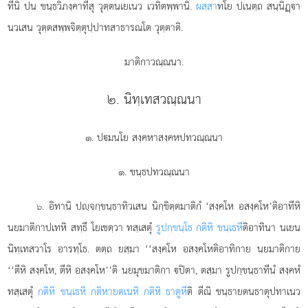
ทีนิ ปน ขนฺธวิภงฺคาทีสุ วุตฺตนเยเนว เวทิตพฺพานิ.
ผสฺสา
ทโย ปเนตฺถ สนฺนิฏฺา
นวเสน วุตฺตสพฺพจิตฺตุปฺปาทสาธารณโต วุตฺตาติ.
มาติกาวณฺณนา.
๒. นิทฺเทสวณฺณนา
๑. ปมนโย สงฺคหาสงฺคหปทวณฺณนา
๑. ขนฺธปทวณฺณนา
. อิทานิ
ปฺจกฺขนฺธาทิวเสน นิกฺขิตฺตมาติกํ ‘สงฺคโห อสงฺคโห’ติอาทีหิ
๖
นยมาติกาปเทหิ สทฺธึ โยเชตฺวา ทสฺเสตุํ
รูปกฺขนฺโธ กติหิ ขนฺเธหี
ติอาทินา
นเยน
นิทฺเทสวาโร อารทฺโธ. ตตฺถ ยสฺมา ‘‘สงฺคโห อสงฺคโหติอาทิกาย นยมาติกาย
‘‘ตีหิ สงฺคโห, ตีหิ อสงฺคโห’’ติ นยมุขมาติกา ปิตา, ตสฺมา รูปกฺขนฺธาทีนํ สงฺคหํ
ทสฺเสตุํ
กติหิ ขนฺเธหิ กติหายตเนหิ กติหิ ธาตูหี
ติ ตีณิ ขนฺธายตนธาตุปทาเนว