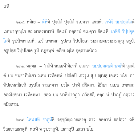
เรหิ.
. ทุติเย –
ตีหี
ติ ปุจฺฉิตํ ปุจฺฉิตํ เปตฺวา เสเสหิ.
เกหิจิ สมฺปยุตฺโต
ติ
๒๒๙
เวทนากฺขนฺโธ สฺาสงฺขาเรหิ. อิตเรปิ อตฺตานํ เปตฺวา อิตเรหิ.
เกหิจิ วิปฺปยุตฺ
โต
ติ รูปนิพฺพาเนหิ. เอวํ สพฺพตฺถ รูปสฺส วิปฺปโยเค ธมฺมายตนธมฺมธาตูสุ อรูปํ,
อรูปสฺส วิปฺปโยเค รูปํ ทฏฺพฺพํ. ตติยปฺโห อุตฺตานตฺโถว.
. จตุตฺเถ – ‘กติหิ ขนฺเธหี’ติอาทึ อวตฺวา
สมฺปยุตฺตนฺติ นตฺถี
ติ วุตฺตํ.
๒๓๑
ตํ ปน ขนฺธาทีนํเยว วเสน เวทิตพฺพํ. ปรโตปิ เอวรูเปสุ ปฺเหสุ เอเสว นโย. อา
ทิปฺหสฺมิฺหิ สรูปโต ทสฺเสตฺวา ปรโต ปาฬิ สํขิตฺตา. อิมินา นเยน สพฺพตฺถ
อตฺถโยชนา เวทิตพฺพา. ยตฺถ ปน นาติปากฏา ภวิสฺสติ, ตตฺถ นํ ปากฏํ กตฺวาว
คมิสฺสาม.
.
โสฬสหิ ธาตูหี
ติ จกฺขุวิฺาณธาตุ ตาว อตฺตานํ เปตฺวา ฉหิ
๒๓๔
วิฺาณธาตูหิ, ทสหิ จ รูปธาตูหิ. เสสาสุปิ เอเสว นโย.