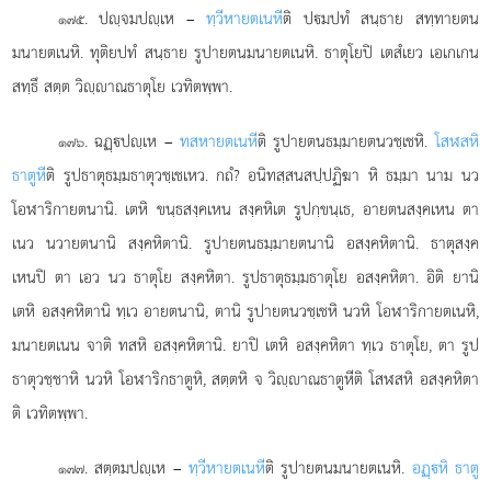
. ปฺจมปฺเห –
ทฺวีหายตเนหี
ติ ปมปทํ สนฺธาย สทฺทายตน
๑๗๕
มนายตเนหิ. ทุติยปทํ สนฺธาย รูปายตนมนายตเนหิ. ธาตุโยปิ เตสํเยว เอเกเกน
สทฺธึ สตฺต วิฺาณธาตุโย เวทิตพฺพา.
. ฉฏฺปฺเห –
ทสหายตเนหี
ติ รูปายตนธมฺมายตนวชฺเชหิ.
โสฬสหิ
๑๗๖
ธาตูหี
ติ รูปธาตุธมฺมธาตุวชฺเชเหว. กถํ? อนิทสฺสนสปฺปฏิฆา หิ ธมฺมา นาม นว
โอฬาริกายตนานิ. เตหิ ขนฺธสงฺคเหน สงฺคหิเต รูปกฺขนฺเธ, อายตนสงฺคเหน ตา
เนว นวายตนานิ สงฺคหิตานิ. รูปายตนธมฺมายตนานิ อสงฺคหิตานิ. ธาตุสงฺค
เหนปิ ตา เอว นว ธาตุโย สงฺคหิตา. รูปธาตุธมฺมธาตุโย อสงฺคหิตา. อิติ ยานิ
เตหิ อสงฺคหิตานิ ทฺเว อายตนานิ
, ตานิ รูปายตนวชฺเชหิ นวหิ โอฬาริกายตเนหิ,
มนายตเนน จาติ ทสหิ อสงฺคหิตานิ. ยาปิ เตหิ อสงฺคหิตา ทฺเว ธาตุโย, ตา รูป
ธาตุวชฺชาหิ นวหิ โอฬาริกธาตูหิ, สตฺตหิ จ วิฺาณธาตูหีติ โสฬสหิ อสงฺคหิตา
ติ เวทิตพฺพา.
. สตฺตมปฺเห –
ทฺวีหายตเนหี
ติ รูปายตนมนายตเนหิ.
อฏฺหิ ธาตู
๑๗๗