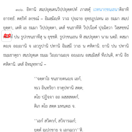
. อิทานิ สมฺปยุตฺเตนวิปฺปยุตฺตปทํ ภาเชตุํ
เวทนากฺขนฺเธนา
ติอาทิ
๓๐๖
อารทฺธํ. ตตฺริทํ ลกฺขณํ – อิมสฺมิฺหิ วาเร ปุจฺฉาย อุทฺธฏปเทน เย ธมฺมา สมฺป
ยุตฺตา, เตหิ เย ธมฺมา วิปฺปยุตฺตา, เตสํ ขนฺธาทีหิ วิปฺปโยคํ ปุจฺฉิตฺวา วิสฺสชฺชนํ
📜
กตํ. ตํ ปน รูปกฺขนฺธาทีสุ น ยุชฺชติ. รูปกฺขนฺเธน หิ สมฺปยุตฺตา นาม นตฺถิ. ตสฺมา
ตฺจ อฺานิ จ เอวรูปานิ ปทานิ อิมสฺมึ วาเร น คหิตานิ. ยานิ ปน ปทานิ
ธมฺมธาตุยา
สมฺปยุตฺเต ธมฺเม วิฺาณฺจ อฺเน อสมฺมิสฺสํ ทีเปนฺติ, ตานิ อิธ
คหิตานิ. เตสํ อิทมุทฺทานํ –
‘‘จตฺตาโร
ขนฺธายตนฺจ เอกํ,
ทฺเว อินฺทฺริยา ธาตุปทานิ สตฺต;
ตโย ปฏิจฺจา อถ ผสฺสสตฺตกํ,
ติเก ตโย สตฺต มหนฺตเร จ.
‘‘เอกํ สวิตกฺกํ, สวิจารเมกํ;
ยุตฺตํ อุเปกฺขาย จ เอกเมวา’’ติ.