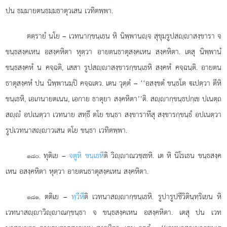
ปน ธมฺมายตนธมฺมธาตุวเสน เวทิตพฺพา.
ตตฺรายํ นโย – เวทนากฺขนฺเธน หิ นิพฺพานฺจ สุขุมรูปสฺาสงฺขารา
จ
ขนฺธสงฺคเหน อสงฺคหิตา หุตฺวา อายตนธาตุสงฺคเหน สงฺคหิตา. เตสุ นิพฺพานํ
ขนฺธสงฺคหํ น คจฺฉติ, เสสา รูปสฺาสงฺขารกฺขนฺเธหิ สงฺคหํ คจฺฉนฺติ. อายตน
ธาตุสงฺคหํ ปน นิพฺพานมฺปิ คจฺฉเตว. เตน วุตฺตํ
– ‘‘อสงฺขตํ ขนฺธโต เปตฺวา ตีหิ
ขนฺเธหิ, เอเกนายตเนน, เอกาย ธาตุยา สงฺคหิตา’’ติ. สฺากฺขนฺธปกฺเข ปเนตฺถ
สฺํ อปเนตฺวา เวทนาย สทฺธึ ตโย ขนฺธา สงฺขาราทีสุ สงฺขารกฺขนฺธํ อปเนตฺวา
รูปเวทนาสฺาวเสน ตโย ขนฺธา เวทิตพฺพา.
. ทุติเย –
จตูหิ ขนฺเธหี
ติ วิฺาณวชฺเชหิ. เต หิ นิโรเธน ขนฺธสงฺค
๑๘๐
เหน อสงฺคหิตา หุตฺวา อายตนธาตุสงฺคเหน สงฺคหิตา.
. ตติเย –
ทฺวีหี
ติ เวทนาสฺากฺขนฺเธหิ. รูปารูปชีวิตินฺทฺริเยน หิ
๑๘๑
เวทนาสฺาวิฺาณกฺขนฺธา จ ขนฺธสงฺคเหน อสงฺคหิตา. เตสุ ปน เวท