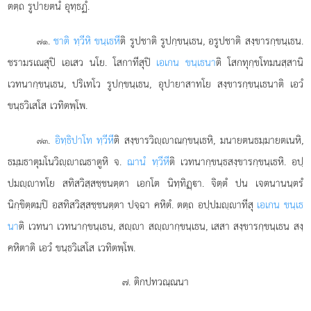
ตตฺถ รูปายตนํ อุทฺธฏํ.
.
ชาติ ทฺวีหิ ขนฺเธหี
ติ รูปชาติ รูปกฺขนฺเธน, อรูปชาติ สงฺขารกฺขนฺเธน.
๗๑
ชรามรเณสุปิ
เอเสว นโย. โสกาทีสุปิ
เอเกน ขนฺเธนา
ติ โสกทุกฺขโทมนสฺสานิ
เวทนากฺขนฺเธน, ปริเทโว รูปกฺขนฺเธน, อุปายาสาทโย สงฺขารกฺขนฺเธนาติ เอวํ
ขนฺธวิเสโส เวทิตพฺโพ.
.
อิทฺธิปาโท ทฺวีหี
ติ สงฺขารวิฺาณกฺขนฺเธหิ, มนายตนธมฺมายตเนหิ,
๗๓
ธมฺมธาตุมโนวิฺาณธาตูหิ จ.
ฌานํ ทฺวีหี
ติ เวทนากฺขนฺธสงฺขารกฺขนฺเธหิ. อปฺ
ปมฺาทโย สทิสวิสฺสชฺชนตฺตา เอกโต นิทฺทิฏฺา. จิตฺตํ ปน เจตนานนฺตรํ
นิกฺขิตฺตมฺปิ อสทิสวิสฺสชฺชนตฺตา ปจฺฉา คหิตํ. ตตฺถ อปฺปมฺาทีสุ
เอเกน ขนฺเธ
นา
ติ เวทนา เวทนากฺขนฺเธน, สฺา สฺากฺขนฺเธน, เสสา สงฺขารกฺขนฺเธน สงฺ
คหิตาติ เอวํ ขนฺธวิเสโส เวทิตพฺโพ.
๗. ติกปทวณฺณนา