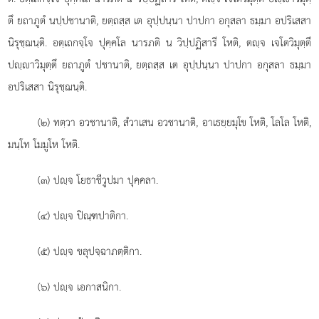
ตึ ยถาภูตํ นปฺปชานาติ, ยตฺถสฺส เต อุปฺปนฺนา ปาปกา อกุสลา ธมฺมา อปริเสสา
นิรุชฺฌนฺติ. อตฺเถกจฺโจ ปุคฺคโล นารภติ น วิปฺปฏิสารี โหติ, ตฺจ เจโตวิมุตฺตึ
ปฺาวิมุตฺตึ ยถาภูตํ ปชานาติ, ยตฺถสฺส เต อุปฺปนฺนา ปาปกา อกุสลา ธมฺมา
อปริเสสา
นิรุชฺฌนฺติ.
(๒) ทตฺวา
อวชานาติ, สํวาเสน อวชานาติ, อาเธยฺยมุโข โหติ, โลโล โหติ,
มนฺโท โมมูโห โหติ.
(๓) ปฺจ โยธาชีวูปมา ปุคฺคลา.
(๔) ปฺจ ปิณฺฑปาติกา.
(๕) ปฺจ ขลุปจฺฉาภตฺติกา.
(๖) ปฺจ เอกาสนิกา.