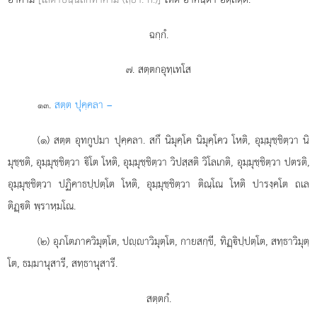
ฉกฺกํ.
๗. สตฺตกอุทฺเทโส
.
สตฺต ปุคฺคลา –
๑๓
(๑) สตฺต
อุทกูปมา ปุคฺคลา. สกึ นิมุคฺโค นิมุคฺโคว โหติ, อุมฺมุชฺชิตฺวา นิ
มุชฺชติ, อุมฺมุชฺชิตฺวา ิโต โหติ, อุมฺมุชฺชิตฺวา วิปสฺสติ วิโลเกติ, อุมฺมุชฺชิตฺวา ปตรติ,
อุมฺมุชฺชิตฺวา ปฏิคาธปฺปตฺโต โหติ, อุมฺมุชฺชิตฺวา ติณฺโณ โหติ ปารงฺคโต ถเล
ติฏฺติ พฺราหฺมโณ.
(๒) อุภโตภาควิมุตฺโต
, ปฺาวิมุตฺโต, กายสกฺขี, ทิฏฺิปฺปตฺโต, สทฺธาวิมุตฺ
โต, ธมฺมานุสารี, สทฺธานุสารี.
สตฺตกํ.