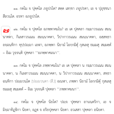
. กตโม
จ ปุคฺคโล ภยูปรโต? สตฺต เสกฺขา ภยูปรตา, เย จ ปุถุชฺชนา
๑๑
สีลวนฺโต. อรหา อภยูปรโต.
. กตโม จ ปุคฺคโล อภพฺพาคมโน? เย เต ปุคฺคลา กมฺมาวรเณน สมนฺ
📜
๑๒
นาคตา, กิเลสาวรเณน สมนฺนาคตา, วิปากาวรเณน สมนฺนาคตา, อสฺสทฺธา
อจฺฉนฺทิกา ทุปฺปฺา เอฬา, อภพฺพา นิยามํ โอกฺกมิตุํ กุสเลสุ ธมฺเมสุ สมฺมตฺตํ
– อิเม วุจฺจนฺติ ปุคฺคลา ‘‘อภพฺพาคมนา’’.
. กตโม จ ปุคฺคโล ภพฺพาคมโน? เย เต ปุคฺคลา น กมฺมาวรเณน สมนฺ
๑๓
นาคตา, น กิเลสาวรเณน สมนฺนาคตา, น วิปากาวรเณน สมนฺนาคตา, สทฺธา
ฉนฺทิกา ปฺวนฺโต
[ปฺวนฺตา (สี.)]
อเนฬา, ภพฺพา นิยามํ โอกฺกมิตุํ กุสเลสุ
ธมฺเมสุ สมฺมตฺตํ – อิเม วุจฺจนฺติ ปุคฺคลา ‘‘ภพฺพาคมนา’’.
. กตโม
จ ปุคฺคโล นิยโต? ปฺจ ปุคฺคลา อานนฺตริกา, เย จ
๑๔
มิจฺฉาทิฏฺิกา นิยตา, อฏฺ จ อริยปุคฺคลา นิยตา. อวเสสา ปุคฺคลา อนิยตา.