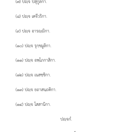
(๗) ปฺจ ปํสุกูลิกา.
(๘) ปฺจ เตจีวริกา.
(๙) ปฺจ อารฺิกา.
(๑๐) ปฺจ รุกฺขมูลิกา.
(๑๑) ปฺจ อพฺโภกาสิกา.
(๑๒) ปฺจ เนสชฺชิกา.
(๑๓) ปฺจ ยถาสนฺถติกา.
(๑๔) ปฺจ โสสานิกา.
ปฺจกํ.