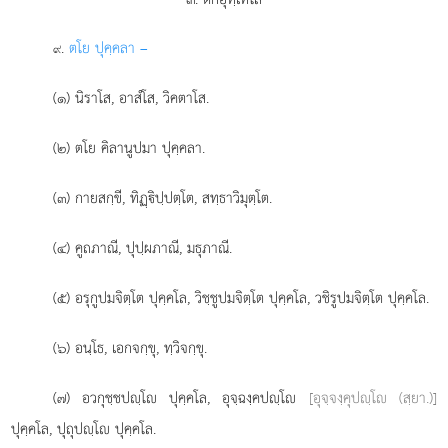
.
ตโย
ปุคฺคลา –
๙
(๑) นิราโส, อาสํโส, วิคตาโส.
(๒) ตโย คิลานูปมา ปุคฺคลา.
(๓) กายสกฺขี, ทิฏฺิปฺปตฺโต, สทฺธาวิมุตฺโต.
(๔) คูถภาณี, ปุปฺผภาณี, มธุภาณี.
(๕) อรุกูปมจิตฺโต ปุคฺคโล, วิชฺชูปมจิตฺโต ปุคฺคโล
, วชิรูปมจิตฺโต ปุคฺคโล.
(๖) อนฺโธ, เอกจกฺขุ, ทฺวิจกฺขุ.
(๗) อวกุชฺชปฺโ ปุคฺคโล, อุจฺฉงฺคปฺโ
[อุจฺจงฺคุปฺโ (สฺยา.)]
ปุคฺคโล, ปุถุปฺโ ปุคฺคโล.