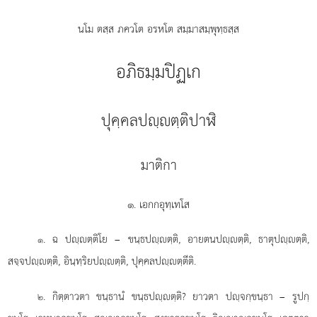
นโม ตสฺส ภควโต อรหโต สมฺมาสมฺพุทฺธสฺส
อภิธมฺมปิฏเก
ปุคฺคลปฺตฺติปาฬิ
มาติกา
๑. เอกกอุทฺเทโส
. ฉ
ปฺตฺติโย – ขนฺธปฺตฺติ, อายตนปฺตฺติ, ธาตุปฺตฺติ,
๑
สจฺจปฺตฺติ, อินฺทฺริยปฺตฺติ, ปุคฺคลปฺตฺตีติ.
. กิตฺตาวตา ขนฺธานํ ขนฺธปฺตฺติ? ยาวตา ปฺจกฺขนฺธา – รูปกฺ
๒