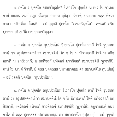
. กตโม จ ปุคฺคโล อสมยวิมุตฺโต? อิเธกจฺโจ ปุคฺคโล น
เหว โข กาเลน
๒
กาลํ สมเยน สมยํ อฏฺ วิโมกฺเข กาเยน ผุสิตฺวา วิหรติ, ปฺาย จสฺส ทิสฺวา
อาสวา ปริกฺขีณา โหนฺติ – อยํ วุจฺจติ ปุคฺคโล ‘‘อสมยวิมุตฺโต’’. สพฺเพปิ อริย
ปุคฺคลา อริเย วิโมกฺเข อสมยวิมุตฺตา.
. กตโม จ ปุคฺคโล กุปฺปธมฺโม? อิเธกจฺโจ ปุคฺคโล ลาภี โหติ รูปสหค
๓
ตานํ วา อรูปสหคตานํ วา สมาปตฺตีนํ. โส จ โข น นิกามลาภี โหติ น อกิจฺ
ฉลาภี น อกสิรลาภี; น ยตฺถิจฺฉกํ ยทิจฺฉกํ ยาวติจฺฉกํ สมาปชฺชติปิ วุฏฺาติปิ.
านํ โข ปเนตํ วิชฺชติ, ยํ ตสฺส ปุคฺคลสฺส ปมาทมาคมฺม ตา สมาปตฺติโย กุปฺเปยฺยุํ
– อยํ วุจฺจติ ปุคฺคโล ‘‘กุปฺปธมฺโม’’.
. กตโม จ ปุคฺคโล อกุปฺปธมฺโม? อิเธกจฺโจ ปุคฺคโล ลาภี โหติ รูปสหค
๔
ตานํ วา อรูปสหคตานํ วา สมาปตฺตีนํ. โส จ โข นิกามลาภี โหติ อกิจฺฉลาภี อก
สิรลาภี; ยตฺถิจฺฉกํ ยทิจฺฉกํ ยาวติจฺฉกํ สมาปชฺชติปิ วุฏฺาติปิ. อฏฺานเมตํ อนว
กาโส
ยํ ตสฺส ปุคฺคลสฺส ปมาทมาคมฺม ตา สมาปตฺติโย กุปฺเปยฺยุํ – อยํ วุจฺจติ