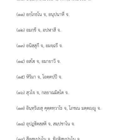
(๑๑) อกฺโกธโน จ, อนุปนาหี จ.
(๑๒) อมกฺขี จ, อปฬาสี จ.
(๑๓) อนิสฺสุกี จ, อมจฺฉรี จ.
(๑๔) อสโ จ, อมายาวี จ.
(๑๕) หิริมา จ, โอตฺตปฺปี จ.
(๑๖) สุวโจ จ, กลฺยาณมิตฺโต จ.
(๑๗) อินฺทฺริเยสุ คุตฺตทฺวาโร จ, โภชเน มตฺตฺู จ.
(๑๘) อุปฏฺิตสฺสติ จ, สมฺปชาโน จ.
(๑๙) สีลสมฺปนฺโน จ, ทิฏฺิสมฺปนฺโน จ.