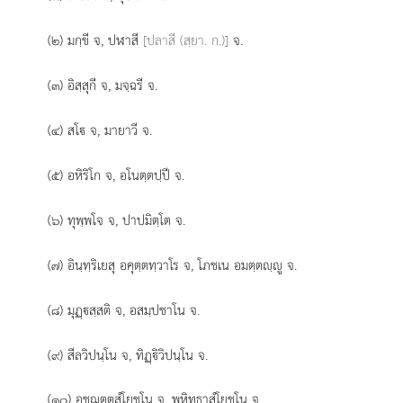
(๒) มกฺขี จ, ปฬาสี
[ปลาสี (สฺยา. ก.)]
จ.
(๓) อิสฺสุกี จ, มจฺฉรี จ.
(๔) สโ จ, มายาวี จ.
(๕) อหิริโก
จ, อโนตฺตปฺปี จ.
(๖) ทุพฺพโจ จ, ปาปมิตฺโต จ.
(๗) อินฺทฺริเยสุ
อคุตฺตทฺวาโร จ, โภชเน อมตฺตฺู จ.
(๘) มุฏฺสฺสติ จ, อสมฺปชาโน จ.
(๙) สีลวิปนฺโน จ, ทิฏฺิวิปนฺโน จ.
(๑๐) อชฺฌตฺตสํโยชโน
จ, พหิทฺธาสํโยชโน จ.