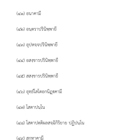
(๔๑) อนาคามี
(๔๒) อนฺตราปรินิพฺพายี
(๔๓) อุปหจฺจปรินิพฺพายี
(๔๔) อสงฺขารปรินิพฺพายี
(๔๕) สสงฺขารปรินิพฺพายี
(๔๖) อุทฺธํโสโตอกนิฏฺคามี
(๔๗) โสตาปนฺโน
(๔๘) โสตาปตฺติผลสจฺฉิกิริยาย ปฏิปนฺโน
(๔๙) สกทาคามี