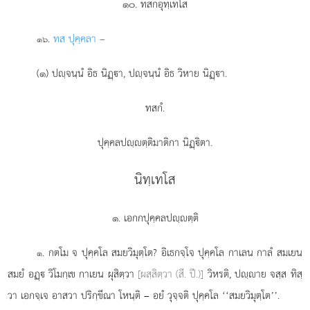
๑๐. ทสกอุทฺเทโส
.
ทส ปุคฺคลา –
๑๖
(๑) ปฺจนฺนํ อิธ นิฏฺา, ปฺจนฺนํ อิธ วิหาย นิฏฺา.
ทสกํ.
ปุคฺคลปฺตฺติมาติกา นิฏฺิตา.
นิทฺเทโส
๑. เอกกปุคฺคลปฺตฺติ
. กตโม
จ ปุคฺคโล สมยวิมุตฺโต? อิเธกจฺโจ ปุคฺคโล กาเลน กาลํ สมเยน
๑
สมยํ อฏฺ วิโมกฺเข กาเยน ผุสิตฺวา
[ผสฺสิตฺวา (สี. ปี.)]
วิหรติ, ปฺาย จสฺส ทิสฺ
วา เอกจฺเจ อาสวา ปริกฺขีณา โหนฺติ – อยํ วุจฺจติ ปุคฺคโล ‘‘สมยวิมุตฺโต’’.