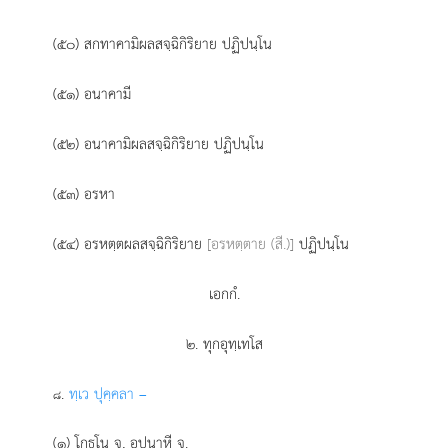
(๕๐) สกทาคามิผลสจฺฉิกิริยาย ปฏิปนฺโน
(๕๑) อนาคามี
(๕๒) อนาคามิผลสจฺฉิกิริยาย ปฏิปนฺโน
(๕๓) อรหา
(๕๔) อรหตฺตผลสจฺฉิกิริยาย
[อรหตฺตาย (สี.)]
ปฏิปนฺโน
เอกกํ.
๒. ทุกอุทฺเทโส
.
ทฺเว
ปุคฺคลา –
๘
(๑) โกธโน จ, อุปนาหี จ.