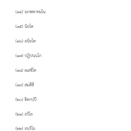
(๑๔) อภพฺพาคมโน
(๑๕) นิยโต
(๑๖) อนิยโต
(๑๗) ปฏิปนฺนโก
(๑๘) ผเลิโต
(๑๙) สมสีสี
(๒๐) ิตกปฺปี
(๒๑) อริโย
(๒๒) อนริโย