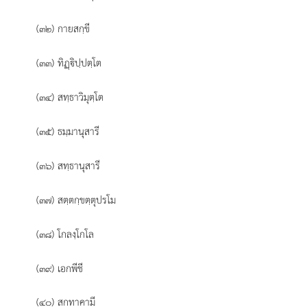
(๓๒) กายสกฺขี
(๓๓) ทิฏฺิปฺปตฺโต
(๓๔) สทฺธาวิมุตฺโต
(๓๕) ธมฺมานุสารี
(๓๖) สทฺธานุสารี
(๓๗) สตฺตกฺขตฺตุปรโม
(๓๘) โกลงฺโกโล
(๓๙) เอกพีชี
(๔๐) สกทาคามี