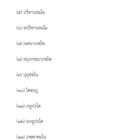
(๕) ปริหานธมฺโม
(๖) อปริหานธมฺโม
(๗) เจตนาภพฺโพ
(๘) อนุรกฺขณาภพฺโพ
(๙) ปุถุชฺชโน
(๑๐) โคตฺรภู
(๑๑) ภยูปรโต
(๑๒) อภยูปรโต
(๑๓) ภพฺพาคมโน