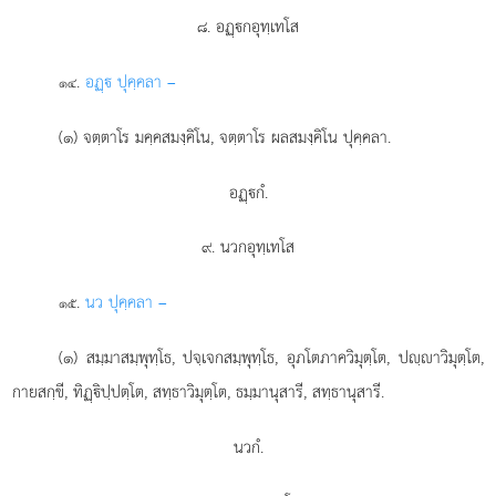
๘. อฏฺกอุทฺเทโส
.
อฏฺ
ปุคฺคลา –
๑๔
(๑) จตฺตาโร มคฺคสมงฺคิโน, จตฺตาโร ผลสมงฺคิโน ปุคฺคลา.
อฏฺกํ.
๙. นวกอุทฺเทโส
.
นว
ปุคฺคลา –
๑๕
(๑) สมฺมาสมฺพุทฺโธ, ปจฺเจกสมฺพุทฺโธ, อุภโตภาควิมุตฺโต, ปฺาวิมุตฺโต,
กายสกฺขี, ทิฏฺิปฺปตฺโต, สทฺธาวิมุตฺโต, ธมฺมานุสารี, สทฺธานุสารี.
นวกํ.