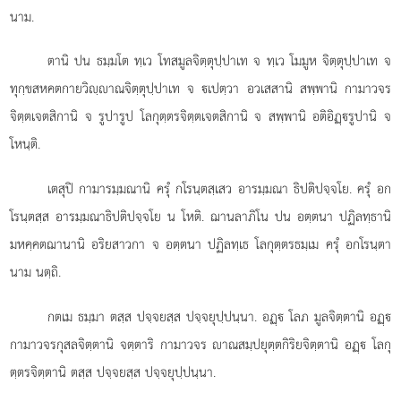
นาม.
ตานิ ปน ธมฺมโต ทฺเว โทสมูลจิตฺตุปฺปาเท จ ทฺเว โมมูห จิตฺตุปฺปาเท จ
ทุกฺขสหคตกายวิฺาณจิตฺตุปฺปาเท จ เปตฺวา อวเสสานิ สพฺพานิ กามาวจร
จิตฺตเจตสิกานิ จ รูปารูป โลกุตฺตรจิตฺตเจตสิกานิ จ สพฺพานิ อติอิฏฺรูปานิ จ
โหนฺติ.
เตสุปิ
กามารมฺมณานิ ครุํ กโรนฺตสฺเสว อารมฺมณา ธิปติปจฺจโย. ครุํ อก
โรนฺตสฺส อารมฺมณาธิปติปจฺจโย น โหติ. ฌานลาภิโน ปน อตฺตนา ปฏิลทฺธานิ
มหคฺคตฌานานิ อริยสาวกา จ อตฺตนา ปฏิลทฺเธ โลกุตฺตรธมฺเม ครุํ อกโรนฺตา
นาม นตฺถิ.
กตเม ธมฺมา ตสฺส ปจฺจยสฺส ปจฺจยุปฺปนฺนา. อฏฺ โลภ มูลจิตฺตานิ อฏฺ
กามาวจรกุสลจิตฺตานิ จตฺตาริ กามาวจร าณสมฺปยุตฺตกิริยจิตฺตานิ อฏฺ โลกุ
ตฺตรจิตฺตานิ ตสฺส ปจฺจยสฺส ปจฺจยุปฺปนฺนา.