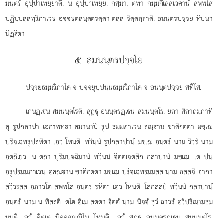
มนฺตรํ อุปฺปาเทยฺยาติ. น อุปฺปาเทยฺย. กสฺมา, ตทา กมฺมกิเลสเวคานํ สพฺพโส
ปฏิปฺปสฺสทฺธิภาเวน อจฺจนฺตสนฺตตรตฺตา ตสฺส จิตฺตสฺสาติ. อนนฺตรปจฺจย ทีปนา
นิฏฺิตา.
๕. สมนนฺตรปจฺจโย
ปจฺจยธมฺมวิภาโค
จ ปจฺจยุปฺปนฺนธมฺมวิภาโค จ อนนฺตปจฺจย สทิโส.
เกนฏฺเน สมนนฺตโรติ. สุฏฺุ อนนฺตรฏฺเน สมนนฺตโร. ยถา สิลาถมฺภาที
สุ รูปกลาปา เอกาพทฺธา สมานาปิ รูป ธมฺมภาเวน สณฺาน ชาติกตฺตา มชฺเฌ
ปริจฺเฉทรูปสหิตา เอว โหนฺติ. ทฺวินฺนํ รูปกลาปานํ มชฺเฌ อนฺตรํ นาม วิวรํ นาม
อตฺถิเยว. น ตถา ปุริมปจฺฉิมานํ ทฺวินฺนํ จิตฺตเจตสิก กลาปานํ มชฺเฌ. เต ปน
อรูปธมฺมภาเวน อสณฺาน ชาติกตฺตา มชฺเฌ ปริจฺเฉทธมฺมสฺส นาม กสฺสจิ อากา
สวิวรสฺส อภาวโต สพฺพโส อนฺตร รหิตา เอว โหนฺติ. โลกสฺสปิ ทฺวินฺนํ กลาปานํ
อนฺตรํ นาม น ทิสฺสติ. ตโต อิเม สตฺตา จิตฺตํ นาม นิจฺจํ ธุวํ ถาวรํ อวิปริณามธมฺ
มนฺติ เอวํ จิตฺเต นิจฺจสฺิโน โหนฺติ. เอวํ สุฏฺุ อนนฺตรฏฺเน สมนนฺตโร.