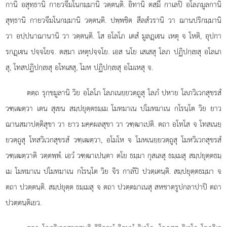
กานิ อสุทฺธานิ กายวจีมโนกมฺมานิ วตฺตนฺติ. อิทานิ ตสฺมึ กาเลปิ อโลภมูลกานิ
สุทฺธานิ กายวจีมโนกมฺมานิ วตฺตนฺติ. ปพฺพชิต สีลสํวรานิ วา ฌานปริกมฺมานิ
วา อปฺปนาฌานานิ วา วตฺตนฺติ. โส อโลโภ เตสํ มูลฏฺเน เหตุ จ โหติ, อุปกา
รกฏฺเน ปจฺจโยจ. ตสฺมา เหตุปจฺจโย. เอส นโย เสเสสุ โลภ ปฏิปกฺเขสุ อโลเภ
สุ, โทสปฏิปกฺเขสุ อโทเสสุ, โมห ปฏิปกฺเขสุ อโมเหสุ จ.
ตตฺถ รุกฺขมูลานิ วิย อโลโภ โลภเนยฺยวตฺถูสุ โลภํ ปหาย โลภวิเวกสุขรสํ
วฑฺเฒตฺวา เตน สุเขน สมฺปยุตฺตธมฺเม โมทมาเน ปโมทมาเน กโรนฺโต วิย ยาว
ฌานสมาปตฺติสุขา วา ยาว มคฺคผลสุขา วา วฑฺฒาเปติ. ตถา อโทโส จ โทสเนยฺ
ยวตฺถูสุ โทสวิเวกสุขรสํ วฑฺเฒตฺวา, อโมโห จ โมหเนยฺยวตฺถูสุ โมหวิเวกสุขรสํ
วฑฺเฒตฺวาติ วตฺตพฺพํ. เอวํ วฑฺฒาเปนฺตา ตโย ธมฺมา กุสเลสุ ธมฺเมสุ สมฺปยุตฺตธมฺ
เม โมทมาเน ปโมทมาเน กโรนฺโต วิย จิร กาลํปิ ปวตฺเตนฺติ. สมฺปยุตฺตธมฺมา จ
ตถา ปวตฺตนฺติ. สมฺปยุตฺต ธมฺเมสุ จ ตถา ปวตฺตมาเนสุ สหชาตรูปกลาปาปิ ตถา
ปวตฺตนฺติเยว.