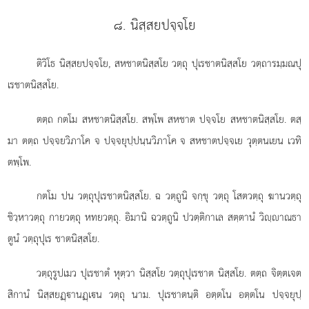
๘. นิสฺสยปจฺจโย
ติวิโธ นิสฺสยปจฺจโย, สหชาตนิสฺสโย วตฺถุ ปุเรชาตนิสฺสโย วตฺถารมฺมณปุ
เรชาตนิสฺสโย.
ตตฺถ กตโม สหชาตนิสฺสโย. สพฺโพ สหชาต ปจฺจโย สหชาตนิสฺสโย. ตสฺ
มา ตตฺถ ปจฺจยวิภาโค จ ปจฺจยุปฺปนฺนวิภาโค จ สหชาตปจฺจเย วุตฺตนเยน เวทิ
ตพฺโพ.
กตโม ปน วตฺถุปุเรชาตนิสฺสโย. ฉ วตฺถูนิ จกฺขุ วตฺถุ โสตวตฺถุ ฆานวตฺถุ
ชิวฺหาวตฺถุ กายวตฺถุ หทยวตฺถุ. อิมานิ ฉวตฺถูนิ ปวตฺติกาเล สตฺตานํ วิฺาณธา
ตูนํ วตฺถุปุเร ชาตนิสฺสโย.
วตฺถุรูปเมว
ปุเรชาตํ หุตฺวา นิสฺสโย วตฺถุปุเรชาต นิสฺสโย. ตตฺถ จิตฺตเจต
สิกานํ นิสฺสยฏฺานฏฺเน วตฺถุ นาม. ปุเรชาตนฺติ อตฺตโน อตฺตโน ปจฺจยุปฺ