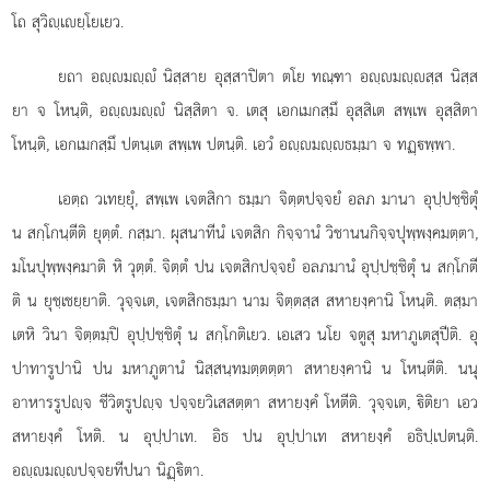
โถ สุวิฺเยฺโยเยว.
ยถา อฺมฺํ นิสฺสาย อุสฺสาปิตา ตโย ทณฺฑา อฺมฺสฺส นิสฺส
ยา จ โหนฺติ, อฺมฺํ นิสฺสิตา จ. เตสุ เอกเมกสฺมึ อุสฺสิเต สพฺเพ อุสฺสิตา
โหนฺติ, เอกเมกสฺมึ ปตนฺเต สพฺเพ ปตนฺติ. เอวํ อฺมฺธมฺมา จ ทฏฺพฺพา.
เอตฺถ วเทยฺยุํ, สพฺเพ เจตสิกา ธมฺมา จิตฺตปจฺจยํ อลภ มานา อุปฺปชฺชิตุํ
น สกฺโกนฺตีติ ยุตฺตํ. กสฺมา. ผุสนาทีนํ เจตสิก กิจฺจานํ วิชานนกิจฺจปุพฺพงฺคมตฺตา,
มโนปุพฺพงฺคมาติ หิ วุตฺตํ. จิตฺตํ ปน เจตสิกปจฺจยํ อลภมานํ อุปฺปชฺชิตุํ น สกฺโกตี
ติ น ยุชฺเชยฺยาติ. วุจฺจเต, เจตสิกธมฺมา นาม จิตฺตสฺส สหายงฺคานิ โหนฺติ. ตสฺมา
เตหิ วินา จิตฺตมฺปิ อุปฺปชฺชิตุํ น สกฺโกติเยว. เอเสว นโย จตูสุ มหาภูเตสุปีติ. อุ
ปาทารูปานิ ปน มหาภูตานํ นิสฺสนฺทมตฺตตฺตา สหายงฺคานิ น โหนฺตีติ. นนุ
อาหารรูปฺจ ชีวิตรูปฺจ ปจฺจยวิเสสตฺตา สหายงฺคํ โหตีติ. วุจฺจเต, ิติยา เอว
สหายงฺคํ โหติ. น อุปฺปาเท. อิธ ปน อุปฺปาเท สหายงฺคํ อธิปฺเปตนฺติ.
อฺมฺปจฺจยทีปนา นิฏฺิตา.