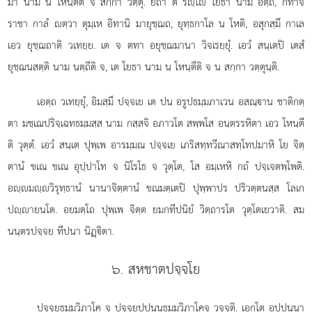
มา นาม น โหนฺตีติ จ สกฺกา วตฺตุํ. ยถา ตํ รฺโ โยธา นาม อตฺถิ, กทาจิ
ราชา กาลํ ตฺวา ตุมฺเห อิทานิ มายุชฺฌถ, ยุทฺธกาโล น โหติ, อสุกสฺมึ กาเล
เอว ยุชฺฌถาติ วเทยฺย. เต จ ตทา อยุชฺฌมานา วิจเรยฺยุํ. เอวํ สนฺเตปิ เตสํ
ยุชฺฌนสตฺติ นาม นตฺถีติ จ, เต โยธา นาม น โหนฺตีติ จ น สกฺกา วตฺตุนฺติ.
เอตฺถ วเทยฺยุํ, อิมสฺมึ ปจฺจเย เต ปน อรูปธมฺมภาเวน อสณฺาน ชาติกตฺ
ตา มชฺเฌปริจฺเฉทธมฺมสฺส นาม กสฺสจิ อภาวโต สพฺพโส อนฺตรรหิตา
เอว โหนฺตี
ติ วุตฺตํ. เอวํ สนฺเต ปุพฺเพ อารมฺมณ ปจฺจเย เภริสทฺทวีณาสทฺโทปมาหิ โย จิตฺ
ตานํ ขเณ ขเณ อุปฺปาโท จ นิโรโธ จ วุตฺโต, โส อมฺเหหิ กถํ ปจฺเจตพฺโพติ.
อฺมฺวิรุทฺธานํ นานาจิตฺตานํ ขณมตฺเตปิ ปุพฺพาปร ปริวตฺตนสฺส โลเก
ปฺายนโต. อยมตฺโถ ปุพฺเพ จิตฺต ยมกทีปนิยํ วิตฺถารโต วุตฺโตเยวาติ. สม
นนฺตรปจฺจย ทีปนา นิฏฺิตา.
๖. สหชาตปจฺจโย
ปจฺจยธมฺมวิภาโค จ ปจฺจยุปฺปนฺนธมฺมวิภาโคจ วุจฺจติ. เอกโต อุปฺปนฺนา