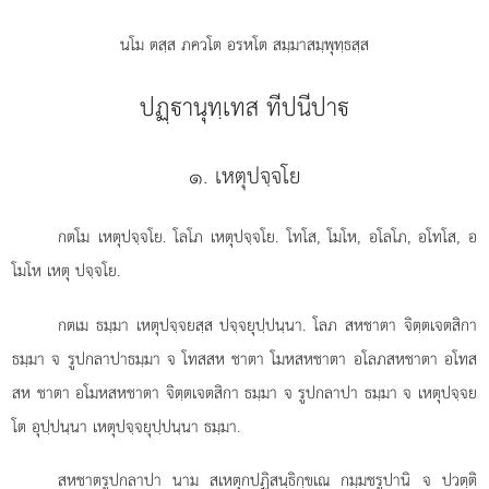
นโม ตสฺส ภควโต อรหโต สมฺมาสมฺพุทฺธสฺส
ปฏฺานุทฺเทส ทีปนีปา
๑. เหตุปจฺจโย
กตโม
เหตุปจฺจโย. โลโภ เหตุปจฺจโย. โทโส, โมโห, อโลโภ, อโทโส, อ
โมโห เหตุ ปจฺจโย.
กตเม ธมฺมา เหตุปจฺจยสฺส ปจฺจยุปฺปนฺนา. โลภ สหชาตา จิตฺตเจตสิกา
ธมฺมา จ รูปกลาปาธมฺมา จ โทสสห ชาตา โมหสหชาตา อโลภสหชาตา อโทส
สห ชาตา อโมหสหชาตา จิตฺตเจตสิกา ธมฺมา จ รูปกลาปา ธมฺมา จ เหตุปจฺจย
โต อุปฺปนฺนา เหตุปจฺจยุปฺปนฺนา ธมฺมา.
สหชาตรูปกลาปา นาม สเหตุกปฏิสนฺธิกฺขเณ กมฺมชรูปานิ จ ปวตฺติ