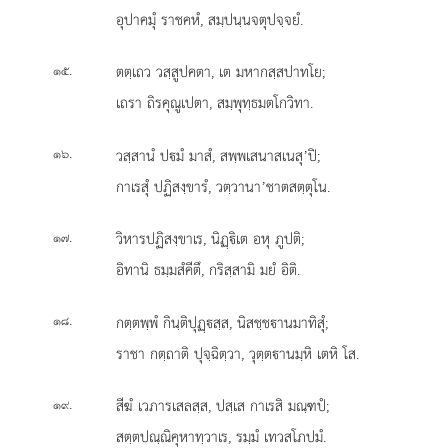
อุปาคมุํ ราชคหํ, สมฺปนฺนจตุปจฺจยํ.
.
ตตฺเถว วสฺสูปคตา, เต มหากสฺสปาทโย;
๑๕
เถรา ถิรคุณูเปตา, สมฺพุทฺธมตโกวิทา.
.
วสฺสานํ ปมํ มาสํ, สพฺพเสนาสเนสุ’ปิ;
๑๖
กาเรสุํ ปฏิสงฺขารํ, วตฺวานา’ชาตสตฺตุโน.
.
วิหารปฏิสงฺขาเร, นิฏฺิเต อหุ ภูปติ;
๑๗
อิทานิ ธมฺมสํคีตึ, กริสฺสามิ มยํ อิติ.
.
กตฺตพฺพํ กินฺติปุฏฺสฺส, นิสชฺชานมาทิสุํ;
๑๘
ราชา กตฺถาติ ปุจฺฉิตฺวา, วุตฺตานมฺหิ เตหิ โส.
.
สีฆํ เวภารเสลสฺส, ปสฺเส กาเรสิ มณฺฑปํ;
๑๙
สตฺตปณฺณิคุหาทฺวาเร, รมฺมํ เทวสโภปมํ.