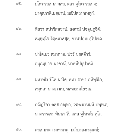
.
มโหทรสฺส นาคสฺส, ตถา จูโฬทรสฺส จ;
๔๕
มาตุลภาคิเนยฺยานํ, มณิปลฺลงฺกเหตุกํ.
.
ทิสฺวา สปาริสชฺชานํ, สงฺคามํ ปจฺจุปฏฺิตํ;
๔๖
สมฺพุทฺโธ จิตฺตมาสสฺส, กาฬปกฺเข อุโปสเถ.
.
ปาโตเยว สมาทาย, ปวรํ ปตฺตจีวรํ;
๔๗
อนุกมฺปาย นาคานํ, นาคทีปมุปาคมิ.
.
มหาทโร’ปิโส นาโค, ตทา ราชา อหิทฺธิโก;
๔๘
สมุทฺเท นาคภวเน, ทสทฺธสตโยชเน.
.
กณิฏฺิกา ตสฺส กณฺหา, วฑฺฒมานมฺหิ ปพฺพเต;
๔๙
นาคราชสฺส ทินฺนา’สิ, ตสฺส จูโฬทโร สุโต.
.
ตสฺส มาตา มหามาตุ, มณิปลฺลงฺกมุตฺตมํ;
๕๐