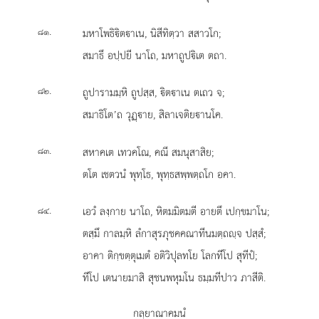
.
มหาโพธิิตาเน, นิสีทิตฺวา สสาวโก;
๘๑
สมาธึ อปฺปยี นาโถ, มหาถูปิเต ตถา.
.
ถูปารามมฺหิ ถูปสฺส, ิตาเน ตเถว จ;
๘๒
สมาธิโต’ถ วุฏฺาย, สิลาเจติยานโค.
.
สหาคเต เทวคโณ, คณี สมนุสาสิย;
๘๓
ตโต เชตวนํ พุทฺโธ, พุทฺธสพฺพตฺถโก อคา.
.
เอวํ ลงฺกาย นาโถ, หิตมมิตมตี อายตึ เปกฺขมาโน;
๘๔
ตสฺมึ กาลมฺหิ ลํกาสุรภุชคคณาทีนมตฺถฺจ ปสฺสํ;
อาคา ติกฺขตฺตุเมตํ อติวิปุลทโย โลกทีโป สุทีปํ;
ทีโป เตนายมาสิ สุชนพหุมโน ธมฺมทีปาว ภาสีติ.
กลฺยาณาคมนํ