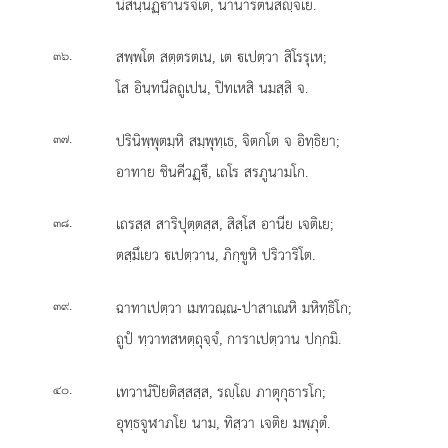
นิสินฺนฏฺานรจิเต, นานารตนสฺจเย.
.
สพฺพโต สตฺตรตเน, เต เปตฺวา สิโรรุเห;
๓๖
โส อินฺทนีลถูเปน, ปิทเหสิ นมสฺสิ จ.
.
ปรินิพฺพุตมฺหิ สมฺพุทฺเธ, จิตกโต จ อิทฺธิยา;
๓๗
อาทาย ชินคีวฏฺึ, เถโร สรภูนามโก.
.
เถรสฺส สาริปุตฺตสฺส, สิสฺโส อานีย เจติเย;
๓๘
ตสฺมึเยว เปตฺวาน, ภิกฺขูหิ ปริวาริโต.
.
ฉาทาเปตฺวา เมทวณฺณ-ปาสาเณหิ มหิทฺธิโก;
๓๙
ถูปํ ทฺวาทสหตฺถุจฺจํ, การาเปตฺวาน ปกฺกมิ.
.
เทวานํปิยติสฺสสฺส, รฺโ ภาตุกุธารโก;
๔๐
อุทฺธจูฬาภโย นาม, ทิสฺวา เจติย มพฺภุตํ.