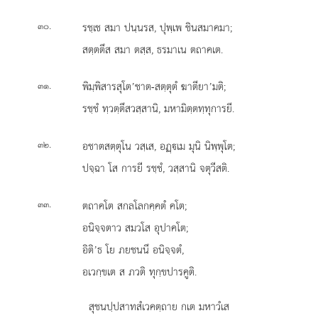
.
รชฺเช สมา ปนฺนรส, ปุพฺเพ ชินสมาคมา;
๓๐
สตฺตตึส สมา ตสฺส, ธรมาเน ตถาคเต.
.
พิมฺพิสารสุโต’ชาต-สตฺตุตํ ฆาตียา’มติ;
๓๑
รชฺชํ ทฺวตฺตึสวสฺสานิ, มหามิตฺตทฺทุการยี.
.
อชาตสตฺตุโน วสฺเส, อฏฺเม มุนิ นิพฺพุโต;
๓๒
ปจฺฉา โส การยี รชฺชํ, วสฺสานิ จตุวีสติ.
.
ตถาคโต สกลโลกคฺคตํ คโต;
๓๓
อนิจฺจตาว สมวโส อุปาคโต;
อิติ’ธ โย ภยชนนึ อนิจฺจตํ,
อเวกฺขเต ส ภวติ ทุกฺขปารคูติ.
สุชนปฺปสาทสํเวคตฺถาย กเต มหาวํเส