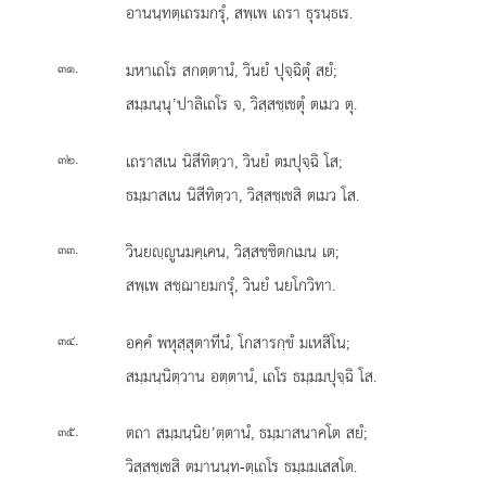
อานนฺทตฺเถรมกรุํ, สพฺเพ เถรา ธุรนฺธเร.
.
มหาเถโร สกตฺตานํ, วินยํ ปุจฺฉิตุํ สยํ;
๓๑
สมฺมนฺนุ’ปาลิเถโร จ, วิสฺสชฺเชตุํ ตเมว ตุ.
.
เถราสเน นิสีทิตฺวา, วินยํ ตมปุจฺฉิ โส;
๓๒
ธมฺมาสเน นิสีทิตฺวา, วิสฺสชฺเชสิ ตเมว โส.
.
วินยฺูนมคฺเคน, วิสฺสชฺชิตกเมน เต;
๓๓
สพฺเพ สชฺฌายมกรุํ, วินยํ นยโกวิทา.
.
อคฺคํ พหุสฺสุตาทีนํ, โกสารกฺขํ มเหสิโน;
๓๔
สมฺมนฺนิตฺวาน อตฺตานํ, เถโร ธมฺมมปุจฺฉิ โส.
.
ตถา สมฺมนฺนิย’ตฺตานํ, ธมฺมาสนาคโต สยํ;
๓๕
วิสฺสชฺเชสิ ตมานนฺท-ตฺเถโร ธมฺมมเสสโต.