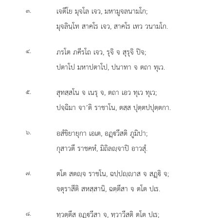
.
เจตีโย มุจโล เจว, มหามูจลนามโก;
๓
มุจลินฺโท สาคโร เจว, สาคโร เทว วนามโก.
.
ภรโต ภคีรโถ เจว, รุจิ จ สุรุจิ ปิจ;
๔
ปตาโป มหาปตาโป, ปนาทา จ ตถา ทุเว.
.
สุทสฺสโน จ เนรุ จ, ตถา เอว ทุเว ทุเว;
๕
ปจฺฉิมา จา’ติ ราชาโน, ตสฺส ปุตฺตปปุตฺตกา.
.
อสํขิยายุกา เอเต, อฏฺวีสติ ภูมิปา;
๖
กุสาวตึ ราชคหํ, มิถิลฺจาปิ อาวสุํ.
.
ตโต สตฺจ ราชโน, ฉปฺปฺาส จ สฏฺิ จ;
๗
จตุราสีติ สหสฺสานิ, ฉตฺตึสา จ ตโต ปเร.
.
ทฺวตฺตึส อฏฺวีสา จ, ทฺวาวีสติ ตโต ปเร;
๘