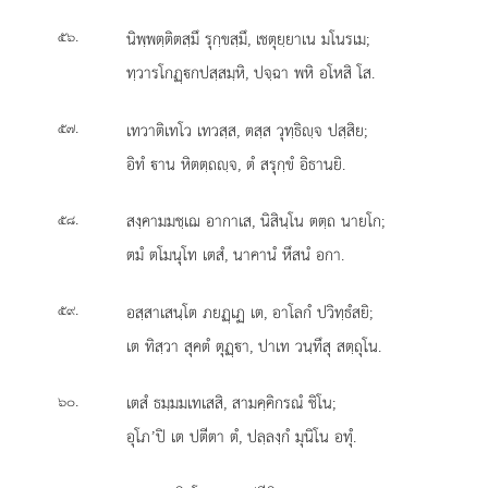
.
นิพฺพตฺติตสฺมึ รุกฺขสฺมึ, เชตุยฺยาเน มโนรเม;
๕๖
ทฺวารโกฏฺกปสฺสมฺหิ, ปจฺฉา พหิ อโหสิ โส.
.
เทวาติเทโว เทวสฺส, ตสฺส วุทฺธิฺจ ปสฺสิย;
๕๗
อิทํ าน หิตตฺถฺจ, ตํ สรุกฺขํ อิธานยิ.
.
สงฺคามมชฺเฌ อากาเส, นิสินฺโน ตตฺถ นายโก;
๕๘
ตมํ ตโมนุโท เตสํ, นาคานํ หึสนํ อกา.
.
อสฺสาเสนฺโต ภยฏฺเฏ เต, อาโลกํ ปวิทฺธํสยิ;
๕๙
เต ทิสฺวา สุคตํ ตุฏฺา, ปาเท วนฺทึสุ สตฺถุโน.
.
เตสํ ธมฺมมเทเสสิ, สามคฺคิกรณํ ชิโน;
๖๐
อุโภ’ปิ เต ปตีตา ตํ, ปลฺลงฺกํ มุนิโน อทุํ.