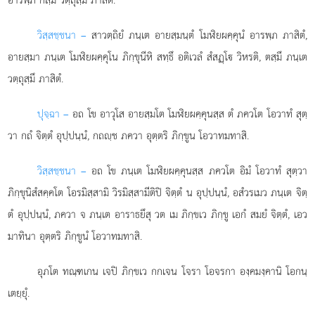
วิสฺสชฺชนา –
สาวตฺถิยํ ภนฺเต อายสฺมนฺตํ โมฬิยผคฺคุนํ อารพฺภ ภาสิตํ,
อายสฺมา ภนฺเต โมฬิยผคฺคุโน ภิกฺขุนีหิ สทฺธึ
อติเวลํ สํสฏฺโ วิหรติ, ตสฺมึ ภนฺเต
วตฺถุสฺมึ ภาสิตํ.
ปุจฺฉา –
อถ
โข อาวุโส อายสฺมโต โมฬิยผคฺคุนสฺส ตํ ภควโต โอวาทํ สุตฺ
วา กถํ จิตฺตํ อุปฺปนฺนํ, กถฺช ภควา อุตฺตริ ภิกฺขูน โอวาทมทาสิ.
วิสฺสชฺชนา –
อถ โข ภนฺเต โมฬิยผคฺคุนสฺส ภควโต อิมํ โอวาทํ สุตฺวา
ภิกฺขุนิสํสคฺคโต โอรมิสฺสามิ วิรมิสฺสามีติปิ จิตฺตํ น อุปฺปนฺนํ, อสํวรเมว ภนฺเต จิตฺ
ตํ อุปฺปนฺนํ, ภควา จ ภนฺเต อาราธยึสุ วต เม ภิกฺขเว ภิกฺขู เอกํ สมยํ จิตฺตํ, เอว
มาทินา อุตฺตริ ภิกฺขูนํ โอวาทมทาสิ.
อุภโต
ทณฺฑเกน เจปิ ภิกฺขเว กกเจน โจรา โอจรกา องฺคมงฺคานิ โอกนฺ
เตยฺยุํ.