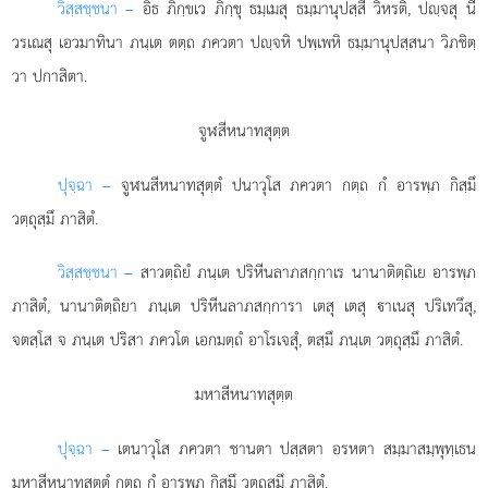
วิสฺสชฺชนา –
อิธ ภิกฺขเว ภิกฺขุ ธมฺเมสุ ธมฺมานุปสฺสี วิหรติ, ปฺจสุ นี
วรเณสุ เอวมาทินา ภนฺเต ตตฺถ ภควตา ปฺจหิ ปพฺเพหิ ธมฺมานุปสฺสนา วิภชิตฺ
วา ปกาสิตา.
จูฬสีหนาทสุตฺต
ปุจฺฉา –
จูฬนสีหนาทสุตฺตํ
ปนาวุโส ภควตา กตฺถ กํ อารพฺภ กิสฺมึ
วตฺถุสฺมึ ภาสิตํ.
วิสฺสชฺชนา –
สาวตฺถิยํ ภนฺเต ปริหีนลาภสกฺกาเร นานาติตฺถิเย อารพฺภ
ภาสิตํ, นานาติตฺถิยา ภนฺเต ปริหีนลาภสกฺการา เตสุ เตสุ าเนสุ ปริเทวึสุ,
จตสฺโส จ ภนฺเต ปริสา ภควโต เอกมตฺถํ อาโรเจสุํ, ตสฺมึ ภนฺเต วตฺถุสฺมึ ภาสิตํ.
มหาสีหนาทสุตฺต
ปุจฺฉา –
เตนาวุโส
ภควตา ชานตา ปสฺสตา อรหตา สมฺมาสมฺพุทฺเธน
มหาสีหนาทสุตฺตํ กตฺถ กํ อารพฺภ กิสฺมึ วตฺถุสฺมึ ภาสิตํ.