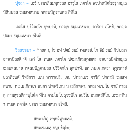
ปุจฺฉา –
เอวํ
ปมาภิสมฺพุทฺธสฺส อาวุโส ภควโต อชปาลนิคฺโรธรุกฺขมูเล
นิสินฺนสฺส ธมฺมเทสนาย กตสนฺนิฏฺานสฺส กีทิโส
เจตโส
ปริวิตกฺโก อุทปาทิ, กถฺจ ธมฺมเทสนาย จาริกา อโหสิ, กถฺจ
ปมา ธมฺมเทสนา อโหสิ.
วิสฺสชฺชนา –
‘‘กสฺส นุ โข อหํ ปมํ ธมฺมํ เทเสยฺยํ, โก อิมํ ธมฺมํ ขิปฺปเมว
อาชานิสฺสตี’’ติ เอวํ โข ภนฺเต ภควโต ปมาภิสมฺพุทฺธสฺส อชปาลนิคฺโรธมูเล
ธมฺมเทสนาย กตสนฺนิฏฺานสฺส ปริวิตกฺโก อุทปาทิ, อถ ภนฺเต ภควา อุรุเวลายํ
ยถาภิรนฺตํ วิหริตฺวา เยน พาราณสี, เตน ปทสาเยว จาริกํ ปกฺกามิ ธมฺมเท
สนาย, ทฺเวเม ภิกฺขเว อนฺตา ปพฺพชิเตน น เสวิตพฺพา, กตเม ทฺเว, โย จายํ กาเม
สุ กามสุขลฺลิกานุโยโค หีโน คามฺโม โปถุชฺชนิโก อนริโย อนตฺตสํหิโต, เอวมาทิน
า ภนฺเต ภควโต ปมา ธมฺมเทสนา อโหสิ.
สพฺพาภิภู
สพฺพวิทูหมสฺมิ,
สพฺพธมฺเมสุ อนูปลิตฺโต;