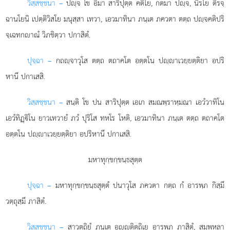
วิสฺสชฺชนา –
ปฺจ โข อิมา สาริปุตฺต คติโย, กตมา ปฺจ, นิรโย ติรจฺ
ฉานโยนิ เปตฺติวิสโย มนุสฺสา เทวา, เอวมาทินา ภนฺเต ภควตา ตตฺถ ปฺจคติปริ
จฺเฉทกาณํ วิภชิตฺวา ปกาสิตํ.
ปุจฺฉา –
กถฺจาวุโส
ตตฺถ ตถาคโต อตฺตโน ปฺาเวยฺยตฺติยา อปริ
หานึ ปกาเสสิ.
วิสฺสชฺชนา –
สนฺติ โข ปน สาริปุตฺต เอเก สมณพฺราหฺมณา เอวํวาทิโน
เอวํทิฏฺิโน ยาวเทวายํ ภวํ ปุริโส ทหโร โหติ, เอวมาทินา ภนฺเต ตตฺถ ตถาคโต
อตฺตโน ปฺาเวยฺยตฺติยา อปริหานึ ปกาเสสิ.
มหาทุกฺขกฺขนฺธสุตฺต
ปุจฺฉา –
มหาทุกฺขกฺขนฺธสุตฺตํ
ปนาวุโส ภควตา กตฺถ กํ อารพฺภ กิสฺมึ
วตฺถุสฺมึ ภาสิตํ.
วิสฺสชฺชนา –
สาวตฺถิยํ ภนฺเต อฺติตฺถิเย อารพฺภ ภาสิตํ, สมฺพหุลา