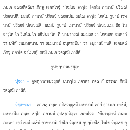
ภนฺเต อฺติตฺถิยา ภิกฺขู เอตทโวจุํ ‘‘สมโณ อาวุโส โคตโม กามานํ ปริฺํ
ปฺเปติ, มยมฺปิ กามานํ ปริฺํ ปฺเปม, สมโณ อาวุโส โคตโม รูปานํ
เวท
นานํ ปริฺํ ปฺเปติ, มยมฺปิ รูปานํ เวทนานํ ปริฺํ ปฺเปม, อิธ โน
อาวุโส โก วิเสโส, โก อธิปฺปยาโส, กึ นานากรณํ สมณสฺส วา โคตมสฺส อมฺหากํ
วา ยทิทํ ธมฺมเทสนาย วา ธมฺมเทสนํ อนุสาสนิยา วา อนุสาสนิ’’นฺติ, เอตมตฺถํ
ภิกฺขู ภควโต อาโรเจสุํ, ตสฺมึ ภนฺเต วตฺถุสฺมึ ภาสิตํ.
จูฬทุกฺขกฺขนฺธสุตฺต
ปุจฺฉา –
จูฬทุกฺขกฺขนฺธสุตฺตํ
ปนาวุโส ภควตา กตฺถ กํ อารพฺภ กิสฺมึ
วตฺถุสฺมึ ภาสิตํ.
วิสฺสชฺชนา –
สกฺเกสุ ภนฺเต กปิลวตฺถุสฺมึ มหานามํ สกฺกํ อารพฺภ ภาสิตํ,
มหานาโม ภนฺเต สกฺโก ภควนฺตํ อุปสงฺกมิตฺวา เอตทโวจ ‘‘ทีฆรตฺตาหํ ภนฺเต
ภควตา เอวํ ธมฺมํ เทสิตํ อาชานามิ ‘โลโภ จิตฺตสฺส อุปกฺกิเลโส, โทโส จิตฺตสฺส อุ