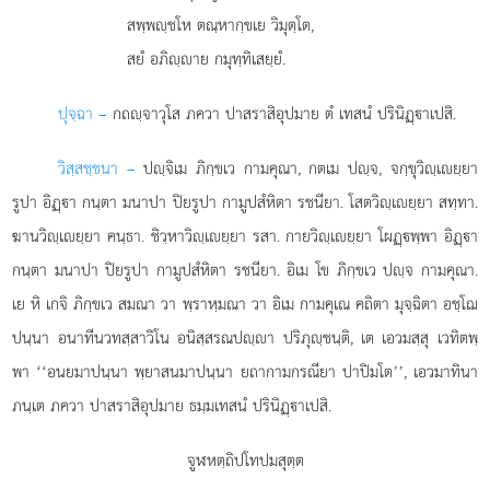
สพฺพฺชโห ตณฺหากฺขเย วิมุตฺโต,
สยํ อภิฺาย กมุทฺทิเสยฺยํ.
ปุจฺฉา –
กถฺจาวุโส
ภควา ปาสราสิอุปมาย ตํ เทสนํ ปรินิฏฺาเปสิ.
วิสฺสชฺชนา –
ปฺจิเม ภิกฺขเว กามคุณา, กตเม ปฺจ, จกฺขุวิฺเยฺยา
รูปา อิฏฺา กนฺตา มนาปา ปิยรูปา กามูปสํหิตา รชนียา. โสตวิฺเยฺยา สทฺทา.
ฆานวิฺเยฺยา คนฺธา. ชิวฺหาวิฺเยฺยา รสา. กายวิฺเยฺยา โผฏฺพฺพา อิฏฺา
กนฺตา มนาปา ปิยรูปา กามูปสํหิตา รชนียา. อิเม โข ภิกฺขเว ปฺจ กามคุณา.
เย หิ เกจิ ภิกฺขเว สมณา วา พฺราหฺมณา วา อิเม กามคุเณ คถิตา มุจฺฉิตา อชฺโฌ
ปนฺนา อนาทีนวทสฺสาวิโน อนิสฺสรณปฺา ปริภุฺชนฺติ, เต เอวมสฺสุ เวทิตพฺ
พา ‘‘อนยมาปนฺนา พฺยาสนมาปนฺนา ยถากามกรณียา ปาปิมโต’’, เอวมาทินา
ภนฺเต ภควา ปาสราสิอุปมาย ธมฺมเทสนํ ปรินิฏฺาเปสิ.
จูฬหตฺถิปโทปมสุตฺต