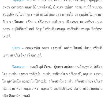
สทฺธา อคารสฺมา อนคาริยํ ปพฺพชิตานํ, ยํ ตุมฺเห ธมฺมิยา กถาย สนฺนิสีเทยฺยาถ,
สนฺนิปติตานํ โว ภิกฺขเว ทฺวยํ กรณียํ ธมฺมี วา กถา อริโย วา ตุณฺหีภาโว. ทฺเวมา
ภิกฺขเว ปริเยสนา อริยา จ ปริเยสนา อนริยา จ ปริเยสนา. เอวมาทินา ภนฺเต
ภควา สนฺนิปติตานํ เตสํ ภิกฺขูนํ อริยปริเยสนฺจ อนริยปริเยสนฺจ วิภชิตฺวา
เทเสสิ.
ปุจฺฉา –
กถฺจาวุโส
ภควา อตฺตนาปิ อนริยปริเยสนํ ปหาย อริยปริ
เยสนาย ปริเยสิตภาวํ ปกาเสสิ.
วิสฺสชฺชนา –
อหมฺปิ สุทํ ภิกฺขเว ปุพฺเพว สมฺโพธา อนภิสมฺพุทฺโธ โพธิสตฺ
โตว สมาโน อตฺตนา ชาติธมฺโม สมาโน ชาติธมฺมํเยว ปริเยสามิ, อตฺตนา ชราธมฺ
โม พฺยาธิธมฺโม มรณธมฺโม โสกธมฺโม สํกิเลสธมฺโม สมาโน สํกิเลสธมฺมํเยว ปริเยส
ามิ. เอวมาทินา ภนฺเต ภควา อตฺตนาปิ อนริยปริเยสนํ ปหาย อริยปริเยสนาย
ปริเยสิตภาวํ ปกาเสสิ.