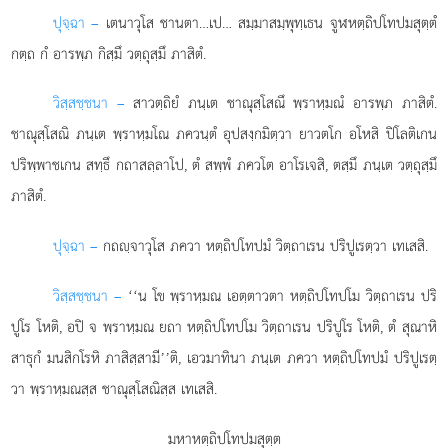
ปุจฺฉา –
เตนาวุโส
ชานตา…เป… สมฺมาสมฺพุทฺเธน จูฬหตฺถิปโทปมสุตฺตํ
กตฺถ กํ อารพฺภ กิสฺมึ วตฺถุสฺมึ ภาสิตํ.
วิสฺสชฺชนา –
สาวตฺถิยํ ภนฺเต ชาณุสฺโสณึ พฺราหฺมณํ อารพฺภ ภาสิตํ.
ชาณุสฺโสณิ ภนฺเต พฺราหฺมโณ ภควนฺตํ อุปสงฺกมิตฺวา ยาวตโก อโหสิ ปิโลติเกน
ปริพฺพาชเกน สทฺธึ กถาสลฺลาโป, ตํ สพฺพํ ภควโต อาโรเจสิ, ตสฺมึ ภนฺเต วตฺถุสฺมึ
ภาสิตํ.
ปุจฺฉา –
กถฺจาวุโส
ภควา หตฺถิปโทปมํ วิตฺถาเรน ปริปูเรตฺวา เทเสสิ.
วิสฺสชฺชนา –
‘‘น โข พฺราหฺมณ เอตฺตาวตา หตฺถิปโทปโม วิตฺถาเรน ปริ
ปูโร โหติ, อปิ จ พฺราหฺมณ ยถา หตฺถิปโทปโม วิตฺถาเรน ปริปูโร โหติ, ตํ สุณาหิ
สาธุกํ มนสิกโรหิ ภาสิสฺสามี’’ติ, เอวมาทินา ภนฺเต ภควา หตฺถิปโทปมํ ปริปูเรตฺ
วา พฺราหฺมณสฺส ชาณุสฺโสณิสฺส เทเสสิ.
มหาหตฺถิปโทปมสุตฺต