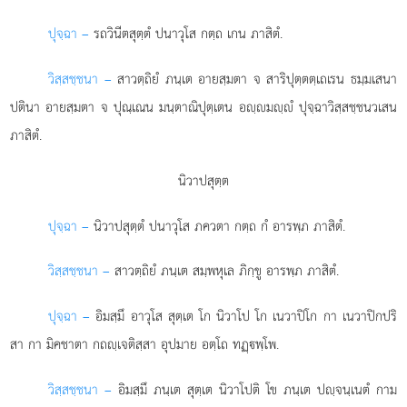
ปุจฺฉา –
รถวินีตสุตฺตํ
ปนาวุโส กตฺถ เกน ภาสิตํ.
วิสฺสชฺชนา –
สาวตฺถิยํ ภนฺเต อายสฺมตา จ สาริปุตฺตตฺเถเรน ธมฺมเสนา
ปตินา อายสฺมตา จ ปุณฺเณน มนฺตาณิปุตฺเตน อฺมฺํ ปุจฺฉาวิสฺสชฺชนวเสน
ภาสิตํ.
นิวาปสุตฺต
ปุจฺฉา –
นิวาปสุตฺตํ ปนาวุโส ภควตา กตฺถ กํ อารพฺภ ภาสิตํ.
วิสฺสชฺชนา –
สาวตฺถิยํ ภนฺเต สมฺพหุเล ภิกฺขู อารพฺภ ภาสิตํ.
ปุจฺฉา –
อิมสฺมึ
อาวุโส สุตฺเต โก นิวาโป โก เนวาปิโก กา เนวาปิกปริ
สา กา มิคชาตา กถฺเจติสฺสา อุปมาย อตฺโถ ทฏฺพฺโพ.
วิสฺสชฺชนา –
อิมสฺมึ ภนฺเต สุตฺเต นิวาโปติ โข ภนฺเต ปฺจนฺเนตํ กาม