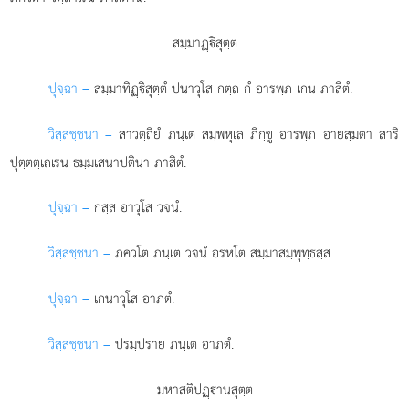
สมฺมาฏฺิสุตฺต
ปุจฺฉา –
สมฺมาทิฏฺิสุตฺตํ
ปนาวุโส กตฺถ กํ อารพฺภ เกน ภาสิตํ.
วิสฺสชฺชนา –
สาวตฺถิยํ ภนฺเต สมฺพหุเล ภิกฺขู อารพฺภ อายสฺมตา สาริ
ปุตฺตตฺเถเรน ธมฺมเสนาปตินา ภาสิตํ.
ปุจฺฉา –
กสฺส อาวุโส วจนํ.
วิสฺสชฺชนา –
ภควโต ภนฺเต วจนํ อรหโต สมฺมาสมฺพุทฺธสฺส.
ปุจฺฉา –
เกนาวุโส อาภตํ.
วิสฺสชฺชนา –
ปรมฺปราย ภนฺเต อาภตํ.
มหาสติปฏฺานสุตฺต