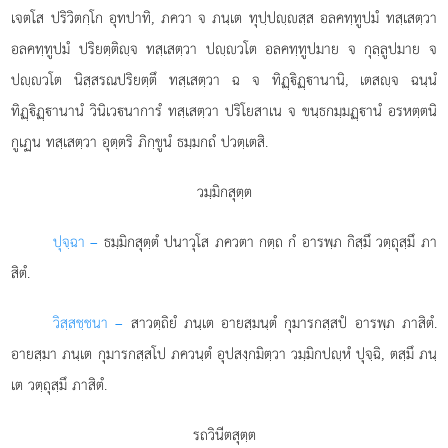
เจตโส ปริวิตกฺโก อุทปาทิ, ภควา จ ภนฺเต ทุปฺปฺสฺส อลคทฺทูปมํ ทสฺเสตฺวา
อลคทฺทูปมํ ปริยตฺติฺจ ทสฺเสตฺวา ปฺวโต อลคทฺทูปมาย จ กุลฺลูปมาย จ
ปฺวโต นิสฺสรณปริยตฺตึ ทสฺเสตฺวา ฉ จ ทิฏฺิฏฺานานิ, เตสฺจ ฉนฺนํ
ทิฏฺิฏฺานานํ วินิเวนาการํ ทสฺเสตฺวา ปริโยสาเน จ ขนฺธกมฺมฏฺานํ อรหตฺตนิ
กูเฏน ทสฺเสตฺวา อุตฺตริ ภิกฺขูนํ ธมฺมกถํ ปวตฺเตสิ.
วมฺมิกสุตฺต
ปุจฺฉา –
ธมฺมิกสุตฺตํ
ปนาวุโส ภควตา กตฺถ กํ อารพฺภ กิสฺมึ วตฺถุสฺมึ ภา
สิตํ.
วิสฺสชฺชนา –
สาวตฺถิยํ ภนฺเต อายสฺมนฺตํ กุมารกสฺสปํ อารพฺภ ภาสิตํ.
อายสฺมา ภนฺเต กุมารกสฺสโป ภควนฺตํ อุปสงฺกมิตฺวา วมฺมิกปฺหํ ปุจฺฉิ, ตสฺมึ ภนฺ
เต วตฺถุสฺมึ ภาสิตํ.
รถวินีตสุตฺต