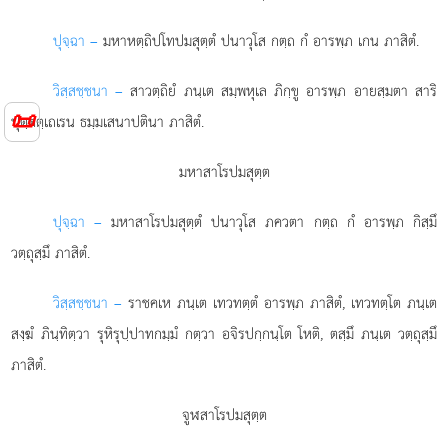
ปุจฺฉา –
มหาหตฺถิปโทปมสุตฺตํ
ปนาวุโส กตฺถ กํ อารพฺภ เกน ภาสิตํ.
วิสฺสชฺชนา –
สาวตฺถิยํ ภนฺเต สมฺพหุเล ภิกฺขู อารพฺภ อายสฺมตา สาริ
📜
ปุตฺตตฺเถเรน ธมฺมเสนาปตินา ภาสิตํ.
มหาสาโรปมสุตฺต
ปุจฺฉา –
มหาสาโรปมสุตฺตํ
ปนาวุโส ภควตา กตฺถ กํ อารพฺภ กิสฺมึ
วตฺถุสฺมึ ภาสิตํ.
วิสฺสชฺชนา –
ราชคเห ภนฺเต เทวทตฺตํ อารพฺภ ภาสิตํ, เทวทตฺโต ภนฺเต
สงฺฆํ ภินฺทิตฺวา รุหิรุปฺปาทกมฺมํ กตฺวา อจิรปกฺกนฺโต โหติ, ตสฺมึ ภนฺเต วตฺถุสฺมึ
ภาสิตํ.
จูฬสาโรปมสุตฺต