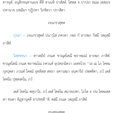
คารยุตํ, อนุสิกฺขนฺตานฺจ ตีหิ าเนหิ ปาสํสตํ, โสฬส จ ปาปเก ธมฺเม เตสฺจ
ปหานาย มชฺฌิมา ปฏิปทา วิภชิตฺวา ปกาสิตา.
ภยเภรวสุตฺต
ปุจฺฉา –
ภยเภรวสุตฺตํ
ปนาวุโส ภควตา กตฺถ กํ อารพฺภ กิสฺมึ วตฺถุสฺมึ
ภาสิตํ.
วิสฺสชฺชนา –
สาวตฺถิยํ ภนฺเต ชาณุสฺโสณึ พฺราหฺมณํ อารพฺภ ภาสิตํ,
ชาณุสฺโสณิ ภนฺเต พฺราหฺมโณ ภควนฺตํ อุปสงฺกมิตฺวา เอตทโวจ ‘‘เย เม โภ โคตม
กุลปุตฺตา ภวนฺตํ โคตมํ อุทฺทิสฺส สทฺธา อคารสฺมา อนคาริยํ ปพฺพชิตา, ภวํ เตสํ
โคตโม ปุพฺพงฺคโม, ภวํ
เตสํ
โคตโม พหุกาโร, ภวํ เตสํ โคตโม สมาทเปตา, โภโต จ ปน โคตมสฺส
สา ชนตา ทิฏฺานุคตึ อาปชฺชตี’’ติ, ตสฺมึ ภนฺเต วตฺถุสฺมึ ภาสิตํ.
อนงฺคณสุตฺต