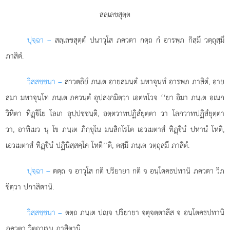
สลฺเลขสุตฺต
ปุจฺฉา –
สลฺเลขสุตฺตํ
ปนาวุโส ภควตา กตฺถ กํ อารพฺภ กิสฺมึ วตฺถุสฺมึ
ภาสิตํ.
วิสฺสชฺชนา –
สาวตฺถิยํ ภนฺเต อายสฺมนฺตํ มหาจุนฺทํ อารพฺภ ภาสิตํ, อาย
สฺมา มหาจุนฺโท ภนฺเต ภควนฺตํ อุปสงฺกมิตฺวา เอตทโวจ ‘‘ยา อิมา ภนฺเต อเนก
วิหิตา ทิฏฺิโย โลเก อุปฺปชฺชนฺติ, อตฺตวาทปฏิสํยุตฺตา วา โลกวาทปฏิสํยุตฺตา
วา, อาทิเมว นุ โข ภนฺเต ภิกฺขุโน มนสิกโรโต เอวเมตาสํ ทิฏฺีนํ ปหานํ โหติ,
เอวเมตาสํ ทิฏฺีนํ ปฏินิสฺสคฺโค โหตี’’ติ, ตสฺมึ ภนฺเต วตฺถุสฺมึ ภาสิตํ.
ปุจฺฉา –
ตตฺถ
จ อาวุโส กติ ปริยายา กติ จ อนฺโตคธปทานิ ภควตา วิภ
ชิตฺวา ปกาสิตานิ.
วิสฺสชฺชนา –
ตตฺถ ภนฺเต ปฺจ ปริยายา จตุจตฺตาลีส จ อนฺโตคธปทานิ
ภควตา วิตฺถาเรน ภาสิตานิ.