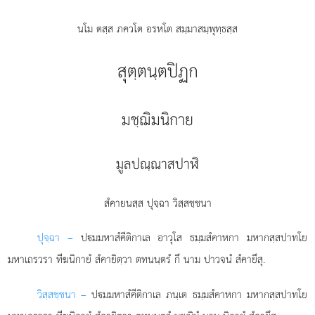
นโม ตสฺส ภควโต อรหโต สมฺมาสมฺพุทฺธสฺส
สุตฺตนฺตปิฏก
มชฺฌิมนิกาย
มูลปณฺณาสปาฬิ
สํคายนสฺส ปุจฺฉา วิสฺสชฺชนา
ปุจฺฉา –
ปมมหาสํคีติกาเล
อาวุโส ธมฺมสํคาหกา มหากสฺสปาทโย
มหาเถรวรา ทีฆนิกายํ สํคายิตฺวา ตทนนฺตรํ กึ นาม ปาวจนํ สํคายึสุ.
วิสฺสชฺชนา –
ปมมหาสํคีติกาเล ภนฺเต ธมฺมสํคาหกา มหากสฺสปาทโย