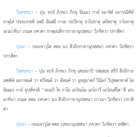
วิสฺสชฺชนา –
ปุน จปรํ ภิกฺขเว ภิกฺขุ อิมเมว กายํ ยถาิตํ ยถาปณิหิตํ
ธาตุโส ปจฺจเวกฺขติ อตฺถิ อิมสฺมึ กาเย ปถวีธาตุ อาโปธาตุ เตโชธาตุ วาโยธาตุ
เอวมาทินา ภนฺเต ภควตา ธาตุมนสิการกายานุปสฺสนา วิภชิตฺวา ปกาสิตา.
ปุจฺฉา –
กถฺจาวุโส
ตตฺถ นว สิวถิกกายานุปสฺสนา ภควตา วิภชิตฺวา
ปกาสิตา.
วิสฺสชฺชนา –
ปุน จปรํ ภิกฺขเว ภิกฺขุ เสยฺยถาปิ ปสฺเสยฺย สรีรํ สิวถิกาย
ฉฑฺฑิตํ เอกาหมตํ วา ทฺวีหมตํ วา ตีหมตํ วา อุทฺธุมาตกํ วินีลกํ วิปุพฺพกชาตํ โส
อิมเมว กายํ อุปสํหรติ ‘‘อยมฺปิ โข กาโย เอวํธมฺโม เอวํภาวี เอวํอนตีโต’’ติ เอว
มาทินา ภนฺเต ตตฺถ ภควตา นว สิวถิกกายานุปสฺสนา ภาวนา วิภชิตฺวา ปกาสิ
ตา.
ปุจฺฉา –
กถฺจาวุโส
ตตฺถ เวทนานุปสฺสนา ภควตา วิภชิตฺวา เทสิตา.