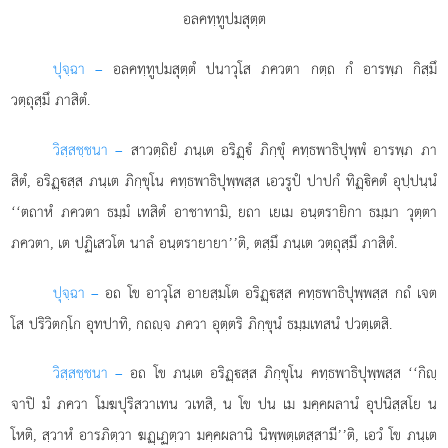
อลคทฺทูปมสุตฺต
ปุจฺฉา –
อลคทฺทูปมสุตฺตํ
ปนาวุโส ภควตา กตฺถ กํ อารพฺภ กิสฺมึ
วตฺถุสฺมึ ภาสิตํ.
วิสฺสชฺชนา –
สาวตฺถิยํ ภนฺเต อริฏฺํ ภิกฺขุํ คทฺธพาธิปุพฺพํ อารพฺภ ภา
สิตํ, อริฏฺสฺส ภนฺเต ภิกฺขุโน คทฺธพาธิปุพฺพสฺส เอวรูปํ ปาปกํ ทิฏฺิคตํ อุปฺปนฺนํ
‘‘ตถาหํ ภควตา ธมฺมํ เทสิตํ อาชาทามิ, ยถา เยเม อนฺตรายิกา ธมฺมา วุตฺตา
ภควตา, เต ปฏิเสวโต นาลํ อนฺตรายายา’’ติ, ตสฺมึ ภนฺเต วตฺถุสฺมึ ภาสิตํ.
ปุจฺฉา –
อถ
โข อาวุโส อายสฺมโต อริฏฺสฺส คทฺธพาธิปุพฺพสฺส กถํ เจต
โส ปริวิตกฺโก อุทปาทิ, กถฺจ ภควา อุตฺตริ ภิกฺขุนํ ธมฺมเทสนํ ปวตฺเตสิ.
วิสฺสชฺชนา –
อถ โข ภนฺเต อริฏฺสฺส ภิกฺขุโน คทฺธพาธิปุพฺพสฺส ‘‘กิฺ
จาปิ มํ ภควา โมฆปุริสวาเทน วเทสิ, น โข ปน เม มคฺคผลานํ อุปนิสฺสโย น
โหติ, สฺวาหํ อารภิตฺวา ฆฏฺเฏตฺวา มคฺคผลานิ นิพฺพตฺเตสฺสามี’’ติ, เอวํ โข ภนฺเต