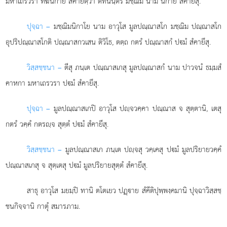
มหาเถรวรา ทีฆนิกายํ สํคายิตฺวา ตทนนฺตรํ มชฺฌิมํ นาม นิกายํ สํคายึสุ.
ปุจฺฉา –
มชฺฌิมนิกาโย
นาม อาวุโส มูลปณฺณาสโก มชฺฌิม ปณฺณาสโก
อุปริปณฺณาสโกติ ปณฺณาสกวเสน ติวิโธ, ตตฺถ กตรํ ปณฺณาสกํ ปมํ สํคายึสุ.
วิสฺสชฺชนา –
ตีสุ ภนฺเต ปณฺณาสเกสุ มูลปณฺณาสกํ นาม ปาวจนํ ธมฺมสํ
คาหกา มหาเถรวรา ปมํ สํคายึสุ.
ปุจฺฉา –
มูลปณฺณาสเกปิ
อาวุโส ปฺจวคฺคา ปณฺณาส จ สุตฺตานิ, เตสุ
กตรํ วคฺคํ กตรฺจ สุตฺตํ ปมํ สํคายึสุ.
วิสฺสชฺชนา –
มูลปณฺณาสเก ภนฺเต ปฺจสุ วคฺเคสุ ปมํ มูลปริยายวคฺคํ
ปณฺณาสเกสุ จ สุตฺเตสุ ปมํ มูลปริยายสุตฺตํ สํคายึสุ.
สาธุ อาวุโส มยมฺปิ ทานิ ตโตเยว ปฏฺาย สํคีติปุพฺพงฺคมานิ ปุจฺฉาวิสฺสชฺ
ชนกิจฺจานิ กาตุํ สมารภาม.