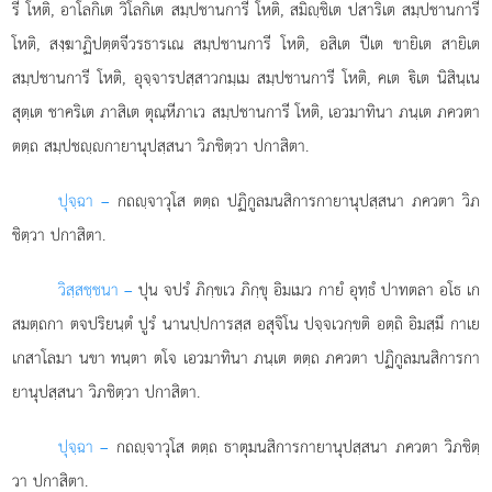
รี โหติ, อาโลกิเต วิโลกิเต สมฺปชานการี โหติ, สมิฺชิเต ปสาริเต สมฺปชานการี
โหติ, สงฺฆาฏิปตฺตจีวรธารเณ สมฺปชานการี โหติ, อสิเต ปีเต ขายิเต สายิเต
สมฺปชานการี โหติ, อุจฺจารปสฺสาวกมฺเม สมฺปชานการี โหติ, คเต ิเต นิสินฺเน
สุตฺเต ชาคริเต ภาสิเต ตุณฺหีภาเว สมฺปชานการี โหติ, เอวมาทินา ภนฺเต ภควตา
ตตฺถ สมฺปชฺกายานุปสฺสนา วิภชิตฺวา ปกาสิตา.
ปุจฺฉา –
กถฺจาวุโส
ตตฺถ ปฏิกูลมนสิการกายานุปสฺสนา ภควตา วิภ
ชิตฺวา ปกาสิตา.
วิสฺสชฺชนา –
ปุน จปรํ ภิกฺขเว ภิกฺขุ อิมเมว กายํ อุทฺธํ ปาทตลา อโธ เก
สมตฺถกา ตจปริยนฺตํ ปูรํ นานปฺปการสฺส อสุจิโน ปจฺจเวกฺขติ อตฺถิ อิมสฺมึ กาเย
เกสาโลมา นขา ทนฺตา ตโจ เอวมาทินา ภนฺเต ตตฺถ ภควตา ปฏิกูลมนสิการกา
ยานุปสฺสนา วิภชิตฺวา ปกาสิตา.
ปุจฺฉา –
กถฺจาวุโส
ตตฺถ ธาตุมนสิการกายานุปสฺสนา ภควตา วิภชิตฺ
วา ปกาสิตา.