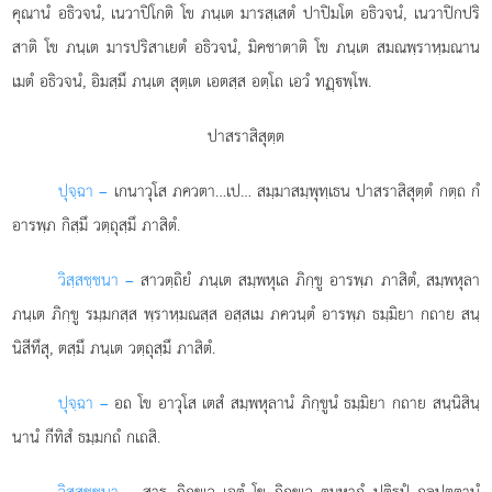
คุณานํ อธิวจนํ, เนวาปิโกติ โข ภนฺเต มารสฺเสตํ ปาปิมโต อธิวจนํ, เนวาปิกปริ
สาติ โข ภนฺเต มารปริสาเยตํ อธิวจนํ, มิคชาตาติ โข ภนฺเต สมณพฺราหฺมณาน
เมตํ อธิวจนํ, อิมสฺมึ ภนฺเต สุตฺเต เอตสฺส อตฺโถ เอวํ ทฏฺพฺโพ.
ปาสราสิสุตฺต
ปุจฺฉา –
เกนาวุโส
ภควตา…เป… สมฺมาสมฺพุทฺเธน ปาสราสิสุตฺตํ กตฺถ กํ
อารพฺภ กิสฺมึ วตฺถุสฺมึ ภาสิตํ.
วิสฺสชฺชนา –
สาวตฺถิยํ ภนฺเต สมฺพหุเล ภิกฺขู อารพฺภ ภาสิตํ, สมฺพหุลา
ภนฺเต ภิกฺขู รมฺมกสฺส พฺราหฺมณสฺส อสฺสเม ภควนฺตํ อารพฺภ ธมฺมิยา กถาย สนฺ
นิสีทึสุ, ตสฺมึ ภนฺเต วตฺถุสฺมึ ภาสิตํ.
ปุจฺฉา –
อถ
โข อาวุโส เตสํ สมฺพหุลานํ ภิกฺขูนํ ธมฺมิยา กถาย สนฺนิสินฺ
นานํ กีทิสํ ธมฺมกถํ กเถสิ.
วิสฺสชฺชนา –
สาธุ ภิกฺขเว เอตํ โข ภิกฺขเว ตุมฺหากํ ปติรูปํ กุลปุตฺตานํ