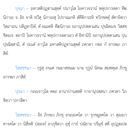
ปุจฺฉา –
มหาสติปฏฺานสุตฺตํ
ปนาวุโส โยคาวจรานํ พหุปการตฺตา ทีฆ
นิกาเย จ อิธ จาติ ทฺวีสุ นิกาเยสุ โปราณเกหิ สํคีติกาเรหิ ทฺวิกฺขตฺตุํ สํคายิตฺวา
วิตฺถาเรน ปติฏฺาปิตํ, ตํ อมฺเหหิ ทีฆนิกาเย ยถานุปฺปตฺตวเสน ปุจฺฉิตฺจ วิสฺสชฺ
ชิตฺจ. ตถาปิ โยคาวจรานํ พหุปการตฺตาเยว ตํ
อิทานิปิ ยถานุปฺปตฺตวเสน ปุน
ปุจฺฉิสฺสามิ, ตํ ปเนตํ อาวุโส มหาสติปฏฺานสุตฺตํ ภควตา กตฺถ กํ อารพฺภ ภา
สิตํ.
วิสฺสชฺชนา –
กุรูสุ ภนฺเต กมฺมาสธมฺเม นาม กุรูนํ นิคเม สมฺพหุเล ภิกฺขู
อารพฺภ ภาสิตํ.
ปุจฺฉา –
กถฺจาวุโส
ตตฺถ อานาปานสฺสติ กายานุปสฺสนา ภควตา วิภ
ชิตฺวา ปกาสิตา.
วิสฺสชฺชนา –
อิธ ภิกฺขเว ภิกฺขุ อรฺคโต วา รุกฺขมูลคโต วา สุฺา
คารคโต วา นิสีทติ ปลฺลงฺกํ อาภุชิตฺวา อุชุํ กายํ ปณิธาย ปริมุขํ สตึ อุปฏฺเปตฺ