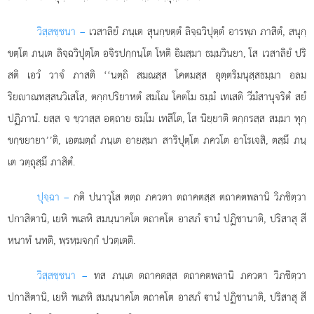
วิสฺสชฺชนา –
เวสาลิยํ ภนฺเต สุนกฺขตฺตํ ลิจฺฉวิปุตฺตํ อารพฺภ ภาสิตํ, สนุกฺ
ขตฺโต ภนฺเต ลิจฺฉวิปุตฺโต อจิรปกฺกนฺโต โหติ อิมสฺมา ธมฺมวินยา, โส เวสาลิยํ ปริ
สติ เอวํ วาจํ ภาสติ
‘‘นตฺถิ สมณสฺส โคตมสฺส อุตฺตริมนุสฺสธมฺมา อลม
ริยาณทสฺสนวิเสโส, ตกฺกปริยาหตํ สมโณ โคตโม ธมฺมํ เทเสติ วีมํสานุจริตํ สยํ
ปฏิภานํ. ยสฺส จ ขฺวาสฺส อตฺถาย ธมฺโม เทสิโต, โส นิยฺยาติ ตกฺกรสฺส สมฺมา ทุกฺ
ขกฺขยายา’’ติ, เอตมตฺถํ ภนฺเต อายสฺมา สาริปุตฺโต ภควโต อาโรเจสิ, ตสฺมึ ภนฺ
เต วตฺถุสฺมึ ภาสิตํ.
ปุจฺฉา –
กติ
ปนาวุโส ตตฺถ ภควตา ตถาคตสฺส ตถาคตพลานิ วิภชิตฺวา
ปกาสิตานิ, เยหิ พเลหิ สมนฺนาคโต ตถาคโต อาสภํ านํ ปฏิชานาติ, ปริสาสุ สี
หนาทํ นทติ, พฺรหฺมจกฺกํ ปวตฺเตติ.
วิสฺสชฺชนา –
ทส ภนฺเต ตถาคตสฺส ตถาคตพลานิ ภควตา วิภชิตฺวา
ปกาสิตานิ, เยหิ พเลหิ สมนฺนาคโต ตถาคโต อาสภํ านํ ปฏิชานาติ, ปริสาสุ สี