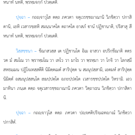
หนาทํ นทติ, พฺรหฺมจกฺกํ ปวตฺเตติ.
ปุจฺฉา –
กถฺจาวุโส
ตตฺถ ภควตา จตุเวรชฺชาณานิ วิภชิตฺวา ปกาสิ
ตานิ, เยหิ เวสารชฺเชหิ สมนฺนาคโต ตถาคโต อาสภํ านํ ปฏิชานาติ, ปริสาสุ สี
หนาทํ นทติ, พฺรหฺมจกฺกํ ปวตฺเตติ.
วิสฺสชฺชนา –
ขีณาสวสฺส เต ปฏิชานโต อิเม อาสวา อปริกฺขีณาติ ตตฺร
วต มํ สมโณ วา พฺราหฺมโณ วา เทโว วา มาโร วา พฺรหฺมา วา โกจิ วา โลกสฺมึ
สหธมฺเมน ปฏิโจเทสฺสตีติ นิมิตฺตเมตํ สาริปุตฺต น สมนุปสฺสามิ, เอตมหํ สาริปุตฺต
นิมิตฺตํ อสมนุปสฺสนฺโต เขมปฺปตฺโต อภยปฺปตฺโต เวสารชฺชปฺปตฺโต วิหรามิ. เอว
มาทินา ภนฺเต ตตฺถ จตุเวสารชฺชาณานิ ภควตา วิตฺถาเรน วิภชิตฺวา ปกาสิตา
นิ.
ปุจฺฉา –
กถฺจาวุโส
ตตฺถ ภควตา ปฺจคติปริจฺเฉทาณํ วิภชิตฺวา
ปกาสิตํ.