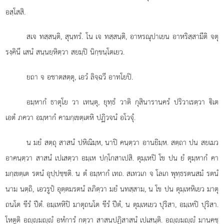
อสฺโสสิ.
สเจ
ทสฺสนฺติ, สุนฺทรํ. โน เจ ทสฺสนฺติ, อาหรณุปาเยน อาหริสฺสามีติ จตุ
รงฺคินึ เสนํ สนฺนยฺหิตฺวา สยมฺปิ นิกฺขนฺโตเยว.
ยถา จ อชาตสตฺตุ, เอวํ ลิจฺฉวี อาทโยปิ.
อมฺหากํ
ธาตุโย วา เทนฺตุ, ยุทฺธํ วาติ กุสินารานครํ ปริวาเรตฺวา ิเต
เอตํ ภควา อมฺหากํ คามกฺเขตฺเตหิ ปฏิวจนํ อโวจุํ.
น มยํ สตฺถุ สาสนํ ปหิณิมฺห, นาปิ คนฺตฺวา อานยิมฺห. สตฺถา ปน สยเมว
อาคนฺตฺวา สาสนํ เปเสตฺวา อมฺเห ปกฺโกสาเปสิ. ตุมฺเหปิ โข ปน ยํ ตุมฺหากํ คา
มกฺเขตฺเต รตนํ อุปฺปชฺชติ. น ตํ อมฺหากํ เทถ. สเทวเก จ โลเก พุทฺธรตนสมํ รตนํ
นาม นตฺถิ
, เอวรูปํ อุตฺตมรตนํ ลภิตฺวา มยํ นทสฺสาม, น โข ปน ตุมฺเหหิเยว มาตุ
ถนโต ขีรํ ปีตํ. อมฺเหหิปิ มาตุถนโต ขีรํ ปีตํ, น ตุมฺเหเยว ปุริสา, อมฺเหปิ ปุริสา.
โหตูติ อฺมฺํ อหํการํ กตฺวา สาสนปฏิสาสนํ เปเสนฺติ. อฺมฺํ มานคชฺ