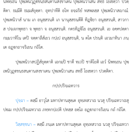
นิพทฺเธน ปุพฺเพนิวุฏฺขนฺธสนฺตานสงฺขาเตน ปุพฺเพนิวาเสน สทฺธึ โยเชตฺวา ปวตฺ
ติตา. ธมฺมีติ ธมฺมสํยุตฺตา. อุทปาทีติ อโห อจฺฉริยํ ทสพลสฺส ปุพฺเพนิวาสาณํ.
ปุพฺเพนิวาสํ นาม เก อนุสฺสรนฺติ เก นานุสฺสรนฺตีติ ทิฏฺิยา อนุสฺสรนฺติ, สาวกา
ส ปจฺเจกพุทฺธา จ พุทฺธา จ อนุสฺสรนฺติ. กตรทิฏฺิโย อนุสฺสรนฺติ. เย อคฺคปตฺตา
กมฺมวาทิโน เตปิ จตฺตาลีสํเยว กปฺเป อนุสฺสรนฺติ, น ตโต ปรนฺติ เอวมาทินา ภนฺ
เต อฏฺกถาจริเยน กถิโต.
ปุพฺเพนิวาสปฏิสํยุตฺตาติ
เอกมฺปิ ชาตึ ทฺเวปิ ชาติโยติ เอวํ นิพทฺเธน ปุพฺ
เพนิวุฏฺขนฺธสนฺตานสงฺขาเตน ปุพฺเพนิวาเสน สทฺธึ โยเชตฺวา ปวตฺติตา.
กปฺปปริจฺเฉทวาร
ปุจฺฉา –
ตสฺมึ
อาวุโส มหาปทานสุตฺเต อุทฺเทสวาเร นวสุ ปริจฺเฉทวาเรสุ
ปเม กปฺปปริจฺเฉทวาเร ภทฺทกปฺเปติ ปทสฺส อตฺโถ อฏฺกถาจริเยน กถํ กถิโต.
วิสฺสชฺชนา –
ตสฺมึ
ภนฺเต มหาปทานสุตฺเต อุทฺเทสวาเร นวสุ ปริจฺเฉทวา