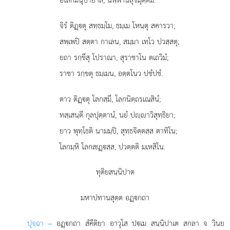
จิรํ ติฏฺตุ สทฺธมฺโม, ธมฺเม โหนฺตุ สคารวา;
สพฺเพปิ สตฺตา กาเลน, สมฺมา เทโว ปวสฺสตุ;
ยถา รกฺขึสุ โปราณา, สุราชาโน ตเถวิมํ;
ราชา รกฺขตุ ธมฺเมน, อตฺตโนว ปชํปชํ.
ตาว
ติฏฺตุ โลกสฺมึ, โลกนิตฺถรเณสินํ;
ทสฺเสนฺตี กุลปุตฺตานํ, นยํ ปฺาวิสุทฺธิยา;
ยาว พุทฺโธติ นามมฺปิ, สุทฺธจิตฺตสฺส ตาทิโน;
โลกมฺหิ โลกเชฏฺสฺส, ปวตฺตติ มเหสิโน.
ทุติยสนฺนิปาต
มหาปทานสุตฺต อฏฺกถา
ปุจฺฉา –
อฏฺกถา
สํคีติยา อาวุโส ปเม สนฺนิปาเต สกลา จ วินย