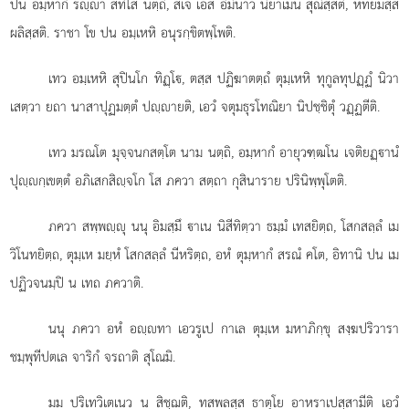
ปน อมฺหากํ รฺา สทิโส นตฺถิ, สเจ เอส อิมินาว นิยาเมน สุณิสฺสติ, หทยมสฺส
ผลิสฺสติ. ราชา โข ปน อมฺเหหิ อนุรกฺขิตพฺโพติ.
เทว
อมฺเหหิ สุปินโก ทิฏฺโ, ตสฺส ปฏิฆาตตฺถํ ตุมฺเหหิ ทุกูลทุปฏฺฏํ นิวา
เสตฺวา ยถา นาสาปุฏมตฺตํ ปฺายติ, เอวํ จตุมธุรโทณิยา นิปชฺชิตุํ วฏฺฏตีติ.
เทว
มรณโต มุจฺจนกสตฺโต นาม นตฺถิ, อมฺหากํ อายุวฑฺฒโน เจติยฏฺานํ
ปุฺกฺเขตฺตํ อภิเสกสิฺจโก โส ภควา สตฺถา กุสินาราย ปรินิพฺพุโตติ.
ภควา
สพฺพฺุ นนุ อิมสฺมึ าเน นิสีทิตฺวา ธมฺมํ เทสยิตฺถ, โสกสลฺลํ เม
วิโนทยิตฺถ, ตุมฺเห มยฺหํ โสกสลฺลํ นีหริตฺถ, อหํ ตุมฺหากํ สรณํ คโต, อิทานิ ปน เม
ปฏิวจนมฺปิ น เทถ ภควาติ.
นนุ
ภควา อหํ อฺทา เอวรูเป กาเล ตุมฺเห มหาภิกฺขุ สงฺฆปริวารา
ชมฺพุทีปตเล จาริกํ จรถาติ สุโณมิ.
มม ปริเทวิเตเนว น สิชฺฌติ, ทสพลสฺส ธาตุโย อาหราเปสฺสามีติ เอวํ