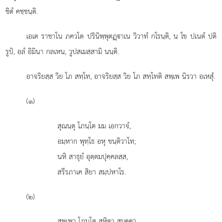
ชิตํ คชฺชนฺติ.
เอเต
ราชาโน ภควโต ปรินิพฺพุตฏฺาเน วิวาทํ กโรนฺติ, น โข ปเนตํ ปติ
รูปํ, อลํ อิมินา กลเหน, วูปสเมสฺสามิ นนฺติ.
อาจริยสฺส
วิย โภ สทฺโท, อาจริยสฺส วิย โภ สทฺโทติ สพฺเพ นิรวา อเหสุํ.
(๑)
สุณนฺตุ โภนฺโต มม เอกวาจํ,
อมฺหาก พุทฺโธ อหุ ขนฺติวาโท;
นหิ
สาธุยํ อุตฺตมปุคฺคลสฺส,
สรีรภาเค สิยา สมฺปหาโร.
(๒)
สพฺเพว โภนฺโต สหิตา สมคฺคา,