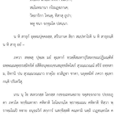
สมฺโมทมานา กโรมฏฺภาเค;
วิตฺถาริกา โหนฺตุ, ทิสาสุ ถูปา;
พหู ชนา จกฺขุมโต ปสนฺนา.
น
หิ สาธุกํ อุตฺตมปุคฺคลสฺส, สรีรภาเค สิยา สมฺปหาโรติ น หิ สาธุยนฺติ
น หิ สาธุ อยํ –
ภควา
สพฺพสุ ปุพฺเพ มยํ ตุมฺหากํ ทฺวตฺตึสมหาปุริสลกฺขณปฏิมณฺฑิตํ
ฉพฺพณฺณพุทฺธรสฺมิขจิตํ อสีติอนุพฺยฺชนสมุชฺชลิตโสภํ สุวณฺณวณฺณํ สรีรํ อทฺทสา
ม, อิทานิ ปน สุวณฺณวณฺณาว ธาตุโย อวสิฏฺา ชาตา, นยุตฺตมิทํ ภควา ตุมฺหา
กนฺติ ปริเทวึสุ.
เกน
นุ โข สเทวกสฺส โลกสฺส กงฺขจฺเฉทนตฺถาย จตุสจฺจกถาย ปจฺจยภู
ตา ภควโต ทกฺขิณทาา คหิตาติ โอโลเกนฺโต พฺราหฺมเณน คหิตาติ ทิสฺวา พฺ
ราหฺมโณปิ ทาย อนุจฺฉวิกํ สกฺการํ นสกฺขิสฺสติ คณฺหามิ นตฺถิ เวฏฺนฺตรโต ค