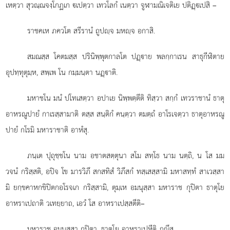
เหตฺวา สุวณฺณจงฺโกฏเก เปตฺวา เทวโลกํ เนตฺวา จูฬามณิเจติเย ปติฏฺเปสิ –
ราชคเห
ภควโต สรีรานํ ถูปฺจ มหฺจ อกาสิ.
สมณสฺส
โคตมสฺส ปรินิพฺพุตกาลโต ปฏฺาย พลกฺกาเรน สาธุกีฬิตาย
อุปทฺทุตุมฺห, สพฺเพ โน กมฺมนฺตา นฏฺาติ.
มหาชโน มนํ ปโทเสตฺวา อปาเย นิพฺพตฺตีติ ทิสฺวา สกฺกํ เทวราชานํ ธาตุ
อาหรณูปายํ กาเรสฺสามาติ ตสฺส สนฺติกํ
คนฺตฺวา ตมตฺถํ อาโรเจตฺวา ธาตุอาหรณู
ปายํ กโรมิ มหาราชาติ อาหํสุ.
ภนฺเต ปุถุชฺชโน นาม อชาตสตฺตุนา สโม สทฺโธ นาม นตฺถิ, น โส มม
วจนํ กริสฺสติ, อปิจ โข มารวิภึ สกสทิสํ วิภึสกํ ทสฺเสสฺสามิ มหาสทฺทํ สาเวสฺสา
มิ ยกฺขคาหกขิปิตกอโรจเก กริสฺสามิ, ตุมฺเห อมนุสฺสา มหาราช กุปิตา ธาตุโย
อาหราเปถาติ วเทยฺยาถ, เอวํ โส อาหราเปสฺสตีติ–
มหาราช
อมนุสฺสา กุปิตา, ธาตุโย อาหราเปหีติ ภณึสุ.