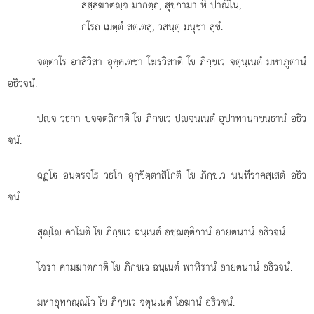
สสฺสฆาตฺจ มากตฺถ, สุขกามา หิ ปาณิโน;
กโรถ เมตฺตํ สตฺเตสุ, วสนฺตุ มนุชา สุขํ.
จตฺตาโร
อาสีวิสา อุคฺคเตชา โฆรวิสาติ โข ภิกฺขเว จตุนฺเนตํ มหาภูตานํ
อธิวจนํ.
ปฺจ
วธกา ปจฺจตฺถิกาติ โข ภิกฺขเว ปฺจนฺเนตํ อุปาทานกฺขนฺธานํ อธิว
จนํ.
ฉฏฺโ
อนฺตรจโร วธโก อุกฺขิตฺตาสิโกติ โข ภิกฺขเว นนฺทีราคสฺเสตํ อธิว
จนํ.
สุฺโ
คาโมติ โข ภิกฺขเว ฉนฺเนตํ อชฺฌตฺติกานํ อายตนานํ อธิวจนํ.
โจรา
คามฆาตกาติ โข ภิกฺขเว ฉนฺเนตํ พาหิรานํ อายตนานํ อธิวจนํ.
มหาอุทกณฺณโว
โข ภิกฺขเว จตุนฺเนตํ โอฆานํ อธิวจนํ.