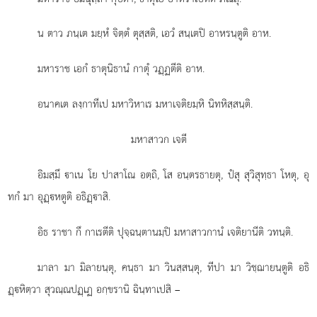
น ตาว ภนฺเต มยฺหํ จิตฺตํ ตุสฺสติ, เอวํ สนฺเตปิ อาหรนฺตูติ อาห.
มหาราช
เอกํ ธาตุนิธานํ กาตุํ วฏฺฏตีติ อาห.
อนาคเต
ลงฺกาทีเป มหาวิหาเร มหาเจติยมฺหิ นิทหิสฺสนฺติ.
มหาสาวก เจตี
อิมสฺมึ
าเน โย ปาสาโณ อตฺถิ, โส อนฺตรธายตุ, ปํสุ สุวิสุทฺธา โหตุ, อุ
ทกํ มา อุฏฺหตูติ อธิฏฺาสิ.
อิธ ราชา กึ กาเรตีติ ปุจฺฉนฺตานมฺปิ มหาสาวกานํ เจติยานีติ วทนฺติ.
มาลา
มา มิลายนฺตุ, คนฺธา มา วินสฺสนฺตุ, ทีปา มา วิชฺฌายนฺตูติ อธิ
ฏฺหิตฺวา สุวณฺณปฏฺเฏ อกฺขรานิ ฉินฺทาเปสิ –