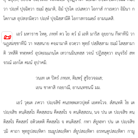
วา ปฺหํ ปุจฺฉิตฺวา ธมฺมํ สุณาติ, อิมํ ปุรโต เปเสตฺวา โอกาสํ กาเรตฺวา อิมินา ก
โตกาเส อุปสงฺกมิตฺวา ปฺหํ ปุจฺฉิสฺสามีติ โอกาสกรณตฺถํ อามนฺเตสิ.
เอวํ มหาราช โหตุ, ภทฺทํ ตว โย ตฺวํ มํ เอหิ มาริส อุยฺยาน กีฬาทีนิ วา
📜
นฏสมชฺชาทีนิ วา ทสฺสนาย คจฺฉามาติ อวตฺวา พุทฺธํ ปสฺสิสฺสาม ธมฺมํ โสสฺสามา
ติ วทสีติ ทฬฺหตรํ อุปตฺถมฺเภนฺโต เทวานมินฺทสฺส วจนํ ปฏิสฺสุตฺวา อนุจริยํ สห
จรณํ เอกโต คมนํ อุปาคมิ.
วนฺเท
เต ปิตรํ ภทฺเท, ติมฺพรุํ สูริยวจฺฉเส;
เยน ชาตาสิ กลฺยาณี, อานนฺทชนนี มม.
เอวํ วุตฺเต ภควา ปฺจสิขํ คนฺธพฺพเทวปุตฺตํ เอตทโวจ. สํสนฺทติ โข เต
ปฺจสิข ตนฺติสฺสโร คีตสฺสเรน คีตสฺสโร จ ตนฺติสฺสเรน, นจ ปน เต ปฺจสิข ตนฺ
ติสฺสโร คีตสฺสรํ อติวตฺตติ คีตสฺสโร จ ตนฺติสฺสรํ. กทา สํยูฬฺหา ปน เต ปฺจสิข
วฺมิ คาถา พุทฺธูปสฺหิตา ธมฺมูปสฺหิตา สํยูปสฺหิตา อรหนฺตูปสฺหิตา กามู