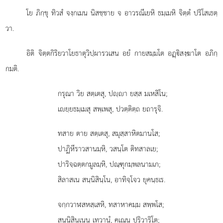
โย
ภิกฺขุ ทิวสํ จงฺกเมน นิสชฺชาย จ อาวรณีเยหิ ธมฺเมหิ จิตฺตํ ปริโสเธตฺ
วา.
อิติ
จิตฺตกิริยวาโยธาตุวิปฺผารวเสน อยํ กายสมฺมโต อฏฺิสงฺฆาโต อภิกฺ
กมติ.
กรุณา
วิย สตฺเตสุ, ปฺา ยสฺส มเหสิโน;
เยฺยธมฺเมสุ สพฺเพสุ, ปวตฺติตฺถ ยถารุจิ.
ทสาย
ตาย สตฺเตสุ, สมุสฺสาหิตมานโส;
ปาฏิหีราวสานมฺหิ, วสนฺโต ติทสาลเย;
ปาริจฺฉตฺตกมูลมฺหิ, ปณฺฑุกมฺพลนามเก;
สิลาสเน สนฺนิสินฺโน, อาทิจฺโจว ยุคนฺธเร.
จกฺกวาฬสหสฺเสหิ, ทสาหาคมฺม สพฺพโส;
สนฺนิสินฺเนน เทวานํ, คเณน ปริวาริโต;