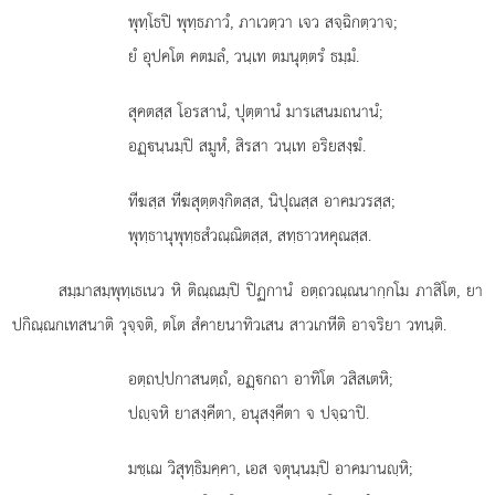
พุทฺโธปิ
พุทฺธภาวํ, ภาเวตฺวา เจว สจฺฉิกตฺวาจ;
ยํ อุปคโต คตมลํ, วนฺเท ตมนุตฺตรํ ธมฺมํ.
สุคตสฺส โอรสานํ, ปุตฺตานํ มารเสนมถนานํ;
อฏฺนฺนมฺปิ สมูหํ, สิรสา วนฺเท อริยสงฺฆํ.
ทีฆสฺส
ทีฆสุตฺตงฺกิตสฺส, นิปุณสฺส อาคมวรสฺส;
พุทฺธานุพุทฺธสํวณฺณิตสฺส, สทฺธาวหคุณสฺส.
สมฺมาสมฺพุทฺเธเนว
หิ ติณฺณมฺปิ ปิฏกานํ อตฺถวณฺณนากฺกโม ภาสิโต, ยา
ปกิณฺณกเทสนาติ วุจฺจติ, ตโต สํคายนาทิวเสน สาวเกหีติ อาจริยา วทนฺติ.
อตฺถปฺปกาสนตฺถํ, อฏฺกถา อาทิโต วสิสเตหิ;
ปฺจหิ ยาสงฺคีตา, อนุสงฺคีตา จ ปจฺฉาปิ.
มชฺเฌ
วิสุทฺธิมคฺคา, เอส จตุนฺนมฺปิ อาคมานฺหิ;