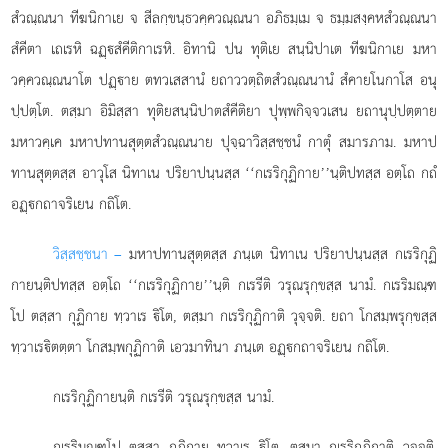
สํวณฺณนา ทีฆนิกาเย จ สีลกฺขนฺธวคฺควณฺณนา อภิธมฺเม จ ธมฺมสงฺคหสํวณฺณนา
สํคีตา เถเรหิ ฉฏฺสํคีติกาเรหิ. อิทานิ ปน ทุติเย สนฺนิปาเต ทีฆนิกาเย มหา
วคฺควณฺณนาโต ปฏฺาย ตทวเสสานํ ยถาววตฺถิตสํวณฺณนานํ สํคายโนกาโส อนุ
ปฺปตฺโต. ตสฺมา อิมิสฺสา ทุติยสนฺนิปาตสํคีติยา ปุพฺพกิจฺจวเสน ยถานุปฺปตฺตาย
มหาวคฺเค มหาปทานสุตฺตสํวณฺณนาย ปุจฺฉาวิสฺสชฺชนํ กาตุํ สมารภาม. มหาป
ทานสุตฺตสฺส อาวุโส นิทาเน ปริยาปนฺนสฺส ‘‘กเรริกุฏิกาย’’นฺติปทสฺส อตฺโถ กถํ
อฏฺกถาจริเยน กถิโต.
วิสฺสชฺชนา –
มหาปทานสุตฺตสฺส ภนฺเต นิทาเน ปริยาปนฺนสฺส กเรริกุฏิ
กายนฺติปทสฺส อตฺโถ ‘‘กเรริกุฏิกาย’’นฺติ กเรรีติ วรุณรุกฺขสฺส นามํ. กเรริมณฺฑ
โป ตสฺสา กุฏิกาย
ทฺวาเร ิโต, ตสฺมา กเรริกุฏิกาติ วุจฺจติ. ยถา โกสมฺพรุกฺขสฺส
ทฺวาเริตตฺตา โกสมฺพกุฏิกาติ เอวมาทินา ภนฺเต อฏฺกถาจริเยน กถิโต.
กเรริกุฏิกายนฺติ
กเรรีติ วรุณรุกฺขสฺส นามํ.
กเรริมณฺฑโป
ตสฺสา กุฏิกาย ทฺวาเร ิโต, ตสฺมา กเรริกุฏิกาติ วุจฺจติ.